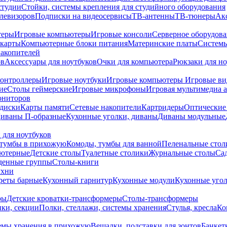
студии
Стойки, системы крепления для студийного оборудования
елевизоров
Подписки на видеосервисы
ТВ-антенны
ТВ-тюнеры
Ак
теры
Игровые компьютеры
Игровые консоли
Серверное оборудов
карты
Компьютерные блоки питания
Материнские платы
Системы
накопителей
ов
Аксессуары для ноутбуков
Очки для компьютера
Рюкзаки для но
контроллеры
Игровые ноутбуки
Игровые компьютеры
Игровые ви
ие
Столы геймерские
Игровые микрофоны
Игровая мультимедиа 
ониторов
диски
Карты памяти
Сетевые накопители
Картридеры
Оптические
иваны П-образные
Кухонные уголки, диваны
Диваны модульные
 для ноутбуков
тумбы в прихожую
Комоды, тумбы для ванной
Пеленальные стол
ьютерные
Детские столы
Туалетные столики
Журнальные столы
Са
денные группы
Столы-книги
ухни
уреты барные
Кухонный гарнитур
Кухонные модули
Кухонные угол
ры
Детские кроватки-трансформеры
Столы-трансформеры
ки, секции
Полки, стеллажи, системы хранения
Стулья, кресла
Ко
емы хранения в прихожую
Вешалки, подставки для зонтов
Банкет