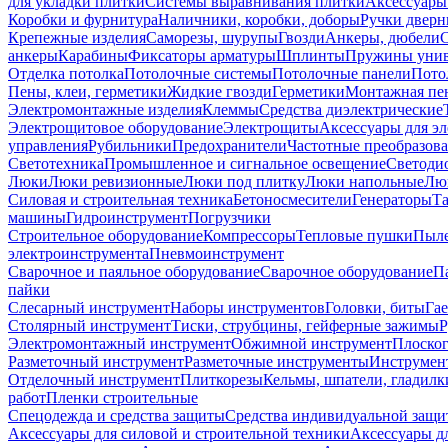
для укладки плитки
Системы выравнивания плитки
Аксессуары
Коробки и фурнитура
Наличники, коробки, доборы
Ручки дверн
Крепежные изделия
Саморезы, шурупы
Гвозди
Анкеры, дюбели
анкеры
Карабины
Фиксаторы арматуры
Шплинты
Пружины унив
Отделка потолка
Потолочные системы
Потолочные панели
Пото
Пены, клеи, герметики
Жидкие гвозди
Герметики
Монтажная пе
Электромонтажные изделия
Клеммы
Средства диэлектрические
Электрощитовое оборудование
Электрощиты
Аксессуары для э
управления
Рубильники
Предохранители
Частотные преобразов
Светотехника
Промышленное и сигнальное освещение
Светоди
Люки
Люки ревизионные
Люки под плитку
Люки напольные
Люк
Силовая и строительная техника
Бетоносмесители
Генераторы
Та
машины
Гидроинструмент
Погрузчики
Строительное оборудование
Компрессоры
Тепловые пушки
Пыле
электроинструмента
Пневмоинструмент
Сварочное и паяльное оборудование
Сварочное оборудование
П
пайки
Слесарный инструмент
Наборы инструментов
Головки, биты
Га
Столярный инструмент
Тиски, струбцины, гейферные зажимы
Р
Электромонтажный инструмент
Обжимной инструмент
Плоског
Разметочный инструмент
Разметочные инструменты
Инструмент
Отделочный инструмент
Плиткорезы
Кельмы, шпатели, гладилк
работ
Пленки строительные
Спецодежда и средства защиты
Средства индивидуальной защ
Аксессуары для силовой и строительной техники
Аксессуары дл