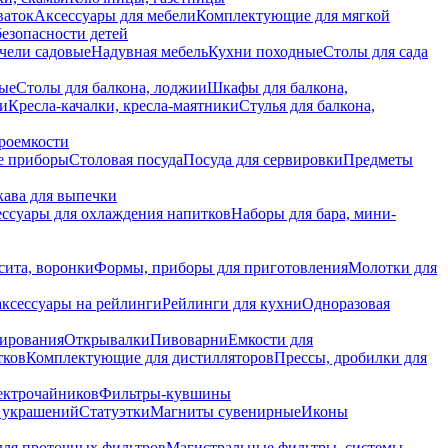
ваток
Аксессуары для мебели
Комплектующие для мягкой
безопасности детей
чели садовые
Надувная мебель
Кухни походные
Столы для сада
вые
Столы для балкона, лоджии
Шкафы для балкона,
ии
Кресла-качалки, кресла-маятники
Стулья для балкона,
роемкости
е приборы
Столовая посуда
Посуда для сервировки
Предметы
укава для выпечки
ссуары для охлаждения напитков
Наборы для бара, мини-
сита, воронки
Формы, приборы для приготовления
Молотки для
аксессуары на рейлинги
Рейлинги для кухни
Одноразовая
вирования
Открывалки
Пивоварни
Емкости для
тков
Комплектующие для дистилляторов
Прессы, дробилки для
лектрочайников
Фильтры-кувшины
я украшений
Статуэтки
Магниты сувенирные
Иконы
ля проточных фильтров
Магистральные фильтры, системы