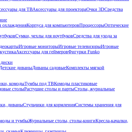
сессуары для ТВ
Аксессуары для проектора
Очки 3D
Средства
ание
 охлаждения
Корпуса для компьютеров
Процессоры
Оптические
утбуков
Сумки, чехлы для ноутбуков
Средства для ухода за
деокарты
Игровые мониторы
Игровые телевизоры
Игровые
акустика
Аксессуары для геймеров
Фигурки Funko
 диски
Детские диваны
Диваны садовые
Комплекты мягкой
ики, комоды
Тумбы под ТВ
Комоды пластиковые
довые столы
Растущие столы и парты
Столы, журнальные
ки, диваны
Стульчики для кормления
Системы хранения для
моды и тумбы
Журнальные столы, столы-книги
Кресла-качалки,
ки, скамьи
Ключницы, газетницы