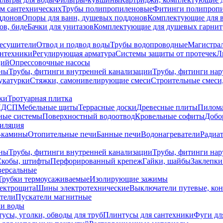
ем сантехнических
Трубы полипропиленовые
Фитинги полипроп
ддонов
Опоры для ванн, душевых поддонов
Комплектующие для 
ов, биде
Бачки для унитазов
Комплектующие для душевых гарнит
есушители
Отвод и подвод воды
Трубы водопроводные
Магистрал
антехники
Регулирующая арматура
Системы защиты от протечек
Л
ций
Опрессовочные насосы
ны
Трубы, фитинги внутренней канализации
Трубы, фитинги на
катурки
Стяжки, самонивелирующие смеси
Строительные смеси,
ки
Тротуарная плитка
ЛДСП
Мебельные щиты
Террасные доски
Древесные плиты
Пилом
ные системы
Поверхностный водоотвод
Кровельные софиты
Добо
тиляция
-камины
Отопительные печи
Банные печи
Водонагреватели
Радиат
ны
Трубы, фитинги внутренней канализации
Трубы, фитинги на
Скобы, штифты
Перфорированный крепеж
Гайки, шайбы
Заклепки
ерсальные
Трубки термоусаживаемые
Изолирующие зажимы
лектрощита
Шины электротехнические
Выключатели путевые, ко
атели
Пускатели магнитные
ки воды
усы, уголки, обводы для труб
Плинтусы для сантехники
Фуги дл