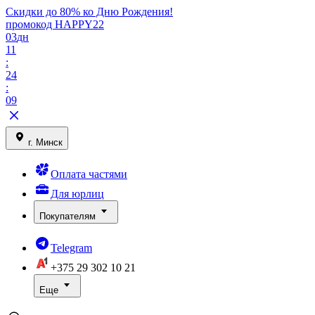
Скидки до 80% ко Дню Рождения!
промокод HAPPY22
03
дн
11
:
24
:
09
г. Минск
Оплата частями
Для юрлиц
Покупателям
Telegram
+375 29
302 10 21
Еще