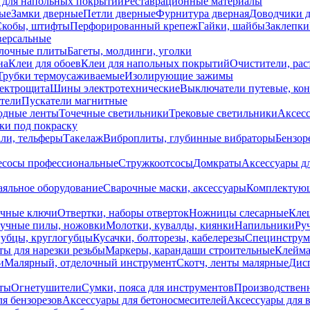
 для напольных покрытий
Реставрационные материалы
ые
Замки дверные
Петли дверные
Фурнитура дверная
Доводчики 
Скобы, штифты
Перфорированный крепеж
Гайки, шайбы
Заклепки
ерсальные
лочные плиты
Багеты, молдинги, уголки
на
Клеи для обоев
Клеи для напольных покрытий
Очистители, рас
Трубки термоусаживаемые
Изолирующие зажимы
лектрощита
Шины электротехнические
Выключатели путевые, ко
атели
Пускатели магнитные
одные ленты
Точечные светильники
Трековые светильники
Аксесс
и под покраску
ли, тельферы
Такелаж
Виброплиты, глубинные вибраторы
Бензор
сосы профессиональные
Стружкоотсосы
Домкраты
Аксессуары д
аяльное оборудование
Сварочные маски, аксессуары
Комплектующ
ечные ключи
Отвертки, наборы отверток
Ножницы слесарные
Кле
учные пилы, ножовки
Молотки, кувалды, киянки
Напильники
Ру
убцы, круглогубцы
Кусачки, болторезы, кабелерезы
Специнструм
ы для нарезки резьбы
Маркеры, карандаши строительные
Клейма
и
Малярный, отделочный инструмент
Скотч, ленты малярные
Дисп
иты
Огнетушители
Сумки, пояса для инструментов
Производствен
я бензорезов
Аксессуары для бетоносмесителей
Аксессуары для 