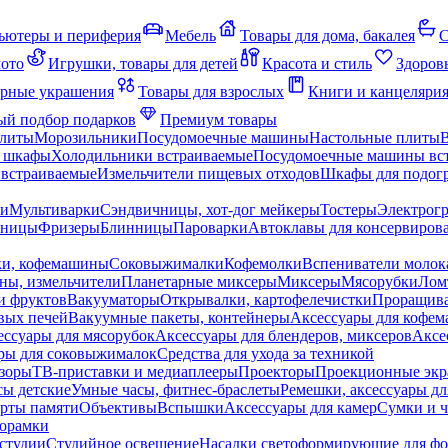
ьютеры и периферия
Мебель
Товары для дома, бакалея
С
мото
Игрушки, товары для детей
Красота и стиль
Здоров
рные украшения
Товары для взрослых
Книги и канцеляри
й подбор подарков
Премиум товары
плиты
Морозильники
Посудомоечные машины
Настольные плиты
 шкафы
Холодильники встраиваемые
Посудомоечные машины вс
встраиваемые
Измельчители пищевых отходов
Шкафы для подогр
чи
Мультиварки
Сэндвичницы, хот-дог мейкеры
Тостеры
Электрог
еницы
Фризеры
Блинницы
Пароварки
Автоклавы для консервиров
ки, кофемашины
Соковыжималки
Кофемолки
Вспениватели молок
ны, измельчители
Планетарные миксеры
Миксеры
Мясорубки
Лом
и фруктов
Вакууматоры
Открывалки, картофелечистки
Проращива
вых печей
Вакуумные пакеты, контейнеры
Аксессуары для кофе
ессуары для мясорубок
Аксессуары для блендеров, миксеров
Аксе
ры для соковыжималок
Средства для ухода за техникой
зоры
ТВ-приставки и медиаплееры
Проекторы
Проекционные эк
сы детские
Умные часы, фитнес-браслеты
Ремешки, аксессуары дл
рты памяти
Объективы
Вспышки
Аксессуары для камер
Сумки и ч
орамки
студии
Студийное освещение
Насадки светоформирующие для фо