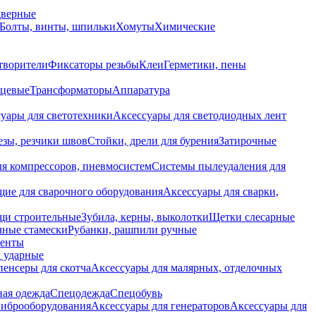
дверные
Болты, винты, шпильки
Хомуты
Химические
творители
Фиксаторы резьбы
Клеи
Герметики, пены
нцевые
Трансформаторы
Аппаратура
уары для светотехники
Аксессуары для светодиодных лент
езы, резчики швов
Стойки, дрели для бурения
Затирочные
ля компрессоров, пневмосистем
Системы пылеудаления для
ие для сварочного оборудования
Аксессуары для сварки,
щи строительные
Зубила, керны, выколотки
Щетки слесарные
чные стамески
Рубанки, рашпили ручные
енты
 ударные
енсеры для скотча
Аксессуары для малярных, отделочных
ная одежда
Спецодежда
Спецобувь
виброоборудования
Аксессуары для генераторов
Аксессуары для