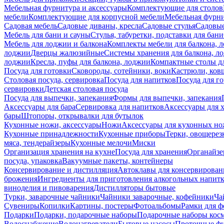
Мебельная фурнитура и аксессуары
Комплектующие для столов
мебели
Комплектующие для корпусной мебели
Мебельная фурн
Садовая мебель
Садовые диваны, кресла
Садовые стулья
Садовые
Мебель для бани и сауны
Стулья, табуретки, подставки для бани
Мебель для лоджии и балкона
Комплекты мебели для балкона, 
лоджии
Дверцы жалюзийные
Системы хранения для балкона, л
лоджии
Кресла, пуфы для балкона, лоджии
Компактные столы дл
Посуда для готовки
Сковороды, сотейники, воки
Кастрюли, ков
Столовая посуда, сервировка
Посуда для напитков
Посуда для г
сервировки
Детская столовая посуда
Посуда для выпечки, запекания
Формы для выпечки, запекания
Аксессуары для бара
Сервировка для напитков
Аксессуары для 
бары
Штопоры, открывалки для бутылок
Кухонные ножи, аксессуары
Ножи
Аксессуары для кухонных н
Кухонные принадлежности
Кухонные приборы
Терки, овощерез
мяса, тендерайзеры
Кухонные мелочи
Миски
Организация хранения на кухне
Посуда для хранения
Органайзе
посуда, упаковка
Вакуумные пакеты, контейнеры
Консервирование и дистилляция
Автоклавы для консервирован
брожения
Ингредиенты для приготовления алкогольных напит
виноделия и пивоварения
Дистилляторы бытовые
Турки, заварочные чайники
Чайники заварочные, кофейники
Ча
Сувениры
Копилки
Картины, постеры
Фотоальбомы
Рамки для ф
Подарки
Подарки, подарочные наборы
Подарочные наборы косм
Водоснабжение
Водонагреватели
Бытовые насосы
Проточные фи