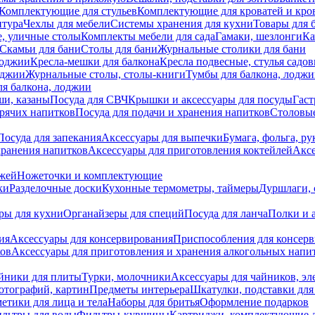
Комплектующие для стульев
Комплектующие для кроватей и кро
итура
Чехлы для мебели
Системы хранения для кухни
Товары для 
, уличные столы
Комплекты мебели для сада
Гамаки, шезлонги
Ка
Скамьи для бани
Столы для бани
Журнальные столики для бани
лоджии
Кресла-мешки для балкона
Кресла подвесные, стулья садо
оджии
Журнальные столы, столы-книги
Тумбы для балкона, лодж
я балкона, лоджии
ши, казаны
Посуда для СВЧ
Крышки и аксессуары для посуды
Гаст
орячих напитков
Посуда для подачи и хранения напитков
Столовы
Посуда для запекания
Аксессуары для выпечки
Бумага, фольга, р
хранения напитков
Аксессуары для приготовления коктейлей
Аксе
ожей
Ножеточки и комплектующие
ки
Разделочные доски
Кухонные термометры, таймеры
Дуршлаги, 
ры для кухни
Органайзеры для специй
Посуда для ланча
Полки и 
ия
Аксессуары для консервирования
Приспособления для консер
ков
Аксессуары для приготовления и хранения алкогольных напи
йники для плиты
Турки, молочники
Аксессуары для чайников, э
отографий, картин
Предметы интерьера
Шкатулки, подставки дл
етики для лица и тела
Наборы для бритья
Оформление подарков
льтры для воды
Фильтры-кувшины
Картриджи, комплектующие д