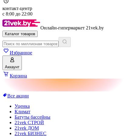
контакт-центр
с
8:00
до
22:00
Онлайн-гипермаркет 21vek.by
Каталог товаров
Избранное
Аккаунт
Корзина
Все акции
Уценка
Климат
Батуты бассейны
21vek СТРОЙ
21vek ДОМ
21vek БИЗНЕС