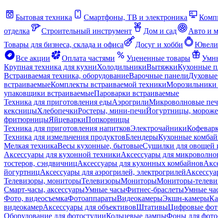
Бытовая техника
Смартфоны, ТВ и электроника
Комп
отделка
Строительный инструмент
Дом и сад
Авто и 
Товары для бизнеса, склада и офиса
Досуг и хобби
Ювели
Все акции
Оплата частями
Уцененные товары
Умны
Крупная техника для кухни
Холодильники
Вытяжки
Кухонные 
Встраиваемая техника, оборудование
Варочные панели
Духовые
встраиваемые
Комплекты встраиваемой техники
Морозильники 
упаковщики встраиваемые
Пароварки встраиваемые
Техника для приготовления еды
Аэрогрили
Микроволновые пе
кексницы
Хлебопечки
Ростеры, мини-печи
Йогуртницы, морож
фритюрницы
Яйцеварки
Попкорницы
Техника для приготовления напитков
Электрочайники
Кофевар
Техника для измельчения продуктов
Блендеры
Кухонные комбай
Мелкая техника
Весы кухонные, бытовые
Сушилки для овощей 
Аксессуары для кухонной техники
Аксессуары для микроволно
тостеров, сэндвичниц
Аксессуары для кухонных комбайнов
Акс
йогуртниц
Аксессуары для аэрогрилей, электрогрилей
Аксессуа
Телевизоры, мониторы
Телевизоры
Мониторы
Мониторы-телеви
Смарт-часы, аксессуары
Умные часы
Фитнес-браслеты
Умные ча
Фото, видеосъемка
Фотоаппараты
Видеокамеры
Экшн-камеры
Ка
видеокамер
Аксессуары для объективов
Штативы
Цифровые фот
Оборудование для фотостудии
Кольцевые лампы
Фоны для фото