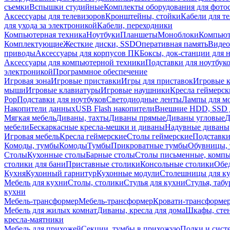
съемки
Вспышки студийные
Комплекты оборудования для фото
Аксессуары для телевизоров
Кронштейны, стойки
Кабели для т
для ухода за электроникой
Кабели, переходники
Компьютерная техника
Ноутбуки
Планшеты
Моноблоки
Компью
Комплектующие
Жесткие диски, SSD
Оперативная память
Видео
приводы
Аксессуары для корпусов ПК
Боксы, док-станции для 
Аксессуары для компьютерной техники
Подставки для ноутбук
электроникой
Программное обеспечение
Игровая зона
Игровые приставки
Игры для приставок
Игровые 
мыши
Игровые клавиатуры
Игровые наушники
Кресла геймерск
Pop
Подставки для ноутбуков
Светодиодные ленты
Лампы для м
Накопители данных
USB Flash накопители
Внешние HDD, SSD 
Мягкая мебель
Диваны, тахты
Диваны прямые
Диваны угловые
Д
мебели
Бескаркасные кресла-мешки и диваны
Надувные диваны
Игровая мебель
Кресла геймерские
Столы геймерские
Подставки
Комоды, тумбы
Комоды
Тумбы
Прикроватные тумбы
Обувницы, 
Столы
Кухонные столы
Барные столы
Столы письменные, комп
столики для бани
Приставные столики
Консольные столики
Обе
Кухня
Кухонный гарнитур
Кухонные модули
Столешницы для к
Мебель для кухни
Столы, столики
Стулья для кухни
Стулья, таб
кухни
Мебель-трансформер
Мебель-трансформер
Кровати-трансформе
Мебель для жилых комнат
Диваны, кресла для дома
Шкафы, стен
кресла-маятники
Мебель для прихожей
Секции, тумбы в прихожую
Полки и сист