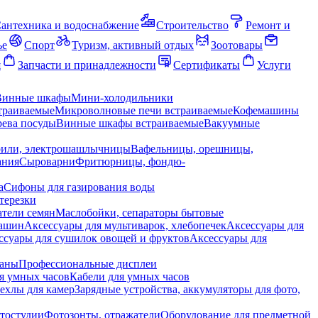
антехника и водоснабжение
Строительство
Ремонт и
ье
Спорт
Туризм, активный отдых
Зоотовары
я
Запчасти и принадлежности
Сертификаты
Услуги
Винные шкафы
Мини-холодильники
траиваемые
Микроволновые печи встраиваемые
Кофемашины
ева посуды
Винные шкафы встраиваемые
Вакуумные
рили, электрошашлычницы
Вафельницы, орешницы,
ания
Сыроварни
Фритюрницы, фондю-
а
Сифоны для газирования воды
терезки
тели семян
Маслобойки, сепараторы бытовые
машин
Аксессуары для мультиварок, хлебопечек
Аксессуары для
ссуары для сушилок овощей и фруктов
Аксессуары для
раны
Профессиональные дисплеи
я умных часов
Кабели для умных часов
ехлы для камер
Зарядные устройства, аккумуляторы для фото,
тостудии
Фотозонты, отражатели
Оборудование для предметной