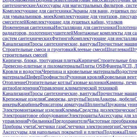
сантехнические
Аксессуары для магистральных фильтров, сист
Комплектующие для сантехники
Экраны для ванн, душевых по
для умывальников, моек
Комплектующие для унитазов, писсуар
смесителей
Комплектующие для душевых кабин, уголков
Инженерная сантехника
Инсталляции для сантехники
Полотенц
радиаторов, полотенцесушителей
Монтажные комплекты для с
систем сантехнических
Фитинги
Комплектующие для инсталля
Канализация
Тросы сантехнические, вантузы
Прочистные маши
Строительные смеси и грунтовки
Клеевые смеси
Шпатлевки
Шту
строительных смесей
Кирпичи, блоки, тротуарная плитка
Кирпичи
Строительные бло
Древесно-плитные и пиломатериалы
Плиты OSB
Фанера
ДСП, 
Кровля и водосток
Черепица и кровельные материалы
Водосточ
материалы
Шифер
Профнастил
Рулонная кровля
Кровельная вен
Отопление
Отопительные котлы
Газовые колонки
Камины, печи
антиобледенения
Управление климатической техникой
Канализация
Тросы сантехнические, вантузы
Прочистные маши
Крепежные изделия
Саморезы, шурупы
Гвозди
Анкеры, дюбели
анкеры
Карабины
Фиксаторы арматуры
Шплинты
Пружины унив
Электромонтажные изделия
Клеммы
Средства диэлектрические
Электрощитовое оборудование
Электрощиты
Аксессуары для э
управления
Рубильники
Предохранители
Частотные преобразов
Приборы учета
Счетчики газа
Счетчики электроэнергии
Счетчи
Аксессуары для напольных покрытий и плитки
Подложка
Плинт