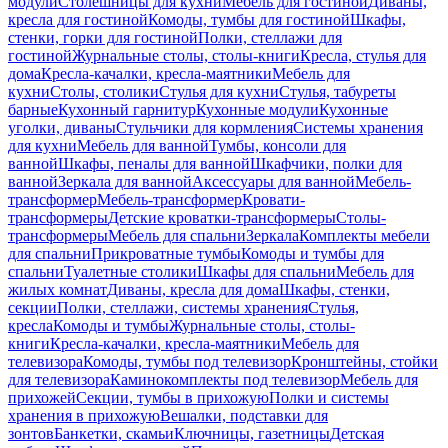
модули
Столешницы для кухни
Мебель для гостиной
Диваны,
кресла для гостиной
Комоды, тумбы для гостиной
Шкафы,
стенки, горки для гостиной
Полки, стеллажи для
гостиной
Журнальные столы, столы-книги
Кресла, стулья для
дома
Кресла-качалки, кресла-маятники
Мебель для
кухни
Столы, столики
Стулья для кухни
Стулья, табуреты
барные
Кухонный гарнитур
Кухонные модули
Кухонные
уголки, диваны
Стульчики для кормления
Системы хранения
для кухни
Мебель для ванной
Тумбы, консоли для
ванной
Шкафы, пеналы для ванной
Шкафчики, полки для
ванной
Зеркала для ванной
Аксессуары для ванной
Мебель-
трансформер
Мебель-трансформер
Кровати-
трансформеры
Детские кроватки-трансформеры
Столы-
трансформеры
Мебель для спальни
Зеркала
Комплекты мебели
для спальни
Прикроватные тумбы
Комоды и тумбы для
спальни
Туалетные столики
Шкафы для спальни
Мебель для
жилых комнат
Диваны, кресла для дома
Шкафы, стенки,
секции
Полки, стеллажи, системы хранения
Стулья,
кресла
Комоды и тумбы
Журнальные столы, столы-
книги
Кресла-качалки, кресла-маятники
Мебель для
телевизора
Комоды, тумбы под телевизор
Кронштейны, стойки
для телевизора
Каминокомплекты под телевизор
Мебель для
прихожей
Секции, тумбы в прихожую
Полки и системы
хранения в прихожую
Вешалки, подставки для
зонтов
Банкетки, скамьи
Ключницы, газетницы
Детская