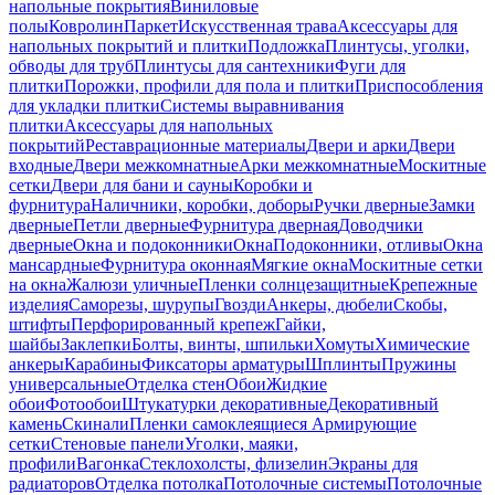
напольные покрытия
Виниловые
полы
Ковролин
Паркет
Искусственная трава
Аксессуары для
напольных покрытий и плитки
Подложка
Плинтусы, уголки,
обводы для труб
Плинтусы для сантехники
Фуги для
плитки
Порожки, профили для пола и плитки
Приспособления
для укладки плитки
Системы выравнивания
плитки
Аксессуары для напольных
покрытий
Реставрационные материалы
Двери и арки
Двери
входные
Двери межкомнатные
Арки межкомнатные
Москитные
сетки
Двери для бани и сауны
Коробки и
фурнитура
Наличники, коробки, доборы
Ручки дверные
Замки
дверные
Петли дверные
Фурнитура дверная
Доводчики
дверные
Окна и подоконники
Окна
Подоконники, отливы
Окна
мансардные
Фурнитура оконная
Мягкие окна
Москитные сетки
на окна
Жалюзи уличные
Пленки солнцезащитные
Крепежные
изделия
Саморезы, шурупы
Гвозди
Анкеры, дюбели
Скобы,
штифты
Перфорированный крепеж
Гайки,
шайбы
Заклепки
Болты, винты, шпильки
Хомуты
Химические
анкеры
Карабины
Фиксаторы арматуры
Шплинты
Пружины
универсальные
Отделка стен
Обои
Жидкие
обои
Фотообои
Штукатурки декоративные
Декоративный
камень
Скинали
Пленки самоклеящиеся
Армирующие
сетки
Стеновые панели
Уголки, маяки,
профили
Вагонка
Стеклохолсты, флизелин
Экраны для
радиаторов
Отделка потолка
Потолочные системы
Потолочные