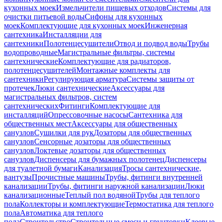
кухонных моек
Измельчители пищевых отходов
Системы для
очистки питьевой воды
Сифоны для кухонных
моек
Комплектующие для кухонных моек
Инженерная
сантехника
Инсталляции для
сантехники
Полотенцесушители
Отвод и подвод воды
Трубы
водопроводные
Магистральные фильтры, системы
сантехнические
Комплектующие для радиаторов,
полотенцесушителей
Монтажные комплекты для
сантехники
Регулирующая арматура
Системы защиты от
протечек
Люки сантехнические
Аксессуары для
магистральных фильтров, систем
сантехнических
Фитинги
Комплектующие для
инсталляций
Опрессовочные насосы
Сантехника для
общественных мест
Аксессуары для общественных
санузлов
Сушилки для рук
Дозаторы для общественных
санузлов
Сенсорные дозаторы для общественных
санузлов
Локтевые дозаторы для общественных
санузлов
Диспенсеры для бумажных полотенец
Диспенсеры
для туалетной бумаги
Канализация
Тросы сантехнические,
вантузы
Прочистные машины
Трубы, фитинги внутренней
канализации
Трубы, фитинги наружной канализации
Люки
канализационные
Теплый пол водяной
Трубы для теплого
пола
Коллекторы и комплектующие
Термостатика для теплого
пола
Автоматика для теплого
пола
Строительство
Строительные смеси и грунтовки
Клеевые