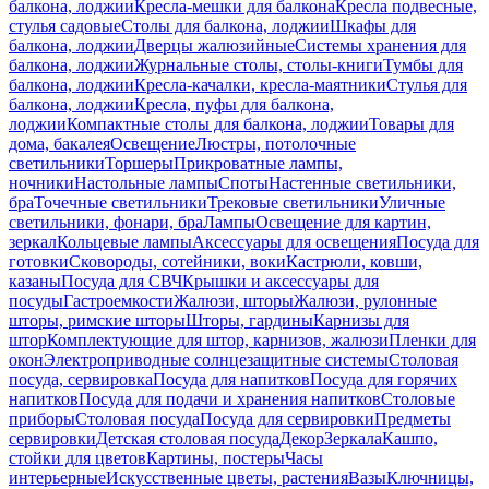
балкона, лоджии
Кресла-мешки для балкона
Кресла подвесные,
стулья садовые
Столы для балкона, лоджии
Шкафы для
балкона, лоджии
Дверцы жалюзийные
Системы хранения для
балкона, лоджии
Журнальные столы, столы-книги
Тумбы для
балкона, лоджии
Кресла-качалки, кресла-маятники
Стулья для
балкона, лоджии
Кресла, пуфы для балкона,
лоджии
Компактные столы для балкона, лоджии
Товары для
дома, бакалея
Освещение
Люстры, потолочные
светильники
Торшеры
Прикроватные лампы,
ночники
Настольные лампы
Споты
Настенные светильники,
бра
Точечные светильники
Трековые светильники
Уличные
светильники, фонари, бра
Лампы
Освещение для картин,
зеркал
Кольцевые лампы
Аксессуары для освещения
Посуда для
готовки
Сковороды, сотейники, воки
Кастрюли, ковши,
казаны
Посуда для СВЧ
Крышки и аксессуары для
посуды
Гастроемкости
Жалюзи, шторы
Жалюзи, рулонные
шторы, римские шторы
Шторы, гардины
Карнизы для
штор
Комплектующие для штор, карнизов, жалюзи
Пленки для
окон
Электроприводные солнцезащитные системы
Столовая
посуда, сервировка
Посуда для напитков
Посуда для горячих
напитков
Посуда для подачи и хранения напитков
Столовые
приборы
Столовая посуда
Посуда для сервировки
Предметы
сервировки
Детская столовая посуда
Декор
Зеркала
Кашпо,
стойки для цветов
Картины, постеры
Часы
интерьерные
Искусственные цветы, растения
Вазы
Ключницы,