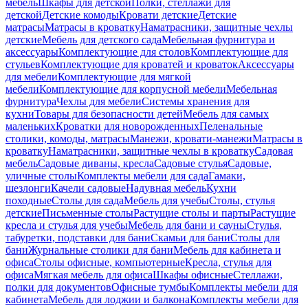
мебель
Шкафы для детской
Полки, стеллажи для
детской
Детские комоды
Кровати детские
Детские
матрасы
Матрасы в кроватку
Наматрасники, защитные чехлы
детские
Мебель для детского сада
Мебельная фурнитура и
аксессуары
Комплектующие для столов
Комплектующие для
стульев
Комплектующие для кроватей и кроваток
Аксессуары
для мебели
Комплектующие для мягкой
мебели
Комплектующие для корпусной мебели
Мебельная
фурнитура
Чехлы для мебели
Системы хранения для
кухни
Товары для безопасности детей
Мебель для самых
маленьких
Кроватки для новорожденных
Пеленальные
столики, комоды, матрасы
Манежи, кровати-манежи
Матрасы в
кроватку
Наматрасники, защитные чехлы в кроватку
Садовая
мебель
Садовые диваны, кресла
Садовые стулья
Садовые,
уличные столы
Комплекты мебели для сада
Гамаки,
шезлонги
Качели садовые
Надувная мебель
Кухни
походные
Столы для сада
Мебель для учебы
Столы, стулья
детские
Письменные столы
Растущие столы и парты
Растущие
кресла и стулья для учебы
Мебель для бани и сауны
Стулья,
табуретки, подставки для бани
Скамьи для бани
Столы для
бани
Журнальные столики для бани
Мебель для кабинета и
офиса
Столы офисные, компьютерные
Кресла, стулья для
офиса
Мягкая мебель для офиса
Шкафы офисные
Стеллажи,
полки для документов
Офисные тумбы
Комплекты мебели для
кабинета
Мебель для лоджии и балкона
Комплекты мебели для