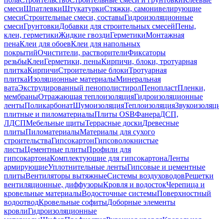
смеси
Шпатлевки
Штукатурки
Стяжки, самонивелирующие
смеси
Строительные смеси, составы
Гидроизоляционные
смеси
Грунтовки
Добавки для строительных смесей
Пены,
клеи, герметики
Жидкие гвозди
Герметики
Монтажная
пена
Клеи для обоев
Клеи для напольных
покрытий
Очистители, растворители
Фиксаторы
резьбы
Клеи
Герметики, пены
Кирпичи, блоки, тротуарная
плитка
Кирпичи
Строительные блоки
Тротуарная
плитка
Изоляционные материалы
Минеральная
вата
Экструдированный пенополистирол
Пенопласт
Пленки,
мембраны
Отражающая теплоизоляция
Гидроизоляционные
ленты
Поликарбонат
Шумоизоляция
Теплоизоляция
Звукоизоляц
плитные и пиломатериалы
Плиты OSB
Фанера
ДСП,
ЛДСП
Мебельные щиты
Террасные доски
Древесные
плиты
Пиломатериалы
Материалы для сухого
строительства
Гипсокартон
Гипсоволокнистые
листы
Цементные плиты
Профили для
гипсокартона
Комплектующие для гипсокартона
Ленты
армирующие
Уплотнительные ленты
Гипсовые и цементные
плиты
Вентиляторы вытяжные
Системы воздуховодов
Решетки
вентиляционные, диффузоры
Кровля и водосток
Черепица и
кровельные материалы
Водосточные системы
Поверхностный
водоотвод
Кровельные софиты
Доборные элементы
кровли
Гидроизоляционные