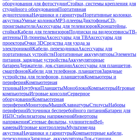
оборудования для фотостудии
Стойки, системы крепления для
студийного оборудования
Портативная
аудиотехника
Наушники и гарнитуры
Портативные колонки,
акустика
Умные колонки
MP3-плееры
Диктофоны
CD-
проигрыватели
Аксессуары для телевизоров
Кронштейны,
стойки
Кабели для телевизоров
Подписки на видеосервисы
ТВ-
антенны
ТВ-тюнеры
Аксессуары для ТВ
Аксессуары для
проектора
Очки 3D
Средства для ухода за
электроникой
Кабели, переходники
Аксессуары для
портативных устройств
Портативные аккумуляторы
Элементы
питания, зарядные устройства
Аккумуляторные
батареи
Держатели, док-станции
Аксессуары для планшетов,
смартфонов
Кабели для телефонов, планшетов
Зарядные
устройства для телефонов, планшетов
Компьютеры и
периферия
Компьютерная
техника
Ноутбуки
Планшеты
Моноблоки
Компьютеры
Игровые
компьютеры
Игровые консоли
Серверное
оборудование
Компьютерная
периферия
Мониторы
Мыши
Клавиатуры
Стилусы
Наборы
периферии
Источники бесперебойного питания
Батареи для
ИБП
Стабилизаторы напряжения
Инверторы
напряжения
Сетевые фильтры, удлинители
Веб-
камеры
Игровые контроллеры
Мультимедиа
акустика
Наушники и гарнитуры
Компьютерные кабели,
переходники
Зарядные, аккумуляторы
Док-станции,