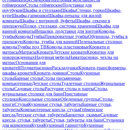
геймерские
Столы геймерские
Подставки для
ноутбуков
Шкафы и стеллажи
Шкафы
Стенки, горки
Шкафы-
купе
Шкафы-гармошки
Шкафы-пеналы для жилой
комнаты
Шкафы с витриной, буфеты
Шкафы, секции в
прихожую
Полки, стеллажи, системы хранения
Шкафы для
ванной комнаты
Вешалки, подставки для зонтов
Комоды,
тумбы
Комоды
Тумбы
Прикроватные тумбы
Обувницы, тумбы в
прихожую
Комоды, тумбы для ванной
Пеленальные столики,
комоды
Тумбы под ТВ
Комоды пластиковые
Кровати и
матрасы
Матрасы
Кровати
Детские кровати
Кроватки для
новорожденных
Надувная мебель
Наматрасники, чехлы на
матрас
Основания для
кроватей
Подматрасники
Раскладушки
Кровати-трансформеры,
шкафы-кровати
Кровати-домики
Столы
Кухонные
столы
Барные столы
Столы письменные,
компьютерные
Детские столы
Туалетные столики
Журнальные
столы
Садовые столы
Растущие столы и парты
Столы,
журнальные столики для бани
Приставные
столики
Консольные столики
Обеденные группы
Столы-
книги
Стулья
Кухонные стулья, табуреты
Барные стулья,
табуреты
Компьютерные кресла, стулья
Геймерские
кресла
Детские стулья, табуреты
Банкетки, скамьи
Садовые
кресла, стулья, табуреты
Стулья, табуреты для бани
Стульчики
для кормления
Кухня
Кухонный гарнитур
Кухонные