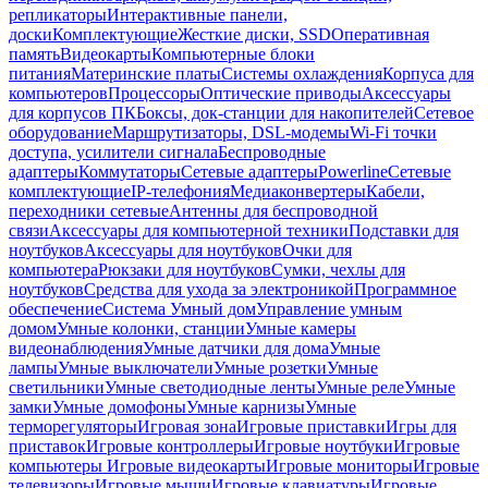
репликаторы
Интерактивные панели,
доски
Комплектующие
Жесткие диски, SSD
Оперативная
память
Видеокарты
Компьютерные блоки
питания
Материнские платы
Системы охлаждения
Корпуса для
компьютеров
Процессоры
Оптические приводы
Аксессуары
для корпусов ПК
Боксы, док-станции для накопителей
Сетевое
оборудование
Маршрутизаторы, DSL-модемы
Wi-Fi точки
доступа, усилители сигнала
Беспроводные
адаптеры
Коммутаторы
Сетевые адаптеры
Powerline
Сетевые
комплектующие
IP-телефония
Медиаконвертеры
Кабели,
переходники сетевые
Антенны для беспроводной
связи
Аксессуары для компьютерной техники
Подставки для
ноутбуков
Аксессуары для ноутбуков
Очки для
компьютера
Рюкзаки для ноутбуков
Сумки, чехлы для
ноутбуков
Средства для ухода за электроникой
Программное
обеспечение
Система Умный дом
Управление умным
домом
Умные колонки, станции
Умные камеры
видеонаблюдения
Умные датчики для дома
Умные
лампы
Умные выключатели
Умные розетки
Умные
светильники
Умные светодиодные ленты
Умные реле
Умные
замки
Умные домофоны
Умные карнизы
Умные
терморегуляторы
Игровая зона
Игровые приставки
Игры для
приставок
Игровые контроллеры
Игровые ноутбуки
Игровые
компьютеры
Игровые видеокарты
Игровые мониторы
Игровые
телевизоры
Игровые мыши
Игровые клавиатуры
Игровые