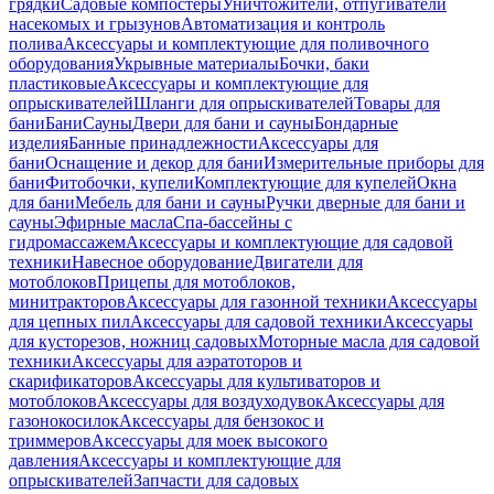
грядки
Садовые компостеры
Уничтожители, отпугиватели
насекомых и грызунов
Автоматизация и контроль
полива
Аксессуары и комплектующие для поливочного
оборудования
Укрывные материалы
Бочки, баки
пластиковые
Аксессуары и комплектующие для
опрыскивателей
Шланги для опрыскивателей
Товары для
бани
Бани
Сауны
Двери для бани и сауны
Бондарные
изделия
Банные принадлежности
Аксессуары для
бани
Оснащение и декор для бани
Измерительные приборы для
бани
Фитобочки, купели
Комплектующие для купелей
Окна
для бани
Мебель для бани и сауны
Ручки дверные для бани и
сауны
Эфирные масла
Спа-бассейны с
гидромассажем
Аксессуары и комплектующие для садовой
техники
Навесное оборудование
Двигатели для
мотоблоков
Прицепы для мотоблоков,
минитракторов
Аксессуары для газонной техники
Аксессуары
для цепных пил
Аксессуары для садовой техники
Аксессуары
для кусторезов, ножниц садовых
Моторные масла для садовой
техники
Аксессуары для аэратоторов и
скарификаторов
Аксессуары для культиваторов и
мотоблоков
Аксессуары для воздуходувок
Аксессуары для
газонокосилок
Аксессуары для бензокос и
триммеров
Аксессуары для моек высокого
давления
Аксессуары и комплектующие для
опрыскивателей
Запчасти для садовых