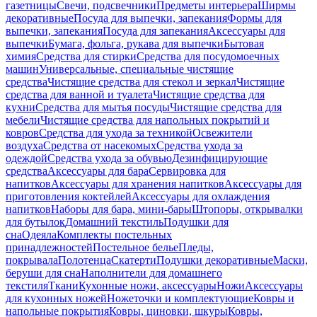
газетницы
Свечи, подсвечники
Предметы интерьера
Ширмы
декоративные
Посуда для выпечки, запекания
Формы для
выпечки, запекания
Посуда для запекания
Аксессуары для
выпечки
Бумага, фольга, рукава для выпечки
Бытовая
химия
Средства для стирки
Средства для посудомоечных
машин
Универсальные, специальные чистящие
средства
Чистящие средства для стекол и зеркал
Чистящие
средства для ванной и туалета
Чистящие средства для
кухни
Средства для мытья посуды
Чистящие средства для
мебели
Чистящие средства для напольных покрытий и
ковров
Средства для ухода за техникой
Освежители
воздуха
Средства от насекомых
Средства ухода за
одеждой
Средства ухода за обувью
Дезинфицирующие
средства
Аксессуары для бара
Сервировка для
напитков
Аксессуары для хранения напитков
Аксессуары для
приготовления коктейлей
Аксессуары для охлаждения
напитков
Наборы для бара, мини-бары
Штопоры, открывалки
для бутылок
Домашний текстиль
Подушки для
сна
Одеяла
Комплекты постельных
принадлежностей
Постельное белье
Пледы,
покрывала
Полотенца
Скатерти
Подушки декоративные
Маски,
беруши для сна
Наполнители для домашнего
текстиля
Ткани
Кухонные ножи, аксессуары
Ножи
Аксессуары
для кухонных ножей
Ножеточки и комплектующие
Ковры и
напольные покрытия
Ковры, циновки, шкуры
Ковры,