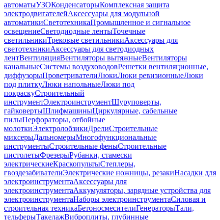
автоматы
УЗО
Конденсаторы
Комплексная защита
электродвигателей
Аксессуары для модульной
автоматики
Светотехника
Промышленное и сигнальное
освещение
Светодиодные ленты
Точечные
светильники
Трековые светильники
Аксессуары для
светотехники
Аксессуары для светодиодных
лент
Вентиляция
Вентиляторы вытяжные
Вентиляторы
канальные
Системы воздуховодов
Решетки вентиляционные,
диффузоры
Проветриватели
Люки
Люки ревизионные
Люки
под плитку
Люки напольные
Люки под
покраску
Строительный
инструмент
Электроинструмент
Шуруповерты,
гайковерты
Шлифмашины
Циркулярные, сабельные
пилы
Перфораторы, отбойные
молотки
Электролобзики
Дрели
Строительные
миксеры
Дальномеры
Многофункциональные
инструменты
Строительные фены
Строительные
пистолеты
Фрезеры
Рубанки, стамески
электрические
Краскопульты
Степлеры,
гвоздезабиватели
Электрические ножницы, резаки
Насадки для
электроинструмента
Аксессуары для
электроинструмента
Аккумуляторы, зарядные устройства для
электроинструмента
Наборы электроинструмента
Силовая и
строительная техника
Бетоносмесители
Генераторы
Тали,
тельферы
Такелаж
Виброплиты, глубинные