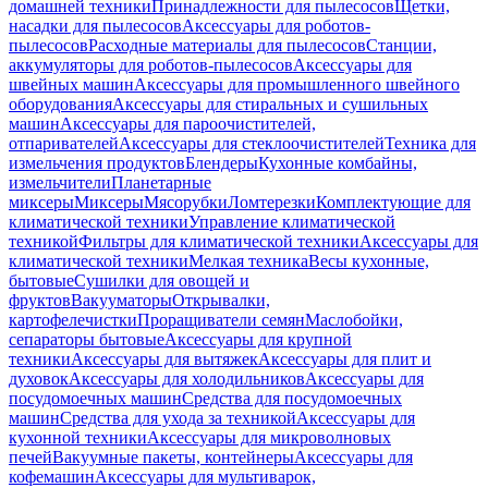
домашней техники
Принадлежности для пылесосов
Щетки,
насадки для пылесосов
Аксессуары для роботов-
пылесосов
Расходные материалы для пылесосов
Станции,
аккумуляторы для роботов-пылесосов
Аксессуары для
швейных машин
Аксессуары для промышленного швейного
оборудования
Аксессуары для стиральных и сушильных
машин
Аксессуары для пароочистителей,
отпаривателей
Аксессуары для стеклоочистителей
Техника для
измельчения продуктов
Блендеры
Кухонные комбайны,
измельчители
Планетарные
миксеры
Миксеры
Мясорубки
Ломтерезки
Комплектующие для
климатической техники
Управление климатической
техникой
Фильтры для климатической техники
Аксессуары для
климатической техники
Мелкая техника
Весы кухонные,
бытовые
Сушилки для овощей и
фруктов
Вакууматоры
Открывалки,
картофелечистки
Проращиватели семян
Маслобойки,
сепараторы бытовые
Аксессуары для крупной
техники
Аксессуары для вытяжек
Аксессуары для плит и
духовок
Аксессуары для холодильников
Аксессуары для
посудомоечных машин
Средства для посудомоечных
машин
Средства для ухода за техникой
Аксессуары для
кухонной техники
Аксессуары для микроволновых
печей
Вакуумные пакеты, контейнеры
Аксессуары для
кофемашин
Аксессуары для мультиварок,