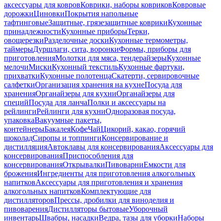
аксессуары для ковров
Коврики, наборы ковриков
Ковровые
дорожки
Циновки
Покрытия напольные
тафтинговые
Защитные, грязезащитные коврики
Кухонные
принадлежности
Кухонные приборы
Терки,
овощерезки
Разделочные доски
Кухонные термометры,
таймеры
Дуршлаги, сита, воронки
Формы, приборы для
приготовления
Молотки для мяса, тендерайзеры
Кухонные
мелочи
Миски
Кухонный текстиль
Кухонные фартуки,
прихватки
Кухонные полотенца
Скатерти, сервировочные
салфетки
Организация хранения на кухне
Посуда для
хранения
Органайзеры для кухни
Органайзеры для
специй
Посуда для ланча
Полки и аксессуары на
рейлинги
Рейлинги для кухни
Одноразовая посуда,
упаковка
Вакуумные пакеты,
контейнеры
Бакалея
Кофе
Чай
Цикорий, какао, горячий
шоколад
Сиропы и топпинги
Консервирование и
дистилляция
Автоклавы для консервирования
Аксессуары для
консервирования
Приспособления для
консервирования
Открывалки
Пивоварни
Емкости для
брожения
Ингредиенты для приготовления алкогольных
напитков
Аксессуары для приготовления и хранения
алкогольных напитков
Комплектующие для
дистилляторов
Прессы, дробилки для виноделия и
пивоварения
Дистилляторы бытовые
Уборочный
инвентарь
Швабры, насадки
Ведра, тазы для уборки
Наборы