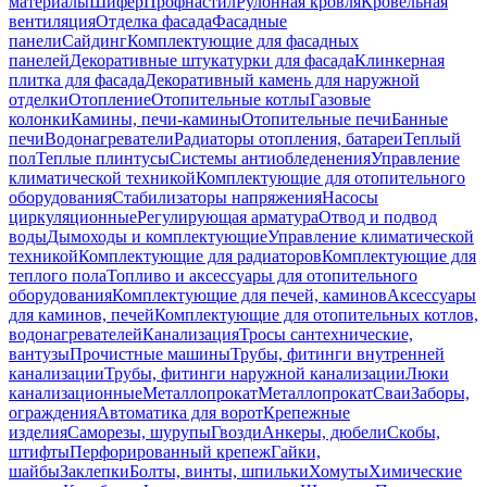
материалы
Шифер
Профнастил
Рулонная кровля
Кровельная
вентиляция
Отделка фасада
Фасадные
панели
Сайдинг
Комплектующие для фасадных
панелей
Декоративные штукатурки для фасада
Клинкерная
плитка для фасада
Декоративный камень для наружной
отделки
Отопление
Отопительные котлы
Газовые
колонки
Камины, печи-камины
Отопительные печи
Банные
печи
Водонагреватели
Радиаторы отопления, батареи
Теплый
пол
Теплые плинтусы
Системы антиобледенения
Управление
климатической техникой
Комплектующие для отопительного
оборудования
Стабилизаторы напряжения
Насосы
циркуляционные
Регулирующая арматура
Отвод и подвод
воды
Дымоходы и комплектующие
Управление климатической
техникой
Комплектующие для радиаторов
Комплектующие для
теплого пола
Топливо и аксессуары для отопительного
оборудования
Комплектующие для печей, каминов
Аксессуары
для каминов, печей
Комплектующие для отопительных котлов,
водонагревателей
Канализация
Тросы сантехнические,
вантузы
Прочистные машины
Трубы, фитинги внутренней
канализации
Трубы, фитинги наружной канализации
Люки
канализационные
Металлопрокат
Металлопрокат
Сваи
Заборы,
ограждения
Автоматика для ворот
Крепежные
изделия
Саморезы, шурупы
Гвозди
Анкеры, дюбели
Скобы,
штифты
Перфорированный крепеж
Гайки,
шайбы
Заклепки
Болты, винты, шпильки
Хомуты
Химические