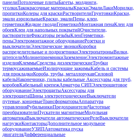
панели
Потолочные плиты
Багеты, молдинги,
уголки
Лакокрасочные материалы
Краски
Эмали
Лаки
Морилки,
пропитки
Колеры для краски
Растворители
Грунтовки
Краски,
эмали аэрозольные
Краски, эмали
Пены, клеи,
герметики
Жидкие гвозди
Герметики
Монтажная пена
Клеи для
обоев
Клеи для напольных покрытий
Очистители,
растворители
Фиксаторы резьбы
Клеи
Герметики,
пены
Электромонтажное оборудование
Розетки и
выключатели
Электрические звонки
Коробки
распределительные и подрозетники
Электропатроны
Вилки,
штепсели
Молниеприемники
Заземление
Электромонтажные
изделия
Клеммы
Средства диэлектрические
Трубки
термоусаживаемые
Изолирующие зажимы
Кабель и системы
для прокладки
Короба, трубы, металлорукав
Силовой
кабель
Наконечники, гильзы кабельные
Аксессуары для труб,
коробов
Кабельный крепеж
Арматура СИП
Электрощитовое
оборудование
Электрощиты
Аксессуары для
электрощита
Шины электротехнические
Выключатели
путевые, концевые
Трансформаторы
Аппаратура
управления
Рубильники
Предохранители
Частотные
преобразователи
Пускатели магнитные
Модульная
автоматика
Выключатели автоматические
Реле
Выключатели
нагрузки
Контакторы
Дополнительное модульное
оборудование
УЗИП
Автоматика пуска
двигателя
Дифференциальные