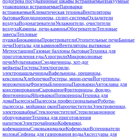
подогрева посуды
Винные шкафы встраиваемые
Вакуумные
упаковщики встраиваемые
Пароварки
встраиваемые
Климатическая техника
Вентиляторы
бытовые
Кондиционеры, сплит-системы
Охладители
воздуха
Водонагреватели
Увлажнители, очистители
воздуха
Камины, печи-камины
Обогреватели
Тепловые
завесы
Тепловые
пушки
Биокамины
Проветриватели
Отопительные печи
Банные
печи
Порталы для каминов
Вентиляторы вытяжные
Метеостанции
Газовые баллоны бытовые
Техника для
приготовления еды
Аэрогрили
Микроволновые
печи
Мультиварки
Сэндвичницы, хот-дог
мейкеры
Тостеры
Электрогрили,
электрошашлычницы
Вафельницы, орешницы,
кексницы
Хлебопечки
Ростеры, мини-печи
Йогуртницы,
мороженицы
Фризеры
Блинницы
Пароварки
Автоклавы для
консервирования
Сыроварни
Фритюрницы, фондю-
фритюрницы
Яйцеварки
Попкорницы
Техника для
дома
Пылесосы
Пылесосы профессиональные
Роботы-
пылесосы, мойщики окон
Пароочистители
Электровеники,
электрошвабры
Стеклоочистители
Стерилизационное
оборудование
Техника для приготовления
напитков
Электрочайники
Кофеварки,
кофемашины
Соковыжималки
Кофемолки
Вспениватели
молока
Сифоны для газирования воды
Аксессуары для