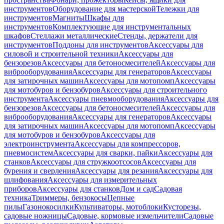
инструментов
Оборудование для мастерской
Тележки для
инструментов
Магниты
Шкафы для
инструментов
Комплектующие для инструментальных
шкафов
Стеллажи металлические
Стенды, держатели для
инструментов
Поддоны для инструментов
Аксессуары для
силовой и строительной техники
Аксессуары для
бензорезов
Аксессуары для бетоносмесителей
Аксессуары для
виброоборудования
Аксессуары для генераторов
Аксессуары
для затирочных машин
Аксессуары для мотопомп
Аксессуары
для мотобуров и бензобуров
Аксессуары для строительного
инструмента
Аксессуары пневмооборудования
Аксессуары для
бензорезов
Аксессуары для бетоносмесителей
Аксессуары для
виброоборудования
Аксессуары для генераторов
Аксессуары
для затирочных машин
Аксессуары для мотопомп
Аксессуары
для мотобуров и бензобуров
Аксессуары для
электроинструмента
Аксессуары для компрессоров,
пневмосистем
Аксессуары для сварки, пайки
Аксессуары для
станков
Аксессуары для стружкоотсосов
Аксессуары для
бурения и сверления
Аксессуары для резания
Аксессуары для
шлифования
Аксессуары для измерительных
приборов
Аксессуары для станков
Дом и сад
Садовая
техника
Триммеры, бензокосы
Цепные
пилы
Газонокосилки
Культиваторы, мотоблоки
Кусторезы,
садовые ножницы
Садовые, кормовые измельчители
Садовые