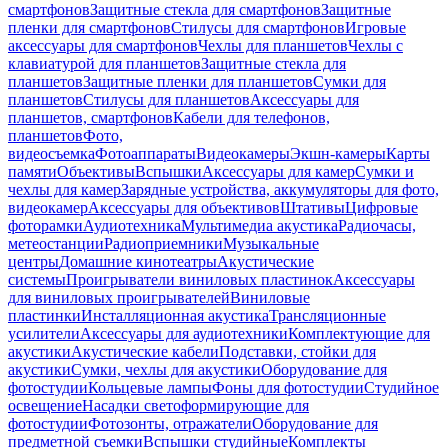
смартфонов
Защитные стекла для смартфонов
Защитные
пленки для смартфонов
Стилусы для смартфонов
Игровые
аксессуары для смартфонов
Чехлы для планшетов
Чехлы с
клавиатурой для планшетов
Защитные стекла для
планшетов
Защитные пленки для планшетов
Сумки для
планшетов
Стилусы для планшетов
Аксессуары для
планшетов, смартфонов
Кабели для телефонов,
планшетов
Фото,
видеосъемка
Фотоаппараты
Видеокамеры
Экшн-камеры
Карты
памяти
Объективы
Вспышки
Аксессуары для камер
Сумки и
чехлы для камер
Зарядные устройства, аккумуляторы для фото,
видеокамер
Аксессуары для объективов
Штативы
Цифровые
фоторамки
Аудиотехника
Мультимедиа акустика
Радиочасы,
метеостанции
Радиоприемники
Музыкальные
центры
Домашние кинотеатры
Акустические
системы
Проигрыватели виниловых пластинок
Аксессуары
для виниловых проигрывателей
Виниловые
пластинки
Инсталляционная акустика
Трансляционные
усилители
Аксессуары для аудиотехники
Комплектующие для
акустики
Акустические кабели
Подставки, стойки для
акустики
Сумки, чехлы для акустики
Оборудование для
фотостудии
Кольцевые лампы
Фоны для фотостудии
Студийное
освещение
Насадки светоформирующие для
фотостудии
Фотозонты, отражатели
Оборудование для
предметной съемки
Вспышки студийные
Комплекты