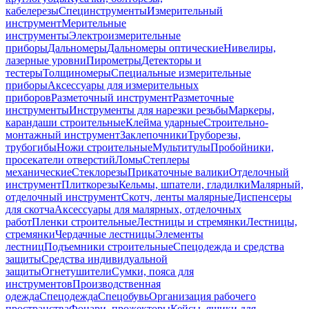
кабелерезы
Специнструменты
Измерительный
инструмент
Мерительные
инструменты
Электроизмерительные
приборы
Дальномеры
Дальномеры оптические
Нивелиры,
лазерные уровни
Пирометры
Детекторы и
тестеры
Толщиномеры
Специальные измерительные
приборы
Аксессуары для измерительных
приборов
Разметочный инструмент
Разметочные
инструменты
Инструменты для нарезки резьбы
Маркеры,
карандаши строительные
Клейма ударные
Строительно-
монтажный инструмент
Заклепочники
Труборезы,
трубогибы
Ножи строительные
Мультитулы
Пробойники,
просекатели отверстий
Ломы
Степлеры
механические
Стеклорезы
Прикаточные валики
Отделочный
инструмент
Плиткорезы
Кельмы, шпатели, гладилки
Малярный,
отделочный инструмент
Скотч, ленты малярные
Диспенсеры
для скотча
Аксессуары для малярных, отделочных
работ
Пленки строительные
Лестницы и стремянки
Лестницы,
стремянки
Чердачные лестницы
Элементы
лестниц
Подъемники строительные
Спецодежда и средства
защиты
Средства индивидуальной
защиты
Огнетушители
Сумки, пояса для
инструментов
Производственная
одежда
Спецодежда
Спецобувь
Организация рабочего
пространства
Фонари, прожекторы
Кейсы, ящики для