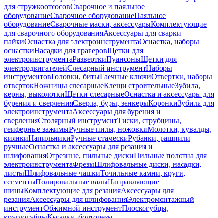
для стружкоотсосов
Сварочное и паяльное
оборудование
Сварочное оборудование
Паяльное
оборудование
Сварочные маски, аксессуары
Комплектующие
для сварочного оборудования
Аксессуары для сварки,
пайки
Оснастка для электроинструмента
Оснастка, наборы
оснастки
Насадки для граверов
Щетки для
электроинструмента
Развертки
Пуансоны
Щетки для
электродвигателей
Слесарный инструмент
Наборы
инструментов
Головки, биты
Гаечные ключи
Отвертки, наборы
отверток
Ножницы слесарные
Клещи строительные
Зубила,
керны, выколотки
Щетки слесарные
Оснастка и аксессуары для
бурения и сверления
Сверла, буры, зенкеры
Коронки
Зубила для
электроинструмента
Аксессуары для бурения и
сверления
Столярный инструмент
Тиски, струбцины,
гейферные зажимы
Ручные пилы, ножовки
Молотки, кувалды,
киянки
Напильники
Ручные стамески
Рубанки, рашпили
ручные
Оснастка и аксессуары для резания и
шлифования
Отрезные, пильные диски
Пильные полотна для
электроинструмента
Фрезы
Шлифовальные диски, насадки,
листы
Шлифовальные чашки
Точильные камни, круги,
сегменты
Полировальные валы
Направляющие
шины
Комплектующие для резания
Аксессуары для
резания
Аксессуары для шлифования
Электромонтажный
инструмент
Обжимной инструмент
Плоскогубцы,
круглогубцы
Кусачки, болторезы,