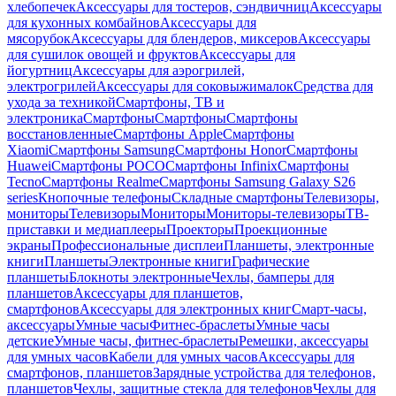
хлебопечек
Аксессуары для тостеров, сэндвичниц
Аксессуары
для кухонных комбайнов
Аксессуары для
мясорубок
Аксессуары для блендеров, миксеров
Аксессуары
для сушилок овощей и фруктов
Аксессуары для
йогуртниц
Аксессуары для аэрогрилей,
электрогрилей
Аксессуары для соковыжималок
Средства для
ухода за техникой
Смартфоны, ТВ и
электроника
Смартфоны
Смартфоны
Смартфоны
восстановленные
Смартфоны Apple
Смартфоны
Xiaomi
Смартфоны Samsung
Смартфоны Honor
Смартфоны
Huawei
Смартфоны POCO
Смартфоны Infinix
Смартфоны
Tecno
Смартфоны Realme
Смартфоны Samsung Galaxy S26
series
Кнопочные телефоны
Складные смартфоны
Телевизоры,
мониторы
Телевизоры
Мониторы
Мониторы-телевизоры
ТВ-
приставки и медиаплееры
Проекторы
Проекционные
экраны
Профессиональные дисплеи
Планшеты, электронные
книги
Планшеты
Электронные книги
Графические
планшеты
Блокноты электронные
Чехлы, бамперы для
планшетов
Аксессуары для планшетов,
смартфонов
Аксессуары для электронных книг
Смарт-часы,
аксессуары
Умные часы
Фитнес-браслеты
Умные часы
детские
Умные часы, фитнес-браслеты
Ремешки, аксессуары
для умных часов
Кабели для умных часов
Аксессуары для
смартфонов, планшетов
Зарядные устройства для телефонов,
планшетов
Чехлы, защитные стекла для телефонов
Чехлы для