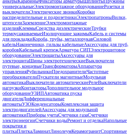
анкеры
Карабины
Фиксаторы арматуры
Шплинты
Пружины
универсальные
Электромонтажное оборудование
Розетки и
выключатели
Электрические звонки
Коробки
распределительные и подрозетники
Электропатроны
Вилки,
штепсели
Заземление
Электромонтажные
изделия
Клеммы
Средства диэлектрические
Трубки
термоусаживаемые
Изолирующие зажимы
Кабель и системы
для прокладки
Короба, трубы, металлорукав
Силовой
кабель
Наконечники, гильзы кабельные
Аксессуары для труб,
коробов
Кабельный крепеж
Арматура СИП
Электрощитовое
оборудование
Электрощиты
Аксессуары для
электрощита
Шины электротехнические
Выключатели
путевые, концевые
Трансформаторы
Аппаратура
управления
Рубильники
Предохранители
Частотные
преобразователи
Пускатели магнитные
Модульная
автоматика
Выключатели автоматические
Реле
Выключатели
нагрузки
Контакторы
Дополнительное модульное
оборудование
УЗИП
Автоматика пуска
двигателя
Дифференциальные
автоматы
УЗО
Конденсаторы
Комплексная защита
электродвигателей
Аксессуары для модульной
автоматики
Приборы учета
Счетчики газа
Счетчики
электроэнергии
Счетчики воды
Ремонт и отделка
Напольные
покрытия и
плитка
Плитка
Ламинат
Линолеум
Керамогранит
Спортивные