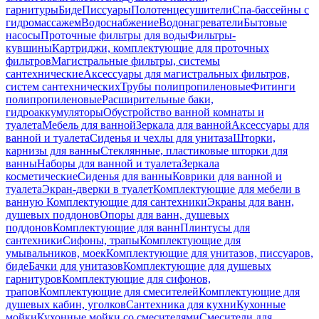
гарнитуры
Биде
Писсуары
Полотенцесушители
Спа-бассейны с
гидромассажем
Водоснабжение
Водонагреватели
Бытовые
насосы
Проточные фильтры для воды
Фильтры-
кувшины
Картриджи, комплектующие для проточных
фильтров
Магистральные фильтры, системы
сантехнические
Аксессуары для магистральных фильтров,
систем сантехнических
Трубы полипропиленовые
Фитинги
полипропиленовые
Расширительные баки,
гидроаккумуляторы
Обустройство ванной комнаты и
туалета
Мебель для ванной
Зеркала для ванной
Аксессуары для
ванной и туалета
Сиденья и чехлы для унитаза
Шторки,
карнизы для ванны
Стеклянные, пластиковые шторки для
ванны
Наборы для ванной и туалета
Зеркала
косметические
Сиденья для ванны
Коврики для ванной и
туалета
Экран-дверки в туалет
Комплектующие для мебели в
ванную
Комплектующие для сантехники
Экраны для ванн,
душевых поддонов
Опоры для ванн, душевых
поддонов
Комплектующие для ванн
Плинтусы для
сантехники
Сифоны, трапы
Комплектующие для
умывальников, моек
Комплектующие для унитазов, писсуаров,
биде
Бачки для унитазов
Комплектующие для душевых
гарнитуров
Комплектующие для сифонов,
трапов
Комплектующие для смесителей
Комплектующие для
душевых кабин, уголков
Сантехника для кухни
Кухонные
мойки
Кухонные мойки со смесителями
Смесители для