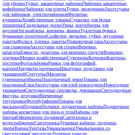
для уборки
Турки, заварочные чайники
Чайники заварочные,
кофейники
Чайники для плиты
Турки, молочники
Аксессуары
для чайников, электрочайников
Фильтры-
кувшины
Хозяйственные товары
Сушилки для белья,
прищепки
Гладильные доски
Урны, контейнеры для
мусора
Органайзеры, корзины, ящики
Туалетная бумага,
бумажные полотенца
Салфетки, мочалки, губки, мусорные
пакеты
Фольга, пленка, пакеты
Упаковочная тара
Аксессуары
для глажения
Аксессуары для стирки
Веревки,
шпагаты
Емкости, дозаторы для моющих средств
Вешалки-
плечики
Мешки хозяйственные
Сувениры
Копилки
Картины,
постеры
Фотоальбомы
Рамки для фотографий,
картин
Предметы интерьера
Шкатулки, подставки для
украшений
Статуэтки
Магниты
сувенирные
Иконы
Праздничный декор
Товары для
праздника
Елки
Аксессуары для елей новогодних
Новогодние
украшения
Светодиодные гирлянды, декорации
Светодиодные
фигуры, игрушки
Временные
татуировки
Фотобутафория
Товары для
маскарада
Подарки
Подарки, подарочные наборы
Подарочные
наборы косметики для лица и тела
Наборы для
бритья
Оформление подарков
Сантехника и
водоснабжение
Сантехника
Душевые кабины, поддоны,
двери
Ванны
Унитазы
Умывальники
Умывальники со
смесителями
Смесители
Душевые панели,