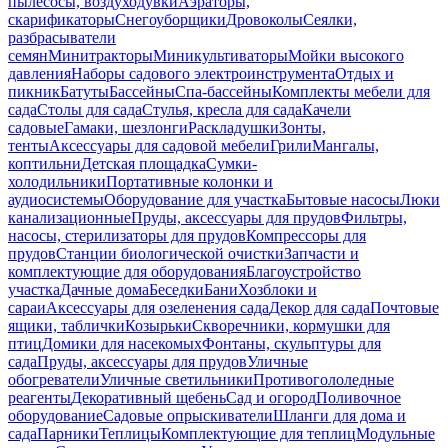
пылесосы, воздуходувки
Аэраторы,
скарификаторы
Снегоуборщики
Дровоколы
Сеялки,
разбрасыватели
семян
Минитракторы
Миникультиваторы
Мойки высокого
давления
Наборы садового электроинструмента
Отдых и
пикник
Батуты
Бассейны
Спа-бассейны
Комплекты мебели для
сада
Столы для сада
Стулья, кресла для сада
Качели
садовые
Гамаки, шезлонги
Раскладушки
Зонты,
тенты
Аксессуары для садовой мебели
Грили
Мангалы,
коптильни
Детская площадка
Сумки-
холодильники
Портативные колонки и
аудиосистемы
Оборудование для участка
Бытовые насосы
Люки
канализационные
Пруды, аксессуары для прудов
Фильтры,
насосы, стерилизаторы для прудов
Компрессоры для
прудов
Станции биологической очистки
Запчасти и
комплектующие для оборудования
Благоустройство
участка
Дачные дома
Беседки
Бани
Хозблоки и
сараи
Аксессуары для озеленения сада
Декор для сада
Почтовые
ящики, таблички
Козырьки
Скворечники, кормушки для
птиц
Домики для насекомых
Фонтаны, скульптуры для
сада
Пруды, аксессуары для прудов
Уличные
обогреватели
Уличные светильники
Противогололедные
реагенты
Декоративный щебень
Сад и огород
Поливочное
оборудование
Садовые опрыскиватели
Шланги для дома и
сада
Парники
Теплицы
Комплектующие для теплиц
Модульные