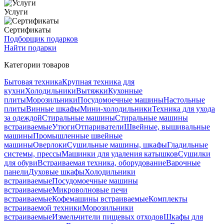
Услуги
Сертификаты
Подборщик подарков
Найти подарки
Категории товаров
Бытовая техника
Крупная техника для
кухни
Холодильники
Вытяжки
Кухонные
плиты
Морозильники
Посудомоечные машины
Настольные
плиты
Винные шкафы
Мини-холодильники
Техника для ухода
за одеждой
Стиральные машины
Стиральные машины
встраиваемые
Утюги
Отпариватели
Швейные, вышивальные
машины
Промышленные швейные
машины
Оверлоки
Сушильные машины, шкафы
Гладильные
системы, прессы
Машинки для удаления катышков
Сушилки
для обуви
Встраиваемая техника, оборудование
Варочные
панели
Духовые шкафы
Холодильники
встраиваемые
Посудомоечные машины
встраиваемые
Микроволновые печи
встраиваемые
Кофемашины встраиваемые
Комплекты
встраиваемой техники
Морозильники
встраиваемые
Измельчители пищевых отходов
Шкафы для