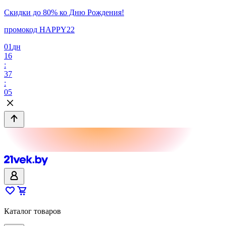
Скидки до 80% ко Дню Рождения!
промокод HAPPY22
01
дн
16
:
37
:
05
Каталог товаров