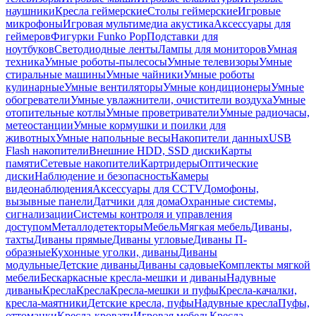
наушники
Кресла геймерские
Столы геймерские
Игровые
микрофоны
Игровая мультимедиа акустика
Аксессуары для
геймеров
Фигурки Funko Pop
Подставки для
ноутбуков
Светодиодные ленты
Лампы для мониторов
Умная
техника
Умные роботы-пылесосы
Умные телевизоры
Умные
стиральные машины
Умные чайники
Умные роботы
кулинарные
Умные вентиляторы
Умные кондиционеры
Умные
обогреватели
Умные увлажнители, очистители воздуха
Умные
отопительные котлы
Умные проветриватели
Умные радиочасы,
метеостанции
Умные кормушки и поилки для
животных
Умные напольные весы
Накопители данных
USB
Flash накопители
Внешние HDD, SSD диски
Карты
памяти
Сетевые накопители
Картридеры
Оптические
диски
Наблюдение и безопасность
Камеры
видеонаблюдения
Аксессуары для CCTV
Домофоны,
вызывные панели
Датчики для дома
Охранные системы,
сигнализации
Системы контроля и управления
доступом
Металлодетекторы
Мебель
Мягкая мебель
Диваны,
тахты
Диваны прямые
Диваны угловые
Диваны П-
образные
Кухонные уголки, диваны
Диваны
модульные
Детские диваны
Диваны садовые
Комплекты мягкой
мебели
Бескаркасные кресла-мешки и диваны
Надувные
диваны
Кресла
Кресла
Кресла-мешки и пуфы
Кресла-качалки,
кресла-маятники
Детские кресла, пуфы
Надувные кресла
Пуфы,
оттоманки
Кресла-кровати
Игровая мебель
Кресла