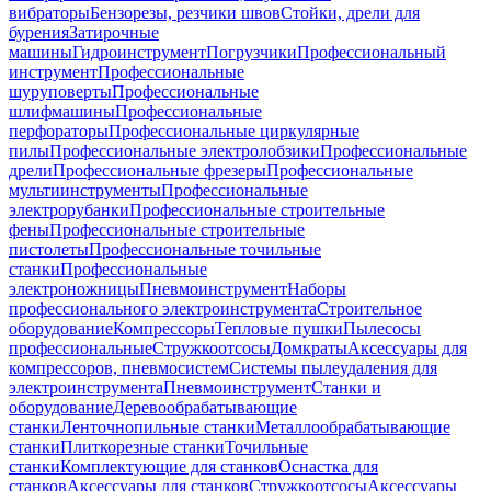
вибраторы
Бензорезы, резчики швов
Стойки, дрели для
бурения
Затирочные
машины
Гидроинструмент
Погрузчики
Профессиональный
инструмент
Профессиональные
шуруповерты
Профессиональные
шлифмашины
Профессиональные
перфораторы
Профессиональные циркулярные
пилы
Профессиональные электролобзики
Профессиональные
дрели
Профессиональные фрезеры
Профессиональные
мультиинструменты
Профессиональные
электрорубанки
Профессиональные строительные
фены
Профессиональные строительные
пистолеты
Профессиональные точильные
станки
Профессиональные
электроножницы
Пневмоинструмент
Наборы
профессионального электроинструмента
Строительное
оборудование
Компрессоры
Тепловые пушки
Пылесосы
профессиональные
Стружкоотсосы
Домкраты
Аксессуары для
компрессоров, пневмосистем
Системы пылеудаления для
электроинструмента
Пневмоинструмент
Станки и
оборудование
Деревообрабатывающие
станки
Ленточнопильные станки
Металлообрабатывающие
станки
Плиткорезные станки
Точильные
станки
Комплектующие для станков
Оснастка для
станков
Аксессуары для станков
Стружкоотсосы
Аксессуары