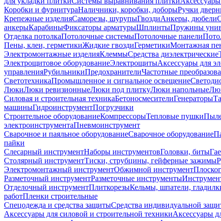
для укладки плитки
Системы выравнивания плитки
Аксессуары
Коробки и фурнитура
Наличники, коробки, доборы
Ручки дверн
Крепежные изделия
Саморезы, шурупы
Гвозди
Анкеры, дюбели
анкеры
Карабины
Фиксаторы арматуры
Шплинты
Пружины унив
Отделка потолка
Потолочные системы
Потолочные панели
Пото
Пены, клеи, герметики
Жидкие гвозди
Герметики
Монтажная пе
Электромонтажные изделия
Клеммы
Средства диэлектрические
Электрощитовое оборудование
Электрощиты
Аксессуары для э
управления
Рубильники
Предохранители
Частотные преобразов
Светотехника
Промышленное и сигнальное освещение
Светоди
Люки
Люки ревизионные
Люки под плитку
Люки напольные
Люк
Силовая и строительная техника
Бетоносмесители
Генераторы
Та
машины
Гидроинструмент
Погрузчики
Строительное оборудование
Компрессоры
Тепловые пушки
Пыле
электроинструмента
Пневмоинструмент
Сварочное и паяльное оборудование
Сварочное оборудование
П
пайки
Слесарный инструмент
Наборы инструментов
Головки, биты
Га
Столярный инструмент
Тиски, струбцины, гейферные зажимы
Р
Электромонтажный инструмент
Обжимной инструмент
Плоског
Разметочный инструмент
Разметочные инструменты
Инструмент
Отделочный инструмент
Плиткорезы
Кельмы, шпатели, гладилк
работ
Пленки строительные
Спецодежда и средства защиты
Средства индивидуальной защ
Аксессуары для силовой и строительной техники
Аксессуары дл