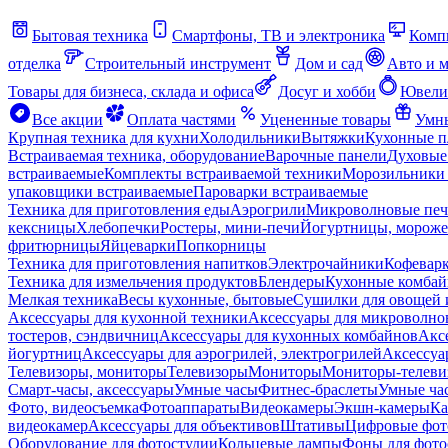
Бытовая техника
Смартфоны, ТВ и электроника
Комп
отделка
Строительный инструмент
Дом и сад
Авто и 
Товары для бизнеса, склада и офиса
Досуг и хобби
Ювели
Все акции
Оплата частями
Уцененные товары
Умны
Крупная техника для кухни
Холодильники
Вытяжки
Кухонные 
Встраиваемая техника, оборудование
Варочные панели
Духовые
встраиваемые
Комплекты встраиваемой техники
Морозильники 
упаковщики встраиваемые
Пароварки встраиваемые
Техника для приготовления еды
Аэрогрили
Микроволновые пе
кексницы
Хлебопечки
Ростеры, мини-печи
Йогуртницы, морож
фритюрницы
Яйцеварки
Попкорницы
Техника для приготовления напитков
Электрочайники
Кофевар
Техника для измельчения продуктов
Блендеры
Кухонные комбай
Мелкая техника
Весы кухонные, бытовые
Сушилки для овощей 
Аксессуары для кухонной техники
Аксессуары для микроволно
тостеров, сэндвичниц
Аксессуары для кухонных комбайнов
Акс
йогуртниц
Аксессуары для аэрогрилей, электрогрилей
Аксессуа
Телевизоры, мониторы
Телевизоры
Мониторы
Мониторы-телеви
Смарт-часы, аксессуары
Умные часы
Фитнес-браслеты
Умные ча
Фото, видеосъемка
Фотоаппараты
Видеокамеры
Экшн-камеры
Ка
видеокамер
Аксессуары для объективов
Штативы
Цифровые фот
Оборудование для фотостудии
Кольцевые лампы
Фоны для фото