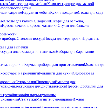
ваток
Аксессуары для мебели
Комплектующие для мягкой
безопасности детей
чели садовые
Надувная мебель
Кухни походные
Столы для сада
вые
Столы для балкона, лоджии
Шкафы для балкона,
ии
Кресла-качалки, кресла-маятники
Стулья для балкона,
роемкости
е приборы
Столовая посуда
Посуда для сервировки
Предметы
укава для выпечки
ссуары для охлаждения напитков
Наборы для бара, мини-
сита, воронки
Формы, приборы для приготовления
Молотки для
аксессуары на рейлинги
Рейлинги для кухни
Одноразовая
вирования
Открывалки
Пивоварни
Емкости для
тков
Комплектующие для дистилляторов
Прессы, дробилки для
лектрочайников
Фильтры-кувшины
я украшений
Статуэтки
Магниты сувенирные
Иконы
ля проточных фильтров
Магистральные фильтры, системы