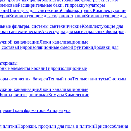
иленовые
Расширительные баки, гидроаккумуляторы
ванн
Плинтусы для сантехники
Сифоны, трапы
Комплектующие
уров
Комплектующие для сифонов, трапов
Комплектующие для
ьные фильтры, системы сантехнические
Комплектующие для
юки сантехнические
Аксессуары для магистральных фильтров,
ружной канализации
Люки канализационные
 составы
Гидроизоляционные смеси
Грунтовки
Добавки для
атериалы
рные элементы кровли
Гидроизоляционные
оры отопления, батареи
Теплый пол
Теплые плинтусы
Системы
ружной канализации
Люки канализационные
Болты, винты, шпильки
Хомуты
Химические
нцевые
Трансформаторы
Аппаратура
я плитки
Порожки, профили для пола и плитки
Приспособления