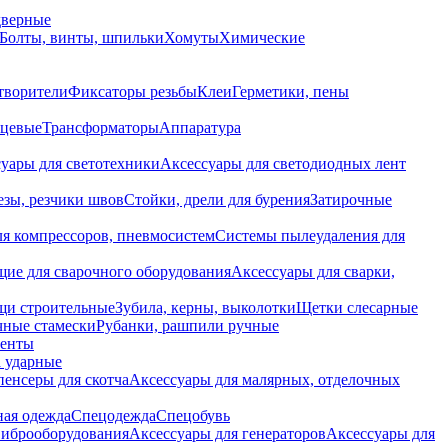
дверные
Болты, винты, шпильки
Хомуты
Химические
творители
Фиксаторы резьбы
Клеи
Герметики, пены
нцевые
Трансформаторы
Аппаратура
уары для светотехники
Аксессуары для светодиодных лент
езы, резчики швов
Стойки, дрели для бурения
Затирочные
ля компрессоров, пневмосистем
Системы пылеудаления для
ие для сварочного оборудования
Аксессуары для сварки,
щи строительные
Зубила, керны, выколотки
Щетки слесарные
чные стамески
Рубанки, рашпили ручные
енты
 ударные
енсеры для скотча
Аксессуары для малярных, отделочных
ная одежда
Спецодежда
Спецобувь
виброоборудования
Аксессуары для генераторов
Аксессуары для