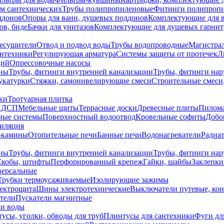
ем сантехнических
Трубы полипропиленовые
Фитинги полипроп
ддонов
Опоры для ванн, душевых поддонов
Комплектующие для 
ов, биде
Бачки для унитазов
Комплектующие для душевых гарнит
есушители
Отвод и подвод воды
Трубы водопроводные
Магистрал
антехники
Регулирующая арматура
Системы защиты от протечек
Л
ций
Опрессовочные насосы
ны
Трубы, фитинги внутренней канализации
Трубы, фитинги на
катурки
Стяжки, самонивелирующие смеси
Строительные смеси,
ки
Тротуарная плитка
ЛДСП
Мебельные щиты
Террасные доски
Древесные плиты
Пилом
ные системы
Поверхностный водоотвод
Кровельные софиты
Добо
тиляция
-камины
Отопительные печи
Банные печи
Водонагреватели
Радиат
ны
Трубы, фитинги внутренней канализации
Трубы, фитинги на
Скобы, штифты
Перфорированный крепеж
Гайки, шайбы
Заклепки
ерсальные
Трубки термоусаживаемые
Изолирующие зажимы
лектрощита
Шины электротехнические
Выключатели путевые, ко
атели
Пускатели магнитные
ки воды
усы, уголки, обводы для труб
Плинтусы для сантехники
Фуги дл