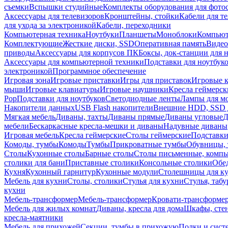
съемки
Вспышки студийные
Комплекты оборудования для фото
Аксессуары для телевизоров
Кронштейны, стойки
Кабели для т
для ухода за электроникой
Кабели, переходники
Компьютерная техника
Ноутбуки
Планшеты
Моноблоки
Компью
Комплектующие
Жесткие диски, SSD
Оперативная память
Видео
приводы
Аксессуары для корпусов ПК
Боксы, док-станции для 
Аксессуары для компьютерной техники
Подставки для ноутбук
электроникой
Программное обеспечение
Игровая зона
Игровые приставки
Игры для приставок
Игровые 
мыши
Игровые клавиатуры
Игровые наушники
Кресла геймерск
Pop
Подставки для ноутбуков
Светодиодные ленты
Лампы для м
Накопители данных
USB Flash накопители
Внешние HDD, SSD 
Мягкая мебель
Диваны, тахты
Диваны прямые
Диваны угловые
Д
мебели
Бескаркасные кресла-мешки и диваны
Надувные диваны
Игровая мебель
Кресла геймерские
Столы геймерские
Подставки
Комоды, тумбы
Комоды
Тумбы
Прикроватные тумбы
Обувницы, 
Столы
Кухонные столы
Барные столы
Столы письменные, комп
столики для бани
Приставные столики
Консольные столики
Обе
Кухня
Кухонный гарнитур
Кухонные модули
Столешницы для к
Мебель для кухни
Столы, столики
Стулья для кухни
Стулья, таб
кухни
Мебель-трансформер
Мебель-трансформер
Кровати-трансформе
Мебель для жилых комнат
Диваны, кресла для дома
Шкафы, стен
кресла-маятники
Мебель для прихожей
Секции, тумбы в прихожую
Полки и сист