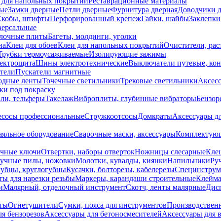
 для напольных покрытий
Реставрационные материалы
ые
Замки дверные
Петли дверные
Фурнитура дверная
Доводчики 
Скобы, штифты
Перфорированный крепеж
Гайки, шайбы
Заклепки
ерсальные
лочные плиты
Багеты, молдинги, уголки
на
Клеи для обоев
Клеи для напольных покрытий
Очистители, рас
Трубки термоусаживаемые
Изолирующие зажимы
лектрощита
Шины электротехнические
Выключатели путевые, ко
атели
Пускатели магнитные
одные ленты
Точечные светильники
Трековые светильники
Аксесс
и под покраску
ли, тельферы
Такелаж
Виброплиты, глубинные вибраторы
Бензор
сосы профессиональные
Стружкоотсосы
Домкраты
Аксессуары д
аяльное оборудование
Сварочные маски, аксессуары
Комплектующ
ечные ключи
Отвертки, наборы отверток
Ножницы слесарные
Кле
учные пилы, ножовки
Молотки, кувалды, киянки
Напильники
Ру
убцы, круглогубцы
Кусачки, болторезы, кабелерезы
Специнструм
ы для нарезки резьбы
Маркеры, карандаши строительные
Клейма
и
Малярный, отделочный инструмент
Скотч, ленты малярные
Дисп
иты
Огнетушители
Сумки, пояса для инструментов
Производствен
я бензорезов
Аксессуары для бетоносмесителей
Аксессуары для 