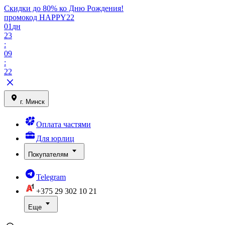
Скидки до 80% ко Дню Рождения!
промокод HAPPY22
01
дн
23
:
09
:
22
г. Минск
Оплата частями
Для юрлиц
Покупателям
Telegram
+375 29
302 10 21
Еще