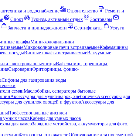
антехника и водоснабжение
Строительство
Ремонт и
ье
Спорт
Туризм, активный отдых
Зоотовары
я
Запчасти и принадлежности
Сертификаты
Услуги
Винные шкафы
Мини-холодильники
траиваемые
Микроволновые печи встраиваемые
Кофемашины
ева посуды
Винные шкафы встраиваемые
Вакуумные
рили, электрошашлычницы
Вафельницы, орешницы,
ания
Сыроварни
Фритюрницы, фондю-
а
Сифоны для газирования воды
терезки
тели семян
Маслобойки, сепараторы бытовые
машин
Аксессуары для мультиварок, хлебопечек
Аксессуары для
ссуары для сушилок овощей и фруктов
Аксессуары для
раны
Профессиональные дисплеи
я умных часов
Кабели для умных часов
ехлы для камер
Зарядные устройства, аккумуляторы для фото,
тостудии
Фотозонты, отражатели
Оборудование для предметной