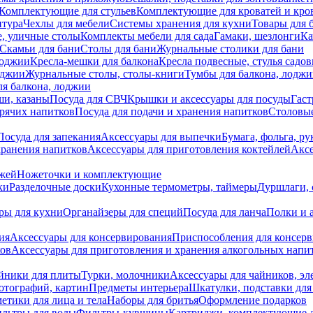
Комплектующие для стульев
Комплектующие для кроватей и кро
итура
Чехлы для мебели
Системы хранения для кухни
Товары для 
, уличные столы
Комплекты мебели для сада
Гамаки, шезлонги
Ка
Скамьи для бани
Столы для бани
Журнальные столики для бани
лоджии
Кресла-мешки для балкона
Кресла подвесные, стулья садо
оджии
Журнальные столы, столы-книги
Тумбы для балкона, лодж
я балкона, лоджии
ши, казаны
Посуда для СВЧ
Крышки и аксессуары для посуды
Гаст
орячих напитков
Посуда для подачи и хранения напитков
Столовы
Посуда для запекания
Аксессуары для выпечки
Бумага, фольга, р
хранения напитков
Аксессуары для приготовления коктейлей
Аксе
ожей
Ножеточки и комплектующие
ки
Разделочные доски
Кухонные термометры, таймеры
Дуршлаги, 
ры для кухни
Органайзеры для специй
Посуда для ланча
Полки и 
ия
Аксессуары для консервирования
Приспособления для консер
ков
Аксессуары для приготовления и хранения алкогольных напи
йники для плиты
Турки, молочники
Аксессуары для чайников, э
отографий, картин
Предметы интерьера
Шкатулки, подставки дл
етики для лица и тела
Наборы для бритья
Оформление подарков
льтры для воды
Фильтры-кувшины
Картриджи, комплектующие д