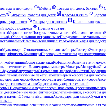
ьютеры и периферия
Мебель
Товары для дома, бакалея
С
мото
Игрушки, товары для детей
Красота и стиль
Здоров
рные украшения
Товары для взрослых
Книги и канцеляри
й подбор подарков
Премиум товары
плиты
Морозильники
Посудомоечные машины
Настольные плиты
 шкафы
Холодильники встраиваемые
Посудомоечные машины вс
встраиваемые
Измельчители пищевых отходов
Шкафы для подогр
чи
Мультиварки
Сэндвичницы, хот-дог мейкеры
Тостеры
Электрог
еницы
Фризеры
Блинницы
Пароварки
Автоклавы для консервиров
ки, кофемашины
Соковыжималки
Кофемолки
Вспениватели молок
ны, измельчители
Планетарные миксеры
Миксеры
Мясорубки
Лом
и фруктов
Вакууматоры
Открывалки, картофелечистки
Проращива
вых печей
Вакуумные пакеты, контейнеры
Аксессуары для кофе
ессуары для мясорубок
Аксессуары для блендеров, миксеров
Аксе
ры для соковыжималок
Средства для ухода за техникой
зоры
ТВ-приставки и медиаплееры
Проекторы
Проекционные эк
сы детские
Умные часы, фитнес-браслеты
Ремешки, аксессуары дл
рты памяти
Объективы
Вспышки
Аксессуары для камер
Сумки и ч
орамки
студии
Студийное освещение
Насадки светоформирующие для фо