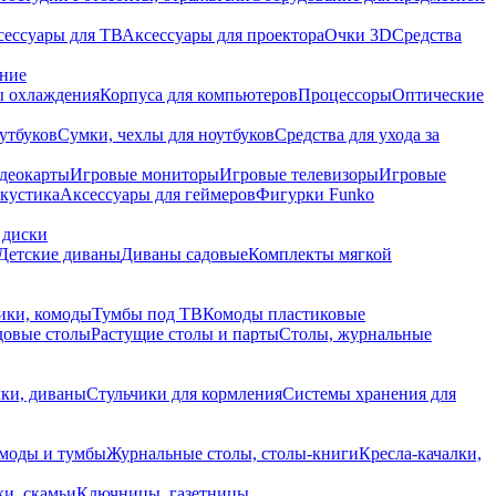
сессуары для ТВ
Аксессуары для проектора
Очки 3D
Средства
ание
 охлаждения
Корпуса для компьютеров
Процессоры
Оптические
утбуков
Сумки, чехлы для ноутбуков
Средства для ухода за
деокарты
Игровые мониторы
Игровые телевизоры
Игровые
акустика
Аксессуары для геймеров
Фигурки Funko
 диски
Детские диваны
Диваны садовые
Комплекты мягкой
ики, комоды
Тумбы под ТВ
Комоды пластиковые
довые столы
Растущие столы и парты
Столы, журнальные
ки, диваны
Стульчики для кормления
Системы хранения для
моды и тумбы
Журнальные столы, столы-книги
Кресла-качалки,
ки, скамьи
Ключницы, газетницы