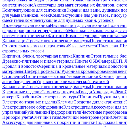
сантехнические
Аксессуары для магистральных фильтров, сист
Комплектующие для сантехники
Экраны для ванн, душевых по
для умывальников, моек
Комплектующие для унитазов, писсуар
смесителей
Комплектующие для душевых кабин, уголков
Инженерная сантехника
Инсталляции для сантехники
Полотенц
радиаторов, полотенцесушителей
Монтажные комплекты для с
систем сантехнических
Фитинги
Комплектующие для инсталля
Канализация
Тросы сантехнические, вантузы
Прочистные маши
Строительные смеси и грунтовки
Клеевые смеси
Шпатлевки
Шту
строительных смесей
Кирпичи, блоки, тротуарная плитка
Кирпичи
Строительные бло
Древесно-плитные и пиломатериалы
Плиты OSB
Фанера
ДСП, 
Кровля и водосток
Черепица и кровельные материалы
Водосточ
материалы
Шифер
Профнастил
Рулонная кровля
Кровельная вен
Отопление
Отопительные котлы
Газовые колонки
Камины, печи
антиобледенения
Управление климатической техникой
Канализация
Тросы сантехнические, вантузы
Прочистные маши
Крепежные изделия
Саморезы, шурупы
Гвозди
Анкеры, дюбели
анкеры
Карабины
Фиксаторы арматуры
Шплинты
Пружины унив
Электромонтажные изделия
Клеммы
Средства диэлектрические
Электрощитовое оборудование
Электрощиты
Аксессуары для э
управления
Рубильники
Предохранители
Частотные преобразов
Приборы учета
Счетчики газа
Счетчики электроэнергии
Счетчи
Аксессуары для напольных покрытий и плитки
Подложка
Плинт