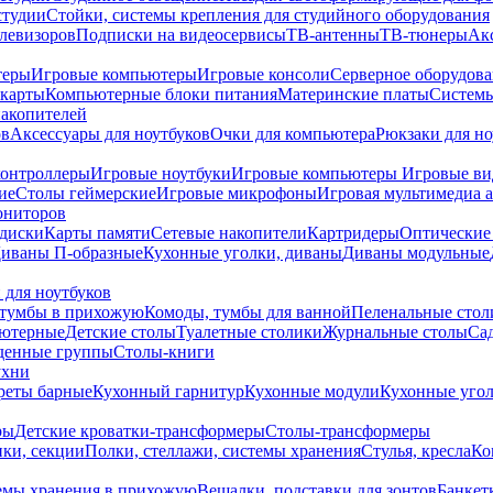
студии
Стойки, системы крепления для студийного оборудования
елевизоров
Подписки на видеосервисы
ТВ-антенны
ТВ-тюнеры
Ак
теры
Игровые компьютеры
Игровые консоли
Серверное оборудов
карты
Компьютерные блоки питания
Материнские платы
Системы
накопителей
ов
Аксессуары для ноутбуков
Очки для компьютера
Рюкзаки для но
контроллеры
Игровые ноутбуки
Игровые компьютеры
Игровые ви
ие
Столы геймерские
Игровые микрофоны
Игровая мультимедиа 
ониторов
диски
Карты памяти
Сетевые накопители
Картридеры
Оптические
иваны П-образные
Кухонные уголки, диваны
Диваны модульные
 для ноутбуков
тумбы в прихожую
Комоды, тумбы для ванной
Пеленальные стол
ьютерные
Детские столы
Туалетные столики
Журнальные столы
Са
денные группы
Столы-книги
ухни
уреты барные
Кухонный гарнитур
Кухонные модули
Кухонные угол
ры
Детские кроватки-трансформеры
Столы-трансформеры
ки, секции
Полки, стеллажи, системы хранения
Стулья, кресла
Ко
емы хранения в прихожую
Вешалки, подставки для зонтов
Банкет