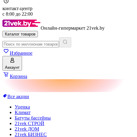
контакт-центр
с
8:00
до
22:00
Онлайн-гипермаркет 21vek.by
Каталог товаров
Избранное
Аккаунт
Корзина
Все акции
Уценка
Климат
Батуты бассейны
21vek СТРОЙ
21vek ДОМ
21vek БИЗНЕС