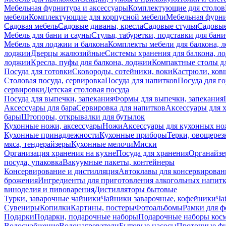
Мебельная фурнитура и аксессуары
Комплектующие для столов
мебели
Комплектующие для корпусной мебели
Мебельная фурн
Садовая мебель
Садовые диваны, кресла
Садовые стулья
Садовые
Мебель для бани и сауны
Стулья, табуретки, подставки для бани
Мебель для лоджии и балкона
Комплекты мебели для балкона, 
лоджии
Дверцы жалюзийные
Системы хранения для балкона, л
лоджии
Кресла, пуфы для балкона, лоджии
Компактные столы дл
Посуда для готовки
Сковороды, сотейники, воки
Кастрюли, ков
Столовая посуда, сервировка
Посуда для напитков
Посуда для г
сервировки
Детская столовая посуда
Посуда для выпечки, запекания
Формы для выпечки, запекания
Аксессуары для бара
Сервировка для напитков
Аксессуары для 
бары
Штопоры, открывалки для бутылок
Кухонные ножи, аксессуары
Ножи
Аксессуары для кухонных н
Кухонные принадлежности
Кухонные приборы
Терки, овощерез
мяса, тендерайзеры
Кухонные мелочи
Миски
Организация хранения на кухне
Посуда для хранения
Органайзе
посуда, упаковка
Вакуумные пакеты, контейнеры
Консервирование и дистилляция
Автоклавы для консервирован
брожения
Ингредиенты для приготовления алкогольных напит
виноделия и пивоварения
Дистилляторы бытовые
Турки, заварочные чайники
Чайники заварочные, кофейники
Ча
Сувениры
Копилки
Картины, постеры
Фотоальбомы
Рамки для ф
Подарки
Подарки, подарочные наборы
Подарочные наборы косм
Водоснабжение
Водонагреватели
Бытовые насосы
Проточные фи