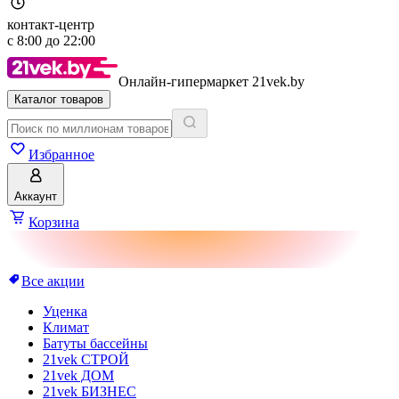
контакт-центр
с
8:00
до
22:00
Онлайн-гипермаркет 21vek.by
Каталог товаров
Избранное
Аккаунт
Корзина
Все акции
Уценка
Климат
Батуты бассейны
21vek СТРОЙ
21vek ДОМ
21vek БИЗНЕС