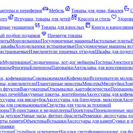
ьютеры и периферия
Мебель
Товары для дома, бакалея
С
мото
Игрушки, товары для детей
Красота и стиль
Здоров
рные украшения
Товары для взрослых
Книги и канцеляри
й подбор подарков
Премиум товары
плиты
Морозильники
Посудомоечные машины
Настольные плиты
 шкафы
Холодильники встраиваемые
Посудомоечные машины вс
встраиваемые
Измельчители пищевых отходов
Шкафы для подогр
чи
Мультиварки
Сэндвичницы, хот-дог мейкеры
Тостеры
Электрог
еницы
Фризеры
Блинницы
Пароварки
Автоклавы для консервиров
ки, кофемашины
Соковыжималки
Кофемолки
Вспениватели молок
ны, измельчители
Планетарные миксеры
Миксеры
Мясорубки
Лом
и фруктов
Вакууматоры
Открывалки, картофелечистки
Проращива
вых печей
Вакуумные пакеты, контейнеры
Аксессуары для кофе
ессуары для мясорубок
Аксессуары для блендеров, миксеров
Аксе
ры для соковыжималок
Средства для ухода за техникой
зоры
ТВ-приставки и медиаплееры
Проекторы
Проекционные эк
сы детские
Умные часы, фитнес-браслеты
Ремешки, аксессуары дл
рты памяти
Объективы
Вспышки
Аксессуары для камер
Сумки и ч
орамки
студии
Студийное освещение
Насадки светоформирующие для фо