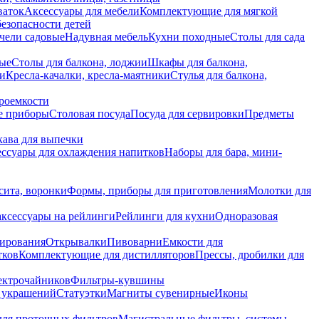
ваток
Аксессуары для мебели
Комплектующие для мягкой
безопасности детей
чели садовые
Надувная мебель
Кухни походные
Столы для сада
вые
Столы для балкона, лоджии
Шкафы для балкона,
ии
Кресла-качалки, кресла-маятники
Стулья для балкона,
роемкости
е приборы
Столовая посуда
Посуда для сервировки
Предметы
укава для выпечки
ссуары для охлаждения напитков
Наборы для бара, мини-
сита, воронки
Формы, приборы для приготовления
Молотки для
аксессуары на рейлинги
Рейлинги для кухни
Одноразовая
вирования
Открывалки
Пивоварни
Емкости для
тков
Комплектующие для дистилляторов
Прессы, дробилки для
лектрочайников
Фильтры-кувшины
я украшений
Статуэтки
Магниты сувенирные
Иконы
ля проточных фильтров
Магистральные фильтры, системы