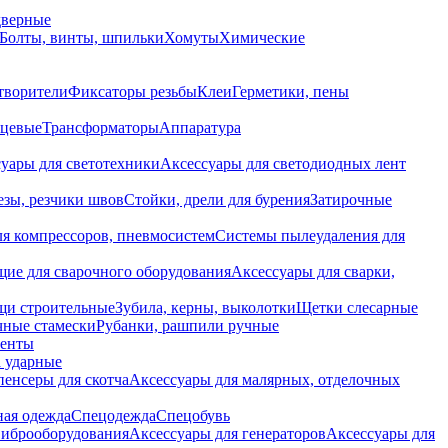
дверные
Болты, винты, шпильки
Хомуты
Химические
творители
Фиксаторы резьбы
Клеи
Герметики, пены
нцевые
Трансформаторы
Аппаратура
уары для светотехники
Аксессуары для светодиодных лент
езы, резчики швов
Стойки, дрели для бурения
Затирочные
ля компрессоров, пневмосистем
Системы пылеудаления для
ие для сварочного оборудования
Аксессуары для сварки,
щи строительные
Зубила, керны, выколотки
Щетки слесарные
чные стамески
Рубанки, рашпили ручные
енты
 ударные
енсеры для скотча
Аксессуары для малярных, отделочных
ная одежда
Спецодежда
Спецобувь
виброоборудования
Аксессуары для генераторов
Аксессуары для