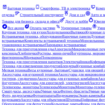
Бытовая техника
Смартфоны, ТВ и электроника
Комп
отделка
Строительный инструмент
Дом и сад
Авто и 
Товары для бизнеса, склада и офиса
Досуг и хобби
Ювели
Все акции
Оплата частями
Уцененные товары
Умны
Крупная техника для кухни
Холодильники
Вытяжки
Кухонные 
Встраиваемая техника, оборудование
Варочные панели
Духовые
встраиваемые
Комплекты встраиваемой техники
Морозильники 
упаковщики встраиваемые
Пароварки встраиваемые
Техника для приготовления еды
Аэрогрили
Микроволновые пе
кексницы
Хлебопечки
Ростеры, мини-печи
Йогуртницы, морож
фритюрницы
Яйцеварки
Попкорницы
Техника для приготовления напитков
Электрочайники
Кофевар
Техника для измельчения продуктов
Блендеры
Кухонные комбай
Мелкая техника
Весы кухонные, бытовые
Сушилки для овощей 
Аксессуары для кухонной техники
Аксессуары для микроволно
тостеров, сэндвичниц
Аксессуары для кухонных комбайнов
Акс
йогуртниц
Аксессуары для аэрогрилей, электрогрилей
Аксессуа
Телевизоры, мониторы
Телевизоры
Мониторы
Мониторы-телеви
Смарт-часы, аксессуары
Умные часы
Фитнес-браслеты
Умные ча
Фото, видеосъемка
Фотоаппараты
Видеокамеры
Экшн-камеры
Ка
видеокамер
Аксессуары для объективов
Штативы
Цифровые фот
Оборудование для фотостудии
Кольцевые лампы
Фоны для фото