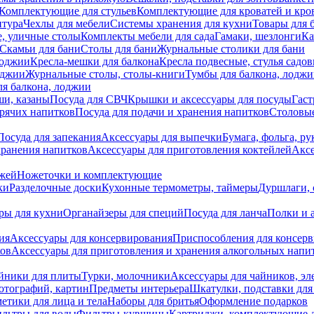
Комплектующие для стульев
Комплектующие для кроватей и кро
итура
Чехлы для мебели
Системы хранения для кухни
Товары для 
, уличные столы
Комплекты мебели для сада
Гамаки, шезлонги
Ка
Скамьи для бани
Столы для бани
Журнальные столики для бани
лоджии
Кресла-мешки для балкона
Кресла подвесные, стулья садо
оджии
Журнальные столы, столы-книги
Тумбы для балкона, лодж
я балкона, лоджии
ши, казаны
Посуда для СВЧ
Крышки и аксессуары для посуды
Гаст
орячих напитков
Посуда для подачи и хранения напитков
Столовы
Посуда для запекания
Аксессуары для выпечки
Бумага, фольга, р
хранения напитков
Аксессуары для приготовления коктейлей
Аксе
ожей
Ножеточки и комплектующие
ки
Разделочные доски
Кухонные термометры, таймеры
Дуршлаги, 
ры для кухни
Органайзеры для специй
Посуда для ланча
Полки и 
ия
Аксессуары для консервирования
Приспособления для консер
ков
Аксессуары для приготовления и хранения алкогольных напи
йники для плиты
Турки, молочники
Аксессуары для чайников, э
отографий, картин
Предметы интерьера
Шкатулки, подставки дл
етики для лица и тела
Наборы для бритья
Оформление подарков
льтры для воды
Фильтры-кувшины
Картриджи, комплектующие д