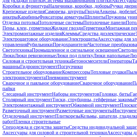
для укладки плитки
Системы выравнивания плитки
Аксессуары
Коробки и фурнитура
Наличники, коробки, доборы
Ручки дверн
Крепежные изделия
Саморезы, шурупы
Гвозди
Анкеры, дюбели
анкеры
Карабины
Фиксаторы арматуры
Шплинты
Пружины унив
Отделка потолка
Потолочные системы
Потолочные панели
Пото
Пены, клеи, герметики
Жидкие гвозди
Герметики
Монтажная пе
Электромонтажные изделия
Клеммы
Средства диэлектрические
Электрощитовое оборудование
Электрощиты
Аксессуары для э
управления
Рубильники
Предохранители
Частотные преобразов
Светотехника
Промышленное и сигнальное освещение
Светоди
Люки
Люки ревизионные
Люки под плитку
Люки напольные
Люк
Силовая и строительная техника
Бетоносмесители
Генераторы
Та
машины
Гидроинструмент
Погрузчики
Строительное оборудование
Компрессоры
Тепловые пушки
Пыле
электроинструмента
Пневмоинструмент
Сварочное и паяльное оборудование
Сварочное оборудование
П
пайки
Слесарный инструмент
Наборы инструментов
Головки, биты
Га
Столярный инструмент
Тиски, струбцины, гейферные зажимы
Р
Электромонтажный инструмент
Обжимной инструмент
Плоског
Разметочный инструмент
Разметочные инструменты
Инструмент
Отделочный инструмент
Плиткорезы
Кельмы, шпатели, гладилк
работ
Пленки строительные
Спецодежда и средства защиты
Средства индивидуальной защ
Аксессуары для силовой и строительной техники
Аксессуары дл