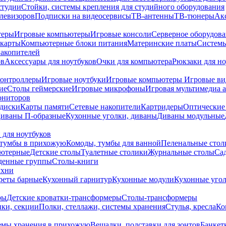
студии
Стойки, системы крепления для студийного оборудования
елевизоров
Подписки на видеосервисы
ТВ-антенны
ТВ-тюнеры
Ак
теры
Игровые компьютеры
Игровые консоли
Серверное оборудов
карты
Компьютерные блоки питания
Материнские платы
Системы
накопителей
ов
Аксессуары для ноутбуков
Очки для компьютера
Рюкзаки для но
контроллеры
Игровые ноутбуки
Игровые компьютеры
Игровые ви
ие
Столы геймерские
Игровые микрофоны
Игровая мультимедиа 
ониторов
диски
Карты памяти
Сетевые накопители
Картридеры
Оптические
иваны П-образные
Кухонные уголки, диваны
Диваны модульные
 для ноутбуков
тумбы в прихожую
Комоды, тумбы для ванной
Пеленальные стол
ьютерные
Детские столы
Туалетные столики
Журнальные столы
Са
денные группы
Столы-книги
ухни
уреты барные
Кухонный гарнитур
Кухонные модули
Кухонные угол
ры
Детские кроватки-трансформеры
Столы-трансформеры
ки, секции
Полки, стеллажи, системы хранения
Стулья, кресла
Ко
емы хранения в прихожую
Вешалки, подставки для зонтов
Банкет