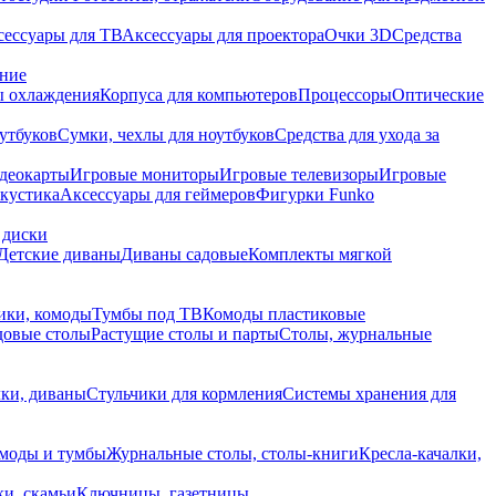
сессуары для ТВ
Аксессуары для проектора
Очки 3D
Средства
ание
 охлаждения
Корпуса для компьютеров
Процессоры
Оптические
утбуков
Сумки, чехлы для ноутбуков
Средства для ухода за
деокарты
Игровые мониторы
Игровые телевизоры
Игровые
акустика
Аксессуары для геймеров
Фигурки Funko
 диски
Детские диваны
Диваны садовые
Комплекты мягкой
ики, комоды
Тумбы под ТВ
Комоды пластиковые
довые столы
Растущие столы и парты
Столы, журнальные
ки, диваны
Стульчики для кормления
Системы хранения для
моды и тумбы
Журнальные столы, столы-книги
Кресла-качалки,
ки, скамьи
Ключницы, газетницы