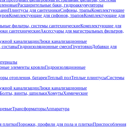
иленовые
Расширительные баки, гидроаккумуляторы
ванн
Плинтусы для сантехники
Сифоны, трапы
Комплектующие
уров
Комплектующие для сифонов, трапов
Комплектующие для
ьные фильтры, системы сантехнические
Комплектующие для
юки сантехнические
Аксессуары для магистральных фильтров,
ружной канализации
Люки канализационные
 составы
Гидроизоляционные смеси
Грунтовки
Добавки для
атериалы
рные элементы кровли
Гидроизоляционные
оры отопления, батареи
Теплый пол
Теплые плинтусы
Системы
ружной канализации
Люки канализационные
Болты, винты, шпильки
Хомуты
Химические
нцевые
Трансформаторы
Аппаратура
я плитки
Порожки, профили для пола и плитки
Приспособления