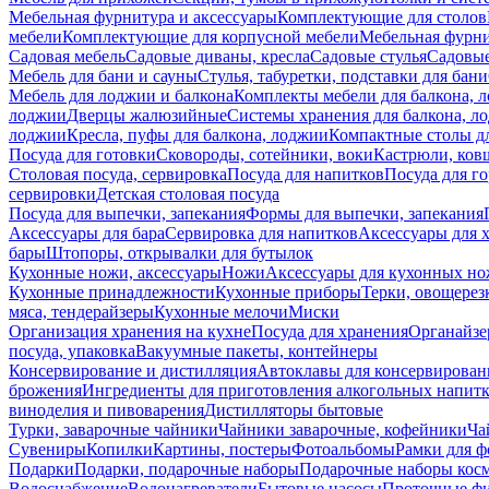
Мебельная фурнитура и аксессуары
Комплектующие для столов
мебели
Комплектующие для корпусной мебели
Мебельная фурн
Садовая мебель
Садовые диваны, кресла
Садовые стулья
Садовые
Мебель для бани и сауны
Стулья, табуретки, подставки для бани
Мебель для лоджии и балкона
Комплекты мебели для балкона, 
лоджии
Дверцы жалюзийные
Системы хранения для балкона, л
лоджии
Кресла, пуфы для балкона, лоджии
Компактные столы дл
Посуда для готовки
Сковороды, сотейники, воки
Кастрюли, ков
Столовая посуда, сервировка
Посуда для напитков
Посуда для г
сервировки
Детская столовая посуда
Посуда для выпечки, запекания
Формы для выпечки, запекания
Аксессуары для бара
Сервировка для напитков
Аксессуары для 
бары
Штопоры, открывалки для бутылок
Кухонные ножи, аксессуары
Ножи
Аксессуары для кухонных н
Кухонные принадлежности
Кухонные приборы
Терки, овощерез
мяса, тендерайзеры
Кухонные мелочи
Миски
Организация хранения на кухне
Посуда для хранения
Органайзе
посуда, упаковка
Вакуумные пакеты, контейнеры
Консервирование и дистилляция
Автоклавы для консервирован
брожения
Ингредиенты для приготовления алкогольных напит
виноделия и пивоварения
Дистилляторы бытовые
Турки, заварочные чайники
Чайники заварочные, кофейники
Ча
Сувениры
Копилки
Картины, постеры
Фотоальбомы
Рамки для ф
Подарки
Подарки, подарочные наборы
Подарочные наборы косм
Водоснабжение
Водонагреватели
Бытовые насосы
Проточные фи