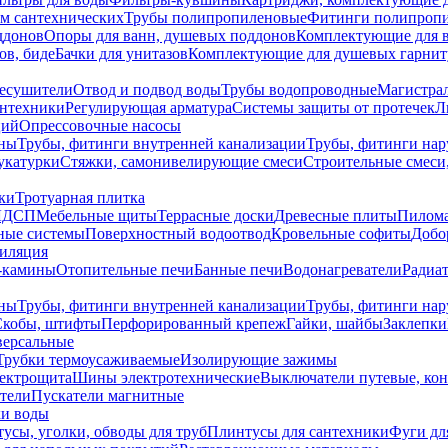
ем сантехнических
Трубы полипропиленовые
Фитинги полипроп
ддонов
Опоры для ванн, душевых поддонов
Комплектующие для 
ов, биде
Бачки для унитазов
Комплектующие для душевых гарнит
есушители
Отвод и подвод воды
Трубы водопроводные
Магистрал
антехники
Регулирующая арматура
Системы защиты от протечек
Л
ций
Опрессовочные насосы
ны
Трубы, фитинги внутренней канализации
Трубы, фитинги на
катурки
Стяжки, самонивелирующие смеси
Строительные смеси,
ки
Тротуарная плитка
ЛДСП
Мебельные щиты
Террасные доски
Древесные плиты
Пилом
ные системы
Поверхностный водоотвод
Кровельные софиты
Добо
тиляция
-камины
Отопительные печи
Банные печи
Водонагреватели
Радиат
ны
Трубы, фитинги внутренней канализации
Трубы, фитинги на
Скобы, штифты
Перфорированный крепеж
Гайки, шайбы
Заклепки
ерсальные
Трубки термоусаживаемые
Изолирующие зажимы
лектрощита
Шины электротехнические
Выключатели путевые, ко
атели
Пускатели магнитные
ки воды
усы, уголки, обводы для труб
Плинтусы для сантехники
Фуги дл