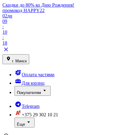
Скидки до 80% ко Дню Рождения!
промокод HAPPY22
02
дн
09
:
10
:
18
г. Минск
Оплата частями
Для юрлиц
Покупателям
Telegram
+375 29
302 10 21
Еще