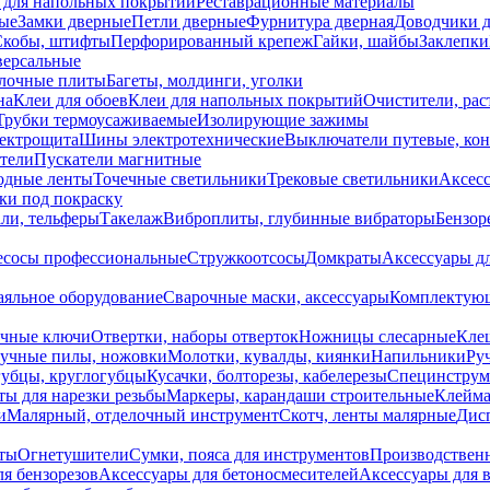
 для напольных покрытий
Реставрационные материалы
ые
Замки дверные
Петли дверные
Фурнитура дверная
Доводчики 
Скобы, штифты
Перфорированный крепеж
Гайки, шайбы
Заклепки
ерсальные
лочные плиты
Багеты, молдинги, уголки
на
Клеи для обоев
Клеи для напольных покрытий
Очистители, рас
Трубки термоусаживаемые
Изолирующие зажимы
лектрощита
Шины электротехнические
Выключатели путевые, ко
атели
Пускатели магнитные
одные ленты
Точечные светильники
Трековые светильники
Аксесс
и под покраску
ли, тельферы
Такелаж
Виброплиты, глубинные вибраторы
Бензор
сосы профессиональные
Стружкоотсосы
Домкраты
Аксессуары д
аяльное оборудование
Сварочные маски, аксессуары
Комплектующ
ечные ключи
Отвертки, наборы отверток
Ножницы слесарные
Кле
учные пилы, ножовки
Молотки, кувалды, киянки
Напильники
Ру
убцы, круглогубцы
Кусачки, болторезы, кабелерезы
Специнструм
ы для нарезки резьбы
Маркеры, карандаши строительные
Клейма
и
Малярный, отделочный инструмент
Скотч, ленты малярные
Дисп
иты
Огнетушители
Сумки, пояса для инструментов
Производствен
я бензорезов
Аксессуары для бетоносмесителей
Аксессуары для 