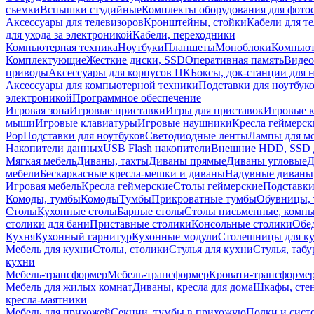
съемки
Вспышки студийные
Комплекты оборудования для фото
Аксессуары для телевизоров
Кронштейны, стойки
Кабели для т
для ухода за электроникой
Кабели, переходники
Компьютерная техника
Ноутбуки
Планшеты
Моноблоки
Компью
Комплектующие
Жесткие диски, SSD
Оперативная память
Видео
приводы
Аксессуары для корпусов ПК
Боксы, док-станции для 
Аксессуары для компьютерной техники
Подставки для ноутбук
электроникой
Программное обеспечение
Игровая зона
Игровые приставки
Игры для приставок
Игровые 
мыши
Игровые клавиатуры
Игровые наушники
Кресла геймерск
Pop
Подставки для ноутбуков
Светодиодные ленты
Лампы для м
Накопители данных
USB Flash накопители
Внешние HDD, SSD 
Мягкая мебель
Диваны, тахты
Диваны прямые
Диваны угловые
Д
мебели
Бескаркасные кресла-мешки и диваны
Надувные диваны
Игровая мебель
Кресла геймерские
Столы геймерские
Подставки
Комоды, тумбы
Комоды
Тумбы
Прикроватные тумбы
Обувницы, 
Столы
Кухонные столы
Барные столы
Столы письменные, комп
столики для бани
Приставные столики
Консольные столики
Обе
Кухня
Кухонный гарнитур
Кухонные модули
Столешницы для к
Мебель для кухни
Столы, столики
Стулья для кухни
Стулья, таб
кухни
Мебель-трансформер
Мебель-трансформер
Кровати-трансформе
Мебель для жилых комнат
Диваны, кресла для дома
Шкафы, стен
кресла-маятники
Мебель для прихожей
Секции, тумбы в прихожую
Полки и сист