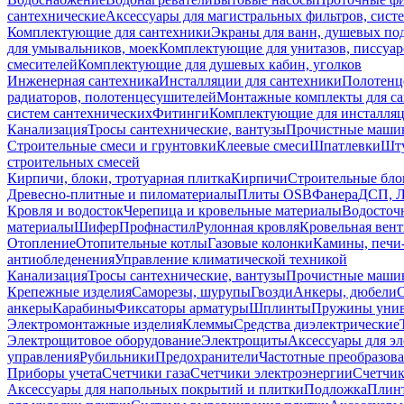
сантехнические
Аксессуары для магистральных фильтров, сист
Комплектующие для сантехники
Экраны для ванн, душевых по
для умывальников, моек
Комплектующие для унитазов, писсуар
смесителей
Комплектующие для душевых кабин, уголков
Инженерная сантехника
Инсталляции для сантехники
Полотенц
радиаторов, полотенцесушителей
Монтажные комплекты для с
систем сантехнических
Фитинги
Комплектующие для инсталля
Канализация
Тросы сантехнические, вантузы
Прочистные маши
Строительные смеси и грунтовки
Клеевые смеси
Шпатлевки
Шту
строительных смесей
Кирпичи, блоки, тротуарная плитка
Кирпичи
Строительные бло
Древесно-плитные и пиломатериалы
Плиты OSB
Фанера
ДСП, 
Кровля и водосток
Черепица и кровельные материалы
Водосточ
материалы
Шифер
Профнастил
Рулонная кровля
Кровельная вен
Отопление
Отопительные котлы
Газовые колонки
Камины, печи
антиобледенения
Управление климатической техникой
Канализация
Тросы сантехнические, вантузы
Прочистные маши
Крепежные изделия
Саморезы, шурупы
Гвозди
Анкеры, дюбели
анкеры
Карабины
Фиксаторы арматуры
Шплинты
Пружины унив
Электромонтажные изделия
Клеммы
Средства диэлектрические
Электрощитовое оборудование
Электрощиты
Аксессуары для э
управления
Рубильники
Предохранители
Частотные преобразов
Приборы учета
Счетчики газа
Счетчики электроэнергии
Счетчи
Аксессуары для напольных покрытий и плитки
Подложка
Плинт