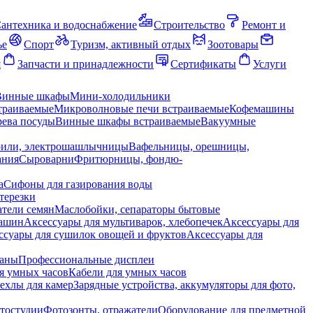
антехника и водоснабжение
Строительство
Ремонт и
ье
Спорт
Туризм, активный отдых
Зоотовары
я
Запчасти и принадлежности
Сертификаты
Услуги
Винные шкафы
Мини-холодильники
траиваемые
Микроволновые печи встраиваемые
Кофемашины
ева посуды
Винные шкафы встраиваемые
Вакуумные
рили, электрошашлычницы
Вафельницы, орешницы,
ания
Сыроварни
Фритюрницы, фондю-
а
Сифоны для газирования воды
терезки
тели семян
Маслобойки, сепараторы бытовые
машин
Аксессуары для мультиварок, хлебопечек
Аксессуары для
ссуары для сушилок овощей и фруктов
Аксессуары для
раны
Профессиональные дисплеи
я умных часов
Кабели для умных часов
ехлы для камер
Зарядные устройства, аккумуляторы для фото,
тостудии
Фотозонты, отражатели
Оборудование для предметной