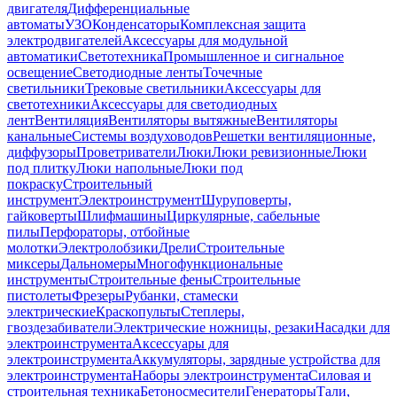
двигателя
Дифференциальные
автоматы
УЗО
Конденсаторы
Комплексная защита
электродвигателей
Аксессуары для модульной
автоматики
Светотехника
Промышленное и сигнальное
освещение
Светодиодные ленты
Точечные
светильники
Трековые светильники
Аксессуары для
светотехники
Аксессуары для светодиодных
лент
Вентиляция
Вентиляторы вытяжные
Вентиляторы
канальные
Системы воздуховодов
Решетки вентиляционные,
диффузоры
Проветриватели
Люки
Люки ревизионные
Люки
под плитку
Люки напольные
Люки под
покраску
Строительный
инструмент
Электроинструмент
Шуруповерты,
гайковерты
Шлифмашины
Циркулярные, сабельные
пилы
Перфораторы, отбойные
молотки
Электролобзики
Дрели
Строительные
миксеры
Дальномеры
Многофункциональные
инструменты
Строительные фены
Строительные
пистолеты
Фрезеры
Рубанки, стамески
электрические
Краскопульты
Степлеры,
гвоздезабиватели
Электрические ножницы, резаки
Насадки для
электроинструмента
Аксессуары для
электроинструмента
Аккумуляторы, зарядные устройства для
электроинструмента
Наборы электроинструмента
Силовая и
строительная техника
Бетоносмесители
Генераторы
Тали,