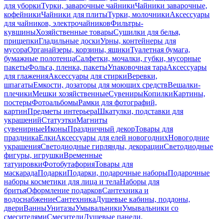
для уборки
Турки, заварочные чайники
Чайники заварочные,
кофейники
Чайники для плиты
Турки, молочники
Аксессуары
для чайников, электрочайников
Фильтры-
кувшины
Хозяйственные товары
Сушилки для белья,
прищепки
Гладильные доски
Урны, контейнеры для
мусора
Органайзеры, корзины, ящики
Туалетная бумага,
бумажные полотенца
Салфетки, мочалки, губки, мусорные
пакеты
Фольга, пленка, пакеты
Упаковочная тара
Аксессуары
для глажения
Аксессуары для стирки
Веревки,
шпагаты
Емкости, дозаторы для моющих средств
Вешалки-
плечики
Мешки хозяйственные
Сувениры
Копилки
Картины,
постеры
Фотоальбомы
Рамки для фотографий,
картин
Предметы интерьера
Шкатулки, подставки для
украшений
Статуэтки
Магниты
сувенирные
Иконы
Праздничный декор
Товары для
праздника
Елки
Аксессуары для елей новогодних
Новогодние
украшения
Светодиодные гирлянды, декорации
Светодиодные
фигуры, игрушки
Временные
татуировки
Фотобутафория
Товары для
маскарада
Подарки
Подарки, подарочные наборы
Подарочные
наборы косметики для лица и тела
Наборы для
бритья
Оформление подарков
Сантехника и
водоснабжение
Сантехника
Душевые кабины, поддоны,
двери
Ванны
Унитазы
Умывальники
Умывальники со
смесителями
Смесители
Душевые панели,