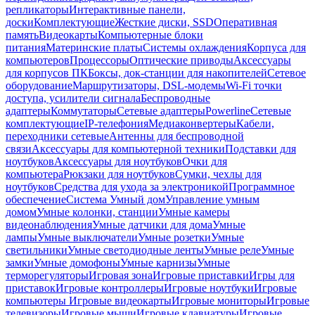
репликаторы
Интерактивные панели,
доски
Комплектующие
Жесткие диски, SSD
Оперативная
память
Видеокарты
Компьютерные блоки
питания
Материнские платы
Системы охлаждения
Корпуса для
компьютеров
Процессоры
Оптические приводы
Аксессуары
для корпусов ПК
Боксы, док-станции для накопителей
Сетевое
оборудование
Маршрутизаторы, DSL-модемы
Wi-Fi точки
доступа, усилители сигнала
Беспроводные
адаптеры
Коммутаторы
Сетевые адаптеры
Powerline
Сетевые
комплектующие
IP-телефония
Медиаконвертеры
Кабели,
переходники сетевые
Антенны для беспроводной
связи
Аксессуары для компьютерной техники
Подставки для
ноутбуков
Аксессуары для ноутбуков
Очки для
компьютера
Рюкзаки для ноутбуков
Сумки, чехлы для
ноутбуков
Средства для ухода за электроникой
Программное
обеспечение
Система Умный дом
Управление умным
домом
Умные колонки, станции
Умные камеры
видеонаблюдения
Умные датчики для дома
Умные
лампы
Умные выключатели
Умные розетки
Умные
светильники
Умные светодиодные ленты
Умные реле
Умные
замки
Умные домофоны
Умные карнизы
Умные
терморегуляторы
Игровая зона
Игровые приставки
Игры для
приставок
Игровые контроллеры
Игровые ноутбуки
Игровые
компьютеры
Игровые видеокарты
Игровые мониторы
Игровые
телевизоры
Игровые мыши
Игровые клавиатуры
Игровые