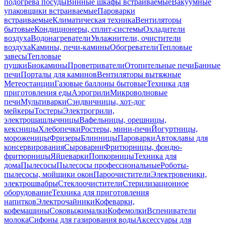
подогрева посуды
Винные шкафы встраиваемые
Вакуумные
упаковщики встраиваемые
Пароварки
встраиваемые
Климатическая техника
Вентиляторы
бытовые
Кондиционеры, сплит-системы
Охладители
воздуха
Водонагреватели
Увлажнители, очистители
воздуха
Камины, печи-камины
Обогреватели
Тепловые
завесы
Тепловые
пушки
Биокамины
Проветриватели
Отопительные печи
Банные
печи
Порталы для каминов
Вентиляторы вытяжные
Метеостанции
Газовые баллоны бытовые
Техника для
приготовления еды
Аэрогрили
Микроволновые
печи
Мультиварки
Сэндвичницы, хот-дог
мейкеры
Тостеры
Электрогрили,
электрошашлычницы
Вафельницы, орешницы,
кексницы
Хлебопечки
Ростеры, мини-печи
Йогуртницы,
мороженицы
Фризеры
Блинницы
Пароварки
Автоклавы для
консервирования
Сыроварни
Фритюрницы, фондю-
фритюрницы
Яйцеварки
Попкорницы
Техника для
дома
Пылесосы
Пылесосы профессиональные
Роботы-
пылесосы, мойщики окон
Пароочистители
Электровеники,
электрошвабры
Стеклоочистители
Стерилизационное
оборудование
Техника для приготовления
напитков
Электрочайники
Кофеварки,
кофемашины
Соковыжималки
Кофемолки
Вспениватели
молока
Сифоны для газирования воды
Аксессуары для