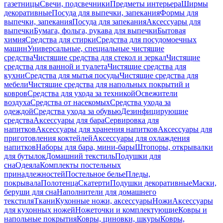
газетницы
Свечи, подсвечники
Предметы интерьера
Ширмы
декоративные
Посуда для выпечки, запекания
Формы для
выпечки, запекания
Посуда для запекания
Аксессуары для
выпечки
Бумага, фольга, рукава для выпечки
Бытовая
химия
Средства для стирки
Средства для посудомоечных
машин
Универсальные, специальные чистящие
средства
Чистящие средства для стекол и зеркал
Чистящие
средства для ванной и туалета
Чистящие средства для
кухни
Средства для мытья посуды
Чистящие средства для
мебели
Чистящие средства для напольных покрытий и
ковров
Средства для ухода за техникой
Освежители
воздуха
Средства от насекомых
Средства ухода за
одеждой
Средства ухода за обувью
Дезинфицирующие
средства
Аксессуары для бара
Сервировка для
напитков
Аксессуары для хранения напитков
Аксессуары для
приготовления коктейлей
Аксессуары для охлаждения
напитков
Наборы для бара, мини-бары
Штопоры, открывалки
для бутылок
Домашний текстиль
Подушки для
сна
Одеяла
Комплекты постельных
принадлежностей
Постельное белье
Пледы,
покрывала
Полотенца
Скатерти
Подушки декоративные
Маски,
беруши для сна
Наполнители для домашнего
текстиля
Ткани
Кухонные ножи, аксессуары
Ножи
Аксессуары
для кухонных ножей
Ножеточки и комплектующие
Ковры и
напольные покрытия
Ковры, циновки, шкуры
Ковры,