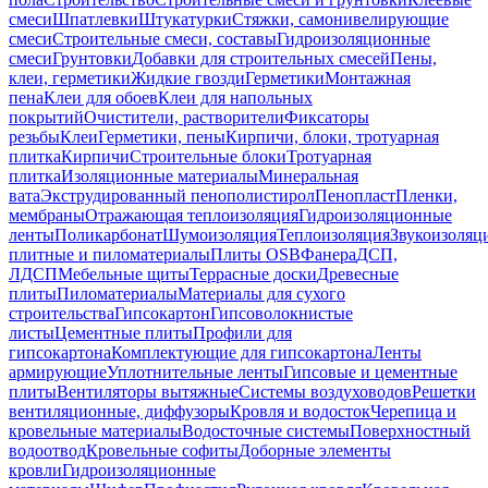
смеси
Шпатлевки
Штукатурки
Стяжки, самонивелирующие
смеси
Строительные смеси, составы
Гидроизоляционные
смеси
Грунтовки
Добавки для строительных смесей
Пены,
клеи, герметики
Жидкие гвозди
Герметики
Монтажная
пена
Клеи для обоев
Клеи для напольных
покрытий
Очистители, растворители
Фиксаторы
резьбы
Клеи
Герметики, пены
Кирпичи, блоки, тротуарная
плитка
Кирпичи
Строительные блоки
Тротуарная
плитка
Изоляционные материалы
Минеральная
вата
Экструдированный пенополистирол
Пенопласт
Пленки,
мембраны
Отражающая теплоизоляция
Гидроизоляционные
ленты
Поликарбонат
Шумоизоляция
Теплоизоляция
Звукоизоляц
плитные и пиломатериалы
Плиты OSB
Фанера
ДСП,
ЛДСП
Мебельные щиты
Террасные доски
Древесные
плиты
Пиломатериалы
Материалы для сухого
строительства
Гипсокартон
Гипсоволокнистые
листы
Цементные плиты
Профили для
гипсокартона
Комплектующие для гипсокартона
Ленты
армирующие
Уплотнительные ленты
Гипсовые и цементные
плиты
Вентиляторы вытяжные
Системы воздуховодов
Решетки
вентиляционные, диффузоры
Кровля и водосток
Черепица и
кровельные материалы
Водосточные системы
Поверхностный
водоотвод
Кровельные софиты
Доборные элементы
кровли
Гидроизоляционные