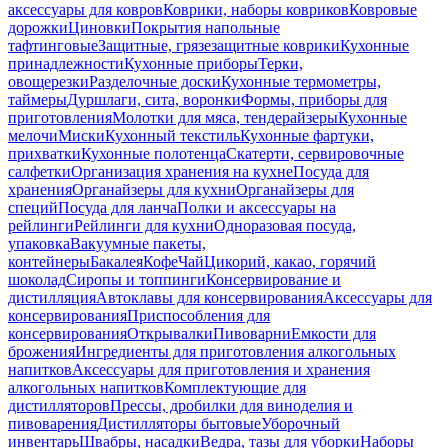
аксессуары для ковров
Коврики, наборы ковриков
Ковровые
дорожки
Циновки
Покрытия напольные
тафтинговые
Защитные, грязезащитные коврики
Кухонные
принадлежности
Кухонные приборы
Терки,
овощерезки
Разделочные доски
Кухонные термометры,
таймеры
Дуршлаги, сита, воронки
Формы, приборы для
приготовления
Молотки для мяса, тендерайзеры
Кухонные
мелочи
Миски
Кухонный текстиль
Кухонные фартуки,
прихватки
Кухонные полотенца
Скатерти, сервировочные
салфетки
Организация хранения на кухне
Посуда для
хранения
Органайзеры для кухни
Органайзеры для
специй
Посуда для ланча
Полки и аксессуары на
рейлинги
Рейлинги для кухни
Одноразовая посуда,
упаковка
Вакуумные пакеты,
контейнеры
Бакалея
Кофе
Чай
Цикорий, какао, горячий
шоколад
Сиропы и топпинги
Консервирование и
дистилляция
Автоклавы для консервирования
Аксессуары для
консервирования
Приспособления для
консервирования
Открывалки
Пивоварни
Емкости для
брожения
Ингредиенты для приготовления алкогольных
напитков
Аксессуары для приготовления и хранения
алкогольных напитков
Комплектующие для
дистилляторов
Прессы, дробилки для виноделия и
пивоварения
Дистилляторы бытовые
Уборочный
инвентарь
Швабры, насадки
Ведра, тазы для уборки
Наборы