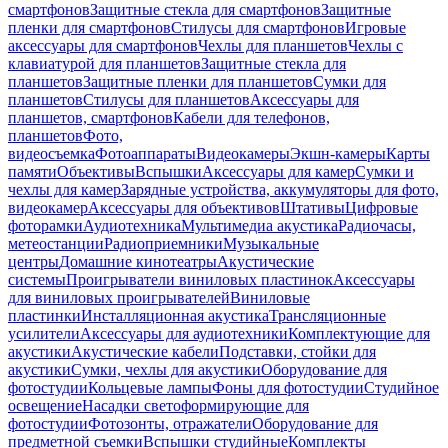
смартфонов
Защитные стекла для смартфонов
Защитные
пленки для смартфонов
Стилусы для смартфонов
Игровые
аксессуары для смартфонов
Чехлы для планшетов
Чехлы с
клавиатурой для планшетов
Защитные стекла для
планшетов
Защитные пленки для планшетов
Сумки для
планшетов
Стилусы для планшетов
Аксессуары для
планшетов, смартфонов
Кабели для телефонов,
планшетов
Фото,
видеосъемка
Фотоаппараты
Видеокамеры
Экшн-камеры
Карты
памяти
Объективы
Вспышки
Аксессуары для камер
Сумки и
чехлы для камер
Зарядные устройства, аккумуляторы для фото,
видеокамер
Аксессуары для объективов
Штативы
Цифровые
фоторамки
Аудиотехника
Мультимедиа акустика
Радиочасы,
метеостанции
Радиоприемники
Музыкальные
центры
Домашние кинотеатры
Акустические
системы
Проигрыватели виниловых пластинок
Аксессуары
для виниловых проигрывателей
Виниловые
пластинки
Инсталляционная акустика
Трансляционные
усилители
Аксессуары для аудиотехники
Комплектующие для
акустики
Акустические кабели
Подставки, стойки для
акустики
Сумки, чехлы для акустики
Оборудование для
фотостудии
Кольцевые лампы
Фоны для фотостудии
Студийное
освещение
Насадки светоформирующие для
фотостудии
Фотозонты, отражатели
Оборудование для
предметной съемки
Вспышки студийные
Комплекты