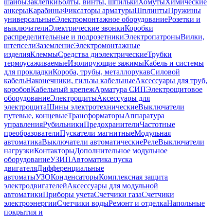
шайбы
Заклепки
Болты, винты, шпильки
Хомуты
Химические
анкеры
Карабины
Фиксаторы арматуры
Шплинты
Пружины
универсальные
Электромонтажное оборудование
Розетки и
выключатели
Электрические звонки
Коробки
распределительные и подрозетники
Электропатроны
Вилки,
штепсели
Заземление
Электромонтажные
изделия
Клеммы
Средства диэлектрические
Трубки
термоусаживаемые
Изолирующие зажимы
Кабель и системы
для прокладки
Короба, трубы, металлорукав
Силовой
кабель
Наконечники, гильзы кабельные
Аксессуары для труб,
коробов
Кабельный крепеж
Арматура СИП
Электрощитовое
оборудование
Электрощиты
Аксессуары для
электрощита
Шины электротехнические
Выключатели
путевые, концевые
Трансформаторы
Аппаратура
управления
Рубильники
Предохранители
Частотные
преобразователи
Пускатели магнитные
Модульная
автоматика
Выключатели автоматические
Реле
Выключатели
нагрузки
Контакторы
Дополнительное модульное
оборудование
УЗИП
Автоматика пуска
двигателя
Дифференциальные
автоматы
УЗО
Конденсаторы
Комплексная защита
электродвигателей
Аксессуары для модульной
автоматики
Приборы учета
Счетчики газа
Счетчики
электроэнергии
Счетчики воды
Ремонт и отделка
Напольные
покрытия и