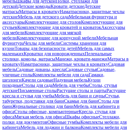
мебель
Шкафы для детской
Полки, стеллажи для
детской
Детские комоды
Кровати детские
Детские
матрасы
Матрасы в кроватку
Наматрасники, защитные чехлы
детские
Мебель для детского сада
Мебельная фурнитура и
аксессуары
Комплектующие для столов
Комплектующие для
стульев
Комплектующие для кроватей и кроваток
Аксессуары
для мебели
Комплектующие для мягкой
мебели
Комплектующие для корпусной мебели
Мебельная
фурнитура
Чехлы для мебели
Системы хранения для
кухни
Товары для безопасности детей
Мебель для самых
маленьких
Кроватки для новорожденных
Пеленальные
столики, комоды, матрасы
Манежи, кровати-манежи
Матрасы в
кроватку
Наматрасники, защитные чехлы в кроватку
Садовая
мебель
Садовые диваны, кресла
Садовые стулья
Садовые,
уличные столы
Комплекты мебели для сада
Гамаки,
шезлонги
Качели садовые
Надувная мебель
Кухни
походные
Столы для сада
Мебель для учебы
Столы, стулья
детские
Письменные столы
Растущие столы и парты
Растущие
кресла и стулья для учебы
Мебель для бани и сауны
Стулья,
табуретки, подставки для бани
Скамьи для бани
Столы для
бани
Журнальные столики для бани
Мебель для кабинета и
офиса
Столы офисные, компьютерные
Кресла, стулья для
офиса
Мягкая мебель для офиса
Шкафы офисные
Стеллажи,
полки для документов
Офисные тумбы
Комплекты мебели для
кабинета
Мебель для лоджии и балкона
Комплекты мебели для