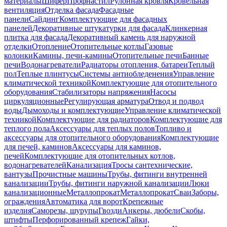
материалы
Шифер
Профнастил
Рулонная кровля
Кровельная
вентиляция
Отделка фасада
Фасадные
панели
Сайдинг
Комплектующие для фасадных
панелей
Декоративные штукатурки для фасада
Клинкерная
плитка для фасада
Декоративный камень для наружной
отделки
Отопление
Отопительные котлы
Газовые
колонки
Камины, печи-камины
Отопительные печи
Банные
печи
Водонагреватели
Радиаторы отопления, батареи
Теплый
пол
Теплые плинтусы
Системы антиобледенения
Управление
климатической техникой
Комплектующие для отопительного
оборудования
Стабилизаторы напряжения
Насосы
циркуляционные
Регулирующая арматура
Отвод и подвод
воды
Дымоходы и комплектующие
Управление климатической
техникой
Комплектующие для радиаторов
Комплектующие для
теплого пола
Аксессуары для теплых полов
Топливо и
аксессуары для отопительного оборудования
Комплектующие
для печей, каминов
Аксессуары для каминов,
печей
Комплектующие для отопительных котлов,
водонагревателей
Канализация
Тросы сантехнические,
вантузы
Прочистные машины
Трубы, фитинги внутренней
канализации
Трубы, фитинги наружной канализации
Люки
канализационные
Металлопрокат
Металлопрокат
Сваи
Заборы,
ограждения
Автоматика для ворот
Крепежные
изделия
Саморезы, шурупы
Гвозди
Анкеры, дюбели
Скобы,
штифты
Перфорированный крепеж
Гайки,