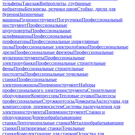
тельферы
Такелаж
Виброплиты, глубинные
вибраторы
Бензорезы, резчики швов
Стойки, дрели для
бурения
Затирочные
машины
Гидроинструмент
Погрузчики
Профессиональный
инструмент
Профессиональные
шуруповерты
Профессиональные
шлифмашины
Профессиональные
перфораторы
Профессиональные циркулярные
пилы
Профессиональные электролобзики
Профессиональные
дрели
Профессиональные фрезеры
Профессиональные
мультиинструменты
Профессиональные
электрорубанки
Профессиональные строительные
фены
Профессиональные строительные
пистолеты
Профессиональные точильные
станки
Профессиональные
электроножницы
Пневмоинструмент
Наборы
профессионального электроинструмента
Строительное
оборудование
Компрессоры
Тепловые пушки
Пылесосы
профессиональные
Стружкоотсосы
Домкраты
Аксессуары для
компрессоров, пневмосистем
Системы пылеудаления для
электроинструмента
Пневмоинструмент
Станки и
оборудование
Деревообрабатывающие
станки
Ленточнопильные станки
Металлообрабатывающие
станки
Плиткорезные станки
Точильные
станки
Комплектующие для станков
Оснастка для