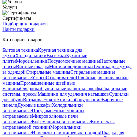
Услуги
Сертификаты
Подборщик подарков
Найти подарки
Категории товаров
Бытовая техника
Крупная техника для
кухни
Холодильники
Вытяжки
Кухонные
плиты
Морозильники
Посудомоечные машины
Настольные
плиты
Винные шкафы
Мини-холодильники
Техника для ухода
за одеждой
Стиральные машины
Стиральные машины
встраиваемые
Утюги
Отпариватели
Швейные, вышивальные
машины
Промышленные швейные
машины
Оверлоки
Сушильные машины, шкафы
Гладильные
системы, прессы
Машинки для удаления катышков
Сушилки
для обуви
Встраиваемая техника, оборудование
Варочные
панели
Духовые шкафы
Холодильники
встраиваемые
Посудомоечные машины
встраиваемые
Микроволновые печи
встраиваемые
Кофемашины встраиваемые
Комплекты
встраиваемой техники
Морозильники
встраиваемые
Измельчители пищевых отходов
Шкафы для