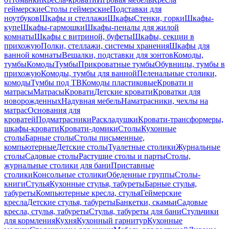
геймерские
Столы геймерские
Подставки для
ноутбуков
Шкафы и стеллажи
Шкафы
Стенки, горки
Шкафы-
купе
Шкафы-гармошки
Шкафы-пеналы для жилой
комнаты
Шкафы с витриной, буфеты
Шкафы, секции в
прихожую
Полки, стеллажи, системы хранения
Шкафы для
ванной комнаты
Вешалки, подставки для зонтов
Комоды,
тумбы
Комоды
Тумбы
Прикроватные тумбы
Обувницы, тумбы в
прихожую
Комоды, тумбы для ванной
Пеленальные столики,
комоды
Тумбы под ТВ
Комоды пластиковые
Кровати и
матрасы
Матрасы
Кровати
Детские кровати
Кроватки для
новорожденных
Надувная мебель
Наматрасники, чехлы на
матрас
Основания для
кроватей
Подматрасники
Раскладушки
Кровати-трансформеры,
шкафы-кровати
Кровати-домики
Столы
Кухонные
столы
Барные столы
Столы письменные,
компьютерные
Детские столы
Туалетные столики
Журнальные
столы
Садовые столы
Растущие столы и парты
Столы,
журнальные столики для бани
Приставные
столики
Консольные столики
Обеденные группы
Столы-
книги
Стулья
Кухонные стулья, табуреты
Барные стулья,
табуреты
Компьютерные кресла, стулья
Геймерские
кресла
Детские стулья, табуреты
Банкетки, скамьи
Садовые
кресла, стулья, табуреты
Стулья, табуреты для бани
Стульчики
для кормления
Кухня
Кухонный гарнитур
Кухонные