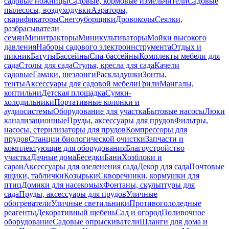
садовые ножницы
Садовые, кормовые измельчители
Садовые
пылесосы, воздуходувки
Аэраторы,
скарификаторы
Снегоуборщики
Дровоколы
Сеялки,
разбрасыватели
семян
Минитракторы
Миникультиваторы
Мойки высокого
давления
Наборы садового электроинструмента
Отдых и
пикник
Батуты
Бассейны
Спа-бассейны
Комплекты мебели для
сада
Столы для сада
Стулья, кресла для сада
Качели
садовые
Гамаки, шезлонги
Раскладушки
Зонты,
тенты
Аксессуары для садовой мебели
Грили
Мангалы,
коптильни
Детская площадка
Сумки-
холодильники
Портативные колонки и
аудиосистемы
Оборудование для участка
Бытовые насосы
Люки
канализационные
Пруды, аксессуары для прудов
Фильтры,
насосы, стерилизаторы для прудов
Компрессоры для
прудов
Станции биологической очистки
Запчасти и
комплектующие для оборудования
Благоустройство
участка
Дачные дома
Беседки
Бани
Хозблоки и
сараи
Аксессуары для озеленения сада
Декор для сада
Почтовые
ящики, таблички
Козырьки
Скворечники, кормушки для
птиц
Домики для насекомых
Фонтаны, скульптуры для
сада
Пруды, аксессуары для прудов
Уличные
обогреватели
Уличные светильники
Противогололедные
реагенты
Декоративный щебень
Сад и огород
Поливочное
оборудование
Садовые опрыскиватели
Шланги для дома и