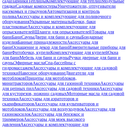
сада
Парники
Теплицы
Комплектующие для теплиц
Модульные
грядки
Садовые компостеры
Уничтожители, отпугиватели
насекомых и грызунов
Автоматизация и контроль
полива
Аксессуары и комплектующие для поливочного
оборудования
Укрывные материалы
Бочки, баки
пластиковые
Аксессуары и комплектующие для
опрыскивателей
Шланги для опрыскивателей
Товары для
бани
Бани
Сауны
Двери для бани и сауны
Бондарные
изделия
Банные принадлежности
Аксессуары для
бани
Оснащение и декор для бани
Измерительные приборы для
бани
Фитобочки, купели
Комплектующие для купелей
Окна
для бани
Мебель для бани и сауны
Ручки дверные для бани и
сауны
Эфирные масла
Спа-бассейны с
гидромассажем
Аксессуары и комплектующие для садовой
техники
Навесное оборудование
Двигатели для
мотоблоков
Прицепы для мотоблоков,
минитракторов
Аксессуары для газонной техники
Аксессуары
для цепных пил
Аксессуары для садовой техники
Аксессуары
для кусторезов, ножниц садовых
Моторные масла для садовой
техники
Аксессуары для аэратоторов и
скарификаторов
Аксессуары для культиваторов и
мотоблоков
Аксессуары для воздуходувок
Аксессуары для
газонокосилок
Аксессуары для бензокос и
триммеров
Аксессуары для моек высокого
давления
Аксессуары и комплектующие для