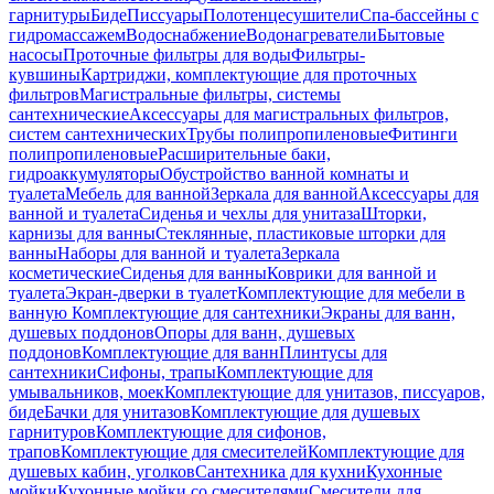
гарнитуры
Биде
Писсуары
Полотенцесушители
Спа-бассейны с
гидромассажем
Водоснабжение
Водонагреватели
Бытовые
насосы
Проточные фильтры для воды
Фильтры-
кувшины
Картриджи, комплектующие для проточных
фильтров
Магистральные фильтры, системы
сантехнические
Аксессуары для магистральных фильтров,
систем сантехнических
Трубы полипропиленовые
Фитинги
полипропиленовые
Расширительные баки,
гидроаккумуляторы
Обустройство ванной комнаты и
туалета
Мебель для ванной
Зеркала для ванной
Аксессуары для
ванной и туалета
Сиденья и чехлы для унитаза
Шторки,
карнизы для ванны
Стеклянные, пластиковые шторки для
ванны
Наборы для ванной и туалета
Зеркала
косметические
Сиденья для ванны
Коврики для ванной и
туалета
Экран-дверки в туалет
Комплектующие для мебели в
ванную
Комплектующие для сантехники
Экраны для ванн,
душевых поддонов
Опоры для ванн, душевых
поддонов
Комплектующие для ванн
Плинтусы для
сантехники
Сифоны, трапы
Комплектующие для
умывальников, моек
Комплектующие для унитазов, писсуаров,
биде
Бачки для унитазов
Комплектующие для душевых
гарнитуров
Комплектующие для сифонов,
трапов
Комплектующие для смесителей
Комплектующие для
душевых кабин, уголков
Сантехника для кухни
Кухонные
мойки
Кухонные мойки со смесителями
Смесители для