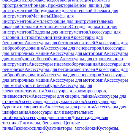
пространства
Фонари, прожекторы
Кейсы, ящики для
инструментов
Оборудование для мастерской
Тележки для
инструментов
Магниты
Шкафы для
инструментов
Комплектующие для инструментальных
шкафов
Стеллажи металлические
Стенды, держатели для
инструментов
Поддоны для инструментов
Аксессуары для
силовой и строительной техники
Аксессуары для
бензорезов
Аксессуары для бетоносмесителей
Аксессуары для
виброоборудования
Аксессуары для генераторов
Аксессуары
для затирочных машин
Аксессуары для мотопомп
Аксессуары
для мотобуров и бензобуров
Аксессуары для строительного
инструмента
Аксессуары пневмооборудования
Аксессуары для
бензорезов
Аксессуары для бетоносмесителей
Аксессуары для
виброоборудования
Аксессуары для генераторов
Аксессуары
для затирочных машин
Аксессуары для мотопомп
Аксессуары
для мотобуров и бензобуров
Аксессуары для
электроинструмента
Аксессуары для компрессоров,
пневмосистем
Аксессуары для сварки, пайки
Аксессуары для
станков
Аксессуары для стружкоотсосов
Аксессуары для
бурения и сверления
Аксессуары для резания
Аксессуары для
шлифования
Аксессуары для измерительных
приборов
Аксессуары для станков
Дом и сад
Садовая
техника
Триммеры, бензокосы
Цепные
пилы
Газонокосилки
Культиваторы, мотоблоки
Кусторезы,