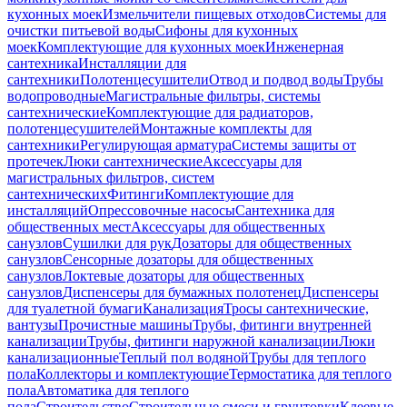
кухонных моек
Измельчители пищевых отходов
Системы для
очистки питьевой воды
Сифоны для кухонных
моек
Комплектующие для кухонных моек
Инженерная
сантехника
Инсталляции для
сантехники
Полотенцесушители
Отвод и подвод воды
Трубы
водопроводные
Магистральные фильтры, системы
сантехнические
Комплектующие для радиаторов,
полотенцесушителей
Монтажные комплекты для
сантехники
Регулирующая арматура
Системы защиты от
протечек
Люки сантехнические
Аксессуары для
магистральных фильтров, систем
сантехнических
Фитинги
Комплектующие для
инсталляций
Опрессовочные насосы
Сантехника для
общественных мест
Аксессуары для общественных
санузлов
Сушилки для рук
Дозаторы для общественных
санузлов
Сенсорные дозаторы для общественных
санузлов
Локтевые дозаторы для общественных
санузлов
Диспенсеры для бумажных полотенец
Диспенсеры
для туалетной бумаги
Канализация
Тросы сантехнические,
вантузы
Прочистные машины
Трубы, фитинги внутренней
канализации
Трубы, фитинги наружной канализации
Люки
канализационные
Теплый пол водяной
Трубы для теплого
пола
Коллекторы и комплектующие
Термостатика для теплого
пола
Автоматика для теплого
пола
Строительство
Строительные смеси и грунтовки
Клеевые