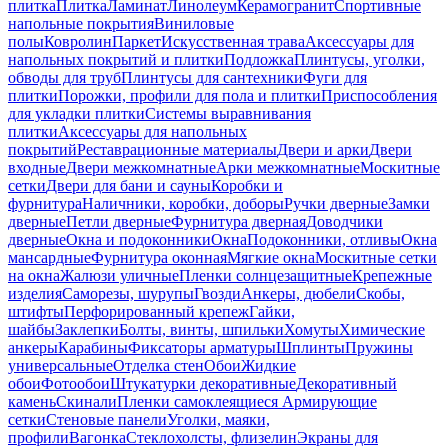
плитка
Плитка
Ламинат
Линолеум
Керамогранит
Спортивные
напольные покрытия
Виниловые
полы
Ковролин
Паркет
Искусственная трава
Аксессуары для
напольных покрытий и плитки
Подложка
Плинтусы, уголки,
обводы для труб
Плинтусы для сантехники
Фуги для
плитки
Порожки, профили для пола и плитки
Приспособления
для укладки плитки
Системы выравнивания
плитки
Аксессуары для напольных
покрытий
Реставрационные материалы
Двери и арки
Двери
входные
Двери межкомнатные
Арки межкомнатные
Москитные
сетки
Двери для бани и сауны
Коробки и
фурнитура
Наличники, коробки, доборы
Ручки дверные
Замки
дверные
Петли дверные
Фурнитура дверная
Доводчики
дверные
Окна и подоконники
Окна
Подоконники, отливы
Окна
мансардные
Фурнитура оконная
Мягкие окна
Москитные сетки
на окна
Жалюзи уличные
Пленки солнцезащитные
Крепежные
изделия
Саморезы, шурупы
Гвозди
Анкеры, дюбели
Скобы,
штифты
Перфорированный крепеж
Гайки,
шайбы
Заклепки
Болты, винты, шпильки
Хомуты
Химические
анкеры
Карабины
Фиксаторы арматуры
Шплинты
Пружины
универсальные
Отделка стен
Обои
Жидкие
обои
Фотообои
Штукатурки декоративные
Декоративный
камень
Скинали
Пленки самоклеящиеся
Армирующие
сетки
Стеновые панели
Уголки, маяки,
профили
Вагонка
Стеклохолсты, флизелин
Экраны для