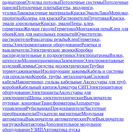
радиаторов
Отделка потолка
Потолочные системы
Потолочные
панели
Потолочные плиты
Багеты, молдинги,
уголки
Лакокрасочные материалы
Краски
Эмали
Лаки
Морилки,
пропитки
Колеры для краски
Растворители
Грунтовки
Краски,
эмали аэрозольные
Краски, эмали
Пены, клеи,
герметики
Жидкие гвозди
Герметики
Монтажная пена
Клеи для
обоев
Клеи для напольных покрытий
Очистители,
растворители
Фиксаторы резьбы
Клеи
Герметики,
пены
Электромонтажное оборудование
Розетки и
выключатели
Электрические звонки
Коробки
распределительные и подрозетники
Электропатроны
Вилки,
штепсели
Молниеприемники
Заземление
Электромонтажные
изделия
Клеммы
Средства диэлектрические
Трубки
термоусаживаемые
Изолирующие зажимы
Кабель и системы
для прокладки
Короба, трубы, металлорукав
Силовой
кабель
Наконечники, гильзы кабельные
Аксессуары для труб,
коробов
Кабельный крепеж
Арматура СИП
Электрощитовое
оборудование
Электрощиты
Аксессуары для
электрощита
Шины электротехнические
Выключатели
путевые, концевые
Трансформаторы
Аппаратура
управления
Рубильники
Предохранители
Частотные
преобразователи
Пускатели магнитные
Модульная
автоматика
Выключатели автоматические
Реле
Выключатели
нагрузки
Контакторы
Дополнительное модульное
оборудование
УЗИП
Автоматика пуска