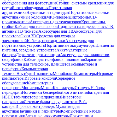
оборудования для фотостудии
Стойки, системы крепления для
студийного оборудования
Портативная
аудиотехника
Наушники и гарнитуры
Портативные колонки,
акустика
Умные колонки
MP3-плееры
Диктофоны
CD-
проигрыватели
Аксессуары для телевизоров
Кронштейны,
стойки
Кабели для телевизоров
Подписки на видеосервисы
ТВ-
антенны
ТВ-тюнеры
Аксессуары для ТВ
Аксессуары для
проектора
Очки 3D
Средства для ухода за
электроникой
Кабели, переходники
Аксессуары для
портативных устройств
Портативные аккумуляторы
Элементы
питания, зарядные устройства
Аккумуляторные
батареи
Держатели, док-станции
Аксессуары для планшетов,
смартфонов
Кабели для телефонов, планшетов
Зарядные
устройства для телефонов, планшетов
Компьютеры и
периферия
Компьютерная
техника
Ноутбуки
Планшеты
Моноблоки
Компьютеры
Игровые
компьютеры
Игровые консоли
Серверное
оборудование
Компьютерная
периферия
Мониторы
Мыши
Клавиатуры
Стилусы
Наборы
периферии
Источники бесперебойного питания
Батареи для
ИБП
Стабилизаторы напряжения
Инверторы
напряжения
Сетевые фильтры, удлинители
Веб-
камеры
Игровые контроллеры
Мультимедиа
акустика
Наушники и гарнитуры
Компьютерные кабели,
переходники
Зарядные, аккумуляторы
Док-станции,