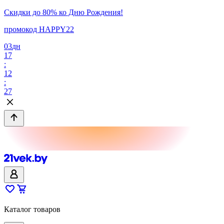
Скидки до 80% ко Дню Рождения!
промокод HAPPY22
03
дн
17
:
12
:
27
Каталог товаров