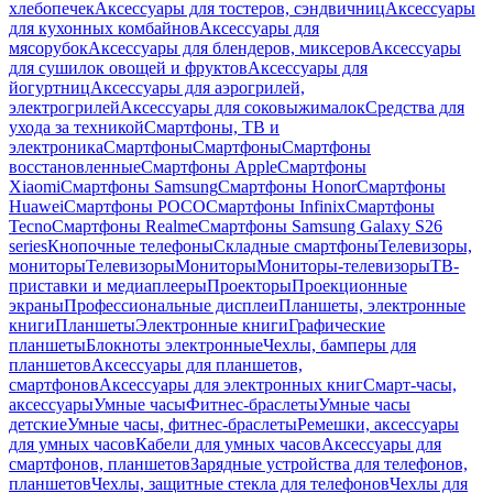
хлебопечек
Аксессуары для тостеров, сэндвичниц
Аксессуары
для кухонных комбайнов
Аксессуары для
мясорубок
Аксессуары для блендеров, миксеров
Аксессуары
для сушилок овощей и фруктов
Аксессуары для
йогуртниц
Аксессуары для аэрогрилей,
электрогрилей
Аксессуары для соковыжималок
Средства для
ухода за техникой
Смартфоны, ТВ и
электроника
Смартфоны
Смартфоны
Смартфоны
восстановленные
Смартфоны Apple
Смартфоны
Xiaomi
Смартфоны Samsung
Смартфоны Honor
Смартфоны
Huawei
Смартфоны POCO
Смартфоны Infinix
Смартфоны
Tecno
Смартфоны Realme
Смартфоны Samsung Galaxy S26
series
Кнопочные телефоны
Складные смартфоны
Телевизоры,
мониторы
Телевизоры
Мониторы
Мониторы-телевизоры
ТВ-
приставки и медиаплееры
Проекторы
Проекционные
экраны
Профессиональные дисплеи
Планшеты, электронные
книги
Планшеты
Электронные книги
Графические
планшеты
Блокноты электронные
Чехлы, бамперы для
планшетов
Аксессуары для планшетов,
смартфонов
Аксессуары для электронных книг
Смарт-часы,
аксессуары
Умные часы
Фитнес-браслеты
Умные часы
детские
Умные часы, фитнес-браслеты
Ремешки, аксессуары
для умных часов
Кабели для умных часов
Аксессуары для
смартфонов, планшетов
Зарядные устройства для телефонов,
планшетов
Чехлы, защитные стекла для телефонов
Чехлы для