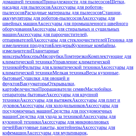
домашней техники
Принадлежности для пылесосов
Щетки,
насадки для пылесосов
Аксессуары для роботов-
пылесосов
Расходные материалы для пылесосов
Станции,
аккумуляторы для роботов-пылесосов
Аксессуары для
швейных машин
Аксессуары для промышленного швейного
оборудования
Аксессуары для стиральных и сушильных
машин
Аксессуары для пароочистителей,
отпаривателей
Аксессуары для стеклоочистителей
Техника для
измельчения продуктов
Блендеры
Кухонные комбайны,
измельчители
Планетарные
миксеры
Миксеры
Мясорубки
Ломтерезки
Комплектующие для
климатической техники
Управление климатической
техникой
Фильтры для климатической техники
Аксессуары для
климатической техники
Мелкая техника
Весы кухонные,
бытовые
Сушилки для овощей и
фруктов
Вакууматоры
Открывалки,
картофелечистки
Проращиватели семян
Маслобойки,
сепараторы бытовые
Аксессуары для крупной
техники
Аксессуары для вытяжек
Аксессуары для плит и
духовок
Аксессуары для холодильников
Аксессуары для
посудомоечных машин
Средства для посудомоечных
машин
Средства для ухода за техникой
Аксессуары для
кухонной техники
Аксессуары для микроволновых
печей
Вакуумные пакеты, контейнеры
Аксессуары для
кофемашин
Аксессуары для мультиварок,