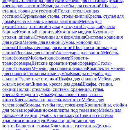
модули
Столешницы для кухни
Мебель для гостиной
Диваны,
кресла для гостиной
Комоды, тумбы для гостиной
Шкафы,
стенки, горки для гостиной
Полки, стеллажи для
гостиной
Журнальные столы, столы-книги
Кресла, стулья для
дома
Кресла-качалки, кресла-маятники
Мебель для
кухни
Столы, столики
Стулья для кухни
Стулья, табуреты
барные
Кухонный гарнитур
Кухонные модули
Кухонные
уголки, диваны
Стульчики для кормления
Системы хранения
для кухни
Мебель для ванной
Тумбы, консоли для
ванной
Шкафы, пеналы для ванной
Шкафчики, полки для
ванной
Зеркала для ванной
Аксессуары для ванной
Мебель-
трансформер
Мебель-трансформер
Кровати-
трансформеры
Детские кроватки-трансформеры
Столы-
трансформеры
Мебель для спальни
Зеркала
Комплекты мебели
для спальни
Прикроватные тумбы
Комоды и тумбы для
спальни
Туалетные столики
Шкафы для спальни
Мебель для
жилых комнат
Диваны, кресла для дома
Шкафы, стенки,
секции
Полки, стеллажи, системы хранения
Стулья,
кресла
Комоды и тумбы
Журнальные столы, столы-
книги
Кресла-качалки, кресла-маятники
Мебель для
телевизора
Комоды, тумбы под телевизор
Кронштейны, стойки
для телевизора
Каминокомплекты под телевизор
Мебель для
прихожей
Секции, тумбы в прихожую
Полки и системы
хранения в прихожую
Вешалки, подставки для
зонтов
Банкетки, скамьи
Ключницы, газетницы
Детская