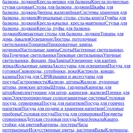
балкона, лоджии
Кресла-мешки для балкона
Кресла подвесные,
стулья садовые
Столы для балкона, лоджии
Шкафы для
балкона, лоджии
Дверцы жалюзийные
Системы хранения для
балкона, лоджии
Журнальные столы, столы-книги
Тумбы для
балкона, лоджии
Кресла-качалки, кресла-маятники
Стулья для
балкона, лоджии
Кресла, пуфы для балкона,
лоджии
Компактные столы для балкона, лоджии
Товары для
дома, бакалея
Освещение
Люстры, потолочные
светильники
Торшеры
Прикроватные лампы,
ночники
Настольные лампы
Споты
Настенные светильники,
бра
Точечные светильники
Трековые светильники
Уличные
светильники, фонари, бра
Лампы
Освещение для картин,
зеркал
Кольцевые лампы
Аксессуары для освещения
Посуда для
готовки
Сковороды, сотейники, воки
Кастрюли, ковши,
казаны
Посуда для СВЧ
Крышки и аксессуары для
посуды
Гастроемкости
Жалюзи, шторы
Жалюзи, рулонные
шторы, римские шторы
Шторы, гардины
Карнизы для
штор
Комплектующие для штор, карнизов, жалюзи
Пленки для
окон
Электроприводные солнцезащитные системы
Столовая
посуда, сервировка
Посуда для напитков
Посуда для горячих
напитков
Посуда для подачи и хранения напитков
Столовые
приборы
Столовая посуда
Посуда для сервировки
Предметы
сервировки
Детская столовая посуда
Декор
Зеркала
Кашпо,
стойки для цветов
Картины, постеры
Часы
интерьерные
Искусственные цветы, растения
Вазы
Ключницы,