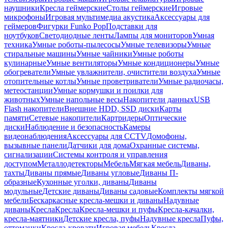
наушники
Кресла геймерские
Столы геймерские
Игровые
микрофоны
Игровая мультимедиа акустика
Аксессуары для
геймеров
Фигурки Funko Pop
Подставки для
ноутбуков
Светодиодные ленты
Лампы для мониторов
Умная
техника
Умные роботы-пылесосы
Умные телевизоры
Умные
стиральные машины
Умные чайники
Умные роботы
кулинарные
Умные вентиляторы
Умные кондиционеры
Умные
обогреватели
Умные увлажнители, очистители воздуха
Умные
отопительные котлы
Умные проветриватели
Умные радиочасы,
метеостанции
Умные кормушки и поилки для
животных
Умные напольные весы
Накопители данных
USB
Flash накопители
Внешние HDD, SSD диски
Карты
памяти
Сетевые накопители
Картридеры
Оптические
диски
Наблюдение и безопасность
Камеры
видеонаблюдения
Аксессуары для CCTV
Домофоны,
вызывные панели
Датчики для дома
Охранные системы,
сигнализации
Системы контроля и управления
доступом
Металлодетекторы
Мебель
Мягкая мебель
Диваны,
тахты
Диваны прямые
Диваны угловые
Диваны П-
образные
Кухонные уголки, диваны
Диваны
модульные
Детские диваны
Диваны садовые
Комплекты мягкой
мебели
Бескаркасные кресла-мешки и диваны
Надувные
диваны
Кресла
Кресла
Кресла-мешки и пуфы
Кресла-качалки,
кресла-маятники
Детские кресла, пуфы
Надувные кресла
Пуфы,
оттоманки
Кресла-кровати
Игровая мебель
Кресла