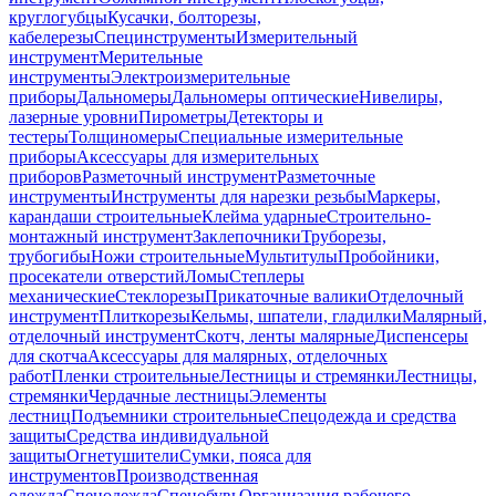
круглогубцы
Кусачки, болторезы,
кабелерезы
Специнструменты
Измерительный
инструмент
Мерительные
инструменты
Электроизмерительные
приборы
Дальномеры
Дальномеры оптические
Нивелиры,
лазерные уровни
Пирометры
Детекторы и
тестеры
Толщиномеры
Специальные измерительные
приборы
Аксессуары для измерительных
приборов
Разметочный инструмент
Разметочные
инструменты
Инструменты для нарезки резьбы
Маркеры,
карандаши строительные
Клейма ударные
Строительно-
монтажный инструмент
Заклепочники
Труборезы,
трубогибы
Ножи строительные
Мультитулы
Пробойники,
просекатели отверстий
Ломы
Степлеры
механические
Стеклорезы
Прикаточные валики
Отделочный
инструмент
Плиткорезы
Кельмы, шпатели, гладилки
Малярный,
отделочный инструмент
Скотч, ленты малярные
Диспенсеры
для скотча
Аксессуары для малярных, отделочных
работ
Пленки строительные
Лестницы и стремянки
Лестницы,
стремянки
Чердачные лестницы
Элементы
лестниц
Подъемники строительные
Спецодежда и средства
защиты
Средства индивидуальной
защиты
Огнетушители
Сумки, пояса для
инструментов
Производственная
одежда
Спецодежда
Спецобувь
Организация рабочего