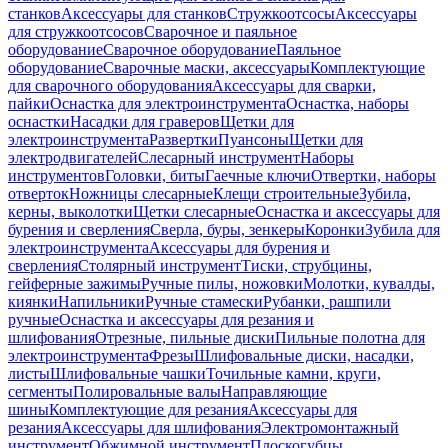
станков
Аксессуары для станков
Стружкоотсосы
Аксессуары
для стружкоотсосов
Сварочное и паяльное
оборудование
Сварочное оборудование
Паяльное
оборудование
Сварочные маски, аксессуары
Комплектующие
для сварочного оборудования
Аксессуары для сварки,
пайки
Оснастка для электроинструмента
Оснастка, наборы
оснастки
Насадки для граверов
Щетки для
электроинструмента
Развертки
Пуансоны
Щетки для
электродвигателей
Слесарный инструмент
Наборы
инструментов
Головки, биты
Гаечные ключи
Отвертки, наборы
отверток
Ножницы слесарные
Клещи строительные
Зубила,
керны, выколотки
Щетки слесарные
Оснастка и аксессуары для
бурения и сверления
Сверла, буры, зенкеры
Коронки
Зубила для
электроинструмента
Аксессуары для бурения и
сверления
Столярный инструмент
Тиски, струбцины,
гейферные зажимы
Ручные пилы, ножовки
Молотки, кувалды,
киянки
Напильники
Ручные стамески
Рубанки, рашпили
ручные
Оснастка и аксессуары для резания и
шлифования
Отрезные, пильные диски
Пильные полотна для
электроинструмента
Фрезы
Шлифовальные диски, насадки,
листы
Шлифовальные чашки
Точильные камни, круги,
сегменты
Полировальные валы
Направляющие
шины
Комплектующие для резания
Аксессуары для
резания
Аксессуары для шлифования
Электромонтажный
инструмент
Обжимной инструмент
Плоскогубцы,