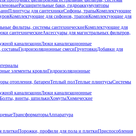
иленовые
Расширительные баки, гидроаккумуляторы
ванн
Плинтусы для сантехники
Сифоны, трапы
Комплектующие
уров
Комплектующие для сифонов, трапов
Комплектующие для
ьные фильтры, системы сантехнические
Комплектующие для
юки сантехнические
Аксессуары для магистральных фильтров,
ружной канализации
Люки канализационные
 составы
Гидроизоляционные смеси
Грунтовки
Добавки для
атериалы
рные элементы кровли
Гидроизоляционные
оры отопления, батареи
Теплый пол
Теплые плинтусы
Системы
ружной канализации
Люки канализационные
Болты, винты, шпильки
Хомуты
Химические
нцевые
Трансформаторы
Аппаратура
я плитки
Порожки, профили для пола и плитки
Приспособления