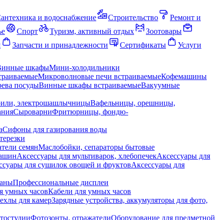
антехника и водоснабжение
Строительство
Ремонт и
ье
Спорт
Туризм, активный отдых
Зоотовары
я
Запчасти и принадлежности
Сертификаты
Услуги
Винные шкафы
Мини-холодильники
траиваемые
Микроволновые печи встраиваемые
Кофемашины
ева посуды
Винные шкафы встраиваемые
Вакуумные
рили, электрошашлычницы
Вафельницы, орешницы,
ания
Сыроварни
Фритюрницы, фондю-
а
Сифоны для газирования воды
терезки
тели семян
Маслобойки, сепараторы бытовые
машин
Аксессуары для мультиварок, хлебопечек
Аксессуары для
ссуары для сушилок овощей и фруктов
Аксессуары для
раны
Профессиональные дисплеи
я умных часов
Кабели для умных часов
ехлы для камер
Зарядные устройства, аккумуляторы для фото,
тостудии
Фотозонты, отражатели
Оборудование для предметной