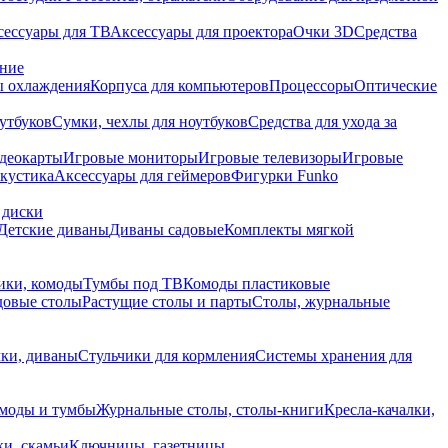
сессуары для ТВ
Аксессуары для проектора
Очки 3D
Средства
ание
 охлаждения
Корпуса для компьютеров
Процессоры
Оптические
утбуков
Сумки, чехлы для ноутбуков
Средства для ухода за
деокарты
Игровые мониторы
Игровые телевизоры
Игровые
акустика
Аксессуары для геймеров
Фигурки Funko
 диски
Детские диваны
Диваны садовые
Комплекты мягкой
ики, комоды
Тумбы под ТВ
Комоды пластиковые
довые столы
Растущие столы и парты
Столы, журнальные
ки, диваны
Стульчики для кормления
Системы хранения для
моды и тумбы
Журнальные столы, столы-книги
Кресла-качалки,
ки, скамьи
Ключницы, газетницы