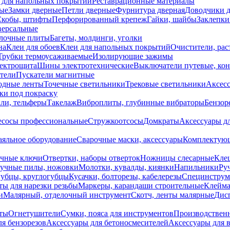
 для напольных покрытий
Реставрационные материалы
ые
Замки дверные
Петли дверные
Фурнитура дверная
Доводчики 
Скобы, штифты
Перфорированный крепеж
Гайки, шайбы
Заклепки
ерсальные
лочные плиты
Багеты, молдинги, уголки
на
Клеи для обоев
Клеи для напольных покрытий
Очистители, рас
Трубки термоусаживаемые
Изолирующие зажимы
лектрощита
Шины электротехнические
Выключатели путевые, ко
атели
Пускатели магнитные
одные ленты
Точечные светильники
Трековые светильники
Аксесс
и под покраску
ли, тельферы
Такелаж
Виброплиты, глубинные вибраторы
Бензор
сосы профессиональные
Стружкоотсосы
Домкраты
Аксессуары д
аяльное оборудование
Сварочные маски, аксессуары
Комплектующ
ечные ключи
Отвертки, наборы отверток
Ножницы слесарные
Кле
учные пилы, ножовки
Молотки, кувалды, киянки
Напильники
Ру
убцы, круглогубцы
Кусачки, болторезы, кабелерезы
Специнструм
ы для нарезки резьбы
Маркеры, карандаши строительные
Клейма
и
Малярный, отделочный инструмент
Скотч, ленты малярные
Дисп
иты
Огнетушители
Сумки, пояса для инструментов
Производствен
я бензорезов
Аксессуары для бетоносмесителей
Аксессуары для 