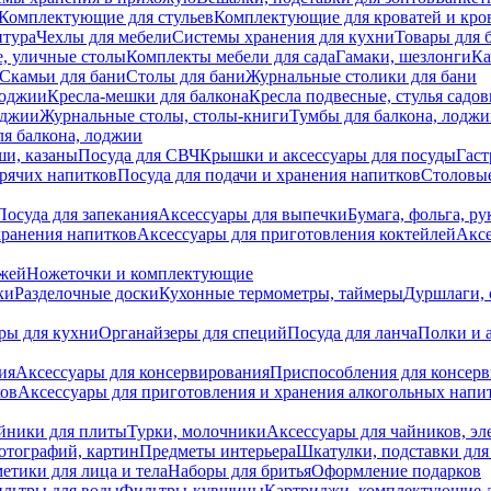
Комплектующие для стульев
Комплектующие для кроватей и кро
итура
Чехлы для мебели
Системы хранения для кухни
Товары для 
, уличные столы
Комплекты мебели для сада
Гамаки, шезлонги
Ка
Скамьи для бани
Столы для бани
Журнальные столики для бани
лоджии
Кресла-мешки для балкона
Кресла подвесные, стулья садо
оджии
Журнальные столы, столы-книги
Тумбы для балкона, лодж
я балкона, лоджии
ши, казаны
Посуда для СВЧ
Крышки и аксессуары для посуды
Гаст
орячих напитков
Посуда для подачи и хранения напитков
Столовы
Посуда для запекания
Аксессуары для выпечки
Бумага, фольга, р
хранения напитков
Аксессуары для приготовления коктейлей
Аксе
ожей
Ножеточки и комплектующие
ки
Разделочные доски
Кухонные термометры, таймеры
Дуршлаги, 
ры для кухни
Органайзеры для специй
Посуда для ланча
Полки и 
ия
Аксессуары для консервирования
Приспособления для консер
ков
Аксессуары для приготовления и хранения алкогольных напи
йники для плиты
Турки, молочники
Аксессуары для чайников, э
отографий, картин
Предметы интерьера
Шкатулки, подставки дл
етики для лица и тела
Наборы для бритья
Оформление подарков
льтры для воды
Фильтры-кувшины
Картриджи, комплектующие д