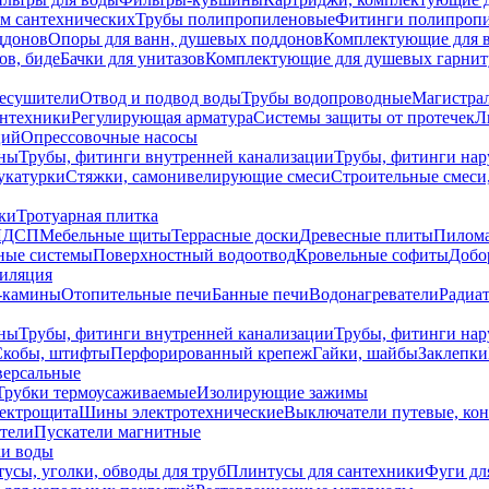
ем сантехнических
Трубы полипропиленовые
Фитинги полипроп
ддонов
Опоры для ванн, душевых поддонов
Комплектующие для 
ов, биде
Бачки для унитазов
Комплектующие для душевых гарнит
есушители
Отвод и подвод воды
Трубы водопроводные
Магистрал
антехники
Регулирующая арматура
Системы защиты от протечек
Л
ций
Опрессовочные насосы
ны
Трубы, фитинги внутренней канализации
Трубы, фитинги на
катурки
Стяжки, самонивелирующие смеси
Строительные смеси,
ки
Тротуарная плитка
ЛДСП
Мебельные щиты
Террасные доски
Древесные плиты
Пилом
ные системы
Поверхностный водоотвод
Кровельные софиты
Добо
тиляция
-камины
Отопительные печи
Банные печи
Водонагреватели
Радиат
ны
Трубы, фитинги внутренней канализации
Трубы, фитинги на
Скобы, штифты
Перфорированный крепеж
Гайки, шайбы
Заклепки
ерсальные
Трубки термоусаживаемые
Изолирующие зажимы
лектрощита
Шины электротехнические
Выключатели путевые, ко
атели
Пускатели магнитные
ки воды
усы, уголки, обводы для труб
Плинтусы для сантехники
Фуги дл