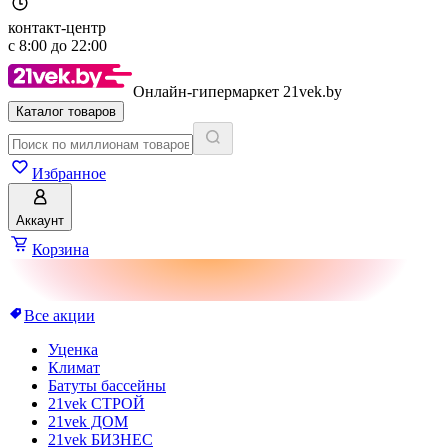
контакт-центр
с
8:00
до
22:00
Онлайн-гипермаркет 21vek.by
Каталог товаров
Избранное
Аккаунт
Корзина
Все акции
Уценка
Климат
Батуты бассейны
21vek СТРОЙ
21vek ДОМ
21vek БИЗНЕС