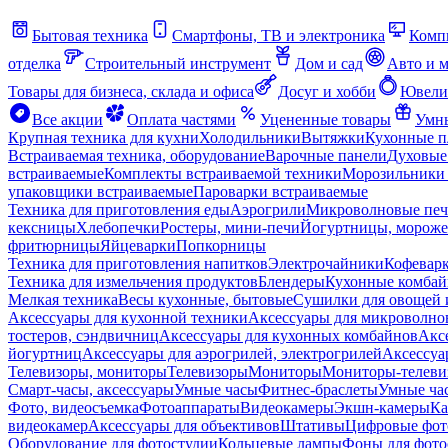
Бытовая техника
Смартфоны, ТВ и электроника
Комп
отделка
Строительный инструмент
Дом и сад
Авто и 
Товары для бизнеса, склада и офиса
Досуг и хобби
Ювели
Все акции
Оплата частями
Уцененные товары
Умны
Крупная техника для кухни
Холодильники
Вытяжки
Кухонные 
Встраиваемая техника, оборудование
Варочные панели
Духовые
встраиваемые
Комплекты встраиваемой техники
Морозильники 
упаковщики встраиваемые
Пароварки встраиваемые
Техника для приготовления еды
Аэрогрили
Микроволновые пе
кексницы
Хлебопечки
Ростеры, мини-печи
Йогуртницы, морож
фритюрницы
Яйцеварки
Попкорницы
Техника для приготовления напитков
Электрочайники
Кофевар
Техника для измельчения продуктов
Блендеры
Кухонные комбай
Мелкая техника
Весы кухонные, бытовые
Сушилки для овощей 
Аксессуары для кухонной техники
Аксессуары для микроволно
тостеров, сэндвичниц
Аксессуары для кухонных комбайнов
Акс
йогуртниц
Аксессуары для аэрогрилей, электрогрилей
Аксессуа
Телевизоры, мониторы
Телевизоры
Мониторы
Мониторы-телеви
Смарт-часы, аксессуары
Умные часы
Фитнес-браслеты
Умные ча
Фото, видеосъемка
Фотоаппараты
Видеокамеры
Экшн-камеры
Ка
видеокамер
Аксессуары для объективов
Штативы
Цифровые фот
Оборудование для фотостудии
Кольцевые лампы
Фоны для фото