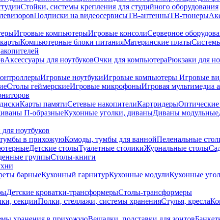
студии
Стойки, системы крепления для студийного оборудования
елевизоров
Подписки на видеосервисы
ТВ-антенны
ТВ-тюнеры
Ак
теры
Игровые компьютеры
Игровые консоли
Серверное оборудов
карты
Компьютерные блоки питания
Материнские платы
Системы
накопителей
ов
Аксессуары для ноутбуков
Очки для компьютера
Рюкзаки для но
контроллеры
Игровые ноутбуки
Игровые компьютеры
Игровые ви
ие
Столы геймерские
Игровые микрофоны
Игровая мультимедиа 
ониторов
диски
Карты памяти
Сетевые накопители
Картридеры
Оптические
иваны П-образные
Кухонные уголки, диваны
Диваны модульные
 для ноутбуков
тумбы в прихожую
Комоды, тумбы для ванной
Пеленальные стол
ьютерные
Детские столы
Туалетные столики
Журнальные столы
Са
денные группы
Столы-книги
ухни
уреты барные
Кухонный гарнитур
Кухонные модули
Кухонные угол
ры
Детские кроватки-трансформеры
Столы-трансформеры
ки, секции
Полки, стеллажи, системы хранения
Стулья, кресла
Ко
емы хранения в прихожую
Вешалки, подставки для зонтов
Банкет