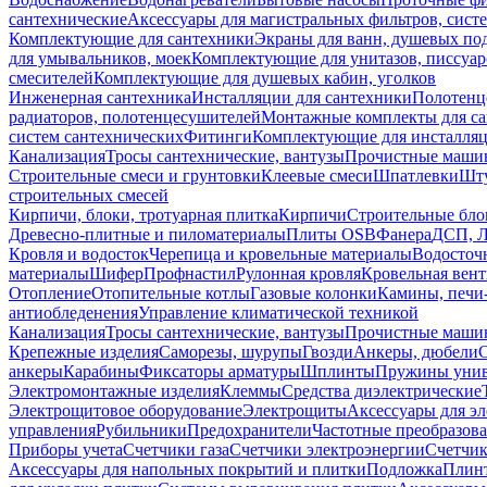
сантехнические
Аксессуары для магистральных фильтров, сист
Комплектующие для сантехники
Экраны для ванн, душевых по
для умывальников, моек
Комплектующие для унитазов, писсуар
смесителей
Комплектующие для душевых кабин, уголков
Инженерная сантехника
Инсталляции для сантехники
Полотенц
радиаторов, полотенцесушителей
Монтажные комплекты для с
систем сантехнических
Фитинги
Комплектующие для инсталля
Канализация
Тросы сантехнические, вантузы
Прочистные маши
Строительные смеси и грунтовки
Клеевые смеси
Шпатлевки
Шту
строительных смесей
Кирпичи, блоки, тротуарная плитка
Кирпичи
Строительные бло
Древесно-плитные и пиломатериалы
Плиты OSB
Фанера
ДСП, 
Кровля и водосток
Черепица и кровельные материалы
Водосточ
материалы
Шифер
Профнастил
Рулонная кровля
Кровельная вен
Отопление
Отопительные котлы
Газовые колонки
Камины, печи
антиобледенения
Управление климатической техникой
Канализация
Тросы сантехнические, вантузы
Прочистные маши
Крепежные изделия
Саморезы, шурупы
Гвозди
Анкеры, дюбели
анкеры
Карабины
Фиксаторы арматуры
Шплинты
Пружины унив
Электромонтажные изделия
Клеммы
Средства диэлектрические
Электрощитовое оборудование
Электрощиты
Аксессуары для э
управления
Рубильники
Предохранители
Частотные преобразов
Приборы учета
Счетчики газа
Счетчики электроэнергии
Счетчи
Аксессуары для напольных покрытий и плитки
Подложка
Плинт