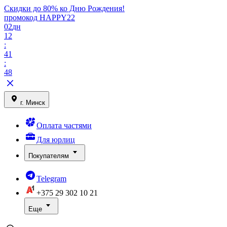
Скидки до 80% ко Дню Рождения!
промокод HAPPY22
02
дн
12
:
41
:
48
г. Минск
Оплата частями
Для юрлиц
Покупателям
Telegram
+375 29
302 10 21
Еще