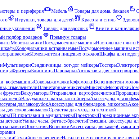
ьютеры и периферия
Мебель
Товары для дома, бакалея
С
мото
Игрушки, товары для детей
Красота и стиль
Здоров
рные украшения
Товары для взрослых
Книги и канцеляри
й подбор подарков
Премиум товары
плиты
Морозильники
Посудомоечные машины
Настольные плиты
 шкафы
Холодильники встраиваемые
Посудомоечные машины вс
встраиваемые
Измельчители пищевых отходов
Шкафы для подогр
чи
Мультиварки
Сэндвичницы, хот-дог мейкеры
Тостеры
Электрог
еницы
Фризеры
Блинницы
Пароварки
Автоклавы для консервиров
ки, кофемашины
Соковыжималки
Кофемолки
Вспениватели молок
ны, измельчители
Планетарные миксеры
Миксеры
Мясорубки
Лом
и фруктов
Вакууматоры
Открывалки, картофелечистки
Проращива
вых печей
Вакуумные пакеты, контейнеры
Аксессуары для кофе
ессуары для мясорубок
Аксессуары для блендеров, миксеров
Аксе
ры для соковыжималок
Средства для ухода за техникой
зоры
ТВ-приставки и медиаплееры
Проекторы
Проекционные эк
сы детские
Умные часы, фитнес-браслеты
Ремешки, аксессуары дл
рты памяти
Объективы
Вспышки
Аксессуары для камер
Сумки и ч
орамки
студии
Студийное освещение
Насадки светоформирующие для фо