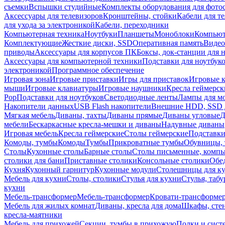
съемки
Вспышки студийные
Комплекты оборудования для фото
Аксессуары для телевизоров
Кронштейны, стойки
Кабели для т
для ухода за электроникой
Кабели, переходники
Компьютерная техника
Ноутбуки
Планшеты
Моноблоки
Компью
Комплектующие
Жесткие диски, SSD
Оперативная память
Видео
приводы
Аксессуары для корпусов ПК
Боксы, док-станции для 
Аксессуары для компьютерной техники
Подставки для ноутбук
электроникой
Программное обеспечение
Игровая зона
Игровые приставки
Игры для приставок
Игровые 
мыши
Игровые клавиатуры
Игровые наушники
Кресла геймерск
Pop
Подставки для ноутбуков
Светодиодные ленты
Лампы для м
Накопители данных
USB Flash накопители
Внешние HDD, SSD 
Мягкая мебель
Диваны, тахты
Диваны прямые
Диваны угловые
Д
мебели
Бескаркасные кресла-мешки и диваны
Надувные диваны
Игровая мебель
Кресла геймерские
Столы геймерские
Подставки
Комоды, тумбы
Комоды
Тумбы
Прикроватные тумбы
Обувницы, 
Столы
Кухонные столы
Барные столы
Столы письменные, комп
столики для бани
Приставные столики
Консольные столики
Обе
Кухня
Кухонный гарнитур
Кухонные модули
Столешницы для к
Мебель для кухни
Столы, столики
Стулья для кухни
Стулья, таб
кухни
Мебель-трансформер
Мебель-трансформер
Кровати-трансформе
Мебель для жилых комнат
Диваны, кресла для дома
Шкафы, стен
кресла-маятники
Мебель для прихожей
Секции, тумбы в прихожую
Полки и сист