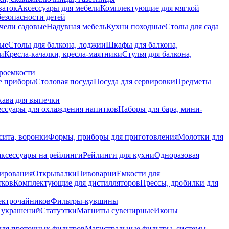
ваток
Аксессуары для мебели
Комплектующие для мягкой
безопасности детей
чели садовые
Надувная мебель
Кухни походные
Столы для сада
вые
Столы для балкона, лоджии
Шкафы для балкона,
ии
Кресла-качалки, кресла-маятники
Стулья для балкона,
роемкости
е приборы
Столовая посуда
Посуда для сервировки
Предметы
укава для выпечки
ссуары для охлаждения напитков
Наборы для бара, мини-
сита, воронки
Формы, приборы для приготовления
Молотки для
аксессуары на рейлинги
Рейлинги для кухни
Одноразовая
вирования
Открывалки
Пивоварни
Емкости для
тков
Комплектующие для дистилляторов
Прессы, дробилки для
лектрочайников
Фильтры-кувшины
я украшений
Статуэтки
Магниты сувенирные
Иконы
ля проточных фильтров
Магистральные фильтры, системы