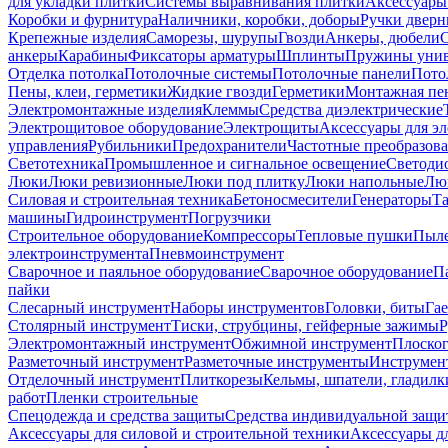
для укладки плитки
Системы выравнивания плитки
Аксессуары
Коробки и фурнитура
Наличники, коробки, доборы
Ручки дверн
Крепежные изделия
Саморезы, шурупы
Гвозди
Анкеры, дюбели
анкеры
Карабины
Фиксаторы арматуры
Шплинты
Пружины унив
Отделка потолка
Потолочные системы
Потолочные панели
Пото
Пены, клеи, герметики
Жидкие гвозди
Герметики
Монтажная пе
Электромонтажные изделия
Клеммы
Средства диэлектрические
Электрощитовое оборудование
Электрощиты
Аксессуары для э
управления
Рубильники
Предохранители
Частотные преобразов
Светотехника
Промышленное и сигнальное освещение
Светоди
Люки
Люки ревизионные
Люки под плитку
Люки напольные
Люк
Силовая и строительная техника
Бетоносмесители
Генераторы
Та
машины
Гидроинструмент
Погрузчики
Строительное оборудование
Компрессоры
Тепловые пушки
Пыле
электроинструмента
Пневмоинструмент
Сварочное и паяльное оборудование
Сварочное оборудование
П
пайки
Слесарный инструмент
Наборы инструментов
Головки, биты
Га
Столярный инструмент
Тиски, струбцины, гейферные зажимы
Р
Электромонтажный инструмент
Обжимной инструмент
Плоског
Разметочный инструмент
Разметочные инструменты
Инструмент
Отделочный инструмент
Плиткорезы
Кельмы, шпатели, гладилк
работ
Пленки строительные
Спецодежда и средства защиты
Средства индивидуальной защ
Аксессуары для силовой и строительной техники
Аксессуары дл