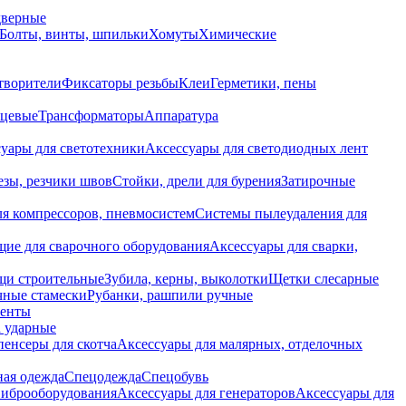
дверные
Болты, винты, шпильки
Хомуты
Химические
творители
Фиксаторы резьбы
Клеи
Герметики, пены
нцевые
Трансформаторы
Аппаратура
уары для светотехники
Аксессуары для светодиодных лент
езы, резчики швов
Стойки, дрели для бурения
Затирочные
ля компрессоров, пневмосистем
Системы пылеудаления для
ие для сварочного оборудования
Аксессуары для сварки,
щи строительные
Зубила, керны, выколотки
Щетки слесарные
чные стамески
Рубанки, рашпили ручные
енты
 ударные
енсеры для скотча
Аксессуары для малярных, отделочных
ная одежда
Спецодежда
Спецобувь
виброоборудования
Аксессуары для генераторов
Аксессуары для