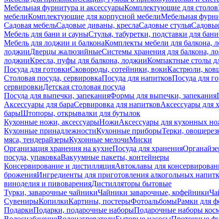
Мебельная фурнитура и аксессуары
Комплектующие для столов
мебели
Комплектующие для корпусной мебели
Мебельная фурн
Садовая мебель
Садовые диваны, кресла
Садовые стулья
Садовые
Мебель для бани и сауны
Стулья, табуретки, подставки для бани
Мебель для лоджии и балкона
Комплекты мебели для балкона, 
лоджии
Дверцы жалюзийные
Системы хранения для балкона, л
лоджии
Кресла, пуфы для балкона, лоджии
Компактные столы дл
Посуда для готовки
Сковороды, сотейники, воки
Кастрюли, ков
Столовая посуда, сервировка
Посуда для напитков
Посуда для г
сервировки
Детская столовая посуда
Посуда для выпечки, запекания
Формы для выпечки, запекания
Аксессуары для бара
Сервировка для напитков
Аксессуары для 
бары
Штопоры, открывалки для бутылок
Кухонные ножи, аксессуары
Ножи
Аксессуары для кухонных н
Кухонные принадлежности
Кухонные приборы
Терки, овощерез
мяса, тендерайзеры
Кухонные мелочи
Миски
Организация хранения на кухне
Посуда для хранения
Органайзе
посуда, упаковка
Вакуумные пакеты, контейнеры
Консервирование и дистилляция
Автоклавы для консервирован
брожения
Ингредиенты для приготовления алкогольных напит
виноделия и пивоварения
Дистилляторы бытовые
Турки, заварочные чайники
Чайники заварочные, кофейники
Ча
Сувениры
Копилки
Картины, постеры
Фотоальбомы
Рамки для ф
Подарки
Подарки, подарочные наборы
Подарочные наборы косм
Водоснабжение
Водонагреватели
Бытовые насосы
Проточные фи