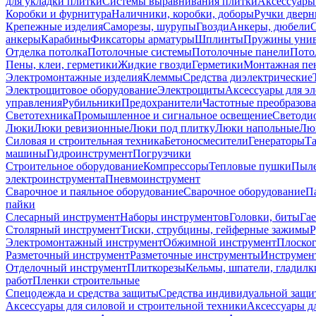
для укладки плитки
Системы выравнивания плитки
Аксессуары
Коробки и фурнитура
Наличники, коробки, доборы
Ручки дверн
Крепежные изделия
Саморезы, шурупы
Гвозди
Анкеры, дюбели
анкеры
Карабины
Фиксаторы арматуры
Шплинты
Пружины унив
Отделка потолка
Потолочные системы
Потолочные панели
Пото
Пены, клеи, герметики
Жидкие гвозди
Герметики
Монтажная пе
Электромонтажные изделия
Клеммы
Средства диэлектрические
Электрощитовое оборудование
Электрощиты
Аксессуары для э
управления
Рубильники
Предохранители
Частотные преобразов
Светотехника
Промышленное и сигнальное освещение
Светоди
Люки
Люки ревизионные
Люки под плитку
Люки напольные
Люк
Силовая и строительная техника
Бетоносмесители
Генераторы
Та
машины
Гидроинструмент
Погрузчики
Строительное оборудование
Компрессоры
Тепловые пушки
Пыле
электроинструмента
Пневмоинструмент
Сварочное и паяльное оборудование
Сварочное оборудование
П
пайки
Слесарный инструмент
Наборы инструментов
Головки, биты
Га
Столярный инструмент
Тиски, струбцины, гейферные зажимы
Р
Электромонтажный инструмент
Обжимной инструмент
Плоског
Разметочный инструмент
Разметочные инструменты
Инструмент
Отделочный инструмент
Плиткорезы
Кельмы, шпатели, гладилк
работ
Пленки строительные
Спецодежда и средства защиты
Средства индивидуальной защ
Аксессуары для силовой и строительной техники
Аксессуары дл