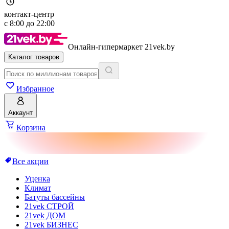
контакт-центр
с
8:00
до
22:00
Онлайн-гипермаркет 21vek.by
Каталог товаров
Избранное
Аккаунт
Корзина
Все акции
Уценка
Климат
Батуты бассейны
21vek СТРОЙ
21vek ДОМ
21vek БИЗНЕС