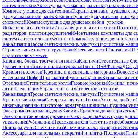
сантехнические
Аксессуары для магистральных фильтров, сист
Комплектующие для сантехники
Экраны для ванн, душевых по
для умывальников, моек
Комплектующие для унитазов, писсуар
смесителей
Комплектующие для душевых кабин, уголков
Инженерная сантехника
Инсталляции для сантехники
Полотенц
радиаторов, полотенцесушителей
Монтажные комплекты для с
систем сантехнических
Фитинги
Комплектующие для инсталля
Канализация
Тросы сантехнические, вантузы
Прочистные маши
Строительные смеси и грунтовки
Клеевые смеси
Шпатлевки
Шту
строительных смесей
Кирпичи, блоки, тротуарная плитка
Кирпичи
Строительные бло
Древесно-плитные и пиломатериалы
Плиты OSB
Фанера
ДСП, 
Кровля и водосток
Черепица и кровельные материалы
Водосточ
материалы
Шифер
Профнастил
Рулонная кровля
Кровельная вен
Отопление
Отопительные котлы
Газовые колонки
Камины, печи
антиобледенения
Управление климатической техникой
Канализация
Тросы сантехнические, вантузы
Прочистные маши
Крепежные изделия
Саморезы, шурупы
Гвозди
Анкеры, дюбели
анкеры
Карабины
Фиксаторы арматуры
Шплинты
Пружины унив
Электромонтажные изделия
Клеммы
Средства диэлектрические
Электрощитовое оборудование
Электрощиты
Аксессуары для э
управления
Рубильники
Предохранители
Частотные преобразов
Приборы учета
Счетчики газа
Счетчики электроэнергии
Счетчи
Аксессуары для напольных покрытий и плитки
Подложка
Плинт