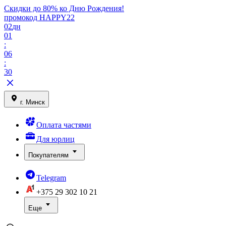
Скидки до 80% ко Дню Рождения!
промокод HAPPY22
02
дн
01
:
06
:
30
г. Минск
Оплата частями
Для юрлиц
Покупателям
Telegram
+375 29
302 10 21
Еще