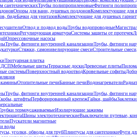
ем сантехнических
Трубы полипропиленовые
Фитинги полипроп
ддонов
Опоры для ванн, душевых поддонов
Комплектующие для 
ов, биде
Бачки для унитазов
Комплектующие для душевых гарнит
есушители
Отвод и подвод воды
Трубы водопроводные
Магистрал
антехники
Регулирующая арматура
Системы защиты от протечек
Л
ций
Опрессовочные насосы
ны
Трубы, фитинги внутренней канализации
Трубы, фитинги на
катурки
Стяжки, самонивелирующие смеси
Строительные смеси,
ки
Тротуарная плитка
ЛДСП
Мебельные щиты
Террасные доски
Древесные плиты
Пилом
ные системы
Поверхностный водоотвод
Кровельные софиты
Добо
тиляция
-камины
Отопительные печи
Банные печи
Водонагреватели
Радиат
ны
Трубы, фитинги внутренней канализации
Трубы, фитинги на
Скобы, штифты
Перфорированный крепеж
Гайки, шайбы
Заклепки
ерсальные
Трубки термоусаживаемые
Изолирующие зажимы
лектрощита
Шины электротехнические
Выключатели путевые, ко
атели
Пускатели магнитные
ки воды
усы, уголки, обводы для труб
Плинтусы для сантехники
Фуги дл