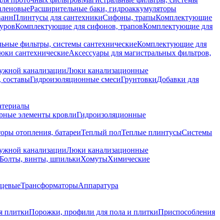
иленовые
Расширительные баки, гидроаккумуляторы
ванн
Плинтусы для сантехники
Сифоны, трапы
Комплектующие
уров
Комплектующие для сифонов, трапов
Комплектующие для
ьные фильтры, системы сантехнические
Комплектующие для
юки сантехнические
Аксессуары для магистральных фильтров,
ружной канализации
Люки канализационные
 составы
Гидроизоляционные смеси
Грунтовки
Добавки для
атериалы
рные элементы кровли
Гидроизоляционные
оры отопления, батареи
Теплый пол
Теплые плинтусы
Системы
ружной канализации
Люки канализационные
Болты, винты, шпильки
Хомуты
Химические
нцевые
Трансформаторы
Аппаратура
я плитки
Порожки, профили для пола и плитки
Приспособления