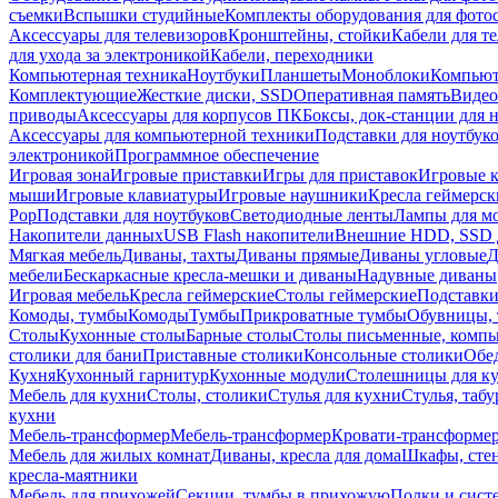
съемки
Вспышки студийные
Комплекты оборудования для фото
Аксессуары для телевизоров
Кронштейны, стойки
Кабели для т
для ухода за электроникой
Кабели, переходники
Компьютерная техника
Ноутбуки
Планшеты
Моноблоки
Компью
Комплектующие
Жесткие диски, SSD
Оперативная память
Видео
приводы
Аксессуары для корпусов ПК
Боксы, док-станции для 
Аксессуары для компьютерной техники
Подставки для ноутбук
электроникой
Программное обеспечение
Игровая зона
Игровые приставки
Игры для приставок
Игровые 
мыши
Игровые клавиатуры
Игровые наушники
Кресла геймерск
Pop
Подставки для ноутбуков
Светодиодные ленты
Лампы для м
Накопители данных
USB Flash накопители
Внешние HDD, SSD 
Мягкая мебель
Диваны, тахты
Диваны прямые
Диваны угловые
Д
мебели
Бескаркасные кресла-мешки и диваны
Надувные диваны
Игровая мебель
Кресла геймерские
Столы геймерские
Подставки
Комоды, тумбы
Комоды
Тумбы
Прикроватные тумбы
Обувницы, 
Столы
Кухонные столы
Барные столы
Столы письменные, комп
столики для бани
Приставные столики
Консольные столики
Обе
Кухня
Кухонный гарнитур
Кухонные модули
Столешницы для к
Мебель для кухни
Столы, столики
Стулья для кухни
Стулья, таб
кухни
Мебель-трансформер
Мебель-трансформер
Кровати-трансформе
Мебель для жилых комнат
Диваны, кресла для дома
Шкафы, стен
кресла-маятники
Мебель для прихожей
Секции, тумбы в прихожую
Полки и сист