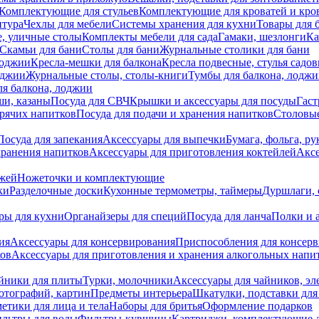
Комплектующие для стульев
Комплектующие для кроватей и кро
итура
Чехлы для мебели
Системы хранения для кухни
Товары для 
, уличные столы
Комплекты мебели для сада
Гамаки, шезлонги
Ка
Скамьи для бани
Столы для бани
Журнальные столики для бани
лоджии
Кресла-мешки для балкона
Кресла подвесные, стулья садо
оджии
Журнальные столы, столы-книги
Тумбы для балкона, лодж
я балкона, лоджии
ши, казаны
Посуда для СВЧ
Крышки и аксессуары для посуды
Гаст
орячих напитков
Посуда для подачи и хранения напитков
Столовы
Посуда для запекания
Аксессуары для выпечки
Бумага, фольга, р
хранения напитков
Аксессуары для приготовления коктейлей
Аксе
ожей
Ножеточки и комплектующие
ки
Разделочные доски
Кухонные термометры, таймеры
Дуршлаги, 
ры для кухни
Органайзеры для специй
Посуда для ланча
Полки и 
ия
Аксессуары для консервирования
Приспособления для консер
ков
Аксессуары для приготовления и хранения алкогольных напи
йники для плиты
Турки, молочники
Аксессуары для чайников, э
отографий, картин
Предметы интерьера
Шкатулки, подставки дл
етики для лица и тела
Наборы для бритья
Оформление подарков
льтры для воды
Фильтры-кувшины
Картриджи, комплектующие д