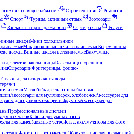
антехника и водоснабжение
Строительство
Ремонт и
ье
Спорт
Туризм, активный отдых
Зоотовары
я
Запчасти и принадлежности
Сертификаты
Услуги
Винные шкафы
Мини-холодильники
траиваемые
Микроволновые печи встраиваемые
Кофемашины
ева посуды
Винные шкафы встраиваемые
Вакуумные
рили, электрошашлычницы
Вафельницы, орешницы,
ания
Сыроварни
Фритюрницы, фондю-
а
Сифоны для газирования воды
терезки
тели семян
Маслобойки, сепараторы бытовые
машин
Аксессуары для мультиварок, хлебопечек
Аксессуары для
ссуары для сушилок овощей и фруктов
Аксессуары для
раны
Профессиональные дисплеи
я умных часов
Кабели для умных часов
ехлы для камер
Зарядные устройства, аккумуляторы для фото,
тостудии
Фотозонты, отражатели
Оборудование для предметной