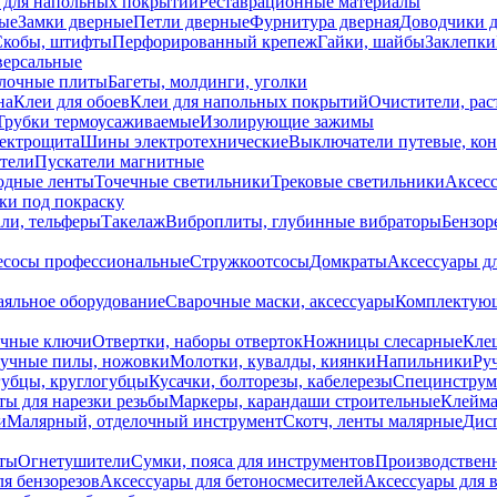
 для напольных покрытий
Реставрационные материалы
ые
Замки дверные
Петли дверные
Фурнитура дверная
Доводчики 
Скобы, штифты
Перфорированный крепеж
Гайки, шайбы
Заклепки
ерсальные
лочные плиты
Багеты, молдинги, уголки
на
Клеи для обоев
Клеи для напольных покрытий
Очистители, рас
Трубки термоусаживаемые
Изолирующие зажимы
лектрощита
Шины электротехнические
Выключатели путевые, ко
атели
Пускатели магнитные
одные ленты
Точечные светильники
Трековые светильники
Аксесс
и под покраску
ли, тельферы
Такелаж
Виброплиты, глубинные вибраторы
Бензор
сосы профессиональные
Стружкоотсосы
Домкраты
Аксессуары д
аяльное оборудование
Сварочные маски, аксессуары
Комплектующ
ечные ключи
Отвертки, наборы отверток
Ножницы слесарные
Кле
учные пилы, ножовки
Молотки, кувалды, киянки
Напильники
Ру
убцы, круглогубцы
Кусачки, болторезы, кабелерезы
Специнструм
ы для нарезки резьбы
Маркеры, карандаши строительные
Клейма
и
Малярный, отделочный инструмент
Скотч, ленты малярные
Дисп
иты
Огнетушители
Сумки, пояса для инструментов
Производствен
я бензорезов
Аксессуары для бетоносмесителей
Аксессуары для 