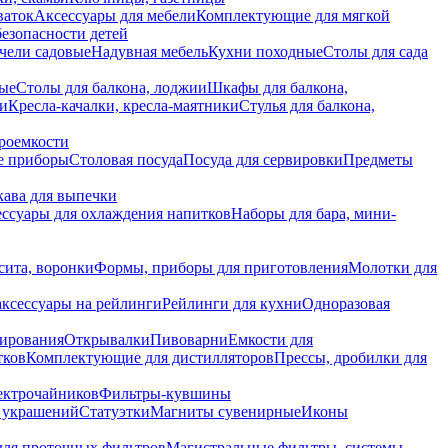
ваток
Аксессуары для мебели
Комплектующие для мягкой
безопасности детей
чели садовые
Надувная мебель
Кухни походные
Столы для сада
вые
Столы для балкона, лоджии
Шкафы для балкона,
ии
Кресла-качалки, кресла-маятники
Стулья для балкона,
роемкости
е приборы
Столовая посуда
Посуда для сервировки
Предметы
укава для выпечки
ссуары для охлаждения напитков
Наборы для бара, мини-
сита, воронки
Формы, приборы для приготовления
Молотки для
аксессуары на рейлинги
Рейлинги для кухни
Одноразовая
вирования
Открывалки
Пивоварни
Емкости для
тков
Комплектующие для дистилляторов
Прессы, дробилки для
лектрочайников
Фильтры-кувшины
я украшений
Статуэтки
Магниты сувенирные
Иконы
ля проточных фильтров
Магистральные фильтры, системы