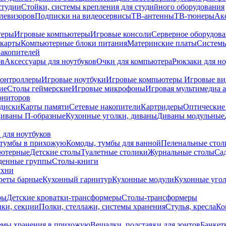
студии
Стойки, системы крепления для студийного оборудования
елевизоров
Подписки на видеосервисы
ТВ-антенны
ТВ-тюнеры
Ак
теры
Игровые компьютеры
Игровые консоли
Серверное оборудов
карты
Компьютерные блоки питания
Материнские платы
Системы
накопителей
ов
Аксессуары для ноутбуков
Очки для компьютера
Рюкзаки для но
контроллеры
Игровые ноутбуки
Игровые компьютеры
Игровые ви
ие
Столы геймерские
Игровые микрофоны
Игровая мультимедиа 
ониторов
диски
Карты памяти
Сетевые накопители
Картридеры
Оптические
иваны П-образные
Кухонные уголки, диваны
Диваны модульные
 для ноутбуков
тумбы в прихожую
Комоды, тумбы для ванной
Пеленальные стол
ьютерные
Детские столы
Туалетные столики
Журнальные столы
Са
денные группы
Столы-книги
ухни
уреты барные
Кухонный гарнитур
Кухонные модули
Кухонные угол
ры
Детские кроватки-трансформеры
Столы-трансформеры
ки, секции
Полки, стеллажи, системы хранения
Стулья, кресла
Ко
емы хранения в прихожую
Вешалки, подставки для зонтов
Банкет