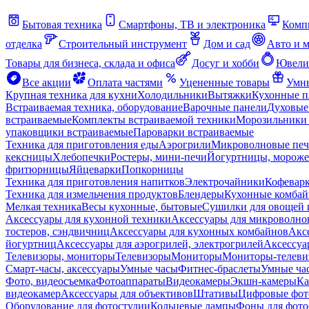
Бытовая техника
Смартфоны, ТВ и электроника
Комп
отделка
Строительный инструмент
Дом и сад
Авто и 
Товары для бизнеса, склада и офиса
Досуг и хобби
Ювели
Все акции
Оплата частями
Уцененные товары
Умны
Крупная техника для кухни
Холодильники
Вытяжки
Кухонные 
Встраиваемая техника, оборудование
Варочные панели
Духовые
встраиваемые
Комплекты встраиваемой техники
Морозильники 
упаковщики встраиваемые
Пароварки встраиваемые
Техника для приготовления еды
Аэрогрили
Микроволновые пе
кексницы
Хлебопечки
Ростеры, мини-печи
Йогуртницы, морож
фритюрницы
Яйцеварки
Попкорницы
Техника для приготовления напитков
Электрочайники
Кофевар
Техника для измельчения продуктов
Блендеры
Кухонные комбай
Мелкая техника
Весы кухонные, бытовые
Сушилки для овощей 
Аксессуары для кухонной техники
Аксессуары для микроволно
тостеров, сэндвичниц
Аксессуары для кухонных комбайнов
Акс
йогуртниц
Аксессуары для аэрогрилей, электрогрилей
Аксессуа
Телевизоры, мониторы
Телевизоры
Мониторы
Мониторы-телеви
Смарт-часы, аксессуары
Умные часы
Фитнес-браслеты
Умные ча
Фото, видеосъемка
Фотоаппараты
Видеокамеры
Экшн-камеры
Ка
видеокамер
Аксессуары для объективов
Штативы
Цифровые фот
Оборудование для фотостудии
Кольцевые лампы
Фоны для фото