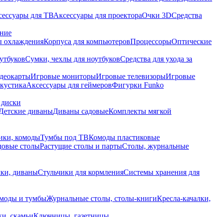
сессуары для ТВ
Аксессуары для проектора
Очки 3D
Средства
ание
 охлаждения
Корпуса для компьютеров
Процессоры
Оптические
утбуков
Сумки, чехлы для ноутбуков
Средства для ухода за
деокарты
Игровые мониторы
Игровые телевизоры
Игровые
акустика
Аксессуары для геймеров
Фигурки Funko
 диски
Детские диваны
Диваны садовые
Комплекты мягкой
ики, комоды
Тумбы под ТВ
Комоды пластиковые
довые столы
Растущие столы и парты
Столы, журнальные
ки, диваны
Стульчики для кормления
Системы хранения для
моды и тумбы
Журнальные столы, столы-книги
Кресла-качалки,
ки, скамьи
Ключницы, газетницы