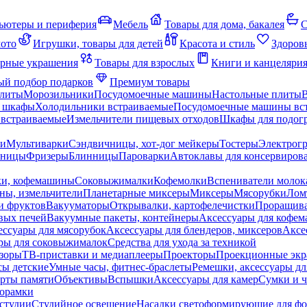
ьютеры и периферия
Мебель
Товары для дома, бакалея
С
мото
Игрушки, товары для детей
Красота и стиль
Здоров
рные украшения
Товары для взрослых
Книги и канцеляри
й подбор подарков
Премиум товары
плиты
Морозильники
Посудомоечные машины
Настольные плиты
 шкафы
Холодильники встраиваемые
Посудомоечные машины вс
встраиваемые
Измельчители пищевых отходов
Шкафы для подогр
чи
Мультиварки
Сэндвичницы, хот-дог мейкеры
Тостеры
Электрог
еницы
Фризеры
Блинницы
Пароварки
Автоклавы для консервиров
ки, кофемашины
Соковыжималки
Кофемолки
Вспениватели молок
ны, измельчители
Планетарные миксеры
Миксеры
Мясорубки
Лом
и фруктов
Вакууматоры
Открывалки, картофелечистки
Проращива
вых печей
Вакуумные пакеты, контейнеры
Аксессуары для кофе
ессуары для мясорубок
Аксессуары для блендеров, миксеров
Аксе
ры для соковыжималок
Средства для ухода за техникой
зоры
ТВ-приставки и медиаплееры
Проекторы
Проекционные эк
сы детские
Умные часы, фитнес-браслеты
Ремешки, аксессуары дл
рты памяти
Объективы
Вспышки
Аксессуары для камер
Сумки и ч
орамки
студии
Студийное освещение
Насадки светоформирующие для фо