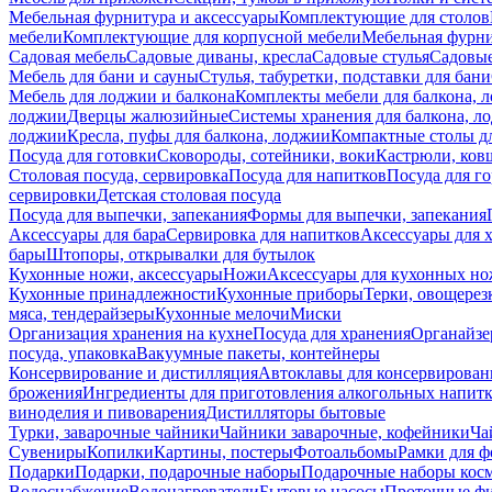
Мебельная фурнитура и аксессуары
Комплектующие для столов
мебели
Комплектующие для корпусной мебели
Мебельная фурн
Садовая мебель
Садовые диваны, кресла
Садовые стулья
Садовые
Мебель для бани и сауны
Стулья, табуретки, подставки для бани
Мебель для лоджии и балкона
Комплекты мебели для балкона, 
лоджии
Дверцы жалюзийные
Системы хранения для балкона, л
лоджии
Кресла, пуфы для балкона, лоджии
Компактные столы дл
Посуда для готовки
Сковороды, сотейники, воки
Кастрюли, ков
Столовая посуда, сервировка
Посуда для напитков
Посуда для г
сервировки
Детская столовая посуда
Посуда для выпечки, запекания
Формы для выпечки, запекания
Аксессуары для бара
Сервировка для напитков
Аксессуары для 
бары
Штопоры, открывалки для бутылок
Кухонные ножи, аксессуары
Ножи
Аксессуары для кухонных н
Кухонные принадлежности
Кухонные приборы
Терки, овощерез
мяса, тендерайзеры
Кухонные мелочи
Миски
Организация хранения на кухне
Посуда для хранения
Органайзе
посуда, упаковка
Вакуумные пакеты, контейнеры
Консервирование и дистилляция
Автоклавы для консервирован
брожения
Ингредиенты для приготовления алкогольных напит
виноделия и пивоварения
Дистилляторы бытовые
Турки, заварочные чайники
Чайники заварочные, кофейники
Ча
Сувениры
Копилки
Картины, постеры
Фотоальбомы
Рамки для ф
Подарки
Подарки, подарочные наборы
Подарочные наборы косм
Водоснабжение
Водонагреватели
Бытовые насосы
Проточные фи