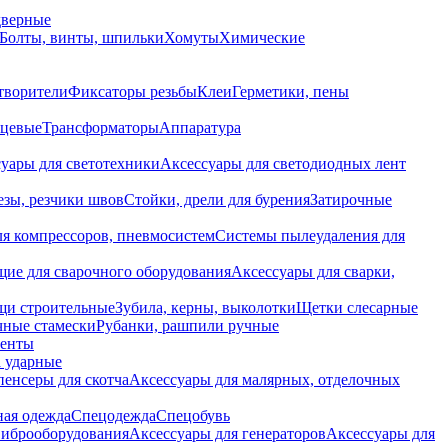
дверные
Болты, винты, шпильки
Хомуты
Химические
творители
Фиксаторы резьбы
Клеи
Герметики, пены
нцевые
Трансформаторы
Аппаратура
уары для светотехники
Аксессуары для светодиодных лент
езы, резчики швов
Стойки, дрели для бурения
Затирочные
ля компрессоров, пневмосистем
Системы пылеудаления для
ие для сварочного оборудования
Аксессуары для сварки,
щи строительные
Зубила, керны, выколотки
Щетки слесарные
чные стамески
Рубанки, рашпили ручные
енты
 ударные
енсеры для скотча
Аксессуары для малярных, отделочных
ная одежда
Спецодежда
Спецобувь
виброоборудования
Аксессуары для генераторов
Аксессуары для