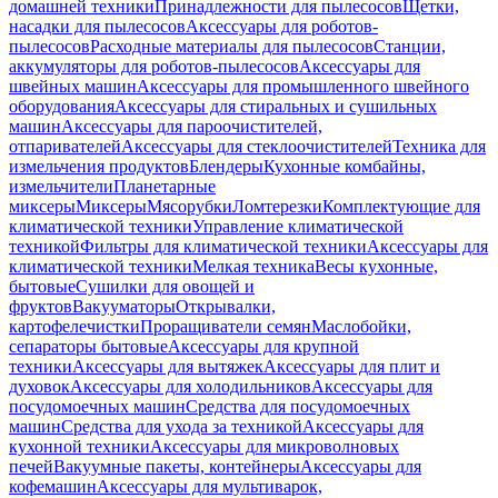
домашней техники
Принадлежности для пылесосов
Щетки,
насадки для пылесосов
Аксессуары для роботов-
пылесосов
Расходные материалы для пылесосов
Станции,
аккумуляторы для роботов-пылесосов
Аксессуары для
швейных машин
Аксессуары для промышленного швейного
оборудования
Аксессуары для стиральных и сушильных
машин
Аксессуары для пароочистителей,
отпаривателей
Аксессуары для стеклоочистителей
Техника для
измельчения продуктов
Блендеры
Кухонные комбайны,
измельчители
Планетарные
миксеры
Миксеры
Мясорубки
Ломтерезки
Комплектующие для
климатической техники
Управление климатической
техникой
Фильтры для климатической техники
Аксессуары для
климатической техники
Мелкая техника
Весы кухонные,
бытовые
Сушилки для овощей и
фруктов
Вакууматоры
Открывалки,
картофелечистки
Проращиватели семян
Маслобойки,
сепараторы бытовые
Аксессуары для крупной
техники
Аксессуары для вытяжек
Аксессуары для плит и
духовок
Аксессуары для холодильников
Аксессуары для
посудомоечных машин
Средства для посудомоечных
машин
Средства для ухода за техникой
Аксессуары для
кухонной техники
Аксессуары для микроволновых
печей
Вакуумные пакеты, контейнеры
Аксессуары для
кофемашин
Аксессуары для мультиварок,