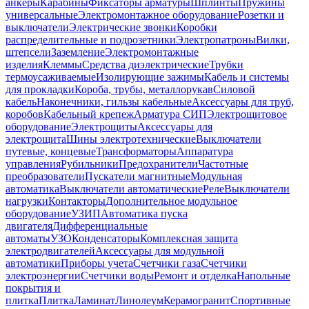
анкеры
Карабины
Фиксаторы арматуры
Шплинты
Пружины
универсальные
Электромонтажное оборудование
Розетки и
выключатели
Электрические звонки
Коробки
распределительные и подрозетники
Электропатроны
Вилки,
штепсели
Заземление
Электромонтажные
изделия
Клеммы
Средства диэлектрические
Трубки
термоусаживаемые
Изолирующие зажимы
Кабель и системы
для прокладки
Короба, трубы, металлорукав
Силовой
кабель
Наконечники, гильзы кабельные
Аксессуары для труб,
коробов
Кабельный крепеж
Арматура СИП
Электрощитовое
оборудование
Электрощиты
Аксессуары для
электрощита
Шины электротехнические
Выключатели
путевые, концевые
Трансформаторы
Аппаратура
управления
Рубильники
Предохранители
Частотные
преобразователи
Пускатели магнитные
Модульная
автоматика
Выключатели автоматические
Реле
Выключатели
нагрузки
Контакторы
Дополнительное модульное
оборудование
УЗИП
Автоматика пуска
двигателя
Дифференциальные
автоматы
УЗО
Конденсаторы
Комплексная защита
электродвигателей
Аксессуары для модульной
автоматики
Приборы учета
Счетчики газа
Счетчики
электроэнергии
Счетчики воды
Ремонт и отделка
Напольные
покрытия и
плитка
Плитка
Ламинат
Линолеум
Керамогранит
Спортивные