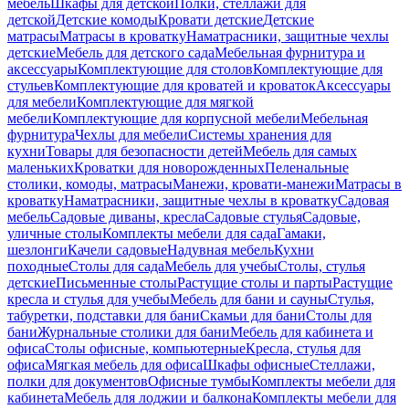
мебель
Шкафы для детской
Полки, стеллажи для
детской
Детские комоды
Кровати детские
Детские
матрасы
Матрасы в кроватку
Наматрасники, защитные чехлы
детские
Мебель для детского сада
Мебельная фурнитура и
аксессуары
Комплектующие для столов
Комплектующие для
стульев
Комплектующие для кроватей и кроваток
Аксессуары
для мебели
Комплектующие для мягкой
мебели
Комплектующие для корпусной мебели
Мебельная
фурнитура
Чехлы для мебели
Системы хранения для
кухни
Товары для безопасности детей
Мебель для самых
маленьких
Кроватки для новорожденных
Пеленальные
столики, комоды, матрасы
Манежи, кровати-манежи
Матрасы в
кроватку
Наматрасники, защитные чехлы в кроватку
Садовая
мебель
Садовые диваны, кресла
Садовые стулья
Садовые,
уличные столы
Комплекты мебели для сада
Гамаки,
шезлонги
Качели садовые
Надувная мебель
Кухни
походные
Столы для сада
Мебель для учебы
Столы, стулья
детские
Письменные столы
Растущие столы и парты
Растущие
кресла и стулья для учебы
Мебель для бани и сауны
Стулья,
табуретки, подставки для бани
Скамьи для бани
Столы для
бани
Журнальные столики для бани
Мебель для кабинета и
офиса
Столы офисные, компьютерные
Кресла, стулья для
офиса
Мягкая мебель для офиса
Шкафы офисные
Стеллажи,
полки для документов
Офисные тумбы
Комплекты мебели для
кабинета
Мебель для лоджии и балкона
Комплекты мебели для