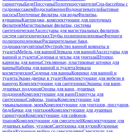
гарнитуры
Биде
Писсуары
Полотенцесушители
Спа-бассейны с
гидромассажем
Водоснабжение
Водонагреватели
Бытовые
насосы
Проточные фильтры для воды
Фильтры-
кувшины
Картриджи, комплектующие для проточных
фильтров
Магистральные фильтры, системы
сантехнические
Аксессуары для магистральных фильтров,
систем сантехнических
Трубы полипропиленовые
Фитинги
полипропиленовые
Расширительные баки,
гидроаккумуляторы
Обустройство ванной комнаты и
туалета
Мебель для ванной
Зеркала для ванной
Аксессуары для
ванной и туалета
Сиденья и чехлы для унитаза
Шторки,
карнизы для ванны
Стеклянные, пластиковые шторки для
ванны
Наборы для ванной и туалета
Зеркала
косметические
Сиденья для ванны
Коврики для ванной и
туалета
Экран-дверки в туалет
Комплектующие для мебели в
ванную
Комплектующие для сантехники
Экраны для ванн,
душевых поддонов
Опоры для ванн, душевых
поддонов
Комплектующие для ванн
Плинтусы для
сантехники
Сифоны, трапы
Комплектующие для
умывальников, моек
Комплектующие для унитазов, писсуаров,
биде
Бачки для унитазов
Комплектующие для душевых
гарнитуров
Комплектующие для сифонов,
трапов
Комплектующие для смесителей
Комплектующие для
душевых кабин, уголков
Сантехника для кухни
Кухонные
мойки
Кухонные мойки со смесителями
Смесители для