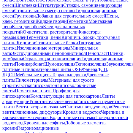
смеси
Шпатлевки
Штукатурки
Стяжки, самонивелирующие
смеси
Строительные смеси, составы
Гидроизоляционные
смеси
Грунтовки
Добавки для строительных смесей
Пены,
клеи, герметики
Жидкие гвозди
Герметики
Монтажная
пена
Клеи для обоев
Клеи для напольных
покрытий
Очистители, растворители
Фиксаторы
резьбы
Клеи
Герметики, пены
Кирпичи, блоки, тротуарная
плитка
Кирпичи
Строительные блоки
Тротуарная
плитка
Изоляционные материалы
Минеральная
вата
Экструдированный пенополистирол
Пенопласт
Пленки,
мембраны
Отражающая теплоизоляция
Гидроизоляционные
ленты
Поликарбонат
Шумоизоляция
Теплоизоляция
Звукоизоляц
плитные и пиломатериалы
Плиты OSB
Фанера
ДСП,
ЛДСП
Мебельные щиты
Террасные доски
Древесные
плиты
Пиломатериалы
Материалы для сухого
строительства
Гипсокартон
Гипсоволокнистые
листы
Цементные плиты
Профили для
гипсокартона
Комплектующие для гипсокартона
Ленты
армирующие
Уплотнительные ленты
Гипсовые и цементные
плиты
Вентиляторы вытяжные
Системы воздуховодов
Решетки
вентиляционные, диффузоры
Кровля и водосток
Черепица и
кровельные материалы
Водосточные системы
Поверхностный
водоотвод
Кровельные софиты
Доборные элементы
кровли
Гидроизоляционные