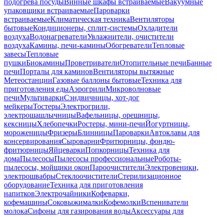
подогрева посуды
Винные шкафы встраиваемые
Вакуумные
упаковщики встраиваемые
Пароварки
встраиваемые
Климатическая техника
Вентиляторы
бытовые
Кондиционеры, сплит-системы
Охладители
воздуха
Водонагреватели
Увлажнители, очистители
воздуха
Камины, печи-камины
Обогреватели
Тепловые
завесы
Тепловые
пушки
Биокамины
Проветриватели
Отопительные печи
Банные
печи
Порталы для каминов
Вентиляторы вытяжные
Метеостанции
Газовые баллоны бытовые
Техника для
приготовления еды
Аэрогрили
Микроволновые
печи
Мультиварки
Сэндвичницы, хот-дог
мейкеры
Тостеры
Электрогрили,
электрошашлычницы
Вафельницы, орешницы,
кексницы
Хлебопечки
Ростеры, мини-печи
Йогуртницы,
мороженицы
Фризеры
Блинницы
Пароварки
Автоклавы для
консервирования
Сыроварни
Фритюрницы, фондю-
фритюрницы
Яйцеварки
Попкорницы
Техника для
дома
Пылесосы
Пылесосы профессиональные
Роботы-
пылесосы, мойщики окон
Пароочистители
Электровеники,
электрошвабры
Стеклоочистители
Стерилизационное
оборудование
Техника для приготовления
напитков
Электрочайники
Кофеварки,
кофемашины
Соковыжималки
Кофемолки
Вспениватели
молока
Сифоны для газирования воды
Аксессуары для