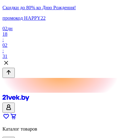
Скидки до 80% ко Дню Рождения!
промокод HAPPY22
02
дн
18
:
02
:
31
Каталог товаров