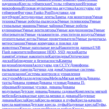
наушники
Кресла геймерские
Столы геймерские
Игровые
микрофоны
Игровая мультимедиа акустика
Аксессуары для
геймеров
Фигурки Funko Pop
Подставки для
ноутбуков
Светодиодные ленты
Лампы для мониторов
Умная
техника
Умные роботы-пылесосы
Умные телевизоры
Умные
стиральные машины
Умные чайники
Умные роботы
кулинарные
Умные вентиляторы
Умные кондиционеры
Умные
обогреватели
Умные увлажнители, очистители воздуха
Умные
отопительные котлы
Умные проветриватели
Умные радиочасы,
метеостанции
Умные кормушки и поилки для
животных
Умные напольные весы
Накопители данных
USB
Flash накопители
Внешние HDD, SSD диски
Карты
памяти
Сетевые накопители
Картридеры
Оптические
диски
Наблюдение и безопасность
Камеры
видеонаблюдения
Аксессуары для CCTV
Домофоны,
вызывные панели
Датчики для дома
Охранные системы,
сигнализации
Системы контроля и управления
доступом
Металлодетекторы
Мебель
Мягкая мебель
Диваны,
тахты
Диваны прямые
Диваны угловые
Диваны П-
образные
Кухонные уголки, диваны
Диваны
модульные
Детские диваны
Диваны садовые
Комплекты мягкой
мебели
Бескаркасные кресла-мешки и диваны
Надувные
диваны
Кресла
Кресла
Кресла-мешки и пуфы
Кресла-качалки,
кресла-маятники
Детские кресла, пуфы
Надувные кресла
Пуфы,
оттоманки
Кресла-кровати
Игровая мебель
Кресла