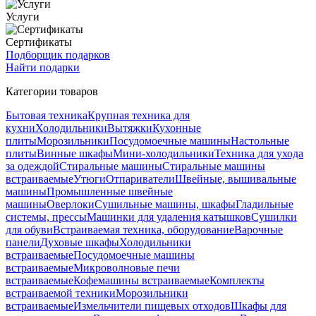
Услуги
Сертификаты
Подборщик подарков
Найти подарки
Категории товаров
Бытовая техника
Крупная техника для
кухни
Холодильники
Вытяжки
Кухонные
плиты
Морозильники
Посудомоечные машины
Настольные
плиты
Винные шкафы
Мини-холодильники
Техника для ухода
за одеждой
Стиральные машины
Стиральные машины
встраиваемые
Утюги
Отпариватели
Швейные, вышивальные
машины
Промышленные швейные
машины
Оверлоки
Сушильные машины, шкафы
Гладильные
системы, прессы
Машинки для удаления катышков
Сушилки
для обуви
Встраиваемая техника, оборудование
Варочные
панели
Духовые шкафы
Холодильники
встраиваемые
Посудомоечные машины
встраиваемые
Микроволновые печи
встраиваемые
Кофемашины встраиваемые
Комплекты
встраиваемой техники
Морозильники
встраиваемые
Измельчители пищевых отходов
Шкафы для