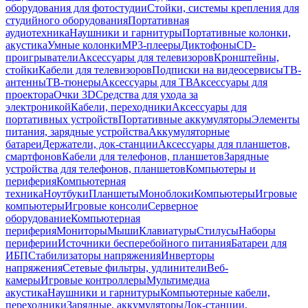
оборудования для фотостудии
Стойки, системы крепления для
студийного оборудования
Портативная
аудиотехника
Наушники и гарнитуры
Портативные колонки,
акустика
Умные колонки
MP3-плееры
Диктофоны
CD-
проигрыватели
Аксессуары для телевизоров
Кронштейны,
стойки
Кабели для телевизоров
Подписки на видеосервисы
ТВ-
антенны
ТВ-тюнеры
Аксессуары для ТВ
Аксессуары для
проектора
Очки 3D
Средства для ухода за
электроникой
Кабели, переходники
Аксессуары для
портативных устройств
Портативные аккумуляторы
Элементы
питания, зарядные устройства
Аккумуляторные
батареи
Держатели, док-станции
Аксессуары для планшетов,
смартфонов
Кабели для телефонов, планшетов
Зарядные
устройства для телефонов, планшетов
Компьютеры и
периферия
Компьютерная
техника
Ноутбуки
Планшеты
Моноблоки
Компьютеры
Игровые
компьютеры
Игровые консоли
Серверное
оборудование
Компьютерная
периферия
Мониторы
Мыши
Клавиатуры
Стилусы
Наборы
периферии
Источники бесперебойного питания
Батареи для
ИБП
Стабилизаторы напряжения
Инверторы
напряжения
Сетевые фильтры, удлинители
Веб-
камеры
Игровые контроллеры
Мультимедиа
акустика
Наушники и гарнитуры
Компьютерные кабели,
переходники
Зарядные, аккумуляторы
Док-станции,