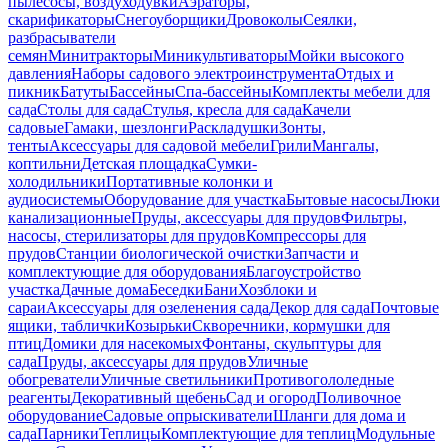
пылесосы, воздуходувки
Аэраторы,
скарификаторы
Снегоуборщики
Дровоколы
Сеялки,
разбрасыватели
семян
Минитракторы
Миникультиваторы
Мойки высокого
давления
Наборы садового электроинструмента
Отдых и
пикник
Батуты
Бассейны
Спа-бассейны
Комплекты мебели для
сада
Столы для сада
Стулья, кресла для сада
Качели
садовые
Гамаки, шезлонги
Раскладушки
Зонты,
тенты
Аксессуары для садовой мебели
Грили
Мангалы,
коптильни
Детская площадка
Сумки-
холодильники
Портативные колонки и
аудиосистемы
Оборудование для участка
Бытовые насосы
Люки
канализационные
Пруды, аксессуары для прудов
Фильтры,
насосы, стерилизаторы для прудов
Компрессоры для
прудов
Станции биологической очистки
Запчасти и
комплектующие для оборудования
Благоустройство
участка
Дачные дома
Беседки
Бани
Хозблоки и
сараи
Аксессуары для озеленения сада
Декор для сада
Почтовые
ящики, таблички
Козырьки
Скворечники, кормушки для
птиц
Домики для насекомых
Фонтаны, скульптуры для
сада
Пруды, аксессуары для прудов
Уличные
обогреватели
Уличные светильники
Противогололедные
реагенты
Декоративный щебень
Сад и огород
Поливочное
оборудование
Садовые опрыскиватели
Шланги для дома и
сада
Парники
Теплицы
Комплектующие для теплиц
Модульные