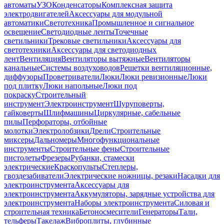
автоматы
УЗО
Конденсаторы
Комплексная защита
электродвигателей
Аксессуары для модульной
автоматики
Светотехника
Промышленное и сигнальное
освещение
Светодиодные ленты
Точечные
светильники
Трековые светильники
Аксессуары для
светотехники
Аксессуары для светодиодных
лент
Вентиляция
Вентиляторы вытяжные
Вентиляторы
канальные
Системы воздуховодов
Решетки вентиляционные,
диффузоры
Проветриватели
Люки
Люки ревизионные
Люки
под плитку
Люки напольные
Люки под
покраску
Строительный
инструмент
Электроинструмент
Шуруповерты,
гайковерты
Шлифмашины
Циркулярные, сабельные
пилы
Перфораторы, отбойные
молотки
Электролобзики
Дрели
Строительные
миксеры
Дальномеры
Многофункциональные
инструменты
Строительные фены
Строительные
пистолеты
Фрезеры
Рубанки, стамески
электрические
Краскопульты
Степлеры,
гвоздезабиватели
Электрические ножницы, резаки
Насадки для
электроинструмента
Аксессуары для
электроинструмента
Аккумуляторы, зарядные устройства для
электроинструмента
Наборы электроинструмента
Силовая и
строительная техника
Бетоносмесители
Генераторы
Тали,
тельферы
Такелаж
Виброплиты, глубинные