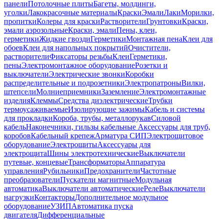
панели
Потолочные плиты
Багеты, молдинги,
уголки
Лакокрасочные материалы
Краски
Эмали
Лаки
Морилки,
пропитки
Колеры для краски
Растворители
Грунтовки
Краски,
эмали аэрозольные
Краски, эмали
Пены, клеи,
герметики
Жидкие гвозди
Герметики
Монтажная пена
Клеи для
обоев
Клеи для напольных покрытий
Очистители,
растворители
Фиксаторы резьбы
Клеи
Герметики,
пены
Электромонтажное оборудование
Розетки и
выключатели
Электрические звонки
Коробки
распределительные и подрозетники
Электропатроны
Вилки,
штепсели
Молниеприемники
Заземление
Электромонтажные
изделия
Клеммы
Средства диэлектрические
Трубки
термоусаживаемые
Изолирующие зажимы
Кабель и системы
для прокладки
Короба, трубы, металлорукав
Силовой
кабель
Наконечники, гильзы кабельные
Аксессуары для труб,
коробов
Кабельный крепеж
Арматура СИП
Электрощитовое
оборудование
Электрощиты
Аксессуары для
электрощита
Шины электротехнические
Выключатели
путевые, концевые
Трансформаторы
Аппаратура
управления
Рубильники
Предохранители
Частотные
преобразователи
Пускатели магнитные
Модульная
автоматика
Выключатели автоматические
Реле
Выключатели
нагрузки
Контакторы
Дополнительное модульное
оборудование
УЗИП
Автоматика пуска
двигателя
Дифференциальные