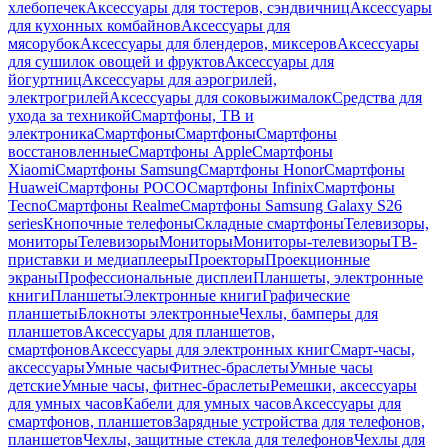
хлебопечек
Аксессуары для тостеров, сэндвичниц
Аксессуары
для кухонных комбайнов
Аксессуары для
мясорубок
Аксессуары для блендеров, миксеров
Аксессуары
для сушилок овощей и фруктов
Аксессуары для
йогуртниц
Аксессуары для аэрогрилей,
электрогрилей
Аксессуары для соковыжималок
Средства для
ухода за техникой
Смартфоны, ТВ и
электроника
Смартфоны
Смартфоны
Смартфоны
восстановленные
Смартфоны Apple
Смартфоны
Xiaomi
Смартфоны Samsung
Смартфоны Honor
Смартфоны
Huawei
Смартфоны POCO
Смартфоны Infinix
Смартфоны
Tecno
Смартфоны Realme
Смартфоны Samsung Galaxy S26
series
Кнопочные телефоны
Складные смартфоны
Телевизоры,
мониторы
Телевизоры
Мониторы
Мониторы-телевизоры
ТВ-
приставки и медиаплееры
Проекторы
Проекционные
экраны
Профессиональные дисплеи
Планшеты, электронные
книги
Планшеты
Электронные книги
Графические
планшеты
Блокноты электронные
Чехлы, бамперы для
планшетов
Аксессуары для планшетов,
смартфонов
Аксессуары для электронных книг
Смарт-часы,
аксессуары
Умные часы
Фитнес-браслеты
Умные часы
детские
Умные часы, фитнес-браслеты
Ремешки, аксессуары
для умных часов
Кабели для умных часов
Аксессуары для
смартфонов, планшетов
Зарядные устройства для телефонов,
планшетов
Чехлы, защитные стекла для телефонов
Чехлы для