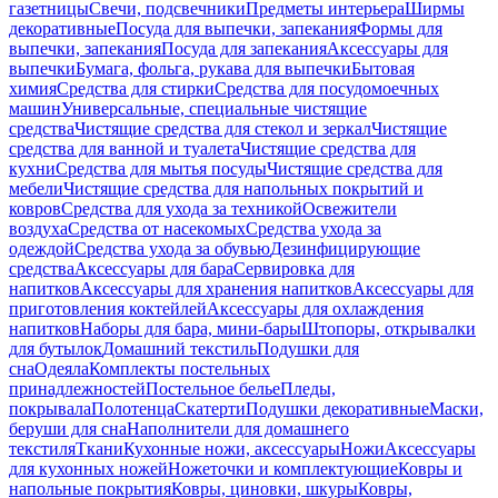
газетницы
Свечи, подсвечники
Предметы интерьера
Ширмы
декоративные
Посуда для выпечки, запекания
Формы для
выпечки, запекания
Посуда для запекания
Аксессуары для
выпечки
Бумага, фольга, рукава для выпечки
Бытовая
химия
Средства для стирки
Средства для посудомоечных
машин
Универсальные, специальные чистящие
средства
Чистящие средства для стекол и зеркал
Чистящие
средства для ванной и туалета
Чистящие средства для
кухни
Средства для мытья посуды
Чистящие средства для
мебели
Чистящие средства для напольных покрытий и
ковров
Средства для ухода за техникой
Освежители
воздуха
Средства от насекомых
Средства ухода за
одеждой
Средства ухода за обувью
Дезинфицирующие
средства
Аксессуары для бара
Сервировка для
напитков
Аксессуары для хранения напитков
Аксессуары для
приготовления коктейлей
Аксессуары для охлаждения
напитков
Наборы для бара, мини-бары
Штопоры, открывалки
для бутылок
Домашний текстиль
Подушки для
сна
Одеяла
Комплекты постельных
принадлежностей
Постельное белье
Пледы,
покрывала
Полотенца
Скатерти
Подушки декоративные
Маски,
беруши для сна
Наполнители для домашнего
текстиля
Ткани
Кухонные ножи, аксессуары
Ножи
Аксессуары
для кухонных ножей
Ножеточки и комплектующие
Ковры и
напольные покрытия
Ковры, циновки, шкуры
Ковры,