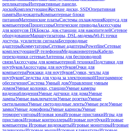
репликаторы
Интерактивные панели,
доски
Комплектующие
Жесткие диски, SSD
Оперативная
память
Видеокарты
Компьютерные блоки
питания
Материнские платы
Системы охлаждения
Корпуса для
компьютеров
Процессоры
Оптические приводы
Аксессуары
для корпусов ПК
Боксы, док-станции для накопителей
Сетевое
оборудование
Маршрутизаторы, DSL-модемы
Wi-Fi точки
доступа, усилители сигнала
Беспроводные
адаптеры
Коммутаторы
Сетевые адаптеры
Powerline
Сетевые
комплектующие
IP-телефония
Медиаконвертеры
Кабели,
переходники сетевые
Антенны для беспроводной
связи
Аксессуары для компьютерной техники
Подставки для
ноутбуков
Аксессуары для ноутбуков
Очки для
компьютера
Рюкзаки для ноутбуков
Сумки, чехлы для
ноутбуков
Средства для ухода за электроникой
Программное
обеспечение
Система Умный дом
Управление умным
домом
Умные колонки, станции
Умные камеры
видеонаблюдения
Умные датчики для дома
Умные
лампы
Умные выключатели
Умные розетки
Умные
светильники
Умные светодиодные ленты
Умные реле
Умные
замки
Умные домофоны
Умные карнизы
Умные
терморегуляторы
Игровая зона
Игровые приставки
Игры для
приставок
Игровые контроллеры
Игровые ноутбуки
Игровые
компьютеры
Игровые видеокарты
Игровые мониторы
Игровые
телевизоры
Игровые мыши
Игровые клавиатуры
Игровые