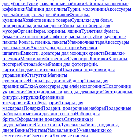
для уборки
Турки, заварочные чайники
Чайники заварочные,
кофейники
Чайники для плиты
Турки, молочники
Аксессуары
для чайников, электрочайников
Фильтры-
кувшины
Хозяйственные товары
Сушилки для белья,
прищепки
Гладильные доски
Урны, контейнеры для
мусора
Органайзеры, корзины, ящики
Туалетная бумага,
бумажные полотенца
Салфетки, мочалки, губки, мусорные
пакеты
Фольга, пленка, пакеты
Упаковочная тара
Аксессуары
для глажения
Аксессуары для стирки
Веревки,
шпагаты
Емкости, дозаторы для моющих средств
Вешалки-
плечики
Мешки хозяйственные
Сувениры
Копилки
Картины,
постеры
Фотоальбомы
Рамки для фотографий,
картин
Предметы интерьера
Шкатулки, подставки для
украшений
Статуэтки
Магниты
сувенирные
Иконы
Праздничный декор
Товары для
праздника
Елки
Аксессуары для елей новогодних
Новогодние
украшения
Светодиодные гирлянды, декорации
Светодиодные
фигуры, игрушки
Временные
татуировки
Фотобутафория
Товары для
маскарада
Подарки
Подарки, подарочные наборы
Подарочные
наборы косметики для лица и тела
Наборы для
бритья
Оформление подарков
Сантехника и
водоснабжение
Сантехника
Душевые кабины, поддоны,
двери
Ванны
Унитазы
Умывальники
Умывальники со
смесителями
Смесители
Душевые панели,