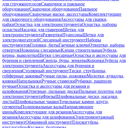
для стружкоотсосов
Сварочное и паяльное
оборудование
Сварочное оборудование
Паяльное
оборудование
Сварочные маски, аксессуары
Комплектующие
для сварочного оборудования
Аксессуары для сварки,
пайки
Оснастка для электроинструмента
Оснастка, наборы
оснастки
Насадки для граверов
Щетки для
электроинструмента
Развертки
Пуансоны
Щетки для
электродвигателей
Слесарный инструмент
Наборы
инструментов
Головки, биты
Гаечные ключи
Отвертки, наборы
отверток
Ножницы слесарные
Клещи строительные
Зубила,
керны, выколотки
Щетки слесарные
Оснастка и аксессуары для
бурения и сверления
Сверла, буры, зенкеры
Коронки
Зубила для
электроинструмента
Аксессуары для бурения и
сверления
Столярный инструмент
Тиски, струбцины,
гейферные зажимы
Ручные пилы, ножовки
Молотки, кувалды,
киянки
Напильники
Ручные стамески
Рубанки, рашпили
ручные
Оснастка и аксессуары для резания и
шлифования
Отрезные, пильные диски
Пильные полотна для
электроинструмента
Фрезы
Шлифовальные диски, насадки,
листы
Шлифовальные чашки
Точильные камни, круги,
сегменты
Полировальные валы
Направляющие
шины
Комплектующие для резания
Аксессуары для
резания
Аксессуары для шлифования
Электромонтажный
инструмент
Обжимной инструмент
Плоскогубцы,
круглогубцы
Кусачки, болторезы,