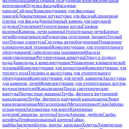
материалы
Шифер
Профнастил
Рулонная кровля
Кровельная
вентиляция
Отделка фасада
Фасадные
панели
Сайдинг
Комплектующие для фасадных
панелей
Декоративные штукатурки для фасада
Клинкерная
плитка для фасада
Декоративный камень для наружной
отделки
Отопление
Отопительные котлы
Газовые
колонки
Камины, печи-камины
Отопительные печи
Банные
печи
Водонагреватели
Радиаторы отопления, батареи
Теплый
пол
Теплые плинтусы
Системы антиобледенения
Управление
климатической техникой
Комплектующие для отопительного
оборудования
Стабилизаторы напряжения
Насосы
циркуляционные
Регулирующая арматура
Отвод и подвод
воды
Дымоходы и комплектующие
Управление климатической
техникой
Комплектующие для радиаторов
Комплектующие для
теплого пола
Топливо и аксессуары для отопительного
оборудования
Комплектующие для печей, каминов
Аксессуары
для каминов, печей
Комплектующие для отопительных котлов,
водонагревателей
Канализация
Тросы сантехнические,
вантузы
Прочистные машины
Трубы, фитинги внутренней
канализации
Трубы, фитинги наружной канализации
Люки
канализационные
Металлопрокат
Металлопрокат
Сваи
Заборы,
ограждения
Автоматика для ворот
Крепежные
изделия
Саморезы, шурупы
Гвозди
Анкеры, дюбели
Скобы,
штифты
Перфорированный крепеж
Гайки,
шайбы
Заклепки
Болты, винты, шпильки
Хомуты
Химические