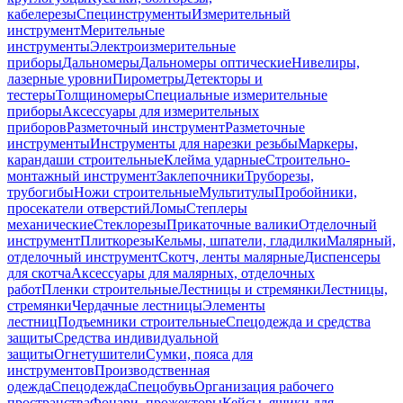
кабелерезы
Специнструменты
Измерительный
инструмент
Мерительные
инструменты
Электроизмерительные
приборы
Дальномеры
Дальномеры оптические
Нивелиры,
лазерные уровни
Пирометры
Детекторы и
тестеры
Толщиномеры
Специальные измерительные
приборы
Аксессуары для измерительных
приборов
Разметочный инструмент
Разметочные
инструменты
Инструменты для нарезки резьбы
Маркеры,
карандаши строительные
Клейма ударные
Строительно-
монтажный инструмент
Заклепочники
Труборезы,
трубогибы
Ножи строительные
Мультитулы
Пробойники,
просекатели отверстий
Ломы
Степлеры
механические
Стеклорезы
Прикаточные валики
Отделочный
инструмент
Плиткорезы
Кельмы, шпатели, гладилки
Малярный,
отделочный инструмент
Скотч, ленты малярные
Диспенсеры
для скотча
Аксессуары для малярных, отделочных
работ
Пленки строительные
Лестницы и стремянки
Лестницы,
стремянки
Чердачные лестницы
Элементы
лестниц
Подъемники строительные
Спецодежда и средства
защиты
Средства индивидуальной
защиты
Огнетушители
Сумки, пояса для
инструментов
Производственная
одежда
Спецодежда
Спецобувь
Организация рабочего
пространства
Фонари, прожекторы
Кейсы, ящики для