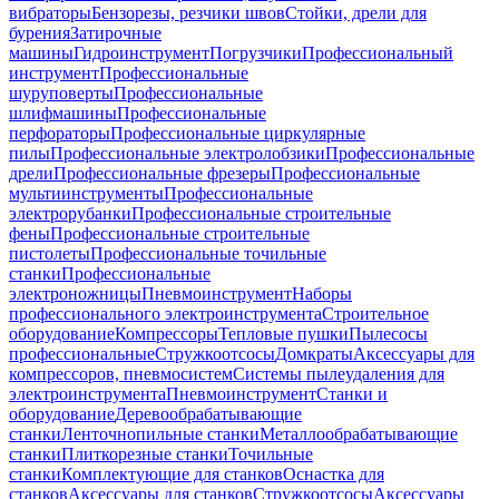
вибраторы
Бензорезы, резчики швов
Стойки, дрели для
бурения
Затирочные
машины
Гидроинструмент
Погрузчики
Профессиональный
инструмент
Профессиональные
шуруповерты
Профессиональные
шлифмашины
Профессиональные
перфораторы
Профессиональные циркулярные
пилы
Профессиональные электролобзики
Профессиональные
дрели
Профессиональные фрезеры
Профессиональные
мультиинструменты
Профессиональные
электрорубанки
Профессиональные строительные
фены
Профессиональные строительные
пистолеты
Профессиональные точильные
станки
Профессиональные
электроножницы
Пневмоинструмент
Наборы
профессионального электроинструмента
Строительное
оборудование
Компрессоры
Тепловые пушки
Пылесосы
профессиональные
Стружкоотсосы
Домкраты
Аксессуары для
компрессоров, пневмосистем
Системы пылеудаления для
электроинструмента
Пневмоинструмент
Станки и
оборудование
Деревообрабатывающие
станки
Ленточнопильные станки
Металлообрабатывающие
станки
Плиткорезные станки
Точильные
станки
Комплектующие для станков
Оснастка для
станков
Аксессуары для станков
Стружкоотсосы
Аксессуары