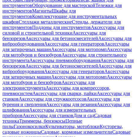
инструментов
Оборудование для мастерской
Тележки для
инструментов
Магниты
Шкафы для
инструментов
Комплектующие для инструментальных
шкафов
Стеллажи металлические
Стенды, держатели для
инструментов
Поддоны для инструментов
Аксессуары для
силовой и строительной техники
Аксессуары для
бензорезов
Аксессуары для бетоносмесителей
Аксессуары для
виброоборудования
Аксессуары для генераторов
Аксессуары
для затирочных машин
Аксессуары для мотопомп
Аксессуары
для мотобуров и бензобуров
Аксессуары для строительного
инструмента
Аксессуары пневмооборудования
Аксессуары для
бензорезов
Аксессуары для бетоносмесителей
Аксессуары для
виброоборудования
Аксессуары для генераторов
Аксессуары
для затирочных машин
Аксессуары для мотопомп
Аксессуары
для мотобуров и бензобуров
Аксессуары для
электроинструмента
Аксессуары для компрессоров,
пневмосистем
Аксессуары для сварки, пайки
Аксессуары для
станков
Аксессуары для стружкоотсосов
Аксессуары для
бурения и сверления
Аксессуары для резания
Аксессуары для
шлифования
Аксессуары для измерительных
приборов
Аксессуары для станков
Дом и сад
Садовая
техника
Триммеры, бензокосы
Цепные
пилы
Газонокосилки
Культиваторы, мотоблоки
Кусторезы,
садовые ножницы
Садовые, кормовые измельчители
Садовые