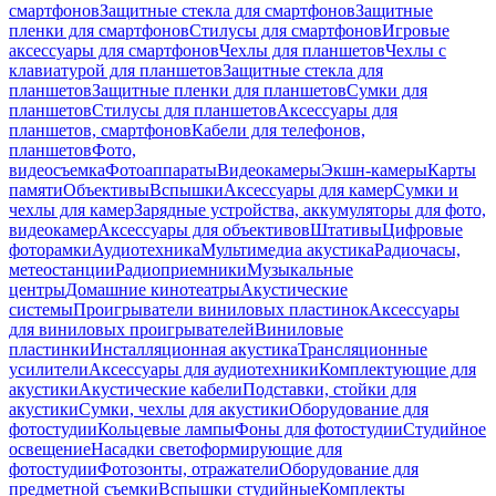
смартфонов
Защитные стекла для смартфонов
Защитные
пленки для смартфонов
Стилусы для смартфонов
Игровые
аксессуары для смартфонов
Чехлы для планшетов
Чехлы с
клавиатурой для планшетов
Защитные стекла для
планшетов
Защитные пленки для планшетов
Сумки для
планшетов
Стилусы для планшетов
Аксессуары для
планшетов, смартфонов
Кабели для телефонов,
планшетов
Фото,
видеосъемка
Фотоаппараты
Видеокамеры
Экшн-камеры
Карты
памяти
Объективы
Вспышки
Аксессуары для камер
Сумки и
чехлы для камер
Зарядные устройства, аккумуляторы для фото,
видеокамер
Аксессуары для объективов
Штативы
Цифровые
фоторамки
Аудиотехника
Мультимедиа акустика
Радиочасы,
метеостанции
Радиоприемники
Музыкальные
центры
Домашние кинотеатры
Акустические
системы
Проигрыватели виниловых пластинок
Аксессуары
для виниловых проигрывателей
Виниловые
пластинки
Инсталляционная акустика
Трансляционные
усилители
Аксессуары для аудиотехники
Комплектующие для
акустики
Акустические кабели
Подставки, стойки для
акустики
Сумки, чехлы для акустики
Оборудование для
фотостудии
Кольцевые лампы
Фоны для фотостудии
Студийное
освещение
Насадки светоформирующие для
фотостудии
Фотозонты, отражатели
Оборудование для
предметной съемки
Вспышки студийные
Комплекты