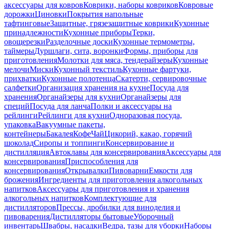
аксессуары для ковров
Коврики, наборы ковриков
Ковровые
дорожки
Циновки
Покрытия напольные
тафтинговые
Защитные, грязезащитные коврики
Кухонные
принадлежности
Кухонные приборы
Терки,
овощерезки
Разделочные доски
Кухонные термометры,
таймеры
Дуршлаги, сита, воронки
Формы, приборы для
приготовления
Молотки для мяса, тендерайзеры
Кухонные
мелочи
Миски
Кухонный текстиль
Кухонные фартуки,
прихватки
Кухонные полотенца
Скатерти, сервировочные
салфетки
Организация хранения на кухне
Посуда для
хранения
Органайзеры для кухни
Органайзеры для
специй
Посуда для ланча
Полки и аксессуары на
рейлинги
Рейлинги для кухни
Одноразовая посуда,
упаковка
Вакуумные пакеты,
контейнеры
Бакалея
Кофе
Чай
Цикорий, какао, горячий
шоколад
Сиропы и топпинги
Консервирование и
дистилляция
Автоклавы для консервирования
Аксессуары для
консервирования
Приспособления для
консервирования
Открывалки
Пивоварни
Емкости для
брожения
Ингредиенты для приготовления алкогольных
напитков
Аксессуары для приготовления и хранения
алкогольных напитков
Комплектующие для
дистилляторов
Прессы, дробилки для виноделия и
пивоварения
Дистилляторы бытовые
Уборочный
инвентарь
Швабры, насадки
Ведра, тазы для уборки
Наборы