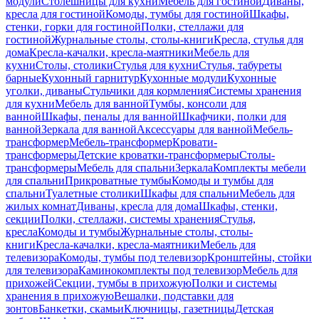
модули
Столешницы для кухни
Мебель для гостиной
Диваны,
кресла для гостиной
Комоды, тумбы для гостиной
Шкафы,
стенки, горки для гостиной
Полки, стеллажи для
гостиной
Журнальные столы, столы-книги
Кресла, стулья для
дома
Кресла-качалки, кресла-маятники
Мебель для
кухни
Столы, столики
Стулья для кухни
Стулья, табуреты
барные
Кухонный гарнитур
Кухонные модули
Кухонные
уголки, диваны
Стульчики для кормления
Системы хранения
для кухни
Мебель для ванной
Тумбы, консоли для
ванной
Шкафы, пеналы для ванной
Шкафчики, полки для
ванной
Зеркала для ванной
Аксессуары для ванной
Мебель-
трансформер
Мебель-трансформер
Кровати-
трансформеры
Детские кроватки-трансформеры
Столы-
трансформеры
Мебель для спальни
Зеркала
Комплекты мебели
для спальни
Прикроватные тумбы
Комоды и тумбы для
спальни
Туалетные столики
Шкафы для спальни
Мебель для
жилых комнат
Диваны, кресла для дома
Шкафы, стенки,
секции
Полки, стеллажи, системы хранения
Стулья,
кресла
Комоды и тумбы
Журнальные столы, столы-
книги
Кресла-качалки, кресла-маятники
Мебель для
телевизора
Комоды, тумбы под телевизор
Кронштейны, стойки
для телевизора
Каминокомплекты под телевизор
Мебель для
прихожей
Секции, тумбы в прихожую
Полки и системы
хранения в прихожую
Вешалки, подставки для
зонтов
Банкетки, скамьи
Ключницы, газетницы
Детская