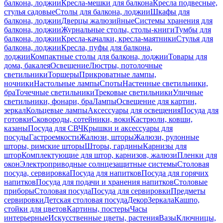
балкона, лоджии
Кресла-мешки для балкона
Кресла подвесные,
стулья садовые
Столы для балкона, лоджии
Шкафы для
балкона, лоджии
Дверцы жалюзийные
Системы хранения для
балкона, лоджии
Журнальные столы, столы-книги
Тумбы для
балкона, лоджии
Кресла-качалки, кресла-маятники
Стулья для
балкона, лоджии
Кресла, пуфы для балкона,
лоджии
Компактные столы для балкона, лоджии
Товары для
дома, бакалея
Освещение
Люстры, потолочные
светильники
Торшеры
Прикроватные лампы,
ночники
Настольные лампы
Споты
Настенные светильники,
бра
Точечные светильники
Трековые светильники
Уличные
светильники, фонари, бра
Лампы
Освещение для картин,
зеркал
Кольцевые лампы
Аксессуары для освещения
Посуда для
готовки
Сковороды, сотейники, воки
Кастрюли, ковши,
казаны
Посуда для СВЧ
Крышки и аксессуары для
посуды
Гастроемкости
Жалюзи, шторы
Жалюзи, рулонные
шторы, римские шторы
Шторы, гардины
Карнизы для
штор
Комплектующие для штор, карнизов, жалюзи
Пленки для
окон
Электроприводные солнцезащитные системы
Столовая
посуда, сервировка
Посуда для напитков
Посуда для горячих
напитков
Посуда для подачи и хранения напитков
Столовые
приборы
Столовая посуда
Посуда для сервировки
Предметы
сервировки
Детская столовая посуда
Декор
Зеркала
Кашпо,
стойки для цветов
Картины, постеры
Часы
интерьерные
Искусственные цветы, растения
Вазы
Ключницы,