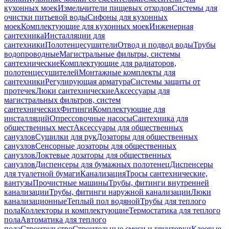
кухонных моек
Измельчители пищевых отходов
Системы для
очистки питьевой воды
Сифоны для кухонных
моек
Комплектующие для кухонных моек
Инженерная
сантехника
Инсталляции для
сантехники
Полотенцесушители
Отвод и подвод воды
Трубы
водопроводные
Магистральные фильтры, системы
сантехнические
Комплектующие для радиаторов,
полотенцесушителей
Монтажные комплекты для
сантехники
Регулирующая арматура
Системы защиты от
протечек
Люки сантехнические
Аксессуары для
магистральных фильтров, систем
сантехнических
Фитинги
Комплектующие для
инсталляций
Опрессовочные насосы
Сантехника для
общественных мест
Аксессуары для общественных
санузлов
Сушилки для рук
Дозаторы для общественных
санузлов
Сенсорные дозаторы для общественных
санузлов
Локтевые дозаторы для общественных
санузлов
Диспенсеры для бумажных полотенец
Диспенсеры
для туалетной бумаги
Канализация
Тросы сантехнические,
вантузы
Прочистные машины
Трубы, фитинги внутренней
канализации
Трубы, фитинги наружной канализации
Люки
канализационные
Теплый пол водяной
Трубы для теплого
пола
Коллекторы и комплектующие
Термостатика для теплого
пола
Автоматика для теплого
пола
Строительство
Строительные смеси и грунтовки
Клеевые