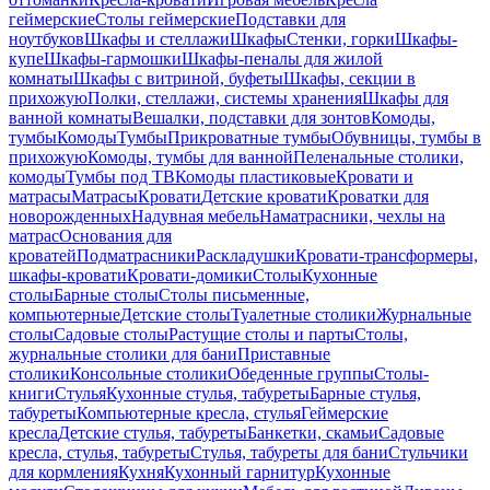
геймерские
Столы геймерские
Подставки для
ноутбуков
Шкафы и стеллажи
Шкафы
Стенки, горки
Шкафы-
купе
Шкафы-гармошки
Шкафы-пеналы для жилой
комнаты
Шкафы с витриной, буфеты
Шкафы, секции в
прихожую
Полки, стеллажи, системы хранения
Шкафы для
ванной комнаты
Вешалки, подставки для зонтов
Комоды,
тумбы
Комоды
Тумбы
Прикроватные тумбы
Обувницы, тумбы в
прихожую
Комоды, тумбы для ванной
Пеленальные столики,
комоды
Тумбы под ТВ
Комоды пластиковые
Кровати и
матрасы
Матрасы
Кровати
Детские кровати
Кроватки для
новорожденных
Надувная мебель
Наматрасники, чехлы на
матрас
Основания для
кроватей
Подматрасники
Раскладушки
Кровати-трансформеры,
шкафы-кровати
Кровати-домики
Столы
Кухонные
столы
Барные столы
Столы письменные,
компьютерные
Детские столы
Туалетные столики
Журнальные
столы
Садовые столы
Растущие столы и парты
Столы,
журнальные столики для бани
Приставные
столики
Консольные столики
Обеденные группы
Столы-
книги
Стулья
Кухонные стулья, табуреты
Барные стулья,
табуреты
Компьютерные кресла, стулья
Геймерские
кресла
Детские стулья, табуреты
Банкетки, скамьи
Садовые
кресла, стулья, табуреты
Стулья, табуреты для бани
Стульчики
для кормления
Кухня
Кухонный гарнитур
Кухонные