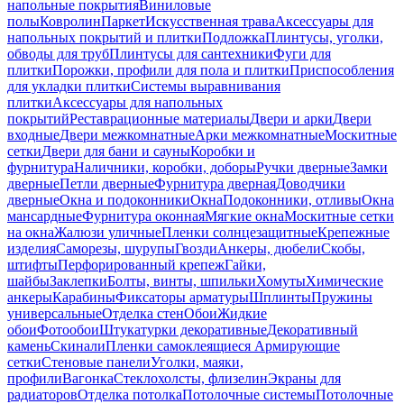
напольные покрытия
Виниловые
полы
Ковролин
Паркет
Искусственная трава
Аксессуары для
напольных покрытий и плитки
Подложка
Плинтусы, уголки,
обводы для труб
Плинтусы для сантехники
Фуги для
плитки
Порожки, профили для пола и плитки
Приспособления
для укладки плитки
Системы выравнивания
плитки
Аксессуары для напольных
покрытий
Реставрационные материалы
Двери и арки
Двери
входные
Двери межкомнатные
Арки межкомнатные
Москитные
сетки
Двери для бани и сауны
Коробки и
фурнитура
Наличники, коробки, доборы
Ручки дверные
Замки
дверные
Петли дверные
Фурнитура дверная
Доводчики
дверные
Окна и подоконники
Окна
Подоконники, отливы
Окна
мансардные
Фурнитура оконная
Мягкие окна
Москитные сетки
на окна
Жалюзи уличные
Пленки солнцезащитные
Крепежные
изделия
Саморезы, шурупы
Гвозди
Анкеры, дюбели
Скобы,
штифты
Перфорированный крепеж
Гайки,
шайбы
Заклепки
Болты, винты, шпильки
Хомуты
Химические
анкеры
Карабины
Фиксаторы арматуры
Шплинты
Пружины
универсальные
Отделка стен
Обои
Жидкие
обои
Фотообои
Штукатурки декоративные
Декоративный
камень
Скинали
Пленки самоклеящиеся
Армирующие
сетки
Стеновые панели
Уголки, маяки,
профили
Вагонка
Стеклохолсты, флизелин
Экраны для
радиаторов
Отделка потолка
Потолочные системы
Потолочные