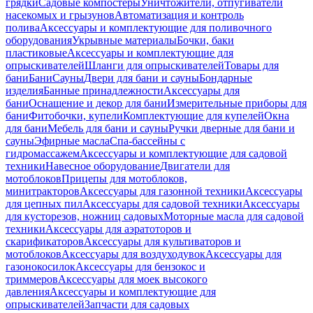
грядки
Садовые компостеры
Уничтожители, отпугиватели
насекомых и грызунов
Автоматизация и контроль
полива
Аксессуары и комплектующие для поливочного
оборудования
Укрывные материалы
Бочки, баки
пластиковые
Аксессуары и комплектующие для
опрыскивателей
Шланги для опрыскивателей
Товары для
бани
Бани
Сауны
Двери для бани и сауны
Бондарные
изделия
Банные принадлежности
Аксессуары для
бани
Оснащение и декор для бани
Измерительные приборы для
бани
Фитобочки, купели
Комплектующие для купелей
Окна
для бани
Мебель для бани и сауны
Ручки дверные для бани и
сауны
Эфирные масла
Спа-бассейны с
гидромассажем
Аксессуары и комплектующие для садовой
техники
Навесное оборудование
Двигатели для
мотоблоков
Прицепы для мотоблоков,
минитракторов
Аксессуары для газонной техники
Аксессуары
для цепных пил
Аксессуары для садовой техники
Аксессуары
для кусторезов, ножниц садовых
Моторные масла для садовой
техники
Аксессуары для аэратоторов и
скарификаторов
Аксессуары для культиваторов и
мотоблоков
Аксессуары для воздуходувок
Аксессуары для
газонокосилок
Аксессуары для бензокос и
триммеров
Аксессуары для моек высокого
давления
Аксессуары и комплектующие для
опрыскивателей
Запчасти для садовых