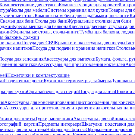
Комплектующие для стульев
Комплектующие для кроватей и кро
итура
Чехлы для мебели
Системы хранения для кухни
Товары для 
, уличные столы
Комплекты мебели для сада
Гамаки, шезлонги
Ка
Скамьи для бани
Столы для бани
Журнальные столики для бани
лоджии
Кресла-мешки для балкона
Кресла подвесные, стулья садо
оджии
Журнальные столы, столы-книги
Тумбы для балкона, лодж
я балкона, лоджии
ши, казаны
Посуда для СВЧ
Крышки и аксессуары для посуды
Гаст
орячих напитков
Посуда для подачи и хранения напитков
Столовы
Посуда для запекания
Аксессуары для выпечки
Бумага, фольга, р
хранения напитков
Аксессуары для приготовления коктейлей
Аксе
ожей
Ножеточки и комплектующие
ки
Разделочные доски
Кухонные термометры, таймеры
Дуршлаги, 
ры для кухни
Органайзеры для специй
Посуда для ланча
Полки и 
ия
Аксессуары для консервирования
Приспособления для консер
ков
Аксессуары для приготовления и хранения алкогольных напи
йники для плиты
Турки, молочники
Аксессуары для чайников, э
отографий, картин
Предметы интерьера
Шкатулки, подставки дл
етики для лица и тела
Наборы для бритья
Оформление подарков
льтры для воды
Фильтры-кувшины
Картриджи, комплектующие д