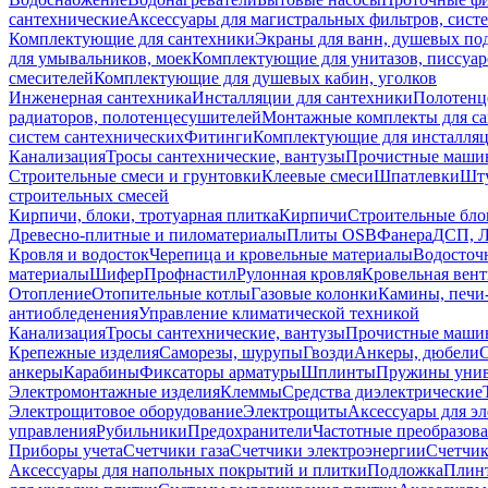
сантехнические
Аксессуары для магистральных фильтров, сист
Комплектующие для сантехники
Экраны для ванн, душевых по
для умывальников, моек
Комплектующие для унитазов, писсуар
смесителей
Комплектующие для душевых кабин, уголков
Инженерная сантехника
Инсталляции для сантехники
Полотенц
радиаторов, полотенцесушителей
Монтажные комплекты для с
систем сантехнических
Фитинги
Комплектующие для инсталля
Канализация
Тросы сантехнические, вантузы
Прочистные маши
Строительные смеси и грунтовки
Клеевые смеси
Шпатлевки
Шту
строительных смесей
Кирпичи, блоки, тротуарная плитка
Кирпичи
Строительные бло
Древесно-плитные и пиломатериалы
Плиты OSB
Фанера
ДСП, 
Кровля и водосток
Черепица и кровельные материалы
Водосточ
материалы
Шифер
Профнастил
Рулонная кровля
Кровельная вен
Отопление
Отопительные котлы
Газовые колонки
Камины, печи
антиобледенения
Управление климатической техникой
Канализация
Тросы сантехнические, вантузы
Прочистные маши
Крепежные изделия
Саморезы, шурупы
Гвозди
Анкеры, дюбели
анкеры
Карабины
Фиксаторы арматуры
Шплинты
Пружины унив
Электромонтажные изделия
Клеммы
Средства диэлектрические
Электрощитовое оборудование
Электрощиты
Аксессуары для э
управления
Рубильники
Предохранители
Частотные преобразов
Приборы учета
Счетчики газа
Счетчики электроэнергии
Счетчи
Аксессуары для напольных покрытий и плитки
Подложка
Плинт