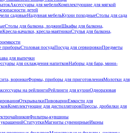
ваток
Аксессуары для мебели
Комплектующие для мягкой
безопасности детей
чели садовые
Надувная мебель
Кухни походные
Столы для сада
вые
Столы для балкона, лоджии
Шкафы для балкона,
ии
Кресла-качалки, кресла-маятники
Стулья для балкона,
роемкости
е приборы
Столовая посуда
Посуда для сервировки
Предметы
укава для выпечки
ссуары для охлаждения напитков
Наборы для бара, мини-
сита, воронки
Формы, приборы для приготовления
Молотки для
аксессуары на рейлинги
Рейлинги для кухни
Одноразовая
вирования
Открывалки
Пивоварни
Емкости для
тков
Комплектующие для дистилляторов
Прессы, дробилки для
лектрочайников
Фильтры-кувшины
я украшений
Статуэтки
Магниты сувенирные
Иконы
ля проточных фильтров
Магистральные фильтры, системы