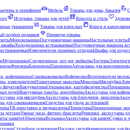
ьютеры и периферия
Мебель
Товары для дома, бакалея
С
мото
Игрушки, товары для детей
Красота и стиль
Здоров
рные украшения
Товары для взрослых
Книги и канцеляри
й подбор подарков
Премиум товары
плиты
Морозильники
Посудомоечные машины
Настольные плиты
 шкафы
Холодильники встраиваемые
Посудомоечные машины вс
встраиваемые
Измельчители пищевых отходов
Шкафы для подогр
чи
Мультиварки
Сэндвичницы, хот-дог мейкеры
Тостеры
Электрог
еницы
Фризеры
Блинницы
Пароварки
Автоклавы для консервиров
ки, кофемашины
Соковыжималки
Кофемолки
Вспениватели молок
ны, измельчители
Планетарные миксеры
Миксеры
Мясорубки
Лом
и фруктов
Вакууматоры
Открывалки, картофелечистки
Проращива
вых печей
Вакуумные пакеты, контейнеры
Аксессуары для кофе
ессуары для мясорубок
Аксессуары для блендеров, миксеров
Аксе
ры для соковыжималок
Средства для ухода за техникой
зоры
ТВ-приставки и медиаплееры
Проекторы
Проекционные эк
сы детские
Умные часы, фитнес-браслеты
Ремешки, аксессуары дл
рты памяти
Объективы
Вспышки
Аксессуары для камер
Сумки и ч
орамки
студии
Студийное освещение
Насадки светоформирующие для фо