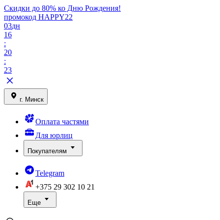
Скидки до 80% ко Дню Рождения!
промокод HAPPY22
03
дн
16
:
20
:
23
г. Минск
Оплата частями
Для юрлиц
Покупателям
Telegram
+375 29
302 10 21
Еще