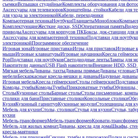
съемки
Вспышки студийные
Комплекты оборудования для фото
Аксессуары для телевизоров
Кронштейны, стойки
Кабели для т
для ухода за электроникой
Кабели, переходники
Компьютерная техника
Ноутбуки
Планшеты
Моноблоки
Компью
Комплектующие
Жесткие диски, SSD
Оперативная память
Видео
приводы
Аксессуары для корпусов ПК
Боксы, док-станции для 
Аксессуары для компьютерной техники
Подставки для ноутбук
электроникой
Программное обеспечение
Игровая зона
Игровые приставки
Игры для приставок
Игровые 
мыши
Игровые клавиатуры
Игровые наушники
Кресла геймерск
Pop
Подставки для ноутбуков
Светодиодные ленты
Лампы для м
Накопители данных
USB Flash накопители
Внешние HDD, SSD 
Мягкая мебель
Диваны, тахты
Диваны прямые
Диваны угловые
Д
мебели
Бескаркасные кресла-мешки и диваны
Надувные диваны
Игровая мебель
Кресла геймерские
Столы геймерские
Подставки
Комоды, тумбы
Комоды
Тумбы
Прикроватные тумбы
Обувницы, 
Столы
Кухонные столы
Барные столы
Столы письменные, комп
столики для бани
Приставные столики
Консольные столики
Обе
Кухня
Кухонный гарнитур
Кухонные модули
Столешницы для к
Мебель для кухни
Столы, столики
Стулья для кухни
Стулья, таб
кухни
Мебель-трансформер
Мебель-трансформер
Кровати-трансформе
Мебель для жилых комнат
Диваны, кресла для дома
Шкафы, стен
кресла-маятники
Мебель для прихожей
Секции, тумбы в прихожую
Полки и сист