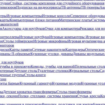
студии
Стойки, системы крепления для студийного оборудования
елевизоров
Подписки на видеосервисы
ТВ-антенны
ТВ-тюнеры
Ак
теры
Игровые компьютеры
Игровые консоли
Серверное оборудов
карты
Компьютерные блоки питания
Материнские платы
Системы
накопителей
ов
Аксессуары для ноутбуков
Очки для компьютера
Рюкзаки для но
контроллеры
Игровые ноутбуки
Игровые компьютеры
Игровые ви
ие
Столы геймерские
Игровые микрофоны
Игровая мультимедиа 
ониторов
диски
Карты памяти
Сетевые накопители
Картридеры
Оптические
иваны П-образные
Кухонные уголки, диваны
Диваны модульные
 для ноутбуков
тумбы в прихожую
Комоды, тумбы для ванной
Пеленальные стол
ьютерные
Детские столы
Туалетные столики
Журнальные столы
Са
денные группы
Столы-книги
ухни
уреты барные
Кухонный гарнитур
Кухонные модули
Кухонные угол
ры
Детские кроватки-трансформеры
Столы-трансформеры
ки, секции
Полки, стеллажи, системы хранения
Стулья, кресла
Ко
емы хранения в прихожую
Вешалки, подставки для зонтов
Банкет