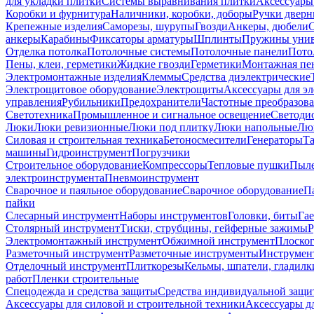
для укладки плитки
Системы выравнивания плитки
Аксессуары
Коробки и фурнитура
Наличники, коробки, доборы
Ручки дверн
Крепежные изделия
Саморезы, шурупы
Гвозди
Анкеры, дюбели
анкеры
Карабины
Фиксаторы арматуры
Шплинты
Пружины унив
Отделка потолка
Потолочные системы
Потолочные панели
Пото
Пены, клеи, герметики
Жидкие гвозди
Герметики
Монтажная пе
Электромонтажные изделия
Клеммы
Средства диэлектрические
Электрощитовое оборудование
Электрощиты
Аксессуары для э
управления
Рубильники
Предохранители
Частотные преобразов
Светотехника
Промышленное и сигнальное освещение
Светоди
Люки
Люки ревизионные
Люки под плитку
Люки напольные
Люк
Силовая и строительная техника
Бетоносмесители
Генераторы
Та
машины
Гидроинструмент
Погрузчики
Строительное оборудование
Компрессоры
Тепловые пушки
Пыле
электроинструмента
Пневмоинструмент
Сварочное и паяльное оборудование
Сварочное оборудование
П
пайки
Слесарный инструмент
Наборы инструментов
Головки, биты
Га
Столярный инструмент
Тиски, струбцины, гейферные зажимы
Р
Электромонтажный инструмент
Обжимной инструмент
Плоског
Разметочный инструмент
Разметочные инструменты
Инструмент
Отделочный инструмент
Плиткорезы
Кельмы, шпатели, гладилк
работ
Пленки строительные
Спецодежда и средства защиты
Средства индивидуальной защ
Аксессуары для силовой и строительной техники
Аксессуары дл