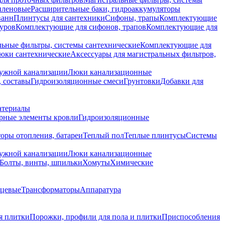
иленовые
Расширительные баки, гидроаккумуляторы
ванн
Плинтусы для сантехники
Сифоны, трапы
Комплектующие
уров
Комплектующие для сифонов, трапов
Комплектующие для
ьные фильтры, системы сантехнические
Комплектующие для
юки сантехнические
Аксессуары для магистральных фильтров,
ружной канализации
Люки канализационные
 составы
Гидроизоляционные смеси
Грунтовки
Добавки для
атериалы
рные элементы кровли
Гидроизоляционные
оры отопления, батареи
Теплый пол
Теплые плинтусы
Системы
ружной канализации
Люки канализационные
Болты, винты, шпильки
Хомуты
Химические
нцевые
Трансформаторы
Аппаратура
я плитки
Порожки, профили для пола и плитки
Приспособления