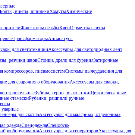
дверные
Болты, винты, шпильки
Хомуты
Химические
творители
Фиксаторы резьбы
Клеи
Герметики, пены
нцевые
Трансформаторы
Аппаратура
уары для светотехники
Аксессуары для светодиодных лент
езы, резчики швов
Стойки, дрели для бурения
Затирочные
ля компрессоров, пневмосистем
Системы пылеудаления для
ие для сварочного оборудования
Аксессуары для сварки,
щи строительные
Зубила, керны, выколотки
Щетки слесарные
чные стамески
Рубанки, рашпили ручные
енты
 ударные
енсеры для скотча
Аксессуары для малярных, отделочных
ная одежда
Спецодежда
Спецобувь
виброоборудования
Аксессуары для генераторов
Аксессуары для