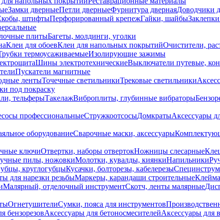
 для напольных покрытий
Реставрационные материалы
ые
Замки дверные
Петли дверные
Фурнитура дверная
Доводчики 
Скобы, штифты
Перфорированный крепеж
Гайки, шайбы
Заклепки
ерсальные
лочные плиты
Багеты, молдинги, уголки
на
Клеи для обоев
Клеи для напольных покрытий
Очистители, рас
Трубки термоусаживаемые
Изолирующие зажимы
лектрощита
Шины электротехнические
Выключатели путевые, ко
атели
Пускатели магнитные
одные ленты
Точечные светильники
Трековые светильники
Аксесс
и под покраску
ли, тельферы
Такелаж
Виброплиты, глубинные вибраторы
Бензор
сосы профессиональные
Стружкоотсосы
Домкраты
Аксессуары д
аяльное оборудование
Сварочные маски, аксессуары
Комплектующ
ечные ключи
Отвертки, наборы отверток
Ножницы слесарные
Кле
учные пилы, ножовки
Молотки, кувалды, киянки
Напильники
Ру
убцы, круглогубцы
Кусачки, болторезы, кабелерезы
Специнструм
ы для нарезки резьбы
Маркеры, карандаши строительные
Клейма
и
Малярный, отделочный инструмент
Скотч, ленты малярные
Дисп
иты
Огнетушители
Сумки, пояса для инструментов
Производствен
я бензорезов
Аксессуары для бетоносмесителей
Аксессуары для 