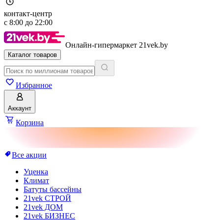
контакт-центр
с
8:00
до
22:00
Онлайн-гипермаркет 21vek.by
Каталог товаров
Избранное
Аккаунт
Корзина
Все акции
Уценка
Климат
Батуты бассейны
21vek СТРОЙ
21vek ДОМ
21vek БИЗНЕС