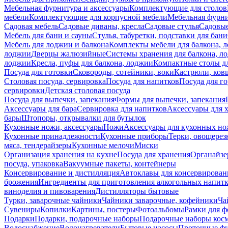
Мебельная фурнитура и аксессуары
Комплектующие для столов
мебели
Комплектующие для корпусной мебели
Мебельная фурн
Садовая мебель
Садовые диваны, кресла
Садовые стулья
Садовые
Мебель для бани и сауны
Стулья, табуретки, подставки для бани
Мебель для лоджии и балкона
Комплекты мебели для балкона, 
лоджии
Дверцы жалюзийные
Системы хранения для балкона, л
лоджии
Кресла, пуфы для балкона, лоджии
Компактные столы дл
Посуда для готовки
Сковороды, сотейники, воки
Кастрюли, ков
Столовая посуда, сервировка
Посуда для напитков
Посуда для г
сервировки
Детская столовая посуда
Посуда для выпечки, запекания
Формы для выпечки, запекания
Аксессуары для бара
Сервировка для напитков
Аксессуары для 
бары
Штопоры, открывалки для бутылок
Кухонные ножи, аксессуары
Ножи
Аксессуары для кухонных н
Кухонные принадлежности
Кухонные приборы
Терки, овощерез
мяса, тендерайзеры
Кухонные мелочи
Миски
Организация хранения на кухне
Посуда для хранения
Органайзе
посуда, упаковка
Вакуумные пакеты, контейнеры
Консервирование и дистилляция
Автоклавы для консервирован
брожения
Ингредиенты для приготовления алкогольных напит
виноделия и пивоварения
Дистилляторы бытовые
Турки, заварочные чайники
Чайники заварочные, кофейники
Ча
Сувениры
Копилки
Картины, постеры
Фотоальбомы
Рамки для ф
Подарки
Подарки, подарочные наборы
Подарочные наборы косм
Водоснабжение
Водонагреватели
Бытовые насосы
Проточные фи