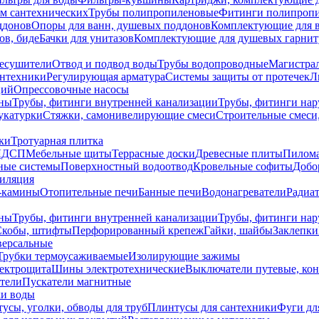
ем сантехнических
Трубы полипропиленовые
Фитинги полипроп
ддонов
Опоры для ванн, душевых поддонов
Комплектующие для 
ов, биде
Бачки для унитазов
Комплектующие для душевых гарнит
есушители
Отвод и подвод воды
Трубы водопроводные
Магистрал
антехники
Регулирующая арматура
Системы защиты от протечек
Л
ций
Опрессовочные насосы
ны
Трубы, фитинги внутренней канализации
Трубы, фитинги на
катурки
Стяжки, самонивелирующие смеси
Строительные смеси,
ки
Тротуарная плитка
ЛДСП
Мебельные щиты
Террасные доски
Древесные плиты
Пилом
ные системы
Поверхностный водоотвод
Кровельные софиты
Добо
тиляция
-камины
Отопительные печи
Банные печи
Водонагреватели
Радиат
ны
Трубы, фитинги внутренней канализации
Трубы, фитинги на
Скобы, штифты
Перфорированный крепеж
Гайки, шайбы
Заклепки
ерсальные
Трубки термоусаживаемые
Изолирующие зажимы
лектрощита
Шины электротехнические
Выключатели путевые, ко
атели
Пускатели магнитные
ки воды
усы, уголки, обводы для труб
Плинтусы для сантехники
Фуги дл