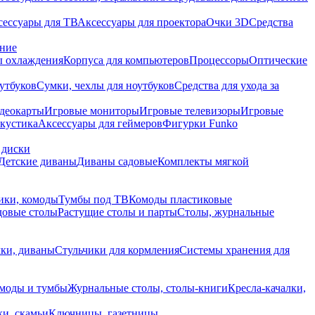
сессуары для ТВ
Аксессуары для проектора
Очки 3D
Средства
ание
 охлаждения
Корпуса для компьютеров
Процессоры
Оптические
утбуков
Сумки, чехлы для ноутбуков
Средства для ухода за
деокарты
Игровые мониторы
Игровые телевизоры
Игровые
акустика
Аксессуары для геймеров
Фигурки Funko
 диски
Детские диваны
Диваны садовые
Комплекты мягкой
ики, комоды
Тумбы под ТВ
Комоды пластиковые
довые столы
Растущие столы и парты
Столы, журнальные
ки, диваны
Стульчики для кормления
Системы хранения для
моды и тумбы
Журнальные столы, столы-книги
Кресла-качалки,
ки, скамьи
Ключницы, газетницы