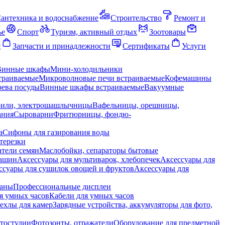
антехника и водоснабжение
Строительство
Ремонт и
ье
Спорт
Туризм, активный отдых
Зоотовары
я
Запчасти и принадлежности
Сертификаты
Услуги
Винные шкафы
Мини-холодильники
траиваемые
Микроволновые печи встраиваемые
Кофемашины
ева посуды
Винные шкафы встраиваемые
Вакуумные
рили, электрошашлычницы
Вафельницы, орешницы,
ания
Сыроварни
Фритюрницы, фондю-
а
Сифоны для газирования воды
терезки
тели семян
Маслобойки, сепараторы бытовые
машин
Аксессуары для мультиварок, хлебопечек
Аксессуары для
ссуары для сушилок овощей и фруктов
Аксессуары для
раны
Профессиональные дисплеи
я умных часов
Кабели для умных часов
ехлы для камер
Зарядные устройства, аккумуляторы для фото,
тостудии
Фотозонты, отражатели
Оборудование для предметной