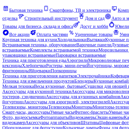
Бытовая техника
Смартфоны, ТВ и электроника
Комп
отделка
Строительный инструмент
Дом и сад
Авто и 
Товары для бизнеса, склада и офиса
Досуг и хобби
Ювели
Все акции
Оплата частями
Уцененные товары
Умны
Крупная техника для кухни
Холодильники
Вытяжки
Кухонные 
Встраиваемая техника, оборудование
Варочные панели
Духовые
встраиваемые
Комплекты встраиваемой техники
Морозильники 
упаковщики встраиваемые
Пароварки встраиваемые
Техника для приготовления еды
Аэрогрили
Микроволновые пе
кексницы
Хлебопечки
Ростеры, мини-печи
Йогуртницы, морож
фритюрницы
Яйцеварки
Попкорницы
Техника для приготовления напитков
Электрочайники
Кофевар
Техника для измельчения продуктов
Блендеры
Кухонные комбай
Мелкая техника
Весы кухонные, бытовые
Сушилки для овощей 
Аксессуары для кухонной техники
Аксессуары для микроволно
тостеров, сэндвичниц
Аксессуары для кухонных комбайнов
Акс
йогуртниц
Аксессуары для аэрогрилей, электрогрилей
Аксессуа
Телевизоры, мониторы
Телевизоры
Мониторы
Мониторы-телеви
Смарт-часы, аксессуары
Умные часы
Фитнес-браслеты
Умные ча
Фото, видеосъемка
Фотоаппараты
Видеокамеры
Экшн-камеры
Ка
видеокамер
Аксессуары для объективов
Штативы
Цифровые фот
Оборудование для фотостудии
Кольцевые лампы
Фоны для фото