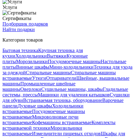
Услуги
Сертификаты
Подборщик подарков
Найти подарки
Категории товаров
Бытовая техника
Крупная техника для
кухни
Холодильники
Вытяжки
Кухонные
плиты
Морозильники
Посудомоечные машины
Настольные
плиты
Винные шкафы
Мини-холодильники
Техника для ухода
за одеждой
Стиральные машины
Стиральные машины
встраиваемые
Утюги
Отпариватели
Швейные, вышивальные
машины
Промышленные швейные
машины
Оверлоки
Сушильные машины, шкафы
Гладильные
системы, прессы
Машинки для удаления катышков
Сушилки
для обуви
Встраиваемая техника, оборудование
Варочные
панели
Духовые шкафы
Холодильники
встраиваемые
Посудомоечные машины
встраиваемые
Микроволновые печи
встраиваемые
Кофемашины встраиваемые
Комплекты
встраиваемой техники
Морозильники
встраиваемые
Измельчители пищевых отходов
Шкафы для