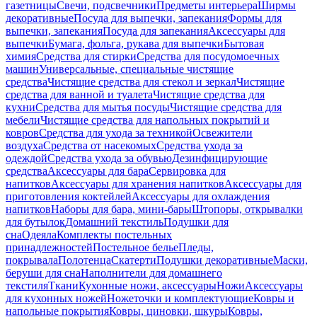
газетницы
Свечи, подсвечники
Предметы интерьера
Ширмы
декоративные
Посуда для выпечки, запекания
Формы для
выпечки, запекания
Посуда для запекания
Аксессуары для
выпечки
Бумага, фольга, рукава для выпечки
Бытовая
химия
Средства для стирки
Средства для посудомоечных
машин
Универсальные, специальные чистящие
средства
Чистящие средства для стекол и зеркал
Чистящие
средства для ванной и туалета
Чистящие средства для
кухни
Средства для мытья посуды
Чистящие средства для
мебели
Чистящие средства для напольных покрытий и
ковров
Средства для ухода за техникой
Освежители
воздуха
Средства от насекомых
Средства ухода за
одеждой
Средства ухода за обувью
Дезинфицирующие
средства
Аксессуары для бара
Сервировка для
напитков
Аксессуары для хранения напитков
Аксессуары для
приготовления коктейлей
Аксессуары для охлаждения
напитков
Наборы для бара, мини-бары
Штопоры, открывалки
для бутылок
Домашний текстиль
Подушки для
сна
Одеяла
Комплекты постельных
принадлежностей
Постельное белье
Пледы,
покрывала
Полотенца
Скатерти
Подушки декоративные
Маски,
беруши для сна
Наполнители для домашнего
текстиля
Ткани
Кухонные ножи, аксессуары
Ножи
Аксессуары
для кухонных ножей
Ножеточки и комплектующие
Ковры и
напольные покрытия
Ковры, циновки, шкуры
Ковры,