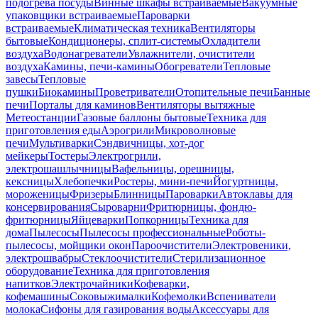
подогрева посуды
Винные шкафы встраиваемые
Вакуумные
упаковщики встраиваемые
Пароварки
встраиваемые
Климатическая техника
Вентиляторы
бытовые
Кондиционеры, сплит-системы
Охладители
воздуха
Водонагреватели
Увлажнители, очистители
воздуха
Камины, печи-камины
Обогреватели
Тепловые
завесы
Тепловые
пушки
Биокамины
Проветриватели
Отопительные печи
Банные
печи
Порталы для каминов
Вентиляторы вытяжные
Метеостанции
Газовые баллоны бытовые
Техника для
приготовления еды
Аэрогрили
Микроволновые
печи
Мультиварки
Сэндвичницы, хот-дог
мейкеры
Тостеры
Электрогрили,
электрошашлычницы
Вафельницы, орешницы,
кексницы
Хлебопечки
Ростеры, мини-печи
Йогуртницы,
мороженицы
Фризеры
Блинницы
Пароварки
Автоклавы для
консервирования
Сыроварни
Фритюрницы, фондю-
фритюрницы
Яйцеварки
Попкорницы
Техника для
дома
Пылесосы
Пылесосы профессиональные
Роботы-
пылесосы, мойщики окон
Пароочистители
Электровеники,
электрошвабры
Стеклоочистители
Стерилизационное
оборудование
Техника для приготовления
напитков
Электрочайники
Кофеварки,
кофемашины
Соковыжималки
Кофемолки
Вспениватели
молока
Сифоны для газирования воды
Аксессуары для