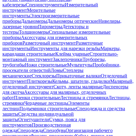
кабелерезы
Специнструменты
Измерительный
инструмент
Мерительные
инструменты
Электроизмерительные
приборы
Дальномеры
Дальномеры оптические
Нивелиры,
лазерные уровни
Пирометры
Детекторы и
тестеры
Толщиномеры
Специальные измерительные
приборы
Аксессуары для измерительных
приборов
Разметочный инструмент
Разметочные
инструменты
Инструменты для нарезки резьбы
Маркеры,
карандаши строительные
Клейма ударные
Строительно-
монтажный инструмент
Заклепочники
Труборезы,
трубогибы
Ножи строительные
Мультитулы
Пробойники,
просекатели отверстий
Ломы
Степлеры
механические
Стеклорезы
Прикаточные валики
Отделочный
инструмент
Плиткорезы
Кельмы, шпатели, гладилки
Малярный,
отделочный инструмент
Скотч, ленты малярные
Диспенсеры
для скотча
Аксессуары для малярных, отделочных
работ
Пленки строительные
Лестницы и стремянки
Лестницы,
стремянки
Чердачные лестницы
Элементы
лестниц
Подъемники строительные
Спецодежда и средства
защиты
Средства индивидуальной
защиты
Огнетушители
Сумки, пояса для
инструментов
Производственная
одежда
Спецодежда
Спецобувь
Организация рабочего
пространства
Фонари, прожекторы
Кейсы, ящики для