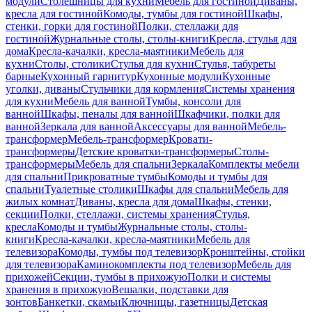
модули
Столешницы для кухни
Мебель для гостиной
Диваны,
кресла для гостиной
Комоды, тумбы для гостиной
Шкафы,
стенки, горки для гостиной
Полки, стеллажи для
гостиной
Журнальные столы, столы-книги
Кресла, стулья для
дома
Кресла-качалки, кресла-маятники
Мебель для
кухни
Столы, столики
Стулья для кухни
Стулья, табуреты
барные
Кухонный гарнитур
Кухонные модули
Кухонные
уголки, диваны
Стульчики для кормления
Системы хранения
для кухни
Мебель для ванной
Тумбы, консоли для
ванной
Шкафы, пеналы для ванной
Шкафчики, полки для
ванной
Зеркала для ванной
Аксессуары для ванной
Мебель-
трансформер
Мебель-трансформер
Кровати-
трансформеры
Детские кроватки-трансформеры
Столы-
трансформеры
Мебель для спальни
Зеркала
Комплекты мебели
для спальни
Прикроватные тумбы
Комоды и тумбы для
спальни
Туалетные столики
Шкафы для спальни
Мебель для
жилых комнат
Диваны, кресла для дома
Шкафы, стенки,
секции
Полки, стеллажи, системы хранения
Стулья,
кресла
Комоды и тумбы
Журнальные столы, столы-
книги
Кресла-качалки, кресла-маятники
Мебель для
телевизора
Комоды, тумбы под телевизор
Кронштейны, стойки
для телевизора
Каминокомплекты под телевизор
Мебель для
прихожей
Секции, тумбы в прихожую
Полки и системы
хранения в прихожую
Вешалки, подставки для
зонтов
Банкетки, скамьи
Ключницы, газетницы
Детская