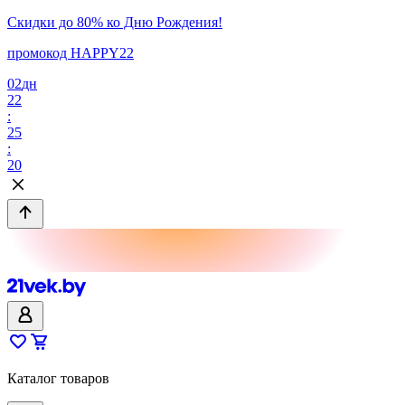
Скидки до 80% ко Дню Рождения!
промокод HAPPY22
02
дн
22
:
25
:
20
Каталог товаров