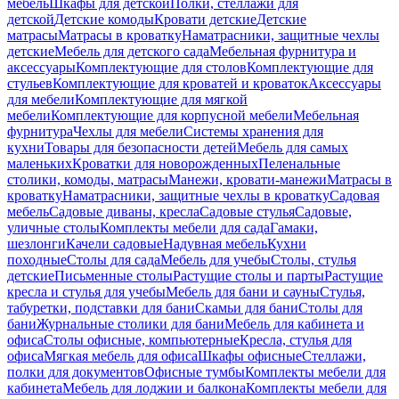
мебель
Шкафы для детской
Полки, стеллажи для
детской
Детские комоды
Кровати детские
Детские
матрасы
Матрасы в кроватку
Наматрасники, защитные чехлы
детские
Мебель для детского сада
Мебельная фурнитура и
аксессуары
Комплектующие для столов
Комплектующие для
стульев
Комплектующие для кроватей и кроваток
Аксессуары
для мебели
Комплектующие для мягкой
мебели
Комплектующие для корпусной мебели
Мебельная
фурнитура
Чехлы для мебели
Системы хранения для
кухни
Товары для безопасности детей
Мебель для самых
маленьких
Кроватки для новорожденных
Пеленальные
столики, комоды, матрасы
Манежи, кровати-манежи
Матрасы в
кроватку
Наматрасники, защитные чехлы в кроватку
Садовая
мебель
Садовые диваны, кресла
Садовые стулья
Садовые,
уличные столы
Комплекты мебели для сада
Гамаки,
шезлонги
Качели садовые
Надувная мебель
Кухни
походные
Столы для сада
Мебель для учебы
Столы, стулья
детские
Письменные столы
Растущие столы и парты
Растущие
кресла и стулья для учебы
Мебель для бани и сауны
Стулья,
табуретки, подставки для бани
Скамьи для бани
Столы для
бани
Журнальные столики для бани
Мебель для кабинета и
офиса
Столы офисные, компьютерные
Кресла, стулья для
офиса
Мягкая мебель для офиса
Шкафы офисные
Стеллажи,
полки для документов
Офисные тумбы
Комплекты мебели для
кабинета
Мебель для лоджии и балкона
Комплекты мебели для