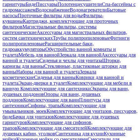
гарнитуры
Биде
Писсуары
Полотенцесушители
Спа-бассейны с
гидромассажем
Водоснабжение
Водонагреватели
Бытовые
насосы
Проточные фильтры для воды
Фильтры-
кувшины
Картриджи, комплектующие для проточных
фильтров
Магистральные фильтры, системы
сантехнические
Аксессуары для магистральных фильтров,
систем сантехнических
Трубы полипропиленовые
Фитинги
полипропиленовые
Расширительные баки,
гидроаккумуляторы
Обустройство ванной комнаты и
туалета
Мебель для ванной
Зеркала для ванной
Аксессуары для
ванной и туалета
Сиденья и чехлы для унитаза
Шторки,
карнизы для ванны
Стеклянные, пластиковые шторки для
ванны
Наборы для ванной и туалета
Зеркала
косметические
Сиденья для ванны
Коврики для ванной и
туалета
Экран-дверки в туалет
Комплектующие для мебели в
ванную
Комплектующие для сантехники
Экраны для ванн,
душевых поддонов
Опоры для ванн, душевых
поддонов
Комплектующие для ванн
Плинтусы для
сантехники
Сифоны, трапы
Комплектующие для
умывальников, моек
Комплектующие для унитазов, писсуаров,
биде
Бачки для унитазов
Комплектующие для душевых
гарнитуров
Комплектующие для сифонов,
трапов
Комплектующие для смесителей
Комплектующие для
душевых кабин, уголков
Сантехника для кухни
Кухонные
мойки
Кухонные мойки со смесителями
Смесители для