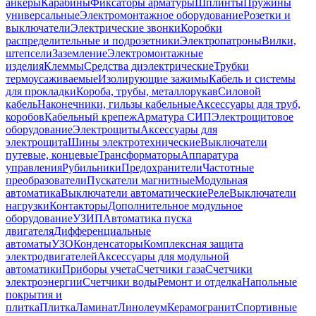
анкеры
Карабины
Фиксаторы арматуры
Шплинты
Пружины
универсальные
Электромонтажное оборудование
Розетки и
выключатели
Электрические звонки
Коробки
распределительные и подрозетники
Электропатроны
Вилки,
штепсели
Заземление
Электромонтажные
изделия
Клеммы
Средства диэлектрические
Трубки
термоусаживаемые
Изолирующие зажимы
Кабель и системы
для прокладки
Короба, трубы, металлорукав
Силовой
кабель
Наконечники, гильзы кабельные
Аксессуары для труб,
коробов
Кабельный крепеж
Арматура СИП
Электрощитовое
оборудование
Электрощиты
Аксессуары для
электрощита
Шины электротехнические
Выключатели
путевые, концевые
Трансформаторы
Аппаратура
управления
Рубильники
Предохранители
Частотные
преобразователи
Пускатели магнитные
Модульная
автоматика
Выключатели автоматические
Реле
Выключатели
нагрузки
Контакторы
Дополнительное модульное
оборудование
УЗИП
Автоматика пуска
двигателя
Дифференциальные
автоматы
УЗО
Конденсаторы
Комплексная защита
электродвигателей
Аксессуары для модульной
автоматики
Приборы учета
Счетчики газа
Счетчики
электроэнергии
Счетчики воды
Ремонт и отделка
Напольные
покрытия и
плитка
Плитка
Ламинат
Линолеум
Керамогранит
Спортивные