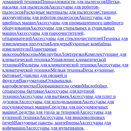
домашней техники
Принадлежности для пылесосов
Щетки,
насадки для пылесосов
Аксессуары для роботов-
пылесосов
Расходные материалы для пылесосов
Станции,
аккумуляторы для роботов-пылесосов
Аксессуары для
швейных машин
Аксессуары для промышленного швейного
оборудования
Аксессуары для стиральных и сушильных
машин
Аксессуары для пароочистителей,
отпаривателей
Аксессуары для стеклоочистителей
Техника для
измельчения продуктов
Блендеры
Кухонные комбайны,
измельчители
Планетарные
миксеры
Миксеры
Мясорубки
Ломтерезки
Комплектующие для
климатической техники
Управление климатической
техникой
Фильтры для климатической техники
Аксессуары для
климатической техники
Мелкая техника
Весы кухонные,
бытовые
Сушилки для овощей и
фруктов
Вакууматоры
Открывалки,
картофелечистки
Проращиватели семян
Маслобойки,
сепараторы бытовые
Аксессуары для крупной
техники
Аксессуары для вытяжек
Аксессуары для плит и
духовок
Аксессуары для холодильников
Аксессуары для
посудомоечных машин
Средства для посудомоечных
машин
Средства для ухода за техникой
Аксессуары для
кухонной техники
Аксессуары для микроволновых
печей
Вакуумные пакеты, контейнеры
Аксессуары для
кофемашин
Аксессуары для мультиварок,