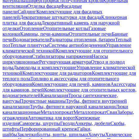
материалы
Шифер
Профнастил
Рулонная кровля
Кровельная
вентиляция
Отделка фасада
Фасадные
панели
Сайдинг
Комплектующие для фасадных
панелей
Декоративные штукатурки для фасада
Клинкерная
плитка для фасада
Декоративный камень для наружной
отделки
Отопление
Отопительные котлы
Газовые
колонки
Камины, печи-камины
Отопительные печи
Банные
печи
Водонагреватели
Радиаторы отопления, батареи
Теплый
пол
Теплые плинтусы
Системы антиобледенения
Управление
климатической техникой
Комплектующие для отопительного
оборудования
Стабилизаторы напряжения
Насосы
циркуляционные
Регулирующая арматура
Отвод и подвод
воды
Дымоходы и комплектующие
Управление климатической
техникой
Комплектующие для радиаторов
Комплектующие для
теплого пола
Топливо и аксессуары для отопительного
оборудования
Комплектующие для печей, каминов
Аксессуары
для каминов, печей
Комплектующие для отопительных котлов,
водонагревателей
Канализация
Тросы сантехнические,
вантузы
Прочистные машины
Трубы, фитинги внутренней
канализации
Трубы, фитинги наружной канализации
Люки
канализационные
Металлопрокат
Металлопрокат
Сваи
Заборы,
ограждения
Автоматика для ворот
Крепежные
изделия
Саморезы, шурупы
Гвозди
Анкеры, дюбели
Скобы,
штифты
Перфорированный крепеж
Гайки,
шайбы
Заклепки
Болты, винты, шпильки
Хомуты
Химические