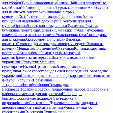
для уборки
Турки, заварочные чайники
Чайники заварочные,
кофейники
Чайники для плиты
Турки, молочники
Аксессуары
для чайников, электрочайников
Фильтры-
кувшины
Хозяйственные товары
Сушилки для белья,
прищепки
Гладильные доски
Урны, контейнеры для
мусора
Органайзеры, корзины, ящики
Туалетная бумага,
бумажные полотенца
Салфетки, мочалки, губки, мусорные
пакеты
Фольга, пленка, пакеты
Упаковочная тара
Аксессуары
для глажения
Аксессуары для стирки
Веревки,
шпагаты
Емкости, дозаторы для моющих средств
Вешалки-
плечики
Мешки хозяйственные
Сувениры
Копилки
Картины,
постеры
Фотоальбомы
Рамки для фотографий,
картин
Предметы интерьера
Шкатулки, подставки для
украшений
Статуэтки
Магниты
сувенирные
Иконы
Праздничный декор
Товары для
праздника
Елки
Аксессуары для елей новогодних
Новогодние
украшения
Светодиодные гирлянды, декорации
Светодиодные
фигуры, игрушки
Временные
татуировки
Фотобутафория
Товары для
маскарада
Подарки
Подарки, подарочные наборы
Подарочные
наборы косметики для лица и тела
Наборы для
бритья
Оформление подарков
Сантехника и
водоснабжение
Сантехника
Душевые кабины, поддоны,
двери
Ванны
Унитазы
Умывальники
Умывальники со
смесителями
Смесители
Душевые панели,