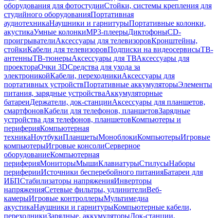
оборудования для фотостудии
Стойки, системы крепления для
студийного оборудования
Портативная
аудиотехника
Наушники и гарнитуры
Портативные колонки,
акустика
Умные колонки
MP3-плееры
Диктофоны
CD-
проигрыватели
Аксессуары для телевизоров
Кронштейны,
стойки
Кабели для телевизоров
Подписки на видеосервисы
ТВ-
антенны
ТВ-тюнеры
Аксессуары для ТВ
Аксессуары для
проектора
Очки 3D
Средства для ухода за
электроникой
Кабели, переходники
Аксессуары для
портативных устройств
Портативные аккумуляторы
Элементы
питания, зарядные устройства
Аккумуляторные
батареи
Держатели, док-станции
Аксессуары для планшетов,
смартфонов
Кабели для телефонов, планшетов
Зарядные
устройства для телефонов, планшетов
Компьютеры и
периферия
Компьютерная
техника
Ноутбуки
Планшеты
Моноблоки
Компьютеры
Игровые
компьютеры
Игровые консоли
Серверное
оборудование
Компьютерная
периферия
Мониторы
Мыши
Клавиатуры
Стилусы
Наборы
периферии
Источники бесперебойного питания
Батареи для
ИБП
Стабилизаторы напряжения
Инверторы
напряжения
Сетевые фильтры, удлинители
Веб-
камеры
Игровые контроллеры
Мультимедиа
акустика
Наушники и гарнитуры
Компьютерные кабели,
переходники
Зарядные, аккумуляторы
Док-станции,