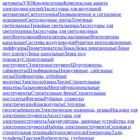
автоматы
УЗО
Конденсаторы
Комплексная защита
электродвигателей
Аксессуары для модульной
автоматики
Светотехника
Промышленное и сигнальное
освещение
Светодиодные ленты
Точечные
светильники
Трековые светильники
Аксессуары для
светотехники
Аксессуары для светодиодных
лент
Вентиляция
Вентиляторы вытяжные
Вентиляторы
канальные
Системы воздуховодов
Решетки вентиляционные,
диффузоры
Проветриватели
Люки
Люки ревизионные
Люки
под плитку
Люки напольные
Люки под
покраску
Строительный
инструмент
Электроинструмент
Шуруповерты,
гайковерты
Шлифмашины
Циркулярные, сабельные
пилы
Перфораторы, отбойные
молотки
Электролобзики
Дрели
Строительные
миксеры
Дальномеры
Многофункциональные
инструменты
Строительные фены
Строительные
пистолеты
Фрезеры
Рубанки, стамески
электрические
Краскопульты
Степлеры,
гвоздезабиватели
Электрические ножницы, резаки
Насадки для
электроинструмента
Аксессуары для
электроинструмента
Аккумуляторы, зарядные устройства для
электроинструмента
Наборы электроинструмента
Силовая и
строительная техника
Бетоносмесители
Генераторы
Тали,
тельферы
Такелаж
Виброплиты, глубинные