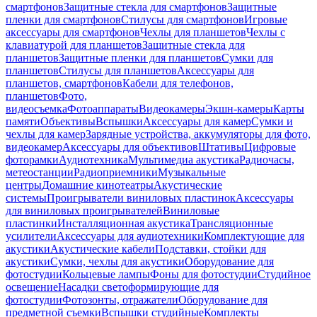
смартфонов
Защитные стекла для смартфонов
Защитные
пленки для смартфонов
Стилусы для смартфонов
Игровые
аксессуары для смартфонов
Чехлы для планшетов
Чехлы с
клавиатурой для планшетов
Защитные стекла для
планшетов
Защитные пленки для планшетов
Сумки для
планшетов
Стилусы для планшетов
Аксессуары для
планшетов, смартфонов
Кабели для телефонов,
планшетов
Фото,
видеосъемка
Фотоаппараты
Видеокамеры
Экшн-камеры
Карты
памяти
Объективы
Вспышки
Аксессуары для камер
Сумки и
чехлы для камер
Зарядные устройства, аккумуляторы для фото,
видеокамер
Аксессуары для объективов
Штативы
Цифровые
фоторамки
Аудиотехника
Мультимедиа акустика
Радиочасы,
метеостанции
Радиоприемники
Музыкальные
центры
Домашние кинотеатры
Акустические
системы
Проигрыватели виниловых пластинок
Аксессуары
для виниловых проигрывателей
Виниловые
пластинки
Инсталляционная акустика
Трансляционные
усилители
Аксессуары для аудиотехники
Комплектующие для
акустики
Акустические кабели
Подставки, стойки для
акустики
Сумки, чехлы для акустики
Оборудование для
фотостудии
Кольцевые лампы
Фоны для фотостудии
Студийное
освещение
Насадки светоформирующие для
фотостудии
Фотозонты, отражатели
Оборудование для
предметной съемки
Вспышки студийные
Комплекты