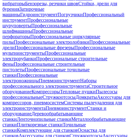
вибраторы
Бензорезы, резчики швов
Стойки, дрели для
бурения
Затирочные
машины
Гидроинструмент
Погрузчики
Профессиональный
инструмент
Профессиональные
шуруповерты
Профессиональные
шлифмашины
Профессиональные
перфораторы
Профессиональные циркулярные
пилы
Профессиональные электролобзики
Профессиональные
дрели
Профессиональные фрезеры
Профессиональные
мультиинструменты
Профессиональные
электрорубанки
Профессиональные строительные
фены
Профессиональные строительные
пистолеты
Профессиональные точильные
станки
Профессиональные
электроножницы
Пневмоинструмент
Наборы
профессионального электроинструмента
Строительное
оборудование
Компрессоры
Тепловые пушки
Пылесосы
профессиональные
Стружкоотсосы
Домкраты
Аксессуары для
компрессоров, пневмосистем
Системы пылеудаления для
электроинструмента
Пневмоинструмент
Станки и
оборудование
Деревообрабатывающие
станки
Ленточнопильные станки
Металлообрабатывающие
станки
Плиткорезные станки
Точильные
станки
Комплектующие для станков
Оснастка для
станков
Аксессуары для станков
Стружкоотсосы
Аксессуары