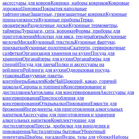
аксессуары для ковров
Коврики, наборы ковриков
Ковровые
дорожки
Циновки
Покрытия напольные
тафтинговые
Защитные, грязезащитные коврики
Кухонные
принадлежности
Кухонные приборы
Терки,
овощерезки
Разделочные доски
Кухонные термометры,
таймеры
Дуршлаги, сита, воронки
Формы, приборы для
приготовления
Молотки для мяса, тендерайзеры
Кухонные
мелочи
Миски
Кухонный текстиль
Кухонные фартуки,
прихватки
Кухонные полотенца
Скатерти, сервировочные
салфетки
Организация хранения на кухне
Посуда для
хранения
Органайзеры для кухни
Органайзеры для
специй
Посуда для ланча
Полки и аксессуары на
рейлинги
Рейлинги для кухни
Одноразовая посуда,
упаковка
Вакуумные пакеты,
контейнеры
Бакалея
Кофе
Чай
Цикорий, какао, горячий
шоколад
Сиропы и топпинги
Консервирование и
дистилляция
Автоклавы для консервирования
Аксессуары для
консервирования
Приспособления для
консервирования
Открывалки
Пивоварни
Емкости для
брожения
Ингредиенты для приготовления алкогольных
напитков
Аксессуары для приготовления и хранения
алкогольных напитков
Комплектующие для
дистилляторов
Прессы, дробилки для виноделия и
пивоварения
Дистилляторы бытовые
Уборочный
инвентарь
Швабры, насадки
Ведра, тазы для уборки
Наборы