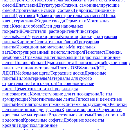
смеси
Шпатлевки
Штукатурки
Стяжки, самонивелирующие
смеси
Строительные смеси, составы
Гидроизоляционные
смеси
Грунтовки
Добавки для строительных смесей
Пены,
клеи, герметики
Жидкие гвозди
Герметики
Монтажная
пена
Клеи для обоев
Клеи для напольных
покрытий
Очистители, растворители
Фиксаторы
резьбы
Клеи
Герметики, пены
Кирпичи, блоки, тротуарная
плитка
Кирпичи
Строительные блоки
Тротуарная
плитка
Изоляционные материалы
Минеральная
вата
Экструдированный пенополистирол
Пенопласт
Пленки,
мембраны
Отражающая теплоизоляция
Гидроизоляционные
ленты
Поликарбонат
Шумоизоляция
Теплоизоляция
Звукоизоляц
плитные и пиломатериалы
Плиты OSB
Фанера
ДСП,
ЛДСП
Мебельные щиты
Террасные доски
Древесные
плиты
Пиломатериалы
Материалы для сухого
строительства
Гипсокартон
Гипсоволокнистые
листы
Цементные плиты
Профили для
гипсокартона
Комплектующие для гипсокартона
Ленты
армирующие
Уплотнительные ленты
Гипсовые и цементные
плиты
Вентиляторы вытяжные
Системы воздуховодов
Решетки
вентиляционные, диффузоры
Кровля и водосток
Черепица и
кровельные материалы
Водосточные системы
Поверхностный
водоотвод
Кровельные софиты
Доборные элементы
кровли
Гидроизоляционные