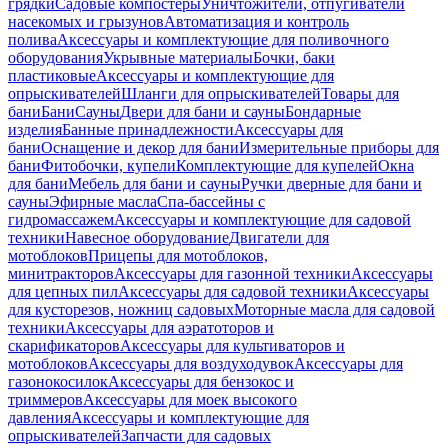
грядки
Садовые компостеры
Уничтожители, отпугиватели
насекомых и грызунов
Автоматизация и контроль
полива
Аксессуары и комплектующие для поливочного
оборудования
Укрывные материалы
Бочки, баки
пластиковые
Аксессуары и комплектующие для
опрыскивателей
Шланги для опрыскивателей
Товары для
бани
Бани
Сауны
Двери для бани и сауны
Бондарные
изделия
Банные принадлежности
Аксессуары для
бани
Оснащение и декор для бани
Измерительные приборы для
бани
Фитобочки, купели
Комплектующие для купелей
Окна
для бани
Мебель для бани и сауны
Ручки дверные для бани и
сауны
Эфирные масла
Спа-бассейны с
гидромассажем
Аксессуары и комплектующие для садовой
техники
Навесное оборудование
Двигатели для
мотоблоков
Прицепы для мотоблоков,
минитракторов
Аксессуары для газонной техники
Аксессуары
для цепных пил
Аксессуары для садовой техники
Аксессуары
для кусторезов, ножниц садовых
Моторные масла для садовой
техники
Аксессуары для аэратоторов и
скарификаторов
Аксессуары для культиваторов и
мотоблоков
Аксессуары для воздуходувок
Аксессуары для
газонокосилок
Аксессуары для бензокос и
триммеров
Аксессуары для моек высокого
давления
Аксессуары и комплектующие для
опрыскивателей
Запчасти для садовых