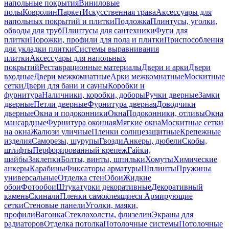
напольные покрытия
Виниловые
полы
Ковролин
Паркет
Искусственная трава
Аксессуары для
напольных покрытий и плитки
Подложка
Плинтусы, уголки,
обводы для труб
Плинтусы для сантехники
Фуги для
плитки
Порожки, профили для пола и плитки
Приспособления
для укладки плитки
Системы выравнивания
плитки
Аксессуары для напольных
покрытий
Реставрационные материалы
Двери и арки
Двери
входные
Двери межкомнатные
Арки межкомнатные
Москитные
сетки
Двери для бани и сауны
Коробки и
фурнитура
Наличники, коробки, доборы
Ручки дверные
Замки
дверные
Петли дверные
Фурнитура дверная
Доводчики
дверные
Окна и подоконники
Окна
Подоконники, отливы
Окна
мансардные
Фурнитура оконная
Мягкие окна
Москитные сетки
на окна
Жалюзи уличные
Пленки солнцезащитные
Крепежные
изделия
Саморезы, шурупы
Гвозди
Анкеры, дюбели
Скобы,
штифты
Перфорированный крепеж
Гайки,
шайбы
Заклепки
Болты, винты, шпильки
Хомуты
Химические
анкеры
Карабины
Фиксаторы арматуры
Шплинты
Пружины
универсальные
Отделка стен
Обои
Жидкие
обои
Фотообои
Штукатурки декоративные
Декоративный
камень
Скинали
Пленки самоклеящиеся
Армирующие
сетки
Стеновые панели
Уголки, маяки,
профили
Вагонка
Стеклохолсты, флизелин
Экраны для
радиаторов
Отделка потолка
Потолочные системы
Потолочные