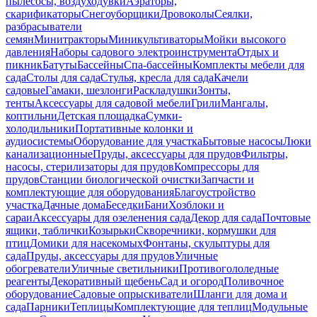
пылесосы, воздуходувки
Аэраторы,
скарификаторы
Снегоуборщики
Дровоколы
Сеялки,
разбрасыватели
семян
Минитракторы
Миникультиваторы
Мойки высокого
давления
Наборы садового электроинструмента
Отдых и
пикник
Батуты
Бассейны
Спа-бассейны
Комплекты мебели для
сада
Столы для сада
Стулья, кресла для сада
Качели
садовые
Гамаки, шезлонги
Раскладушки
Зонты,
тенты
Аксессуары для садовой мебели
Грили
Мангалы,
коптильни
Детская площадка
Сумки-
холодильники
Портативные колонки и
аудиосистемы
Оборудование для участка
Бытовые насосы
Люки
канализационные
Пруды, аксессуары для прудов
Фильтры,
насосы, стерилизаторы для прудов
Компрессоры для
прудов
Станции биологической очистки
Запчасти и
комплектующие для оборудования
Благоустройство
участка
Дачные дома
Беседки
Бани
Хозблоки и
сараи
Аксессуары для озеленения сада
Декор для сада
Почтовые
ящики, таблички
Козырьки
Скворечники, кормушки для
птиц
Домики для насекомых
Фонтаны, скульптуры для
сада
Пруды, аксессуары для прудов
Уличные
обогреватели
Уличные светильники
Противогололедные
реагенты
Декоративный щебень
Сад и огород
Поливочное
оборудование
Садовые опрыскиватели
Шланги для дома и
сада
Парники
Теплицы
Комплектующие для теплиц
Модульные