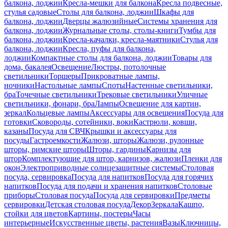
балкона, лоджии
Кресла-мешки для балкона
Кресла подвесные,
стулья садовые
Столы для балкона, лоджии
Шкафы для
балкона, лоджии
Дверцы жалюзийные
Системы хранения для
балкона, лоджии
Журнальные столы, столы-книги
Тумбы для
балкона, лоджии
Кресла-качалки, кресла-маятники
Стулья для
балкона, лоджии
Кресла, пуфы для балкона,
лоджии
Компактные столы для балкона, лоджии
Товары для
дома, бакалея
Освещение
Люстры, потолочные
светильники
Торшеры
Прикроватные лампы,
ночники
Настольные лампы
Споты
Настенные светильники,
бра
Точечные светильники
Трековые светильники
Уличные
светильники, фонари, бра
Лампы
Освещение для картин,
зеркал
Кольцевые лампы
Аксессуары для освещения
Посуда для
готовки
Сковороды, сотейники, воки
Кастрюли, ковши,
казаны
Посуда для СВЧ
Крышки и аксессуары для
посуды
Гастроемкости
Жалюзи, шторы
Жалюзи, рулонные
шторы, римские шторы
Шторы, гардины
Карнизы для
штор
Комплектующие для штор, карнизов, жалюзи
Пленки для
окон
Электроприводные солнцезащитные системы
Столовая
посуда, сервировка
Посуда для напитков
Посуда для горячих
напитков
Посуда для подачи и хранения напитков
Столовые
приборы
Столовая посуда
Посуда для сервировки
Предметы
сервировки
Детская столовая посуда
Декор
Зеркала
Кашпо,
стойки для цветов
Картины, постеры
Часы
интерьерные
Искусственные цветы, растения
Вазы
Ключницы,