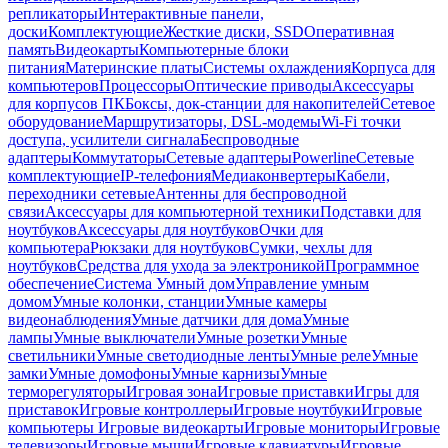
репликаторы
Интерактивные панели,
доски
Комплектующие
Жесткие диски, SSD
Оперативная
память
Видеокарты
Компьютерные блоки
питания
Материнские платы
Системы охлаждения
Корпуса для
компьютеров
Процессоры
Оптические приводы
Аксессуары
для корпусов ПК
Боксы, док-станции для накопителей
Сетевое
оборудование
Маршрутизаторы, DSL-модемы
Wi-Fi точки
доступа, усилители сигнала
Беспроводные
адаптеры
Коммутаторы
Сетевые адаптеры
Powerline
Сетевые
комплектующие
IP-телефония
Медиаконвертеры
Кабели,
переходники сетевые
Антенны для беспроводной
связи
Аксессуары для компьютерной техники
Подставки для
ноутбуков
Аксессуары для ноутбуков
Очки для
компьютера
Рюкзаки для ноутбуков
Сумки, чехлы для
ноутбуков
Средства для ухода за электроникой
Программное
обеспечение
Система Умный дом
Управление умным
домом
Умные колонки, станции
Умные камеры
видеонаблюдения
Умные датчики для дома
Умные
лампы
Умные выключатели
Умные розетки
Умные
светильники
Умные светодиодные ленты
Умные реле
Умные
замки
Умные домофоны
Умные карнизы
Умные
терморегуляторы
Игровая зона
Игровые приставки
Игры для
приставок
Игровые контроллеры
Игровые ноутбуки
Игровые
компьютеры
Игровые видеокарты
Игровые мониторы
Игровые
телевизоры
Игровые мыши
Игровые клавиатуры
Игровые