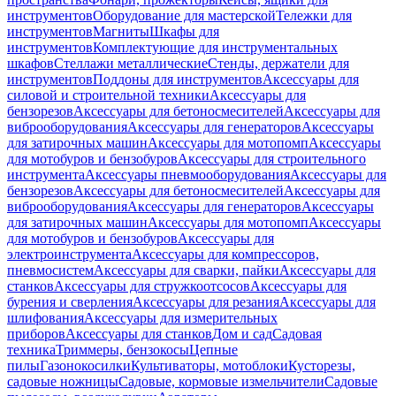
инструментов
Оборудование для мастерской
Тележки для
инструментов
Магниты
Шкафы для
инструментов
Комплектующие для инструментальных
шкафов
Стеллажи металлические
Стенды, держатели для
инструментов
Поддоны для инструментов
Аксессуары для
силовой и строительной техники
Аксессуары для
бензорезов
Аксессуары для бетоносмесителей
Аксессуары для
виброоборудования
Аксессуары для генераторов
Аксессуары
для затирочных машин
Аксессуары для мотопомп
Аксессуары
для мотобуров и бензобуров
Аксессуары для строительного
инструмента
Аксессуары пневмооборудования
Аксессуары для
бензорезов
Аксессуары для бетоносмесителей
Аксессуары для
виброоборудования
Аксессуары для генераторов
Аксессуары
для затирочных машин
Аксессуары для мотопомп
Аксессуары
для мотобуров и бензобуров
Аксессуары для
электроинструмента
Аксессуары для компрессоров,
пневмосистем
Аксессуары для сварки, пайки
Аксессуары для
станков
Аксессуары для стружкоотсосов
Аксессуары для
бурения и сверления
Аксессуары для резания
Аксессуары для
шлифования
Аксессуары для измерительных
приборов
Аксессуары для станков
Дом и сад
Садовая
техника
Триммеры, бензокосы
Цепные
пилы
Газонокосилки
Культиваторы, мотоблоки
Кусторезы,
садовые ножницы
Садовые, кормовые измельчители
Садовые