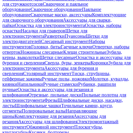
для стружкоотсосов
Сварочное и паяльное
оборудование
Сварочное оборудование
Паяльное
оборудование
Сварочные маски, аксессуары
Комплектующие
для сварочного оборудования
Аксессуары для сварки,
пайки
Оснастка для электроинструмента
Оснастка, наборы
оснастки
Насадки для граверов
Щетки для
электроинструмента
Развертки
Пуансоны
Щетки для
электродвигателей
Слесарный инструмент
Наборы
инструментов
Головки, биты
Гаечные ключи
Отвертки, наборы
отверток
Ножницы слесарные
Клещи строительные
Зубила,
керны, выколотки
Щетки слесарные
Оснастка и аксессуары для
бурения и сверления
Сверла, буры, зенкеры
Коронки
Зубила для
электроинструмента
Аксессуары для бурения и
сверления
Столярный инструмент
Тиски, струбцины,
гейферные зажимы
Ручные пилы, ножовки
Молотки, кувалды,
киянки
Напильники
Ручные стамески
Рубанки, рашпили
ручные
Оснастка и аксессуары для резания и
шлифования
Отрезные, пильные диски
Пильные полотна для
электроинструмента
Фрезы
Шлифовальные диски, насадки,
листы
Шлифовальные чашки
Точильные камни, круги,
сегменты
Полировальные валы
Направляющие
шины
Комплектующие для резания
Аксессуары для
резания
Аксессуары для шлифования
Электромонтажный
инструмент
Обжимной инструмент
Плоскогубцы,
круглогубцы
Кусачки, болторезы,