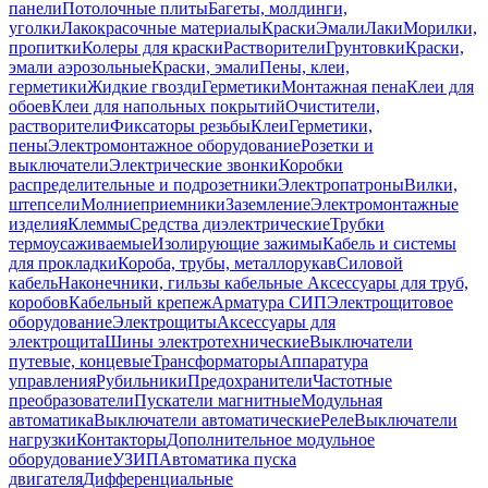
панели
Потолочные плиты
Багеты, молдинги,
уголки
Лакокрасочные материалы
Краски
Эмали
Лаки
Морилки,
пропитки
Колеры для краски
Растворители
Грунтовки
Краски,
эмали аэрозольные
Краски, эмали
Пены, клеи,
герметики
Жидкие гвозди
Герметики
Монтажная пена
Клеи для
обоев
Клеи для напольных покрытий
Очистители,
растворители
Фиксаторы резьбы
Клеи
Герметики,
пены
Электромонтажное оборудование
Розетки и
выключатели
Электрические звонки
Коробки
распределительные и подрозетники
Электропатроны
Вилки,
штепсели
Молниеприемники
Заземление
Электромонтажные
изделия
Клеммы
Средства диэлектрические
Трубки
термоусаживаемые
Изолирующие зажимы
Кабель и системы
для прокладки
Короба, трубы, металлорукав
Силовой
кабель
Наконечники, гильзы кабельные
Аксессуары для труб,
коробов
Кабельный крепеж
Арматура СИП
Электрощитовое
оборудование
Электрощиты
Аксессуары для
электрощита
Шины электротехнические
Выключатели
путевые, концевые
Трансформаторы
Аппаратура
управления
Рубильники
Предохранители
Частотные
преобразователи
Пускатели магнитные
Модульная
автоматика
Выключатели автоматические
Реле
Выключатели
нагрузки
Контакторы
Дополнительное модульное
оборудование
УЗИП
Автоматика пуска
двигателя
Дифференциальные