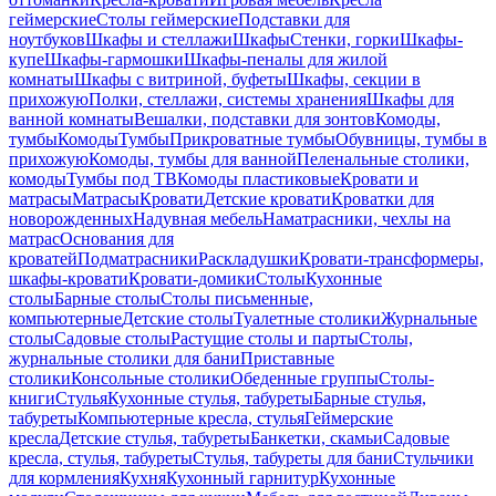
геймерские
Столы геймерские
Подставки для
ноутбуков
Шкафы и стеллажи
Шкафы
Стенки, горки
Шкафы-
купе
Шкафы-гармошки
Шкафы-пеналы для жилой
комнаты
Шкафы с витриной, буфеты
Шкафы, секции в
прихожую
Полки, стеллажи, системы хранения
Шкафы для
ванной комнаты
Вешалки, подставки для зонтов
Комоды,
тумбы
Комоды
Тумбы
Прикроватные тумбы
Обувницы, тумбы в
прихожую
Комоды, тумбы для ванной
Пеленальные столики,
комоды
Тумбы под ТВ
Комоды пластиковые
Кровати и
матрасы
Матрасы
Кровати
Детские кровати
Кроватки для
новорожденных
Надувная мебель
Наматрасники, чехлы на
матрас
Основания для
кроватей
Подматрасники
Раскладушки
Кровати-трансформеры,
шкафы-кровати
Кровати-домики
Столы
Кухонные
столы
Барные столы
Столы письменные,
компьютерные
Детские столы
Туалетные столики
Журнальные
столы
Садовые столы
Растущие столы и парты
Столы,
журнальные столики для бани
Приставные
столики
Консольные столики
Обеденные группы
Столы-
книги
Стулья
Кухонные стулья, табуреты
Барные стулья,
табуреты
Компьютерные кресла, стулья
Геймерские
кресла
Детские стулья, табуреты
Банкетки, скамьи
Садовые
кресла, стулья, табуреты
Стулья, табуреты для бани
Стульчики
для кормления
Кухня
Кухонный гарнитур
Кухонные