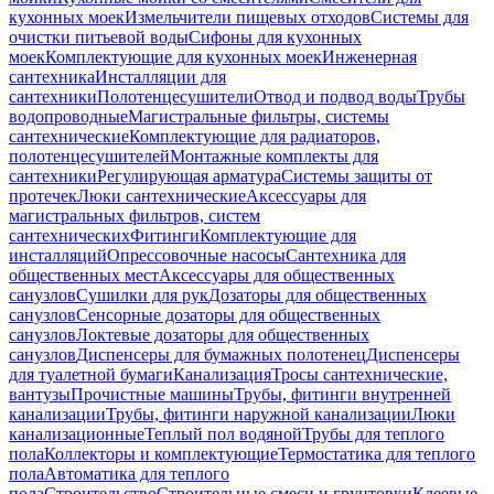
кухонных моек
Измельчители пищевых отходов
Системы для
очистки питьевой воды
Сифоны для кухонных
моек
Комплектующие для кухонных моек
Инженерная
сантехника
Инсталляции для
сантехники
Полотенцесушители
Отвод и подвод воды
Трубы
водопроводные
Магистральные фильтры, системы
сантехнические
Комплектующие для радиаторов,
полотенцесушителей
Монтажные комплекты для
сантехники
Регулирующая арматура
Системы защиты от
протечек
Люки сантехнические
Аксессуары для
магистральных фильтров, систем
сантехнических
Фитинги
Комплектующие для
инсталляций
Опрессовочные насосы
Сантехника для
общественных мест
Аксессуары для общественных
санузлов
Сушилки для рук
Дозаторы для общественных
санузлов
Сенсорные дозаторы для общественных
санузлов
Локтевые дозаторы для общественных
санузлов
Диспенсеры для бумажных полотенец
Диспенсеры
для туалетной бумаги
Канализация
Тросы сантехнические,
вантузы
Прочистные машины
Трубы, фитинги внутренней
канализации
Трубы, фитинги наружной канализации
Люки
канализационные
Теплый пол водяной
Трубы для теплого
пола
Коллекторы и комплектующие
Термостатика для теплого
пола
Автоматика для теплого
пола
Строительство
Строительные смеси и грунтовки
Клеевые