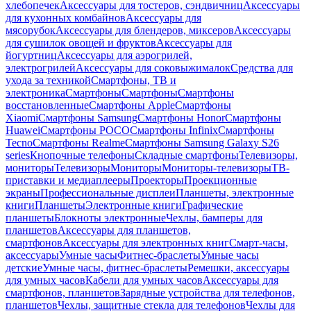
хлебопечек
Аксессуары для тостеров, сэндвичниц
Аксессуары
для кухонных комбайнов
Аксессуары для
мясорубок
Аксессуары для блендеров, миксеров
Аксессуары
для сушилок овощей и фруктов
Аксессуары для
йогуртниц
Аксессуары для аэрогрилей,
электрогрилей
Аксессуары для соковыжималок
Средства для
ухода за техникой
Смартфоны, ТВ и
электроника
Смартфоны
Смартфоны
Смартфоны
восстановленные
Смартфоны Apple
Смартфоны
Xiaomi
Смартфоны Samsung
Смартфоны Honor
Смартфоны
Huawei
Смартфоны POCO
Смартфоны Infinix
Смартфоны
Tecno
Смартфоны Realme
Смартфоны Samsung Galaxy S26
series
Кнопочные телефоны
Складные смартфоны
Телевизоры,
мониторы
Телевизоры
Мониторы
Мониторы-телевизоры
ТВ-
приставки и медиаплееры
Проекторы
Проекционные
экраны
Профессиональные дисплеи
Планшеты, электронные
книги
Планшеты
Электронные книги
Графические
планшеты
Блокноты электронные
Чехлы, бамперы для
планшетов
Аксессуары для планшетов,
смартфонов
Аксессуары для электронных книг
Смарт-часы,
аксессуары
Умные часы
Фитнес-браслеты
Умные часы
детские
Умные часы, фитнес-браслеты
Ремешки, аксессуары
для умных часов
Кабели для умных часов
Аксессуары для
смартфонов, планшетов
Зарядные устройства для телефонов,
планшетов
Чехлы, защитные стекла для телефонов
Чехлы для