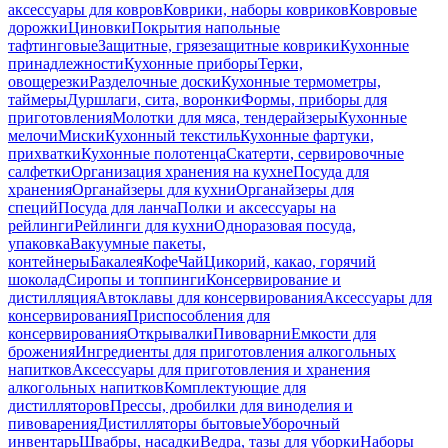
аксессуары для ковров
Коврики, наборы ковриков
Ковровые
дорожки
Циновки
Покрытия напольные
тафтинговые
Защитные, грязезащитные коврики
Кухонные
принадлежности
Кухонные приборы
Терки,
овощерезки
Разделочные доски
Кухонные термометры,
таймеры
Дуршлаги, сита, воронки
Формы, приборы для
приготовления
Молотки для мяса, тендерайзеры
Кухонные
мелочи
Миски
Кухонный текстиль
Кухонные фартуки,
прихватки
Кухонные полотенца
Скатерти, сервировочные
салфетки
Организация хранения на кухне
Посуда для
хранения
Органайзеры для кухни
Органайзеры для
специй
Посуда для ланча
Полки и аксессуары на
рейлинги
Рейлинги для кухни
Одноразовая посуда,
упаковка
Вакуумные пакеты,
контейнеры
Бакалея
Кофе
Чай
Цикорий, какао, горячий
шоколад
Сиропы и топпинги
Консервирование и
дистилляция
Автоклавы для консервирования
Аксессуары для
консервирования
Приспособления для
консервирования
Открывалки
Пивоварни
Емкости для
брожения
Ингредиенты для приготовления алкогольных
напитков
Аксессуары для приготовления и хранения
алкогольных напитков
Комплектующие для
дистилляторов
Прессы, дробилки для виноделия и
пивоварения
Дистилляторы бытовые
Уборочный
инвентарь
Швабры, насадки
Ведра, тазы для уборки
Наборы