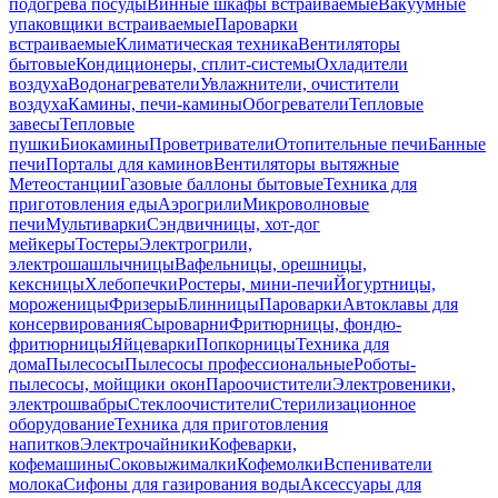
подогрева посуды
Винные шкафы встраиваемые
Вакуумные
упаковщики встраиваемые
Пароварки
встраиваемые
Климатическая техника
Вентиляторы
бытовые
Кондиционеры, сплит-системы
Охладители
воздуха
Водонагреватели
Увлажнители, очистители
воздуха
Камины, печи-камины
Обогреватели
Тепловые
завесы
Тепловые
пушки
Биокамины
Проветриватели
Отопительные печи
Банные
печи
Порталы для каминов
Вентиляторы вытяжные
Метеостанции
Газовые баллоны бытовые
Техника для
приготовления еды
Аэрогрили
Микроволновые
печи
Мультиварки
Сэндвичницы, хот-дог
мейкеры
Тостеры
Электрогрили,
электрошашлычницы
Вафельницы, орешницы,
кексницы
Хлебопечки
Ростеры, мини-печи
Йогуртницы,
мороженицы
Фризеры
Блинницы
Пароварки
Автоклавы для
консервирования
Сыроварни
Фритюрницы, фондю-
фритюрницы
Яйцеварки
Попкорницы
Техника для
дома
Пылесосы
Пылесосы профессиональные
Роботы-
пылесосы, мойщики окон
Пароочистители
Электровеники,
электрошвабры
Стеклоочистители
Стерилизационное
оборудование
Техника для приготовления
напитков
Электрочайники
Кофеварки,
кофемашины
Соковыжималки
Кофемолки
Вспениватели
молока
Сифоны для газирования воды
Аксессуары для