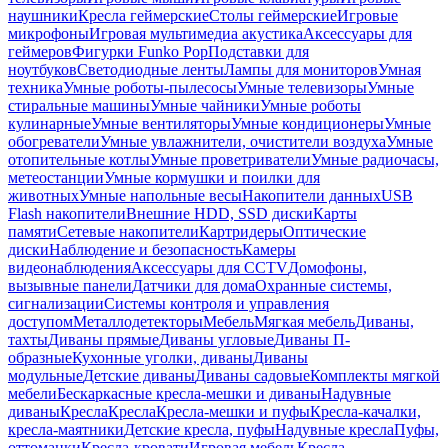
наушники
Кресла геймерские
Столы геймерские
Игровые
микрофоны
Игровая мультимедиа акустика
Аксессуары для
геймеров
Фигурки Funko Pop
Подставки для
ноутбуков
Светодиодные ленты
Лампы для мониторов
Умная
техника
Умные роботы-пылесосы
Умные телевизоры
Умные
стиральные машины
Умные чайники
Умные роботы
кулинарные
Умные вентиляторы
Умные кондиционеры
Умные
обогреватели
Умные увлажнители, очистители воздуха
Умные
отопительные котлы
Умные проветриватели
Умные радиочасы,
метеостанции
Умные кормушки и поилки для
животных
Умные напольные весы
Накопители данных
USB
Flash накопители
Внешние HDD, SSD диски
Карты
памяти
Сетевые накопители
Картридеры
Оптические
диски
Наблюдение и безопасность
Камеры
видеонаблюдения
Аксессуары для CCTV
Домофоны,
вызывные панели
Датчики для дома
Охранные системы,
сигнализации
Системы контроля и управления
доступом
Металлодетекторы
Мебель
Мягкая мебель
Диваны,
тахты
Диваны прямые
Диваны угловые
Диваны П-
образные
Кухонные уголки, диваны
Диваны
модульные
Детские диваны
Диваны садовые
Комплекты мягкой
мебели
Бескаркасные кресла-мешки и диваны
Надувные
диваны
Кресла
Кресла
Кресла-мешки и пуфы
Кресла-качалки,
кресла-маятники
Детские кресла, пуфы
Надувные кресла
Пуфы,
оттоманки
Кресла-кровати
Игровая мебель
Кресла