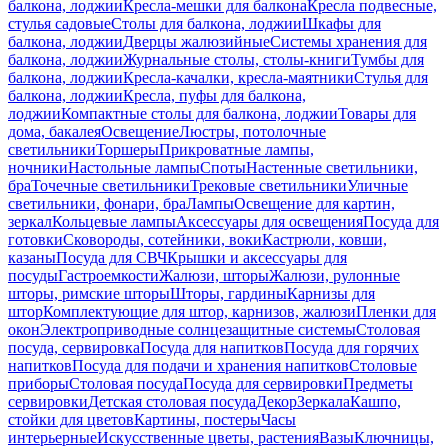
балкона, лоджии
Кресла-мешки для балкона
Кресла подвесные,
стулья садовые
Столы для балкона, лоджии
Шкафы для
балкона, лоджии
Дверцы жалюзийные
Системы хранения для
балкона, лоджии
Журнальные столы, столы-книги
Тумбы для
балкона, лоджии
Кресла-качалки, кресла-маятники
Стулья для
балкона, лоджии
Кресла, пуфы для балкона,
лоджии
Компактные столы для балкона, лоджии
Товары для
дома, бакалея
Освещение
Люстры, потолочные
светильники
Торшеры
Прикроватные лампы,
ночники
Настольные лампы
Споты
Настенные светильники,
бра
Точечные светильники
Трековые светильники
Уличные
светильники, фонари, бра
Лампы
Освещение для картин,
зеркал
Кольцевые лампы
Аксессуары для освещения
Посуда для
готовки
Сковороды, сотейники, воки
Кастрюли, ковши,
казаны
Посуда для СВЧ
Крышки и аксессуары для
посуды
Гастроемкости
Жалюзи, шторы
Жалюзи, рулонные
шторы, римские шторы
Шторы, гардины
Карнизы для
штор
Комплектующие для штор, карнизов, жалюзи
Пленки для
окон
Электроприводные солнцезащитные системы
Столовая
посуда, сервировка
Посуда для напитков
Посуда для горячих
напитков
Посуда для подачи и хранения напитков
Столовые
приборы
Столовая посуда
Посуда для сервировки
Предметы
сервировки
Детская столовая посуда
Декор
Зеркала
Кашпо,
стойки для цветов
Картины, постеры
Часы
интерьерные
Искусственные цветы, растения
Вазы
Ключницы,