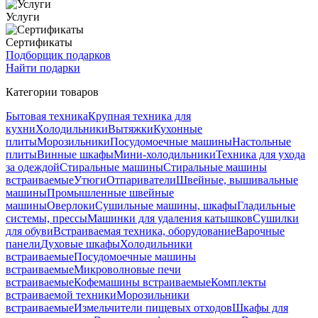
Услуги
Сертификаты
Подборщик подарков
Найти подарки
Категории товаров
Бытовая техника
Крупная техника для
кухни
Холодильники
Вытяжки
Кухонные
плиты
Морозильники
Посудомоечные машины
Настольные
плиты
Винные шкафы
Мини-холодильники
Техника для ухода
за одеждой
Стиральные машины
Стиральные машины
встраиваемые
Утюги
Отпариватели
Швейные, вышивальные
машины
Промышленные швейные
машины
Оверлоки
Сушильные машины, шкафы
Гладильные
системы, прессы
Машинки для удаления катышков
Сушилки
для обуви
Встраиваемая техника, оборудование
Варочные
панели
Духовые шкафы
Холодильники
встраиваемые
Посудомоечные машины
встраиваемые
Микроволновые печи
встраиваемые
Кофемашины встраиваемые
Комплекты
встраиваемой техники
Морозильники
встраиваемые
Измельчители пищевых отходов
Шкафы для