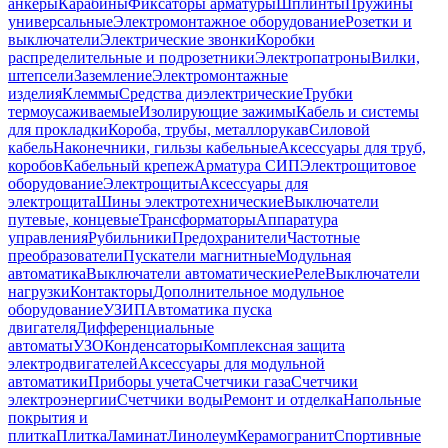
анкеры
Карабины
Фиксаторы арматуры
Шплинты
Пружины
универсальные
Электромонтажное оборудование
Розетки и
выключатели
Электрические звонки
Коробки
распределительные и подрозетники
Электропатроны
Вилки,
штепсели
Заземление
Электромонтажные
изделия
Клеммы
Средства диэлектрические
Трубки
термоусаживаемые
Изолирующие зажимы
Кабель и системы
для прокладки
Короба, трубы, металлорукав
Силовой
кабель
Наконечники, гильзы кабельные
Аксессуары для труб,
коробов
Кабельный крепеж
Арматура СИП
Электрощитовое
оборудование
Электрощиты
Аксессуары для
электрощита
Шины электротехнические
Выключатели
путевые, концевые
Трансформаторы
Аппаратура
управления
Рубильники
Предохранители
Частотные
преобразователи
Пускатели магнитные
Модульная
автоматика
Выключатели автоматические
Реле
Выключатели
нагрузки
Контакторы
Дополнительное модульное
оборудование
УЗИП
Автоматика пуска
двигателя
Дифференциальные
автоматы
УЗО
Конденсаторы
Комплексная защита
электродвигателей
Аксессуары для модульной
автоматики
Приборы учета
Счетчики газа
Счетчики
электроэнергии
Счетчики воды
Ремонт и отделка
Напольные
покрытия и
плитка
Плитка
Ламинат
Линолеум
Керамогранит
Спортивные