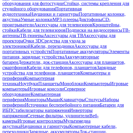
оборудования для фотостудии
Стойки, системы крепления для
студийного оборудования
Портативная
аудиотехника
Наушники и гарнитуры
Портативные колонки,
акустика
Умные колонки
MP3-плееры
Диктофоны
CD-
проигрыватели
Аксессуары для телевизоров
Кронштейны,
стойки
Кабели для телевизоров
Подписки на видеосервисы
ТВ-
антенны
ТВ-тюнеры
Аксессуары для ТВ
Аксессуары для
проектора
Очки 3D
Средства для ухода за
электроникой
Кабели, переходники
Аксессуары для
портативных устройств
Портативные аккумуляторы
Элементы
питания, зарядные устройства
Аккумуляторные
батареи
Держатели, док-станции
Аксессуары для планшетов,
смартфонов
Кабели для телефонов, планшетов
Зарядные
устройства для телефонов, планшетов
Компьютеры и
периферия
Компьютерная
техника
Ноутбуки
Планшеты
Моноблоки
Компьютеры
Игровые
компьютеры
Игровые консоли
Серверное
оборудование
Компьютерная
периферия
Мониторы
Мыши
Клавиатуры
Стилусы
Наборы
периферии
Источники бесперебойного питания
Батареи для
ИБП
Стабилизаторы напряжения
Инверторы
напряжения
Сетевые фильтры, удлинители
Веб-
камеры
Игровые контроллеры
Мультимедиа
акустика
Наушники и гарнитуры
Компьютерные кабели,
переходники
Зарядные, аккумуляторы
Док-станции,