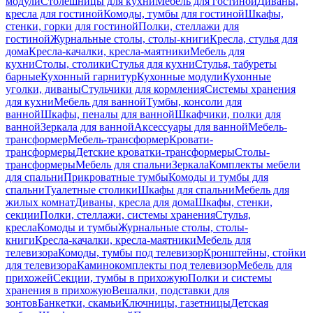
модули
Столешницы для кухни
Мебель для гостиной
Диваны,
кресла для гостиной
Комоды, тумбы для гостиной
Шкафы,
стенки, горки для гостиной
Полки, стеллажи для
гостиной
Журнальные столы, столы-книги
Кресла, стулья для
дома
Кресла-качалки, кресла-маятники
Мебель для
кухни
Столы, столики
Стулья для кухни
Стулья, табуреты
барные
Кухонный гарнитур
Кухонные модули
Кухонные
уголки, диваны
Стульчики для кормления
Системы хранения
для кухни
Мебель для ванной
Тумбы, консоли для
ванной
Шкафы, пеналы для ванной
Шкафчики, полки для
ванной
Зеркала для ванной
Аксессуары для ванной
Мебель-
трансформер
Мебель-трансформер
Кровати-
трансформеры
Детские кроватки-трансформеры
Столы-
трансформеры
Мебель для спальни
Зеркала
Комплекты мебели
для спальни
Прикроватные тумбы
Комоды и тумбы для
спальни
Туалетные столики
Шкафы для спальни
Мебель для
жилых комнат
Диваны, кресла для дома
Шкафы, стенки,
секции
Полки, стеллажи, системы хранения
Стулья,
кресла
Комоды и тумбы
Журнальные столы, столы-
книги
Кресла-качалки, кресла-маятники
Мебель для
телевизора
Комоды, тумбы под телевизор
Кронштейны, стойки
для телевизора
Каминокомплекты под телевизор
Мебель для
прихожей
Секции, тумбы в прихожую
Полки и системы
хранения в прихожую
Вешалки, подставки для
зонтов
Банкетки, скамьи
Ключницы, газетницы
Детская