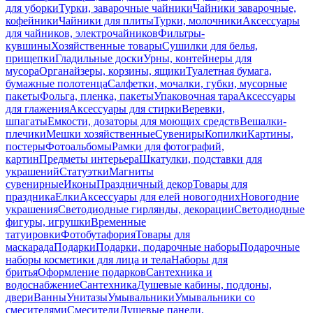
для уборки
Турки, заварочные чайники
Чайники заварочные,
кофейники
Чайники для плиты
Турки, молочники
Аксессуары
для чайников, электрочайников
Фильтры-
кувшины
Хозяйственные товары
Сушилки для белья,
прищепки
Гладильные доски
Урны, контейнеры для
мусора
Органайзеры, корзины, ящики
Туалетная бумага,
бумажные полотенца
Салфетки, мочалки, губки, мусорные
пакеты
Фольга, пленка, пакеты
Упаковочная тара
Аксессуары
для глажения
Аксессуары для стирки
Веревки,
шпагаты
Емкости, дозаторы для моющих средств
Вешалки-
плечики
Мешки хозяйственные
Сувениры
Копилки
Картины,
постеры
Фотоальбомы
Рамки для фотографий,
картин
Предметы интерьера
Шкатулки, подставки для
украшений
Статуэтки
Магниты
сувенирные
Иконы
Праздничный декор
Товары для
праздника
Елки
Аксессуары для елей новогодних
Новогодние
украшения
Светодиодные гирлянды, декорации
Светодиодные
фигуры, игрушки
Временные
татуировки
Фотобутафория
Товары для
маскарада
Подарки
Подарки, подарочные наборы
Подарочные
наборы косметики для лица и тела
Наборы для
бритья
Оформление подарков
Сантехника и
водоснабжение
Сантехника
Душевые кабины, поддоны,
двери
Ванны
Унитазы
Умывальники
Умывальники со
смесителями
Смесители
Душевые панели,