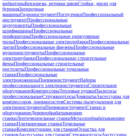
вибраторы
Бензорезы, резчики швов
Стойки, дрели для
бурения
Затирочные
машины
Гидроинструмент
Погрузчики
Профессиональный
инструмент
Профессиональные
шуруповерты
Профессиональные
шлифмашины
Профессиональные
перфораторы
Профессиональные циркулярные
пилы
Профессиональные электролобзики
Профессиональные
дрели
Профессиональные фрезеры
Профессиональные
мультиинструменты
Профессиональные
электрорубанки
Профессиональные строительные
фены
Профессиональные строительные
пистолеты
Профессиональные точильные
станки
Профессиональные
электроножницы
Пневмоинструмент
Наборы
профессионального электроинструмента
Строительное
оборудование
Компрессоры
Тепловые пушки
Пылесосы
профессиональные
Стружкоотсосы
Домкраты
Аксессуары для
компрессоров, пневмосистем
Системы пылеудаления для
электроинструмента
Пневмоинструмент
Станки и
оборудование
Деревообрабатывающие
станки
Ленточнопильные станки
Металлообрабатывающие
станки
Плиткорезные станки
Точильные
станки
Комплектующие для станков
Оснастка для
станков
Аксессуары для станков
Стружкоотсосы
Аксессуары