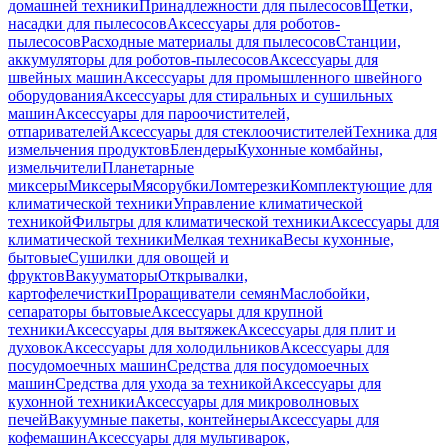
домашней техники
Принадлежности для пылесосов
Щетки,
насадки для пылесосов
Аксессуары для роботов-
пылесосов
Расходные материалы для пылесосов
Станции,
аккумуляторы для роботов-пылесосов
Аксессуары для
швейных машин
Аксессуары для промышленного швейного
оборудования
Аксессуары для стиральных и сушильных
машин
Аксессуары для пароочистителей,
отпаривателей
Аксессуары для стеклоочистителей
Техника для
измельчения продуктов
Блендеры
Кухонные комбайны,
измельчители
Планетарные
миксеры
Миксеры
Мясорубки
Ломтерезки
Комплектующие для
климатической техники
Управление климатической
техникой
Фильтры для климатической техники
Аксессуары для
климатической техники
Мелкая техника
Весы кухонные,
бытовые
Сушилки для овощей и
фруктов
Вакууматоры
Открывалки,
картофелечистки
Проращиватели семян
Маслобойки,
сепараторы бытовые
Аксессуары для крупной
техники
Аксессуары для вытяжек
Аксессуары для плит и
духовок
Аксессуары для холодильников
Аксессуары для
посудомоечных машин
Средства для посудомоечных
машин
Средства для ухода за техникой
Аксессуары для
кухонной техники
Аксессуары для микроволновых
печей
Вакуумные пакеты, контейнеры
Аксессуары для
кофемашин
Аксессуары для мультиварок,