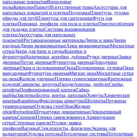
напольные покрытия
Виниловые
полы
Ковролин
Паркет
Искусственная трава
Аксессуары для
напольных покрытий и плитки
Подложка
Плинтусы, уголки,
обводы для труб
Плинтусы для сантехники
Фуги для
плитки
Порожки, профили для пола и плитки
Приспособления
для укладки плитки
Системы выравнивания
плитки
Аксессуары для напольных
покрытий
Реставрационные материалы
Двери и арки
Двери
входные
Двери межкомнатные
Арки межкомнатные
Москитные
сетки
Двери для бани и сауны
Коробки и
фурнитура
Наличники, коробки, доборы
Ручки дверные
Замки
дверные
Петли дверные
Фурнитура дверная
Доводчики
дверные
Окна и подоконники
Окна
Подоконники, отливы
Окна
мансардные
Фурнитура оконная
Мягкие окна
Москитные сетки
на окна
Жалюзи уличные
Пленки солнцезащитные
Крепежные
изделия
Саморезы, шурупы
Гвозди
Анкеры, дюбели
Скобы,
штифты
Перфорированный крепеж
Гайки,
шайбы
Заклепки
Болты, винты, шпильки
Хомуты
Химические
анкеры
Карабины
Фиксаторы арматуры
Шплинты
Пружины
универсальные
Отделка стен
Обои
Жидкие
обои
Фотообои
Штукатурки декоративные
Декоративный
камень
Скинали
Пленки самоклеящиеся
Армирующие
сетки
Стеновые панели
Уголки, маяки,
профили
Вагонка
Стеклохолсты, флизелин
Экраны для
радиаторов
Отделка потолка
Потолочные системы
Потолочные