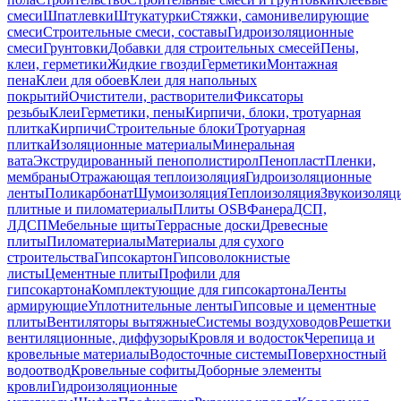
смеси
Шпатлевки
Штукатурки
Стяжки, самонивелирующие
смеси
Строительные смеси, составы
Гидроизоляционные
смеси
Грунтовки
Добавки для строительных смесей
Пены,
клеи, герметики
Жидкие гвозди
Герметики
Монтажная
пена
Клеи для обоев
Клеи для напольных
покрытий
Очистители, растворители
Фиксаторы
резьбы
Клеи
Герметики, пены
Кирпичи, блоки, тротуарная
плитка
Кирпичи
Строительные блоки
Тротуарная
плитка
Изоляционные материалы
Минеральная
вата
Экструдированный пенополистирол
Пенопласт
Пленки,
мембраны
Отражающая теплоизоляция
Гидроизоляционные
ленты
Поликарбонат
Шумоизоляция
Теплоизоляция
Звукоизоляц
плитные и пиломатериалы
Плиты OSB
Фанера
ДСП,
ЛДСП
Мебельные щиты
Террасные доски
Древесные
плиты
Пиломатериалы
Материалы для сухого
строительства
Гипсокартон
Гипсоволокнистые
листы
Цементные плиты
Профили для
гипсокартона
Комплектующие для гипсокартона
Ленты
армирующие
Уплотнительные ленты
Гипсовые и цементные
плиты
Вентиляторы вытяжные
Системы воздуховодов
Решетки
вентиляционные, диффузоры
Кровля и водосток
Черепица и
кровельные материалы
Водосточные системы
Поверхностный
водоотвод
Кровельные софиты
Доборные элементы
кровли
Гидроизоляционные