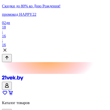
Скидки до 80% ко Дню Рождения!
промокод HAPPY22
02
дн
18
:
16
:
16
Каталог товаров