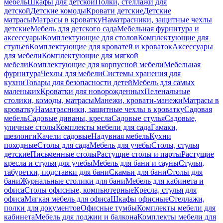
мебель
Шкафы для детской
Полки, стеллажи для
детской
Детские комоды
Кровати детские
Детские
матрасы
Матрасы в кроватку
Наматрасники, защитные чехлы
детские
Мебель для детского сада
Мебельная фурнитура и
аксессуары
Комплектующие для столов
Комплектующие для
стульев
Комплектующие для кроватей и кроваток
Аксессуары
для мебели
Комплектующие для мягкой
мебели
Комплектующие для корпусной мебели
Мебельная
фурнитура
Чехлы для мебели
Системы хранения для
кухни
Товары для безопасности детей
Мебель для самых
маленьких
Кроватки для новорожденных
Пеленальные
столики, комоды, матрасы
Манежи, кровати-манежи
Матрасы в
кроватку
Наматрасники, защитные чехлы в кроватку
Садовая
мебель
Садовые диваны, кресла
Садовые стулья
Садовые,
уличные столы
Комплекты мебели для сада
Гамаки,
шезлонги
Качели садовые
Надувная мебель
Кухни
походные
Столы для сада
Мебель для учебы
Столы, стулья
детские
Письменные столы
Растущие столы и парты
Растущие
кресла и стулья для учебы
Мебель для бани и сауны
Стулья,
табуретки, подставки для бани
Скамьи для бани
Столы для
бани
Журнальные столики для бани
Мебель для кабинета и
офиса
Столы офисные, компьютерные
Кресла, стулья для
офиса
Мягкая мебель для офиса
Шкафы офисные
Стеллажи,
полки для документов
Офисные тумбы
Комплекты мебели для
кабинета
Мебель для лоджии и балкона
Комплекты мебели для