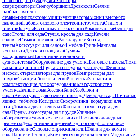
пылесосы, воздуходувки
Аэраторы,
скарификаторы
Снегоуборщики
Дровоколы
Сеялки,
разбрасыватели
семян
Минитракторы
Миникультиваторы
Мойки высокого
давления
Наборы садового электроинструмента
Отдых и
пикник
Батуты
Бассейны
Спа-бассейны
Комплекты мебели для
сада
Столы для сада
Стулья, кресла для сада
Качели
садовые
Гамаки, шезлонги
Раскладушки
Зонты,
тенты
Аксессуары для садовой мебели
Грили
Мангалы,
коптильни
Детская площадка
Сумки-
холодильники
Портативные колонки и
аудиосистемы
Оборудование для участка
Бытовые насосы
Люки
канализационные
Пруды, аксессуары для прудов
Фильтры,
насосы, стерилизаторы для прудов
Компрессоры для
прудов
Станции биологической очистки
Запчасти и
комплектующие для оборудования
Благоустройство
участка
Дачные дома
Беседки
Бани
Хозблоки и
сараи
Аксессуары для озеленения сада
Декор для сада
Почтовые
ящики, таблички
Козырьки
Скворечники, кормушки для
птиц
Домики для насекомых
Фонтаны, скульптуры для
сада
Пруды, аксессуары для прудов
Уличные
обогреватели
Уличные светильники
Противогололедные
реагенты
Декоративный щебень
Сад и огород
Поливочное
оборудование
Садовые опрыскиватели
Шланги для дома и
сада
Парники
Теплицы
Комплектующие для теплиц
Модульные