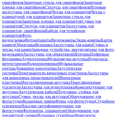
смартфонов
Защитные стекла для смартфонов
Защитные
пленки для смартфонов
Стилусы для смартфонов
Игровые
аксессуары для смартфонов
Чехлы для планшетов
Чехлы с
клавиатурой для планшетов
Защитные стекла для
планшетов
Защитные пленки для планшетов
Сумки для
планшетов
Стилусы для планшетов
Аксессуары для
планшетов, смартфонов
Кабели для телефонов,
планшетов
Фото,
видеосъемка
Фотоаппараты
Видеокамеры
Экшн-камеры
Карты
памяти
Объективы
Вспышки
Аксессуары для камер
Сумки и
чехлы для камер
Зарядные устройства, аккумуляторы для фото,
видеокамер
Аксессуары для объективов
Штативы
Цифровые
фоторамки
Аудиотехника
Мультимедиа акустика
Радиочасы,
метеостанции
Радиоприемники
Музыкальные
центры
Домашние кинотеатры
Акустические
системы
Проигрыватели виниловых пластинок
Аксессуары
для виниловых проигрывателей
Виниловые
пластинки
Инсталляционная акустика
Трансляционные
усилители
Аксессуары для аудиотехники
Комплектующие для
акустики
Акустические кабели
Подставки, стойки для
акустики
Сумки, чехлы для акустики
Оборудование для
фотостудии
Кольцевые лампы
Фоны для фотостудии
Студийное
освещение
Насадки светоформирующие для
фотостудии
Фотозонты, отражатели
Оборудование для
предметной съемки
Вспышки студийные
Комплекты