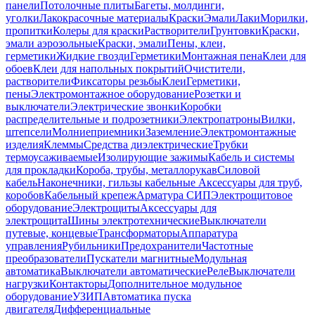
панели
Потолочные плиты
Багеты, молдинги,
уголки
Лакокрасочные материалы
Краски
Эмали
Лаки
Морилки,
пропитки
Колеры для краски
Растворители
Грунтовки
Краски,
эмали аэрозольные
Краски, эмали
Пены, клеи,
герметики
Жидкие гвозди
Герметики
Монтажная пена
Клеи для
обоев
Клеи для напольных покрытий
Очистители,
растворители
Фиксаторы резьбы
Клеи
Герметики,
пены
Электромонтажное оборудование
Розетки и
выключатели
Электрические звонки
Коробки
распределительные и подрозетники
Электропатроны
Вилки,
штепсели
Молниеприемники
Заземление
Электромонтажные
изделия
Клеммы
Средства диэлектрические
Трубки
термоусаживаемые
Изолирующие зажимы
Кабель и системы
для прокладки
Короба, трубы, металлорукав
Силовой
кабель
Наконечники, гильзы кабельные
Аксессуары для труб,
коробов
Кабельный крепеж
Арматура СИП
Электрощитовое
оборудование
Электрощиты
Аксессуары для
электрощита
Шины электротехнические
Выключатели
путевые, концевые
Трансформаторы
Аппаратура
управления
Рубильники
Предохранители
Частотные
преобразователи
Пускатели магнитные
Модульная
автоматика
Выключатели автоматические
Реле
Выключатели
нагрузки
Контакторы
Дополнительное модульное
оборудование
УЗИП
Автоматика пуска
двигателя
Дифференциальные