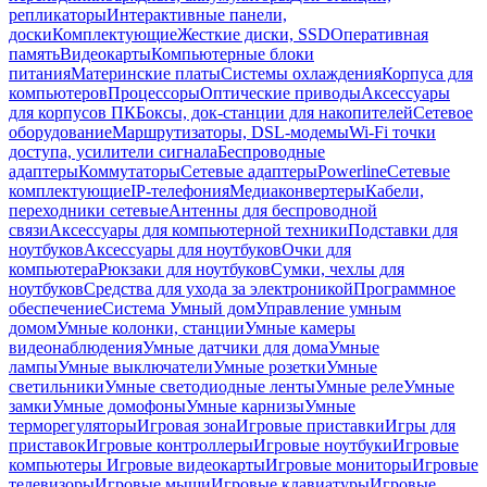
репликаторы
Интерактивные панели,
доски
Комплектующие
Жесткие диски, SSD
Оперативная
память
Видеокарты
Компьютерные блоки
питания
Материнские платы
Системы охлаждения
Корпуса для
компьютеров
Процессоры
Оптические приводы
Аксессуары
для корпусов ПК
Боксы, док-станции для накопителей
Сетевое
оборудование
Маршрутизаторы, DSL-модемы
Wi-Fi точки
доступа, усилители сигнала
Беспроводные
адаптеры
Коммутаторы
Сетевые адаптеры
Powerline
Сетевые
комплектующие
IP-телефония
Медиаконвертеры
Кабели,
переходники сетевые
Антенны для беспроводной
связи
Аксессуары для компьютерной техники
Подставки для
ноутбуков
Аксессуары для ноутбуков
Очки для
компьютера
Рюкзаки для ноутбуков
Сумки, чехлы для
ноутбуков
Средства для ухода за электроникой
Программное
обеспечение
Система Умный дом
Управление умным
домом
Умные колонки, станции
Умные камеры
видеонаблюдения
Умные датчики для дома
Умные
лампы
Умные выключатели
Умные розетки
Умные
светильники
Умные светодиодные ленты
Умные реле
Умные
замки
Умные домофоны
Умные карнизы
Умные
терморегуляторы
Игровая зона
Игровые приставки
Игры для
приставок
Игровые контроллеры
Игровые ноутбуки
Игровые
компьютеры
Игровые видеокарты
Игровые мониторы
Игровые
телевизоры
Игровые мыши
Игровые клавиатуры
Игровые