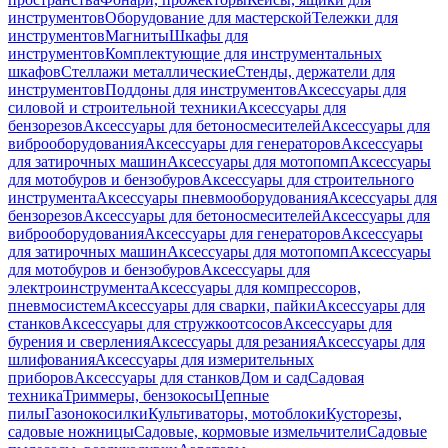
инструментов
Оборудование для мастерской
Тележки для
инструментов
Магниты
Шкафы для
инструментов
Комплектующие для инструментальных
шкафов
Стеллажи металлические
Стенды, держатели для
инструментов
Поддоны для инструментов
Аксессуары для
силовой и строительной техники
Аксессуары для
бензорезов
Аксессуары для бетоносмесителей
Аксессуары для
виброоборудования
Аксессуары для генераторов
Аксессуары
для затирочных машин
Аксессуары для мотопомп
Аксессуары
для мотобуров и бензобуров
Аксессуары для строительного
инструмента
Аксессуары пневмооборудования
Аксессуары для
бензорезов
Аксессуары для бетоносмесителей
Аксессуары для
виброоборудования
Аксессуары для генераторов
Аксессуары
для затирочных машин
Аксессуары для мотопомп
Аксессуары
для мотобуров и бензобуров
Аксессуары для
электроинструмента
Аксессуары для компрессоров,
пневмосистем
Аксессуары для сварки, пайки
Аксессуары для
станков
Аксессуары для стружкоотсосов
Аксессуары для
бурения и сверления
Аксессуары для резания
Аксессуары для
шлифования
Аксессуары для измерительных
приборов
Аксессуары для станков
Дом и сад
Садовая
техника
Триммеры, бензокосы
Цепные
пилы
Газонокосилки
Культиваторы, мотоблоки
Кусторезы,
садовые ножницы
Садовые, кормовые измельчители
Садовые