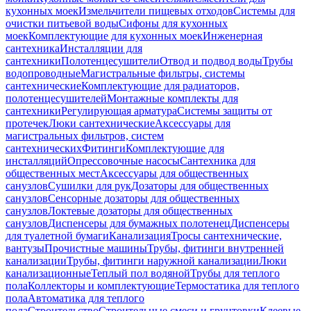
кухонных моек
Измельчители пищевых отходов
Системы для
очистки питьевой воды
Сифоны для кухонных
моек
Комплектующие для кухонных моек
Инженерная
сантехника
Инсталляции для
сантехники
Полотенцесушители
Отвод и подвод воды
Трубы
водопроводные
Магистральные фильтры, системы
сантехнические
Комплектующие для радиаторов,
полотенцесушителей
Монтажные комплекты для
сантехники
Регулирующая арматура
Системы защиты от
протечек
Люки сантехнические
Аксессуары для
магистральных фильтров, систем
сантехнических
Фитинги
Комплектующие для
инсталляций
Опрессовочные насосы
Сантехника для
общественных мест
Аксессуары для общественных
санузлов
Сушилки для рук
Дозаторы для общественных
санузлов
Сенсорные дозаторы для общественных
санузлов
Локтевые дозаторы для общественных
санузлов
Диспенсеры для бумажных полотенец
Диспенсеры
для туалетной бумаги
Канализация
Тросы сантехнические,
вантузы
Прочистные машины
Трубы, фитинги внутренней
канализации
Трубы, фитинги наружной канализации
Люки
канализационные
Теплый пол водяной
Трубы для теплого
пола
Коллекторы и комплектующие
Термостатика для теплого
пола
Автоматика для теплого
пола
Строительство
Строительные смеси и грунтовки
Клеевые