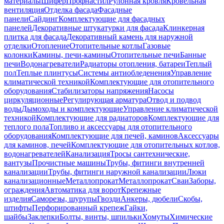
материалы
Шифер
Профнастил
Рулонная кровля
Кровельная
вентиляция
Отделка фасада
Фасадные
панели
Сайдинг
Комплектующие для фасадных
панелей
Декоративные штукатурки для фасада
Клинкерная
плитка для фасада
Декоративный камень для наружной
отделки
Отопление
Отопительные котлы
Газовые
колонки
Камины, печи-камины
Отопительные печи
Банные
печи
Водонагреватели
Радиаторы отопления, батареи
Теплый
пол
Теплые плинтусы
Системы антиобледенения
Управление
климатической техникой
Комплектующие для отопительного
оборудования
Стабилизаторы напряжения
Насосы
циркуляционные
Регулирующая арматура
Отвод и подвод
воды
Дымоходы и комплектующие
Управление климатической
техникой
Комплектующие для радиаторов
Комплектующие для
теплого пола
Топливо и аксессуары для отопительного
оборудования
Комплектующие для печей, каминов
Аксессуары
для каминов, печей
Комплектующие для отопительных котлов,
водонагревателей
Канализация
Тросы сантехнические,
вантузы
Прочистные машины
Трубы, фитинги внутренней
канализации
Трубы, фитинги наружной канализации
Люки
канализационные
Металлопрокат
Металлопрокат
Сваи
Заборы,
ограждения
Автоматика для ворот
Крепежные
изделия
Саморезы, шурупы
Гвозди
Анкеры, дюбели
Скобы,
штифты
Перфорированный крепеж
Гайки,
шайбы
Заклепки
Болты, винты, шпильки
Хомуты
Химические