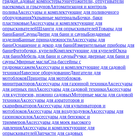
грядки
Садовые компостеры
Уничтожители, отпугиватели
насекомых и грызунов
Автоматизация и контроль
полива
Аксессуары и комплектующие для поливочного
оборудования
Укрывные материалы
Бочки, баки
пластиковые
Аксессуары и комплектующие для
опрыскивателей
Шланги для опрыскивателей
Товары для
бани
Бани
Сауны
Двери для бани и сауны
Бондарные
изделия
Банные принадлежности
Аксессуары для
бани
Оснащение и декор для бани
Измерительные приборы для
бани
Фитобочки, купели
Комплектующие для купелей
Окна
для бани
Мебель для бани и сауны
Ручки дверные для бани и
сауны
Эфирные масла
Спа-бассейны с
гидромассажем
Аксессуары и комплектующие для садовой
техники
Навесное оборудование
Двигатели для
мотоблоков
Прицепы для мотоблоков,
минитракторов
Аксессуары для газонной техники
Аксессуары
для цепных пил
Аксессуары для садовой техники
Аксессуары
для кусторезов, ножниц садовых
Моторные масла для садовой
техники
Аксессуары для аэратоторов и
скарификаторов
Аксессуары для культиваторов и
мотоблоков
Аксессуары для воздуходувок
Аксессуары для
газонокосилок
Аксессуары для бензокос и
триммеров
Аксессуары для моек высокого
давления
Аксессуары и комплектующие для
опрыскивателей
Запчасти для садовых