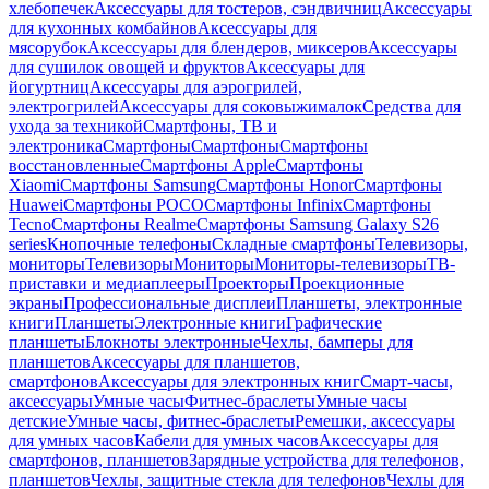
хлебопечек
Аксессуары для тостеров, сэндвичниц
Аксессуары
для кухонных комбайнов
Аксессуары для
мясорубок
Аксессуары для блендеров, миксеров
Аксессуары
для сушилок овощей и фруктов
Аксессуары для
йогуртниц
Аксессуары для аэрогрилей,
электрогрилей
Аксессуары для соковыжималок
Средства для
ухода за техникой
Смартфоны, ТВ и
электроника
Смартфоны
Смартфоны
Смартфоны
восстановленные
Смартфоны Apple
Смартфоны
Xiaomi
Смартфоны Samsung
Смартфоны Honor
Смартфоны
Huawei
Смартфоны POCO
Смартфоны Infinix
Смартфоны
Tecno
Смартфоны Realme
Смартфоны Samsung Galaxy S26
series
Кнопочные телефоны
Складные смартфоны
Телевизоры,
мониторы
Телевизоры
Мониторы
Мониторы-телевизоры
ТВ-
приставки и медиаплееры
Проекторы
Проекционные
экраны
Профессиональные дисплеи
Планшеты, электронные
книги
Планшеты
Электронные книги
Графические
планшеты
Блокноты электронные
Чехлы, бамперы для
планшетов
Аксессуары для планшетов,
смартфонов
Аксессуары для электронных книг
Смарт-часы,
аксессуары
Умные часы
Фитнес-браслеты
Умные часы
детские
Умные часы, фитнес-браслеты
Ремешки, аксессуары
для умных часов
Кабели для умных часов
Аксессуары для
смартфонов, планшетов
Зарядные устройства для телефонов,
планшетов
Чехлы, защитные стекла для телефонов
Чехлы для