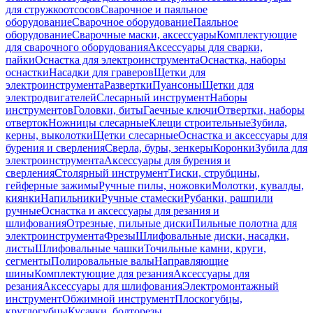
для стружкоотсосов
Сварочное и паяльное
оборудование
Сварочное оборудование
Паяльное
оборудование
Сварочные маски, аксессуары
Комплектующие
для сварочного оборудования
Аксессуары для сварки,
пайки
Оснастка для электроинструмента
Оснастка, наборы
оснастки
Насадки для граверов
Щетки для
электроинструмента
Развертки
Пуансоны
Щетки для
электродвигателей
Слесарный инструмент
Наборы
инструментов
Головки, биты
Гаечные ключи
Отвертки, наборы
отверток
Ножницы слесарные
Клещи строительные
Зубила,
керны, выколотки
Щетки слесарные
Оснастка и аксессуары для
бурения и сверления
Сверла, буры, зенкеры
Коронки
Зубила для
электроинструмента
Аксессуары для бурения и
сверления
Столярный инструмент
Тиски, струбцины,
гейферные зажимы
Ручные пилы, ножовки
Молотки, кувалды,
киянки
Напильники
Ручные стамески
Рубанки, рашпили
ручные
Оснастка и аксессуары для резания и
шлифования
Отрезные, пильные диски
Пильные полотна для
электроинструмента
Фрезы
Шлифовальные диски, насадки,
листы
Шлифовальные чашки
Точильные камни, круги,
сегменты
Полировальные валы
Направляющие
шины
Комплектующие для резания
Аксессуары для
резания
Аксессуары для шлифования
Электромонтажный
инструмент
Обжимной инструмент
Плоскогубцы,
круглогубцы
Кусачки, болторезы,