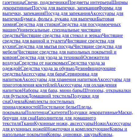
газетницы
Свечи, подсвечники
Предметы интерьера
Ширмы
декоративные
Посуда для выпечки, запекания
Формы для
выпечки, запекания
Посуда для запекания
Аксессуары для
выпечки
Бумага, фольга, рукава для выпечки
Бытовая
химия
Средства для стирки
Средства для посудомоечных
машин
Универсальные, специальные чистящие
средства
Чистящие средства для стекол и зеркал
Чистящие
средства для ванной и туалета
Чистящие средства для
кухни
Средства для мытья посуды
Чистящие средства для
мебели
Чистящие средства для напольных покрытий и
ковров
Средства для ухода за техникой
Освежители
воздуха
Средства от насекомых
Средства ухода за
одеждой
Средства ухода за обувью
Дезинфицирующие
средства
Аксессуары для бара
Сервировка для
напитков
Аксессуары для хранения напитков
Аксессуары для
приготовления коктейлей
Аксессуары для охлаждения
напитков
Наборы для бара, мини-бары
Штопоры, открывалки
для бутылок
Домашний текстиль
Подушки для
сна
Одеяла
Комплекты постельных
принадлежностей
Постельное белье
Пледы,
покрывала
Полотенца
Скатерти
Подушки декоративные
Маски,
беруши для сна
Наполнители для домашнего
текстиля
Ткани
Кухонные ножи, аксессуары
Ножи
Аксессуары
для кухонных ножей
Ножеточки и комплектующие
Ковры и
напольные покрытия
Ковры, циновки, шкуры
Ковры,