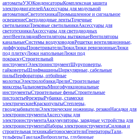
автоматы
УЗО
Конденсаторы
Комплексная защита
электродвигателей
Аксессуары для модульной
автоматики
Светотехника
Промышленное и сигнальное
освещение
Светодиодные ленты
Точечные
светильники
Трековые светильники
Аксессуары для
светотехники
Аксессуары для светодиодных
лент
Вентиляция
Вентиляторы вытяжные
Вентиляторы
канальные
Системы воздуховодов
Решетки вентиляционные,
диффузоры
Проветриватели
Люки
Люки ревизионные
Люки
под плитку
Люки напольные
Люки под
покраску
Строительный
инструмент
Электроинструмент
Шуруповерты,
гайковерты
Шлифмашины
Циркулярные, сабельные
пилы
Перфораторы, отбойные
молотки
Электролобзики
Дрели
Строительные
миксеры
Дальномеры
Многофункциональные
инструменты
Строительные фены
Строительные
пистолеты
Фрезеры
Рубанки, стамески
электрические
Краскопульты
Степлеры,
гвоздезабиватели
Электрические ножницы, резаки
Насадки для
электроинструмента
Аксессуары для
электроинструмента
Аккумуляторы, зарядные устройства для
электроинструмента
Наборы электроинструмента
Силовая и
строительная техника
Бетоносмесители
Генераторы
Тали,
тельферы
Такелаж
Виброплиты, глубинные