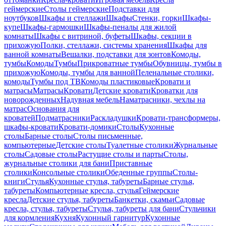
геймерские
Столы геймерские
Подставки для
ноутбуков
Шкафы и стеллажи
Шкафы
Стенки, горки
Шкафы-
купе
Шкафы-гармошки
Шкафы-пеналы для жилой
комнаты
Шкафы с витриной, буфеты
Шкафы, секции в
прихожую
Полки, стеллажи, системы хранения
Шкафы для
ванной комнаты
Вешалки, подставки для зонтов
Комоды,
тумбы
Комоды
Тумбы
Прикроватные тумбы
Обувницы, тумбы в
прихожую
Комоды, тумбы для ванной
Пеленальные столики,
комоды
Тумбы под ТВ
Комоды пластиковые
Кровати и
матрасы
Матрасы
Кровати
Детские кровати
Кроватки для
новорожденных
Надувная мебель
Наматрасники, чехлы на
матрас
Основания для
кроватей
Подматрасники
Раскладушки
Кровати-трансформеры,
шкафы-кровати
Кровати-домики
Столы
Кухонные
столы
Барные столы
Столы письменные,
компьютерные
Детские столы
Туалетные столики
Журнальные
столы
Садовые столы
Растущие столы и парты
Столы,
журнальные столики для бани
Приставные
столики
Консольные столики
Обеденные группы
Столы-
книги
Стулья
Кухонные стулья, табуреты
Барные стулья,
табуреты
Компьютерные кресла, стулья
Геймерские
кресла
Детские стулья, табуреты
Банкетки, скамьи
Садовые
кресла, стулья, табуреты
Стулья, табуреты для бани
Стульчики
для кормления
Кухня
Кухонный гарнитур
Кухонные