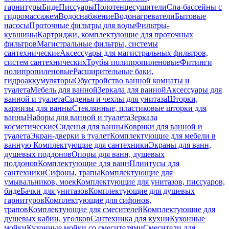
гарнитуры
Биде
Писсуары
Полотенцесушители
Спа-бассейны с
гидромассажем
Водоснабжение
Водонагреватели
Бытовые
насосы
Проточные фильтры для воды
Фильтры-
кувшины
Картриджи, комплектующие для проточных
фильтров
Магистральные фильтры, системы
сантехнические
Аксессуары для магистральных фильтров,
систем сантехнических
Трубы полипропиленовые
Фитинги
полипропиленовые
Расширительные баки,
гидроаккумуляторы
Обустройство ванной комнаты и
туалета
Мебель для ванной
Зеркала для ванной
Аксессуары для
ванной и туалета
Сиденья и чехлы для унитаза
Шторки,
карнизы для ванны
Стеклянные, пластиковые шторки для
ванны
Наборы для ванной и туалета
Зеркала
косметические
Сиденья для ванны
Коврики для ванной и
туалета
Экран-дверки в туалет
Комплектующие для мебели в
ванную
Комплектующие для сантехники
Экраны для ванн,
душевых поддонов
Опоры для ванн, душевых
поддонов
Комплектующие для ванн
Плинтусы для
сантехники
Сифоны, трапы
Комплектующие для
умывальников, моек
Комплектующие для унитазов, писсуаров,
биде
Бачки для унитазов
Комплектующие для душевых
гарнитуров
Комплектующие для сифонов,
трапов
Комплектующие для смесителей
Комплектующие для
душевых кабин, уголков
Сантехника для кухни
Кухонные
мойки
Кухонные мойки со смесителями
Смесители для