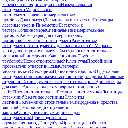
кабелерезы
Специнструменты
Измерительный
инструмент
Мерительные
инструменты
Электроизмерительные
приборы
Дальномеры
Дальномеры оптические
Нивелиры,
лазерные уровни
Пирометры
Детекторы и
тестеры
Толщиномеры
Специальные измерительные
приборы
Аксессуары для измерительных
приборов
Разметочный инструмент
Разметочные
инструменты
Инструменты для нарезки резьбы
Маркеры,
карандаши строительные
Клейма ударные
Строительно-
монтажный инструмент
Заклепочники
Труборезы,
трубогибы
Ножи строительные
Мультитулы
Пробойники,
просекатели отверстий
Ломы
Степлеры
механические
Стеклорезы
Прикаточные валики
Отделочный
инструмент
Плиткорезы
Кельмы, шпатели, гладилки
Малярный,
отделочный инструмент
Скотч, ленты малярные
Диспенсеры
для скотча
Аксессуары для малярных, отделочных
работ
Пленки строительные
Лестницы и стремянки
Лестницы,
стремянки
Чердачные лестницы
Элементы
лестниц
Подъемники строительные
Спецодежда и средства
защиты
Средства индивидуальной
защиты
Огнетушители
Сумки, пояса для
инструментов
Производственная
одежда
Спецодежда
Спецобувь
Организация рабочего
пространства
Фонари, прожекторы
Кейсы, ящики для