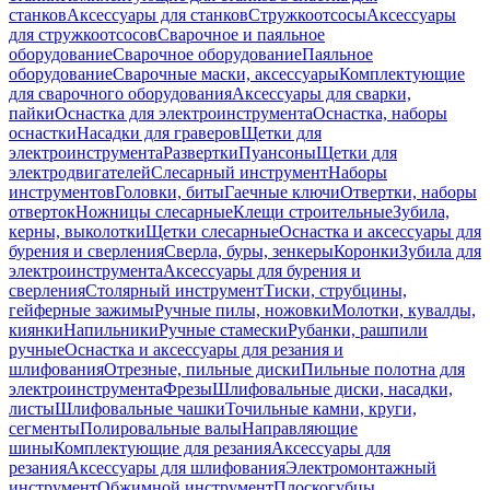
станков
Аксессуары для станков
Стружкоотсосы
Аксессуары
для стружкоотсосов
Сварочное и паяльное
оборудование
Сварочное оборудование
Паяльное
оборудование
Сварочные маски, аксессуары
Комплектующие
для сварочного оборудования
Аксессуары для сварки,
пайки
Оснастка для электроинструмента
Оснастка, наборы
оснастки
Насадки для граверов
Щетки для
электроинструмента
Развертки
Пуансоны
Щетки для
электродвигателей
Слесарный инструмент
Наборы
инструментов
Головки, биты
Гаечные ключи
Отвертки, наборы
отверток
Ножницы слесарные
Клещи строительные
Зубила,
керны, выколотки
Щетки слесарные
Оснастка и аксессуары для
бурения и сверления
Сверла, буры, зенкеры
Коронки
Зубила для
электроинструмента
Аксессуары для бурения и
сверления
Столярный инструмент
Тиски, струбцины,
гейферные зажимы
Ручные пилы, ножовки
Молотки, кувалды,
киянки
Напильники
Ручные стамески
Рубанки, рашпили
ручные
Оснастка и аксессуары для резания и
шлифования
Отрезные, пильные диски
Пильные полотна для
электроинструмента
Фрезы
Шлифовальные диски, насадки,
листы
Шлифовальные чашки
Точильные камни, круги,
сегменты
Полировальные валы
Направляющие
шины
Комплектующие для резания
Аксессуары для
резания
Аксессуары для шлифования
Электромонтажный
инструмент
Обжимной инструмент
Плоскогубцы,