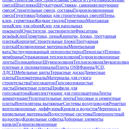
смеси
Шпатлевки
Штукатурки
Стяжки, самонивелирующие
смеси
Строительные смеси, составы
Гидроизоляционные
смеси
Грунтовки
Добавки для строительных смесей
Пены,
клеи, герметики
Жидкие гвозди
Герметики
Монтажная
пена
Клеи для обоев
Клеи для напольных
покрытий
Очистители, растворители
Фиксаторы
резьбы
Клеи
Герметики, пены
Кирпичи, блоки, тротуарная
плитка
Кирпичи
Строительные блоки
Тротуарная
плитка
Изоляционные материалы
Минеральная
вата
Экструдированный пенополистирол
Пенопласт
Пленки,
мембраны
Отражающая теплоизоляция
Гидроизоляционные
ленты
Поликарбонат
Шумоизоляция
Теплоизоляция
Звукоизоляц
плитные и пиломатериалы
Плиты OSB
Фанера
ДСП,
ЛДСП
Мебельные щиты
Террасные доски
Древесные
плиты
Пиломатериалы
Материалы для сухого
строительства
Гипсокартон
Гипсоволокнистые
листы
Цементные плиты
Профили для
гипсокартона
Комплектующие для гипсокартона
Ленты
армирующие
Уплотнительные ленты
Гипсовые и цементные
плиты
Вентиляторы вытяжные
Системы воздуховодов
Решетки
вентиляционные, диффузоры
Кровля и водосток
Черепица и
кровельные материалы
Водосточные системы
Поверхностный
водоотвод
Кровельные софиты
Доборные элементы
кровли
Гидроизоляционные