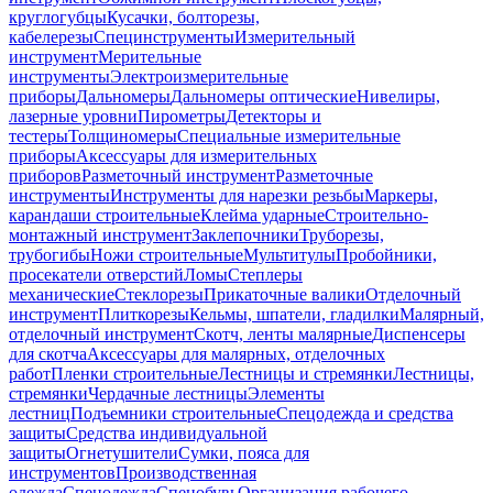
круглогубцы
Кусачки, болторезы,
кабелерезы
Специнструменты
Измерительный
инструмент
Мерительные
инструменты
Электроизмерительные
приборы
Дальномеры
Дальномеры оптические
Нивелиры,
лазерные уровни
Пирометры
Детекторы и
тестеры
Толщиномеры
Специальные измерительные
приборы
Аксессуары для измерительных
приборов
Разметочный инструмент
Разметочные
инструменты
Инструменты для нарезки резьбы
Маркеры,
карандаши строительные
Клейма ударные
Строительно-
монтажный инструмент
Заклепочники
Труборезы,
трубогибы
Ножи строительные
Мультитулы
Пробойники,
просекатели отверстий
Ломы
Степлеры
механические
Стеклорезы
Прикаточные валики
Отделочный
инструмент
Плиткорезы
Кельмы, шпатели, гладилки
Малярный,
отделочный инструмент
Скотч, ленты малярные
Диспенсеры
для скотча
Аксессуары для малярных, отделочных
работ
Пленки строительные
Лестницы и стремянки
Лестницы,
стремянки
Чердачные лестницы
Элементы
лестниц
Подъемники строительные
Спецодежда и средства
защиты
Средства индивидуальной
защиты
Огнетушители
Сумки, пояса для
инструментов
Производственная
одежда
Спецодежда
Спецобувь
Организация рабочего