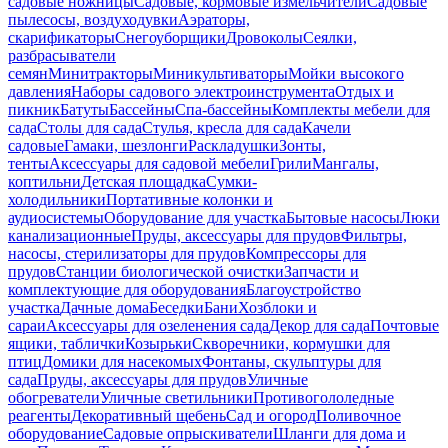
садовые ножницы
Садовые, кормовые измельчители
Садовые
пылесосы, воздуходувки
Аэраторы,
скарификаторы
Снегоуборщики
Дровоколы
Сеялки,
разбрасыватели
семян
Минитракторы
Миникультиваторы
Мойки высокого
давления
Наборы садового электроинструмента
Отдых и
пикник
Батуты
Бассейны
Спа-бассейны
Комплекты мебели для
сада
Столы для сада
Стулья, кресла для сада
Качели
садовые
Гамаки, шезлонги
Раскладушки
Зонты,
тенты
Аксессуары для садовой мебели
Грили
Мангалы,
коптильни
Детская площадка
Сумки-
холодильники
Портативные колонки и
аудиосистемы
Оборудование для участка
Бытовые насосы
Люки
канализационные
Пруды, аксессуары для прудов
Фильтры,
насосы, стерилизаторы для прудов
Компрессоры для
прудов
Станции биологической очистки
Запчасти и
комплектующие для оборудования
Благоустройство
участка
Дачные дома
Беседки
Бани
Хозблоки и
сараи
Аксессуары для озеленения сада
Декор для сада
Почтовые
ящики, таблички
Козырьки
Скворечники, кормушки для
птиц
Домики для насекомых
Фонтаны, скульптуры для
сада
Пруды, аксессуары для прудов
Уличные
обогреватели
Уличные светильники
Противогололедные
реагенты
Декоративный щебень
Сад и огород
Поливочное
оборудование
Садовые опрыскиватели
Шланги для дома и