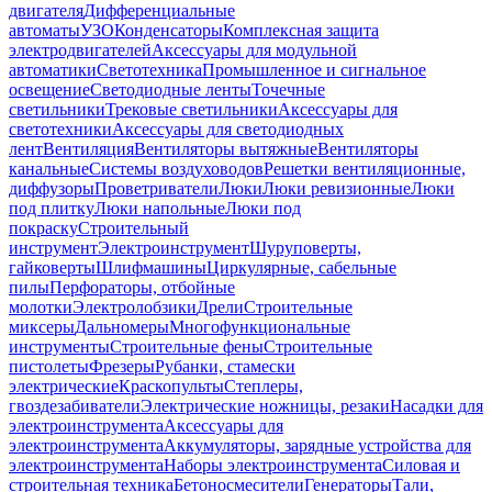
двигателя
Дифференциальные
автоматы
УЗО
Конденсаторы
Комплексная защита
электродвигателей
Аксессуары для модульной
автоматики
Светотехника
Промышленное и сигнальное
освещение
Светодиодные ленты
Точечные
светильники
Трековые светильники
Аксессуары для
светотехники
Аксессуары для светодиодных
лент
Вентиляция
Вентиляторы вытяжные
Вентиляторы
канальные
Системы воздуховодов
Решетки вентиляционные,
диффузоры
Проветриватели
Люки
Люки ревизионные
Люки
под плитку
Люки напольные
Люки под
покраску
Строительный
инструмент
Электроинструмент
Шуруповерты,
гайковерты
Шлифмашины
Циркулярные, сабельные
пилы
Перфораторы, отбойные
молотки
Электролобзики
Дрели
Строительные
миксеры
Дальномеры
Многофункциональные
инструменты
Строительные фены
Строительные
пистолеты
Фрезеры
Рубанки, стамески
электрические
Краскопульты
Степлеры,
гвоздезабиватели
Электрические ножницы, резаки
Насадки для
электроинструмента
Аксессуары для
электроинструмента
Аккумуляторы, зарядные устройства для
электроинструмента
Наборы электроинструмента
Силовая и
строительная техника
Бетоносмесители
Генераторы
Тали,