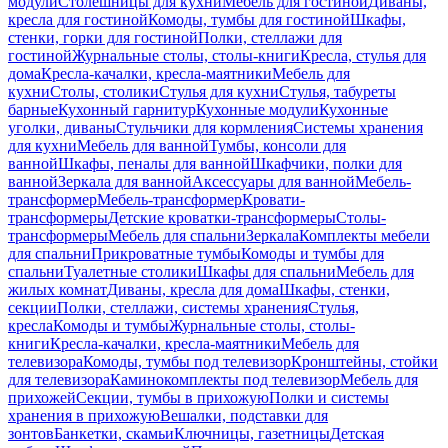
модули
Столешницы для кухни
Мебель для гостиной
Диваны,
кресла для гостиной
Комоды, тумбы для гостиной
Шкафы,
стенки, горки для гостиной
Полки, стеллажи для
гостиной
Журнальные столы, столы-книги
Кресла, стулья для
дома
Кресла-качалки, кресла-маятники
Мебель для
кухни
Столы, столики
Стулья для кухни
Стулья, табуреты
барные
Кухонный гарнитур
Кухонные модули
Кухонные
уголки, диваны
Стульчики для кормления
Системы хранения
для кухни
Мебель для ванной
Тумбы, консоли для
ванной
Шкафы, пеналы для ванной
Шкафчики, полки для
ванной
Зеркала для ванной
Аксессуары для ванной
Мебель-
трансформер
Мебель-трансформер
Кровати-
трансформеры
Детские кроватки-трансформеры
Столы-
трансформеры
Мебель для спальни
Зеркала
Комплекты мебели
для спальни
Прикроватные тумбы
Комоды и тумбы для
спальни
Туалетные столики
Шкафы для спальни
Мебель для
жилых комнат
Диваны, кресла для дома
Шкафы, стенки,
секции
Полки, стеллажи, системы хранения
Стулья,
кресла
Комоды и тумбы
Журнальные столы, столы-
книги
Кресла-качалки, кресла-маятники
Мебель для
телевизора
Комоды, тумбы под телевизор
Кронштейны, стойки
для телевизора
Каминокомплекты под телевизор
Мебель для
прихожей
Секции, тумбы в прихожую
Полки и системы
хранения в прихожую
Вешалки, подставки для
зонтов
Банкетки, скамьи
Ключницы, газетницы
Детская