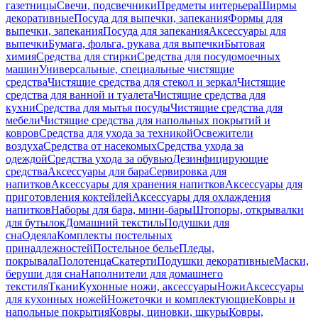
газетницы
Свечи, подсвечники
Предметы интерьера
Ширмы
декоративные
Посуда для выпечки, запекания
Формы для
выпечки, запекания
Посуда для запекания
Аксессуары для
выпечки
Бумага, фольга, рукава для выпечки
Бытовая
химия
Средства для стирки
Средства для посудомоечных
машин
Универсальные, специальные чистящие
средства
Чистящие средства для стекол и зеркал
Чистящие
средства для ванной и туалета
Чистящие средства для
кухни
Средства для мытья посуды
Чистящие средства для
мебели
Чистящие средства для напольных покрытий и
ковров
Средства для ухода за техникой
Освежители
воздуха
Средства от насекомых
Средства ухода за
одеждой
Средства ухода за обувью
Дезинфицирующие
средства
Аксессуары для бара
Сервировка для
напитков
Аксессуары для хранения напитков
Аксессуары для
приготовления коктейлей
Аксессуары для охлаждения
напитков
Наборы для бара, мини-бары
Штопоры, открывалки
для бутылок
Домашний текстиль
Подушки для
сна
Одеяла
Комплекты постельных
принадлежностей
Постельное белье
Пледы,
покрывала
Полотенца
Скатерти
Подушки декоративные
Маски,
беруши для сна
Наполнители для домашнего
текстиля
Ткани
Кухонные ножи, аксессуары
Ножи
Аксессуары
для кухонных ножей
Ножеточки и комплектующие
Ковры и
напольные покрытия
Ковры, циновки, шкуры
Ковры,