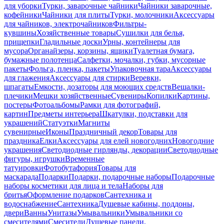
для уборки
Турки, заварочные чайники
Чайники заварочные,
кофейники
Чайники для плиты
Турки, молочники
Аксессуары
для чайников, электрочайников
Фильтры-
кувшины
Хозяйственные товары
Сушилки для белья,
прищепки
Гладильные доски
Урны, контейнеры для
мусора
Органайзеры, корзины, ящики
Туалетная бумага,
бумажные полотенца
Салфетки, мочалки, губки, мусорные
пакеты
Фольга, пленка, пакеты
Упаковочная тара
Аксессуары
для глажения
Аксессуары для стирки
Веревки,
шпагаты
Емкости, дозаторы для моющих средств
Вешалки-
плечики
Мешки хозяйственные
Сувениры
Копилки
Картины,
постеры
Фотоальбомы
Рамки для фотографий,
картин
Предметы интерьера
Шкатулки, подставки для
украшений
Статуэтки
Магниты
сувенирные
Иконы
Праздничный декор
Товары для
праздника
Елки
Аксессуары для елей новогодних
Новогодние
украшения
Светодиодные гирлянды, декорации
Светодиодные
фигуры, игрушки
Временные
татуировки
Фотобутафория
Товары для
маскарада
Подарки
Подарки, подарочные наборы
Подарочные
наборы косметики для лица и тела
Наборы для
бритья
Оформление подарков
Сантехника и
водоснабжение
Сантехника
Душевые кабины, поддоны,
двери
Ванны
Унитазы
Умывальники
Умывальники со
смесителями
Смесители
Душевые панели,