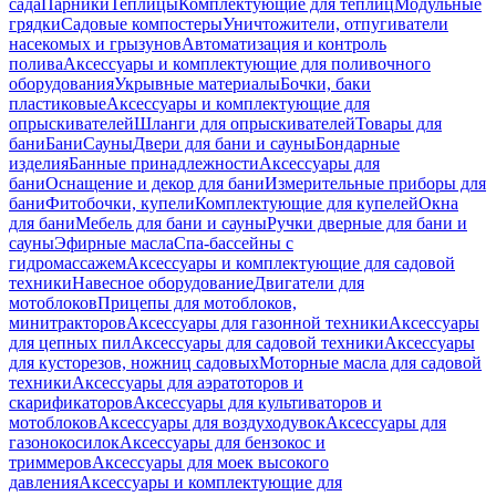
сада
Парники
Теплицы
Комплектующие для теплиц
Модульные
грядки
Садовые компостеры
Уничтожители, отпугиватели
насекомых и грызунов
Автоматизация и контроль
полива
Аксессуары и комплектующие для поливочного
оборудования
Укрывные материалы
Бочки, баки
пластиковые
Аксессуары и комплектующие для
опрыскивателей
Шланги для опрыскивателей
Товары для
бани
Бани
Сауны
Двери для бани и сауны
Бондарные
изделия
Банные принадлежности
Аксессуары для
бани
Оснащение и декор для бани
Измерительные приборы для
бани
Фитобочки, купели
Комплектующие для купелей
Окна
для бани
Мебель для бани и сауны
Ручки дверные для бани и
сауны
Эфирные масла
Спа-бассейны с
гидромассажем
Аксессуары и комплектующие для садовой
техники
Навесное оборудование
Двигатели для
мотоблоков
Прицепы для мотоблоков,
минитракторов
Аксессуары для газонной техники
Аксессуары
для цепных пил
Аксессуары для садовой техники
Аксессуары
для кусторезов, ножниц садовых
Моторные масла для садовой
техники
Аксессуары для аэратоторов и
скарификаторов
Аксессуары для культиваторов и
мотоблоков
Аксессуары для воздуходувок
Аксессуары для
газонокосилок
Аксессуары для бензокос и
триммеров
Аксессуары для моек высокого
давления
Аксессуары и комплектующие для