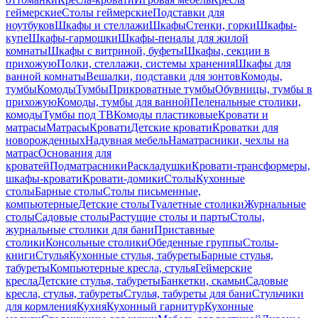
геймерские
Столы геймерские
Подставки для
ноутбуков
Шкафы и стеллажи
Шкафы
Стенки, горки
Шкафы-
купе
Шкафы-гармошки
Шкафы-пеналы для жилой
комнаты
Шкафы с витриной, буфеты
Шкафы, секции в
прихожую
Полки, стеллажи, системы хранения
Шкафы для
ванной комнаты
Вешалки, подставки для зонтов
Комоды,
тумбы
Комоды
Тумбы
Прикроватные тумбы
Обувницы, тумбы в
прихожую
Комоды, тумбы для ванной
Пеленальные столики,
комоды
Тумбы под ТВ
Комоды пластиковые
Кровати и
матрасы
Матрасы
Кровати
Детские кровати
Кроватки для
новорожденных
Надувная мебель
Наматрасники, чехлы на
матрас
Основания для
кроватей
Подматрасники
Раскладушки
Кровати-трансформеры,
шкафы-кровати
Кровати-домики
Столы
Кухонные
столы
Барные столы
Столы письменные,
компьютерные
Детские столы
Туалетные столики
Журнальные
столы
Садовые столы
Растущие столы и парты
Столы,
журнальные столики для бани
Приставные
столики
Консольные столики
Обеденные группы
Столы-
книги
Стулья
Кухонные стулья, табуреты
Барные стулья,
табуреты
Компьютерные кресла, стулья
Геймерские
кресла
Детские стулья, табуреты
Банкетки, скамьи
Садовые
кресла, стулья, табуреты
Стулья, табуреты для бани
Стульчики
для кормления
Кухня
Кухонный гарнитур
Кухонные