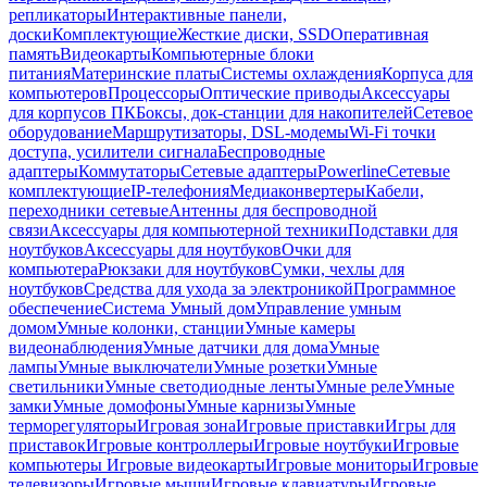
репликаторы
Интерактивные панели,
доски
Комплектующие
Жесткие диски, SSD
Оперативная
память
Видеокарты
Компьютерные блоки
питания
Материнские платы
Системы охлаждения
Корпуса для
компьютеров
Процессоры
Оптические приводы
Аксессуары
для корпусов ПК
Боксы, док-станции для накопителей
Сетевое
оборудование
Маршрутизаторы, DSL-модемы
Wi-Fi точки
доступа, усилители сигнала
Беспроводные
адаптеры
Коммутаторы
Сетевые адаптеры
Powerline
Сетевые
комплектующие
IP-телефония
Медиаконвертеры
Кабели,
переходники сетевые
Антенны для беспроводной
связи
Аксессуары для компьютерной техники
Подставки для
ноутбуков
Аксессуары для ноутбуков
Очки для
компьютера
Рюкзаки для ноутбуков
Сумки, чехлы для
ноутбуков
Средства для ухода за электроникой
Программное
обеспечение
Система Умный дом
Управление умным
домом
Умные колонки, станции
Умные камеры
видеонаблюдения
Умные датчики для дома
Умные
лампы
Умные выключатели
Умные розетки
Умные
светильники
Умные светодиодные ленты
Умные реле
Умные
замки
Умные домофоны
Умные карнизы
Умные
терморегуляторы
Игровая зона
Игровые приставки
Игры для
приставок
Игровые контроллеры
Игровые ноутбуки
Игровые
компьютеры
Игровые видеокарты
Игровые мониторы
Игровые
телевизоры
Игровые мыши
Игровые клавиатуры
Игровые