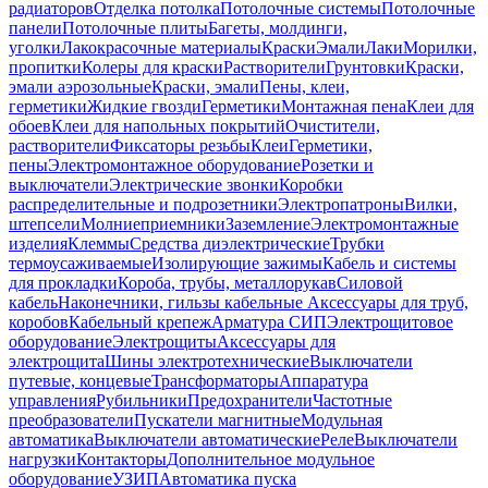
радиаторов
Отделка потолка
Потолочные системы
Потолочные
панели
Потолочные плиты
Багеты, молдинги,
уголки
Лакокрасочные материалы
Краски
Эмали
Лаки
Морилки,
пропитки
Колеры для краски
Растворители
Грунтовки
Краски,
эмали аэрозольные
Краски, эмали
Пены, клеи,
герметики
Жидкие гвозди
Герметики
Монтажная пена
Клеи для
обоев
Клеи для напольных покрытий
Очистители,
растворители
Фиксаторы резьбы
Клеи
Герметики,
пены
Электромонтажное оборудование
Розетки и
выключатели
Электрические звонки
Коробки
распределительные и подрозетники
Электропатроны
Вилки,
штепсели
Молниеприемники
Заземление
Электромонтажные
изделия
Клеммы
Средства диэлектрические
Трубки
термоусаживаемые
Изолирующие зажимы
Кабель и системы
для прокладки
Короба, трубы, металлорукав
Силовой
кабель
Наконечники, гильзы кабельные
Аксессуары для труб,
коробов
Кабельный крепеж
Арматура СИП
Электрощитовое
оборудование
Электрощиты
Аксессуары для
электрощита
Шины электротехнические
Выключатели
путевые, концевые
Трансформаторы
Аппаратура
управления
Рубильники
Предохранители
Частотные
преобразователи
Пускатели магнитные
Модульная
автоматика
Выключатели автоматические
Реле
Выключатели
нагрузки
Контакторы
Дополнительное модульное
оборудование
УЗИП
Автоматика пуска