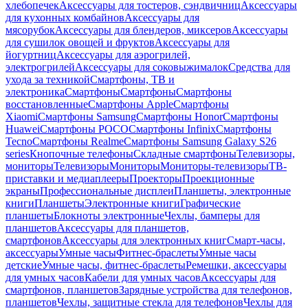
хлебопечек
Аксессуары для тостеров, сэндвичниц
Аксессуары
для кухонных комбайнов
Аксессуары для
мясорубок
Аксессуары для блендеров, миксеров
Аксессуары
для сушилок овощей и фруктов
Аксессуары для
йогуртниц
Аксессуары для аэрогрилей,
электрогрилей
Аксессуары для соковыжималок
Средства для
ухода за техникой
Смартфоны, ТВ и
электроника
Смартфоны
Смартфоны
Смартфоны
восстановленные
Смартфоны Apple
Смартфоны
Xiaomi
Смартфоны Samsung
Смартфоны Honor
Смартфоны
Huawei
Смартфоны POCO
Смартфоны Infinix
Смартфоны
Tecno
Смартфоны Realme
Смартфоны Samsung Galaxy S26
series
Кнопочные телефоны
Складные смартфоны
Телевизоры,
мониторы
Телевизоры
Мониторы
Мониторы-телевизоры
ТВ-
приставки и медиаплееры
Проекторы
Проекционные
экраны
Профессиональные дисплеи
Планшеты, электронные
книги
Планшеты
Электронные книги
Графические
планшеты
Блокноты электронные
Чехлы, бамперы для
планшетов
Аксессуары для планшетов,
смартфонов
Аксессуары для электронных книг
Смарт-часы,
аксессуары
Умные часы
Фитнес-браслеты
Умные часы
детские
Умные часы, фитнес-браслеты
Ремешки, аксессуары
для умных часов
Кабели для умных часов
Аксессуары для
смартфонов, планшетов
Зарядные устройства для телефонов,
планшетов
Чехлы, защитные стекла для телефонов
Чехлы для