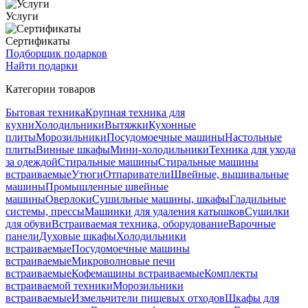
Услуги
Сертификаты
Подборщик подарков
Найти подарки
Категории товаров
Бытовая техника
Крупная техника для
кухни
Холодильники
Вытяжки
Кухонные
плиты
Морозильники
Посудомоечные машины
Настольные
плиты
Винные шкафы
Мини-холодильники
Техника для ухода
за одеждой
Стиральные машины
Стиральные машины
встраиваемые
Утюги
Отпариватели
Швейные, вышивальные
машины
Промышленные швейные
машины
Оверлоки
Сушильные машины, шкафы
Гладильные
системы, прессы
Машинки для удаления катышков
Сушилки
для обуви
Встраиваемая техника, оборудование
Варочные
панели
Духовые шкафы
Холодильники
встраиваемые
Посудомоечные машины
встраиваемые
Микроволновые печи
встраиваемые
Кофемашины встраиваемые
Комплекты
встраиваемой техники
Морозильники
встраиваемые
Измельчители пищевых отходов
Шкафы для