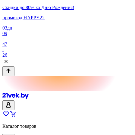
Скидки до 80% ко Дню Рождения!
промокод HAPPY22
03
дн
09
:
47
:
26
Каталог товаров