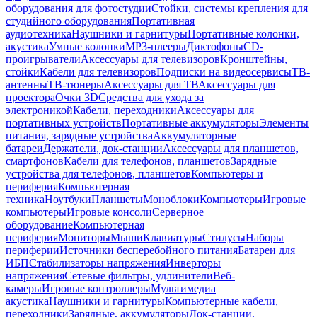
оборудования для фотостудии
Стойки, системы крепления для
студийного оборудования
Портативная
аудиотехника
Наушники и гарнитуры
Портативные колонки,
акустика
Умные колонки
MP3-плееры
Диктофоны
CD-
проигрыватели
Аксессуары для телевизоров
Кронштейны,
стойки
Кабели для телевизоров
Подписки на видеосервисы
ТВ-
антенны
ТВ-тюнеры
Аксессуары для ТВ
Аксессуары для
проектора
Очки 3D
Средства для ухода за
электроникой
Кабели, переходники
Аксессуары для
портативных устройств
Портативные аккумуляторы
Элементы
питания, зарядные устройства
Аккумуляторные
батареи
Держатели, док-станции
Аксессуары для планшетов,
смартфонов
Кабели для телефонов, планшетов
Зарядные
устройства для телефонов, планшетов
Компьютеры и
периферия
Компьютерная
техника
Ноутбуки
Планшеты
Моноблоки
Компьютеры
Игровые
компьютеры
Игровые консоли
Серверное
оборудование
Компьютерная
периферия
Мониторы
Мыши
Клавиатуры
Стилусы
Наборы
периферии
Источники бесперебойного питания
Батареи для
ИБП
Стабилизаторы напряжения
Инверторы
напряжения
Сетевые фильтры, удлинители
Веб-
камеры
Игровые контроллеры
Мультимедиа
акустика
Наушники и гарнитуры
Компьютерные кабели,
переходники
Зарядные, аккумуляторы
Док-станции,