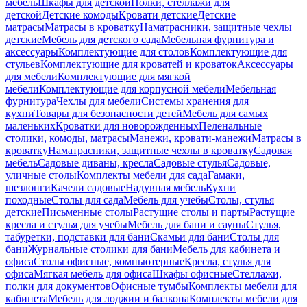
мебель
Шкафы для детской
Полки, стеллажи для
детской
Детские комоды
Кровати детские
Детские
матрасы
Матрасы в кроватку
Наматрасники, защитные чехлы
детские
Мебель для детского сада
Мебельная фурнитура и
аксессуары
Комплектующие для столов
Комплектующие для
стульев
Комплектующие для кроватей и кроваток
Аксессуары
для мебели
Комплектующие для мягкой
мебели
Комплектующие для корпусной мебели
Мебельная
фурнитура
Чехлы для мебели
Системы хранения для
кухни
Товары для безопасности детей
Мебель для самых
маленьких
Кроватки для новорожденных
Пеленальные
столики, комоды, матрасы
Манежи, кровати-манежи
Матрасы в
кроватку
Наматрасники, защитные чехлы в кроватку
Садовая
мебель
Садовые диваны, кресла
Садовые стулья
Садовые,
уличные столы
Комплекты мебели для сада
Гамаки,
шезлонги
Качели садовые
Надувная мебель
Кухни
походные
Столы для сада
Мебель для учебы
Столы, стулья
детские
Письменные столы
Растущие столы и парты
Растущие
кресла и стулья для учебы
Мебель для бани и сауны
Стулья,
табуретки, подставки для бани
Скамьи для бани
Столы для
бани
Журнальные столики для бани
Мебель для кабинета и
офиса
Столы офисные, компьютерные
Кресла, стулья для
офиса
Мягкая мебель для офиса
Шкафы офисные
Стеллажи,
полки для документов
Офисные тумбы
Комплекты мебели для
кабинета
Мебель для лоджии и балкона
Комплекты мебели для