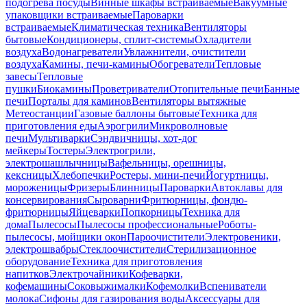
подогрева посуды
Винные шкафы встраиваемые
Вакуумные
упаковщики встраиваемые
Пароварки
встраиваемые
Климатическая техника
Вентиляторы
бытовые
Кондиционеры, сплит-системы
Охладители
воздуха
Водонагреватели
Увлажнители, очистители
воздуха
Камины, печи-камины
Обогреватели
Тепловые
завесы
Тепловые
пушки
Биокамины
Проветриватели
Отопительные печи
Банные
печи
Порталы для каминов
Вентиляторы вытяжные
Метеостанции
Газовые баллоны бытовые
Техника для
приготовления еды
Аэрогрили
Микроволновые
печи
Мультиварки
Сэндвичницы, хот-дог
мейкеры
Тостеры
Электрогрили,
электрошашлычницы
Вафельницы, орешницы,
кексницы
Хлебопечки
Ростеры, мини-печи
Йогуртницы,
мороженицы
Фризеры
Блинницы
Пароварки
Автоклавы для
консервирования
Сыроварни
Фритюрницы, фондю-
фритюрницы
Яйцеварки
Попкорницы
Техника для
дома
Пылесосы
Пылесосы профессиональные
Роботы-
пылесосы, мойщики окон
Пароочистители
Электровеники,
электрошвабры
Стеклоочистители
Стерилизационное
оборудование
Техника для приготовления
напитков
Электрочайники
Кофеварки,
кофемашины
Соковыжималки
Кофемолки
Вспениватели
молока
Сифоны для газирования воды
Аксессуары для