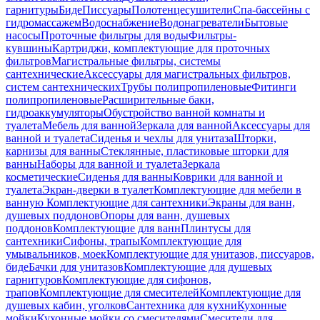
гарнитуры
Биде
Писсуары
Полотенцесушители
Спа-бассейны с
гидромассажем
Водоснабжение
Водонагреватели
Бытовые
насосы
Проточные фильтры для воды
Фильтры-
кувшины
Картриджи, комплектующие для проточных
фильтров
Магистральные фильтры, системы
сантехнические
Аксессуары для магистральных фильтров,
систем сантехнических
Трубы полипропиленовые
Фитинги
полипропиленовые
Расширительные баки,
гидроаккумуляторы
Обустройство ванной комнаты и
туалета
Мебель для ванной
Зеркала для ванной
Аксессуары для
ванной и туалета
Сиденья и чехлы для унитаза
Шторки,
карнизы для ванны
Стеклянные, пластиковые шторки для
ванны
Наборы для ванной и туалета
Зеркала
косметические
Сиденья для ванны
Коврики для ванной и
туалета
Экран-дверки в туалет
Комплектующие для мебели в
ванную
Комплектующие для сантехники
Экраны для ванн,
душевых поддонов
Опоры для ванн, душевых
поддонов
Комплектующие для ванн
Плинтусы для
сантехники
Сифоны, трапы
Комплектующие для
умывальников, моек
Комплектующие для унитазов, писсуаров,
биде
Бачки для унитазов
Комплектующие для душевых
гарнитуров
Комплектующие для сифонов,
трапов
Комплектующие для смесителей
Комплектующие для
душевых кабин, уголков
Сантехника для кухни
Кухонные
мойки
Кухонные мойки со смесителями
Смесители для