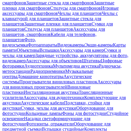
смартфонов
Защитные стекла для смартфонов
Защитные
пленки для смартфонов
Стилусы для смартфонов
Игровые
аксессуары для смартфонов
Чехлы для планшетов
Чехлы с
клавиатурой для планшетов
Защитные стекла для
планшетов
Защитные пленки для планшетов
Сумки для
планшетов
Стилусы для планшетов
Аксессуары для
планшетов, смартфонов
Кабели для телефонов,
планшетов
Фото,
видеосъемка
Фотоаппараты
Видеокамеры
Экшн-камеры
Карты
памяти
Объективы
Вспышки
Аксессуары для камер
Сумки и
чехлы для камер
Зарядные устройства, аккумуляторы для фото,
видеокамер
Аксессуары для объективов
Штативы
Цифровые
фоторамки
Аудиотехника
Мультимедиа акустика
Радиочасы,
метеостанции
Радиоприемники
Музыкальные
центры
Домашние кинотеатры
Акустические
системы
Проигрыватели виниловых пластинок
Аксессуары
для виниловых проигрывателей
Виниловые
пластинки
Инсталляционная акустика
Трансляционные
усилители
Аксессуары для аудиотехники
Комплектующие для
акустики
Акустические кабели
Подставки, стойки для
акустики
Сумки, чехлы для акустики
Оборудование для
фотостудии
Кольцевые лампы
Фоны для фотостудии
Студийное
освещение
Насадки светоформирующие для
фотостудии
Фотозонты, отражатели
Оборудование для
предметной съемки
Вспышки студийные
Комплекты