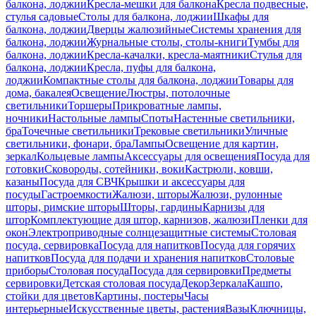
балкона, лоджии
Кресла-мешки для балкона
Кресла подвесные,
стулья садовые
Столы для балкона, лоджии
Шкафы для
балкона, лоджии
Дверцы жалюзийные
Системы хранения для
балкона, лоджии
Журнальные столы, столы-книги
Тумбы для
балкона, лоджии
Кресла-качалки, кресла-маятники
Стулья для
балкона, лоджии
Кресла, пуфы для балкона,
лоджии
Компактные столы для балкона, лоджии
Товары для
дома, бакалея
Освещение
Люстры, потолочные
светильники
Торшеры
Прикроватные лампы,
ночники
Настольные лампы
Споты
Настенные светильники,
бра
Точечные светильники
Трековые светильники
Уличные
светильники, фонари, бра
Лампы
Освещение для картин,
зеркал
Кольцевые лампы
Аксессуары для освещения
Посуда для
готовки
Сковороды, сотейники, воки
Кастрюли, ковши,
казаны
Посуда для СВЧ
Крышки и аксессуары для
посуды
Гастроемкости
Жалюзи, шторы
Жалюзи, рулонные
шторы, римские шторы
Шторы, гардины
Карнизы для
штор
Комплектующие для штор, карнизов, жалюзи
Пленки для
окон
Электроприводные солнцезащитные системы
Столовая
посуда, сервировка
Посуда для напитков
Посуда для горячих
напитков
Посуда для подачи и хранения напитков
Столовые
приборы
Столовая посуда
Посуда для сервировки
Предметы
сервировки
Детская столовая посуда
Декор
Зеркала
Кашпо,
стойки для цветов
Картины, постеры
Часы
интерьерные
Искусственные цветы, растения
Вазы
Ключницы,