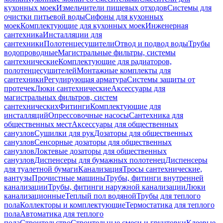
кухонных моек
Измельчители пищевых отходов
Системы для
очистки питьевой воды
Сифоны для кухонных
моек
Комплектующие для кухонных моек
Инженерная
сантехника
Инсталляции для
сантехники
Полотенцесушители
Отвод и подвод воды
Трубы
водопроводные
Магистральные фильтры, системы
сантехнические
Комплектующие для радиаторов,
полотенцесушителей
Монтажные комплекты для
сантехники
Регулирующая арматура
Системы защиты от
протечек
Люки сантехнические
Аксессуары для
магистральных фильтров, систем
сантехнических
Фитинги
Комплектующие для
инсталляций
Опрессовочные насосы
Сантехника для
общественных мест
Аксессуары для общественных
санузлов
Сушилки для рук
Дозаторы для общественных
санузлов
Сенсорные дозаторы для общественных
санузлов
Локтевые дозаторы для общественных
санузлов
Диспенсеры для бумажных полотенец
Диспенсеры
для туалетной бумаги
Канализация
Тросы сантехнические,
вантузы
Прочистные машины
Трубы, фитинги внутренней
канализации
Трубы, фитинги наружной канализации
Люки
канализационные
Теплый пол водяной
Трубы для теплого
пола
Коллекторы и комплектующие
Термостатика для теплого
пола
Автоматика для теплого
пола
Строительство
Строительные смеси и грунтовки
Клеевые