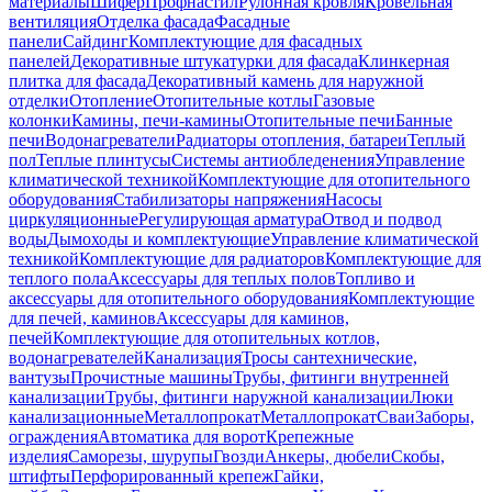
материалы
Шифер
Профнастил
Рулонная кровля
Кровельная
вентиляция
Отделка фасада
Фасадные
панели
Сайдинг
Комплектующие для фасадных
панелей
Декоративные штукатурки для фасада
Клинкерная
плитка для фасада
Декоративный камень для наружной
отделки
Отопление
Отопительные котлы
Газовые
колонки
Камины, печи-камины
Отопительные печи
Банные
печи
Водонагреватели
Радиаторы отопления, батареи
Теплый
пол
Теплые плинтусы
Системы антиобледенения
Управление
климатической техникой
Комплектующие для отопительного
оборудования
Стабилизаторы напряжения
Насосы
циркуляционные
Регулирующая арматура
Отвод и подвод
воды
Дымоходы и комплектующие
Управление климатической
техникой
Комплектующие для радиаторов
Комплектующие для
теплого пола
Аксессуары для теплых полов
Топливо и
аксессуары для отопительного оборудования
Комплектующие
для печей, каминов
Аксессуары для каминов,
печей
Комплектующие для отопительных котлов,
водонагревателей
Канализация
Тросы сантехнические,
вантузы
Прочистные машины
Трубы, фитинги внутренней
канализации
Трубы, фитинги наружной канализации
Люки
канализационные
Металлопрокат
Металлопрокат
Сваи
Заборы,
ограждения
Автоматика для ворот
Крепежные
изделия
Саморезы, шурупы
Гвозди
Анкеры, дюбели
Скобы,
штифты
Перфорированный крепеж
Гайки,