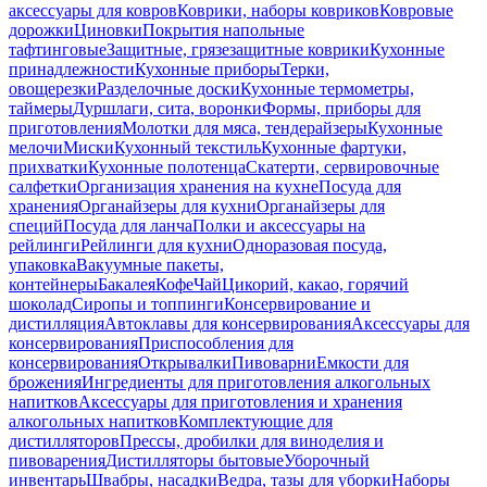
аксессуары для ковров
Коврики, наборы ковриков
Ковровые
дорожки
Циновки
Покрытия напольные
тафтинговые
Защитные, грязезащитные коврики
Кухонные
принадлежности
Кухонные приборы
Терки,
овощерезки
Разделочные доски
Кухонные термометры,
таймеры
Дуршлаги, сита, воронки
Формы, приборы для
приготовления
Молотки для мяса, тендерайзеры
Кухонные
мелочи
Миски
Кухонный текстиль
Кухонные фартуки,
прихватки
Кухонные полотенца
Скатерти, сервировочные
салфетки
Организация хранения на кухне
Посуда для
хранения
Органайзеры для кухни
Органайзеры для
специй
Посуда для ланча
Полки и аксессуары на
рейлинги
Рейлинги для кухни
Одноразовая посуда,
упаковка
Вакуумные пакеты,
контейнеры
Бакалея
Кофе
Чай
Цикорий, какао, горячий
шоколад
Сиропы и топпинги
Консервирование и
дистилляция
Автоклавы для консервирования
Аксессуары для
консервирования
Приспособления для
консервирования
Открывалки
Пивоварни
Емкости для
брожения
Ингредиенты для приготовления алкогольных
напитков
Аксессуары для приготовления и хранения
алкогольных напитков
Комплектующие для
дистилляторов
Прессы, дробилки для виноделия и
пивоварения
Дистилляторы бытовые
Уборочный
инвентарь
Швабры, насадки
Ведра, тазы для уборки
Наборы