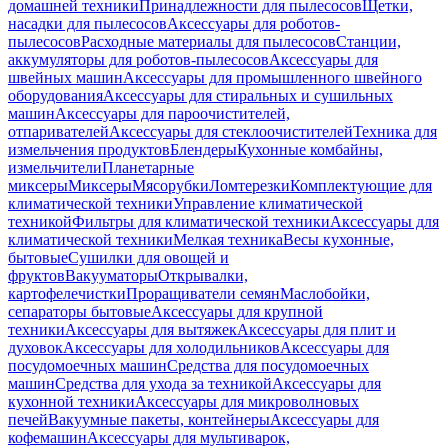
домашней техники
Принадлежности для пылесосов
Щетки,
насадки для пылесосов
Аксессуары для роботов-
пылесосов
Расходные материалы для пылесосов
Станции,
аккумуляторы для роботов-пылесосов
Аксессуары для
швейных машин
Аксессуары для промышленного швейного
оборудования
Аксессуары для стиральных и сушильных
машин
Аксессуары для пароочистителей,
отпаривателей
Аксессуары для стеклоочистителей
Техника для
измельчения продуктов
Блендеры
Кухонные комбайны,
измельчители
Планетарные
миксеры
Миксеры
Мясорубки
Ломтерезки
Комплектующие для
климатической техники
Управление климатической
техникой
Фильтры для климатической техники
Аксессуары для
климатической техники
Мелкая техника
Весы кухонные,
бытовые
Сушилки для овощей и
фруктов
Вакууматоры
Открывалки,
картофелечистки
Проращиватели семян
Маслобойки,
сепараторы бытовые
Аксессуары для крупной
техники
Аксессуары для вытяжек
Аксессуары для плит и
духовок
Аксессуары для холодильников
Аксессуары для
посудомоечных машин
Средства для посудомоечных
машин
Средства для ухода за техникой
Аксессуары для
кухонной техники
Аксессуары для микроволновых
печей
Вакуумные пакеты, контейнеры
Аксессуары для
кофемашин
Аксессуары для мультиварок,