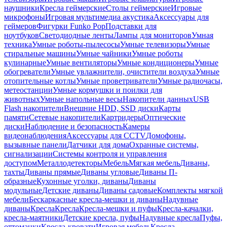
наушники
Кресла геймерские
Столы геймерские
Игровые
микрофоны
Игровая мультимедиа акустика
Аксессуары для
геймеров
Фигурки Funko Pop
Подставки для
ноутбуков
Светодиодные ленты
Лампы для мониторов
Умная
техника
Умные роботы-пылесосы
Умные телевизоры
Умные
стиральные машины
Умные чайники
Умные роботы
кулинарные
Умные вентиляторы
Умные кондиционеры
Умные
обогреватели
Умные увлажнители, очистители воздуха
Умные
отопительные котлы
Умные проветриватели
Умные радиочасы,
метеостанции
Умные кормушки и поилки для
животных
Умные напольные весы
Накопители данных
USB
Flash накопители
Внешние HDD, SSD диски
Карты
памяти
Сетевые накопители
Картридеры
Оптические
диски
Наблюдение и безопасность
Камеры
видеонаблюдения
Аксессуары для CCTV
Домофоны,
вызывные панели
Датчики для дома
Охранные системы,
сигнализации
Системы контроля и управления
доступом
Металлодетекторы
Мебель
Мягкая мебель
Диваны,
тахты
Диваны прямые
Диваны угловые
Диваны П-
образные
Кухонные уголки, диваны
Диваны
модульные
Детские диваны
Диваны садовые
Комплекты мягкой
мебели
Бескаркасные кресла-мешки и диваны
Надувные
диваны
Кресла
Кресла
Кресла-мешки и пуфы
Кресла-качалки,
кресла-маятники
Детские кресла, пуфы
Надувные кресла
Пуфы,
оттоманки
Кресла-кровати
Игровая мебель
Кресла