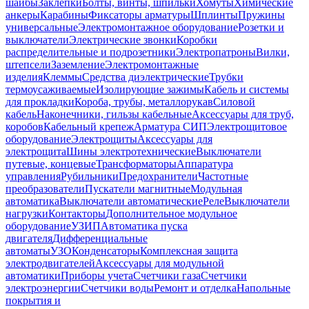
шайбы
Заклепки
Болты, винты, шпильки
Хомуты
Химические
анкеры
Карабины
Фиксаторы арматуры
Шплинты
Пружины
универсальные
Электромонтажное оборудование
Розетки и
выключатели
Электрические звонки
Коробки
распределительные и подрозетники
Электропатроны
Вилки,
штепсели
Заземление
Электромонтажные
изделия
Клеммы
Средства диэлектрические
Трубки
термоусаживаемые
Изолирующие зажимы
Кабель и системы
для прокладки
Короба, трубы, металлорукав
Силовой
кабель
Наконечники, гильзы кабельные
Аксессуары для труб,
коробов
Кабельный крепеж
Арматура СИП
Электрощитовое
оборудование
Электрощиты
Аксессуары для
электрощита
Шины электротехнические
Выключатели
путевые, концевые
Трансформаторы
Аппаратура
управления
Рубильники
Предохранители
Частотные
преобразователи
Пускатели магнитные
Модульная
автоматика
Выключатели автоматические
Реле
Выключатели
нагрузки
Контакторы
Дополнительное модульное
оборудование
УЗИП
Автоматика пуска
двигателя
Дифференциальные
автоматы
УЗО
Конденсаторы
Комплексная защита
электродвигателей
Аксессуары для модульной
автоматики
Приборы учета
Счетчики газа
Счетчики
электроэнергии
Счетчики воды
Ремонт и отделка
Напольные
покрытия и