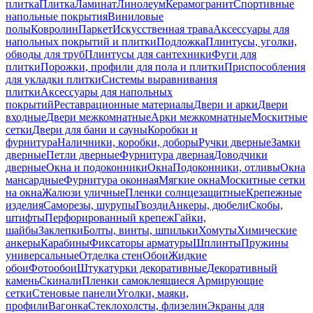
плитка
Плитка
Ламинат
Линолеум
Керамогранит
Спортивные
напольные покрытия
Виниловые
полы
Ковролин
Паркет
Искусственная трава
Аксессуары для
напольных покрытий и плитки
Подложка
Плинтусы, уголки,
обводы для труб
Плинтусы для сантехники
Фуги для
плитки
Порожки, профили для пола и плитки
Приспособления
для укладки плитки
Системы выравнивания
плитки
Аксессуары для напольных
покрытий
Реставрационные материалы
Двери и арки
Двери
входные
Двери межкомнатные
Арки межкомнатные
Москитные
сетки
Двери для бани и сауны
Коробки и
фурнитура
Наличники, коробки, доборы
Ручки дверные
Замки
дверные
Петли дверные
Фурнитура дверная
Доводчики
дверные
Окна и подоконники
Окна
Подоконники, отливы
Окна
мансардные
Фурнитура оконная
Мягкие окна
Москитные сетки
на окна
Жалюзи уличные
Пленки солнцезащитные
Крепежные
изделия
Саморезы, шурупы
Гвозди
Анкеры, дюбели
Скобы,
штифты
Перфорированный крепеж
Гайки,
шайбы
Заклепки
Болты, винты, шпильки
Хомуты
Химические
анкеры
Карабины
Фиксаторы арматуры
Шплинты
Пружины
универсальные
Отделка стен
Обои
Жидкие
обои
Фотообои
Штукатурки декоративные
Декоративный
камень
Скинали
Пленки самоклеящиеся
Армирующие
сетки
Стеновые панели
Уголки, маяки,
профили
Вагонка
Стеклохолсты, флизелин
Экраны для