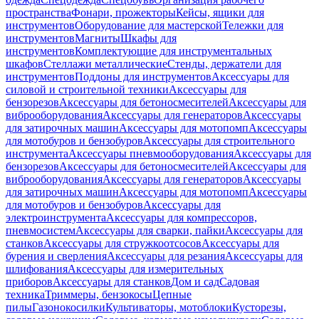
пространства
Фонари, прожекторы
Кейсы, ящики для
инструментов
Оборудование для мастерской
Тележки для
инструментов
Магниты
Шкафы для
инструментов
Комплектующие для инструментальных
шкафов
Стеллажи металлические
Стенды, держатели для
инструментов
Поддоны для инструментов
Аксессуары для
силовой и строительной техники
Аксессуары для
бензорезов
Аксессуары для бетоносмесителей
Аксессуары для
виброоборудования
Аксессуары для генераторов
Аксессуары
для затирочных машин
Аксессуары для мотопомп
Аксессуары
для мотобуров и бензобуров
Аксессуары для строительного
инструмента
Аксессуары пневмооборудования
Аксессуары для
бензорезов
Аксессуары для бетоносмесителей
Аксессуары для
виброоборудования
Аксессуары для генераторов
Аксессуары
для затирочных машин
Аксессуары для мотопомп
Аксессуары
для мотобуров и бензобуров
Аксессуары для
электроинструмента
Аксессуары для компрессоров,
пневмосистем
Аксессуары для сварки, пайки
Аксессуары для
станков
Аксессуары для стружкоотсосов
Аксессуары для
бурения и сверления
Аксессуары для резания
Аксессуары для
шлифования
Аксессуары для измерительных
приборов
Аксессуары для станков
Дом и сад
Садовая
техника
Триммеры, бензокосы
Цепные
пилы
Газонокосилки
Культиваторы, мотоблоки
Кусторезы,