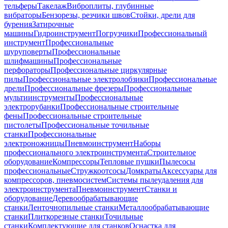
тельферы
Такелаж
Виброплиты, глубинные
вибраторы
Бензорезы, резчики швов
Стойки, дрели для
бурения
Затирочные
машины
Гидроинструмент
Погрузчики
Профессиональный
инструмент
Профессиональные
шуруповерты
Профессиональные
шлифмашины
Профессиональные
перфораторы
Профессиональные циркулярные
пилы
Профессиональные электролобзики
Профессиональные
дрели
Профессиональные фрезеры
Профессиональные
мультиинструменты
Профессиональные
электрорубанки
Профессиональные строительные
фены
Профессиональные строительные
пистолеты
Профессиональные точильные
станки
Профессиональные
электроножницы
Пневмоинструмент
Наборы
профессионального электроинструмента
Строительное
оборудование
Компрессоры
Тепловые пушки
Пылесосы
профессиональные
Стружкоотсосы
Домкраты
Аксессуары для
компрессоров, пневмосистем
Системы пылеудаления для
электроинструмента
Пневмоинструмент
Станки и
оборудование
Деревообрабатывающие
станки
Ленточнопильные станки
Металлообрабатывающие
станки
Плиткорезные станки
Точильные
станки
Комплектующие для станков
Оснастка для