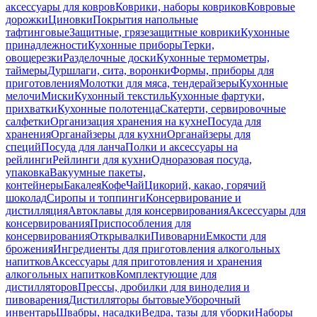
аксессуары для ковров
Коврики, наборы ковриков
Ковровые
дорожки
Циновки
Покрытия напольные
тафтинговые
Защитные, грязезащитные коврики
Кухонные
принадлежности
Кухонные приборы
Терки,
овощерезки
Разделочные доски
Кухонные термометры,
таймеры
Дуршлаги, сита, воронки
Формы, приборы для
приготовления
Молотки для мяса, тендерайзеры
Кухонные
мелочи
Миски
Кухонный текстиль
Кухонные фартуки,
прихватки
Кухонные полотенца
Скатерти, сервировочные
салфетки
Организация хранения на кухне
Посуда для
хранения
Органайзеры для кухни
Органайзеры для
специй
Посуда для ланча
Полки и аксессуары на
рейлинги
Рейлинги для кухни
Одноразовая посуда,
упаковка
Вакуумные пакеты,
контейнеры
Бакалея
Кофе
Чай
Цикорий, какао, горячий
шоколад
Сиропы и топпинги
Консервирование и
дистилляция
Автоклавы для консервирования
Аксессуары для
консервирования
Приспособления для
консервирования
Открывалки
Пивоварни
Емкости для
брожения
Ингредиенты для приготовления алкогольных
напитков
Аксессуары для приготовления и хранения
алкогольных напитков
Комплектующие для
дистилляторов
Прессы, дробилки для виноделия и
пивоварения
Дистилляторы бытовые
Уборочный
инвентарь
Швабры, насадки
Ведра, тазы для уборки
Наборы