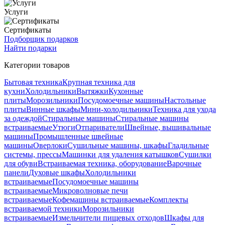
Услуги
Сертификаты
Подборщик подарков
Найти подарки
Категории товаров
Бытовая техника
Крупная техника для
кухни
Холодильники
Вытяжки
Кухонные
плиты
Морозильники
Посудомоечные машины
Настольные
плиты
Винные шкафы
Мини-холодильники
Техника для ухода
за одеждой
Стиральные машины
Стиральные машины
встраиваемые
Утюги
Отпариватели
Швейные, вышивальные
машины
Промышленные швейные
машины
Оверлоки
Сушильные машины, шкафы
Гладильные
системы, прессы
Машинки для удаления катышков
Сушилки
для обуви
Встраиваемая техника, оборудование
Варочные
панели
Духовые шкафы
Холодильники
встраиваемые
Посудомоечные машины
встраиваемые
Микроволновые печи
встраиваемые
Кофемашины встраиваемые
Комплекты
встраиваемой техники
Морозильники
встраиваемые
Измельчители пищевых отходов
Шкафы для