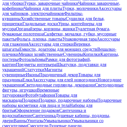
для уборки
Турки, заварочные чайники
Чайники заварочные,
кофейники
Чайники для плиты
Турки, молочники
Аксессуары
для чайников, электрочайников
Фильтры-
кувшины
Хозяйственные товары
Сушилки для белья,
прищепки
Гладильные доски
Урны, контейнеры для
мусора
Органайзеры, корзины, ящики
Туалетная бумага,
бумажные полотенца
Салфетки, мочалки, губки, мусорные
пакеты
Фольга, пленка, пакеты
Упаковочная тара
Аксессуары
для глажения
Аксессуары для стирки
Веревки,
шпагаты
Емкости, дозаторы для моющих средств
Вешалки-
плечики
Мешки хозяйственные
Сувениры
Копилки
Картины,
постеры
Фотоальбомы
Рамки для фотографий,
картин
Предметы интерьера
Шкатулки, подставки для
украшений
Статуэтки
Магниты
сувенирные
Иконы
Праздничный декор
Товары для
праздника
Елки
Аксессуары для елей новогодних
Новогодние
украшения
Светодиодные гирлянды, декорации
Светодиодные
фигуры, игрушки
Временные
татуировки
Фотобутафория
Товары для
маскарада
Подарки
Подарки, подарочные наборы
Подарочные
наборы косметики для лица и тела
Наборы для
бритья
Оформление подарков
Сантехника и
водоснабжение
Сантехника
Душевые кабины, поддоны,
двери
Ванны
Унитазы
Умывальники
Умывальники со
смесителями
Смесители
Душевые панели,