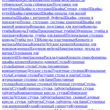
геймерские
Столы геймерские
Подставки для
ноутбуков
Шкафы и стеллажи
Шкафы
Стенки, горки
Шкафы-
купе
Шкафы-гармошки
Шкафы-пеналы для жилой
комнаты
Шкафы с витриной, буфеты
Шкафы, секции в
прихожую
Полки, стеллажи, системы хранения
Шкафы для
ванной комнаты
Вешалки, подставки для зонтов
Комоды,
тумбы
Комоды
Тумбы
Прикроватные тумбы
Обувницы, тумбы в
прихожую
Комоды, тумбы для ванной
Пеленальные столики,
комоды
Тумбы под ТВ
Комоды пластиковые
Кровати и
матрасы
Матрасы
Кровати
Детские кровати
Кроватки для
новорожденных
Надувная мебель
Наматрасники, чехлы на
матрас
Основания для
кроватей
Подматрасники
Раскладушки
Кровати-трансформеры,
шкафы-кровати
Кровати-домики
Столы
Кухонные
столы
Барные столы
Столы письменные,
компьютерные
Детские столы
Туалетные столики
Журнальные
столы
Садовые столы
Растущие столы и парты
Столы,
журнальные столики для бани
Приставные
столики
Консольные столики
Обеденные группы
Столы-
книги
Стулья
Кухонные стулья, табуреты
Барные стулья,
табуреты
Компьютерные кресла, стулья
Геймерские
кресла
Детские стулья, табуреты
Банкетки, скамьи
Садовые
кресла, стулья, табуреты
Стулья, табуреты для бани
Стульчики
для кормления
Кухня
Кухонный гарнитур
Кухонные