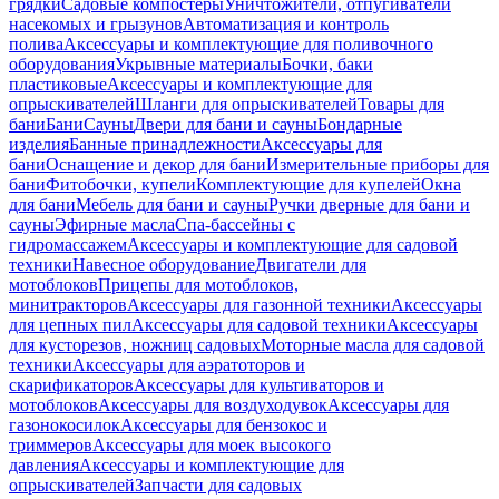
грядки
Садовые компостеры
Уничтожители, отпугиватели
насекомых и грызунов
Автоматизация и контроль
полива
Аксессуары и комплектующие для поливочного
оборудования
Укрывные материалы
Бочки, баки
пластиковые
Аксессуары и комплектующие для
опрыскивателей
Шланги для опрыскивателей
Товары для
бани
Бани
Сауны
Двери для бани и сауны
Бондарные
изделия
Банные принадлежности
Аксессуары для
бани
Оснащение и декор для бани
Измерительные приборы для
бани
Фитобочки, купели
Комплектующие для купелей
Окна
для бани
Мебель для бани и сауны
Ручки дверные для бани и
сауны
Эфирные масла
Спа-бассейны с
гидромассажем
Аксессуары и комплектующие для садовой
техники
Навесное оборудование
Двигатели для
мотоблоков
Прицепы для мотоблоков,
минитракторов
Аксессуары для газонной техники
Аксессуары
для цепных пил
Аксессуары для садовой техники
Аксессуары
для кусторезов, ножниц садовых
Моторные масла для садовой
техники
Аксессуары для аэратоторов и
скарификаторов
Аксессуары для культиваторов и
мотоблоков
Аксессуары для воздуходувок
Аксессуары для
газонокосилок
Аксессуары для бензокос и
триммеров
Аксессуары для моек высокого
давления
Аксессуары и комплектующие для
опрыскивателей
Запчасти для садовых