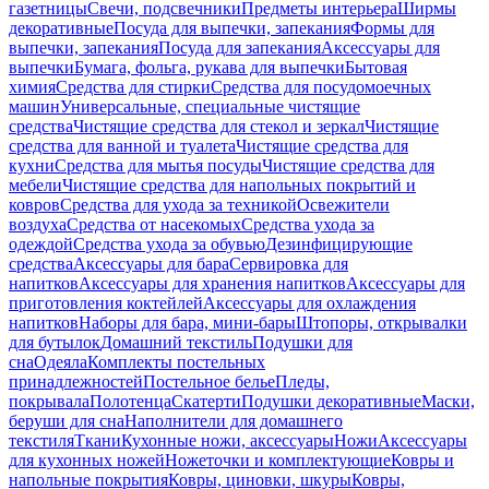
газетницы
Свечи, подсвечники
Предметы интерьера
Ширмы
декоративные
Посуда для выпечки, запекания
Формы для
выпечки, запекания
Посуда для запекания
Аксессуары для
выпечки
Бумага, фольга, рукава для выпечки
Бытовая
химия
Средства для стирки
Средства для посудомоечных
машин
Универсальные, специальные чистящие
средства
Чистящие средства для стекол и зеркал
Чистящие
средства для ванной и туалета
Чистящие средства для
кухни
Средства для мытья посуды
Чистящие средства для
мебели
Чистящие средства для напольных покрытий и
ковров
Средства для ухода за техникой
Освежители
воздуха
Средства от насекомых
Средства ухода за
одеждой
Средства ухода за обувью
Дезинфицирующие
средства
Аксессуары для бара
Сервировка для
напитков
Аксессуары для хранения напитков
Аксессуары для
приготовления коктейлей
Аксессуары для охлаждения
напитков
Наборы для бара, мини-бары
Штопоры, открывалки
для бутылок
Домашний текстиль
Подушки для
сна
Одеяла
Комплекты постельных
принадлежностей
Постельное белье
Пледы,
покрывала
Полотенца
Скатерти
Подушки декоративные
Маски,
беруши для сна
Наполнители для домашнего
текстиля
Ткани
Кухонные ножи, аксессуары
Ножи
Аксессуары
для кухонных ножей
Ножеточки и комплектующие
Ковры и
напольные покрытия
Ковры, циновки, шкуры
Ковры,