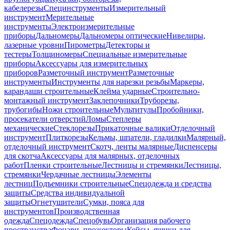
кабелерезы
Специнструменты
Измерительный
инструмент
Мерительные
инструменты
Электроизмерительные
приборы
Дальномеры
Дальномеры оптические
Нивелиры,
лазерные уровни
Пирометры
Детекторы и
тестеры
Толщиномеры
Специальные измерительные
приборы
Аксессуары для измерительных
приборов
Разметочный инструмент
Разметочные
инструменты
Инструменты для нарезки резьбы
Маркеры,
карандаши строительные
Клейма ударные
Строительно-
монтажный инструмент
Заклепочники
Труборезы,
трубогибы
Ножи строительные
Мультитулы
Пробойники,
просекатели отверстий
Ломы
Степлеры
механические
Стеклорезы
Прикаточные валики
Отделочный
инструмент
Плиткорезы
Кельмы, шпатели, гладилки
Малярный,
отделочный инструмент
Скотч, ленты малярные
Диспенсеры
для скотча
Аксессуары для малярных, отделочных
работ
Пленки строительные
Лестницы и стремянки
Лестницы,
стремянки
Чердачные лестницы
Элементы
лестниц
Подъемники строительные
Спецодежда и средства
защиты
Средства индивидуальной
защиты
Огнетушители
Сумки, пояса для
инструментов
Производственная
одежда
Спецодежда
Спецобувь
Организация рабочего
пространства
Фонари, прожекторы
Кейсы, ящики для