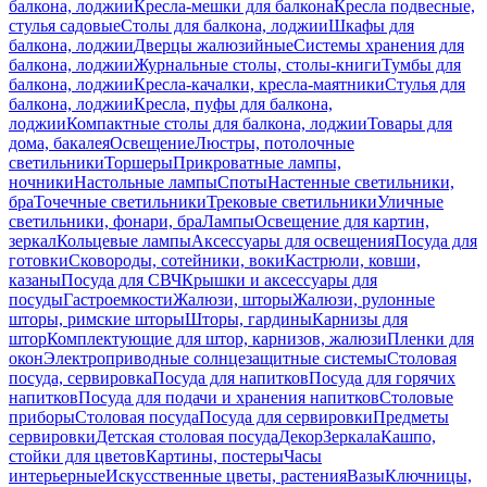
балкона, лоджии
Кресла-мешки для балкона
Кресла подвесные,
стулья садовые
Столы для балкона, лоджии
Шкафы для
балкона, лоджии
Дверцы жалюзийные
Системы хранения для
балкона, лоджии
Журнальные столы, столы-книги
Тумбы для
балкона, лоджии
Кресла-качалки, кресла-маятники
Стулья для
балкона, лоджии
Кресла, пуфы для балкона,
лоджии
Компактные столы для балкона, лоджии
Товары для
дома, бакалея
Освещение
Люстры, потолочные
светильники
Торшеры
Прикроватные лампы,
ночники
Настольные лампы
Споты
Настенные светильники,
бра
Точечные светильники
Трековые светильники
Уличные
светильники, фонари, бра
Лампы
Освещение для картин,
зеркал
Кольцевые лампы
Аксессуары для освещения
Посуда для
готовки
Сковороды, сотейники, воки
Кастрюли, ковши,
казаны
Посуда для СВЧ
Крышки и аксессуары для
посуды
Гастроемкости
Жалюзи, шторы
Жалюзи, рулонные
шторы, римские шторы
Шторы, гардины
Карнизы для
штор
Комплектующие для штор, карнизов, жалюзи
Пленки для
окон
Электроприводные солнцезащитные системы
Столовая
посуда, сервировка
Посуда для напитков
Посуда для горячих
напитков
Посуда для подачи и хранения напитков
Столовые
приборы
Столовая посуда
Посуда для сервировки
Предметы
сервировки
Детская столовая посуда
Декор
Зеркала
Кашпо,
стойки для цветов
Картины, постеры
Часы
интерьерные
Искусственные цветы, растения
Вазы
Ключницы,