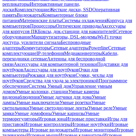
репликаторы
Интерактивные панели,
доски
Комплектующие
Жесткие диски, SSD
Оперативная
память
Видеокарты
Компьютерные блоки
питания
Материнские платы
Системы охлаждения
Корпуса для
компьютеров
Процессоры
Оптические приводы
Аксессуары
для корпусов ПК
Боксы, док-станции для накопителей
Сетевое
оборудование
Маршрутизаторы, DSL-модемы
Wi-Fi точки
доступа, усилители сигнала
Беспроводные
адаптеры
Коммутаторы
Сетевые адаптеры
Powerline
Сетевые
комплектующие
IP-телефония
Медиаконвертеры
Кабели,
переходники сетевые
Антенны для беспроводной
связи
Аксессуары для компьютерной техники
Подставки для
ноутбуков
Аксессуары для ноутбуков
Очки для
компьютера
Рюкзаки для ноутбуков
Сумки, чехлы для
ноутбуков
Средства для ухода за электроникой
Программное
обеспечение
Система Умный дом
Управление умным
домом
Умные колонки, станции
Умные камеры
видеонаблюдения
Умные датчики для дома
Умные
лампы
Умные выключатели
Умные розетки
Умные
светильники
Умные светодиодные ленты
Умные реле
Умные
замки
Умные домофоны
Умные карнизы
Умные
терморегуляторы
Игровая зона
Игровые приставки
Игры для
приставок
Игровые контроллеры
Игровые ноутбуки
Игровые
компьютеры
Игровые видеокарты
Игровые мониторы
Игровые
телевизоры
Игровые мыши
Игровые клавиатуры
Игровые