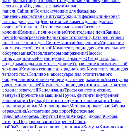
материалы
Шифер
Профнастил
Рулонная кровля
Кровельная
вентиляция
Отделка фасада
Фасадные
панели
Сайдинг
Комплектующие для фасадных
панелей
Декоративные штукатурки для фасада
Клинкерная
плитка для фасада
Декоративный камень для наружной
отделки
Отопление
Отопительные котлы
Газовые
колонки
Камины, печи-камины
Отопительные печи
Банные
печи
Водонагреватели
Радиаторы отопления, батареи
Теплый
пол
Теплые плинтусы
Системы антиобледенения
Управление
климатической техникой
Комплектующие для отопительного
оборудования
Стабилизаторы напряжения
Насосы
циркуляционные
Регулирующая арматура
Отвод и подвод
воды
Дымоходы и комплектующие
Управление климатической
техникой
Комплектующие для радиаторов
Комплектующие для
теплого пола
Топливо и аксессуары для отопительного
оборудования
Комплектующие для печей, каминов
Аксессуары
для каминов, печей
Комплектующие для отопительных котлов,
водонагревателей
Канализация
Тросы сантехнические,
вантузы
Прочистные машины
Трубы, фитинги внутренней
канализации
Трубы, фитинги наружной канализации
Люки
канализационные
Металлопрокат
Металлопрокат
Сваи
Заборы,
ограждения
Автоматика для ворот
Крепежные
изделия
Саморезы, шурупы
Гвозди
Анкеры, дюбели
Скобы,
штифты
Перфорированный крепеж
Гайки,
шайбы
Заклепки
Болты, винты, шпильки
Хомуты
Химические