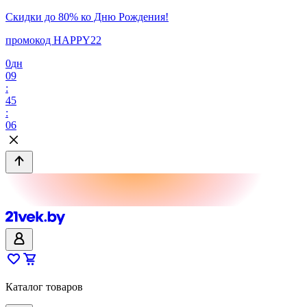
Скидки до 80% ко Дню Рождения!
промокод HAPPY22
0
дн
09
:
45
:
06
Каталог товаров