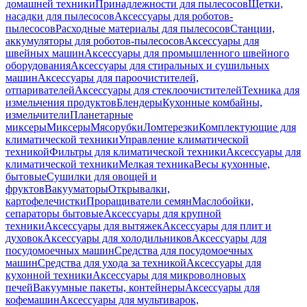
домашней техники
Принадлежности для пылесосов
Щетки,
насадки для пылесосов
Аксессуары для роботов-
пылесосов
Расходные материалы для пылесосов
Станции,
аккумуляторы для роботов-пылесосов
Аксессуары для
швейных машин
Аксессуары для промышленного швейного
оборудования
Аксессуары для стиральных и сушильных
машин
Аксессуары для пароочистителей,
отпаривателей
Аксессуары для стеклоочистителей
Техника для
измельчения продуктов
Блендеры
Кухонные комбайны,
измельчители
Планетарные
миксеры
Миксеры
Мясорубки
Ломтерезки
Комплектующие для
климатической техники
Управление климатической
техникой
Фильтры для климатической техники
Аксессуары для
климатической техники
Мелкая техника
Весы кухонные,
бытовые
Сушилки для овощей и
фруктов
Вакууматоры
Открывалки,
картофелечистки
Проращиватели семян
Маслобойки,
сепараторы бытовые
Аксессуары для крупной
техники
Аксессуары для вытяжек
Аксессуары для плит и
духовок
Аксессуары для холодильников
Аксессуары для
посудомоечных машин
Средства для посудомоечных
машин
Средства для ухода за техникой
Аксессуары для
кухонной техники
Аксессуары для микроволновых
печей
Вакуумные пакеты, контейнеры
Аксессуары для
кофемашин
Аксессуары для мультиварок,