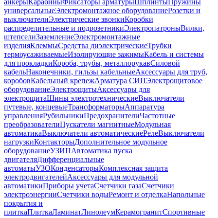
анкеры
Карабины
Фиксаторы арматуры
Шплинты
Пружины
универсальные
Электромонтажное оборудование
Розетки и
выключатели
Электрические звонки
Коробки
распределительные и подрозетники
Электропатроны
Вилки,
штепсели
Заземление
Электромонтажные
изделия
Клеммы
Средства диэлектрические
Трубки
термоусаживаемые
Изолирующие зажимы
Кабель и системы
для прокладки
Короба, трубы, металлорукав
Силовой
кабель
Наконечники, гильзы кабельные
Аксессуары для труб,
коробов
Кабельный крепеж
Арматура СИП
Электрощитовое
оборудование
Электрощиты
Аксессуары для
электрощита
Шины электротехнические
Выключатели
путевые, концевые
Трансформаторы
Аппаратура
управления
Рубильники
Предохранители
Частотные
преобразователи
Пускатели магнитные
Модульная
автоматика
Выключатели автоматические
Реле
Выключатели
нагрузки
Контакторы
Дополнительное модульное
оборудование
УЗИП
Автоматика пуска
двигателя
Дифференциальные
автоматы
УЗО
Конденсаторы
Комплексная защита
электродвигателей
Аксессуары для модульной
автоматики
Приборы учета
Счетчики газа
Счетчики
электроэнергии
Счетчики воды
Ремонт и отделка
Напольные
покрытия и
плитка
Плитка
Ламинат
Линолеум
Керамогранит
Спортивные