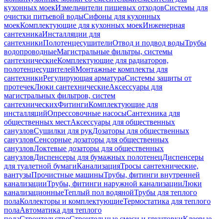
кухонных моек
Измельчители пищевых отходов
Системы для
очистки питьевой воды
Сифоны для кухонных
моек
Комплектующие для кухонных моек
Инженерная
сантехника
Инсталляции для
сантехники
Полотенцесушители
Отвод и подвод воды
Трубы
водопроводные
Магистральные фильтры, системы
сантехнические
Комплектующие для радиаторов,
полотенцесушителей
Монтажные комплекты для
сантехники
Регулирующая арматура
Системы защиты от
протечек
Люки сантехнические
Аксессуары для
магистральных фильтров, систем
сантехнических
Фитинги
Комплектующие для
инсталляций
Опрессовочные насосы
Сантехника для
общественных мест
Аксессуары для общественных
санузлов
Сушилки для рук
Дозаторы для общественных
санузлов
Сенсорные дозаторы для общественных
санузлов
Локтевые дозаторы для общественных
санузлов
Диспенсеры для бумажных полотенец
Диспенсеры
для туалетной бумаги
Канализация
Тросы сантехнические,
вантузы
Прочистные машины
Трубы, фитинги внутренней
канализации
Трубы, фитинги наружной канализации
Люки
канализационные
Теплый пол водяной
Трубы для теплого
пола
Коллекторы и комплектующие
Термостатика для теплого
пола
Автоматика для теплого
пола
Строительство
Строительные смеси и грунтовки
Клеевые