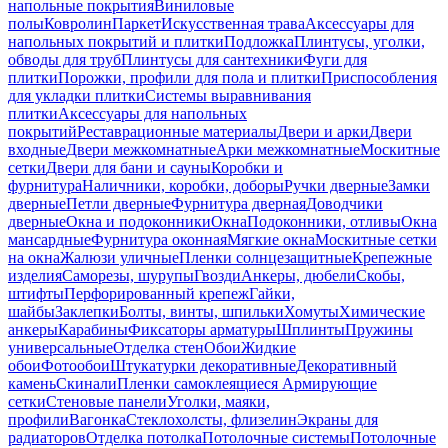
напольные покрытия
Виниловые
полы
Ковролин
Паркет
Искусственная трава
Аксессуары для
напольных покрытий и плитки
Подложка
Плинтусы, уголки,
обводы для труб
Плинтусы для сантехники
Фуги для
плитки
Порожки, профили для пола и плитки
Приспособления
для укладки плитки
Системы выравнивания
плитки
Аксессуары для напольных
покрытий
Реставрационные материалы
Двери и арки
Двери
входные
Двери межкомнатные
Арки межкомнатные
Москитные
сетки
Двери для бани и сауны
Коробки и
фурнитура
Наличники, коробки, доборы
Ручки дверные
Замки
дверные
Петли дверные
Фурнитура дверная
Доводчики
дверные
Окна и подоконники
Окна
Подоконники, отливы
Окна
мансардные
Фурнитура оконная
Мягкие окна
Москитные сетки
на окна
Жалюзи уличные
Пленки солнцезащитные
Крепежные
изделия
Саморезы, шурупы
Гвозди
Анкеры, дюбели
Скобы,
штифты
Перфорированный крепеж
Гайки,
шайбы
Заклепки
Болты, винты, шпильки
Хомуты
Химические
анкеры
Карабины
Фиксаторы арматуры
Шплинты
Пружины
универсальные
Отделка стен
Обои
Жидкие
обои
Фотообои
Штукатурки декоративные
Декоративный
камень
Скинали
Пленки самоклеящиеся
Армирующие
сетки
Стеновые панели
Уголки, маяки,
профили
Вагонка
Стеклохолсты, флизелин
Экраны для
радиаторов
Отделка потолка
Потолочные системы
Потолочные