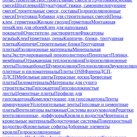
смеси
Шпатлевки
Штукатурки
Стяжки, самонивелирующие
смеси
Строительные смеси, составы
Гидроизоляционные
смеси
Грунтовки
Добавки для строительных смесей
Пены,
клеи, герметики
Жидкие гвозди
Герметики
Монтажная
пена
Клеи для обоев
Клеи для напольных
покрытий
Очистители, растворители
Фиксаторы
резьбы
Клеи
Герметики, пены
Кирпичи, блоки, тротуарная
плитка
Кирпичи
Строительные блоки
Тротуарная
плитка
Изоляционные материалы
Минеральная
вата
Экструдированный пенополистирол
Пенопласт
Пленки,
мембраны
Отражающая теплоизоляция
Гидроизоляционные
ленты
Поликарбонат
Шумоизоляция
Теплоизоляция
Звукоизоляц
плитные и пиломатериалы
Плиты OSB
Фанера
ДСП,
ЛДСП
Мебельные щиты
Террасные доски
Древесные
плиты
Пиломатериалы
Материалы для сухого
строительства
Гипсокартон
Гипсоволокнистые
листы
Цементные плиты
Профили для
гипсокартона
Комплектующие для гипсокартона
Ленты
армирующие
Уплотнительные ленты
Гипсовые и цементные
плиты
Вентиляторы вытяжные
Системы воздуховодов
Решетки
вентиляционные, диффузоры
Кровля и водосток
Черепица и
кровельные материалы
Водосточные системы
Поверхностный
водоотвод
Кровельные софиты
Доборные элементы
кровли
Гидроизоляционные