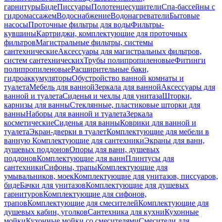
гарнитуры
Биде
Писсуары
Полотенцесушители
Спа-бассейны с
гидромассажем
Водоснабжение
Водонагреватели
Бытовые
насосы
Проточные фильтры для воды
Фильтры-
кувшины
Картриджи, комплектующие для проточных
фильтров
Магистральные фильтры, системы
сантехнические
Аксессуары для магистральных фильтров,
систем сантехнических
Трубы полипропиленовые
Фитинги
полипропиленовые
Расширительные баки,
гидроаккумуляторы
Обустройство ванной комнаты и
туалета
Мебель для ванной
Зеркала для ванной
Аксессуары для
ванной и туалета
Сиденья и чехлы для унитаза
Шторки,
карнизы для ванны
Стеклянные, пластиковые шторки для
ванны
Наборы для ванной и туалета
Зеркала
косметические
Сиденья для ванны
Коврики для ванной и
туалета
Экран-дверки в туалет
Комплектующие для мебели в
ванную
Комплектующие для сантехники
Экраны для ванн,
душевых поддонов
Опоры для ванн, душевых
поддонов
Комплектующие для ванн
Плинтусы для
сантехники
Сифоны, трапы
Комплектующие для
умывальников, моек
Комплектующие для унитазов, писсуаров,
биде
Бачки для унитазов
Комплектующие для душевых
гарнитуров
Комплектующие для сифонов,
трапов
Комплектующие для смесителей
Комплектующие для
душевых кабин, уголков
Сантехника для кухни
Кухонные
мойки
Кухонные мойки со смесителями
Смесители для