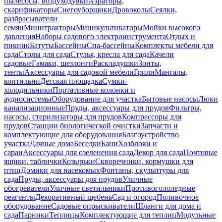
пылесосы, воздуходувки
Аэраторы,
скарификаторы
Снегоуборщики
Дровоколы
Сеялки,
разбрасыватели
семян
Минитракторы
Миникультиваторы
Мойки высокого
давления
Наборы садового электроинструмента
Отдых и
пикник
Батуты
Бассейны
Спа-бассейны
Комплекты мебели для
сада
Столы для сада
Стулья, кресла для сада
Качели
садовые
Гамаки, шезлонги
Раскладушки
Зонты,
тенты
Аксессуары для садовой мебели
Грили
Мангалы,
коптильни
Детская площадка
Сумки-
холодильники
Портативные колонки и
аудиосистемы
Оборудование для участка
Бытовые насосы
Люки
канализационные
Пруды, аксессуары для прудов
Фильтры,
насосы, стерилизаторы для прудов
Компрессоры для
прудов
Станции биологической очистки
Запчасти и
комплектующие для оборудования
Благоустройство
участка
Дачные дома
Беседки
Бани
Хозблоки и
сараи
Аксессуары для озеленения сада
Декор для сада
Почтовые
ящики, таблички
Козырьки
Скворечники, кормушки для
птиц
Домики для насекомых
Фонтаны, скульптуры для
сада
Пруды, аксессуары для прудов
Уличные
обогреватели
Уличные светильники
Противогололедные
реагенты
Декоративный щебень
Сад и огород
Поливочное
оборудование
Садовые опрыскиватели
Шланги для дома и
сада
Парники
Теплицы
Комплектующие для теплиц
Модульные