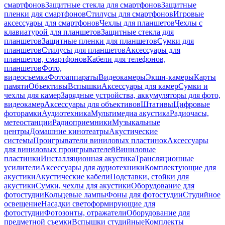
смартфонов
Защитные стекла для смартфонов
Защитные
пленки для смартфонов
Стилусы для смартфонов
Игровые
аксессуары для смартфонов
Чехлы для планшетов
Чехлы с
клавиатурой для планшетов
Защитные стекла для
планшетов
Защитные пленки для планшетов
Сумки для
планшетов
Стилусы для планшетов
Аксессуары для
планшетов, смартфонов
Кабели для телефонов,
планшетов
Фото,
видеосъемка
Фотоаппараты
Видеокамеры
Экшн-камеры
Карты
памяти
Объективы
Вспышки
Аксессуары для камер
Сумки и
чехлы для камер
Зарядные устройства, аккумуляторы для фото,
видеокамер
Аксессуары для объективов
Штативы
Цифровые
фоторамки
Аудиотехника
Мультимедиа акустика
Радиочасы,
метеостанции
Радиоприемники
Музыкальные
центры
Домашние кинотеатры
Акустические
системы
Проигрыватели виниловых пластинок
Аксессуары
для виниловых проигрывателей
Виниловые
пластинки
Инсталляционная акустика
Трансляционные
усилители
Аксессуары для аудиотехники
Комплектующие для
акустики
Акустические кабели
Подставки, стойки для
акустики
Сумки, чехлы для акустики
Оборудование для
фотостудии
Кольцевые лампы
Фоны для фотостудии
Студийное
освещение
Насадки светоформирующие для
фотостудии
Фотозонты, отражатели
Оборудование для
предметной съемки
Вспышки студийные
Комплекты