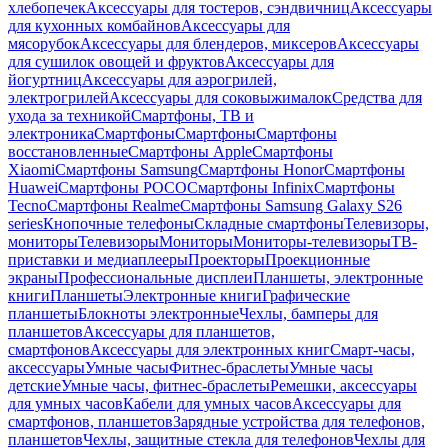
хлебопечек
Аксессуары для тостеров, сэндвичниц
Аксессуары
для кухонных комбайнов
Аксессуары для
мясорубок
Аксессуары для блендеров, миксеров
Аксессуары
для сушилок овощей и фруктов
Аксессуары для
йогуртниц
Аксессуары для аэрогрилей,
электрогрилей
Аксессуары для соковыжималок
Средства для
ухода за техникой
Смартфоны, ТВ и
электроника
Смартфоны
Смартфоны
Смартфоны
восстановленные
Смартфоны Apple
Смартфоны
Xiaomi
Смартфоны Samsung
Смартфоны Honor
Смартфоны
Huawei
Смартфоны POCO
Смартфоны Infinix
Смартфоны
Tecno
Смартфоны Realme
Смартфоны Samsung Galaxy S26
series
Кнопочные телефоны
Складные смартфоны
Телевизоры,
мониторы
Телевизоры
Мониторы
Мониторы-телевизоры
ТВ-
приставки и медиаплееры
Проекторы
Проекционные
экраны
Профессиональные дисплеи
Планшеты, электронные
книги
Планшеты
Электронные книги
Графические
планшеты
Блокноты электронные
Чехлы, бамперы для
планшетов
Аксессуары для планшетов,
смартфонов
Аксессуары для электронных книг
Смарт-часы,
аксессуары
Умные часы
Фитнес-браслеты
Умные часы
детские
Умные часы, фитнес-браслеты
Ремешки, аксессуары
для умных часов
Кабели для умных часов
Аксессуары для
смартфонов, планшетов
Зарядные устройства для телефонов,
планшетов
Чехлы, защитные стекла для телефонов
Чехлы для