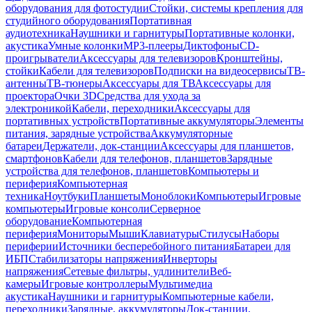
оборудования для фотостудии
Стойки, системы крепления для
студийного оборудования
Портативная
аудиотехника
Наушники и гарнитуры
Портативные колонки,
акустика
Умные колонки
MP3-плееры
Диктофоны
CD-
проигрыватели
Аксессуары для телевизоров
Кронштейны,
стойки
Кабели для телевизоров
Подписки на видеосервисы
ТВ-
антенны
ТВ-тюнеры
Аксессуары для ТВ
Аксессуары для
проектора
Очки 3D
Средства для ухода за
электроникой
Кабели, переходники
Аксессуары для
портативных устройств
Портативные аккумуляторы
Элементы
питания, зарядные устройства
Аккумуляторные
батареи
Держатели, док-станции
Аксессуары для планшетов,
смартфонов
Кабели для телефонов, планшетов
Зарядные
устройства для телефонов, планшетов
Компьютеры и
периферия
Компьютерная
техника
Ноутбуки
Планшеты
Моноблоки
Компьютеры
Игровые
компьютеры
Игровые консоли
Серверное
оборудование
Компьютерная
периферия
Мониторы
Мыши
Клавиатуры
Стилусы
Наборы
периферии
Источники бесперебойного питания
Батареи для
ИБП
Стабилизаторы напряжения
Инверторы
напряжения
Сетевые фильтры, удлинители
Веб-
камеры
Игровые контроллеры
Мультимедиа
акустика
Наушники и гарнитуры
Компьютерные кабели,
переходники
Зарядные, аккумуляторы
Док-станции,