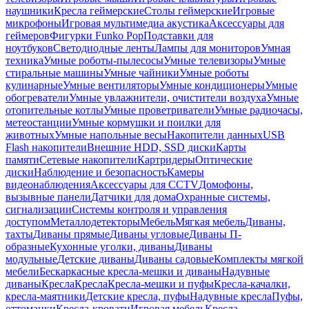
наушники
Кресла геймерские
Столы геймерские
Игровые
микрофоны
Игровая мультимедиа акустика
Аксессуары для
геймеров
Фигурки Funko Pop
Подставки для
ноутбуков
Светодиодные ленты
Лампы для мониторов
Умная
техника
Умные роботы-пылесосы
Умные телевизоры
Умные
стиральные машины
Умные чайники
Умные роботы
кулинарные
Умные вентиляторы
Умные кондиционеры
Умные
обогреватели
Умные увлажнители, очистители воздуха
Умные
отопительные котлы
Умные проветриватели
Умные радиочасы,
метеостанции
Умные кормушки и поилки для
животных
Умные напольные весы
Накопители данных
USB
Flash накопители
Внешние HDD, SSD диски
Карты
памяти
Сетевые накопители
Картридеры
Оптические
диски
Наблюдение и безопасность
Камеры
видеонаблюдения
Аксессуары для CCTV
Домофоны,
вызывные панели
Датчики для дома
Охранные системы,
сигнализации
Системы контроля и управления
доступом
Металлодетекторы
Мебель
Мягкая мебель
Диваны,
тахты
Диваны прямые
Диваны угловые
Диваны П-
образные
Кухонные уголки, диваны
Диваны
модульные
Детские диваны
Диваны садовые
Комплекты мягкой
мебели
Бескаркасные кресла-мешки и диваны
Надувные
диваны
Кресла
Кресла
Кресла-мешки и пуфы
Кресла-качалки,
кресла-маятники
Детские кресла, пуфы
Надувные кресла
Пуфы,
оттоманки
Кресла-кровати
Игровая мебель
Кресла