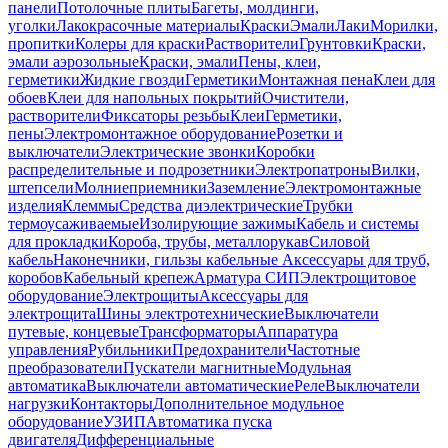
панели
Потолочные плиты
Багеты, молдинги,
уголки
Лакокрасочные материалы
Краски
Эмали
Лаки
Морилки,
пропитки
Колеры для краски
Растворители
Грунтовки
Краски,
эмали аэрозольные
Краски, эмали
Пены, клеи,
герметики
Жидкие гвозди
Герметики
Монтажная пена
Клеи для
обоев
Клеи для напольных покрытий
Очистители,
растворители
Фиксаторы резьбы
Клеи
Герметики,
пены
Электромонтажное оборудование
Розетки и
выключатели
Электрические звонки
Коробки
распределительные и подрозетники
Электропатроны
Вилки,
штепсели
Молниеприемники
Заземление
Электромонтажные
изделия
Клеммы
Средства диэлектрические
Трубки
термоусаживаемые
Изолирующие зажимы
Кабель и системы
для прокладки
Короба, трубы, металлорукав
Силовой
кабель
Наконечники, гильзы кабельные
Аксессуары для труб,
коробов
Кабельный крепеж
Арматура СИП
Электрощитовое
оборудование
Электрощиты
Аксессуары для
электрощита
Шины электротехнические
Выключатели
путевые, концевые
Трансформаторы
Аппаратура
управления
Рубильники
Предохранители
Частотные
преобразователи
Пускатели магнитные
Модульная
автоматика
Выключатели автоматические
Реле
Выключатели
нагрузки
Контакторы
Дополнительное модульное
оборудование
УЗИП
Автоматика пуска
двигателя
Дифференциальные