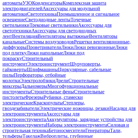
автоматы
УЗО
Конденсаторы
Комплексная защита
электродвигателей
Аксессуары для модульной
автоматики
Светотехника
Промышленное и сигнальное
освещение
Светодиодные ленты
Точечные
светильники
Трековые светильники
Аксессуары для
светотехники
Аксессуары для светодиодных
лент
Вентиляция
Вентиляторы вытяжные
Вентиляторы
канальные
Системы воздуховодов
Решетки вентиляционные,
диффузоры
Проветриватели
Люки
Люки ревизионные
Люки
под плитку
Люки напольные
Люки под
покраску
Строительный
инструмент
Электроинструмент
Шуруповерты,
гайковерты
Шлифмашины
Циркулярные, сабельные
пилы
Перфораторы, отбойные
молотки
Электролобзики
Дрели
Строительные
миксеры
Дальномеры
Многофункциональные
инструменты
Строительные фены
Строительные
пистолеты
Фрезеры
Рубанки, стамески
электрические
Краскопульты
Степлеры,
гвоздезабиватели
Электрические ножницы, резаки
Насадки для
электроинструмента
Аксессуары для
электроинструмента
Аккумуляторы, зарядные устройства для
электроинструмента
Наборы электроинструмента
Силовая и
строительная техника
Бетоносмесители
Генераторы
Тали,
тельферы
Такелаж
Виброплиты, глубинные