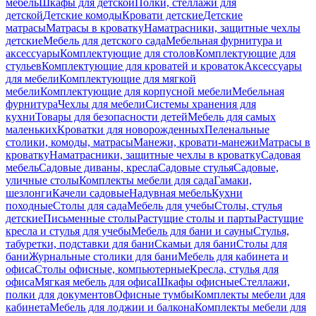
мебель
Шкафы для детской
Полки, стеллажи для
детской
Детские комоды
Кровати детские
Детские
матрасы
Матрасы в кроватку
Наматрасники, защитные чехлы
детские
Мебель для детского сада
Мебельная фурнитура и
аксессуары
Комплектующие для столов
Комплектующие для
стульев
Комплектующие для кроватей и кроваток
Аксессуары
для мебели
Комплектующие для мягкой
мебели
Комплектующие для корпусной мебели
Мебельная
фурнитура
Чехлы для мебели
Системы хранения для
кухни
Товары для безопасности детей
Мебель для самых
маленьких
Кроватки для новорожденных
Пеленальные
столики, комоды, матрасы
Манежи, кровати-манежи
Матрасы в
кроватку
Наматрасники, защитные чехлы в кроватку
Садовая
мебель
Садовые диваны, кресла
Садовые стулья
Садовые,
уличные столы
Комплекты мебели для сада
Гамаки,
шезлонги
Качели садовые
Надувная мебель
Кухни
походные
Столы для сада
Мебель для учебы
Столы, стулья
детские
Письменные столы
Растущие столы и парты
Растущие
кресла и стулья для учебы
Мебель для бани и сауны
Стулья,
табуретки, подставки для бани
Скамьи для бани
Столы для
бани
Журнальные столики для бани
Мебель для кабинета и
офиса
Столы офисные, компьютерные
Кресла, стулья для
офиса
Мягкая мебель для офиса
Шкафы офисные
Стеллажи,
полки для документов
Офисные тумбы
Комплекты мебели для
кабинета
Мебель для лоджии и балкона
Комплекты мебели для