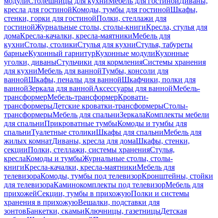
модули
Столешницы для кухни
Мебель для гостиной
Диваны,
кресла для гостиной
Комоды, тумбы для гостиной
Шкафы,
стенки, горки для гостиной
Полки, стеллажи для
гостиной
Журнальные столы, столы-книги
Кресла, стулья для
дома
Кресла-качалки, кресла-маятники
Мебель для
кухни
Столы, столики
Стулья для кухни
Стулья, табуреты
барные
Кухонный гарнитур
Кухонные модули
Кухонные
уголки, диваны
Стульчики для кормления
Системы хранения
для кухни
Мебель для ванной
Тумбы, консоли для
ванной
Шкафы, пеналы для ванной
Шкафчики, полки для
ванной
Зеркала для ванной
Аксессуары для ванной
Мебель-
трансформер
Мебель-трансформер
Кровати-
трансформеры
Детские кроватки-трансформеры
Столы-
трансформеры
Мебель для спальни
Зеркала
Комплекты мебели
для спальни
Прикроватные тумбы
Комоды и тумбы для
спальни
Туалетные столики
Шкафы для спальни
Мебель для
жилых комнат
Диваны, кресла для дома
Шкафы, стенки,
секции
Полки, стеллажи, системы хранения
Стулья,
кресла
Комоды и тумбы
Журнальные столы, столы-
книги
Кресла-качалки, кресла-маятники
Мебель для
телевизора
Комоды, тумбы под телевизор
Кронштейны, стойки
для телевизора
Каминокомплекты под телевизор
Мебель для
прихожей
Секции, тумбы в прихожую
Полки и системы
хранения в прихожую
Вешалки, подставки для
зонтов
Банкетки, скамьи
Ключницы, газетницы
Детская