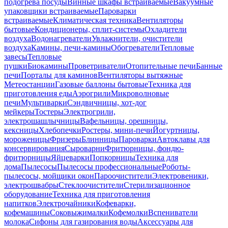
подогрева посуды
Винные шкафы встраиваемые
Вакуумные
упаковщики встраиваемые
Пароварки
встраиваемые
Климатическая техника
Вентиляторы
бытовые
Кондиционеры, сплит-системы
Охладители
воздуха
Водонагреватели
Увлажнители, очистители
воздуха
Камины, печи-камины
Обогреватели
Тепловые
завесы
Тепловые
пушки
Биокамины
Проветриватели
Отопительные печи
Банные
печи
Порталы для каминов
Вентиляторы вытяжные
Метеостанции
Газовые баллоны бытовые
Техника для
приготовления еды
Аэрогрили
Микроволновые
печи
Мультиварки
Сэндвичницы, хот-дог
мейкеры
Тостеры
Электрогрили,
электрошашлычницы
Вафельницы, орешницы,
кексницы
Хлебопечки
Ростеры, мини-печи
Йогуртницы,
мороженицы
Фризеры
Блинницы
Пароварки
Автоклавы для
консервирования
Сыроварни
Фритюрницы, фондю-
фритюрницы
Яйцеварки
Попкорницы
Техника для
дома
Пылесосы
Пылесосы профессиональные
Роботы-
пылесосы, мойщики окон
Пароочистители
Электровеники,
электрошвабры
Стеклоочистители
Стерилизационное
оборудование
Техника для приготовления
напитков
Электрочайники
Кофеварки,
кофемашины
Соковыжималки
Кофемолки
Вспениватели
молока
Сифоны для газирования воды
Аксессуары для