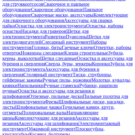
для стружкоотсосов
Сварочное и паяльное
оборудование
Сварочное оборудование
Паяльное
оборудование
Сварочные маски, аксессуары
Комплектующие
для сварочного оборудования
Аксессуары для сварки,
пайки
Оснастка для электроинструмента
Оснастка, наборы
оснастки
Насадки для граверов
Щетки для
электроинструмента
Развертки
Пуансоны
Щетки для
электродвигателей
Слесарный инструмент
Наборы
инструментов
Головки, биты
Гаечные ключи
Отвертки, наборы
отверток
Ножницы слесарные
Клещи строительные
Зубила,
керны, выколотки
Щетки слесарные
Оснастка и аксессуары для
бурения и сверления
Сверла, буры, зенкеры
Коронки
Зубила для
электроинструмента
Аксессуары для бурения и
сверления
Столярный инструмент
Тиски, струбцины,
гейферные зажимы
Ручные пилы, ножовки
Молотки, кувалды,
киянки
Напильники
Ручные стамески
Рубанки, рашпили
ручные
Оснастка и аксессуары для резания и
шлифования
Отрезные, пильные диски
Пильные полотна для
электроинструмента
Фрезы
Шлифовальные диски, насадки,
листы
Шлифовальные чашки
Точильные камни, круги,
сегменты
Полировальные валы
Направляющие
шины
Комплектующие для резания
Аксессуары для
резания
Аксессуары для шлифования
Электромонтажный
инструмент
Обжимной инструмент
Плоскогубцы,
круглогубцы
Кусачки, болторезы,