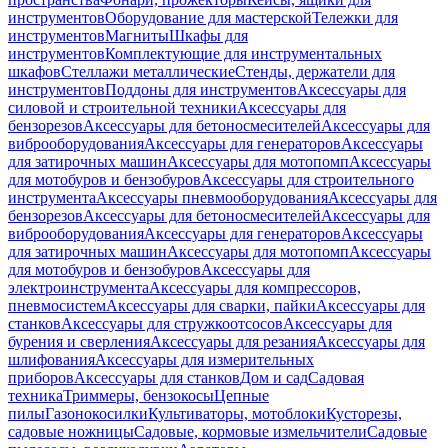
инструментов
Оборудование для мастерской
Тележки для
инструментов
Магниты
Шкафы для
инструментов
Комплектующие для инструментальных
шкафов
Стеллажи металлические
Стенды, держатели для
инструментов
Поддоны для инструментов
Аксессуары для
силовой и строительной техники
Аксессуары для
бензорезов
Аксессуары для бетоносмесителей
Аксессуары для
виброоборудования
Аксессуары для генераторов
Аксессуары
для затирочных машин
Аксессуары для мотопомп
Аксессуары
для мотобуров и бензобуров
Аксессуары для строительного
инструмента
Аксессуары пневмооборудования
Аксессуары для
бензорезов
Аксессуары для бетоносмесителей
Аксессуары для
виброоборудования
Аксессуары для генераторов
Аксессуары
для затирочных машин
Аксессуары для мотопомп
Аксессуары
для мотобуров и бензобуров
Аксессуары для
электроинструмента
Аксессуары для компрессоров,
пневмосистем
Аксессуары для сварки, пайки
Аксессуары для
станков
Аксессуары для стружкоотсосов
Аксессуары для
бурения и сверления
Аксессуары для резания
Аксессуары для
шлифования
Аксессуары для измерительных
приборов
Аксессуары для станков
Дом и сад
Садовая
техника
Триммеры, бензокосы
Цепные
пилы
Газонокосилки
Культиваторы, мотоблоки
Кусторезы,
садовые ножницы
Садовые, кормовые измельчители
Садовые