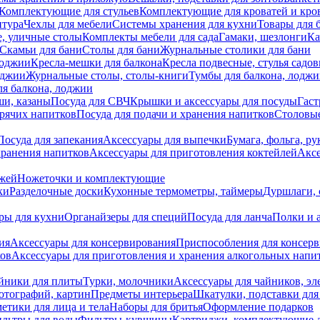
Комплектующие для стульев
Комплектующие для кроватей и кро
итура
Чехлы для мебели
Системы хранения для кухни
Товары для 
, уличные столы
Комплекты мебели для сада
Гамаки, шезлонги
Ка
Скамьи для бани
Столы для бани
Журнальные столики для бани
лоджии
Кресла-мешки для балкона
Кресла подвесные, стулья садо
оджии
Журнальные столы, столы-книги
Тумбы для балкона, лодж
я балкона, лоджии
ши, казаны
Посуда для СВЧ
Крышки и аксессуары для посуды
Гаст
орячих напитков
Посуда для подачи и хранения напитков
Столовы
Посуда для запекания
Аксессуары для выпечки
Бумага, фольга, р
хранения напитков
Аксессуары для приготовления коктейлей
Аксе
ожей
Ножеточки и комплектующие
ки
Разделочные доски
Кухонные термометры, таймеры
Дуршлаги, 
ры для кухни
Органайзеры для специй
Посуда для ланча
Полки и 
ия
Аксессуары для консервирования
Приспособления для консер
ков
Аксессуары для приготовления и хранения алкогольных напи
йники для плиты
Турки, молочники
Аксессуары для чайников, э
отографий, картин
Предметы интерьера
Шкатулки, подставки дл
етики для лица и тела
Наборы для бритья
Оформление подарков
льтры для воды
Фильтры-кувшины
Картриджи, комплектующие д