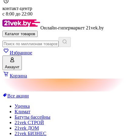
контакт-центр
с
8:00
до
22:00
Онлайн-гипермаркет 21vek.by
Каталог товаров
Избранное
Аккаунт
Корзина
Все акции
Уценка
Климат
Батуты бассейны
21vek СТРОЙ
21vek ДОМ
21vek БИЗНЕС