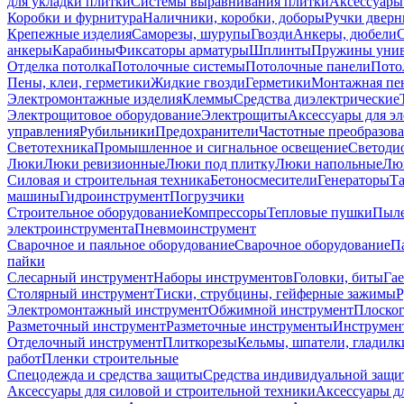
для укладки плитки
Системы выравнивания плитки
Аксессуары
Коробки и фурнитура
Наличники, коробки, доборы
Ручки дверн
Крепежные изделия
Саморезы, шурупы
Гвозди
Анкеры, дюбели
анкеры
Карабины
Фиксаторы арматуры
Шплинты
Пружины унив
Отделка потолка
Потолочные системы
Потолочные панели
Пото
Пены, клеи, герметики
Жидкие гвозди
Герметики
Монтажная пе
Электромонтажные изделия
Клеммы
Средства диэлектрические
Электрощитовое оборудование
Электрощиты
Аксессуары для э
управления
Рубильники
Предохранители
Частотные преобразов
Светотехника
Промышленное и сигнальное освещение
Светоди
Люки
Люки ревизионные
Люки под плитку
Люки напольные
Люк
Силовая и строительная техника
Бетоносмесители
Генераторы
Та
машины
Гидроинструмент
Погрузчики
Строительное оборудование
Компрессоры
Тепловые пушки
Пыле
электроинструмента
Пневмоинструмент
Сварочное и паяльное оборудование
Сварочное оборудование
П
пайки
Слесарный инструмент
Наборы инструментов
Головки, биты
Га
Столярный инструмент
Тиски, струбцины, гейферные зажимы
Р
Электромонтажный инструмент
Обжимной инструмент
Плоског
Разметочный инструмент
Разметочные инструменты
Инструмент
Отделочный инструмент
Плиткорезы
Кельмы, шпатели, гладилк
работ
Пленки строительные
Спецодежда и средства защиты
Средства индивидуальной защ
Аксессуары для силовой и строительной техники
Аксессуары дл