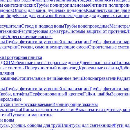
ем сантехнических
Трубы полипропиленовые
Фитинги полипроп
ддонов
Опоры для ванн, душевых поддонов
Комплектующие для 
ов, биде
Бачки для унитазов
Комплектующие для душевых гарнит
есушители
Отвод и подвод воды
Трубы водопроводные
Магистрал
антехники
Регулирующая арматура
Системы защиты от протечек
Л
ций
Опрессовочные насосы
ны
Трубы, фитинги внутренней канализации
Трубы, фитинги на
катурки
Стяжки, самонивелирующие смеси
Строительные смеси,
ки
Тротуарная плитка
ЛДСП
Мебельные щиты
Террасные доски
Древесные плиты
Пилом
ные системы
Поверхностный водоотвод
Кровельные софиты
Добо
тиляция
-камины
Отопительные печи
Банные печи
Водонагреватели
Радиат
ны
Трубы, фитинги внутренней канализации
Трубы, фитинги на
Скобы, штифты
Перфорированный крепеж
Гайки, шайбы
Заклепки
ерсальные
Трубки термоусаживаемые
Изолирующие зажимы
лектрощита
Шины электротехнические
Выключатели путевые, ко
атели
Пускатели магнитные
ки воды
усы, уголки, обводы для труб
Плинтусы для сантехники
Фуги дл