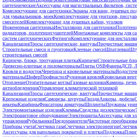
сантехнические
Аксессуары для магистральных фильтров, сист
Комплектующие для сантехники
Экраны для ванн, душевых по
для умывальников, моек
Комплектующие для унитазов, писсуар
смесителей
Комплектующие для душевых кабин, уголков
Инженерная сантехника
Инсталляции для сантехники
Полотенц
радиаторов, полотенцесушителей
Монтажные комплекты для с
систем сантехнических
Фитинги
Комплектующие для инсталля
Канализация
Тросы сантехнические, вантузы
Прочистные маши
Строительные смеси и грунтовки
Клеевые смеси
Шпатлевки
Шту
строительных смесей
Кирпичи, блоки, тротуарная плитка
Кирпичи
Строительные бло
Древесно-плитные и пиломатериалы
Плиты OSB
Фанера
ДСП, 
Кровля и водосток
Черепица и кровельные материалы
Водосточ
материалы
Шифер
Профнастил
Рулонная кровля
Кровельная вен
Отопление
Отопительные котлы
Газовые колонки
Камины, печи
антиобледенения
Управление климатической техникой
Канализация
Тросы сантехнические, вантузы
Прочистные маши
Крепежные изделия
Саморезы, шурупы
Гвозди
Анкеры, дюбели
анкеры
Карабины
Фиксаторы арматуры
Шплинты
Пружины унив
Электромонтажные изделия
Клеммы
Средства диэлектрические
Электрощитовое оборудование
Электрощиты
Аксессуары для э
управления
Рубильники
Предохранители
Частотные преобразов
Приборы учета
Счетчики газа
Счетчики электроэнергии
Счетчи
Аксессуары для напольных покрытий и плитки
Подложка
Плинт