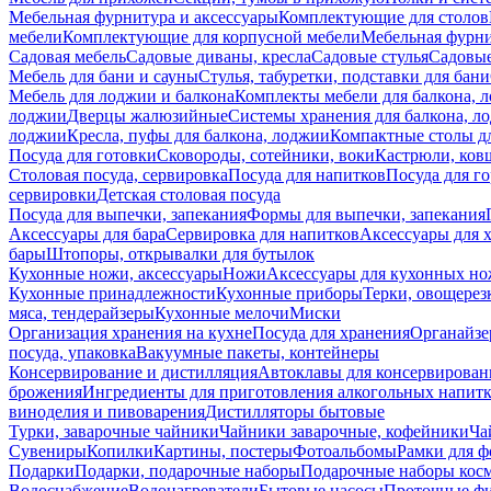
Мебельная фурнитура и аксессуары
Комплектующие для столов
мебели
Комплектующие для корпусной мебели
Мебельная фурн
Садовая мебель
Садовые диваны, кресла
Садовые стулья
Садовые
Мебель для бани и сауны
Стулья, табуретки, подставки для бани
Мебель для лоджии и балкона
Комплекты мебели для балкона, 
лоджии
Дверцы жалюзийные
Системы хранения для балкона, л
лоджии
Кресла, пуфы для балкона, лоджии
Компактные столы дл
Посуда для готовки
Сковороды, сотейники, воки
Кастрюли, ков
Столовая посуда, сервировка
Посуда для напитков
Посуда для г
сервировки
Детская столовая посуда
Посуда для выпечки, запекания
Формы для выпечки, запекания
Аксессуары для бара
Сервировка для напитков
Аксессуары для 
бары
Штопоры, открывалки для бутылок
Кухонные ножи, аксессуары
Ножи
Аксессуары для кухонных н
Кухонные принадлежности
Кухонные приборы
Терки, овощерез
мяса, тендерайзеры
Кухонные мелочи
Миски
Организация хранения на кухне
Посуда для хранения
Органайзе
посуда, упаковка
Вакуумные пакеты, контейнеры
Консервирование и дистилляция
Автоклавы для консервирован
брожения
Ингредиенты для приготовления алкогольных напит
виноделия и пивоварения
Дистилляторы бытовые
Турки, заварочные чайники
Чайники заварочные, кофейники
Ча
Сувениры
Копилки
Картины, постеры
Фотоальбомы
Рамки для ф
Подарки
Подарки, подарочные наборы
Подарочные наборы косм
Водоснабжение
Водонагреватели
Бытовые насосы
Проточные фи