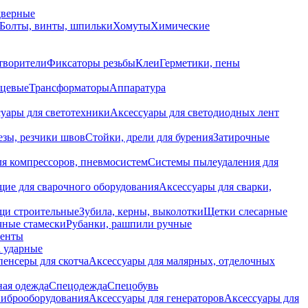
дверные
Болты, винты, шпильки
Хомуты
Химические
творители
Фиксаторы резьбы
Клеи
Герметики, пены
нцевые
Трансформаторы
Аппаратура
уары для светотехники
Аксессуары для светодиодных лент
езы, резчики швов
Стойки, дрели для бурения
Затирочные
ля компрессоров, пневмосистем
Системы пылеудаления для
ие для сварочного оборудования
Аксессуары для сварки,
щи строительные
Зубила, керны, выколотки
Щетки слесарные
чные стамески
Рубанки, рашпили ручные
енты
 ударные
енсеры для скотча
Аксессуары для малярных, отделочных
ная одежда
Спецодежда
Спецобувь
виброоборудования
Аксессуары для генераторов
Аксессуары для