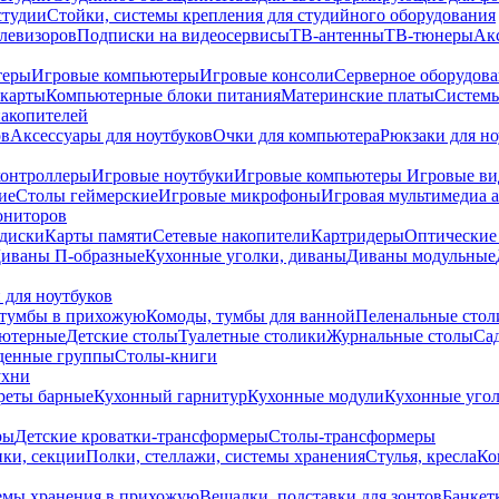
студии
Стойки, системы крепления для студийного оборудования
елевизоров
Подписки на видеосервисы
ТВ-антенны
ТВ-тюнеры
Ак
теры
Игровые компьютеры
Игровые консоли
Серверное оборудов
карты
Компьютерные блоки питания
Материнские платы
Системы
накопителей
ов
Аксессуары для ноутбуков
Очки для компьютера
Рюкзаки для но
контроллеры
Игровые ноутбуки
Игровые компьютеры
Игровые ви
ие
Столы геймерские
Игровые микрофоны
Игровая мультимедиа 
ониторов
диски
Карты памяти
Сетевые накопители
Картридеры
Оптические
иваны П-образные
Кухонные уголки, диваны
Диваны модульные
 для ноутбуков
тумбы в прихожую
Комоды, тумбы для ванной
Пеленальные стол
ьютерные
Детские столы
Туалетные столики
Журнальные столы
Са
денные группы
Столы-книги
ухни
уреты барные
Кухонный гарнитур
Кухонные модули
Кухонные угол
ры
Детские кроватки-трансформеры
Столы-трансформеры
ки, секции
Полки, стеллажи, системы хранения
Стулья, кресла
Ко
емы хранения в прихожую
Вешалки, подставки для зонтов
Банкет