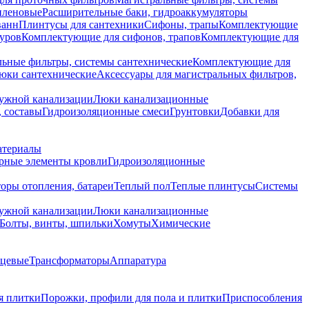
иленовые
Расширительные баки, гидроаккумуляторы
ванн
Плинтусы для сантехники
Сифоны, трапы
Комплектующие
уров
Комплектующие для сифонов, трапов
Комплектующие для
ьные фильтры, системы сантехнические
Комплектующие для
юки сантехнические
Аксессуары для магистральных фильтров,
ружной канализации
Люки канализационные
 составы
Гидроизоляционные смеси
Грунтовки
Добавки для
атериалы
рные элементы кровли
Гидроизоляционные
оры отопления, батареи
Теплый пол
Теплые плинтусы
Системы
ружной канализации
Люки канализационные
Болты, винты, шпильки
Хомуты
Химические
нцевые
Трансформаторы
Аппаратура
я плитки
Порожки, профили для пола и плитки
Приспособления