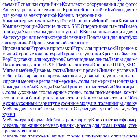
съемки
Вспышки студийные
Комплекты оборудования для фото
Аксессуары для телевизоров
Кронштейны, стойки
Кабели для т
для ухода за электроникой
Кабели, переходники
Компьютерная техника
Ноутбуки
Планшеты
Моноблоки
Компью
Комплектующие
Жесткие диски, SSD
Оперативная память
Видео
приводы
Аксессуары для корпусов ПК
Боксы, док-станции для 
Аксессуары для компьютерной техники
Подставки для ноутбук
электроникой
Программное обеспечение
Игровая зона
Игровые приставки
Игры для приставок
Игровые 
мыши
Игровые клавиатуры
Игровые наушники
Кресла геймерск
Pop
Подставки для ноутбуков
Светодиодные ленты
Лампы для м
Накопители данных
USB Flash накопители
Внешние HDD, SSD 
Мягкая мебель
Диваны, тахты
Диваны прямые
Диваны угловые
Д
мебели
Бескаркасные кресла-мешки и диваны
Надувные диваны
Игровая мебель
Кресла геймерские
Столы геймерские
Подставки
Комоды, тумбы
Комоды
Тумбы
Прикроватные тумбы
Обувницы, 
Столы
Кухонные столы
Барные столы
Столы письменные, комп
столики для бани
Приставные столики
Консольные столики
Обе
Кухня
Кухонный гарнитур
Кухонные модули
Столешницы для к
Мебель для кухни
Столы, столики
Стулья для кухни
Стулья, таб
кухни
Мебель-трансформер
Мебель-трансформер
Кровати-трансформе
Мебель для жилых комнат
Диваны, кресла для дома
Шкафы, стен
кресла-маятники
Мебель для прихожей
Секции, тумбы в прихожую
Полки и сист