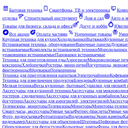
Бытовая техника
Смартфоны, ТВ и электроника
Комп
отделка
Строительный инструмент
Дом и сад
Авто и 
Товары для бизнеса, склада и офиса
Досуг и хобби
Ювели
Все акции
Оплата частями
Уцененные товары
Умны
Крупная техника для кухни
Холодильники
Вытяжки
Кухонные 
Встраиваемая техника, оборудование
Варочные панели
Духовые
встраиваемые
Комплекты встраиваемой техники
Морозильники 
упаковщики встраиваемые
Пароварки встраиваемые
Техника для приготовления еды
Аэрогрили
Микроволновые пе
кексницы
Хлебопечки
Ростеры, мини-печи
Йогуртницы, морож
фритюрницы
Яйцеварки
Попкорницы
Техника для приготовления напитков
Электрочайники
Кофевар
Техника для измельчения продуктов
Блендеры
Кухонные комбай
Мелкая техника
Весы кухонные, бытовые
Сушилки для овощей 
Аксессуары для кухонной техники
Аксессуары для микроволно
тостеров, сэндвичниц
Аксессуары для кухонных комбайнов
Акс
йогуртниц
Аксессуары для аэрогрилей, электрогрилей
Аксессуа
Телевизоры, мониторы
Телевизоры
Мониторы
Мониторы-телеви
Смарт-часы, аксессуары
Умные часы
Фитнес-браслеты
Умные ча
Фото, видеосъемка
Фотоаппараты
Видеокамеры
Экшн-камеры
Ка
видеокамер
Аксессуары для объективов
Штативы
Цифровые фот
Оборудование для фотостудии
Кольцевые лампы
Фоны для фото