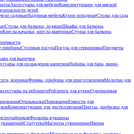
ваток
Аксессуары для мебели
Комплектующие для мягкой
безопасности детей
чели садовые
Надувная мебель
Кухни походные
Столы для сада
вые
Столы для балкона, лоджии
Шкафы для балкона,
ии
Кресла-качалки, кресла-маятники
Стулья для балкона,
роемкости
е приборы
Столовая посуда
Посуда для сервировки
Предметы
укава для выпечки
ссуары для охлаждения напитков
Наборы для бара, мини-
сита, воронки
Формы, приборы для приготовления
Молотки для
аксессуары на рейлинги
Рейлинги для кухни
Одноразовая
вирования
Открывалки
Пивоварни
Емкости для
тков
Комплектующие для дистилляторов
Прессы, дробилки для
лектрочайников
Фильтры-кувшины
я украшений
Статуэтки
Магниты сувенирные
Иконы
ля проточных фильтров
Магистральные фильтры, системы