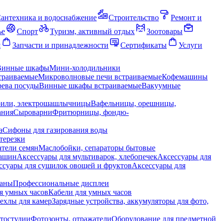
антехника и водоснабжение
Строительство
Ремонт и
ье
Спорт
Туризм, активный отдых
Зоотовары
я
Запчасти и принадлежности
Сертификаты
Услуги
Винные шкафы
Мини-холодильники
траиваемые
Микроволновые печи встраиваемые
Кофемашины
ева посуды
Винные шкафы встраиваемые
Вакуумные
рили, электрошашлычницы
Вафельницы, орешницы,
ания
Сыроварни
Фритюрницы, фондю-
а
Сифоны для газирования воды
терезки
тели семян
Маслобойки, сепараторы бытовые
машин
Аксессуары для мультиварок, хлебопечек
Аксессуары для
ссуары для сушилок овощей и фруктов
Аксессуары для
раны
Профессиональные дисплеи
я умных часов
Кабели для умных часов
ехлы для камер
Зарядные устройства, аккумуляторы для фото,
тостудии
Фотозонты, отражатели
Оборудование для предметной