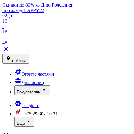
Скидки до 80% ко Дню Рождения!
промокод HAPPY22
02
дн
10
:
16
:
48
г. Минск
Оплата частями
Для юрлиц
Покупателям
Telegram
+375 29
302 10 21
Еще