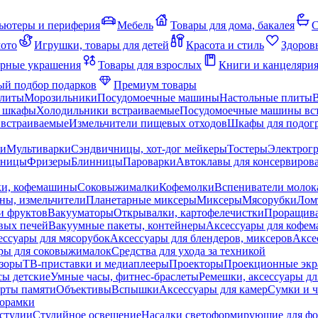
ьютеры и периферия
Мебель
Товары для дома, бакалея
С
мото
Игрушки, товары для детей
Красота и стиль
Здоров
рные украшения
Товары для взрослых
Книги и канцеляри
й подбор подарков
Премиум товары
плиты
Морозильники
Посудомоечные машины
Настольные плиты
 шкафы
Холодильники встраиваемые
Посудомоечные машины вс
встраиваемые
Измельчители пищевых отходов
Шкафы для подогр
чи
Мультиварки
Сэндвичницы, хот-дог мейкеры
Тостеры
Электрог
еницы
Фризеры
Блинницы
Пароварки
Автоклавы для консервиров
ки, кофемашины
Соковыжималки
Кофемолки
Вспениватели молок
ны, измельчители
Планетарные миксеры
Миксеры
Мясорубки
Лом
и фруктов
Вакууматоры
Открывалки, картофелечистки
Проращива
вых печей
Вакуумные пакеты, контейнеры
Аксессуары для кофе
ессуары для мясорубок
Аксессуары для блендеров, миксеров
Аксе
ры для соковыжималок
Средства для ухода за техникой
зоры
ТВ-приставки и медиаплееры
Проекторы
Проекционные эк
сы детские
Умные часы, фитнес-браслеты
Ремешки, аксессуары дл
рты памяти
Объективы
Вспышки
Аксессуары для камер
Сумки и ч
орамки
студии
Студийное освещение
Насадки светоформирующие для фо