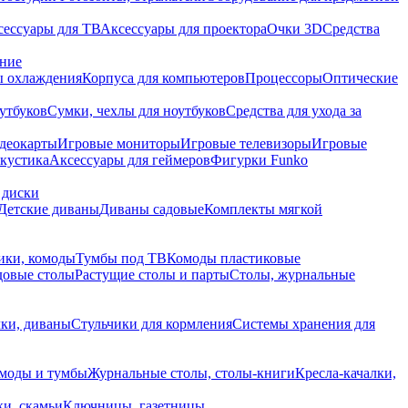
сессуары для ТВ
Аксессуары для проектора
Очки 3D
Средства
ание
 охлаждения
Корпуса для компьютеров
Процессоры
Оптические
утбуков
Сумки, чехлы для ноутбуков
Средства для ухода за
деокарты
Игровые мониторы
Игровые телевизоры
Игровые
акустика
Аксессуары для геймеров
Фигурки Funko
 диски
Детские диваны
Диваны садовые
Комплекты мягкой
ики, комоды
Тумбы под ТВ
Комоды пластиковые
довые столы
Растущие столы и парты
Столы, журнальные
ки, диваны
Стульчики для кормления
Системы хранения для
моды и тумбы
Журнальные столы, столы-книги
Кресла-качалки,
ки, скамьи
Ключницы, газетницы