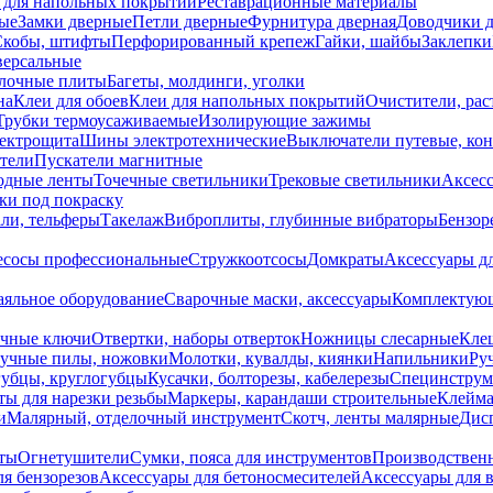
 для напольных покрытий
Реставрационные материалы
ые
Замки дверные
Петли дверные
Фурнитура дверная
Доводчики 
Скобы, штифты
Перфорированный крепеж
Гайки, шайбы
Заклепки
ерсальные
лочные плиты
Багеты, молдинги, уголки
на
Клеи для обоев
Клеи для напольных покрытий
Очистители, рас
Трубки термоусаживаемые
Изолирующие зажимы
лектрощита
Шины электротехнические
Выключатели путевые, ко
атели
Пускатели магнитные
одные ленты
Точечные светильники
Трековые светильники
Аксесс
и под покраску
ли, тельферы
Такелаж
Виброплиты, глубинные вибраторы
Бензор
сосы профессиональные
Стружкоотсосы
Домкраты
Аксессуары д
аяльное оборудование
Сварочные маски, аксессуары
Комплектующ
ечные ключи
Отвертки, наборы отверток
Ножницы слесарные
Кле
учные пилы, ножовки
Молотки, кувалды, киянки
Напильники
Ру
убцы, круглогубцы
Кусачки, болторезы, кабелерезы
Специнструм
ы для нарезки резьбы
Маркеры, карандаши строительные
Клейма
и
Малярный, отделочный инструмент
Скотч, ленты малярные
Дисп
иты
Огнетушители
Сумки, пояса для инструментов
Производствен
я бензорезов
Аксессуары для бетоносмесителей
Аксессуары для 