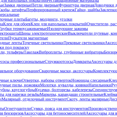
 для напольных покрытий
Реставрационные материалы
ые
Замки дверные
Петли дверные
Фурнитура дверная
Доводчики 
Скобы, штифты
Перфорированный крепеж
Гайки, шайбы
Заклепки
ерсальные
лочные плиты
Багеты, молдинги, уголки
на
Клеи для обоев
Клеи для напольных покрытий
Очистители, рас
Трубки термоусаживаемые
Изолирующие зажимы
лектрощита
Шины электротехнические
Выключатели путевые, ко
атели
Пускатели магнитные
одные ленты
Точечные светильники
Трековые светильники
Аксесс
и под покраску
ли, тельферы
Такелаж
Виброплиты, глубинные вибраторы
Бензор
сосы профессиональные
Стружкоотсосы
Домкраты
Аксессуары д
аяльное оборудование
Сварочные маски, аксессуары
Комплектующ
ечные ключи
Отвертки, наборы отверток
Ножницы слесарные
Кле
учные пилы, ножовки
Молотки, кувалды, киянки
Напильники
Ру
убцы, круглогубцы
Кусачки, болторезы, кабелерезы
Специнструм
ы для нарезки резьбы
Маркеры, карандаши строительные
Клейма
и
Малярный, отделочный инструмент
Скотч, ленты малярные
Дисп
иты
Огнетушители
Сумки, пояса для инструментов
Производствен
я бензорезов
Аксессуары для бетоносмесителей
Аксессуары для 