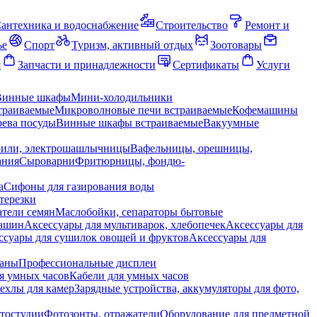
антехника и водоснабжение
Строительство
Ремонт и
ье
Спорт
Туризм, активный отдых
Зоотовары
я
Запчасти и принадлежности
Сертификаты
Услуги
Винные шкафы
Мини-холодильники
траиваемые
Микроволновые печи встраиваемые
Кофемашины
ева посуды
Винные шкафы встраиваемые
Вакуумные
рили, электрошашлычницы
Вафельницы, орешницы,
ания
Сыроварни
Фритюрницы, фондю-
а
Сифоны для газирования воды
терезки
тели семян
Маслобойки, сепараторы бытовые
машин
Аксессуары для мультиварок, хлебопечек
Аксессуары для
ссуары для сушилок овощей и фруктов
Аксессуары для
раны
Профессиональные дисплеи
я умных часов
Кабели для умных часов
ехлы для камер
Зарядные устройства, аккумуляторы для фото,
тостудии
Фотозонты, отражатели
Оборудование для предметной