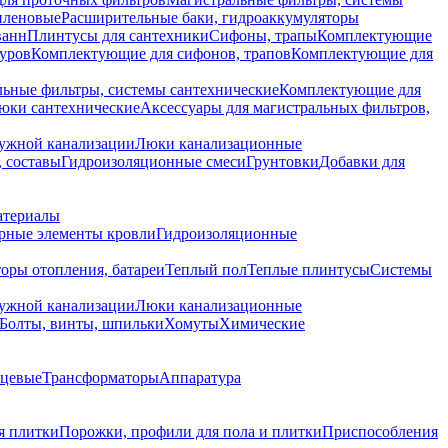
иленовые
Расширительные баки, гидроаккумуляторы
ванн
Плинтусы для сантехники
Сифоны, трапы
Комплектующие
уров
Комплектующие для сифонов, трапов
Комплектующие для
ьные фильтры, системы сантехнические
Комплектующие для
юки сантехнические
Аксессуары для магистральных фильтров,
ружной канализации
Люки канализационные
 составы
Гидроизоляционные смеси
Грунтовки
Добавки для
атериалы
рные элементы кровли
Гидроизоляционные
оры отопления, батареи
Теплый пол
Теплые плинтусы
Системы
ружной канализации
Люки канализационные
Болты, винты, шпильки
Хомуты
Химические
нцевые
Трансформаторы
Аппаратура
я плитки
Порожки, профили для пола и плитки
Приспособления