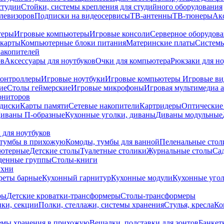
студии
Стойки, системы крепления для студийного оборудования
елевизоров
Подписки на видеосервисы
ТВ-антенны
ТВ-тюнеры
Ак
теры
Игровые компьютеры
Игровые консоли
Серверное оборудов
карты
Компьютерные блоки питания
Материнские платы
Системы
накопителей
ов
Аксессуары для ноутбуков
Очки для компьютера
Рюкзаки для но
контроллеры
Игровые ноутбуки
Игровые компьютеры
Игровые ви
ие
Столы геймерские
Игровые микрофоны
Игровая мультимедиа 
ониторов
диски
Карты памяти
Сетевые накопители
Картридеры
Оптические
иваны П-образные
Кухонные уголки, диваны
Диваны модульные
 для ноутбуков
тумбы в прихожую
Комоды, тумбы для ванной
Пеленальные стол
ьютерные
Детские столы
Туалетные столики
Журнальные столы
Са
денные группы
Столы-книги
ухни
уреты барные
Кухонный гарнитур
Кухонные модули
Кухонные угол
ры
Детские кроватки-трансформеры
Столы-трансформеры
ки, секции
Полки, стеллажи, системы хранения
Стулья, кресла
Ко
емы хранения в прихожую
Вешалки, подставки для зонтов
Банкет