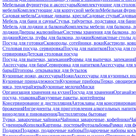
Мебельная фурнитура и аксессуары
Комплектующие для столов
мебели
Комплектующие для корпусной мебели
Мебельная фурн
Садовая мебель
Садовые диваны, кресла
Садовые стулья
Садовые
Мебель для бани и сауны
Стулья, табуретки, подставки для бани
Мебель для лоджии и балкона
Комплекты мебели для балкона, 
лоджии
Дверцы жалюзийные
Системы хранения для балкона, л
лоджии
Кресла, пуфы для балкона, лоджии
Компактные столы дл
Посуда для готовки
Сковороды, сотейники, воки
Кастрюли, ков
Столовая посуда, сервировка
Посуда для напитков
Посуда для г
сервировки
Детская столовая посуда
Посуда для выпечки, запекания
Формы для выпечки, запекания
Аксессуары для бара
Сервировка для напитков
Аксессуары для 
бары
Штопоры, открывалки для бутылок
Кухонные ножи, аксессуары
Ножи
Аксессуары для кухонных н
Кухонные принадлежности
Кухонные приборы
Терки, овощерез
мяса, тендерайзеры
Кухонные мелочи
Миски
Организация хранения на кухне
Посуда для хранения
Органайзе
посуда, упаковка
Вакуумные пакеты, контейнеры
Консервирование и дистилляция
Автоклавы для консервирован
брожения
Ингредиенты для приготовления алкогольных напит
виноделия и пивоварения
Дистилляторы бытовые
Турки, заварочные чайники
Чайники заварочные, кофейники
Ча
Сувениры
Копилки
Картины, постеры
Фотоальбомы
Рамки для ф
Подарки
Подарки, подарочные наборы
Подарочные наборы косм
Водоснабжение
Водонагреватели
Бытовые насосы
Проточные фи