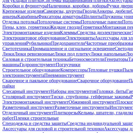
для укладки плитки
Системы выравнивания плитки
Аксессуары
Коробки и фурнитура
Наличники, коробки, доборы
Ручки дверн
Крепежные изделия
Саморезы, шурупы
Гвозди
Анкеры, дюбели
анкеры
Карабины
Фиксаторы арматуры
Шплинты
Пружины унив
Отделка потолка
Потолочные системы
Потолочные панели
Пото
Пены, клеи, герметики
Жидкие гвозди
Герметики
Монтажная пе
Электромонтажные изделия
Клеммы
Средства диэлектрические
Электрощитовое оборудование
Электрощиты
Аксессуары для э
управления
Рубильники
Предохранители
Частотные преобразов
Светотехника
Промышленное и сигнальное освещение
Светоди
Люки
Люки ревизионные
Люки под плитку
Люки напольные
Люк
Силовая и строительная техника
Бетоносмесители
Генераторы
Та
машины
Гидроинструмент
Погрузчики
Строительное оборудование
Компрессоры
Тепловые пушки
Пыле
электроинструмента
Пневмоинструмент
Сварочное и паяльное оборудование
Сварочное оборудование
П
пайки
Слесарный инструмент
Наборы инструментов
Головки, биты
Га
Столярный инструмент
Тиски, струбцины, гейферные зажимы
Р
Электромонтажный инструмент
Обжимной инструмент
Плоског
Разметочный инструмент
Разметочные инструменты
Инструмент
Отделочный инструмент
Плиткорезы
Кельмы, шпатели, гладилк
работ
Пленки строительные
Спецодежда и средства защиты
Средства индивидуальной защ
Аксессуары для силовой и строительной техники
Аксессуары дл