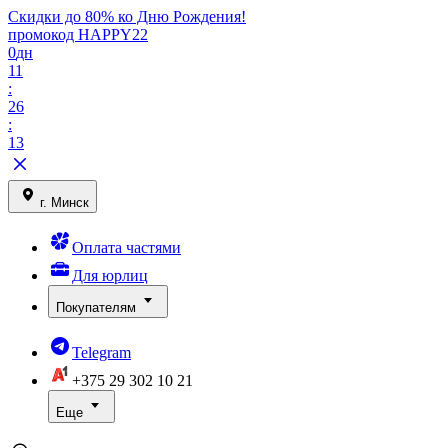
Скидки до 80% ко Дню Рождения!
промокод HAPPY22
0
дн
11
:
26
:
13
г. Минск
Оплата частями
Для юрлиц
Покупателям
Telegram
+375 29
302 10 21
Еще