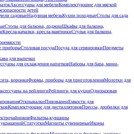
ваток
Аксессуары для мебели
Комплектующие для мягкой
безопасности детей
чели садовые
Надувная мебель
Кухни походные
Столы для сада
вые
Столы для балкона, лоджии
Шкафы для балкона,
ии
Кресла-качалки, кресла-маятники
Стулья для балкона,
роемкости
е приборы
Столовая посуда
Посуда для сервировки
Предметы
укава для выпечки
ссуары для охлаждения напитков
Наборы для бара, мини-
сита, воронки
Формы, приборы для приготовления
Молотки для
аксессуары на рейлинги
Рейлинги для кухни
Одноразовая
вирования
Открывалки
Пивоварни
Емкости для
тков
Комплектующие для дистилляторов
Прессы, дробилки для
лектрочайников
Фильтры-кувшины
я украшений
Статуэтки
Магниты сувенирные
Иконы
ля проточных фильтров
Магистральные фильтры, системы