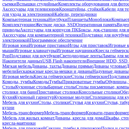
съемки
Вспышки студийные
Комплекты оборудования для фото
Аксессуары для телевизоров
Кронштейны, стойки
Кабели для т
для ухода за электроникой
Кабели, переходники
Компьютерная техника
Ноутбуки
Планшеты
Моноблоки
Компью
Комплектующие
Жесткие диски, SSD
Оперативная память
Видео
приводы
Аксессуары для корпусов ПК
Боксы, док-станции для 
Аксессуары для компьютерной техники
Подставки для ноутбук
электроникой
Программное обеспечение
Игровая зона
Игровые приставки
Игры для приставок
Игровые 
мыши
Игровые клавиатуры
Игровые наушники
Кресла геймерск
Pop
Подставки для ноутбуков
Светодиодные ленты
Лампы для м
Накопители данных
USB Flash накопители
Внешние HDD, SSD 
Мягкая мебель
Диваны, тахты
Диваны прямые
Диваны угловые
Д
мебели
Бескаркасные кресла-мешки и диваны
Надувные диваны
Игровая мебель
Кресла геймерские
Столы геймерские
Подставки
Комоды, тумбы
Комоды
Тумбы
Прикроватные тумбы
Обувницы, 
Столы
Кухонные столы
Барные столы
Столы письменные, комп
столики для бани
Приставные столики
Консольные столики
Обе
Кухня
Кухонный гарнитур
Кухонные модули
Столешницы для к
Мебель для кухни
Столы, столики
Стулья для кухни
Стулья, таб
кухни
Мебель-трансформер
Мебель-трансформер
Кровати-трансформе
Мебель для жилых комнат
Диваны, кресла для дома
Шкафы, стен
кресла-маятники
Мебель для прихожей
Секции, тумбы в прихожую
Полки и сист