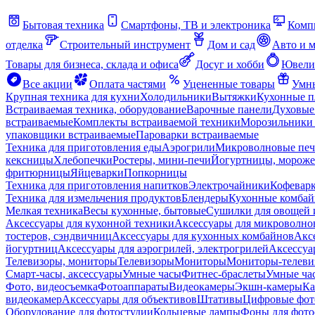
Бытовая техника
Смартфоны, ТВ и электроника
Комп
отделка
Строительный инструмент
Дом и сад
Авто и 
Товары для бизнеса, склада и офиса
Досуг и хобби
Ювели
Все акции
Оплата частями
Уцененные товары
Умны
Крупная техника для кухни
Холодильники
Вытяжки
Кухонные 
Встраиваемая техника, оборудование
Варочные панели
Духовые
встраиваемые
Комплекты встраиваемой техники
Морозильники 
упаковщики встраиваемые
Пароварки встраиваемые
Техника для приготовления еды
Аэрогрили
Микроволновые пе
кексницы
Хлебопечки
Ростеры, мини-печи
Йогуртницы, морож
фритюрницы
Яйцеварки
Попкорницы
Техника для приготовления напитков
Электрочайники
Кофевар
Техника для измельчения продуктов
Блендеры
Кухонные комбай
Мелкая техника
Весы кухонные, бытовые
Сушилки для овощей 
Аксессуары для кухонной техники
Аксессуары для микроволно
тостеров, сэндвичниц
Аксессуары для кухонных комбайнов
Акс
йогуртниц
Аксессуары для аэрогрилей, электрогрилей
Аксессуа
Телевизоры, мониторы
Телевизоры
Мониторы
Мониторы-телеви
Смарт-часы, аксессуары
Умные часы
Фитнес-браслеты
Умные ча
Фото, видеосъемка
Фотоаппараты
Видеокамеры
Экшн-камеры
Ка
видеокамер
Аксессуары для объективов
Штативы
Цифровые фот
Оборудование для фотостудии
Кольцевые лампы
Фоны для фото