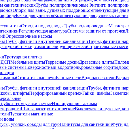
ем сантехнических
Трубы полипропиленовые
Фитинги полипроп
ддонов
Опоры для ванн, душевых поддонов
Комплектующие для 
ов, биде
Бачки для унитазов
Комплектующие для душевых гарнит
есушители
Отвод и подвод воды
Трубы водопроводные
Магистрал
антехники
Регулирующая арматура
Системы защиты от протечек
Л
ций
Опрессовочные насосы
ны
Трубы, фитинги внутренней канализации
Трубы, фитинги на
катурки
Стяжки, самонивелирующие смеси
Строительные смеси,
ки
Тротуарная плитка
ЛДСП
Мебельные щиты
Террасные доски
Древесные плиты
Пилом
ные системы
Поверхностный водоотвод
Кровельные софиты
Добо
тиляция
-камины
Отопительные печи
Банные печи
Водонагреватели
Радиат
ны
Трубы, фитинги внутренней канализации
Трубы, фитинги на
Скобы, штифты
Перфорированный крепеж
Гайки, шайбы
Заклепки
ерсальные
Трубки термоусаживаемые
Изолирующие зажимы
лектрощита
Шины электротехнические
Выключатели путевые, ко
атели
Пускатели магнитные
ки воды
усы, уголки, обводы для труб
Плинтусы для сантехники
Фуги дл