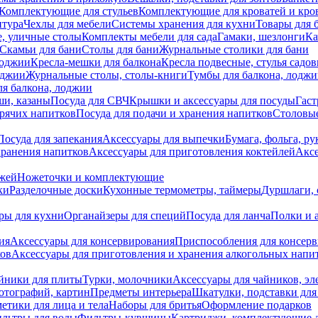
Комплектующие для стульев
Комплектующие для кроватей и кро
итура
Чехлы для мебели
Системы хранения для кухни
Товары для 
, уличные столы
Комплекты мебели для сада
Гамаки, шезлонги
Ка
Скамьи для бани
Столы для бани
Журнальные столики для бани
лоджии
Кресла-мешки для балкона
Кресла подвесные, стулья садо
оджии
Журнальные столы, столы-книги
Тумбы для балкона, лодж
я балкона, лоджии
ши, казаны
Посуда для СВЧ
Крышки и аксессуары для посуды
Гаст
орячих напитков
Посуда для подачи и хранения напитков
Столовы
Посуда для запекания
Аксессуары для выпечки
Бумага, фольга, р
хранения напитков
Аксессуары для приготовления коктейлей
Аксе
ожей
Ножеточки и комплектующие
ки
Разделочные доски
Кухонные термометры, таймеры
Дуршлаги, 
ры для кухни
Органайзеры для специй
Посуда для ланча
Полки и 
ия
Аксессуары для консервирования
Приспособления для консер
ков
Аксессуары для приготовления и хранения алкогольных напи
йники для плиты
Турки, молочники
Аксессуары для чайников, э
отографий, картин
Предметы интерьера
Шкатулки, подставки дл
етики для лица и тела
Наборы для бритья
Оформление подарков
льтры для воды
Фильтры-кувшины
Картриджи, комплектующие д