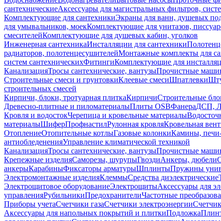
сантехнические
Аксессуары для магистральных фильтров, сист
Комплектующие для сантехники
Экраны для ванн, душевых по
для умывальников, моек
Комплектующие для унитазов, писсуар
смесителей
Комплектующие для душевых кабин, уголков
Инженерная сантехника
Инсталляции для сантехники
Полотенц
радиаторов, полотенцесушителей
Монтажные комплекты для с
систем сантехнических
Фитинги
Комплектующие для инсталля
Канализация
Тросы сантехнические, вантузы
Прочистные маши
Строительные смеси и грунтовки
Клеевые смеси
Шпатлевки
Шту
строительных смесей
Кирпичи, блоки, тротуарная плитка
Кирпичи
Строительные бло
Древесно-плитные и пиломатериалы
Плиты OSB
Фанера
ДСП, 
Кровля и водосток
Черепица и кровельные материалы
Водосточ
материалы
Шифер
Профнастил
Рулонная кровля
Кровельная вен
Отопление
Отопительные котлы
Газовые колонки
Камины, печи
антиобледенения
Управление климатической техникой
Канализация
Тросы сантехнические, вантузы
Прочистные маши
Крепежные изделия
Саморезы, шурупы
Гвозди
Анкеры, дюбели
анкеры
Карабины
Фиксаторы арматуры
Шплинты
Пружины унив
Электромонтажные изделия
Клеммы
Средства диэлектрические
Электрощитовое оборудование
Электрощиты
Аксессуары для э
управления
Рубильники
Предохранители
Частотные преобразов
Приборы учета
Счетчики газа
Счетчики электроэнергии
Счетчи
Аксессуары для напольных покрытий и плитки
Подложка
Плинт