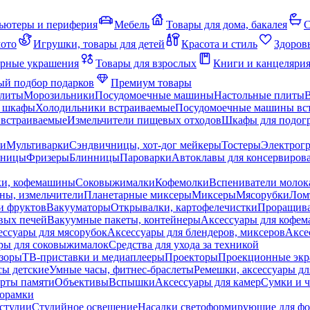
ьютеры и периферия
Мебель
Товары для дома, бакалея
С
мото
Игрушки, товары для детей
Красота и стиль
Здоров
рные украшения
Товары для взрослых
Книги и канцеляри
й подбор подарков
Премиум товары
плиты
Морозильники
Посудомоечные машины
Настольные плиты
 шкафы
Холодильники встраиваемые
Посудомоечные машины вс
встраиваемые
Измельчители пищевых отходов
Шкафы для подогр
чи
Мультиварки
Сэндвичницы, хот-дог мейкеры
Тостеры
Электрог
еницы
Фризеры
Блинницы
Пароварки
Автоклавы для консервиров
ки, кофемашины
Соковыжималки
Кофемолки
Вспениватели молок
ны, измельчители
Планетарные миксеры
Миксеры
Мясорубки
Лом
и фруктов
Вакууматоры
Открывалки, картофелечистки
Проращива
вых печей
Вакуумные пакеты, контейнеры
Аксессуары для кофе
ессуары для мясорубок
Аксессуары для блендеров, миксеров
Аксе
ры для соковыжималок
Средства для ухода за техникой
зоры
ТВ-приставки и медиаплееры
Проекторы
Проекционные эк
сы детские
Умные часы, фитнес-браслеты
Ремешки, аксессуары дл
рты памяти
Объективы
Вспышки
Аксессуары для камер
Сумки и ч
орамки
студии
Студийное освещение
Насадки светоформирующие для фо