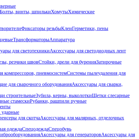
дверные
Болты, винты, шпильки
Хомуты
Химические
творители
Фиксаторы резьбы
Клеи
Герметики, пены
нцевые
Трансформаторы
Аппаратура
уары для светотехники
Аксессуары для светодиодных лент
езы, резчики швов
Стойки, дрели для бурения
Затирочные
ля компрессоров, пневмосистем
Системы пылеудаления для
ие для сварочного оборудования
Аксессуары для сварки,
щи строительные
Зубила, керны, выколотки
Щетки слесарные
чные стамески
Рубанки, рашпили ручные
енты
 ударные
енсеры для скотча
Аксессуары для малярных, отделочных
ная одежда
Спецодежда
Спецобувь
виброоборудования
Аксессуары для генераторов
Аксессуары для