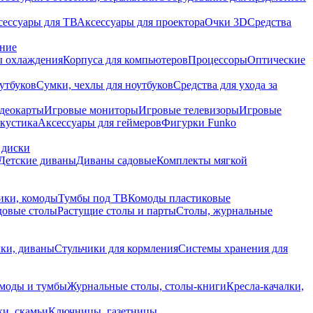
сессуары для ТВ
Аксессуары для проектора
Очки 3D
Средства
ание
 охлаждения
Корпуса для компьютеров
Процессоры
Оптические
утбуков
Сумки, чехлы для ноутбуков
Средства для ухода за
деокарты
Игровые мониторы
Игровые телевизоры
Игровые
акустика
Аксессуары для геймеров
Фигурки Funko
 диски
Детские диваны
Диваны садовые
Комплекты мягкой
ики, комоды
Тумбы под ТВ
Комоды пластиковые
довые столы
Растущие столы и парты
Столы, журнальные
ки, диваны
Стульчики для кормления
Системы хранения для
моды и тумбы
Журнальные столы, столы-книги
Кресла-качалки,
ки, скамьи
Ключницы, газетницы