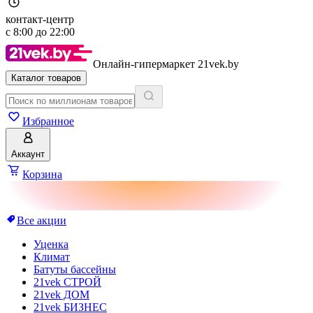
контакт-центр
с
8:00
до
22:00
Онлайн-гипермаркет 21vek.by
Каталог товаров
Избранное
Аккаунт
Корзина
Все акции
Уценка
Климат
Батуты бассейны
21vek СТРОЙ
21vek ДОМ
21vek БИЗНЕС