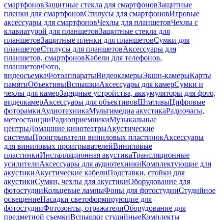
смартфонов
Защитные стекла для смартфонов
Защитные
пленки для смартфонов
Стилусы для смартфонов
Игровые
аксессуары для смартфонов
Чехлы для планшетов
Чехлы с
клавиатурой для планшетов
Защитные стекла для
планшетов
Защитные пленки для планшетов
Сумки для
планшетов
Стилусы для планшетов
Аксессуары для
планшетов, смартфонов
Кабели для телефонов,
планшетов
Фото,
видеосъемка
Фотоаппараты
Видеокамеры
Экшн-камеры
Карты
памяти
Объективы
Вспышки
Аксессуары для камер
Сумки и
чехлы для камер
Зарядные устройства, аккумуляторы для фото,
видеокамер
Аксессуары для объективов
Штативы
Цифровые
фоторамки
Аудиотехника
Мультимедиа акустика
Радиочасы,
метеостанции
Радиоприемники
Музыкальные
центры
Домашние кинотеатры
Акустические
системы
Проигрыватели виниловых пластинок
Аксессуары
для виниловых проигрывателей
Виниловые
пластинки
Инсталляционная акустика
Трансляционные
усилители
Аксессуары для аудиотехники
Комплектующие для
акустики
Акустические кабели
Подставки, стойки для
акустики
Сумки, чехлы для акустики
Оборудование для
фотостудии
Кольцевые лампы
Фоны для фотостудии
Студийное
освещение
Насадки светоформирующие для
фотостудии
Фотозонты, отражатели
Оборудование для
предметной съемки
Вспышки студийные
Комплекты