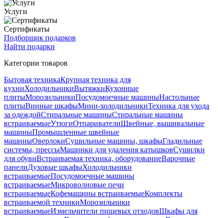
Услуги
Сертификаты
Подборщик подарков
Найти подарки
Категории товаров
Бытовая техника
Крупная техника для
кухни
Холодильники
Вытяжки
Кухонные
плиты
Морозильники
Посудомоечные машины
Настольные
плиты
Винные шкафы
Мини-холодильники
Техника для ухода
за одеждой
Стиральные машины
Стиральные машины
встраиваемые
Утюги
Отпариватели
Швейные, вышивальные
машины
Промышленные швейные
машины
Оверлоки
Сушильные машины, шкафы
Гладильные
системы, прессы
Машинки для удаления катышков
Сушилки
для обуви
Встраиваемая техника, оборудование
Варочные
панели
Духовые шкафы
Холодильники
встраиваемые
Посудомоечные машины
встраиваемые
Микроволновые печи
встраиваемые
Кофемашины встраиваемые
Комплекты
встраиваемой техники
Морозильники
встраиваемые
Измельчители пищевых отходов
Шкафы для