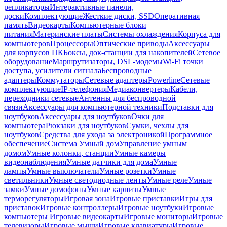
репликаторы
Интерактивные панели,
доски
Комплектующие
Жесткие диски, SSD
Оперативная
память
Видеокарты
Компьютерные блоки
питания
Материнские платы
Системы охлаждения
Корпуса для
компьютеров
Процессоры
Оптические приводы
Аксессуары
для корпусов ПК
Боксы, док-станции для накопителей
Сетевое
оборудование
Маршрутизаторы, DSL-модемы
Wi-Fi точки
доступа, усилители сигнала
Беспроводные
адаптеры
Коммутаторы
Сетевые адаптеры
Powerline
Сетевые
комплектующие
IP-телефония
Медиаконвертеры
Кабели,
переходники сетевые
Антенны для беспроводной
связи
Аксессуары для компьютерной техники
Подставки для
ноутбуков
Аксессуары для ноутбуков
Очки для
компьютера
Рюкзаки для ноутбуков
Сумки, чехлы для
ноутбуков
Средства для ухода за электроникой
Программное
обеспечение
Система Умный дом
Управление умным
домом
Умные колонки, станции
Умные камеры
видеонаблюдения
Умные датчики для дома
Умные
лампы
Умные выключатели
Умные розетки
Умные
светильники
Умные светодиодные ленты
Умные реле
Умные
замки
Умные домофоны
Умные карнизы
Умные
терморегуляторы
Игровая зона
Игровые приставки
Игры для
приставок
Игровые контроллеры
Игровые ноутбуки
Игровые
компьютеры
Игровые видеокарты
Игровые мониторы
Игровые
телевизоры
Игровые мыши
Игровые клавиатуры
Игровые