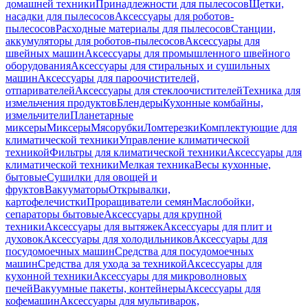
домашней техники
Принадлежности для пылесосов
Щетки,
насадки для пылесосов
Аксессуары для роботов-
пылесосов
Расходные материалы для пылесосов
Станции,
аккумуляторы для роботов-пылесосов
Аксессуары для
швейных машин
Аксессуары для промышленного швейного
оборудования
Аксессуары для стиральных и сушильных
машин
Аксессуары для пароочистителей,
отпаривателей
Аксессуары для стеклоочистителей
Техника для
измельчения продуктов
Блендеры
Кухонные комбайны,
измельчители
Планетарные
миксеры
Миксеры
Мясорубки
Ломтерезки
Комплектующие для
климатической техники
Управление климатической
техникой
Фильтры для климатической техники
Аксессуары для
климатической техники
Мелкая техника
Весы кухонные,
бытовые
Сушилки для овощей и
фруктов
Вакууматоры
Открывалки,
картофелечистки
Проращиватели семян
Маслобойки,
сепараторы бытовые
Аксессуары для крупной
техники
Аксессуары для вытяжек
Аксессуары для плит и
духовок
Аксессуары для холодильников
Аксессуары для
посудомоечных машин
Средства для посудомоечных
машин
Средства для ухода за техникой
Аксессуары для
кухонной техники
Аксессуары для микроволновых
печей
Вакуумные пакеты, контейнеры
Аксессуары для
кофемашин
Аксессуары для мультиварок,