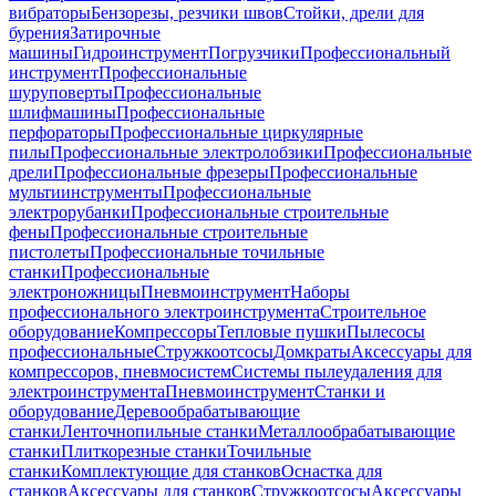
вибраторы
Бензорезы, резчики швов
Стойки, дрели для
бурения
Затирочные
машины
Гидроинструмент
Погрузчики
Профессиональный
инструмент
Профессиональные
шуруповерты
Профессиональные
шлифмашины
Профессиональные
перфораторы
Профессиональные циркулярные
пилы
Профессиональные электролобзики
Профессиональные
дрели
Профессиональные фрезеры
Профессиональные
мультиинструменты
Профессиональные
электрорубанки
Профессиональные строительные
фены
Профессиональные строительные
пистолеты
Профессиональные точильные
станки
Профессиональные
электроножницы
Пневмоинструмент
Наборы
профессионального электроинструмента
Строительное
оборудование
Компрессоры
Тепловые пушки
Пылесосы
профессиональные
Стружкоотсосы
Домкраты
Аксессуары для
компрессоров, пневмосистем
Системы пылеудаления для
электроинструмента
Пневмоинструмент
Станки и
оборудование
Деревообрабатывающие
станки
Ленточнопильные станки
Металлообрабатывающие
станки
Плиткорезные станки
Точильные
станки
Комплектующие для станков
Оснастка для
станков
Аксессуары для станков
Стружкоотсосы
Аксессуары