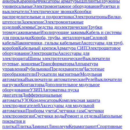
анкеры
Карабины
Фиксаторы арматуры
Шплинты
Пружины
универсальные
Электромонтажное оборудование
Розетки и
выключатели
Электрические звонки
Коробки
распределительные и подрозетники
Электропатроны
Вилки,
штепсели
Заземление
Электромонтажные
изделия
Клеммы
Средства диэлектрические
Трубки
термоусаживаемые
Изолирующие зажимы
Кабель и системы
для прокладки
Короба, трубы, металлорукав
Силовой
кабель
Наконечники, гильзы кабельные
Аксессуары для труб,
коробов
Кабельный крепеж
Арматура СИП
Электрощитовое
оборудование
Электрощиты
Аксессуары для
электрощита
Шины электротехнические
Выключатели
путевые, концевые
Трансформаторы
Аппаратура
управления
Рубильники
Предохранители
Частотные
преобразователи
Пускатели магнитные
Модульная
автоматика
Выключатели автоматические
Реле
Выключатели
нагрузки
Контакторы
Дополнительное модульное
оборудование
УЗИП
Автоматика пуска
двигателя
Дифференциальные
автоматы
УЗО
Конденсаторы
Комплексная защита
электродвигателей
Аксессуары для модульной
автоматики
Приборы учета
Счетчики газа
Счетчики
электроэнергии
Счетчики воды
Ремонт и отделка
Напольные
покрытия и
плитка
Плитка
Ламинат
Линолеум
Керамогранит
Спортивные