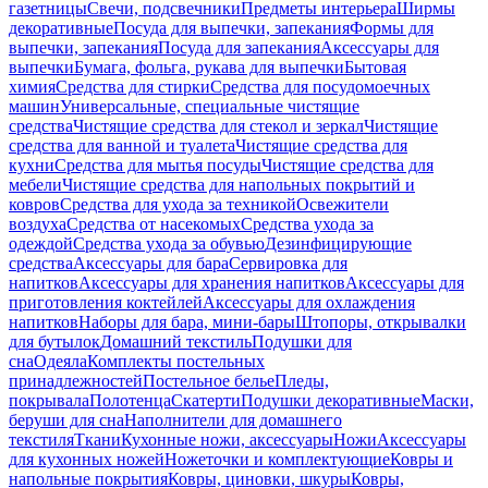
газетницы
Свечи, подсвечники
Предметы интерьера
Ширмы
декоративные
Посуда для выпечки, запекания
Формы для
выпечки, запекания
Посуда для запекания
Аксессуары для
выпечки
Бумага, фольга, рукава для выпечки
Бытовая
химия
Средства для стирки
Средства для посудомоечных
машин
Универсальные, специальные чистящие
средства
Чистящие средства для стекол и зеркал
Чистящие
средства для ванной и туалета
Чистящие средства для
кухни
Средства для мытья посуды
Чистящие средства для
мебели
Чистящие средства для напольных покрытий и
ковров
Средства для ухода за техникой
Освежители
воздуха
Средства от насекомых
Средства ухода за
одеждой
Средства ухода за обувью
Дезинфицирующие
средства
Аксессуары для бара
Сервировка для
напитков
Аксессуары для хранения напитков
Аксессуары для
приготовления коктейлей
Аксессуары для охлаждения
напитков
Наборы для бара, мини-бары
Штопоры, открывалки
для бутылок
Домашний текстиль
Подушки для
сна
Одеяла
Комплекты постельных
принадлежностей
Постельное белье
Пледы,
покрывала
Полотенца
Скатерти
Подушки декоративные
Маски,
беруши для сна
Наполнители для домашнего
текстиля
Ткани
Кухонные ножи, аксессуары
Ножи
Аксессуары
для кухонных ножей
Ножеточки и комплектующие
Ковры и
напольные покрытия
Ковры, циновки, шкуры
Ковры,