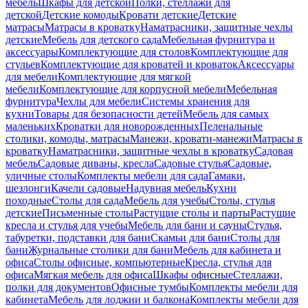
мебель
Шкафы для детской
Полки, стеллажи для
детской
Детские комоды
Кровати детские
Детские
матрасы
Матрасы в кроватку
Наматрасники, защитные чехлы
детские
Мебель для детского сада
Мебельная фурнитура и
аксессуары
Комплектующие для столов
Комплектующие для
стульев
Комплектующие для кроватей и кроваток
Аксессуары
для мебели
Комплектующие для мягкой
мебели
Комплектующие для корпусной мебели
Мебельная
фурнитура
Чехлы для мебели
Системы хранения для
кухни
Товары для безопасности детей
Мебель для самых
маленьких
Кроватки для новорожденных
Пеленальные
столики, комоды, матрасы
Манежи, кровати-манежи
Матрасы в
кроватку
Наматрасники, защитные чехлы в кроватку
Садовая
мебель
Садовые диваны, кресла
Садовые стулья
Садовые,
уличные столы
Комплекты мебели для сада
Гамаки,
шезлонги
Качели садовые
Надувная мебель
Кухни
походные
Столы для сада
Мебель для учебы
Столы, стулья
детские
Письменные столы
Растущие столы и парты
Растущие
кресла и стулья для учебы
Мебель для бани и сауны
Стулья,
табуретки, подставки для бани
Скамьи для бани
Столы для
бани
Журнальные столики для бани
Мебель для кабинета и
офиса
Столы офисные, компьютерные
Кресла, стулья для
офиса
Мягкая мебель для офиса
Шкафы офисные
Стеллажи,
полки для документов
Офисные тумбы
Комплекты мебели для
кабинета
Мебель для лоджии и балкона
Комплекты мебели для