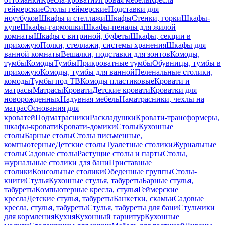
геймерские
Столы геймерские
Подставки для
ноутбуков
Шкафы и стеллажи
Шкафы
Стенки, горки
Шкафы-
купе
Шкафы-гармошки
Шкафы-пеналы для жилой
комнаты
Шкафы с витриной, буфеты
Шкафы, секции в
прихожую
Полки, стеллажи, системы хранения
Шкафы для
ванной комнаты
Вешалки, подставки для зонтов
Комоды,
тумбы
Комоды
Тумбы
Прикроватные тумбы
Обувницы, тумбы в
прихожую
Комоды, тумбы для ванной
Пеленальные столики,
комоды
Тумбы под ТВ
Комоды пластиковые
Кровати и
матрасы
Матрасы
Кровати
Детские кровати
Кроватки для
новорожденных
Надувная мебель
Наматрасники, чехлы на
матрас
Основания для
кроватей
Подматрасники
Раскладушки
Кровати-трансформеры,
шкафы-кровати
Кровати-домики
Столы
Кухонные
столы
Барные столы
Столы письменные,
компьютерные
Детские столы
Туалетные столики
Журнальные
столы
Садовые столы
Растущие столы и парты
Столы,
журнальные столики для бани
Приставные
столики
Консольные столики
Обеденные группы
Столы-
книги
Стулья
Кухонные стулья, табуреты
Барные стулья,
табуреты
Компьютерные кресла, стулья
Геймерские
кресла
Детские стулья, табуреты
Банкетки, скамьи
Садовые
кресла, стулья, табуреты
Стулья, табуреты для бани
Стульчики
для кормления
Кухня
Кухонный гарнитур
Кухонные