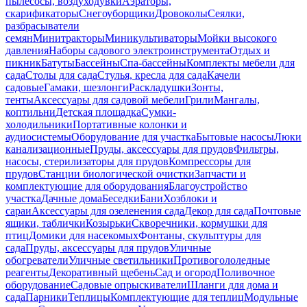
пылесосы, воздуходувки
Аэраторы,
скарификаторы
Снегоуборщики
Дровоколы
Сеялки,
разбрасыватели
семян
Минитракторы
Миникультиваторы
Мойки высокого
давления
Наборы садового электроинструмента
Отдых и
пикник
Батуты
Бассейны
Спа-бассейны
Комплекты мебели для
сада
Столы для сада
Стулья, кресла для сада
Качели
садовые
Гамаки, шезлонги
Раскладушки
Зонты,
тенты
Аксессуары для садовой мебели
Грили
Мангалы,
коптильни
Детская площадка
Сумки-
холодильники
Портативные колонки и
аудиосистемы
Оборудование для участка
Бытовые насосы
Люки
канализационные
Пруды, аксессуары для прудов
Фильтры,
насосы, стерилизаторы для прудов
Компрессоры для
прудов
Станции биологической очистки
Запчасти и
комплектующие для оборудования
Благоустройство
участка
Дачные дома
Беседки
Бани
Хозблоки и
сараи
Аксессуары для озеленения сада
Декор для сада
Почтовые
ящики, таблички
Козырьки
Скворечники, кормушки для
птиц
Домики для насекомых
Фонтаны, скульптуры для
сада
Пруды, аксессуары для прудов
Уличные
обогреватели
Уличные светильники
Противогололедные
реагенты
Декоративный щебень
Сад и огород
Поливочное
оборудование
Садовые опрыскиватели
Шланги для дома и
сада
Парники
Теплицы
Комплектующие для теплиц
Модульные