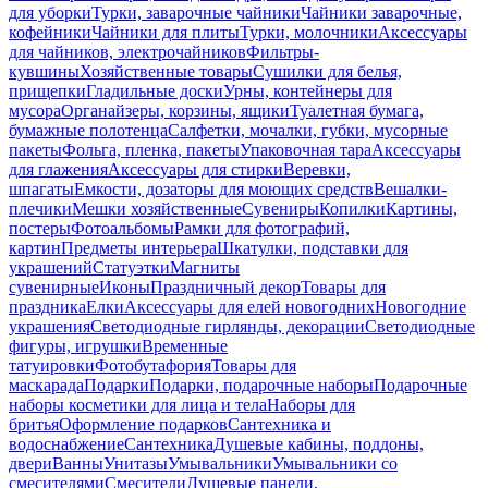
для уборки
Турки, заварочные чайники
Чайники заварочные,
кофейники
Чайники для плиты
Турки, молочники
Аксессуары
для чайников, электрочайников
Фильтры-
кувшины
Хозяйственные товары
Сушилки для белья,
прищепки
Гладильные доски
Урны, контейнеры для
мусора
Органайзеры, корзины, ящики
Туалетная бумага,
бумажные полотенца
Салфетки, мочалки, губки, мусорные
пакеты
Фольга, пленка, пакеты
Упаковочная тара
Аксессуары
для глажения
Аксессуары для стирки
Веревки,
шпагаты
Емкости, дозаторы для моющих средств
Вешалки-
плечики
Мешки хозяйственные
Сувениры
Копилки
Картины,
постеры
Фотоальбомы
Рамки для фотографий,
картин
Предметы интерьера
Шкатулки, подставки для
украшений
Статуэтки
Магниты
сувенирные
Иконы
Праздничный декор
Товары для
праздника
Елки
Аксессуары для елей новогодних
Новогодние
украшения
Светодиодные гирлянды, декорации
Светодиодные
фигуры, игрушки
Временные
татуировки
Фотобутафория
Товары для
маскарада
Подарки
Подарки, подарочные наборы
Подарочные
наборы косметики для лица и тела
Наборы для
бритья
Оформление подарков
Сантехника и
водоснабжение
Сантехника
Душевые кабины, поддоны,
двери
Ванны
Унитазы
Умывальники
Умывальники со
смесителями
Смесители
Душевые панели,