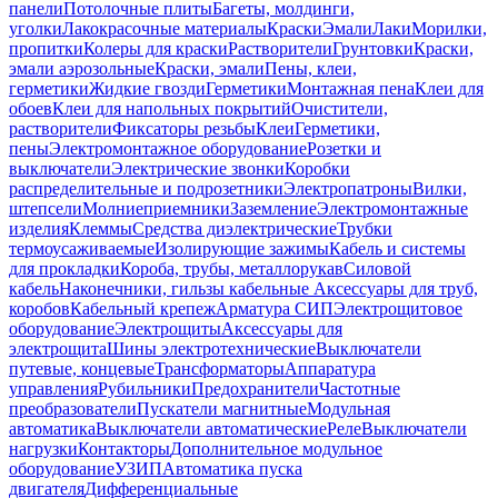
панели
Потолочные плиты
Багеты, молдинги,
уголки
Лакокрасочные материалы
Краски
Эмали
Лаки
Морилки,
пропитки
Колеры для краски
Растворители
Грунтовки
Краски,
эмали аэрозольные
Краски, эмали
Пены, клеи,
герметики
Жидкие гвозди
Герметики
Монтажная пена
Клеи для
обоев
Клеи для напольных покрытий
Очистители,
растворители
Фиксаторы резьбы
Клеи
Герметики,
пены
Электромонтажное оборудование
Розетки и
выключатели
Электрические звонки
Коробки
распределительные и подрозетники
Электропатроны
Вилки,
штепсели
Молниеприемники
Заземление
Электромонтажные
изделия
Клеммы
Средства диэлектрические
Трубки
термоусаживаемые
Изолирующие зажимы
Кабель и системы
для прокладки
Короба, трубы, металлорукав
Силовой
кабель
Наконечники, гильзы кабельные
Аксессуары для труб,
коробов
Кабельный крепеж
Арматура СИП
Электрощитовое
оборудование
Электрощиты
Аксессуары для
электрощита
Шины электротехнические
Выключатели
путевые, концевые
Трансформаторы
Аппаратура
управления
Рубильники
Предохранители
Частотные
преобразователи
Пускатели магнитные
Модульная
автоматика
Выключатели автоматические
Реле
Выключатели
нагрузки
Контакторы
Дополнительное модульное
оборудование
УЗИП
Автоматика пуска
двигателя
Дифференциальные