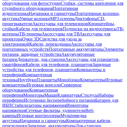
оборудования для фотостудии
Стойки, системы крепления для
студийного оборудования
Портативная
аудиотехника
Наушники и гарнитуры
Портативные колонки,
акустика
Умные колонки
MP3-плееры
Диктофоны
CD-
проигрыватели
Аксессуары для телевизоров
Кронштейны,
стойки
Кабели для телевизоров
Подписки на видеосервисы
ТВ-
антенны
ТВ-тюнеры
Аксессуары для ТВ
Аксессуары для
проектора
Очки 3D
Средства для ухода за
электроникой
Кабели, переходники
Аксессуары для
портативных устройств
Портативные аккумуляторы
Элементы
питания, зарядные устройства
Аккумуляторные
батареи
Держатели, док-станции
Аксессуары для планшетов,
смартфонов
Кабели для телефонов, планшетов
Зарядные
устройства для телефонов, планшетов
Компьютеры и
периферия
Компьютерная
техника
Ноутбуки
Планшеты
Моноблоки
Компьютеры
Игровые
компьютеры
Игровые консоли
Серверное
оборудование
Компьютерная
периферия
Мониторы
Мыши
Клавиатуры
Стилусы
Наборы
периферии
Источники бесперебойного питания
Батареи для
ИБП
Стабилизаторы напряжения
Инверторы
напряжения
Сетевые фильтры, удлинители
Веб-
камеры
Игровые контроллеры
Мультимедиа
акустика
Наушники и гарнитуры
Компьютерные кабели,
переходники
Зарядные, аккумуляторы
Док-станции,