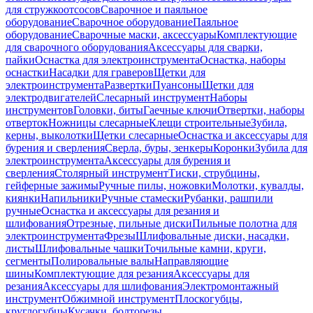
для стружкоотсосов
Сварочное и паяльное
оборудование
Сварочное оборудование
Паяльное
оборудование
Сварочные маски, аксессуары
Комплектующие
для сварочного оборудования
Аксессуары для сварки,
пайки
Оснастка для электроинструмента
Оснастка, наборы
оснастки
Насадки для граверов
Щетки для
электроинструмента
Развертки
Пуансоны
Щетки для
электродвигателей
Слесарный инструмент
Наборы
инструментов
Головки, биты
Гаечные ключи
Отвертки, наборы
отверток
Ножницы слесарные
Клещи строительные
Зубила,
керны, выколотки
Щетки слесарные
Оснастка и аксессуары для
бурения и сверления
Сверла, буры, зенкеры
Коронки
Зубила для
электроинструмента
Аксессуары для бурения и
сверления
Столярный инструмент
Тиски, струбцины,
гейферные зажимы
Ручные пилы, ножовки
Молотки, кувалды,
киянки
Напильники
Ручные стамески
Рубанки, рашпили
ручные
Оснастка и аксессуары для резания и
шлифования
Отрезные, пильные диски
Пильные полотна для
электроинструмента
Фрезы
Шлифовальные диски, насадки,
листы
Шлифовальные чашки
Точильные камни, круги,
сегменты
Полировальные валы
Направляющие
шины
Комплектующие для резания
Аксессуары для
резания
Аксессуары для шлифования
Электромонтажный
инструмент
Обжимной инструмент
Плоскогубцы,
круглогубцы
Кусачки, болторезы,