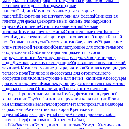
материалы
Шифер
Профнастил
Рулонная кровля
Кровельная
вентиляция
Отделка фасада
Фасадные
панели
Сайдинг
Комплектующие для фасадных
панелей
Декоративные штукатурки для фасада
Клинкерная
плитка для фасада
Декоративный камень для наружной
отделки
Отопление
Отопительные котлы
Газовые
колонки
Камины, печи-камины
Отопительные печи
Банные
печи
Водонагреватели
Радиаторы отопления, батареи
Теплый
пол
Теплые плинтусы
Системы антиобледенения
Управление
климатической техникой
Комплектующие для отопительного
оборудования
Стабилизаторы напряжения
Насосы
циркуляционные
Регулирующая арматура
Отвод и подвод
воды
Дымоходы и комплектующие
Управление климатической
техникой
Комплектующие для радиаторов
Комплектующие для
теплого пола
Топливо и аксессуары для отопительного
оборудования
Комплектующие для печей, каминов
Аксессуары
для каминов, печей
Комплектующие для отопительных котлов,
водонагревателей
Канализация
Тросы сантехнические,
вантузы
Прочистные машины
Трубы, фитинги внутренней
канализации
Трубы, фитинги наружной канализации
Люки
канализационные
Металлопрокат
Металлопрокат
Сваи
Заборы,
ограждения
Автоматика для ворот
Крепежные
изделия
Саморезы, шурупы
Гвозди
Анкеры, дюбели
Скобы,
штифты
Перфорированный крепеж
Гайки,
шайбы
Заклепки
Болты, винты, шпильки
Хомуты
Химические