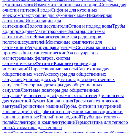
кухонных моек
Измельчители пищевых отходов
Системы для
очистки питьевой воды
Сифоны для кухонных
моек
Комплектующие для кухонных моек
Инженерная
сантехника
Инсталляции для
сантехники
Полотенцесушители
Отвод и подвод воды
Трубы
водопроводные
Магистральные фильтры, системы
сантехнические
Комплектующие для радиаторов,
полотенцесушителей
Монтажные комплекты для
сантехники
Регулирующая арматура
Системы защиты от
протечек
Люки сантехнические
Аксессуары для
магистральных фильтров, систем
сантехнических
Фитинги
Комплектующие для
инсталляций
Опрессовочные насосы
Сантехника для
общественных мест
Аксессуары для общественных
санузлов
Сушилки для рук
Дозаторы для общественных
санузлов
Сенсорные дозаторы для общественных
санузлов
Локтевые дозаторы для общественных
санузлов
Диспенсеры для бумажных полотенец
Диспенсеры
для туалетной бумаги
Канализация
Тросы сантехнические,
вантузы
Прочистные машины
Трубы, фитинги внутренней
канализации
Трубы, фитинги наружной канализации
Люки
канализационные
Теплый пол водяной
Трубы для теплого
пола
Коллекторы и комплектующие
Термостатика для теплого
пола
Автоматика для теплого
пола
Строительство
Строительные смеси и грунтовки
Клеевые