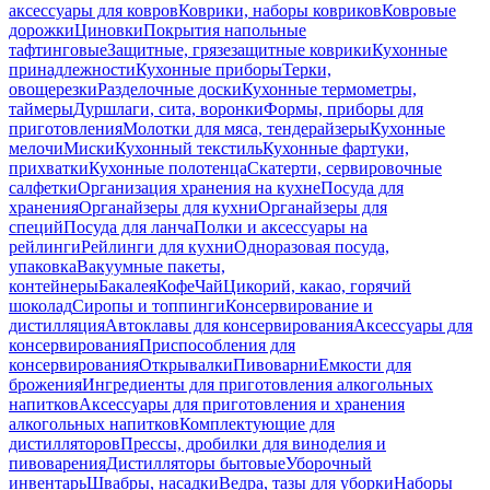
аксессуары для ковров
Коврики, наборы ковриков
Ковровые
дорожки
Циновки
Покрытия напольные
тафтинговые
Защитные, грязезащитные коврики
Кухонные
принадлежности
Кухонные приборы
Терки,
овощерезки
Разделочные доски
Кухонные термометры,
таймеры
Дуршлаги, сита, воронки
Формы, приборы для
приготовления
Молотки для мяса, тендерайзеры
Кухонные
мелочи
Миски
Кухонный текстиль
Кухонные фартуки,
прихватки
Кухонные полотенца
Скатерти, сервировочные
салфетки
Организация хранения на кухне
Посуда для
хранения
Органайзеры для кухни
Органайзеры для
специй
Посуда для ланча
Полки и аксессуары на
рейлинги
Рейлинги для кухни
Одноразовая посуда,
упаковка
Вакуумные пакеты,
контейнеры
Бакалея
Кофе
Чай
Цикорий, какао, горячий
шоколад
Сиропы и топпинги
Консервирование и
дистилляция
Автоклавы для консервирования
Аксессуары для
консервирования
Приспособления для
консервирования
Открывалки
Пивоварни
Емкости для
брожения
Ингредиенты для приготовления алкогольных
напитков
Аксессуары для приготовления и хранения
алкогольных напитков
Комплектующие для
дистилляторов
Прессы, дробилки для виноделия и
пивоварения
Дистилляторы бытовые
Уборочный
инвентарь
Швабры, насадки
Ведра, тазы для уборки
Наборы