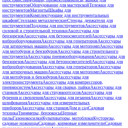
инструментов
Оборудование для мастерской
Тележки для
инструментов
Магниты
Шкафы для
инструментов
Комплектующие для инструментальных
шкафов
Стеллажи металлические
Стенды, держатели для
инструментов
Поддоны для инструментов
Аксессуары для
силовой и строительной техники
Аксессуары для
бензорезов
Аксессуары для бетоносмесителей
Аксессуары для
виброоборудования
Аксессуары для генераторов
Аксессуары
для затирочных машин
Аксессуары для мотопомп
Аксессуары
для мотобуров и бензобуров
Аксессуары для строительного
инструмента
Аксессуары пневмооборудования
Аксессуары для
бензорезов
Аксессуары для бетоносмесителей
Аксессуары для
виброоборудования
Аксессуары для генераторов
Аксессуары
для затирочных машин
Аксессуары для мотопомп
Аксессуары
для мотобуров и бензобуров
Аксессуары для
электроинструмента
Аксессуары для компрессоров,
пневмосистем
Аксессуары для сварки, пайки
Аксессуары для
станков
Аксессуары для стружкоотсосов
Аксессуары для
бурения и сверления
Аксессуары для резания
Аксессуары для
шлифования
Аксессуары для измерительных
приборов
Аксессуары для станков
Дом и сад
Садовая
техника
Триммеры, бензокосы
Цепные
пилы
Газонокосилки
Культиваторы, мотоблоки
Кусторезы,
садовые ножницы
Садовые, кормовые измельчители
Садовые