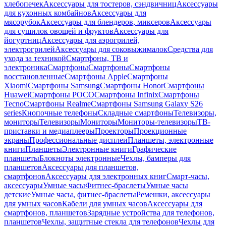
хлебопечек
Аксессуары для тостеров, сэндвичниц
Аксессуары
для кухонных комбайнов
Аксессуары для
мясорубок
Аксессуары для блендеров, миксеров
Аксессуары
для сушилок овощей и фруктов
Аксессуары для
йогуртниц
Аксессуары для аэрогрилей,
электрогрилей
Аксессуары для соковыжималок
Средства для
ухода за техникой
Смартфоны, ТВ и
электроника
Смартфоны
Смартфоны
Смартфоны
восстановленные
Смартфоны Apple
Смартфоны
Xiaomi
Смартфоны Samsung
Смартфоны Honor
Смартфоны
Huawei
Смартфоны POCO
Смартфоны Infinix
Смартфоны
Tecno
Смартфоны Realme
Смартфоны Samsung Galaxy S26
series
Кнопочные телефоны
Складные смартфоны
Телевизоры,
мониторы
Телевизоры
Мониторы
Мониторы-телевизоры
ТВ-
приставки и медиаплееры
Проекторы
Проекционные
экраны
Профессиональные дисплеи
Планшеты, электронные
книги
Планшеты
Электронные книги
Графические
планшеты
Блокноты электронные
Чехлы, бамперы для
планшетов
Аксессуары для планшетов,
смартфонов
Аксессуары для электронных книг
Смарт-часы,
аксессуары
Умные часы
Фитнес-браслеты
Умные часы
детские
Умные часы, фитнес-браслеты
Ремешки, аксессуары
для умных часов
Кабели для умных часов
Аксессуары для
смартфонов, планшетов
Зарядные устройства для телефонов,
планшетов
Чехлы, защитные стекла для телефонов
Чехлы для