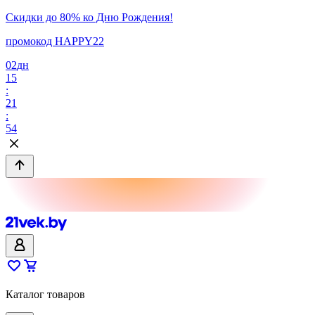
Скидки до 80% ко Дню Рождения!
промокод HAPPY22
02
дн
15
:
21
:
54
Каталог товаров