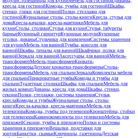
модули
Столешницы для кухни
Мебель для гостиной
Диваны,
кресла для гостиной
Комоды, тумбы для гостиной
Шкафы,
стенки, горки для гостиной
Полки, стеллажи для
гостиной
Журнальные столы, столы-книги
Кресла, стулья для
дома
Кресла-качалки, кресла-маятники
Мебель для
кухни
Столы, столики
Стулья для кухни
Стулья, табуреты
барные
Кухонный гарнитур
Кухонные модули
Кухонные
уголки, диваны
Стульчики для кормления
Системы хранения
для кухни
Мебель для ванной
Тумбы, консоли для
ванной
Шкафы, пеналы для ванной
Шкафчики, полки для
ванной
Зеркала для ванной
Аксессуары для ванной
Мебель-
трансформер
Мебель-трансформер
Кровати-
трансформеры
Детские кроватки-трансформеры
Столы-
трансформеры
Мебель для спальни
Зеркала
Комплекты мебели
для спальни
Прикроватные тумбы
Комоды и тумбы для
спальни
Туалетные столики
Шкафы для спальни
Мебель для
жилых комнат
Диваны, кресла для дома
Шкафы, стенки,
секции
Полки, стеллажи, системы хранения
Стулья,
кресла
Комоды и тумбы
Журнальные столы, столы-
книги
Кресла-качалки, кресла-маятники
Мебель для
телевизора
Комоды, тумбы под телевизор
Кронштейны, стойки
для телевизора
Каминокомплекты под телевизор
Мебель для
прихожей
Секции, тумбы в прихожую
Полки и системы
хранения в прихожую
Вешалки, подставки для
зонтов
Банкетки, скамьи
Ключницы, газетницы
Детская