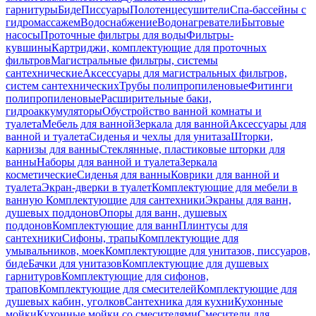
гарнитуры
Биде
Писсуары
Полотенцесушители
Спа-бассейны с
гидромассажем
Водоснабжение
Водонагреватели
Бытовые
насосы
Проточные фильтры для воды
Фильтры-
кувшины
Картриджи, комплектующие для проточных
фильтров
Магистральные фильтры, системы
сантехнические
Аксессуары для магистральных фильтров,
систем сантехнических
Трубы полипропиленовые
Фитинги
полипропиленовые
Расширительные баки,
гидроаккумуляторы
Обустройство ванной комнаты и
туалета
Мебель для ванной
Зеркала для ванной
Аксессуары для
ванной и туалета
Сиденья и чехлы для унитаза
Шторки,
карнизы для ванны
Стеклянные, пластиковые шторки для
ванны
Наборы для ванной и туалета
Зеркала
косметические
Сиденья для ванны
Коврики для ванной и
туалета
Экран-дверки в туалет
Комплектующие для мебели в
ванную
Комплектующие для сантехники
Экраны для ванн,
душевых поддонов
Опоры для ванн, душевых
поддонов
Комплектующие для ванн
Плинтусы для
сантехники
Сифоны, трапы
Комплектующие для
умывальников, моек
Комплектующие для унитазов, писсуаров,
биде
Бачки для унитазов
Комплектующие для душевых
гарнитуров
Комплектующие для сифонов,
трапов
Комплектующие для смесителей
Комплектующие для
душевых кабин, уголков
Сантехника для кухни
Кухонные
мойки
Кухонные мойки со смесителями
Смесители для