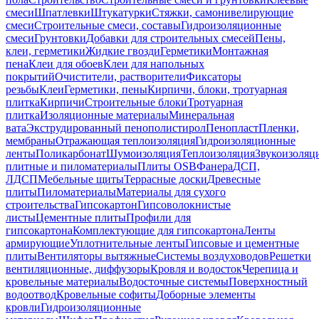
смеси
Шпатлевки
Штукатурки
Стяжки, самонивелирующие
смеси
Строительные смеси, составы
Гидроизоляционные
смеси
Грунтовки
Добавки для строительных смесей
Пены,
клеи, герметики
Жидкие гвозди
Герметики
Монтажная
пена
Клеи для обоев
Клеи для напольных
покрытий
Очистители, растворители
Фиксаторы
резьбы
Клеи
Герметики, пены
Кирпичи, блоки, тротуарная
плитка
Кирпичи
Строительные блоки
Тротуарная
плитка
Изоляционные материалы
Минеральная
вата
Экструдированный пенополистирол
Пенопласт
Пленки,
мембраны
Отражающая теплоизоляция
Гидроизоляционные
ленты
Поликарбонат
Шумоизоляция
Теплоизоляция
Звукоизоляц
плитные и пиломатериалы
Плиты OSB
Фанера
ДСП,
ЛДСП
Мебельные щиты
Террасные доски
Древесные
плиты
Пиломатериалы
Материалы для сухого
строительства
Гипсокартон
Гипсоволокнистые
листы
Цементные плиты
Профили для
гипсокартона
Комплектующие для гипсокартона
Ленты
армирующие
Уплотнительные ленты
Гипсовые и цементные
плиты
Вентиляторы вытяжные
Системы воздуховодов
Решетки
вентиляционные, диффузоры
Кровля и водосток
Черепица и
кровельные материалы
Водосточные системы
Поверхностный
водоотвод
Кровельные софиты
Доборные элементы
кровли
Гидроизоляционные