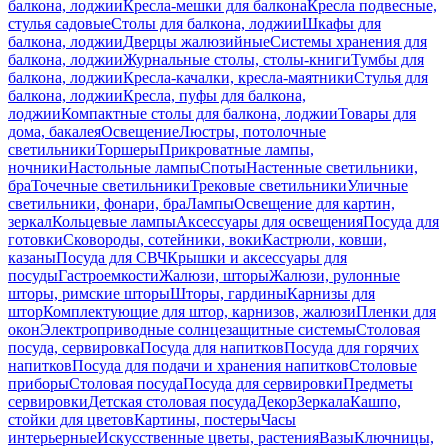
балкона, лоджии
Кресла-мешки для балкона
Кресла подвесные,
стулья садовые
Столы для балкона, лоджии
Шкафы для
балкона, лоджии
Дверцы жалюзийные
Системы хранения для
балкона, лоджии
Журнальные столы, столы-книги
Тумбы для
балкона, лоджии
Кресла-качалки, кресла-маятники
Стулья для
балкона, лоджии
Кресла, пуфы для балкона,
лоджии
Компактные столы для балкона, лоджии
Товары для
дома, бакалея
Освещение
Люстры, потолочные
светильники
Торшеры
Прикроватные лампы,
ночники
Настольные лампы
Споты
Настенные светильники,
бра
Точечные светильники
Трековые светильники
Уличные
светильники, фонари, бра
Лампы
Освещение для картин,
зеркал
Кольцевые лампы
Аксессуары для освещения
Посуда для
готовки
Сковороды, сотейники, воки
Кастрюли, ковши,
казаны
Посуда для СВЧ
Крышки и аксессуары для
посуды
Гастроемкости
Жалюзи, шторы
Жалюзи, рулонные
шторы, римские шторы
Шторы, гардины
Карнизы для
штор
Комплектующие для штор, карнизов, жалюзи
Пленки для
окон
Электроприводные солнцезащитные системы
Столовая
посуда, сервировка
Посуда для напитков
Посуда для горячих
напитков
Посуда для подачи и хранения напитков
Столовые
приборы
Столовая посуда
Посуда для сервировки
Предметы
сервировки
Детская столовая посуда
Декор
Зеркала
Кашпо,
стойки для цветов
Картины, постеры
Часы
интерьерные
Искусственные цветы, растения
Вазы
Ключницы,