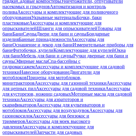
грядки
Садовые компостеры
Уничтожители, отпугиватели
насекомых и грызунов
Автоматизация и контроль
полива
Аксессуары и комплектующие для поливочного
оборудования
Укрывные материалы
Бочки, баки
пластиковые
Аксессуары и комплектующие для
опрыскивателей
Шланги для опрыскивателей
Товары для
бани
Бани
Сауны
Двери для бани и сауны
Бондарные
изделия
Банные принадлежности
Аксессуары для
бани
Оснащение и декор для бани
Измерительные приборы для
бани
Фитобочки, купели
Комплектующие для купелей
Окна
для бани
Мебель для бани и сауны
Ручки дверные для бани и
сауны
Эфирные масла
Спа-бассейны с
гидромассажем
Аксессуары и комплектующие для садовой
техники
Навесное оборудование
Двигатели для
мотоблоков
Прицепы для мотоблоков,
минитракторов
Аксессуары для газонной техники
Аксессуары
для цепных пил
Аксессуары для садовой техники
Аксессуары
для кусторезов, ножниц садовых
Моторные масла для садовой
техники
Аксессуары для аэратоторов и
скарификаторов
Аксессуары для культиваторов и
мотоблоков
Аксессуары для воздуходувок
Аксессуары для
газонокосилок
Аксессуары для бензокос и
триммеров
Аксессуары для моек высокого
давления
Аксессуары и комплектующие для
опрыскивателей
Запчасти для садовых