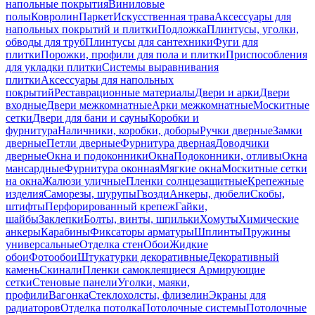
напольные покрытия
Виниловые
полы
Ковролин
Паркет
Искусственная трава
Аксессуары для
напольных покрытий и плитки
Подложка
Плинтусы, уголки,
обводы для труб
Плинтусы для сантехники
Фуги для
плитки
Порожки, профили для пола и плитки
Приспособления
для укладки плитки
Системы выравнивания
плитки
Аксессуары для напольных
покрытий
Реставрационные материалы
Двери и арки
Двери
входные
Двери межкомнатные
Арки межкомнатные
Москитные
сетки
Двери для бани и сауны
Коробки и
фурнитура
Наличники, коробки, доборы
Ручки дверные
Замки
дверные
Петли дверные
Фурнитура дверная
Доводчики
дверные
Окна и подоконники
Окна
Подоконники, отливы
Окна
мансардные
Фурнитура оконная
Мягкие окна
Москитные сетки
на окна
Жалюзи уличные
Пленки солнцезащитные
Крепежные
изделия
Саморезы, шурупы
Гвозди
Анкеры, дюбели
Скобы,
штифты
Перфорированный крепеж
Гайки,
шайбы
Заклепки
Болты, винты, шпильки
Хомуты
Химические
анкеры
Карабины
Фиксаторы арматуры
Шплинты
Пружины
универсальные
Отделка стен
Обои
Жидкие
обои
Фотообои
Штукатурки декоративные
Декоративный
камень
Скинали
Пленки самоклеящиеся
Армирующие
сетки
Стеновые панели
Уголки, маяки,
профили
Вагонка
Стеклохолсты, флизелин
Экраны для
радиаторов
Отделка потолка
Потолочные системы
Потолочные