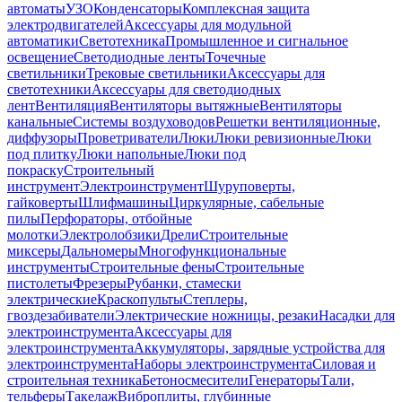
автоматы
УЗО
Конденсаторы
Комплексная защита
электродвигателей
Аксессуары для модульной
автоматики
Светотехника
Промышленное и сигнальное
освещение
Светодиодные ленты
Точечные
светильники
Трековые светильники
Аксессуары для
светотехники
Аксессуары для светодиодных
лент
Вентиляция
Вентиляторы вытяжные
Вентиляторы
канальные
Системы воздуховодов
Решетки вентиляционные,
диффузоры
Проветриватели
Люки
Люки ревизионные
Люки
под плитку
Люки напольные
Люки под
покраску
Строительный
инструмент
Электроинструмент
Шуруповерты,
гайковерты
Шлифмашины
Циркулярные, сабельные
пилы
Перфораторы, отбойные
молотки
Электролобзики
Дрели
Строительные
миксеры
Дальномеры
Многофункциональные
инструменты
Строительные фены
Строительные
пистолеты
Фрезеры
Рубанки, стамески
электрические
Краскопульты
Степлеры,
гвоздезабиватели
Электрические ножницы, резаки
Насадки для
электроинструмента
Аксессуары для
электроинструмента
Аккумуляторы, зарядные устройства для
электроинструмента
Наборы электроинструмента
Силовая и
строительная техника
Бетоносмесители
Генераторы
Тали,
тельферы
Такелаж
Виброплиты, глубинные