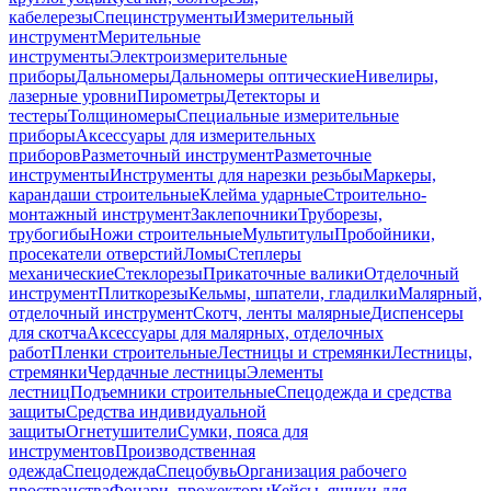
кабелерезы
Специнструменты
Измерительный
инструмент
Мерительные
инструменты
Электроизмерительные
приборы
Дальномеры
Дальномеры оптические
Нивелиры,
лазерные уровни
Пирометры
Детекторы и
тестеры
Толщиномеры
Специальные измерительные
приборы
Аксессуары для измерительных
приборов
Разметочный инструмент
Разметочные
инструменты
Инструменты для нарезки резьбы
Маркеры,
карандаши строительные
Клейма ударные
Строительно-
монтажный инструмент
Заклепочники
Труборезы,
трубогибы
Ножи строительные
Мультитулы
Пробойники,
просекатели отверстий
Ломы
Степлеры
механические
Стеклорезы
Прикаточные валики
Отделочный
инструмент
Плиткорезы
Кельмы, шпатели, гладилки
Малярный,
отделочный инструмент
Скотч, ленты малярные
Диспенсеры
для скотча
Аксессуары для малярных, отделочных
работ
Пленки строительные
Лестницы и стремянки
Лестницы,
стремянки
Чердачные лестницы
Элементы
лестниц
Подъемники строительные
Спецодежда и средства
защиты
Средства индивидуальной
защиты
Огнетушители
Сумки, пояса для
инструментов
Производственная
одежда
Спецодежда
Спецобувь
Организация рабочего
пространства
Фонари, прожекторы
Кейсы, ящики для