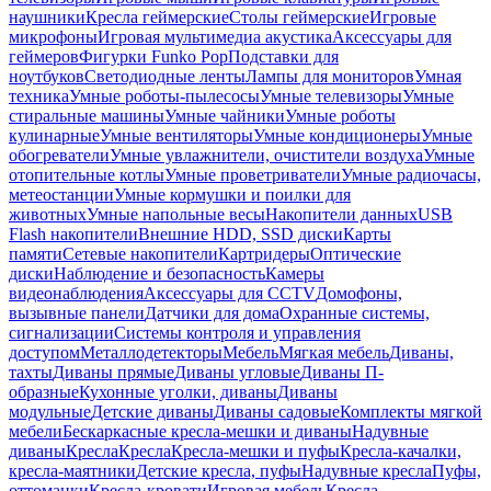
наушники
Кресла геймерские
Столы геймерские
Игровые
микрофоны
Игровая мультимедиа акустика
Аксессуары для
геймеров
Фигурки Funko Pop
Подставки для
ноутбуков
Светодиодные ленты
Лампы для мониторов
Умная
техника
Умные роботы-пылесосы
Умные телевизоры
Умные
стиральные машины
Умные чайники
Умные роботы
кулинарные
Умные вентиляторы
Умные кондиционеры
Умные
обогреватели
Умные увлажнители, очистители воздуха
Умные
отопительные котлы
Умные проветриватели
Умные радиочасы,
метеостанции
Умные кормушки и поилки для
животных
Умные напольные весы
Накопители данных
USB
Flash накопители
Внешние HDD, SSD диски
Карты
памяти
Сетевые накопители
Картридеры
Оптические
диски
Наблюдение и безопасность
Камеры
видеонаблюдения
Аксессуары для CCTV
Домофоны,
вызывные панели
Датчики для дома
Охранные системы,
сигнализации
Системы контроля и управления
доступом
Металлодетекторы
Мебель
Мягкая мебель
Диваны,
тахты
Диваны прямые
Диваны угловые
Диваны П-
образные
Кухонные уголки, диваны
Диваны
модульные
Детские диваны
Диваны садовые
Комплекты мягкой
мебели
Бескаркасные кресла-мешки и диваны
Надувные
диваны
Кресла
Кресла
Кресла-мешки и пуфы
Кресла-качалки,
кресла-маятники
Детские кресла, пуфы
Надувные кресла
Пуфы,
оттоманки
Кресла-кровати
Игровая мебель
Кресла