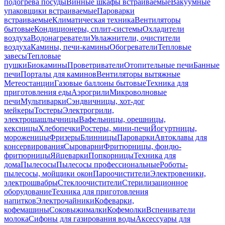
подогрева посуды
Винные шкафы встраиваемые
Вакуумные
упаковщики встраиваемые
Пароварки
встраиваемые
Климатическая техника
Вентиляторы
бытовые
Кондиционеры, сплит-системы
Охладители
воздуха
Водонагреватели
Увлажнители, очистители
воздуха
Камины, печи-камины
Обогреватели
Тепловые
завесы
Тепловые
пушки
Биокамины
Проветриватели
Отопительные печи
Банные
печи
Порталы для каминов
Вентиляторы вытяжные
Метеостанции
Газовые баллоны бытовые
Техника для
приготовления еды
Аэрогрили
Микроволновые
печи
Мультиварки
Сэндвичницы, хот-дог
мейкеры
Тостеры
Электрогрили,
электрошашлычницы
Вафельницы, орешницы,
кексницы
Хлебопечки
Ростеры, мини-печи
Йогуртницы,
мороженицы
Фризеры
Блинницы
Пароварки
Автоклавы для
консервирования
Сыроварни
Фритюрницы, фондю-
фритюрницы
Яйцеварки
Попкорницы
Техника для
дома
Пылесосы
Пылесосы профессиональные
Роботы-
пылесосы, мойщики окон
Пароочистители
Электровеники,
электрошвабры
Стеклоочистители
Стерилизационное
оборудование
Техника для приготовления
напитков
Электрочайники
Кофеварки,
кофемашины
Соковыжималки
Кофемолки
Вспениватели
молока
Сифоны для газирования воды
Аксессуары для