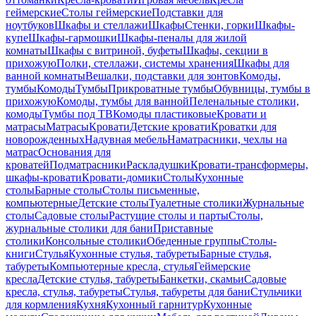
геймерские
Столы геймерские
Подставки для
ноутбуков
Шкафы и стеллажи
Шкафы
Стенки, горки
Шкафы-
купе
Шкафы-гармошки
Шкафы-пеналы для жилой
комнаты
Шкафы с витриной, буфеты
Шкафы, секции в
прихожую
Полки, стеллажи, системы хранения
Шкафы для
ванной комнаты
Вешалки, подставки для зонтов
Комоды,
тумбы
Комоды
Тумбы
Прикроватные тумбы
Обувницы, тумбы в
прихожую
Комоды, тумбы для ванной
Пеленальные столики,
комоды
Тумбы под ТВ
Комоды пластиковые
Кровати и
матрасы
Матрасы
Кровати
Детские кровати
Кроватки для
новорожденных
Надувная мебель
Наматрасники, чехлы на
матрас
Основания для
кроватей
Подматрасники
Раскладушки
Кровати-трансформеры,
шкафы-кровати
Кровати-домики
Столы
Кухонные
столы
Барные столы
Столы письменные,
компьютерные
Детские столы
Туалетные столики
Журнальные
столы
Садовые столы
Растущие столы и парты
Столы,
журнальные столики для бани
Приставные
столики
Консольные столики
Обеденные группы
Столы-
книги
Стулья
Кухонные стулья, табуреты
Барные стулья,
табуреты
Компьютерные кресла, стулья
Геймерские
кресла
Детские стулья, табуреты
Банкетки, скамьи
Садовые
кресла, стулья, табуреты
Стулья, табуреты для бани
Стульчики
для кормления
Кухня
Кухонный гарнитур
Кухонные