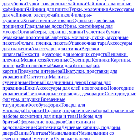
для уборки
Турки, заварочные чайники
Чайники заварочные,
кофейники
Чайники для плиты
Турки, молочники
Аксессуары
для чайников, электрочайников
Фильтры-
кувшины
Хозяйственные товары
Сушилки для белья,
прищепки
Гладильные доски
Урны, контейнеры для
мусора
Органайзеры, корзины, ящики
Туалетная бумага,
бумажные полотенца
Салфетки, мочалки, губки, мусорные
пакеты
Фольга, пленка, пакеты
Упаковочная тара
Аксессуары
для глажения
Аксессуары для стирки
Веревки,
шпагаты
Емкости, дозаторы для моющих средств
Вешалки-
плечики
Мешки хозяйственные
Сувениры
Копилки
Картины,
постеры
Фотоальбомы
Рамки для фотографий,
картин
Предметы интерьера
Шкатулки, подставки для
украшений
Статуэтки
Магниты
сувенирные
Иконы
Праздничный декор
Товары для
праздника
Елки
Аксессуары для елей новогодних
Новогодние
украшения
Светодиодные гирлянды, декорации
Светодиодные
фигуры, игрушки
Временные
татуировки
Фотобутафория
Товары для
маскарада
Подарки
Подарки, подарочные наборы
Подарочные
наборы косметики для лица и тела
Наборы для
бритья
Оформление подарков
Сантехника и
водоснабжение
Сантехника
Душевые кабины, поддоны,
двери
Ванны
Унитазы
Умывальники
Умывальники со
смесителями
Смесители
Душевые панели,