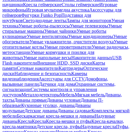
наушники
Кресла геймерские
Столы геймерские
Игровые
микрофоны
Игровая мультимедиа акустика
Аксессуары для
геймеров
Фигурки Funko Pop
Подставки для
ноутбуков
Светодиодные ленты
Лампы для мониторов
Умная
техника
Умные роботы-пылесосы
Умные телевизоры
Умные
стиральные машины
Умные чайники
Умные роботы
кулинарные
Умные вентиляторы
Умные кондиционеры
Умные
обогреватели
Умные увлажнители, очистители воздуха
Умные
отопительные котлы
Умные проветриватели
Умные радиочасы,
метеостанции
Умные кормушки и поилки для
животных
Умные напольные весы
Накопители данных
USB
Flash накопители
Внешние HDD, SSD диски
Карты
памяти
Сетевые накопители
Картридеры
Оптические
диски
Наблюдение и безопасность
Камеры
видеонаблюдения
Аксессуары для CCTV
Домофоны,
вызывные панели
Датчики для дома
Охранные системы,
сигнализации
Системы контроля и управления
доступом
Металлодетекторы
Мебель
Мягкая мебель
Диваны,
тахты
Диваны прямые
Диваны угловые
Диваны П-
образные
Кухонные уголки, диваны
Диваны
модульные
Детские диваны
Диваны садовые
Комплекты мягкой
мебели
Бескаркасные кресла-мешки и диваны
Надувные
диваны
Кресла
Кресла
Кресла-мешки и пуфы
Кресла-качалки,
кресла-маятники
Детские кресла, пуфы
Надувные кресла
Пуфы,
оттоманки
Кресла-кровати
Игровая мебель
Кресла