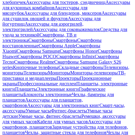
хлебопечек
Аксессуары для тостеров, сэндвичниц
Аксессуары
для кухонных комбайнов
Аксессуары для
мясорубок
Аксессуары для блендеров, миксеров
Аксессуары
для сушилок овощей и фруктов
Аксессуары для
йогуртниц
Аксессуары для аэрогрилей,
электрогрилей
Аксессуары для соковыжималок
Средства для
ухода за техникой
Смартфоны, ТВ и
электроника
Смартфоны
Смартфоны
Смартфоны
восстановленные
Смартфоны Apple
Смартфоны
Xiaomi
Смартфоны Samsung
Смартфоны Honor
Смартфоны
Huawei
Смартфоны POCO
Смартфоны Infinix
Смартфоны
Tecno
Смартфоны Realme
Смартфоны Samsung Galaxy S26
series
Кнопочные телефоны
Складные смартфоны
Телевизоры,
мониторы
Телевизоры
Мониторы
Мониторы-телевизоры
ТВ-
приставки и медиаплееры
Проекторы
Проекционные
экраны
Профессиональные дисплеи
Планшеты, электронные
книги
Планшеты
Электронные книги
Графические
планшеты
Блокноты электронные
Чехлы, бамперы для
планшетов
Аксессуары для планшетов,
смартфонов
Аксессуары для электронных книг
Смарт-часы,
аксессуары
Умные часы
Фитнес-браслеты
Умные часы
детские
Умные часы, фитнес-браслеты
Ремешки, аксессуары
для умных часов
Кабели для умных часов
Аксессуары для
смартфонов, планшетов
Зарядные устройства для телефонов,
планшетов
Чехлы, защитные стекла для телефонов
Чехлы для