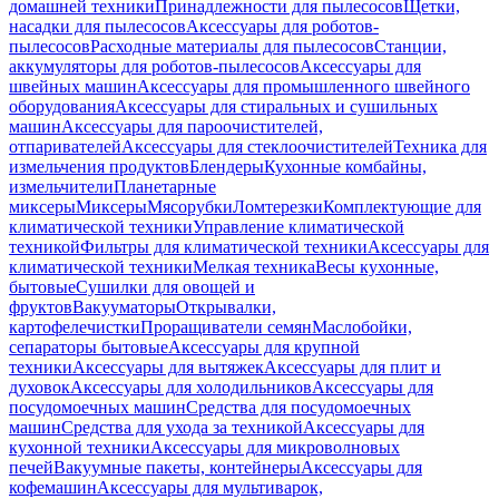
домашней техники
Принадлежности для пылесосов
Щетки,
насадки для пылесосов
Аксессуары для роботов-
пылесосов
Расходные материалы для пылесосов
Станции,
аккумуляторы для роботов-пылесосов
Аксессуары для
швейных машин
Аксессуары для промышленного швейного
оборудования
Аксессуары для стиральных и сушильных
машин
Аксессуары для пароочистителей,
отпаривателей
Аксессуары для стеклоочистителей
Техника для
измельчения продуктов
Блендеры
Кухонные комбайны,
измельчители
Планетарные
миксеры
Миксеры
Мясорубки
Ломтерезки
Комплектующие для
климатической техники
Управление климатической
техникой
Фильтры для климатической техники
Аксессуары для
климатической техники
Мелкая техника
Весы кухонные,
бытовые
Сушилки для овощей и
фруктов
Вакууматоры
Открывалки,
картофелечистки
Проращиватели семян
Маслобойки,
сепараторы бытовые
Аксессуары для крупной
техники
Аксессуары для вытяжек
Аксессуары для плит и
духовок
Аксессуары для холодильников
Аксессуары для
посудомоечных машин
Средства для посудомоечных
машин
Средства для ухода за техникой
Аксессуары для
кухонной техники
Аксессуары для микроволновых
печей
Вакуумные пакеты, контейнеры
Аксессуары для
кофемашин
Аксессуары для мультиварок,