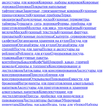
аксессуары для ковров
Коврики, наборы ковриков
Ковровые
дорожки
Циновки
Покрытия напольные
тафтинговые
Защитные, грязезащитные коврики
Кухонные
принадлежности
Кухонные приборы
Терки,
овощерезки
Разделочные доски
Кухонные термометры,
таймеры
Дуршлаги, сита, воронки
Формы, приборы для
приготовления
Молотки для мяса, тендерайзеры
Кухонные
мелочи
Миски
Кухонный текстиль
Кухонные фартуки,
прихватки
Кухонные полотенца
Скатерти, сервировочные
салфетки
Организация хранения на кухне
Посуда для
хранения
Органайзеры для кухни
Органайзеры для
специй
Посуда для ланча
Полки и аксессуары на
рейлинги
Рейлинги для кухни
Одноразовая посуда,
упаковка
Вакуумные пакеты,
контейнеры
Бакалея
Кофе
Чай
Цикорий, какао, горячий
шоколад
Сиропы и топпинги
Консервирование и
дистилляция
Автоклавы для консервирования
Аксессуары для
консервирования
Приспособления для
консервирования
Открывалки
Пивоварни
Емкости для
брожения
Ингредиенты для приготовления алкогольных
напитков
Аксессуары для приготовления и хранения
алкогольных напитков
Комплектующие для
дистилляторов
Прессы, дробилки для виноделия и
пивоварения
Дистилляторы бытовые
Уборочный
инвентарь
Швабры, насадки
Ведра, тазы для уборки
Наборы