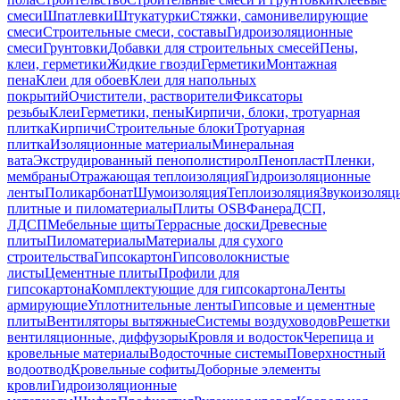
смеси
Шпатлевки
Штукатурки
Стяжки, самонивелирующие
смеси
Строительные смеси, составы
Гидроизоляционные
смеси
Грунтовки
Добавки для строительных смесей
Пены,
клеи, герметики
Жидкие гвозди
Герметики
Монтажная
пена
Клеи для обоев
Клеи для напольных
покрытий
Очистители, растворители
Фиксаторы
резьбы
Клеи
Герметики, пены
Кирпичи, блоки, тротуарная
плитка
Кирпичи
Строительные блоки
Тротуарная
плитка
Изоляционные материалы
Минеральная
вата
Экструдированный пенополистирол
Пенопласт
Пленки,
мембраны
Отражающая теплоизоляция
Гидроизоляционные
ленты
Поликарбонат
Шумоизоляция
Теплоизоляция
Звукоизоляц
плитные и пиломатериалы
Плиты OSB
Фанера
ДСП,
ЛДСП
Мебельные щиты
Террасные доски
Древесные
плиты
Пиломатериалы
Материалы для сухого
строительства
Гипсокартон
Гипсоволокнистые
листы
Цементные плиты
Профили для
гипсокартона
Комплектующие для гипсокартона
Ленты
армирующие
Уплотнительные ленты
Гипсовые и цементные
плиты
Вентиляторы вытяжные
Системы воздуховодов
Решетки
вентиляционные, диффузоры
Кровля и водосток
Черепица и
кровельные материалы
Водосточные системы
Поверхностный
водоотвод
Кровельные софиты
Доборные элементы
кровли
Гидроизоляционные