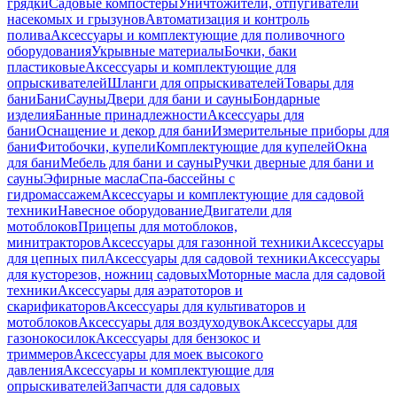
грядки
Садовые компостеры
Уничтожители, отпугиватели
насекомых и грызунов
Автоматизация и контроль
полива
Аксессуары и комплектующие для поливочного
оборудования
Укрывные материалы
Бочки, баки
пластиковые
Аксессуары и комплектующие для
опрыскивателей
Шланги для опрыскивателей
Товары для
бани
Бани
Сауны
Двери для бани и сауны
Бондарные
изделия
Банные принадлежности
Аксессуары для
бани
Оснащение и декор для бани
Измерительные приборы для
бани
Фитобочки, купели
Комплектующие для купелей
Окна
для бани
Мебель для бани и сауны
Ручки дверные для бани и
сауны
Эфирные масла
Спа-бассейны с
гидромассажем
Аксессуары и комплектующие для садовой
техники
Навесное оборудование
Двигатели для
мотоблоков
Прицепы для мотоблоков,
минитракторов
Аксессуары для газонной техники
Аксессуары
для цепных пил
Аксессуары для садовой техники
Аксессуары
для кусторезов, ножниц садовых
Моторные масла для садовой
техники
Аксессуары для аэратоторов и
скарификаторов
Аксессуары для культиваторов и
мотоблоков
Аксессуары для воздуходувок
Аксессуары для
газонокосилок
Аксессуары для бензокос и
триммеров
Аксессуары для моек высокого
давления
Аксессуары и комплектующие для
опрыскивателей
Запчасти для садовых