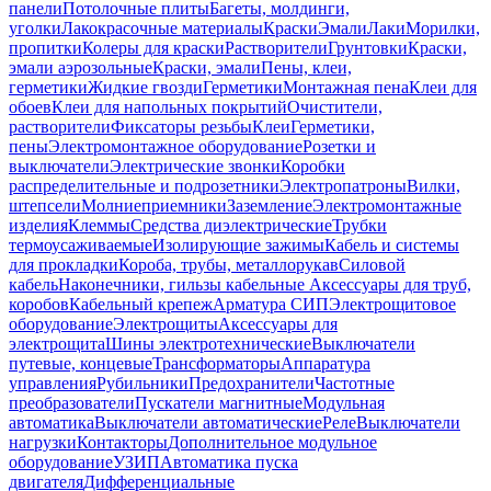
панели
Потолочные плиты
Багеты, молдинги,
уголки
Лакокрасочные материалы
Краски
Эмали
Лаки
Морилки,
пропитки
Колеры для краски
Растворители
Грунтовки
Краски,
эмали аэрозольные
Краски, эмали
Пены, клеи,
герметики
Жидкие гвозди
Герметики
Монтажная пена
Клеи для
обоев
Клеи для напольных покрытий
Очистители,
растворители
Фиксаторы резьбы
Клеи
Герметики,
пены
Электромонтажное оборудование
Розетки и
выключатели
Электрические звонки
Коробки
распределительные и подрозетники
Электропатроны
Вилки,
штепсели
Молниеприемники
Заземление
Электромонтажные
изделия
Клеммы
Средства диэлектрические
Трубки
термоусаживаемые
Изолирующие зажимы
Кабель и системы
для прокладки
Короба, трубы, металлорукав
Силовой
кабель
Наконечники, гильзы кабельные
Аксессуары для труб,
коробов
Кабельный крепеж
Арматура СИП
Электрощитовое
оборудование
Электрощиты
Аксессуары для
электрощита
Шины электротехнические
Выключатели
путевые, концевые
Трансформаторы
Аппаратура
управления
Рубильники
Предохранители
Частотные
преобразователи
Пускатели магнитные
Модульная
автоматика
Выключатели автоматические
Реле
Выключатели
нагрузки
Контакторы
Дополнительное модульное
оборудование
УЗИП
Автоматика пуска
двигателя
Дифференциальные