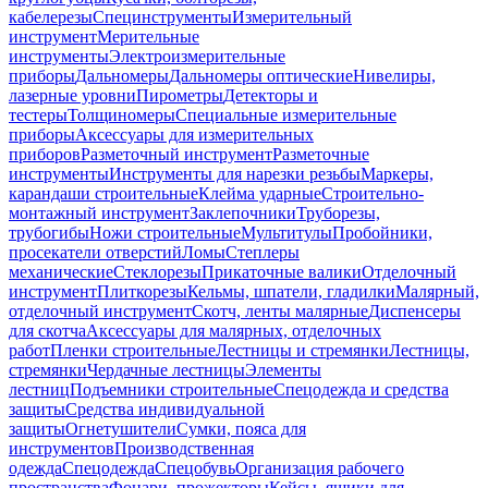
кабелерезы
Специнструменты
Измерительный
инструмент
Мерительные
инструменты
Электроизмерительные
приборы
Дальномеры
Дальномеры оптические
Нивелиры,
лазерные уровни
Пирометры
Детекторы и
тестеры
Толщиномеры
Специальные измерительные
приборы
Аксессуары для измерительных
приборов
Разметочный инструмент
Разметочные
инструменты
Инструменты для нарезки резьбы
Маркеры,
карандаши строительные
Клейма ударные
Строительно-
монтажный инструмент
Заклепочники
Труборезы,
трубогибы
Ножи строительные
Мультитулы
Пробойники,
просекатели отверстий
Ломы
Степлеры
механические
Стеклорезы
Прикаточные валики
Отделочный
инструмент
Плиткорезы
Кельмы, шпатели, гладилки
Малярный,
отделочный инструмент
Скотч, ленты малярные
Диспенсеры
для скотча
Аксессуары для малярных, отделочных
работ
Пленки строительные
Лестницы и стремянки
Лестницы,
стремянки
Чердачные лестницы
Элементы
лестниц
Подъемники строительные
Спецодежда и средства
защиты
Средства индивидуальной
защиты
Огнетушители
Сумки, пояса для
инструментов
Производственная
одежда
Спецодежда
Спецобувь
Организация рабочего
пространства
Фонари, прожекторы
Кейсы, ящики для