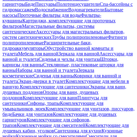
гарнитуры
Биде
Писсуары
Полотенцесушители
Спа-бассейны с
гидромассажем
Водоснабжение
Водонагреватели
Бытовые
насосы
Проточные фильтры для воды
Фильтры-
кувшины
Картриджи, комплектующие для проточных
фильтров
Магистральные фильтры, системы
сантехнические
Аксессуары для магистральных фильтров,
систем сантехнических
Трубы полипропиленовые
Фитинги
полипропиленовые
Расширительные баки,
гидроаккумуляторы
Обустройство ванной комнаты и
туалета
Мебель для ванной
Зеркала для ванной
Аксессуары для
ванной и туалета
Сиденья и чехлы для унитаза
Шторки,
карнизы для ванны
Стеклянные, пластиковые шторки для
ванны
Наборы для ванной и туалета
Зеркала
косметические
Сиденья для ванны
Коврики для ванной и
туалета
Экран-дверки в туалет
Комплектующие для мебели в
ванную
Комплектующие для сантехники
Экраны для ванн,
душевых поддонов
Опоры для ванн, душевых
поддонов
Комплектующие для ванн
Плинтусы для
сантехники
Сифоны, трапы
Комплектующие для
умывальников, моек
Комплектующие для унитазов, писсуаров,
биде
Бачки для унитазов
Комплектующие для душевых
гарнитуров
Комплектующие для сифонов,
трапов
Комплектующие для смесителей
Комплектующие для
душевых кабин, уголков
Сантехника для кухни
Кухонные
мойки
Кухонные мойки со смесителями
Смесители для