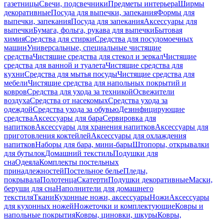
газетницы
Свечи, подсвечники
Предметы интерьера
Ширмы
декоративные
Посуда для выпечки, запекания
Формы для
выпечки, запекания
Посуда для запекания
Аксессуары для
выпечки
Бумага, фольга, рукава для выпечки
Бытовая
химия
Средства для стирки
Средства для посудомоечных
машин
Универсальные, специальные чистящие
средства
Чистящие средства для стекол и зеркал
Чистящие
средства для ванной и туалета
Чистящие средства для
кухни
Средства для мытья посуды
Чистящие средства для
мебели
Чистящие средства для напольных покрытий и
ковров
Средства для ухода за техникой
Освежители
воздуха
Средства от насекомых
Средства ухода за
одеждой
Средства ухода за обувью
Дезинфицирующие
средства
Аксессуары для бара
Сервировка для
напитков
Аксессуары для хранения напитков
Аксессуары для
приготовления коктейлей
Аксессуары для охлаждения
напитков
Наборы для бара, мини-бары
Штопоры, открывалки
для бутылок
Домашний текстиль
Подушки для
сна
Одеяла
Комплекты постельных
принадлежностей
Постельное белье
Пледы,
покрывала
Полотенца
Скатерти
Подушки декоративные
Маски,
беруши для сна
Наполнители для домашнего
текстиля
Ткани
Кухонные ножи, аксессуары
Ножи
Аксессуары
для кухонных ножей
Ножеточки и комплектующие
Ковры и
напольные покрытия
Ковры, циновки, шкуры
Ковры,