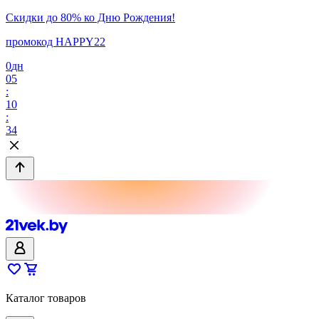
Скидки до 80% ко Дню Рождения!
промокод HAPPY22
0
дн
05
:
10
:
34
Каталог товаров