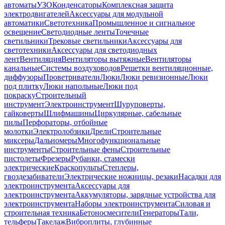
автоматы
УЗО
Конденсаторы
Комплексная защита
электродвигателей
Аксессуары для модульной
автоматики
Светотехника
Промышленное и сигнальное
освещение
Светодиодные ленты
Точечные
светильники
Трековые светильники
Аксессуары для
светотехники
Аксессуары для светодиодных
лент
Вентиляция
Вентиляторы вытяжные
Вентиляторы
канальные
Системы воздуховодов
Решетки вентиляционные,
диффузоры
Проветриватели
Люки
Люки ревизионные
Люки
под плитку
Люки напольные
Люки под
покраску
Строительный
инструмент
Электроинструмент
Шуруповерты,
гайковерты
Шлифмашины
Циркулярные, сабельные
пилы
Перфораторы, отбойные
молотки
Электролобзики
Дрели
Строительные
миксеры
Дальномеры
Многофункциональные
инструменты
Строительные фены
Строительные
пистолеты
Фрезеры
Рубанки, стамески
электрические
Краскопульты
Степлеры,
гвоздезабиватели
Электрические ножницы, резаки
Насадки для
электроинструмента
Аксессуары для
электроинструмента
Аккумуляторы, зарядные устройства для
электроинструмента
Наборы электроинструмента
Силовая и
строительная техника
Бетоносмесители
Генераторы
Тали,
тельферы
Такелаж
Виброплиты, глубинные