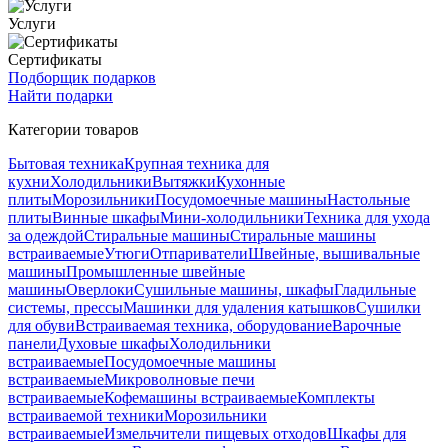
Услуги
Сертификаты
Подборщик подарков
Найти подарки
Категории товаров
Бытовая техника
Крупная техника для
кухни
Холодильники
Вытяжки
Кухонные
плиты
Морозильники
Посудомоечные машины
Настольные
плиты
Винные шкафы
Мини-холодильники
Техника для ухода
за одеждой
Стиральные машины
Стиральные машины
встраиваемые
Утюги
Отпариватели
Швейные, вышивальные
машины
Промышленные швейные
машины
Оверлоки
Сушильные машины, шкафы
Гладильные
системы, прессы
Машинки для удаления катышков
Сушилки
для обуви
Встраиваемая техника, оборудование
Варочные
панели
Духовые шкафы
Холодильники
встраиваемые
Посудомоечные машины
встраиваемые
Микроволновые печи
встраиваемые
Кофемашины встраиваемые
Комплекты
встраиваемой техники
Морозильники
встраиваемые
Измельчители пищевых отходов
Шкафы для