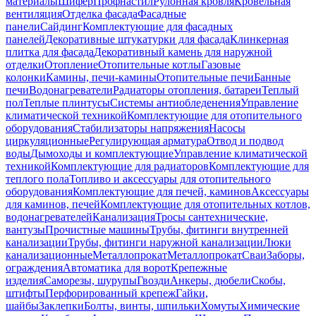
материалы
Шифер
Профнастил
Рулонная кровля
Кровельная
вентиляция
Отделка фасада
Фасадные
панели
Сайдинг
Комплектующие для фасадных
панелей
Декоративные штукатурки для фасада
Клинкерная
плитка для фасада
Декоративный камень для наружной
отделки
Отопление
Отопительные котлы
Газовые
колонки
Камины, печи-камины
Отопительные печи
Банные
печи
Водонагреватели
Радиаторы отопления, батареи
Теплый
пол
Теплые плинтусы
Системы антиобледенения
Управление
климатической техникой
Комплектующие для отопительного
оборудования
Стабилизаторы напряжения
Насосы
циркуляционные
Регулирующая арматура
Отвод и подвод
воды
Дымоходы и комплектующие
Управление климатической
техникой
Комплектующие для радиаторов
Комплектующие для
теплого пола
Топливо и аксессуары для отопительного
оборудования
Комплектующие для печей, каминов
Аксессуары
для каминов, печей
Комплектующие для отопительных котлов,
водонагревателей
Канализация
Тросы сантехнические,
вантузы
Прочистные машины
Трубы, фитинги внутренней
канализации
Трубы, фитинги наружной канализации
Люки
канализационные
Металлопрокат
Металлопрокат
Сваи
Заборы,
ограждения
Автоматика для ворот
Крепежные
изделия
Саморезы, шурупы
Гвозди
Анкеры, дюбели
Скобы,
штифты
Перфорированный крепеж
Гайки,
шайбы
Заклепки
Болты, винты, шпильки
Хомуты
Химические