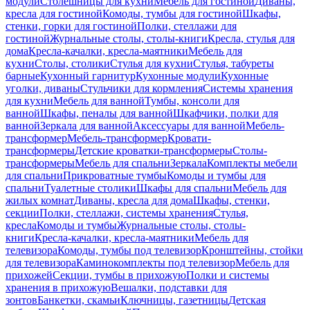
модули
Столешницы для кухни
Мебель для гостиной
Диваны,
кресла для гостиной
Комоды, тумбы для гостиной
Шкафы,
стенки, горки для гостиной
Полки, стеллажи для
гостиной
Журнальные столы, столы-книги
Кресла, стулья для
дома
Кресла-качалки, кресла-маятники
Мебель для
кухни
Столы, столики
Стулья для кухни
Стулья, табуреты
барные
Кухонный гарнитур
Кухонные модули
Кухонные
уголки, диваны
Стульчики для кормления
Системы хранения
для кухни
Мебель для ванной
Тумбы, консоли для
ванной
Шкафы, пеналы для ванной
Шкафчики, полки для
ванной
Зеркала для ванной
Аксессуары для ванной
Мебель-
трансформер
Мебель-трансформер
Кровати-
трансформеры
Детские кроватки-трансформеры
Столы-
трансформеры
Мебель для спальни
Зеркала
Комплекты мебели
для спальни
Прикроватные тумбы
Комоды и тумбы для
спальни
Туалетные столики
Шкафы для спальни
Мебель для
жилых комнат
Диваны, кресла для дома
Шкафы, стенки,
секции
Полки, стеллажи, системы хранения
Стулья,
кресла
Комоды и тумбы
Журнальные столы, столы-
книги
Кресла-качалки, кресла-маятники
Мебель для
телевизора
Комоды, тумбы под телевизор
Кронштейны, стойки
для телевизора
Каминокомплекты под телевизор
Мебель для
прихожей
Секции, тумбы в прихожую
Полки и системы
хранения в прихожую
Вешалки, подставки для
зонтов
Банкетки, скамьи
Ключницы, газетницы
Детская