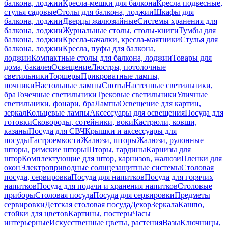
балкона, лоджии
Кресла-мешки для балкона
Кресла подвесные,
стулья садовые
Столы для балкона, лоджии
Шкафы для
балкона, лоджии
Дверцы жалюзийные
Системы хранения для
балкона, лоджии
Журнальные столы, столы-книги
Тумбы для
балкона, лоджии
Кресла-качалки, кресла-маятники
Стулья для
балкона, лоджии
Кресла, пуфы для балкона,
лоджии
Компактные столы для балкона, лоджии
Товары для
дома, бакалея
Освещение
Люстры, потолочные
светильники
Торшеры
Прикроватные лампы,
ночники
Настольные лампы
Споты
Настенные светильники,
бра
Точечные светильники
Трековые светильники
Уличные
светильники, фонари, бра
Лампы
Освещение для картин,
зеркал
Кольцевые лампы
Аксессуары для освещения
Посуда для
готовки
Сковороды, сотейники, воки
Кастрюли, ковши,
казаны
Посуда для СВЧ
Крышки и аксессуары для
посуды
Гастроемкости
Жалюзи, шторы
Жалюзи, рулонные
шторы, римские шторы
Шторы, гардины
Карнизы для
штор
Комплектующие для штор, карнизов, жалюзи
Пленки для
окон
Электроприводные солнцезащитные системы
Столовая
посуда, сервировка
Посуда для напитков
Посуда для горячих
напитков
Посуда для подачи и хранения напитков
Столовые
приборы
Столовая посуда
Посуда для сервировки
Предметы
сервировки
Детская столовая посуда
Декор
Зеркала
Кашпо,
стойки для цветов
Картины, постеры
Часы
интерьерные
Искусственные цветы, растения
Вазы
Ключницы,