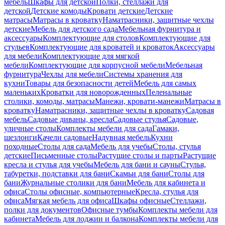
мебель
Шкафы для детской
Полки, стеллажи для
детской
Детские комоды
Кровати детские
Детские
матрасы
Матрасы в кроватку
Наматрасники, защитные чехлы
детские
Мебель для детского сада
Мебельная фурнитура и
аксессуары
Комплектующие для столов
Комплектующие для
стульев
Комплектующие для кроватей и кроваток
Аксессуары
для мебели
Комплектующие для мягкой
мебели
Комплектующие для корпусной мебели
Мебельная
фурнитура
Чехлы для мебели
Системы хранения для
кухни
Товары для безопасности детей
Мебель для самых
маленьких
Кроватки для новорожденных
Пеленальные
столики, комоды, матрасы
Манежи, кровати-манежи
Матрасы в
кроватку
Наматрасники, защитные чехлы в кроватку
Садовая
мебель
Садовые диваны, кресла
Садовые стулья
Садовые,
уличные столы
Комплекты мебели для сада
Гамаки,
шезлонги
Качели садовые
Надувная мебель
Кухни
походные
Столы для сада
Мебель для учебы
Столы, стулья
детские
Письменные столы
Растущие столы и парты
Растущие
кресла и стулья для учебы
Мебель для бани и сауны
Стулья,
табуретки, подставки для бани
Скамьи для бани
Столы для
бани
Журнальные столики для бани
Мебель для кабинета и
офиса
Столы офисные, компьютерные
Кресла, стулья для
офиса
Мягкая мебель для офиса
Шкафы офисные
Стеллажи,
полки для документов
Офисные тумбы
Комплекты мебели для
кабинета
Мебель для лоджии и балкона
Комплекты мебели для