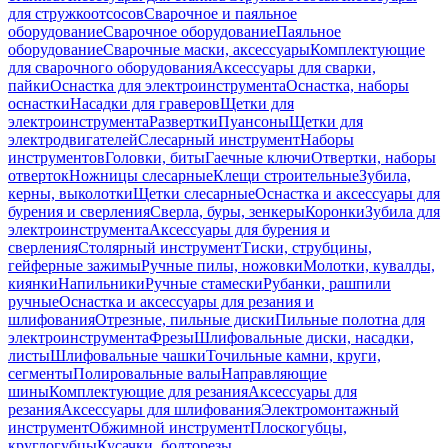
для стружкоотсосов
Сварочное и паяльное
оборудование
Сварочное оборудование
Паяльное
оборудование
Сварочные маски, аксессуары
Комплектующие
для сварочного оборудования
Аксессуары для сварки,
пайки
Оснастка для электроинструмента
Оснастка, наборы
оснастки
Насадки для граверов
Щетки для
электроинструмента
Развертки
Пуансоны
Щетки для
электродвигателей
Слесарный инструмент
Наборы
инструментов
Головки, биты
Гаечные ключи
Отвертки, наборы
отверток
Ножницы слесарные
Клещи строительные
Зубила,
керны, выколотки
Щетки слесарные
Оснастка и аксессуары для
бурения и сверления
Сверла, буры, зенкеры
Коронки
Зубила для
электроинструмента
Аксессуары для бурения и
сверления
Столярный инструмент
Тиски, струбцины,
гейферные зажимы
Ручные пилы, ножовки
Молотки, кувалды,
киянки
Напильники
Ручные стамески
Рубанки, рашпили
ручные
Оснастка и аксессуары для резания и
шлифования
Отрезные, пильные диски
Пильные полотна для
электроинструмента
Фрезы
Шлифовальные диски, насадки,
листы
Шлифовальные чашки
Точильные камни, круги,
сегменты
Полировальные валы
Направляющие
шины
Комплектующие для резания
Аксессуары для
резания
Аксессуары для шлифования
Электромонтажный
инструмент
Обжимной инструмент
Плоскогубцы,
круглогубцы
Кусачки, болторезы,