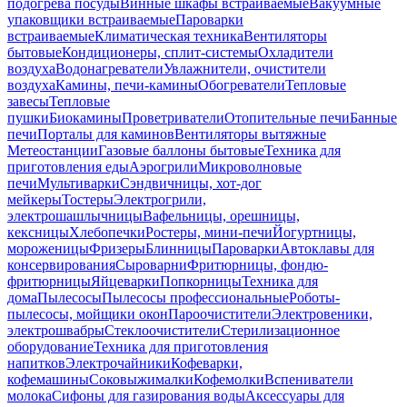
подогрева посуды
Винные шкафы встраиваемые
Вакуумные
упаковщики встраиваемые
Пароварки
встраиваемые
Климатическая техника
Вентиляторы
бытовые
Кондиционеры, сплит-системы
Охладители
воздуха
Водонагреватели
Увлажнители, очистители
воздуха
Камины, печи-камины
Обогреватели
Тепловые
завесы
Тепловые
пушки
Биокамины
Проветриватели
Отопительные печи
Банные
печи
Порталы для каминов
Вентиляторы вытяжные
Метеостанции
Газовые баллоны бытовые
Техника для
приготовления еды
Аэрогрили
Микроволновые
печи
Мультиварки
Сэндвичницы, хот-дог
мейкеры
Тостеры
Электрогрили,
электрошашлычницы
Вафельницы, орешницы,
кексницы
Хлебопечки
Ростеры, мини-печи
Йогуртницы,
мороженицы
Фризеры
Блинницы
Пароварки
Автоклавы для
консервирования
Сыроварни
Фритюрницы, фондю-
фритюрницы
Яйцеварки
Попкорницы
Техника для
дома
Пылесосы
Пылесосы профессиональные
Роботы-
пылесосы, мойщики окон
Пароочистители
Электровеники,
электрошвабры
Стеклоочистители
Стерилизационное
оборудование
Техника для приготовления
напитков
Электрочайники
Кофеварки,
кофемашины
Соковыжималки
Кофемолки
Вспениватели
молока
Сифоны для газирования воды
Аксессуары для