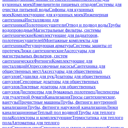
кухонных моек
Измельчители пищевых отходов
Системы для
очистки питьевой воды
Сифоны для кухонных
моек
Комплектующие для кухонных моек
Инженерная
сантехника
Инсталляции для
сантехники
Полотенцесушители
Отвод и подвод воды
Трубы
водопроводные
Магистральные фильтры, системы
сантехнические
Комплектующие для радиаторов,
полотенцесушителей
Монтажные комплекты для
сантехники
Регулирующая арматура
Системы защиты от
протечек
Люки сантехнические
Аксессуары для
магистральных фильтров, систем
сантехнических
Фитинги
Комплектующие для
инсталляций
Опрессовочные насосы
Сантехника для
общественных мест
Аксессуары для общественных
санузлов
Сушилки для рук
Дозаторы для общественных
санузлов
Сенсорные дозаторы для общественных
санузлов
Локтевые дозаторы для общественных
санузлов
Диспенсеры для бумажных полотенец
Диспенсеры
для туалетной бумаги
Канализация
Тросы сантехнические,
вантузы
Прочистные машины
Трубы, фитинги внутренней
канализации
Трубы, фитинги наружной канализации
Люки
канализационные
Теплый пол водяной
Трубы для теплого
пола
Коллекторы и комплектующие
Термостатика для теплого
пола
Автоматика для теплого
пола
Строительство
Строительные смеси и грунтовки
Клеевые