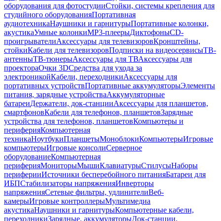
оборудования для фотостудии
Стойки, системы крепления для
студийного оборудования
Портативная
аудиотехника
Наушники и гарнитуры
Портативные колонки,
акустика
Умные колонки
MP3-плееры
Диктофоны
CD-
проигрыватели
Аксессуары для телевизоров
Кронштейны,
стойки
Кабели для телевизоров
Подписки на видеосервисы
ТВ-
антенны
ТВ-тюнеры
Аксессуары для ТВ
Аксессуары для
проектора
Очки 3D
Средства для ухода за
электроникой
Кабели, переходники
Аксессуары для
портативных устройств
Портативные аккумуляторы
Элементы
питания, зарядные устройства
Аккумуляторные
батареи
Держатели, док-станции
Аксессуары для планшетов,
смартфонов
Кабели для телефонов, планшетов
Зарядные
устройства для телефонов, планшетов
Компьютеры и
периферия
Компьютерная
техника
Ноутбуки
Планшеты
Моноблоки
Компьютеры
Игровые
компьютеры
Игровые консоли
Серверное
оборудование
Компьютерная
периферия
Мониторы
Мыши
Клавиатуры
Стилусы
Наборы
периферии
Источники бесперебойного питания
Батареи для
ИБП
Стабилизаторы напряжения
Инверторы
напряжения
Сетевые фильтры, удлинители
Веб-
камеры
Игровые контроллеры
Мультимедиа
акустика
Наушники и гарнитуры
Компьютерные кабели,
переходники
Зарядные, аккумуляторы
Док-станции,