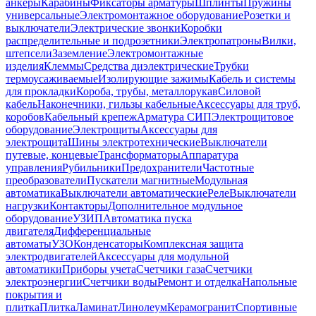
анкеры
Карабины
Фиксаторы арматуры
Шплинты
Пружины
универсальные
Электромонтажное оборудование
Розетки и
выключатели
Электрические звонки
Коробки
распределительные и подрозетники
Электропатроны
Вилки,
штепсели
Заземление
Электромонтажные
изделия
Клеммы
Средства диэлектрические
Трубки
термоусаживаемые
Изолирующие зажимы
Кабель и системы
для прокладки
Короба, трубы, металлорукав
Силовой
кабель
Наконечники, гильзы кабельные
Аксессуары для труб,
коробов
Кабельный крепеж
Арматура СИП
Электрощитовое
оборудование
Электрощиты
Аксессуары для
электрощита
Шины электротехнические
Выключатели
путевые, концевые
Трансформаторы
Аппаратура
управления
Рубильники
Предохранители
Частотные
преобразователи
Пускатели магнитные
Модульная
автоматика
Выключатели автоматические
Реле
Выключатели
нагрузки
Контакторы
Дополнительное модульное
оборудование
УЗИП
Автоматика пуска
двигателя
Дифференциальные
автоматы
УЗО
Конденсаторы
Комплексная защита
электродвигателей
Аксессуары для модульной
автоматики
Приборы учета
Счетчики газа
Счетчики
электроэнергии
Счетчики воды
Ремонт и отделка
Напольные
покрытия и
плитка
Плитка
Ламинат
Линолеум
Керамогранит
Спортивные