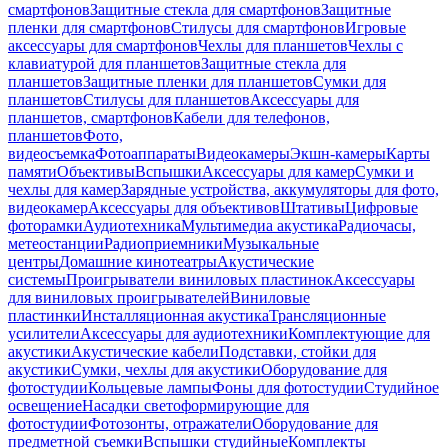
смартфонов
Защитные стекла для смартфонов
Защитные
пленки для смартфонов
Стилусы для смартфонов
Игровые
аксессуары для смартфонов
Чехлы для планшетов
Чехлы с
клавиатурой для планшетов
Защитные стекла для
планшетов
Защитные пленки для планшетов
Сумки для
планшетов
Стилусы для планшетов
Аксессуары для
планшетов, смартфонов
Кабели для телефонов,
планшетов
Фото,
видеосъемка
Фотоаппараты
Видеокамеры
Экшн-камеры
Карты
памяти
Объективы
Вспышки
Аксессуары для камер
Сумки и
чехлы для камер
Зарядные устройства, аккумуляторы для фото,
видеокамер
Аксессуары для объективов
Штативы
Цифровые
фоторамки
Аудиотехника
Мультимедиа акустика
Радиочасы,
метеостанции
Радиоприемники
Музыкальные
центры
Домашние кинотеатры
Акустические
системы
Проигрыватели виниловых пластинок
Аксессуары
для виниловых проигрывателей
Виниловые
пластинки
Инсталляционная акустика
Трансляционные
усилители
Аксессуары для аудиотехники
Комплектующие для
акустики
Акустические кабели
Подставки, стойки для
акустики
Сумки, чехлы для акустики
Оборудование для
фотостудии
Кольцевые лампы
Фоны для фотостудии
Студийное
освещение
Насадки светоформирующие для
фотостудии
Фотозонты, отражатели
Оборудование для
предметной съемки
Вспышки студийные
Комплекты