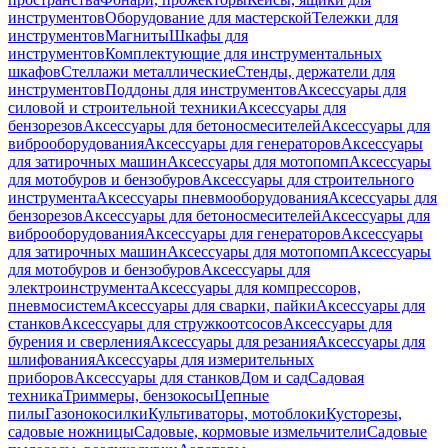
инструментов
Оборудование для мастерской
Тележки для
инструментов
Магниты
Шкафы для
инструментов
Комплектующие для инструментальных
шкафов
Стеллажи металлические
Стенды, держатели для
инструментов
Поддоны для инструментов
Аксессуары для
силовой и строительной техники
Аксессуары для
бензорезов
Аксессуары для бетоносмесителей
Аксессуары для
виброоборудования
Аксессуары для генераторов
Аксессуары
для затирочных машин
Аксессуары для мотопомп
Аксессуары
для мотобуров и бензобуров
Аксессуары для строительного
инструмента
Аксессуары пневмооборудования
Аксессуары для
бензорезов
Аксессуары для бетоносмесителей
Аксессуары для
виброоборудования
Аксессуары для генераторов
Аксессуары
для затирочных машин
Аксессуары для мотопомп
Аксессуары
для мотобуров и бензобуров
Аксессуары для
электроинструмента
Аксессуары для компрессоров,
пневмосистем
Аксессуары для сварки, пайки
Аксессуары для
станков
Аксессуары для стружкоотсосов
Аксессуары для
бурения и сверления
Аксессуары для резания
Аксессуары для
шлифования
Аксессуары для измерительных
приборов
Аксессуары для станков
Дом и сад
Садовая
техника
Триммеры, бензокосы
Цепные
пилы
Газонокосилки
Культиваторы, мотоблоки
Кусторезы,
садовые ножницы
Садовые, кормовые измельчители
Садовые