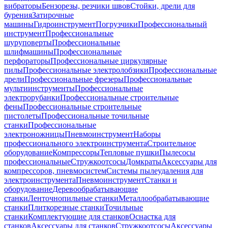
вибраторы
Бензорезы, резчики швов
Стойки, дрели для
бурения
Затирочные
машины
Гидроинструмент
Погрузчики
Профессиональный
инструмент
Профессиональные
шуруповерты
Профессиональные
шлифмашины
Профессиональные
перфораторы
Профессиональные циркулярные
пилы
Профессиональные электролобзики
Профессиональные
дрели
Профессиональные фрезеры
Профессиональные
мультиинструменты
Профессиональные
электрорубанки
Профессиональные строительные
фены
Профессиональные строительные
пистолеты
Профессиональные точильные
станки
Профессиональные
электроножницы
Пневмоинструмент
Наборы
профессионального электроинструмента
Строительное
оборудование
Компрессоры
Тепловые пушки
Пылесосы
профессиональные
Стружкоотсосы
Домкраты
Аксессуары для
компрессоров, пневмосистем
Системы пылеудаления для
электроинструмента
Пневмоинструмент
Станки и
оборудование
Деревообрабатывающие
станки
Ленточнопильные станки
Металлообрабатывающие
станки
Плиткорезные станки
Точильные
станки
Комплектующие для станков
Оснастка для
станков
Аксессуары для станков
Стружкоотсосы
Аксессуары