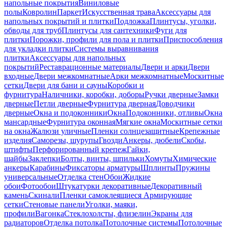
напольные покрытия
Виниловые
полы
Ковролин
Паркет
Искусственная трава
Аксессуары для
напольных покрытий и плитки
Подложка
Плинтусы, уголки,
обводы для труб
Плинтусы для сантехники
Фуги для
плитки
Порожки, профили для пола и плитки
Приспособления
для укладки плитки
Системы выравнивания
плитки
Аксессуары для напольных
покрытий
Реставрационные материалы
Двери и арки
Двери
входные
Двери межкомнатные
Арки межкомнатные
Москитные
сетки
Двери для бани и сауны
Коробки и
фурнитура
Наличники, коробки, доборы
Ручки дверные
Замки
дверные
Петли дверные
Фурнитура дверная
Доводчики
дверные
Окна и подоконники
Окна
Подоконники, отливы
Окна
мансардные
Фурнитура оконная
Мягкие окна
Москитные сетки
на окна
Жалюзи уличные
Пленки солнцезащитные
Крепежные
изделия
Саморезы, шурупы
Гвозди
Анкеры, дюбели
Скобы,
штифты
Перфорированный крепеж
Гайки,
шайбы
Заклепки
Болты, винты, шпильки
Хомуты
Химические
анкеры
Карабины
Фиксаторы арматуры
Шплинты
Пружины
универсальные
Отделка стен
Обои
Жидкие
обои
Фотообои
Штукатурки декоративные
Декоративный
камень
Скинали
Пленки самоклеящиеся
Армирующие
сетки
Стеновые панели
Уголки, маяки,
профили
Вагонка
Стеклохолсты, флизелин
Экраны для
радиаторов
Отделка потолка
Потолочные системы
Потолочные