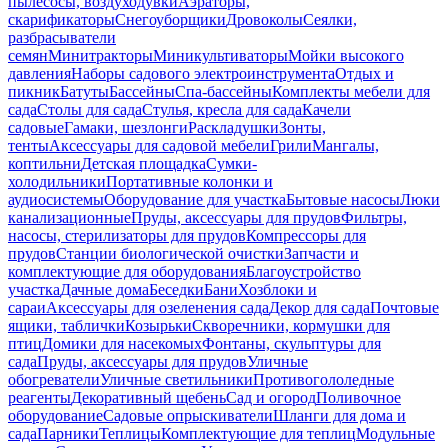
пылесосы, воздуходувки
Аэраторы,
скарификаторы
Снегоуборщики
Дровоколы
Сеялки,
разбрасыватели
семян
Минитракторы
Миникультиваторы
Мойки высокого
давления
Наборы садового электроинструмента
Отдых и
пикник
Батуты
Бассейны
Спа-бассейны
Комплекты мебели для
сада
Столы для сада
Стулья, кресла для сада
Качели
садовые
Гамаки, шезлонги
Раскладушки
Зонты,
тенты
Аксессуары для садовой мебели
Грили
Мангалы,
коптильни
Детская площадка
Сумки-
холодильники
Портативные колонки и
аудиосистемы
Оборудование для участка
Бытовые насосы
Люки
канализационные
Пруды, аксессуары для прудов
Фильтры,
насосы, стерилизаторы для прудов
Компрессоры для
прудов
Станции биологической очистки
Запчасти и
комплектующие для оборудования
Благоустройство
участка
Дачные дома
Беседки
Бани
Хозблоки и
сараи
Аксессуары для озеленения сада
Декор для сада
Почтовые
ящики, таблички
Козырьки
Скворечники, кормушки для
птиц
Домики для насекомых
Фонтаны, скульптуры для
сада
Пруды, аксессуары для прудов
Уличные
обогреватели
Уличные светильники
Противогололедные
реагенты
Декоративный щебень
Сад и огород
Поливочное
оборудование
Садовые опрыскиватели
Шланги для дома и
сада
Парники
Теплицы
Комплектующие для теплиц
Модульные