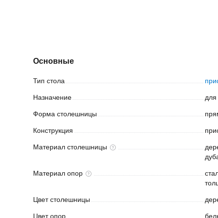
Основные
Тип
стола
при
Назначение
для
Форма
столешницы
пря
Конструкция
при
Материал
столешницы
дер
дуб
Материал
опор
ста
тол
Цвет
столешницы
дер
Цвет
опор
бел