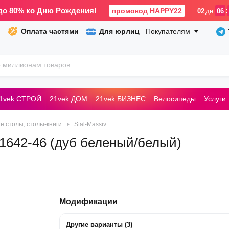
до 80% ко Дню Рождения!
промокод HAPPY22
:
02
дн
06
Оплата частями
Для юрлиц
Покупателям
1vek СТРОЙ
21vek ДОМ
21vek БИЗНЕС
Велосипеды
Услуги
ьные машины
 столы, столы-книги
Stal-Massiv
 1642-46 (дуб беленый/белый)
Модификации
Другие варианты
(
3
)