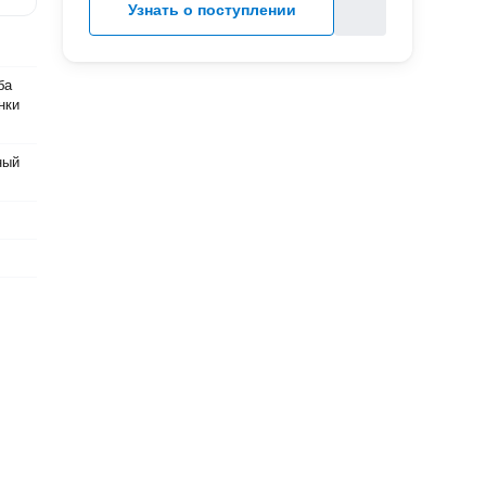
Узнать о поступлении
ба
нки
ный