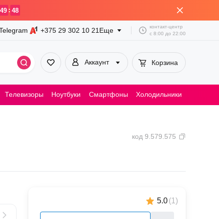
:
49
48
контакт-центр
Telegram
+375 29
302 10 21
Еще
с
8:00
до
22:00
Аккаунт
Корзина
Телевизоры
Ноутбуки
Смартфоны
Холодильники
Пылесосы
код
9.579.575
5.0
(
1
)