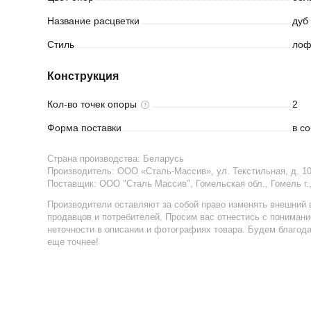
Название
расцветки
дуб
Стиль
лоф
Конструкция
Кол-во точек
опоры
2
Форма
поставки
в с
Страна производства:
Беларусь
Производитель:
ООО «Сталь-Массив», ул. Текстильная, д. 10/
Поставщик
:
ООО "Сталь Массив", Гомельская обл., Гомель г
Производители оставляют за собой право изменять внешний 
продавцов и потребителей. Просим вас отнестись с пониман
неточности в описании и фотографиях товара. Будем благод
еще точнее!