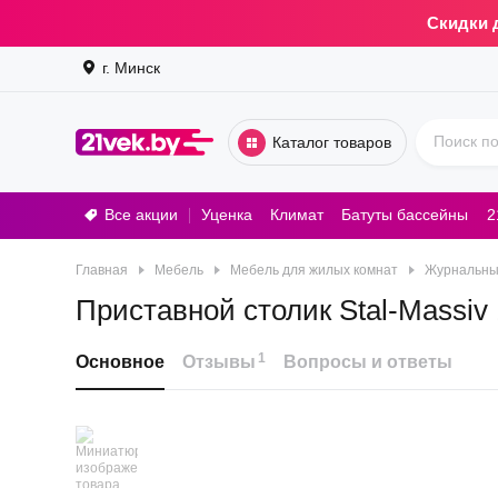
Скидки 
г. Минск
Каталог товаров
Все акции
Уценка
Климат
Батуты бассейны
2
Стирал
Главная
Мебель
Мебель для жилых комнат
Журнальные
Приставной столик Stal-Massiv
1
Основное
Отзывы
Вопросы и ответы