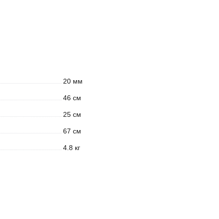
20 мм
46 см
25 см
67 см
4.8 кг