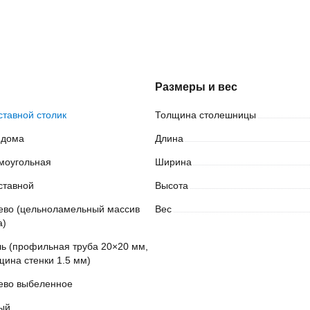
Размеры и вес
ставной столик
Толщина
столешницы
 дома
Длина
моугольная
Ширина
ставной
Высота
ево (цельноламельный массив 
Вес
а)
ль (профильная труба 20×20 мм, 
щина стенки 1.5 мм)
ево выбеленное
ый