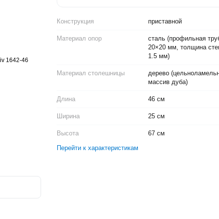
Конструкция
приставной
Материал опор
сталь (профильная тру
20×20 мм, толщина сте
1.5 мм)
Материал столешницы
дерево (цельноламель
массив дуба)
Длина
46 см
Ширина
25 см
Высота
67 см
Перейти к характеристикам