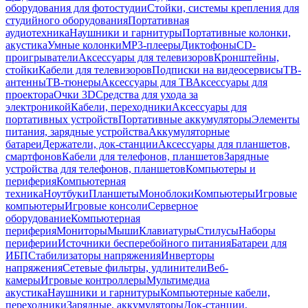
оборудования для фотостудии
Стойки, системы крепления для
студийного оборудования
Портативная
аудиотехника
Наушники и гарнитуры
Портативные колонки,
акустика
Умные колонки
MP3-плееры
Диктофоны
CD-
проигрыватели
Аксессуары для телевизоров
Кронштейны,
стойки
Кабели для телевизоров
Подписки на видеосервисы
ТВ-
антенны
ТВ-тюнеры
Аксессуары для ТВ
Аксессуары для
проектора
Очки 3D
Средства для ухода за
электроникой
Кабели, переходники
Аксессуары для
портативных устройств
Портативные аккумуляторы
Элементы
питания, зарядные устройства
Аккумуляторные
батареи
Держатели, док-станции
Аксессуары для планшетов,
смартфонов
Кабели для телефонов, планшетов
Зарядные
устройства для телефонов, планшетов
Компьютеры и
периферия
Компьютерная
техника
Ноутбуки
Планшеты
Моноблоки
Компьютеры
Игровые
компьютеры
Игровые консоли
Серверное
оборудование
Компьютерная
периферия
Мониторы
Мыши
Клавиатуры
Стилусы
Наборы
периферии
Источники бесперебойного питания
Батареи для
ИБП
Стабилизаторы напряжения
Инверторы
напряжения
Сетевые фильтры, удлинители
Веб-
камеры
Игровые контроллеры
Мультимедиа
акустика
Наушники и гарнитуры
Компьютерные кабели,
переходники
Зарядные, аккумуляторы
Док-станции,