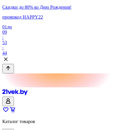
Скидки до 80% ко Дню Рождения!
промокод HAPPY22
01
дн
09
:
53
:
44
Каталог товаров