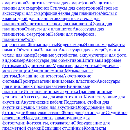
смартфонов
Защитные стекла для смартфонов
Защитные
пленки для смартфонов
Стилусы для смартфонов
Игровые
аксессуары для смартфонов
Чехлы для планшетов
Чехлы с
клавиатурой для планшетов
Защитные стекла для
планшетов
Защитные пленки для планшетов
Сумки для
планшетов
Стилусы для планшетов
Аксессуары для
планшетов, смартфонов
Кабели для телефонов,
планшетов
Фото,
видеосъемка
Фотоаппараты
Видеокамеры
Экшн-камеры
Карты
памяти
Объективы
Вспышки
Аксессуары для камер
Сумки и
чехлы для камер
Зарядные устройства, аккумуляторы для фото,
видеокамер
Аксессуары для объективов
Штативы
Цифровые
фоторамки
Аудиотехника
Мультимедиа акустика
Радиочасы,
метеостанции
Радиоприемники
Музыкальные
центры
Домашние кинотеатры
Акустические
системы
Проигрыватели виниловых пластинок
Аксессуары
для виниловых проигрывателей
Виниловые
пластинки
Инсталляционная акустика
Трансляционные
усилители
Аксессуары для аудиотехники
Комплектующие для
акустики
Акустические кабели
Подставки, стойки для
акустики
Сумки, чехлы для акустики
Оборудование для
фотостудии
Кольцевые лампы
Фоны для фотостудии
Студийное
освещение
Насадки светоформирующие для
фотостудии
Фотозонты, отражатели
Оборудование для
предметной съемки
Вспышки студийные
Комплекты