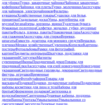
для уборки
Турки, заварочные чайники
Чайники заварочные,
кофейники
Чайники для плиты
Турки, молочники
Аксессуары
для чайников, электрочайников
Фильтры-
кувшины
Хозяйственные товары
Сушилки для белья,
прищепки
Гладильные доски
Урны, контейнеры для
мусора
Органайзеры, корзины, ящики
Туалетная бумага,
бумажные полотенца
Салфетки, мочалки, губки, мусорные
пакеты
Фольга, пленка, пакеты
Упаковочная тара
Аксессуары
для глажения
Аксессуары для стирки
Веревки,
шпагаты
Емкости, дозаторы для моющих средств
Вешалки-
плечики
Мешки хозяйственные
Сувениры
Копилки
Картины,
постеры
Фотоальбомы
Рамки для фотографий,
картин
Предметы интерьера
Шкатулки, подставки для
украшений
Статуэтки
Магниты
сувенирные
Иконы
Праздничный декор
Товары для
праздника
Елки
Аксессуары для елей новогодних
Новогодние
украшения
Светодиодные гирлянды, декорации
Светодиодные
фигуры, игрушки
Временные
татуировки
Фотобутафория
Товары для
маскарада
Подарки
Подарки, подарочные наборы
Подарочные
наборы косметики для лица и тела
Наборы для
бритья
Оформление подарков
Сантехника и
водоснабжение
Сантехника
Душевые кабины, поддоны,
двери
Ванны
Унитазы
Умывальники
Умывальники со
смесителями
Смесители
Душевые панели,