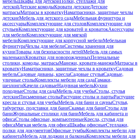
мебель
Шкафы для детской
Полки, стеллажи для
детской
Детские комоды
Кровати детские
Детские
матрасы
Матрасы в кроватку
Наматрасники, защитные чехлы
детские
Мебель для детского сада
Мебельная фурнитура и
аксессуары
Комплектующие для столов
Комплектующие для
стульев
Комплектующие для кроватей и кроваток
Аксессуары
для мебели
Комплектующие для мягкой
мебели
Комплектующие для корпусной мебели
Мебельная
фурнитура
Чехлы для мебели
Системы хранения для
кухни
Товары для безопасности детей
Мебель для самых
маленьких
Кроватки для новорожденных
Пеленальные
столики, комоды, матрасы
Манежи, кровати-манежи
Матрасы в
кроватку
Наматрасники, защитные чехлы в кроватку
Садовая
мебель
Садовые диваны, кресла
Садовые стулья
Садовые,
уличные столы
Комплекты мебели для сада
Гамаки,
шезлонги
Качели садовые
Надувная мебель
Кухни
походные
Столы для сада
Мебель для учебы
Столы, стулья
детские
Письменные столы
Растущие столы и парты
Растущие
кресла и стулья для учебы
Мебель для бани и сауны
Стулья,
табуретки, подставки для бани
Скамьи для бани
Столы для
бани
Журнальные столики для бани
Мебель для кабинета и
офиса
Столы офисные, компьютерные
Кресла, стулья для
офиса
Мягкая мебель для офиса
Шкафы офисные
Стеллажи,
полки для документов
Офисные тумбы
Комплекты мебели для
кабинета
Мебель для лоджии и балкона
Комплекты мебели для