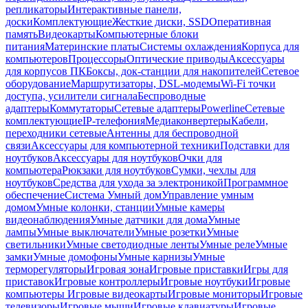
репликаторы
Интерактивные панели,
доски
Комплектующие
Жесткие диски, SSD
Оперативная
память
Видеокарты
Компьютерные блоки
питания
Материнские платы
Системы охлаждения
Корпуса для
компьютеров
Процессоры
Оптические приводы
Аксессуары
для корпусов ПК
Боксы, док-станции для накопителей
Сетевое
оборудование
Маршрутизаторы, DSL-модемы
Wi-Fi точки
доступа, усилители сигнала
Беспроводные
адаптеры
Коммутаторы
Сетевые адаптеры
Powerline
Сетевые
комплектующие
IP-телефония
Медиаконвертеры
Кабели,
переходники сетевые
Антенны для беспроводной
связи
Аксессуары для компьютерной техники
Подставки для
ноутбуков
Аксессуары для ноутбуков
Очки для
компьютера
Рюкзаки для ноутбуков
Сумки, чехлы для
ноутбуков
Средства для ухода за электроникой
Программное
обеспечение
Система Умный дом
Управление умным
домом
Умные колонки, станции
Умные камеры
видеонаблюдения
Умные датчики для дома
Умные
лампы
Умные выключатели
Умные розетки
Умные
светильники
Умные светодиодные ленты
Умные реле
Умные
замки
Умные домофоны
Умные карнизы
Умные
терморегуляторы
Игровая зона
Игровые приставки
Игры для
приставок
Игровые контроллеры
Игровые ноутбуки
Игровые
компьютеры
Игровые видеокарты
Игровые мониторы
Игровые
телевизоры
Игровые мыши
Игровые клавиатуры
Игровые