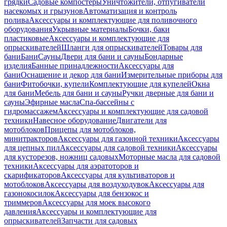
грядки
Садовые компостеры
Уничтожители, отпугиватели
насекомых и грызунов
Автоматизация и контроль
полива
Аксессуары и комплектующие для поливочного
оборудования
Укрывные материалы
Бочки, баки
пластиковые
Аксессуары и комплектующие для
опрыскивателей
Шланги для опрыскивателей
Товары для
бани
Бани
Сауны
Двери для бани и сауны
Бондарные
изделия
Банные принадлежности
Аксессуары для
бани
Оснащение и декор для бани
Измерительные приборы для
бани
Фитобочки, купели
Комплектующие для купелей
Окна
для бани
Мебель для бани и сауны
Ручки дверные для бани и
сауны
Эфирные масла
Спа-бассейны с
гидромассажем
Аксессуары и комплектующие для садовой
техники
Навесное оборудование
Двигатели для
мотоблоков
Прицепы для мотоблоков,
минитракторов
Аксессуары для газонной техники
Аксессуары
для цепных пил
Аксессуары для садовой техники
Аксессуары
для кусторезов, ножниц садовых
Моторные масла для садовой
техники
Аксессуары для аэратоторов и
скарификаторов
Аксессуары для культиваторов и
мотоблоков
Аксессуары для воздуходувок
Аксессуары для
газонокосилок
Аксессуары для бензокос и
триммеров
Аксессуары для моек высокого
давления
Аксессуары и комплектующие для
опрыскивателей
Запчасти для садовых