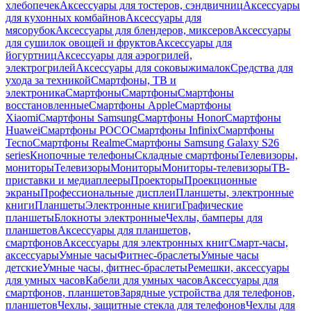
хлебопечек
Аксессуары для тостеров, сэндвичниц
Аксессуары
для кухонных комбайнов
Аксессуары для
мясорубок
Аксессуары для блендеров, миксеров
Аксессуары
для сушилок овощей и фруктов
Аксессуары для
йогуртниц
Аксессуары для аэрогрилей,
электрогрилей
Аксессуары для соковыжималок
Средства для
ухода за техникой
Смартфоны, ТВ и
электроника
Смартфоны
Смартфоны
Смартфоны
восстановленные
Смартфоны Apple
Смартфоны
Xiaomi
Смартфоны Samsung
Смартфоны Honor
Смартфоны
Huawei
Смартфоны POCO
Смартфоны Infinix
Смартфоны
Tecno
Смартфоны Realme
Смартфоны Samsung Galaxy S26
series
Кнопочные телефоны
Складные смартфоны
Телевизоры,
мониторы
Телевизоры
Мониторы
Мониторы-телевизоры
ТВ-
приставки и медиаплееры
Проекторы
Проекционные
экраны
Профессиональные дисплеи
Планшеты, электронные
книги
Планшеты
Электронные книги
Графические
планшеты
Блокноты электронные
Чехлы, бамперы для
планшетов
Аксессуары для планшетов,
смартфонов
Аксессуары для электронных книг
Смарт-часы,
аксессуары
Умные часы
Фитнес-браслеты
Умные часы
детские
Умные часы, фитнес-браслеты
Ремешки, аксессуары
для умных часов
Кабели для умных часов
Аксессуары для
смартфонов, планшетов
Зарядные устройства для телефонов,
планшетов
Чехлы, защитные стекла для телефонов
Чехлы для