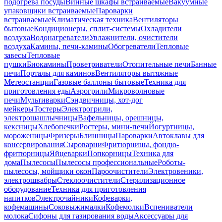
подогрева посуды
Винные шкафы встраиваемые
Вакуумные
упаковщики встраиваемые
Пароварки
встраиваемые
Климатическая техника
Вентиляторы
бытовые
Кондиционеры, сплит-системы
Охладители
воздуха
Водонагреватели
Увлажнители, очистители
воздуха
Камины, печи-камины
Обогреватели
Тепловые
завесы
Тепловые
пушки
Биокамины
Проветриватели
Отопительные печи
Банные
печи
Порталы для каминов
Вентиляторы вытяжные
Метеостанции
Газовые баллоны бытовые
Техника для
приготовления еды
Аэрогрили
Микроволновые
печи
Мультиварки
Сэндвичницы, хот-дог
мейкеры
Тостеры
Электрогрили,
электрошашлычницы
Вафельницы, орешницы,
кексницы
Хлебопечки
Ростеры, мини-печи
Йогуртницы,
мороженицы
Фризеры
Блинницы
Пароварки
Автоклавы для
консервирования
Сыроварни
Фритюрницы, фондю-
фритюрницы
Яйцеварки
Попкорницы
Техника для
дома
Пылесосы
Пылесосы профессиональные
Роботы-
пылесосы, мойщики окон
Пароочистители
Электровеники,
электрошвабры
Стеклоочистители
Стерилизационное
оборудование
Техника для приготовления
напитков
Электрочайники
Кофеварки,
кофемашины
Соковыжималки
Кофемолки
Вспениватели
молока
Сифоны для газирования воды
Аксессуары для