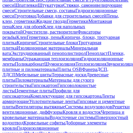
смеси
Шпатлевки
Штукатурки
Стяжки, самонивелирующие
смеси
Строительные смеси, составы
Гидроизоляционные
смеси
Грунтовки
Добавки для строительных смесей
Пены,
клеи, герметики
Жидкие гвозди
Герметики
Монтажная
пена
Клеи для обоев
Клеи для напольных
покрытий
Очистители, растворители
Фиксаторы
резьбы
Клеи
Герметики, пены
Кирпичи, блоки, тротуарная
плитка
Кирпичи
Строительные блоки
Тротуарная
плитка
Изоляционные материалы
Минеральная
вата
Экструдированный пенополистирол
Пенопласт
Пленки,
мембраны
Отражающая теплоизоляция
Гидроизоляционные
ленты
Поликарбонат
Шумоизоляция
Теплоизоляция
Звукоизоляц
плитные и пиломатериалы
Плиты OSB
Фанера
ДСП,
ЛДСП
Мебельные щиты
Террасные доски
Древесные
плиты
Пиломатериалы
Материалы для сухого
строительства
Гипсокартон
Гипсоволокнистые
листы
Цементные плиты
Профили для
гипсокартона
Комплектующие для гипсокартона
Ленты
армирующие
Уплотнительные ленты
Гипсовые и цементные
плиты
Вентиляторы вытяжные
Системы воздуховодов
Решетки
вентиляционные, диффузоры
Кровля и водосток
Черепица и
кровельные материалы
Водосточные системы
Поверхностный
водоотвод
Кровельные софиты
Доборные элементы
кровли
Гидроизоляционные