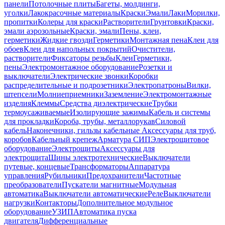
панели
Потолочные плиты
Багеты, молдинги,
уголки
Лакокрасочные материалы
Краски
Эмали
Лаки
Морилки,
пропитки
Колеры для краски
Растворители
Грунтовки
Краски,
эмали аэрозольные
Краски, эмали
Пены, клеи,
герметики
Жидкие гвозди
Герметики
Монтажная пена
Клеи для
обоев
Клеи для напольных покрытий
Очистители,
растворители
Фиксаторы резьбы
Клеи
Герметики,
пены
Электромонтажное оборудование
Розетки и
выключатели
Электрические звонки
Коробки
распределительные и подрозетники
Электропатроны
Вилки,
штепсели
Молниеприемники
Заземление
Электромонтажные
изделия
Клеммы
Средства диэлектрические
Трубки
термоусаживаемые
Изолирующие зажимы
Кабель и системы
для прокладки
Короба, трубы, металлорукав
Силовой
кабель
Наконечники, гильзы кабельные
Аксессуары для труб,
коробов
Кабельный крепеж
Арматура СИП
Электрощитовое
оборудование
Электрощиты
Аксессуары для
электрощита
Шины электротехнические
Выключатели
путевые, концевые
Трансформаторы
Аппаратура
управления
Рубильники
Предохранители
Частотные
преобразователи
Пускатели магнитные
Модульная
автоматика
Выключатели автоматические
Реле
Выключатели
нагрузки
Контакторы
Дополнительное модульное
оборудование
УЗИП
Автоматика пуска
двигателя
Дифференциальные