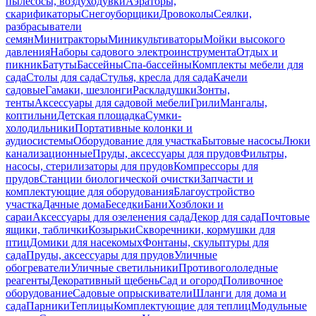
пылесосы, воздуходувки
Аэраторы,
скарификаторы
Снегоуборщики
Дровоколы
Сеялки,
разбрасыватели
семян
Минитракторы
Миникультиваторы
Мойки высокого
давления
Наборы садового электроинструмента
Отдых и
пикник
Батуты
Бассейны
Спа-бассейны
Комплекты мебели для
сада
Столы для сада
Стулья, кресла для сада
Качели
садовые
Гамаки, шезлонги
Раскладушки
Зонты,
тенты
Аксессуары для садовой мебели
Грили
Мангалы,
коптильни
Детская площадка
Сумки-
холодильники
Портативные колонки и
аудиосистемы
Оборудование для участка
Бытовые насосы
Люки
канализационные
Пруды, аксессуары для прудов
Фильтры,
насосы, стерилизаторы для прудов
Компрессоры для
прудов
Станции биологической очистки
Запчасти и
комплектующие для оборудования
Благоустройство
участка
Дачные дома
Беседки
Бани
Хозблоки и
сараи
Аксессуары для озеленения сада
Декор для сада
Почтовые
ящики, таблички
Козырьки
Скворечники, кормушки для
птиц
Домики для насекомых
Фонтаны, скульптуры для
сада
Пруды, аксессуары для прудов
Уличные
обогреватели
Уличные светильники
Противогололедные
реагенты
Декоративный щебень
Сад и огород
Поливочное
оборудование
Садовые опрыскиватели
Шланги для дома и
сада
Парники
Теплицы
Комплектующие для теплиц
Модульные