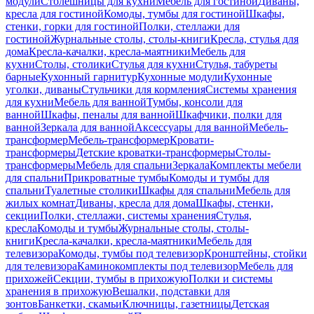
модули
Столешницы для кухни
Мебель для гостиной
Диваны,
кресла для гостиной
Комоды, тумбы для гостиной
Шкафы,
стенки, горки для гостиной
Полки, стеллажи для
гостиной
Журнальные столы, столы-книги
Кресла, стулья для
дома
Кресла-качалки, кресла-маятники
Мебель для
кухни
Столы, столики
Стулья для кухни
Стулья, табуреты
барные
Кухонный гарнитур
Кухонные модули
Кухонные
уголки, диваны
Стульчики для кормления
Системы хранения
для кухни
Мебель для ванной
Тумбы, консоли для
ванной
Шкафы, пеналы для ванной
Шкафчики, полки для
ванной
Зеркала для ванной
Аксессуары для ванной
Мебель-
трансформер
Мебель-трансформер
Кровати-
трансформеры
Детские кроватки-трансформеры
Столы-
трансформеры
Мебель для спальни
Зеркала
Комплекты мебели
для спальни
Прикроватные тумбы
Комоды и тумбы для
спальни
Туалетные столики
Шкафы для спальни
Мебель для
жилых комнат
Диваны, кресла для дома
Шкафы, стенки,
секции
Полки, стеллажи, системы хранения
Стулья,
кресла
Комоды и тумбы
Журнальные столы, столы-
книги
Кресла-качалки, кресла-маятники
Мебель для
телевизора
Комоды, тумбы под телевизор
Кронштейны, стойки
для телевизора
Каминокомплекты под телевизор
Мебель для
прихожей
Секции, тумбы в прихожую
Полки и системы
хранения в прихожую
Вешалки, подставки для
зонтов
Банкетки, скамьи
Ключницы, газетницы
Детская