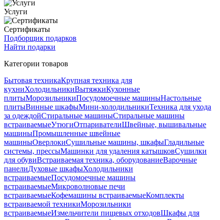
Услуги
Сертификаты
Подборщик подарков
Найти подарки
Категории товаров
Бытовая техника
Крупная техника для
кухни
Холодильники
Вытяжки
Кухонные
плиты
Морозильники
Посудомоечные машины
Настольные
плиты
Винные шкафы
Мини-холодильники
Техника для ухода
за одеждой
Стиральные машины
Стиральные машины
встраиваемые
Утюги
Отпариватели
Швейные, вышивальные
машины
Промышленные швейные
машины
Оверлоки
Сушильные машины, шкафы
Гладильные
системы, прессы
Машинки для удаления катышков
Сушилки
для обуви
Встраиваемая техника, оборудование
Варочные
панели
Духовые шкафы
Холодильники
встраиваемые
Посудомоечные машины
встраиваемые
Микроволновые печи
встраиваемые
Кофемашины встраиваемые
Комплекты
встраиваемой техники
Морозильники
встраиваемые
Измельчители пищевых отходов
Шкафы для