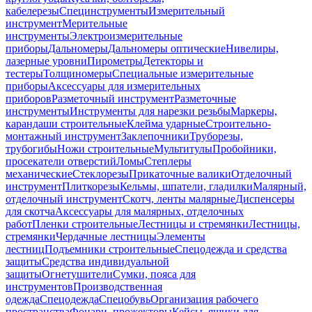
кабелерезы
Специнструменты
Измерительный
инструмент
Мерительные
инструменты
Электроизмерительные
приборы
Дальномеры
Дальномеры оптические
Нивелиры,
лазерные уровни
Пирометры
Детекторы и
тестеры
Толщиномеры
Специальные измерительные
приборы
Аксессуары для измерительных
приборов
Разметочный инструмент
Разметочные
инструменты
Инструменты для нарезки резьбы
Маркеры,
карандаши строительные
Клейма ударные
Строительно-
монтажный инструмент
Заклепочники
Труборезы,
трубогибы
Ножи строительные
Мультитулы
Пробойники,
просекатели отверстий
Ломы
Степлеры
механические
Стеклорезы
Прикаточные валики
Отделочный
инструмент
Плиткорезы
Кельмы, шпатели, гладилки
Малярный,
отделочный инструмент
Скотч, ленты малярные
Диспенсеры
для скотча
Аксессуары для малярных, отделочных
работ
Пленки строительные
Лестницы и стремянки
Лестницы,
стремянки
Чердачные лестницы
Элементы
лестниц
Подъемники строительные
Спецодежда и средства
защиты
Средства индивидуальной
защиты
Огнетушители
Сумки, пояса для
инструментов
Производственная
одежда
Спецодежда
Спецобувь
Организация рабочего
пространства
Фонари, прожекторы
Кейсы, ящики для