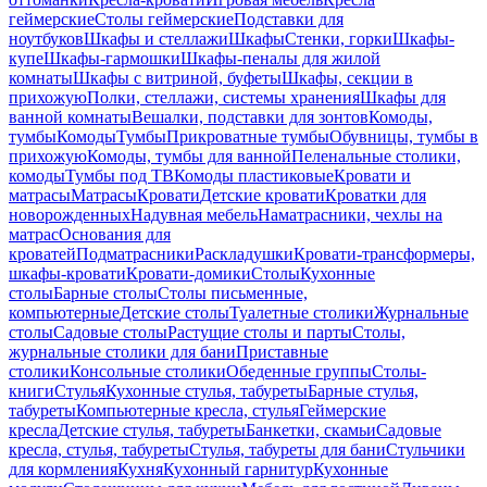
геймерские
Столы геймерские
Подставки для
ноутбуков
Шкафы и стеллажи
Шкафы
Стенки, горки
Шкафы-
купе
Шкафы-гармошки
Шкафы-пеналы для жилой
комнаты
Шкафы с витриной, буфеты
Шкафы, секции в
прихожую
Полки, стеллажи, системы хранения
Шкафы для
ванной комнаты
Вешалки, подставки для зонтов
Комоды,
тумбы
Комоды
Тумбы
Прикроватные тумбы
Обувницы, тумбы в
прихожую
Комоды, тумбы для ванной
Пеленальные столики,
комоды
Тумбы под ТВ
Комоды пластиковые
Кровати и
матрасы
Матрасы
Кровати
Детские кровати
Кроватки для
новорожденных
Надувная мебель
Наматрасники, чехлы на
матрас
Основания для
кроватей
Подматрасники
Раскладушки
Кровати-трансформеры,
шкафы-кровати
Кровати-домики
Столы
Кухонные
столы
Барные столы
Столы письменные,
компьютерные
Детские столы
Туалетные столики
Журнальные
столы
Садовые столы
Растущие столы и парты
Столы,
журнальные столики для бани
Приставные
столики
Консольные столики
Обеденные группы
Столы-
книги
Стулья
Кухонные стулья, табуреты
Барные стулья,
табуреты
Компьютерные кресла, стулья
Геймерские
кресла
Детские стулья, табуреты
Банкетки, скамьи
Садовые
кресла, стулья, табуреты
Стулья, табуреты для бани
Стульчики
для кормления
Кухня
Кухонный гарнитур
Кухонные