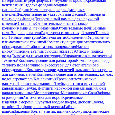
материалы
Шифер
Профнастил
Рулонная кровля
Кровельная
вентиляция
Отделка фасада
Фасадные
панели
Сайдинг
Комплектующие для фасадных
панелей
Декоративные штукатурки для фасада
Клинкерная
плитка для фасада
Декоративный камень для наружной
отделки
Отопление
Отопительные котлы
Газовые
колонки
Камины, печи-камины
Отопительные печи
Банные
печи
Водонагреватели
Радиаторы отопления, батареи
Теплый
пол
Теплые плинтусы
Системы антиобледенения
Управление
климатической техникой
Комплектующие для отопительного
оборудования
Стабилизаторы напряжения
Насосы
циркуляционные
Регулирующая арматура
Отвод и подвод
воды
Дымоходы и комплектующие
Управление климатической
техникой
Комплектующие для радиаторов
Комплектующие для
теплого пола
Топливо и аксессуары для отопительного
оборудования
Комплектующие для печей, каминов
Аксессуары
для каминов, печей
Комплектующие для отопительных котлов,
водонагревателей
Канализация
Тросы сантехнические,
вантузы
Прочистные машины
Трубы, фитинги внутренней
канализации
Трубы, фитинги наружной канализации
Люки
канализационные
Металлопрокат
Металлопрокат
Сваи
Заборы,
ограждения
Автоматика для ворот
Крепежные
изделия
Саморезы, шурупы
Гвозди
Анкеры, дюбели
Скобы,
штифты
Перфорированный крепеж
Гайки,
шайбы
Заклепки
Болты, винты, шпильки
Хомуты
Химические