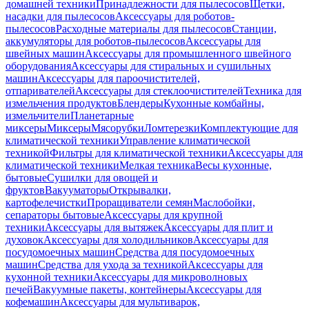
домашней техники
Принадлежности для пылесосов
Щетки,
насадки для пылесосов
Аксессуары для роботов-
пылесосов
Расходные материалы для пылесосов
Станции,
аккумуляторы для роботов-пылесосов
Аксессуары для
швейных машин
Аксессуары для промышленного швейного
оборудования
Аксессуары для стиральных и сушильных
машин
Аксессуары для пароочистителей,
отпаривателей
Аксессуары для стеклоочистителей
Техника для
измельчения продуктов
Блендеры
Кухонные комбайны,
измельчители
Планетарные
миксеры
Миксеры
Мясорубки
Ломтерезки
Комплектующие для
климатической техники
Управление климатической
техникой
Фильтры для климатической техники
Аксессуары для
климатической техники
Мелкая техника
Весы кухонные,
бытовые
Сушилки для овощей и
фруктов
Вакууматоры
Открывалки,
картофелечистки
Проращиватели семян
Маслобойки,
сепараторы бытовые
Аксессуары для крупной
техники
Аксессуары для вытяжек
Аксессуары для плит и
духовок
Аксессуары для холодильников
Аксессуары для
посудомоечных машин
Средства для посудомоечных
машин
Средства для ухода за техникой
Аксессуары для
кухонной техники
Аксессуары для микроволновых
печей
Вакуумные пакеты, контейнеры
Аксессуары для
кофемашин
Аксессуары для мультиварок,