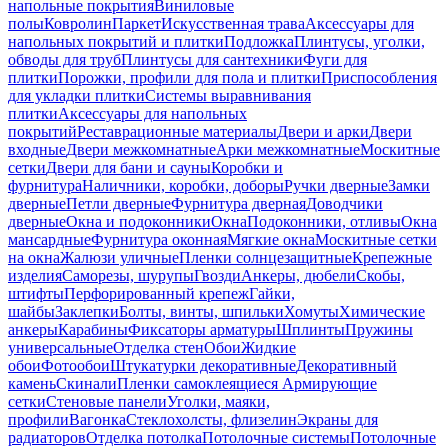
напольные покрытия
Виниловые
полы
Ковролин
Паркет
Искусственная трава
Аксессуары для
напольных покрытий и плитки
Подложка
Плинтусы, уголки,
обводы для труб
Плинтусы для сантехники
Фуги для
плитки
Порожки, профили для пола и плитки
Приспособления
для укладки плитки
Системы выравнивания
плитки
Аксессуары для напольных
покрытий
Реставрационные материалы
Двери и арки
Двери
входные
Двери межкомнатные
Арки межкомнатные
Москитные
сетки
Двери для бани и сауны
Коробки и
фурнитура
Наличники, коробки, доборы
Ручки дверные
Замки
дверные
Петли дверные
Фурнитура дверная
Доводчики
дверные
Окна и подоконники
Окна
Подоконники, отливы
Окна
мансардные
Фурнитура оконная
Мягкие окна
Москитные сетки
на окна
Жалюзи уличные
Пленки солнцезащитные
Крепежные
изделия
Саморезы, шурупы
Гвозди
Анкеры, дюбели
Скобы,
штифты
Перфорированный крепеж
Гайки,
шайбы
Заклепки
Болты, винты, шпильки
Хомуты
Химические
анкеры
Карабины
Фиксаторы арматуры
Шплинты
Пружины
универсальные
Отделка стен
Обои
Жидкие
обои
Фотообои
Штукатурки декоративные
Декоративный
камень
Скинали
Пленки самоклеящиеся
Армирующие
сетки
Стеновые панели
Уголки, маяки,
профили
Вагонка
Стеклохолсты, флизелин
Экраны для
радиаторов
Отделка потолка
Потолочные системы
Потолочные