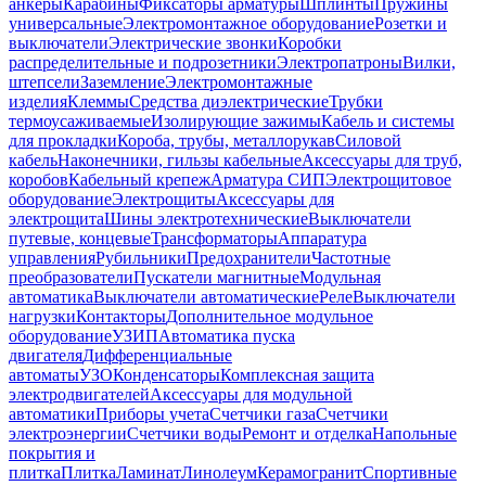
анкеры
Карабины
Фиксаторы арматуры
Шплинты
Пружины
универсальные
Электромонтажное оборудование
Розетки и
выключатели
Электрические звонки
Коробки
распределительные и подрозетники
Электропатроны
Вилки,
штепсели
Заземление
Электромонтажные
изделия
Клеммы
Средства диэлектрические
Трубки
термоусаживаемые
Изолирующие зажимы
Кабель и системы
для прокладки
Короба, трубы, металлорукав
Силовой
кабель
Наконечники, гильзы кабельные
Аксессуары для труб,
коробов
Кабельный крепеж
Арматура СИП
Электрощитовое
оборудование
Электрощиты
Аксессуары для
электрощита
Шины электротехнические
Выключатели
путевые, концевые
Трансформаторы
Аппаратура
управления
Рубильники
Предохранители
Частотные
преобразователи
Пускатели магнитные
Модульная
автоматика
Выключатели автоматические
Реле
Выключатели
нагрузки
Контакторы
Дополнительное модульное
оборудование
УЗИП
Автоматика пуска
двигателя
Дифференциальные
автоматы
УЗО
Конденсаторы
Комплексная защита
электродвигателей
Аксессуары для модульной
автоматики
Приборы учета
Счетчики газа
Счетчики
электроэнергии
Счетчики воды
Ремонт и отделка
Напольные
покрытия и
плитка
Плитка
Ламинат
Линолеум
Керамогранит
Спортивные