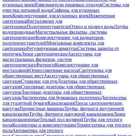
кухонных моек
Измельчители пищевых отходов
Системы для
очистки питьевой воды
Сифоны для кухонных
моек
Комплектующие для кухонных моек
Инженерная
сантехника
Инсталляции для
сантехники
Полотенцесушители
Отвод и подвод воды
Трубы
водопроводные
Магистральные фильтры, системы
сантехнические
Комплектующие для радиаторов,
полотенцесушителей
Монтажные комплекты для
сантехники
Регулирующая арматура
Системы защиты от
протечек
Люки сантехнические
Аксессуары для
магистральных фильтров, систем
сантехнических
Фитинги
Комплектующие для
инсталляций
Опрессовочные насосы
Сантехника для
общественных мест
Аксессуары для общественных
санузлов
Сушилки для рук
Дозаторы для общественных
санузлов
Сенсорные дозаторы для общественных
санузлов
Локтевые дозаторы для общественных
санузлов
Диспенсеры для бумажных полотенец
Диспенсеры
для туалетной бумаги
Канализация
Тросы сантехнические,
вантузы
Прочистные машины
Трубы, фитинги внутренней
канализации
Трубы, фитинги наружной канализации
Люки
канализационные
Теплый пол водяной
Трубы для теплого
пола
Коллекторы и комплектующие
Термостатика для теплого
пола
Автоматика для теплого
пола
Строительство
Строительные смеси и грунтовки
Клеевые