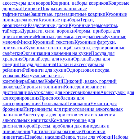
аксессуары для ковров
Коврики, наборы ковриков
Ковровые
дорожки
Циновки
Покрытия напольные
тафтинговые
Защитные, грязезащитные коврики
Кухонные
принадлежности
Кухонные приборы
Терки,
овощерезки
Разделочные доски
Кухонные термометры,
таймеры
Дуршлаги, сита, воронки
Формы, приборы для
приготовления
Молотки для мяса, тендерайзеры
Кухонные
мелочи
Миски
Кухонный текстиль
Кухонные фартуки,
прихватки
Кухонные полотенца
Скатерти, сервировочные
салфетки
Организация хранения на кухне
Посуда для
хранения
Органайзеры для кухни
Органайзеры для
специй
Посуда для ланча
Полки и аксессуары на
рейлинги
Рейлинги для кухни
Одноразовая посуда,
упаковка
Вакуумные пакеты,
контейнеры
Бакалея
Кофе
Чай
Цикорий, какао, горячий
шоколад
Сиропы и топпинги
Консервирование и
дистилляция
Автоклавы для консервирования
Аксессуары для
консервирования
Приспособления для
консервирования
Открывалки
Пивоварни
Емкости для
брожения
Ингредиенты для приготовления алкогольных
напитков
Аксессуары для приготовления и хранения
алкогольных напитков
Комплектующие для
дистилляторов
Прессы, дробилки для виноделия и
пивоварения
Дистилляторы бытовые
Уборочный
инвентарь
Швабры, насадки
Ведра, тазы для уборки
Наборы