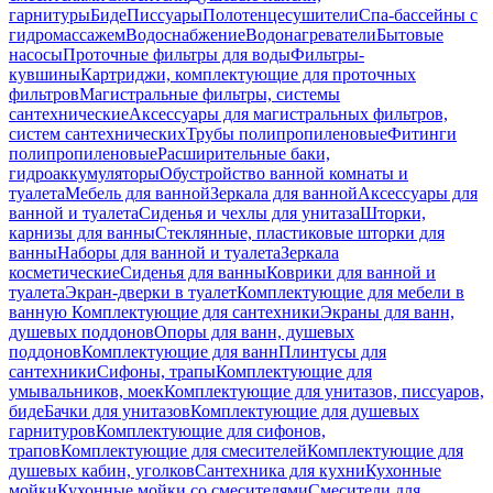
гарнитуры
Биде
Писсуары
Полотенцесушители
Спа-бассейны с
гидромассажем
Водоснабжение
Водонагреватели
Бытовые
насосы
Проточные фильтры для воды
Фильтры-
кувшины
Картриджи, комплектующие для проточных
фильтров
Магистральные фильтры, системы
сантехнические
Аксессуары для магистральных фильтров,
систем сантехнических
Трубы полипропиленовые
Фитинги
полипропиленовые
Расширительные баки,
гидроаккумуляторы
Обустройство ванной комнаты и
туалета
Мебель для ванной
Зеркала для ванной
Аксессуары для
ванной и туалета
Сиденья и чехлы для унитаза
Шторки,
карнизы для ванны
Стеклянные, пластиковые шторки для
ванны
Наборы для ванной и туалета
Зеркала
косметические
Сиденья для ванны
Коврики для ванной и
туалета
Экран-дверки в туалет
Комплектующие для мебели в
ванную
Комплектующие для сантехники
Экраны для ванн,
душевых поддонов
Опоры для ванн, душевых
поддонов
Комплектующие для ванн
Плинтусы для
сантехники
Сифоны, трапы
Комплектующие для
умывальников, моек
Комплектующие для унитазов, писсуаров,
биде
Бачки для унитазов
Комплектующие для душевых
гарнитуров
Комплектующие для сифонов,
трапов
Комплектующие для смесителей
Комплектующие для
душевых кабин, уголков
Сантехника для кухни
Кухонные
мойки
Кухонные мойки со смесителями
Смесители для