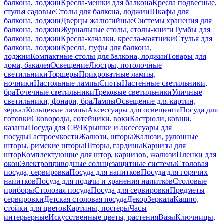
балкона, лоджии
Кресла-мешки для балкона
Кресла подвесные,
стулья садовые
Столы для балкона, лоджии
Шкафы для
балкона, лоджии
Дверцы жалюзийные
Системы хранения для
балкона, лоджии
Журнальные столы, столы-книги
Тумбы для
балкона, лоджии
Кресла-качалки, кресла-маятники
Стулья для
балкона, лоджии
Кресла, пуфы для балкона,
лоджии
Компактные столы для балкона, лоджии
Товары для
дома, бакалея
Освещение
Люстры, потолочные
светильники
Торшеры
Прикроватные лампы,
ночники
Настольные лампы
Споты
Настенные светильники,
бра
Точечные светильники
Трековые светильники
Уличные
светильники, фонари, бра
Лампы
Освещение для картин,
зеркал
Кольцевые лампы
Аксессуары для освещения
Посуда для
готовки
Сковороды, сотейники, воки
Кастрюли, ковши,
казаны
Посуда для СВЧ
Крышки и аксессуары для
посуды
Гастроемкости
Жалюзи, шторы
Жалюзи, рулонные
шторы, римские шторы
Шторы, гардины
Карнизы для
штор
Комплектующие для штор, карнизов, жалюзи
Пленки для
окон
Электроприводные солнцезащитные системы
Столовая
посуда, сервировка
Посуда для напитков
Посуда для горячих
напитков
Посуда для подачи и хранения напитков
Столовые
приборы
Столовая посуда
Посуда для сервировки
Предметы
сервировки
Детская столовая посуда
Декор
Зеркала
Кашпо,
стойки для цветов
Картины, постеры
Часы
интерьерные
Искусственные цветы, растения
Вазы
Ключницы,