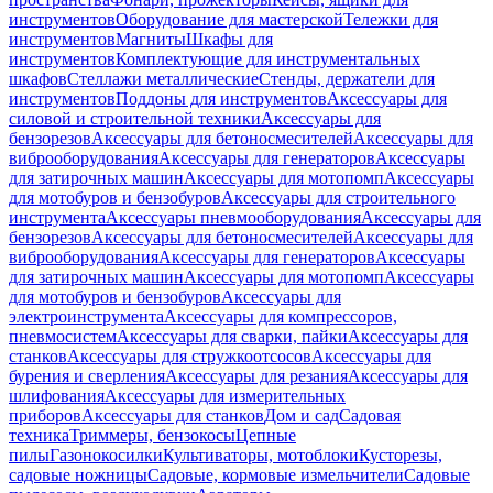
инструментов
Оборудование для мастерской
Тележки для
инструментов
Магниты
Шкафы для
инструментов
Комплектующие для инструментальных
шкафов
Стеллажи металлические
Стенды, держатели для
инструментов
Поддоны для инструментов
Аксессуары для
силовой и строительной техники
Аксессуары для
бензорезов
Аксессуары для бетоносмесителей
Аксессуары для
виброоборудования
Аксессуары для генераторов
Аксессуары
для затирочных машин
Аксессуары для мотопомп
Аксессуары
для мотобуров и бензобуров
Аксессуары для строительного
инструмента
Аксессуары пневмооборудования
Аксессуары для
бензорезов
Аксессуары для бетоносмесителей
Аксессуары для
виброоборудования
Аксессуары для генераторов
Аксессуары
для затирочных машин
Аксессуары для мотопомп
Аксессуары
для мотобуров и бензобуров
Аксессуары для
электроинструмента
Аксессуары для компрессоров,
пневмосистем
Аксессуары для сварки, пайки
Аксессуары для
станков
Аксессуары для стружкоотсосов
Аксессуары для
бурения и сверления
Аксессуары для резания
Аксессуары для
шлифования
Аксессуары для измерительных
приборов
Аксессуары для станков
Дом и сад
Садовая
техника
Триммеры, бензокосы
Цепные
пилы
Газонокосилки
Культиваторы, мотоблоки
Кусторезы,
садовые ножницы
Садовые, кормовые измельчители
Садовые