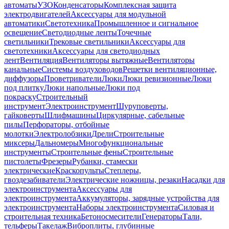
автоматы
УЗО
Конденсаторы
Комплексная защита
электродвигателей
Аксессуары для модульной
автоматики
Светотехника
Промышленное и сигнальное
освещение
Светодиодные ленты
Точечные
светильники
Трековые светильники
Аксессуары для
светотехники
Аксессуары для светодиодных
лент
Вентиляция
Вентиляторы вытяжные
Вентиляторы
канальные
Системы воздуховодов
Решетки вентиляционные,
диффузоры
Проветриватели
Люки
Люки ревизионные
Люки
под плитку
Люки напольные
Люки под
покраску
Строительный
инструмент
Электроинструмент
Шуруповерты,
гайковерты
Шлифмашины
Циркулярные, сабельные
пилы
Перфораторы, отбойные
молотки
Электролобзики
Дрели
Строительные
миксеры
Дальномеры
Многофункциональные
инструменты
Строительные фены
Строительные
пистолеты
Фрезеры
Рубанки, стамески
электрические
Краскопульты
Степлеры,
гвоздезабиватели
Электрические ножницы, резаки
Насадки для
электроинструмента
Аксессуары для
электроинструмента
Аккумуляторы, зарядные устройства для
электроинструмента
Наборы электроинструмента
Силовая и
строительная техника
Бетоносмесители
Генераторы
Тали,
тельферы
Такелаж
Виброплиты, глубинные