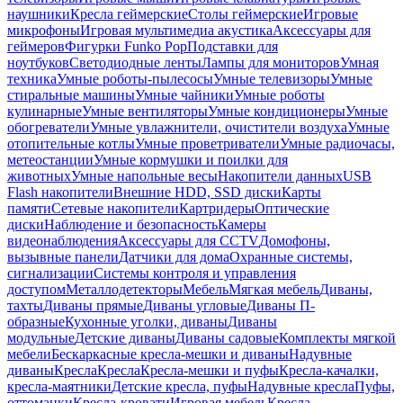
наушники
Кресла геймерские
Столы геймерские
Игровые
микрофоны
Игровая мультимедиа акустика
Аксессуары для
геймеров
Фигурки Funko Pop
Подставки для
ноутбуков
Светодиодные ленты
Лампы для мониторов
Умная
техника
Умные роботы-пылесосы
Умные телевизоры
Умные
стиральные машины
Умные чайники
Умные роботы
кулинарные
Умные вентиляторы
Умные кондиционеры
Умные
обогреватели
Умные увлажнители, очистители воздуха
Умные
отопительные котлы
Умные проветриватели
Умные радиочасы,
метеостанции
Умные кормушки и поилки для
животных
Умные напольные весы
Накопители данных
USB
Flash накопители
Внешние HDD, SSD диски
Карты
памяти
Сетевые накопители
Картридеры
Оптические
диски
Наблюдение и безопасность
Камеры
видеонаблюдения
Аксессуары для CCTV
Домофоны,
вызывные панели
Датчики для дома
Охранные системы,
сигнализации
Системы контроля и управления
доступом
Металлодетекторы
Мебель
Мягкая мебель
Диваны,
тахты
Диваны прямые
Диваны угловые
Диваны П-
образные
Кухонные уголки, диваны
Диваны
модульные
Детские диваны
Диваны садовые
Комплекты мягкой
мебели
Бескаркасные кресла-мешки и диваны
Надувные
диваны
Кресла
Кресла
Кресла-мешки и пуфы
Кресла-качалки,
кресла-маятники
Детские кресла, пуфы
Надувные кресла
Пуфы,
оттоманки
Кресла-кровати
Игровая мебель
Кресла