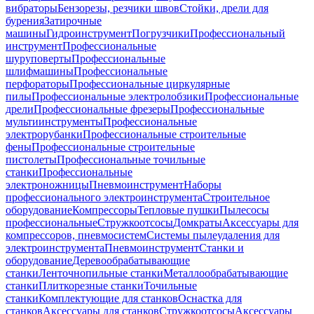
вибраторы
Бензорезы, резчики швов
Стойки, дрели для
бурения
Затирочные
машины
Гидроинструмент
Погрузчики
Профессиональный
инструмент
Профессиональные
шуруповерты
Профессиональные
шлифмашины
Профессиональные
перфораторы
Профессиональные циркулярные
пилы
Профессиональные электролобзики
Профессиональные
дрели
Профессиональные фрезеры
Профессиональные
мультиинструменты
Профессиональные
электрорубанки
Профессиональные строительные
фены
Профессиональные строительные
пистолеты
Профессиональные точильные
станки
Профессиональные
электроножницы
Пневмоинструмент
Наборы
профессионального электроинструмента
Строительное
оборудование
Компрессоры
Тепловые пушки
Пылесосы
профессиональные
Стружкоотсосы
Домкраты
Аксессуары для
компрессоров, пневмосистем
Системы пылеудаления для
электроинструмента
Пневмоинструмент
Станки и
оборудование
Деревообрабатывающие
станки
Ленточнопильные станки
Металлообрабатывающие
станки
Плиткорезные станки
Точильные
станки
Комплектующие для станков
Оснастка для
станков
Аксессуары для станков
Стружкоотсосы
Аксессуары