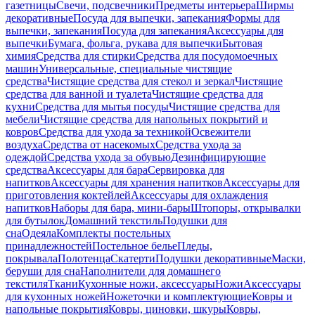
газетницы
Свечи, подсвечники
Предметы интерьера
Ширмы
декоративные
Посуда для выпечки, запекания
Формы для
выпечки, запекания
Посуда для запекания
Аксессуары для
выпечки
Бумага, фольга, рукава для выпечки
Бытовая
химия
Средства для стирки
Средства для посудомоечных
машин
Универсальные, специальные чистящие
средства
Чистящие средства для стекол и зеркал
Чистящие
средства для ванной и туалета
Чистящие средства для
кухни
Средства для мытья посуды
Чистящие средства для
мебели
Чистящие средства для напольных покрытий и
ковров
Средства для ухода за техникой
Освежители
воздуха
Средства от насекомых
Средства ухода за
одеждой
Средства ухода за обувью
Дезинфицирующие
средства
Аксессуары для бара
Сервировка для
напитков
Аксессуары для хранения напитков
Аксессуары для
приготовления коктейлей
Аксессуары для охлаждения
напитков
Наборы для бара, мини-бары
Штопоры, открывалки
для бутылок
Домашний текстиль
Подушки для
сна
Одеяла
Комплекты постельных
принадлежностей
Постельное белье
Пледы,
покрывала
Полотенца
Скатерти
Подушки декоративные
Маски,
беруши для сна
Наполнители для домашнего
текстиля
Ткани
Кухонные ножи, аксессуары
Ножи
Аксессуары
для кухонных ножей
Ножеточки и комплектующие
Ковры и
напольные покрытия
Ковры, циновки, шкуры
Ковры,