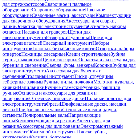
для стружкоотсосов
Сварочное и паяльное
оборудование
Сварочное оборудование
Паяльное
оборудование
Сварочные маски, аксессуары
Комплектующие
для сварочного оборудования
Аксессуары для сварки,
пайки
Оснастка для электроинструмента
Оснастка, наборы
оснастки
Насадки для граверов
Щетки для
электроинструмента
Развертки
Пуансоны
Щетки для
электродвигателей
Слесарный инструмент
Наборы
инструментов
Головки, биты
Гаечные ключи
Отвертки, наборы
отверток
Ножницы слесарные
Клещи строительные
Зубила,
керны, выколотки
Щетки слесарные
Оснастка и аксессуары для
бурения и сверления
Сверла, буры, зенкеры
Коронки
Зубила для
электроинструмента
Аксессуары для бурения и
сверления
Столярный инструмент
Тиски, струбцины,
гейферные зажимы
Ручные пилы, ножовки
Молотки, кувалды,
киянки
Напильники
Ручные стамески
Рубанки, рашпили
ручные
Оснастка и аксессуары для резания и
шлифования
Отрезные, пильные диски
Пильные полотна для
электроинструмента
Фрезы
Шлифовальные диски, насадки,
листы
Шлифовальные чашки
Точильные камни, круги,
сегменты
Полировальные валы
Направляющие
шины
Комплектующие для резания
Аксессуары для
резания
Аксессуары для шлифования
Электромонтажный
инструмент
Обжимной инструмент
Плоскогубцы,
круглогубцы
Кусачки, болторезы,