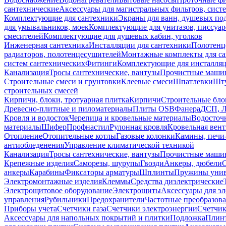
сантехнические
Аксессуары для магистральных фильтров, сист
Комплектующие для сантехники
Экраны для ванн, душевых по
для умывальников, моек
Комплектующие для унитазов, писсуар
смесителей
Комплектующие для душевых кабин, уголков
Инженерная сантехника
Инсталляции для сантехники
Полотенц
радиаторов, полотенцесушителей
Монтажные комплекты для с
систем сантехнических
Фитинги
Комплектующие для инсталля
Канализация
Тросы сантехнические, вантузы
Прочистные маши
Строительные смеси и грунтовки
Клеевые смеси
Шпатлевки
Шту
строительных смесей
Кирпичи, блоки, тротуарная плитка
Кирпичи
Строительные бло
Древесно-плитные и пиломатериалы
Плиты OSB
Фанера
ДСП, 
Кровля и водосток
Черепица и кровельные материалы
Водосточ
материалы
Шифер
Профнастил
Рулонная кровля
Кровельная вен
Отопление
Отопительные котлы
Газовые колонки
Камины, печи
антиобледенения
Управление климатической техникой
Канализация
Тросы сантехнические, вантузы
Прочистные маши
Крепежные изделия
Саморезы, шурупы
Гвозди
Анкеры, дюбели
анкеры
Карабины
Фиксаторы арматуры
Шплинты
Пружины унив
Электромонтажные изделия
Клеммы
Средства диэлектрические
Электрощитовое оборудование
Электрощиты
Аксессуары для э
управления
Рубильники
Предохранители
Частотные преобразов
Приборы учета
Счетчики газа
Счетчики электроэнергии
Счетчи
Аксессуары для напольных покрытий и плитки
Подложка
Плинт