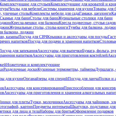
Комплектующие для стульев
Комплектующие для кроватей и кро
итура
Чехлы для мебели
Системы хранения для кухни
Товары для 
, уличные столы
Комплекты мебели для сада
Гамаки, шезлонги
Ка
Скамьи для бани
Столы для бани
Журнальные столики для бани
лоджии
Кресла-мешки для балкона
Кресла подвесные, стулья садо
оджии
Журнальные столы, столы-книги
Тумбы для балкона, лодж
я балкона, лоджии
ши, казаны
Посуда для СВЧ
Крышки и аксессуары для посуды
Гаст
орячих напитков
Посуда для подачи и хранения напитков
Столовы
Посуда для запекания
Аксессуары для выпечки
Бумага, фольга, р
хранения напитков
Аксессуары для приготовления коктейлей
Аксе
ожей
Ножеточки и комплектующие
ки
Разделочные доски
Кухонные термометры, таймеры
Дуршлаги, 
ры для кухни
Органайзеры для специй
Посуда для ланча
Полки и 
ия
Аксессуары для консервирования
Приспособления для консер
ков
Аксессуары для приготовления и хранения алкогольных напи
йники для плиты
Турки, молочники
Аксессуары для чайников, э
отографий, картин
Предметы интерьера
Шкатулки, подставки дл
етики для лица и тела
Наборы для бритья
Оформление подарков
льтры для воды
Фильтры-кувшины
Картриджи, комплектующие д