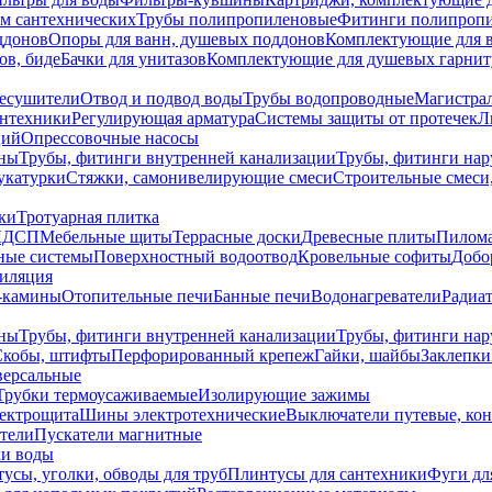
ем сантехнических
Трубы полипропиленовые
Фитинги полипроп
ддонов
Опоры для ванн, душевых поддонов
Комплектующие для 
ов, биде
Бачки для унитазов
Комплектующие для душевых гарнит
есушители
Отвод и подвод воды
Трубы водопроводные
Магистрал
антехники
Регулирующая арматура
Системы защиты от протечек
Л
ций
Опрессовочные насосы
ны
Трубы, фитинги внутренней канализации
Трубы, фитинги на
катурки
Стяжки, самонивелирующие смеси
Строительные смеси,
ки
Тротуарная плитка
ЛДСП
Мебельные щиты
Террасные доски
Древесные плиты
Пилом
ные системы
Поверхностный водоотвод
Кровельные софиты
Добо
тиляция
-камины
Отопительные печи
Банные печи
Водонагреватели
Радиат
ны
Трубы, фитинги внутренней канализации
Трубы, фитинги на
Скобы, штифты
Перфорированный крепеж
Гайки, шайбы
Заклепки
ерсальные
Трубки термоусаживаемые
Изолирующие зажимы
лектрощита
Шины электротехнические
Выключатели путевые, ко
атели
Пускатели магнитные
ки воды
усы, уголки, обводы для труб
Плинтусы для сантехники
Фуги дл