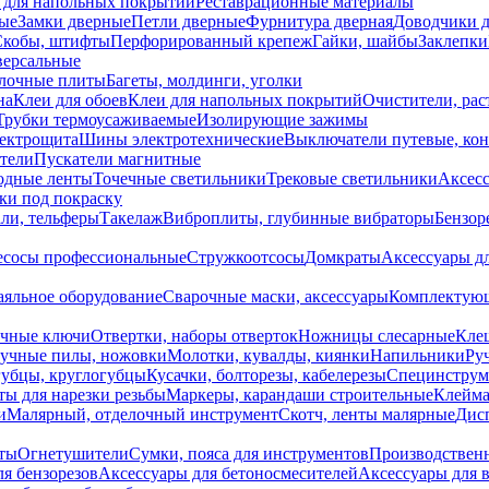
 для напольных покрытий
Реставрационные материалы
ые
Замки дверные
Петли дверные
Фурнитура дверная
Доводчики 
Скобы, штифты
Перфорированный крепеж
Гайки, шайбы
Заклепки
ерсальные
лочные плиты
Багеты, молдинги, уголки
на
Клеи для обоев
Клеи для напольных покрытий
Очистители, рас
Трубки термоусаживаемые
Изолирующие зажимы
лектрощита
Шины электротехнические
Выключатели путевые, ко
атели
Пускатели магнитные
одные ленты
Точечные светильники
Трековые светильники
Аксесс
и под покраску
ли, тельферы
Такелаж
Виброплиты, глубинные вибраторы
Бензор
сосы профессиональные
Стружкоотсосы
Домкраты
Аксессуары д
аяльное оборудование
Сварочные маски, аксессуары
Комплектующ
ечные ключи
Отвертки, наборы отверток
Ножницы слесарные
Кле
учные пилы, ножовки
Молотки, кувалды, киянки
Напильники
Ру
убцы, круглогубцы
Кусачки, болторезы, кабелерезы
Специнструм
ы для нарезки резьбы
Маркеры, карандаши строительные
Клейма
и
Малярный, отделочный инструмент
Скотч, ленты малярные
Дисп
иты
Огнетушители
Сумки, пояса для инструментов
Производствен
я бензорезов
Аксессуары для бетоносмесителей
Аксессуары для 