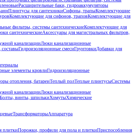
иленовые
Расширительные баки, гидроаккумуляторы
ванн
Плинтусы для сантехники
Сифоны, трапы
Комплектующие
уров
Комплектующие для сифонов, трапов
Комплектующие для
ьные фильтры, системы сантехнические
Комплектующие для
юки сантехнические
Аксессуары для магистральных фильтров,
ружной канализации
Люки канализационные
 составы
Гидроизоляционные смеси
Грунтовки
Добавки для
атериалы
рные элементы кровли
Гидроизоляционные
оры отопления, батареи
Теплый пол
Теплые плинтусы
Системы
ружной канализации
Люки канализационные
Болты, винты, шпильки
Хомуты
Химические
нцевые
Трансформаторы
Аппаратура
я плитки
Порожки, профили для пола и плитки
Приспособления