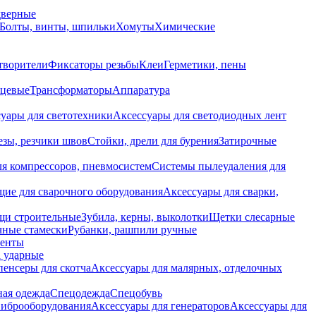
дверные
Болты, винты, шпильки
Хомуты
Химические
творители
Фиксаторы резьбы
Клеи
Герметики, пены
нцевые
Трансформаторы
Аппаратура
уары для светотехники
Аксессуары для светодиодных лент
езы, резчики швов
Стойки, дрели для бурения
Затирочные
ля компрессоров, пневмосистем
Системы пылеудаления для
ие для сварочного оборудования
Аксессуары для сварки,
щи строительные
Зубила, керны, выколотки
Щетки слесарные
чные стамески
Рубанки, рашпили ручные
енты
 ударные
енсеры для скотча
Аксессуары для малярных, отделочных
ная одежда
Спецодежда
Спецобувь
виброоборудования
Аксессуары для генераторов
Аксессуары для