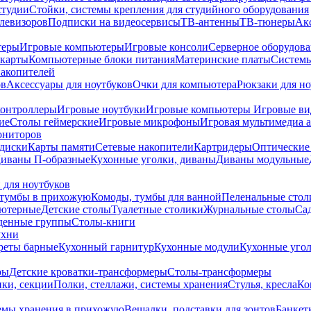
студии
Стойки, системы крепления для студийного оборудования
елевизоров
Подписки на видеосервисы
ТВ-антенны
ТВ-тюнеры
Ак
теры
Игровые компьютеры
Игровые консоли
Серверное оборудов
карты
Компьютерные блоки питания
Материнские платы
Системы
накопителей
ов
Аксессуары для ноутбуков
Очки для компьютера
Рюкзаки для но
контроллеры
Игровые ноутбуки
Игровые компьютеры
Игровые ви
ие
Столы геймерские
Игровые микрофоны
Игровая мультимедиа 
ониторов
диски
Карты памяти
Сетевые накопители
Картридеры
Оптические
иваны П-образные
Кухонные уголки, диваны
Диваны модульные
 для ноутбуков
тумбы в прихожую
Комоды, тумбы для ванной
Пеленальные стол
ьютерные
Детские столы
Туалетные столики
Журнальные столы
Са
денные группы
Столы-книги
ухни
уреты барные
Кухонный гарнитур
Кухонные модули
Кухонные угол
ры
Детские кроватки-трансформеры
Столы-трансформеры
ки, секции
Полки, стеллажи, системы хранения
Стулья, кресла
Ко
емы хранения в прихожую
Вешалки, подставки для зонтов
Банкет