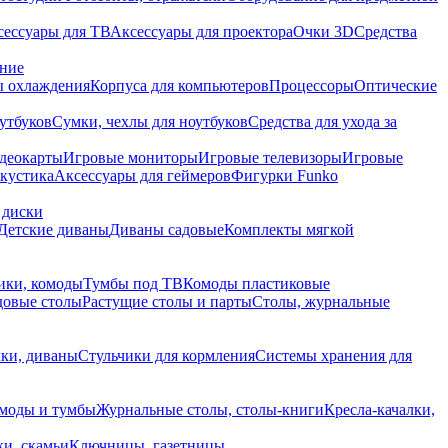
сессуары для ТВ
Аксессуары для проектора
Очки 3D
Средства
ание
 охлаждения
Корпуса для компьютеров
Процессоры
Оптические
утбуков
Сумки, чехлы для ноутбуков
Средства для ухода за
деокарты
Игровые мониторы
Игровые телевизоры
Игровые
акустика
Аксессуары для геймеров
Фигурки Funko
 диски
Детские диваны
Диваны садовые
Комплекты мягкой
ики, комоды
Тумбы под ТВ
Комоды пластиковые
довые столы
Растущие столы и парты
Столы, журнальные
ки, диваны
Стульчики для кормления
Системы хранения для
моды и тумбы
Журнальные столы, столы-книги
Кресла-качалки,
ки, скамьи
Ключницы, газетницы