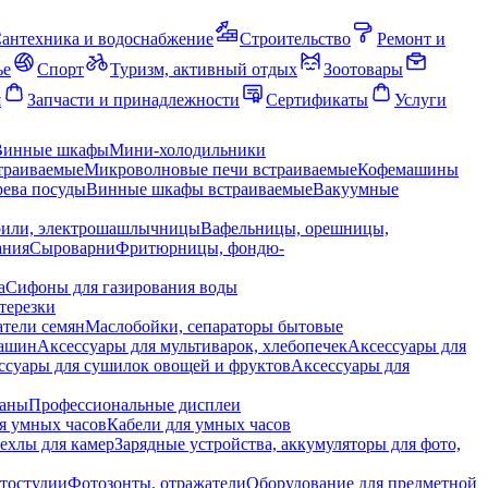
антехника и водоснабжение
Строительство
Ремонт и
ье
Спорт
Туризм, активный отдых
Зоотовары
я
Запчасти и принадлежности
Сертификаты
Услуги
Винные шкафы
Мини-холодильники
траиваемые
Микроволновые печи встраиваемые
Кофемашины
ева посуды
Винные шкафы встраиваемые
Вакуумные
рили, электрошашлычницы
Вафельницы, орешницы,
ания
Сыроварни
Фритюрницы, фондю-
а
Сифоны для газирования воды
терезки
тели семян
Маслобойки, сепараторы бытовые
машин
Аксессуары для мультиварок, хлебопечек
Аксессуары для
ссуары для сушилок овощей и фруктов
Аксессуары для
раны
Профессиональные дисплеи
я умных часов
Кабели для умных часов
ехлы для камер
Зарядные устройства, аккумуляторы для фото,
тостудии
Фотозонты, отражатели
Оборудование для предметной