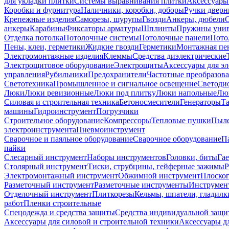
для укладки плитки
Системы выравнивания плитки
Аксессуары
Коробки и фурнитура
Наличники, коробки, доборы
Ручки дверн
Крепежные изделия
Саморезы, шурупы
Гвозди
Анкеры, дюбели
анкеры
Карабины
Фиксаторы арматуры
Шплинты
Пружины унив
Отделка потолка
Потолочные системы
Потолочные панели
Пото
Пены, клеи, герметики
Жидкие гвозди
Герметики
Монтажная пе
Электромонтажные изделия
Клеммы
Средства диэлектрические
Электрощитовое оборудование
Электрощиты
Аксессуары для э
управления
Рубильники
Предохранители
Частотные преобразов
Светотехника
Промышленное и сигнальное освещение
Светоди
Люки
Люки ревизионные
Люки под плитку
Люки напольные
Люк
Силовая и строительная техника
Бетоносмесители
Генераторы
Та
машины
Гидроинструмент
Погрузчики
Строительное оборудование
Компрессоры
Тепловые пушки
Пыле
электроинструмента
Пневмоинструмент
Сварочное и паяльное оборудование
Сварочное оборудование
П
пайки
Слесарный инструмент
Наборы инструментов
Головки, биты
Га
Столярный инструмент
Тиски, струбцины, гейферные зажимы
Р
Электромонтажный инструмент
Обжимной инструмент
Плоског
Разметочный инструмент
Разметочные инструменты
Инструмент
Отделочный инструмент
Плиткорезы
Кельмы, шпатели, гладилк
работ
Пленки строительные
Спецодежда и средства защиты
Средства индивидуальной защ
Аксессуары для силовой и строительной техники
Аксессуары дл