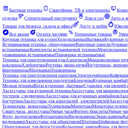
Бытовая техника
Смартфоны, ТВ и электроника
Комп
отделка
Строительный инструмент
Дом и сад
Авто и 
Товары для бизнеса, склада и офиса
Досуг и хобби
Ювели
Все акции
Оплата частями
Уцененные товары
Умны
Крупная техника для кухни
Холодильники
Вытяжки
Кухонные 
Встраиваемая техника, оборудование
Варочные панели
Духовые
встраиваемые
Комплекты встраиваемой техники
Морозильники 
упаковщики встраиваемые
Пароварки встраиваемые
Техника для приготовления еды
Аэрогрили
Микроволновые пе
кексницы
Хлебопечки
Ростеры, мини-печи
Йогуртницы, морож
фритюрницы
Яйцеварки
Попкорницы
Техника для приготовления напитков
Электрочайники
Кофевар
Техника для измельчения продуктов
Блендеры
Кухонные комбай
Мелкая техника
Весы кухонные, бытовые
Сушилки для овощей 
Аксессуары для кухонной техники
Аксессуары для микроволно
тостеров, сэндвичниц
Аксессуары для кухонных комбайнов
Акс
йогуртниц
Аксессуары для аэрогрилей, электрогрилей
Аксессуа
Телевизоры, мониторы
Телевизоры
Мониторы
Мониторы-телеви
Смарт-часы, аксессуары
Умные часы
Фитнес-браслеты
Умные ча
Фото, видеосъемка
Фотоаппараты
Видеокамеры
Экшн-камеры
Ка
видеокамер
Аксессуары для объективов
Штативы
Цифровые фот
Оборудование для фотостудии
Кольцевые лампы
Фоны для фото