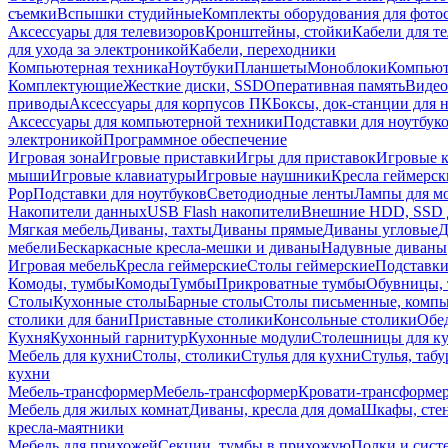
съемки
Вспышки студийные
Комплекты оборудования для фото
Аксессуары для телевизоров
Кронштейны, стойки
Кабели для т
для ухода за электроникой
Кабели, переходники
Компьютерная техника
Ноутбуки
Планшеты
Моноблоки
Компью
Комплектующие
Жесткие диски, SSD
Оперативная память
Видео
приводы
Аксессуары для корпусов ПК
Боксы, док-станции для 
Аксессуары для компьютерной техники
Подставки для ноутбук
электроникой
Программное обеспечение
Игровая зона
Игровые приставки
Игры для приставок
Игровые 
мыши
Игровые клавиатуры
Игровые наушники
Кресла геймерск
Pop
Подставки для ноутбуков
Светодиодные ленты
Лампы для м
Накопители данных
USB Flash накопители
Внешние HDD, SSD 
Мягкая мебель
Диваны, тахты
Диваны прямые
Диваны угловые
Д
мебели
Бескаркасные кресла-мешки и диваны
Надувные диваны
Игровая мебель
Кресла геймерские
Столы геймерские
Подставки
Комоды, тумбы
Комоды
Тумбы
Прикроватные тумбы
Обувницы, 
Столы
Кухонные столы
Барные столы
Столы письменные, комп
столики для бани
Приставные столики
Консольные столики
Обе
Кухня
Кухонный гарнитур
Кухонные модули
Столешницы для к
Мебель для кухни
Столы, столики
Стулья для кухни
Стулья, таб
кухни
Мебель-трансформер
Мебель-трансформер
Кровати-трансформе
Мебель для жилых комнат
Диваны, кресла для дома
Шкафы, стен
кресла-маятники
Мебель для прихожей
Секции, тумбы в прихожую
Полки и сист