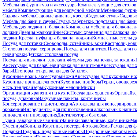
Мебельная фурнитура и аксессуары
Комплектующие для столов
мебели
Комплектующие для корпусной мебели
Мебельная фурн
Садовая мебель
Садовые диваны, кресла
Садовые стулья
Садовые
Мебель для бани и сауны
Стулья, табуретки, подставки для бани
Мебель для лоджии и балкона
Комплекты мебели для балкона, 
лоджии
Дверцы жалюзийные
Системы хранения для балкона, л
лоджии
Кресла, пуфы для балкона, лоджии
Компактные столы дл
Посуда для готовки
Сковороды, сотейники, воки
Кастрюли, ков
Столовая посуда, сервировка
Посуда для напитков
Посуда для г
сервировки
Детская столовая посуда
Посуда для выпечки, запекания
Формы для выпечки, запекания
Аксессуары для бара
Сервировка для напитков
Аксессуары для 
бары
Штопоры, открывалки для бутылок
Кухонные ножи, аксессуары
Ножи
Аксессуары для кухонных н
Кухонные принадлежности
Кухонные приборы
Терки, овощерез
мяса, тендерайзеры
Кухонные мелочи
Миски
Организация хранения на кухне
Посуда для хранения
Органайзе
посуда, упаковка
Вакуумные пакеты, контейнеры
Консервирование и дистилляция
Автоклавы для консервирован
брожения
Ингредиенты для приготовления алкогольных напит
виноделия и пивоварения
Дистилляторы бытовые
Турки, заварочные чайники
Чайники заварочные, кофейники
Ча
Сувениры
Копилки
Картины, постеры
Фотоальбомы
Рамки для ф
Подарки
Подарки, подарочные наборы
Подарочные наборы косм
Водоснабжение
Водонагреватели
Бытовые насосы
Проточные фи