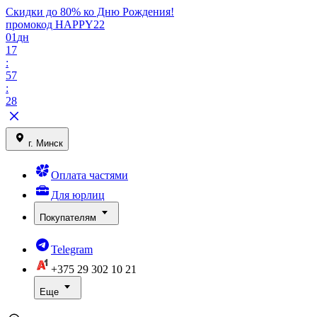
Скидки до 80% ко Дню Рождения!
промокод HAPPY22
01
дн
17
:
57
:
28
г. Минск
Оплата частями
Для юрлиц
Покупателям
Telegram
+375 29
302 10 21
Еще