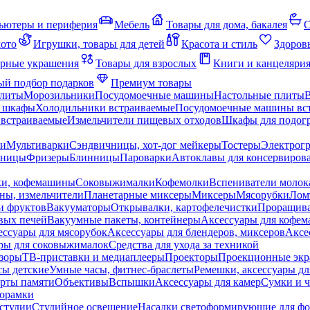
ьютеры и периферия
Мебель
Товары для дома, бакалея
С
мото
Игрушки, товары для детей
Красота и стиль
Здоров
рные украшения
Товары для взрослых
Книги и канцеляри
й подбор подарков
Премиум товары
плиты
Морозильники
Посудомоечные машины
Настольные плиты
 шкафы
Холодильники встраиваемые
Посудомоечные машины вс
встраиваемые
Измельчители пищевых отходов
Шкафы для подогр
чи
Мультиварки
Сэндвичницы, хот-дог мейкеры
Тостеры
Электрог
еницы
Фризеры
Блинницы
Пароварки
Автоклавы для консервиров
ки, кофемашины
Соковыжималки
Кофемолки
Вспениватели молок
ны, измельчители
Планетарные миксеры
Миксеры
Мясорубки
Лом
и фруктов
Вакууматоры
Открывалки, картофелечистки
Проращива
вых печей
Вакуумные пакеты, контейнеры
Аксессуары для кофе
ессуары для мясорубок
Аксессуары для блендеров, миксеров
Аксе
ры для соковыжималок
Средства для ухода за техникой
зоры
ТВ-приставки и медиаплееры
Проекторы
Проекционные эк
сы детские
Умные часы, фитнес-браслеты
Ремешки, аксессуары дл
рты памяти
Объективы
Вспышки
Аксессуары для камер
Сумки и ч
орамки
студии
Студийное освещение
Насадки светоформирующие для фо