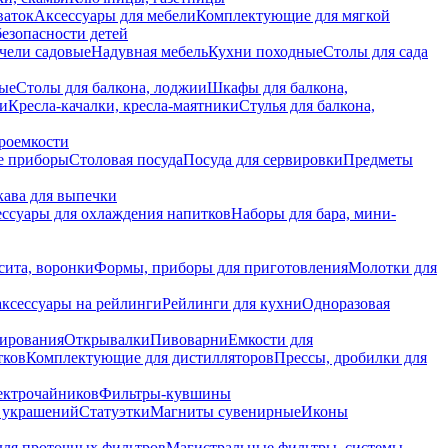
ваток
Аксессуары для мебели
Комплектующие для мягкой
безопасности детей
чели садовые
Надувная мебель
Кухни походные
Столы для сада
вые
Столы для балкона, лоджии
Шкафы для балкона,
ии
Кресла-качалки, кресла-маятники
Стулья для балкона,
роемкости
е приборы
Столовая посуда
Посуда для сервировки
Предметы
укава для выпечки
ссуары для охлаждения напитков
Наборы для бара, мини-
сита, воронки
Формы, приборы для приготовления
Молотки для
аксессуары на рейлинги
Рейлинги для кухни
Одноразовая
вирования
Открывалки
Пивоварни
Емкости для
тков
Комплектующие для дистилляторов
Прессы, дробилки для
лектрочайников
Фильтры-кувшины
я украшений
Статуэтки
Магниты сувенирные
Иконы
ля проточных фильтров
Магистральные фильтры, системы