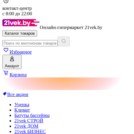
контакт-центр
с
8:00
до
22:00
Онлайн-гипермаркет 21vek.by
Каталог товаров
Избранное
Аккаунт
Корзина
Все акции
Уценка
Климат
Батуты бассейны
21vek СТРОЙ
21vek ДОМ
21vek БИЗНЕС