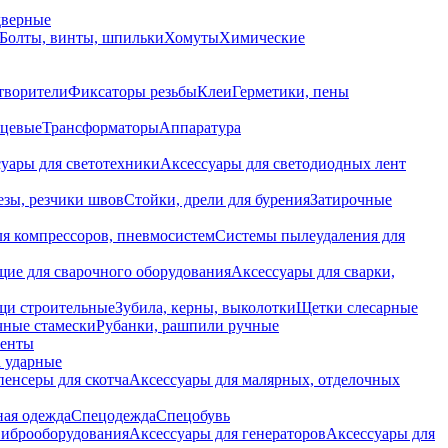
дверные
Болты, винты, шпильки
Хомуты
Химические
творители
Фиксаторы резьбы
Клеи
Герметики, пены
нцевые
Трансформаторы
Аппаратура
уары для светотехники
Аксессуары для светодиодных лент
езы, резчики швов
Стойки, дрели для бурения
Затирочные
ля компрессоров, пневмосистем
Системы пылеудаления для
ие для сварочного оборудования
Аксессуары для сварки,
щи строительные
Зубила, керны, выколотки
Щетки слесарные
чные стамески
Рубанки, рашпили ручные
енты
 ударные
енсеры для скотча
Аксессуары для малярных, отделочных
ная одежда
Спецодежда
Спецобувь
виброоборудования
Аксессуары для генераторов
Аксессуары для