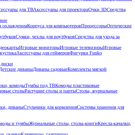
сессуары для ТВ
Аксессуары для проектора
Очки 3D
Средства
ание
 охлаждения
Корпуса для компьютеров
Процессоры
Оптические
утбуков
Сумки, чехлы для ноутбуков
Средства для ухода за
деокарты
Игровые мониторы
Игровые телевизоры
Игровые
акустика
Аксессуары для геймеров
Фигурки Funko
 диски
Детские диваны
Диваны садовые
Комплекты мягкой
ики, комоды
Тумбы под ТВ
Комоды пластиковые
довые столы
Растущие столы и парты
Столы, журнальные
ки, диваны
Стульчики для кормления
Системы хранения для
моды и тумбы
Журнальные столы, столы-книги
Кресла-качалки,
ки, скамьи
Ключницы, газетницы