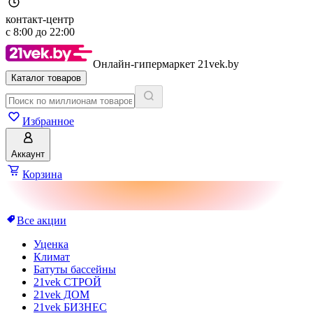
контакт-центр
с
8:00
до
22:00
Онлайн-гипермаркет 21vek.by
Каталог товаров
Избранное
Аккаунт
Корзина
Все акции
Уценка
Климат
Батуты бассейны
21vek СТРОЙ
21vek ДОМ
21vek БИЗНЕС