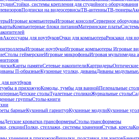
студии
Стойки, системы крепления для студийного оборудования
елевизоров
Подписки на видеосервисы
ТВ-антенны
ТВ-тюнеры
Ак
теры
Игровые компьютеры
Игровые консоли
Серверное оборудов
карты
Компьютерные блоки питания
Материнские платы
Системы
накопителей
ов
Аксессуары для ноутбуков
Очки для компьютера
Рюкзаки для но
контроллеры
Игровые ноутбуки
Игровые компьютеры
Игровые ви
ие
Столы геймерские
Игровые микрофоны
Игровая мультимедиа 
ониторов
диски
Карты памяти
Сетевые накопители
Картридеры
Оптические
иваны П-образные
Кухонные уголки, диваны
Диваны модульные
 для ноутбуков
тумбы в прихожую
Комоды, тумбы для ванной
Пеленальные стол
ьютерные
Детские столы
Туалетные столики
Журнальные столы
Са
денные группы
Столы-книги
ухни
уреты барные
Кухонный гарнитур
Кухонные модули
Кухонные угол
ры
Детские кроватки-трансформеры
Столы-трансформеры
ки, секции
Полки, стеллажи, системы хранения
Стулья, кресла
Ко
емы хранения в прихожую
Вешалки, подставки для зонтов
Банкет