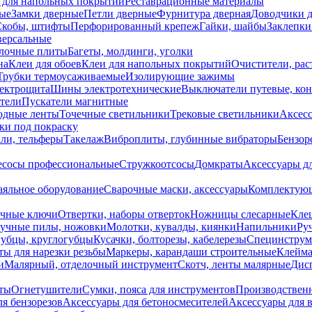
 для напольных покрытий
Реставрационные материалы
ые
Замки дверные
Петли дверные
Фурнитура дверная
Доводчики 
Скобы, штифты
Перфорированный крепеж
Гайки, шайбы
Заклепки
ерсальные
лочные плиты
Багеты, молдинги, уголки
на
Клеи для обоев
Клеи для напольных покрытий
Очистители, рас
Трубки термоусаживаемые
Изолирующие зажимы
лектрощита
Шины электротехнические
Выключатели путевые, ко
атели
Пускатели магнитные
одные ленты
Точечные светильники
Трековые светильники
Аксесс
и под покраску
ли, тельферы
Такелаж
Виброплиты, глубинные вибраторы
Бензор
сосы профессиональные
Стружкоотсосы
Домкраты
Аксессуары д
аяльное оборудование
Сварочные маски, аксессуары
Комплектующ
ечные ключи
Отвертки, наборы отверток
Ножницы слесарные
Кле
учные пилы, ножовки
Молотки, кувалды, киянки
Напильники
Ру
убцы, круглогубцы
Кусачки, болторезы, кабелерезы
Специнструм
ы для нарезки резьбы
Маркеры, карандаши строительные
Клейма
и
Малярный, отделочный инструмент
Скотч, ленты малярные
Дисп
иты
Огнетушители
Сумки, пояса для инструментов
Производствен
я бензорезов
Аксессуары для бетоносмесителей
Аксессуары для 