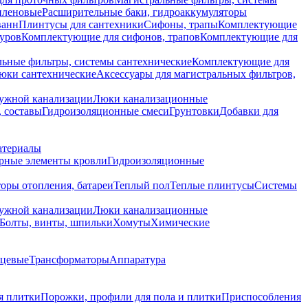
иленовые
Расширительные баки, гидроаккумуляторы
ванн
Плинтусы для сантехники
Сифоны, трапы
Комплектующие
уров
Комплектующие для сифонов, трапов
Комплектующие для
ьные фильтры, системы сантехнические
Комплектующие для
юки сантехнические
Аксессуары для магистральных фильтров,
ружной канализации
Люки канализационные
 составы
Гидроизоляционные смеси
Грунтовки
Добавки для
атериалы
рные элементы кровли
Гидроизоляционные
оры отопления, батареи
Теплый пол
Теплые плинтусы
Системы
ружной канализации
Люки канализационные
Болты, винты, шпильки
Хомуты
Химические
нцевые
Трансформаторы
Аппаратура
я плитки
Порожки, профили для пола и плитки
Приспособления