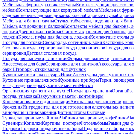
Мебельная фурнитура и аксессуары
Комплектующие для столов
мебели
Комплектующие для корпусной мебели
Мебельная фурн
Садовая мебель
Садовые диваны, кресла
Садовые стулья
Садовые
Мебель для бани и сауны
Стулья, табуретки, подставки для бани
Мебель для лоджии и балкона
Комплекты мебели для балкона, 
лоджии
Дверцы жалюзийные
Системы хранения для балкона, л
лоджии
Кресла, пуфы для балкона, лоджии
Компактные столы дл
Посуда для готовки
Сковороды, сотейники, воки
Кастрюли, ков
Столовая посуда, сервировка
Посуда для напитков
Посуда для г
сервировки
Детская столовая посуда
Посуда для выпечки, запекания
Формы для выпечки, запекания
Аксессуары для бара
Сервировка для напитков
Аксессуары для 
бары
Штопоры, открывалки для бутылок
Кухонные ножи, аксессуары
Ножи
Аксессуары для кухонных н
Кухонные принадлежности
Кухонные приборы
Терки, овощерез
мяса, тендерайзеры
Кухонные мелочи
Миски
Организация хранения на кухне
Посуда для хранения
Органайзе
посуда, упаковка
Вакуумные пакеты, контейнеры
Консервирование и дистилляция
Автоклавы для консервирован
брожения
Ингредиенты для приготовления алкогольных напит
виноделия и пивоварения
Дистилляторы бытовые
Турки, заварочные чайники
Чайники заварочные, кофейники
Ча
Сувениры
Копилки
Картины, постеры
Фотоальбомы
Рамки для ф
Подарки
Подарки, подарочные наборы
Подарочные наборы косм
Водоснабжение
Водонагреватели
Бытовые насосы
Проточные фи