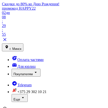
Скидки до 80% ко Дню Рождения!
промокод HAPPY22
02
дн
08
:
29
:
55
г. Минск
Оплата частями
Для юрлиц
Покупателям
Telegram
+375 29
302 10 21
Еще