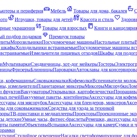
ьютеры и периферия
Мебель
Товары для дома, бакалея
С
мото
Игрушки, товары для детей
Красота и стиль
Здоров
рные украшения
Товары для взрослых
Книги и канцеляри
й подбор подарков
Премиум товары
плиты
Морозильники
Посудомоечные машины
Настольные плиты
 шкафы
Холодильники встраиваемые
Посудомоечные машины вс
встраиваемые
Измельчители пищевых отходов
Шкафы для подогр
чи
Мультиварки
Сэндвичницы, хот-дог мейкеры
Тостеры
Электрог
еницы
Фризеры
Блинницы
Пароварки
Автоклавы для консервиров
ки, кофемашины
Соковыжималки
Кофемолки
Вспениватели молок
ны, измельчители
Планетарные миксеры
Миксеры
Мясорубки
Лом
и фруктов
Вакууматоры
Открывалки, картофелечистки
Проращива
вых печей
Вакуумные пакеты, контейнеры
Аксессуары для кофе
ессуары для мясорубок
Аксессуары для блендеров, миксеров
Аксе
ры для соковыжималок
Средства для ухода за техникой
зоры
ТВ-приставки и медиаплееры
Проекторы
Проекционные эк
сы детские
Умные часы, фитнес-браслеты
Ремешки, аксессуары дл
рты памяти
Объективы
Вспышки
Аксессуары для камер
Сумки и ч
орамки
студии
Студийное освещение
Насадки светоформирующие для фо