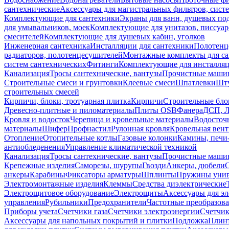
сантехнические
Аксессуары для магистральных фильтров, сист
Комплектующие для сантехники
Экраны для ванн, душевых по
для умывальников, моек
Комплектующие для унитазов, писсуар
смесителей
Комплектующие для душевых кабин, уголков
Инженерная сантехника
Инсталляции для сантехники
Полотенц
радиаторов, полотенцесушителей
Монтажные комплекты для с
систем сантехнических
Фитинги
Комплектующие для инсталля
Канализация
Тросы сантехнические, вантузы
Прочистные маши
Строительные смеси и грунтовки
Клеевые смеси
Шпатлевки
Шту
строительных смесей
Кирпичи, блоки, тротуарная плитка
Кирпичи
Строительные бло
Древесно-плитные и пиломатериалы
Плиты OSB
Фанера
ДСП, 
Кровля и водосток
Черепица и кровельные материалы
Водосточ
материалы
Шифер
Профнастил
Рулонная кровля
Кровельная вен
Отопление
Отопительные котлы
Газовые колонки
Камины, печи
антиобледенения
Управление климатической техникой
Канализация
Тросы сантехнические, вантузы
Прочистные маши
Крепежные изделия
Саморезы, шурупы
Гвозди
Анкеры, дюбели
анкеры
Карабины
Фиксаторы арматуры
Шплинты
Пружины унив
Электромонтажные изделия
Клеммы
Средства диэлектрические
Электрощитовое оборудование
Электрощиты
Аксессуары для э
управления
Рубильники
Предохранители
Частотные преобразов
Приборы учета
Счетчики газа
Счетчики электроэнергии
Счетчи
Аксессуары для напольных покрытий и плитки
Подложка
Плинт