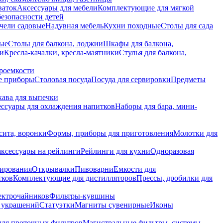
ваток
Аксессуары для мебели
Комплектующие для мягкой
безопасности детей
чели садовые
Надувная мебель
Кухни походные
Столы для сада
вые
Столы для балкона, лоджии
Шкафы для балкона,
ии
Кресла-качалки, кресла-маятники
Стулья для балкона,
роемкости
е приборы
Столовая посуда
Посуда для сервировки
Предметы
укава для выпечки
ссуары для охлаждения напитков
Наборы для бара, мини-
сита, воронки
Формы, приборы для приготовления
Молотки для
аксессуары на рейлинги
Рейлинги для кухни
Одноразовая
вирования
Открывалки
Пивоварни
Емкости для
тков
Комплектующие для дистилляторов
Прессы, дробилки для
лектрочайников
Фильтры-кувшины
я украшений
Статуэтки
Магниты сувенирные
Иконы
ля проточных фильтров
Магистральные фильтры, системы