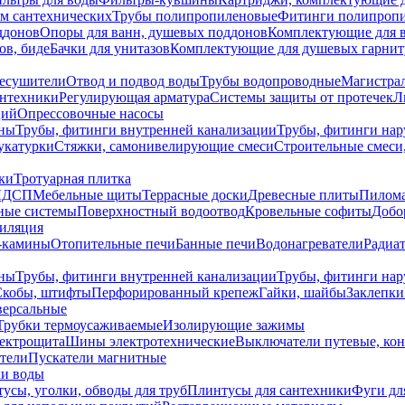
ем сантехнических
Трубы полипропиленовые
Фитинги полипроп
ддонов
Опоры для ванн, душевых поддонов
Комплектующие для 
ов, биде
Бачки для унитазов
Комплектующие для душевых гарнит
есушители
Отвод и подвод воды
Трубы водопроводные
Магистрал
антехники
Регулирующая арматура
Системы защиты от протечек
Л
ций
Опрессовочные насосы
ны
Трубы, фитинги внутренней канализации
Трубы, фитинги на
катурки
Стяжки, самонивелирующие смеси
Строительные смеси,
ки
Тротуарная плитка
ЛДСП
Мебельные щиты
Террасные доски
Древесные плиты
Пилом
ные системы
Поверхностный водоотвод
Кровельные софиты
Добо
тиляция
-камины
Отопительные печи
Банные печи
Водонагреватели
Радиат
ны
Трубы, фитинги внутренней канализации
Трубы, фитинги на
Скобы, штифты
Перфорированный крепеж
Гайки, шайбы
Заклепки
ерсальные
Трубки термоусаживаемые
Изолирующие зажимы
лектрощита
Шины электротехнические
Выключатели путевые, ко
атели
Пускатели магнитные
ки воды
усы, уголки, обводы для труб
Плинтусы для сантехники
Фуги дл