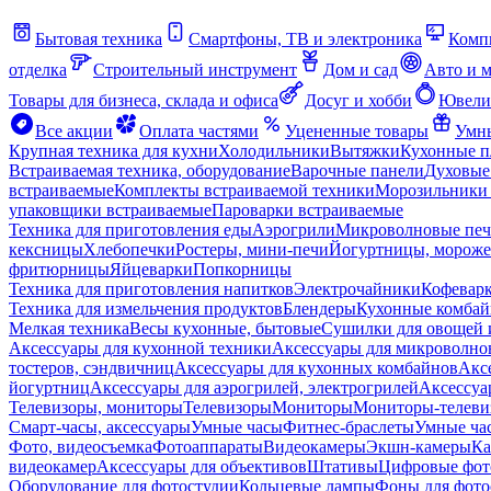
Бытовая техника
Смартфоны, ТВ и электроника
Комп
отделка
Строительный инструмент
Дом и сад
Авто и 
Товары для бизнеса, склада и офиса
Досуг и хобби
Ювели
Все акции
Оплата частями
Уцененные товары
Умны
Крупная техника для кухни
Холодильники
Вытяжки
Кухонные 
Встраиваемая техника, оборудование
Варочные панели
Духовые
встраиваемые
Комплекты встраиваемой техники
Морозильники 
упаковщики встраиваемые
Пароварки встраиваемые
Техника для приготовления еды
Аэрогрили
Микроволновые пе
кексницы
Хлебопечки
Ростеры, мини-печи
Йогуртницы, морож
фритюрницы
Яйцеварки
Попкорницы
Техника для приготовления напитков
Электрочайники
Кофевар
Техника для измельчения продуктов
Блендеры
Кухонные комбай
Мелкая техника
Весы кухонные, бытовые
Сушилки для овощей 
Аксессуары для кухонной техники
Аксессуары для микроволно
тостеров, сэндвичниц
Аксессуары для кухонных комбайнов
Акс
йогуртниц
Аксессуары для аэрогрилей, электрогрилей
Аксессуа
Телевизоры, мониторы
Телевизоры
Мониторы
Мониторы-телеви
Смарт-часы, аксессуары
Умные часы
Фитнес-браслеты
Умные ча
Фото, видеосъемка
Фотоаппараты
Видеокамеры
Экшн-камеры
Ка
видеокамер
Аксессуары для объективов
Штативы
Цифровые фот
Оборудование для фотостудии
Кольцевые лампы
Фоны для фото