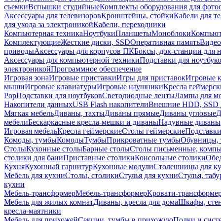
съемки
Вспышки студийные
Комплекты оборудования для фото
Аксессуары для телевизоров
Кронштейны, стойки
Кабели для т
для ухода за электроникой
Кабели, переходники
Компьютерная техника
Ноутбуки
Планшеты
Моноблоки
Компью
Комплектующие
Жесткие диски, SSD
Оперативная память
Видео
приводы
Аксессуары для корпусов ПК
Боксы, док-станции для 
Аксессуары для компьютерной техники
Подставки для ноутбук
электроникой
Программное обеспечение
Игровая зона
Игровые приставки
Игры для приставок
Игровые 
мыши
Игровые клавиатуры
Игровые наушники
Кресла геймерск
Pop
Подставки для ноутбуков
Светодиодные ленты
Лампы для м
Накопители данных
USB Flash накопители
Внешние HDD, SSD 
Мягкая мебель
Диваны, тахты
Диваны прямые
Диваны угловые
Д
мебели
Бескаркасные кресла-мешки и диваны
Надувные диваны
Игровая мебель
Кресла геймерские
Столы геймерские
Подставки
Комоды, тумбы
Комоды
Тумбы
Прикроватные тумбы
Обувницы, 
Столы
Кухонные столы
Барные столы
Столы письменные, комп
столики для бани
Приставные столики
Консольные столики
Обе
Кухня
Кухонный гарнитур
Кухонные модули
Столешницы для к
Мебель для кухни
Столы, столики
Стулья для кухни
Стулья, таб
кухни
Мебель-трансформер
Мебель-трансформер
Кровати-трансформе
Мебель для жилых комнат
Диваны, кресла для дома
Шкафы, стен
кресла-маятники
Мебель для прихожей
Секции, тумбы в прихожую
Полки и сист