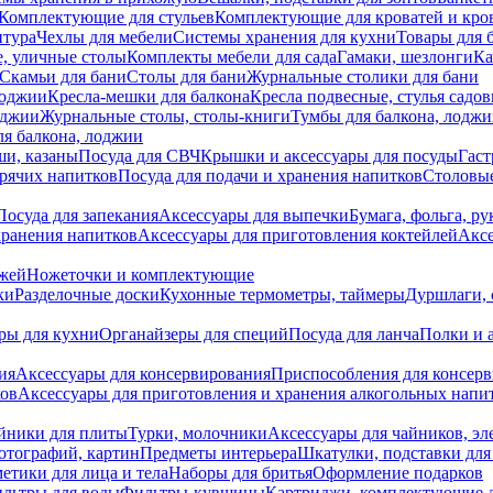
Комплектующие для стульев
Комплектующие для кроватей и кро
итура
Чехлы для мебели
Системы хранения для кухни
Товары для 
, уличные столы
Комплекты мебели для сада
Гамаки, шезлонги
Ка
Скамьи для бани
Столы для бани
Журнальные столики для бани
лоджии
Кресла-мешки для балкона
Кресла подвесные, стулья садо
оджии
Журнальные столы, столы-книги
Тумбы для балкона, лодж
я балкона, лоджии
ши, казаны
Посуда для СВЧ
Крышки и аксессуары для посуды
Гаст
орячих напитков
Посуда для подачи и хранения напитков
Столовы
Посуда для запекания
Аксессуары для выпечки
Бумага, фольга, р
хранения напитков
Аксессуары для приготовления коктейлей
Аксе
ожей
Ножеточки и комплектующие
ки
Разделочные доски
Кухонные термометры, таймеры
Дуршлаги, 
ры для кухни
Органайзеры для специй
Посуда для ланча
Полки и 
ия
Аксессуары для консервирования
Приспособления для консер
ков
Аксессуары для приготовления и хранения алкогольных напи
йники для плиты
Турки, молочники
Аксессуары для чайников, э
отографий, картин
Предметы интерьера
Шкатулки, подставки дл
етики для лица и тела
Наборы для бритья
Оформление подарков
льтры для воды
Фильтры-кувшины
Картриджи, комплектующие д