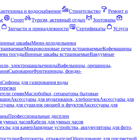
антехника и водоснабжение
Строительство
Ремонт и
ье
Спорт
Туризм, активный отдых
Зоотовары
я
Запчасти и принадлежности
Сертификаты
Услуги
Винные шкафы
Мини-холодильники
траиваемые
Микроволновые печи встраиваемые
Кофемашины
ева посуды
Винные шкафы встраиваемые
Вакуумные
рили, электрошашлычницы
Вафельницы, орешницы,
ания
Сыроварни
Фритюрницы, фондю-
а
Сифоны для газирования воды
терезки
тели семян
Маслобойки, сепараторы бытовые
машин
Аксессуары для мультиварок, хлебопечек
Аксессуары для
ссуары для сушилок овощей и фруктов
Аксессуары для
раны
Профессиональные дисплеи
я умных часов
Кабели для умных часов
ехлы для камер
Зарядные устройства, аккумуляторы для фото,
тостудии
Фотозонты, отражатели
Оборудование для предметной