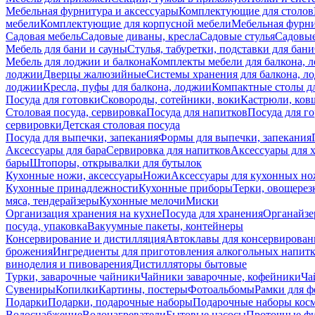
Мебельная фурнитура и аксессуары
Комплектующие для столов
мебели
Комплектующие для корпусной мебели
Мебельная фурн
Садовая мебель
Садовые диваны, кресла
Садовые стулья
Садовые
Мебель для бани и сауны
Стулья, табуретки, подставки для бани
Мебель для лоджии и балкона
Комплекты мебели для балкона, 
лоджии
Дверцы жалюзийные
Системы хранения для балкона, л
лоджии
Кресла, пуфы для балкона, лоджии
Компактные столы дл
Посуда для готовки
Сковороды, сотейники, воки
Кастрюли, ков
Столовая посуда, сервировка
Посуда для напитков
Посуда для г
сервировки
Детская столовая посуда
Посуда для выпечки, запекания
Формы для выпечки, запекания
Аксессуары для бара
Сервировка для напитков
Аксессуары для 
бары
Штопоры, открывалки для бутылок
Кухонные ножи, аксессуары
Ножи
Аксессуары для кухонных н
Кухонные принадлежности
Кухонные приборы
Терки, овощерез
мяса, тендерайзеры
Кухонные мелочи
Миски
Организация хранения на кухне
Посуда для хранения
Органайзе
посуда, упаковка
Вакуумные пакеты, контейнеры
Консервирование и дистилляция
Автоклавы для консервирован
брожения
Ингредиенты для приготовления алкогольных напит
виноделия и пивоварения
Дистилляторы бытовые
Турки, заварочные чайники
Чайники заварочные, кофейники
Ча
Сувениры
Копилки
Картины, постеры
Фотоальбомы
Рамки для ф
Подарки
Подарки, подарочные наборы
Подарочные наборы косм
Водоснабжение
Водонагреватели
Бытовые насосы
Проточные фи