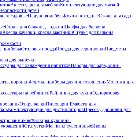
ваток
Аксессуары для мебели
Комплектующие для мягкой
безопасности детей
чели садовые
Надувная мебель
Кухни походные
Столы для сада
вые
Столы для балкона, лоджии
Шкафы для балкона,
ии
Кресла-качалки, кресла-маятники
Стулья для балкона,
роемкости
е приборы
Столовая посуда
Посуда для сервировки
Предметы
укава для выпечки
ссуары для охлаждения напитков
Наборы для бара, мини-
сита, воронки
Формы, приборы для приготовления
Молотки для
аксессуары на рейлинги
Рейлинги для кухни
Одноразовая
вирования
Открывалки
Пивоварни
Емкости для
тков
Комплектующие для дистилляторов
Прессы, дробилки для
лектрочайников
Фильтры-кувшины
я украшений
Статуэтки
Магниты сувенирные
Иконы
ля проточных фильтров
Магистральные фильтры, системы