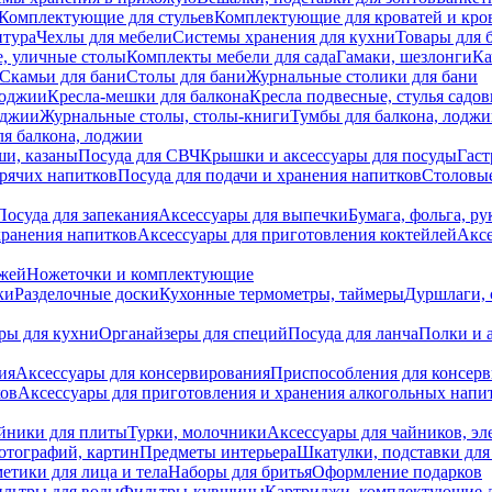
Комплектующие для стульев
Комплектующие для кроватей и кро
итура
Чехлы для мебели
Системы хранения для кухни
Товары для 
, уличные столы
Комплекты мебели для сада
Гамаки, шезлонги
Ка
Скамьи для бани
Столы для бани
Журнальные столики для бани
лоджии
Кресла-мешки для балкона
Кресла подвесные, стулья садо
оджии
Журнальные столы, столы-книги
Тумбы для балкона, лодж
я балкона, лоджии
ши, казаны
Посуда для СВЧ
Крышки и аксессуары для посуды
Гаст
орячих напитков
Посуда для подачи и хранения напитков
Столовы
Посуда для запекания
Аксессуары для выпечки
Бумага, фольга, р
хранения напитков
Аксессуары для приготовления коктейлей
Аксе
ожей
Ножеточки и комплектующие
ки
Разделочные доски
Кухонные термометры, таймеры
Дуршлаги, 
ры для кухни
Органайзеры для специй
Посуда для ланча
Полки и 
ия
Аксессуары для консервирования
Приспособления для консер
ков
Аксессуары для приготовления и хранения алкогольных напи
йники для плиты
Турки, молочники
Аксессуары для чайников, э
отографий, картин
Предметы интерьера
Шкатулки, подставки дл
етики для лица и тела
Наборы для бритья
Оформление подарков
льтры для воды
Фильтры-кувшины
Картриджи, комплектующие д