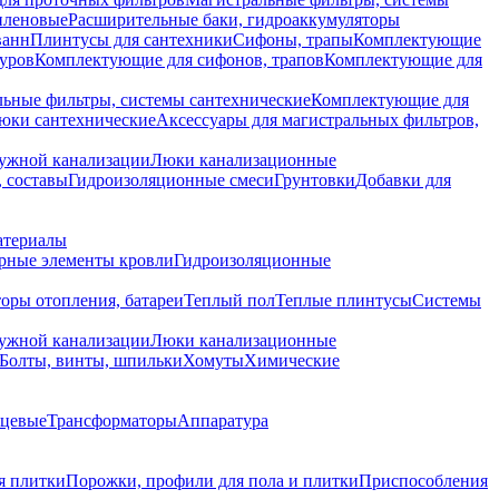
иленовые
Расширительные баки, гидроаккумуляторы
ванн
Плинтусы для сантехники
Сифоны, трапы
Комплектующие
уров
Комплектующие для сифонов, трапов
Комплектующие для
ьные фильтры, системы сантехнические
Комплектующие для
юки сантехнические
Аксессуары для магистральных фильтров,
ружной канализации
Люки канализационные
 составы
Гидроизоляционные смеси
Грунтовки
Добавки для
атериалы
рные элементы кровли
Гидроизоляционные
оры отопления, батареи
Теплый пол
Теплые плинтусы
Системы
ружной канализации
Люки канализационные
Болты, винты, шпильки
Хомуты
Химические
нцевые
Трансформаторы
Аппаратура
я плитки
Порожки, профили для пола и плитки
Приспособления