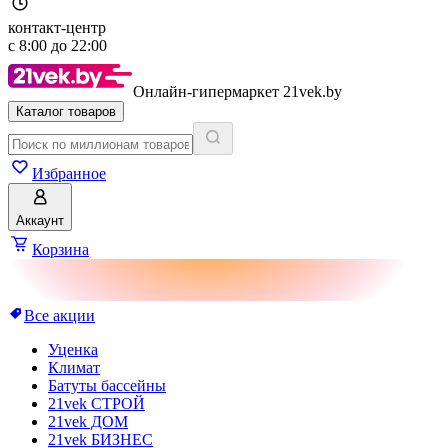
контакт-центр
с
8:00
до
22:00
Онлайн-гипермаркет 21vek.by
Каталог товаров
Избранное
Аккаунт
Корзина
Все акции
Уценка
Климат
Батуты бассейны
21vek СТРОЙ
21vek ДОМ
21vek БИЗНЕС