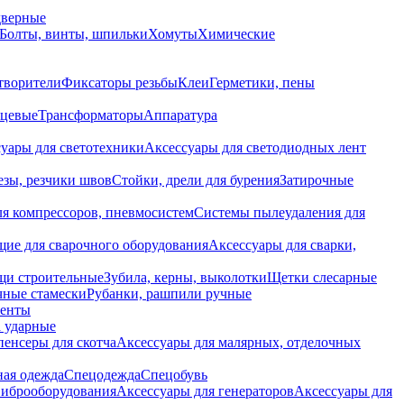
дверные
Болты, винты, шпильки
Хомуты
Химические
творители
Фиксаторы резьбы
Клеи
Герметики, пены
нцевые
Трансформаторы
Аппаратура
уары для светотехники
Аксессуары для светодиодных лент
езы, резчики швов
Стойки, дрели для бурения
Затирочные
ля компрессоров, пневмосистем
Системы пылеудаления для
ие для сварочного оборудования
Аксессуары для сварки,
щи строительные
Зубила, керны, выколотки
Щетки слесарные
чные стамески
Рубанки, рашпили ручные
енты
 ударные
енсеры для скотча
Аксессуары для малярных, отделочных
ная одежда
Спецодежда
Спецобувь
виброоборудования
Аксессуары для генераторов
Аксессуары для