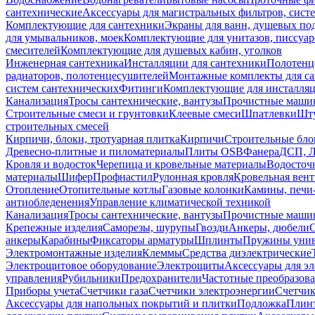
сантехнические
Аксессуары для магистральных фильтров, сист
Комплектующие для сантехники
Экраны для ванн, душевых по
для умывальников, моек
Комплектующие для унитазов, писсуар
смесителей
Комплектующие для душевых кабин, уголков
Инженерная сантехника
Инсталляции для сантехники
Полотенц
радиаторов, полотенцесушителей
Монтажные комплекты для с
систем сантехнических
Фитинги
Комплектующие для инсталля
Канализация
Тросы сантехнические, вантузы
Прочистные маши
Строительные смеси и грунтовки
Клеевые смеси
Шпатлевки
Шту
строительных смесей
Кирпичи, блоки, тротуарная плитка
Кирпичи
Строительные бло
Древесно-плитные и пиломатериалы
Плиты OSB
Фанера
ДСП, 
Кровля и водосток
Черепица и кровельные материалы
Водосточ
материалы
Шифер
Профнастил
Рулонная кровля
Кровельная вен
Отопление
Отопительные котлы
Газовые колонки
Камины, печи
антиобледенения
Управление климатической техникой
Канализация
Тросы сантехнические, вантузы
Прочистные маши
Крепежные изделия
Саморезы, шурупы
Гвозди
Анкеры, дюбели
анкеры
Карабины
Фиксаторы арматуры
Шплинты
Пружины унив
Электромонтажные изделия
Клеммы
Средства диэлектрические
Электрощитовое оборудование
Электрощиты
Аксессуары для э
управления
Рубильники
Предохранители
Частотные преобразов
Приборы учета
Счетчики газа
Счетчики электроэнергии
Счетчи
Аксессуары для напольных покрытий и плитки
Подложка
Плинт