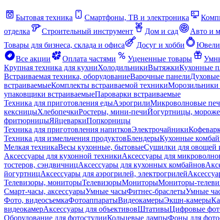
Бытовая техника
Смартфоны, ТВ и электроника
Комп
отделка
Строительный инструмент
Дом и сад
Авто и 
Товары для бизнеса, склада и офиса
Досуг и хобби
Ювели
Все акции
Оплата частями
Уцененные товары
Умны
Крупная техника для кухни
Холодильники
Вытяжки
Кухонные 
Встраиваемая техника, оборудование
Варочные панели
Духовые
встраиваемые
Комплекты встраиваемой техники
Морозильники 
упаковщики встраиваемые
Пароварки встраиваемые
Техника для приготовления еды
Аэрогрили
Микроволновые пе
кексницы
Хлебопечки
Ростеры, мини-печи
Йогуртницы, морож
фритюрницы
Яйцеварки
Попкорницы
Техника для приготовления напитков
Электрочайники
Кофевар
Техника для измельчения продуктов
Блендеры
Кухонные комбай
Мелкая техника
Весы кухонные, бытовые
Сушилки для овощей 
Аксессуары для кухонной техники
Аксессуары для микроволно
тостеров, сэндвичниц
Аксессуары для кухонных комбайнов
Акс
йогуртниц
Аксессуары для аэрогрилей, электрогрилей
Аксессуа
Телевизоры, мониторы
Телевизоры
Мониторы
Мониторы-телеви
Смарт-часы, аксессуары
Умные часы
Фитнес-браслеты
Умные ча
Фото, видеосъемка
Фотоаппараты
Видеокамеры
Экшн-камеры
Ка
видеокамер
Аксессуары для объективов
Штативы
Цифровые фот
Оборудование для фотостудии
Кольцевые лампы
Фоны для фото