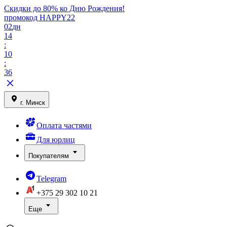
Скидки до 80% ко Дню Рождения!
промокод HAPPY22
02
дн
14
:
10
:
36
г. Минск
Оплата частями
Для юрлиц
Покупателям
Telegram
+375 29
302 10 21
Еще