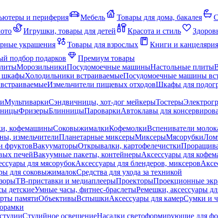
ьютеры и периферия
Мебель
Товары для дома, бакалея
С
мото
Игрушки, товары для детей
Красота и стиль
Здоров
рные украшения
Товары для взрослых
Книги и канцеляри
й подбор подарков
Премиум товары
плиты
Морозильники
Посудомоечные машины
Настольные плиты
 шкафы
Холодильники встраиваемые
Посудомоечные машины вс
встраиваемые
Измельчители пищевых отходов
Шкафы для подогр
чи
Мультиварки
Сэндвичницы, хот-дог мейкеры
Тостеры
Электрог
еницы
Фризеры
Блинницы
Пароварки
Автоклавы для консервиров
ки, кофемашины
Соковыжималки
Кофемолки
Вспениватели молок
ны, измельчители
Планетарные миксеры
Миксеры
Мясорубки
Лом
и фруктов
Вакууматоры
Открывалки, картофелечистки
Проращива
вых печей
Вакуумные пакеты, контейнеры
Аксессуары для кофе
ессуары для мясорубок
Аксессуары для блендеров, миксеров
Аксе
ры для соковыжималок
Средства для ухода за техникой
зоры
ТВ-приставки и медиаплееры
Проекторы
Проекционные эк
сы детские
Умные часы, фитнес-браслеты
Ремешки, аксессуары дл
рты памяти
Объективы
Вспышки
Аксессуары для камер
Сумки и ч
орамки
студии
Студийное освещение
Насадки светоформирующие для фо