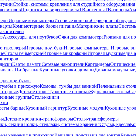
студии
Стойки, системы крепления для студийного оборудования
елевизоров
Подписки на видеосервисы
ТВ-антенны
ТВ-тюнеры
Ак
теры
Игровые компьютеры
Игровые консоли
Серверное оборудов
карты
Компьютерные блоки питания
Материнские платы
Системы
накопителей
ов
Аксессуары для ноутбуков
Очки для компьютера
Рюкзаки для но
контроллеры
Игровые ноутбуки
Игровые компьютеры
Игровые ви
ие
Столы геймерские
Игровые микрофоны
Игровая мультимедиа 
ониторов
диски
Карты памяти
Сетевые накопители
Картридеры
Оптические
иваны П-образные
Кухонные уголки, диваны
Диваны модульные
 для ноутбуков
тумбы в прихожую
Комоды, тумбы для ванной
Пеленальные стол
ьютерные
Детские столы
Туалетные столики
Журнальные столы
Са
денные группы
Столы-книги
ухни
уреты барные
Кухонный гарнитур
Кухонные модули
Кухонные угол
ры
Детские кроватки-трансформеры
Столы-трансформеры
ки, секции
Полки, стеллажи, системы хранения
Стулья, кресла
Ко
емы хранения в прихожую
Вешалки, подставки для зонтов
Банкет