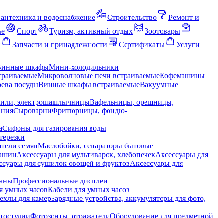
антехника и водоснабжение
Строительство
Ремонт и
ье
Спорт
Туризм, активный отдых
Зоотовары
я
Запчасти и принадлежности
Сертификаты
Услуги
Винные шкафы
Мини-холодильники
траиваемые
Микроволновые печи встраиваемые
Кофемашины
ева посуды
Винные шкафы встраиваемые
Вакуумные
рили, электрошашлычницы
Вафельницы, орешницы,
ания
Сыроварни
Фритюрницы, фондю-
а
Сифоны для газирования воды
терезки
тели семян
Маслобойки, сепараторы бытовые
машин
Аксессуары для мультиварок, хлебопечек
Аксессуары для
ссуары для сушилок овощей и фруктов
Аксессуары для
раны
Профессиональные дисплеи
я умных часов
Кабели для умных часов
ехлы для камер
Зарядные устройства, аккумуляторы для фото,
тостудии
Фотозонты, отражатели
Оборудование для предметной