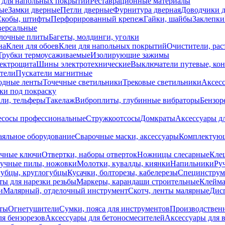
 для напольных покрытий
Реставрационные материалы
ые
Замки дверные
Петли дверные
Фурнитура дверная
Доводчики 
Скобы, штифты
Перфорированный крепеж
Гайки, шайбы
Заклепки
ерсальные
лочные плиты
Багеты, молдинги, уголки
на
Клеи для обоев
Клеи для напольных покрытий
Очистители, рас
Трубки термоусаживаемые
Изолирующие зажимы
лектрощита
Шины электротехнические
Выключатели путевые, ко
атели
Пускатели магнитные
одные ленты
Точечные светильники
Трековые светильники
Аксесс
и под покраску
ли, тельферы
Такелаж
Виброплиты, глубинные вибраторы
Бензор
сосы профессиональные
Стружкоотсосы
Домкраты
Аксессуары д
аяльное оборудование
Сварочные маски, аксессуары
Комплектующ
ечные ключи
Отвертки, наборы отверток
Ножницы слесарные
Кле
учные пилы, ножовки
Молотки, кувалды, киянки
Напильники
Ру
убцы, круглогубцы
Кусачки, болторезы, кабелерезы
Специнструм
ы для нарезки резьбы
Маркеры, карандаши строительные
Клейма
и
Малярный, отделочный инструмент
Скотч, ленты малярные
Дисп
иты
Огнетушители
Сумки, пояса для инструментов
Производствен
я бензорезов
Аксессуары для бетоносмесителей
Аксессуары для 