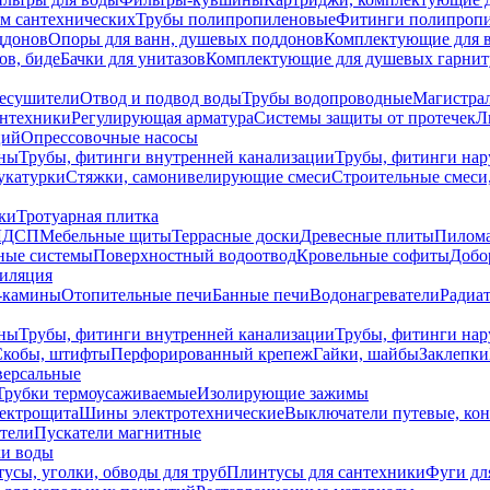
ем сантехнических
Трубы полипропиленовые
Фитинги полипроп
ддонов
Опоры для ванн, душевых поддонов
Комплектующие для 
ов, биде
Бачки для унитазов
Комплектующие для душевых гарнит
есушители
Отвод и подвод воды
Трубы водопроводные
Магистрал
антехники
Регулирующая арматура
Системы защиты от протечек
Л
ций
Опрессовочные насосы
ны
Трубы, фитинги внутренней канализации
Трубы, фитинги на
катурки
Стяжки, самонивелирующие смеси
Строительные смеси,
ки
Тротуарная плитка
ЛДСП
Мебельные щиты
Террасные доски
Древесные плиты
Пилом
ные системы
Поверхностный водоотвод
Кровельные софиты
Добо
тиляция
-камины
Отопительные печи
Банные печи
Водонагреватели
Радиат
ны
Трубы, фитинги внутренней канализации
Трубы, фитинги на
Скобы, штифты
Перфорированный крепеж
Гайки, шайбы
Заклепки
ерсальные
Трубки термоусаживаемые
Изолирующие зажимы
лектрощита
Шины электротехнические
Выключатели путевые, ко
атели
Пускатели магнитные
ки воды
усы, уголки, обводы для труб
Плинтусы для сантехники
Фуги дл