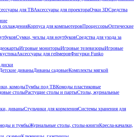
сессуары для ТВ
Аксессуары для проектора
Очки 3D
Средства
ание
 охлаждения
Корпуса для компьютеров
Процессоры
Оптические
утбуков
Сумки, чехлы для ноутбуков
Средства для ухода за
деокарты
Игровые мониторы
Игровые телевизоры
Игровые
акустика
Аксессуары для геймеров
Фигурки Funko
 диски
Детские диваны
Диваны садовые
Комплекты мягкой
ики, комоды
Тумбы под ТВ
Комоды пластиковые
довые столы
Растущие столы и парты
Столы, журнальные
ки, диваны
Стульчики для кормления
Системы хранения для
моды и тумбы
Журнальные столы, столы-книги
Кресла-качалки,
ки, скамьи
Ключницы, газетницы