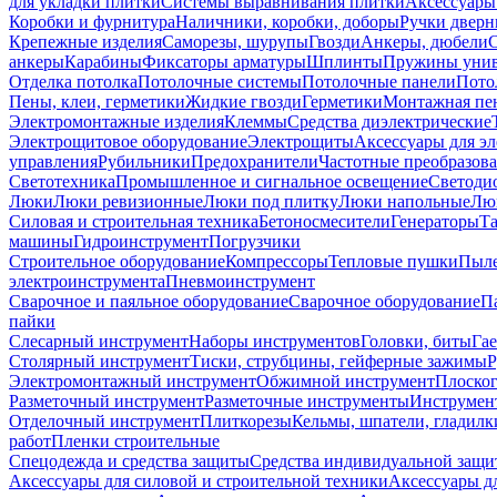
для укладки плитки
Системы выравнивания плитки
Аксессуары
Коробки и фурнитура
Наличники, коробки, доборы
Ручки дверн
Крепежные изделия
Саморезы, шурупы
Гвозди
Анкеры, дюбели
анкеры
Карабины
Фиксаторы арматуры
Шплинты
Пружины унив
Отделка потолка
Потолочные системы
Потолочные панели
Пото
Пены, клеи, герметики
Жидкие гвозди
Герметики
Монтажная пе
Электромонтажные изделия
Клеммы
Средства диэлектрические
Электрощитовое оборудование
Электрощиты
Аксессуары для э
управления
Рубильники
Предохранители
Частотные преобразов
Светотехника
Промышленное и сигнальное освещение
Светоди
Люки
Люки ревизионные
Люки под плитку
Люки напольные
Люк
Силовая и строительная техника
Бетоносмесители
Генераторы
Та
машины
Гидроинструмент
Погрузчики
Строительное оборудование
Компрессоры
Тепловые пушки
Пыле
электроинструмента
Пневмоинструмент
Сварочное и паяльное оборудование
Сварочное оборудование
П
пайки
Слесарный инструмент
Наборы инструментов
Головки, биты
Га
Столярный инструмент
Тиски, струбцины, гейферные зажимы
Р
Электромонтажный инструмент
Обжимной инструмент
Плоског
Разметочный инструмент
Разметочные инструменты
Инструмент
Отделочный инструмент
Плиткорезы
Кельмы, шпатели, гладилк
работ
Пленки строительные
Спецодежда и средства защиты
Средства индивидуальной защ
Аксессуары для силовой и строительной техники
Аксессуары дл