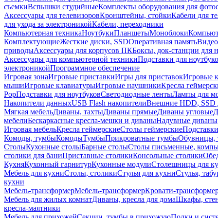
съемки
Вспышки студийные
Комплекты оборудования для фото
Аксессуары для телевизоров
Кронштейны, стойки
Кабели для т
для ухода за электроникой
Кабели, переходники
Компьютерная техника
Ноутбуки
Планшеты
Моноблоки
Компью
Комплектующие
Жесткие диски, SSD
Оперативная память
Видео
приводы
Аксессуары для корпусов ПК
Боксы, док-станции для 
Аксессуары для компьютерной техники
Подставки для ноутбук
электроникой
Программное обеспечение
Игровая зона
Игровые приставки
Игры для приставок
Игровые 
мыши
Игровые клавиатуры
Игровые наушники
Кресла геймерск
Pop
Подставки для ноутбуков
Светодиодные ленты
Лампы для м
Накопители данных
USB Flash накопители
Внешние HDD, SSD 
Мягкая мебель
Диваны, тахты
Диваны прямые
Диваны угловые
Д
мебели
Бескаркасные кресла-мешки и диваны
Надувные диваны
Игровая мебель
Кресла геймерские
Столы геймерские
Подставки
Комоды, тумбы
Комоды
Тумбы
Прикроватные тумбы
Обувницы, 
Столы
Кухонные столы
Барные столы
Столы письменные, комп
столики для бани
Приставные столики
Консольные столики
Обе
Кухня
Кухонный гарнитур
Кухонные модули
Столешницы для к
Мебель для кухни
Столы, столики
Стулья для кухни
Стулья, таб
кухни
Мебель-трансформер
Мебель-трансформер
Кровати-трансформе
Мебель для жилых комнат
Диваны, кресла для дома
Шкафы, стен
кресла-маятники
Мебель для прихожей
Секции, тумбы в прихожую
Полки и сист