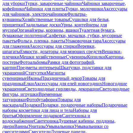
для уборки
Турки, заварочные чайники
Чайники заварочные,
кофейники
Чайники для плиты
Турки, молочники
Аксессуары
для чайников, электрочайников
Фильтры-
кувшины
Хозяйственные товары
Сушилки для белья,
прищепки
Гладильные доски
Урны, контейнеры для
мусора
Органайзеры, корзины, ящики
Туалетная бумага,
бумажные полотенца
Салфетки, мочалки, губки, мусорные
пакеты
Фольга, пленка, пакеты
Упаковочная тара
Аксессуары
для глажения
Аксессуары для стирки
Веревки,
шпагаты
Емкости, дозаторы для моющих средств
Вешалки-
плечики
Мешки хозяйственные
Сувениры
Копилки
Картины,
постеры
Фотоальбомы
Рамки для фотографий,
картин
Предметы интерьера
Шкатулки, подставки для
украшений
Статуэтки
Магниты
сувенирные
Иконы
Праздничный декор
Товары для
праздника
Елки
Аксессуары для елей новогодних
Новогодние
украшения
Светодиодные гирлянды, декорации
Светодиодные
фигуры, игрушки
Временные
татуировки
Фотобутафория
Товары для
маскарада
Подарки
Подарки, подарочные наборы
Подарочные
наборы косметики для лица и тела
Наборы для
бритья
Оформление подарков
Сантехника и
водоснабжение
Сантехника
Душевые кабины, поддоны,
двери
Ванны
Унитазы
Умывальники
Умывальники со
смесителями
Смесители
Душевые панели,