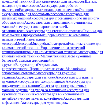
домашней техники
Принадлежности для пылесосов
Щетки,
насадки для пылесосов
Аксессуары для роботов-
пылесосов
Расходные материалы для пылесосов
Станции,
аккумуляторы для роботов-пылесосов
Аксессуары для
швейных машин
Аксессуары для промышленного швейного
оборудования
Аксессуары для стиральных и сушильных
машин
Аксессуары для пароочистителей,
отпаривателей
Аксессуары для стеклоочистителей
Техника для
измельчения продуктов
Блендеры
Кухонные комбайны,
измельчители
Планетарные
миксеры
Миксеры
Мясорубки
Ломтерезки
Комплектующие для
климатической техники
Управление климатической
техникой
Фильтры для климатической техники
Аксессуары для
климатической техники
Мелкая техника
Весы кухонные,
бытовые
Сушилки для овощей и
фруктов
Вакууматоры
Открывалки,
картофелечистки
Проращиватели семян
Маслобойки,
сепараторы бытовые
Аксессуары для крупной
техники
Аксессуары для вытяжек
Аксессуары для плит и
духовок
Аксессуары для холодильников
Аксессуары для
посудомоечных машин
Средства для посудомоечных
машин
Средства для ухода за техникой
Аксессуары для
кухонной техники
Аксессуары для микроволновых
печей
Вакуумные пакеты, контейнеры
Аксессуары для
кофемашин
Аксессуары для мультиварок,