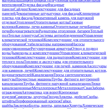
материалы
Шифер
Профнастил
Рулонная кровля
Кровельная
вентиляция
Отделка фасада
Фасадные
панели
Сайдинг
Комплектующие для фасадных
панелей
Декоративные штукатурки для фасада
Клинкерная
плитка для фасада
Декоративный камень для наружной
отделки
Отопление
Отопительные котлы
Газовые
колонки
Камины, печи-камины
Отопительные печи
Банные
печи
Водонагреватели
Радиаторы отопления, батареи
Теплый
пол
Теплые плинтусы
Системы антиобледенения
Управление
климатической техникой
Комплектующие для отопительного
оборудования
Стабилизаторы напряжения
Насосы
циркуляционные
Регулирующая арматура
Отвод и подвод
воды
Дымоходы и комплектующие
Управление климатической
техникой
Комплектующие для радиаторов
Комплектующие для
теплого пола
Топливо и аксессуары для отопительного
оборудования
Комплектующие для печей, каминов
Аксессуары
для каминов, печей
Комплектующие для отопительных котлов,
водонагревателей
Канализация
Тросы сантехнические,
вантузы
Прочистные машины
Трубы, фитинги внутренней
канализации
Трубы, фитинги наружной канализации
Люки
канализационные
Металлопрокат
Металлопрокат
Сваи
Заборы,
ограждения
Автоматика для ворот
Крепежные
изделия
Саморезы, шурупы
Гвозди
Анкеры, дюбели
Скобы,
штифты
Перфорированный крепеж
Гайки,
шайбы
Заклепки
Болты, винты, шпильки
Хомуты
Химические