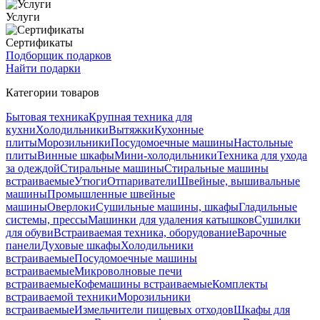
Услуги
Сертификаты
Подборщик подарков
Найти подарки
Категории товаров
Бытовая техника
Крупная техника для
кухни
Холодильники
Вытяжки
Кухонные
плиты
Морозильники
Посудомоечные машины
Настольные
плиты
Винные шкафы
Мини-холодильники
Техника для ухода
за одеждой
Стиральные машины
Стиральные машины
встраиваемые
Утюги
Отпариватели
Швейные, вышивальные
машины
Промышленные швейные
машины
Оверлоки
Сушильные машины, шкафы
Гладильные
системы, прессы
Машинки для удаления катышков
Сушилки
для обуви
Встраиваемая техника, оборудование
Варочные
панели
Духовые шкафы
Холодильники
встраиваемые
Посудомоечные машины
встраиваемые
Микроволновые печи
встраиваемые
Кофемашины встраиваемые
Комплекты
встраиваемой техники
Морозильники
встраиваемые
Измельчители пищевых отходов
Шкафы для