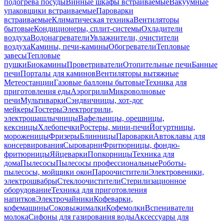
подогрева посуды
Винные шкафы встраиваемые
Вакуумные
упаковщики встраиваемые
Пароварки
встраиваемые
Климатическая техника
Вентиляторы
бытовые
Кондиционеры, сплит-системы
Охладители
воздуха
Водонагреватели
Увлажнители, очистители
воздуха
Камины, печи-камины
Обогреватели
Тепловые
завесы
Тепловые
пушки
Биокамины
Проветриватели
Отопительные печи
Банные
печи
Порталы для каминов
Вентиляторы вытяжные
Метеостанции
Газовые баллоны бытовые
Техника для
приготовления еды
Аэрогрили
Микроволновые
печи
Мультиварки
Сэндвичницы, хот-дог
мейкеры
Тостеры
Электрогрили,
электрошашлычницы
Вафельницы, орешницы,
кексницы
Хлебопечки
Ростеры, мини-печи
Йогуртницы,
мороженицы
Фризеры
Блинницы
Пароварки
Автоклавы для
консервирования
Сыроварни
Фритюрницы, фондю-
фритюрницы
Яйцеварки
Попкорницы
Техника для
дома
Пылесосы
Пылесосы профессиональные
Роботы-
пылесосы, мойщики окон
Пароочистители
Электровеники,
электрошвабры
Стеклоочистители
Стерилизационное
оборудование
Техника для приготовления
напитков
Электрочайники
Кофеварки,
кофемашины
Соковыжималки
Кофемолки
Вспениватели
молока
Сифоны для газирования воды
Аксессуары для