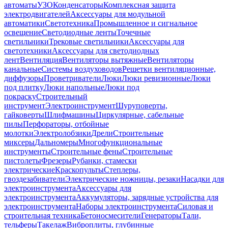
автоматы
УЗО
Конденсаторы
Комплексная защита
электродвигателей
Аксессуары для модульной
автоматики
Светотехника
Промышленное и сигнальное
освещение
Светодиодные ленты
Точечные
светильники
Трековые светильники
Аксессуары для
светотехники
Аксессуары для светодиодных
лент
Вентиляция
Вентиляторы вытяжные
Вентиляторы
канальные
Системы воздуховодов
Решетки вентиляционные,
диффузоры
Проветриватели
Люки
Люки ревизионные
Люки
под плитку
Люки напольные
Люки под
покраску
Строительный
инструмент
Электроинструмент
Шуруповерты,
гайковерты
Шлифмашины
Циркулярные, сабельные
пилы
Перфораторы, отбойные
молотки
Электролобзики
Дрели
Строительные
миксеры
Дальномеры
Многофункциональные
инструменты
Строительные фены
Строительные
пистолеты
Фрезеры
Рубанки, стамески
электрические
Краскопульты
Степлеры,
гвоздезабиватели
Электрические ножницы, резаки
Насадки для
электроинструмента
Аксессуары для
электроинструмента
Аккумуляторы, зарядные устройства для
электроинструмента
Наборы электроинструмента
Силовая и
строительная техника
Бетоносмесители
Генераторы
Тали,
тельферы
Такелаж
Виброплиты, глубинные