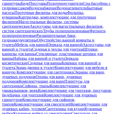
гарнитуры
Биде
Писсуары
Полотенцесушители
Спа-бассейны с
гидромассажем
Водоснабжение
Водонагреватели
Бытовые
насосы
Проточные фильтры для воды
Фильтры-
кувшины
Картриджи, комплектующие для проточных
фильтров
Магистральные фильтры, системы
сантехнические
Аксессуары для магистральных фильтров,
систем сантехнических
Трубы полипропиленовые
Фитинги
полипропиленовые
Расширительные баки,
гидроаккумуляторы
Обустройство ванной комнаты и
туалета
Мебель для ванной
Зеркала для ванной
Аксессуары для
ванной и туалета
Сиденья и чехлы для унитаза
Шторки,
карнизы для ванны
Стеклянные, пластиковые шторки для
ванны
Наборы для ванной и туалета
Зеркала
косметические
Сиденья для ванны
Коврики для ванной и
туалета
Экран-дверки в туалет
Комплектующие для мебели в
ванную
Комплектующие для сантехники
Экраны для ванн,
душевых поддонов
Опоры для ванн, душевых
поддонов
Комплектующие для ванн
Плинтусы для
сантехники
Сифоны, трапы
Комплектующие для
умывальников, моек
Комплектующие для унитазов, писсуаров,
биде
Бачки для унитазов
Комплектующие для душевых
гарнитуров
Комплектующие для сифонов,
трапов
Комплектующие для смесителей
Комплектующие для
душевых кабин, уголков
Сантехника для кухни
Кухонные
мойки
Кухонные мойки со смесителями
Смесители для