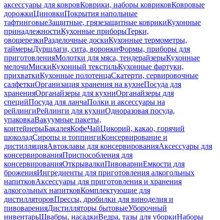
аксессуары для ковров
Коврики, наборы ковриков
Ковровые
дорожки
Циновки
Покрытия напольные
тафтинговые
Защитные, грязезащитные коврики
Кухонные
принадлежности
Кухонные приборы
Терки,
овощерезки
Разделочные доски
Кухонные термометры,
таймеры
Дуршлаги, сита, воронки
Формы, приборы для
приготовления
Молотки для мяса, тендерайзеры
Кухонные
мелочи
Миски
Кухонный текстиль
Кухонные фартуки,
прихватки
Кухонные полотенца
Скатерти, сервировочные
салфетки
Организация хранения на кухне
Посуда для
хранения
Органайзеры для кухни
Органайзеры для
специй
Посуда для ланча
Полки и аксессуары на
рейлинги
Рейлинги для кухни
Одноразовая посуда,
упаковка
Вакуумные пакеты,
контейнеры
Бакалея
Кофе
Чай
Цикорий, какао, горячий
шоколад
Сиропы и топпинги
Консервирование и
дистилляция
Автоклавы для консервирования
Аксессуары для
консервирования
Приспособления для
консервирования
Открывалки
Пивоварни
Емкости для
брожения
Ингредиенты для приготовления алкогольных
напитков
Аксессуары для приготовления и хранения
алкогольных напитков
Комплектующие для
дистилляторов
Прессы, дробилки для виноделия и
пивоварения
Дистилляторы бытовые
Уборочный
инвентарь
Швабры, насадки
Ведра, тазы для уборки
Наборы