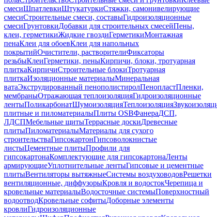
смеси
Шпатлевки
Штукатурки
Стяжки, самонивелирующие
смеси
Строительные смеси, составы
Гидроизоляционные
смеси
Грунтовки
Добавки для строительных смесей
Пены,
клеи, герметики
Жидкие гвозди
Герметики
Монтажная
пена
Клеи для обоев
Клеи для напольных
покрытий
Очистители, растворители
Фиксаторы
резьбы
Клеи
Герметики, пены
Кирпичи, блоки, тротуарная
плитка
Кирпичи
Строительные блоки
Тротуарная
плитка
Изоляционные материалы
Минеральная
вата
Экструдированный пенополистирол
Пенопласт
Пленки,
мембраны
Отражающая теплоизоляция
Гидроизоляционные
ленты
Поликарбонат
Шумоизоляция
Теплоизоляция
Звукоизоляц
плитные и пиломатериалы
Плиты OSB
Фанера
ДСП,
ЛДСП
Мебельные щиты
Террасные доски
Древесные
плиты
Пиломатериалы
Материалы для сухого
строительства
Гипсокартон
Гипсоволокнистые
листы
Цементные плиты
Профили для
гипсокартона
Комплектующие для гипсокартона
Ленты
армирующие
Уплотнительные ленты
Гипсовые и цементные
плиты
Вентиляторы вытяжные
Системы воздуховодов
Решетки
вентиляционные, диффузоры
Кровля и водосток
Черепица и
кровельные материалы
Водосточные системы
Поверхностный
водоотвод
Кровельные софиты
Доборные элементы
кровли
Гидроизоляционные