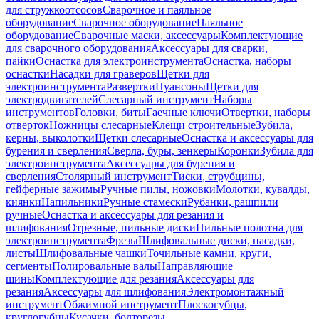
для стружкоотсосов
Сварочное и паяльное
оборудование
Сварочное оборудование
Паяльное
оборудование
Сварочные маски, аксессуары
Комплектующие
для сварочного оборудования
Аксессуары для сварки,
пайки
Оснастка для электроинструмента
Оснастка, наборы
оснастки
Насадки для граверов
Щетки для
электроинструмента
Развертки
Пуансоны
Щетки для
электродвигателей
Слесарный инструмент
Наборы
инструментов
Головки, биты
Гаечные ключи
Отвертки, наборы
отверток
Ножницы слесарные
Клещи строительные
Зубила,
керны, выколотки
Щетки слесарные
Оснастка и аксессуары для
бурения и сверления
Сверла, буры, зенкеры
Коронки
Зубила для
электроинструмента
Аксессуары для бурения и
сверления
Столярный инструмент
Тиски, струбцины,
гейферные зажимы
Ручные пилы, ножовки
Молотки, кувалды,
киянки
Напильники
Ручные стамески
Рубанки, рашпили
ручные
Оснастка и аксессуары для резания и
шлифования
Отрезные, пильные диски
Пильные полотна для
электроинструмента
Фрезы
Шлифовальные диски, насадки,
листы
Шлифовальные чашки
Точильные камни, круги,
сегменты
Полировальные валы
Направляющие
шины
Комплектующие для резания
Аксессуары для
резания
Аксессуары для шлифования
Электромонтажный
инструмент
Обжимной инструмент
Плоскогубцы,
круглогубцы
Кусачки, болторезы,