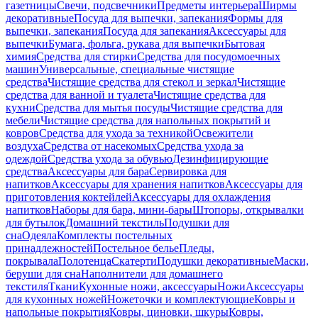
газетницы
Свечи, подсвечники
Предметы интерьера
Ширмы
декоративные
Посуда для выпечки, запекания
Формы для
выпечки, запекания
Посуда для запекания
Аксессуары для
выпечки
Бумага, фольга, рукава для выпечки
Бытовая
химия
Средства для стирки
Средства для посудомоечных
машин
Универсальные, специальные чистящие
средства
Чистящие средства для стекол и зеркал
Чистящие
средства для ванной и туалета
Чистящие средства для
кухни
Средства для мытья посуды
Чистящие средства для
мебели
Чистящие средства для напольных покрытий и
ковров
Средства для ухода за техникой
Освежители
воздуха
Средства от насекомых
Средства ухода за
одеждой
Средства ухода за обувью
Дезинфицирующие
средства
Аксессуары для бара
Сервировка для
напитков
Аксессуары для хранения напитков
Аксессуары для
приготовления коктейлей
Аксессуары для охлаждения
напитков
Наборы для бара, мини-бары
Штопоры, открывалки
для бутылок
Домашний текстиль
Подушки для
сна
Одеяла
Комплекты постельных
принадлежностей
Постельное белье
Пледы,
покрывала
Полотенца
Скатерти
Подушки декоративные
Маски,
беруши для сна
Наполнители для домашнего
текстиля
Ткани
Кухонные ножи, аксессуары
Ножи
Аксессуары
для кухонных ножей
Ножеточки и комплектующие
Ковры и
напольные покрытия
Ковры, циновки, шкуры
Ковры,