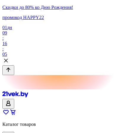
Скидки до 80% ко Дню Рождения!
промокод HAPPY22
01
дн
09
:
16
:
05
Каталог товаров