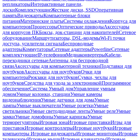
репликаторы
Интерактивные панели,
доски
Комплектующие
Жесткие диски, SSD
Оперативная
память
Видеокарты
Компьютерные блоки
питания
Материнские платы
Системы охлаждения
Корпуса для
компьютеров
Процессоры
Оптические приводы
Аксессуары
для корпусов ПК
Боксы, док-станции для накопителей
Сетевое
оборудование
Маршрутизаторы, DSL-модемы
Wi-Fi точки
доступа, усилители сигнала
Беспроводные
адаптеры
Коммутаторы
Сетевые адаптеры
Powerline
Сетевые
комплектующие
IP-телефония
Медиаконвертеры
Кабели,
переходники сетевые
Антенны для беспроводной
связи
Аксессуары для компьютерной техники
Подставки для
ноутбуков
Аксессуары для ноутбуков
Очки для
компьютера
Рюкзаки для ноутбуков
Сумки, чехлы для
ноутбуков
Средства для ухода за электроникой
Программное
обеспечение
Система Умный дом
Управление умным
домом
Умные колонки, станции
Умные камеры
видеонаблюдения
Умные датчики для дома
Умные
лампы
Умные выключатели
Умные розетки
Умные
светильники
Умные светодиодные ленты
Умные реле
Умные
замки
Умные домофоны
Умные карнизы
Умные
терморегуляторы
Игровая зона
Игровые приставки
Игры для
приставок
Игровые контроллеры
Игровые ноутбуки
Игровые
компьютеры
Игровые видеокарты
Игровые мониторы
Игровые
телевизоры
Игровые мыши
Игровые клавиатуры
Игровые