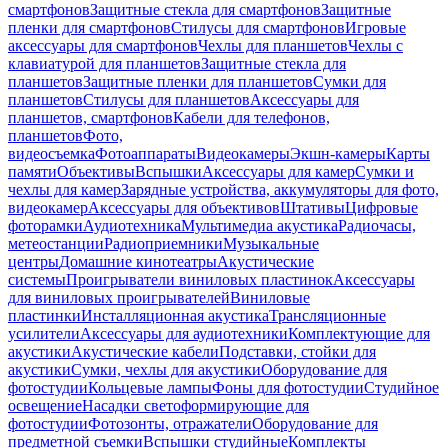
смартфонов
Защитные стекла для смартфонов
Защитные
пленки для смартфонов
Стилусы для смартфонов
Игровые
аксессуары для смартфонов
Чехлы для планшетов
Чехлы с
клавиатурой для планшетов
Защитные стекла для
планшетов
Защитные пленки для планшетов
Сумки для
планшетов
Стилусы для планшетов
Аксессуары для
планшетов, смартфонов
Кабели для телефонов,
планшетов
Фото,
видеосъемка
Фотоаппараты
Видеокамеры
Экшн-камеры
Карты
памяти
Объективы
Вспышки
Аксессуары для камер
Сумки и
чехлы для камер
Зарядные устройства, аккумуляторы для фото,
видеокамер
Аксессуары для объективов
Штативы
Цифровые
фоторамки
Аудиотехника
Мультимедиа акустика
Радиочасы,
метеостанции
Радиоприемники
Музыкальные
центры
Домашние кинотеатры
Акустические
системы
Проигрыватели виниловых пластинок
Аксессуары
для виниловых проигрывателей
Виниловые
пластинки
Инсталляционная акустика
Трансляционные
усилители
Аксессуары для аудиотехники
Комплектующие для
акустики
Акустические кабели
Подставки, стойки для
акустики
Сумки, чехлы для акустики
Оборудование для
фотостудии
Кольцевые лампы
Фоны для фотостудии
Студийное
освещение
Насадки светоформирующие для
фотостудии
Фотозонты, отражатели
Оборудование для
предметной съемки
Вспышки студийные
Комплекты