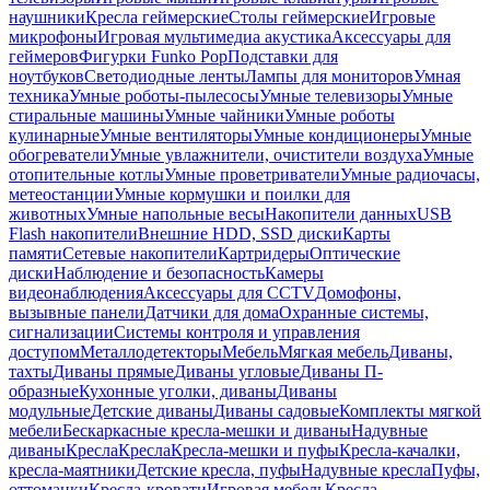
наушники
Кресла геймерские
Столы геймерские
Игровые
микрофоны
Игровая мультимедиа акустика
Аксессуары для
геймеров
Фигурки Funko Pop
Подставки для
ноутбуков
Светодиодные ленты
Лампы для мониторов
Умная
техника
Умные роботы-пылесосы
Умные телевизоры
Умные
стиральные машины
Умные чайники
Умные роботы
кулинарные
Умные вентиляторы
Умные кондиционеры
Умные
обогреватели
Умные увлажнители, очистители воздуха
Умные
отопительные котлы
Умные проветриватели
Умные радиочасы,
метеостанции
Умные кормушки и поилки для
животных
Умные напольные весы
Накопители данных
USB
Flash накопители
Внешние HDD, SSD диски
Карты
памяти
Сетевые накопители
Картридеры
Оптические
диски
Наблюдение и безопасность
Камеры
видеонаблюдения
Аксессуары для CCTV
Домофоны,
вызывные панели
Датчики для дома
Охранные системы,
сигнализации
Системы контроля и управления
доступом
Металлодетекторы
Мебель
Мягкая мебель
Диваны,
тахты
Диваны прямые
Диваны угловые
Диваны П-
образные
Кухонные уголки, диваны
Диваны
модульные
Детские диваны
Диваны садовые
Комплекты мягкой
мебели
Бескаркасные кресла-мешки и диваны
Надувные
диваны
Кресла
Кресла
Кресла-мешки и пуфы
Кресла-качалки,
кресла-маятники
Детские кресла, пуфы
Надувные кресла
Пуфы,
оттоманки
Кресла-кровати
Игровая мебель
Кресла