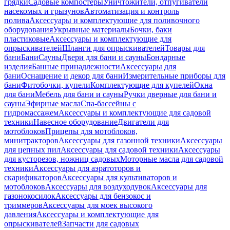
грядки
Садовые компостеры
Уничтожители, отпугиватели
насекомых и грызунов
Автоматизация и контроль
полива
Аксессуары и комплектующие для поливочного
оборудования
Укрывные материалы
Бочки, баки
пластиковые
Аксессуары и комплектующие для
опрыскивателей
Шланги для опрыскивателей
Товары для
бани
Бани
Сауны
Двери для бани и сауны
Бондарные
изделия
Банные принадлежности
Аксессуары для
бани
Оснащение и декор для бани
Измерительные приборы для
бани
Фитобочки, купели
Комплектующие для купелей
Окна
для бани
Мебель для бани и сауны
Ручки дверные для бани и
сауны
Эфирные масла
Спа-бассейны с
гидромассажем
Аксессуары и комплектующие для садовой
техники
Навесное оборудование
Двигатели для
мотоблоков
Прицепы для мотоблоков,
минитракторов
Аксессуары для газонной техники
Аксессуары
для цепных пил
Аксессуары для садовой техники
Аксессуары
для кусторезов, ножниц садовых
Моторные масла для садовой
техники
Аксессуары для аэратоторов и
скарификаторов
Аксессуары для культиваторов и
мотоблоков
Аксессуары для воздуходувок
Аксессуары для
газонокосилок
Аксессуары для бензокос и
триммеров
Аксессуары для моек высокого
давления
Аксессуары и комплектующие для
опрыскивателей
Запчасти для садовых