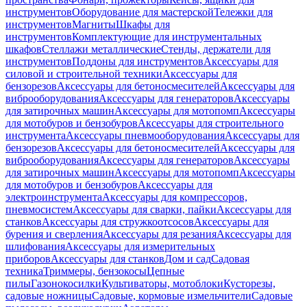
инструментов
Оборудование для мастерской
Тележки для
инструментов
Магниты
Шкафы для
инструментов
Комплектующие для инструментальных
шкафов
Стеллажи металлические
Стенды, держатели для
инструментов
Поддоны для инструментов
Аксессуары для
силовой и строительной техники
Аксессуары для
бензорезов
Аксессуары для бетоносмесителей
Аксессуары для
виброоборудования
Аксессуары для генераторов
Аксессуары
для затирочных машин
Аксессуары для мотопомп
Аксессуары
для мотобуров и бензобуров
Аксессуары для строительного
инструмента
Аксессуары пневмооборудования
Аксессуары для
бензорезов
Аксессуары для бетоносмесителей
Аксессуары для
виброоборудования
Аксессуары для генераторов
Аксессуары
для затирочных машин
Аксессуары для мотопомп
Аксессуары
для мотобуров и бензобуров
Аксессуары для
электроинструмента
Аксессуары для компрессоров,
пневмосистем
Аксессуары для сварки, пайки
Аксессуары для
станков
Аксессуары для стружкоотсосов
Аксессуары для
бурения и сверления
Аксессуары для резания
Аксессуары для
шлифования
Аксессуары для измерительных
приборов
Аксессуары для станков
Дом и сад
Садовая
техника
Триммеры, бензокосы
Цепные
пилы
Газонокосилки
Культиваторы, мотоблоки
Кусторезы,
садовые ножницы
Садовые, кормовые измельчители
Садовые