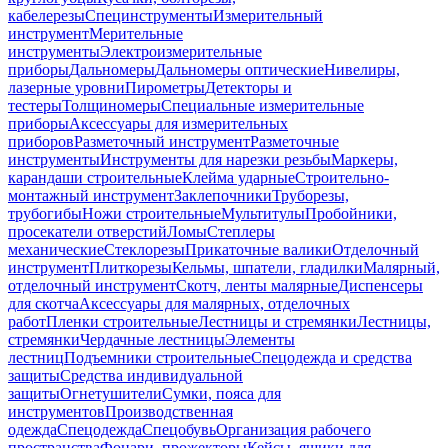
кабелерезы
Специнструменты
Измерительный
инструмент
Мерительные
инструменты
Электроизмерительные
приборы
Дальномеры
Дальномеры оптические
Нивелиры,
лазерные уровни
Пирометры
Детекторы и
тестеры
Толщиномеры
Специальные измерительные
приборы
Аксессуары для измерительных
приборов
Разметочный инструмент
Разметочные
инструменты
Инструменты для нарезки резьбы
Маркеры,
карандаши строительные
Клейма ударные
Строительно-
монтажный инструмент
Заклепочники
Труборезы,
трубогибы
Ножи строительные
Мультитулы
Пробойники,
просекатели отверстий
Ломы
Степлеры
механические
Стеклорезы
Прикаточные валики
Отделочный
инструмент
Плиткорезы
Кельмы, шпатели, гладилки
Малярный,
отделочный инструмент
Скотч, ленты малярные
Диспенсеры
для скотча
Аксессуары для малярных, отделочных
работ
Пленки строительные
Лестницы и стремянки
Лестницы,
стремянки
Чердачные лестницы
Элементы
лестниц
Подъемники строительные
Спецодежда и средства
защиты
Средства индивидуальной
защиты
Огнетушители
Сумки, пояса для
инструментов
Производственная
одежда
Спецодежда
Спецобувь
Организация рабочего
пространства
Фонари, прожекторы
Кейсы, ящики для