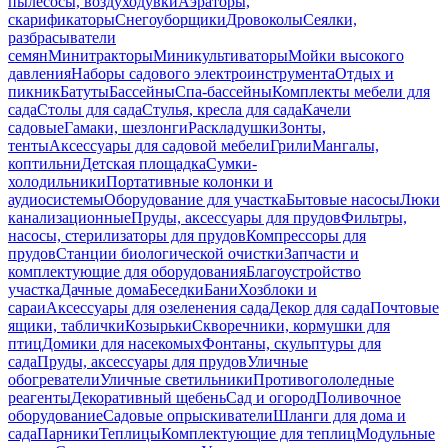
пылесосы, воздуходувки
Аэраторы,
скарификаторы
Снегоуборщики
Дровоколы
Сеялки,
разбрасыватели
семян
Минитракторы
Миникультиваторы
Мойки высокого
давления
Наборы садового электроинструмента
Отдых и
пикник
Батуты
Бассейны
Спа-бассейны
Комплекты мебели для
сада
Столы для сада
Стулья, кресла для сада
Качели
садовые
Гамаки, шезлонги
Раскладушки
Зонты,
тенты
Аксессуары для садовой мебели
Грили
Мангалы,
коптильни
Детская площадка
Сумки-
холодильники
Портативные колонки и
аудиосистемы
Оборудование для участка
Бытовые насосы
Люки
канализационные
Пруды, аксессуары для прудов
Фильтры,
насосы, стерилизаторы для прудов
Компрессоры для
прудов
Станции биологической очистки
Запчасти и
комплектующие для оборудования
Благоустройство
участка
Дачные дома
Беседки
Бани
Хозблоки и
сараи
Аксессуары для озеленения сада
Декор для сада
Почтовые
ящики, таблички
Козырьки
Скворечники, кормушки для
птиц
Домики для насекомых
Фонтаны, скульптуры для
сада
Пруды, аксессуары для прудов
Уличные
обогреватели
Уличные светильники
Противогололедные
реагенты
Декоративный щебень
Сад и огород
Поливочное
оборудование
Садовые опрыскиватели
Шланги для дома и
сада
Парники
Теплицы
Комплектующие для теплиц
Модульные