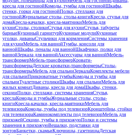
модули
Столешницы для кухни
Мебель для гостиной
Диваны,
кресла для гостиной
Комоды, тумбы для гостиной
Шкафы,
стенки, горки для гостиной
Полки, стеллажи для
гостиной
Журнальные столы, столы-книги
Кресла, стулья для
дома
Кресла-качалки, кресла-маятники
Мебель для
кухни
Столы, столики
Стулья для кухни
Стулья, табуреты
барные
Кухонный гарнитур
Кухонные модули
Кухонные
уголки, диваны
Стульчики для кормления
Системы хранения
для кухни
Мебель для ванной
Тумбы, консоли для
ванной
Шкафы, пеналы для ванной
Шкафчики, полки для
ванной
Зеркала для ванной
Аксессуары для ванной
Мебель-
трансформер
Мебель-трансформер
Кровати-
трансформеры
Детские кроватки-трансформеры
Столы-
трансформеры
Мебель для спальни
Зеркала
Комплекты мебели
для спальни
Прикроватные тумбы
Комоды и тумбы для
спальни
Туалетные столики
Шкафы для спальни
Мебель для
жилых комнат
Диваны, кресла для дома
Шкафы, стенки,
секции
Полки, стеллажи, системы хранения
Стулья,
кресла
Комоды и тумбы
Журнальные столы, столы-
книги
Кресла-качалки, кресла-маятники
Мебель для
телевизора
Комоды, тумбы под телевизор
Кронштейны, стойки
для телевизора
Каминокомплекты под телевизор
Мебель для
прихожей
Секции, тумбы в прихожую
Полки и системы
хранения в прихожую
Вешалки, подставки для
зонтов
Банкетки, скамьи
Ключницы, газетницы
Детская