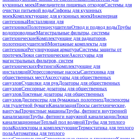
кухонных моек
Измельчители пищевых отходов
Системы для
очистки питьевой воды
Сифоны для кухонных
моек
Комплектующие для кухонных моек
Инженерная
сантехника
Инсталляции для
сантехники
Полотенцесушители
Отвод и подвод воды
Трубы
водопроводные
Магистральные фильтры, системы
сантехнические
Комплектующие для радиаторов,
полотенцесушителей
Монтажные комплекты для
сантехники
Регулирующая арматура
Системы защиты от
протечек
Люки сантехнические
Аксессуары для
магистральных фильтров, систем
сантехнических
Фитинги
Комплектующие для
инсталляций
Опрессовочные насосы
Сантехника для
общественных мест
Аксессуары для общественных
санузлов
Сушилки для рук
Дозаторы для общественных
санузлов
Сенсорные дозаторы для общественных
санузлов
Локтевые дозаторы для общественных
санузлов
Диспенсеры для бумажных полотенец
Диспенсеры
для туалетной бумаги
Канализация
Тросы сантехнические,
вантузы
Прочистные машины
Трубы, фитинги внутренней
канализации
Трубы, фитинги наружной канализации
Люки
канализационные
Теплый пол водяной
Трубы для теплого
пола
Коллекторы и комплектующие
Термостатика для теплого
пола
Автоматика для теплого
пола
Строительство
Строительные смеси и грунтовки
Клеевые