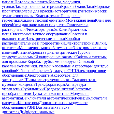
панели
Потолочные плиты
Багеты, молдинги,
уголки
Лакокрасочные материалы
Краски
Эмали
Лаки
Морилки,
пропитки
Колеры для краски
Растворители
Грунтовки
Краски,
эмали аэрозольные
Краски, эмали
Пены, клеи,
герметики
Жидкие гвозди
Герметики
Монтажная пена
Клеи для
обоев
Клеи для напольных покрытий
Очистители,
растворители
Фиксаторы резьбы
Клеи
Герметики,
пены
Электромонтажное оборудование
Розетки и
выключатели
Электрические звонки
Коробки
распределительные и подрозетники
Электропатроны
Вилки,
штепсели
Молниеприемники
Заземление
Электромонтажные
изделия
Клеммы
Средства диэлектрические
Трубки
термоусаживаемые
Изолирующие зажимы
Кабель и системы
для прокладки
Короба, трубы, металлорукав
Силовой
кабель
Наконечники, гильзы кабельные
Аксессуары для труб,
коробов
Кабельный крепеж
Арматура СИП
Электрощитовое
оборудование
Электрощиты
Аксессуары для
электрощита
Шины электротехнические
Выключатели
путевые, концевые
Трансформаторы
Аппаратура
управления
Рубильники
Предохранители
Частотные
преобразователи
Пускатели магнитные
Модульная
автоматика
Выключатели автоматические
Реле
Выключатели
нагрузки
Контакторы
Дополнительное модульное
оборудование
УЗИП
Автоматика пуска
двигателя
Дифференциальные