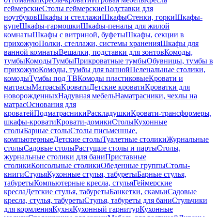
геймерские
Столы геймерские
Подставки для
ноутбуков
Шкафы и стеллажи
Шкафы
Стенки, горки
Шкафы-
купе
Шкафы-гармошки
Шкафы-пеналы для жилой
комнаты
Шкафы с витриной, буфеты
Шкафы, секции в
прихожую
Полки, стеллажи, системы хранения
Шкафы для
ванной комнаты
Вешалки, подставки для зонтов
Комоды,
тумбы
Комоды
Тумбы
Прикроватные тумбы
Обувницы, тумбы в
прихожую
Комоды, тумбы для ванной
Пеленальные столики,
комоды
Тумбы под ТВ
Комоды пластиковые
Кровати и
матрасы
Матрасы
Кровати
Детские кровати
Кроватки для
новорожденных
Надувная мебель
Наматрасники, чехлы на
матрас
Основания для
кроватей
Подматрасники
Раскладушки
Кровати-трансформеры,
шкафы-кровати
Кровати-домики
Столы
Кухонные
столы
Барные столы
Столы письменные,
компьютерные
Детские столы
Туалетные столики
Журнальные
столы
Садовые столы
Растущие столы и парты
Столы,
журнальные столики для бани
Приставные
столики
Консольные столики
Обеденные группы
Столы-
книги
Стулья
Кухонные стулья, табуреты
Барные стулья,
табуреты
Компьютерные кресла, стулья
Геймерские
кресла
Детские стулья, табуреты
Банкетки, скамьи
Садовые
кресла, стулья, табуреты
Стулья, табуреты для бани
Стульчики
для кормления
Кухня
Кухонный гарнитур
Кухонные