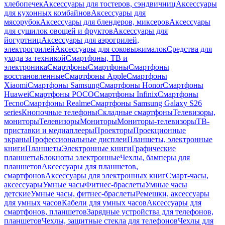
хлебопечек
Аксессуары для тостеров, сэндвичниц
Аксессуары
для кухонных комбайнов
Аксессуары для
мясорубок
Аксессуары для блендеров, миксеров
Аксессуары
для сушилок овощей и фруктов
Аксессуары для
йогуртниц
Аксессуары для аэрогрилей,
электрогрилей
Аксессуары для соковыжималок
Средства для
ухода за техникой
Смартфоны, ТВ и
электроника
Смартфоны
Смартфоны
Смартфоны
восстановленные
Смартфоны Apple
Смартфоны
Xiaomi
Смартфоны Samsung
Смартфоны Honor
Смартфоны
Huawei
Смартфоны POCO
Смартфоны Infinix
Смартфоны
Tecno
Смартфоны Realme
Смартфоны Samsung Galaxy S26
series
Кнопочные телефоны
Складные смартфоны
Телевизоры,
мониторы
Телевизоры
Мониторы
Мониторы-телевизоры
ТВ-
приставки и медиаплееры
Проекторы
Проекционные
экраны
Профессиональные дисплеи
Планшеты, электронные
книги
Планшеты
Электронные книги
Графические
планшеты
Блокноты электронные
Чехлы, бамперы для
планшетов
Аксессуары для планшетов,
смартфонов
Аксессуары для электронных книг
Смарт-часы,
аксессуары
Умные часы
Фитнес-браслеты
Умные часы
детские
Умные часы, фитнес-браслеты
Ремешки, аксессуары
для умных часов
Кабели для умных часов
Аксессуары для
смартфонов, планшетов
Зарядные устройства для телефонов,
планшетов
Чехлы, защитные стекла для телефонов
Чехлы для