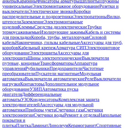
анкеры
Карабины
Фиксаторы арматуры
Шплинты
Пружины
универсальные
Электромонтажное оборудование
Розетки и
выключатели
Электрические звонки
Коробки
распределительные и подрозетники
Электропатроны
Вилки,
штепсели
Заземление
Электромонтажные
изделия
Клеммы
Средства диэлектрические
Трубки
термоусаживаемые
Изолирующие зажимы
Кабель и системы
для прокладки
Короба, трубы, металлорукав
Силовой
кабель
Наконечники, гильзы кабельные
Аксессуары для труб,
коробов
Кабельный крепеж
Арматура СИП
Электрощитовое
оборудование
Электрощиты
Аксессуары для
электрощита
Шины электротехнические
Выключатели
путевые, концевые
Трансформаторы
Аппаратура
управления
Рубильники
Предохранители
Частотные
преобразователи
Пускатели магнитные
Модульная
автоматика
Выключатели автоматические
Реле
Выключатели
нагрузки
Контакторы
Дополнительное модульное
оборудование
УЗИП
Автоматика пуска
двигателя
Дифференциальные
автоматы
УЗО
Конденсаторы
Комплексная защита
электродвигателей
Аксессуары для модульной
автоматики
Приборы учета
Счетчики газа
Счетчики
электроэнергии
Счетчики воды
Ремонт и отделка
Напольные
покрытия и
плитка
Плитка
Ламинат
Линолеум
Керамогранит
Спортивные