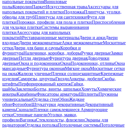
напольные покрытия
Виниловые
полы
Ковролин
Паркет
Искусственная трава
Аксессуары для
напольных покрытий и плитки
Подложка
Плинтусы, уголки,
обводы для труб
Плинтусы для сантехники
Фуги для
плитки
Порожки, профили для пола и плитки
Приспособления
для укладки плитки
Системы выравнивания
плитки
Аксессуары для напольных
покрытий
Реставрационные материалы
Двери и арки
Двери
входные
Двери межкомнатные
Арки межкомнатные
Москитные
сетки
Двери для бани и сауны
Коробки и
фурнитура
Наличники, коробки, доборы
Ручки дверные
Замки
дверные
Петли дверные
Фурнитура дверная
Доводчики
дверные
Окна и подоконники
Окна
Подоконники, отливы
Окна
мансардные
Фурнитура оконная
Мягкие окна
Москитные сетки
на окна
Жалюзи уличные
Пленки солнцезащитные
Крепежные
изделия
Саморезы, шурупы
Гвозди
Анкеры, дюбели
Скобы,
штифты
Перфорированный крепеж
Гайки,
шайбы
Заклепки
Болты, винты, шпильки
Хомуты
Химические
анкеры
Карабины
Фиксаторы арматуры
Шплинты
Пружины
универсальные
Отделка стен
Обои
Жидкие
обои
Фотообои
Штукатурки декоративные
Декоративный
камень
Скинали
Пленки самоклеящиеся
Армирующие
сетки
Стеновые панели
Уголки, маяки,
профили
Вагонка
Стеклохолсты, флизелин
Экраны для
радиаторов
Отделка потолка
Потолочные системы
Потолочные