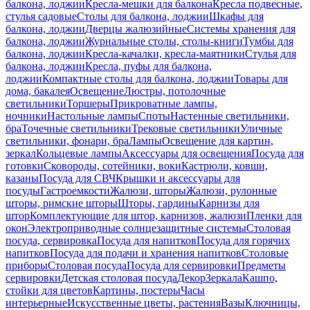
балкона, лоджии
Кресла-мешки для балкона
Кресла подвесные,
стулья садовые
Столы для балкона, лоджии
Шкафы для
балкона, лоджии
Дверцы жалюзийные
Системы хранения для
балкона, лоджии
Журнальные столы, столы-книги
Тумбы для
балкона, лоджии
Кресла-качалки, кресла-маятники
Стулья для
балкона, лоджии
Кресла, пуфы для балкона,
лоджии
Компактные столы для балкона, лоджии
Товары для
дома, бакалея
Освещение
Люстры, потолочные
светильники
Торшеры
Прикроватные лампы,
ночники
Настольные лампы
Споты
Настенные светильники,
бра
Точечные светильники
Трековые светильники
Уличные
светильники, фонари, бра
Лампы
Освещение для картин,
зеркал
Кольцевые лампы
Аксессуары для освещения
Посуда для
готовки
Сковороды, сотейники, воки
Кастрюли, ковши,
казаны
Посуда для СВЧ
Крышки и аксессуары для
посуды
Гастроемкости
Жалюзи, шторы
Жалюзи, рулонные
шторы, римские шторы
Шторы, гардины
Карнизы для
штор
Комплектующие для штор, карнизов, жалюзи
Пленки для
окон
Электроприводные солнцезащитные системы
Столовая
посуда, сервировка
Посуда для напитков
Посуда для горячих
напитков
Посуда для подачи и хранения напитков
Столовые
приборы
Столовая посуда
Посуда для сервировки
Предметы
сервировки
Детская столовая посуда
Декор
Зеркала
Кашпо,
стойки для цветов
Картины, постеры
Часы
интерьерные
Искусственные цветы, растения
Вазы
Ключницы,