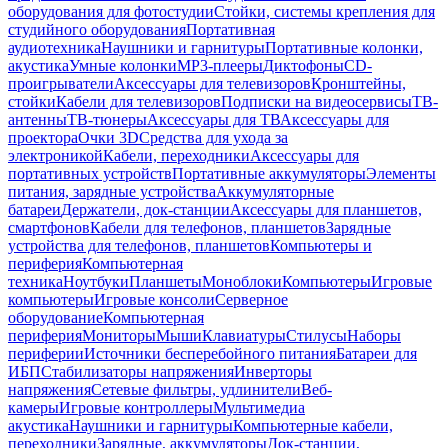
оборудования для фотостудии
Стойки, системы крепления для
студийного оборудования
Портативная
аудиотехника
Наушники и гарнитуры
Портативные колонки,
акустика
Умные колонки
MP3-плееры
Диктофоны
CD-
проигрыватели
Аксессуары для телевизоров
Кронштейны,
стойки
Кабели для телевизоров
Подписки на видеосервисы
ТВ-
антенны
ТВ-тюнеры
Аксессуары для ТВ
Аксессуары для
проектора
Очки 3D
Средства для ухода за
электроникой
Кабели, переходники
Аксессуары для
портативных устройств
Портативные аккумуляторы
Элементы
питания, зарядные устройства
Аккумуляторные
батареи
Держатели, док-станции
Аксессуары для планшетов,
смартфонов
Кабели для телефонов, планшетов
Зарядные
устройства для телефонов, планшетов
Компьютеры и
периферия
Компьютерная
техника
Ноутбуки
Планшеты
Моноблоки
Компьютеры
Игровые
компьютеры
Игровые консоли
Серверное
оборудование
Компьютерная
периферия
Мониторы
Мыши
Клавиатуры
Стилусы
Наборы
периферии
Источники бесперебойного питания
Батареи для
ИБП
Стабилизаторы напряжения
Инверторы
напряжения
Сетевые фильтры, удлинители
Веб-
камеры
Игровые контроллеры
Мультимедиа
акустика
Наушники и гарнитуры
Компьютерные кабели,
переходники
Зарядные, аккумуляторы
Док-станции,