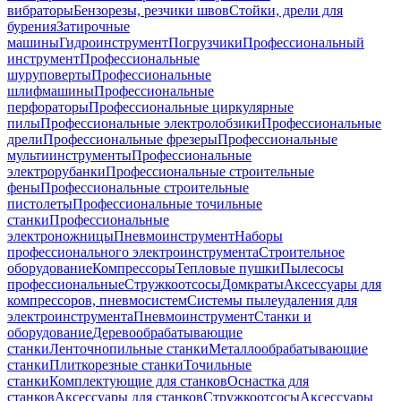
вибраторы
Бензорезы, резчики швов
Стойки, дрели для
бурения
Затирочные
машины
Гидроинструмент
Погрузчики
Профессиональный
инструмент
Профессиональные
шуруповерты
Профессиональные
шлифмашины
Профессиональные
перфораторы
Профессиональные циркулярные
пилы
Профессиональные электролобзики
Профессиональные
дрели
Профессиональные фрезеры
Профессиональные
мультиинструменты
Профессиональные
электрорубанки
Профессиональные строительные
фены
Профессиональные строительные
пистолеты
Профессиональные точильные
станки
Профессиональные
электроножницы
Пневмоинструмент
Наборы
профессионального электроинструмента
Строительное
оборудование
Компрессоры
Тепловые пушки
Пылесосы
профессиональные
Стружкоотсосы
Домкраты
Аксессуары для
компрессоров, пневмосистем
Системы пылеудаления для
электроинструмента
Пневмоинструмент
Станки и
оборудование
Деревообрабатывающие
станки
Ленточнопильные станки
Металлообрабатывающие
станки
Плиткорезные станки
Точильные
станки
Комплектующие для станков
Оснастка для
станков
Аксессуары для станков
Стружкоотсосы
Аксессуары