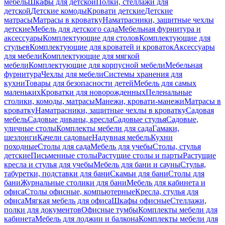
мебель
Шкафы для детской
Полки, стеллажи для
детской
Детские комоды
Кровати детские
Детские
матрасы
Матрасы в кроватку
Наматрасники, защитные чехлы
детские
Мебель для детского сада
Мебельная фурнитура и
аксессуары
Комплектующие для столов
Комплектующие для
стульев
Комплектующие для кроватей и кроваток
Аксессуары
для мебели
Комплектующие для мягкой
мебели
Комплектующие для корпусной мебели
Мебельная
фурнитура
Чехлы для мебели
Системы хранения для
кухни
Товары для безопасности детей
Мебель для самых
маленьких
Кроватки для новорожденных
Пеленальные
столики, комоды, матрасы
Манежи, кровати-манежи
Матрасы в
кроватку
Наматрасники, защитные чехлы в кроватку
Садовая
мебель
Садовые диваны, кресла
Садовые стулья
Садовые,
уличные столы
Комплекты мебели для сада
Гамаки,
шезлонги
Качели садовые
Надувная мебель
Кухни
походные
Столы для сада
Мебель для учебы
Столы, стулья
детские
Письменные столы
Растущие столы и парты
Растущие
кресла и стулья для учебы
Мебель для бани и сауны
Стулья,
табуретки, подставки для бани
Скамьи для бани
Столы для
бани
Журнальные столики для бани
Мебель для кабинета и
офиса
Столы офисные, компьютерные
Кресла, стулья для
офиса
Мягкая мебель для офиса
Шкафы офисные
Стеллажи,
полки для документов
Офисные тумбы
Комплекты мебели для
кабинета
Мебель для лоджии и балкона
Комплекты мебели для