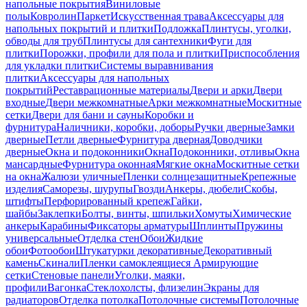
напольные покрытия
Виниловые
полы
Ковролин
Паркет
Искусственная трава
Аксессуары для
напольных покрытий и плитки
Подложка
Плинтусы, уголки,
обводы для труб
Плинтусы для сантехники
Фуги для
плитки
Порожки, профили для пола и плитки
Приспособления
для укладки плитки
Системы выравнивания
плитки
Аксессуары для напольных
покрытий
Реставрационные материалы
Двери и арки
Двери
входные
Двери межкомнатные
Арки межкомнатные
Москитные
сетки
Двери для бани и сауны
Коробки и
фурнитура
Наличники, коробки, доборы
Ручки дверные
Замки
дверные
Петли дверные
Фурнитура дверная
Доводчики
дверные
Окна и подоконники
Окна
Подоконники, отливы
Окна
мансардные
Фурнитура оконная
Мягкие окна
Москитные сетки
на окна
Жалюзи уличные
Пленки солнцезащитные
Крепежные
изделия
Саморезы, шурупы
Гвозди
Анкеры, дюбели
Скобы,
штифты
Перфорированный крепеж
Гайки,
шайбы
Заклепки
Болты, винты, шпильки
Хомуты
Химические
анкеры
Карабины
Фиксаторы арматуры
Шплинты
Пружины
универсальные
Отделка стен
Обои
Жидкие
обои
Фотообои
Штукатурки декоративные
Декоративный
камень
Скинали
Пленки самоклеящиеся
Армирующие
сетки
Стеновые панели
Уголки, маяки,
профили
Вагонка
Стеклохолсты, флизелин
Экраны для
радиаторов
Отделка потолка
Потолочные системы
Потолочные