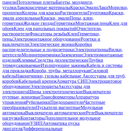
панели
Потолочные плиты
Багеты, молдинги,
уголки
Лакокрасочные материалы
Краски
Эмали
Лаки
Морилки,
пропитки
Колеры для краски
Растворители
Грунтовки
Краски,
эмали аэрозольные
Краски, эмали
Пены, клеи,
герметики
Жидкие гвозди
Герметики
Монтажная пена
Клеи для
обоев
Клеи для напольных покрытий
Очистители,
растворители
Фиксаторы резьбы
Клеи
Герметики,
пены
Электромонтажное оборудование
Розетки и
выключатели
Электрические звонки
Коробки
распределительные и подрозетники
Электропатроны
Вилки,
штепсели
Молниеприемники
Заземление
Электромонтажные
изделия
Клеммы
Средства диэлектрические
Трубки
термоусаживаемые
Изолирующие зажимы
Кабель и системы
для прокладки
Короба, трубы, металлорукав
Силовой
кабель
Наконечники, гильзы кабельные
Аксессуары для труб,
коробов
Кабельный крепеж
Арматура СИП
Электрощитовое
оборудование
Электрощиты
Аксессуары для
электрощита
Шины электротехнические
Выключатели
путевые, концевые
Трансформаторы
Аппаратура
управления
Рубильники
Предохранители
Частотные
преобразователи
Пускатели магнитные
Модульная
автоматика
Выключатели автоматические
Реле
Выключатели
нагрузки
Контакторы
Дополнительное модульное
оборудование
УЗИП
Автоматика пуска
двигателя
Дифференциальные