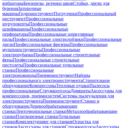
вибраторы
Бензорезы, резчики швов
Стойки, дрели для
бурения
Затирочные
машины
Гидроинструмент
Погрузчики
Профессиональный
инструмент
Профессиональные
шуруповерты
Профессиональные
шлифмашины
Профессиональные
перфораторы
Профессиональные циркулярные
пилы
Профессиональные электролобзики
Профессиональные
дрели
Профессиональные фрезеры
Профессиональные
мультиинструменты
Профессиональные
электрорубанки
Профессиональные строительные
фены
Профессиональные строительные
пистолеты
Профессиональные точильные
станки
Профессиональные
электроножницы
Пневмоинструмент
Наборы
профессионального электроинструмента
Строительное
оборудование
Компрессоры
Тепловые пушки
Пылесосы
профессиональные
Стружкоотсосы
Домкраты
Аксессуары для
компрессоров, пневмосистем
Системы пылеудаления для
электроинструмента
Пневмоинструмент
Станки и
оборудование
Деревообрабатывающие
станки
Ленточнопильные станки
Металлообрабатывающие
станки
Плиткорезные станки
Точильные
станки
Комплектующие для станков
Оснастка для
станков
Аксессуары для станков
Стружкоотсосы
Аксессуары