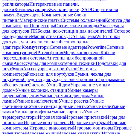
репликаторы
Интерактивные панели,
доски
Комплектующие
Жесткие диски, SSD
Оперативная
память
Видеокарты
Компьютерные блоки
питания
Материнские платы
Системы охлаждения
Корпуса для
компьютеров
Процессоры
Оптические приводы
Аксессуары
для корпусов ПК
Боксы, док-станции для накопителей
Сетевое
оборудование
Маршрутизаторы, DSL-модемы
Wi-Fi точки
доступа, усилители сигнала
Беспроводные
адаптеры
Коммутаторы
Сетевые адаптеры
Powerline
Сетевые
комплектующие
IP-телефония
Медиаконвертеры
Кабели,
переходники сетевые
Антенны для беспроводной
связи
Аксессуары для компьютерной техники
Подставки для
ноутбуков
Аксессуары для ноутбуков
Очки для
компьютера
Рюкзаки для ноутбуков
Сумки, чехлы для
ноутбуков
Средства для ухода за электроникой
Программное
обеспечение
Система Умный дом
Управление умным
домом
Умные колонки, станции
Умные камеры
видеонаблюдения
Умные датчики для дома
Умные
лампы
Умные выключатели
Умные розетки
Умные
светильники
Умные светодиодные ленты
Умные реле
Умные
замки
Умные домофоны
Умные карнизы
Умные
терморегуляторы
Игровая зона
Игровые приставки
Игры для
приставок
Игровые контроллеры
Игровые ноутбуки
Игровые
компьютеры
Игровые видеокарты
Игровые мониторы
Игровые
телевизоры
Игровые мыши
Игровые клавиатуры
Игровые