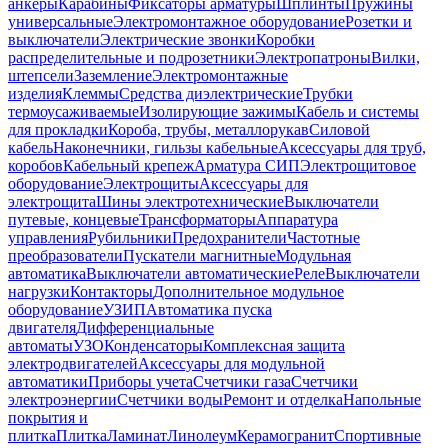
анкеры
Карабины
Фиксаторы арматуры
Шплинты
Пружины
универсальные
Электромонтажное оборудование
Розетки и
выключатели
Электрические звонки
Коробки
распределительные и подрозетники
Электропатроны
Вилки,
штепсели
Заземление
Электромонтажные
изделия
Клеммы
Средства диэлектрические
Трубки
термоусаживаемые
Изолирующие зажимы
Кабель и системы
для прокладки
Короба, трубы, металлорукав
Силовой
кабель
Наконечники, гильзы кабельные
Аксессуары для труб,
коробов
Кабельный крепеж
Арматура СИП
Электрощитовое
оборудование
Электрощиты
Аксессуары для
электрощита
Шины электротехнические
Выключатели
путевые, концевые
Трансформаторы
Аппаратура
управления
Рубильники
Предохранители
Частотные
преобразователи
Пускатели магнитные
Модульная
автоматика
Выключатели автоматические
Реле
Выключатели
нагрузки
Контакторы
Дополнительное модульное
оборудование
УЗИП
Автоматика пуска
двигателя
Дифференциальные
автоматы
УЗО
Конденсаторы
Комплексная защита
электродвигателей
Аксессуары для модульной
автоматики
Приборы учета
Счетчики газа
Счетчики
электроэнергии
Счетчики воды
Ремонт и отделка
Напольные
покрытия и
плитка
Плитка
Ламинат
Линолеум
Керамогранит
Спортивные