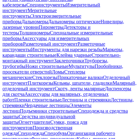
кабелерезы
Специнструменты
Измерительный
инструмент
Мерительные
инструменты
Электроизмерительные
приборы
Дальномеры
Дальномеры оптические
Нивелиры,
лазерные уровни
Пирометры
Детекторы и
тестеры
Толщиномеры
Специальные измерительные
приборы
Аксессуары для измерительных
приборов
Разметочный инструмент
Разметочные
инструменты
Инструменты для нарезки резьбы
Маркеры,
карандаши строительные
Клейма ударные
Строительно-
монтажный инструмент
Заклепочники
Труборезы,
трубогибы
Ножи строительные
Мультитулы
Пробойники,
просекатели отверстий
Ломы
Степлеры
механические
Стеклорезы
Прикаточные валики
Отделочный
инструмент
Плиткорезы
Кельмы, шпатели, гладилки
Малярный,
отделочный инструмент
Скотч, ленты малярные
Диспенсеры
для скотча
Аксессуары для малярных, отделочных
работ
Пленки строительные
Лестницы и стремянки
Лестницы,
стремянки
Чердачные лестницы
Элементы
лестниц
Подъемники строительные
Спецодежда и средства
защиты
Средства индивидуальной
защиты
Огнетушители
Сумки, пояса для
инструментов
Производственная
одежда
Спецодежда
Спецобувь
Организация рабочего
пространства
Фонари, прожекторы
Кейсы, ящики для