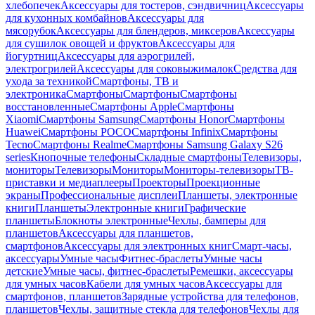
хлебопечек
Аксессуары для тостеров, сэндвичниц
Аксессуары
для кухонных комбайнов
Аксессуары для
мясорубок
Аксессуары для блендеров, миксеров
Аксессуары
для сушилок овощей и фруктов
Аксессуары для
йогуртниц
Аксессуары для аэрогрилей,
электрогрилей
Аксессуары для соковыжималок
Средства для
ухода за техникой
Смартфоны, ТВ и
электроника
Смартфоны
Смартфоны
Смартфоны
восстановленные
Смартфоны Apple
Смартфоны
Xiaomi
Смартфоны Samsung
Смартфоны Honor
Смартфоны
Huawei
Смартфоны POCO
Смартфоны Infinix
Смартфоны
Tecno
Смартфоны Realme
Смартфоны Samsung Galaxy S26
series
Кнопочные телефоны
Складные смартфоны
Телевизоры,
мониторы
Телевизоры
Мониторы
Мониторы-телевизоры
ТВ-
приставки и медиаплееры
Проекторы
Проекционные
экраны
Профессиональные дисплеи
Планшеты, электронные
книги
Планшеты
Электронные книги
Графические
планшеты
Блокноты электронные
Чехлы, бамперы для
планшетов
Аксессуары для планшетов,
смартфонов
Аксессуары для электронных книг
Смарт-часы,
аксессуары
Умные часы
Фитнес-браслеты
Умные часы
детские
Умные часы, фитнес-браслеты
Ремешки, аксессуары
для умных часов
Кабели для умных часов
Аксессуары для
смартфонов, планшетов
Зарядные устройства для телефонов,
планшетов
Чехлы, защитные стекла для телефонов
Чехлы для