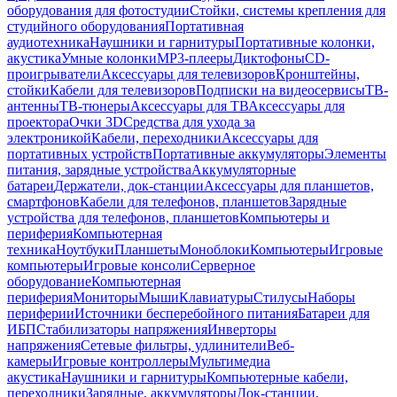
оборудования для фотостудии
Стойки, системы крепления для
студийного оборудования
Портативная
аудиотехника
Наушники и гарнитуры
Портативные колонки,
акустика
Умные колонки
MP3-плееры
Диктофоны
CD-
проигрыватели
Аксессуары для телевизоров
Кронштейны,
стойки
Кабели для телевизоров
Подписки на видеосервисы
ТВ-
антенны
ТВ-тюнеры
Аксессуары для ТВ
Аксессуары для
проектора
Очки 3D
Средства для ухода за
электроникой
Кабели, переходники
Аксессуары для
портативных устройств
Портативные аккумуляторы
Элементы
питания, зарядные устройства
Аккумуляторные
батареи
Держатели, док-станции
Аксессуары для планшетов,
смартфонов
Кабели для телефонов, планшетов
Зарядные
устройства для телефонов, планшетов
Компьютеры и
периферия
Компьютерная
техника
Ноутбуки
Планшеты
Моноблоки
Компьютеры
Игровые
компьютеры
Игровые консоли
Серверное
оборудование
Компьютерная
периферия
Мониторы
Мыши
Клавиатуры
Стилусы
Наборы
периферии
Источники бесперебойного питания
Батареи для
ИБП
Стабилизаторы напряжения
Инверторы
напряжения
Сетевые фильтры, удлинители
Веб-
камеры
Игровые контроллеры
Мультимедиа
акустика
Наушники и гарнитуры
Компьютерные кабели,
переходники
Зарядные, аккумуляторы
Док-станции,