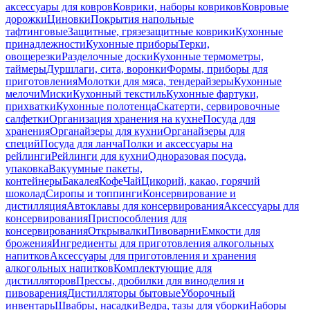
аксессуары для ковров
Коврики, наборы ковриков
Ковровые
дорожки
Циновки
Покрытия напольные
тафтинговые
Защитные, грязезащитные коврики
Кухонные
принадлежности
Кухонные приборы
Терки,
овощерезки
Разделочные доски
Кухонные термометры,
таймеры
Дуршлаги, сита, воронки
Формы, приборы для
приготовления
Молотки для мяса, тендерайзеры
Кухонные
мелочи
Миски
Кухонный текстиль
Кухонные фартуки,
прихватки
Кухонные полотенца
Скатерти, сервировочные
салфетки
Организация хранения на кухне
Посуда для
хранения
Органайзеры для кухни
Органайзеры для
специй
Посуда для ланча
Полки и аксессуары на
рейлинги
Рейлинги для кухни
Одноразовая посуда,
упаковка
Вакуумные пакеты,
контейнеры
Бакалея
Кофе
Чай
Цикорий, какао, горячий
шоколад
Сиропы и топпинги
Консервирование и
дистилляция
Автоклавы для консервирования
Аксессуары для
консервирования
Приспособления для
консервирования
Открывалки
Пивоварни
Емкости для
брожения
Ингредиенты для приготовления алкогольных
напитков
Аксессуары для приготовления и хранения
алкогольных напитков
Комплектующие для
дистилляторов
Прессы, дробилки для виноделия и
пивоварения
Дистилляторы бытовые
Уборочный
инвентарь
Швабры, насадки
Ведра, тазы для уборки
Наборы