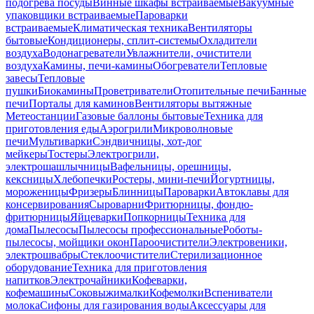
подогрева посуды
Винные шкафы встраиваемые
Вакуумные
упаковщики встраиваемые
Пароварки
встраиваемые
Климатическая техника
Вентиляторы
бытовые
Кондиционеры, сплит-системы
Охладители
воздуха
Водонагреватели
Увлажнители, очистители
воздуха
Камины, печи-камины
Обогреватели
Тепловые
завесы
Тепловые
пушки
Биокамины
Проветриватели
Отопительные печи
Банные
печи
Порталы для каминов
Вентиляторы вытяжные
Метеостанции
Газовые баллоны бытовые
Техника для
приготовления еды
Аэрогрили
Микроволновые
печи
Мультиварки
Сэндвичницы, хот-дог
мейкеры
Тостеры
Электрогрили,
электрошашлычницы
Вафельницы, орешницы,
кексницы
Хлебопечки
Ростеры, мини-печи
Йогуртницы,
мороженицы
Фризеры
Блинницы
Пароварки
Автоклавы для
консервирования
Сыроварни
Фритюрницы, фондю-
фритюрницы
Яйцеварки
Попкорницы
Техника для
дома
Пылесосы
Пылесосы профессиональные
Роботы-
пылесосы, мойщики окон
Пароочистители
Электровеники,
электрошвабры
Стеклоочистители
Стерилизационное
оборудование
Техника для приготовления
напитков
Электрочайники
Кофеварки,
кофемашины
Соковыжималки
Кофемолки
Вспениватели
молока
Сифоны для газирования воды
Аксессуары для