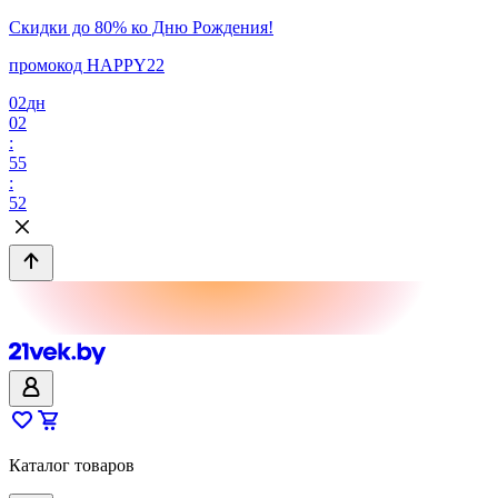
Скидки до 80% ко Дню Рождения!
промокод HAPPY22
02
дн
02
:
55
:
52
Каталог товаров