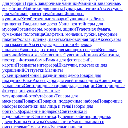
для уборки
Турки, заварочные чайники
Чайники заварочные,
кофейники
Чайники для плиты
Турки, молочники
Аксессуары
для чайников, электрочайников
Фильтры-
кувшины
Хозяйственные товары
Сушилки для белья,
прищепки
Гладильные доски
Урны, контейнеры для
мусора
Органайзеры, корзины, ящики
Туалетная бумага,
бумажные полотенца
Салфетки, мочалки, губки, мусорные
пакеты
Фольга, пленка, пакеты
Упаковочная тара
Аксессуары
для глажения
Аксессуары для стирки
Веревки,
шпагаты
Емкости, дозаторы для моющих средств
Вешалки-
плечики
Мешки хозяйственные
Сувениры
Копилки
Картины,
постеры
Фотоальбомы
Рамки для фотографий,
картин
Предметы интерьера
Шкатулки, подставки для
украшений
Статуэтки
Магниты
сувенирные
Иконы
Праздничный декор
Товары для
праздника
Елки
Аксессуары для елей новогодних
Новогодние
украшения
Светодиодные гирлянды, декорации
Светодиодные
фигуры, игрушки
Временные
татуировки
Фотобутафория
Товары для
маскарада
Подарки
Подарки, подарочные наборы
Подарочные
наборы косметики для лица и тела
Наборы для
бритья
Оформление подарков
Сантехника и
водоснабжение
Сантехника
Душевые кабины, поддоны,
двери
Ванны
Унитазы
Умывальники
Умывальники со
смесителями
Смесители
Душевые панели,