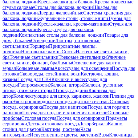
балкона, лоджии
Кресла-мешки для балкона
Кресла подвесные,
стулья садовые
Столы для балкона, лоджии
Шкафы для
балкона, лоджии
Дверцы жалюзийные
Системы хранения для
балкона, лоджии
Журнальные столы, столы-книги
Тумбы для
балкона, лоджии
Кресла-качалки, кресла-маятники
Стулья для
балкона, лоджии
Кресла, пуфы для балкона,
лоджии
Компактные столы для балкона, лоджии
Товары для
дома, бакалея
Освещение
Люстры, потолочные
светильники
Торшеры
Прикроватные лампы,
ночники
Настольные лампы
Споты
Настенные светильники,
бра
Точечные светильники
Трековые светильники
Уличные
светильники, фонари, бра
Лампы
Освещение для картин,
зеркал
Кольцевые лампы
Аксессуары для освещения
Посуда для
готовки
Сковороды, сотейники, воки
Кастрюли, ковши,
казаны
Посуда для СВЧ
Крышки и аксессуары для
посуды
Гастроемкости
Жалюзи, шторы
Жалюзи, рулонные
шторы, римские шторы
Шторы, гардины
Карнизы для
штор
Комплектующие для штор, карнизов, жалюзи
Пленки для
окон
Электроприводные солнцезащитные системы
Столовая
посуда, сервировка
Посуда для напитков
Посуда для горячих
напитков
Посуда для подачи и хранения напитков
Столовые
приборы
Столовая посуда
Посуда для сервировки
Предметы
сервировки
Детская столовая посуда
Декор
Зеркала
Кашпо,
стойки для цветов
Картины, постеры
Часы
интерьерные
Искусственные цветы, растения
Вазы
Ключницы,