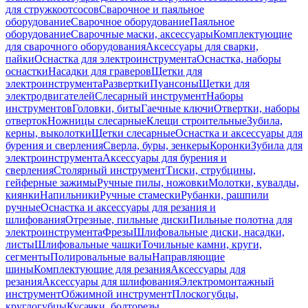
для стружкоотсосов
Сварочное и паяльное
оборудование
Сварочное оборудование
Паяльное
оборудование
Сварочные маски, аксессуары
Комплектующие
для сварочного оборудования
Аксессуары для сварки,
пайки
Оснастка для электроинструмента
Оснастка, наборы
оснастки
Насадки для граверов
Щетки для
электроинструмента
Развертки
Пуансоны
Щетки для
электродвигателей
Слесарный инструмент
Наборы
инструментов
Головки, биты
Гаечные ключи
Отвертки, наборы
отверток
Ножницы слесарные
Клещи строительные
Зубила,
керны, выколотки
Щетки слесарные
Оснастка и аксессуары для
бурения и сверления
Сверла, буры, зенкеры
Коронки
Зубила для
электроинструмента
Аксессуары для бурения и
сверления
Столярный инструмент
Тиски, струбцины,
гейферные зажимы
Ручные пилы, ножовки
Молотки, кувалды,
киянки
Напильники
Ручные стамески
Рубанки, рашпили
ручные
Оснастка и аксессуары для резания и
шлифования
Отрезные, пильные диски
Пильные полотна для
электроинструмента
Фрезы
Шлифовальные диски, насадки,
листы
Шлифовальные чашки
Точильные камни, круги,
сегменты
Полировальные валы
Направляющие
шины
Комплектующие для резания
Аксессуары для
резания
Аксессуары для шлифования
Электромонтажный
инструмент
Обжимной инструмент
Плоскогубцы,
круглогубцы
Кусачки, болторезы,