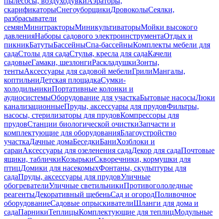
пылесосы, воздуходувки
Аэраторы,
скарификаторы
Снегоуборщики
Дровоколы
Сеялки,
разбрасыватели
семян
Минитракторы
Миникультиваторы
Мойки высокого
давления
Наборы садового электроинструмента
Отдых и
пикник
Батуты
Бассейны
Спа-бассейны
Комплекты мебели для
сада
Столы для сада
Стулья, кресла для сада
Качели
садовые
Гамаки, шезлонги
Раскладушки
Зонты,
тенты
Аксессуары для садовой мебели
Грили
Мангалы,
коптильни
Детская площадка
Сумки-
холодильники
Портативные колонки и
аудиосистемы
Оборудование для участка
Бытовые насосы
Люки
канализационные
Пруды, аксессуары для прудов
Фильтры,
насосы, стерилизаторы для прудов
Компрессоры для
прудов
Станции биологической очистки
Запчасти и
комплектующие для оборудования
Благоустройство
участка
Дачные дома
Беседки
Бани
Хозблоки и
сараи
Аксессуары для озеленения сада
Декор для сада
Почтовые
ящики, таблички
Козырьки
Скворечники, кормушки для
птиц
Домики для насекомых
Фонтаны, скульптуры для
сада
Пруды, аксессуары для прудов
Уличные
обогреватели
Уличные светильники
Противогололедные
реагенты
Декоративный щебень
Сад и огород
Поливочное
оборудование
Садовые опрыскиватели
Шланги для дома и
сада
Парники
Теплицы
Комплектующие для теплиц
Модульные