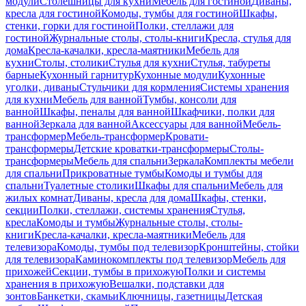
модули
Столешницы для кухни
Мебель для гостиной
Диваны,
кресла для гостиной
Комоды, тумбы для гостиной
Шкафы,
стенки, горки для гостиной
Полки, стеллажи для
гостиной
Журнальные столы, столы-книги
Кресла, стулья для
дома
Кресла-качалки, кресла-маятники
Мебель для
кухни
Столы, столики
Стулья для кухни
Стулья, табуреты
барные
Кухонный гарнитур
Кухонные модули
Кухонные
уголки, диваны
Стульчики для кормления
Системы хранения
для кухни
Мебель для ванной
Тумбы, консоли для
ванной
Шкафы, пеналы для ванной
Шкафчики, полки для
ванной
Зеркала для ванной
Аксессуары для ванной
Мебель-
трансформер
Мебель-трансформер
Кровати-
трансформеры
Детские кроватки-трансформеры
Столы-
трансформеры
Мебель для спальни
Зеркала
Комплекты мебели
для спальни
Прикроватные тумбы
Комоды и тумбы для
спальни
Туалетные столики
Шкафы для спальни
Мебель для
жилых комнат
Диваны, кресла для дома
Шкафы, стенки,
секции
Полки, стеллажи, системы хранения
Стулья,
кресла
Комоды и тумбы
Журнальные столы, столы-
книги
Кресла-качалки, кресла-маятники
Мебель для
телевизора
Комоды, тумбы под телевизор
Кронштейны, стойки
для телевизора
Каминокомплекты под телевизор
Мебель для
прихожей
Секции, тумбы в прихожую
Полки и системы
хранения в прихожую
Вешалки, подставки для
зонтов
Банкетки, скамьи
Ключницы, газетницы
Детская