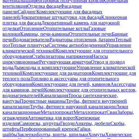
материалы
Шифер
Профнастил
Рулонная кровля
Кровельная
вентиляция
Отделка фасада
Фасадные
панели
Сайдинг
Комплектующие для фасадных
панелей
Декоративные штукатурки для фасада
Клинкерная
плитка для фасада
Декоративный камень для наружной
отделки
Отопление
Отопительные котлы
Газовые
колонки
Камины, печи-камины
Отопительные печи
Банные
печи
Водонагреватели
Радиаторы отопления, батареи
Теплый
пол
Теплые плинтусы
Системы антиобледенения
Управление
климатической техникой
Комплектующие для отопительного
оборудования
Стабилизаторы напряжения
Насосы
циркуляционные
Регулирующая арматура
Отвод и подвод
воды
Дымоходы и комплектующие
Управление климатической
техникой
Комплектующие для радиаторов
Комплектующие для
теплого пола
Топливо и аксессуары для отопительного
оборудования
Комплектующие для печей, каминов
Аксессуары
для каминов, печей
Комплектующие для отопительных котлов,
водонагревателей
Канализация
Тросы сантехнические,
вантузы
Прочистные машины
Трубы, фитинги внутренней
канализации
Трубы, фитинги наружной канализации
Люки
канализационные
Металлопрокат
Металлопрокат
Сваи
Заборы,
ограждения
Автоматика для ворот
Крепежные
изделия
Саморезы, шурупы
Гвозди
Анкеры, дюбели
Скобы,
штифты
Перфорированный крепеж
Гайки,
шайбы
Заклепки
Болты, винты, шпильки
Хомуты
Химические