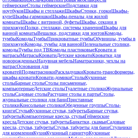
геймерские
Столы геймерские
Подставки для
ноутбуков
Шкафы и стеллажи
Шкафы
Стенки, горки
Шкафы-
купе
Шкафы-гармошки
Шкафы-пеналы для жилой
комнаты
Шкафы с витриной, буфеты
Шкафы, секции в
прихожую
Полки, стеллажи, системы хранения
Шкафы для
ванной комнаты
Вешалки, подставки для зонтов
Комоды,
тумбы
Комоды
Тумбы
Прикроватные тумбы
Обувницы, тумбы в
прихожую
Комоды, тумбы для ванной
Пеленальные столики,
комоды
Тумбы под ТВ
Комоды пластиковые
Кровати и
матрасы
Матрасы
Кровати
Детские кровати
Кроватки для
новорожденных
Надувная мебель
Наматрасники, чехлы на
матрас
Основания для
кроватей
Подматрасники
Раскладушки
Кровати-трансформеры,
шкафы-кровати
Кровати-домики
Столы
Кухонные
столы
Барные столы
Столы письменные,
компьютерные
Детские столы
Туалетные столики
Журнальные
столы
Садовые столы
Растущие столы и парты
Столы,
журнальные столики для бани
Приставные
столики
Консольные столики
Обеденные группы
Столы-
книги
Стулья
Кухонные стулья, табуреты
Барные стулья,
табуреты
Компьютерные кресла, стулья
Геймерские
кресла
Детские стулья, табуреты
Банкетки, скамьи
Садовые
кресла, стулья, табуреты
Стулья, табуреты для бани
Стульчики
для кормления
Кухня
Кухонный гарнитур
Кухонные