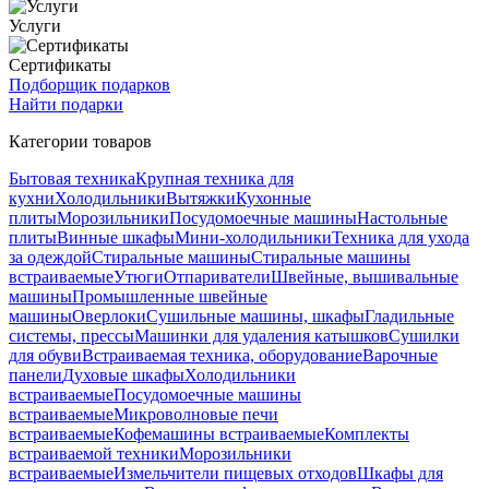
Услуги
Сертификаты
Подборщик подарков
Найти подарки
Категории товаров
Бытовая техника
Крупная техника для
кухни
Холодильники
Вытяжки
Кухонные
плиты
Морозильники
Посудомоечные машины
Настольные
плиты
Винные шкафы
Мини-холодильники
Техника для ухода
за одеждой
Стиральные машины
Стиральные машины
встраиваемые
Утюги
Отпариватели
Швейные, вышивальные
машины
Промышленные швейные
машины
Оверлоки
Сушильные машины, шкафы
Гладильные
системы, прессы
Машинки для удаления катышков
Сушилки
для обуви
Встраиваемая техника, оборудование
Варочные
панели
Духовые шкафы
Холодильники
встраиваемые
Посудомоечные машины
встраиваемые
Микроволновые печи
встраиваемые
Кофемашины встраиваемые
Комплекты
встраиваемой техники
Морозильники
встраиваемые
Измельчители пищевых отходов
Шкафы для