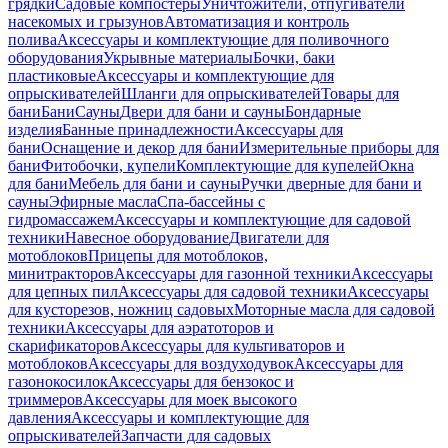
грядки
Садовые компостеры
Уничтожители, отпугиватели
насекомых и грызунов
Автоматизация и контроль
полива
Аксессуары и комплектующие для поливочного
оборудования
Укрывные материалы
Бочки, баки
пластиковые
Аксессуары и комплектующие для
опрыскивателей
Шланги для опрыскивателей
Товары для
бани
Бани
Сауны
Двери для бани и сауны
Бондарные
изделия
Банные принадлежности
Аксессуары для
бани
Оснащение и декор для бани
Измерительные приборы для
бани
Фитобочки, купели
Комплектующие для купелей
Окна
для бани
Мебель для бани и сауны
Ручки дверные для бани и
сауны
Эфирные масла
Спа-бассейны с
гидромассажем
Аксессуары и комплектующие для садовой
техники
Навесное оборудование
Двигатели для
мотоблоков
Прицепы для мотоблоков,
минитракторов
Аксессуары для газонной техники
Аксессуары
для цепных пил
Аксессуары для садовой техники
Аксессуары
для кусторезов, ножниц садовых
Моторные масла для садовой
техники
Аксессуары для аэратоторов и
скарификаторов
Аксессуары для культиваторов и
мотоблоков
Аксессуары для воздуходувок
Аксессуары для
газонокосилок
Аксессуары для бензокос и
триммеров
Аксессуары для моек высокого
давления
Аксессуары и комплектующие для
опрыскивателей
Запчасти для садовых