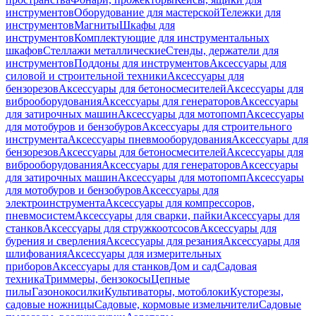
инструментов
Оборудование для мастерской
Тележки для
инструментов
Магниты
Шкафы для
инструментов
Комплектующие для инструментальных
шкафов
Стеллажи металлические
Стенды, держатели для
инструментов
Поддоны для инструментов
Аксессуары для
силовой и строительной техники
Аксессуары для
бензорезов
Аксессуары для бетоносмесителей
Аксессуары для
виброоборудования
Аксессуары для генераторов
Аксессуары
для затирочных машин
Аксессуары для мотопомп
Аксессуары
для мотобуров и бензобуров
Аксессуары для строительного
инструмента
Аксессуары пневмооборудования
Аксессуары для
бензорезов
Аксессуары для бетоносмесителей
Аксессуары для
виброоборудования
Аксессуары для генераторов
Аксессуары
для затирочных машин
Аксессуары для мотопомп
Аксессуары
для мотобуров и бензобуров
Аксессуары для
электроинструмента
Аксессуары для компрессоров,
пневмосистем
Аксессуары для сварки, пайки
Аксессуары для
станков
Аксессуары для стружкоотсосов
Аксессуары для
бурения и сверления
Аксессуары для резания
Аксессуары для
шлифования
Аксессуары для измерительных
приборов
Аксессуары для станков
Дом и сад
Садовая
техника
Триммеры, бензокосы
Цепные
пилы
Газонокосилки
Культиваторы, мотоблоки
Кусторезы,
садовые ножницы
Садовые, кормовые измельчители
Садовые