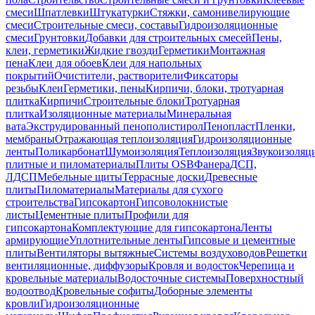
смеси
Шпатлевки
Штукатурки
Стяжки, самонивелирующие
смеси
Строительные смеси, составы
Гидроизоляционные
смеси
Грунтовки
Добавки для строительных смесей
Пены,
клеи, герметики
Жидкие гвозди
Герметики
Монтажная
пена
Клеи для обоев
Клеи для напольных
покрытий
Очистители, растворители
Фиксаторы
резьбы
Клеи
Герметики, пены
Кирпичи, блоки, тротуарная
плитка
Кирпичи
Строительные блоки
Тротуарная
плитка
Изоляционные материалы
Минеральная
вата
Экструдированный пенополистирол
Пенопласт
Пленки,
мембраны
Отражающая теплоизоляция
Гидроизоляционные
ленты
Поликарбонат
Шумоизоляция
Теплоизоляция
Звукоизоляц
плитные и пиломатериалы
Плиты OSB
Фанера
ДСП,
ЛДСП
Мебельные щиты
Террасные доски
Древесные
плиты
Пиломатериалы
Материалы для сухого
строительства
Гипсокартон
Гипсоволокнистые
листы
Цементные плиты
Профили для
гипсокартона
Комплектующие для гипсокартона
Ленты
армирующие
Уплотнительные ленты
Гипсовые и цементные
плиты
Вентиляторы вытяжные
Системы воздуховодов
Решетки
вентиляционные, диффузоры
Кровля и водосток
Черепица и
кровельные материалы
Водосточные системы
Поверхностный
водоотвод
Кровельные софиты
Доборные элементы
кровли
Гидроизоляционные