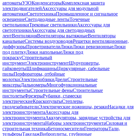
автоматы
УЗО
Конденсаторы
Комплексная защита
электродвигателей
Аксессуары для модульной
автоматики
Светотехника
Промышленное и сигнальное
освещение
Светодиодные ленты
Точечные
светильники
Трековые светильники
Аксессуары для
светотехники
Аксессуары для светодиодных
лент
Вентиляция
Вентиляторы вытяжные
Вентиляторы
канальные
Системы воздуховодов
Решетки вентиляционные,
диффузоры
Проветриватели
Люки
Люки ревизионные
Люки
под плитку
Люки напольные
Люки под
покраску
Строительный
инструмент
Электроинструмент
Шуруповерты,
гайковерты
Шлифмашины
Циркулярные, сабельные
пилы
Перфораторы, отбойные
молотки
Электролобзики
Дрели
Строительные
миксеры
Дальномеры
Многофункциональные
инструменты
Строительные фены
Строительные
пистолеты
Фрезеры
Рубанки, стамески
электрические
Краскопульты
Степлеры,
гвоздезабиватели
Электрические ножницы, резаки
Насадки для
электроинструмента
Аксессуары для
электроинструмента
Аккумуляторы, зарядные устройства для
электроинструмента
Наборы электроинструмента
Силовая и
строительная техника
Бетоносмесители
Генераторы
Тали,
тельферы
Такелаж
Виброплиты, глубинные