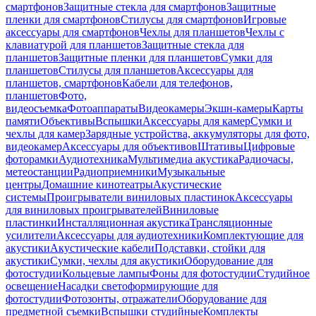
смартфонов
Защитные стекла для смартфонов
Защитные
пленки для смартфонов
Стилусы для смартфонов
Игровые
аксессуары для смартфонов
Чехлы для планшетов
Чехлы с
клавиатурой для планшетов
Защитные стекла для
планшетов
Защитные пленки для планшетов
Сумки для
планшетов
Стилусы для планшетов
Аксессуары для
планшетов, смартфонов
Кабели для телефонов,
планшетов
Фото,
видеосъемка
Фотоаппараты
Видеокамеры
Экшн-камеры
Карты
памяти
Объективы
Вспышки
Аксессуары для камер
Сумки и
чехлы для камер
Зарядные устройства, аккумуляторы для фото,
видеокамер
Аксессуары для объективов
Штативы
Цифровые
фоторамки
Аудиотехника
Мультимедиа акустика
Радиочасы,
метеостанции
Радиоприемники
Музыкальные
центры
Домашние кинотеатры
Акустические
системы
Проигрыватели виниловых пластинок
Аксессуары
для виниловых проигрывателей
Виниловые
пластинки
Инсталляционная акустика
Трансляционные
усилители
Аксессуары для аудиотехники
Комплектующие для
акустики
Акустические кабели
Подставки, стойки для
акустики
Сумки, чехлы для акустики
Оборудование для
фотостудии
Кольцевые лампы
Фоны для фотостудии
Студийное
освещение
Насадки светоформирующие для
фотостудии
Фотозонты, отражатели
Оборудование для
предметной съемки
Вспышки студийные
Комплекты