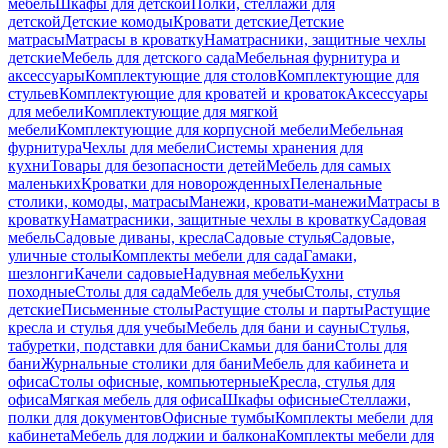
мебель
Шкафы для детской
Полки, стеллажи для
детской
Детские комоды
Кровати детские
Детские
матрасы
Матрасы в кроватку
Наматрасники, защитные чехлы
детские
Мебель для детского сада
Мебельная фурнитура и
аксессуары
Комплектующие для столов
Комплектующие для
стульев
Комплектующие для кроватей и кроваток
Аксессуары
для мебели
Комплектующие для мягкой
мебели
Комплектующие для корпусной мебели
Мебельная
фурнитура
Чехлы для мебели
Системы хранения для
кухни
Товары для безопасности детей
Мебель для самых
маленьких
Кроватки для новорожденных
Пеленальные
столики, комоды, матрасы
Манежи, кровати-манежи
Матрасы в
кроватку
Наматрасники, защитные чехлы в кроватку
Садовая
мебель
Садовые диваны, кресла
Садовые стулья
Садовые,
уличные столы
Комплекты мебели для сада
Гамаки,
шезлонги
Качели садовые
Надувная мебель
Кухни
походные
Столы для сада
Мебель для учебы
Столы, стулья
детские
Письменные столы
Растущие столы и парты
Растущие
кресла и стулья для учебы
Мебель для бани и сауны
Стулья,
табуретки, подставки для бани
Скамьи для бани
Столы для
бани
Журнальные столики для бани
Мебель для кабинета и
офиса
Столы офисные, компьютерные
Кресла, стулья для
офиса
Мягкая мебель для офиса
Шкафы офисные
Стеллажи,
полки для документов
Офисные тумбы
Комплекты мебели для
кабинета
Мебель для лоджии и балкона
Комплекты мебели для