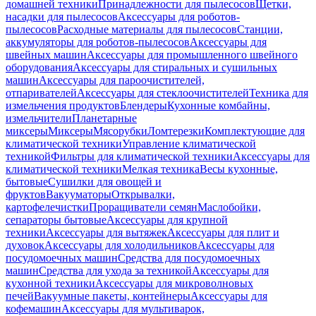
домашней техники
Принадлежности для пылесосов
Щетки,
насадки для пылесосов
Аксессуары для роботов-
пылесосов
Расходные материалы для пылесосов
Станции,
аккумуляторы для роботов-пылесосов
Аксессуары для
швейных машин
Аксессуары для промышленного швейного
оборудования
Аксессуары для стиральных и сушильных
машин
Аксессуары для пароочистителей,
отпаривателей
Аксессуары для стеклоочистителей
Техника для
измельчения продуктов
Блендеры
Кухонные комбайны,
измельчители
Планетарные
миксеры
Миксеры
Мясорубки
Ломтерезки
Комплектующие для
климатической техники
Управление климатической
техникой
Фильтры для климатической техники
Аксессуары для
климатической техники
Мелкая техника
Весы кухонные,
бытовые
Сушилки для овощей и
фруктов
Вакууматоры
Открывалки,
картофелечистки
Проращиватели семян
Маслобойки,
сепараторы бытовые
Аксессуары для крупной
техники
Аксессуары для вытяжек
Аксессуары для плит и
духовок
Аксессуары для холодильников
Аксессуары для
посудомоечных машин
Средства для посудомоечных
машин
Средства для ухода за техникой
Аксессуары для
кухонной техники
Аксессуары для микроволновых
печей
Вакуумные пакеты, контейнеры
Аксессуары для
кофемашин
Аксессуары для мультиварок,