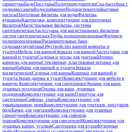
гарнитуры
Биде
Писсуары
Полотенцесушители
Спа-бассейны с
гидромассажем
Водоснабжение
Водонагреватели
Бытовые
насосы
Проточные фильтры для воды
Фильтры-
кувшины
Картриджи, комплектующие для проточных
фильтров
Магистральные фильтры, системы
сантехнические
Аксессуары для магистральных фильтров,
систем сантехнических
Трубы полипропиленовые
Фитинги
полипропиленовые
Расширительные баки,
гидроаккумуляторы
Обустройство ванной комнаты и
туалета
Мебель для ванной
Зеркала для ванной
Аксессуары для
ванной и туалета
Сиденья и чехлы для унитаза
Шторки,
карнизы для ванны
Стеклянные, пластиковые шторки для
ванны
Наборы для ванной и туалета
Зеркала
косметические
Сиденья для ванны
Коврики для ванной и
туалета
Экран-дверки в туалет
Комплектующие для мебели в
ванную
Комплектующие для сантехники
Экраны для ванн,
душевых поддонов
Опоры для ванн, душевых
поддонов
Комплектующие для ванн
Плинтусы для
сантехники
Сифоны, трапы
Комплектующие для
умывальников, моек
Комплектующие для унитазов, писсуаров,
биде
Бачки для унитазов
Комплектующие для душевых
гарнитуров
Комплектующие для сифонов,
трапов
Комплектующие для смесителей
Комплектующие для
душевых кабин, уголков
Сантехника для кухни
Кухонные
мойки
Кухонные мойки со смесителями
Смесители для