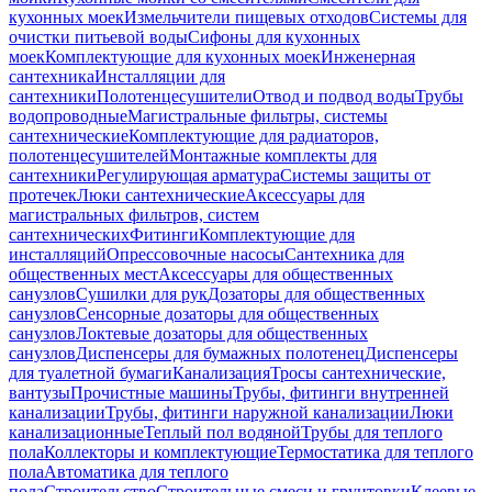
кухонных моек
Измельчители пищевых отходов
Системы для
очистки питьевой воды
Сифоны для кухонных
моек
Комплектующие для кухонных моек
Инженерная
сантехника
Инсталляции для
сантехники
Полотенцесушители
Отвод и подвод воды
Трубы
водопроводные
Магистральные фильтры, системы
сантехнические
Комплектующие для радиаторов,
полотенцесушителей
Монтажные комплекты для
сантехники
Регулирующая арматура
Системы защиты от
протечек
Люки сантехнические
Аксессуары для
магистральных фильтров, систем
сантехнических
Фитинги
Комплектующие для
инсталляций
Опрессовочные насосы
Сантехника для
общественных мест
Аксессуары для общественных
санузлов
Сушилки для рук
Дозаторы для общественных
санузлов
Сенсорные дозаторы для общественных
санузлов
Локтевые дозаторы для общественных
санузлов
Диспенсеры для бумажных полотенец
Диспенсеры
для туалетной бумаги
Канализация
Тросы сантехнические,
вантузы
Прочистные машины
Трубы, фитинги внутренней
канализации
Трубы, фитинги наружной канализации
Люки
канализационные
Теплый пол водяной
Трубы для теплого
пола
Коллекторы и комплектующие
Термостатика для теплого
пола
Автоматика для теплого
пола
Строительство
Строительные смеси и грунтовки
Клеевые