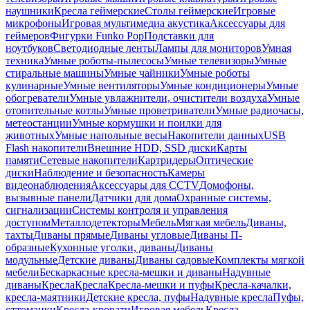
наушники
Кресла геймерские
Столы геймерские
Игровые
микрофоны
Игровая мультимедиа акустика
Аксессуары для
геймеров
Фигурки Funko Pop
Подставки для
ноутбуков
Светодиодные ленты
Лампы для мониторов
Умная
техника
Умные роботы-пылесосы
Умные телевизоры
Умные
стиральные машины
Умные чайники
Умные роботы
кулинарные
Умные вентиляторы
Умные кондиционеры
Умные
обогреватели
Умные увлажнители, очистители воздуха
Умные
отопительные котлы
Умные проветриватели
Умные радиочасы,
метеостанции
Умные кормушки и поилки для
животных
Умные напольные весы
Накопители данных
USB
Flash накопители
Внешние HDD, SSD диски
Карты
памяти
Сетевые накопители
Картридеры
Оптические
диски
Наблюдение и безопасность
Камеры
видеонаблюдения
Аксессуары для CCTV
Домофоны,
вызывные панели
Датчики для дома
Охранные системы,
сигнализации
Системы контроля и управления
доступом
Металлодетекторы
Мебель
Мягкая мебель
Диваны,
тахты
Диваны прямые
Диваны угловые
Диваны П-
образные
Кухонные уголки, диваны
Диваны
модульные
Детские диваны
Диваны садовые
Комплекты мягкой
мебели
Бескаркасные кресла-мешки и диваны
Надувные
диваны
Кресла
Кресла
Кресла-мешки и пуфы
Кресла-качалки,
кресла-маятники
Детские кресла, пуфы
Надувные кресла
Пуфы,
оттоманки
Кресла-кровати
Игровая мебель
Кресла