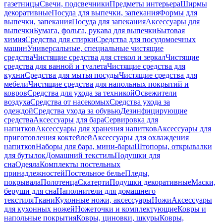
газетницы
Свечи, подсвечники
Предметы интерьера
Ширмы
декоративные
Посуда для выпечки, запекания
Формы для
выпечки, запекания
Посуда для запекания
Аксессуары для
выпечки
Бумага, фольга, рукава для выпечки
Бытовая
химия
Средства для стирки
Средства для посудомоечных
машин
Универсальные, специальные чистящие
средства
Чистящие средства для стекол и зеркал
Чистящие
средства для ванной и туалета
Чистящие средства для
кухни
Средства для мытья посуды
Чистящие средства для
мебели
Чистящие средства для напольных покрытий и
ковров
Средства для ухода за техникой
Освежители
воздуха
Средства от насекомых
Средства ухода за
одеждой
Средства ухода за обувью
Дезинфицирующие
средства
Аксессуары для бара
Сервировка для
напитков
Аксессуары для хранения напитков
Аксессуары для
приготовления коктейлей
Аксессуары для охлаждения
напитков
Наборы для бара, мини-бары
Штопоры, открывалки
для бутылок
Домашний текстиль
Подушки для
сна
Одеяла
Комплекты постельных
принадлежностей
Постельное белье
Пледы,
покрывала
Полотенца
Скатерти
Подушки декоративные
Маски,
беруши для сна
Наполнители для домашнего
текстиля
Ткани
Кухонные ножи, аксессуары
Ножи
Аксессуары
для кухонных ножей
Ножеточки и комплектующие
Ковры и
напольные покрытия
Ковры, циновки, шкуры
Ковры,