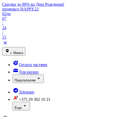
Скидки до 80% ко Дню Рождения!
промокод HAPPY22
02
дн
07
:
24
:
15
г. Минск
Оплата частями
Для юрлиц
Покупателям
Telegram
+375 29
302 10 21
Еще