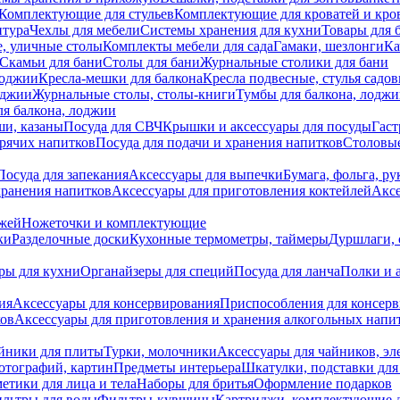
Комплектующие для стульев
Комплектующие для кроватей и кро
итура
Чехлы для мебели
Системы хранения для кухни
Товары для 
, уличные столы
Комплекты мебели для сада
Гамаки, шезлонги
Ка
Скамьи для бани
Столы для бани
Журнальные столики для бани
лоджии
Кресла-мешки для балкона
Кресла подвесные, стулья садо
оджии
Журнальные столы, столы-книги
Тумбы для балкона, лодж
я балкона, лоджии
ши, казаны
Посуда для СВЧ
Крышки и аксессуары для посуды
Гаст
орячих напитков
Посуда для подачи и хранения напитков
Столовы
Посуда для запекания
Аксессуары для выпечки
Бумага, фольга, р
хранения напитков
Аксессуары для приготовления коктейлей
Аксе
ожей
Ножеточки и комплектующие
ки
Разделочные доски
Кухонные термометры, таймеры
Дуршлаги, 
ры для кухни
Органайзеры для специй
Посуда для ланча
Полки и 
ия
Аксессуары для консервирования
Приспособления для консер
ков
Аксессуары для приготовления и хранения алкогольных напи
йники для плиты
Турки, молочники
Аксессуары для чайников, э
отографий, картин
Предметы интерьера
Шкатулки, подставки дл
етики для лица и тела
Наборы для бритья
Оформление подарков
льтры для воды
Фильтры-кувшины
Картриджи, комплектующие д