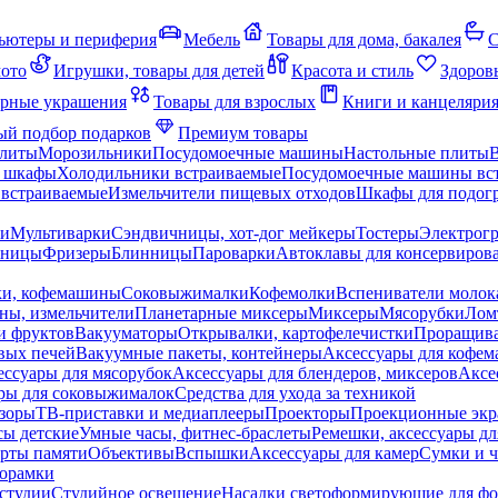
ьютеры и периферия
Мебель
Товары для дома, бакалея
С
мото
Игрушки, товары для детей
Красота и стиль
Здоров
рные украшения
Товары для взрослых
Книги и канцеляри
й подбор подарков
Премиум товары
плиты
Морозильники
Посудомоечные машины
Настольные плиты
 шкафы
Холодильники встраиваемые
Посудомоечные машины вс
встраиваемые
Измельчители пищевых отходов
Шкафы для подогр
чи
Мультиварки
Сэндвичницы, хот-дог мейкеры
Тостеры
Электрог
еницы
Фризеры
Блинницы
Пароварки
Автоклавы для консервиров
ки, кофемашины
Соковыжималки
Кофемолки
Вспениватели молок
ны, измельчители
Планетарные миксеры
Миксеры
Мясорубки
Лом
и фруктов
Вакууматоры
Открывалки, картофелечистки
Проращива
вых печей
Вакуумные пакеты, контейнеры
Аксессуары для кофе
ессуары для мясорубок
Аксессуары для блендеров, миксеров
Аксе
ры для соковыжималок
Средства для ухода за техникой
зоры
ТВ-приставки и медиаплееры
Проекторы
Проекционные эк
сы детские
Умные часы, фитнес-браслеты
Ремешки, аксессуары дл
рты памяти
Объективы
Вспышки
Аксессуары для камер
Сумки и ч
орамки
студии
Студийное освещение
Насадки светоформирующие для фо