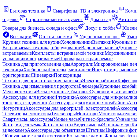
Бытовая техника
Смартфоны, ТВ и электроника
Комп
отделка
Строительный инструмент
Дом и сад
Авто и 
Товары для бизнеса, склада и офиса
Досуг и хобби
Ювели
Все акции
Оплата частями
Уцененные товары
Умны
Крупная техника для кухни
Холодильники
Вытяжки
Кухонные 
Встраиваемая техника, оборудование
Варочные панели
Духовые
встраиваемые
Комплекты встраиваемой техники
Морозильники 
упаковщики встраиваемые
Пароварки встраиваемые
Техника для приготовления еды
Аэрогрили
Микроволновые пе
кексницы
Хлебопечки
Ростеры, мини-печи
Йогуртницы, морож
фритюрницы
Яйцеварки
Попкорницы
Техника для приготовления напитков
Электрочайники
Кофевар
Техника для измельчения продуктов
Блендеры
Кухонные комбай
Мелкая техника
Весы кухонные, бытовые
Сушилки для овощей 
Аксессуары для кухонной техники
Аксессуары для микроволно
тостеров, сэндвичниц
Аксессуары для кухонных комбайнов
Акс
йогуртниц
Аксессуары для аэрогрилей, электрогрилей
Аксессуа
Телевизоры, мониторы
Телевизоры
Мониторы
Мониторы-телеви
Смарт-часы, аксессуары
Умные часы
Фитнес-браслеты
Умные ча
Фото, видеосъемка
Фотоаппараты
Видеокамеры
Экшн-камеры
Ка
видеокамер
Аксессуары для объективов
Штативы
Цифровые фот
Оборудование для фотостудии
Кольцевые лампы
Фоны для фото