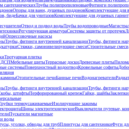
ем сантехнических
Трубы полипропиленовые
Фитинги полипроп
ддонов
Опоры для ванн, душевых поддонов
Комплектующие для 
ов, биде
Бачки для унитазов
Комплектующие для душевых гарнит
есушители
Отвод и подвод воды
Трубы водопроводные
Магистрал
антехники
Регулирующая арматура
Системы защиты от протечек
Л
ций
Опрессовочные насосы
ны
Трубы, фитинги внутренней канализации
Трубы, фитинги на
катурки
Стяжки, самонивелирующие смеси
Строительные смеси,
ки
Тротуарная плитка
ЛДСП
Мебельные щиты
Террасные доски
Древесные плиты
Пилом
ные системы
Поверхностный водоотвод
Кровельные софиты
Добо
тиляция
-камины
Отопительные печи
Банные печи
Водонагреватели
Радиат
ны
Трубы, фитинги внутренней канализации
Трубы, фитинги на
Скобы, штифты
Перфорированный крепеж
Гайки, шайбы
Заклепки
ерсальные
Трубки термоусаживаемые
Изолирующие зажимы
лектрощита
Шины электротехнические
Выключатели путевые, ко
атели
Пускатели магнитные
ки воды
усы, уголки, обводы для труб
Плинтусы для сантехники
Фуги дл