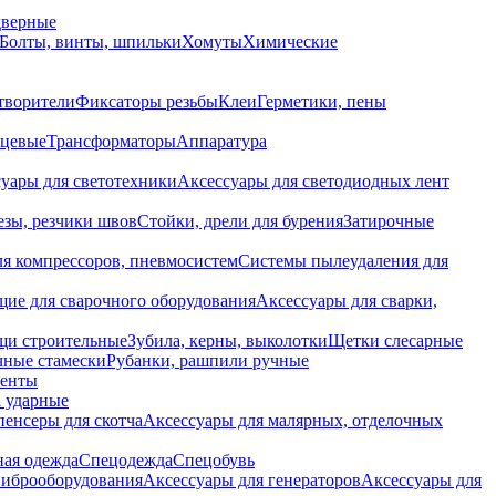
дверные
Болты, винты, шпильки
Хомуты
Химические
творители
Фиксаторы резьбы
Клеи
Герметики, пены
нцевые
Трансформаторы
Аппаратура
уары для светотехники
Аксессуары для светодиодных лент
езы, резчики швов
Стойки, дрели для бурения
Затирочные
ля компрессоров, пневмосистем
Системы пылеудаления для
ие для сварочного оборудования
Аксессуары для сварки,
щи строительные
Зубила, керны, выколотки
Щетки слесарные
чные стамески
Рубанки, рашпили ручные
енты
 ударные
енсеры для скотча
Аксессуары для малярных, отделочных
ная одежда
Спецодежда
Спецобувь
виброоборудования
Аксессуары для генераторов
Аксессуары для