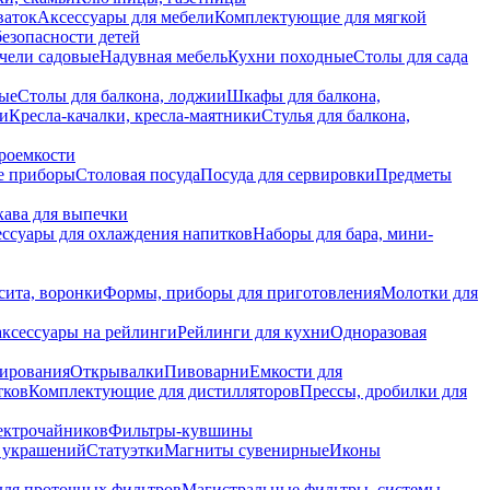
ваток
Аксессуары для мебели
Комплектующие для мягкой
безопасности детей
чели садовые
Надувная мебель
Кухни походные
Столы для сада
вые
Столы для балкона, лоджии
Шкафы для балкона,
ии
Кресла-качалки, кресла-маятники
Стулья для балкона,
роемкости
е приборы
Столовая посуда
Посуда для сервировки
Предметы
укава для выпечки
ссуары для охлаждения напитков
Наборы для бара, мини-
сита, воронки
Формы, приборы для приготовления
Молотки для
аксессуары на рейлинги
Рейлинги для кухни
Одноразовая
вирования
Открывалки
Пивоварни
Емкости для
тков
Комплектующие для дистилляторов
Прессы, дробилки для
лектрочайников
Фильтры-кувшины
я украшений
Статуэтки
Магниты сувенирные
Иконы
ля проточных фильтров
Магистральные фильтры, системы