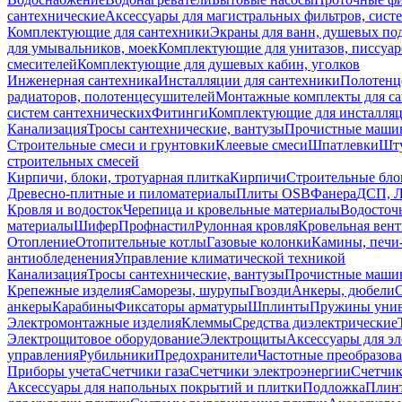
сантехнические
Аксессуары для магистральных фильтров, сист
Комплектующие для сантехники
Экраны для ванн, душевых по
для умывальников, моек
Комплектующие для унитазов, писсуар
смесителей
Комплектующие для душевых кабин, уголков
Инженерная сантехника
Инсталляции для сантехники
Полотенц
радиаторов, полотенцесушителей
Монтажные комплекты для с
систем сантехнических
Фитинги
Комплектующие для инсталля
Канализация
Тросы сантехнические, вантузы
Прочистные маши
Строительные смеси и грунтовки
Клеевые смеси
Шпатлевки
Шту
строительных смесей
Кирпичи, блоки, тротуарная плитка
Кирпичи
Строительные бло
Древесно-плитные и пиломатериалы
Плиты OSB
Фанера
ДСП, 
Кровля и водосток
Черепица и кровельные материалы
Водосточ
материалы
Шифер
Профнастил
Рулонная кровля
Кровельная вен
Отопление
Отопительные котлы
Газовые колонки
Камины, печи
антиобледенения
Управление климатической техникой
Канализация
Тросы сантехнические, вантузы
Прочистные маши
Крепежные изделия
Саморезы, шурупы
Гвозди
Анкеры, дюбели
анкеры
Карабины
Фиксаторы арматуры
Шплинты
Пружины унив
Электромонтажные изделия
Клеммы
Средства диэлектрические
Электрощитовое оборудование
Электрощиты
Аксессуары для э
управления
Рубильники
Предохранители
Частотные преобразов
Приборы учета
Счетчики газа
Счетчики электроэнергии
Счетчи
Аксессуары для напольных покрытий и плитки
Подложка
Плинт