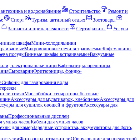
антехника и водоснабжение
Строительство
Ремонт и
ье
Спорт
Туризм, активный отдых
Зоотовары
я
Запчасти и принадлежности
Сертификаты
Услуги
Винные шкафы
Мини-холодильники
траиваемые
Микроволновые печи встраиваемые
Кофемашины
ева посуды
Винные шкафы встраиваемые
Вакуумные
рили, электрошашлычницы
Вафельницы, орешницы,
ания
Сыроварни
Фритюрницы, фондю-
а
Сифоны для газирования воды
терезки
тели семян
Маслобойки, сепараторы бытовые
машин
Аксессуары для мультиварок, хлебопечек
Аксессуары для
ссуары для сушилок овощей и фруктов
Аксессуары для
раны
Профессиональные дисплеи
я умных часов
Кабели для умных часов
ехлы для камер
Зарядные устройства, аккумуляторы для фото,
тостудии
Фотозонты, отражатели
Оборудование для предметной