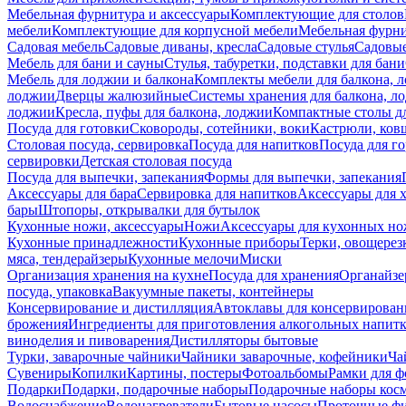
Мебельная фурнитура и аксессуары
Комплектующие для столов
мебели
Комплектующие для корпусной мебели
Мебельная фурн
Садовая мебель
Садовые диваны, кресла
Садовые стулья
Садовые
Мебель для бани и сауны
Стулья, табуретки, подставки для бани
Мебель для лоджии и балкона
Комплекты мебели для балкона, 
лоджии
Дверцы жалюзийные
Системы хранения для балкона, л
лоджии
Кресла, пуфы для балкона, лоджии
Компактные столы дл
Посуда для готовки
Сковороды, сотейники, воки
Кастрюли, ков
Столовая посуда, сервировка
Посуда для напитков
Посуда для г
сервировки
Детская столовая посуда
Посуда для выпечки, запекания
Формы для выпечки, запекания
Аксессуары для бара
Сервировка для напитков
Аксессуары для 
бары
Штопоры, открывалки для бутылок
Кухонные ножи, аксессуары
Ножи
Аксессуары для кухонных н
Кухонные принадлежности
Кухонные приборы
Терки, овощерез
мяса, тендерайзеры
Кухонные мелочи
Миски
Организация хранения на кухне
Посуда для хранения
Органайзе
посуда, упаковка
Вакуумные пакеты, контейнеры
Консервирование и дистилляция
Автоклавы для консервирован
брожения
Ингредиенты для приготовления алкогольных напит
виноделия и пивоварения
Дистилляторы бытовые
Турки, заварочные чайники
Чайники заварочные, кофейники
Ча
Сувениры
Копилки
Картины, постеры
Фотоальбомы
Рамки для ф
Подарки
Подарки, подарочные наборы
Подарочные наборы косм
Водоснабжение
Водонагреватели
Бытовые насосы
Проточные фи