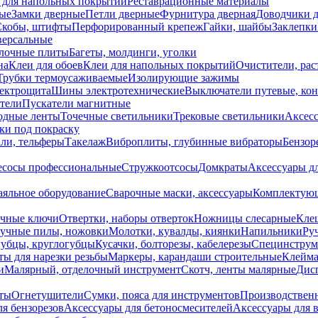
 для напольных покрытий
Реставрационные материалы
ые
Замки дверные
Петли дверные
Фурнитура дверная
Доводчики 
Скобы, штифты
Перфорированный крепеж
Гайки, шайбы
Заклепки
ерсальные
лочные плиты
Багеты, молдинги, уголки
на
Клеи для обоев
Клеи для напольных покрытий
Очистители, рас
Трубки термоусаживаемые
Изолирующие зажимы
лектрощита
Шины электротехнические
Выключатели путевые, ко
атели
Пускатели магнитные
одные ленты
Точечные светильники
Трековые светильники
Аксесс
и под покраску
ли, тельферы
Такелаж
Виброплиты, глубинные вибраторы
Бензор
сосы профессиональные
Стружкоотсосы
Домкраты
Аксессуары д
аяльное оборудование
Сварочные маски, аксессуары
Комплектующ
ечные ключи
Отвертки, наборы отверток
Ножницы слесарные
Кле
учные пилы, ножовки
Молотки, кувалды, киянки
Напильники
Ру
убцы, круглогубцы
Кусачки, болторезы, кабелерезы
Специнструм
ы для нарезки резьбы
Маркеры, карандаши строительные
Клейма
и
Малярный, отделочный инструмент
Скотч, ленты малярные
Дисп
иты
Огнетушители
Сумки, пояса для инструментов
Производствен
я бензорезов
Аксессуары для бетоносмесителей
Аксессуары для 