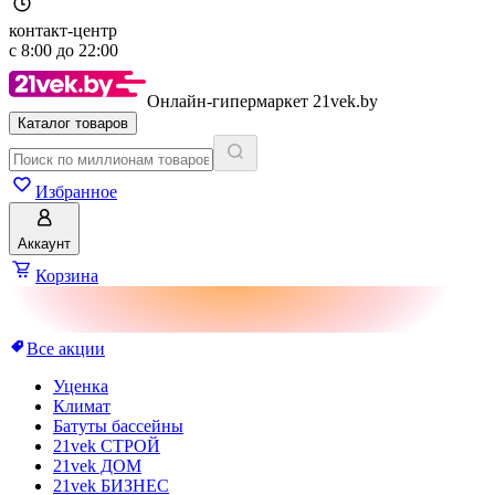
контакт-центр
с
8:00
до
22:00
Онлайн-гипермаркет 21vek.by
Каталог товаров
Избранное
Аккаунт
Корзина
Все акции
Уценка
Климат
Батуты бассейны
21vek СТРОЙ
21vek ДОМ
21vek БИЗНЕС