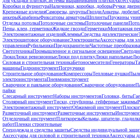
для укладки плитки
Системы выравнивания плитки
Аксессуары
Коробки и фурнитура
Наличники, коробки, доборы
Ручки дверн
Крепежные изделия
Саморезы, шурупы
Гвозди
Анкеры, дюбели
анкеры
Карабины
Фиксаторы арматуры
Шплинты
Пружины унив
Отделка потолка
Потолочные системы
Потолочные панели
Пото
Пены, клеи, герметики
Жидкие гвозди
Герметики
Монтажная пе
Электромонтажные изделия
Клеммы
Средства диэлектрические
Электрощитовое оборудование
Электрощиты
Аксессуары для э
управления
Рубильники
Предохранители
Частотные преобразов
Светотехника
Промышленное и сигнальное освещение
Светоди
Люки
Люки ревизионные
Люки под плитку
Люки напольные
Люк
Силовая и строительная техника
Бетоносмесители
Генераторы
Та
машины
Гидроинструмент
Погрузчики
Строительное оборудование
Компрессоры
Тепловые пушки
Пыле
электроинструмента
Пневмоинструмент
Сварочное и паяльное оборудование
Сварочное оборудование
П
пайки
Слесарный инструмент
Наборы инструментов
Головки, биты
Га
Столярный инструмент
Тиски, струбцины, гейферные зажимы
Р
Электромонтажный инструмент
Обжимной инструмент
Плоског
Разметочный инструмент
Разметочные инструменты
Инструмент
Отделочный инструмент
Плиткорезы
Кельмы, шпатели, гладилк
работ
Пленки строительные
Спецодежда и средства защиты
Средства индивидуальной защ
Аксессуары для силовой и строительной техники
Аксессуары дл