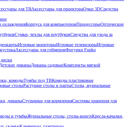
сессуары для ТВ
Аксессуары для проектора
Очки 3D
Средства
ание
 охлаждения
Корпуса для компьютеров
Процессоры
Оптические
утбуков
Сумки, чехлы для ноутбуков
Средства для ухода за
деокарты
Игровые мониторы
Игровые телевизоры
Игровые
акустика
Аксессуары для геймеров
Фигурки Funko
 диски
Детские диваны
Диваны садовые
Комплекты мягкой
ики, комоды
Тумбы под ТВ
Комоды пластиковые
довые столы
Растущие столы и парты
Столы, журнальные
ки, диваны
Стульчики для кормления
Системы хранения для
моды и тумбы
Журнальные столы, столы-книги
Кресла-качалки,
ки, скамьи
Ключницы, газетницы