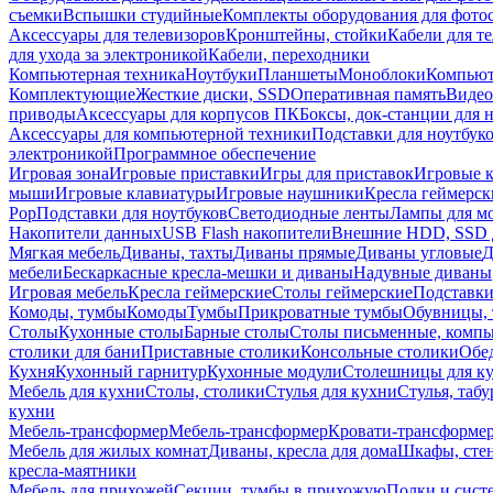
съемки
Вспышки студийные
Комплекты оборудования для фото
Аксессуары для телевизоров
Кронштейны, стойки
Кабели для т
для ухода за электроникой
Кабели, переходники
Компьютерная техника
Ноутбуки
Планшеты
Моноблоки
Компью
Комплектующие
Жесткие диски, SSD
Оперативная память
Видео
приводы
Аксессуары для корпусов ПК
Боксы, док-станции для 
Аксессуары для компьютерной техники
Подставки для ноутбук
электроникой
Программное обеспечение
Игровая зона
Игровые приставки
Игры для приставок
Игровые 
мыши
Игровые клавиатуры
Игровые наушники
Кресла геймерск
Pop
Подставки для ноутбуков
Светодиодные ленты
Лампы для м
Накопители данных
USB Flash накопители
Внешние HDD, SSD 
Мягкая мебель
Диваны, тахты
Диваны прямые
Диваны угловые
Д
мебели
Бескаркасные кресла-мешки и диваны
Надувные диваны
Игровая мебель
Кресла геймерские
Столы геймерские
Подставки
Комоды, тумбы
Комоды
Тумбы
Прикроватные тумбы
Обувницы, 
Столы
Кухонные столы
Барные столы
Столы письменные, комп
столики для бани
Приставные столики
Консольные столики
Обе
Кухня
Кухонный гарнитур
Кухонные модули
Столешницы для к
Мебель для кухни
Столы, столики
Стулья для кухни
Стулья, таб
кухни
Мебель-трансформер
Мебель-трансформер
Кровати-трансформе
Мебель для жилых комнат
Диваны, кресла для дома
Шкафы, стен
кресла-маятники
Мебель для прихожей
Секции, тумбы в прихожую
Полки и сист