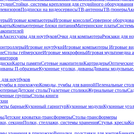
студии
Стойки, системы крепления для студийного оборудования
елевизоров
Подписки на видеосервисы
ТВ-антенны
ТВ-тюнеры
Ак
теры
Игровые компьютеры
Игровые консоли
Серверное оборудов
карты
Компьютерные блоки питания
Материнские платы
Системы
накопителей
ов
Аксессуары для ноутбуков
Очки для компьютера
Рюкзаки для но
контроллеры
Игровые ноутбуки
Игровые компьютеры
Игровые ви
ие
Столы геймерские
Игровые микрофоны
Игровая мультимедиа 
ониторов
диски
Карты памяти
Сетевые накопители
Картридеры
Оптические
иваны П-образные
Кухонные уголки, диваны
Диваны модульные
 для ноутбуков
тумбы в прихожую
Комоды, тумбы для ванной
Пеленальные стол
ьютерные
Детские столы
Туалетные столики
Журнальные столы
Са
денные группы
Столы-книги
ухни
уреты барные
Кухонный гарнитур
Кухонные модули
Кухонные угол
ры
Детские кроватки-трансформеры
Столы-трансформеры
ки, секции
Полки, стеллажи, системы хранения
Стулья, кресла
Ко
емы хранения в прихожую
Вешалки, подставки для зонтов
Банкет