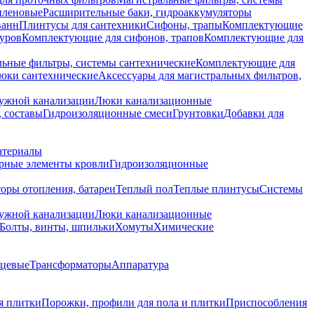
иленовые
Расширительные баки, гидроаккумуляторы
ванн
Плинтусы для сантехники
Сифоны, трапы
Комплектующие
уров
Комплектующие для сифонов, трапов
Комплектующие для
ьные фильтры, системы сантехнические
Комплектующие для
юки сантехнические
Аксессуары для магистральных фильтров,
ружной канализации
Люки канализационные
 составы
Гидроизоляционные смеси
Грунтовки
Добавки для
атериалы
рные элементы кровли
Гидроизоляционные
оры отопления, батареи
Теплый пол
Теплые плинтусы
Системы
ружной канализации
Люки канализационные
Болты, винты, шпильки
Хомуты
Химические
нцевые
Трансформаторы
Аппаратура
я плитки
Порожки, профили для пола и плитки
Приспособления