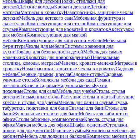
мебель
Шкафы для детской
Полки, стеллажи для
детской
Детские комоды
Кровати детские
Детские
матрасы
Матрасы в кроватку
Наматрасники, защитные чехлы
детские
Мебель для детского сада
Мебельная фурнитура и
аксессуары
Комплектующие для столов
Комплектующие для
стульев
Комплектующие для кроватей и кроваток
Аксессуары
для мебели
Комплектующие для мягкой
мебели
Комплектующие для корпусной мебели
Мебельная
фурнитура
Чехлы для мебели
Системы хранения для
кухни
Товары для безопасности детей
Мебель для самых
маленьких
Кроватки для новорожденных
Пеленальные
столики, комоды, матрасы
Манежи, кровати-манежи
Матрасы в
кроватку
Наматрасники, защитные чехлы в кроватку
Садовая
мебель
Садовые диваны, кресла
Садовые стулья
Садовые,
уличные столы
Комплекты мебели для сада
Гамаки,
шезлонги
Качели садовые
Надувная мебель
Кухни
походные
Столы для сада
Мебель для учебы
Столы, стулья
детские
Письменные столы
Растущие столы и парты
Растущие
кресла и стулья для учебы
Мебель для бани и сауны
Стулья,
табуретки, подставки для бани
Скамьи для бани
Столы для
бани
Журнальные столики для бани
Мебель для кабинета и
офиса
Столы офисные, компьютерные
Кресла, стулья для
офиса
Мягкая мебель для офиса
Шкафы офисные
Стеллажи,
полки для документов
Офисные тумбы
Комплекты мебели для
кабинета
Мебель для лоджии и балкона
Комплекты мебели для