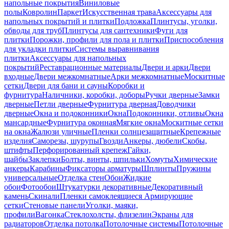
напольные покрытия
Виниловые
полы
Ковролин
Паркет
Искусственная трава
Аксессуары для
напольных покрытий и плитки
Подложка
Плинтусы, уголки,
обводы для труб
Плинтусы для сантехники
Фуги для
плитки
Порожки, профили для пола и плитки
Приспособления
для укладки плитки
Системы выравнивания
плитки
Аксессуары для напольных
покрытий
Реставрационные материалы
Двери и арки
Двери
входные
Двери межкомнатные
Арки межкомнатные
Москитные
сетки
Двери для бани и сауны
Коробки и
фурнитура
Наличники, коробки, доборы
Ручки дверные
Замки
дверные
Петли дверные
Фурнитура дверная
Доводчики
дверные
Окна и подоконники
Окна
Подоконники, отливы
Окна
мансардные
Фурнитура оконная
Мягкие окна
Москитные сетки
на окна
Жалюзи уличные
Пленки солнцезащитные
Крепежные
изделия
Саморезы, шурупы
Гвозди
Анкеры, дюбели
Скобы,
штифты
Перфорированный крепеж
Гайки,
шайбы
Заклепки
Болты, винты, шпильки
Хомуты
Химические
анкеры
Карабины
Фиксаторы арматуры
Шплинты
Пружины
универсальные
Отделка стен
Обои
Жидкие
обои
Фотообои
Штукатурки декоративные
Декоративный
камень
Скинали
Пленки самоклеящиеся
Армирующие
сетки
Стеновые панели
Уголки, маяки,
профили
Вагонка
Стеклохолсты, флизелин
Экраны для
радиаторов
Отделка потолка
Потолочные системы
Потолочные