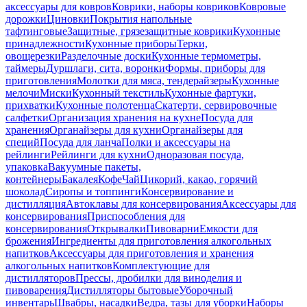
аксессуары для ковров
Коврики, наборы ковриков
Ковровые
дорожки
Циновки
Покрытия напольные
тафтинговые
Защитные, грязезащитные коврики
Кухонные
принадлежности
Кухонные приборы
Терки,
овощерезки
Разделочные доски
Кухонные термометры,
таймеры
Дуршлаги, сита, воронки
Формы, приборы для
приготовления
Молотки для мяса, тендерайзеры
Кухонные
мелочи
Миски
Кухонный текстиль
Кухонные фартуки,
прихватки
Кухонные полотенца
Скатерти, сервировочные
салфетки
Организация хранения на кухне
Посуда для
хранения
Органайзеры для кухни
Органайзеры для
специй
Посуда для ланча
Полки и аксессуары на
рейлинги
Рейлинги для кухни
Одноразовая посуда,
упаковка
Вакуумные пакеты,
контейнеры
Бакалея
Кофе
Чай
Цикорий, какао, горячий
шоколад
Сиропы и топпинги
Консервирование и
дистилляция
Автоклавы для консервирования
Аксессуары для
консервирования
Приспособления для
консервирования
Открывалки
Пивоварни
Емкости для
брожения
Ингредиенты для приготовления алкогольных
напитков
Аксессуары для приготовления и хранения
алкогольных напитков
Комплектующие для
дистилляторов
Прессы, дробилки для виноделия и
пивоварения
Дистилляторы бытовые
Уборочный
инвентарь
Швабры, насадки
Ведра, тазы для уборки
Наборы