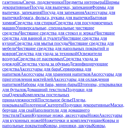
газетницы
Свечи, подсвечники
Предметы интерьера
Ширмы
декоративные
Посуда для выпечки, запекания
Формы для
выпечки, запекания
Посуда для запекания
Аксессуары для
выпечки
Бумага, фольга, рукава для выпечки
Бытовая
химия
Средства для стирки
Средства для посудомоечных
машин
Универсальные, специальные чистящие
средства
Чистящие средства для стекол и зеркал
Чистящие
средства для ванной и туалета
Чистящие средства для
кухни
Средства для мытья посуды
Чистящие средства для
мебели
Чистящие средства для напольных покрытий и
ковров
Средства для ухода за техникой
Освежители
воздуха
Средства от насекомых
Средства ухода за
одеждой
Средства ухода за обувью
Дезинфицирующие
средства
Аксессуары для бара
Сервировка для
напитков
Аксессуары для хранения напитков
Аксессуары для
приготовления коктейлей
Аксессуары для охлаждения
напитков
Наборы для бара, мини-бары
Штопоры, открывалки
для бутылок
Домашний текстиль
Подушки для
сна
Одеяла
Комплекты постельных
принадлежностей
Постельное белье
Пледы,
покрывала
Полотенца
Скатерти
Подушки декоративные
Маски,
беруши для сна
Наполнители для домашнего
текстиля
Ткани
Кухонные ножи, аксессуары
Ножи
Аксессуары
для кухонных ножей
Ножеточки и комплектующие
Ковры и
напольные покрытия
Ковры, циновки, шкуры
Ковры,