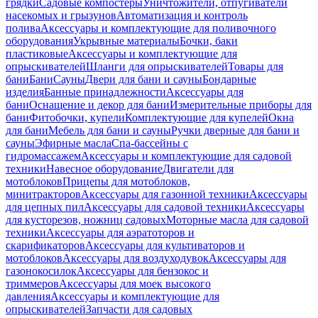
грядки
Садовые компостеры
Уничтожители, отпугиватели
насекомых и грызунов
Автоматизация и контроль
полива
Аксессуары и комплектующие для поливочного
оборудования
Укрывные материалы
Бочки, баки
пластиковые
Аксессуары и комплектующие для
опрыскивателей
Шланги для опрыскивателей
Товары для
бани
Бани
Сауны
Двери для бани и сауны
Бондарные
изделия
Банные принадлежности
Аксессуары для
бани
Оснащение и декор для бани
Измерительные приборы для
бани
Фитобочки, купели
Комплектующие для купелей
Окна
для бани
Мебель для бани и сауны
Ручки дверные для бани и
сауны
Эфирные масла
Спа-бассейны с
гидромассажем
Аксессуары и комплектующие для садовой
техники
Навесное оборудование
Двигатели для
мотоблоков
Прицепы для мотоблоков,
минитракторов
Аксессуары для газонной техники
Аксессуары
для цепных пил
Аксессуары для садовой техники
Аксессуары
для кусторезов, ножниц садовых
Моторные масла для садовой
техники
Аксессуары для аэратоторов и
скарификаторов
Аксессуары для культиваторов и
мотоблоков
Аксессуары для воздуходувок
Аксессуары для
газонокосилок
Аксессуары для бензокос и
триммеров
Аксессуары для моек высокого
давления
Аксессуары и комплектующие для
опрыскивателей
Запчасти для садовых