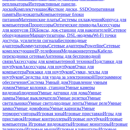
репликаторы
Интерактивные панели,
доски
Комплектующие
Жесткие диски, SSD
Оперативная
память
Видеокарты
Компьютерные блоки
питания
Материнские платы
Системы охлаждения
Корпуса для
компьютеров
Процессоры
Оптические приводы
Аксессуары
для корпусов ПК
Боксы, док-станции для накопителей
Сетевое
оборудование
Маршрутизаторы, DSL-модемы
Wi-Fi точки
доступа, усилители сигнала
Беспроводные
адаптеры
Коммутаторы
Сетевые адаптеры
Powerline
Сетевые
комплектующие
IP-телефония
Медиаконвертеры
Кабели,
переходники сетевые
Антенны для беспроводной
связи
Аксессуары для компьютерной техники
Подставки для
ноутбуков
Аксессуары для ноутбуков
Очки для
компьютера
Рюкзаки для ноутбуков
Сумки, чехлы для
ноутбуков
Средства для ухода за электроникой
Программное
обеспечение
Система Умный дом
Управление умным
домом
Умные колонки, станции
Умные камеры
видеонаблюдения
Умные датчики для дома
Умные
лампы
Умные выключатели
Умные розетки
Умные
светильники
Умные светодиодные ленты
Умные реле
Умные
замки
Умные домофоны
Умные карнизы
Умные
терморегуляторы
Игровая зона
Игровые приставки
Игры для
приставок
Игровые контроллеры
Игровые ноутбуки
Игровые
компьютеры
Игровые видеокарты
Игровые мониторы
Игровые
телевизоры
Игровые мыши
Игровые клавиатуры
Игровые