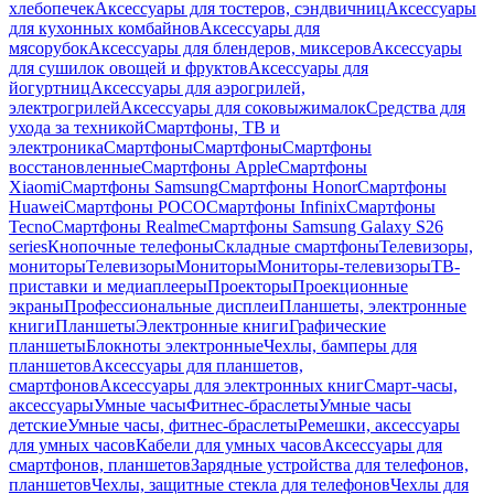
хлебопечек
Аксессуары для тостеров, сэндвичниц
Аксессуары
для кухонных комбайнов
Аксессуары для
мясорубок
Аксессуары для блендеров, миксеров
Аксессуары
для сушилок овощей и фруктов
Аксессуары для
йогуртниц
Аксессуары для аэрогрилей,
электрогрилей
Аксессуары для соковыжималок
Средства для
ухода за техникой
Смартфоны, ТВ и
электроника
Смартфоны
Смартфоны
Смартфоны
восстановленные
Смартфоны Apple
Смартфоны
Xiaomi
Смартфоны Samsung
Смартфоны Honor
Смартфоны
Huawei
Смартфоны POCO
Смартфоны Infinix
Смартфоны
Tecno
Смартфоны Realme
Смартфоны Samsung Galaxy S26
series
Кнопочные телефоны
Складные смартфоны
Телевизоры,
мониторы
Телевизоры
Мониторы
Мониторы-телевизоры
ТВ-
приставки и медиаплееры
Проекторы
Проекционные
экраны
Профессиональные дисплеи
Планшеты, электронные
книги
Планшеты
Электронные книги
Графические
планшеты
Блокноты электронные
Чехлы, бамперы для
планшетов
Аксессуары для планшетов,
смартфонов
Аксессуары для электронных книг
Смарт-часы,
аксессуары
Умные часы
Фитнес-браслеты
Умные часы
детские
Умные часы, фитнес-браслеты
Ремешки, аксессуары
для умных часов
Кабели для умных часов
Аксессуары для
смартфонов, планшетов
Зарядные устройства для телефонов,
планшетов
Чехлы, защитные стекла для телефонов
Чехлы для