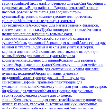
гарнитуры
Биде
Писсуары
Полотенцесушители
Спа-бассейны с
гидромассажем
Водоснабжение
Водонагреватели
Бытовые
насосы
Проточные фильтры для воды
Фильтры-
кувшины
Картриджи, комплектующие для проточных
фильтров
Магистральные фильтры, системы
сантехнические
Аксессуары для магистральных фильтров,
систем сантехнических
Трубы полипропиленовые
Фитинги
полипропиленовые
Расширительные баки,
гидроаккумуляторы
Обустройство ванной комнаты и
туалета
Мебель для ванной
Зеркала для ванной
Аксессуары для
ванной и туалета
Сиденья и чехлы для унитаза
Шторки,
карнизы для ванны
Стеклянные, пластиковые шторки для
ванны
Наборы для ванной и туалета
Зеркала
косметические
Сиденья для ванны
Коврики для ванной и
туалета
Экран-дверки в туалет
Комплектующие для мебели в
ванную
Комплектующие для сантехники
Экраны для ванн,
душевых поддонов
Опоры для ванн, душевых
поддонов
Комплектующие для ванн
Плинтусы для
сантехники
Сифоны, трапы
Комплектующие для
умывальников, моек
Комплектующие для унитазов, писсуаров,
биде
Бачки для унитазов
Комплектующие для душевых
гарнитуров
Комплектующие для сифонов,
трапов
Комплектующие для смесителей
Комплектующие для
душевых кабин, уголков
Сантехника для кухни
Кухонные
мойки
Кухонные мойки со смесителями
Смесители для