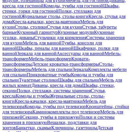
модули
Столешницы для кухни
Мебель для гостиной
Диваны,
кресла для гостиной
Комоды, тумбы для гостиной
Шкафы,
стенки, горки для гостиной
Полки, стеллажи для
гостиной
Журнальные столы, столы-книги
Кресла, стулья для
дома
Кресла-качалки, кресла-маятники
Мебель для
кухни
Столы, столики
Стулья для кухни
Стулья, табуреты
барные
Кухонный гарнитур
Кухонные модули
Кухонные
уголки, диваны
Стульчики для кормления
Системы хранения
для кухни
Мебель для ванной
Тумбы, консоли для
ванной
Шкафы, пеналы для ванной
Шкафчики, полки для
ванной
Зеркала для ванной
Аксессуары для ванной
Мебель-
трансформер
Мебель-трансформер
Кровати-
трансформеры
Детские кроватки-трансформеры
Столы-
трансформеры
Мебель для спальни
Зеркала
Комплекты мебели
для спальни
Прикроватные тумбы
Комоды и тумбы для
спальни
Туалетные столики
Шкафы для спальни
Мебель для
жилых комнат
Диваны, кресла для дома
Шкафы, стенки,
секции
Полки, стеллажи, системы хранения
Стулья,
кресла
Комоды и тумбы
Журнальные столы, столы-
книги
Кресла-качалки, кресла-маятники
Мебель для
телевизора
Комоды, тумбы под телевизор
Кронштейны, стойки
для телевизора
Каминокомплекты под телевизор
Мебель для
прихожей
Секции, тумбы в прихожую
Полки и системы
хранения в прихожую
Вешалки, подставки для
зонтов
Банкетки, скамьи
Ключницы, газетницы
Детская