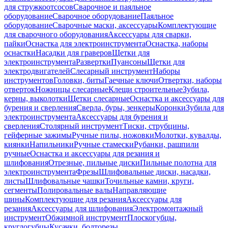
для стружкоотсосов
Сварочное и паяльное
оборудование
Сварочное оборудование
Паяльное
оборудование
Сварочные маски, аксессуары
Комплектующие
для сварочного оборудования
Аксессуары для сварки,
пайки
Оснастка для электроинструмента
Оснастка, наборы
оснастки
Насадки для граверов
Щетки для
электроинструмента
Развертки
Пуансоны
Щетки для
электродвигателей
Слесарный инструмент
Наборы
инструментов
Головки, биты
Гаечные ключи
Отвертки, наборы
отверток
Ножницы слесарные
Клещи строительные
Зубила,
керны, выколотки
Щетки слесарные
Оснастка и аксессуары для
бурения и сверления
Сверла, буры, зенкеры
Коронки
Зубила для
электроинструмента
Аксессуары для бурения и
сверления
Столярный инструмент
Тиски, струбцины,
гейферные зажимы
Ручные пилы, ножовки
Молотки, кувалды,
киянки
Напильники
Ручные стамески
Рубанки, рашпили
ручные
Оснастка и аксессуары для резания и
шлифования
Отрезные, пильные диски
Пильные полотна для
электроинструмента
Фрезы
Шлифовальные диски, насадки,
листы
Шлифовальные чашки
Точильные камни, круги,
сегменты
Полировальные валы
Направляющие
шины
Комплектующие для резания
Аксессуары для
резания
Аксессуары для шлифования
Электромонтажный
инструмент
Обжимной инструмент
Плоскогубцы,
круглогубцы
Кусачки, болторезы,