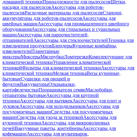
домашней техники
Принадлежности для пылесосов
Щетки,
насадки для пылесосов
Аксессуары для роботов-
пылесосов
Расходные материалы для пылесосов
Станции,
аккумуляторы для роботов-пылесосов
Аксессуары для
швейных машин
Аксессуары для промышленного швейного
оборудования
Аксессуары для стиральных и сушильных
машин
Аксессуары для пароочистителей,
отпаривателей
Аксессуары для стеклоочистителей
Техника для
измельчения продуктов
Блендеры
Кухонные комбайны,
измельчители
Планетарные
миксеры
Миксеры
Мясорубки
Ломтерезки
Комплектующие для
климатической техники
Управление климатической
техникой
Фильтры для климатической техники
Аксессуары для
климатической техники
Мелкая техника
Весы кухонные,
бытовые
Сушилки для овощей и
фруктов
Вакууматоры
Открывалки,
картофелечистки
Проращиватели семян
Маслобойки,
сепараторы бытовые
Аксессуары для крупной
техники
Аксессуары для вытяжек
Аксессуары для плит и
духовок
Аксессуары для холодильников
Аксессуары для
посудомоечных машин
Средства для посудомоечных
машин
Средства для ухода за техникой
Аксессуары для
кухонной техники
Аксессуары для микроволновых
печей
Вакуумные пакеты, контейнеры
Аксессуары для
кофемашин
Аксессуары для мультиварок,