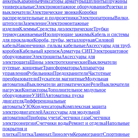
анкеры
Карабины
Фиксаторы арматуры
Шплинты
Пружины
универсальные
Электромонтажное оборудование
Розетки и
выключатели
Электрические звонки
Коробки
распределительные и подрозетники
Электропатроны
Вилки,
штепсели
Заземление
Электромонтажные
изделия
Клеммы
Средства диэлектрические
Трубки
термоусаживаемые
Изолирующие зажимы
Кабель и системы
для прокладки
Короба, трубы, металлорукав
Силовой
кабель
Наконечники, гильзы кабельные
Аксессуары для труб,
коробов
Кабельный крепеж
Арматура СИП
Электрощитовое
оборудование
Электрощиты
Аксессуары для
электрощита
Шины электротехнические
Выключатели
путевые, концевые
Трансформаторы
Аппаратура
управления
Рубильники
Предохранители
Частотные
преобразователи
Пускатели магнитные
Модульная
автоматика
Выключатели автоматические
Реле
Выключатели
нагрузки
Контакторы
Дополнительное модульное
оборудование
УЗИП
Автоматика пуска
двигателя
Дифференциальные
автоматы
УЗО
Конденсаторы
Комплексная защита
электродвигателей
Аксессуары для модульной
автоматики
Приборы учета
Счетчики газа
Счетчики
электроэнергии
Счетчики воды
Ремонт и отделка
Напольные
покрытия и
плитка
Плитка
Ламинат
Линолеум
Керамогранит
Спортивные