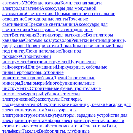
автоматы
УЗО
Конденсаторы
Комплексная защита
электродвигателей
Аксессуары для модульной
автоматики
Светотехника
Промышленное и сигнальное
освещение
Светодиодные ленты
Точечные
светильники
Трековые светильники
Аксессуары для
светотехники
Аксессуары для светодиодных
лент
Вентиляция
Вентиляторы вытяжные
Вентиляторы
канальные
Системы воздуховодов
Решетки вентиляционные,
диффузоры
Проветриватели
Люки
Люки ревизионные
Люки
под плитку
Люки напольные
Люки под
покраску
Строительный
инструмент
Электроинструмент
Шуруповерты,
гайковерты
Шлифмашины
Циркулярные, сабельные
пилы
Перфораторы, отбойные
молотки
Электролобзики
Дрели
Строительные
миксеры
Дальномеры
Многофункциональные
инструменты
Строительные фены
Строительные
пистолеты
Фрезеры
Рубанки, стамески
электрические
Краскопульты
Степлеры,
гвоздезабиватели
Электрические ножницы, резаки
Насадки для
электроинструмента
Аксессуары для
электроинструмента
Аккумуляторы, зарядные устройства для
электроинструмента
Наборы электроинструмента
Силовая и
строительная техника
Бетоносмесители
Генераторы
Тали,
тельферы
Такелаж
Виброплиты, глубинные