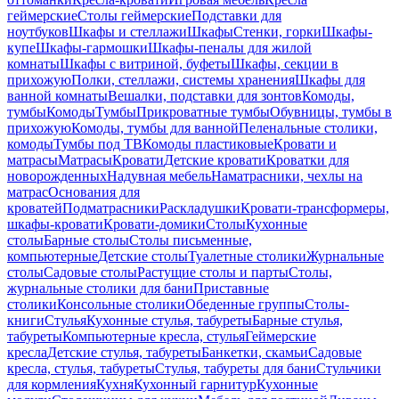
геймерские
Столы геймерские
Подставки для
ноутбуков
Шкафы и стеллажи
Шкафы
Стенки, горки
Шкафы-
купе
Шкафы-гармошки
Шкафы-пеналы для жилой
комнаты
Шкафы с витриной, буфеты
Шкафы, секции в
прихожую
Полки, стеллажи, системы хранения
Шкафы для
ванной комнаты
Вешалки, подставки для зонтов
Комоды,
тумбы
Комоды
Тумбы
Прикроватные тумбы
Обувницы, тумбы в
прихожую
Комоды, тумбы для ванной
Пеленальные столики,
комоды
Тумбы под ТВ
Комоды пластиковые
Кровати и
матрасы
Матрасы
Кровати
Детские кровати
Кроватки для
новорожденных
Надувная мебель
Наматрасники, чехлы на
матрас
Основания для
кроватей
Подматрасники
Раскладушки
Кровати-трансформеры,
шкафы-кровати
Кровати-домики
Столы
Кухонные
столы
Барные столы
Столы письменные,
компьютерные
Детские столы
Туалетные столики
Журнальные
столы
Садовые столы
Растущие столы и парты
Столы,
журнальные столики для бани
Приставные
столики
Консольные столики
Обеденные группы
Столы-
книги
Стулья
Кухонные стулья, табуреты
Барные стулья,
табуреты
Компьютерные кресла, стулья
Геймерские
кресла
Детские стулья, табуреты
Банкетки, скамьи
Садовые
кресла, стулья, табуреты
Стулья, табуреты для бани
Стульчики
для кормления
Кухня
Кухонный гарнитур
Кухонные