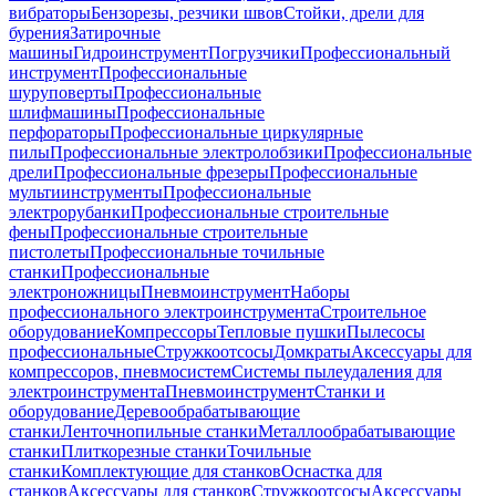
вибраторы
Бензорезы, резчики швов
Стойки, дрели для
бурения
Затирочные
машины
Гидроинструмент
Погрузчики
Профессиональный
инструмент
Профессиональные
шуруповерты
Профессиональные
шлифмашины
Профессиональные
перфораторы
Профессиональные циркулярные
пилы
Профессиональные электролобзики
Профессиональные
дрели
Профессиональные фрезеры
Профессиональные
мультиинструменты
Профессиональные
электрорубанки
Профессиональные строительные
фены
Профессиональные строительные
пистолеты
Профессиональные точильные
станки
Профессиональные
электроножницы
Пневмоинструмент
Наборы
профессионального электроинструмента
Строительное
оборудование
Компрессоры
Тепловые пушки
Пылесосы
профессиональные
Стружкоотсосы
Домкраты
Аксессуары для
компрессоров, пневмосистем
Системы пылеудаления для
электроинструмента
Пневмоинструмент
Станки и
оборудование
Деревообрабатывающие
станки
Ленточнопильные станки
Металлообрабатывающие
станки
Плиткорезные станки
Точильные
станки
Комплектующие для станков
Оснастка для
станков
Аксессуары для станков
Стружкоотсосы
Аксессуары