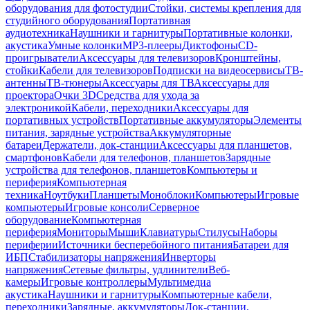
оборудования для фотостудии
Стойки, системы крепления для
студийного оборудования
Портативная
аудиотехника
Наушники и гарнитуры
Портативные колонки,
акустика
Умные колонки
MP3-плееры
Диктофоны
CD-
проигрыватели
Аксессуары для телевизоров
Кронштейны,
стойки
Кабели для телевизоров
Подписки на видеосервисы
ТВ-
антенны
ТВ-тюнеры
Аксессуары для ТВ
Аксессуары для
проектора
Очки 3D
Средства для ухода за
электроникой
Кабели, переходники
Аксессуары для
портативных устройств
Портативные аккумуляторы
Элементы
питания, зарядные устройства
Аккумуляторные
батареи
Держатели, док-станции
Аксессуары для планшетов,
смартфонов
Кабели для телефонов, планшетов
Зарядные
устройства для телефонов, планшетов
Компьютеры и
периферия
Компьютерная
техника
Ноутбуки
Планшеты
Моноблоки
Компьютеры
Игровые
компьютеры
Игровые консоли
Серверное
оборудование
Компьютерная
периферия
Мониторы
Мыши
Клавиатуры
Стилусы
Наборы
периферии
Источники бесперебойного питания
Батареи для
ИБП
Стабилизаторы напряжения
Инверторы
напряжения
Сетевые фильтры, удлинители
Веб-
камеры
Игровые контроллеры
Мультимедиа
акустика
Наушники и гарнитуры
Компьютерные кабели,
переходники
Зарядные, аккумуляторы
Док-станции,