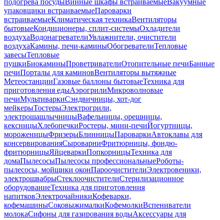
подогрева посуды
Винные шкафы встраиваемые
Вакуумные
упаковщики встраиваемые
Пароварки
встраиваемые
Климатическая техника
Вентиляторы
бытовые
Кондиционеры, сплит-системы
Охладители
воздуха
Водонагреватели
Увлажнители, очистители
воздуха
Камины, печи-камины
Обогреватели
Тепловые
завесы
Тепловые
пушки
Биокамины
Проветриватели
Отопительные печи
Банные
печи
Порталы для каминов
Вентиляторы вытяжные
Метеостанции
Газовые баллоны бытовые
Техника для
приготовления еды
Аэрогрили
Микроволновые
печи
Мультиварки
Сэндвичницы, хот-дог
мейкеры
Тостеры
Электрогрили,
электрошашлычницы
Вафельницы, орешницы,
кексницы
Хлебопечки
Ростеры, мини-печи
Йогуртницы,
мороженицы
Фризеры
Блинницы
Пароварки
Автоклавы для
консервирования
Сыроварни
Фритюрницы, фондю-
фритюрницы
Яйцеварки
Попкорницы
Техника для
дома
Пылесосы
Пылесосы профессиональные
Роботы-
пылесосы, мойщики окон
Пароочистители
Электровеники,
электрошвабры
Стеклоочистители
Стерилизационное
оборудование
Техника для приготовления
напитков
Электрочайники
Кофеварки,
кофемашины
Соковыжималки
Кофемолки
Вспениватели
молока
Сифоны для газирования воды
Аксессуары для