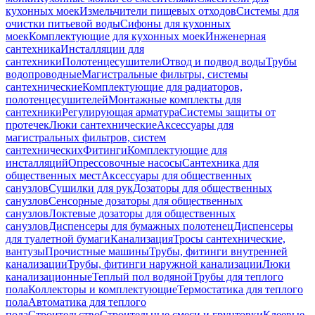
кухонных моек
Измельчители пищевых отходов
Системы для
очистки питьевой воды
Сифоны для кухонных
моек
Комплектующие для кухонных моек
Инженерная
сантехника
Инсталляции для
сантехники
Полотенцесушители
Отвод и подвод воды
Трубы
водопроводные
Магистральные фильтры, системы
сантехнические
Комплектующие для радиаторов,
полотенцесушителей
Монтажные комплекты для
сантехники
Регулирующая арматура
Системы защиты от
протечек
Люки сантехнические
Аксессуары для
магистральных фильтров, систем
сантехнических
Фитинги
Комплектующие для
инсталляций
Опрессовочные насосы
Сантехника для
общественных мест
Аксессуары для общественных
санузлов
Сушилки для рук
Дозаторы для общественных
санузлов
Сенсорные дозаторы для общественных
санузлов
Локтевые дозаторы для общественных
санузлов
Диспенсеры для бумажных полотенец
Диспенсеры
для туалетной бумаги
Канализация
Тросы сантехнические,
вантузы
Прочистные машины
Трубы, фитинги внутренней
канализации
Трубы, фитинги наружной канализации
Люки
канализационные
Теплый пол водяной
Трубы для теплого
пола
Коллекторы и комплектующие
Термостатика для теплого
пола
Автоматика для теплого
пола
Строительство
Строительные смеси и грунтовки
Клеевые