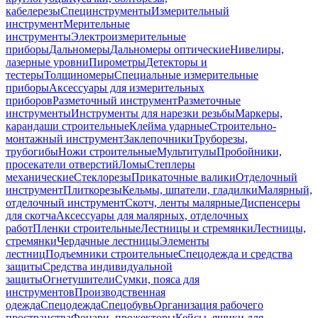
кабелерезы
Специнструменты
Измерительный
инструмент
Мерительные
инструменты
Электроизмерительные
приборы
Дальномеры
Дальномеры оптические
Нивелиры,
лазерные уровни
Пирометры
Детекторы и
тестеры
Толщиномеры
Специальные измерительные
приборы
Аксессуары для измерительных
приборов
Разметочный инструмент
Разметочные
инструменты
Инструменты для нарезки резьбы
Маркеры,
карандаши строительные
Клейма ударные
Строительно-
монтажный инструмент
Заклепочники
Труборезы,
трубогибы
Ножи строительные
Мультитулы
Пробойники,
просекатели отверстий
Ломы
Степлеры
механические
Стеклорезы
Прикаточные валики
Отделочный
инструмент
Плиткорезы
Кельмы, шпатели, гладилки
Малярный,
отделочный инструмент
Скотч, ленты малярные
Диспенсеры
для скотча
Аксессуары для малярных, отделочных
работ
Пленки строительные
Лестницы и стремянки
Лестницы,
стремянки
Чердачные лестницы
Элементы
лестниц
Подъемники строительные
Спецодежда и средства
защиты
Средства индивидуальной
защиты
Огнетушители
Сумки, пояса для
инструментов
Производственная
одежда
Спецодежда
Спецобувь
Организация рабочего
пространства
Фонари, прожекторы
Кейсы, ящики для