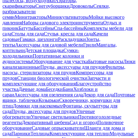
пылесосы, воздуходувки
Аэраторы,
скарификаторы
Снегоуборщики
Дровоколы
Сеялки,
разбрасыватели
семян
Минитракторы
Миникультиваторы
Мойки высокого
давления
Наборы садового электроинструмента
Отдых и
пикник
Батуты
Бассейны
Спа-бассейны
Комплекты мебели для
сада
Столы для сада
Стулья, кресла для сада
Качели
садовые
Гамаки, шезлонги
Раскладушки
Зонты,
тенты
Аксессуары для садовой мебели
Грили
Мангалы,
коптильни
Детская площадка
Сумки-
холодильники
Портативные колонки и
аудиосистемы
Оборудование для участка
Бытовые насосы
Люки
канализационные
Пруды, аксессуары для прудов
Фильтры,
насосы, стерилизаторы для прудов
Компрессоры для
прудов
Станции биологической очистки
Запчасти и
комплектующие для оборудования
Благоустройство
участка
Дачные дома
Беседки
Бани
Хозблоки и
сараи
Аксессуары для озеленения сада
Декор для сада
Почтовые
ящики, таблички
Козырьки
Скворечники, кормушки для
птиц
Домики для насекомых
Фонтаны, скульптуры для
сада
Пруды, аксессуары для прудов
Уличные
обогреватели
Уличные светильники
Противогололедные
реагенты
Декоративный щебень
Сад и огород
Поливочное
оборудование
Садовые опрыскиватели
Шланги для дома и
сада
Парники
Теплицы
Комплектующие для теплиц
Модульные