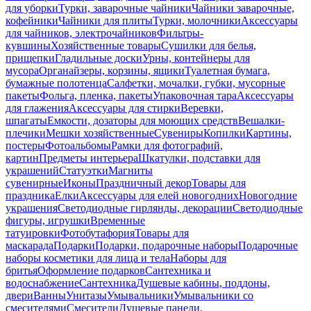
для уборки
Турки, заварочные чайники
Чайники заварочные,
кофейники
Чайники для плиты
Турки, молочники
Аксессуары
для чайников, электрочайников
Фильтры-
кувшины
Хозяйственные товары
Сушилки для белья,
прищепки
Гладильные доски
Урны, контейнеры для
мусора
Органайзеры, корзины, ящики
Туалетная бумага,
бумажные полотенца
Салфетки, мочалки, губки, мусорные
пакеты
Фольга, пленка, пакеты
Упаковочная тара
Аксессуары
для глажения
Аксессуары для стирки
Веревки,
шпагаты
Емкости, дозаторы для моющих средств
Вешалки-
плечики
Мешки хозяйственные
Сувениры
Копилки
Картины,
постеры
Фотоальбомы
Рамки для фотографий,
картин
Предметы интерьера
Шкатулки, подставки для
украшений
Статуэтки
Магниты
сувенирные
Иконы
Праздничный декор
Товары для
праздника
Елки
Аксессуары для елей новогодних
Новогодние
украшения
Светодиодные гирлянды, декорации
Светодиодные
фигуры, игрушки
Временные
татуировки
Фотобутафория
Товары для
маскарада
Подарки
Подарки, подарочные наборы
Подарочные
наборы косметики для лица и тела
Наборы для
бритья
Оформление подарков
Сантехника и
водоснабжение
Сантехника
Душевые кабины, поддоны,
двери
Ванны
Унитазы
Умывальники
Умывальники со
смесителями
Смесители
Душевые панели,