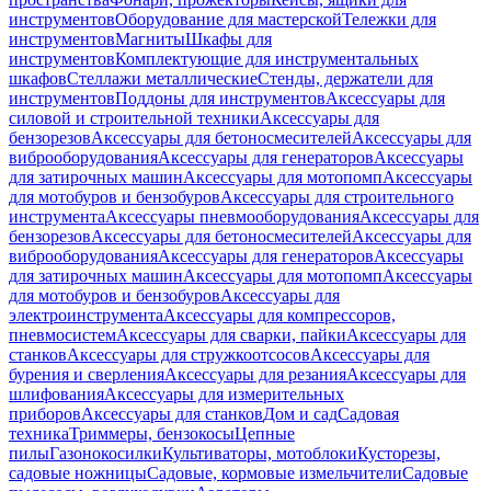
инструментов
Оборудование для мастерской
Тележки для
инструментов
Магниты
Шкафы для
инструментов
Комплектующие для инструментальных
шкафов
Стеллажи металлические
Стенды, держатели для
инструментов
Поддоны для инструментов
Аксессуары для
силовой и строительной техники
Аксессуары для
бензорезов
Аксессуары для бетоносмесителей
Аксессуары для
виброоборудования
Аксессуары для генераторов
Аксессуары
для затирочных машин
Аксессуары для мотопомп
Аксессуары
для мотобуров и бензобуров
Аксессуары для строительного
инструмента
Аксессуары пневмооборудования
Аксессуары для
бензорезов
Аксессуары для бетоносмесителей
Аксессуары для
виброоборудования
Аксессуары для генераторов
Аксессуары
для затирочных машин
Аксессуары для мотопомп
Аксессуары
для мотобуров и бензобуров
Аксессуары для
электроинструмента
Аксессуары для компрессоров,
пневмосистем
Аксессуары для сварки, пайки
Аксессуары для
станков
Аксессуары для стружкоотсосов
Аксессуары для
бурения и сверления
Аксессуары для резания
Аксессуары для
шлифования
Аксессуары для измерительных
приборов
Аксессуары для станков
Дом и сад
Садовая
техника
Триммеры, бензокосы
Цепные
пилы
Газонокосилки
Культиваторы, мотоблоки
Кусторезы,
садовые ножницы
Садовые, кормовые измельчители
Садовые