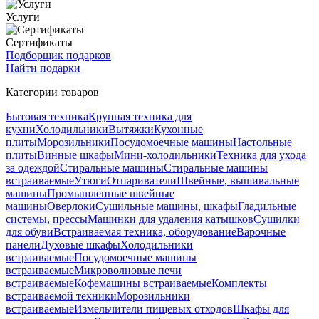
Услуги
Сертификаты
Подборщик подарков
Найти подарки
Категории товаров
Бытовая техника
Крупная техника для
кухни
Холодильники
Вытяжки
Кухонные
плиты
Морозильники
Посудомоечные машины
Настольные
плиты
Винные шкафы
Мини-холодильники
Техника для ухода
за одеждой
Стиральные машины
Стиральные машины
встраиваемые
Утюги
Отпариватели
Швейные, вышивальные
машины
Промышленные швейные
машины
Оверлоки
Сушильные машины, шкафы
Гладильные
системы, прессы
Машинки для удаления катышков
Сушилки
для обуви
Встраиваемая техника, оборудование
Варочные
панели
Духовые шкафы
Холодильники
встраиваемые
Посудомоечные машины
встраиваемые
Микроволновые печи
встраиваемые
Кофемашины встраиваемые
Комплекты
встраиваемой техники
Морозильники
встраиваемые
Измельчители пищевых отходов
Шкафы для