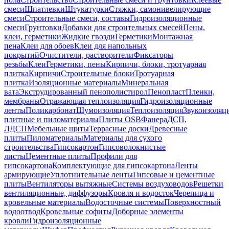
смеси
Шпатлевки
Штукатурки
Стяжки, самонивелирующие
смеси
Строительные смеси, составы
Гидроизоляционные
смеси
Грунтовки
Добавки для строительных смесей
Пены,
клеи, герметики
Жидкие гвозди
Герметики
Монтажная
пена
Клеи для обоев
Клеи для напольных
покрытий
Очистители, растворители
Фиксаторы
резьбы
Клеи
Герметики, пены
Кирпичи, блоки, тротуарная
плитка
Кирпичи
Строительные блоки
Тротуарная
плитка
Изоляционные материалы
Минеральная
вата
Экструдированный пенополистирол
Пенопласт
Пленки,
мембраны
Отражающая теплоизоляция
Гидроизоляционные
ленты
Поликарбонат
Шумоизоляция
Теплоизоляция
Звукоизоляц
плитные и пиломатериалы
Плиты OSB
Фанера
ДСП,
ЛДСП
Мебельные щиты
Террасные доски
Древесные
плиты
Пиломатериалы
Материалы для сухого
строительства
Гипсокартон
Гипсоволокнистые
листы
Цементные плиты
Профили для
гипсокартона
Комплектующие для гипсокартона
Ленты
армирующие
Уплотнительные ленты
Гипсовые и цементные
плиты
Вентиляторы вытяжные
Системы воздуховодов
Решетки
вентиляционные, диффузоры
Кровля и водосток
Черепица и
кровельные материалы
Водосточные системы
Поверхностный
водоотвод
Кровельные софиты
Доборные элементы
кровли
Гидроизоляционные