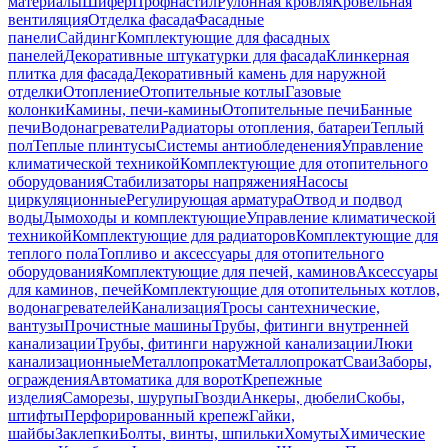
материалы
Шифер
Профнастил
Рулонная кровля
Кровельная
вентиляция
Отделка фасада
Фасадные
панели
Сайдинг
Комплектующие для фасадных
панелей
Декоративные штукатурки для фасада
Клинкерная
плитка для фасада
Декоративный камень для наружной
отделки
Отопление
Отопительные котлы
Газовые
колонки
Камины, печи-камины
Отопительные печи
Банные
печи
Водонагреватели
Радиаторы отопления, батареи
Теплый
пол
Теплые плинтусы
Системы антиобледенения
Управление
климатической техникой
Комплектующие для отопительного
оборудования
Стабилизаторы напряжения
Насосы
циркуляционные
Регулирующая арматура
Отвод и подвод
воды
Дымоходы и комплектующие
Управление климатической
техникой
Комплектующие для радиаторов
Комплектующие для
теплого пола
Топливо и аксессуары для отопительного
оборудования
Комплектующие для печей, каминов
Аксессуары
для каминов, печей
Комплектующие для отопительных котлов,
водонагревателей
Канализация
Тросы сантехнические,
вантузы
Прочистные машины
Трубы, фитинги внутренней
канализации
Трубы, фитинги наружной канализации
Люки
канализационные
Металлопрокат
Металлопрокат
Сваи
Заборы,
ограждения
Автоматика для ворот
Крепежные
изделия
Саморезы, шурупы
Гвозди
Анкеры, дюбели
Скобы,
штифты
Перфорированный крепеж
Гайки,
шайбы
Заклепки
Болты, винты, шпильки
Хомуты
Химические