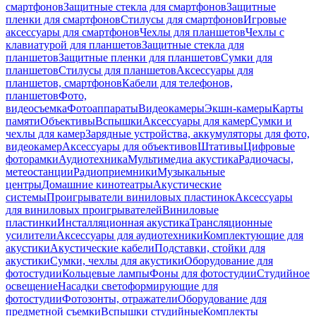
смартфонов
Защитные стекла для смартфонов
Защитные
пленки для смартфонов
Стилусы для смартфонов
Игровые
аксессуары для смартфонов
Чехлы для планшетов
Чехлы с
клавиатурой для планшетов
Защитные стекла для
планшетов
Защитные пленки для планшетов
Сумки для
планшетов
Стилусы для планшетов
Аксессуары для
планшетов, смартфонов
Кабели для телефонов,
планшетов
Фото,
видеосъемка
Фотоаппараты
Видеокамеры
Экшн-камеры
Карты
памяти
Объективы
Вспышки
Аксессуары для камер
Сумки и
чехлы для камер
Зарядные устройства, аккумуляторы для фото,
видеокамер
Аксессуары для объективов
Штативы
Цифровые
фоторамки
Аудиотехника
Мультимедиа акустика
Радиочасы,
метеостанции
Радиоприемники
Музыкальные
центры
Домашние кинотеатры
Акустические
системы
Проигрыватели виниловых пластинок
Аксессуары
для виниловых проигрывателей
Виниловые
пластинки
Инсталляционная акустика
Трансляционные
усилители
Аксессуары для аудиотехники
Комплектующие для
акустики
Акустические кабели
Подставки, стойки для
акустики
Сумки, чехлы для акустики
Оборудование для
фотостудии
Кольцевые лампы
Фоны для фотостудии
Студийное
освещение
Насадки светоформирующие для
фотостудии
Фотозонты, отражатели
Оборудование для
предметной съемки
Вспышки студийные
Комплекты