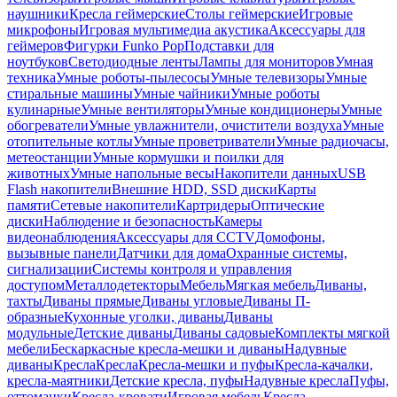
наушники
Кресла геймерские
Столы геймерские
Игровые
микрофоны
Игровая мультимедиа акустика
Аксессуары для
геймеров
Фигурки Funko Pop
Подставки для
ноутбуков
Светодиодные ленты
Лампы для мониторов
Умная
техника
Умные роботы-пылесосы
Умные телевизоры
Умные
стиральные машины
Умные чайники
Умные роботы
кулинарные
Умные вентиляторы
Умные кондиционеры
Умные
обогреватели
Умные увлажнители, очистители воздуха
Умные
отопительные котлы
Умные проветриватели
Умные радиочасы,
метеостанции
Умные кормушки и поилки для
животных
Умные напольные весы
Накопители данных
USB
Flash накопители
Внешние HDD, SSD диски
Карты
памяти
Сетевые накопители
Картридеры
Оптические
диски
Наблюдение и безопасность
Камеры
видеонаблюдения
Аксессуары для CCTV
Домофоны,
вызывные панели
Датчики для дома
Охранные системы,
сигнализации
Системы контроля и управления
доступом
Металлодетекторы
Мебель
Мягкая мебель
Диваны,
тахты
Диваны прямые
Диваны угловые
Диваны П-
образные
Кухонные уголки, диваны
Диваны
модульные
Детские диваны
Диваны садовые
Комплекты мягкой
мебели
Бескаркасные кресла-мешки и диваны
Надувные
диваны
Кресла
Кресла
Кресла-мешки и пуфы
Кресла-качалки,
кресла-маятники
Детские кресла, пуфы
Надувные кресла
Пуфы,
оттоманки
Кресла-кровати
Игровая мебель
Кресла