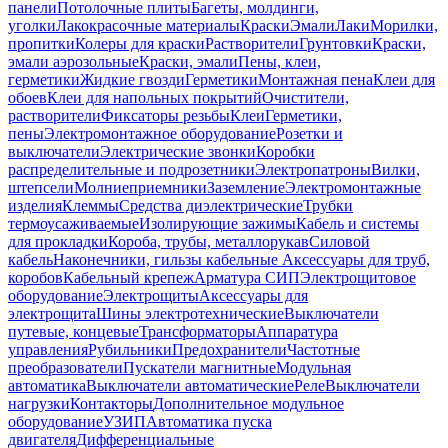
панели
Потолочные плиты
Багеты, молдинги,
уголки
Лакокрасочные материалы
Краски
Эмали
Лаки
Морилки,
пропитки
Колеры для краски
Растворители
Грунтовки
Краски,
эмали аэрозольные
Краски, эмали
Пены, клеи,
герметики
Жидкие гвозди
Герметики
Монтажная пена
Клеи для
обоев
Клеи для напольных покрытий
Очистители,
растворители
Фиксаторы резьбы
Клеи
Герметики,
пены
Электромонтажное оборудование
Розетки и
выключатели
Электрические звонки
Коробки
распределительные и подрозетники
Электропатроны
Вилки,
штепсели
Молниеприемники
Заземление
Электромонтажные
изделия
Клеммы
Средства диэлектрические
Трубки
термоусаживаемые
Изолирующие зажимы
Кабель и системы
для прокладки
Короба, трубы, металлорукав
Силовой
кабель
Наконечники, гильзы кабельные
Аксессуары для труб,
коробов
Кабельный крепеж
Арматура СИП
Электрощитовое
оборудование
Электрощиты
Аксессуары для
электрощита
Шины электротехнические
Выключатели
путевые, концевые
Трансформаторы
Аппаратура
управления
Рубильники
Предохранители
Частотные
преобразователи
Пускатели магнитные
Модульная
автоматика
Выключатели автоматические
Реле
Выключатели
нагрузки
Контакторы
Дополнительное модульное
оборудование
УЗИП
Автоматика пуска
двигателя
Дифференциальные