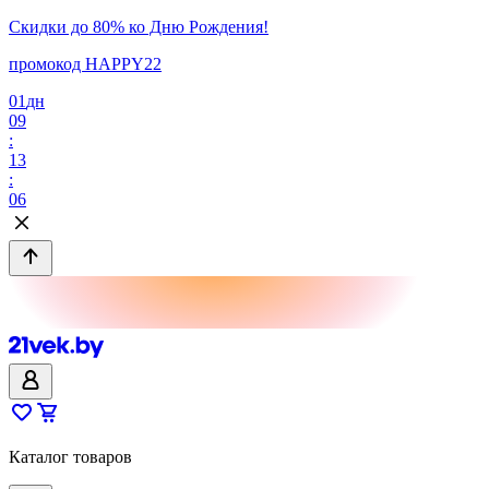
Скидки до 80% ко Дню Рождения!
промокод HAPPY22
01
дн
09
:
13
:
06
Каталог товаров