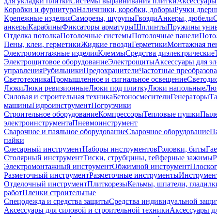
для укладки плитки
Системы выравнивания плитки
Аксессуары
Коробки и фурнитура
Наличники, коробки, доборы
Ручки дверн
Крепежные изделия
Саморезы, шурупы
Гвозди
Анкеры, дюбели
анкеры
Карабины
Фиксаторы арматуры
Шплинты
Пружины унив
Отделка потолка
Потолочные системы
Потолочные панели
Пото
Пены, клеи, герметики
Жидкие гвозди
Герметики
Монтажная пе
Электромонтажные изделия
Клеммы
Средства диэлектрические
Электрощитовое оборудование
Электрощиты
Аксессуары для э
управления
Рубильники
Предохранители
Частотные преобразов
Светотехника
Промышленное и сигнальное освещение
Светоди
Люки
Люки ревизионные
Люки под плитку
Люки напольные
Люк
Силовая и строительная техника
Бетоносмесители
Генераторы
Та
машины
Гидроинструмент
Погрузчики
Строительное оборудование
Компрессоры
Тепловые пушки
Пыле
электроинструмента
Пневмоинструмент
Сварочное и паяльное оборудование
Сварочное оборудование
П
пайки
Слесарный инструмент
Наборы инструментов
Головки, биты
Га
Столярный инструмент
Тиски, струбцины, гейферные зажимы
Р
Электромонтажный инструмент
Обжимной инструмент
Плоског
Разметочный инструмент
Разметочные инструменты
Инструмент
Отделочный инструмент
Плиткорезы
Кельмы, шпатели, гладилк
работ
Пленки строительные
Спецодежда и средства защиты
Средства индивидуальной защ
Аксессуары для силовой и строительной техники
Аксессуары дл