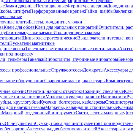
 для напольных покрытий
Реставрационные материалы
ые
Замки дверные
Петли дверные
Фурнитура дверная
Доводчики 
Скобы, штифты
Перфорированный крепеж
Гайки, шайбы
Заклепки
ерсальные
лочные плиты
Багеты, молдинги, уголки
на
Клеи для обоев
Клеи для напольных покрытий
Очистители, рас
Трубки термоусаживаемые
Изолирующие зажимы
лектрощита
Шины электротехнические
Выключатели путевые, ко
атели
Пускатели магнитные
одные ленты
Точечные светильники
Трековые светильники
Аксесс
и под покраску
ли, тельферы
Такелаж
Виброплиты, глубинные вибраторы
Бензор
сосы профессиональные
Стружкоотсосы
Домкраты
Аксессуары д
аяльное оборудование
Сварочные маски, аксессуары
Комплектующ
ечные ключи
Отвертки, наборы отверток
Ножницы слесарные
Кле
учные пилы, ножовки
Молотки, кувалды, киянки
Напильники
Ру
убцы, круглогубцы
Кусачки, болторезы, кабелерезы
Специнструм
ы для нарезки резьбы
Маркеры, карандаши строительные
Клейма
и
Малярный, отделочный инструмент
Скотч, ленты малярные
Дисп
иты
Огнетушители
Сумки, пояса для инструментов
Производствен
я бензорезов
Аксессуары для бетоносмесителей
Аксессуары для 