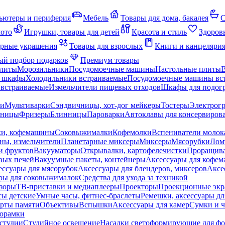
ьютеры и периферия
Мебель
Товары для дома, бакалея
С
мото
Игрушки, товары для детей
Красота и стиль
Здоров
рные украшения
Товары для взрослых
Книги и канцеляри
й подбор подарков
Премиум товары
плиты
Морозильники
Посудомоечные машины
Настольные плиты
 шкафы
Холодильники встраиваемые
Посудомоечные машины вс
встраиваемые
Измельчители пищевых отходов
Шкафы для подогр
чи
Мультиварки
Сэндвичницы, хот-дог мейкеры
Тостеры
Электрог
еницы
Фризеры
Блинницы
Пароварки
Автоклавы для консервиров
ки, кофемашины
Соковыжималки
Кофемолки
Вспениватели молок
ны, измельчители
Планетарные миксеры
Миксеры
Мясорубки
Лом
и фруктов
Вакууматоры
Открывалки, картофелечистки
Проращива
вых печей
Вакуумные пакеты, контейнеры
Аксессуары для кофе
ессуары для мясорубок
Аксессуары для блендеров, миксеров
Аксе
ры для соковыжималок
Средства для ухода за техникой
зоры
ТВ-приставки и медиаплееры
Проекторы
Проекционные эк
сы детские
Умные часы, фитнес-браслеты
Ремешки, аксессуары дл
рты памяти
Объективы
Вспышки
Аксессуары для камер
Сумки и ч
орамки
студии
Студийное освещение
Насадки светоформирующие для фо