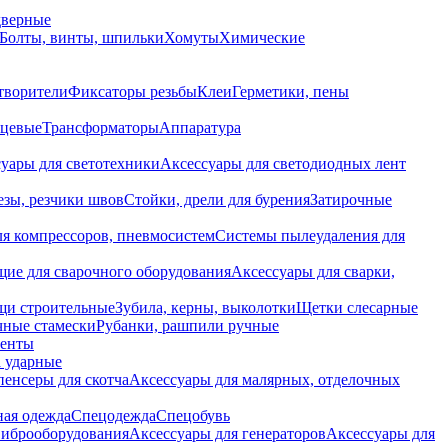
дверные
Болты, винты, шпильки
Хомуты
Химические
творители
Фиксаторы резьбы
Клеи
Герметики, пены
нцевые
Трансформаторы
Аппаратура
уары для светотехники
Аксессуары для светодиодных лент
езы, резчики швов
Стойки, дрели для бурения
Затирочные
ля компрессоров, пневмосистем
Системы пылеудаления для
ие для сварочного оборудования
Аксессуары для сварки,
щи строительные
Зубила, керны, выколотки
Щетки слесарные
чные стамески
Рубанки, рашпили ручные
енты
 ударные
енсеры для скотча
Аксессуары для малярных, отделочных
ная одежда
Спецодежда
Спецобувь
виброоборудования
Аксессуары для генераторов
Аксессуары для