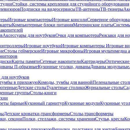
студии
Стойки, системы крепления для студийного оборудования
елевизоров
Подписки на видеосервисы
ТВ-антенны
ТВ-тюнеры
Ак
теры
Игровые компьютеры
Игровые консоли
Серверное оборудов
карты
Компьютерные блоки питания
Материнские платы
Системы
накопителей
ов
Аксессуары для ноутбуков
Очки для компьютера
Рюкзаки для но
контроллеры
Игровые ноутбуки
Игровые компьютеры
Игровые ви
ие
Столы геймерские
Игровые микрофоны
Игровая мультимедиа 
ониторов
диски
Карты памяти
Сетевые накопители
Картридеры
Оптические
иваны П-образные
Кухонные уголки, диваны
Диваны модульные
 для ноутбуков
тумбы в прихожую
Комоды, тумбы для ванной
Пеленальные стол
ьютерные
Детские столы
Туалетные столики
Журнальные столы
Са
денные группы
Столы-книги
ухни
уреты барные
Кухонный гарнитур
Кухонные модули
Кухонные угол
ры
Детские кроватки-трансформеры
Столы-трансформеры
ки, секции
Полки, стеллажи, системы хранения
Стулья, кресла
Ко
емы хранения в прихожую
Вешалки, подставки для зонтов
Банкет