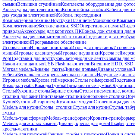
съемки
Вспышки студийные
Комплекты оборудования для фото
Аксессуары для телевизоров
Кронштейны, стойки
Кабели для т
для ухода за электроникой
Кабели, переходники
Компьютерная техника
Ноутбуки
Планшеты
Моноблоки
Компью
Комплектующие
Жесткие диски, SSD
Оперативная память
Видео
приводы
Аксессуары для корпусов ПК
Боксы, док-станции для 
Аксессуары для компьютерной техники
Подставки для ноутбук
электроникой
Программное обеспечение
Игровая зона
Игровые приставки
Игры для приставок
Игровые 
мыши
Игровые клавиатуры
Игровые наушники
Кресла геймерск
Pop
Подставки для ноутбуков
Светодиодные ленты
Лампы для м
Накопители данных
USB Flash накопители
Внешние HDD, SSD 
Мягкая мебель
Диваны, тахты
Диваны прямые
Диваны угловые
Д
мебели
Бескаркасные кресла-мешки и диваны
Надувные диваны
Игровая мебель
Кресла геймерские
Столы геймерские
Подставки
Комоды, тумбы
Комоды
Тумбы
Прикроватные тумбы
Обувницы, 
Столы
Кухонные столы
Барные столы
Столы письменные, комп
столики для бани
Приставные столики
Консольные столики
Обе
Кухня
Кухонный гарнитур
Кухонные модули
Столешницы для к
Мебель для кухни
Столы, столики
Стулья для кухни
Стулья, таб
кухни
Мебель-трансформер
Мебель-трансформер
Кровати-трансформе
Мебель для жилых комнат
Диваны, кресла для дома
Шкафы, стен
кресла-маятники
Мебель для прихожей
Секции, тумбы в прихожую
Полки и сист