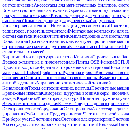
сантехнические
Аксессуары для магистральных фильтров, сист
Комплектующие для сантехники
Экраны для ванн, душевых по
для умывальников, моек
Комплектующие для унитазов, писсуар
смесителей
Комплектующие для душевых кабин, уголков
Инженерная сантехника
Инсталляции для сантехники
Полотенц
радиаторов, полотенцесушителей
Монтажные комплекты для с
систем сантехнических
Фитинги
Комплектующие для инсталля
Канализация
Тросы сантехнические, вантузы
Прочистные маши
Строительные смеси и грунтовки
Клеевые смеси
Шпатлевки
Шту
строительных смесей
Кирпичи, блоки, тротуарная плитка
Кирпичи
Строительные бло
Древесно-плитные и пиломатериалы
Плиты OSB
Фанера
ДСП, 
Кровля и водосток
Черепица и кровельные материалы
Водосточ
материалы
Шифер
Профнастил
Рулонная кровля
Кровельная вен
Отопление
Отопительные котлы
Газовые колонки
Камины, печи
антиобледенения
Управление климатической техникой
Канализация
Тросы сантехнические, вантузы
Прочистные маши
Крепежные изделия
Саморезы, шурупы
Гвозди
Анкеры, дюбели
анкеры
Карабины
Фиксаторы арматуры
Шплинты
Пружины унив
Электромонтажные изделия
Клеммы
Средства диэлектрические
Электрощитовое оборудование
Электрощиты
Аксессуары для э
управления
Рубильники
Предохранители
Частотные преобразов
Приборы учета
Счетчики газа
Счетчики электроэнергии
Счетчи
Аксессуары для напольных покрытий и плитки
Подложка
Плинт