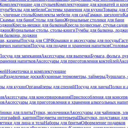
Комплектующие для стульев
Комплектующие для кроватей и кро
итура
Чехлы для мебели
Системы хранения для кухни
Товары для 
, уличные столы
Комплекты мебели для сада
Гамаки, шезлонги
Ка
Скамьи для бани
Столы для бани
Журнальные столики для бани
лоджии
Кресла-мешки для балкона
Кресла подвесные, стулья садо
оджии
Журнальные столы, столы-книги
Тумбы для балкона, лодж
я балкона, лоджии
ши, казаны
Посуда для СВЧ
Крышки и аксессуары для посуды
Гаст
орячих напитков
Посуда для подачи и хранения напитков
Столовы
Посуда для запекания
Аксессуары для выпечки
Бумага, фольга, р
хранения напитков
Аксессуары для приготовления коктейлей
Аксе
ожей
Ножеточки и комплектующие
ки
Разделочные доски
Кухонные термометры, таймеры
Дуршлаги, 
ры для кухни
Органайзеры для специй
Посуда для ланча
Полки и 
ия
Аксессуары для консервирования
Приспособления для консер
ков
Аксессуары для приготовления и хранения алкогольных напи
йники для плиты
Турки, молочники
Аксессуары для чайников, э
отографий, картин
Предметы интерьера
Шкатулки, подставки дл
етики для лица и тела
Наборы для бритья
Оформление подарков
льтры для воды
Фильтры-кувшины
Картриджи, комплектующие д