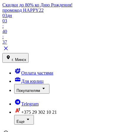
Скидки до 80% ко Дню Рождения!
промокод HAPPY22
03
дн
03
:
40
:
37
г. Минск
Оплата частями
Для юрлиц
Покупателям
Telegram
+375 29
302 10 21
Еще