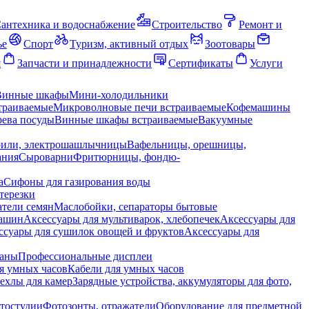
антехника и водоснабжение
Строительство
Ремонт и
ье
Спорт
Туризм, активный отдых
Зоотовары
я
Запчасти и принадлежности
Сертификаты
Услуги
Винные шкафы
Мини-холодильники
траиваемые
Микроволновые печи встраиваемые
Кофемашины
ева посуды
Винные шкафы встраиваемые
Вакуумные
рили, электрошашлычницы
Вафельницы, орешницы,
ания
Сыроварни
Фритюрницы, фондю-
а
Сифоны для газирования воды
терезки
тели семян
Маслобойки, сепараторы бытовые
машин
Аксессуары для мультиварок, хлебопечек
Аксессуары для
ссуары для сушилок овощей и фруктов
Аксессуары для
раны
Профессиональные дисплеи
я умных часов
Кабели для умных часов
ехлы для камер
Зарядные устройства, аккумуляторы для фото,
тостудии
Фотозонты, отражатели
Оборудование для предметной