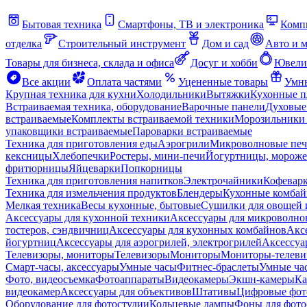
Бытовая техника
Смартфоны, ТВ и электроника
Комп
отделка
Строительный инструмент
Дом и сад
Авто и 
Товары для бизнеса, склада и офиса
Досуг и хобби
Ювели
Все акции
Оплата частями
Уцененные товары
Умны
Крупная техника для кухни
Холодильники
Вытяжки
Кухонные 
Встраиваемая техника, оборудование
Варочные панели
Духовые
встраиваемые
Комплекты встраиваемой техники
Морозильники 
упаковщики встраиваемые
Пароварки встраиваемые
Техника для приготовления еды
Аэрогрили
Микроволновые пе
кексницы
Хлебопечки
Ростеры, мини-печи
Йогуртницы, морож
фритюрницы
Яйцеварки
Попкорницы
Техника для приготовления напитков
Электрочайники
Кофевар
Техника для измельчения продуктов
Блендеры
Кухонные комбай
Мелкая техника
Весы кухонные, бытовые
Сушилки для овощей 
Аксессуары для кухонной техники
Аксессуары для микроволно
тостеров, сэндвичниц
Аксессуары для кухонных комбайнов
Акс
йогуртниц
Аксессуары для аэрогрилей, электрогрилей
Аксессуа
Телевизоры, мониторы
Телевизоры
Мониторы
Мониторы-телеви
Смарт-часы, аксессуары
Умные часы
Фитнес-браслеты
Умные ча
Фото, видеосъемка
Фотоаппараты
Видеокамеры
Экшн-камеры
Ка
видеокамер
Аксессуары для объективов
Штативы
Цифровые фот
Оборудование для фотостудии
Кольцевые лампы
Фоны для фото