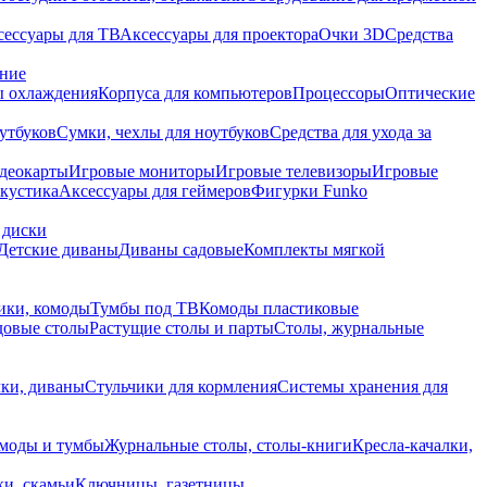
сессуары для ТВ
Аксессуары для проектора
Очки 3D
Средства
ание
 охлаждения
Корпуса для компьютеров
Процессоры
Оптические
утбуков
Сумки, чехлы для ноутбуков
Средства для ухода за
деокарты
Игровые мониторы
Игровые телевизоры
Игровые
акустика
Аксессуары для геймеров
Фигурки Funko
 диски
Детские диваны
Диваны садовые
Комплекты мягкой
ики, комоды
Тумбы под ТВ
Комоды пластиковые
довые столы
Растущие столы и парты
Столы, журнальные
ки, диваны
Стульчики для кормления
Системы хранения для
моды и тумбы
Журнальные столы, столы-книги
Кресла-качалки,
ки, скамьи
Ключницы, газетницы