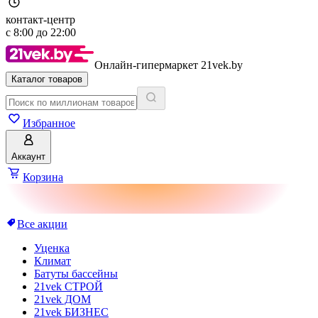
контакт-центр
с
8:00
до
22:00
Онлайн-гипермаркет 21vek.by
Каталог товаров
Избранное
Аккаунт
Корзина
Все акции
Уценка
Климат
Батуты бассейны
21vek СТРОЙ
21vek ДОМ
21vek БИЗНЕС