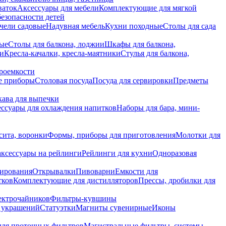
ваток
Аксессуары для мебели
Комплектующие для мягкой
безопасности детей
чели садовые
Надувная мебель
Кухни походные
Столы для сада
вые
Столы для балкона, лоджии
Шкафы для балкона,
ии
Кресла-качалки, кресла-маятники
Стулья для балкона,
роемкости
е приборы
Столовая посуда
Посуда для сервировки
Предметы
укава для выпечки
ссуары для охлаждения напитков
Наборы для бара, мини-
сита, воронки
Формы, приборы для приготовления
Молотки для
аксессуары на рейлинги
Рейлинги для кухни
Одноразовая
вирования
Открывалки
Пивоварни
Емкости для
тков
Комплектующие для дистилляторов
Прессы, дробилки для
лектрочайников
Фильтры-кувшины
я украшений
Статуэтки
Магниты сувенирные
Иконы
ля проточных фильтров
Магистральные фильтры, системы