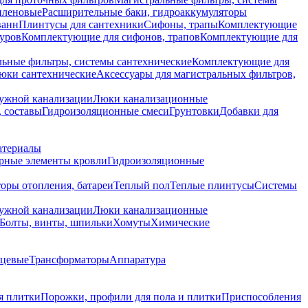
иленовые
Расширительные баки, гидроаккумуляторы
ванн
Плинтусы для сантехники
Сифоны, трапы
Комплектующие
уров
Комплектующие для сифонов, трапов
Комплектующие для
ьные фильтры, системы сантехнические
Комплектующие для
юки сантехнические
Аксессуары для магистральных фильтров,
ружной канализации
Люки канализационные
 составы
Гидроизоляционные смеси
Грунтовки
Добавки для
атериалы
рные элементы кровли
Гидроизоляционные
оры отопления, батареи
Теплый пол
Теплые плинтусы
Системы
ружной канализации
Люки канализационные
Болты, винты, шпильки
Хомуты
Химические
нцевые
Трансформаторы
Аппаратура
я плитки
Порожки, профили для пола и плитки
Приспособления