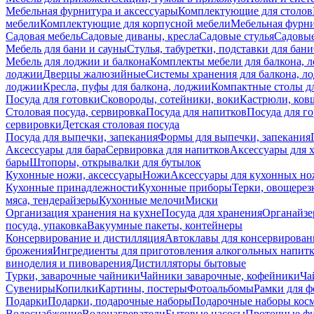
Мебельная фурнитура и аксессуары
Комплектующие для столов
мебели
Комплектующие для корпусной мебели
Мебельная фурн
Садовая мебель
Садовые диваны, кресла
Садовые стулья
Садовые
Мебель для бани и сауны
Стулья, табуретки, подставки для бани
Мебель для лоджии и балкона
Комплекты мебели для балкона, 
лоджии
Дверцы жалюзийные
Системы хранения для балкона, л
лоджии
Кресла, пуфы для балкона, лоджии
Компактные столы дл
Посуда для готовки
Сковороды, сотейники, воки
Кастрюли, ков
Столовая посуда, сервировка
Посуда для напитков
Посуда для г
сервировки
Детская столовая посуда
Посуда для выпечки, запекания
Формы для выпечки, запекания
Аксессуары для бара
Сервировка для напитков
Аксессуары для 
бары
Штопоры, открывалки для бутылок
Кухонные ножи, аксессуары
Ножи
Аксессуары для кухонных н
Кухонные принадлежности
Кухонные приборы
Терки, овощерез
мяса, тендерайзеры
Кухонные мелочи
Миски
Организация хранения на кухне
Посуда для хранения
Органайзе
посуда, упаковка
Вакуумные пакеты, контейнеры
Консервирование и дистилляция
Автоклавы для консервирован
брожения
Ингредиенты для приготовления алкогольных напит
виноделия и пивоварения
Дистилляторы бытовые
Турки, заварочные чайники
Чайники заварочные, кофейники
Ча
Сувениры
Копилки
Картины, постеры
Фотоальбомы
Рамки для ф
Подарки
Подарки, подарочные наборы
Подарочные наборы косм
Водоснабжение
Водонагреватели
Бытовые насосы
Проточные фи