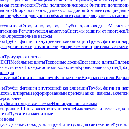
ем сантехнических
Трубы полипропиленовые
Фитинги полипроп
ддонов
Опоры для ванн, душевых поддонов
Комплектующие для 
ов, биде
Бачки для унитазов
Комплектующие для душевых гарнит
есушители
Отвод и подвод воды
Трубы водопроводные
Магистрал
антехники
Регулирующая арматура
Системы защиты от протечек
Л
ций
Опрессовочные насосы
ны
Трубы, фитинги внутренней канализации
Трубы, фитинги на
катурки
Стяжки, самонивелирующие смеси
Строительные смеси,
ки
Тротуарная плитка
ЛДСП
Мебельные щиты
Террасные доски
Древесные плиты
Пилом
ные системы
Поверхностный водоотвод
Кровельные софиты
Добо
тиляция
-камины
Отопительные печи
Банные печи
Водонагреватели
Радиат
ны
Трубы, фитинги внутренней канализации
Трубы, фитинги на
Скобы, штифты
Перфорированный крепеж
Гайки, шайбы
Заклепки
ерсальные
Трубки термоусаживаемые
Изолирующие зажимы
лектрощита
Шины электротехнические
Выключатели путевые, ко
атели
Пускатели магнитные
ки воды
усы, уголки, обводы для труб
Плинтусы для сантехники
Фуги дл