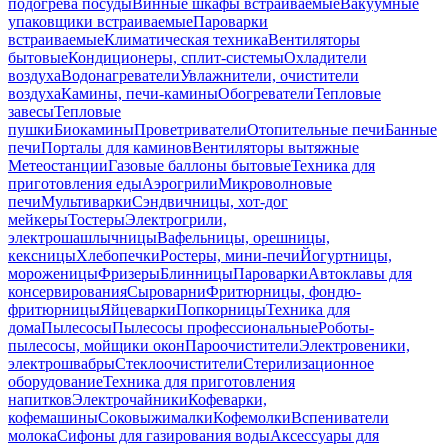
подогрева посуды
Винные шкафы встраиваемые
Вакуумные
упаковщики встраиваемые
Пароварки
встраиваемые
Климатическая техника
Вентиляторы
бытовые
Кондиционеры, сплит-системы
Охладители
воздуха
Водонагреватели
Увлажнители, очистители
воздуха
Камины, печи-камины
Обогреватели
Тепловые
завесы
Тепловые
пушки
Биокамины
Проветриватели
Отопительные печи
Банные
печи
Порталы для каминов
Вентиляторы вытяжные
Метеостанции
Газовые баллоны бытовые
Техника для
приготовления еды
Аэрогрили
Микроволновые
печи
Мультиварки
Сэндвичницы, хот-дог
мейкеры
Тостеры
Электрогрили,
электрошашлычницы
Вафельницы, орешницы,
кексницы
Хлебопечки
Ростеры, мини-печи
Йогуртницы,
мороженицы
Фризеры
Блинницы
Пароварки
Автоклавы для
консервирования
Сыроварни
Фритюрницы, фондю-
фритюрницы
Яйцеварки
Попкорницы
Техника для
дома
Пылесосы
Пылесосы профессиональные
Роботы-
пылесосы, мойщики окон
Пароочистители
Электровеники,
электрошвабры
Стеклоочистители
Стерилизационное
оборудование
Техника для приготовления
напитков
Электрочайники
Кофеварки,
кофемашины
Соковыжималки
Кофемолки
Вспениватели
молока
Сифоны для газирования воды
Аксессуары для