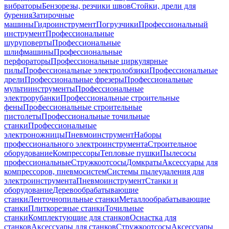
вибраторы
Бензорезы, резчики швов
Стойки, дрели для
бурения
Затирочные
машины
Гидроинструмент
Погрузчики
Профессиональный
инструмент
Профессиональные
шуруповерты
Профессиональные
шлифмашины
Профессиональные
перфораторы
Профессиональные циркулярные
пилы
Профессиональные электролобзики
Профессиональные
дрели
Профессиональные фрезеры
Профессиональные
мультиинструменты
Профессиональные
электрорубанки
Профессиональные строительные
фены
Профессиональные строительные
пистолеты
Профессиональные точильные
станки
Профессиональные
электроножницы
Пневмоинструмент
Наборы
профессионального электроинструмента
Строительное
оборудование
Компрессоры
Тепловые пушки
Пылесосы
профессиональные
Стружкоотсосы
Домкраты
Аксессуары для
компрессоров, пневмосистем
Системы пылеудаления для
электроинструмента
Пневмоинструмент
Станки и
оборудование
Деревообрабатывающие
станки
Ленточнопильные станки
Металлообрабатывающие
станки
Плиткорезные станки
Точильные
станки
Комплектующие для станков
Оснастка для
станков
Аксессуары для станков
Стружкоотсосы
Аксессуары