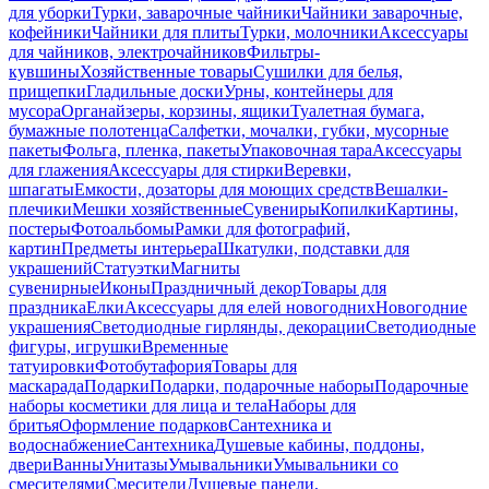
для уборки
Турки, заварочные чайники
Чайники заварочные,
кофейники
Чайники для плиты
Турки, молочники
Аксессуары
для чайников, электрочайников
Фильтры-
кувшины
Хозяйственные товары
Сушилки для белья,
прищепки
Гладильные доски
Урны, контейнеры для
мусора
Органайзеры, корзины, ящики
Туалетная бумага,
бумажные полотенца
Салфетки, мочалки, губки, мусорные
пакеты
Фольга, пленка, пакеты
Упаковочная тара
Аксессуары
для глажения
Аксессуары для стирки
Веревки,
шпагаты
Емкости, дозаторы для моющих средств
Вешалки-
плечики
Мешки хозяйственные
Сувениры
Копилки
Картины,
постеры
Фотоальбомы
Рамки для фотографий,
картин
Предметы интерьера
Шкатулки, подставки для
украшений
Статуэтки
Магниты
сувенирные
Иконы
Праздничный декор
Товары для
праздника
Елки
Аксессуары для елей новогодних
Новогодние
украшения
Светодиодные гирлянды, декорации
Светодиодные
фигуры, игрушки
Временные
татуировки
Фотобутафория
Товары для
маскарада
Подарки
Подарки, подарочные наборы
Подарочные
наборы косметики для лица и тела
Наборы для
бритья
Оформление подарков
Сантехника и
водоснабжение
Сантехника
Душевые кабины, поддоны,
двери
Ванны
Унитазы
Умывальники
Умывальники со
смесителями
Смесители
Душевые панели,