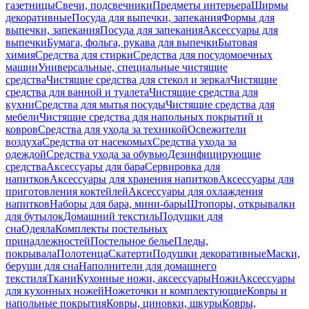
газетницы
Свечи, подсвечники
Предметы интерьера
Ширмы
декоративные
Посуда для выпечки, запекания
Формы для
выпечки, запекания
Посуда для запекания
Аксессуары для
выпечки
Бумага, фольга, рукава для выпечки
Бытовая
химия
Средства для стирки
Средства для посудомоечных
машин
Универсальные, специальные чистящие
средства
Чистящие средства для стекол и зеркал
Чистящие
средства для ванной и туалета
Чистящие средства для
кухни
Средства для мытья посуды
Чистящие средства для
мебели
Чистящие средства для напольных покрытий и
ковров
Средства для ухода за техникой
Освежители
воздуха
Средства от насекомых
Средства ухода за
одеждой
Средства ухода за обувью
Дезинфицирующие
средства
Аксессуары для бара
Сервировка для
напитков
Аксессуары для хранения напитков
Аксессуары для
приготовления коктейлей
Аксессуары для охлаждения
напитков
Наборы для бара, мини-бары
Штопоры, открывалки
для бутылок
Домашний текстиль
Подушки для
сна
Одеяла
Комплекты постельных
принадлежностей
Постельное белье
Пледы,
покрывала
Полотенца
Скатерти
Подушки декоративные
Маски,
беруши для сна
Наполнители для домашнего
текстиля
Ткани
Кухонные ножи, аксессуары
Ножи
Аксессуары
для кухонных ножей
Ножеточки и комплектующие
Ковры и
напольные покрытия
Ковры, циновки, шкуры
Ковры,