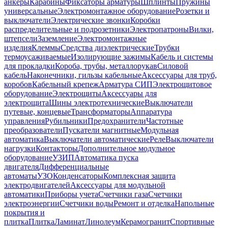
анкеры
Карабины
Фиксаторы арматуры
Шплинты
Пружины
универсальные
Электромонтажное оборудование
Розетки и
выключатели
Электрические звонки
Коробки
распределительные и подрозетники
Электропатроны
Вилки,
штепсели
Заземление
Электромонтажные
изделия
Клеммы
Средства диэлектрические
Трубки
термоусаживаемые
Изолирующие зажимы
Кабель и системы
для прокладки
Короба, трубы, металлорукав
Силовой
кабель
Наконечники, гильзы кабельные
Аксессуары для труб,
коробов
Кабельный крепеж
Арматура СИП
Электрощитовое
оборудование
Электрощиты
Аксессуары для
электрощита
Шины электротехнические
Выключатели
путевые, концевые
Трансформаторы
Аппаратура
управления
Рубильники
Предохранители
Частотные
преобразователи
Пускатели магнитные
Модульная
автоматика
Выключатели автоматические
Реле
Выключатели
нагрузки
Контакторы
Дополнительное модульное
оборудование
УЗИП
Автоматика пуска
двигателя
Дифференциальные
автоматы
УЗО
Конденсаторы
Комплексная защита
электродвигателей
Аксессуары для модульной
автоматики
Приборы учета
Счетчики газа
Счетчики
электроэнергии
Счетчики воды
Ремонт и отделка
Напольные
покрытия и
плитка
Плитка
Ламинат
Линолеум
Керамогранит
Спортивные