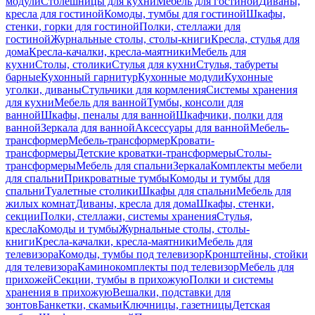
модули
Столешницы для кухни
Мебель для гостиной
Диваны,
кресла для гостиной
Комоды, тумбы для гостиной
Шкафы,
стенки, горки для гостиной
Полки, стеллажи для
гостиной
Журнальные столы, столы-книги
Кресла, стулья для
дома
Кресла-качалки, кресла-маятники
Мебель для
кухни
Столы, столики
Стулья для кухни
Стулья, табуреты
барные
Кухонный гарнитур
Кухонные модули
Кухонные
уголки, диваны
Стульчики для кормления
Системы хранения
для кухни
Мебель для ванной
Тумбы, консоли для
ванной
Шкафы, пеналы для ванной
Шкафчики, полки для
ванной
Зеркала для ванной
Аксессуары для ванной
Мебель-
трансформер
Мебель-трансформер
Кровати-
трансформеры
Детские кроватки-трансформеры
Столы-
трансформеры
Мебель для спальни
Зеркала
Комплекты мебели
для спальни
Прикроватные тумбы
Комоды и тумбы для
спальни
Туалетные столики
Шкафы для спальни
Мебель для
жилых комнат
Диваны, кресла для дома
Шкафы, стенки,
секции
Полки, стеллажи, системы хранения
Стулья,
кресла
Комоды и тумбы
Журнальные столы, столы-
книги
Кресла-качалки, кресла-маятники
Мебель для
телевизора
Комоды, тумбы под телевизор
Кронштейны, стойки
для телевизора
Каминокомплекты под телевизор
Мебель для
прихожей
Секции, тумбы в прихожую
Полки и системы
хранения в прихожую
Вешалки, подставки для
зонтов
Банкетки, скамьи
Ключницы, газетницы
Детская