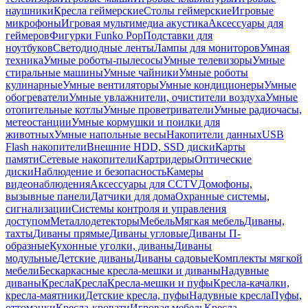
наушники
Кресла геймерские
Столы геймерские
Игровые
микрофоны
Игровая мультимедиа акустика
Аксессуары для
геймеров
Фигурки Funko Pop
Подставки для
ноутбуков
Светодиодные ленты
Лампы для мониторов
Умная
техника
Умные роботы-пылесосы
Умные телевизоры
Умные
стиральные машины
Умные чайники
Умные роботы
кулинарные
Умные вентиляторы
Умные кондиционеры
Умные
обогреватели
Умные увлажнители, очистители воздуха
Умные
отопительные котлы
Умные проветриватели
Умные радиочасы,
метеостанции
Умные кормушки и поилки для
животных
Умные напольные весы
Накопители данных
USB
Flash накопители
Внешние HDD, SSD диски
Карты
памяти
Сетевые накопители
Картридеры
Оптические
диски
Наблюдение и безопасность
Камеры
видеонаблюдения
Аксессуары для CCTV
Домофоны,
вызывные панели
Датчики для дома
Охранные системы,
сигнализации
Системы контроля и управления
доступом
Металлодетекторы
Мебель
Мягкая мебель
Диваны,
тахты
Диваны прямые
Диваны угловые
Диваны П-
образные
Кухонные уголки, диваны
Диваны
модульные
Детские диваны
Диваны садовые
Комплекты мягкой
мебели
Бескаркасные кресла-мешки и диваны
Надувные
диваны
Кресла
Кресла
Кресла-мешки и пуфы
Кресла-качалки,
кресла-маятники
Детские кресла, пуфы
Надувные кресла
Пуфы,
оттоманки
Кресла-кровати
Игровая мебель
Кресла