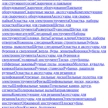
для стружкоотсосов
Сварочное и паяльное
оборудование
Сварочное оборудование
Паяльное
оборудование
Сварочные маски, аксессуары
Комплектующие
для сварочного оборудования
Аксессуары для сварки,
пайки
Оснастка для электроинструмента
Оснастка, наборы
оснастки
Насадки для граверов
Щетки для
электроинструмента
Развертки
Пуансоны
Щетки для
электродвигателей
Слесарный инструмент
Наборы
инструментов
Головки, биты
Гаечные ключи
Отвертки, наборы
отверток
Ножницы слесарные
Клещи строительные
Зубила,
керны, выколотки
Щетки слесарные
Оснастка и аксессуары для
бурения и сверления
Сверла, буры, зенкеры
Коронки
Зубила для
электроинструмента
Аксессуары для бурения и
сверления
Столярный инструмент
Тиски, струбцины,
гейферные зажимы
Ручные пилы, ножовки
Молотки, кувалды,
киянки
Напильники
Ручные стамески
Рубанки, рашпили
ручные
Оснастка и аксессуары для резания и
шлифования
Отрезные, пильные диски
Пильные полотна для
электроинструмента
Фрезы
Шлифовальные диски, насадки,
листы
Шлифовальные чашки
Точильные камни, круги,
сегменты
Полировальные валы
Направляющие
шины
Комплектующие для резания
Аксессуары для
резания
Аксессуары для шлифования
Электромонтажный
инструмент
Обжимной инструмент
Плоскогубцы,
круглогубцы
Кусачки, болторезы,