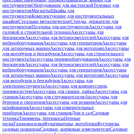
инструментов
Оборудование для мастерской
Тележки для
инструментов
Магниты
Шкафы для
инструментов
Комплектующие для инструментальных
шкафов
Стеллажи металлические
Стенды, держатели для
инструментов
Поддоны для инструментов
Аксессуары для
силовой и строительной техники
Аксессуары для
бензорезов
Аксессуары для бетоносмесителей
Аксессуары для
виброоборудования
Аксессуары для генераторов
Аксессуары
для затирочных машин
Аксессуары для мотопомп
Аксессуары
для мотобуров и бензобуров
Аксессуары для строительного
инструмента
Аксессуары пневмооборудования
Аксессуары для
бензорезов
Аксессуары для бетоносмесителей
Аксессуары для
виброоборудования
Аксессуары для генераторов
Аксессуары
для затирочных машин
Аксессуары для мотопомп
Аксессуары
для мотобуров и бензобуров
Аксессуары для
электроинструмента
Аксессуары для компрессоров,
пневмосистем
Аксессуары для сварки, пайки
Аксессуары для
станков
Аксессуары для стружкоотсосов
Аксессуары для
бурения и сверления
Аксессуары для резания
Аксессуары для
шлифования
Аксессуары для измерительных
приборов
Аксессуары для станков
Дом и сад
Садовая
техника
Триммеры, бензокосы
Цепные
пилы
Газонокосилки
Культиваторы, мотоблоки
Кусторезы,
садовые ножницы
Садовые, кормовые измельчители
Садовые