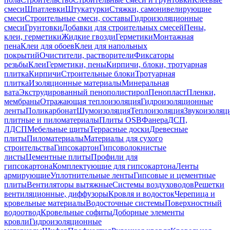
смеси
Шпатлевки
Штукатурки
Стяжки, самонивелирующие
смеси
Строительные смеси, составы
Гидроизоляционные
смеси
Грунтовки
Добавки для строительных смесей
Пены,
клеи, герметики
Жидкие гвозди
Герметики
Монтажная
пена
Клеи для обоев
Клеи для напольных
покрытий
Очистители, растворители
Фиксаторы
резьбы
Клеи
Герметики, пены
Кирпичи, блоки, тротуарная
плитка
Кирпичи
Строительные блоки
Тротуарная
плитка
Изоляционные материалы
Минеральная
вата
Экструдированный пенополистирол
Пенопласт
Пленки,
мембраны
Отражающая теплоизоляция
Гидроизоляционные
ленты
Поликарбонат
Шумоизоляция
Теплоизоляция
Звукоизоляц
плитные и пиломатериалы
Плиты OSB
Фанера
ДСП,
ЛДСП
Мебельные щиты
Террасные доски
Древесные
плиты
Пиломатериалы
Материалы для сухого
строительства
Гипсокартон
Гипсоволокнистые
листы
Цементные плиты
Профили для
гипсокартона
Комплектующие для гипсокартона
Ленты
армирующие
Уплотнительные ленты
Гипсовые и цементные
плиты
Вентиляторы вытяжные
Системы воздуховодов
Решетки
вентиляционные, диффузоры
Кровля и водосток
Черепица и
кровельные материалы
Водосточные системы
Поверхностный
водоотвод
Кровельные софиты
Доборные элементы
кровли
Гидроизоляционные