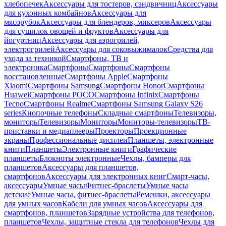
хлебопечек
Аксессуары для тостеров, сэндвичниц
Аксессуары
для кухонных комбайнов
Аксессуары для
мясорубок
Аксессуары для блендеров, миксеров
Аксессуары
для сушилок овощей и фруктов
Аксессуары для
йогуртниц
Аксессуары для аэрогрилей,
электрогрилей
Аксессуары для соковыжималок
Средства для
ухода за техникой
Смартфоны, ТВ и
электроника
Смартфоны
Смартфоны
Смартфоны
восстановленные
Смартфоны Apple
Смартфоны
Xiaomi
Смартфоны Samsung
Смартфоны Honor
Смартфоны
Huawei
Смартфоны POCO
Смартфоны Infinix
Смартфоны
Tecno
Смартфоны Realme
Смартфоны Samsung Galaxy S26
series
Кнопочные телефоны
Складные смартфоны
Телевизоры,
мониторы
Телевизоры
Мониторы
Мониторы-телевизоры
ТВ-
приставки и медиаплееры
Проекторы
Проекционные
экраны
Профессиональные дисплеи
Планшеты, электронные
книги
Планшеты
Электронные книги
Графические
планшеты
Блокноты электронные
Чехлы, бамперы для
планшетов
Аксессуары для планшетов,
смартфонов
Аксессуары для электронных книг
Смарт-часы,
аксессуары
Умные часы
Фитнес-браслеты
Умные часы
детские
Умные часы, фитнес-браслеты
Ремешки, аксессуары
для умных часов
Кабели для умных часов
Аксессуары для
смартфонов, планшетов
Зарядные устройства для телефонов,
планшетов
Чехлы, защитные стекла для телефонов
Чехлы для