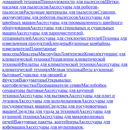
домашней техники
Принадлежности для пылесосов
Щетки,
насадки для пылесосов
Аксессуары для роботов-
пылесосов
Расходные материалы для пылесосов
Станции,
аккумуляторы для роботов-пылесосов
Аксессуары для
швейных машин
Аксессуары для промышленного швейного
оборудования
Аксессуары для стиральных и сушильных
машин
Аксессуары для пароочистителей,
отпаривателей
Аксессуары для стеклоочистителей
Техника для
измельчения продуктов
Блендеры
Кухонные комбайны,
измельчители
Планетарные
миксеры
Миксеры
Мясорубки
Ломтерезки
Комплектующие для
климатической техники
Управление климатической
техникой
Фильтры для климатической техники
Аксессуары для
климатической техники
Мелкая техника
Весы кухонные,
бытовые
Сушилки для овощей и
фруктов
Вакууматоры
Открывалки,
картофелечистки
Проращиватели семян
Маслобойки,
сепараторы бытовые
Аксессуары для крупной
техники
Аксессуары для вытяжек
Аксессуары для плит и
духовок
Аксессуары для холодильников
Аксессуары для
посудомоечных машин
Средства для посудомоечных
машин
Средства для ухода за техникой
Аксессуары для
кухонной техники
Аксессуары для микроволновых
печей
Вакуумные пакеты, контейнеры
Аксессуары для
кофемашин
Аксессуары для мультиварок,