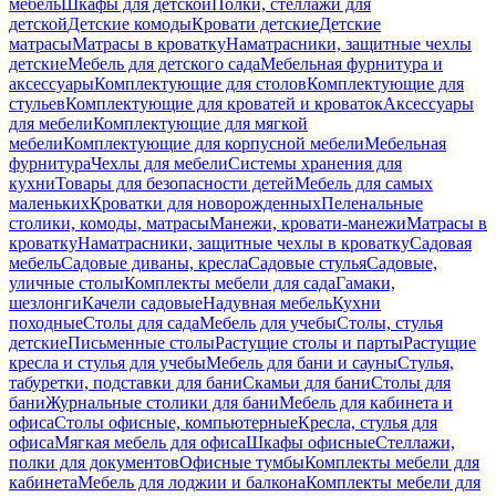
мебель
Шкафы для детской
Полки, стеллажи для
детской
Детские комоды
Кровати детские
Детские
матрасы
Матрасы в кроватку
Наматрасники, защитные чехлы
детские
Мебель для детского сада
Мебельная фурнитура и
аксессуары
Комплектующие для столов
Комплектующие для
стульев
Комплектующие для кроватей и кроваток
Аксессуары
для мебели
Комплектующие для мягкой
мебели
Комплектующие для корпусной мебели
Мебельная
фурнитура
Чехлы для мебели
Системы хранения для
кухни
Товары для безопасности детей
Мебель для самых
маленьких
Кроватки для новорожденных
Пеленальные
столики, комоды, матрасы
Манежи, кровати-манежи
Матрасы в
кроватку
Наматрасники, защитные чехлы в кроватку
Садовая
мебель
Садовые диваны, кресла
Садовые стулья
Садовые,
уличные столы
Комплекты мебели для сада
Гамаки,
шезлонги
Качели садовые
Надувная мебель
Кухни
походные
Столы для сада
Мебель для учебы
Столы, стулья
детские
Письменные столы
Растущие столы и парты
Растущие
кресла и стулья для учебы
Мебель для бани и сауны
Стулья,
табуретки, подставки для бани
Скамьи для бани
Столы для
бани
Журнальные столики для бани
Мебель для кабинета и
офиса
Столы офисные, компьютерные
Кресла, стулья для
офиса
Мягкая мебель для офиса
Шкафы офисные
Стеллажи,
полки для документов
Офисные тумбы
Комплекты мебели для
кабинета
Мебель для лоджии и балкона
Комплекты мебели для