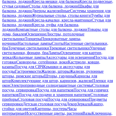
балкона, лоджии
Кресла-мешки для балкона
Кресла подвесные,
стулья садовые
Столы для балкона, лоджии
Шкафы для
балкона, лоджии
Дверцы жалюзийные
Системы хранения для
балкона, лоджии
Журнальные столы, столы-книги
Тумбы для
балкона, лоджии
Кресла-качалки, кресла-маятники
Стулья для
балкона, лоджии
Кресла, пуфы для балкона,
лоджии
Компактные столы для балкона, лоджии
Товары для
дома, бакалея
Освещение
Люстры, потолочные
светильники
Торшеры
Прикроватные лампы,
ночники
Настольные лампы
Споты
Настенные светильники,
бра
Точечные светильники
Трековые светильники
Уличные
светильники, фонари, бра
Лампы
Освещение для картин,
зеркал
Кольцевые лампы
Аксессуары для освещения
Посуда для
готовки
Сковороды, сотейники, воки
Кастрюли, ковши,
казаны
Посуда для СВЧ
Крышки и аксессуары для
посуды
Гастроемкости
Жалюзи, шторы
Жалюзи, рулонные
шторы, римские шторы
Шторы, гардины
Карнизы для
штор
Комплектующие для штор, карнизов, жалюзи
Пленки для
окон
Электроприводные солнцезащитные системы
Столовая
посуда, сервировка
Посуда для напитков
Посуда для горячих
напитков
Посуда для подачи и хранения напитков
Столовые
приборы
Столовая посуда
Посуда для сервировки
Предметы
сервировки
Детская столовая посуда
Декор
Зеркала
Кашпо,
стойки для цветов
Картины, постеры
Часы
интерьерные
Искусственные цветы, растения
Вазы
Ключницы,