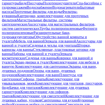
гарнитуры
Биде
Писсуары
Полотенцесушители
Спа-бассейны с
гидромассажем
Водоснабжение
Водонагреватели
Бытовые
насосы
Проточные фильтры для воды
Фильтры-
кувшины
Картриджи, комплектующие для проточных
фильтров
Магистральные фильтры, системы
сантехнические
Аксессуары для магистральных фильтров,
систем сантехнических
Трубы полипропиленовые
Фитинги
полипропиленовые
Расширительные баки,
гидроаккумуляторы
Обустройство ванной комнаты и
туалета
Мебель для ванной
Зеркала для ванной
Аксессуары для
ванной и туалета
Сиденья и чехлы для унитаза
Шторки,
карнизы для ванны
Стеклянные, пластиковые шторки для
ванны
Наборы для ванной и туалета
Зеркала
косметические
Сиденья для ванны
Коврики для ванной и
туалета
Экран-дверки в туалет
Комплектующие для мебели в
ванную
Комплектующие для сантехники
Экраны для ванн,
душевых поддонов
Опоры для ванн, душевых
поддонов
Комплектующие для ванн
Плинтусы для
сантехники
Сифоны, трапы
Комплектующие для
умывальников, моек
Комплектующие для унитазов, писсуаров,
биде
Бачки для унитазов
Комплектующие для душевых
гарнитуров
Комплектующие для сифонов,
трапов
Комплектующие для смесителей
Комплектующие для
душевых кабин, уголков
Сантехника для кухни
Кухонные
мойки
Кухонные мойки со смесителями
Смесители для