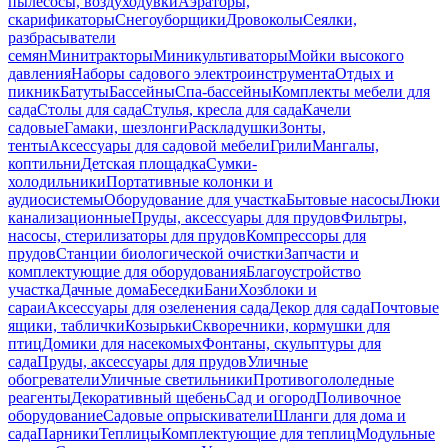
пылесосы, воздуходувки
Аэраторы,
скарификаторы
Снегоуборщики
Дровоколы
Сеялки,
разбрасыватели
семян
Минитракторы
Миникультиваторы
Мойки высокого
давления
Наборы садового электроинструмента
Отдых и
пикник
Батуты
Бассейны
Спа-бассейны
Комплекты мебели для
сада
Столы для сада
Стулья, кресла для сада
Качели
садовые
Гамаки, шезлонги
Раскладушки
Зонты,
тенты
Аксессуары для садовой мебели
Грили
Мангалы,
коптильни
Детская площадка
Сумки-
холодильники
Портативные колонки и
аудиосистемы
Оборудование для участка
Бытовые насосы
Люки
канализационные
Пруды, аксессуары для прудов
Фильтры,
насосы, стерилизаторы для прудов
Компрессоры для
прудов
Станции биологической очистки
Запчасти и
комплектующие для оборудования
Благоустройство
участка
Дачные дома
Беседки
Бани
Хозблоки и
сараи
Аксессуары для озеленения сада
Декор для сада
Почтовые
ящики, таблички
Козырьки
Скворечники, кормушки для
птиц
Домики для насекомых
Фонтаны, скульптуры для
сада
Пруды, аксессуары для прудов
Уличные
обогреватели
Уличные светильники
Противогололедные
реагенты
Декоративный щебень
Сад и огород
Поливочное
оборудование
Садовые опрыскиватели
Шланги для дома и
сада
Парники
Теплицы
Комплектующие для теплиц
Модульные