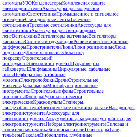
автоматы
УЗО
Конденсаторы
Комплексная защита
электродвигателей
Аксессуары для модульной
автоматики
Светотехника
Промышленное и сигнальное
освещение
Светодиодные ленты
Точечные
светильники
Трековые светильники
Аксессуары для
светотехники
Аксессуары для светодиодных
лент
Вентиляция
Вентиляторы вытяжные
Вентиляторы
канальные
Системы воздуховодов
Решетки вентиляционные,
диффузоры
Проветриватели
Люки
Люки ревизионные
Люки
под плитку
Люки напольные
Люки под
покраску
Строительный
инструмент
Электроинструмент
Шуруповерты,
гайковерты
Шлифмашины
Циркулярные, сабельные
пилы
Перфораторы, отбойные
молотки
Электролобзики
Дрели
Строительные
миксеры
Дальномеры
Многофункциональные
инструменты
Строительные фены
Строительные
пистолеты
Фрезеры
Рубанки, стамески
электрические
Краскопульты
Степлеры,
гвоздезабиватели
Электрические ножницы, резаки
Насадки для
электроинструмента
Аксессуары для
электроинструмента
Аккумуляторы, зарядные устройства для
электроинструмента
Наборы электроинструмента
Силовая и
строительная техника
Бетоносмесители
Генераторы
Тали,
тельферы
Такелаж
Виброплиты, глубинные