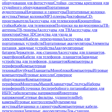
оборудования для фотостудии
Стойки, системы крепления для
студийного оборудования
Портативная
аудиотехника
Наушники и гарнитуры
Портативные колонки,
акустика
Умные колонки
MP3-плееры
Диктофоны
CD-
проигрыватели
Аксессуары для телевизоров
Кронштейны,
стойки
Кабели для телевизоров
Подписки на видеосервисы
ТВ-
антенны
ТВ-тюнеры
Аксессуары для ТВ
Аксессуары для
проектора
Очки 3D
Средства для ухода за
электроникой
Кабели, переходники
Аксессуары для
портативных устройств
Портативные аккумуляторы
Элементы
питания, зарядные устройства
Аккумуляторные
батареи
Держатели, док-станции
Аксессуары для планшетов,
смартфонов
Кабели для телефонов, планшетов
Зарядные
устройства для телефонов, планшетов
Компьютеры и
периферия
Компьютерная
техника
Ноутбуки
Планшеты
Моноблоки
Компьютеры
Игровые
компьютеры
Игровые консоли
Серверное
оборудование
Компьютерная
периферия
Мониторы
Мыши
Клавиатуры
Стилусы
Наборы
периферии
Источники бесперебойного питания
Батареи для
ИБП
Стабилизаторы напряжения
Инверторы
напряжения
Сетевые фильтры, удлинители
Веб-
камеры
Игровые контроллеры
Мультимедиа
акустика
Наушники и гарнитуры
Компьютерные кабели,
переходники
Зарядные, аккумуляторы
Док-станции,