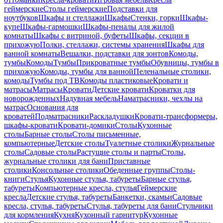
геймерские
Столы геймерские
Подставки для
ноутбуков
Шкафы и стеллажи
Шкафы
Стенки, горки
Шкафы-
купе
Шкафы-гармошки
Шкафы-пеналы для жилой
комнаты
Шкафы с витриной, буфеты
Шкафы, секции в
прихожую
Полки, стеллажи, системы хранения
Шкафы для
ванной комнаты
Вешалки, подставки для зонтов
Комоды,
тумбы
Комоды
Тумбы
Прикроватные тумбы
Обувницы, тумбы в
прихожую
Комоды, тумбы для ванной
Пеленальные столики,
комоды
Тумбы под ТВ
Комоды пластиковые
Кровати и
матрасы
Матрасы
Кровати
Детские кровати
Кроватки для
новорожденных
Надувная мебель
Наматрасники, чехлы на
матрас
Основания для
кроватей
Подматрасники
Раскладушки
Кровати-трансформеры,
шкафы-кровати
Кровати-домики
Столы
Кухонные
столы
Барные столы
Столы письменные,
компьютерные
Детские столы
Туалетные столики
Журнальные
столы
Садовые столы
Растущие столы и парты
Столы,
журнальные столики для бани
Приставные
столики
Консольные столики
Обеденные группы
Столы-
книги
Стулья
Кухонные стулья, табуреты
Барные стулья,
табуреты
Компьютерные кресла, стулья
Геймерские
кресла
Детские стулья, табуреты
Банкетки, скамьи
Садовые
кресла, стулья, табуреты
Стулья, табуреты для бани
Стульчики
для кормления
Кухня
Кухонный гарнитур
Кухонные