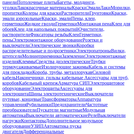
панели
Потолочные плиты
Багеты, молдинги,
уголки
Лакокрасочные материалы
Краски
Эмали
Лаки
Морилки,
пропитки
Колеры для краски
Растворители
Грунтовки
Краски,
эмали аэрозольные
Краски, эмали
Пены, клеи,
герметики
Жидкие гвозди
Герметики
Монтажная пена
Клеи для
обоев
Клеи для напольных покрытий
Очистители,
растворители
Фиксаторы резьбы
Клеи
Герметики,
пены
Электромонтажное оборудование
Розетки и
выключатели
Электрические звонки
Коробки
распределительные и подрозетники
Электропатроны
Вилки,
штепсели
Молниеприемники
Заземление
Электромонтажные
изделия
Клеммы
Средства диэлектрические
Трубки
термоусаживаемые
Изолирующие зажимы
Кабель и системы
для прокладки
Короба, трубы, металлорукав
Силовой
кабель
Наконечники, гильзы кабельные
Аксессуары для труб,
коробов
Кабельный крепеж
Арматура СИП
Электрощитовое
оборудование
Электрощиты
Аксессуары для
электрощита
Шины электротехнические
Выключатели
путевые, концевые
Трансформаторы
Аппаратура
управления
Рубильники
Предохранители
Частотные
преобразователи
Пускатели магнитные
Модульная
автоматика
Выключатели автоматические
Реле
Выключатели
нагрузки
Контакторы
Дополнительное модульное
оборудование
УЗИП
Автоматика пуска
двигателя
Дифференциальные