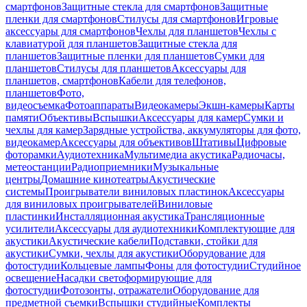
смартфонов
Защитные стекла для смартфонов
Защитные
пленки для смартфонов
Стилусы для смартфонов
Игровые
аксессуары для смартфонов
Чехлы для планшетов
Чехлы с
клавиатурой для планшетов
Защитные стекла для
планшетов
Защитные пленки для планшетов
Сумки для
планшетов
Стилусы для планшетов
Аксессуары для
планшетов, смартфонов
Кабели для телефонов,
планшетов
Фото,
видеосъемка
Фотоаппараты
Видеокамеры
Экшн-камеры
Карты
памяти
Объективы
Вспышки
Аксессуары для камер
Сумки и
чехлы для камер
Зарядные устройства, аккумуляторы для фото,
видеокамер
Аксессуары для объективов
Штативы
Цифровые
фоторамки
Аудиотехника
Мультимедиа акустика
Радиочасы,
метеостанции
Радиоприемники
Музыкальные
центры
Домашние кинотеатры
Акустические
системы
Проигрыватели виниловых пластинок
Аксессуары
для виниловых проигрывателей
Виниловые
пластинки
Инсталляционная акустика
Трансляционные
усилители
Аксессуары для аудиотехники
Комплектующие для
акустики
Акустические кабели
Подставки, стойки для
акустики
Сумки, чехлы для акустики
Оборудование для
фотостудии
Кольцевые лампы
Фоны для фотостудии
Студийное
освещение
Насадки светоформирующие для
фотостудии
Фотозонты, отражатели
Оборудование для
предметной съемки
Вспышки студийные
Комплекты