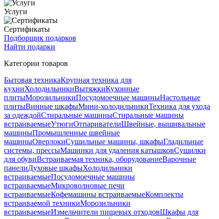
Услуги
Сертификаты
Подборщик подарков
Найти подарки
Категории товаров
Бытовая техника
Крупная техника для
кухни
Холодильники
Вытяжки
Кухонные
плиты
Морозильники
Посудомоечные машины
Настольные
плиты
Винные шкафы
Мини-холодильники
Техника для ухода
за одеждой
Стиральные машины
Стиральные машины
встраиваемые
Утюги
Отпариватели
Швейные, вышивальные
машины
Промышленные швейные
машины
Оверлоки
Сушильные машины, шкафы
Гладильные
системы, прессы
Машинки для удаления катышков
Сушилки
для обуви
Встраиваемая техника, оборудование
Варочные
панели
Духовые шкафы
Холодильники
встраиваемые
Посудомоечные машины
встраиваемые
Микроволновые печи
встраиваемые
Кофемашины встраиваемые
Комплекты
встраиваемой техники
Морозильники
встраиваемые
Измельчители пищевых отходов
Шкафы для