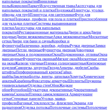
напольные покрытия
Виниловые
полы
Ковролин
Паркет
Искусственная трава
Аксессуары для
напольных покрытий и плитки
Подложка
Плинтусы, уголки,
обводы для труб
Плинтусы для сантехники
Фуги для
плитки
Порожки, профили для пола и плитки
Приспособления
для укладки плитки
Системы выравнивания
плитки
Аксессуары для напольных
покрытий
Реставрационные материалы
Двери и арки
Двери
входные
Двери межкомнатные
Арки межкомнатные
Москитные
сетки
Двери для бани и сауны
Коробки и
фурнитура
Наличники, коробки, доборы
Ручки дверные
Замки
дверные
Петли дверные
Фурнитура дверная
Доводчики
дверные
Окна и подоконники
Окна
Подоконники, отливы
Окна
мансардные
Фурнитура оконная
Мягкие окна
Москитные сетки
на окна
Жалюзи уличные
Пленки солнцезащитные
Крепежные
изделия
Саморезы, шурупы
Гвозди
Анкеры, дюбели
Скобы,
штифты
Перфорированный крепеж
Гайки,
шайбы
Заклепки
Болты, винты, шпильки
Хомуты
Химические
анкеры
Карабины
Фиксаторы арматуры
Шплинты
Пружины
универсальные
Отделка стен
Обои
Жидкие
обои
Фотообои
Штукатурки декоративные
Декоративный
камень
Скинали
Пленки самоклеящиеся
Армирующие
сетки
Стеновые панели
Уголки, маяки,
профили
Вагонка
Стеклохолсты, флизелин
Экраны для
радиаторов
Отделка потолка
Потолочные системы
Потолочные