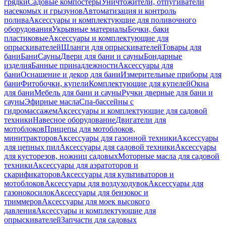
грядки
Садовые компостеры
Уничтожители, отпугиватели
насекомых и грызунов
Автоматизация и контроль
полива
Аксессуары и комплектующие для поливочного
оборудования
Укрывные материалы
Бочки, баки
пластиковые
Аксессуары и комплектующие для
опрыскивателей
Шланги для опрыскивателей
Товары для
бани
Бани
Сауны
Двери для бани и сауны
Бондарные
изделия
Банные принадлежности
Аксессуары для
бани
Оснащение и декор для бани
Измерительные приборы для
бани
Фитобочки, купели
Комплектующие для купелей
Окна
для бани
Мебель для бани и сауны
Ручки дверные для бани и
сауны
Эфирные масла
Спа-бассейны с
гидромассажем
Аксессуары и комплектующие для садовой
техники
Навесное оборудование
Двигатели для
мотоблоков
Прицепы для мотоблоков,
минитракторов
Аксессуары для газонной техники
Аксессуары
для цепных пил
Аксессуары для садовой техники
Аксессуары
для кусторезов, ножниц садовых
Моторные масла для садовой
техники
Аксессуары для аэратоторов и
скарификаторов
Аксессуары для культиваторов и
мотоблоков
Аксессуары для воздуходувок
Аксессуары для
газонокосилок
Аксессуары для бензокос и
триммеров
Аксессуары для моек высокого
давления
Аксессуары и комплектующие для
опрыскивателей
Запчасти для садовых