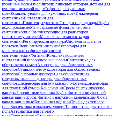
кухонных моек
Измельчители пищевых отходов
Системы для
очистки питьевой воды
Сифоны для кухонных
моек
Комплектующие для кухонных моек
Инженерная
сантехника
Инсталляции для
сантехники
Полотенцесушители
Отвод и подвод воды
Трубы
водопроводные
Магистральные фильтры, системы
сантехнические
Комплектующие для радиаторов,
полотенцесушителей
Монтажные комплекты для
сантехники
Регулирующая арматура
Системы защиты от
протечек
Люки сантехнические
Аксессуары для
магистральных фильтров, систем
сантехнических
Фитинги
Комплектующие для
инсталляций
Опрессовочные насосы
Сантехника для
общественных мест
Аксессуары для общественных
санузлов
Сушилки для рук
Дозаторы для общественных
санузлов
Сенсорные дозаторы для общественных
санузлов
Локтевые дозаторы для общественных
санузлов
Диспенсеры для бумажных полотенец
Диспенсеры
для туалетной бумаги
Канализация
Тросы сантехнические,
вантузы
Прочистные машины
Трубы, фитинги внутренней
канализации
Трубы, фитинги наружной канализации
Люки
канализационные
Теплый пол водяной
Трубы для теплого
пола
Коллекторы и комплектующие
Термостатика для теплого
пола
Автоматика для теплого
пола
Строительство
Строительные смеси и грунтовки
Клеевые