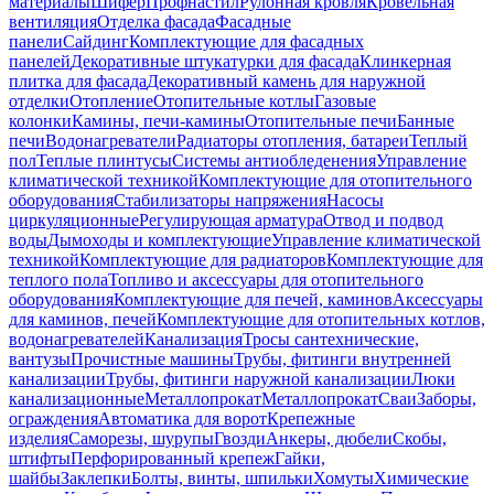
материалы
Шифер
Профнастил
Рулонная кровля
Кровельная
вентиляция
Отделка фасада
Фасадные
панели
Сайдинг
Комплектующие для фасадных
панелей
Декоративные штукатурки для фасада
Клинкерная
плитка для фасада
Декоративный камень для наружной
отделки
Отопление
Отопительные котлы
Газовые
колонки
Камины, печи-камины
Отопительные печи
Банные
печи
Водонагреватели
Радиаторы отопления, батареи
Теплый
пол
Теплые плинтусы
Системы антиобледенения
Управление
климатической техникой
Комплектующие для отопительного
оборудования
Стабилизаторы напряжения
Насосы
циркуляционные
Регулирующая арматура
Отвод и подвод
воды
Дымоходы и комплектующие
Управление климатической
техникой
Комплектующие для радиаторов
Комплектующие для
теплого пола
Топливо и аксессуары для отопительного
оборудования
Комплектующие для печей, каминов
Аксессуары
для каминов, печей
Комплектующие для отопительных котлов,
водонагревателей
Канализация
Тросы сантехнические,
вантузы
Прочистные машины
Трубы, фитинги внутренней
канализации
Трубы, фитинги наружной канализации
Люки
канализационные
Металлопрокат
Металлопрокат
Сваи
Заборы,
ограждения
Автоматика для ворот
Крепежные
изделия
Саморезы, шурупы
Гвозди
Анкеры, дюбели
Скобы,
штифты
Перфорированный крепеж
Гайки,
шайбы
Заклепки
Болты, винты, шпильки
Хомуты
Химические