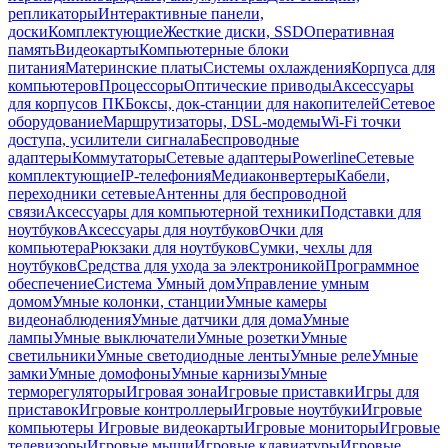
репликаторы
Интерактивные панели,
доски
Комплектующие
Жесткие диски, SSD
Оперативная
память
Видеокарты
Компьютерные блоки
питания
Материнские платы
Системы охлаждения
Корпуса для
компьютеров
Процессоры
Оптические приводы
Аксессуары
для корпусов ПК
Боксы, док-станции для накопителей
Сетевое
оборудование
Маршрутизаторы, DSL-модемы
Wi-Fi точки
доступа, усилители сигнала
Беспроводные
адаптеры
Коммутаторы
Сетевые адаптеры
Powerline
Сетевые
комплектующие
IP-телефония
Медиаконвертеры
Кабели,
переходники сетевые
Антенны для беспроводной
связи
Аксессуары для компьютерной техники
Подставки для
ноутбуков
Аксессуары для ноутбуков
Очки для
компьютера
Рюкзаки для ноутбуков
Сумки, чехлы для
ноутбуков
Средства для ухода за электроникой
Программное
обеспечение
Система Умный дом
Управление умным
домом
Умные колонки, станции
Умные камеры
видеонаблюдения
Умные датчики для дома
Умные
лампы
Умные выключатели
Умные розетки
Умные
светильники
Умные светодиодные ленты
Умные реле
Умные
замки
Умные домофоны
Умные карнизы
Умные
терморегуляторы
Игровая зона
Игровые приставки
Игры для
приставок
Игровые контроллеры
Игровые ноутбуки
Игровые
компьютеры
Игровые видеокарты
Игровые мониторы
Игровые
телевизоры
Игровые мыши
Игровые клавиатуры
Игровые