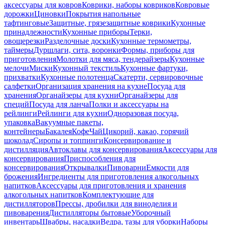
аксессуары для ковров
Коврики, наборы ковриков
Ковровые
дорожки
Циновки
Покрытия напольные
тафтинговые
Защитные, грязезащитные коврики
Кухонные
принадлежности
Кухонные приборы
Терки,
овощерезки
Разделочные доски
Кухонные термометры,
таймеры
Дуршлаги, сита, воронки
Формы, приборы для
приготовления
Молотки для мяса, тендерайзеры
Кухонные
мелочи
Миски
Кухонный текстиль
Кухонные фартуки,
прихватки
Кухонные полотенца
Скатерти, сервировочные
салфетки
Организация хранения на кухне
Посуда для
хранения
Органайзеры для кухни
Органайзеры для
специй
Посуда для ланча
Полки и аксессуары на
рейлинги
Рейлинги для кухни
Одноразовая посуда,
упаковка
Вакуумные пакеты,
контейнеры
Бакалея
Кофе
Чай
Цикорий, какао, горячий
шоколад
Сиропы и топпинги
Консервирование и
дистилляция
Автоклавы для консервирования
Аксессуары для
консервирования
Приспособления для
консервирования
Открывалки
Пивоварни
Емкости для
брожения
Ингредиенты для приготовления алкогольных
напитков
Аксессуары для приготовления и хранения
алкогольных напитков
Комплектующие для
дистилляторов
Прессы, дробилки для виноделия и
пивоварения
Дистилляторы бытовые
Уборочный
инвентарь
Швабры, насадки
Ведра, тазы для уборки
Наборы