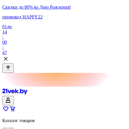
Скидки до 80% ко Дню Рождения!
промокод HAPPY22
01
дн
14
:
09
:
47
Каталог товаров