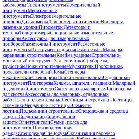
кабелерезы
Специнструменты
Измерительный
инструмент
Мерительные
инструменты
Электроизмерительные
приборы
Дальномеры
Дальномеры оптические
Нивелиры,
лазерные уровни
Пирометры
Детекторы и
тестеры
Толщиномеры
Специальные измерительные
приборы
Аксессуары для измерительных
приборов
Разметочный инструмент
Разметочные
инструменты
Инструменты для нарезки резьбы
Маркеры,
карандаши строительные
Клейма ударные
Строительно-
монтажный инструмент
Заклепочники
Труборезы,
трубогибы
Ножи строительные
Мультитулы
Пробойники,
просекатели отверстий
Ломы
Степлеры
механические
Стеклорезы
Прикаточные валики
Отделочный
инструмент
Плиткорезы
Кельмы, шпатели, гладилки
Малярный,
отделочный инструмент
Скотч, ленты малярные
Диспенсеры
для скотча
Аксессуары для малярных, отделочных
работ
Пленки строительные
Лестницы и стремянки
Лестницы,
стремянки
Чердачные лестницы
Элементы
лестниц
Подъемники строительные
Спецодежда и средства
защиты
Средства индивидуальной
защиты
Огнетушители
Сумки, пояса для
инструментов
Производственная
одежда
Спецодежда
Спецобувь
Организация рабочего
пространства
Фонари, прожекторы
Кейсы, ящики для