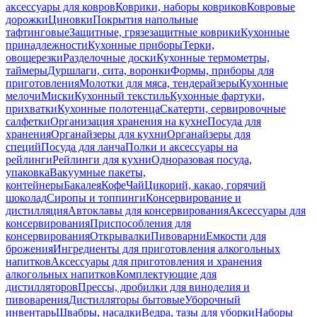
аксессуары для ковров
Коврики, наборы ковриков
Ковровые
дорожки
Циновки
Покрытия напольные
тафтинговые
Защитные, грязезащитные коврики
Кухонные
принадлежности
Кухонные приборы
Терки,
овощерезки
Разделочные доски
Кухонные термометры,
таймеры
Дуршлаги, сита, воронки
Формы, приборы для
приготовления
Молотки для мяса, тендерайзеры
Кухонные
мелочи
Миски
Кухонный текстиль
Кухонные фартуки,
прихватки
Кухонные полотенца
Скатерти, сервировочные
салфетки
Организация хранения на кухне
Посуда для
хранения
Органайзеры для кухни
Органайзеры для
специй
Посуда для ланча
Полки и аксессуары на
рейлинги
Рейлинги для кухни
Одноразовая посуда,
упаковка
Вакуумные пакеты,
контейнеры
Бакалея
Кофе
Чай
Цикорий, какао, горячий
шоколад
Сиропы и топпинги
Консервирование и
дистилляция
Автоклавы для консервирования
Аксессуары для
консервирования
Приспособления для
консервирования
Открывалки
Пивоварни
Емкости для
брожения
Ингредиенты для приготовления алкогольных
напитков
Аксессуары для приготовления и хранения
алкогольных напитков
Комплектующие для
дистилляторов
Прессы, дробилки для виноделия и
пивоварения
Дистилляторы бытовые
Уборочный
инвентарь
Швабры, насадки
Ведра, тазы для уборки
Наборы