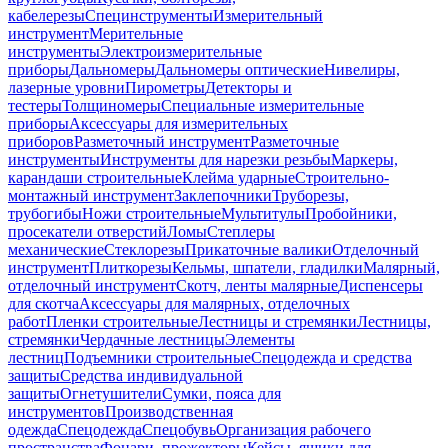
кабелерезы
Специнструменты
Измерительный
инструмент
Мерительные
инструменты
Электроизмерительные
приборы
Дальномеры
Дальномеры оптические
Нивелиры,
лазерные уровни
Пирометры
Детекторы и
тестеры
Толщиномеры
Специальные измерительные
приборы
Аксессуары для измерительных
приборов
Разметочный инструмент
Разметочные
инструменты
Инструменты для нарезки резьбы
Маркеры,
карандаши строительные
Клейма ударные
Строительно-
монтажный инструмент
Заклепочники
Труборезы,
трубогибы
Ножи строительные
Мультитулы
Пробойники,
просекатели отверстий
Ломы
Степлеры
механические
Стеклорезы
Прикаточные валики
Отделочный
инструмент
Плиткорезы
Кельмы, шпатели, гладилки
Малярный,
отделочный инструмент
Скотч, ленты малярные
Диспенсеры
для скотча
Аксессуары для малярных, отделочных
работ
Пленки строительные
Лестницы и стремянки
Лестницы,
стремянки
Чердачные лестницы
Элементы
лестниц
Подъемники строительные
Спецодежда и средства
защиты
Средства индивидуальной
защиты
Огнетушители
Сумки, пояса для
инструментов
Производственная
одежда
Спецодежда
Спецобувь
Организация рабочего
пространства
Фонари, прожекторы
Кейсы, ящики для