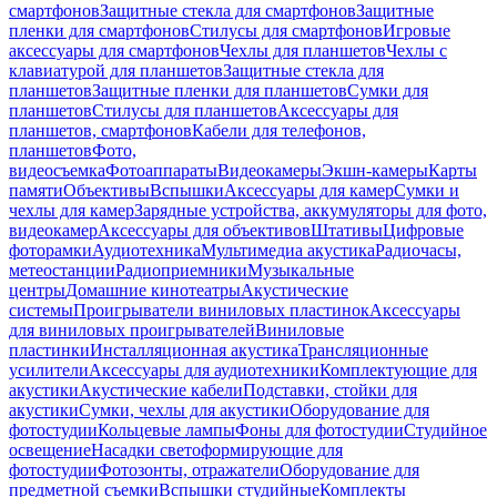
смартфонов
Защитные стекла для смартфонов
Защитные
пленки для смартфонов
Стилусы для смартфонов
Игровые
аксессуары для смартфонов
Чехлы для планшетов
Чехлы с
клавиатурой для планшетов
Защитные стекла для
планшетов
Защитные пленки для планшетов
Сумки для
планшетов
Стилусы для планшетов
Аксессуары для
планшетов, смартфонов
Кабели для телефонов,
планшетов
Фото,
видеосъемка
Фотоаппараты
Видеокамеры
Экшн-камеры
Карты
памяти
Объективы
Вспышки
Аксессуары для камер
Сумки и
чехлы для камер
Зарядные устройства, аккумуляторы для фото,
видеокамер
Аксессуары для объективов
Штативы
Цифровые
фоторамки
Аудиотехника
Мультимедиа акустика
Радиочасы,
метеостанции
Радиоприемники
Музыкальные
центры
Домашние кинотеатры
Акустические
системы
Проигрыватели виниловых пластинок
Аксессуары
для виниловых проигрывателей
Виниловые
пластинки
Инсталляционная акустика
Трансляционные
усилители
Аксессуары для аудиотехники
Комплектующие для
акустики
Акустические кабели
Подставки, стойки для
акустики
Сумки, чехлы для акустики
Оборудование для
фотостудии
Кольцевые лампы
Фоны для фотостудии
Студийное
освещение
Насадки светоформирующие для
фотостудии
Фотозонты, отражатели
Оборудование для
предметной съемки
Вспышки студийные
Комплекты