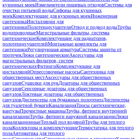
кухонных моек
Измельчители пищевых отходов
Системы для
очистки питьевой воды
Сифоны для кухонных
моек
Комплектующие для кухонных моек
Инженерная
сантехника
Инсталляции для
сантехники
Полотенцесушители
Отвод и подвод воды
Трубы
водопроводные
Магистральные фильтры, системы
сантехнические
Комплектующие для радиаторов,
полотенцесушителей
Монтажные комплекты для
сантехники
Регулирующая арматура
Системы защиты от
протечек
Люки сантехнические
Аксессуары для
магистральных фильтров, систем
сантехнических
Фитинги
Комплектующие для
инсталляций
Опрессовочные насосы
Сантехника для
общественных мест
Аксессуары для общественных
санузлов
Сушилки для рук
Дозаторы для общественных
санузлов
Сенсорные дозаторы для общественных
санузлов
Локтевые дозаторы для общественных
санузлов
Диспенсеры для бумажных полотенец
Диспенсеры
для туалетной бумаги
Канализация
Тросы сантехнические,
вантузы
Прочистные машины
Трубы, фитинги внутренней
канализации
Трубы, фитинги наружной канализации
Люки
канализационные
Теплый пол водяной
Трубы для теплого
пола
Коллекторы и комплектующие
Термостатика для теплого
пола
Автоматика для теплого
пола
Строительство
Строительные смеси и грунтовки
Клеевые