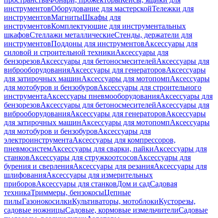
инструментов
Оборудование для мастерской
Тележки для
инструментов
Магниты
Шкафы для
инструментов
Комплектующие для инструментальных
шкафов
Стеллажи металлические
Стенды, держатели для
инструментов
Поддоны для инструментов
Аксессуары для
силовой и строительной техники
Аксессуары для
бензорезов
Аксессуары для бетоносмесителей
Аксессуары для
виброоборудования
Аксессуары для генераторов
Аксессуары
для затирочных машин
Аксессуары для мотопомп
Аксессуары
для мотобуров и бензобуров
Аксессуары для строительного
инструмента
Аксессуары пневмооборудования
Аксессуары для
бензорезов
Аксессуары для бетоносмесителей
Аксессуары для
виброоборудования
Аксессуары для генераторов
Аксессуары
для затирочных машин
Аксессуары для мотопомп
Аксессуары
для мотобуров и бензобуров
Аксессуары для
электроинструмента
Аксессуары для компрессоров,
пневмосистем
Аксессуары для сварки, пайки
Аксессуары для
станков
Аксессуары для стружкоотсосов
Аксессуары для
бурения и сверления
Аксессуары для резания
Аксессуары для
шлифования
Аксессуары для измерительных
приборов
Аксессуары для станков
Дом и сад
Садовая
техника
Триммеры, бензокосы
Цепные
пилы
Газонокосилки
Культиваторы, мотоблоки
Кусторезы,
садовые ножницы
Садовые, кормовые измельчители
Садовые