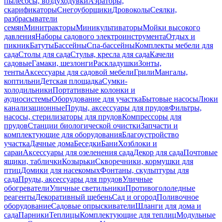
пылесосы, воздуходувки
Аэраторы,
скарификаторы
Снегоуборщики
Дровоколы
Сеялки,
разбрасыватели
семян
Минитракторы
Миникультиваторы
Мойки высокого
давления
Наборы садового электроинструмента
Отдых и
пикник
Батуты
Бассейны
Спа-бассейны
Комплекты мебели для
сада
Столы для сада
Стулья, кресла для сада
Качели
садовые
Гамаки, шезлонги
Раскладушки
Зонты,
тенты
Аксессуары для садовой мебели
Грили
Мангалы,
коптильни
Детская площадка
Сумки-
холодильники
Портативные колонки и
аудиосистемы
Оборудование для участка
Бытовые насосы
Люки
канализационные
Пруды, аксессуары для прудов
Фильтры,
насосы, стерилизаторы для прудов
Компрессоры для
прудов
Станции биологической очистки
Запчасти и
комплектующие для оборудования
Благоустройство
участка
Дачные дома
Беседки
Бани
Хозблоки и
сараи
Аксессуары для озеленения сада
Декор для сада
Почтовые
ящики, таблички
Козырьки
Скворечники, кормушки для
птиц
Домики для насекомых
Фонтаны, скульптуры для
сада
Пруды, аксессуары для прудов
Уличные
обогреватели
Уличные светильники
Противогололедные
реагенты
Декоративный щебень
Сад и огород
Поливочное
оборудование
Садовые опрыскиватели
Шланги для дома и
сада
Парники
Теплицы
Комплектующие для теплиц
Модульные