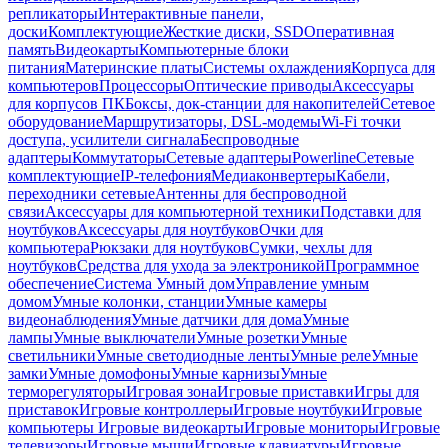
репликаторы
Интерактивные панели,
доски
Комплектующие
Жесткие диски, SSD
Оперативная
память
Видеокарты
Компьютерные блоки
питания
Материнские платы
Системы охлаждения
Корпуса для
компьютеров
Процессоры
Оптические приводы
Аксессуары
для корпусов ПК
Боксы, док-станции для накопителей
Сетевое
оборудование
Маршрутизаторы, DSL-модемы
Wi-Fi точки
доступа, усилители сигнала
Беспроводные
адаптеры
Коммутаторы
Сетевые адаптеры
Powerline
Сетевые
комплектующие
IP-телефония
Медиаконвертеры
Кабели,
переходники сетевые
Антенны для беспроводной
связи
Аксессуары для компьютерной техники
Подставки для
ноутбуков
Аксессуары для ноутбуков
Очки для
компьютера
Рюкзаки для ноутбуков
Сумки, чехлы для
ноутбуков
Средства для ухода за электроникой
Программное
обеспечение
Система Умный дом
Управление умным
домом
Умные колонки, станции
Умные камеры
видеонаблюдения
Умные датчики для дома
Умные
лампы
Умные выключатели
Умные розетки
Умные
светильники
Умные светодиодные ленты
Умные реле
Умные
замки
Умные домофоны
Умные карнизы
Умные
терморегуляторы
Игровая зона
Игровые приставки
Игры для
приставок
Игровые контроллеры
Игровые ноутбуки
Игровые
компьютеры
Игровые видеокарты
Игровые мониторы
Игровые
телевизоры
Игровые мыши
Игровые клавиатуры
Игровые