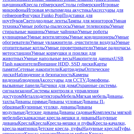
наушники
Кресла геймерские
Столы геймерские
Игровые
микрофоны
Игровая мультимедиа акустика
Аксессуары для
геймеров
Фигурки Funko Pop
Подставки для
ноутбуков
Светодиодные ленты
Лампы для мониторов
Умная
техника
Умные роботы-пылесосы
Умные телевизоры
Умные
стиральные машины
Умные чайники
Умные роботы
кулинарные
Умные вентиляторы
Умные кондиционеры
Умные
обогреватели
Умные увлажнители, очистители воздуха
Умные
отопительные котлы
Умные проветриватели
Умные радиочасы,
метеостанции
Умные кормушки и поилки для
животных
Умные напольные весы
Накопители данных
USB
Flash накопители
Внешние HDD, SSD диски
Карты
памяти
Сетевые накопители
Картридеры
Оптические
диски
Наблюдение и безопасность
Камеры
видеонаблюдения
Аксессуары для CCTV
Домофоны,
вызывные панели
Датчики для дома
Охранные системы,
сигнализации
Системы контроля и управления
доступом
Металлодетекторы
Мебель
Мягкая мебель
Диваны,
тахты
Диваны прямые
Диваны угловые
Диваны П-
образные
Кухонные уголки, диваны
Диваны
модульные
Детские диваны
Диваны садовые
Комплекты мягкой
мебели
Бескаркасные кресла-мешки и диваны
Надувные
диваны
Кресла
Кресла
Кресла-мешки и пуфы
Кресла-качалки,
кресла-маятники
Детские кресла, пуфы
Надувные кресла
Пуфы,
оттоманки
Кресла-кровати
Игровая мебель
Кресла