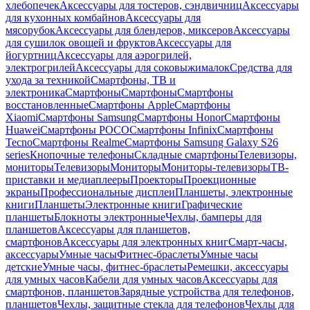
хлебопечек
Аксессуары для тостеров, сэндвичниц
Аксессуары
для кухонных комбайнов
Аксессуары для
мясорубок
Аксессуары для блендеров, миксеров
Аксессуары
для сушилок овощей и фруктов
Аксессуары для
йогуртниц
Аксессуары для аэрогрилей,
электрогрилей
Аксессуары для соковыжималок
Средства для
ухода за техникой
Смартфоны, ТВ и
электроника
Смартфоны
Смартфоны
Смартфоны
восстановленные
Смартфоны Apple
Смартфоны
Xiaomi
Смартфоны Samsung
Смартфоны Honor
Смартфоны
Huawei
Смартфоны POCO
Смартфоны Infinix
Смартфоны
Tecno
Смартфоны Realme
Смартфоны Samsung Galaxy S26
series
Кнопочные телефоны
Складные смартфоны
Телевизоры,
мониторы
Телевизоры
Мониторы
Мониторы-телевизоры
ТВ-
приставки и медиаплееры
Проекторы
Проекционные
экраны
Профессиональные дисплеи
Планшеты, электронные
книги
Планшеты
Электронные книги
Графические
планшеты
Блокноты электронные
Чехлы, бамперы для
планшетов
Аксессуары для планшетов,
смартфонов
Аксессуары для электронных книг
Смарт-часы,
аксессуары
Умные часы
Фитнес-браслеты
Умные часы
детские
Умные часы, фитнес-браслеты
Ремешки, аксессуары
для умных часов
Кабели для умных часов
Аксессуары для
смартфонов, планшетов
Зарядные устройства для телефонов,
планшетов
Чехлы, защитные стекла для телефонов
Чехлы для