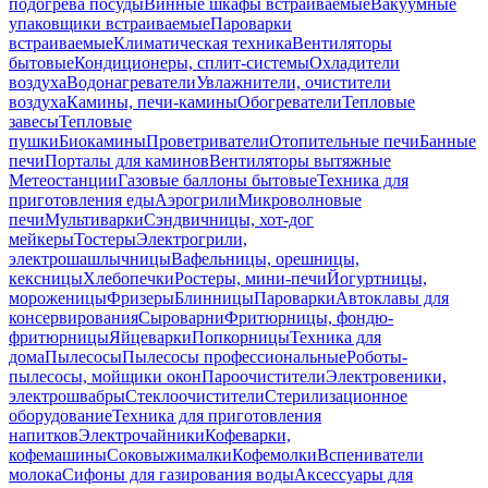
подогрева посуды
Винные шкафы встраиваемые
Вакуумные
упаковщики встраиваемые
Пароварки
встраиваемые
Климатическая техника
Вентиляторы
бытовые
Кондиционеры, сплит-системы
Охладители
воздуха
Водонагреватели
Увлажнители, очистители
воздуха
Камины, печи-камины
Обогреватели
Тепловые
завесы
Тепловые
пушки
Биокамины
Проветриватели
Отопительные печи
Банные
печи
Порталы для каминов
Вентиляторы вытяжные
Метеостанции
Газовые баллоны бытовые
Техника для
приготовления еды
Аэрогрили
Микроволновые
печи
Мультиварки
Сэндвичницы, хот-дог
мейкеры
Тостеры
Электрогрили,
электрошашлычницы
Вафельницы, орешницы,
кексницы
Хлебопечки
Ростеры, мини-печи
Йогуртницы,
мороженицы
Фризеры
Блинницы
Пароварки
Автоклавы для
консервирования
Сыроварни
Фритюрницы, фондю-
фритюрницы
Яйцеварки
Попкорницы
Техника для
дома
Пылесосы
Пылесосы профессиональные
Роботы-
пылесосы, мойщики окон
Пароочистители
Электровеники,
электрошвабры
Стеклоочистители
Стерилизационное
оборудование
Техника для приготовления
напитков
Электрочайники
Кофеварки,
кофемашины
Соковыжималки
Кофемолки
Вспениватели
молока
Сифоны для газирования воды
Аксессуары для