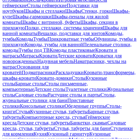
геймерские
Столы геймерские
Подставки для
ноутбуков
Шкафы и стеллажи
Шкафы
Стенки, горки
Шкафы-
купе
Шкафы-гармошки
Шкафы-пеналы для жилой
комнаты
Шкафы с витриной, буфеты
Шкафы, секции в
прихожую
Полки, стеллажи, системы хранения
Шкафы для
ванной комнаты
Вешалки, подставки для зонтов
Комоды,
тумбы
Комоды
Тумбы
Прикроватные тумбы
Обувницы, тумбы в
прихожую
Комоды, тумбы для ванной
Пеленальные столики,
комоды
Тумбы под ТВ
Комоды пластиковые
Кровати и
матрасы
Матрасы
Кровати
Детские кровати
Кроватки для
новорожденных
Надувная мебель
Наматрасники, чехлы на
матрас
Основания для
кроватей
Подматрасники
Раскладушки
Кровати-трансформеры,
шкафы-кровати
Кровати-домики
Столы
Кухонные
столы
Барные столы
Столы письменные,
компьютерные
Детские столы
Туалетные столики
Журнальные
столы
Садовые столы
Растущие столы и парты
Столы,
журнальные столики для бани
Приставные
столики
Консольные столики
Обеденные группы
Столы-
книги
Стулья
Кухонные стулья, табуреты
Барные стулья,
табуреты
Компьютерные кресла, стулья
Геймерские
кресла
Детские стулья, табуреты
Банкетки, скамьи
Садовые
кресла, стулья, табуреты
Стулья, табуреты для бани
Стульчики
для кормления
Кухня
Кухонный гарнитур
Кухонные