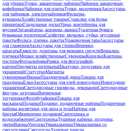
для уборки
Турки, заварочные чайники
Чайники заварочные,
кофейники
Чайники для плиты
Турки, молочники
Аксессуары
для чайников, электрочайников
Фильтры-
кувшины
Хозяйственные товары
Сушилки для белья,
прищепки
Гладильные доски
Урны, контейнеры для
мусора
Органайзеры, корзины, ящики
Туалетная бумага,
бумажные полотенца
Салфетки, мочалки, губки, мусорные
пакеты
Фольга, пленка, пакеты
Упаковочная тара
Аксессуары
для глажения
Аксессуары для стирки
Веревки,
шпагаты
Емкости, дозаторы для моющих средств
Вешалки-
плечики
Мешки хозяйственные
Сувениры
Копилки
Картины,
постеры
Фотоальбомы
Рамки для фотографий,
картин
Предметы интерьера
Шкатулки, подставки для
украшений
Статуэтки
Магниты
сувенирные
Иконы
Праздничный декор
Товары для
праздника
Елки
Аксессуары для елей новогодних
Новогодние
украшения
Светодиодные гирлянды, декорации
Светодиодные
фигуры, игрушки
Временные
татуировки
Фотобутафория
Товары для
маскарада
Подарки
Подарки, подарочные наборы
Подарочные
наборы косметики для лица и тела
Наборы для
бритья
Оформление подарков
Сантехника и
водоснабжение
Сантехника
Душевые кабины, поддоны,
двери
Ванны
Унитазы
Умывальники
Умывальники со
смесителями
Смесители
Душевые панели,