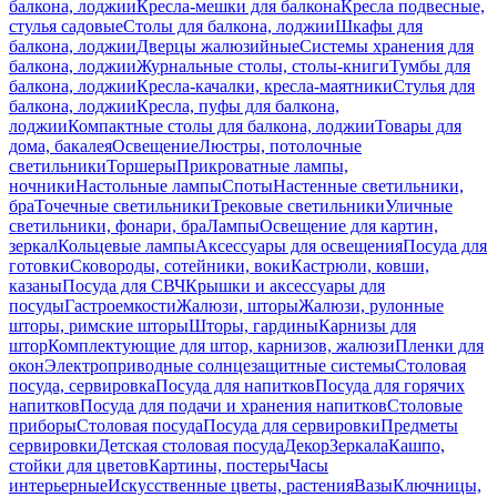
балкона, лоджии
Кресла-мешки для балкона
Кресла подвесные,
стулья садовые
Столы для балкона, лоджии
Шкафы для
балкона, лоджии
Дверцы жалюзийные
Системы хранения для
балкона, лоджии
Журнальные столы, столы-книги
Тумбы для
балкона, лоджии
Кресла-качалки, кресла-маятники
Стулья для
балкона, лоджии
Кресла, пуфы для балкона,
лоджии
Компактные столы для балкона, лоджии
Товары для
дома, бакалея
Освещение
Люстры, потолочные
светильники
Торшеры
Прикроватные лампы,
ночники
Настольные лампы
Споты
Настенные светильники,
бра
Точечные светильники
Трековые светильники
Уличные
светильники, фонари, бра
Лампы
Освещение для картин,
зеркал
Кольцевые лампы
Аксессуары для освещения
Посуда для
готовки
Сковороды, сотейники, воки
Кастрюли, ковши,
казаны
Посуда для СВЧ
Крышки и аксессуары для
посуды
Гастроемкости
Жалюзи, шторы
Жалюзи, рулонные
шторы, римские шторы
Шторы, гардины
Карнизы для
штор
Комплектующие для штор, карнизов, жалюзи
Пленки для
окон
Электроприводные солнцезащитные системы
Столовая
посуда, сервировка
Посуда для напитков
Посуда для горячих
напитков
Посуда для подачи и хранения напитков
Столовые
приборы
Столовая посуда
Посуда для сервировки
Предметы
сервировки
Детская столовая посуда
Декор
Зеркала
Кашпо,
стойки для цветов
Картины, постеры
Часы
интерьерные
Искусственные цветы, растения
Вазы
Ключницы,