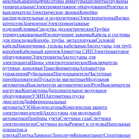
анкеры
Карабины
Фиксаторы арматуры
Шплинты
Пружины
универсальные
Электромонтажное оборудование
Розетки и
выключатели
Электрические звонки
Коробки
распределительные и подрозетники
Электропатроны
Вилки,
штепсели
Заземление
Электромонтажные
изделия
Клеммы
Средства диэлектрические
Трубки
термоусаживаемые
Изолирующие зажимы
Кабель и системы
для прокладки
Короба, трубы, металлорукав
Силовой
кабель
Наконечники, гильзы кабельные
Аксессуары для труб,
коробов
Кабельный крепеж
Арматура СИП
Электрощитовое
оборудование
Электрощиты
Аксессуары для
электрощита
Шины электротехнические
Выключатели
путевые, концевые
Трансформаторы
Аппаратура
управления
Рубильники
Предохранители
Частотные
преобразователи
Пускатели магнитные
Модульная
автоматика
Выключатели автоматические
Реле
Выключатели
нагрузки
Контакторы
Дополнительное модульное
оборудование
УЗИП
Автоматика пуска
двигателя
Дифференциальные
автоматы
УЗО
Конденсаторы
Комплексная защита
электродвигателей
Аксессуары для модульной
автоматики
Приборы учета
Счетчики газа
Счетчики
электроэнергии
Счетчики воды
Ремонт и отделка
Напольные
покрытия и
плитка
Плитка
Ламинат
Линолеум
Керамогранит
Спортивные