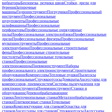
вибраторы
Бензорезы, резчики швов
Стойки, дрели для
бурения
Затирочные
машины
Гидроинструмент
Погрузчики
Профессиональный
инструмент
Профессиональные
шуруповерты
Профессиональные
шлифмашины
Профессиональные
перфораторы
Профессиональные циркулярные
пилы
Профессиональные электролобзики
Профессиональные
дрели
Профессиональные фрезеры
Профессиональные
мультиинструменты
Профессиональные
электрорубанки
Профессиональные строительные
фены
Профессиональные строительные
пистолеты
Профессиональные точильные
станки
Профессиональные
электроножницы
Пневмоинструмент
Наборы
профессионального электроинструмента
Строительное
оборудование
Компрессоры
Тепловые пушки
Пылесосы
профессиональные
Стружкоотсосы
Домкраты
Аксессуары для
компрессоров, пневмосистем
Системы пылеудаления для
электроинструмента
Пневмоинструмент
Станки и
оборудование
Деревообрабатывающие
станки
Ленточнопильные станки
Металлообрабатывающие
станки
Плиткорезные станки
Точильные
станки
Комплектующие для станков
Оснастка для
станков
Аксессуары для станков
Стружкоотсосы
Аксессуары