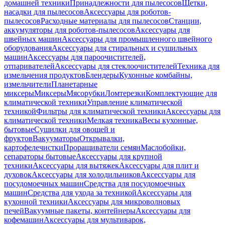
домашней техники
Принадлежности для пылесосов
Щетки,
насадки для пылесосов
Аксессуары для роботов-
пылесосов
Расходные материалы для пылесосов
Станции,
аккумуляторы для роботов-пылесосов
Аксессуары для
швейных машин
Аксессуары для промышленного швейного
оборудования
Аксессуары для стиральных и сушильных
машин
Аксессуары для пароочистителей,
отпаривателей
Аксессуары для стеклоочистителей
Техника для
измельчения продуктов
Блендеры
Кухонные комбайны,
измельчители
Планетарные
миксеры
Миксеры
Мясорубки
Ломтерезки
Комплектующие для
климатической техники
Управление климатической
техникой
Фильтры для климатической техники
Аксессуары для
климатической техники
Мелкая техника
Весы кухонные,
бытовые
Сушилки для овощей и
фруктов
Вакууматоры
Открывалки,
картофелечистки
Проращиватели семян
Маслобойки,
сепараторы бытовые
Аксессуары для крупной
техники
Аксессуары для вытяжек
Аксессуары для плит и
духовок
Аксессуары для холодильников
Аксессуары для
посудомоечных машин
Средства для посудомоечных
машин
Средства для ухода за техникой
Аксессуары для
кухонной техники
Аксессуары для микроволновых
печей
Вакуумные пакеты, контейнеры
Аксессуары для
кофемашин
Аксессуары для мультиварок,