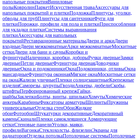
напольные покрытия
Виниловые
полы
Ковролин
Паркет
Искусственная трава
Аксессуары для
напольных покрытий и плитки
Подложка
Плинтусы, уголки,
обводы для труб
Плинтусы для сантехники
Фуги для
плитки
Порожки, профили для пола и плитки
Приспособления
для укладки плитки
Системы выравнивания
плитки
Аксессуары для напольных
покрытий
Реставрационные материалы
Двери и арки
Двери
входные
Двери межкомнатные
Арки межкомнатные
Москитные
сетки
Двери для бани и сауны
Коробки и
фурнитура
Наличники, коробки, доборы
Ручки дверные
Замки
дверные
Петли дверные
Фурнитура дверная
Доводчики
дверные
Окна и подоконники
Окна
Подоконники, отливы
Окна
мансардные
Фурнитура оконная
Мягкие окна
Москитные сетки
на окна
Жалюзи уличные
Пленки солнцезащитные
Крепежные
изделия
Саморезы, шурупы
Гвозди
Анкеры, дюбели
Скобы,
штифты
Перфорированный крепеж
Гайки,
шайбы
Заклепки
Болты, винты, шпильки
Хомуты
Химические
анкеры
Карабины
Фиксаторы арматуры
Шплинты
Пружины
универсальные
Отделка стен
Обои
Жидкие
обои
Фотообои
Штукатурки декоративные
Декоративный
камень
Скинали
Пленки самоклеящиеся
Армирующие
сетки
Стеновые панели
Уголки, маяки,
профили
Вагонка
Стеклохолсты, флизелин
Экраны для
радиаторов
Отделка потолка
Потолочные системы
Потолочные