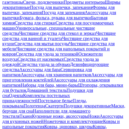
газетницы
Свечи, подсвечники
Предметы интерьера
Ширмы
декоративные
Посуда для выпечки, запекания
Формы для
выпечки, запекания
Посуда для запекания
Аксессуары для
выпечки
Бумага, фольга, рукава для выпечки
Бытовая
химия
Средства для стирки
Средства для посудомоечных
машин
Универсальные, специальные чистящие
средства
Чистящие средства для стекол и зеркал
Чистящие
средства для ванной и туалета
Чистящие средства для
кухни
Средства для мытья посуды
Чистящие средства для
мебели
Чистящие средства для напольных покрытий и
ковров
Средства для ухода за техникой
Освежители
воздуха
Средства от насекомых
Средства ухода за
одеждой
Средства ухода за обувью
Дезинфицирующие
средства
Аксессуары для бара
Сервировка для
напитков
Аксессуары для хранения напитков
Аксессуары для
приготовления коктейлей
Аксессуары для охлаждения
напитков
Наборы для бара, мини-бары
Штопоры, открывалки
для бутылок
Домашний текстиль
Подушки для
сна
Одеяла
Комплекты постельных
принадлежностей
Постельное белье
Пледы,
покрывала
Полотенца
Скатерти
Подушки декоративные
Маски,
беруши для сна
Наполнители для домашнего
текстиля
Ткани
Кухонные ножи, аксессуары
Ножи
Аксессуары
для кухонных ножей
Ножеточки и комплектующие
Ковры и
напольные покрытия
Ковры, циновки, шкуры
Ковры,