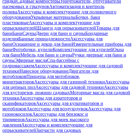
грядки
Садовые компостеры
Уничтожители, отпугиватели
насекомых и грызунов
Автоматизация и контроль
полива
Аксессуары и комплектующие для поливочного
оборудования
Укрывные материалы
Бочки, баки
пластиковые
Аксессуары и комплектующие для
опрыскивателей
Шланги для опрыскивателей
Товары для
бани
Бани
Сауны
Двери для бани и сауны
Бондарные
изделия
Банные принадлежности
Аксессуары для
бани
Оснащение и декор для бани
Измерительные приборы для
бани
Фитобочки, купели
Комплектующие для купелей
Окна
для бани
Мебель для бани и сауны
Ручки дверные для бани и
сауны
Эфирные масла
Спа-бассейны с
гидромассажем
Аксессуары и комплектующие для садовой
техники
Навесное оборудование
Двигатели для
мотоблоков
Прицепы для мотоблоков,
минитракторов
Аксессуары для газонной техники
Аксессуары
для цепных пил
Аксессуары для садовой техники
Аксессуары
для кусторезов, ножниц садовых
Моторные масла для садовой
техники
Аксессуары для аэратоторов и
скарификаторов
Аксессуары для культиваторов и
мотоблоков
Аксессуары для воздуходувок
Аксессуары для
газонокосилок
Аксессуары для бензокос и
триммеров
Аксессуары для моек высокого
давления
Аксессуары и комплектующие для
опрыскивателей
Запчасти для садовых