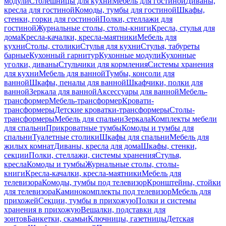
модули
Столешницы для кухни
Мебель для гостиной
Диваны,
кресла для гостиной
Комоды, тумбы для гостиной
Шкафы,
стенки, горки для гостиной
Полки, стеллажи для
гостиной
Журнальные столы, столы-книги
Кресла, стулья для
дома
Кресла-качалки, кресла-маятники
Мебель для
кухни
Столы, столики
Стулья для кухни
Стулья, табуреты
барные
Кухонный гарнитур
Кухонные модули
Кухонные
уголки, диваны
Стульчики для кормления
Системы хранения
для кухни
Мебель для ванной
Тумбы, консоли для
ванной
Шкафы, пеналы для ванной
Шкафчики, полки для
ванной
Зеркала для ванной
Аксессуары для ванной
Мебель-
трансформер
Мебель-трансформер
Кровати-
трансформеры
Детские кроватки-трансформеры
Столы-
трансформеры
Мебель для спальни
Зеркала
Комплекты мебели
для спальни
Прикроватные тумбы
Комоды и тумбы для
спальни
Туалетные столики
Шкафы для спальни
Мебель для
жилых комнат
Диваны, кресла для дома
Шкафы, стенки,
секции
Полки, стеллажи, системы хранения
Стулья,
кресла
Комоды и тумбы
Журнальные столы, столы-
книги
Кресла-качалки, кресла-маятники
Мебель для
телевизора
Комоды, тумбы под телевизор
Кронштейны, стойки
для телевизора
Каминокомплекты под телевизор
Мебель для
прихожей
Секции, тумбы в прихожую
Полки и системы
хранения в прихожую
Вешалки, подставки для
зонтов
Банкетки, скамьи
Ключницы, газетницы
Детская