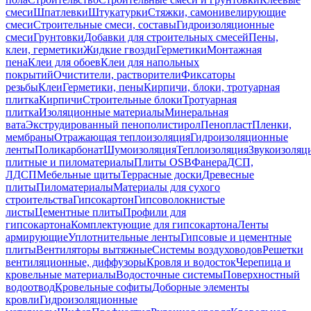
смеси
Шпатлевки
Штукатурки
Стяжки, самонивелирующие
смеси
Строительные смеси, составы
Гидроизоляционные
смеси
Грунтовки
Добавки для строительных смесей
Пены,
клеи, герметики
Жидкие гвозди
Герметики
Монтажная
пена
Клеи для обоев
Клеи для напольных
покрытий
Очистители, растворители
Фиксаторы
резьбы
Клеи
Герметики, пены
Кирпичи, блоки, тротуарная
плитка
Кирпичи
Строительные блоки
Тротуарная
плитка
Изоляционные материалы
Минеральная
вата
Экструдированный пенополистирол
Пенопласт
Пленки,
мембраны
Отражающая теплоизоляция
Гидроизоляционные
ленты
Поликарбонат
Шумоизоляция
Теплоизоляция
Звукоизоляц
плитные и пиломатериалы
Плиты OSB
Фанера
ДСП,
ЛДСП
Мебельные щиты
Террасные доски
Древесные
плиты
Пиломатериалы
Материалы для сухого
строительства
Гипсокартон
Гипсоволокнистые
листы
Цементные плиты
Профили для
гипсокартона
Комплектующие для гипсокартона
Ленты
армирующие
Уплотнительные ленты
Гипсовые и цементные
плиты
Вентиляторы вытяжные
Системы воздуховодов
Решетки
вентиляционные, диффузоры
Кровля и водосток
Черепица и
кровельные материалы
Водосточные системы
Поверхностный
водоотвод
Кровельные софиты
Доборные элементы
кровли
Гидроизоляционные