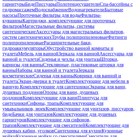
гарнитуры
Биде
Писсуары
Полотенцесушители
Спа-бассейны с
гидромассажем
Водоснабжение
Водонагреватели
Бытовые
насосы
Проточные фильтры для воды
Фильтры-
кувшины
Картриджи, комплектующие для проточных
фильтров
Магистральные фильтры, системы
сантехнические
Аксессуары для магистральных фильтров,
систем сантехнических
Трубы полипропиленовые
Фитинги
полипропиленовые
Расширительные баки,
гидроаккумуляторы
Обустройство ванной комнаты и
туалета
Мебель для ванной
Зеркала для ванной
Аксессуары для
ванной и туалета
Сиденья и чехлы для унитаза
Шторки,
карнизы для ванны
Стеклянные, пластиковые шторки для
ванны
Наборы для ванной и туалета
Зеркала
косметические
Сиденья для ванны
Коврики для ванной и
туалета
Экран-дверки в туалет
Комплектующие для мебели в
ванную
Комплектующие для сантехники
Экраны для ванн,
душевых поддонов
Опоры для ванн, душевых
поддонов
Комплектующие для ванн
Плинтусы для
сантехники
Сифоны, трапы
Комплектующие для
умывальников, моек
Комплектующие для унитазов, писсуаров,
биде
Бачки для унитазов
Комплектующие для душевых
гарнитуров
Комплектующие для сифонов,
трапов
Комплектующие для смесителей
Комплектующие для
душевых кабин, уголков
Сантехника для кухни
Кухонные
мойки
Кухонные мойки со смесителями
Смесители для