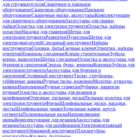
для стружкоотсосов
Сварочное и паяльное
оборудование
Сварочное оборудование
Паяльное
оборудование
Сварочные маски, аксессуары
Комплектующие
для сварочного оборудования
Аксессуары для сварки,
пайки
Оснастка для электроинструмента
Оснастка, наборы
оснастки
Насадки для граверов
Щетки для
электроинструмента
Развертки
Пуансоны
Щетки для
электродвигателей
Слесарный инструмент
Наборы
инструментов
Головки, биты
Гаечные ключи
Отвертки, наборы
отверток
Ножницы слесарные
Клещи строительные
Зубила,
керны, выколотки
Щетки слесарные
Оснастка и аксессуары для
бурения и сверления
Сверла, буры, зенкеры
Коронки
Зубила для
электроинструмента
Аксессуары для бурения и
сверления
Столярный инструмент
Тиски, струбцины,
гейферные зажимы
Ручные пилы, ножовки
Молотки, кувалды,
киянки
Напильники
Ручные стамески
Рубанки, рашпили
ручные
Оснастка и аксессуары для резания и
шлифования
Отрезные, пильные диски
Пильные полотна для
электроинструмента
Фрезы
Шлифовальные диски, насадки,
листы
Шлифовальные чашки
Точильные камни, круги,
сегменты
Полировальные валы
Направляющие
шины
Комплектующие для резания
Аксессуары для
резания
Аксессуары для шлифования
Электромонтажный
инструмент
Обжимной инструмент
Плоскогубцы,
круглогубцы
Кусачки, болторезы,