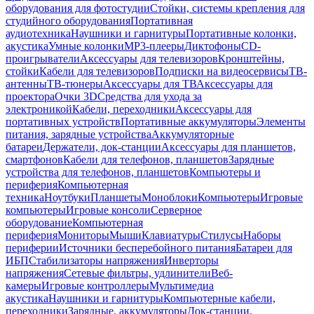
оборудования для фотостудии
Стойки, системы крепления для
студийного оборудования
Портативная
аудиотехника
Наушники и гарнитуры
Портативные колонки,
акустика
Умные колонки
MP3-плееры
Диктофоны
CD-
проигрыватели
Аксессуары для телевизоров
Кронштейны,
стойки
Кабели для телевизоров
Подписки на видеосервисы
ТВ-
антенны
ТВ-тюнеры
Аксессуары для ТВ
Аксессуары для
проектора
Очки 3D
Средства для ухода за
электроникой
Кабели, переходники
Аксессуары для
портативных устройств
Портативные аккумуляторы
Элементы
питания, зарядные устройства
Аккумуляторные
батареи
Держатели, док-станции
Аксессуары для планшетов,
смартфонов
Кабели для телефонов, планшетов
Зарядные
устройства для телефонов, планшетов
Компьютеры и
периферия
Компьютерная
техника
Ноутбуки
Планшеты
Моноблоки
Компьютеры
Игровые
компьютеры
Игровые консоли
Серверное
оборудование
Компьютерная
периферия
Мониторы
Мыши
Клавиатуры
Стилусы
Наборы
периферии
Источники бесперебойного питания
Батареи для
ИБП
Стабилизаторы напряжения
Инверторы
напряжения
Сетевые фильтры, удлинители
Веб-
камеры
Игровые контроллеры
Мультимедиа
акустика
Наушники и гарнитуры
Компьютерные кабели,
переходники
Зарядные, аккумуляторы
Док-станции,