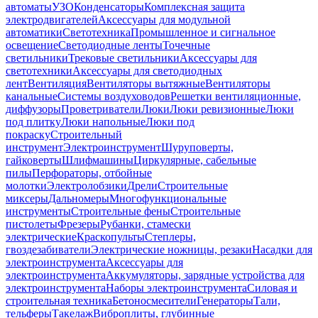
автоматы
УЗО
Конденсаторы
Комплексная защита
электродвигателей
Аксессуары для модульной
автоматики
Светотехника
Промышленное и сигнальное
освещение
Светодиодные ленты
Точечные
светильники
Трековые светильники
Аксессуары для
светотехники
Аксессуары для светодиодных
лент
Вентиляция
Вентиляторы вытяжные
Вентиляторы
канальные
Системы воздуховодов
Решетки вентиляционные,
диффузоры
Проветриватели
Люки
Люки ревизионные
Люки
под плитку
Люки напольные
Люки под
покраску
Строительный
инструмент
Электроинструмент
Шуруповерты,
гайковерты
Шлифмашины
Циркулярные, сабельные
пилы
Перфораторы, отбойные
молотки
Электролобзики
Дрели
Строительные
миксеры
Дальномеры
Многофункциональные
инструменты
Строительные фены
Строительные
пистолеты
Фрезеры
Рубанки, стамески
электрические
Краскопульты
Степлеры,
гвоздезабиватели
Электрические ножницы, резаки
Насадки для
электроинструмента
Аксессуары для
электроинструмента
Аккумуляторы, зарядные устройства для
электроинструмента
Наборы электроинструмента
Силовая и
строительная техника
Бетоносмесители
Генераторы
Тали,
тельферы
Такелаж
Виброплиты, глубинные