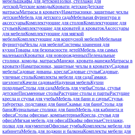
мебель
Шкафы для детской
Полки, стеллажи для
детской
Детские комоды
Кровати детские
Детские
матрасы
Матрасы в кроватку
Наматрасники, защитные чехлы
детские
Мебель для детского сада
Мебельная фурнитура и
аксессуары
Комплектующие для столов
Комплектующие для
стульев
Комплектующие для кроватей и кроваток
Аксессуары
для мебели
Комплектующие для мягкой
мебели
Комплектующие для корпусной мебели
Мебельная
фурнитура
Чехлы для мебели
Системы хранения для
кухни
Товары для безопасности детей
Мебель для самых
маленьких
Кроватки для новорожденных
Пеленальные
столики, комоды, матрасы
Манежи, кровати-манежи
Матрасы в
кроватку
Наматрасники, защитные чехлы в кроватку
Садовая
мебель
Садовые диваны, кресла
Садовые стулья
Садовые,
уличные столы
Комплекты мебели для сада
Гамаки,
шезлонги
Качели садовые
Надувная мебель
Кухни
походные
Столы для сада
Мебель для учебы
Столы, стулья
детские
Письменные столы
Растущие столы и парты
Растущие
кресла и стулья для учебы
Мебель для бани и сауны
Стулья,
табуретки, подставки для бани
Скамьи для бани
Столы для
бани
Журнальные столики для бани
Мебель для кабинета и
офиса
Столы офисные, компьютерные
Кресла, стулья для
офиса
Мягкая мебель для офиса
Шкафы офисные
Стеллажи,
полки для документов
Офисные тумбы
Комплекты мебели для
кабинета
Мебель для лоджии и балкона
Комплекты мебели для