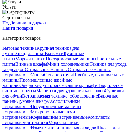
Услуги
Сертификаты
Подборщик подарков
Найти подарки
Категории товаров
Бытовая техника
Крупная техника для
кухни
Холодильники
Вытяжки
Кухонные
плиты
Морозильники
Посудомоечные машины
Настольные
плиты
Винные шкафы
Мини-холодильники
Техника для ухода
за одеждой
Стиральные машины
Стиральные машины
встраиваемые
Утюги
Отпариватели
Швейные, вышивальные
машины
Промышленные швейные
машины
Оверлоки
Сушильные машины, шкафы
Гладильные
системы, прессы
Машинки для удаления катышков
Сушилки
для обуви
Встраиваемая техника, оборудование
Варочные
панели
Духовые шкафы
Холодильники
встраиваемые
Посудомоечные машины
встраиваемые
Микроволновые печи
встраиваемые
Кофемашины встраиваемые
Комплекты
встраиваемой техники
Морозильники
встраиваемые
Измельчители пищевых отходов
Шкафы для