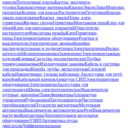
панели
Потолочные плиты
Багеты, молдинги,
уголки
Лакокрасочные материалы
Краски
Эмали
Лаки
Морилки,
пропитки
Колеры для краски
Растворители
Грунтовки
Краски,
эмали аэрозольные
Краски, эмали
Пены, клеи,
герметики
Жидкие гвозди
Герметики
Монтажная пена
Клеи для
обоев
Клеи для напольных покрытий
Очистители,
растворители
Фиксаторы резьбы
Клеи
Герметики,
пены
Электромонтажное оборудование
Розетки и
выключатели
Электрические звонки
Коробки
распределительные и подрозетники
Электропатроны
Вилки,
штепсели
Молниеприемники
Заземление
Электромонтажные
изделия
Клеммы
Средства диэлектрические
Трубки
термоусаживаемые
Изолирующие зажимы
Кабель и системы
для прокладки
Короба, трубы, металлорукав
Силовой
кабель
Наконечники, гильзы кабельные
Аксессуары для труб,
коробов
Кабельный крепеж
Арматура СИП
Электрощитовое
оборудование
Электрощиты
Аксессуары для
электрощита
Шины электротехнические
Выключатели
путевые, концевые
Трансформаторы
Аппаратура
управления
Рубильники
Предохранители
Частотные
преобразователи
Пускатели магнитные
Модульная
автоматика
Выключатели автоматические
Реле
Выключатели
нагрузки
Контакторы
Дополнительное модульное
оборудование
УЗИП
Автоматика пуска
двигателя
Дифференциальные