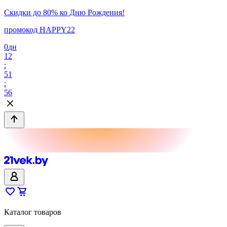
Скидки до 80% ко Дню Рождения!
промокод HAPPY22
0
дн
12
:
51
:
56
Каталог товаров