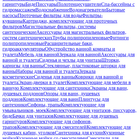
гарнитуры
Биде
Писсуары
Полотенцесушители
Спа-бассейны с
гидромассажем
Водоснабжение
Водонагреватели
Бытовые
насосы
Проточные фильтры для воды
Фильтры-
кувшины
Картриджи, комплектующие для проточных
фильтров
Магистральные фильтры, системы
сантехнические
Аксессуары для магистральных фильтров,
систем сантехнических
Трубы полипропиленовые
Фитинги
полипропиленовые
Расширительные баки,
гидроаккумуляторы
Обустройство ванной комнаты и
туалета
Мебель для ванной
Зеркала для ванной
Аксессуары для
ванной и туалета
Сиденья и чехлы для унитаза
Шторки,
карнизы для ванны
Стеклянные, пластиковые шторки для
ванны
Наборы для ванной и туалета
Зеркала
косметические
Сиденья для ванны
Коврики для ванной и
туалета
Экран-дверки в туалет
Комплектующие для мебели в
ванную
Комплектующие для сантехники
Экраны для ванн,
душевых поддонов
Опоры для ванн, душевых
поддонов
Комплектующие для ванн
Плинтусы для
сантехники
Сифоны, трапы
Комплектующие для
умывальников, моек
Комплектующие для унитазов, писсуаров,
биде
Бачки для унитазов
Комплектующие для душевых
гарнитуров
Комплектующие для сифонов,
трапов
Комплектующие для смесителей
Комплектующие для
душевых кабин, уголков
Сантехника для кухни
Кухонные
мойки
Кухонные мойки со смесителями
Смесители для