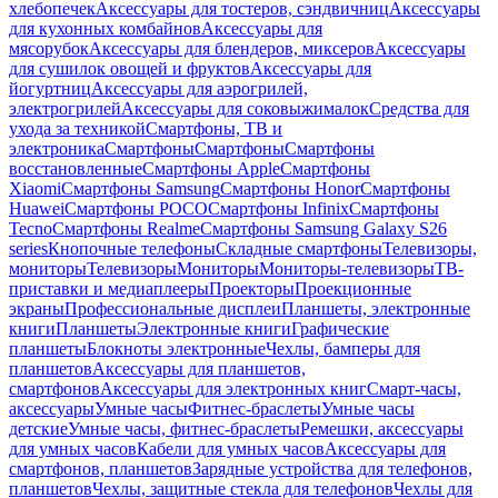
хлебопечек
Аксессуары для тостеров, сэндвичниц
Аксессуары
для кухонных комбайнов
Аксессуары для
мясорубок
Аксессуары для блендеров, миксеров
Аксессуары
для сушилок овощей и фруктов
Аксессуары для
йогуртниц
Аксессуары для аэрогрилей,
электрогрилей
Аксессуары для соковыжималок
Средства для
ухода за техникой
Смартфоны, ТВ и
электроника
Смартфоны
Смартфоны
Смартфоны
восстановленные
Смартфоны Apple
Смартфоны
Xiaomi
Смартфоны Samsung
Смартфоны Honor
Смартфоны
Huawei
Смартфоны POCO
Смартфоны Infinix
Смартфоны
Tecno
Смартфоны Realme
Смартфоны Samsung Galaxy S26
series
Кнопочные телефоны
Складные смартфоны
Телевизоры,
мониторы
Телевизоры
Мониторы
Мониторы-телевизоры
ТВ-
приставки и медиаплееры
Проекторы
Проекционные
экраны
Профессиональные дисплеи
Планшеты, электронные
книги
Планшеты
Электронные книги
Графические
планшеты
Блокноты электронные
Чехлы, бамперы для
планшетов
Аксессуары для планшетов,
смартфонов
Аксессуары для электронных книг
Смарт-часы,
аксессуары
Умные часы
Фитнес-браслеты
Умные часы
детские
Умные часы, фитнес-браслеты
Ремешки, аксессуары
для умных часов
Кабели для умных часов
Аксессуары для
смартфонов, планшетов
Зарядные устройства для телефонов,
планшетов
Чехлы, защитные стекла для телефонов
Чехлы для