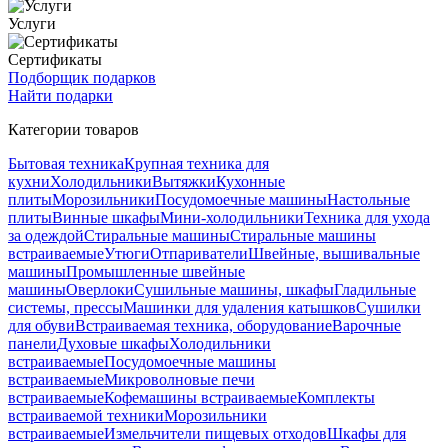
Услуги
Сертификаты
Подборщик подарков
Найти подарки
Категории товаров
Бытовая техника
Крупная техника для
кухни
Холодильники
Вытяжки
Кухонные
плиты
Морозильники
Посудомоечные машины
Настольные
плиты
Винные шкафы
Мини-холодильники
Техника для ухода
за одеждой
Стиральные машины
Стиральные машины
встраиваемые
Утюги
Отпариватели
Швейные, вышивальные
машины
Промышленные швейные
машины
Оверлоки
Сушильные машины, шкафы
Гладильные
системы, прессы
Машинки для удаления катышков
Сушилки
для обуви
Встраиваемая техника, оборудование
Варочные
панели
Духовые шкафы
Холодильники
встраиваемые
Посудомоечные машины
встраиваемые
Микроволновые печи
встраиваемые
Кофемашины встраиваемые
Комплекты
встраиваемой техники
Морозильники
встраиваемые
Измельчители пищевых отходов
Шкафы для