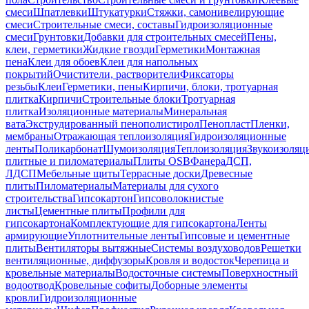
смеси
Шпатлевки
Штукатурки
Стяжки, самонивелирующие
смеси
Строительные смеси, составы
Гидроизоляционные
смеси
Грунтовки
Добавки для строительных смесей
Пены,
клеи, герметики
Жидкие гвозди
Герметики
Монтажная
пена
Клеи для обоев
Клеи для напольных
покрытий
Очистители, растворители
Фиксаторы
резьбы
Клеи
Герметики, пены
Кирпичи, блоки, тротуарная
плитка
Кирпичи
Строительные блоки
Тротуарная
плитка
Изоляционные материалы
Минеральная
вата
Экструдированный пенополистирол
Пенопласт
Пленки,
мембраны
Отражающая теплоизоляция
Гидроизоляционные
ленты
Поликарбонат
Шумоизоляция
Теплоизоляция
Звукоизоляц
плитные и пиломатериалы
Плиты OSB
Фанера
ДСП,
ЛДСП
Мебельные щиты
Террасные доски
Древесные
плиты
Пиломатериалы
Материалы для сухого
строительства
Гипсокартон
Гипсоволокнистые
листы
Цементные плиты
Профили для
гипсокартона
Комплектующие для гипсокартона
Ленты
армирующие
Уплотнительные ленты
Гипсовые и цементные
плиты
Вентиляторы вытяжные
Системы воздуховодов
Решетки
вентиляционные, диффузоры
Кровля и водосток
Черепица и
кровельные материалы
Водосточные системы
Поверхностный
водоотвод
Кровельные софиты
Доборные элементы
кровли
Гидроизоляционные