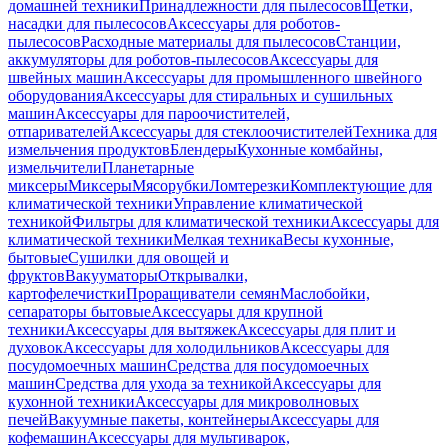
домашней техники
Принадлежности для пылесосов
Щетки,
насадки для пылесосов
Аксессуары для роботов-
пылесосов
Расходные материалы для пылесосов
Станции,
аккумуляторы для роботов-пылесосов
Аксессуары для
швейных машин
Аксессуары для промышленного швейного
оборудования
Аксессуары для стиральных и сушильных
машин
Аксессуары для пароочистителей,
отпаривателей
Аксессуары для стеклоочистителей
Техника для
измельчения продуктов
Блендеры
Кухонные комбайны,
измельчители
Планетарные
миксеры
Миксеры
Мясорубки
Ломтерезки
Комплектующие для
климатической техники
Управление климатической
техникой
Фильтры для климатической техники
Аксессуары для
климатической техники
Мелкая техника
Весы кухонные,
бытовые
Сушилки для овощей и
фруктов
Вакууматоры
Открывалки,
картофелечистки
Проращиватели семян
Маслобойки,
сепараторы бытовые
Аксессуары для крупной
техники
Аксессуары для вытяжек
Аксессуары для плит и
духовок
Аксессуары для холодильников
Аксессуары для
посудомоечных машин
Средства для посудомоечных
машин
Средства для ухода за техникой
Аксессуары для
кухонной техники
Аксессуары для микроволновых
печей
Вакуумные пакеты, контейнеры
Аксессуары для
кофемашин
Аксессуары для мультиварок,