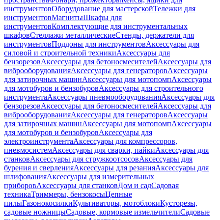
инструментов
Оборудование для мастерской
Тележки для
инструментов
Магниты
Шкафы для
инструментов
Комплектующие для инструментальных
шкафов
Стеллажи металлические
Стенды, держатели для
инструментов
Поддоны для инструментов
Аксессуары для
силовой и строительной техники
Аксессуары для
бензорезов
Аксессуары для бетоносмесителей
Аксессуары для
виброоборудования
Аксессуары для генераторов
Аксессуары
для затирочных машин
Аксессуары для мотопомп
Аксессуары
для мотобуров и бензобуров
Аксессуары для строительного
инструмента
Аксессуары пневмооборудования
Аксессуары для
бензорезов
Аксессуары для бетоносмесителей
Аксессуары для
виброоборудования
Аксессуары для генераторов
Аксессуары
для затирочных машин
Аксессуары для мотопомп
Аксессуары
для мотобуров и бензобуров
Аксессуары для
электроинструмента
Аксессуары для компрессоров,
пневмосистем
Аксессуары для сварки, пайки
Аксессуары для
станков
Аксессуары для стружкоотсосов
Аксессуары для
бурения и сверления
Аксессуары для резания
Аксессуары для
шлифования
Аксессуары для измерительных
приборов
Аксессуары для станков
Дом и сад
Садовая
техника
Триммеры, бензокосы
Цепные
пилы
Газонокосилки
Культиваторы, мотоблоки
Кусторезы,
садовые ножницы
Садовые, кормовые измельчители
Садовые