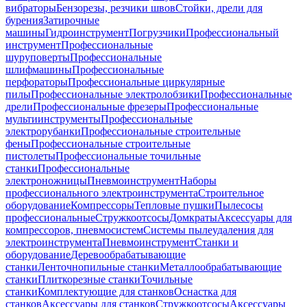
вибраторы
Бензорезы, резчики швов
Стойки, дрели для
бурения
Затирочные
машины
Гидроинструмент
Погрузчики
Профессиональный
инструмент
Профессиональные
шуруповерты
Профессиональные
шлифмашины
Профессиональные
перфораторы
Профессиональные циркулярные
пилы
Профессиональные электролобзики
Профессиональные
дрели
Профессиональные фрезеры
Профессиональные
мультиинструменты
Профессиональные
электрорубанки
Профессиональные строительные
фены
Профессиональные строительные
пистолеты
Профессиональные точильные
станки
Профессиональные
электроножницы
Пневмоинструмент
Наборы
профессионального электроинструмента
Строительное
оборудование
Компрессоры
Тепловые пушки
Пылесосы
профессиональные
Стружкоотсосы
Домкраты
Аксессуары для
компрессоров, пневмосистем
Системы пылеудаления для
электроинструмента
Пневмоинструмент
Станки и
оборудование
Деревообрабатывающие
станки
Ленточнопильные станки
Металлообрабатывающие
станки
Плиткорезные станки
Точильные
станки
Комплектующие для станков
Оснастка для
станков
Аксессуары для станков
Стружкоотсосы
Аксессуары