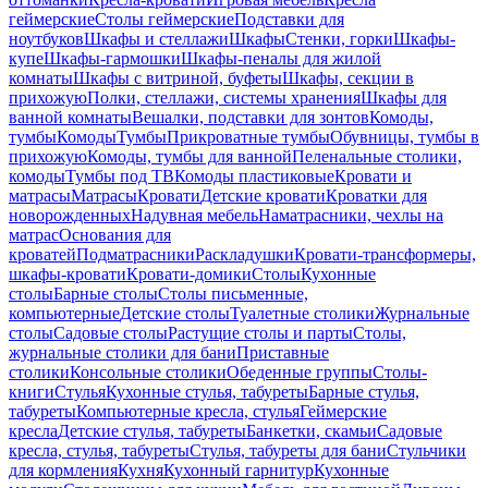
геймерские
Столы геймерские
Подставки для
ноутбуков
Шкафы и стеллажи
Шкафы
Стенки, горки
Шкафы-
купе
Шкафы-гармошки
Шкафы-пеналы для жилой
комнаты
Шкафы с витриной, буфеты
Шкафы, секции в
прихожую
Полки, стеллажи, системы хранения
Шкафы для
ванной комнаты
Вешалки, подставки для зонтов
Комоды,
тумбы
Комоды
Тумбы
Прикроватные тумбы
Обувницы, тумбы в
прихожую
Комоды, тумбы для ванной
Пеленальные столики,
комоды
Тумбы под ТВ
Комоды пластиковые
Кровати и
матрасы
Матрасы
Кровати
Детские кровати
Кроватки для
новорожденных
Надувная мебель
Наматрасники, чехлы на
матрас
Основания для
кроватей
Подматрасники
Раскладушки
Кровати-трансформеры,
шкафы-кровати
Кровати-домики
Столы
Кухонные
столы
Барные столы
Столы письменные,
компьютерные
Детские столы
Туалетные столики
Журнальные
столы
Садовые столы
Растущие столы и парты
Столы,
журнальные столики для бани
Приставные
столики
Консольные столики
Обеденные группы
Столы-
книги
Стулья
Кухонные стулья, табуреты
Барные стулья,
табуреты
Компьютерные кресла, стулья
Геймерские
кресла
Детские стулья, табуреты
Банкетки, скамьи
Садовые
кресла, стулья, табуреты
Стулья, табуреты для бани
Стульчики
для кормления
Кухня
Кухонный гарнитур
Кухонные