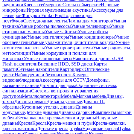
наушники
Кресла геймерские
Столы геймерские
Игровые
микрофоны
Игровая мультимедиа акустика
Аксессуары для
геймеров
Фигурки Funko Pop
Подставки для
ноутбуков
Светодиодные ленты
Лампы для мониторов
Умная
техника
Умные роботы-пылесосы
Умные телевизоры
Умные
стиральные машины
Умные чайники
Умные роботы
кулинарные
Умные вентиляторы
Умные кондиционеры
Умные
обогреватели
Умные увлажнители, очистители воздуха
Умные
отопительные котлы
Умные проветриватели
Умные радиочасы,
метеостанции
Умные кормушки и поилки для
животных
Умные напольные весы
Накопители данных
USB
Flash накопители
Внешние HDD, SSD диски
Карты
памяти
Сетевые накопители
Картридеры
Оптические
диски
Наблюдение и безопасность
Камеры
видеонаблюдения
Аксессуары для CCTV
Домофоны,
вызывные панели
Датчики для дома
Охранные системы,
сигнализации
Системы контроля и управления
доступом
Металлодетекторы
Мебель
Мягкая мебель
Диваны,
тахты
Диваны прямые
Диваны угловые
Диваны П-
образные
Кухонные уголки, диваны
Диваны
модульные
Детские диваны
Диваны садовые
Комплекты мягкой
мебели
Бескаркасные кресла-мешки и диваны
Надувные
диваны
Кресла
Кресла
Кресла-мешки и пуфы
Кресла-качалки,
кресла-маятники
Детские кресла, пуфы
Надувные кресла
Пуфы,
оттоманки
Кресла-кровати
Игровая мебель
Кресла