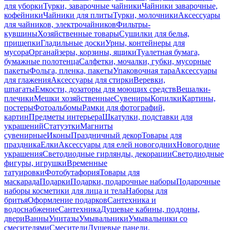
для уборки
Турки, заварочные чайники
Чайники заварочные,
кофейники
Чайники для плиты
Турки, молочники
Аксессуары
для чайников, электрочайников
Фильтры-
кувшины
Хозяйственные товары
Сушилки для белья,
прищепки
Гладильные доски
Урны, контейнеры для
мусора
Органайзеры, корзины, ящики
Туалетная бумага,
бумажные полотенца
Салфетки, мочалки, губки, мусорные
пакеты
Фольга, пленка, пакеты
Упаковочная тара
Аксессуары
для глажения
Аксессуары для стирки
Веревки,
шпагаты
Емкости, дозаторы для моющих средств
Вешалки-
плечики
Мешки хозяйственные
Сувениры
Копилки
Картины,
постеры
Фотоальбомы
Рамки для фотографий,
картин
Предметы интерьера
Шкатулки, подставки для
украшений
Статуэтки
Магниты
сувенирные
Иконы
Праздничный декор
Товары для
праздника
Елки
Аксессуары для елей новогодних
Новогодние
украшения
Светодиодные гирлянды, декорации
Светодиодные
фигуры, игрушки
Временные
татуировки
Фотобутафория
Товары для
маскарада
Подарки
Подарки, подарочные наборы
Подарочные
наборы косметики для лица и тела
Наборы для
бритья
Оформление подарков
Сантехника и
водоснабжение
Сантехника
Душевые кабины, поддоны,
двери
Ванны
Унитазы
Умывальники
Умывальники со
смесителями
Смесители
Душевые панели,