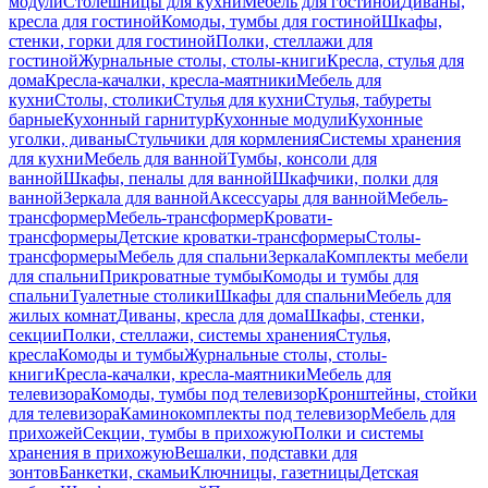
модули
Столешницы для кухни
Мебель для гостиной
Диваны,
кресла для гостиной
Комоды, тумбы для гостиной
Шкафы,
стенки, горки для гостиной
Полки, стеллажи для
гостиной
Журнальные столы, столы-книги
Кресла, стулья для
дома
Кресла-качалки, кресла-маятники
Мебель для
кухни
Столы, столики
Стулья для кухни
Стулья, табуреты
барные
Кухонный гарнитур
Кухонные модули
Кухонные
уголки, диваны
Стульчики для кормления
Системы хранения
для кухни
Мебель для ванной
Тумбы, консоли для
ванной
Шкафы, пеналы для ванной
Шкафчики, полки для
ванной
Зеркала для ванной
Аксессуары для ванной
Мебель-
трансформер
Мебель-трансформер
Кровати-
трансформеры
Детские кроватки-трансформеры
Столы-
трансформеры
Мебель для спальни
Зеркала
Комплекты мебели
для спальни
Прикроватные тумбы
Комоды и тумбы для
спальни
Туалетные столики
Шкафы для спальни
Мебель для
жилых комнат
Диваны, кресла для дома
Шкафы, стенки,
секции
Полки, стеллажи, системы хранения
Стулья,
кресла
Комоды и тумбы
Журнальные столы, столы-
книги
Кресла-качалки, кресла-маятники
Мебель для
телевизора
Комоды, тумбы под телевизор
Кронштейны, стойки
для телевизора
Каминокомплекты под телевизор
Мебель для
прихожей
Секции, тумбы в прихожую
Полки и системы
хранения в прихожую
Вешалки, подставки для
зонтов
Банкетки, скамьи
Ключницы, газетницы
Детская