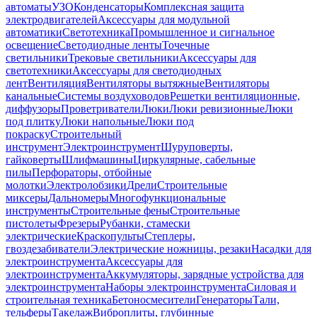
автоматы
УЗО
Конденсаторы
Комплексная защита
электродвигателей
Аксессуары для модульной
автоматики
Светотехника
Промышленное и сигнальное
освещение
Светодиодные ленты
Точечные
светильники
Трековые светильники
Аксессуары для
светотехники
Аксессуары для светодиодных
лент
Вентиляция
Вентиляторы вытяжные
Вентиляторы
канальные
Системы воздуховодов
Решетки вентиляционные,
диффузоры
Проветриватели
Люки
Люки ревизионные
Люки
под плитку
Люки напольные
Люки под
покраску
Строительный
инструмент
Электроинструмент
Шуруповерты,
гайковерты
Шлифмашины
Циркулярные, сабельные
пилы
Перфораторы, отбойные
молотки
Электролобзики
Дрели
Строительные
миксеры
Дальномеры
Многофункциональные
инструменты
Строительные фены
Строительные
пистолеты
Фрезеры
Рубанки, стамески
электрические
Краскопульты
Степлеры,
гвоздезабиватели
Электрические ножницы, резаки
Насадки для
электроинструмента
Аксессуары для
электроинструмента
Аккумуляторы, зарядные устройства для
электроинструмента
Наборы электроинструмента
Силовая и
строительная техника
Бетоносмесители
Генераторы
Тали,
тельферы
Такелаж
Виброплиты, глубинные