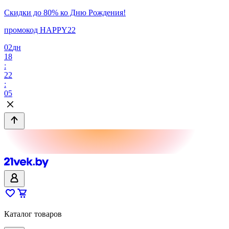
Скидки до 80% ко Дню Рождения!
промокод HAPPY22
02
дн
18
:
22
:
05
Каталог товаров