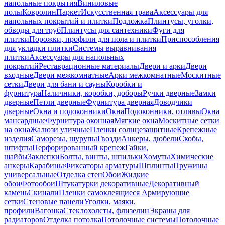
напольные покрытия
Виниловые
полы
Ковролин
Паркет
Искусственная трава
Аксессуары для
напольных покрытий и плитки
Подложка
Плинтусы, уголки,
обводы для труб
Плинтусы для сантехники
Фуги для
плитки
Порожки, профили для пола и плитки
Приспособления
для укладки плитки
Системы выравнивания
плитки
Аксессуары для напольных
покрытий
Реставрационные материалы
Двери и арки
Двери
входные
Двери межкомнатные
Арки межкомнатные
Москитные
сетки
Двери для бани и сауны
Коробки и
фурнитура
Наличники, коробки, доборы
Ручки дверные
Замки
дверные
Петли дверные
Фурнитура дверная
Доводчики
дверные
Окна и подоконники
Окна
Подоконники, отливы
Окна
мансардные
Фурнитура оконная
Мягкие окна
Москитные сетки
на окна
Жалюзи уличные
Пленки солнцезащитные
Крепежные
изделия
Саморезы, шурупы
Гвозди
Анкеры, дюбели
Скобы,
штифты
Перфорированный крепеж
Гайки,
шайбы
Заклепки
Болты, винты, шпильки
Хомуты
Химические
анкеры
Карабины
Фиксаторы арматуры
Шплинты
Пружины
универсальные
Отделка стен
Обои
Жидкие
обои
Фотообои
Штукатурки декоративные
Декоративный
камень
Скинали
Пленки самоклеящиеся
Армирующие
сетки
Стеновые панели
Уголки, маяки,
профили
Вагонка
Стеклохолсты, флизелин
Экраны для
радиаторов
Отделка потолка
Потолочные системы
Потолочные