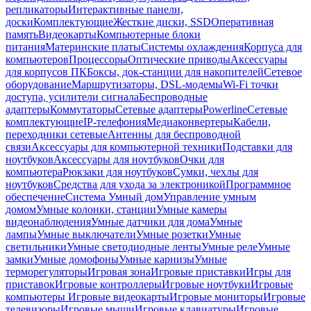
репликаторы
Интерактивные панели,
доски
Комплектующие
Жесткие диски, SSD
Оперативная
память
Видеокарты
Компьютерные блоки
питания
Материнские платы
Системы охлаждения
Корпуса для
компьютеров
Процессоры
Оптические приводы
Аксессуары
для корпусов ПК
Боксы, док-станции для накопителей
Сетевое
оборудование
Маршрутизаторы, DSL-модемы
Wi-Fi точки
доступа, усилители сигнала
Беспроводные
адаптеры
Коммутаторы
Сетевые адаптеры
Powerline
Сетевые
комплектующие
IP-телефония
Медиаконвертеры
Кабели,
переходники сетевые
Антенны для беспроводной
связи
Аксессуары для компьютерной техники
Подставки для
ноутбуков
Аксессуары для ноутбуков
Очки для
компьютера
Рюкзаки для ноутбуков
Сумки, чехлы для
ноутбуков
Средства для ухода за электроникой
Программное
обеспечение
Система Умный дом
Управление умным
домом
Умные колонки, станции
Умные камеры
видеонаблюдения
Умные датчики для дома
Умные
лампы
Умные выключатели
Умные розетки
Умные
светильники
Умные светодиодные ленты
Умные реле
Умные
замки
Умные домофоны
Умные карнизы
Умные
терморегуляторы
Игровая зона
Игровые приставки
Игры для
приставок
Игровые контроллеры
Игровые ноутбуки
Игровые
компьютеры
Игровые видеокарты
Игровые мониторы
Игровые
телевизоры
Игровые мыши
Игровые клавиатуры
Игровые