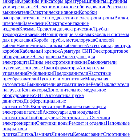
анкеры
Карабины
Фиксаторы арматуры
Шплинты
Пружины
универсальные
Электромонтажное оборудование
Розетки и
выключатели
Электрические звонки
Коробки
распределительные и подрозетники
Электропатроны
Вилки,
штепсели
Заземление
Электромонтажные
изделия
Клеммы
Средства диэлектрические
Трубки
термоусаживаемые
Изолирующие зажимы
Кабель и системы
для прокладки
Короба, трубы, металлорукав
Силовой
кабель
Наконечники, гильзы кабельные
Аксессуары для труб,
коробов
Кабельный крепеж
Арматура СИП
Электрощитовое
оборудование
Электрощиты
Аксессуары для
электрощита
Шины электротехнические
Выключатели
путевые, концевые
Трансформаторы
Аппаратура
управления
Рубильники
Предохранители
Частотные
преобразователи
Пускатели магнитные
Модульная
автоматика
Выключатели автоматические
Реле
Выключатели
нагрузки
Контакторы
Дополнительное модульное
оборудование
УЗИП
Автоматика пуска
двигателя
Дифференциальные
автоматы
УЗО
Конденсаторы
Комплексная защита
электродвигателей
Аксессуары для модульной
автоматики
Приборы учета
Счетчики газа
Счетчики
электроэнергии
Счетчики воды
Ремонт и отделка
Напольные
покрытия и
плитка
Плитка
Ламинат
Линолеум
Керамогранит
Спортивные