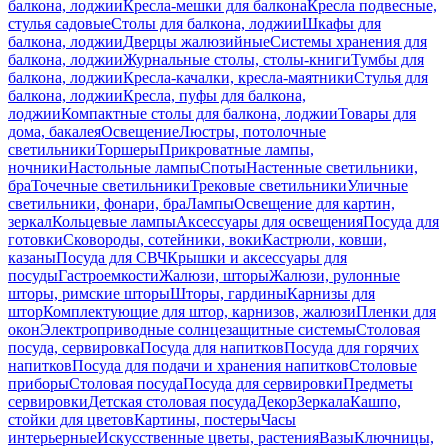
балкона, лоджии
Кресла-мешки для балкона
Кресла подвесные,
стулья садовые
Столы для балкона, лоджии
Шкафы для
балкона, лоджии
Дверцы жалюзийные
Системы хранения для
балкона, лоджии
Журнальные столы, столы-книги
Тумбы для
балкона, лоджии
Кресла-качалки, кресла-маятники
Стулья для
балкона, лоджии
Кресла, пуфы для балкона,
лоджии
Компактные столы для балкона, лоджии
Товары для
дома, бакалея
Освещение
Люстры, потолочные
светильники
Торшеры
Прикроватные лампы,
ночники
Настольные лампы
Споты
Настенные светильники,
бра
Точечные светильники
Трековые светильники
Уличные
светильники, фонари, бра
Лампы
Освещение для картин,
зеркал
Кольцевые лампы
Аксессуары для освещения
Посуда для
готовки
Сковороды, сотейники, воки
Кастрюли, ковши,
казаны
Посуда для СВЧ
Крышки и аксессуары для
посуды
Гастроемкости
Жалюзи, шторы
Жалюзи, рулонные
шторы, римские шторы
Шторы, гардины
Карнизы для
штор
Комплектующие для штор, карнизов, жалюзи
Пленки для
окон
Электроприводные солнцезащитные системы
Столовая
посуда, сервировка
Посуда для напитков
Посуда для горячих
напитков
Посуда для подачи и хранения напитков
Столовые
приборы
Столовая посуда
Посуда для сервировки
Предметы
сервировки
Детская столовая посуда
Декор
Зеркала
Кашпо,
стойки для цветов
Картины, постеры
Часы
интерьерные
Искусственные цветы, растения
Вазы
Ключницы,