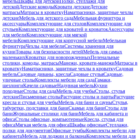
мебель
Шкафы для детской
Полки, стеллажи для
детской
Детские комоды
Кровати детские
Детские
матрасы
Матрасы в кроватку
Наматрасники, защитные чехлы
детские
Мебель для детского сада
Мебельная фурнитура и
аксессуары
Комплектующие для столов
Комплектующие для
стульев
Комплектующие для кроватей и кроваток
Аксессуары
для мебели
Комплектующие для мягкой
мебели
Комплектующие для корпусной мебели
Мебельная
фурнитура
Чехлы для мебели
Системы хранения для
кухни
Товары для безопасности детей
Мебель для самых
маленьких
Кроватки для новорожденных
Пеленальные
столики, комоды, матрасы
Манежи, кровати-манежи
Матрасы в
кроватку
Наматрасники, защитные чехлы в кроватку
Садовая
мебель
Садовые диваны, кресла
Садовые стулья
Садовые,
уличные столы
Комплекты мебели для сада
Гамаки,
шезлонги
Качели садовые
Надувная мебель
Кухни
походные
Столы для сада
Мебель для учебы
Столы, стулья
детские
Письменные столы
Растущие столы и парты
Растущие
кресла и стулья для учебы
Мебель для бани и сауны
Стулья,
табуретки, подставки для бани
Скамьи для бани
Столы для
бани
Журнальные столики для бани
Мебель для кабинета и
офиса
Столы офисные, компьютерные
Кресла, стулья для
офиса
Мягкая мебель для офиса
Шкафы офисные
Стеллажи,
полки для документов
Офисные тумбы
Комплекты мебели для
кабинета
Мебель для лоджии и балкона
Комплекты мебели для