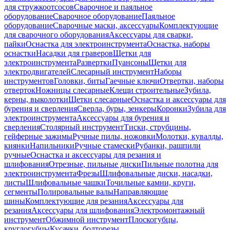
для стружкоотсосов
Сварочное и паяльное
оборудование
Сварочное оборудование
Паяльное
оборудование
Сварочные маски, аксессуары
Комплектующие
для сварочного оборудования
Аксессуары для сварки,
пайки
Оснастка для электроинструмента
Оснастка, наборы
оснастки
Насадки для граверов
Щетки для
электроинструмента
Развертки
Пуансоны
Щетки для
электродвигателей
Слесарный инструмент
Наборы
инструментов
Головки, биты
Гаечные ключи
Отвертки, наборы
отверток
Ножницы слесарные
Клещи строительные
Зубила,
керны, выколотки
Щетки слесарные
Оснастка и аксессуары для
бурения и сверления
Сверла, буры, зенкеры
Коронки
Зубила для
электроинструмента
Аксессуары для бурения и
сверления
Столярный инструмент
Тиски, струбцины,
гейферные зажимы
Ручные пилы, ножовки
Молотки, кувалды,
киянки
Напильники
Ручные стамески
Рубанки, рашпили
ручные
Оснастка и аксессуары для резания и
шлифования
Отрезные, пильные диски
Пильные полотна для
электроинструмента
Фрезы
Шлифовальные диски, насадки,
листы
Шлифовальные чашки
Точильные камни, круги,
сегменты
Полировальные валы
Направляющие
шины
Комплектующие для резания
Аксессуары для
резания
Аксессуары для шлифования
Электромонтажный
инструмент
Обжимной инструмент
Плоскогубцы,
круглогубцы
Кусачки, болторезы,