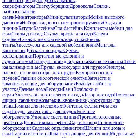
пылесосы, воздуходувки
Аэраторы,
скарификаторы
Снегоуборщики
Дровоколы
Сеялки,
разбрасыватели
семян
Минитракторы
Миникультиваторы
Мойки высокого
давления
Наборы садового электроинструмента
Отдых и
пикник
Батуты
Бассейны
Спа-бассейны
Комплекты мебели для
сада
Столы для сада
Стулья, кресла для сада
Качели
садовые
Гамаки, шезлонги
Раскладушки
Зонты,
тенты
Аксессуары для садовой мебели
Грили
Мангалы,
коптильни
Детская площадка
Сумки-
холодильники
Портативные колонки и
аудиосистемы
Оборудование для участка
Бытовые насосы
Люки
канализационные
Пруды, аксессуары для прудов
Фильтры,
насосы, стерилизаторы для прудов
Компрессоры для
прудов
Станции биологической очистки
Запчасти и
комплектующие для оборудования
Благоустройство
участка
Дачные дома
Беседки
Бани
Хозблоки и
сараи
Аксессуары для озеленения сада
Декор для сада
Почтовые
ящики, таблички
Козырьки
Скворечники, кормушки для
птиц
Домики для насекомых
Фонтаны, скульптуры для
сада
Пруды, аксессуары для прудов
Уличные
обогреватели
Уличные светильники
Противогололедные
реагенты
Декоративный щебень
Сад и огород
Поливочное
оборудование
Садовые опрыскиватели
Шланги для дома и
сада
Парники
Теплицы
Комплектующие для теплиц
Модульные