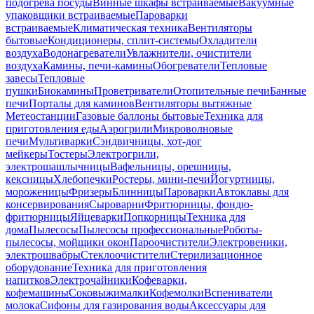
подогрева посуды
Винные шкафы встраиваемые
Вакуумные
упаковщики встраиваемые
Пароварки
встраиваемые
Климатическая техника
Вентиляторы
бытовые
Кондиционеры, сплит-системы
Охладители
воздуха
Водонагреватели
Увлажнители, очистители
воздуха
Камины, печи-камины
Обогреватели
Тепловые
завесы
Тепловые
пушки
Биокамины
Проветриватели
Отопительные печи
Банные
печи
Порталы для каминов
Вентиляторы вытяжные
Метеостанции
Газовые баллоны бытовые
Техника для
приготовления еды
Аэрогрили
Микроволновые
печи
Мультиварки
Сэндвичницы, хот-дог
мейкеры
Тостеры
Электрогрили,
электрошашлычницы
Вафельницы, орешницы,
кексницы
Хлебопечки
Ростеры, мини-печи
Йогуртницы,
мороженицы
Фризеры
Блинницы
Пароварки
Автоклавы для
консервирования
Сыроварни
Фритюрницы, фондю-
фритюрницы
Яйцеварки
Попкорницы
Техника для
дома
Пылесосы
Пылесосы профессиональные
Роботы-
пылесосы, мойщики окон
Пароочистители
Электровеники,
электрошвабры
Стеклоочистители
Стерилизационное
оборудование
Техника для приготовления
напитков
Электрочайники
Кофеварки,
кофемашины
Соковыжималки
Кофемолки
Вспениватели
молока
Сифоны для газирования воды
Аксессуары для