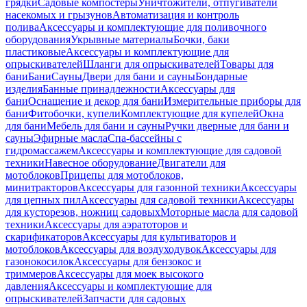
грядки
Садовые компостеры
Уничтожители, отпугиватели
насекомых и грызунов
Автоматизация и контроль
полива
Аксессуары и комплектующие для поливочного
оборудования
Укрывные материалы
Бочки, баки
пластиковые
Аксессуары и комплектующие для
опрыскивателей
Шланги для опрыскивателей
Товары для
бани
Бани
Сауны
Двери для бани и сауны
Бондарные
изделия
Банные принадлежности
Аксессуары для
бани
Оснащение и декор для бани
Измерительные приборы для
бани
Фитобочки, купели
Комплектующие для купелей
Окна
для бани
Мебель для бани и сауны
Ручки дверные для бани и
сауны
Эфирные масла
Спа-бассейны с
гидромассажем
Аксессуары и комплектующие для садовой
техники
Навесное оборудование
Двигатели для
мотоблоков
Прицепы для мотоблоков,
минитракторов
Аксессуары для газонной техники
Аксессуары
для цепных пил
Аксессуары для садовой техники
Аксессуары
для кусторезов, ножниц садовых
Моторные масла для садовой
техники
Аксессуары для аэратоторов и
скарификаторов
Аксессуары для культиваторов и
мотоблоков
Аксессуары для воздуходувок
Аксессуары для
газонокосилок
Аксессуары для бензокос и
триммеров
Аксессуары для моек высокого
давления
Аксессуары и комплектующие для
опрыскивателей
Запчасти для садовых