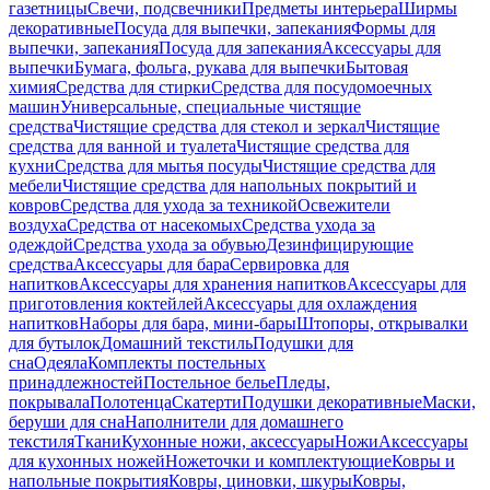
газетницы
Свечи, подсвечники
Предметы интерьера
Ширмы
декоративные
Посуда для выпечки, запекания
Формы для
выпечки, запекания
Посуда для запекания
Аксессуары для
выпечки
Бумага, фольга, рукава для выпечки
Бытовая
химия
Средства для стирки
Средства для посудомоечных
машин
Универсальные, специальные чистящие
средства
Чистящие средства для стекол и зеркал
Чистящие
средства для ванной и туалета
Чистящие средства для
кухни
Средства для мытья посуды
Чистящие средства для
мебели
Чистящие средства для напольных покрытий и
ковров
Средства для ухода за техникой
Освежители
воздуха
Средства от насекомых
Средства ухода за
одеждой
Средства ухода за обувью
Дезинфицирующие
средства
Аксессуары для бара
Сервировка для
напитков
Аксессуары для хранения напитков
Аксессуары для
приготовления коктейлей
Аксессуары для охлаждения
напитков
Наборы для бара, мини-бары
Штопоры, открывалки
для бутылок
Домашний текстиль
Подушки для
сна
Одеяла
Комплекты постельных
принадлежностей
Постельное белье
Пледы,
покрывала
Полотенца
Скатерти
Подушки декоративные
Маски,
беруши для сна
Наполнители для домашнего
текстиля
Ткани
Кухонные ножи, аксессуары
Ножи
Аксессуары
для кухонных ножей
Ножеточки и комплектующие
Ковры и
напольные покрытия
Ковры, циновки, шкуры
Ковры,