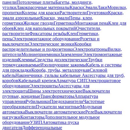
панели
Потолочные плиты
Багеты, молдинги,
уголки
Лакокрасочные материалы
Краски
Эмали
Лаки
Морилки,
пропитки
Колеры для краски
Растворители
Грунтовки
Краски,
эмали аэрозольные
Краски, эмали
Пены, клеи,
герметики
Жидкие гвозди
Герметики
Монтажная пена
Клеи для
обоев
Клеи для напольных покрытий
Очистители,
растворители
Фиксаторы резьбы
Клеи
Герметики,
пены
Электромонтажное оборудование
Розетки и
выключатели
Электрические звонки
Коробки
распределительные и подрозетники
Электропатроны
Вилки,
штепсели
Молниеприемники
Заземление
Электромонтажные
изделия
Клеммы
Средства диэлектрические
Трубки
термоусаживаемые
Изолирующие зажимы
Кабель и системы
для прокладки
Короба, трубы, металлорукав
Силовой
кабель
Наконечники, гильзы кабельные
Аксессуары для труб,
коробов
Кабельный крепеж
Арматура СИП
Электрощитовое
оборудование
Электрощиты
Аксессуары для
электрощита
Шины электротехнические
Выключатели
путевые, концевые
Трансформаторы
Аппаратура
управления
Рубильники
Предохранители
Частотные
преобразователи
Пускатели магнитные
Модульная
автоматика
Выключатели автоматические
Реле
Выключатели
нагрузки
Контакторы
Дополнительное модульное
оборудование
УЗИП
Автоматика пуска
двигателя
Дифференциальные