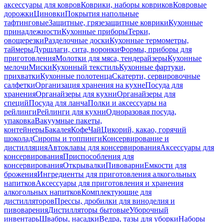
аксессуары для ковров
Коврики, наборы ковриков
Ковровые
дорожки
Циновки
Покрытия напольные
тафтинговые
Защитные, грязезащитные коврики
Кухонные
принадлежности
Кухонные приборы
Терки,
овощерезки
Разделочные доски
Кухонные термометры,
таймеры
Дуршлаги, сита, воронки
Формы, приборы для
приготовления
Молотки для мяса, тендерайзеры
Кухонные
мелочи
Миски
Кухонный текстиль
Кухонные фартуки,
прихватки
Кухонные полотенца
Скатерти, сервировочные
салфетки
Организация хранения на кухне
Посуда для
хранения
Органайзеры для кухни
Органайзеры для
специй
Посуда для ланча
Полки и аксессуары на
рейлинги
Рейлинги для кухни
Одноразовая посуда,
упаковка
Вакуумные пакеты,
контейнеры
Бакалея
Кофе
Чай
Цикорий, какао, горячий
шоколад
Сиропы и топпинги
Консервирование и
дистилляция
Автоклавы для консервирования
Аксессуары для
консервирования
Приспособления для
консервирования
Открывалки
Пивоварни
Емкости для
брожения
Ингредиенты для приготовления алкогольных
напитков
Аксессуары для приготовления и хранения
алкогольных напитков
Комплектующие для
дистилляторов
Прессы, дробилки для виноделия и
пивоварения
Дистилляторы бытовые
Уборочный
инвентарь
Швабры, насадки
Ведра, тазы для уборки
Наборы