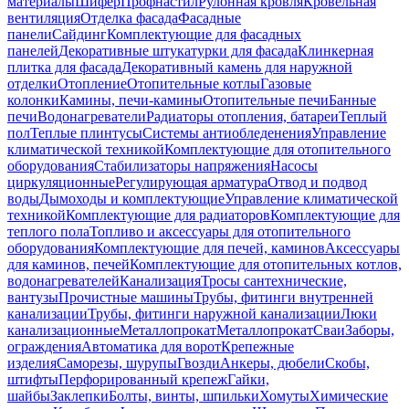
материалы
Шифер
Профнастил
Рулонная кровля
Кровельная
вентиляция
Отделка фасада
Фасадные
панели
Сайдинг
Комплектующие для фасадных
панелей
Декоративные штукатурки для фасада
Клинкерная
плитка для фасада
Декоративный камень для наружной
отделки
Отопление
Отопительные котлы
Газовые
колонки
Камины, печи-камины
Отопительные печи
Банные
печи
Водонагреватели
Радиаторы отопления, батареи
Теплый
пол
Теплые плинтусы
Системы антиобледенения
Управление
климатической техникой
Комплектующие для отопительного
оборудования
Стабилизаторы напряжения
Насосы
циркуляционные
Регулирующая арматура
Отвод и подвод
воды
Дымоходы и комплектующие
Управление климатической
техникой
Комплектующие для радиаторов
Комплектующие для
теплого пола
Топливо и аксессуары для отопительного
оборудования
Комплектующие для печей, каминов
Аксессуары
для каминов, печей
Комплектующие для отопительных котлов,
водонагревателей
Канализация
Тросы сантехнические,
вантузы
Прочистные машины
Трубы, фитинги внутренней
канализации
Трубы, фитинги наружной канализации
Люки
канализационные
Металлопрокат
Металлопрокат
Сваи
Заборы,
ограждения
Автоматика для ворот
Крепежные
изделия
Саморезы, шурупы
Гвозди
Анкеры, дюбели
Скобы,
штифты
Перфорированный крепеж
Гайки,
шайбы
Заклепки
Болты, винты, шпильки
Хомуты
Химические