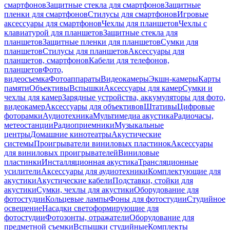
смартфонов
Защитные стекла для смартфонов
Защитные
пленки для смартфонов
Стилусы для смартфонов
Игровые
аксессуары для смартфонов
Чехлы для планшетов
Чехлы с
клавиатурой для планшетов
Защитные стекла для
планшетов
Защитные пленки для планшетов
Сумки для
планшетов
Стилусы для планшетов
Аксессуары для
планшетов, смартфонов
Кабели для телефонов,
планшетов
Фото,
видеосъемка
Фотоаппараты
Видеокамеры
Экшн-камеры
Карты
памяти
Объективы
Вспышки
Аксессуары для камер
Сумки и
чехлы для камер
Зарядные устройства, аккумуляторы для фото,
видеокамер
Аксессуары для объективов
Штативы
Цифровые
фоторамки
Аудиотехника
Мультимедиа акустика
Радиочасы,
метеостанции
Радиоприемники
Музыкальные
центры
Домашние кинотеатры
Акустические
системы
Проигрыватели виниловых пластинок
Аксессуары
для виниловых проигрывателей
Виниловые
пластинки
Инсталляционная акустика
Трансляционные
усилители
Аксессуары для аудиотехники
Комплектующие для
акустики
Акустические кабели
Подставки, стойки для
акустики
Сумки, чехлы для акустики
Оборудование для
фотостудии
Кольцевые лампы
Фоны для фотостудии
Студийное
освещение
Насадки светоформирующие для
фотостудии
Фотозонты, отражатели
Оборудование для
предметной съемки
Вспышки студийные
Комплекты