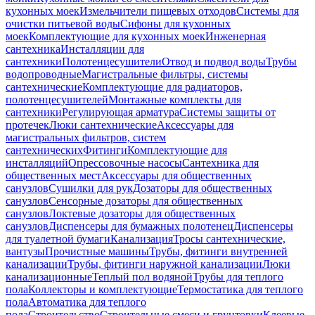
кухонных моек
Измельчители пищевых отходов
Системы для
очистки питьевой воды
Сифоны для кухонных
моек
Комплектующие для кухонных моек
Инженерная
сантехника
Инсталляции для
сантехники
Полотенцесушители
Отвод и подвод воды
Трубы
водопроводные
Магистральные фильтры, системы
сантехнические
Комплектующие для радиаторов,
полотенцесушителей
Монтажные комплекты для
сантехники
Регулирующая арматура
Системы защиты от
протечек
Люки сантехнические
Аксессуары для
магистральных фильтров, систем
сантехнических
Фитинги
Комплектующие для
инсталляций
Опрессовочные насосы
Сантехника для
общественных мест
Аксессуары для общественных
санузлов
Сушилки для рук
Дозаторы для общественных
санузлов
Сенсорные дозаторы для общественных
санузлов
Локтевые дозаторы для общественных
санузлов
Диспенсеры для бумажных полотенец
Диспенсеры
для туалетной бумаги
Канализация
Тросы сантехнические,
вантузы
Прочистные машины
Трубы, фитинги внутренней
канализации
Трубы, фитинги наружной канализации
Люки
канализационные
Теплый пол водяной
Трубы для теплого
пола
Коллекторы и комплектующие
Термостатика для теплого
пола
Автоматика для теплого
пола
Строительство
Строительные смеси и грунтовки
Клеевые