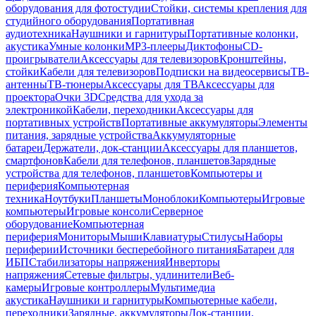
оборудования для фотостудии
Стойки, системы крепления для
студийного оборудования
Портативная
аудиотехника
Наушники и гарнитуры
Портативные колонки,
акустика
Умные колонки
MP3-плееры
Диктофоны
CD-
проигрыватели
Аксессуары для телевизоров
Кронштейны,
стойки
Кабели для телевизоров
Подписки на видеосервисы
ТВ-
антенны
ТВ-тюнеры
Аксессуары для ТВ
Аксессуары для
проектора
Очки 3D
Средства для ухода за
электроникой
Кабели, переходники
Аксессуары для
портативных устройств
Портативные аккумуляторы
Элементы
питания, зарядные устройства
Аккумуляторные
батареи
Держатели, док-станции
Аксессуары для планшетов,
смартфонов
Кабели для телефонов, планшетов
Зарядные
устройства для телефонов, планшетов
Компьютеры и
периферия
Компьютерная
техника
Ноутбуки
Планшеты
Моноблоки
Компьютеры
Игровые
компьютеры
Игровые консоли
Серверное
оборудование
Компьютерная
периферия
Мониторы
Мыши
Клавиатуры
Стилусы
Наборы
периферии
Источники бесперебойного питания
Батареи для
ИБП
Стабилизаторы напряжения
Инверторы
напряжения
Сетевые фильтры, удлинители
Веб-
камеры
Игровые контроллеры
Мультимедиа
акустика
Наушники и гарнитуры
Компьютерные кабели,
переходники
Зарядные, аккумуляторы
Док-станции,