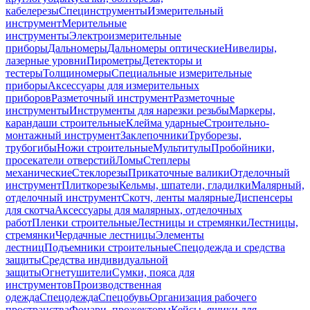
кабелерезы
Специнструменты
Измерительный
инструмент
Мерительные
инструменты
Электроизмерительные
приборы
Дальномеры
Дальномеры оптические
Нивелиры,
лазерные уровни
Пирометры
Детекторы и
тестеры
Толщиномеры
Специальные измерительные
приборы
Аксессуары для измерительных
приборов
Разметочный инструмент
Разметочные
инструменты
Инструменты для нарезки резьбы
Маркеры,
карандаши строительные
Клейма ударные
Строительно-
монтажный инструмент
Заклепочники
Труборезы,
трубогибы
Ножи строительные
Мультитулы
Пробойники,
просекатели отверстий
Ломы
Степлеры
механические
Стеклорезы
Прикаточные валики
Отделочный
инструмент
Плиткорезы
Кельмы, шпатели, гладилки
Малярный,
отделочный инструмент
Скотч, ленты малярные
Диспенсеры
для скотча
Аксессуары для малярных, отделочных
работ
Пленки строительные
Лестницы и стремянки
Лестницы,
стремянки
Чердачные лестницы
Элементы
лестниц
Подъемники строительные
Спецодежда и средства
защиты
Средства индивидуальной
защиты
Огнетушители
Сумки, пояса для
инструментов
Производственная
одежда
Спецодежда
Спецобувь
Организация рабочего
пространства
Фонари, прожекторы
Кейсы, ящики для