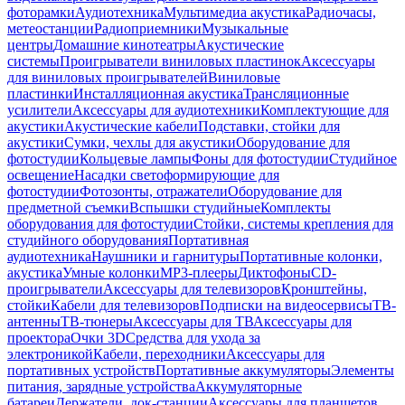
фоторамки
Аудиотехника
Мультимедиа акустика
Радиочасы,
метеостанции
Радиоприемники
Музыкальные
центры
Домашние кинотеатры
Акустические
системы
Проигрыватели виниловых пластинок
Аксессуары
для виниловых проигрывателей
Виниловые
пластинки
Инсталляционная акустика
Трансляционные
усилители
Аксессуары для аудиотехники
Комплектующие для
акустики
Акустические кабели
Подставки, стойки для
акустики
Сумки, чехлы для акустики
Оборудование для
фотостудии
Кольцевые лампы
Фоны для фотостудии
Студийное
освещение
Насадки светоформирующие для
фотостудии
Фотозонты, отражатели
Оборудование для
предметной съемки
Вспышки студийные
Комплекты
оборудования для фотостудии
Стойки, системы крепления для
студийного оборудования
Портативная
аудиотехника
Наушники и гарнитуры
Портативные колонки,
акустика
Умные колонки
MP3-плееры
Диктофоны
CD-
проигрыватели
Аксессуары для телевизоров
Кронштейны,
стойки
Кабели для телевизоров
Подписки на видеосервисы
ТВ-
антенны
ТВ-тюнеры
Аксессуары для ТВ
Аксессуары для
проектора
Очки 3D
Средства для ухода за
электроникой
Кабели, переходники
Аксессуары для
портативных устройств
Портативные аккумуляторы
Элементы
питания, зарядные устройства
Аккумуляторные
батареи
Держатели, док-станции
Аксессуары для планшетов,