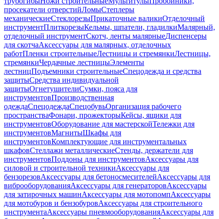
трубогибы
Ножи строительные
Мультитулы
Пробойники,
просекатели отверстий
Ломы
Степлеры
механические
Стеклорезы
Прикаточные валики
Отделочный
инструмент
Плиткорезы
Кельмы, шпатели, гладилки
Малярный,
отделочный инструмент
Скотч, ленты малярные
Диспенсеры
для скотча
Аксессуары для малярных, отделочных
работ
Пленки строительные
Лестницы и стремянки
Лестницы,
стремянки
Чердачные лестницы
Элементы
лестниц
Подъемники строительные
Спецодежда и средства
защиты
Средства индивидуальной
защиты
Огнетушители
Сумки, пояса для
инструментов
Производственная
одежда
Спецодежда
Спецобувь
Организация рабочего
пространства
Фонари, прожекторы
Кейсы, ящики для
инструментов
Оборудование для мастерской
Тележки для
инструментов
Магниты
Шкафы для
инструментов
Комплектующие для инструментальных
шкафов
Стеллажи металлические
Стенды, держатели для
инструментов
Поддоны для инструментов
Аксессуары для
силовой и строительной техники
Аксессуары для
бензорезов
Аксессуары для бетоносмесителей
Аксессуары для
виброоборудования
Аксессуары для генераторов
Аксессуары
для затирочных машин
Аксессуары для мотопомп
Аксессуары
для мотобуров и бензобуров
Аксессуары для строительного
инструмента
Аксессуары пневмооборудования
Аксессуары для