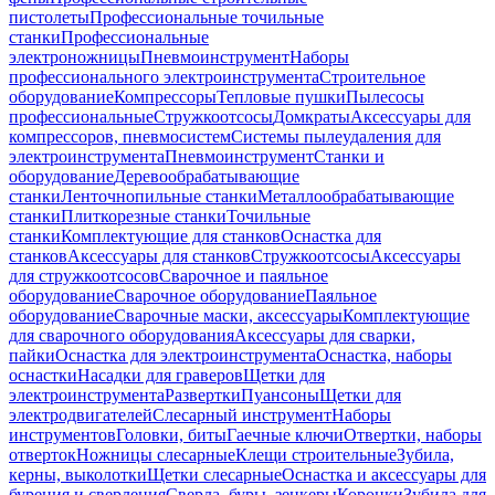
пистолеты
Профессиональные точильные
станки
Профессиональные
электроножницы
Пневмоинструмент
Наборы
профессионального электроинструмента
Строительное
оборудование
Компрессоры
Тепловые пушки
Пылесосы
профессиональные
Стружкоотсосы
Домкраты
Аксессуары для
компрессоров, пневмосистем
Системы пылеудаления для
электроинструмента
Пневмоинструмент
Станки и
оборудование
Деревообрабатывающие
станки
Ленточнопильные станки
Металлообрабатывающие
станки
Плиткорезные станки
Точильные
станки
Комплектующие для станков
Оснастка для
станков
Аксессуары для станков
Стружкоотсосы
Аксессуары
для стружкоотсосов
Сварочное и паяльное
оборудование
Сварочное оборудование
Паяльное
оборудование
Сварочные маски, аксессуары
Комплектующие
для сварочного оборудования
Аксессуары для сварки,
пайки
Оснастка для электроинструмента
Оснастка, наборы
оснастки
Насадки для граверов
Щетки для
электроинструмента
Развертки
Пуансоны
Щетки для
электродвигателей
Слесарный инструмент
Наборы
инструментов
Головки, биты
Гаечные ключи
Отвертки, наборы
отверток
Ножницы слесарные
Клещи строительные
Зубила,
керны, выколотки
Щетки слесарные
Оснастка и аксессуары для
бурения и сверления
Сверла, буры, зенкеры
Коронки
Зубила для