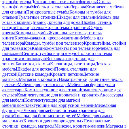
трансформеры
Детские кроватки-трансформеры
Столы-
трансформеры
Мебель для спальни
Зеркала
Комплекты мебели
для спальни
Прикроватные тумбы
Комоды и тумбы для
спальни
Туалетные столики
Шкафы для спальни
Мебель для
жилых комнат
Диваны, кресла для дома
Шкафы, стенки,
секции
Полки, стеллажи, системы хранения
Стулья,
кресла
Комоды и тумбы
Журнальные столы, столы-
книги
Кресла-качалки, кресла-маятники
Мебель для
телевизора
Комоды, тумбы под телевизор
Кронштейны, стойки
для телевизора
Каминокомплекты под телевизор
Мебель для
прихожей
Секции, тумбы в прихожую
Полки и системы
хранения в прихожую
Вешалки, подставки для
зонтов
Банкетки, скамьи
Ключницы, газетницы
Детская
мебель
Шкафы для детской
Полки, стеллажи для
детской
Детские комоды
Кровати детские
Детские
матрасы
Матрасы в кроватку
Наматрасники, защитные чехлы
детские
Мебель для детского сада
Мебельная фурнитура и
аксессуары
Комплектующие для столов
Комплектующие для
стульев
Комплектующие для кроватей и кроваток
Аксессуары
для мебели
Комплектующие для мягкой
мебели
Комплектующие для корпусной мебели
Мебельная
фурнитура
Чехлы для мебели
Системы хранения для
кухни
Товары для безопасности детей
Мебель для самых
маленьких
Кроватки для новорожденных
Пеленальные
столики, комоды, матрасы
Манежи, кровати-манежи
Матрасы в