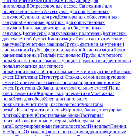
сантехнических
Фитинги
Комплектующие для
инсталляций
Опрессовочные насосы
Сантехника для
общественных мест
Аксессуары для общественных
санузлов
Сушилки для рук
Дозаторы для общественных
санузлов
Сенсорные дозаторы для общественных
санузлов
Локтевые дозаторы для общественных
санузлов
Диспенсеры для бумажных полотенец
Диспенсеры
для туалетной бумаги
Канализация
Тросы сантехнические,
вантузы
Прочистные машины
Трубы, фитинги внутренней
канализации
Трубы, фитинги наружной канализации
Люки
канализационные
Теплый пол водяной
Трубы для теплого
пола
Коллекторы и комплектующие
Термостатика для теплого
пола
Автоматика для теплого
пола
Строительство
Строительные смеси и грунтовки
Клеевые
смеси
Шпатлевки
Штукатурки
Стяжки, самонивелирующие
смеси
Строительные смеси, составы
Гидроизоляционные
смеси
Грунтовки
Добавки для строительных смесей
Пены,
клеи, герметики
Жидкие гвозди
Герметики
Монтажная
пена
Клеи для обоев
Клеи для напольных
покрытий
Очистители, растворители
Фиксаторы
резьбы
Клеи
Герметики, пены
Кирпичи, блоки, тротуарная
плитка
Кирпичи
Строительные блоки
Тротуарная
плитка
Изоляционные материалы
Минеральная
вата
Экструдированный пенополистирол
Пенопласт
Пленки,
мембраны
Отражающая теплоизоляция
Гидроизоляционные