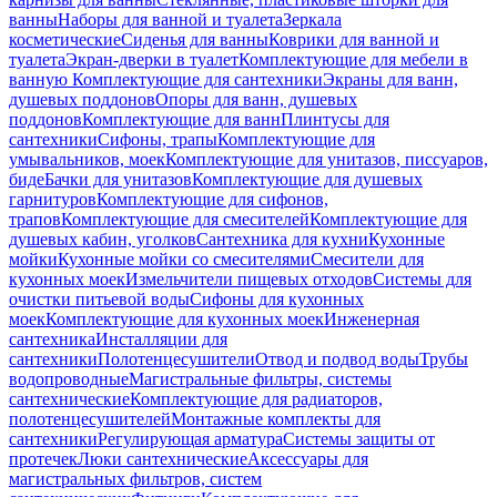
ванны
Наборы для ванной и туалета
Зеркала
косметические
Сиденья для ванны
Коврики для ванной и
туалета
Экран-дверки в туалет
Комплектующие для мебели в
ванную
Комплектующие для сантехники
Экраны для ванн,
душевых поддонов
Опоры для ванн, душевых
поддонов
Комплектующие для ванн
Плинтусы для
сантехники
Сифоны, трапы
Комплектующие для
умывальников, моек
Комплектующие для унитазов, писсуаров,
биде
Бачки для унитазов
Комплектующие для душевых
гарнитуров
Комплектующие для сифонов,
трапов
Комплектующие для смесителей
Комплектующие для
душевых кабин, уголков
Сантехника для кухни
Кухонные
мойки
Кухонные мойки со смесителями
Смесители для
кухонных моек
Измельчители пищевых отходов
Системы для
очистки питьевой воды
Сифоны для кухонных
моек
Комплектующие для кухонных моек
Инженерная
сантехника
Инсталляции для
сантехники
Полотенцесушители
Отвод и подвод воды
Трубы
водопроводные
Магистральные фильтры, системы
сантехнические
Комплектующие для радиаторов,
полотенцесушителей
Монтажные комплекты для
сантехники
Регулирующая арматура
Системы защиты от
протечек
Люки сантехнические
Аксессуары для
магистральных фильтров, систем