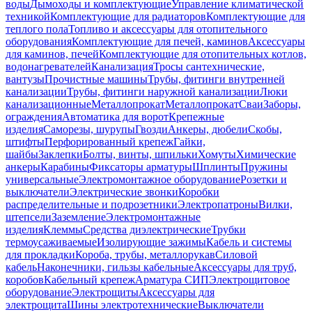
воды
Дымоходы и комплектующие
Управление климатической
техникой
Комплектующие для радиаторов
Комплектующие для
теплого пола
Топливо и аксессуары для отопительного
оборудования
Комплектующие для печей, каминов
Аксессуары
для каминов, печей
Комплектующие для отопительных котлов,
водонагревателей
Канализация
Тросы сантехнические,
вантузы
Прочистные машины
Трубы, фитинги внутренней
канализации
Трубы, фитинги наружной канализации
Люки
канализационные
Металлопрокат
Металлопрокат
Сваи
Заборы,
ограждения
Автоматика для ворот
Крепежные
изделия
Саморезы, шурупы
Гвозди
Анкеры, дюбели
Скобы,
штифты
Перфорированный крепеж
Гайки,
шайбы
Заклепки
Болты, винты, шпильки
Хомуты
Химические
анкеры
Карабины
Фиксаторы арматуры
Шплинты
Пружины
универсальные
Электромонтажное оборудование
Розетки и
выключатели
Электрические звонки
Коробки
распределительные и подрозетники
Электропатроны
Вилки,
штепсели
Заземление
Электромонтажные
изделия
Клеммы
Средства диэлектрические
Трубки
термоусаживаемые
Изолирующие зажимы
Кабель и системы
для прокладки
Короба, трубы, металлорукав
Силовой
кабель
Наконечники, гильзы кабельные
Аксессуары для труб,
коробов
Кабельный крепеж
Арматура СИП
Электрощитовое
оборудование
Электрощиты
Аксессуары для
электрощита
Шины электротехнические
Выключатели