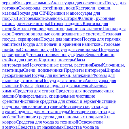
зеркал
Кольцевые лампы
Аксессуары для освещения
Посуда для
готовки
Сковороды, сотейники, воки
Кастрюли, ковши,
казаны
Посуда для СВЧ
Крышки и аксессуары для
посуды
Гастроемкости
Жалюзи, шторы
Жалюзи, рулонные
шторы, римские шторы
Шторы, гардины
Карнизы для
штор
Комплектующие для штор, карнизов, жалюзи
Пленки для
окон
Электроприводные солнцезащитные системы
Столовая
посуда, сервировка
Посуда для напитков
Посуда для горячих
напитков
Посуда для подачи и хранения напитков
Столовые
приборы
Столовая посуда
Посуда для сервировки
Предметы
сервировки
Детская столовая посуда
Декор
Зеркала
Кашпо,
стойки для цветов
Картины, постеры
Часы
интерьерные
Искусственные цветы, растения
Вазы
Ключницы,
газетницы
Свечи, подсвечники
Предметы интерьера
Ширмы
декоративные
Посуда для выпечки, запекания
Формы для
выпечки, запекания
Посуда для запекания
Аксессуары для
выпечки
Бумага, фольга, рукава для выпечки
Бытовая
химия
Средства для стирки
Средства для посудомоечных
машин
Универсальные, специальные чистящие
средства
Чистящие средства для стекол и зеркал
Чистящие
средства для ванной и туалета
Чистящие средства для
кухни
Средства для мытья посуды
Чистящие средства для
мебели
Чистящие средства для напольных покрытий и
ковров
Средства для ухода за техникой
Освежители
воздуха
Средства от насекомых
Средства ухода за