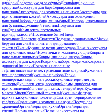
одеждой
Средства ухода за обувью
Дезинфицирующие
средства
Аксессуары для бара
Сервировка для
напитков
Аксессуары для хранения напитков
Аксессуары для
приготовления коктейлей
Аксессуары для охлаждения
напитков
Наборы для бара, мини-бары
Штопоры, открывалки
для бутылок
Домашний текстиль
Подушки для
сна
Одеяла
Комплекты постельных
принадлежностей
Постельное белье
Пледы,
покрывала
Полотенца
Скатерти
Подушки декоративные
Маски,
беруши для сна
Наполнители для домашнего
текстиля
Ткани
Кухонные ножи, аксессуары
Ножи
Аксессуары
для кухонных ножей
Ножеточки и комплектующие
Ковры и
напольные покрытия
Ковры, циновки, шкуры
Ковры,
аксессуары для ковров
Коврики, наборы ковриков
Ковровые
дорожки
Циновки
Покрытия напольные
тафтинговые
Защитные, грязезащитные коврики
Кухонные
принадлежности
Кухонные приборы
Терки,
овощерезки
Разделочные доски
Кухонные термометры,
таймеры
Дуршлаги, сита, воронки
Формы, приборы для
приготовления
Молотки для мяса, тендерайзеры
Кухонные
мелочи
Миски
Кухонный текстиль
Кухонные фартуки,
прихватки
Кухонные полотенца
Скатерти, сервировочные
салфетки
Организация хранения на кухне
Посуда для
хранения
Органайзеры для кухни
Органайзеры для
специй
Посуда для ланча
Полки и аксессуары на