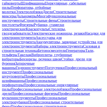
гайковерты
Шлифмашины
Циркулярные, сабельные
пилы
Перфораторы, отбойные
молотки
Электролобзики
Дрели
Строительные
миксеры
Дальномеры
Многофункциональные
инструменты
Строительные фены
Строительные
пистолеты
Фрезеры
Рубанки, стамески
электрические
Краскопульты
Степлеры,
гвоздезабиватели
Электрические ножницы, резаки
Насадки для
электроинструмента
Аксессуары для
электроинструмента
Аккумуляторы, зарядные устройства для
электроинструмента
Наборы электроинструмента
Силовая и
строительная техника
Бетоносмесители
Генераторы
Тали,
тельферы
Такелаж
Виброплиты, глубинные
вибраторы
Бензорезы, резчики швов
Стойки, дрели для
бурения
Затирочные
машины
Гидроинструмент
Погрузчики
Профессиональный
инструмент
Профессиональные
шуруповерты
Профессиональные
шлифмашины
Профессиональные
перфораторы
Профессиональные циркулярные
пилы
Профессиональные электролобзики
Профессиональные
дрели
Профессиональные фрезеры
Профессиональные
мультиинструменты
Профессиональные
электрорубанки
Профессиональные строительные
фены
Профессиональные строительные