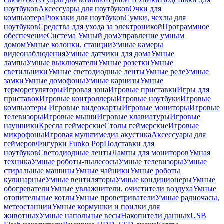
ноутбуков
Аксессуары для ноутбуков
Очки для
компьютера
Рюкзаки для ноутбуков
Сумки, чехлы для
ноутбуков
Средства для ухода за электроникой
Программное
обеспечение
Система Умный дом
Управление умным
домом
Умные колонки, станции
Умные камеры
видеонаблюдения
Умные датчики для дома
Умные
лампы
Умные выключатели
Умные розетки
Умные
светильники
Умные светодиодные ленты
Умные реле
Умные
замки
Умные домофоны
Умные карнизы
Умные
терморегуляторы
Игровая зона
Игровые приставки
Игры для
приставок
Игровые контроллеры
Игровые ноутбуки
Игровые
компьютеры
Игровые видеокарты
Игровые мониторы
Игровые
телевизоры
Игровые мыши
Игровые клавиатуры
Игровые
наушники
Кресла геймерские
Столы геймерские
Игровые
микрофоны
Игровая мультимедиа акустика
Аксессуары для
геймеров
Фигурки Funko Pop
Подставки для
ноутбуков
Светодиодные ленты
Лампы для мониторов
Умная
техника
Умные роботы-пылесосы
Умные телевизоры
Умные
стиральные машины
Умные чайники
Умные роботы
кулинарные
Умные вентиляторы
Умные кондиционеры
Умные
обогреватели
Умные увлажнители, очистители воздуха
Умные
отопительные котлы
Умные проветриватели
Умные радиочасы,
метеостанции
Умные кормушки и поилки для
животных
Умные напольные весы
Накопители данных
USB