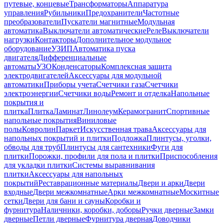
путевые, концевые
Трансформаторы
Аппаратура
управления
Рубильники
Предохранители
Частотные
преобразователи
Пускатели магнитные
Модульная
автоматика
Выключатели автоматические
Реле
Выключатели
нагрузки
Контакторы
Дополнительное модульное
оборудование
УЗИП
Автоматика пуска
двигателя
Дифференциальные
автоматы
УЗО
Конденсаторы
Комплексная защита
электродвигателей
Аксессуары для модульной
автоматики
Приборы учета
Счетчики газа
Счетчики
электроэнергии
Счетчики воды
Ремонт и отделка
Напольные
покрытия и
плитка
Плитка
Ламинат
Линолеум
Керамогранит
Спортивные
напольные покрытия
Виниловые
полы
Ковролин
Паркет
Искусственная трава
Аксессуары для
напольных покрытий и плитки
Подложка
Плинтусы, уголки,
обводы для труб
Плинтусы для сантехники
Фуги для
плитки
Порожки, профили для пола и плитки
Приспособления
для укладки плитки
Системы выравнивания
плитки
Аксессуары для напольных
покрытий
Реставрационные материалы
Двери и арки
Двери
входные
Двери межкомнатные
Арки межкомнатные
Москитные
сетки
Двери для бани и сауны
Коробки и
фурнитура
Наличники, коробки, доборы
Ручки дверные
Замки
дверные
Петли дверные
Фурнитура дверная
Доводчики