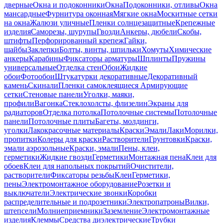
дверные
Окна и подоконники
Окна
Подоконники, отливы
Окна
мансардные
Фурнитура оконная
Мягкие окна
Москитные сетки
на окна
Жалюзи уличные
Пленки солнцезащитные
Крепежные
изделия
Саморезы, шурупы
Гвозди
Анкеры, дюбели
Скобы,
штифты
Перфорированный крепеж
Гайки,
шайбы
Заклепки
Болты, винты, шпильки
Хомуты
Химические
анкеры
Карабины
Фиксаторы арматуры
Шплинты
Пружины
универсальные
Отделка стен
Обои
Жидкие
обои
Фотообои
Штукатурки декоративные
Декоративный
камень
Скинали
Пленки самоклеящиеся
Армирующие
сетки
Стеновые панели
Уголки, маяки,
профили
Вагонка
Стеклохолсты, флизелин
Экраны для
радиаторов
Отделка потолка
Потолочные системы
Потолочные
панели
Потолочные плиты
Багеты, молдинги,
уголки
Лакокрасочные материалы
Краски
Эмали
Лаки
Морилки,
пропитки
Колеры для краски
Растворители
Грунтовки
Краски,
эмали аэрозольные
Краски, эмали
Пены, клеи,
герметики
Жидкие гвозди
Герметики
Монтажная пена
Клеи для
обоев
Клеи для напольных покрытий
Очистители,
растворители
Фиксаторы резьбы
Клеи
Герметики,
пены
Электромонтажное оборудование
Розетки и
выключатели
Электрические звонки
Коробки
распределительные и подрозетники
Электропатроны
Вилки,
штепсели
Молниеприемники
Заземление
Электромонтажные
изделия
Клеммы
Средства диэлектрические
Трубки