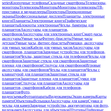
series
Кнопочные телефоны
Складные смартфоны
Телевизоры,
мониторы
Телевизоры
Мониторы
Мониторы-телевизоры
ТВ-
приставки и медиаплееры
Проекторы
Проекционные
экраны
Профессиональные дисплеи
Планшеты, электронные
книги
Планшеты
Электронные книги
Графические
планшеты
Блокноты электронные
Чехлы, бамперы для
планшетов
Аксессуары для планшетов,
смартфонов
Аксессуары для электронных книг
Смарт-часы,
аксессуары
Умные часы
Фитнес-браслеты
Умные часы
детские
Умные часы, фитнес-браслеты
Ремешки, аксессуары
для умных часов
Кабели для умных часов
Аксессуары для
смартфонов, планшетов
Зарядные устройства для телефонов,
планшетов
Чехлы, защитные стекла для телефонов
Чехлы для
смартфонов
Защитные стекла для смартфонов
Защитные
пленки для смартфонов
Стилусы для смартфонов
Игровые
аксессуары для смартфонов
Чехлы для планшетов
Чехлы с
клавиатурой для планшетов
Защитные стекла для
планшетов
Защитные пленки для планшетов
Сумки для
планшетов
Стилусы для планшетов
Аксессуары для
планшетов, смартфонов
Кабели для телефонов,
планшетов
Фото,
видеосъемка
Фотоаппараты
Видеокамеры
Экшн-камеры
Карты
памяти
Объективы
Вспышки
Аксессуары для камер
Сумки и
чехлы для камер
Зарядные устройства, аккумуляторы для фото,
видеокамер
Аксессуары для объективов
Штативы
Цифровые