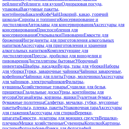
рейлинги
Рейлинги для кухни
Одноразовая посуда,
упаковка
Вакуумные пакеты,
контейнеры
Бакалея
Кофе
Чай
Цикорий, какао, горячий
шоколад
Сиропы и топпинги
Консервирование и
дистилляция
Автоклавы для консервирования
Аксессуары для
консервирования
Приспособления для
консервирования
Открывалки
Пивоварни
Емкости для
брожения
Ингредиенты для приготовления алкогольных
напитков
Аксессуары для приготовления и хранения
алкогольных напитков
Комплектующие для
дистилляторов
Прессы, дробилки для виноделия и
пивоварения
Дистилляторы бытовые
Уборочный
инвентарь
Швабры, насадки
Ведра, тазы для уборки
Наборы
для уборки
Турки, заварочные чайники
Чайники заварочные,
кофейники
Чайники для плиты
Турки, молочники
Аксессуары
для чайников, электрочайников
Фильтры-
кувшины
Хозяйственные товары
Сушилки для белья,
прищепки
Гладильные доски
Урны, контейнеры для
мусора
Органайзеры, корзины, ящики
Туалетная бумага,
бумажные полотенца
Салфетки, мочалки, губки, мусорные
пакеты
Фольга, пленка, пакеты
Упаковочная тара
Аксессуары
для глажения
Аксессуары для стирки
Веревки,
шпагаты
Емкости, дозаторы для моющих средств
Вешалки-
плечики
Мешки хозяйственные
Сувениры
Копилки
Картины,
постеры
Фотоальбомы
Рамки для фотографий,