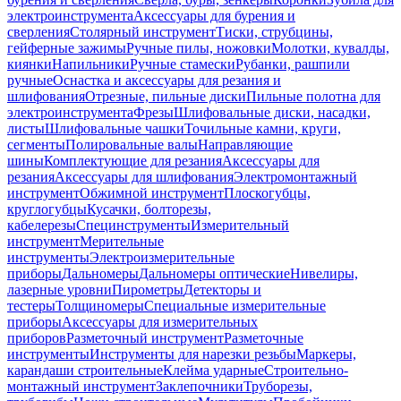
электроинструмента
Аксессуары для бурения и
сверления
Столярный инструмент
Тиски, струбцины,
гейферные зажимы
Ручные пилы, ножовки
Молотки, кувалды,
киянки
Напильники
Ручные стамески
Рубанки, рашпили
ручные
Оснастка и аксессуары для резания и
шлифования
Отрезные, пильные диски
Пильные полотна для
электроинструмента
Фрезы
Шлифовальные диски, насадки,
листы
Шлифовальные чашки
Точильные камни, круги,
сегменты
Полировальные валы
Направляющие
шины
Комплектующие для резания
Аксессуары для
резания
Аксессуары для шлифования
Электромонтажный
инструмент
Обжимной инструмент
Плоскогубцы,
круглогубцы
Кусачки, болторезы,
кабелерезы
Специнструменты
Измерительный
инструмент
Мерительные
инструменты
Электроизмерительные
приборы
Дальномеры
Дальномеры оптические
Нивелиры,
лазерные уровни
Пирометры
Детекторы и
тестеры
Толщиномеры
Специальные измерительные
приборы
Аксессуары для измерительных
приборов
Разметочный инструмент
Разметочные
инструменты
Инструменты для нарезки резьбы
Маркеры,
карандаши строительные
Клейма ударные
Строительно-
монтажный инструмент
Заклепочники
Труборезы,