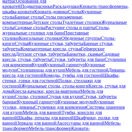
матрас
Основания для
кроватей
Подматрасники
Раскладушки
Кровати-трансформеры,
шкафы-кровати
Кровати-домики
Столы
Кухонные
столы
Барные столы
Столы письменные,
компьютерные
Детские столы
Туалетные столики
Журнальные
столы
Садовые столы
Растущие столы и парты
Столы,
журнальные столики для бани
Приставные
столики
Консольные столики
Обеденные группы
Столы-
книги
Стулья
Кухонные стулья, табуреты
Барные стулья,
табуреты
Компьютерные кресла, стулья
Геймерские
кресла
Детские стулья, табуреты
Банкетки, скамьи
Садовые
кресла, стулья, табуреты
Стулья, табуреты для бани
Стульчики
для кормления
Кухня
Кухонный гарнитур
Кухонные
модули
Столешницы для кухни
Мебель для гостиной
Диваны,
кресла для гостиной
Комоды, тумбы для гостиной
Шкафы,
стенки, горки для гостиной
Полки, стеллажи для
гостиной
Журнальные столы, столы-книги
Кресла, стулья для
дома
Кресла-качалки, кресла-маятники
Мебель для
кухни
Столы, столики
Стулья для кухни
Стулья, табуреты
барные
Кухонный гарнитур
Кухонные модули
Кухонные
уголки, диваны
Стульчики для кормления
Системы хранения
для кухни
Мебель для ванной
Тумбы, консоли для
ванной
Шкафы, пеналы для ванной
Шкафчики, полки для
ванной
Зеркала для ванной
Аксессуары для ванной
Мебель-
трансформер
Мебель-трансформер
Кровати-