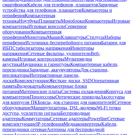
смартфонов
Кабели для телефонов, планшетов
Зарядные
устройства для телефонов, планшетов
Компьютеры и
периферия
Компьютерная
техника
Ноутбуки
Планшеты
Моноблоки
Компьютеры
Игровые
компьютеры
Игровые консоли
Серверное
оборудование
Компьютерная
периферия
Мониторы
Мыши
Клавиатуры
Стилусы
Наборы
периферии
Источники бесперебойного питания
Батареи для
ИБП
Стабилизаторы напряжения
Инверторы
напряжения
Сетевые фильтры, удлинители
Веб-
камеры
Игровые контроллеры
Мультимедиа
акустика
Наушники и гарнитуры
Компьютерные кабели,
переходники
Зарядные, аккумуляторы
Док-станции,
репликаторы
Интерактивные панели,
доски
Комплектующие
Жесткие диски, SSD
Оперативная
память
Видеокарты
Компьютерные блоки
питания
Материнские платы
Системы охлаждения
Корпуса для
компьютеров
Процессоры
Оптические приводы
Аксессуары
для корпусов ПК
Боксы, док-станции для накопителей
Сетевое
оборудование
Маршрутизаторы, DSL-модемы
Wi-Fi точки
доступа, усилители сигнала
Беспроводные
адаптеры
Коммутаторы
Сетевые адаптеры
Powerline
Сетевые
комплектующие
IP-телефония
Медиаконвертеры
Кабели,
переходники сетевые
Антенны для беспроводной
связи
Аксессуары для компьютерной техники
Подставки для