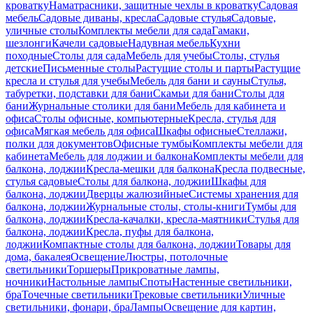
кроватку
Наматрасники, защитные чехлы в кроватку
Садовая
мебель
Садовые диваны, кресла
Садовые стулья
Садовые,
уличные столы
Комплекты мебели для сада
Гамаки,
шезлонги
Качели садовые
Надувная мебель
Кухни
походные
Столы для сада
Мебель для учебы
Столы, стулья
детские
Письменные столы
Растущие столы и парты
Растущие
кресла и стулья для учебы
Мебель для бани и сауны
Стулья,
табуретки, подставки для бани
Скамьи для бани
Столы для
бани
Журнальные столики для бани
Мебель для кабинета и
офиса
Столы офисные, компьютерные
Кресла, стулья для
офиса
Мягкая мебель для офиса
Шкафы офисные
Стеллажи,
полки для документов
Офисные тумбы
Комплекты мебели для
кабинета
Мебель для лоджии и балкона
Комплекты мебели для
балкона, лоджии
Кресла-мешки для балкона
Кресла подвесные,
стулья садовые
Столы для балкона, лоджии
Шкафы для
балкона, лоджии
Дверцы жалюзийные
Системы хранения для
балкона, лоджии
Журнальные столы, столы-книги
Тумбы для
балкона, лоджии
Кресла-качалки, кресла-маятники
Стулья для
балкона, лоджии
Кресла, пуфы для балкона,
лоджии
Компактные столы для балкона, лоджии
Товары для
дома, бакалея
Освещение
Люстры, потолочные
светильники
Торшеры
Прикроватные лампы,
ночники
Настольные лампы
Споты
Настенные светильники,
бра
Точечные светильники
Трековые светильники
Уличные
светильники, фонари, бра
Лампы
Освещение для картин,