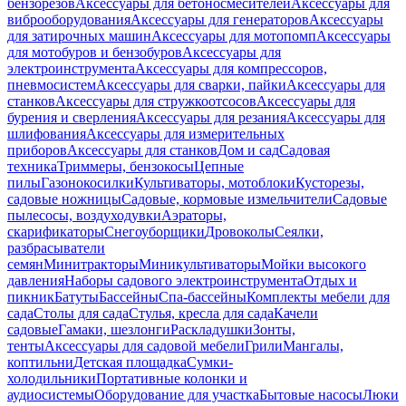
бензорезов
Аксессуары для бетоносмесителей
Аксессуары для
виброоборудования
Аксессуары для генераторов
Аксессуары
для затирочных машин
Аксессуары для мотопомп
Аксессуары
для мотобуров и бензобуров
Аксессуары для
электроинструмента
Аксессуары для компрессоров,
пневмосистем
Аксессуары для сварки, пайки
Аксессуары для
станков
Аксессуары для стружкоотсосов
Аксессуары для
бурения и сверления
Аксессуары для резания
Аксессуары для
шлифования
Аксессуары для измерительных
приборов
Аксессуары для станков
Дом и сад
Садовая
техника
Триммеры, бензокосы
Цепные
пилы
Газонокосилки
Культиваторы, мотоблоки
Кусторезы,
садовые ножницы
Садовые, кормовые измельчители
Садовые
пылесосы, воздуходувки
Аэраторы,
скарификаторы
Снегоуборщики
Дровоколы
Сеялки,
разбрасыватели
семян
Минитракторы
Миникультиваторы
Мойки высокого
давления
Наборы садового электроинструмента
Отдых и
пикник
Батуты
Бассейны
Спа-бассейны
Комплекты мебели для
сада
Столы для сада
Стулья, кресла для сада
Качели
садовые
Гамаки, шезлонги
Раскладушки
Зонты,
тенты
Аксессуары для садовой мебели
Грили
Мангалы,
коптильни
Детская площадка
Сумки-
холодильники
Портативные колонки и
аудиосистемы
Оборудование для участка
Бытовые насосы
Люки