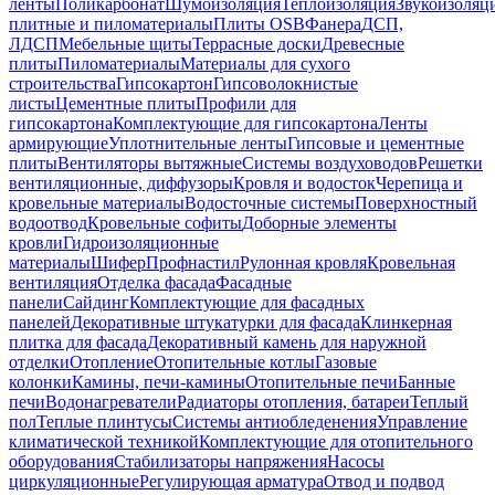
ленты
Поликарбонат
Шумоизоляция
Теплоизоляция
Звукоизоляц
плитные и пиломатериалы
Плиты OSB
Фанера
ДСП,
ЛДСП
Мебельные щиты
Террасные доски
Древесные
плиты
Пиломатериалы
Материалы для сухого
строительства
Гипсокартон
Гипсоволокнистые
листы
Цементные плиты
Профили для
гипсокартона
Комплектующие для гипсокартона
Ленты
армирующие
Уплотнительные ленты
Гипсовые и цементные
плиты
Вентиляторы вытяжные
Системы воздуховодов
Решетки
вентиляционные, диффузоры
Кровля и водосток
Черепица и
кровельные материалы
Водосточные системы
Поверхностный
водоотвод
Кровельные софиты
Доборные элементы
кровли
Гидроизоляционные
материалы
Шифер
Профнастил
Рулонная кровля
Кровельная
вентиляция
Отделка фасада
Фасадные
панели
Сайдинг
Комплектующие для фасадных
панелей
Декоративные штукатурки для фасада
Клинкерная
плитка для фасада
Декоративный камень для наружной
отделки
Отопление
Отопительные котлы
Газовые
колонки
Камины, печи-камины
Отопительные печи
Банные
печи
Водонагреватели
Радиаторы отопления, батареи
Теплый
пол
Теплые плинтусы
Системы антиобледенения
Управление
климатической техникой
Комплектующие для отопительного
оборудования
Стабилизаторы напряжения
Насосы
циркуляционные
Регулирующая арматура
Отвод и подвод