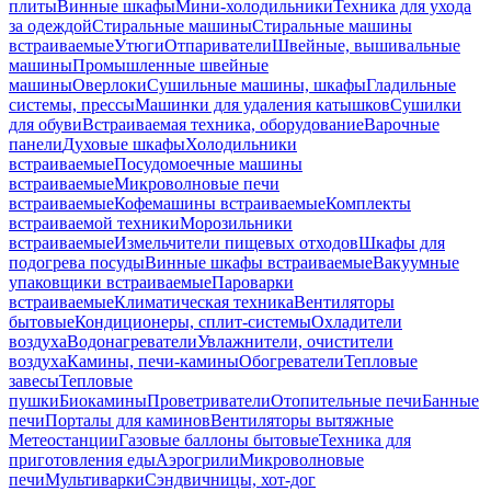
плиты
Винные шкафы
Мини-холодильники
Техника для ухода
за одеждой
Стиральные машины
Стиральные машины
встраиваемые
Утюги
Отпариватели
Швейные, вышивальные
машины
Промышленные швейные
машины
Оверлоки
Сушильные машины, шкафы
Гладильные
системы, прессы
Машинки для удаления катышков
Сушилки
для обуви
Встраиваемая техника, оборудование
Варочные
панели
Духовые шкафы
Холодильники
встраиваемые
Посудомоечные машины
встраиваемые
Микроволновые печи
встраиваемые
Кофемашины встраиваемые
Комплекты
встраиваемой техники
Морозильники
встраиваемые
Измельчители пищевых отходов
Шкафы для
подогрева посуды
Винные шкафы встраиваемые
Вакуумные
упаковщики встраиваемые
Пароварки
встраиваемые
Климатическая техника
Вентиляторы
бытовые
Кондиционеры, сплит-системы
Охладители
воздуха
Водонагреватели
Увлажнители, очистители
воздуха
Камины, печи-камины
Обогреватели
Тепловые
завесы
Тепловые
пушки
Биокамины
Проветриватели
Отопительные печи
Банные
печи
Порталы для каминов
Вентиляторы вытяжные
Метеостанции
Газовые баллоны бытовые
Техника для
приготовления еды
Аэрогрили
Микроволновые
печи
Мультиварки
Сэндвичницы, хот-дог