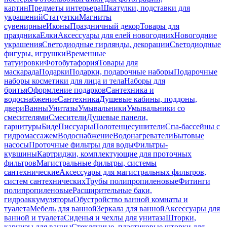
картин
Предметы интерьера
Шкатулки, подставки для
украшений
Статуэтки
Магниты
сувенирные
Иконы
Праздничный декор
Товары для
праздника
Елки
Аксессуары для елей новогодних
Новогодние
украшения
Светодиодные гирлянды, декорации
Светодиодные
фигуры, игрушки
Временные
татуировки
Фотобутафория
Товары для
маскарада
Подарки
Подарки, подарочные наборы
Подарочные
наборы косметики для лица и тела
Наборы для
бритья
Оформление подарков
Сантехника и
водоснабжение
Сантехника
Душевые кабины, поддоны,
двери
Ванны
Унитазы
Умывальники
Умывальники со
смесителями
Смесители
Душевые панели,
гарнитуры
Биде
Писсуары
Полотенцесушители
Спа-бассейны с
гидромассажем
Водоснабжение
Водонагреватели
Бытовые
насосы
Проточные фильтры для воды
Фильтры-
кувшины
Картриджи, комплектующие для проточных
фильтров
Магистральные фильтры, системы
сантехнические
Аксессуары для магистральных фильтров,
систем сантехнических
Трубы полипропиленовые
Фитинги
полипропиленовые
Расширительные баки,
гидроаккумуляторы
Обустройство ванной комнаты и
туалета
Мебель для ванной
Зеркала для ванной
Аксессуары для
ванной и туалета
Сиденья и чехлы для унитаза
Шторки,
карнизы для ванны
Стеклянные, пластиковые шторки для