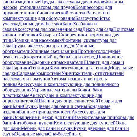
канализационные
Пруды, аксессуары для прудов
Фильтры,
насосы, стерилизаторы для прудов
Компрессоры для
прудов
Станции биологической очистки
Запчасти и
комплектующие для оборудования
Благоустройство
участка
Дачные дома
Беседки
Бани
Хозблоки и
сараи
Аксессуары для озеленения сада
Декор для сада
Почтовые
ящики, таблички
Козырьки
Скворечники, кормушки для
птиц
Домики для насекомых
Фонтаны, скульптуры для
сада
Пруды, аксессуары для прудов
Уличные
обогреватели
Уличные светильники
Противогололедные
реагенты
Декоративный щебень
Сад и огород
Поливочное
оборудование
Садовые опрыскиватели
Шланги для дома и
сада
Парники
Теплицы
Комплектующие для теплиц
Модульные
грядки
Садовые компостеры
Уничтожители, отпугиватели
насекомых и грызунов
Автоматизация и контроль
полива
Аксессуары и комплектующие для поливочного
оборудования
Укрывные материалы
Бочки, баки
пластиковые
Аксессуары и комплектующие для
опрыскивателей
Шланги для опрыскивателей
Товары для
бани
Бани
Сауны
Двери для бани и сауны
Бондарные
изделия
Банные принадлежности
Аксессуары для
бани
Оснащение и декор для бани
Измерительные приборы для
бани
Фитобочки, купели
Комплектующие для купелей
Окна
для бани
Мебель для бани и сауны
Ручки дверные для бани и
сауны
Эфирные масла
Спа-бассейны с