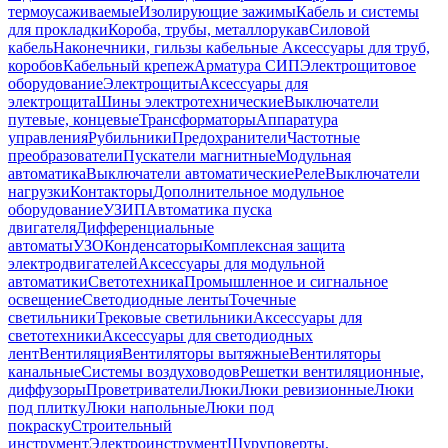
термоусаживаемые
Изолирующие зажимы
Кабель и системы
для прокладки
Короба, трубы, металлорукав
Силовой
кабель
Наконечники, гильзы кабельные
Аксессуары для труб,
коробов
Кабельный крепеж
Арматура СИП
Электрощитовое
оборудование
Электрощиты
Аксессуары для
электрощита
Шины электротехнические
Выключатели
путевые, концевые
Трансформаторы
Аппаратура
управления
Рубильники
Предохранители
Частотные
преобразователи
Пускатели магнитные
Модульная
автоматика
Выключатели автоматические
Реле
Выключатели
нагрузки
Контакторы
Дополнительное модульное
оборудование
УЗИП
Автоматика пуска
двигателя
Дифференциальные
автоматы
УЗО
Конденсаторы
Комплексная защита
электродвигателей
Аксессуары для модульной
автоматики
Светотехника
Промышленное и сигнальное
освещение
Светодиодные ленты
Точечные
светильники
Трековые светильники
Аксессуары для
светотехники
Аксессуары для светодиодных
лент
Вентиляция
Вентиляторы вытяжные
Вентиляторы
канальные
Системы воздуховодов
Решетки вентиляционные,
диффузоры
Проветриватели
Люки
Люки ревизионные
Люки
под плитку
Люки напольные
Люки под
покраску
Строительный
инструмент
Электроинструмент
Шуруповерты,