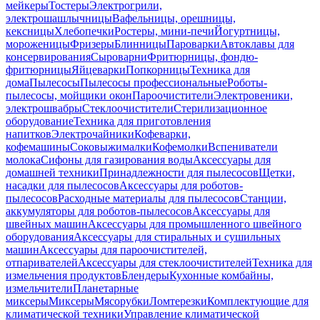
мейкеры
Тостеры
Электрогрили,
электрошашлычницы
Вафельницы, орешницы,
кексницы
Хлебопечки
Ростеры, мини-печи
Йогуртницы,
мороженицы
Фризеры
Блинницы
Пароварки
Автоклавы для
консервирования
Сыроварни
Фритюрницы, фондю-
фритюрницы
Яйцеварки
Попкорницы
Техника для
дома
Пылесосы
Пылесосы профессиональные
Роботы-
пылесосы, мойщики окон
Пароочистители
Электровеники,
электрошвабры
Стеклоочистители
Стерилизационное
оборудование
Техника для приготовления
напитков
Электрочайники
Кофеварки,
кофемашины
Соковыжималки
Кофемолки
Вспениватели
молока
Сифоны для газирования воды
Аксессуары для
домашней техники
Принадлежности для пылесосов
Щетки,
насадки для пылесосов
Аксессуары для роботов-
пылесосов
Расходные материалы для пылесосов
Станции,
аккумуляторы для роботов-пылесосов
Аксессуары для
швейных машин
Аксессуары для промышленного швейного
оборудования
Аксессуары для стиральных и сушильных
машин
Аксессуары для пароочистителей,
отпаривателей
Аксессуары для стеклоочистителей
Техника для
измельчения продуктов
Блендеры
Кухонные комбайны,
измельчители
Планетарные
миксеры
Миксеры
Мясорубки
Ломтерезки
Комплектующие для
климатической техники
Управление климатической