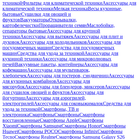
техникой
Фильтры для климатической техники
Аксессуары для
климатической техники
Мелкая техника
Весы кухонные,
бытовые
Сушилки для овощей и
фруктов
Вакууматоры
Открывалки,
картофелечистки
Проращиватели семян
Маслобойки,
сепараторы бытовые
Аксессуары для крупной
техники
Аксессуары для вытяжек
Аксессуары для плит и
духовок
Аксессуары для холодильников
Аксессуары для
посудомоечных машин
Средства для посудомоечных
машин
Средства для ухода за техникой
Аксессуары для
кухонной техники
Аксессуары для микроволновых
печей
Вакуумные пакеты, контейнеры
Аксессуары для
кофемашин
Аксессуары для мультиварок,
хлебопечек
Аксессуары для тостеров, сэндвичниц
Аксессуары
для кухонных комбайнов
Аксессуары для
мясорубок
Аксессуары для блендеров, миксеров
Аксессуары
для сушилок овощей и фруктов
Аксессуары для
йогуртниц
Аксессуары для аэрогрилей,
электрогрилей
Аксессуары для соковыжималок
Средства для
ухода за техникой
Смартфоны, ТВ и
электроника
Смартфоны
Смартфоны
Смартфоны
восстановленные
Смартфоны Apple
Смартфоны
Xiaomi
Смартфоны Samsung
Смартфоны Honor
Смартфоны
Huawei
Смартфоны POCO
Смартфоны Infinix
Смартфоны
Tecno
Смартфоны Realme
Смартфоны Samsung Galaxy S26