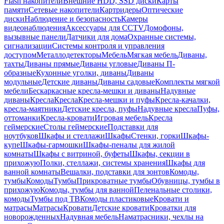
Flash накопители
Внешние HDD, SSD диски
Карты
памяти
Сетевые накопители
Картридеры
Оптические
диски
Наблюдение и безопасность
Камеры
видеонаблюдения
Аксессуары для CCTV
Домофоны,
вызывные панели
Датчики для дома
Охранные системы,
сигнализации
Системы контроля и управления
доступом
Металлодетекторы
Мебель
Мягкая мебель
Диваны,
тахты
Диваны прямые
Диваны угловые
Диваны П-
образные
Кухонные уголки, диваны
Диваны
модульные
Детские диваны
Диваны садовые
Комплекты мягкой
мебели
Бескаркасные кресла-мешки и диваны
Надувные
диваны
Кресла
Кресла
Кресла-мешки и пуфы
Кресла-качалки,
кресла-маятники
Детские кресла, пуфы
Надувные кресла
Пуфы,
оттоманки
Кресла-кровати
Игровая мебель
Кресла
геймерские
Столы геймерские
Подставки для
ноутбуков
Шкафы и стеллажи
Шкафы
Стенки, горки
Шкафы-
купе
Шкафы-гармошки
Шкафы-пеналы для жилой
комнаты
Шкафы с витриной, буфеты
Шкафы, секции в
прихожую
Полки, стеллажи, системы хранения
Шкафы для
ванной комнаты
Вешалки, подставки для зонтов
Комоды,
тумбы
Комоды
Тумбы
Прикроватные тумбы
Обувницы, тумбы в
прихожую
Комоды, тумбы для ванной
Пеленальные столики,
комоды
Тумбы под ТВ
Комоды пластиковые
Кровати и
матрасы
Матрасы
Кровати
Детские кровати
Кроватки для
новорожденных
Надувная мебель
Наматрасники, чехлы на