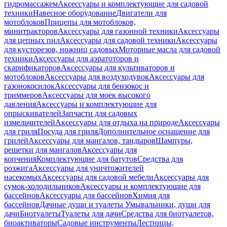
гидромассажем
Аксессуары и комплектующие для садовой
техники
Навесное оборудование
Двигатели для
мотоблоков
Прицепы для мотоблоков,
минитракторов
Аксессуары для газонной техники
Аксессуары
для цепных пил
Аксессуары для садовой техники
Аксессуары
для кусторезов, ножниц садовых
Моторные масла для садовой
техники
Аксессуары для аэратоторов и
скарификаторов
Аксессуары для культиваторов и
мотоблоков
Аксессуары для воздуходувок
Аксессуары для
газонокосилок
Аксессуары для бензокос и
триммеров
Аксессуары для моек высокого
давления
Аксессуары и комплектующие для
опрыскивателей
Запчасти для садовых
измельчителей
Аксессуары для отдыха на природе
Аксессуары
для гриля
Посуда для гриля
Дополнительное оснащение для
грилей
Аксессуары для мангалов, тандыров
Шампуры,
решетки для мангалов
Аксессуары для
копчения
Комплектующие для батутов
Средства для
розжига
Аксессуары для уничтожителей
насекомых
Аксессуары для садовой мебели
Аксессуары для
сумок-холодильников
Аксессуары и комплектующие для
бассейнов
Аксессуары для бассейнов
Химия для
бассейнов
Дачные души и туалеты
Умывальники, души для
дачи
Биотуалеты
Туалеты для дачи
Средства для биотуалетов,
биоактиваторы
Садовые инструменты
Лестницы,