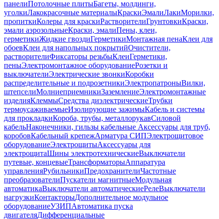
панели
Потолочные плиты
Багеты, молдинги,
уголки
Лакокрасочные материалы
Краски
Эмали
Лаки
Морилки,
пропитки
Колеры для краски
Растворители
Грунтовки
Краски,
эмали аэрозольные
Краски, эмали
Пены, клеи,
герметики
Жидкие гвозди
Герметики
Монтажная пена
Клеи для
обоев
Клеи для напольных покрытий
Очистители,
растворители
Фиксаторы резьбы
Клеи
Герметики,
пены
Электромонтажное оборудование
Розетки и
выключатели
Электрические звонки
Коробки
распределительные и подрозетники
Электропатроны
Вилки,
штепсели
Молниеприемники
Заземление
Электромонтажные
изделия
Клеммы
Средства диэлектрические
Трубки
термоусаживаемые
Изолирующие зажимы
Кабель и системы
для прокладки
Короба, трубы, металлорукав
Силовой
кабель
Наконечники, гильзы кабельные
Аксессуары для труб,
коробов
Кабельный крепеж
Арматура СИП
Электрощитовое
оборудование
Электрощиты
Аксессуары для
электрощита
Шины электротехнические
Выключатели
путевые, концевые
Трансформаторы
Аппаратура
управления
Рубильники
Предохранители
Частотные
преобразователи
Пускатели магнитные
Модульная
автоматика
Выключатели автоматические
Реле
Выключатели
нагрузки
Контакторы
Дополнительное модульное
оборудование
УЗИП
Автоматика пуска
двигателя
Дифференциальные