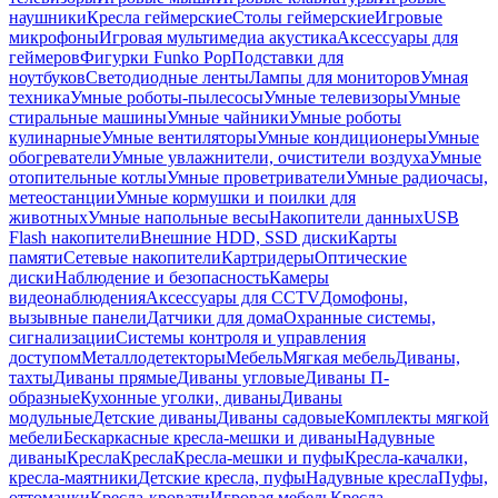
наушники
Кресла геймерские
Столы геймерские
Игровые
микрофоны
Игровая мультимедиа акустика
Аксессуары для
геймеров
Фигурки Funko Pop
Подставки для
ноутбуков
Светодиодные ленты
Лампы для мониторов
Умная
техника
Умные роботы-пылесосы
Умные телевизоры
Умные
стиральные машины
Умные чайники
Умные роботы
кулинарные
Умные вентиляторы
Умные кондиционеры
Умные
обогреватели
Умные увлажнители, очистители воздуха
Умные
отопительные котлы
Умные проветриватели
Умные радиочасы,
метеостанции
Умные кормушки и поилки для
животных
Умные напольные весы
Накопители данных
USB
Flash накопители
Внешние HDD, SSD диски
Карты
памяти
Сетевые накопители
Картридеры
Оптические
диски
Наблюдение и безопасность
Камеры
видеонаблюдения
Аксессуары для CCTV
Домофоны,
вызывные панели
Датчики для дома
Охранные системы,
сигнализации
Системы контроля и управления
доступом
Металлодетекторы
Мебель
Мягкая мебель
Диваны,
тахты
Диваны прямые
Диваны угловые
Диваны П-
образные
Кухонные уголки, диваны
Диваны
модульные
Детские диваны
Диваны садовые
Комплекты мягкой
мебели
Бескаркасные кресла-мешки и диваны
Надувные
диваны
Кресла
Кресла
Кресла-мешки и пуфы
Кресла-качалки,
кресла-маятники
Детские кресла, пуфы
Надувные кресла
Пуфы,
оттоманки
Кресла-кровати
Игровая мебель
Кресла