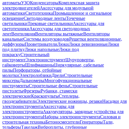
автоматы
УЗО
Конденсаторы
Комплексная защита
электродвигателей
Аксессуары для модульной
автоматики
Светотехника
Промышленное и сигнальное
освещение
Светодиодные ленты
Точечные
светильники
Трековые светильники
Аксессуары для
светотехники
Аксессуары для светодиодных
лент
Вентиляция
Вентиляторы вытяжные
Вентиляторы
канальные
Системы воздуховодов
Решетки вентиляционные,
диффузоры
Проветриватели
Люки
Люки ревизионные
Люки
под плитку
Люки напольные
Люки под
покраску
Строительный
инструмент
Электроинструмент
Шуруповерты,
гайковерты
Шлифмашины
Циркулярные, сабельные
пилы
Перфораторы, отбойные
молотки
Электролобзики
Дрели
Строительные
миксеры
Дальномеры
Многофункциональные
инструменты
Строительные фены
Строительные
пистолеты
Фрезеры
Рубанки, стамески
электрические
Краскопульты
Степлеры,
гвоздезабиватели
Электрические ножницы, резаки
Насадки для
электроинструмента
Аксессуары для
электроинструмента
Аккумуляторы, зарядные устройства для
электроинструмента
Наборы электроинструмента
Силовая и
строительная техника
Бетоносмесители
Генераторы
Тали,
тельферы
Такелаж
Виброплиты, глубинные