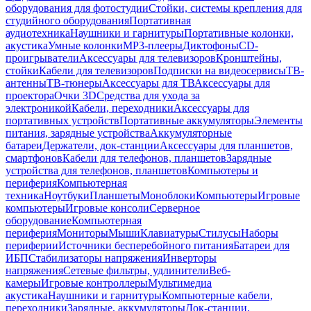
оборудования для фотостудии
Стойки, системы крепления для
студийного оборудования
Портативная
аудиотехника
Наушники и гарнитуры
Портативные колонки,
акустика
Умные колонки
MP3-плееры
Диктофоны
CD-
проигрыватели
Аксессуары для телевизоров
Кронштейны,
стойки
Кабели для телевизоров
Подписки на видеосервисы
ТВ-
антенны
ТВ-тюнеры
Аксессуары для ТВ
Аксессуары для
проектора
Очки 3D
Средства для ухода за
электроникой
Кабели, переходники
Аксессуары для
портативных устройств
Портативные аккумуляторы
Элементы
питания, зарядные устройства
Аккумуляторные
батареи
Держатели, док-станции
Аксессуары для планшетов,
смартфонов
Кабели для телефонов, планшетов
Зарядные
устройства для телефонов, планшетов
Компьютеры и
периферия
Компьютерная
техника
Ноутбуки
Планшеты
Моноблоки
Компьютеры
Игровые
компьютеры
Игровые консоли
Серверное
оборудование
Компьютерная
периферия
Мониторы
Мыши
Клавиатуры
Стилусы
Наборы
периферии
Источники бесперебойного питания
Батареи для
ИБП
Стабилизаторы напряжения
Инверторы
напряжения
Сетевые фильтры, удлинители
Веб-
камеры
Игровые контроллеры
Мультимедиа
акустика
Наушники и гарнитуры
Компьютерные кабели,
переходники
Зарядные, аккумуляторы
Док-станции,