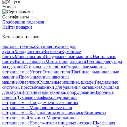
Услуги
Сертификаты
Подборщик подарков
Найти подарки
Категории товаров
Бытовая техника
Крупная техника для
кухни
Холодильники
Вытяжки
Кухонные
плиты
Морозильники
Посудомоечные машины
Настольные
плиты
Винные шкафы
Мини-холодильники
Техника для ухода
за одеждой
Стиральные машины
Стиральные машины
встраиваемые
Утюги
Отпариватели
Швейные, вышивальные
машины
Промышленные швейные
машины
Оверлоки
Сушильные машины, шкафы
Гладильные
системы, прессы
Машинки для удаления катышков
Сушилки
для обуви
Встраиваемая техника, оборудование
Варочные
панели
Духовые шкафы
Холодильники
встраиваемые
Посудомоечные машины
встраиваемые
Микроволновые печи
встраиваемые
Кофемашины встраиваемые
Комплекты
встраиваемой техники
Морозильники
встраиваемые
Измельчители пищевых отходов
Шкафы для