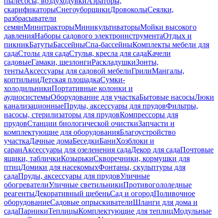
пылесосы, воздуходувки
Аэраторы,
скарификаторы
Снегоуборщики
Дровоколы
Сеялки,
разбрасыватели
семян
Минитракторы
Миникультиваторы
Мойки высокого
давления
Наборы садового электроинструмента
Отдых и
пикник
Батуты
Бассейны
Спа-бассейны
Комплекты мебели для
сада
Столы для сада
Стулья, кресла для сада
Качели
садовые
Гамаки, шезлонги
Раскладушки
Зонты,
тенты
Аксессуары для садовой мебели
Грили
Мангалы,
коптильни
Детская площадка
Сумки-
холодильники
Портативные колонки и
аудиосистемы
Оборудование для участка
Бытовые насосы
Люки
канализационные
Пруды, аксессуары для прудов
Фильтры,
насосы, стерилизаторы для прудов
Компрессоры для
прудов
Станции биологической очистки
Запчасти и
комплектующие для оборудования
Благоустройство
участка
Дачные дома
Беседки
Бани
Хозблоки и
сараи
Аксессуары для озеленения сада
Декор для сада
Почтовые
ящики, таблички
Козырьки
Скворечники, кормушки для
птиц
Домики для насекомых
Фонтаны, скульптуры для
сада
Пруды, аксессуары для прудов
Уличные
обогреватели
Уличные светильники
Противогололедные
реагенты
Декоративный щебень
Сад и огород
Поливочное
оборудование
Садовые опрыскиватели
Шланги для дома и
сада
Парники
Теплицы
Комплектующие для теплиц
Модульные