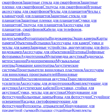
смартфонов
Защитные стекла для смартфонов
Защитные
пленки для смартфонов
Стилусы для смартфонов
Игровые
аксессуары для смартфонов
Чехлы для планшетов
Чехлы с
клавиатурой для планшетов
Защитные стекла для
планшетов
Защитные пленки для планшетов
Сумки для
планшетов
Стилусы для планшетов
Аксессуары для
планшетов, смартфонов
Кабели для телефонов,
планшетов
Фото,
видеосъемка
Фотоаппараты
Видеокамеры
Экшн-камеры
Карты
памяти
Объективы
Вспышки
Аксессуары для камер
Сумки и
чехлы для камер
Зарядные устройства, аккумуляторы для фото,
видеокамер
Аксессуары для объективов
Штативы
Цифровые
фоторамки
Аудиотехника
Мультимедиа акустика
Радиочасы,
метеостанции
Радиоприемники
Музыкальные
центры
Домашние кинотеатры
Акустические
системы
Проигрыватели виниловых пластинок
Аксессуары
для виниловых проигрывателей
Виниловые
пластинки
Инсталляционная акустика
Трансляционные
усилители
Аксессуары для аудиотехники
Комплектующие для
акустики
Акустические кабели
Подставки, стойки для
акустики
Сумки, чехлы для акустики
Оборудование для
фотостудии
Кольцевые лампы
Фоны для фотостудии
Студийное
освещение
Насадки светоформирующие для
фотостудии
Фотозонты, отражатели
Оборудование для
предметной съемки
Вспышки студийные
Комплекты