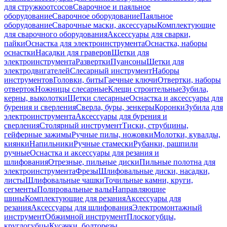
для стружкоотсосов
Сварочное и паяльное
оборудование
Сварочное оборудование
Паяльное
оборудование
Сварочные маски, аксессуары
Комплектующие
для сварочного оборудования
Аксессуары для сварки,
пайки
Оснастка для электроинструмента
Оснастка, наборы
оснастки
Насадки для граверов
Щетки для
электроинструмента
Развертки
Пуансоны
Щетки для
электродвигателей
Слесарный инструмент
Наборы
инструментов
Головки, биты
Гаечные ключи
Отвертки, наборы
отверток
Ножницы слесарные
Клещи строительные
Зубила,
керны, выколотки
Щетки слесарные
Оснастка и аксессуары для
бурения и сверления
Сверла, буры, зенкеры
Коронки
Зубила для
электроинструмента
Аксессуары для бурения и
сверления
Столярный инструмент
Тиски, струбцины,
гейферные зажимы
Ручные пилы, ножовки
Молотки, кувалды,
киянки
Напильники
Ручные стамески
Рубанки, рашпили
ручные
Оснастка и аксессуары для резания и
шлифования
Отрезные, пильные диски
Пильные полотна для
электроинструмента
Фрезы
Шлифовальные диски, насадки,
листы
Шлифовальные чашки
Точильные камни, круги,
сегменты
Полировальные валы
Направляющие
шины
Комплектующие для резания
Аксессуары для
резания
Аксессуары для шлифования
Электромонтажный
инструмент
Обжимной инструмент
Плоскогубцы,
круглогубцы
Кусачки, болторезы,