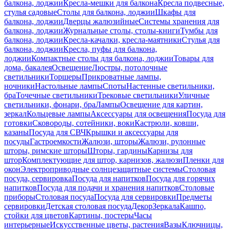
балкона, лоджии
Кресла-мешки для балкона
Кресла подвесные,
стулья садовые
Столы для балкона, лоджии
Шкафы для
балкона, лоджии
Дверцы жалюзийные
Системы хранения для
балкона, лоджии
Журнальные столы, столы-книги
Тумбы для
балкона, лоджии
Кресла-качалки, кресла-маятники
Стулья для
балкона, лоджии
Кресла, пуфы для балкона,
лоджии
Компактные столы для балкона, лоджии
Товары для
дома, бакалея
Освещение
Люстры, потолочные
светильники
Торшеры
Прикроватные лампы,
ночники
Настольные лампы
Споты
Настенные светильники,
бра
Точечные светильники
Трековые светильники
Уличные
светильники, фонари, бра
Лампы
Освещение для картин,
зеркал
Кольцевые лампы
Аксессуары для освещения
Посуда для
готовки
Сковороды, сотейники, воки
Кастрюли, ковши,
казаны
Посуда для СВЧ
Крышки и аксессуары для
посуды
Гастроемкости
Жалюзи, шторы
Жалюзи, рулонные
шторы, римские шторы
Шторы, гардины
Карнизы для
штор
Комплектующие для штор, карнизов, жалюзи
Пленки для
окон
Электроприводные солнцезащитные системы
Столовая
посуда, сервировка
Посуда для напитков
Посуда для горячих
напитков
Посуда для подачи и хранения напитков
Столовые
приборы
Столовая посуда
Посуда для сервировки
Предметы
сервировки
Детская столовая посуда
Декор
Зеркала
Кашпо,
стойки для цветов
Картины, постеры
Часы
интерьерные
Искусственные цветы, растения
Вазы
Ключницы,