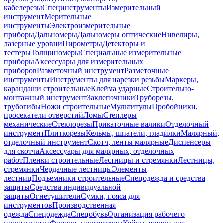
кабелерезы
Специнструменты
Измерительный
инструмент
Мерительные
инструменты
Электроизмерительные
приборы
Дальномеры
Дальномеры оптические
Нивелиры,
лазерные уровни
Пирометры
Детекторы и
тестеры
Толщиномеры
Специальные измерительные
приборы
Аксессуары для измерительных
приборов
Разметочный инструмент
Разметочные
инструменты
Инструменты для нарезки резьбы
Маркеры,
карандаши строительные
Клейма ударные
Строительно-
монтажный инструмент
Заклепочники
Труборезы,
трубогибы
Ножи строительные
Мультитулы
Пробойники,
просекатели отверстий
Ломы
Степлеры
механические
Стеклорезы
Прикаточные валики
Отделочный
инструмент
Плиткорезы
Кельмы, шпатели, гладилки
Малярный,
отделочный инструмент
Скотч, ленты малярные
Диспенсеры
для скотча
Аксессуары для малярных, отделочных
работ
Пленки строительные
Лестницы и стремянки
Лестницы,
стремянки
Чердачные лестницы
Элементы
лестниц
Подъемники строительные
Спецодежда и средства
защиты
Средства индивидуальной
защиты
Огнетушители
Сумки, пояса для
инструментов
Производственная
одежда
Спецодежда
Спецобувь
Организация рабочего
пространства
Фонари, прожекторы
Кейсы, ящики для