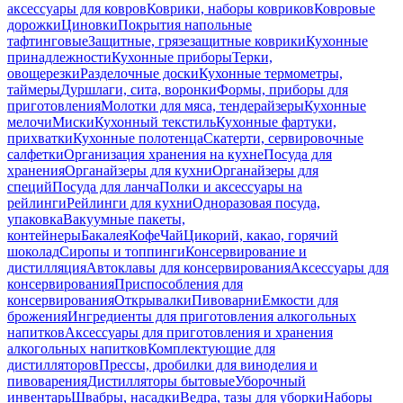
аксессуары для ковров
Коврики, наборы ковриков
Ковровые
дорожки
Циновки
Покрытия напольные
тафтинговые
Защитные, грязезащитные коврики
Кухонные
принадлежности
Кухонные приборы
Терки,
овощерезки
Разделочные доски
Кухонные термометры,
таймеры
Дуршлаги, сита, воронки
Формы, приборы для
приготовления
Молотки для мяса, тендерайзеры
Кухонные
мелочи
Миски
Кухонный текстиль
Кухонные фартуки,
прихватки
Кухонные полотенца
Скатерти, сервировочные
салфетки
Организация хранения на кухне
Посуда для
хранения
Органайзеры для кухни
Органайзеры для
специй
Посуда для ланча
Полки и аксессуары на
рейлинги
Рейлинги для кухни
Одноразовая посуда,
упаковка
Вакуумные пакеты,
контейнеры
Бакалея
Кофе
Чай
Цикорий, какао, горячий
шоколад
Сиропы и топпинги
Консервирование и
дистилляция
Автоклавы для консервирования
Аксессуары для
консервирования
Приспособления для
консервирования
Открывалки
Пивоварни
Емкости для
брожения
Ингредиенты для приготовления алкогольных
напитков
Аксессуары для приготовления и хранения
алкогольных напитков
Комплектующие для
дистилляторов
Прессы, дробилки для виноделия и
пивоварения
Дистилляторы бытовые
Уборочный
инвентарь
Швабры, насадки
Ведра, тазы для уборки
Наборы