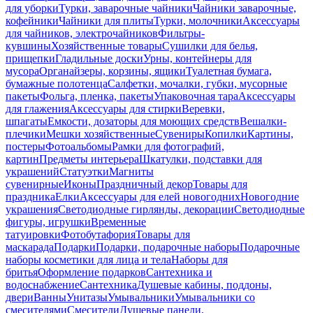
для уборки
Турки, заварочные чайники
Чайники заварочные,
кофейники
Чайники для плиты
Турки, молочники
Аксессуары
для чайников, электрочайников
Фильтры-
кувшины
Хозяйственные товары
Сушилки для белья,
прищепки
Гладильные доски
Урны, контейнеры для
мусора
Органайзеры, корзины, ящики
Туалетная бумага,
бумажные полотенца
Салфетки, мочалки, губки, мусорные
пакеты
Фольга, пленка, пакеты
Упаковочная тара
Аксессуары
для глажения
Аксессуары для стирки
Веревки,
шпагаты
Емкости, дозаторы для моющих средств
Вешалки-
плечики
Мешки хозяйственные
Сувениры
Копилки
Картины,
постеры
Фотоальбомы
Рамки для фотографий,
картин
Предметы интерьера
Шкатулки, подставки для
украшений
Статуэтки
Магниты
сувенирные
Иконы
Праздничный декор
Товары для
праздника
Елки
Аксессуары для елей новогодних
Новогодние
украшения
Светодиодные гирлянды, декорации
Светодиодные
фигуры, игрушки
Временные
татуировки
Фотобутафория
Товары для
маскарада
Подарки
Подарки, подарочные наборы
Подарочные
наборы косметики для лица и тела
Наборы для
бритья
Оформление подарков
Сантехника и
водоснабжение
Сантехника
Душевые кабины, поддоны,
двери
Ванны
Унитазы
Умывальники
Умывальники со
смесителями
Смесители
Душевые панели,