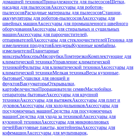
домашней техники
Принадлежности для пылесосов
Щетки,
насадки для пылесосов
Аксессуары для роботов-
пылесосов
Расходные материалы для пылесосов
Станции,
аккумуляторы для роботов-пылесосов
Аксессуары для
швейных машин
Аксессуары для промышленного швейного
оборудования
Аксессуары для стиральных и сушильных
машин
Аксессуары для пароочистителей,
отпаривателей
Аксессуары для стеклоочистителей
Техника для
измельчения продуктов
Блендеры
Кухонные комбайны,
измельчители
Планетарные
миксеры
Миксеры
Мясорубки
Ломтерезки
Комплектующие для
климатической техники
Управление климатической
техникой
Фильтры для климатической техники
Аксессуары для
климатической техники
Мелкая техника
Весы кухонные,
бытовые
Сушилки для овощей и
фруктов
Вакууматоры
Открывалки,
картофелечистки
Проращиватели семян
Маслобойки,
сепараторы бытовые
Аксессуары для крупной
техники
Аксессуары для вытяжек
Аксессуары для плит и
духовок
Аксессуары для холодильников
Аксессуары для
посудомоечных машин
Средства для посудомоечных
машин
Средства для ухода за техникой
Аксессуары для
кухонной техники
Аксессуары для микроволновых
печей
Вакуумные пакеты, контейнеры
Аксессуары для
кофемашин
Аксессуары для мультиварок,