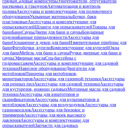
грядки
Садовые компостеры
Уничтожители, отпугиватели
насекомых и грызунов
Автоматизация и контроль
полива
Аксессуары и комплектующие для поливочного
оборудования
Укрывные материалы
Бочки, баки
пластиковые
Аксессуары и комплектующие для
опрыскивателей
Шланги для опрыскивателей
Товары для
бани
Бани
Сауны
Двери для бани и сауны
Бондарные
изделия
Банные принадлежности
Аксессуары для
бани
Оснащение и декор для бани
Измерительные приборы для
бани
Фитобочки, купели
Комплектующие для купелей
Окна
для бани
Мебель для бани и сауны
Ручки дверные для бани и
сауны
Эфирные масла
Спа-бассейны с
гидромассажем
Аксессуары и комплектующие для садовой
техники
Навесное оборудование
Двигатели для
мотоблоков
Прицепы для мотоблоков,
минитракторов
Аксессуары для газонной техники
Аксессуары
для цепных пил
Аксессуары для садовой техники
Аксессуары
для кусторезов, ножниц садовых
Моторные масла для садовой
техники
Аксессуары для аэратоторов и
скарификаторов
Аксессуары для культиваторов и
мотоблоков
Аксессуары для воздуходувок
Аксессуары для
газонокосилок
Аксессуары для бензокос и
триммеров
Аксессуары для моек высокого
давления
Аксессуары и комплектующие для
опрыскивателей
Запчасти для садовых