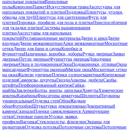
напольные покрытия
Виниловые
полы
Ковролин
Паркет
Искусственная трава
Аксессуары для
напольных покрытий и плитки
Подложка
Плинтусы, уголки,
обводы для труб
Плинтусы для сантехники
Фуги для
плитки
Порожки, профили для пола и плитки
Приспособления
для укладки плитки
Системы выравнивания
плитки
Аксессуары для напольных
покрытий
Реставрационные материалы
Двери и арки
Двери
входные
Двери межкомнатные
Арки межкомнатные
Москитные
сетки
Двери для бани и сауны
Коробки и
фурнитура
Наличники, коробки, доборы
Ручки дверные
Замки
дверные
Петли дверные
Фурнитура дверная
Доводчики
дверные
Окна и подоконники
Окна
Подоконники, отливы
Окна
мансардные
Фурнитура оконная
Мягкие окна
Москитные сетки
на окна
Жалюзи уличные
Пленки солнцезащитные
Крепежные
изделия
Саморезы, шурупы
Гвозди
Анкеры, дюбели
Скобы,
штифты
Перфорированный крепеж
Гайки,
шайбы
Заклепки
Болты, винты, шпильки
Хомуты
Химические
анкеры
Карабины
Фиксаторы арматуры
Шплинты
Пружины
универсальные
Отделка стен
Обои
Жидкие
обои
Фотообои
Штукатурки декоративные
Декоративный
камень
Скинали
Пленки самоклеящиеся
Армирующие
сетки
Стеновые панели
Уголки, маяки,
профили
Вагонка
Стеклохолсты, флизелин
Экраны для
радиаторов
Отделка потолка
Потолочные системы
Потолочные