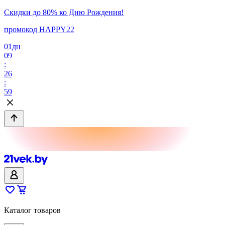
Скидки до 80% ко Дню Рождения!
промокод HAPPY22
01
дн
09
:
26
:
59
Каталог товаров