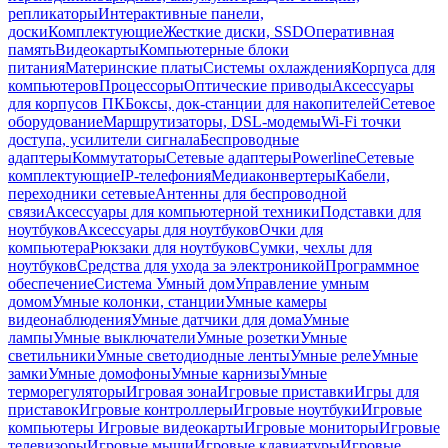
репликаторы
Интерактивные панели,
доски
Комплектующие
Жесткие диски, SSD
Оперативная
память
Видеокарты
Компьютерные блоки
питания
Материнские платы
Системы охлаждения
Корпуса для
компьютеров
Процессоры
Оптические приводы
Аксессуары
для корпусов ПК
Боксы, док-станции для накопителей
Сетевое
оборудование
Маршрутизаторы, DSL-модемы
Wi-Fi точки
доступа, усилители сигнала
Беспроводные
адаптеры
Коммутаторы
Сетевые адаптеры
Powerline
Сетевые
комплектующие
IP-телефония
Медиаконвертеры
Кабели,
переходники сетевые
Антенны для беспроводной
связи
Аксессуары для компьютерной техники
Подставки для
ноутбуков
Аксессуары для ноутбуков
Очки для
компьютера
Рюкзаки для ноутбуков
Сумки, чехлы для
ноутбуков
Средства для ухода за электроникой
Программное
обеспечение
Система Умный дом
Управление умным
домом
Умные колонки, станции
Умные камеры
видеонаблюдения
Умные датчики для дома
Умные
лампы
Умные выключатели
Умные розетки
Умные
светильники
Умные светодиодные ленты
Умные реле
Умные
замки
Умные домофоны
Умные карнизы
Умные
терморегуляторы
Игровая зона
Игровые приставки
Игры для
приставок
Игровые контроллеры
Игровые ноутбуки
Игровые
компьютеры
Игровые видеокарты
Игровые мониторы
Игровые
телевизоры
Игровые мыши
Игровые клавиатуры
Игровые