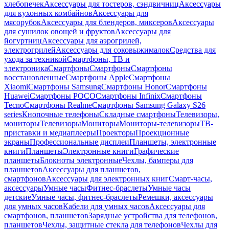
хлебопечек
Аксессуары для тостеров, сэндвичниц
Аксессуары
для кухонных комбайнов
Аксессуары для
мясорубок
Аксессуары для блендеров, миксеров
Аксессуары
для сушилок овощей и фруктов
Аксессуары для
йогуртниц
Аксессуары для аэрогрилей,
электрогрилей
Аксессуары для соковыжималок
Средства для
ухода за техникой
Смартфоны, ТВ и
электроника
Смартфоны
Смартфоны
Смартфоны
восстановленные
Смартфоны Apple
Смартфоны
Xiaomi
Смартфоны Samsung
Смартфоны Honor
Смартфоны
Huawei
Смартфоны POCO
Смартфоны Infinix
Смартфоны
Tecno
Смартфоны Realme
Смартфоны Samsung Galaxy S26
series
Кнопочные телефоны
Складные смартфоны
Телевизоры,
мониторы
Телевизоры
Мониторы
Мониторы-телевизоры
ТВ-
приставки и медиаплееры
Проекторы
Проекционные
экраны
Профессиональные дисплеи
Планшеты, электронные
книги
Планшеты
Электронные книги
Графические
планшеты
Блокноты электронные
Чехлы, бамперы для
планшетов
Аксессуары для планшетов,
смартфонов
Аксессуары для электронных книг
Смарт-часы,
аксессуары
Умные часы
Фитнес-браслеты
Умные часы
детские
Умные часы, фитнес-браслеты
Ремешки, аксессуары
для умных часов
Кабели для умных часов
Аксессуары для
смартфонов, планшетов
Зарядные устройства для телефонов,
планшетов
Чехлы, защитные стекла для телефонов
Чехлы для