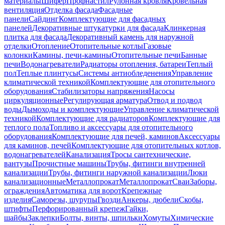
материалы
Шифер
Профнастил
Рулонная кровля
Кровельная
вентиляция
Отделка фасада
Фасадные
панели
Сайдинг
Комплектующие для фасадных
панелей
Декоративные штукатурки для фасада
Клинкерная
плитка для фасада
Декоративный камень для наружной
отделки
Отопление
Отопительные котлы
Газовые
колонки
Камины, печи-камины
Отопительные печи
Банные
печи
Водонагреватели
Радиаторы отопления, батареи
Теплый
пол
Теплые плинтусы
Системы антиобледенения
Управление
климатической техникой
Комплектующие для отопительного
оборудования
Стабилизаторы напряжения
Насосы
циркуляционные
Регулирующая арматура
Отвод и подвод
воды
Дымоходы и комплектующие
Управление климатической
техникой
Комплектующие для радиаторов
Комплектующие для
теплого пола
Топливо и аксессуары для отопительного
оборудования
Комплектующие для печей, каминов
Аксессуары
для каминов, печей
Комплектующие для отопительных котлов,
водонагревателей
Канализация
Тросы сантехнические,
вантузы
Прочистные машины
Трубы, фитинги внутренней
канализации
Трубы, фитинги наружной канализации
Люки
канализационные
Металлопрокат
Металлопрокат
Сваи
Заборы,
ограждения
Автоматика для ворот
Крепежные
изделия
Саморезы, шурупы
Гвозди
Анкеры, дюбели
Скобы,
штифты
Перфорированный крепеж
Гайки,
шайбы
Заклепки
Болты, винты, шпильки
Хомуты
Химические