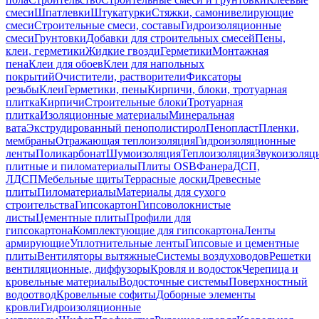
смеси
Шпатлевки
Штукатурки
Стяжки, самонивелирующие
смеси
Строительные смеси, составы
Гидроизоляционные
смеси
Грунтовки
Добавки для строительных смесей
Пены,
клеи, герметики
Жидкие гвозди
Герметики
Монтажная
пена
Клеи для обоев
Клеи для напольных
покрытий
Очистители, растворители
Фиксаторы
резьбы
Клеи
Герметики, пены
Кирпичи, блоки, тротуарная
плитка
Кирпичи
Строительные блоки
Тротуарная
плитка
Изоляционные материалы
Минеральная
вата
Экструдированный пенополистирол
Пенопласт
Пленки,
мембраны
Отражающая теплоизоляция
Гидроизоляционные
ленты
Поликарбонат
Шумоизоляция
Теплоизоляция
Звукоизоляц
плитные и пиломатериалы
Плиты OSB
Фанера
ДСП,
ЛДСП
Мебельные щиты
Террасные доски
Древесные
плиты
Пиломатериалы
Материалы для сухого
строительства
Гипсокартон
Гипсоволокнистые
листы
Цементные плиты
Профили для
гипсокартона
Комплектующие для гипсокартона
Ленты
армирующие
Уплотнительные ленты
Гипсовые и цементные
плиты
Вентиляторы вытяжные
Системы воздуховодов
Решетки
вентиляционные, диффузоры
Кровля и водосток
Черепица и
кровельные материалы
Водосточные системы
Поверхностный
водоотвод
Кровельные софиты
Доборные элементы
кровли
Гидроизоляционные