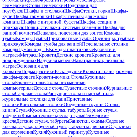
геймерские
Столы геймерские
Подставки для
ноутбуков
Шкафы и стеллажи
Шкафы
Стенки, горки
Шкафы-
купе
Шкафы-гармошки
Шкафы-пеналы для жилой
комнаты
Шкафы с витриной, буфеты
Шкафы, секции в
прихожую
Полки, стеллажи, системы хранения
Шкафы для
ванной комнаты
Вешалки, подставки для зонтов
Комоды,
тумбы
Комоды
Тумбы
Прикроватные тумбы
Обувницы, тумбы в
прихожую
Комоды, тумбы для ванной
Пеленальные столики,
комоды
Тумбы под ТВ
Комоды пластиковые
Кровати и
матрасы
Матрасы
Кровати
Детские кровати
Кроватки для
новорожденных
Надувная мебель
Наматрасники, чехлы на
матрас
Основания для
кроватей
Подматрасники
Раскладушки
Кровати-трансформеры,
шкафы-кровати
Кровати-домики
Столы
Кухонные
столы
Барные столы
Столы письменные,
компьютерные
Детские столы
Туалетные столики
Журнальные
столы
Садовые столы
Растущие столы и парты
Столы,
журнальные столики для бани
Приставные
столики
Консольные столики
Обеденные группы
Столы-
книги
Стулья
Кухонные стулья, табуреты
Барные стулья,
табуреты
Компьютерные кресла, стулья
Геймерские
кресла
Детские стулья, табуреты
Банкетки, скамьи
Садовые
кресла, стулья, табуреты
Стулья, табуреты для бани
Стульчики
для кормления
Кухня
Кухонный гарнитур
Кухонные