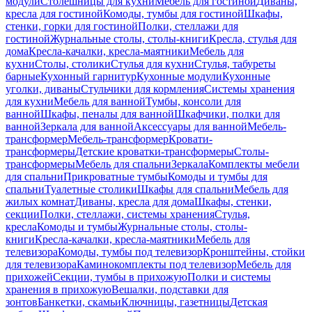
модули
Столешницы для кухни
Мебель для гостиной
Диваны,
кресла для гостиной
Комоды, тумбы для гостиной
Шкафы,
стенки, горки для гостиной
Полки, стеллажи для
гостиной
Журнальные столы, столы-книги
Кресла, стулья для
дома
Кресла-качалки, кресла-маятники
Мебель для
кухни
Столы, столики
Стулья для кухни
Стулья, табуреты
барные
Кухонный гарнитур
Кухонные модули
Кухонные
уголки, диваны
Стульчики для кормления
Системы хранения
для кухни
Мебель для ванной
Тумбы, консоли для
ванной
Шкафы, пеналы для ванной
Шкафчики, полки для
ванной
Зеркала для ванной
Аксессуары для ванной
Мебель-
трансформер
Мебель-трансформер
Кровати-
трансформеры
Детские кроватки-трансформеры
Столы-
трансформеры
Мебель для спальни
Зеркала
Комплекты мебели
для спальни
Прикроватные тумбы
Комоды и тумбы для
спальни
Туалетные столики
Шкафы для спальни
Мебель для
жилых комнат
Диваны, кресла для дома
Шкафы, стенки,
секции
Полки, стеллажи, системы хранения
Стулья,
кресла
Комоды и тумбы
Журнальные столы, столы-
книги
Кресла-качалки, кресла-маятники
Мебель для
телевизора
Комоды, тумбы под телевизор
Кронштейны, стойки
для телевизора
Каминокомплекты под телевизор
Мебель для
прихожей
Секции, тумбы в прихожую
Полки и системы
хранения в прихожую
Вешалки, подставки для
зонтов
Банкетки, скамьи
Ключницы, газетницы
Детская