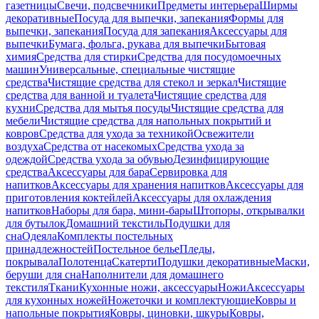
газетницы
Свечи, подсвечники
Предметы интерьера
Ширмы
декоративные
Посуда для выпечки, запекания
Формы для
выпечки, запекания
Посуда для запекания
Аксессуары для
выпечки
Бумага, фольга, рукава для выпечки
Бытовая
химия
Средства для стирки
Средства для посудомоечных
машин
Универсальные, специальные чистящие
средства
Чистящие средства для стекол и зеркал
Чистящие
средства для ванной и туалета
Чистящие средства для
кухни
Средства для мытья посуды
Чистящие средства для
мебели
Чистящие средства для напольных покрытий и
ковров
Средства для ухода за техникой
Освежители
воздуха
Средства от насекомых
Средства ухода за
одеждой
Средства ухода за обувью
Дезинфицирующие
средства
Аксессуары для бара
Сервировка для
напитков
Аксессуары для хранения напитков
Аксессуары для
приготовления коктейлей
Аксессуары для охлаждения
напитков
Наборы для бара, мини-бары
Штопоры, открывалки
для бутылок
Домашний текстиль
Подушки для
сна
Одеяла
Комплекты постельных
принадлежностей
Постельное белье
Пледы,
покрывала
Полотенца
Скатерти
Подушки декоративные
Маски,
беруши для сна
Наполнители для домашнего
текстиля
Ткани
Кухонные ножи, аксессуары
Ножи
Аксессуары
для кухонных ножей
Ножеточки и комплектующие
Ковры и
напольные покрытия
Ковры, циновки, шкуры
Ковры,