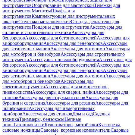
инструментов
Оборудование для мастерской
Тележки для
инструментов
Магниты
Шкафы для
инструментов
Комплектующие для инструментальных
шкафов
Стеллажи металлические
Стенды, держатели для
инструментов
Поддоны для инструментов
Аксессуары для
силовой и строительной техники
Аксессуары для
бензорезов
Аксессуары для бетоносмесителей
Аксессуары для
виброоборудования
Аксессуары для генераторов
Аксессуары
для затирочных машин
Аксессуары для мотопомп
Аксессуары
для мотобуров и бензобуров
Аксессуары для строительного
инструмента
Аксессуары пневмооборудования
Аксессуары для
бензорезов
Аксессуары для бетоносмесителей
Аксессуары для
виброоборудования
Аксессуары для генераторов
Аксессуары
для затирочных машин
Аксессуары для мотопомп
Аксессуары
для мотобуров и бензобуров
Аксессуары для
электроинструмента
Аксессуары для компрессоров,
пневмосистем
Аксессуары для сварки, пайки
Аксессуары для
станков
Аксессуары для стружкоотсосов
Аксессуары для
бурения и сверления
Аксессуары для резания
Аксессуары для
шлифования
Аксессуары для измерительных
приборов
Аксессуары для станков
Дом и сад
Садовая
техника
Триммеры, бензокосы
Цепные
пилы
Газонокосилки
Культиваторы, мотоблоки
Кусторезы,
садовые ножницы
Садовые, кормовые измельчители
Садовые