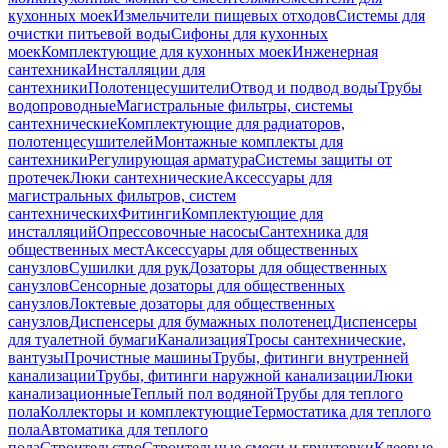
кухонных моек
Измельчители пищевых отходов
Системы для
очистки питьевой воды
Сифоны для кухонных
моек
Комплектующие для кухонных моек
Инженерная
сантехника
Инсталляции для
сантехники
Полотенцесушители
Отвод и подвод воды
Трубы
водопроводные
Магистральные фильтры, системы
сантехнические
Комплектующие для радиаторов,
полотенцесушителей
Монтажные комплекты для
сантехники
Регулирующая арматура
Системы защиты от
протечек
Люки сантехнические
Аксессуары для
магистральных фильтров, систем
сантехнических
Фитинги
Комплектующие для
инсталляций
Опрессовочные насосы
Сантехника для
общественных мест
Аксессуары для общественных
санузлов
Сушилки для рук
Дозаторы для общественных
санузлов
Сенсорные дозаторы для общественных
санузлов
Локтевые дозаторы для общественных
санузлов
Диспенсеры для бумажных полотенец
Диспенсеры
для туалетной бумаги
Канализация
Тросы сантехнические,
вантузы
Прочистные машины
Трубы, фитинги внутренней
канализации
Трубы, фитинги наружной канализации
Люки
канализационные
Теплый пол водяной
Трубы для теплого
пола
Коллекторы и комплектующие
Термостатика для теплого
пола
Автоматика для теплого
пола
Строительство
Строительные смеси и грунтовки
Клеевые