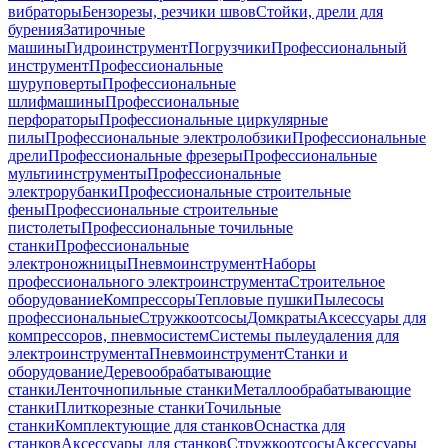
вибраторы
Бензорезы, резчики швов
Стойки, дрели для
бурения
Затирочные
машины
Гидроинструмент
Погрузчики
Профессиональный
инструмент
Профессиональные
шуруповерты
Профессиональные
шлифмашины
Профессиональные
перфораторы
Профессиональные циркулярные
пилы
Профессиональные электролобзики
Профессиональные
дрели
Профессиональные фрезеры
Профессиональные
мультиинструменты
Профессиональные
электрорубанки
Профессиональные строительные
фены
Профессиональные строительные
пистолеты
Профессиональные точильные
станки
Профессиональные
электроножницы
Пневмоинструмент
Наборы
профессионального электроинструмента
Строительное
оборудование
Компрессоры
Тепловые пушки
Пылесосы
профессиональные
Стружкоотсосы
Домкраты
Аксессуары для
компрессоров, пневмосистем
Системы пылеудаления для
электроинструмента
Пневмоинструмент
Станки и
оборудование
Деревообрабатывающие
станки
Ленточнопильные станки
Металлообрабатывающие
станки
Плиткорезные станки
Точильные
станки
Комплектующие для станков
Оснастка для
станков
Аксессуары для станков
Стружкоотсосы
Аксессуары