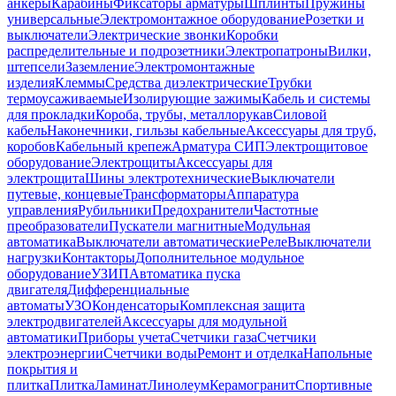
анкеры
Карабины
Фиксаторы арматуры
Шплинты
Пружины
универсальные
Электромонтажное оборудование
Розетки и
выключатели
Электрические звонки
Коробки
распределительные и подрозетники
Электропатроны
Вилки,
штепсели
Заземление
Электромонтажные
изделия
Клеммы
Средства диэлектрические
Трубки
термоусаживаемые
Изолирующие зажимы
Кабель и системы
для прокладки
Короба, трубы, металлорукав
Силовой
кабель
Наконечники, гильзы кабельные
Аксессуары для труб,
коробов
Кабельный крепеж
Арматура СИП
Электрощитовое
оборудование
Электрощиты
Аксессуары для
электрощита
Шины электротехнические
Выключатели
путевые, концевые
Трансформаторы
Аппаратура
управления
Рубильники
Предохранители
Частотные
преобразователи
Пускатели магнитные
Модульная
автоматика
Выключатели автоматические
Реле
Выключатели
нагрузки
Контакторы
Дополнительное модульное
оборудование
УЗИП
Автоматика пуска
двигателя
Дифференциальные
автоматы
УЗО
Конденсаторы
Комплексная защита
электродвигателей
Аксессуары для модульной
автоматики
Приборы учета
Счетчики газа
Счетчики
электроэнергии
Счетчики воды
Ремонт и отделка
Напольные
покрытия и
плитка
Плитка
Ламинат
Линолеум
Керамогранит
Спортивные