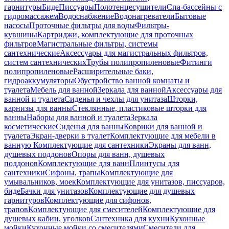
гарнитуры
Биде
Писсуары
Полотенцесушители
Спа-бассейны с
гидромассажем
Водоснабжение
Водонагреватели
Бытовые
насосы
Проточные фильтры для воды
Фильтры-
кувшины
Картриджи, комплектующие для проточных
фильтров
Магистральные фильтры, системы
сантехнические
Аксессуары для магистральных фильтров,
систем сантехнических
Трубы полипропиленовые
Фитинги
полипропиленовые
Расширительные баки,
гидроаккумуляторы
Обустройство ванной комнаты и
туалета
Мебель для ванной
Зеркала для ванной
Аксессуары для
ванной и туалета
Сиденья и чехлы для унитаза
Шторки,
карнизы для ванны
Стеклянные, пластиковые шторки для
ванны
Наборы для ванной и туалета
Зеркала
косметические
Сиденья для ванны
Коврики для ванной и
туалета
Экран-дверки в туалет
Комплектующие для мебели в
ванную
Комплектующие для сантехники
Экраны для ванн,
душевых поддонов
Опоры для ванн, душевых
поддонов
Комплектующие для ванн
Плинтусы для
сантехники
Сифоны, трапы
Комплектующие для
умывальников, моек
Комплектующие для унитазов, писсуаров,
биде
Бачки для унитазов
Комплектующие для душевых
гарнитуров
Комплектующие для сифонов,
трапов
Комплектующие для смесителей
Комплектующие для
душевых кабин, уголков
Сантехника для кухни
Кухонные
мойки
Кухонные мойки со смесителями
Смесители для