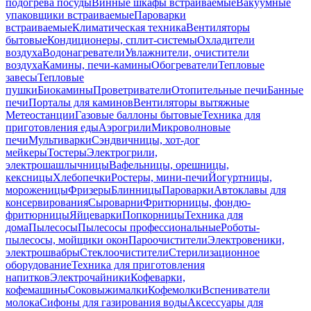
подогрева посуды
Винные шкафы встраиваемые
Вакуумные
упаковщики встраиваемые
Пароварки
встраиваемые
Климатическая техника
Вентиляторы
бытовые
Кондиционеры, сплит-системы
Охладители
воздуха
Водонагреватели
Увлажнители, очистители
воздуха
Камины, печи-камины
Обогреватели
Тепловые
завесы
Тепловые
пушки
Биокамины
Проветриватели
Отопительные печи
Банные
печи
Порталы для каминов
Вентиляторы вытяжные
Метеостанции
Газовые баллоны бытовые
Техника для
приготовления еды
Аэрогрили
Микроволновые
печи
Мультиварки
Сэндвичницы, хот-дог
мейкеры
Тостеры
Электрогрили,
электрошашлычницы
Вафельницы, орешницы,
кексницы
Хлебопечки
Ростеры, мини-печи
Йогуртницы,
мороженицы
Фризеры
Блинницы
Пароварки
Автоклавы для
консервирования
Сыроварни
Фритюрницы, фондю-
фритюрницы
Яйцеварки
Попкорницы
Техника для
дома
Пылесосы
Пылесосы профессиональные
Роботы-
пылесосы, мойщики окон
Пароочистители
Электровеники,
электрошвабры
Стеклоочистители
Стерилизационное
оборудование
Техника для приготовления
напитков
Электрочайники
Кофеварки,
кофемашины
Соковыжималки
Кофемолки
Вспениватели
молока
Сифоны для газирования воды
Аксессуары для