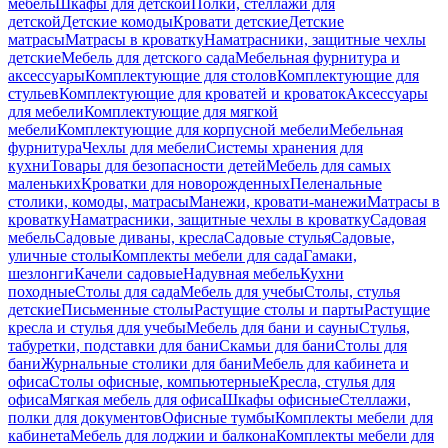
мебель
Шкафы для детской
Полки, стеллажи для
детской
Детские комоды
Кровати детские
Детские
матрасы
Матрасы в кроватку
Наматрасники, защитные чехлы
детские
Мебель для детского сада
Мебельная фурнитура и
аксессуары
Комплектующие для столов
Комплектующие для
стульев
Комплектующие для кроватей и кроваток
Аксессуары
для мебели
Комплектующие для мягкой
мебели
Комплектующие для корпусной мебели
Мебельная
фурнитура
Чехлы для мебели
Системы хранения для
кухни
Товары для безопасности детей
Мебель для самых
маленьких
Кроватки для новорожденных
Пеленальные
столики, комоды, матрасы
Манежи, кровати-манежи
Матрасы в
кроватку
Наматрасники, защитные чехлы в кроватку
Садовая
мебель
Садовые диваны, кресла
Садовые стулья
Садовые,
уличные столы
Комплекты мебели для сада
Гамаки,
шезлонги
Качели садовые
Надувная мебель
Кухни
походные
Столы для сада
Мебель для учебы
Столы, стулья
детские
Письменные столы
Растущие столы и парты
Растущие
кресла и стулья для учебы
Мебель для бани и сауны
Стулья,
табуретки, подставки для бани
Скамьи для бани
Столы для
бани
Журнальные столики для бани
Мебель для кабинета и
офиса
Столы офисные, компьютерные
Кресла, стулья для
офиса
Мягкая мебель для офиса
Шкафы офисные
Стеллажи,
полки для документов
Офисные тумбы
Комплекты мебели для
кабинета
Мебель для лоджии и балкона
Комплекты мебели для