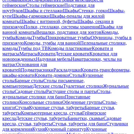
геймерские
Столы геймерские
Подставки для
ноутбуков
Шкафы и стеллажи
Шкафы
Стенки, горки
Шкафы-
купе
Шкафы-гармошки
Шкафы-пеналы для жилой
комнаты
Шкафы с витриной, буфеты
Шкафы, секции в
прихожую
Полки, стеллажи, системы хранения
Шкафы для
ванной комнаты
Вешалки, подставки для зонтов
Комоды,
тумбы
Комоды
Тумбы
Прикроватные тумбы
Обувницы, тумбы в
прихожую
Комоды, тумбы для ванной
Пеленальные столики,
комоды
Тумбы под ТВ
Комоды пластиковые
Кровати и
матрасы
Матрасы
Кровати
Детские кровати
Кроватки для
новорожденных
Надувная мебель
Наматрасники, чехлы на
матрас
Основания для
кроватей
Подматрасники
Раскладушки
Кровати-трансформеры,
шкафы-кровати
Кровати-домики
Столы
Кухонные
столы
Барные столы
Столы письменные,
компьютерные
Детские столы
Туалетные столики
Журнальные
столы
Садовые столы
Растущие столы и парты
Столы,
журнальные столики для бани
Приставные
столики
Консольные столики
Обеденные группы
Столы-
книги
Стулья
Кухонные стулья, табуреты
Барные стулья,
табуреты
Компьютерные кресла, стулья
Геймерские
кресла
Детские стулья, табуреты
Банкетки, скамьи
Садовые
кресла, стулья, табуреты
Стулья, табуреты для бани
Стульчики
для кормления
Кухня
Кухонный гарнитур
Кухонные