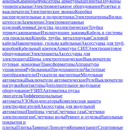
анкеры
Карабины
Фиксаторы арматуры
Шплинты
Пружины
универсальные
Электромонтажное оборудование
Розетки и
выключатели
Электрические звонки
Коробки
распределительные и подрозетники
Электропатроны
Вилки,
штепсели
Заземление
Электромонтажные
изделия
Клеммы
Средства диэлектрические
Трубки
термоусаживаемые
Изолирующие зажимы
Кабель и системы
для прокладки
Короба, трубы, металлорукав
Силовой
кабель
Наконечники, гильзы кабельные
Аксессуары для труб,
коробов
Кабельный крепеж
Арматура СИП
Электрощитовое
оборудование
Электрощиты
Аксессуары для
электрощита
Шины электротехнические
Выключатели
путевые, концевые
Трансформаторы
Аппаратура
управления
Рубильники
Предохранители
Частотные
преобразователи
Пускатели магнитные
Модульная
автоматика
Выключатели автоматические
Реле
Выключатели
нагрузки
Контакторы
Дополнительное модульное
оборудование
УЗИП
Автоматика пуска
двигателя
Дифференциальные
автоматы
УЗО
Конденсаторы
Комплексная защита
электродвигателей
Аксессуары для модульной
автоматики
Приборы учета
Счетчики газа
Счетчики
электроэнергии
Счетчики воды
Ремонт и отделка
Напольные
покрытия и
плитка
Плитка
Ламинат
Линолеум
Керамогранит
Спортивные