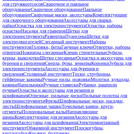
для стружкоотсосов
Сварочное и паяльное
оборудование
Сварочное оборудование
Паяльное
оборудование
Сварочные маски, аксессуары
Комплектующие
для сварочного оборудования
Аксессуары для сварки,
пайки
Оснастка для электроинструмента
Оснастка, наборы
оснастки
Насадки для граверов
Щетки для
электроинструмента
Развертки
Пуансоны
Щетки для
электродвигателей
Слесарный инструмент
Наборы
инструментов
Головки, биты
Гаечные ключи
Отвертки, наборы
отверток
Ножницы слесарные
Клещи строительные
Зубила,
керны, выколотки
Щетки слесарные
Оснастка и аксессуары для
бурения и сверления
Сверла, буры, зенкеры
Коронки
Зубила для
электроинструмента
Аксессуары для бурения и
сверления
Столярный инструмент
Тиски, струбцины,
гейферные зажимы
Ручные пилы, ножовки
Молотки, кувалды,
киянки
Напильники
Ручные стамески
Рубанки, рашпили
ручные
Оснастка и аксессуары для резания и
шлифования
Отрезные, пильные диски
Пильные полотна для
электроинструмента
Фрезы
Шлифовальные диски, насадки,
листы
Шлифовальные чашки
Точильные камни, круги,
сегменты
Полировальные валы
Направляющие
шины
Комплектующие для резания
Аксессуары для
резания
Аксессуары для шлифования
Электромонтажный
инструмент
Обжимной инструмент
Плоскогубцы,
круглогубцы
Кусачки, болторезы,