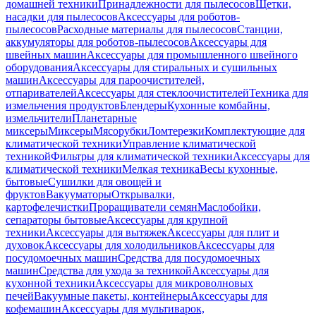
домашней техники
Принадлежности для пылесосов
Щетки,
насадки для пылесосов
Аксессуары для роботов-
пылесосов
Расходные материалы для пылесосов
Станции,
аккумуляторы для роботов-пылесосов
Аксессуары для
швейных машин
Аксессуары для промышленного швейного
оборудования
Аксессуары для стиральных и сушильных
машин
Аксессуары для пароочистителей,
отпаривателей
Аксессуары для стеклоочистителей
Техника для
измельчения продуктов
Блендеры
Кухонные комбайны,
измельчители
Планетарные
миксеры
Миксеры
Мясорубки
Ломтерезки
Комплектующие для
климатической техники
Управление климатической
техникой
Фильтры для климатической техники
Аксессуары для
климатической техники
Мелкая техника
Весы кухонные,
бытовые
Сушилки для овощей и
фруктов
Вакууматоры
Открывалки,
картофелечистки
Проращиватели семян
Маслобойки,
сепараторы бытовые
Аксессуары для крупной
техники
Аксессуары для вытяжек
Аксессуары для плит и
духовок
Аксессуары для холодильников
Аксессуары для
посудомоечных машин
Средства для посудомоечных
машин
Средства для ухода за техникой
Аксессуары для
кухонной техники
Аксессуары для микроволновых
печей
Вакуумные пакеты, контейнеры
Аксессуары для
кофемашин
Аксессуары для мультиварок,