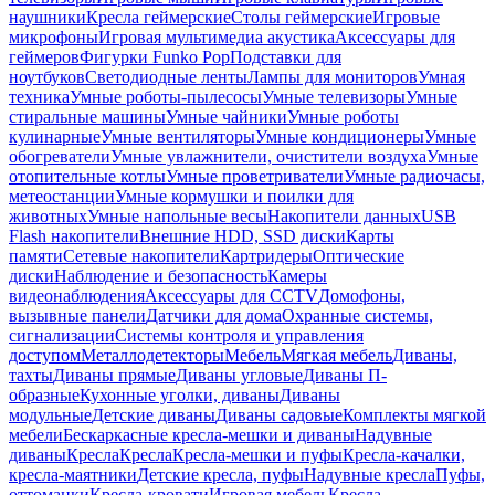
наушники
Кресла геймерские
Столы геймерские
Игровые
микрофоны
Игровая мультимедиа акустика
Аксессуары для
геймеров
Фигурки Funko Pop
Подставки для
ноутбуков
Светодиодные ленты
Лампы для мониторов
Умная
техника
Умные роботы-пылесосы
Умные телевизоры
Умные
стиральные машины
Умные чайники
Умные роботы
кулинарные
Умные вентиляторы
Умные кондиционеры
Умные
обогреватели
Умные увлажнители, очистители воздуха
Умные
отопительные котлы
Умные проветриватели
Умные радиочасы,
метеостанции
Умные кормушки и поилки для
животных
Умные напольные весы
Накопители данных
USB
Flash накопители
Внешние HDD, SSD диски
Карты
памяти
Сетевые накопители
Картридеры
Оптические
диски
Наблюдение и безопасность
Камеры
видеонаблюдения
Аксессуары для CCTV
Домофоны,
вызывные панели
Датчики для дома
Охранные системы,
сигнализации
Системы контроля и управления
доступом
Металлодетекторы
Мебель
Мягкая мебель
Диваны,
тахты
Диваны прямые
Диваны угловые
Диваны П-
образные
Кухонные уголки, диваны
Диваны
модульные
Детские диваны
Диваны садовые
Комплекты мягкой
мебели
Бескаркасные кресла-мешки и диваны
Надувные
диваны
Кресла
Кресла
Кресла-мешки и пуфы
Кресла-качалки,
кресла-маятники
Детские кресла, пуфы
Надувные кресла
Пуфы,
оттоманки
Кресла-кровати
Игровая мебель
Кресла