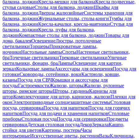
балкона, лоджии
Кресла-мешки для балкона
Кресла подвесные,
стулья садовые
Столы для балкона, лоджии
Шкафы для
балкона, лоджии
Дверцы жалюзийные
Системы хранения для
балкона, лоджии
Журнальные столы, столы-книги
Тумбы для
балкона, лоджии
Кресла-качалки, кресла-маятники
Стулья для
балкона, лоджии
Кресла, пуфы для балкона,
лоджии
Компактные столы для балкона, лоджии
Товары для
дома, бакалея
Освещение
Люстры, потолочные
светильники
Торшеры
Прикроватные лампы,
ночники
Настольные лампы
Споты
Настенные светильники,
бра
Точечные светильники
Трековые светильники
Уличные
светильники, фонари, бра
Лампы
Освещение для картин,
зеркал
Кольцевые лампы
Аксессуары для освещения
Посуда для
готовки
Сковороды, сотейники, воки
Кастрюли, ковши,
казаны
Посуда для СВЧ
Крышки и аксессуары для
посуды
Гастроемкости
Жалюзи, шторы
Жалюзи, рулонные
шторы, римские шторы
Шторы, гардины
Карнизы для
штор
Комплектующие для штор, карнизов, жалюзи
Пленки для
окон
Электроприводные солнцезащитные системы
Столовая
посуда, сервировка
Посуда для напитков
Посуда для горячих
напитков
Посуда для подачи и хранения напитков
Столовые
приборы
Столовая посуда
Посуда для сервировки
Предметы
сервировки
Детская столовая посуда
Декор
Зеркала
Кашпо,
стойки для цветов
Картины, постеры
Часы
интерьерные
Искусственные цветы, растения
Вазы
Ключницы,