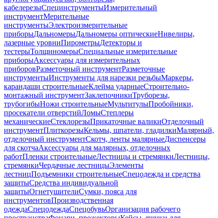
кабелерезы
Специнструменты
Измерительный
инструмент
Мерительные
инструменты
Электроизмерительные
приборы
Дальномеры
Дальномеры оптические
Нивелиры,
лазерные уровни
Пирометры
Детекторы и
тестеры
Толщиномеры
Специальные измерительные
приборы
Аксессуары для измерительных
приборов
Разметочный инструмент
Разметочные
инструменты
Инструменты для нарезки резьбы
Маркеры,
карандаши строительные
Клейма ударные
Строительно-
монтажный инструмент
Заклепочники
Труборезы,
трубогибы
Ножи строительные
Мультитулы
Пробойники,
просекатели отверстий
Ломы
Степлеры
механические
Стеклорезы
Прикаточные валики
Отделочный
инструмент
Плиткорезы
Кельмы, шпатели, гладилки
Малярный,
отделочный инструмент
Скотч, ленты малярные
Диспенсеры
для скотча
Аксессуары для малярных, отделочных
работ
Пленки строительные
Лестницы и стремянки
Лестницы,
стремянки
Чердачные лестницы
Элементы
лестниц
Подъемники строительные
Спецодежда и средства
защиты
Средства индивидуальной
защиты
Огнетушители
Сумки, пояса для
инструментов
Производственная
одежда
Спецодежда
Спецобувь
Организация рабочего
пространства
Фонари, прожекторы
Кейсы, ящики для