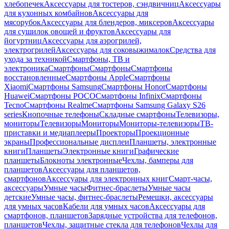
хлебопечек
Аксессуары для тостеров, сэндвичниц
Аксессуары
для кухонных комбайнов
Аксессуары для
мясорубок
Аксессуары для блендеров, миксеров
Аксессуары
для сушилок овощей и фруктов
Аксессуары для
йогуртниц
Аксессуары для аэрогрилей,
электрогрилей
Аксессуары для соковыжималок
Средства для
ухода за техникой
Смартфоны, ТВ и
электроника
Смартфоны
Смартфоны
Смартфоны
восстановленные
Смартфоны Apple
Смартфоны
Xiaomi
Смартфоны Samsung
Смартфоны Honor
Смартфоны
Huawei
Смартфоны POCO
Смартфоны Infinix
Смартфоны
Tecno
Смартфоны Realme
Смартфоны Samsung Galaxy S26
series
Кнопочные телефоны
Складные смартфоны
Телевизоры,
мониторы
Телевизоры
Мониторы
Мониторы-телевизоры
ТВ-
приставки и медиаплееры
Проекторы
Проекционные
экраны
Профессиональные дисплеи
Планшеты, электронные
книги
Планшеты
Электронные книги
Графические
планшеты
Блокноты электронные
Чехлы, бамперы для
планшетов
Аксессуары для планшетов,
смартфонов
Аксессуары для электронных книг
Смарт-часы,
аксессуары
Умные часы
Фитнес-браслеты
Умные часы
детские
Умные часы, фитнес-браслеты
Ремешки, аксессуары
для умных часов
Кабели для умных часов
Аксессуары для
смартфонов, планшетов
Зарядные устройства для телефонов,
планшетов
Чехлы, защитные стекла для телефонов
Чехлы для