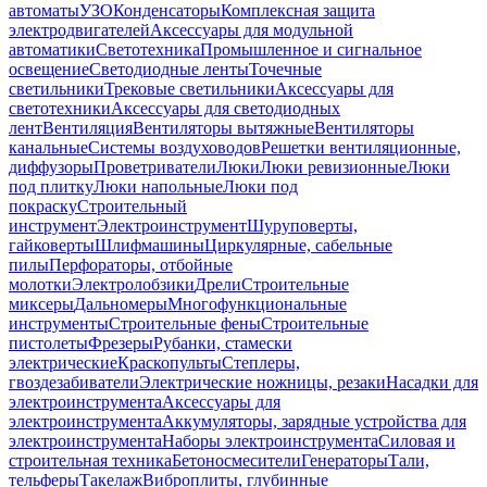
автоматы
УЗО
Конденсаторы
Комплексная защита
электродвигателей
Аксессуары для модульной
автоматики
Светотехника
Промышленное и сигнальное
освещение
Светодиодные ленты
Точечные
светильники
Трековые светильники
Аксессуары для
светотехники
Аксессуары для светодиодных
лент
Вентиляция
Вентиляторы вытяжные
Вентиляторы
канальные
Системы воздуховодов
Решетки вентиляционные,
диффузоры
Проветриватели
Люки
Люки ревизионные
Люки
под плитку
Люки напольные
Люки под
покраску
Строительный
инструмент
Электроинструмент
Шуруповерты,
гайковерты
Шлифмашины
Циркулярные, сабельные
пилы
Перфораторы, отбойные
молотки
Электролобзики
Дрели
Строительные
миксеры
Дальномеры
Многофункциональные
инструменты
Строительные фены
Строительные
пистолеты
Фрезеры
Рубанки, стамески
электрические
Краскопульты
Степлеры,
гвоздезабиватели
Электрические ножницы, резаки
Насадки для
электроинструмента
Аксессуары для
электроинструмента
Аккумуляторы, зарядные устройства для
электроинструмента
Наборы электроинструмента
Силовая и
строительная техника
Бетоносмесители
Генераторы
Тали,
тельферы
Такелаж
Виброплиты, глубинные