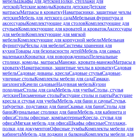
мебель
Шкафы для детской
Полки, стеллажи для
детской
Детские комоды
Кровати детские
Детские
матрасы
Матрасы в кроватку
Наматрасники, защитные чехлы
детские
Мебель для детского сада
Мебельная фурнитура и
аксессуары
Комплектующие для столов
Комплектующие для
стульев
Комплектующие для кроватей и кроваток
Аксессуары
для мебели
Комплектующие для мягкой
мебели
Комплектующие для корпусной мебели
Мебельная
фурнитура
Чехлы для мебели
Системы хранения для
кухни
Товары для безопасности детей
Мебель для самых
маленьких
Кроватки для новорожденных
Пеленальные
столики, комоды, матрасы
Манежи, кровати-манежи
Матрасы в
кроватку
Наматрасники, защитные чехлы в кроватку
Садовая
мебель
Садовые диваны, кресла
Садовые стулья
Садовые,
уличные столы
Комплекты мебели для сада
Гамаки,
шезлонги
Качели садовые
Надувная мебель
Кухни
походные
Столы для сада
Мебель для учебы
Столы, стулья
детские
Письменные столы
Растущие столы и парты
Растущие
кресла и стулья для учебы
Мебель для бани и сауны
Стулья,
табуретки, подставки для бани
Скамьи для бани
Столы для
бани
Журнальные столики для бани
Мебель для кабинета и
офиса
Столы офисные, компьютерные
Кресла, стулья для
офиса
Мягкая мебель для офиса
Шкафы офисные
Стеллажи,
полки для документов
Офисные тумбы
Комплекты мебели для
кабинета
Мебель для лоджии и балкона
Комплекты мебели для