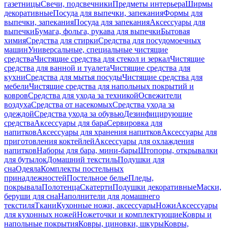
газетницы
Свечи, подсвечники
Предметы интерьера
Ширмы
декоративные
Посуда для выпечки, запекания
Формы для
выпечки, запекания
Посуда для запекания
Аксессуары для
выпечки
Бумага, фольга, рукава для выпечки
Бытовая
химия
Средства для стирки
Средства для посудомоечных
машин
Универсальные, специальные чистящие
средства
Чистящие средства для стекол и зеркал
Чистящие
средства для ванной и туалета
Чистящие средства для
кухни
Средства для мытья посуды
Чистящие средства для
мебели
Чистящие средства для напольных покрытий и
ковров
Средства для ухода за техникой
Освежители
воздуха
Средства от насекомых
Средства ухода за
одеждой
Средства ухода за обувью
Дезинфицирующие
средства
Аксессуары для бара
Сервировка для
напитков
Аксессуары для хранения напитков
Аксессуары для
приготовления коктейлей
Аксессуары для охлаждения
напитков
Наборы для бара, мини-бары
Штопоры, открывалки
для бутылок
Домашний текстиль
Подушки для
сна
Одеяла
Комплекты постельных
принадлежностей
Постельное белье
Пледы,
покрывала
Полотенца
Скатерти
Подушки декоративные
Маски,
беруши для сна
Наполнители для домашнего
текстиля
Ткани
Кухонные ножи, аксессуары
Ножи
Аксессуары
для кухонных ножей
Ножеточки и комплектующие
Ковры и
напольные покрытия
Ковры, циновки, шкуры
Ковры,