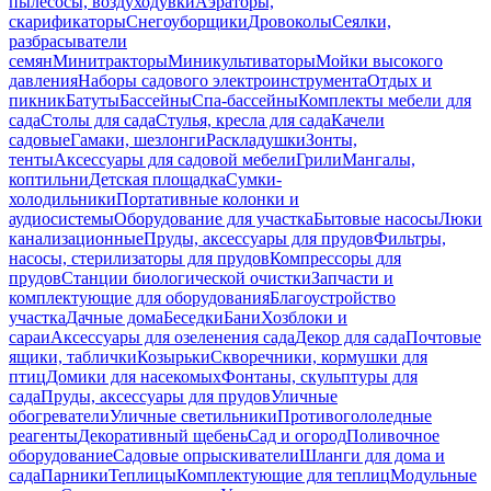
пылесосы, воздуходувки
Аэраторы,
скарификаторы
Снегоуборщики
Дровоколы
Сеялки,
разбрасыватели
семян
Минитракторы
Миникультиваторы
Мойки высокого
давления
Наборы садового электроинструмента
Отдых и
пикник
Батуты
Бассейны
Спа-бассейны
Комплекты мебели для
сада
Столы для сада
Стулья, кресла для сада
Качели
садовые
Гамаки, шезлонги
Раскладушки
Зонты,
тенты
Аксессуары для садовой мебели
Грили
Мангалы,
коптильни
Детская площадка
Сумки-
холодильники
Портативные колонки и
аудиосистемы
Оборудование для участка
Бытовые насосы
Люки
канализационные
Пруды, аксессуары для прудов
Фильтры,
насосы, стерилизаторы для прудов
Компрессоры для
прудов
Станции биологической очистки
Запчасти и
комплектующие для оборудования
Благоустройство
участка
Дачные дома
Беседки
Бани
Хозблоки и
сараи
Аксессуары для озеленения сада
Декор для сада
Почтовые
ящики, таблички
Козырьки
Скворечники, кормушки для
птиц
Домики для насекомых
Фонтаны, скульптуры для
сада
Пруды, аксессуары для прудов
Уличные
обогреватели
Уличные светильники
Противогололедные
реагенты
Декоративный щебень
Сад и огород
Поливочное
оборудование
Садовые опрыскиватели
Шланги для дома и
сада
Парники
Теплицы
Комплектующие для теплиц
Модульные