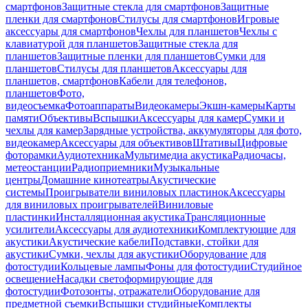
смартфонов
Защитные стекла для смартфонов
Защитные
пленки для смартфонов
Стилусы для смартфонов
Игровые
аксессуары для смартфонов
Чехлы для планшетов
Чехлы с
клавиатурой для планшетов
Защитные стекла для
планшетов
Защитные пленки для планшетов
Сумки для
планшетов
Стилусы для планшетов
Аксессуары для
планшетов, смартфонов
Кабели для телефонов,
планшетов
Фото,
видеосъемка
Фотоаппараты
Видеокамеры
Экшн-камеры
Карты
памяти
Объективы
Вспышки
Аксессуары для камер
Сумки и
чехлы для камер
Зарядные устройства, аккумуляторы для фото,
видеокамер
Аксессуары для объективов
Штативы
Цифровые
фоторамки
Аудиотехника
Мультимедиа акустика
Радиочасы,
метеостанции
Радиоприемники
Музыкальные
центры
Домашние кинотеатры
Акустические
системы
Проигрыватели виниловых пластинок
Аксессуары
для виниловых проигрывателей
Виниловые
пластинки
Инсталляционная акустика
Трансляционные
усилители
Аксессуары для аудиотехники
Комплектующие для
акустики
Акустические кабели
Подставки, стойки для
акустики
Сумки, чехлы для акустики
Оборудование для
фотостудии
Кольцевые лампы
Фоны для фотостудии
Студийное
освещение
Насадки светоформирующие для
фотостудии
Фотозонты, отражатели
Оборудование для
предметной съемки
Вспышки студийные
Комплекты