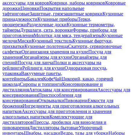
аксессуары для ковров
Коврики, наборы ковриков
Ковровые
дорожки
Циновки
Покрытия напольные
тафтинговые
Защитные, грязезащитные коврики
Кухонные
принадлежности
Кухонные приборы
Терки,
овощерезки
Разделочные доски
Кухонные термометры,
таймеры
Дуршлаги, сита, воронки
Формы, приборы для
приготовления
Молотки для мяса, тендерайзеры
Кухонные
мелочи
Миски
Кухонный текстиль
Кухонные фартуки,
прихватки
Кухонные полотенца
Скатерти, сервировочные
салфетки
Организация хранения на кухне
Посуда для
хранения
Органайзеры для кухни
Органайзеры для
специй
Посуда для ланча
Полки и аксессуары на
рейлинги
Рейлинги для кухни
Одноразовая посуда,
упаковка
Вакуумные пакеты,
контейнеры
Бакалея
Кофе
Чай
Цикорий, какао, горячий
шоколад
Сиропы и топпинги
Консервирование и
дистилляция
Автоклавы для консервирования
Аксессуары для
консервирования
Приспособления для
консервирования
Открывалки
Пивоварни
Емкости для
брожения
Ингредиенты для приготовления алкогольных
напитков
Аксессуары для приготовления и хранения
алкогольных напитков
Комплектующие для
дистилляторов
Прессы, дробилки для виноделия и
пивоварения
Дистилляторы бытовые
Уборочный
инвентарь
Швабры, насадки
Ведра, тазы для уборки
Наборы