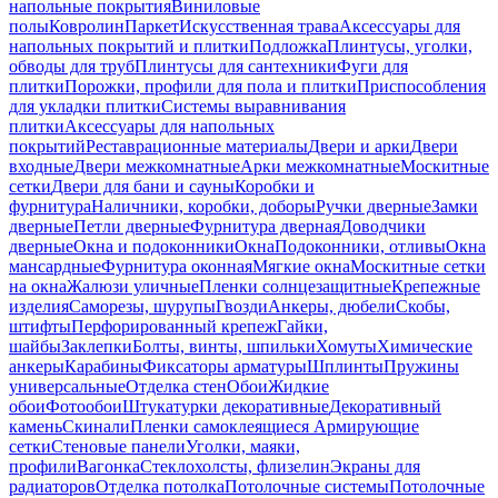
напольные покрытия
Виниловые
полы
Ковролин
Паркет
Искусственная трава
Аксессуары для
напольных покрытий и плитки
Подложка
Плинтусы, уголки,
обводы для труб
Плинтусы для сантехники
Фуги для
плитки
Порожки, профили для пола и плитки
Приспособления
для укладки плитки
Системы выравнивания
плитки
Аксессуары для напольных
покрытий
Реставрационные материалы
Двери и арки
Двери
входные
Двери межкомнатные
Арки межкомнатные
Москитные
сетки
Двери для бани и сауны
Коробки и
фурнитура
Наличники, коробки, доборы
Ручки дверные
Замки
дверные
Петли дверные
Фурнитура дверная
Доводчики
дверные
Окна и подоконники
Окна
Подоконники, отливы
Окна
мансардные
Фурнитура оконная
Мягкие окна
Москитные сетки
на окна
Жалюзи уличные
Пленки солнцезащитные
Крепежные
изделия
Саморезы, шурупы
Гвозди
Анкеры, дюбели
Скобы,
штифты
Перфорированный крепеж
Гайки,
шайбы
Заклепки
Болты, винты, шпильки
Хомуты
Химические
анкеры
Карабины
Фиксаторы арматуры
Шплинты
Пружины
универсальные
Отделка стен
Обои
Жидкие
обои
Фотообои
Штукатурки декоративные
Декоративный
камень
Скинали
Пленки самоклеящиеся
Армирующие
сетки
Стеновые панели
Уголки, маяки,
профили
Вагонка
Стеклохолсты, флизелин
Экраны для
радиаторов
Отделка потолка
Потолочные системы
Потолочные