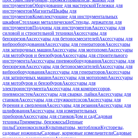
инструментов
Оборудование для мастерской
Тележки для
инструментов
Магниты
Шкафы для
инструментов
Комплектующие для инструментальных
шкафов
Стеллажи металлические
Стенды, держатели для
инструментов
Поддоны для инструментов
Аксессуары для
силовой и строительной техники
Аксессуары для
бензорезов
Аксессуары для бетоносмесителей
Аксессуары для
виброоборудования
Аксессуары для генераторов
Аксессуары
для затирочных машин
Аксессуары для мотопомп
Аксессуары
для мотобуров и бензобуров
Аксессуары для строительного
инструмента
Аксессуары пневмооборудования
Аксессуары для
бензорезов
Аксессуары для бетоносмесителей
Аксессуары для
виброоборудования
Аксессуары для генераторов
Аксессуары
для затирочных машин
Аксессуары для мотопомп
Аксессуары
для мотобуров и бензобуров
Аксессуары для
электроинструмента
Аксессуары для компрессоров,
пневмосистем
Аксессуары для сварки, пайки
Аксессуары для
станков
Аксессуары для стружкоотсосов
Аксессуары для
бурения и сверления
Аксессуары для резания
Аксессуары для
шлифования
Аксессуары для измерительных
приборов
Аксессуары для станков
Дом и сад
Садовая
техника
Триммеры, бензокосы
Цепные
пилы
Газонокосилки
Культиваторы, мотоблоки
Кусторезы,
садовые ножницы
Садовые, кормовые измельчители
Садовые