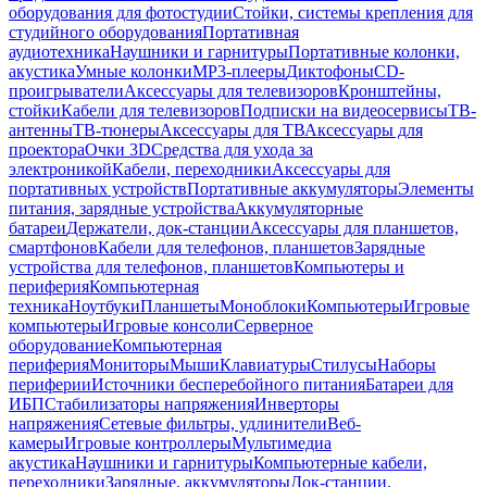
оборудования для фотостудии
Стойки, системы крепления для
студийного оборудования
Портативная
аудиотехника
Наушники и гарнитуры
Портативные колонки,
акустика
Умные колонки
MP3-плееры
Диктофоны
CD-
проигрыватели
Аксессуары для телевизоров
Кронштейны,
стойки
Кабели для телевизоров
Подписки на видеосервисы
ТВ-
антенны
ТВ-тюнеры
Аксессуары для ТВ
Аксессуары для
проектора
Очки 3D
Средства для ухода за
электроникой
Кабели, переходники
Аксессуары для
портативных устройств
Портативные аккумуляторы
Элементы
питания, зарядные устройства
Аккумуляторные
батареи
Держатели, док-станции
Аксессуары для планшетов,
смартфонов
Кабели для телефонов, планшетов
Зарядные
устройства для телефонов, планшетов
Компьютеры и
периферия
Компьютерная
техника
Ноутбуки
Планшеты
Моноблоки
Компьютеры
Игровые
компьютеры
Игровые консоли
Серверное
оборудование
Компьютерная
периферия
Мониторы
Мыши
Клавиатуры
Стилусы
Наборы
периферии
Источники бесперебойного питания
Батареи для
ИБП
Стабилизаторы напряжения
Инверторы
напряжения
Сетевые фильтры, удлинители
Веб-
камеры
Игровые контроллеры
Мультимедиа
акустика
Наушники и гарнитуры
Компьютерные кабели,
переходники
Зарядные, аккумуляторы
Док-станции,