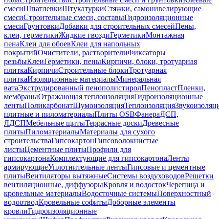
смеси
Шпатлевки
Штукатурки
Стяжки, самонивелирующие
смеси
Строительные смеси, составы
Гидроизоляционные
смеси
Грунтовки
Добавки для строительных смесей
Пены,
клеи, герметики
Жидкие гвозди
Герметики
Монтажная
пена
Клеи для обоев
Клеи для напольных
покрытий
Очистители, растворители
Фиксаторы
резьбы
Клеи
Герметики, пены
Кирпичи, блоки, тротуарная
плитка
Кирпичи
Строительные блоки
Тротуарная
плитка
Изоляционные материалы
Минеральная
вата
Экструдированный пенополистирол
Пенопласт
Пленки,
мембраны
Отражающая теплоизоляция
Гидроизоляционные
ленты
Поликарбонат
Шумоизоляция
Теплоизоляция
Звукоизоляц
плитные и пиломатериалы
Плиты OSB
Фанера
ДСП,
ЛДСП
Мебельные щиты
Террасные доски
Древесные
плиты
Пиломатериалы
Материалы для сухого
строительства
Гипсокартон
Гипсоволокнистые
листы
Цементные плиты
Профили для
гипсокартона
Комплектующие для гипсокартона
Ленты
армирующие
Уплотнительные ленты
Гипсовые и цементные
плиты
Вентиляторы вытяжные
Системы воздуховодов
Решетки
вентиляционные, диффузоры
Кровля и водосток
Черепица и
кровельные материалы
Водосточные системы
Поверхностный
водоотвод
Кровельные софиты
Доборные элементы
кровли
Гидроизоляционные