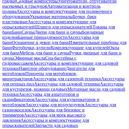
грядки
Садовые компостеры
Уничтожители, отпугиватели
насекомых и грызунов
Автоматизация и контроль
полива
Аксессуары и комплектующие для поливочного
оборудования
Укрывные материалы
Бочки, баки
пластиковые
Аксессуары и комплектующие для
опрыскивателей
Шланги для опрыскивателей
Товары для
бани
Бани
Сауны
Двери для бани и сауны
Бондарные
изделия
Банные принадлежности
Аксессуары для
бани
Оснащение и декор для бани
Измерительные приборы для
бани
Фитобочки, купели
Комплектующие для купелей
Окна
для бани
Мебель для бани и сауны
Ручки дверные для бани и
сауны
Эфирные масла
Спа-бассейны с
гидромассажем
Аксессуары и комплектующие для садовой
техники
Навесное оборудование
Двигатели для
мотоблоков
Прицепы для мотоблоков,
минитракторов
Аксессуары для газонной техники
Аксессуары
для цепных пил
Аксессуары для садовой техники
Аксессуары
для кусторезов, ножниц садовых
Моторные масла для садовой
техники
Аксессуары для аэратоторов и
скарификаторов
Аксессуары для культиваторов и
мотоблоков
Аксессуары для воздуходувок
Аксессуары для
газонокосилок
Аксессуары для бензокос и
триммеров
Аксессуары для моек высокого
давления
Аксессуары и комплектующие для
опрыскивателей
Запчасти для садовых