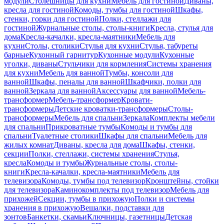
модули
Столешницы для кухни
Мебель для гостиной
Диваны,
кресла для гостиной
Комоды, тумбы для гостиной
Шкафы,
стенки, горки для гостиной
Полки, стеллажи для
гостиной
Журнальные столы, столы-книги
Кресла, стулья для
дома
Кресла-качалки, кресла-маятники
Мебель для
кухни
Столы, столики
Стулья для кухни
Стулья, табуреты
барные
Кухонный гарнитур
Кухонные модули
Кухонные
уголки, диваны
Стульчики для кормления
Системы хранения
для кухни
Мебель для ванной
Тумбы, консоли для
ванной
Шкафы, пеналы для ванной
Шкафчики, полки для
ванной
Зеркала для ванной
Аксессуары для ванной
Мебель-
трансформер
Мебель-трансформер
Кровати-
трансформеры
Детские кроватки-трансформеры
Столы-
трансформеры
Мебель для спальни
Зеркала
Комплекты мебели
для спальни
Прикроватные тумбы
Комоды и тумбы для
спальни
Туалетные столики
Шкафы для спальни
Мебель для
жилых комнат
Диваны, кресла для дома
Шкафы, стенки,
секции
Полки, стеллажи, системы хранения
Стулья,
кресла
Комоды и тумбы
Журнальные столы, столы-
книги
Кресла-качалки, кресла-маятники
Мебель для
телевизора
Комоды, тумбы под телевизор
Кронштейны, стойки
для телевизора
Каминокомплекты под телевизор
Мебель для
прихожей
Секции, тумбы в прихожую
Полки и системы
хранения в прихожую
Вешалки, подставки для
зонтов
Банкетки, скамьи
Ключницы, газетницы
Детская