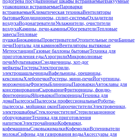
подогрева посуды
Винные шкафы встраиваемые
Вакуумные
упаковщики встраиваемые
Пароварки
встраиваемые
Климатическая техника
Вентиляторы
бытовые
Кондиционеры, сплит-системы
Охладители
воздуха
Водонагреватели
Увлажнители, очистители
воздуха
Камины, печи-камины
Обогреватели
Тепловые
завесы
Тепловые
пушки
Биокамины
Проветриватели
Отопительные печи
Банные
печи
Порталы для каминов
Вентиляторы вытяжные
Метеостанции
Газовые баллоны бытовые
Техника для
приготовления еды
Аэрогрили
Микроволновые
печи
Мультиварки
Сэндвичницы, хот-дог
мейкеры
Тостеры
Электрогрили,
электрошашлычницы
Вафельницы, орешницы,
кексницы
Хлебопечки
Ростеры, мини-печи
Йогуртницы,
мороженицы
Фризеры
Блинницы
Пароварки
Автоклавы для
консервирования
Сыроварни
Фритюрницы, фондю-
фритюрницы
Яйцеварки
Попкорницы
Техника для
дома
Пылесосы
Пылесосы профессиональные
Роботы-
пылесосы, мойщики окон
Пароочистители
Электровеники,
электрошвабры
Стеклоочистители
Стерилизационное
оборудование
Техника для приготовления
напитков
Электрочайники
Кофеварки,
кофемашины
Соковыжималки
Кофемолки
Вспениватели
молока
Сифоны для газирования воды
Аксессуары для