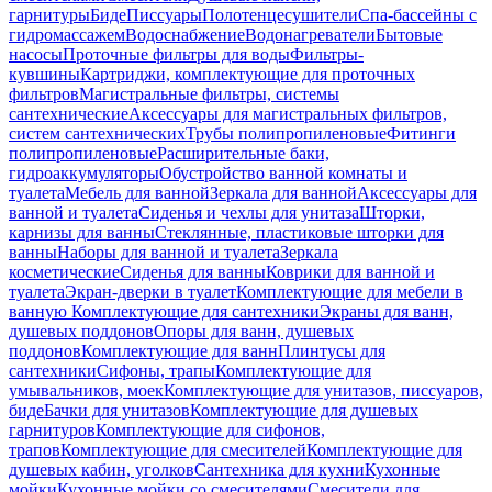
гарнитуры
Биде
Писсуары
Полотенцесушители
Спа-бассейны с
гидромассажем
Водоснабжение
Водонагреватели
Бытовые
насосы
Проточные фильтры для воды
Фильтры-
кувшины
Картриджи, комплектующие для проточных
фильтров
Магистральные фильтры, системы
сантехнические
Аксессуары для магистральных фильтров,
систем сантехнических
Трубы полипропиленовые
Фитинги
полипропиленовые
Расширительные баки,
гидроаккумуляторы
Обустройство ванной комнаты и
туалета
Мебель для ванной
Зеркала для ванной
Аксессуары для
ванной и туалета
Сиденья и чехлы для унитаза
Шторки,
карнизы для ванны
Стеклянные, пластиковые шторки для
ванны
Наборы для ванной и туалета
Зеркала
косметические
Сиденья для ванны
Коврики для ванной и
туалета
Экран-дверки в туалет
Комплектующие для мебели в
ванную
Комплектующие для сантехники
Экраны для ванн,
душевых поддонов
Опоры для ванн, душевых
поддонов
Комплектующие для ванн
Плинтусы для
сантехники
Сифоны, трапы
Комплектующие для
умывальников, моек
Комплектующие для унитазов, писсуаров,
биде
Бачки для унитазов
Комплектующие для душевых
гарнитуров
Комплектующие для сифонов,
трапов
Комплектующие для смесителей
Комплектующие для
душевых кабин, уголков
Сантехника для кухни
Кухонные
мойки
Кухонные мойки со смесителями
Смесители для