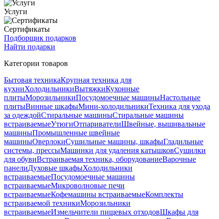
Услуги
Сертификаты
Подборщик подарков
Найти подарки
Категории товаров
Бытовая техника
Крупная техника для
кухни
Холодильники
Вытяжки
Кухонные
плиты
Морозильники
Посудомоечные машины
Настольные
плиты
Винные шкафы
Мини-холодильники
Техника для ухода
за одеждой
Стиральные машины
Стиральные машины
встраиваемые
Утюги
Отпариватели
Швейные, вышивальные
машины
Промышленные швейные
машины
Оверлоки
Сушильные машины, шкафы
Гладильные
системы, прессы
Машинки для удаления катышков
Сушилки
для обуви
Встраиваемая техника, оборудование
Варочные
панели
Духовые шкафы
Холодильники
встраиваемые
Посудомоечные машины
встраиваемые
Микроволновые печи
встраиваемые
Кофемашины встраиваемые
Комплекты
встраиваемой техники
Морозильники
встраиваемые
Измельчители пищевых отходов
Шкафы для