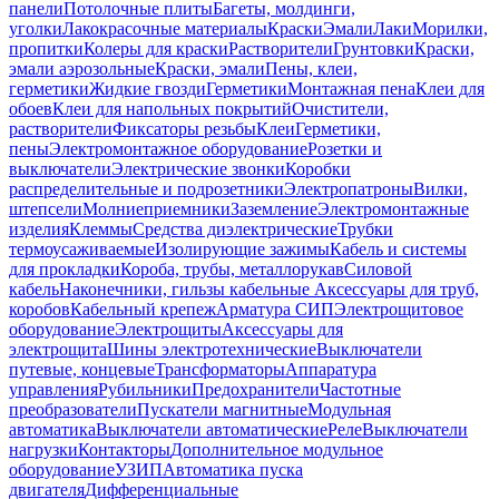
панели
Потолочные плиты
Багеты, молдинги,
уголки
Лакокрасочные материалы
Краски
Эмали
Лаки
Морилки,
пропитки
Колеры для краски
Растворители
Грунтовки
Краски,
эмали аэрозольные
Краски, эмали
Пены, клеи,
герметики
Жидкие гвозди
Герметики
Монтажная пена
Клеи для
обоев
Клеи для напольных покрытий
Очистители,
растворители
Фиксаторы резьбы
Клеи
Герметики,
пены
Электромонтажное оборудование
Розетки и
выключатели
Электрические звонки
Коробки
распределительные и подрозетники
Электропатроны
Вилки,
штепсели
Молниеприемники
Заземление
Электромонтажные
изделия
Клеммы
Средства диэлектрические
Трубки
термоусаживаемые
Изолирующие зажимы
Кабель и системы
для прокладки
Короба, трубы, металлорукав
Силовой
кабель
Наконечники, гильзы кабельные
Аксессуары для труб,
коробов
Кабельный крепеж
Арматура СИП
Электрощитовое
оборудование
Электрощиты
Аксессуары для
электрощита
Шины электротехнические
Выключатели
путевые, концевые
Трансформаторы
Аппаратура
управления
Рубильники
Предохранители
Частотные
преобразователи
Пускатели магнитные
Модульная
автоматика
Выключатели автоматические
Реле
Выключатели
нагрузки
Контакторы
Дополнительное модульное
оборудование
УЗИП
Автоматика пуска
двигателя
Дифференциальные