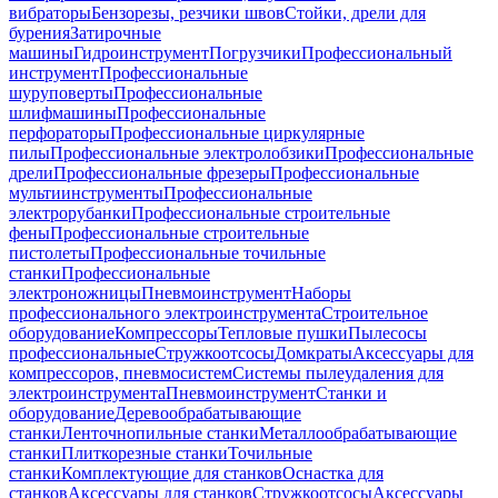
вибраторы
Бензорезы, резчики швов
Стойки, дрели для
бурения
Затирочные
машины
Гидроинструмент
Погрузчики
Профессиональный
инструмент
Профессиональные
шуруповерты
Профессиональные
шлифмашины
Профессиональные
перфораторы
Профессиональные циркулярные
пилы
Профессиональные электролобзики
Профессиональные
дрели
Профессиональные фрезеры
Профессиональные
мультиинструменты
Профессиональные
электрорубанки
Профессиональные строительные
фены
Профессиональные строительные
пистолеты
Профессиональные точильные
станки
Профессиональные
электроножницы
Пневмоинструмент
Наборы
профессионального электроинструмента
Строительное
оборудование
Компрессоры
Тепловые пушки
Пылесосы
профессиональные
Стружкоотсосы
Домкраты
Аксессуары для
компрессоров, пневмосистем
Системы пылеудаления для
электроинструмента
Пневмоинструмент
Станки и
оборудование
Деревообрабатывающие
станки
Ленточнопильные станки
Металлообрабатывающие
станки
Плиткорезные станки
Точильные
станки
Комплектующие для станков
Оснастка для
станков
Аксессуары для станков
Стружкоотсосы
Аксессуары