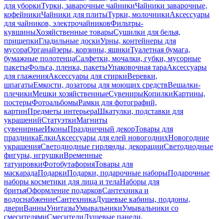
для уборки
Турки, заварочные чайники
Чайники заварочные,
кофейники
Чайники для плиты
Турки, молочники
Аксессуары
для чайников, электрочайников
Фильтры-
кувшины
Хозяйственные товары
Сушилки для белья,
прищепки
Гладильные доски
Урны, контейнеры для
мусора
Органайзеры, корзины, ящики
Туалетная бумага,
бумажные полотенца
Салфетки, мочалки, губки, мусорные
пакеты
Фольга, пленка, пакеты
Упаковочная тара
Аксессуары
для глажения
Аксессуары для стирки
Веревки,
шпагаты
Емкости, дозаторы для моющих средств
Вешалки-
плечики
Мешки хозяйственные
Сувениры
Копилки
Картины,
постеры
Фотоальбомы
Рамки для фотографий,
картин
Предметы интерьера
Шкатулки, подставки для
украшений
Статуэтки
Магниты
сувенирные
Иконы
Праздничный декор
Товары для
праздника
Елки
Аксессуары для елей новогодних
Новогодние
украшения
Светодиодные гирлянды, декорации
Светодиодные
фигуры, игрушки
Временные
татуировки
Фотобутафория
Товары для
маскарада
Подарки
Подарки, подарочные наборы
Подарочные
наборы косметики для лица и тела
Наборы для
бритья
Оформление подарков
Сантехника и
водоснабжение
Сантехника
Душевые кабины, поддоны,
двери
Ванны
Унитазы
Умывальники
Умывальники со
смесителями
Смесители
Душевые панели,