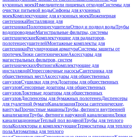
кухонных моек
Измельчители пищевых отходов
Системы для
очистки питьевой воды
Сифоны для кухонных
моек
Комплектующие для кухонных моек
Инженерная
сантехника
Инсталляции для
сантехники
Полотенцесушители
Отвод и подвод воды
Трубы
водопроводные
Магистральные фильтры, системы
сантехнические
Комплектующие для радиаторов,
полотенцесушителей
Монтажные комплекты для
сантехники
Регулирующая арматура
Системы защиты от
протечек
Люки сантехнические
Аксессуары для
магистральных фильтров, систем
сантехнических
Фитинги
Комплектующие для
инсталляций
Опрессовочные насосы
Сантехника для
общественных мест
Аксессуары для общественных
санузлов
Сушилки для рук
Дозаторы для общественных
санузлов
Сенсорные дозаторы для общественных
санузлов
Локтевые дозаторы для общественных
санузлов
Диспенсеры для бумажных полотенец
Диспенсеры
для туалетной бумаги
Канализация
Тросы сантехнические,
вантузы
Прочистные машины
Трубы, фитинги внутренней
канализации
Трубы, фитинги наружной канализации
Люки
канализационные
Теплый пол водяной
Трубы для теплого
пола
Коллекторы и комплектующие
Термостатика для теплого
пола
Автоматика для теплого
пола
Строительство
Строительные смеси и грунтовки
Клеевые