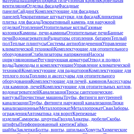
материалы
Шифер
Профнастил
Рулонная кровля
Кровельная
вентиляция
Отделка фасада
Фасадные
панели
Сайдинг
Комплектующие для фасадных
панелей
Декоративные штукатурки для фасада
Клинкерная
плитка для фасада
Декоративный камень для наружной
отделки
Отопление
Отопительные котлы
Газовые
колонки
Камины, печи-камины
Отопительные печи
Банные
печи
Водонагреватели
Радиаторы отопления, батареи
Теплый
пол
Теплые плинтусы
Системы антиобледенения
Управление
климатической техникой
Комплектующие для отопительного
оборудования
Стабилизаторы напряжения
Насосы
циркуляционные
Регулирующая арматура
Отвод и подвод
воды
Дымоходы и комплектующие
Управление климатической
техникой
Комплектующие для радиаторов
Комплектующие для
теплого пола
Топливо и аксессуары для отопительного
оборудования
Комплектующие для печей, каминов
Аксессуары
для каминов, печей
Комплектующие для отопительных котлов,
водонагревателей
Канализация
Тросы сантехнические,
вантузы
Прочистные машины
Трубы, фитинги внутренней
канализации
Трубы, фитинги наружной канализации
Люки
канализационные
Металлопрокат
Металлопрокат
Сваи
Заборы,
ограждения
Автоматика для ворот
Крепежные
изделия
Саморезы, шурупы
Гвозди
Анкеры, дюбели
Скобы,
штифты
Перфорированный крепеж
Гайки,
шайбы
Заклепки
Болты, винты, шпильки
Хомуты
Химические