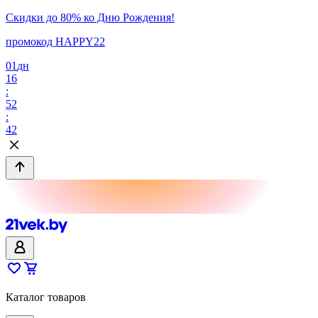
Скидки до 80% ко Дню Рождения!
промокод HAPPY22
01
дн
16
:
52
:
42
Каталог товаров