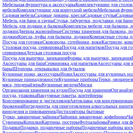
Мебельная фурнитура и аксессуары
Комплектующие для столов
мебели
Комплектующие для корпусной мебели
Мебельная фурн
Садовая мебель
Садовые диваны, кресла
Садовые стулья
Садовые
Мебель для бани и сауны
Стулья, табуретки, подставки для бани
Мебель для лоджии и балкона
Комплекты мебели для балкона, 
лоджии
Дверцы жалюзийные
Системы хранения для балкона, л
лоджии
Кресла, пуфы для балкона, лоджии
Компактные столы дл
Посуда для готовки
Сковороды, сотейники, воки
Кастрюли, ков
Столовая посуда, сервировка
Посуда для напитков
Посуда для г
сервировки
Детская столовая посуда
Посуда для выпечки, запекания
Формы для выпечки, запекания
Аксессуары для бара
Сервировка для напитков
Аксессуары для 
бары
Штопоры, открывалки для бутылок
Кухонные ножи, аксессуары
Ножи
Аксессуары для кухонных н
Кухонные принадлежности
Кухонные приборы
Терки, овощерез
мяса, тендерайзеры
Кухонные мелочи
Миски
Организация хранения на кухне
Посуда для хранения
Органайзе
посуда, упаковка
Вакуумные пакеты, контейнеры
Консервирование и дистилляция
Автоклавы для консервирован
брожения
Ингредиенты для приготовления алкогольных напит
виноделия и пивоварения
Дистилляторы бытовые
Турки, заварочные чайники
Чайники заварочные, кофейники
Ча
Сувениры
Копилки
Картины, постеры
Фотоальбомы
Рамки для ф
Подарки
Подарки, подарочные наборы
Подарочные наборы косм
Водоснабжение
Водонагреватели
Бытовые насосы
Проточные фи