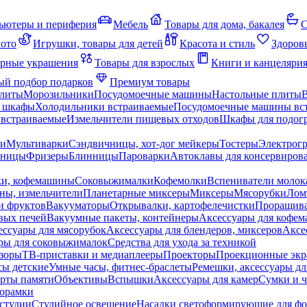
ьютеры и периферия
Мебель
Товары для дома, бакалея
С
мото
Игрушки, товары для детей
Красота и стиль
Здоров
рные украшения
Товары для взрослых
Книги и канцеляри
й подбор подарков
Премиум товары
плиты
Морозильники
Посудомоечные машины
Настольные плиты
 шкафы
Холодильники встраиваемые
Посудомоечные машины вс
встраиваемые
Измельчители пищевых отходов
Шкафы для подогр
чи
Мультиварки
Сэндвичницы, хот-дог мейкеры
Тостеры
Электрог
еницы
Фризеры
Блинницы
Пароварки
Автоклавы для консервиров
ки, кофемашины
Соковыжималки
Кофемолки
Вспениватели молок
ны, измельчители
Планетарные миксеры
Миксеры
Мясорубки
Лом
и фруктов
Вакууматоры
Открывалки, картофелечистки
Проращива
вых печей
Вакуумные пакеты, контейнеры
Аксессуары для кофе
ессуары для мясорубок
Аксессуары для блендеров, миксеров
Аксе
ры для соковыжималок
Средства для ухода за техникой
зоры
ТВ-приставки и медиаплееры
Проекторы
Проекционные эк
сы детские
Умные часы, фитнес-браслеты
Ремешки, аксессуары дл
рты памяти
Объективы
Вспышки
Аксессуары для камер
Сумки и ч
орамки
студии
Студийное освещение
Насадки светоформирующие для фо