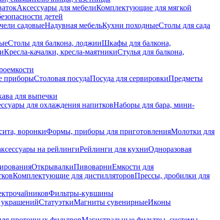
ваток
Аксессуары для мебели
Комплектующие для мягкой
безопасности детей
чели садовые
Надувная мебель
Кухни походные
Столы для сада
вые
Столы для балкона, лоджии
Шкафы для балкона,
ии
Кресла-качалки, кресла-маятники
Стулья для балкона,
роемкости
е приборы
Столовая посуда
Посуда для сервировки
Предметы
укава для выпечки
ссуары для охлаждения напитков
Наборы для бара, мини-
сита, воронки
Формы, приборы для приготовления
Молотки для
аксессуары на рейлинги
Рейлинги для кухни
Одноразовая
вирования
Открывалки
Пивоварни
Емкости для
тков
Комплектующие для дистилляторов
Прессы, дробилки для
лектрочайников
Фильтры-кувшины
я украшений
Статуэтки
Магниты сувенирные
Иконы
ля проточных фильтров
Магистральные фильтры, системы