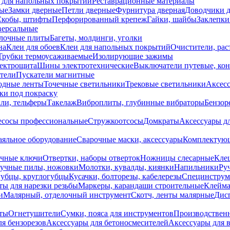
 для напольных покрытий
Реставрационные материалы
ые
Замки дверные
Петли дверные
Фурнитура дверная
Доводчики 
Скобы, штифты
Перфорированный крепеж
Гайки, шайбы
Заклепки
ерсальные
лочные плиты
Багеты, молдинги, уголки
на
Клеи для обоев
Клеи для напольных покрытий
Очистители, рас
Трубки термоусаживаемые
Изолирующие зажимы
лектрощита
Шины электротехнические
Выключатели путевые, ко
атели
Пускатели магнитные
одные ленты
Точечные светильники
Трековые светильники
Аксесс
и под покраску
ли, тельферы
Такелаж
Виброплиты, глубинные вибраторы
Бензор
сосы профессиональные
Стружкоотсосы
Домкраты
Аксессуары д
аяльное оборудование
Сварочные маски, аксессуары
Комплектующ
ечные ключи
Отвертки, наборы отверток
Ножницы слесарные
Кле
учные пилы, ножовки
Молотки, кувалды, киянки
Напильники
Ру
убцы, круглогубцы
Кусачки, болторезы, кабелерезы
Специнструм
ы для нарезки резьбы
Маркеры, карандаши строительные
Клейма
и
Малярный, отделочный инструмент
Скотч, ленты малярные
Дисп
иты
Огнетушители
Сумки, пояса для инструментов
Производствен
я бензорезов
Аксессуары для бетоносмесителей
Аксессуары для 