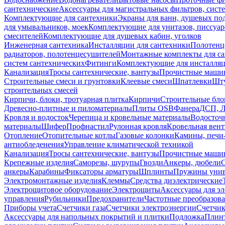
сантехнические
Аксессуары для магистральных фильтров, сист
Комплектующие для сантехники
Экраны для ванн, душевых по
для умывальников, моек
Комплектующие для унитазов, писсуар
смесителей
Комплектующие для душевых кабин, уголков
Инженерная сантехника
Инсталляции для сантехники
Полотенц
радиаторов, полотенцесушителей
Монтажные комплекты для с
систем сантехнических
Фитинги
Комплектующие для инсталля
Канализация
Тросы сантехнические, вантузы
Прочистные маши
Строительные смеси и грунтовки
Клеевые смеси
Шпатлевки
Шту
строительных смесей
Кирпичи, блоки, тротуарная плитка
Кирпичи
Строительные бло
Древесно-плитные и пиломатериалы
Плиты OSB
Фанера
ДСП, 
Кровля и водосток
Черепица и кровельные материалы
Водосточ
материалы
Шифер
Профнастил
Рулонная кровля
Кровельная вен
Отопление
Отопительные котлы
Газовые колонки
Камины, печи
антиобледенения
Управление климатической техникой
Канализация
Тросы сантехнические, вантузы
Прочистные маши
Крепежные изделия
Саморезы, шурупы
Гвозди
Анкеры, дюбели
анкеры
Карабины
Фиксаторы арматуры
Шплинты
Пружины унив
Электромонтажные изделия
Клеммы
Средства диэлектрические
Электрощитовое оборудование
Электрощиты
Аксессуары для э
управления
Рубильники
Предохранители
Частотные преобразов
Приборы учета
Счетчики газа
Счетчики электроэнергии
Счетчи
Аксессуары для напольных покрытий и плитки
Подложка
Плинт