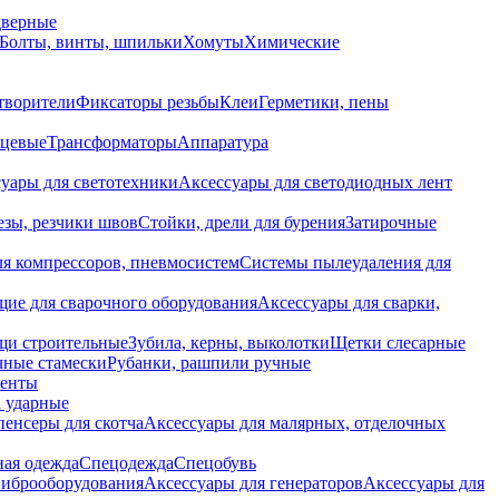
дверные
Болты, винты, шпильки
Хомуты
Химические
творители
Фиксаторы резьбы
Клеи
Герметики, пены
нцевые
Трансформаторы
Аппаратура
уары для светотехники
Аксессуары для светодиодных лент
езы, резчики швов
Стойки, дрели для бурения
Затирочные
ля компрессоров, пневмосистем
Системы пылеудаления для
ие для сварочного оборудования
Аксессуары для сварки,
щи строительные
Зубила, керны, выколотки
Щетки слесарные
чные стамески
Рубанки, рашпили ручные
енты
 ударные
енсеры для скотча
Аксессуары для малярных, отделочных
ная одежда
Спецодежда
Спецобувь
виброоборудования
Аксессуары для генераторов
Аксессуары для