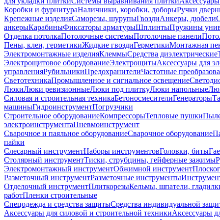
для укладки плитки
Системы выравнивания плитки
Аксессуары
Коробки и фурнитура
Наличники, коробки, доборы
Ручки дверн
Крепежные изделия
Саморезы, шурупы
Гвозди
Анкеры, дюбели
анкеры
Карабины
Фиксаторы арматуры
Шплинты
Пружины унив
Отделка потолка
Потолочные системы
Потолочные панели
Пото
Пены, клеи, герметики
Жидкие гвозди
Герметики
Монтажная пе
Электромонтажные изделия
Клеммы
Средства диэлектрические
Электрощитовое оборудование
Электрощиты
Аксессуары для э
управления
Рубильники
Предохранители
Частотные преобразов
Светотехника
Промышленное и сигнальное освещение
Светоди
Люки
Люки ревизионные
Люки под плитку
Люки напольные
Люк
Силовая и строительная техника
Бетоносмесители
Генераторы
Та
машины
Гидроинструмент
Погрузчики
Строительное оборудование
Компрессоры
Тепловые пушки
Пыле
электроинструмента
Пневмоинструмент
Сварочное и паяльное оборудование
Сварочное оборудование
П
пайки
Слесарный инструмент
Наборы инструментов
Головки, биты
Га
Столярный инструмент
Тиски, струбцины, гейферные зажимы
Р
Электромонтажный инструмент
Обжимной инструмент
Плоског
Разметочный инструмент
Разметочные инструменты
Инструмент
Отделочный инструмент
Плиткорезы
Кельмы, шпатели, гладилк
работ
Пленки строительные
Спецодежда и средства защиты
Средства индивидуальной защ
Аксессуары для силовой и строительной техники
Аксессуары дл