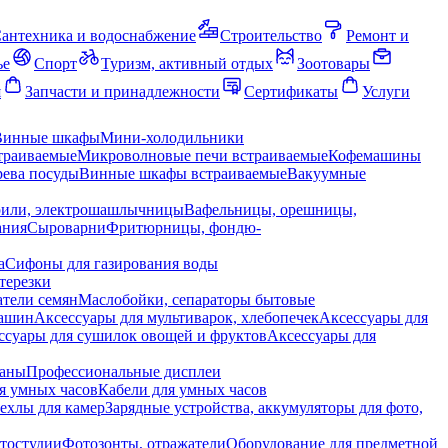
антехника и водоснабжение
Строительство
Ремонт и
ье
Спорт
Туризм, активный отдых
Зоотовары
я
Запчасти и принадлежности
Сертификаты
Услуги
Винные шкафы
Мини-холодильники
траиваемые
Микроволновые печи встраиваемые
Кофемашины
ева посуды
Винные шкафы встраиваемые
Вакуумные
рили, электрошашлычницы
Вафельницы, орешницы,
ания
Сыроварни
Фритюрницы, фондю-
а
Сифоны для газирования воды
терезки
тели семян
Маслобойки, сепараторы бытовые
машин
Аксессуары для мультиварок, хлебопечек
Аксессуары для
ссуары для сушилок овощей и фруктов
Аксессуары для
раны
Профессиональные дисплеи
я умных часов
Кабели для умных часов
ехлы для камер
Зарядные устройства, аккумуляторы для фото,
тостудии
Фотозонты, отражатели
Оборудование для предметной