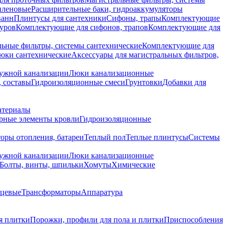
иленовые
Расширительные баки, гидроаккумуляторы
ванн
Плинтусы для сантехники
Сифоны, трапы
Комплектующие
уров
Комплектующие для сифонов, трапов
Комплектующие для
ьные фильтры, системы сантехнические
Комплектующие для
юки сантехнические
Аксессуары для магистральных фильтров,
ружной канализации
Люки канализационные
 составы
Гидроизоляционные смеси
Грунтовки
Добавки для
атериалы
рные элементы кровли
Гидроизоляционные
оры отопления, батареи
Теплый пол
Теплые плинтусы
Системы
ружной канализации
Люки канализационные
Болты, винты, шпильки
Хомуты
Химические
нцевые
Трансформаторы
Аппаратура
я плитки
Порожки, профили для пола и плитки
Приспособления