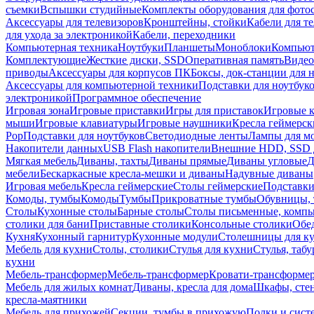
съемки
Вспышки студийные
Комплекты оборудования для фото
Аксессуары для телевизоров
Кронштейны, стойки
Кабели для т
для ухода за электроникой
Кабели, переходники
Компьютерная техника
Ноутбуки
Планшеты
Моноблоки
Компью
Комплектующие
Жесткие диски, SSD
Оперативная память
Видео
приводы
Аксессуары для корпусов ПК
Боксы, док-станции для 
Аксессуары для компьютерной техники
Подставки для ноутбук
электроникой
Программное обеспечение
Игровая зона
Игровые приставки
Игры для приставок
Игровые 
мыши
Игровые клавиатуры
Игровые наушники
Кресла геймерск
Pop
Подставки для ноутбуков
Светодиодные ленты
Лампы для м
Накопители данных
USB Flash накопители
Внешние HDD, SSD 
Мягкая мебель
Диваны, тахты
Диваны прямые
Диваны угловые
Д
мебели
Бескаркасные кресла-мешки и диваны
Надувные диваны
Игровая мебель
Кресла геймерские
Столы геймерские
Подставки
Комоды, тумбы
Комоды
Тумбы
Прикроватные тумбы
Обувницы, 
Столы
Кухонные столы
Барные столы
Столы письменные, комп
столики для бани
Приставные столики
Консольные столики
Обе
Кухня
Кухонный гарнитур
Кухонные модули
Столешницы для к
Мебель для кухни
Столы, столики
Стулья для кухни
Стулья, таб
кухни
Мебель-трансформер
Мебель-трансформер
Кровати-трансформе
Мебель для жилых комнат
Диваны, кресла для дома
Шкафы, стен
кресла-маятники
Мебель для прихожей
Секции, тумбы в прихожую
Полки и сист