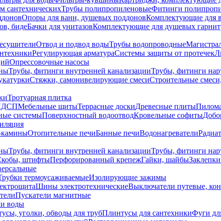
ем сантехнических
Трубы полипропиленовые
Фитинги полипроп
ддонов
Опоры для ванн, душевых поддонов
Комплектующие для 
ов, биде
Бачки для унитазов
Комплектующие для душевых гарнит
есушители
Отвод и подвод воды
Трубы водопроводные
Магистрал
антехники
Регулирующая арматура
Системы защиты от протечек
Л
ций
Опрессовочные насосы
ны
Трубы, фитинги внутренней канализации
Трубы, фитинги на
катурки
Стяжки, самонивелирующие смеси
Строительные смеси,
ки
Тротуарная плитка
ЛДСП
Мебельные щиты
Террасные доски
Древесные плиты
Пилом
ные системы
Поверхностный водоотвод
Кровельные софиты
Добо
тиляция
-камины
Отопительные печи
Банные печи
Водонагреватели
Радиат
ны
Трубы, фитинги внутренней канализации
Трубы, фитинги на
Скобы, штифты
Перфорированный крепеж
Гайки, шайбы
Заклепки
ерсальные
Трубки термоусаживаемые
Изолирующие зажимы
лектрощита
Шины электротехнические
Выключатели путевые, ко
атели
Пускатели магнитные
ки воды
усы, уголки, обводы для труб
Плинтусы для сантехники
Фуги дл