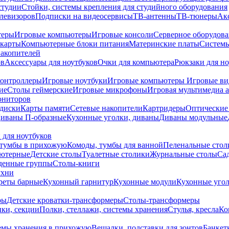
студии
Стойки, системы крепления для студийного оборудования
елевизоров
Подписки на видеосервисы
ТВ-антенны
ТВ-тюнеры
Ак
теры
Игровые компьютеры
Игровые консоли
Серверное оборудов
карты
Компьютерные блоки питания
Материнские платы
Системы
накопителей
ов
Аксессуары для ноутбуков
Очки для компьютера
Рюкзаки для но
контроллеры
Игровые ноутбуки
Игровые компьютеры
Игровые ви
ие
Столы геймерские
Игровые микрофоны
Игровая мультимедиа 
ониторов
диски
Карты памяти
Сетевые накопители
Картридеры
Оптические
иваны П-образные
Кухонные уголки, диваны
Диваны модульные
 для ноутбуков
тумбы в прихожую
Комоды, тумбы для ванной
Пеленальные стол
ьютерные
Детские столы
Туалетные столики
Журнальные столы
Са
денные группы
Столы-книги
ухни
уреты барные
Кухонный гарнитур
Кухонные модули
Кухонные угол
ры
Детские кроватки-трансформеры
Столы-трансформеры
ки, секции
Полки, стеллажи, системы хранения
Стулья, кресла
Ко
емы хранения в прихожую
Вешалки, подставки для зонтов
Банкет