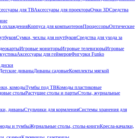
сессуары для ТВ
Аксессуары для проектора
Очки 3D
Средства
ание
 охлаждения
Корпуса для компьютеров
Процессоры
Оптические
утбуков
Сумки, чехлы для ноутбуков
Средства для ухода за
деокарты
Игровые мониторы
Игровые телевизоры
Игровые
акустика
Аксессуары для геймеров
Фигурки Funko
 диски
Детские диваны
Диваны садовые
Комплекты мягкой
ики, комоды
Тумбы под ТВ
Комоды пластиковые
довые столы
Растущие столы и парты
Столы, журнальные
ки, диваны
Стульчики для кормления
Системы хранения для
моды и тумбы
Журнальные столы, столы-книги
Кресла-качалки,
ки, скамьи
Ключницы, газетницы