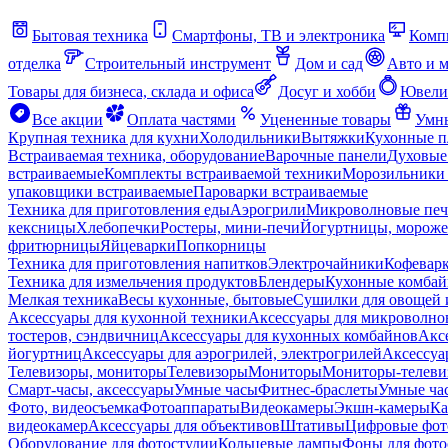
Бытовая техника
Смартфоны, ТВ и электроника
Комп
отделка
Строительный инструмент
Дом и сад
Авто и 
Товары для бизнеса, склада и офиса
Досуг и хобби
Ювели
Все акции
Оплата частями
Уцененные товары
Умны
Крупная техника для кухни
Холодильники
Вытяжки
Кухонные 
Встраиваемая техника, оборудование
Варочные панели
Духовые
встраиваемые
Комплекты встраиваемой техники
Морозильники 
упаковщики встраиваемые
Пароварки встраиваемые
Техника для приготовления еды
Аэрогрили
Микроволновые пе
кексницы
Хлебопечки
Ростеры, мини-печи
Йогуртницы, морож
фритюрницы
Яйцеварки
Попкорницы
Техника для приготовления напитков
Электрочайники
Кофевар
Техника для измельчения продуктов
Блендеры
Кухонные комбай
Мелкая техника
Весы кухонные, бытовые
Сушилки для овощей 
Аксессуары для кухонной техники
Аксессуары для микроволно
тостеров, сэндвичниц
Аксессуары для кухонных комбайнов
Акс
йогуртниц
Аксессуары для аэрогрилей, электрогрилей
Аксессуа
Телевизоры, мониторы
Телевизоры
Мониторы
Мониторы-телеви
Смарт-часы, аксессуары
Умные часы
Фитнес-браслеты
Умные ча
Фото, видеосъемка
Фотоаппараты
Видеокамеры
Экшн-камеры
Ка
видеокамер
Аксессуары для объективов
Штативы
Цифровые фот
Оборудование для фотостудии
Кольцевые лампы
Фоны для фото