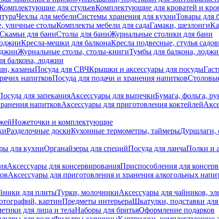
Комплектующие для стульев
Комплектующие для кроватей и кро
итура
Чехлы для мебели
Системы хранения для кухни
Товары для 
, уличные столы
Комплекты мебели для сада
Гамаки, шезлонги
Ка
Скамьи для бани
Столы для бани
Журнальные столики для бани
лоджии
Кресла-мешки для балкона
Кресла подвесные, стулья садо
оджии
Журнальные столы, столы-книги
Тумбы для балкона, лодж
я балкона, лоджии
ши, казаны
Посуда для СВЧ
Крышки и аксессуары для посуды
Гаст
орячих напитков
Посуда для подачи и хранения напитков
Столовы
Посуда для запекания
Аксессуары для выпечки
Бумага, фольга, р
хранения напитков
Аксессуары для приготовления коктейлей
Аксе
ожей
Ножеточки и комплектующие
ки
Разделочные доски
Кухонные термометры, таймеры
Дуршлаги, 
ры для кухни
Органайзеры для специй
Посуда для ланча
Полки и 
ия
Аксессуары для консервирования
Приспособления для консер
ков
Аксессуары для приготовления и хранения алкогольных напи
йники для плиты
Турки, молочники
Аксессуары для чайников, э
отографий, картин
Предметы интерьера
Шкатулки, подставки дл
етики для лица и тела
Наборы для бритья
Оформление подарков
льтры для воды
Фильтры-кувшины
Картриджи, комплектующие д