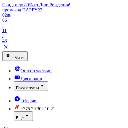
Скидки до 80% ко Дню Рождения!
промокод HAPPY22
02
дн
06
:
11
:
48
г. Минск
Оплата частями
Для юрлиц
Покупателям
Telegram
+375 29
302 10 21
Еще