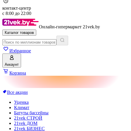
контакт-центр
с
8:00
до
22:00
Онлайн-гипермаркет 21vek.by
Каталог товаров
Избранное
Аккаунт
Корзина
Все акции
Уценка
Климат
Батуты бассейны
21vek СТРОЙ
21vek ДОМ
21vek БИЗНЕС