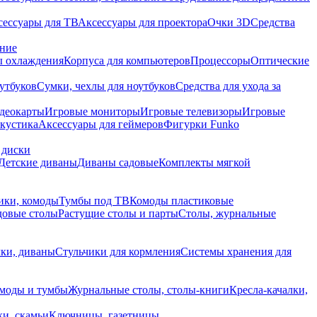
сессуары для ТВ
Аксессуары для проектора
Очки 3D
Средства
ание
 охлаждения
Корпуса для компьютеров
Процессоры
Оптические
утбуков
Сумки, чехлы для ноутбуков
Средства для ухода за
деокарты
Игровые мониторы
Игровые телевизоры
Игровые
акустика
Аксессуары для геймеров
Фигурки Funko
 диски
Детские диваны
Диваны садовые
Комплекты мягкой
ики, комоды
Тумбы под ТВ
Комоды пластиковые
довые столы
Растущие столы и парты
Столы, журнальные
ки, диваны
Стульчики для кормления
Системы хранения для
моды и тумбы
Журнальные столы, столы-книги
Кресла-качалки,
ки, скамьи
Ключницы, газетницы