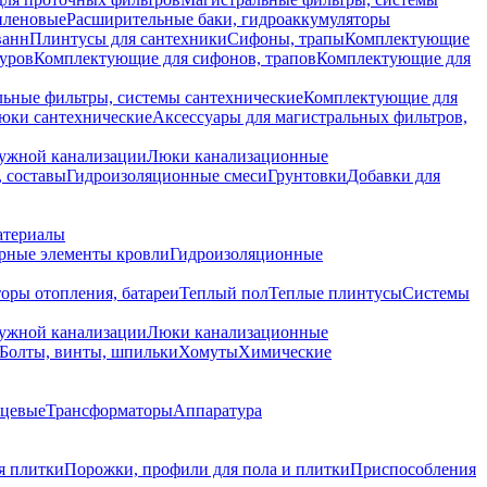
иленовые
Расширительные баки, гидроаккумуляторы
ванн
Плинтусы для сантехники
Сифоны, трапы
Комплектующие
уров
Комплектующие для сифонов, трапов
Комплектующие для
ьные фильтры, системы сантехнические
Комплектующие для
юки сантехнические
Аксессуары для магистральных фильтров,
ружной канализации
Люки канализационные
 составы
Гидроизоляционные смеси
Грунтовки
Добавки для
атериалы
рные элементы кровли
Гидроизоляционные
оры отопления, батареи
Теплый пол
Теплые плинтусы
Системы
ружной канализации
Люки канализационные
Болты, винты, шпильки
Хомуты
Химические
нцевые
Трансформаторы
Аппаратура
я плитки
Порожки, профили для пола и плитки
Приспособления