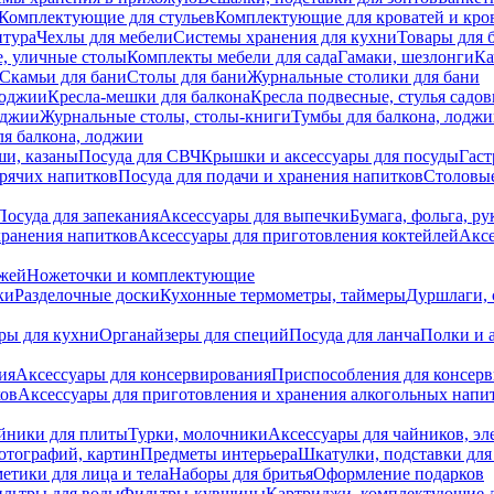
Комплектующие для стульев
Комплектующие для кроватей и кро
итура
Чехлы для мебели
Системы хранения для кухни
Товары для 
, уличные столы
Комплекты мебели для сада
Гамаки, шезлонги
Ка
Скамьи для бани
Столы для бани
Журнальные столики для бани
лоджии
Кресла-мешки для балкона
Кресла подвесные, стулья садо
оджии
Журнальные столы, столы-книги
Тумбы для балкона, лодж
я балкона, лоджии
ши, казаны
Посуда для СВЧ
Крышки и аксессуары для посуды
Гаст
орячих напитков
Посуда для подачи и хранения напитков
Столовы
Посуда для запекания
Аксессуары для выпечки
Бумага, фольга, р
хранения напитков
Аксессуары для приготовления коктейлей
Аксе
ожей
Ножеточки и комплектующие
ки
Разделочные доски
Кухонные термометры, таймеры
Дуршлаги, 
ры для кухни
Органайзеры для специй
Посуда для ланча
Полки и 
ия
Аксессуары для консервирования
Приспособления для консер
ков
Аксессуары для приготовления и хранения алкогольных напи
йники для плиты
Турки, молочники
Аксессуары для чайников, э
отографий, картин
Предметы интерьера
Шкатулки, подставки дл
етики для лица и тела
Наборы для бритья
Оформление подарков
льтры для воды
Фильтры-кувшины
Картриджи, комплектующие д