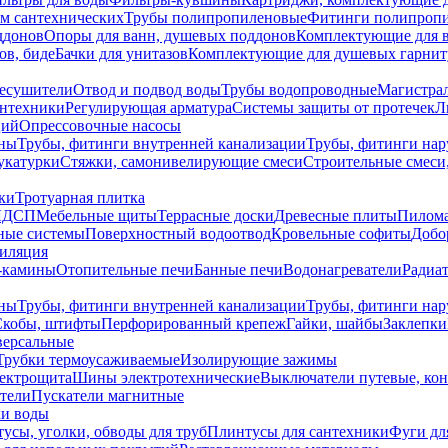
ем сантехнических
Трубы полипропиленовые
Фитинги полипроп
ддонов
Опоры для ванн, душевых поддонов
Комплектующие для 
ов, биде
Бачки для унитазов
Комплектующие для душевых гарнит
есушители
Отвод и подвод воды
Трубы водопроводные
Магистрал
антехники
Регулирующая арматура
Системы защиты от протечек
Л
ций
Опрессовочные насосы
ны
Трубы, фитинги внутренней канализации
Трубы, фитинги на
катурки
Стяжки, самонивелирующие смеси
Строительные смеси,
ки
Тротуарная плитка
ЛДСП
Мебельные щиты
Террасные доски
Древесные плиты
Пилом
ные системы
Поверхностный водоотвод
Кровельные софиты
Добо
тиляция
-камины
Отопительные печи
Банные печи
Водонагреватели
Радиат
ны
Трубы, фитинги внутренней канализации
Трубы, фитинги на
Скобы, штифты
Перфорированный крепеж
Гайки, шайбы
Заклепки
ерсальные
Трубки термоусаживаемые
Изолирующие зажимы
лектрощита
Шины электротехнические
Выключатели путевые, ко
атели
Пускатели магнитные
ки воды
усы, уголки, обводы для труб
Плинтусы для сантехники
Фуги дл