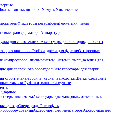
дверные
Болты, винты, шпильки
Хомуты
Химические
творители
Фиксаторы резьбы
Клеи
Герметики, пены
нцевые
Трансформаторы
Аппаратура
уары для светотехники
Аксессуары для светодиодных лент
езы, резчики швов
Стойки, дрели для бурения
Затирочные
ля компрессоров, пневмосистем
Системы пылеудаления для
ие для сварочного оборудования
Аксессуары для сварки,
щи строительные
Зубила, керны, выколотки
Щетки слесарные
чные стамески
Рубанки, рашпили ручные
енты
 ударные
енсеры для скотча
Аксессуары для малярных, отделочных
ная одежда
Спецодежда
Спецобувь
виброоборудования
Аксессуары для генераторов
Аксессуары для