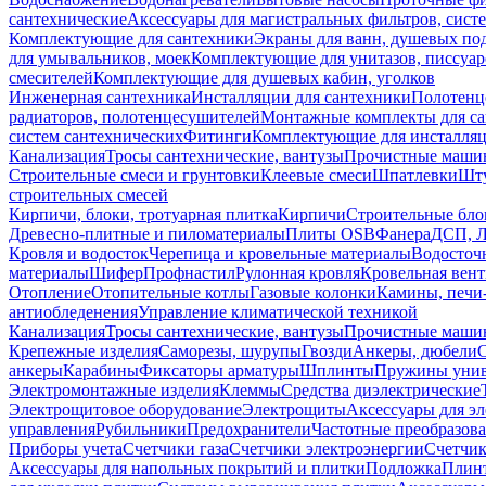
сантехнические
Аксессуары для магистральных фильтров, сист
Комплектующие для сантехники
Экраны для ванн, душевых по
для умывальников, моек
Комплектующие для унитазов, писсуар
смесителей
Комплектующие для душевых кабин, уголков
Инженерная сантехника
Инсталляции для сантехники
Полотенц
радиаторов, полотенцесушителей
Монтажные комплекты для с
систем сантехнических
Фитинги
Комплектующие для инсталля
Канализация
Тросы сантехнические, вантузы
Прочистные маши
Строительные смеси и грунтовки
Клеевые смеси
Шпатлевки
Шту
строительных смесей
Кирпичи, блоки, тротуарная плитка
Кирпичи
Строительные бло
Древесно-плитные и пиломатериалы
Плиты OSB
Фанера
ДСП, 
Кровля и водосток
Черепица и кровельные материалы
Водосточ
материалы
Шифер
Профнастил
Рулонная кровля
Кровельная вен
Отопление
Отопительные котлы
Газовые колонки
Камины, печи
антиобледенения
Управление климатической техникой
Канализация
Тросы сантехнические, вантузы
Прочистные маши
Крепежные изделия
Саморезы, шурупы
Гвозди
Анкеры, дюбели
анкеры
Карабины
Фиксаторы арматуры
Шплинты
Пружины унив
Электромонтажные изделия
Клеммы
Средства диэлектрические
Электрощитовое оборудование
Электрощиты
Аксессуары для э
управления
Рубильники
Предохранители
Частотные преобразов
Приборы учета
Счетчики газа
Счетчики электроэнергии
Счетчи
Аксессуары для напольных покрытий и плитки
Подложка
Плинт