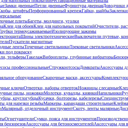
 для напольных покрытий
Реставрационные материалы
ые
Замки дверные
Петли дверные
Фурнитура дверная
Доводчики 
Скобы, штифты
Перфорированный крепеж
Гайки, шайбы
Заклепки
ерсальные
лочные плиты
Багеты, молдинги, уголки
на
Клеи для обоев
Клеи для напольных покрытий
Очистители, рас
Трубки термоусаживаемые
Изолирующие зажимы
лектрощита
Шины электротехнические
Выключатели путевые, ко
атели
Пускатели магнитные
одные ленты
Точечные светильники
Трековые светильники
Аксесс
и под покраску
ли, тельферы
Такелаж
Виброплиты, глубинные вибраторы
Бензор
сосы профессиональные
Стружкоотсосы
Домкраты
Аксессуары д
аяльное оборудование
Сварочные маски, аксессуары
Комплектующ
ечные ключи
Отвертки, наборы отверток
Ножницы слесарные
Кле
учные пилы, ножовки
Молотки, кувалды, киянки
Напильники
Ру
убцы, круглогубцы
Кусачки, болторезы, кабелерезы
Специнструм
ы для нарезки резьбы
Маркеры, карандаши строительные
Клейма
и
Малярный, отделочный инструмент
Скотч, ленты малярные
Дисп
иты
Огнетушители
Сумки, пояса для инструментов
Производствен
я бензорезов
Аксессуары для бетоносмесителей
Аксессуары для 