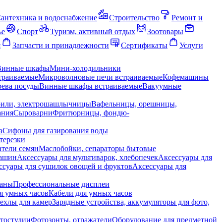
антехника и водоснабжение
Строительство
Ремонт и
ье
Спорт
Туризм, активный отдых
Зоотовары
я
Запчасти и принадлежности
Сертификаты
Услуги
Винные шкафы
Мини-холодильники
траиваемые
Микроволновые печи встраиваемые
Кофемашины
ева посуды
Винные шкафы встраиваемые
Вакуумные
рили, электрошашлычницы
Вафельницы, орешницы,
ания
Сыроварни
Фритюрницы, фондю-
а
Сифоны для газирования воды
терезки
тели семян
Маслобойки, сепараторы бытовые
машин
Аксессуары для мультиварок, хлебопечек
Аксессуары для
ссуары для сушилок овощей и фруктов
Аксессуары для
раны
Профессиональные дисплеи
я умных часов
Кабели для умных часов
ехлы для камер
Зарядные устройства, аккумуляторы для фото,
тостудии
Фотозонты, отражатели
Оборудование для предметной