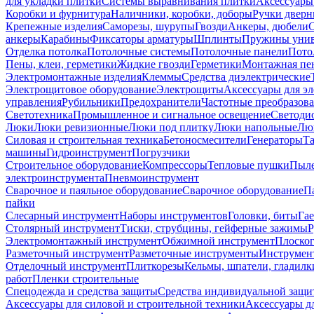
для укладки плитки
Системы выравнивания плитки
Аксессуары
Коробки и фурнитура
Наличники, коробки, доборы
Ручки дверн
Крепежные изделия
Саморезы, шурупы
Гвозди
Анкеры, дюбели
анкеры
Карабины
Фиксаторы арматуры
Шплинты
Пружины унив
Отделка потолка
Потолочные системы
Потолочные панели
Пото
Пены, клеи, герметики
Жидкие гвозди
Герметики
Монтажная пе
Электромонтажные изделия
Клеммы
Средства диэлектрические
Электрощитовое оборудование
Электрощиты
Аксессуары для э
управления
Рубильники
Предохранители
Частотные преобразов
Светотехника
Промышленное и сигнальное освещение
Светоди
Люки
Люки ревизионные
Люки под плитку
Люки напольные
Люк
Силовая и строительная техника
Бетоносмесители
Генераторы
Та
машины
Гидроинструмент
Погрузчики
Строительное оборудование
Компрессоры
Тепловые пушки
Пыле
электроинструмента
Пневмоинструмент
Сварочное и паяльное оборудование
Сварочное оборудование
П
пайки
Слесарный инструмент
Наборы инструментов
Головки, биты
Га
Столярный инструмент
Тиски, струбцины, гейферные зажимы
Р
Электромонтажный инструмент
Обжимной инструмент
Плоског
Разметочный инструмент
Разметочные инструменты
Инструмент
Отделочный инструмент
Плиткорезы
Кельмы, шпатели, гладилк
работ
Пленки строительные
Спецодежда и средства защиты
Средства индивидуальной защ
Аксессуары для силовой и строительной техники
Аксессуары дл