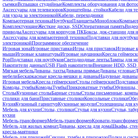
съемки
Вспышки студийные
Комплекты оборудования для фото
Аксессуары для телевизоров
Кронштейны, стойки
Кабели для т
для ухода за электроникой
Кабели, переходники
Компьютерная техника
Ноутбуки
Планшеты
Моноблоки
Компью
Комплектующие
Жесткие диски, SSD
Оперативная память
Видео
приводы
Аксессуары для корпусов ПК
Боксы, док-станции для 
Аксессуары для компьютерной техники
Подставки для ноутбук
электроникой
Программное обеспечение
Игровая зона
Игровые приставки
Игры для приставок
Игровые 
мыши
Игровые клавиатуры
Игровые наушники
Кресла геймерск
Pop
Подставки для ноутбуков
Светодиодные ленты
Лампы для м
Накопители данных
USB Flash накопители
Внешние HDD, SSD 
Мягкая мебель
Диваны, тахты
Диваны прямые
Диваны угловые
Д
мебели
Бескаркасные кресла-мешки и диваны
Надувные диваны
Игровая мебель
Кресла геймерские
Столы геймерские
Подставки
Комоды, тумбы
Комоды
Тумбы
Прикроватные тумбы
Обувницы, 
Столы
Кухонные столы
Барные столы
Столы письменные, комп
столики для бани
Приставные столики
Консольные столики
Обе
Кухня
Кухонный гарнитур
Кухонные модули
Столешницы для к
Мебель для кухни
Столы, столики
Стулья для кухни
Стулья, таб
кухни
Мебель-трансформер
Мебель-трансформер
Кровати-трансформе
Мебель для жилых комнат
Диваны, кресла для дома
Шкафы, стен
кресла-маятники
Мебель для прихожей
Секции, тумбы в прихожую
Полки и сист