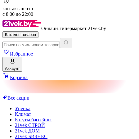
контакт-центр
с
8:00
до
22:00
Онлайн-гипермаркет 21vek.by
Каталог товаров
Избранное
Аккаунт
Корзина
Все акции
Уценка
Климат
Батуты бассейны
21vek СТРОЙ
21vek ДОМ
21vek БИЗНЕС