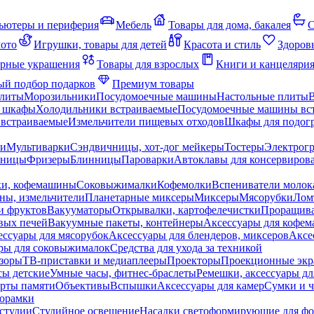
ьютеры и периферия
Мебель
Товары для дома, бакалея
С
мото
Игрушки, товары для детей
Красота и стиль
Здоров
рные украшения
Товары для взрослых
Книги и канцеляри
й подбор подарков
Премиум товары
плиты
Морозильники
Посудомоечные машины
Настольные плиты
 шкафы
Холодильники встраиваемые
Посудомоечные машины вс
встраиваемые
Измельчители пищевых отходов
Шкафы для подогр
чи
Мультиварки
Сэндвичницы, хот-дог мейкеры
Тостеры
Электрог
еницы
Фризеры
Блинницы
Пароварки
Автоклавы для консервиров
ки, кофемашины
Соковыжималки
Кофемолки
Вспениватели молок
ны, измельчители
Планетарные миксеры
Миксеры
Мясорубки
Лом
и фруктов
Вакууматоры
Открывалки, картофелечистки
Проращива
вых печей
Вакуумные пакеты, контейнеры
Аксессуары для кофе
ессуары для мясорубок
Аксессуары для блендеров, миксеров
Аксе
ры для соковыжималок
Средства для ухода за техникой
зоры
ТВ-приставки и медиаплееры
Проекторы
Проекционные эк
сы детские
Умные часы, фитнес-браслеты
Ремешки, аксессуары дл
рты памяти
Объективы
Вспышки
Аксессуары для камер
Сумки и ч
орамки
студии
Студийное освещение
Насадки светоформирующие для фо