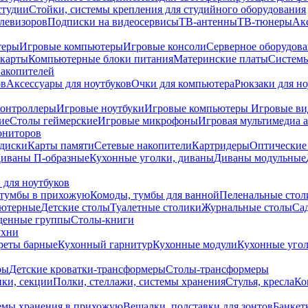
студии
Стойки, системы крепления для студийного оборудования
елевизоров
Подписки на видеосервисы
ТВ-антенны
ТВ-тюнеры
Ак
теры
Игровые компьютеры
Игровые консоли
Серверное оборудов
карты
Компьютерные блоки питания
Материнские платы
Системы
накопителей
ов
Аксессуары для ноутбуков
Очки для компьютера
Рюкзаки для но
контроллеры
Игровые ноутбуки
Игровые компьютеры
Игровые ви
ие
Столы геймерские
Игровые микрофоны
Игровая мультимедиа 
ониторов
диски
Карты памяти
Сетевые накопители
Картридеры
Оптические
иваны П-образные
Кухонные уголки, диваны
Диваны модульные
 для ноутбуков
тумбы в прихожую
Комоды, тумбы для ванной
Пеленальные стол
ьютерные
Детские столы
Туалетные столики
Журнальные столы
Са
денные группы
Столы-книги
ухни
уреты барные
Кухонный гарнитур
Кухонные модули
Кухонные угол
ры
Детские кроватки-трансформеры
Столы-трансформеры
ки, секции
Полки, стеллажи, системы хранения
Стулья, кресла
Ко
емы хранения в прихожую
Вешалки, подставки для зонтов
Банкет