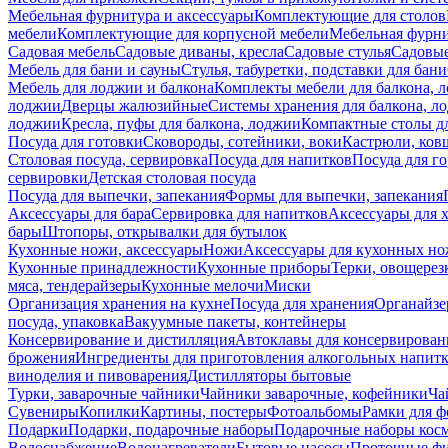
Мебельная фурнитура и аксессуары
Комплектующие для столов
мебели
Комплектующие для корпусной мебели
Мебельная фурн
Садовая мебель
Садовые диваны, кресла
Садовые стулья
Садовые
Мебель для бани и сауны
Стулья, табуретки, подставки для бани
Мебель для лоджии и балкона
Комплекты мебели для балкона, 
лоджии
Дверцы жалюзийные
Системы хранения для балкона, л
лоджии
Кресла, пуфы для балкона, лоджии
Компактные столы дл
Посуда для готовки
Сковороды, сотейники, воки
Кастрюли, ков
Столовая посуда, сервировка
Посуда для напитков
Посуда для г
сервировки
Детская столовая посуда
Посуда для выпечки, запекания
Формы для выпечки, запекания
Аксессуары для бара
Сервировка для напитков
Аксессуары для 
бары
Штопоры, открывалки для бутылок
Кухонные ножи, аксессуары
Ножи
Аксессуары для кухонных н
Кухонные принадлежности
Кухонные приборы
Терки, овощерез
мяса, тендерайзеры
Кухонные мелочи
Миски
Организация хранения на кухне
Посуда для хранения
Органайзе
посуда, упаковка
Вакуумные пакеты, контейнеры
Консервирование и дистилляция
Автоклавы для консервирован
брожения
Ингредиенты для приготовления алкогольных напит
виноделия и пивоварения
Дистилляторы бытовые
Турки, заварочные чайники
Чайники заварочные, кофейники
Ча
Сувениры
Копилки
Картины, постеры
Фотоальбомы
Рамки для ф
Подарки
Подарки, подарочные наборы
Подарочные наборы косм
Водоснабжение
Водонагреватели
Бытовые насосы
Проточные фи