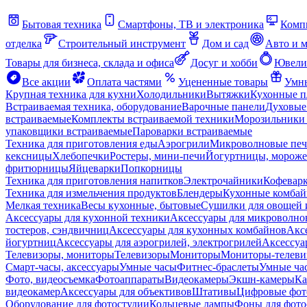
Бытовая техника
Смартфоны, ТВ и электроника
Комп
отделка
Строительный инструмент
Дом и сад
Авто и 
Товары для бизнеса, склада и офиса
Досуг и хобби
Ювели
Все акции
Оплата частями
Уцененные товары
Умны
Крупная техника для кухни
Холодильники
Вытяжки
Кухонные 
Встраиваемая техника, оборудование
Варочные панели
Духовые
встраиваемые
Комплекты встраиваемой техники
Морозильники 
упаковщики встраиваемые
Пароварки встраиваемые
Техника для приготовления еды
Аэрогрили
Микроволновые пе
кексницы
Хлебопечки
Ростеры, мини-печи
Йогуртницы, морож
фритюрницы
Яйцеварки
Попкорницы
Техника для приготовления напитков
Электрочайники
Кофевар
Техника для измельчения продуктов
Блендеры
Кухонные комбай
Мелкая техника
Весы кухонные, бытовые
Сушилки для овощей 
Аксессуары для кухонной техники
Аксессуары для микроволно
тостеров, сэндвичниц
Аксессуары для кухонных комбайнов
Акс
йогуртниц
Аксессуары для аэрогрилей, электрогрилей
Аксессуа
Телевизоры, мониторы
Телевизоры
Мониторы
Мониторы-телеви
Смарт-часы, аксессуары
Умные часы
Фитнес-браслеты
Умные ча
Фото, видеосъемка
Фотоаппараты
Видеокамеры
Экшн-камеры
Ка
видеокамер
Аксессуары для объективов
Штативы
Цифровые фот
Оборудование для фотостудии
Кольцевые лампы
Фоны для фото