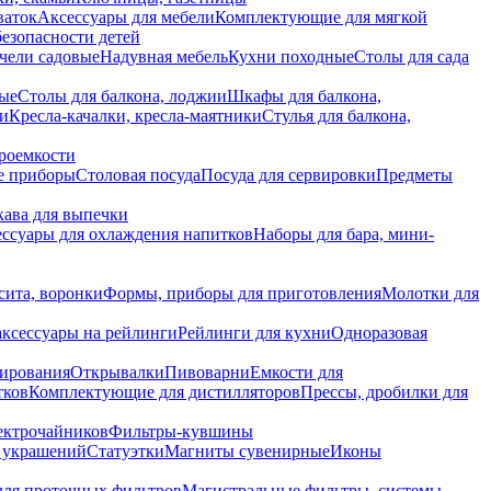
ваток
Аксессуары для мебели
Комплектующие для мягкой
безопасности детей
чели садовые
Надувная мебель
Кухни походные
Столы для сада
вые
Столы для балкона, лоджии
Шкафы для балкона,
ии
Кресла-качалки, кресла-маятники
Стулья для балкона,
роемкости
е приборы
Столовая посуда
Посуда для сервировки
Предметы
укава для выпечки
ссуары для охлаждения напитков
Наборы для бара, мини-
сита, воронки
Формы, приборы для приготовления
Молотки для
аксессуары на рейлинги
Рейлинги для кухни
Одноразовая
вирования
Открывалки
Пивоварни
Емкости для
тков
Комплектующие для дистилляторов
Прессы, дробилки для
лектрочайников
Фильтры-кувшины
я украшений
Статуэтки
Магниты сувенирные
Иконы
ля проточных фильтров
Магистральные фильтры, системы