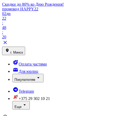
Скидки до 80% ко Дню Рождения!
промокод HAPPY22
02
дн
22
:
48
:
20
г. Минск
Оплата частями
Для юрлиц
Покупателям
Telegram
+375 29
302 10 21
Еще