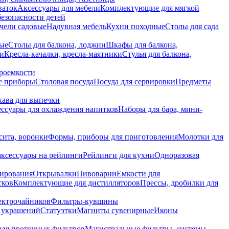
ваток
Аксессуары для мебели
Комплектующие для мягкой
безопасности детей
чели садовые
Надувная мебель
Кухни походные
Столы для сада
вые
Столы для балкона, лоджии
Шкафы для балкона,
ии
Кресла-качалки, кресла-маятники
Стулья для балкона,
роемкости
е приборы
Столовая посуда
Посуда для сервировки
Предметы
укава для выпечки
ссуары для охлаждения напитков
Наборы для бара, мини-
сита, воронки
Формы, приборы для приготовления
Молотки для
аксессуары на рейлинги
Рейлинги для кухни
Одноразовая
вирования
Открывалки
Пивоварни
Емкости для
тков
Комплектующие для дистилляторов
Прессы, дробилки для
лектрочайников
Фильтры-кувшины
я украшений
Статуэтки
Магниты сувенирные
Иконы
ля проточных фильтров
Магистральные фильтры, системы