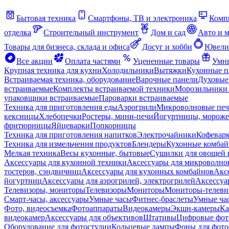
Бытовая техника
Смартфоны, ТВ и электроника
Комп
отделка
Строительный инструмент
Дом и сад
Авто и 
Товары для бизнеса, склада и офиса
Досуг и хобби
Ювели
Все акции
Оплата частями
Уцененные товары
Умны
Крупная техника для кухни
Холодильники
Вытяжки
Кухонные 
Встраиваемая техника, оборудование
Варочные панели
Духовые
встраиваемые
Комплекты встраиваемой техники
Морозильники 
упаковщики встраиваемые
Пароварки встраиваемые
Техника для приготовления еды
Аэрогрили
Микроволновые пе
кексницы
Хлебопечки
Ростеры, мини-печи
Йогуртницы, морож
фритюрницы
Яйцеварки
Попкорницы
Техника для приготовления напитков
Электрочайники
Кофевар
Техника для измельчения продуктов
Блендеры
Кухонные комбай
Мелкая техника
Весы кухонные, бытовые
Сушилки для овощей 
Аксессуары для кухонной техники
Аксессуары для микроволно
тостеров, сэндвичниц
Аксессуары для кухонных комбайнов
Акс
йогуртниц
Аксессуары для аэрогрилей, электрогрилей
Аксессуа
Телевизоры, мониторы
Телевизоры
Мониторы
Мониторы-телеви
Смарт-часы, аксессуары
Умные часы
Фитнес-браслеты
Умные ча
Фото, видеосъемка
Фотоаппараты
Видеокамеры
Экшн-камеры
Ка
видеокамер
Аксессуары для объективов
Штативы
Цифровые фот
Оборудование для фотостудии
Кольцевые лампы
Фоны для фото