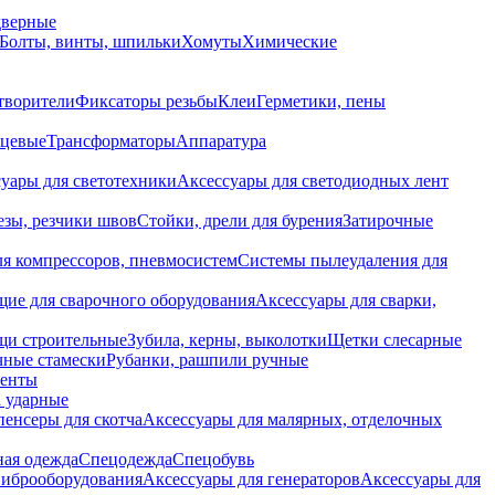
дверные
Болты, винты, шпильки
Хомуты
Химические
творители
Фиксаторы резьбы
Клеи
Герметики, пены
нцевые
Трансформаторы
Аппаратура
уары для светотехники
Аксессуары для светодиодных лент
езы, резчики швов
Стойки, дрели для бурения
Затирочные
ля компрессоров, пневмосистем
Системы пылеудаления для
ие для сварочного оборудования
Аксессуары для сварки,
щи строительные
Зубила, керны, выколотки
Щетки слесарные
чные стамески
Рубанки, рашпили ручные
енты
 ударные
енсеры для скотча
Аксессуары для малярных, отделочных
ная одежда
Спецодежда
Спецобувь
виброоборудования
Аксессуары для генераторов
Аксессуары для