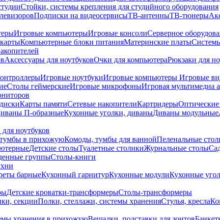
студии
Стойки, системы крепления для студийного оборудования
елевизоров
Подписки на видеосервисы
ТВ-антенны
ТВ-тюнеры
Ак
теры
Игровые компьютеры
Игровые консоли
Серверное оборудов
карты
Компьютерные блоки питания
Материнские платы
Системы
накопителей
ов
Аксессуары для ноутбуков
Очки для компьютера
Рюкзаки для но
контроллеры
Игровые ноутбуки
Игровые компьютеры
Игровые ви
ие
Столы геймерские
Игровые микрофоны
Игровая мультимедиа 
ониторов
диски
Карты памяти
Сетевые накопители
Картридеры
Оптические
иваны П-образные
Кухонные уголки, диваны
Диваны модульные
 для ноутбуков
тумбы в прихожую
Комоды, тумбы для ванной
Пеленальные стол
ьютерные
Детские столы
Туалетные столики
Журнальные столы
Са
денные группы
Столы-книги
ухни
уреты барные
Кухонный гарнитур
Кухонные модули
Кухонные угол
ры
Детские кроватки-трансформеры
Столы-трансформеры
ки, секции
Полки, стеллажи, системы хранения
Стулья, кресла
Ко
емы хранения в прихожую
Вешалки, подставки для зонтов
Банкет