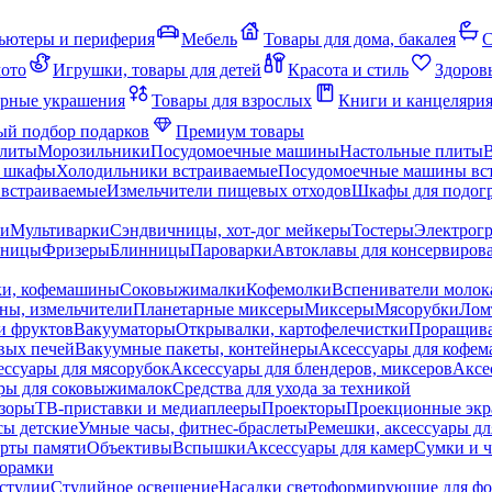
ьютеры и периферия
Мебель
Товары для дома, бакалея
С
мото
Игрушки, товары для детей
Красота и стиль
Здоров
рные украшения
Товары для взрослых
Книги и канцеляри
й подбор подарков
Премиум товары
плиты
Морозильники
Посудомоечные машины
Настольные плиты
 шкафы
Холодильники встраиваемые
Посудомоечные машины вс
встраиваемые
Измельчители пищевых отходов
Шкафы для подогр
чи
Мультиварки
Сэндвичницы, хот-дог мейкеры
Тостеры
Электрог
еницы
Фризеры
Блинницы
Пароварки
Автоклавы для консервиров
ки, кофемашины
Соковыжималки
Кофемолки
Вспениватели молок
ны, измельчители
Планетарные миксеры
Миксеры
Мясорубки
Лом
и фруктов
Вакууматоры
Открывалки, картофелечистки
Проращива
вых печей
Вакуумные пакеты, контейнеры
Аксессуары для кофе
ессуары для мясорубок
Аксессуары для блендеров, миксеров
Аксе
ры для соковыжималок
Средства для ухода за техникой
зоры
ТВ-приставки и медиаплееры
Проекторы
Проекционные эк
сы детские
Умные часы, фитнес-браслеты
Ремешки, аксессуары дл
рты памяти
Объективы
Вспышки
Аксессуары для камер
Сумки и ч
орамки
студии
Студийное освещение
Насадки светоформирующие для фо