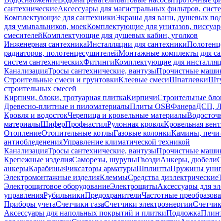
сантехнические
Аксессуары для магистральных фильтров, сист
Комплектующие для сантехники
Экраны для ванн, душевых по
для умывальников, моек
Комплектующие для унитазов, писсуар
смесителей
Комплектующие для душевых кабин, уголков
Инженерная сантехника
Инсталляции для сантехники
Полотенц
радиаторов, полотенцесушителей
Монтажные комплекты для с
систем сантехнических
Фитинги
Комплектующие для инсталля
Канализация
Тросы сантехнические, вантузы
Прочистные маши
Строительные смеси и грунтовки
Клеевые смеси
Шпатлевки
Шту
строительных смесей
Кирпичи, блоки, тротуарная плитка
Кирпичи
Строительные бло
Древесно-плитные и пиломатериалы
Плиты OSB
Фанера
ДСП, 
Кровля и водосток
Черепица и кровельные материалы
Водосточ
материалы
Шифер
Профнастил
Рулонная кровля
Кровельная вен
Отопление
Отопительные котлы
Газовые колонки
Камины, печи
антиобледенения
Управление климатической техникой
Канализация
Тросы сантехнические, вантузы
Прочистные маши
Крепежные изделия
Саморезы, шурупы
Гвозди
Анкеры, дюбели
анкеры
Карабины
Фиксаторы арматуры
Шплинты
Пружины унив
Электромонтажные изделия
Клеммы
Средства диэлектрические
Электрощитовое оборудование
Электрощиты
Аксессуары для э
управления
Рубильники
Предохранители
Частотные преобразов
Приборы учета
Счетчики газа
Счетчики электроэнергии
Счетчи
Аксессуары для напольных покрытий и плитки
Подложка
Плинт