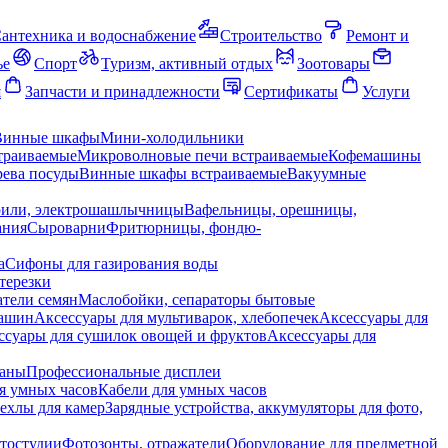
антехника и водоснабжение
Строительство
Ремонт и
ье
Спорт
Туризм, активный отдых
Зоотовары
я
Запчасти и принадлежности
Сертификаты
Услуги
Винные шкафы
Мини-холодильники
траиваемые
Микроволновые печи встраиваемые
Кофемашины
ева посуды
Винные шкафы встраиваемые
Вакуумные
рили, электрошашлычницы
Вафельницы, орешницы,
ания
Сыроварни
Фритюрницы, фондю-
а
Сифоны для газирования воды
терезки
тели семян
Маслобойки, сепараторы бытовые
машин
Аксессуары для мультиварок, хлебопечек
Аксессуары для
ссуары для сушилок овощей и фруктов
Аксессуары для
раны
Профессиональные дисплеи
я умных часов
Кабели для умных часов
ехлы для камер
Зарядные устройства, аккумуляторы для фото,
тостудии
Фотозонты, отражатели
Оборудование для предметной