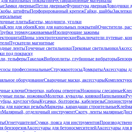
 для напольных покрытий
Реставрационные материалы
ые
Замки дверные
Петли дверные
Фурнитура дверная
Доводчики 
Скобы, штифты
Перфорированный крепеж
Гайки, шайбы
Заклепки
ерсальные
лочные плиты
Багеты, молдинги, уголки
на
Клеи для обоев
Клеи для напольных покрытий
Очистители, рас
Трубки термоусаживаемые
Изолирующие зажимы
лектрощита
Шины электротехнические
Выключатели путевые, ко
атели
Пускатели магнитные
одные ленты
Точечные светильники
Трековые светильники
Аксесс
и под покраску
ли, тельферы
Такелаж
Виброплиты, глубинные вибраторы
Бензор
сосы профессиональные
Стружкоотсосы
Домкраты
Аксессуары д
аяльное оборудование
Сварочные маски, аксессуары
Комплектующ
ечные ключи
Отвертки, наборы отверток
Ножницы слесарные
Кле
учные пилы, ножовки
Молотки, кувалды, киянки
Напильники
Ру
убцы, круглогубцы
Кусачки, болторезы, кабелерезы
Специнструм
ы для нарезки резьбы
Маркеры, карандаши строительные
Клейма
и
Малярный, отделочный инструмент
Скотч, ленты малярные
Дисп
иты
Огнетушители
Сумки, пояса для инструментов
Производствен
я бензорезов
Аксессуары для бетоносмесителей
Аксессуары для 