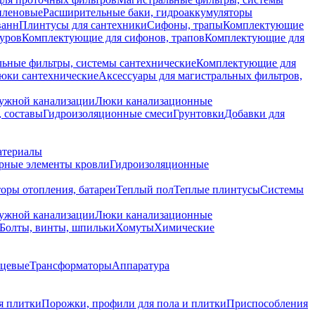
иленовые
Расширительные баки, гидроаккумуляторы
ванн
Плинтусы для сантехники
Сифоны, трапы
Комплектующие
уров
Комплектующие для сифонов, трапов
Комплектующие для
ьные фильтры, системы сантехнические
Комплектующие для
юки сантехнические
Аксессуары для магистральных фильтров,
ружной канализации
Люки канализационные
 составы
Гидроизоляционные смеси
Грунтовки
Добавки для
атериалы
рные элементы кровли
Гидроизоляционные
оры отопления, батареи
Теплый пол
Теплые плинтусы
Системы
ружной канализации
Люки канализационные
Болты, винты, шпильки
Хомуты
Химические
нцевые
Трансформаторы
Аппаратура
я плитки
Порожки, профили для пола и плитки
Приспособления