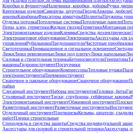
для укладки плитки
Системы выравнивания плитки
Аксессуары
Коробки и фурнитура
Наличники, коробки, доборы
Ручки дверн
Крепежные изделия
Саморезы, шурупы
Гвозди
Анкеры, дюбели
анкеры
Карабины
Фиксаторы арматуры
Шплинты
Пружины унив
Отделка потолка
Потолочные системы
Потолочные панели
Пото
Пены, клеи, герметики
Жидкие гвозди
Герметики
Монтажная пе
Электромонтажные изделия
Клеммы
Средства диэлектрические
Электрощитовое оборудование
Электрощиты
Аксессуары для э
управления
Рубильники
Предохранители
Частотные преобразов
Светотехника
Промышленное и сигнальное освещение
Светоди
Люки
Люки ревизионные
Люки под плитку
Люки напольные
Люк
Силовая и строительная техника
Бетоносмесители
Генераторы
Та
машины
Гидроинструмент
Погрузчики
Строительное оборудование
Компрессоры
Тепловые пушки
Пыле
электроинструмента
Пневмоинструмент
Сварочное и паяльное оборудование
Сварочное оборудование
П
пайки
Слесарный инструмент
Наборы инструментов
Головки, биты
Га
Столярный инструмент
Тиски, струбцины, гейферные зажимы
Р
Электромонтажный инструмент
Обжимной инструмент
Плоског
Разметочный инструмент
Разметочные инструменты
Инструмент
Отделочный инструмент
Плиткорезы
Кельмы, шпатели, гладилк
работ
Пленки строительные
Спецодежда и средства защиты
Средства индивидуальной защ
Аксессуары для силовой и строительной техники
Аксессуары дл