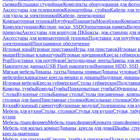
съемки
Вспышки студийные
Комплекты оборудования для фото
Аксессуары для телевизоров
Кронштейны, стойки
Кабели для т
для ухода за электроникой
Кабели, переходники
Компьютерная техника
Ноутбуки
Планшеты
Моноблоки
Компью
Комплектующие
Жесткие диски, SSD
Оперативная память
Видео
приводы
Аксессуары для корпусов ПК
Боксы, док-станции для 
Аксессуары для компьютерной техники
Подставки для ноутбук
электроникой
Программное обеспечение
Игровая зона
Игровые приставки
Игры для приставок
Игровые 
мыши
Игровые клавиатуры
Игровые наушники
Кресла геймерск
Pop
Подставки для ноутбуков
Светодиодные ленты
Лампы для м
Накопители данных
USB Flash накопители
Внешние HDD, SSD 
Мягкая мебель
Диваны, тахты
Диваны прямые
Диваны угловые
Д
мебели
Бескаркасные кресла-мешки и диваны
Надувные диваны
Игровая мебель
Кресла геймерские
Столы геймерские
Подставки
Комоды, тумбы
Комоды
Тумбы
Прикроватные тумбы
Обувницы, 
Столы
Кухонные столы
Барные столы
Столы письменные, комп
столики для бани
Приставные столики
Консольные столики
Обе
Кухня
Кухонный гарнитур
Кухонные модули
Столешницы для к
Мебель для кухни
Столы, столики
Стулья для кухни
Стулья, таб
кухни
Мебель-трансформер
Мебель-трансформер
Кровати-трансформе
Мебель для жилых комнат
Диваны, кресла для дома
Шкафы, стен
кресла-маятники
Мебель для прихожей
Секции, тумбы в прихожую
Полки и сист