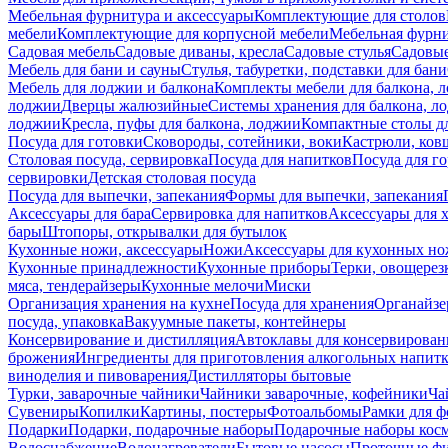
Мебельная фурнитура и аксессуары
Комплектующие для столов
мебели
Комплектующие для корпусной мебели
Мебельная фурн
Садовая мебель
Садовые диваны, кресла
Садовые стулья
Садовые
Мебель для бани и сауны
Стулья, табуретки, подставки для бани
Мебель для лоджии и балкона
Комплекты мебели для балкона, 
лоджии
Дверцы жалюзийные
Системы хранения для балкона, л
лоджии
Кресла, пуфы для балкона, лоджии
Компактные столы дл
Посуда для готовки
Сковороды, сотейники, воки
Кастрюли, ков
Столовая посуда, сервировка
Посуда для напитков
Посуда для г
сервировки
Детская столовая посуда
Посуда для выпечки, запекания
Формы для выпечки, запекания
Аксессуары для бара
Сервировка для напитков
Аксессуары для 
бары
Штопоры, открывалки для бутылок
Кухонные ножи, аксессуары
Ножи
Аксессуары для кухонных н
Кухонные принадлежности
Кухонные приборы
Терки, овощерез
мяса, тендерайзеры
Кухонные мелочи
Миски
Организация хранения на кухне
Посуда для хранения
Органайзе
посуда, упаковка
Вакуумные пакеты, контейнеры
Консервирование и дистилляция
Автоклавы для консервирован
брожения
Ингредиенты для приготовления алкогольных напит
виноделия и пивоварения
Дистилляторы бытовые
Турки, заварочные чайники
Чайники заварочные, кофейники
Ча
Сувениры
Копилки
Картины, постеры
Фотоальбомы
Рамки для ф
Подарки
Подарки, подарочные наборы
Подарочные наборы косм
Водоснабжение
Водонагреватели
Бытовые насосы
Проточные фи