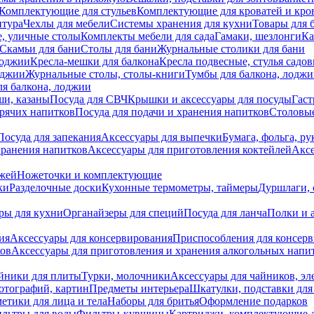
Комплектующие для стульев
Комплектующие для кроватей и кро
итура
Чехлы для мебели
Системы хранения для кухни
Товары для 
, уличные столы
Комплекты мебели для сада
Гамаки, шезлонги
Ка
Скамьи для бани
Столы для бани
Журнальные столики для бани
лоджии
Кресла-мешки для балкона
Кресла подвесные, стулья садо
оджии
Журнальные столы, столы-книги
Тумбы для балкона, лодж
я балкона, лоджии
ши, казаны
Посуда для СВЧ
Крышки и аксессуары для посуды
Гаст
орячих напитков
Посуда для подачи и хранения напитков
Столовы
Посуда для запекания
Аксессуары для выпечки
Бумага, фольга, р
хранения напитков
Аксессуары для приготовления коктейлей
Аксе
ожей
Ножеточки и комплектующие
ки
Разделочные доски
Кухонные термометры, таймеры
Дуршлаги, 
ры для кухни
Органайзеры для специй
Посуда для ланча
Полки и 
ия
Аксессуары для консервирования
Приспособления для консер
ков
Аксессуары для приготовления и хранения алкогольных напи
йники для плиты
Турки, молочники
Аксессуары для чайников, э
отографий, картин
Предметы интерьера
Шкатулки, подставки дл
етики для лица и тела
Наборы для бритья
Оформление подарков
льтры для воды
Фильтры-кувшины
Картриджи, комплектующие д