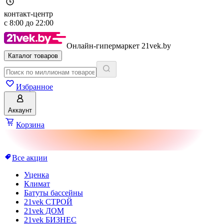
контакт-центр
с
8:00
до
22:00
Онлайн-гипермаркет 21vek.by
Каталог товаров
Избранное
Аккаунт
Корзина
Все акции
Уценка
Климат
Батуты бассейны
21vek СТРОЙ
21vek ДОМ
21vek БИЗНЕС