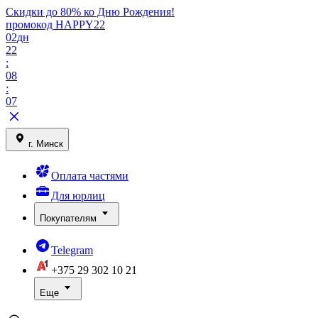
Скидки до 80% ко Дню Рождения!
промокод HAPPY22
02
дн
22
:
08
:
07
г. Минск
Оплата частями
Для юрлиц
Покупателям
Telegram
+375 29
302 10 21
Еще