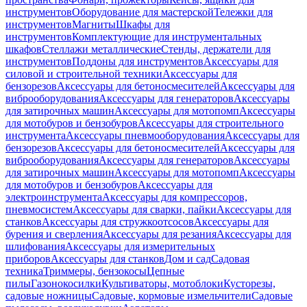
инструментов
Оборудование для мастерской
Тележки для
инструментов
Магниты
Шкафы для
инструментов
Комплектующие для инструментальных
шкафов
Стеллажи металлические
Стенды, держатели для
инструментов
Поддоны для инструментов
Аксессуары для
силовой и строительной техники
Аксессуары для
бензорезов
Аксессуары для бетоносмесителей
Аксессуары для
виброоборудования
Аксессуары для генераторов
Аксессуары
для затирочных машин
Аксессуары для мотопомп
Аксессуары
для мотобуров и бензобуров
Аксессуары для строительного
инструмента
Аксессуары пневмооборудования
Аксессуары для
бензорезов
Аксессуары для бетоносмесителей
Аксессуары для
виброоборудования
Аксессуары для генераторов
Аксессуары
для затирочных машин
Аксессуары для мотопомп
Аксессуары
для мотобуров и бензобуров
Аксессуары для
электроинструмента
Аксессуары для компрессоров,
пневмосистем
Аксессуары для сварки, пайки
Аксессуары для
станков
Аксессуары для стружкоотсосов
Аксессуары для
бурения и сверления
Аксессуары для резания
Аксессуары для
шлифования
Аксессуары для измерительных
приборов
Аксессуары для станков
Дом и сад
Садовая
техника
Триммеры, бензокосы
Цепные
пилы
Газонокосилки
Культиваторы, мотоблоки
Кусторезы,
садовые ножницы
Садовые, кормовые измельчители
Садовые