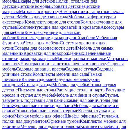
мебель
Шкафы для детской
Полки, стеллажи для
детской
Детские комоды
Кровати детские
Детские
матрасы
Матрасы в кроватку
Наматрасники, защитные чехлы
детские
Мебель для детского сада
Мебельная фурнитура и
аксессуары
Комплектующие для столов
Комплектующие для
стульев
Комплектующие для кроватей и кроваток
Аксессуары
для мебели
Комплектующие для мягкой
мебели
Комплектующие для корпусной мебели
Мебельная
фурнитура
Чехлы для мебели
Системы хранения для
кухни
Товары для безопасности детей
Мебель для самых
маленьких
Кроватки для новорожденных
Пеленальные
столики, комоды, матрасы
Манежи, кровати-манежи
Матрасы в
кроватку
Наматрасники, защитные чехлы в кроватку
Садовая
мебель
Садовые диваны, кресла
Садовые стулья
Садовые,
уличные столы
Комплекты мебели для сада
Гамаки,
шезлонги
Качели садовые
Надувная мебель
Кухни
походные
Столы для сада
Мебель для учебы
Столы, стулья
детские
Письменные столы
Растущие столы и парты
Растущие
кресла и стулья для учебы
Мебель для бани и сауны
Стулья,
табуретки, подставки для бани
Скамьи для бани
Столы для
бани
Журнальные столики для бани
Мебель для кабинета и
офиса
Столы офисные, компьютерные
Кресла, стулья для
офиса
Мягкая мебель для офиса
Шкафы офисные
Стеллажи,
полки для документов
Офисные тумбы
Комплекты мебели для
кабинета
Мебель для лоджии и балкона
Комплекты мебели для