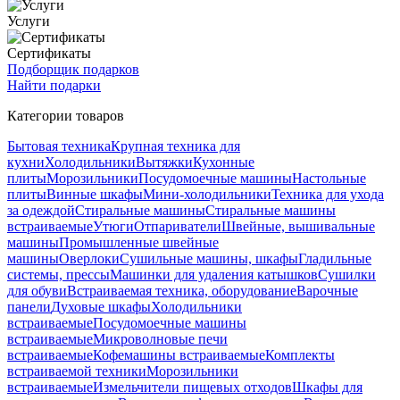
Услуги
Сертификаты
Подборщик подарков
Найти подарки
Категории товаров
Бытовая техника
Крупная техника для
кухни
Холодильники
Вытяжки
Кухонные
плиты
Морозильники
Посудомоечные машины
Настольные
плиты
Винные шкафы
Мини-холодильники
Техника для ухода
за одеждой
Стиральные машины
Стиральные машины
встраиваемые
Утюги
Отпариватели
Швейные, вышивальные
машины
Промышленные швейные
машины
Оверлоки
Сушильные машины, шкафы
Гладильные
системы, прессы
Машинки для удаления катышков
Сушилки
для обуви
Встраиваемая техника, оборудование
Варочные
панели
Духовые шкафы
Холодильники
встраиваемые
Посудомоечные машины
встраиваемые
Микроволновые печи
встраиваемые
Кофемашины встраиваемые
Комплекты
встраиваемой техники
Морозильники
встраиваемые
Измельчители пищевых отходов
Шкафы для