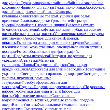
для уборки
Турки, заварочные чайники
Чайники заварочные,
кофейники
Чайники для плиты
Турки, молочники
Аксессуары
для чайников, электрочайников
Фильтры-
кувшины
Хозяйственные товары
Сушилки для белья,
прищепки
Гладильные доски
Урны, контейнеры для
мусора
Органайзеры, корзины, ящики
Туалетная бумага,
бумажные полотенца
Салфетки, мочалки, губки, мусорные
пакеты
Фольга, пленка, пакеты
Упаковочная тара
Аксессуары
для глажения
Аксессуары для стирки
Веревки,
шпагаты
Емкости, дозаторы для моющих средств
Вешалки-
плечики
Мешки хозяйственные
Сувениры
Копилки
Картины,
постеры
Фотоальбомы
Рамки для фотографий,
картин
Предметы интерьера
Шкатулки, подставки для
украшений
Статуэтки
Магниты
сувенирные
Иконы
Праздничный декор
Товары для
праздника
Елки
Аксессуары для елей новогодних
Новогодние
украшения
Светодиодные гирлянды, декорации
Светодиодные
фигуры, игрушки
Временные
татуировки
Фотобутафория
Товары для
маскарада
Подарки
Подарки, подарочные наборы
Подарочные
наборы косметики для лица и тела
Наборы для
бритья
Оформление подарков
Сантехника и
водоснабжение
Сантехника
Душевые кабины, поддоны,
двери
Ванны
Унитазы
Умывальники
Умывальники со
смесителями
Смесители
Душевые панели,