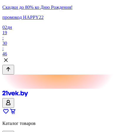
Скидки до 80% ко Дню Рождения!
промокод HAPPY22
02
дн
19
:
30
:
46
Каталог товаров