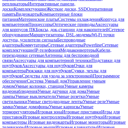
репликаторы
Интерактивные панели,
доски
Комплектующие
Жесткие диски, SSD
Оперативная
память
Видеокарты
Компьютерные блоки
питания
Материнские платы
Системы охлаждения
Корпуса для
компьютеров
Процессоры
Оптические приводы
Аксессуары
для корпусов ПК
Боксы, док-станции для накопителей
Сетевое
оборудование
Маршрутизаторы, DSL-модемы
Wi-Fi точки
доступа, усилители сигнала
Беспроводные
адаптеры
Коммутаторы
Сетевые адаптеры
Powerline
Сетевые
комплектующие
IP-телефония
Медиаконвертеры
Кабели,
переходники сетевые
Антенны для беспроводной
связи
Аксессуары для компьютерной техники
Подставки для
ноутбуков
Аксессуары для ноутбуков
Очки для
компьютера
Рюкзаки для ноутбуков
Сумки, чехлы для
ноутбуков
Средства для ухода за электроникой
Программное
обеспечение
Система Умный дом
Управление умным
домом
Умные колонки, станции
Умные камеры
видеонаблюдения
Умные датчики для дома
Умные
лампы
Умные выключатели
Умные розетки
Умные
светильники
Умные светодиодные ленты
Умные реле
Умные
замки
Умные домофоны
Умные карнизы
Умные
терморегуляторы
Игровая зона
Игровые приставки
Игры для
приставок
Игровые контроллеры
Игровые ноутбуки
Игровые
компьютеры
Игровые видеокарты
Игровые мониторы
Игровые
телевизоры
Игровые мыши
Игровые клавиатуры
Игровые