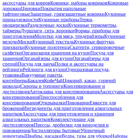
аксессуары для ковров
Коврики, наборы ковриков
Ковровые
дорожки
Циновки
Покрытия напольные
тафтинговые
Защитные, грязезащитные коврики
Кухонные
принадлежности
Кухонные приборы
Терки,
овощерезки
Разделочные доски
Кухонные термометры,
таймеры
Дуршлаги, сита, воронки
Формы, приборы для
приготовления
Молотки для мяса, тендерайзеры
Кухонные
мелочи
Миски
Кухонный текстиль
Кухонные фартуки,
прихватки
Кухонные полотенца
Скатерти, сервировочные
салфетки
Организация хранения на кухне
Посуда для
хранения
Органайзеры для кухни
Органайзеры для
специй
Посуда для ланча
Полки и аксессуары на
рейлинги
Рейлинги для кухни
Одноразовая посуда,
упаковка
Вакуумные пакеты,
контейнеры
Бакалея
Кофе
Чай
Цикорий, какао, горячий
шоколад
Сиропы и топпинги
Консервирование и
дистилляция
Автоклавы для консервирования
Аксессуары для
консервирования
Приспособления для
консервирования
Открывалки
Пивоварни
Емкости для
брожения
Ингредиенты для приготовления алкогольных
напитков
Аксессуары для приготовления и хранения
алкогольных напитков
Комплектующие для
дистилляторов
Прессы, дробилки для виноделия и
пивоварения
Дистилляторы бытовые
Уборочный
инвентарь
Швабры, насадки
Ведра, тазы для уборки
Наборы