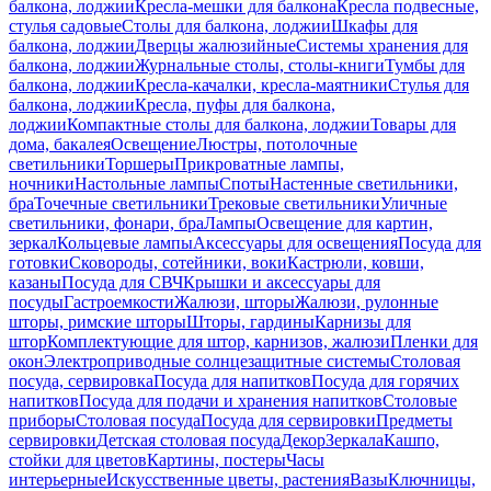
балкона, лоджии
Кресла-мешки для балкона
Кресла подвесные,
стулья садовые
Столы для балкона, лоджии
Шкафы для
балкона, лоджии
Дверцы жалюзийные
Системы хранения для
балкона, лоджии
Журнальные столы, столы-книги
Тумбы для
балкона, лоджии
Кресла-качалки, кресла-маятники
Стулья для
балкона, лоджии
Кресла, пуфы для балкона,
лоджии
Компактные столы для балкона, лоджии
Товары для
дома, бакалея
Освещение
Люстры, потолочные
светильники
Торшеры
Прикроватные лампы,
ночники
Настольные лампы
Споты
Настенные светильники,
бра
Точечные светильники
Трековые светильники
Уличные
светильники, фонари, бра
Лампы
Освещение для картин,
зеркал
Кольцевые лампы
Аксессуары для освещения
Посуда для
готовки
Сковороды, сотейники, воки
Кастрюли, ковши,
казаны
Посуда для СВЧ
Крышки и аксессуары для
посуды
Гастроемкости
Жалюзи, шторы
Жалюзи, рулонные
шторы, римские шторы
Шторы, гардины
Карнизы для
штор
Комплектующие для штор, карнизов, жалюзи
Пленки для
окон
Электроприводные солнцезащитные системы
Столовая
посуда, сервировка
Посуда для напитков
Посуда для горячих
напитков
Посуда для подачи и хранения напитков
Столовые
приборы
Столовая посуда
Посуда для сервировки
Предметы
сервировки
Детская столовая посуда
Декор
Зеркала
Кашпо,
стойки для цветов
Картины, постеры
Часы
интерьерные
Искусственные цветы, растения
Вазы
Ключницы,