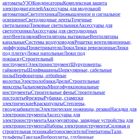
автоматы
УЗО
Конденсаторы
Комплексная защита
электродвигателей
Аксессуары для модульной
автоматики
Светотехника
Промышленное и сигнальное
освещение
Светодиодные ленты
Точечные
светильники
Трековые светильники
Аксессуары для
светотехники
Аксессуары для светодиодных
лент
Вентиляция
Вентиляторы вытяжные
Вентиляторы
канальные
Системы воздуховодов
Решетки вентиляционные,
диффузоры
Проветриватели
Люки
Люки ревизионные
Люки
под плитку
Люки напольные
Люки под
покраску
Строительный
инструмент
Электроинструмент
Шуруповерты,
гайковерты
Шлифмашины
Циркулярные, сабельные
пилы
Перфораторы, отбойные
молотки
Электролобзики
Дрели
Строительные
миксеры
Дальномеры
Многофункциональные
инструменты
Строительные фены
Строительные
пистолеты
Фрезеры
Рубанки, стамески
электрические
Краскопульты
Степлеры,
гвоздезабиватели
Электрические ножницы, резаки
Насадки для
электроинструмента
Аксессуары для
электроинструмента
Аккумуляторы, зарядные устройства для
электроинструмента
Наборы электроинструмента
Силовая и
строительная техника
Бетоносмесители
Генераторы
Тали,
тельферы
Такелаж
Виброплиты, глубинные