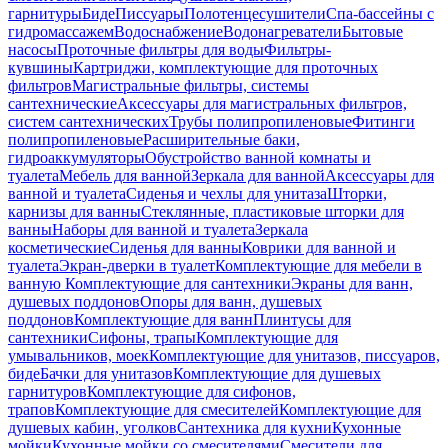
гарнитуры
Биде
Писсуары
Полотенцесушители
Спа-бассейны с
гидромассажем
Водоснабжение
Водонагреватели
Бытовые
насосы
Проточные фильтры для воды
Фильтры-
кувшины
Картриджи, комплектующие для проточных
фильтров
Магистральные фильтры, системы
сантехнические
Аксессуары для магистральных фильтров,
систем сантехнических
Трубы полипропиленовые
Фитинги
полипропиленовые
Расширительные баки,
гидроаккумуляторы
Обустройство ванной комнаты и
туалета
Мебель для ванной
Зеркала для ванной
Аксессуары для
ванной и туалета
Сиденья и чехлы для унитаза
Шторки,
карнизы для ванны
Стеклянные, пластиковые шторки для
ванны
Наборы для ванной и туалета
Зеркала
косметические
Сиденья для ванны
Коврики для ванной и
туалета
Экран-дверки в туалет
Комплектующие для мебели в
ванную
Комплектующие для сантехники
Экраны для ванн,
душевых поддонов
Опоры для ванн, душевых
поддонов
Комплектующие для ванн
Плинтусы для
сантехники
Сифоны, трапы
Комплектующие для
умывальников, моек
Комплектующие для унитазов, писсуаров,
биде
Бачки для унитазов
Комплектующие для душевых
гарнитуров
Комплектующие для сифонов,
трапов
Комплектующие для смесителей
Комплектующие для
душевых кабин, уголков
Сантехника для кухни
Кухонные
мойки
Кухонные мойки со смесителями
Смесители для