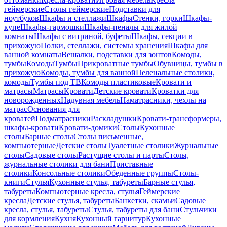
геймерские
Столы геймерские
Подставки для
ноутбуков
Шкафы и стеллажи
Шкафы
Стенки, горки
Шкафы-
купе
Шкафы-гармошки
Шкафы-пеналы для жилой
комнаты
Шкафы с витриной, буфеты
Шкафы, секции в
прихожую
Полки, стеллажи, системы хранения
Шкафы для
ванной комнаты
Вешалки, подставки для зонтов
Комоды,
тумбы
Комоды
Тумбы
Прикроватные тумбы
Обувницы, тумбы в
прихожую
Комоды, тумбы для ванной
Пеленальные столики,
комоды
Тумбы под ТВ
Комоды пластиковые
Кровати и
матрасы
Матрасы
Кровати
Детские кровати
Кроватки для
новорожденных
Надувная мебель
Наматрасники, чехлы на
матрас
Основания для
кроватей
Подматрасники
Раскладушки
Кровати-трансформеры,
шкафы-кровати
Кровати-домики
Столы
Кухонные
столы
Барные столы
Столы письменные,
компьютерные
Детские столы
Туалетные столики
Журнальные
столы
Садовые столы
Растущие столы и парты
Столы,
журнальные столики для бани
Приставные
столики
Консольные столики
Обеденные группы
Столы-
книги
Стулья
Кухонные стулья, табуреты
Барные стулья,
табуреты
Компьютерные кресла, стулья
Геймерские
кресла
Детские стулья, табуреты
Банкетки, скамьи
Садовые
кресла, стулья, табуреты
Стулья, табуреты для бани
Стульчики
для кормления
Кухня
Кухонный гарнитур
Кухонные