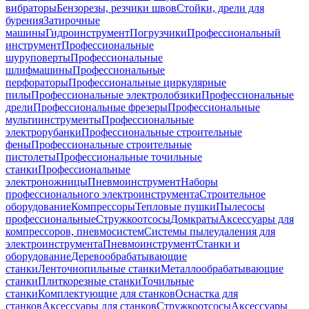
вибраторы
Бензорезы, резчики швов
Стойки, дрели для
бурения
Затирочные
машины
Гидроинструмент
Погрузчики
Профессиональный
инструмент
Профессиональные
шуруповерты
Профессиональные
шлифмашины
Профессиональные
перфораторы
Профессиональные циркулярные
пилы
Профессиональные электролобзики
Профессиональные
дрели
Профессиональные фрезеры
Профессиональные
мультиинструменты
Профессиональные
электрорубанки
Профессиональные строительные
фены
Профессиональные строительные
пистолеты
Профессиональные точильные
станки
Профессиональные
электроножницы
Пневмоинструмент
Наборы
профессионального электроинструмента
Строительное
оборудование
Компрессоры
Тепловые пушки
Пылесосы
профессиональные
Стружкоотсосы
Домкраты
Аксессуары для
компрессоров, пневмосистем
Системы пылеудаления для
электроинструмента
Пневмоинструмент
Станки и
оборудование
Деревообрабатывающие
станки
Ленточнопильные станки
Металлообрабатывающие
станки
Плиткорезные станки
Точильные
станки
Комплектующие для станков
Оснастка для
станков
Аксессуары для станков
Стружкоотсосы
Аксессуары