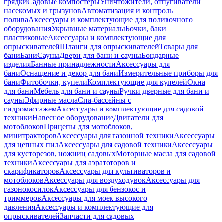
грядки
Садовые компостеры
Уничтожители, отпугиватели
насекомых и грызунов
Автоматизация и контроль
полива
Аксессуары и комплектующие для поливочного
оборудования
Укрывные материалы
Бочки, баки
пластиковые
Аксессуары и комплектующие для
опрыскивателей
Шланги для опрыскивателей
Товары для
бани
Бани
Сауны
Двери для бани и сауны
Бондарные
изделия
Банные принадлежности
Аксессуары для
бани
Оснащение и декор для бани
Измерительные приборы для
бани
Фитобочки, купели
Комплектующие для купелей
Окна
для бани
Мебель для бани и сауны
Ручки дверные для бани и
сауны
Эфирные масла
Спа-бассейны с
гидромассажем
Аксессуары и комплектующие для садовой
техники
Навесное оборудование
Двигатели для
мотоблоков
Прицепы для мотоблоков,
минитракторов
Аксессуары для газонной техники
Аксессуары
для цепных пил
Аксессуары для садовой техники
Аксессуары
для кусторезов, ножниц садовых
Моторные масла для садовой
техники
Аксессуары для аэратоторов и
скарификаторов
Аксессуары для культиваторов и
мотоблоков
Аксессуары для воздуходувок
Аксессуары для
газонокосилок
Аксессуары для бензокос и
триммеров
Аксессуары для моек высокого
давления
Аксессуары и комплектующие для
опрыскивателей
Запчасти для садовых