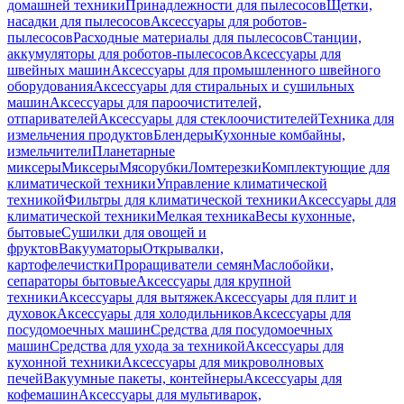
домашней техники
Принадлежности для пылесосов
Щетки,
насадки для пылесосов
Аксессуары для роботов-
пылесосов
Расходные материалы для пылесосов
Станции,
аккумуляторы для роботов-пылесосов
Аксессуары для
швейных машин
Аксессуары для промышленного швейного
оборудования
Аксессуары для стиральных и сушильных
машин
Аксессуары для пароочистителей,
отпаривателей
Аксессуары для стеклоочистителей
Техника для
измельчения продуктов
Блендеры
Кухонные комбайны,
измельчители
Планетарные
миксеры
Миксеры
Мясорубки
Ломтерезки
Комплектующие для
климатической техники
Управление климатической
техникой
Фильтры для климатической техники
Аксессуары для
климатической техники
Мелкая техника
Весы кухонные,
бытовые
Сушилки для овощей и
фруктов
Вакууматоры
Открывалки,
картофелечистки
Проращиватели семян
Маслобойки,
сепараторы бытовые
Аксессуары для крупной
техники
Аксессуары для вытяжек
Аксессуары для плит и
духовок
Аксессуары для холодильников
Аксессуары для
посудомоечных машин
Средства для посудомоечных
машин
Средства для ухода за техникой
Аксессуары для
кухонной техники
Аксессуары для микроволновых
печей
Вакуумные пакеты, контейнеры
Аксессуары для
кофемашин
Аксессуары для мультиварок,