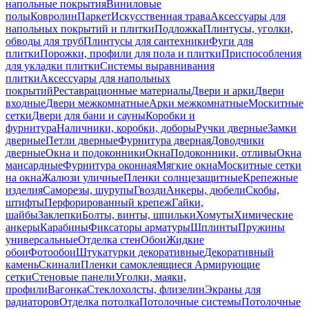
напольные покрытия
Виниловые
полы
Ковролин
Паркет
Искусственная трава
Аксессуары для
напольных покрытий и плитки
Подложка
Плинтусы, уголки,
обводы для труб
Плинтусы для сантехники
Фуги для
плитки
Порожки, профили для пола и плитки
Приспособления
для укладки плитки
Системы выравнивания
плитки
Аксессуары для напольных
покрытий
Реставрационные материалы
Двери и арки
Двери
входные
Двери межкомнатные
Арки межкомнатные
Москитные
сетки
Двери для бани и сауны
Коробки и
фурнитура
Наличники, коробки, доборы
Ручки дверные
Замки
дверные
Петли дверные
Фурнитура дверная
Доводчики
дверные
Окна и подоконники
Окна
Подоконники, отливы
Окна
мансардные
Фурнитура оконная
Мягкие окна
Москитные сетки
на окна
Жалюзи уличные
Пленки солнцезащитные
Крепежные
изделия
Саморезы, шурупы
Гвозди
Анкеры, дюбели
Скобы,
штифты
Перфорированный крепеж
Гайки,
шайбы
Заклепки
Болты, винты, шпильки
Хомуты
Химические
анкеры
Карабины
Фиксаторы арматуры
Шплинты
Пружины
универсальные
Отделка стен
Обои
Жидкие
обои
Фотообои
Штукатурки декоративные
Декоративный
камень
Скинали
Пленки самоклеящиеся
Армирующие
сетки
Стеновые панели
Уголки, маяки,
профили
Вагонка
Стеклохолсты, флизелин
Экраны для
радиаторов
Отделка потолка
Потолочные системы
Потолочные