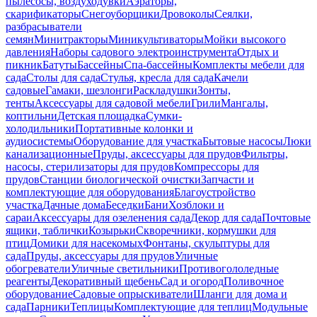
пылесосы, воздуходувки
Аэраторы,
скарификаторы
Снегоуборщики
Дровоколы
Сеялки,
разбрасыватели
семян
Минитракторы
Миникультиваторы
Мойки высокого
давления
Наборы садового электроинструмента
Отдых и
пикник
Батуты
Бассейны
Спа-бассейны
Комплекты мебели для
сада
Столы для сада
Стулья, кресла для сада
Качели
садовые
Гамаки, шезлонги
Раскладушки
Зонты,
тенты
Аксессуары для садовой мебели
Грили
Мангалы,
коптильни
Детская площадка
Сумки-
холодильники
Портативные колонки и
аудиосистемы
Оборудование для участка
Бытовые насосы
Люки
канализационные
Пруды, аксессуары для прудов
Фильтры,
насосы, стерилизаторы для прудов
Компрессоры для
прудов
Станции биологической очистки
Запчасти и
комплектующие для оборудования
Благоустройство
участка
Дачные дома
Беседки
Бани
Хозблоки и
сараи
Аксессуары для озеленения сада
Декор для сада
Почтовые
ящики, таблички
Козырьки
Скворечники, кормушки для
птиц
Домики для насекомых
Фонтаны, скульптуры для
сада
Пруды, аксессуары для прудов
Уличные
обогреватели
Уличные светильники
Противогололедные
реагенты
Декоративный щебень
Сад и огород
Поливочное
оборудование
Садовые опрыскиватели
Шланги для дома и
сада
Парники
Теплицы
Комплектующие для теплиц
Модульные