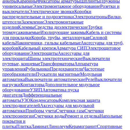
анкеры
Карабины
Фиксаторы арматуры
Шплинты
Пружины
универсальные
Электромонтажное оборудование
Розетки и
выключатели
Электрические звонки
Коробки
распределительные и подрозетники
Электропатроны
Вилки,
штепсели
Заземление
Электромонтажные
изделия
Клеммы
Средства диэлектрические
Трубки
термоусаживаемые
Изолирующие зажимы
Кабель и системы
для прокладки
Короба, трубы, металлорукав
Силовой
кабель
Наконечники, гильзы кабельные
Аксессуары для труб,
коробов
Кабельный крепеж
Арматура СИП
Электрощитовое
оборудование
Электрощиты
Аксессуары для
электрощита
Шины электротехнические
Выключатели
путевые, концевые
Трансформаторы
Аппаратура
управления
Рубильники
Предохранители
Частотные
преобразователи
Пускатели магнитные
Модульная
автоматика
Выключатели автоматические
Реле
Выключатели
нагрузки
Контакторы
Дополнительное модульное
оборудование
УЗИП
Автоматика пуска
двигателя
Дифференциальные
автоматы
УЗО
Конденсаторы
Комплексная защита
электродвигателей
Аксессуары для модульной
автоматики
Приборы учета
Счетчики газа
Счетчики
электроэнергии
Счетчики воды
Ремонт и отделка
Напольные
покрытия и
плитка
Плитка
Ламинат
Линолеум
Керамогранит
Спортивные