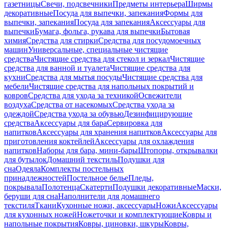
газетницы
Свечи, подсвечники
Предметы интерьера
Ширмы
декоративные
Посуда для выпечки, запекания
Формы для
выпечки, запекания
Посуда для запекания
Аксессуары для
выпечки
Бумага, фольга, рукава для выпечки
Бытовая
химия
Средства для стирки
Средства для посудомоечных
машин
Универсальные, специальные чистящие
средства
Чистящие средства для стекол и зеркал
Чистящие
средства для ванной и туалета
Чистящие средства для
кухни
Средства для мытья посуды
Чистящие средства для
мебели
Чистящие средства для напольных покрытий и
ковров
Средства для ухода за техникой
Освежители
воздуха
Средства от насекомых
Средства ухода за
одеждой
Средства ухода за обувью
Дезинфицирующие
средства
Аксессуары для бара
Сервировка для
напитков
Аксессуары для хранения напитков
Аксессуары для
приготовления коктейлей
Аксессуары для охлаждения
напитков
Наборы для бара, мини-бары
Штопоры, открывалки
для бутылок
Домашний текстиль
Подушки для
сна
Одеяла
Комплекты постельных
принадлежностей
Постельное белье
Пледы,
покрывала
Полотенца
Скатерти
Подушки декоративные
Маски,
беруши для сна
Наполнители для домашнего
текстиля
Ткани
Кухонные ножи, аксессуары
Ножи
Аксессуары
для кухонных ножей
Ножеточки и комплектующие
Ковры и
напольные покрытия
Ковры, циновки, шкуры
Ковры,