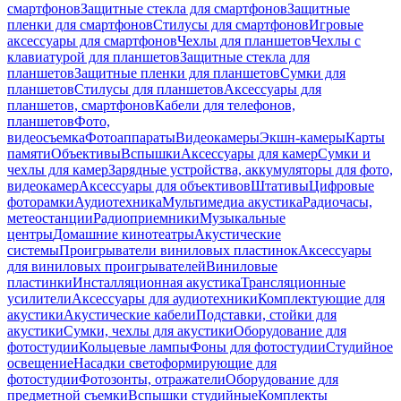
смартфонов
Защитные стекла для смартфонов
Защитные
пленки для смартфонов
Стилусы для смартфонов
Игровые
аксессуары для смартфонов
Чехлы для планшетов
Чехлы с
клавиатурой для планшетов
Защитные стекла для
планшетов
Защитные пленки для планшетов
Сумки для
планшетов
Стилусы для планшетов
Аксессуары для
планшетов, смартфонов
Кабели для телефонов,
планшетов
Фото,
видеосъемка
Фотоаппараты
Видеокамеры
Экшн-камеры
Карты
памяти
Объективы
Вспышки
Аксессуары для камер
Сумки и
чехлы для камер
Зарядные устройства, аккумуляторы для фото,
видеокамер
Аксессуары для объективов
Штативы
Цифровые
фоторамки
Аудиотехника
Мультимедиа акустика
Радиочасы,
метеостанции
Радиоприемники
Музыкальные
центры
Домашние кинотеатры
Акустические
системы
Проигрыватели виниловых пластинок
Аксессуары
для виниловых проигрывателей
Виниловые
пластинки
Инсталляционная акустика
Трансляционные
усилители
Аксессуары для аудиотехники
Комплектующие для
акустики
Акустические кабели
Подставки, стойки для
акустики
Сумки, чехлы для акустики
Оборудование для
фотостудии
Кольцевые лампы
Фоны для фотостудии
Студийное
освещение
Насадки светоформирующие для
фотостудии
Фотозонты, отражатели
Оборудование для
предметной съемки
Вспышки студийные
Комплекты