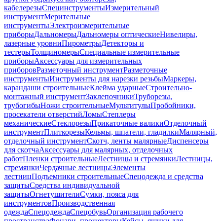
кабелерезы
Специнструменты
Измерительный
инструмент
Мерительные
инструменты
Электроизмерительные
приборы
Дальномеры
Дальномеры оптические
Нивелиры,
лазерные уровни
Пирометры
Детекторы и
тестеры
Толщиномеры
Специальные измерительные
приборы
Аксессуары для измерительных
приборов
Разметочный инструмент
Разметочные
инструменты
Инструменты для нарезки резьбы
Маркеры,
карандаши строительные
Клейма ударные
Строительно-
монтажный инструмент
Заклепочники
Труборезы,
трубогибы
Ножи строительные
Мультитулы
Пробойники,
просекатели отверстий
Ломы
Степлеры
механические
Стеклорезы
Прикаточные валики
Отделочный
инструмент
Плиткорезы
Кельмы, шпатели, гладилки
Малярный,
отделочный инструмент
Скотч, ленты малярные
Диспенсеры
для скотча
Аксессуары для малярных, отделочных
работ
Пленки строительные
Лестницы и стремянки
Лестницы,
стремянки
Чердачные лестницы
Элементы
лестниц
Подъемники строительные
Спецодежда и средства
защиты
Средства индивидуальной
защиты
Огнетушители
Сумки, пояса для
инструментов
Производственная
одежда
Спецодежда
Спецобувь
Организация рабочего
пространства
Фонари, прожекторы
Кейсы, ящики для