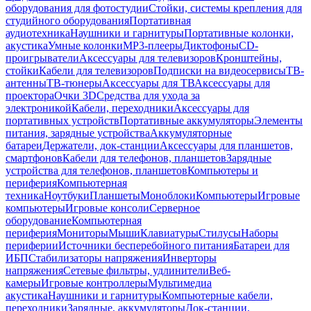
оборудования для фотостудии
Стойки, системы крепления для
студийного оборудования
Портативная
аудиотехника
Наушники и гарнитуры
Портативные колонки,
акустика
Умные колонки
MP3-плееры
Диктофоны
CD-
проигрыватели
Аксессуары для телевизоров
Кронштейны,
стойки
Кабели для телевизоров
Подписки на видеосервисы
ТВ-
антенны
ТВ-тюнеры
Аксессуары для ТВ
Аксессуары для
проектора
Очки 3D
Средства для ухода за
электроникой
Кабели, переходники
Аксессуары для
портативных устройств
Портативные аккумуляторы
Элементы
питания, зарядные устройства
Аккумуляторные
батареи
Держатели, док-станции
Аксессуары для планшетов,
смартфонов
Кабели для телефонов, планшетов
Зарядные
устройства для телефонов, планшетов
Компьютеры и
периферия
Компьютерная
техника
Ноутбуки
Планшеты
Моноблоки
Компьютеры
Игровые
компьютеры
Игровые консоли
Серверное
оборудование
Компьютерная
периферия
Мониторы
Мыши
Клавиатуры
Стилусы
Наборы
периферии
Источники бесперебойного питания
Батареи для
ИБП
Стабилизаторы напряжения
Инверторы
напряжения
Сетевые фильтры, удлинители
Веб-
камеры
Игровые контроллеры
Мультимедиа
акустика
Наушники и гарнитуры
Компьютерные кабели,
переходники
Зарядные, аккумуляторы
Док-станции,