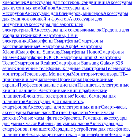
хлебопечек
Аксессуары для тостеров, сэндвичниц
Аксессуары
для кухонных комбайнов
Аксессуары для
мясорубок
Аксессуары для блендеров, миксеров
Аксессуары
для сушилок овощей и фруктов
Аксессуары для
йогуртниц
Аксессуары для аэрогрилей,
электрогрилей
Аксессуары для соковыжималок
Средства для
ухода за техникой
Смартфоны, ТВ и
электроника
Смартфоны
Смартфоны
Смартфоны
восстановленные
Смартфоны Apple
Смартфоны
Xiaomi
Смартфоны Samsung
Смартфоны Honor
Смартфоны
Huawei
Смартфоны POCO
Смартфоны Infinix
Смартфоны
Tecno
Смартфоны Realme
Смартфоны Samsung Galaxy S26
series
Кнопочные телефоны
Складные смартфоны
Телевизоры,
мониторы
Телевизоры
Мониторы
Мониторы-телевизоры
ТВ-
приставки и медиаплееры
Проекторы
Проекционные
экраны
Профессиональные дисплеи
Планшеты, электронные
книги
Планшеты
Электронные книги
Графические
планшеты
Блокноты электронные
Чехлы, бамперы для
планшетов
Аксессуары для планшетов,
смартфонов
Аксессуары для электронных книг
Смарт-часы,
аксессуары
Умные часы
Фитнес-браслеты
Умные часы
детские
Умные часы, фитнес-браслеты
Ремешки, аксессуары
для умных часов
Кабели для умных часов
Аксессуары для
смартфонов, планшетов
Зарядные устройства для телефонов,
планшетов
Чехлы, защитные стекла для телефонов
Чехлы для