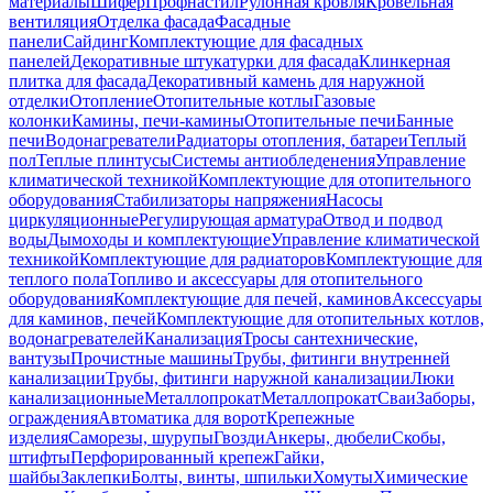
материалы
Шифер
Профнастил
Рулонная кровля
Кровельная
вентиляция
Отделка фасада
Фасадные
панели
Сайдинг
Комплектующие для фасадных
панелей
Декоративные штукатурки для фасада
Клинкерная
плитка для фасада
Декоративный камень для наружной
отделки
Отопление
Отопительные котлы
Газовые
колонки
Камины, печи-камины
Отопительные печи
Банные
печи
Водонагреватели
Радиаторы отопления, батареи
Теплый
пол
Теплые плинтусы
Системы антиобледенения
Управление
климатической техникой
Комплектующие для отопительного
оборудования
Стабилизаторы напряжения
Насосы
циркуляционные
Регулирующая арматура
Отвод и подвод
воды
Дымоходы и комплектующие
Управление климатической
техникой
Комплектующие для радиаторов
Комплектующие для
теплого пола
Топливо и аксессуары для отопительного
оборудования
Комплектующие для печей, каминов
Аксессуары
для каминов, печей
Комплектующие для отопительных котлов,
водонагревателей
Канализация
Тросы сантехнические,
вантузы
Прочистные машины
Трубы, фитинги внутренней
канализации
Трубы, фитинги наружной канализации
Люки
канализационные
Металлопрокат
Металлопрокат
Сваи
Заборы,
ограждения
Автоматика для ворот
Крепежные
изделия
Саморезы, шурупы
Гвозди
Анкеры, дюбели
Скобы,
штифты
Перфорированный крепеж
Гайки,
шайбы
Заклепки
Болты, винты, шпильки
Хомуты
Химические