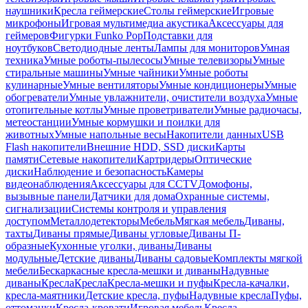
наушники
Кресла геймерские
Столы геймерские
Игровые
микрофоны
Игровая мультимедиа акустика
Аксессуары для
геймеров
Фигурки Funko Pop
Подставки для
ноутбуков
Светодиодные ленты
Лампы для мониторов
Умная
техника
Умные роботы-пылесосы
Умные телевизоры
Умные
стиральные машины
Умные чайники
Умные роботы
кулинарные
Умные вентиляторы
Умные кондиционеры
Умные
обогреватели
Умные увлажнители, очистители воздуха
Умные
отопительные котлы
Умные проветриватели
Умные радиочасы,
метеостанции
Умные кормушки и поилки для
животных
Умные напольные весы
Накопители данных
USB
Flash накопители
Внешние HDD, SSD диски
Карты
памяти
Сетевые накопители
Картридеры
Оптические
диски
Наблюдение и безопасность
Камеры
видеонаблюдения
Аксессуары для CCTV
Домофоны,
вызывные панели
Датчики для дома
Охранные системы,
сигнализации
Системы контроля и управления
доступом
Металлодетекторы
Мебель
Мягкая мебель
Диваны,
тахты
Диваны прямые
Диваны угловые
Диваны П-
образные
Кухонные уголки, диваны
Диваны
модульные
Детские диваны
Диваны садовые
Комплекты мягкой
мебели
Бескаркасные кресла-мешки и диваны
Надувные
диваны
Кресла
Кресла
Кресла-мешки и пуфы
Кресла-качалки,
кресла-маятники
Детские кресла, пуфы
Надувные кресла
Пуфы,
оттоманки
Кресла-кровати
Игровая мебель
Кресла