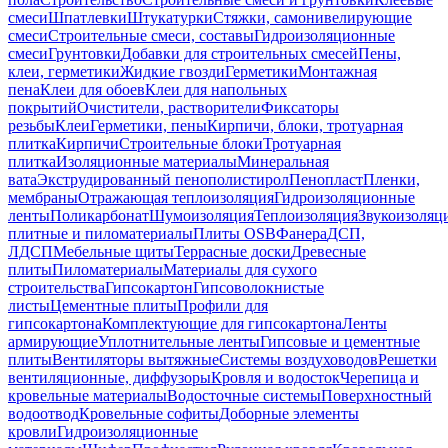
смеси
Шпатлевки
Штукатурки
Стяжки, самонивелирующие
смеси
Строительные смеси, составы
Гидроизоляционные
смеси
Грунтовки
Добавки для строительных смесей
Пены,
клеи, герметики
Жидкие гвозди
Герметики
Монтажная
пена
Клеи для обоев
Клеи для напольных
покрытий
Очистители, растворители
Фиксаторы
резьбы
Клеи
Герметики, пены
Кирпичи, блоки, тротуарная
плитка
Кирпичи
Строительные блоки
Тротуарная
плитка
Изоляционные материалы
Минеральная
вата
Экструдированный пенополистирол
Пенопласт
Пленки,
мембраны
Отражающая теплоизоляция
Гидроизоляционные
ленты
Поликарбонат
Шумоизоляция
Теплоизоляция
Звукоизоляц
плитные и пиломатериалы
Плиты OSB
Фанера
ДСП,
ЛДСП
Мебельные щиты
Террасные доски
Древесные
плиты
Пиломатериалы
Материалы для сухого
строительства
Гипсокартон
Гипсоволокнистые
листы
Цементные плиты
Профили для
гипсокартона
Комплектующие для гипсокартона
Ленты
армирующие
Уплотнительные ленты
Гипсовые и цементные
плиты
Вентиляторы вытяжные
Системы воздуховодов
Решетки
вентиляционные, диффузоры
Кровля и водосток
Черепица и
кровельные материалы
Водосточные системы
Поверхностный
водоотвод
Кровельные софиты
Доборные элементы
кровли
Гидроизоляционные