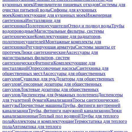
кухонных моек
Измельчители пищевых отходов
Системы для
очистки питьевой воды
Сифоны для кухонных
моек
Комплектующие для кухонных моек
Инженерная
сантехника
Инсталляции для
сантехники
Полотенцесушители
Отвод и подвод воды
Трубы
водопроводные
Магистральные фильтры, системы
сантехнические
Комплектующие для радиаторов,
полотенцесушителей
Монтажные комплекты для
сантехники
Регулирующая арматура
Системы защиты от
протечек
Люки сантехнические
Аксессуары для
магистральных фильтров, систем
сантехнических
Фитинги
Комплектующие для
инсталляций
Опрессовочные насосы
Сантехника для
общественных мест
Аксессуары для общественных
санузлов
Сушилки для рук
Дозаторы для общественных
санузлов
Сенсорные дозаторы для общественных
санузлов
Локтевые дозаторы для общественных
санузлов
Диспенсеры для бумажных полотенец
Диспенсеры
для туалетной бумаги
Канализация
Тросы сантехнические,
вантузы
Прочистные машины
Трубы, фитинги внутренней
канализации
Трубы, фитинги наружной канализации
Люки
канализационные
Теплый пол водяной
Трубы для теплого
пола
Коллекторы и комплектующие
Термостатика для теплого
пола
Автоматика для теплого
пола
Строительство
Строительные смеси и грунтовки
Клеевые