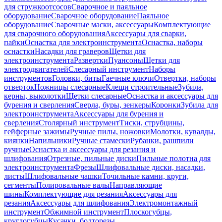
для стружкоотсосов
Сварочное и паяльное
оборудование
Сварочное оборудование
Паяльное
оборудование
Сварочные маски, аксессуары
Комплектующие
для сварочного оборудования
Аксессуары для сварки,
пайки
Оснастка для электроинструмента
Оснастка, наборы
оснастки
Насадки для граверов
Щетки для
электроинструмента
Развертки
Пуансоны
Щетки для
электродвигателей
Слесарный инструмент
Наборы
инструментов
Головки, биты
Гаечные ключи
Отвертки, наборы
отверток
Ножницы слесарные
Клещи строительные
Зубила,
керны, выколотки
Щетки слесарные
Оснастка и аксессуары для
бурения и сверления
Сверла, буры, зенкеры
Коронки
Зубила для
электроинструмента
Аксессуары для бурения и
сверления
Столярный инструмент
Тиски, струбцины,
гейферные зажимы
Ручные пилы, ножовки
Молотки, кувалды,
киянки
Напильники
Ручные стамески
Рубанки, рашпили
ручные
Оснастка и аксессуары для резания и
шлифования
Отрезные, пильные диски
Пильные полотна для
электроинструмента
Фрезы
Шлифовальные диски, насадки,
листы
Шлифовальные чашки
Точильные камни, круги,
сегменты
Полировальные валы
Направляющие
шины
Комплектующие для резания
Аксессуары для
резания
Аксессуары для шлифования
Электромонтажный
инструмент
Обжимной инструмент
Плоскогубцы,
круглогубцы
Кусачки, болторезы,