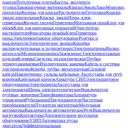
панели
Потолочные плиты
Багеты, молдинги,
уголки
Лакокрасочные материалы
Краски
Эмали
Лаки
Морилки,
пропитки
Колеры для краски
Растворители
Грунтовки
Краски,
эмали аэрозольные
Краски, эмали
Пены, клеи,
герметики
Жидкие гвозди
Герметики
Монтажная пена
Клеи для
обоев
Клеи для напольных покрытий
Очистители,
растворители
Фиксаторы резьбы
Клеи
Герметики,
пены
Электромонтажное оборудование
Розетки и
выключатели
Электрические звонки
Коробки
распределительные и подрозетники
Электропатроны
Вилки,
штепсели
Молниеприемники
Заземление
Электромонтажные
изделия
Клеммы
Средства диэлектрические
Трубки
термоусаживаемые
Изолирующие зажимы
Кабель и системы
для прокладки
Короба, трубы, металлорукав
Силовой
кабель
Наконечники, гильзы кабельные
Аксессуары для труб,
коробов
Кабельный крепеж
Арматура СИП
Электрощитовое
оборудование
Электрощиты
Аксессуары для
электрощита
Шины электротехнические
Выключатели
путевые, концевые
Трансформаторы
Аппаратура
управления
Рубильники
Предохранители
Частотные
преобразователи
Пускатели магнитные
Модульная
автоматика
Выключатели автоматические
Реле
Выключатели
нагрузки
Контакторы
Дополнительное модульное
оборудование
УЗИП
Автоматика пуска
двигателя
Дифференциальные