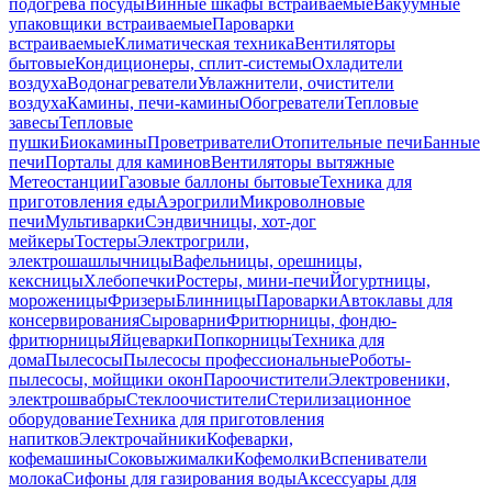
подогрева посуды
Винные шкафы встраиваемые
Вакуумные
упаковщики встраиваемые
Пароварки
встраиваемые
Климатическая техника
Вентиляторы
бытовые
Кондиционеры, сплит-системы
Охладители
воздуха
Водонагреватели
Увлажнители, очистители
воздуха
Камины, печи-камины
Обогреватели
Тепловые
завесы
Тепловые
пушки
Биокамины
Проветриватели
Отопительные печи
Банные
печи
Порталы для каминов
Вентиляторы вытяжные
Метеостанции
Газовые баллоны бытовые
Техника для
приготовления еды
Аэрогрили
Микроволновые
печи
Мультиварки
Сэндвичницы, хот-дог
мейкеры
Тостеры
Электрогрили,
электрошашлычницы
Вафельницы, орешницы,
кексницы
Хлебопечки
Ростеры, мини-печи
Йогуртницы,
мороженицы
Фризеры
Блинницы
Пароварки
Автоклавы для
консервирования
Сыроварни
Фритюрницы, фондю-
фритюрницы
Яйцеварки
Попкорницы
Техника для
дома
Пылесосы
Пылесосы профессиональные
Роботы-
пылесосы, мойщики окон
Пароочистители
Электровеники,
электрошвабры
Стеклоочистители
Стерилизационное
оборудование
Техника для приготовления
напитков
Электрочайники
Кофеварки,
кофемашины
Соковыжималки
Кофемолки
Вспениватели
молока
Сифоны для газирования воды
Аксессуары для