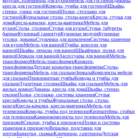
модули
Столешницы для кухни
Мебель для гостиной
Диваны,
кресла для гостиной
Комоды, тумбы для гостиной
Шкафы,
стенки, горки для гостиной
Полки, стеллажи для
гостиной
Журнальные столы, столы-книги
Кресла, стулья для
дома
Кресла-качалки, кресла-маятники
Мебель для
кухни
Столы, столики
Стулья для кухни
Стулья, табуреты
барные
Кухонный гарнитур
Кухонные модули
Кухонные
уголки, диваны
Стульчики для кормления
Системы хранения
для кухни
Мебель для ванной
Тумбы, консоли для
ванной
Шкафы, пеналы для ванной
Шкафчики, полки для
ванной
Зеркала для ванной
Аксессуары для ванной
Мебель-
трансформер
Мебель-трансформер
Кровати-
трансформеры
Детские кроватки-трансформеры
Столы-
трансформеры
Мебель для спальни
Зеркала
Комплекты мебели
для спальни
Прикроватные тумбы
Комоды и тумбы для
спальни
Туалетные столики
Шкафы для спальни
Мебель для
жилых комнат
Диваны, кресла для дома
Шкафы, стенки,
секции
Полки, стеллажи, системы хранения
Стулья,
кресла
Комоды и тумбы
Журнальные столы, столы-
книги
Кресла-качалки, кресла-маятники
Мебель для
телевизора
Комоды, тумбы под телевизор
Кронштейны, стойки
для телевизора
Каминокомплекты под телевизор
Мебель для
прихожей
Секции, тумбы в прихожую
Полки и системы
хранения в прихожую
Вешалки, подставки для
зонтов
Банкетки, скамьи
Ключницы, газетницы
Детская