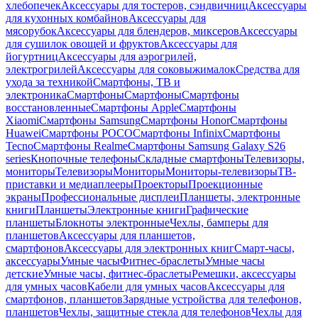
хлебопечек
Аксессуары для тостеров, сэндвичниц
Аксессуары
для кухонных комбайнов
Аксессуары для
мясорубок
Аксессуары для блендеров, миксеров
Аксессуары
для сушилок овощей и фруктов
Аксессуары для
йогуртниц
Аксессуары для аэрогрилей,
электрогрилей
Аксессуары для соковыжималок
Средства для
ухода за техникой
Смартфоны, ТВ и
электроника
Смартфоны
Смартфоны
Смартфоны
восстановленные
Смартфоны Apple
Смартфоны
Xiaomi
Смартфоны Samsung
Смартфоны Honor
Смартфоны
Huawei
Смартфоны POCO
Смартфоны Infinix
Смартфоны
Tecno
Смартфоны Realme
Смартфоны Samsung Galaxy S26
series
Кнопочные телефоны
Складные смартфоны
Телевизоры,
мониторы
Телевизоры
Мониторы
Мониторы-телевизоры
ТВ-
приставки и медиаплееры
Проекторы
Проекционные
экраны
Профессиональные дисплеи
Планшеты, электронные
книги
Планшеты
Электронные книги
Графические
планшеты
Блокноты электронные
Чехлы, бамперы для
планшетов
Аксессуары для планшетов,
смартфонов
Аксессуары для электронных книг
Смарт-часы,
аксессуары
Умные часы
Фитнес-браслеты
Умные часы
детские
Умные часы, фитнес-браслеты
Ремешки, аксессуары
для умных часов
Кабели для умных часов
Аксессуары для
смартфонов, планшетов
Зарядные устройства для телефонов,
планшетов
Чехлы, защитные стекла для телефонов
Чехлы для