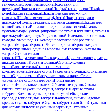
геймерские
Столы геймерские
Подставки для
ноутбуков
Шкафы и стеллажи
Шкафы
Стенки, горки
Шкафы-
купе
Шкафы-гармошки
Шкафы-пеналы для жилой
комнаты
Шкафы с витриной, буфеты
Шкафы, секции в
прихожую
Полки, стеллажи, системы хранения
Шкафы для
ванной комнаты
Вешалки, подставки для зонтов
Комоды,
тумбы
Комоды
Тумбы
Прикроватные тумбы
Обувницы, тумбы в
прихожую
Комоды, тумбы для ванной
Пеленальные столики,
комоды
Тумбы под ТВ
Комоды пластиковые
Кровати и
матрасы
Матрасы
Кровати
Детские кровати
Кроватки для
новорожденных
Надувная мебель
Наматрасники, чехлы на
матрас
Основания для
кроватей
Подматрасники
Раскладушки
Кровати-трансформеры,
шкафы-кровати
Кровати-домики
Столы
Кухонные
столы
Барные столы
Столы письменные,
компьютерные
Детские столы
Туалетные столики
Журнальные
столы
Садовые столы
Растущие столы и парты
Столы,
журнальные столики для бани
Приставные
столики
Консольные столики
Обеденные группы
Столы-
книги
Стулья
Кухонные стулья, табуреты
Барные стулья,
табуреты
Компьютерные кресла, стулья
Геймерские
кресла
Детские стулья, табуреты
Банкетки, скамьи
Садовые
кресла, стулья, табуреты
Стулья, табуреты для бани
Стульчики
для кормления
Кухня
Кухонный гарнитур
Кухонные