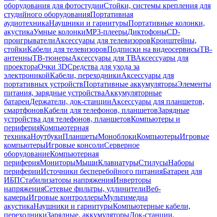
оборудования для фотостудии
Стойки, системы крепления для
студийного оборудования
Портативная
аудиотехника
Наушники и гарнитуры
Портативные колонки,
акустика
Умные колонки
MP3-плееры
Диктофоны
CD-
проигрыватели
Аксессуары для телевизоров
Кронштейны,
стойки
Кабели для телевизоров
Подписки на видеосервисы
ТВ-
антенны
ТВ-тюнеры
Аксессуары для ТВ
Аксессуары для
проектора
Очки 3D
Средства для ухода за
электроникой
Кабели, переходники
Аксессуары для
портативных устройств
Портативные аккумуляторы
Элементы
питания, зарядные устройства
Аккумуляторные
батареи
Держатели, док-станции
Аксессуары для планшетов,
смартфонов
Кабели для телефонов, планшетов
Зарядные
устройства для телефонов, планшетов
Компьютеры и
периферия
Компьютерная
техника
Ноутбуки
Планшеты
Моноблоки
Компьютеры
Игровые
компьютеры
Игровые консоли
Серверное
оборудование
Компьютерная
периферия
Мониторы
Мыши
Клавиатуры
Стилусы
Наборы
периферии
Источники бесперебойного питания
Батареи для
ИБП
Стабилизаторы напряжения
Инверторы
напряжения
Сетевые фильтры, удлинители
Веб-
камеры
Игровые контроллеры
Мультимедиа
акустика
Наушники и гарнитуры
Компьютерные кабели,
переходники
Зарядные, аккумуляторы
Док-станции,