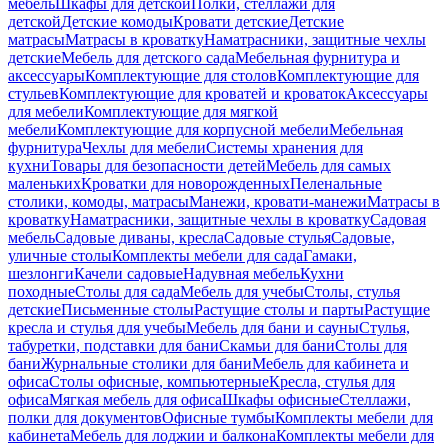
мебель
Шкафы для детской
Полки, стеллажи для
детской
Детские комоды
Кровати детские
Детские
матрасы
Матрасы в кроватку
Наматрасники, защитные чехлы
детские
Мебель для детского сада
Мебельная фурнитура и
аксессуары
Комплектующие для столов
Комплектующие для
стульев
Комплектующие для кроватей и кроваток
Аксессуары
для мебели
Комплектующие для мягкой
мебели
Комплектующие для корпусной мебели
Мебельная
фурнитура
Чехлы для мебели
Системы хранения для
кухни
Товары для безопасности детей
Мебель для самых
маленьких
Кроватки для новорожденных
Пеленальные
столики, комоды, матрасы
Манежи, кровати-манежи
Матрасы в
кроватку
Наматрасники, защитные чехлы в кроватку
Садовая
мебель
Садовые диваны, кресла
Садовые стулья
Садовые,
уличные столы
Комплекты мебели для сада
Гамаки,
шезлонги
Качели садовые
Надувная мебель
Кухни
походные
Столы для сада
Мебель для учебы
Столы, стулья
детские
Письменные столы
Растущие столы и парты
Растущие
кресла и стулья для учебы
Мебель для бани и сауны
Стулья,
табуретки, подставки для бани
Скамьи для бани
Столы для
бани
Журнальные столики для бани
Мебель для кабинета и
офиса
Столы офисные, компьютерные
Кресла, стулья для
офиса
Мягкая мебель для офиса
Шкафы офисные
Стеллажи,
полки для документов
Офисные тумбы
Комплекты мебели для
кабинета
Мебель для лоджии и балкона
Комплекты мебели для