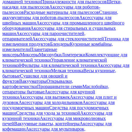
домашней техники
Принадлежности для пылесосов
Щетки,
насадки для пылесосов
Аксессуары для роботов-
пылесосов
Расходные материалы для пылесосов
Станции,
аккумуляторы для роботов-пылесосов
Аксессуары для
швейных машин
Аксессуары для промышленного швейного
оборудования
Аксессуары для стиральных и сушильных
машин
Аксессуары для пароочистителей,
отпаривателей
Аксессуары для стеклоочистителей
Техника для
измельчения продуктов
Блендеры
Кухонные комбайны,
измельчители
Планетарные
миксеры
Миксеры
Мясорубки
Ломтерезки
Комплектующие для
климатической техники
Управление климатической
техникой
Фильтры для климатической техники
Аксессуары для
климатической техники
Мелкая техника
Весы кухонные,
бытовые
Сушилки для овощей и
фруктов
Вакууматоры
Открывалки,
картофелечистки
Проращиватели семян
Маслобойки,
сепараторы бытовые
Аксессуары для крупной
техники
Аксессуары для вытяжек
Аксессуары для плит и
духовок
Аксессуары для холодильников
Аксессуары для
посудомоечных машин
Средства для посудомоечных
машин
Средства для ухода за техникой
Аксессуары для
кухонной техники
Аксессуары для микроволновых
печей
Вакуумные пакеты, контейнеры
Аксессуары для
кофемашин
Аксессуары для мультиварок,