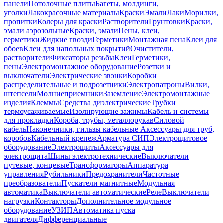
панели
Потолочные плиты
Багеты, молдинги,
уголки
Лакокрасочные материалы
Краски
Эмали
Лаки
Морилки,
пропитки
Колеры для краски
Растворители
Грунтовки
Краски,
эмали аэрозольные
Краски, эмали
Пены, клеи,
герметики
Жидкие гвозди
Герметики
Монтажная пена
Клеи для
обоев
Клеи для напольных покрытий
Очистители,
растворители
Фиксаторы резьбы
Клеи
Герметики,
пены
Электромонтажное оборудование
Розетки и
выключатели
Электрические звонки
Коробки
распределительные и подрозетники
Электропатроны
Вилки,
штепсели
Молниеприемники
Заземление
Электромонтажные
изделия
Клеммы
Средства диэлектрические
Трубки
термоусаживаемые
Изолирующие зажимы
Кабель и системы
для прокладки
Короба, трубы, металлорукав
Силовой
кабель
Наконечники, гильзы кабельные
Аксессуары для труб,
коробов
Кабельный крепеж
Арматура СИП
Электрощитовое
оборудование
Электрощиты
Аксессуары для
электрощита
Шины электротехнические
Выключатели
путевые, концевые
Трансформаторы
Аппаратура
управления
Рубильники
Предохранители
Частотные
преобразователи
Пускатели магнитные
Модульная
автоматика
Выключатели автоматические
Реле
Выключатели
нагрузки
Контакторы
Дополнительное модульное
оборудование
УЗИП
Автоматика пуска
двигателя
Дифференциальные