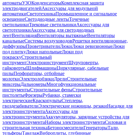
автоматы
УЗО
Конденсаторы
Комплексная защита
электродвигателей
Аксессуары для модульной
автоматики
Светотехника
Промышленное и сигнальное
освещение
Светодиодные ленты
Точечные
светильники
Трековые светильники
Аксессуары для
светотехники
Аксессуары для светодиодных
лент
Вентиляция
Вентиляторы вытяжные
Вентиляторы
канальные
Системы воздуховодов
Решетки вентиляционные,
диффузоры
Проветриватели
Люки
Люки ревизионные
Люки
под плитку
Люки напольные
Люки под
покраску
Строительный
инструмент
Электроинструмент
Шуруповерты,
гайковерты
Шлифмашины
Циркулярные, сабельные
пилы
Перфораторы, отбойные
молотки
Электролобзики
Дрели
Строительные
миксеры
Дальномеры
Многофункциональные
инструменты
Строительные фены
Строительные
пистолеты
Фрезеры
Рубанки, стамески
электрические
Краскопульты
Степлеры,
гвоздезабиватели
Электрические ножницы, резаки
Насадки для
электроинструмента
Аксессуары для
электроинструмента
Аккумуляторы, зарядные устройства для
электроинструмента
Наборы электроинструмента
Силовая и
строительная техника
Бетоносмесители
Генераторы
Тали,
тельферы
Такелаж
Виброплиты, глубинные