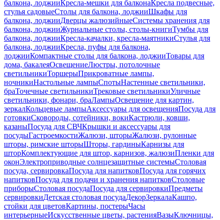
балкона, лоджии
Кресла-мешки для балкона
Кресла подвесные,
стулья садовые
Столы для балкона, лоджии
Шкафы для
балкона, лоджии
Дверцы жалюзийные
Системы хранения для
балкона, лоджии
Журнальные столы, столы-книги
Тумбы для
балкона, лоджии
Кресла-качалки, кресла-маятники
Стулья для
балкона, лоджии
Кресла, пуфы для балкона,
лоджии
Компактные столы для балкона, лоджии
Товары для
дома, бакалея
Освещение
Люстры, потолочные
светильники
Торшеры
Прикроватные лампы,
ночники
Настольные лампы
Споты
Настенные светильники,
бра
Точечные светильники
Трековые светильники
Уличные
светильники, фонари, бра
Лампы
Освещение для картин,
зеркал
Кольцевые лампы
Аксессуары для освещения
Посуда для
готовки
Сковороды, сотейники, воки
Кастрюли, ковши,
казаны
Посуда для СВЧ
Крышки и аксессуары для
посуды
Гастроемкости
Жалюзи, шторы
Жалюзи, рулонные
шторы, римские шторы
Шторы, гардины
Карнизы для
штор
Комплектующие для штор, карнизов, жалюзи
Пленки для
окон
Электроприводные солнцезащитные системы
Столовая
посуда, сервировка
Посуда для напитков
Посуда для горячих
напитков
Посуда для подачи и хранения напитков
Столовые
приборы
Столовая посуда
Посуда для сервировки
Предметы
сервировки
Детская столовая посуда
Декор
Зеркала
Кашпо,
стойки для цветов
Картины, постеры
Часы
интерьерные
Искусственные цветы, растения
Вазы
Ключницы,