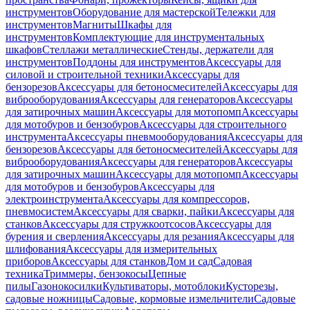
инструментов
Оборудование для мастерской
Тележки для
инструментов
Магниты
Шкафы для
инструментов
Комплектующие для инструментальных
шкафов
Стеллажи металлические
Стенды, держатели для
инструментов
Поддоны для инструментов
Аксессуары для
силовой и строительной техники
Аксессуары для
бензорезов
Аксессуары для бетоносмесителей
Аксессуары для
виброоборудования
Аксессуары для генераторов
Аксессуары
для затирочных машин
Аксессуары для мотопомп
Аксессуары
для мотобуров и бензобуров
Аксессуары для строительного
инструмента
Аксессуары пневмооборудования
Аксессуары для
бензорезов
Аксессуары для бетоносмесителей
Аксессуары для
виброоборудования
Аксессуары для генераторов
Аксессуары
для затирочных машин
Аксессуары для мотопомп
Аксессуары
для мотобуров и бензобуров
Аксессуары для
электроинструмента
Аксессуары для компрессоров,
пневмосистем
Аксессуары для сварки, пайки
Аксессуары для
станков
Аксессуары для стружкоотсосов
Аксессуары для
бурения и сверления
Аксессуары для резания
Аксессуары для
шлифования
Аксессуары для измерительных
приборов
Аксессуары для станков
Дом и сад
Садовая
техника
Триммеры, бензокосы
Цепные
пилы
Газонокосилки
Культиваторы, мотоблоки
Кусторезы,
садовые ножницы
Садовые, кормовые измельчители
Садовые