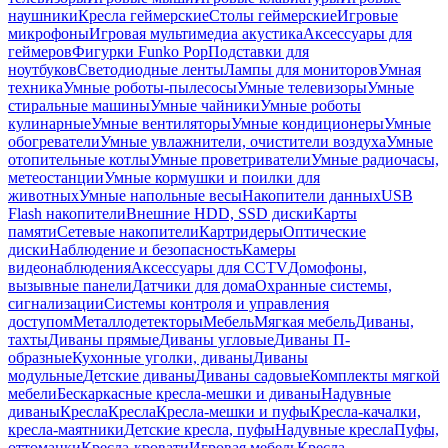
наушники
Кресла геймерские
Столы геймерские
Игровые
микрофоны
Игровая мультимедиа акустика
Аксессуары для
геймеров
Фигурки Funko Pop
Подставки для
ноутбуков
Светодиодные ленты
Лампы для мониторов
Умная
техника
Умные роботы-пылесосы
Умные телевизоры
Умные
стиральные машины
Умные чайники
Умные роботы
кулинарные
Умные вентиляторы
Умные кондиционеры
Умные
обогреватели
Умные увлажнители, очистители воздуха
Умные
отопительные котлы
Умные проветриватели
Умные радиочасы,
метеостанции
Умные кормушки и поилки для
животных
Умные напольные весы
Накопители данных
USB
Flash накопители
Внешние HDD, SSD диски
Карты
памяти
Сетевые накопители
Картридеры
Оптические
диски
Наблюдение и безопасность
Камеры
видеонаблюдения
Аксессуары для CCTV
Домофоны,
вызывные панели
Датчики для дома
Охранные системы,
сигнализации
Системы контроля и управления
доступом
Металлодетекторы
Мебель
Мягкая мебель
Диваны,
тахты
Диваны прямые
Диваны угловые
Диваны П-
образные
Кухонные уголки, диваны
Диваны
модульные
Детские диваны
Диваны садовые
Комплекты мягкой
мебели
Бескаркасные кресла-мешки и диваны
Надувные
диваны
Кресла
Кресла
Кресла-мешки и пуфы
Кресла-качалки,
кресла-маятники
Детские кресла, пуфы
Надувные кресла
Пуфы,
оттоманки
Кресла-кровати
Игровая мебель
Кресла