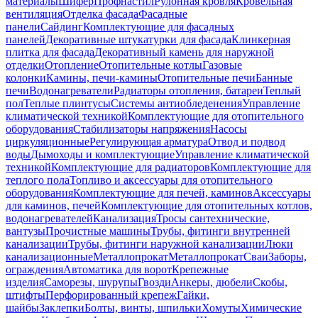
материалы
Шифер
Профнастил
Рулонная кровля
Кровельная
вентиляция
Отделка фасада
Фасадные
панели
Сайдинг
Комплектующие для фасадных
панелей
Декоративные штукатурки для фасада
Клинкерная
плитка для фасада
Декоративный камень для наружной
отделки
Отопление
Отопительные котлы
Газовые
колонки
Камины, печи-камины
Отопительные печи
Банные
печи
Водонагреватели
Радиаторы отопления, батареи
Теплый
пол
Теплые плинтусы
Системы антиобледенения
Управление
климатической техникой
Комплектующие для отопительного
оборудования
Стабилизаторы напряжения
Насосы
циркуляционные
Регулирующая арматура
Отвод и подвод
воды
Дымоходы и комплектующие
Управление климатической
техникой
Комплектующие для радиаторов
Комплектующие для
теплого пола
Топливо и аксессуары для отопительного
оборудования
Комплектующие для печей, каминов
Аксессуары
для каминов, печей
Комплектующие для отопительных котлов,
водонагревателей
Канализация
Тросы сантехнические,
вантузы
Прочистные машины
Трубы, фитинги внутренней
канализации
Трубы, фитинги наружной канализации
Люки
канализационные
Металлопрокат
Металлопрокат
Сваи
Заборы,
ограждения
Автоматика для ворот
Крепежные
изделия
Саморезы, шурупы
Гвозди
Анкеры, дюбели
Скобы,
штифты
Перфорированный крепеж
Гайки,
шайбы
Заклепки
Болты, винты, шпильки
Хомуты
Химические