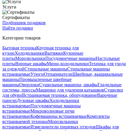
Услуги
Сертификаты
Подборщик подарков
Найти подарки
Категории товаров
Бытовая техника
Крупная техника для
кухни
Холодильники
Вытяжки
Кухонные
плиты
Морозильники
Посудомоечные машины
Настольные
плиты
Винные шкафы
Мини-холодильники
Техника для ухода
за одеждой
Стиральные машины
Стиральные машины
встраиваемые
Утюги
Отпариватели
Швейные, вышивальные
машины
Промышленные швейные
машины
Оверлоки
Сушильные машины, шкафы
Гладильные
системы, прессы
Машинки для удаления катышков
Сушилки
для обуви
Встраиваемая техника, оборудование
Варочные
панели
Духовые шкафы
Холодильники
встраиваемые
Посудомоечные машины
встраиваемые
Микроволновые печи
встраиваемые
Кофемашины встраиваемые
Комплекты
встраиваемой техники
Морозильники
встраиваемые
Измельчители пищевых отходов
Шкафы для