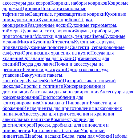
аксессуары для ковров
Коврики, наборы ковриков
Ковровые
дорожки
Циновки
Покрытия напольные
тафтинговые
Защитные, грязезащитные коврики
Кухонные
принадлежности
Кухонные приборы
Терки,
овощерезки
Разделочные доски
Кухонные термометры,
таймеры
Дуршлаги, сита, воронки
Формы, приборы для
приготовления
Молотки для мяса, тендерайзеры
Кухонные
мелочи
Миски
Кухонный текстиль
Кухонные фартуки,
прихватки
Кухонные полотенца
Скатерти, сервировочные
салфетки
Организация хранения на кухне
Посуда для
хранения
Органайзеры для кухни
Органайзеры для
специй
Посуда для ланча
Полки и аксессуары на
рейлинги
Рейлинги для кухни
Одноразовая посуда,
упаковка
Вакуумные пакеты,
контейнеры
Бакалея
Кофе
Чай
Цикорий, какао, горячий
шоколад
Сиропы и топпинги
Консервирование и
дистилляция
Автоклавы для консервирования
Аксессуары для
консервирования
Приспособления для
консервирования
Открывалки
Пивоварни
Емкости для
брожения
Ингредиенты для приготовления алкогольных
напитков
Аксессуары для приготовления и хранения
алкогольных напитков
Комплектующие для
дистилляторов
Прессы, дробилки для виноделия и
пивоварения
Дистилляторы бытовые
Уборочный
инвентарь
Швабры, насадки
Ведра, тазы для уборки
Наборы