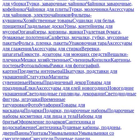
для уборки
Турки, заварочные чайники
Чайники заварочные,
кофейники
Чайники для плиты
Турки, молочники
Аксессуары
для чайников, электрочайников
Фильтры-
кувшины
Хозяйственные товары
Сушилки для белья,
прищепки
Гладильные доски
Урны, контейнеры для
мусора
Органайзеры, корзины, ящики
Туалетная бумага,
бумажные полотенца
Салфетки, мочалки, губки, мусорные
пакеты
Фольга, пленка, пакеты
Упаковочная тара
Аксессуары
для глажения
Аксессуары для стирки
Веревки,
шпагаты
Емкости, дозаторы для моющих средств
Вешалки-
плечики
Мешки хозяйственные
Сувениры
Копилки
Картины,
постеры
Фотоальбомы
Рамки для фотографий,
картин
Предметы интерьера
Шкатулки, подставки для
украшений
Статуэтки
Магниты
сувенирные
Иконы
Праздничный декор
Товары для
праздника
Елки
Аксессуары для елей новогодних
Новогодние
украшения
Светодиодные гирлянды, декорации
Светодиодные
фигуры, игрушки
Временные
татуировки
Фотобутафория
Товары для
маскарада
Подарки
Подарки, подарочные наборы
Подарочные
наборы косметики для лица и тела
Наборы для
бритья
Оформление подарков
Сантехника и
водоснабжение
Сантехника
Душевые кабины, поддоны,
двери
Ванны
Унитазы
Умывальники
Умывальники со
смесителями
Смесители
Душевые панели,