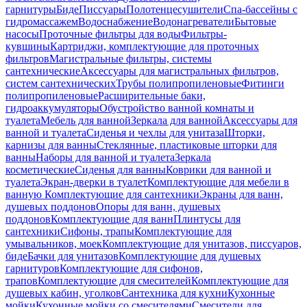
гарнитуры
Биде
Писсуары
Полотенцесушители
Спа-бассейны с
гидромассажем
Водоснабжение
Водонагреватели
Бытовые
насосы
Проточные фильтры для воды
Фильтры-
кувшины
Картриджи, комплектующие для проточных
фильтров
Магистральные фильтры, системы
сантехнические
Аксессуары для магистральных фильтров,
систем сантехнических
Трубы полипропиленовые
Фитинги
полипропиленовые
Расширительные баки,
гидроаккумуляторы
Обустройство ванной комнаты и
туалета
Мебель для ванной
Зеркала для ванной
Аксессуары для
ванной и туалета
Сиденья и чехлы для унитаза
Шторки,
карнизы для ванны
Стеклянные, пластиковые шторки для
ванны
Наборы для ванной и туалета
Зеркала
косметические
Сиденья для ванны
Коврики для ванной и
туалета
Экран-дверки в туалет
Комплектующие для мебели в
ванную
Комплектующие для сантехники
Экраны для ванн,
душевых поддонов
Опоры для ванн, душевых
поддонов
Комплектующие для ванн
Плинтусы для
сантехники
Сифоны, трапы
Комплектующие для
умывальников, моек
Комплектующие для унитазов, писсуаров,
биде
Бачки для унитазов
Комплектующие для душевых
гарнитуров
Комплектующие для сифонов,
трапов
Комплектующие для смесителей
Комплектующие для
душевых кабин, уголков
Сантехника для кухни
Кухонные
мойки
Кухонные мойки со смесителями
Смесители для