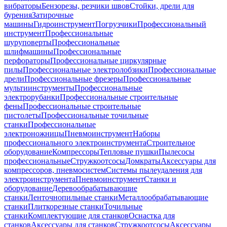
вибраторы
Бензорезы, резчики швов
Стойки, дрели для
бурения
Затирочные
машины
Гидроинструмент
Погрузчики
Профессиональный
инструмент
Профессиональные
шуруповерты
Профессиональные
шлифмашины
Профессиональные
перфораторы
Профессиональные циркулярные
пилы
Профессиональные электролобзики
Профессиональные
дрели
Профессиональные фрезеры
Профессиональные
мультиинструменты
Профессиональные
электрорубанки
Профессиональные строительные
фены
Профессиональные строительные
пистолеты
Профессиональные точильные
станки
Профессиональные
электроножницы
Пневмоинструмент
Наборы
профессионального электроинструмента
Строительное
оборудование
Компрессоры
Тепловые пушки
Пылесосы
профессиональные
Стружкоотсосы
Домкраты
Аксессуары для
компрессоров, пневмосистем
Системы пылеудаления для
электроинструмента
Пневмоинструмент
Станки и
оборудование
Деревообрабатывающие
станки
Ленточнопильные станки
Металлообрабатывающие
станки
Плиткорезные станки
Точильные
станки
Комплектующие для станков
Оснастка для
станков
Аксессуары для станков
Стружкоотсосы
Аксессуары