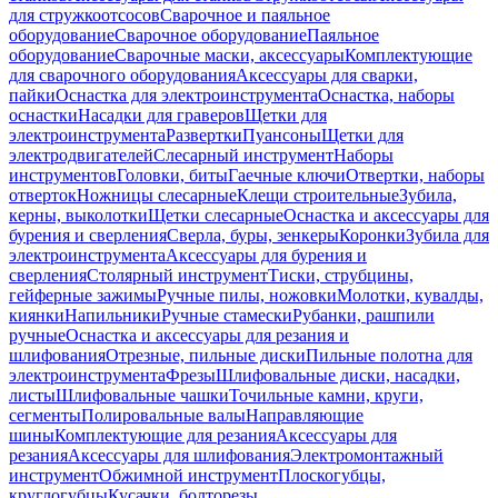
для стружкоотсосов
Сварочное и паяльное
оборудование
Сварочное оборудование
Паяльное
оборудование
Сварочные маски, аксессуары
Комплектующие
для сварочного оборудования
Аксессуары для сварки,
пайки
Оснастка для электроинструмента
Оснастка, наборы
оснастки
Насадки для граверов
Щетки для
электроинструмента
Развертки
Пуансоны
Щетки для
электродвигателей
Слесарный инструмент
Наборы
инструментов
Головки, биты
Гаечные ключи
Отвертки, наборы
отверток
Ножницы слесарные
Клещи строительные
Зубила,
керны, выколотки
Щетки слесарные
Оснастка и аксессуары для
бурения и сверления
Сверла, буры, зенкеры
Коронки
Зубила для
электроинструмента
Аксессуары для бурения и
сверления
Столярный инструмент
Тиски, струбцины,
гейферные зажимы
Ручные пилы, ножовки
Молотки, кувалды,
киянки
Напильники
Ручные стамески
Рубанки, рашпили
ручные
Оснастка и аксессуары для резания и
шлифования
Отрезные, пильные диски
Пильные полотна для
электроинструмента
Фрезы
Шлифовальные диски, насадки,
листы
Шлифовальные чашки
Точильные камни, круги,
сегменты
Полировальные валы
Направляющие
шины
Комплектующие для резания
Аксессуары для
резания
Аксессуары для шлифования
Электромонтажный
инструмент
Обжимной инструмент
Плоскогубцы,
круглогубцы
Кусачки, болторезы,