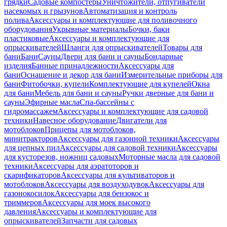
грядки
Садовые компостеры
Уничтожители, отпугиватели
насекомых и грызунов
Автоматизация и контроль
полива
Аксессуары и комплектующие для поливочного
оборудования
Укрывные материалы
Бочки, баки
пластиковые
Аксессуары и комплектующие для
опрыскивателей
Шланги для опрыскивателей
Товары для
бани
Бани
Сауны
Двери для бани и сауны
Бондарные
изделия
Банные принадлежности
Аксессуары для
бани
Оснащение и декор для бани
Измерительные приборы для
бани
Фитобочки, купели
Комплектующие для купелей
Окна
для бани
Мебель для бани и сауны
Ручки дверные для бани и
сауны
Эфирные масла
Спа-бассейны с
гидромассажем
Аксессуары и комплектующие для садовой
техники
Навесное оборудование
Двигатели для
мотоблоков
Прицепы для мотоблоков,
минитракторов
Аксессуары для газонной техники
Аксессуары
для цепных пил
Аксессуары для садовой техники
Аксессуары
для кусторезов, ножниц садовых
Моторные масла для садовой
техники
Аксессуары для аэратоторов и
скарификаторов
Аксессуары для культиваторов и
мотоблоков
Аксессуары для воздуходувок
Аксессуары для
газонокосилок
Аксессуары для бензокос и
триммеров
Аксессуары для моек высокого
давления
Аксессуары и комплектующие для
опрыскивателей
Запчасти для садовых