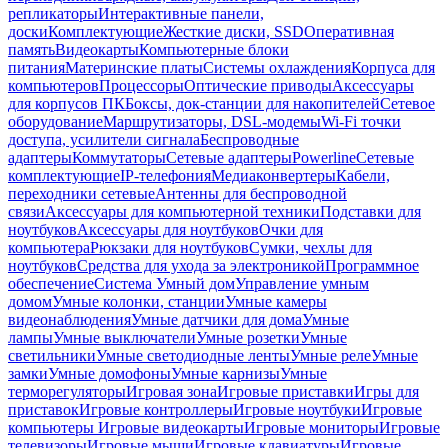
репликаторы
Интерактивные панели,
доски
Комплектующие
Жесткие диски, SSD
Оперативная
память
Видеокарты
Компьютерные блоки
питания
Материнские платы
Системы охлаждения
Корпуса для
компьютеров
Процессоры
Оптические приводы
Аксессуары
для корпусов ПК
Боксы, док-станции для накопителей
Сетевое
оборудование
Маршрутизаторы, DSL-модемы
Wi-Fi точки
доступа, усилители сигнала
Беспроводные
адаптеры
Коммутаторы
Сетевые адаптеры
Powerline
Сетевые
комплектующие
IP-телефония
Медиаконвертеры
Кабели,
переходники сетевые
Антенны для беспроводной
связи
Аксессуары для компьютерной техники
Подставки для
ноутбуков
Аксессуары для ноутбуков
Очки для
компьютера
Рюкзаки для ноутбуков
Сумки, чехлы для
ноутбуков
Средства для ухода за электроникой
Программное
обеспечение
Система Умный дом
Управление умным
домом
Умные колонки, станции
Умные камеры
видеонаблюдения
Умные датчики для дома
Умные
лампы
Умные выключатели
Умные розетки
Умные
светильники
Умные светодиодные ленты
Умные реле
Умные
замки
Умные домофоны
Умные карнизы
Умные
терморегуляторы
Игровая зона
Игровые приставки
Игры для
приставок
Игровые контроллеры
Игровые ноутбуки
Игровые
компьютеры
Игровые видеокарты
Игровые мониторы
Игровые
телевизоры
Игровые мыши
Игровые клавиатуры
Игровые