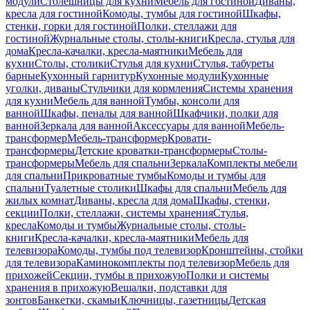
модули
Столешницы для кухни
Мебель для гостиной
Диваны,
кресла для гостиной
Комоды, тумбы для гостиной
Шкафы,
стенки, горки для гостиной
Полки, стеллажи для
гостиной
Журнальные столы, столы-книги
Кресла, стулья для
дома
Кресла-качалки, кресла-маятники
Мебель для
кухни
Столы, столики
Стулья для кухни
Стулья, табуреты
барные
Кухонный гарнитур
Кухонные модули
Кухонные
уголки, диваны
Стульчики для кормления
Системы хранения
для кухни
Мебель для ванной
Тумбы, консоли для
ванной
Шкафы, пеналы для ванной
Шкафчики, полки для
ванной
Зеркала для ванной
Аксессуары для ванной
Мебель-
трансформер
Мебель-трансформер
Кровати-
трансформеры
Детские кроватки-трансформеры
Столы-
трансформеры
Мебель для спальни
Зеркала
Комплекты мебели
для спальни
Прикроватные тумбы
Комоды и тумбы для
спальни
Туалетные столики
Шкафы для спальни
Мебель для
жилых комнат
Диваны, кресла для дома
Шкафы, стенки,
секции
Полки, стеллажи, системы хранения
Стулья,
кресла
Комоды и тумбы
Журнальные столы, столы-
книги
Кресла-качалки, кресла-маятники
Мебель для
телевизора
Комоды, тумбы под телевизор
Кронштейны, стойки
для телевизора
Каминокомплекты под телевизор
Мебель для
прихожей
Секции, тумбы в прихожую
Полки и системы
хранения в прихожую
Вешалки, подставки для
зонтов
Банкетки, скамьи
Ключницы, газетницы
Детская