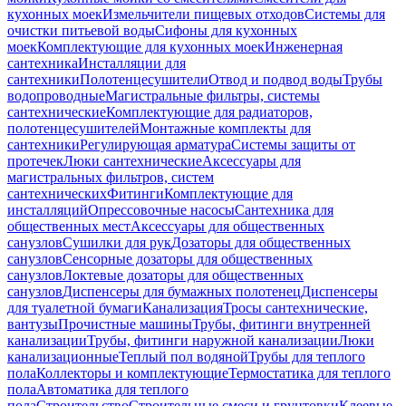
кухонных моек
Измельчители пищевых отходов
Системы для
очистки питьевой воды
Сифоны для кухонных
моек
Комплектующие для кухонных моек
Инженерная
сантехника
Инсталляции для
сантехники
Полотенцесушители
Отвод и подвод воды
Трубы
водопроводные
Магистральные фильтры, системы
сантехнические
Комплектующие для радиаторов,
полотенцесушителей
Монтажные комплекты для
сантехники
Регулирующая арматура
Системы защиты от
протечек
Люки сантехнические
Аксессуары для
магистральных фильтров, систем
сантехнических
Фитинги
Комплектующие для
инсталляций
Опрессовочные насосы
Сантехника для
общественных мест
Аксессуары для общественных
санузлов
Сушилки для рук
Дозаторы для общественных
санузлов
Сенсорные дозаторы для общественных
санузлов
Локтевые дозаторы для общественных
санузлов
Диспенсеры для бумажных полотенец
Диспенсеры
для туалетной бумаги
Канализация
Тросы сантехнические,
вантузы
Прочистные машины
Трубы, фитинги внутренней
канализации
Трубы, фитинги наружной канализации
Люки
канализационные
Теплый пол водяной
Трубы для теплого
пола
Коллекторы и комплектующие
Термостатика для теплого
пола
Автоматика для теплого
пола
Строительство
Строительные смеси и грунтовки
Клеевые