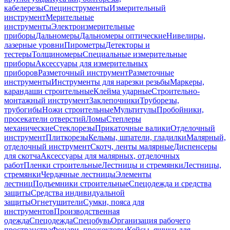
кабелерезы
Специнструменты
Измерительный
инструмент
Мерительные
инструменты
Электроизмерительные
приборы
Дальномеры
Дальномеры оптические
Нивелиры,
лазерные уровни
Пирометры
Детекторы и
тестеры
Толщиномеры
Специальные измерительные
приборы
Аксессуары для измерительных
приборов
Разметочный инструмент
Разметочные
инструменты
Инструменты для нарезки резьбы
Маркеры,
карандаши строительные
Клейма ударные
Строительно-
монтажный инструмент
Заклепочники
Труборезы,
трубогибы
Ножи строительные
Мультитулы
Пробойники,
просекатели отверстий
Ломы
Степлеры
механические
Стеклорезы
Прикаточные валики
Отделочный
инструмент
Плиткорезы
Кельмы, шпатели, гладилки
Малярный,
отделочный инструмент
Скотч, ленты малярные
Диспенсеры
для скотча
Аксессуары для малярных, отделочных
работ
Пленки строительные
Лестницы и стремянки
Лестницы,
стремянки
Чердачные лестницы
Элементы
лестниц
Подъемники строительные
Спецодежда и средства
защиты
Средства индивидуальной
защиты
Огнетушители
Сумки, пояса для
инструментов
Производственная
одежда
Спецодежда
Спецобувь
Организация рабочего
пространства
Фонари, прожекторы
Кейсы, ящики для