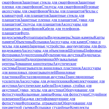
смартфонов
Защитные стекла для смартфонов
Защитные
пленки для смартфонов
Стилусы для смартфонов
Игровые
аксессуары для смартфонов
Чехлы для планшетов
Чехлы с
клавиатурой для планшетов
Защитные стекла для
планшетов
Защитные пленки для планшетов
Сумки для
планшетов
Стилусы для планшетов
Аксессуары для
планшетов, смартфонов
Кабели для телефонов,
планшетов
Фото,
видеосъемка
Фотоаппараты
Видеокамеры
Экшн-камеры
Карты
памяти
Объективы
Вспышки
Аксессуары для камер
Сумки и
чехлы для камер
Зарядные устройства, аккумуляторы для фото,
видеокамер
Аксессуары для объективов
Штативы
Цифровые
фоторамки
Аудиотехника
Мультимедиа акустика
Радиочасы,
метеостанции
Радиоприемники
Музыкальные
центры
Домашние кинотеатры
Акустические
системы
Проигрыватели виниловых пластинок
Аксессуары
для виниловых проигрывателей
Виниловые
пластинки
Инсталляционная акустика
Трансляционные
усилители
Аксессуары для аудиотехники
Комплектующие для
акустики
Акустические кабели
Подставки, стойки для
акустики
Сумки, чехлы для акустики
Оборудование для
фотостудии
Кольцевые лампы
Фоны для фотостудии
Студийное
освещение
Насадки светоформирующие для
фотостудии
Фотозонты, отражатели
Оборудование для
предметной съемки
Вспышки студийные
Комплекты