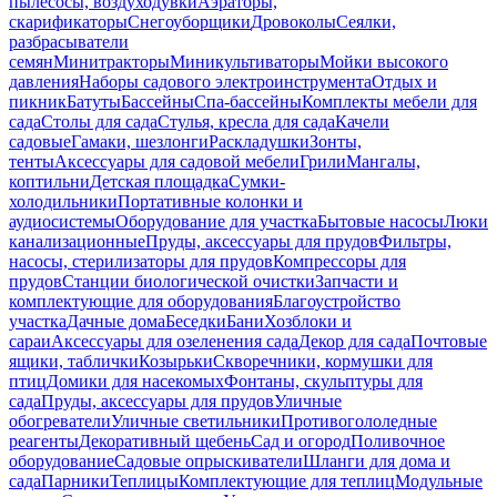
пылесосы, воздуходувки
Аэраторы,
скарификаторы
Снегоуборщики
Дровоколы
Сеялки,
разбрасыватели
семян
Минитракторы
Миникультиваторы
Мойки высокого
давления
Наборы садового электроинструмента
Отдых и
пикник
Батуты
Бассейны
Спа-бассейны
Комплекты мебели для
сада
Столы для сада
Стулья, кресла для сада
Качели
садовые
Гамаки, шезлонги
Раскладушки
Зонты,
тенты
Аксессуары для садовой мебели
Грили
Мангалы,
коптильни
Детская площадка
Сумки-
холодильники
Портативные колонки и
аудиосистемы
Оборудование для участка
Бытовые насосы
Люки
канализационные
Пруды, аксессуары для прудов
Фильтры,
насосы, стерилизаторы для прудов
Компрессоры для
прудов
Станции биологической очистки
Запчасти и
комплектующие для оборудования
Благоустройство
участка
Дачные дома
Беседки
Бани
Хозблоки и
сараи
Аксессуары для озеленения сада
Декор для сада
Почтовые
ящики, таблички
Козырьки
Скворечники, кормушки для
птиц
Домики для насекомых
Фонтаны, скульптуры для
сада
Пруды, аксессуары для прудов
Уличные
обогреватели
Уличные светильники
Противогололедные
реагенты
Декоративный щебень
Сад и огород
Поливочное
оборудование
Садовые опрыскиватели
Шланги для дома и
сада
Парники
Теплицы
Комплектующие для теплиц
Модульные