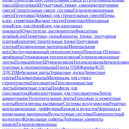
смеси
Шпатлевки
Штукатурки
Стяжки, самонивелирующие
смеси
Строительные смеси, составы
Гидроизоляционные
смеси
Грунтовки
Добавки для строительных смесей
Пены,
клеи, герметики
Жидкие гвозди
Герметики
Монтажная
пена
Клеи для обоев
Клеи для напольных
покрытий
Очистители, растворители
Фиксаторы
резьбы
Клеи
Герметики, пены
Кирпичи, блоки, тротуарная
плитка
Кирпичи
Строительные блоки
Тротуарная
плитка
Изоляционные материалы
Минеральная
вата
Экструдированный пенополистирол
Пенопласт
Пленки,
мембраны
Отражающая теплоизоляция
Гидроизоляционные
ленты
Поликарбонат
Шумоизоляция
Теплоизоляция
Звукоизоляц
плитные и пиломатериалы
Плиты OSB
Фанера
ДСП,
ЛДСП
Мебельные щиты
Террасные доски
Древесные
плиты
Пиломатериалы
Материалы для сухого
строительства
Гипсокартон
Гипсоволокнистые
листы
Цементные плиты
Профили для
гипсокартона
Комплектующие для гипсокартона
Ленты
армирующие
Уплотнительные ленты
Гипсовые и цементные
плиты
Вентиляторы вытяжные
Системы воздуховодов
Решетки
вентиляционные, диффузоры
Кровля и водосток
Черепица и
кровельные материалы
Водосточные системы
Поверхностный
водоотвод
Кровельные софиты
Доборные элементы
кровли
Гидроизоляционные