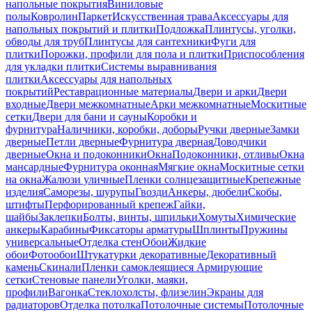
напольные покрытия
Виниловые
полы
Ковролин
Паркет
Искусственная трава
Аксессуары для
напольных покрытий и плитки
Подложка
Плинтусы, уголки,
обводы для труб
Плинтусы для сантехники
Фуги для
плитки
Порожки, профили для пола и плитки
Приспособления
для укладки плитки
Системы выравнивания
плитки
Аксессуары для напольных
покрытий
Реставрационные материалы
Двери и арки
Двери
входные
Двери межкомнатные
Арки межкомнатные
Москитные
сетки
Двери для бани и сауны
Коробки и
фурнитура
Наличники, коробки, доборы
Ручки дверные
Замки
дверные
Петли дверные
Фурнитура дверная
Доводчики
дверные
Окна и подоконники
Окна
Подоконники, отливы
Окна
мансардные
Фурнитура оконная
Мягкие окна
Москитные сетки
на окна
Жалюзи уличные
Пленки солнцезащитные
Крепежные
изделия
Саморезы, шурупы
Гвозди
Анкеры, дюбели
Скобы,
штифты
Перфорированный крепеж
Гайки,
шайбы
Заклепки
Болты, винты, шпильки
Хомуты
Химические
анкеры
Карабины
Фиксаторы арматуры
Шплинты
Пружины
универсальные
Отделка стен
Обои
Жидкие
обои
Фотообои
Штукатурки декоративные
Декоративный
камень
Скинали
Пленки самоклеящиеся
Армирующие
сетки
Стеновые панели
Уголки, маяки,
профили
Вагонка
Стеклохолсты, флизелин
Экраны для
радиаторов
Отделка потолка
Потолочные системы
Потолочные