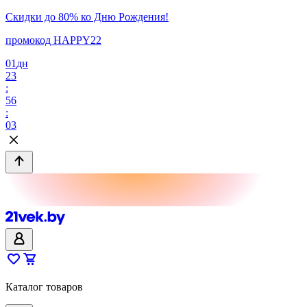
Скидки до 80% ко Дню Рождения!
промокод HAPPY22
01
дн
23
:
56
:
03
Каталог товаров