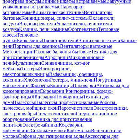
подогрева посуды
Винные шкафы встраиваемые
Вакуумные
упаковщики встраиваемые
Пароварки
встраиваемые
Климатическая техника
Вентиляторы
бытовые
Кондиционеры, сплит-системы
Охладители
воздуха
Водонагреватели
Увлажнители, очистители
воздуха
Камины, печи-камины
Обогреватели
Тепловые
завесы
Тепловые
пушки
Биокамины
Проветриватели
Отопительные печи
Банные
печи
Порталы для каминов
Вентиляторы вытяжные
Метеостанции
Газовые баллоны бытовые
Техника для
приготовления еды
Аэрогрили
Микроволновые
печи
Мультиварки
Сэндвичницы, хот-дог
мейкеры
Тостеры
Электрогрили,
электрошашлычницы
Вафельницы, орешницы,
кексницы
Хлебопечки
Ростеры, мини-печи
Йогуртницы,
мороженицы
Фризеры
Блинницы
Пароварки
Автоклавы для
консервирования
Сыроварни
Фритюрницы, фондю-
фритюрницы
Яйцеварки
Попкорницы
Техника для
дома
Пылесосы
Пылесосы профессиональные
Роботы-
пылесосы, мойщики окон
Пароочистители
Электровеники,
электрошвабры
Стеклоочистители
Стерилизационное
оборудование
Техника для приготовления
напитков
Электрочайники
Кофеварки,
кофемашины
Соковыжималки
Кофемолки
Вспениватели
молока
Сифоны для газирования воды
Аксессуары для