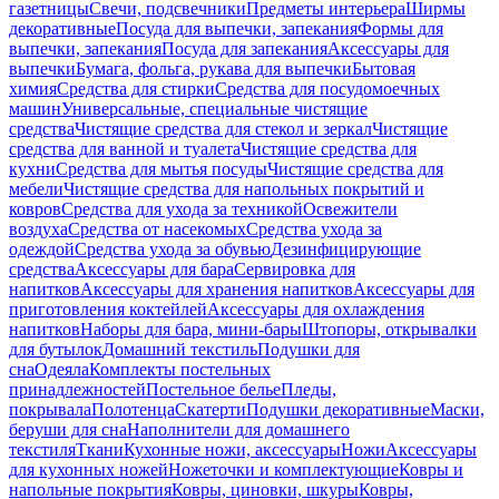
газетницы
Свечи, подсвечники
Предметы интерьера
Ширмы
декоративные
Посуда для выпечки, запекания
Формы для
выпечки, запекания
Посуда для запекания
Аксессуары для
выпечки
Бумага, фольга, рукава для выпечки
Бытовая
химия
Средства для стирки
Средства для посудомоечных
машин
Универсальные, специальные чистящие
средства
Чистящие средства для стекол и зеркал
Чистящие
средства для ванной и туалета
Чистящие средства для
кухни
Средства для мытья посуды
Чистящие средства для
мебели
Чистящие средства для напольных покрытий и
ковров
Средства для ухода за техникой
Освежители
воздуха
Средства от насекомых
Средства ухода за
одеждой
Средства ухода за обувью
Дезинфицирующие
средства
Аксессуары для бара
Сервировка для
напитков
Аксессуары для хранения напитков
Аксессуары для
приготовления коктейлей
Аксессуары для охлаждения
напитков
Наборы для бара, мини-бары
Штопоры, открывалки
для бутылок
Домашний текстиль
Подушки для
сна
Одеяла
Комплекты постельных
принадлежностей
Постельное белье
Пледы,
покрывала
Полотенца
Скатерти
Подушки декоративные
Маски,
беруши для сна
Наполнители для домашнего
текстиля
Ткани
Кухонные ножи, аксессуары
Ножи
Аксессуары
для кухонных ножей
Ножеточки и комплектующие
Ковры и
напольные покрытия
Ковры, циновки, шкуры
Ковры,