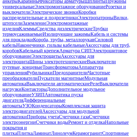
анкеры
Карабины
Фиксаторы арматуры
Шплинты
Пружины
универсальные
Электромонтажное оборудование
Розетки и
выключатели
Электрические звонки
Коробки
распределительные и подрозетники
Электропатроны
Вилки,
штепсели
Заземление
Электромонтажные
изделия
Клеммы
Средства диэлектрические
Трубки
термоусаживаемые
Изолирующие зажимы
Кабель и системы
для прокладки
Короба, трубы, металлорукав
Силовой
кабель
Наконечники, гильзы кабельные
Аксессуары для труб,
коробов
Кабельный крепеж
Арматура СИП
Электрощитовое
оборудование
Электрощиты
Аксессуары для
электрощита
Шины электротехнические
Выключатели
путевые, концевые
Трансформаторы
Аппаратура
управления
Рубильники
Предохранители
Частотные
преобразователи
Пускатели магнитные
Модульная
автоматика
Выключатели автоматические
Реле
Выключатели
нагрузки
Контакторы
Дополнительное модульное
оборудование
УЗИП
Автоматика пуска
двигателя
Дифференциальные
автоматы
УЗО
Конденсаторы
Комплексная защита
электродвигателей
Аксессуары для модульной
автоматики
Приборы учета
Счетчики газа
Счетчики
электроэнергии
Счетчики воды
Ремонт и отделка
Напольные
покрытия и
плитка
Плитка
Ламинат
Линолеум
Керамогранит
Спортивные