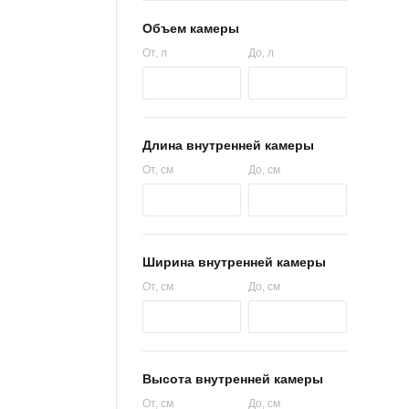
Объем камеры
От
, л
До
, л
Длина внутренней камеры
От
, см
До
, см
Ширина внутренней камеры
От
, см
До
, см
Высота внутренней камеры
От
, см
До
, см