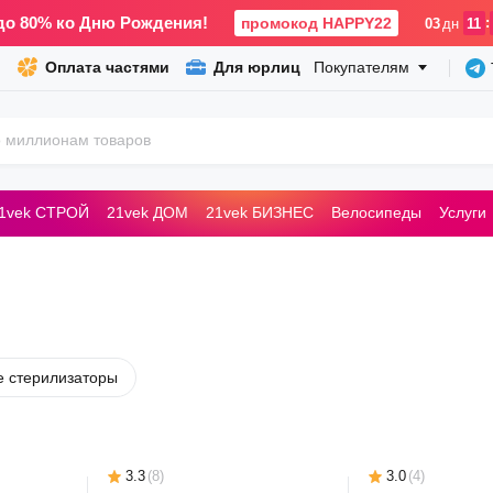
до 80% ко Дню Рождения!
промокод HAPPY22
:
03
дн
11
Оплата частями
Для юрлиц
Покупателям
1vek СТРОЙ
21vek ДОМ
21vek БИЗНЕС
Велосипеды
Услуги
ьные машины
 стерилизаторы
3.3
(
8
)
3.0
(
4
)