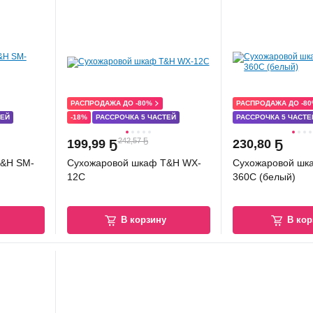
РАСПРОДАЖА ДО -80%
РАСПРОДАЖА ДО -8
ТЕЙ
-18%
РАССРОЧКА 5 ЧАСТЕЙ
РАССРОЧКА 5 ЧАСТЕ
242,57 Ҕ
199
,
99 Ҕ
230
,
80 Ҕ
T&H SM-
Сухожаровой шкаф T&H WX-
Сухожаровой шк
12C
360C (белый)
у
В корзину
В кор