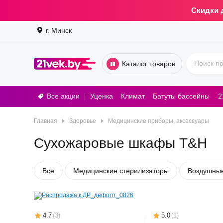
Скидки 
г. Минск
Каталог товаров
Все акции
Уценка
Климат
Батуты бассейны
2
Стирал
Главная
Здоровье
Медицинские приборы, аксессуары
Сухожаровые шкафы T&H
Все
Медицинские стерилизаторы
Воздушные
4.7
(
3
)
5.0
(
1
)