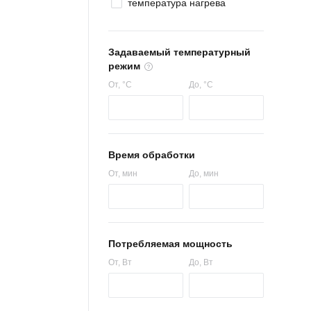
температура нагрева
Задаваемый температурный
режим
От
, °C
До
, °C
Время обработки
От
, мин
До
, мин
Потребляемая мощность
От
, Вт
До
, Вт