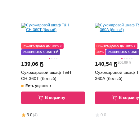
РАСПРОДАЖА ДО -80%
РАСПРОДАЖА ДО -80%
РАССРОЧКА 5 ЧАСТЕЙ
-32%
РАССРОЧКА 5 ЧАС
206,89 Ҕ
139
,
06 Ҕ
140
,
54 Ҕ
Сухожаровой шкаф T&H
Сухожаровой шкаф 
СН-360Т (белый)
360А (белый)
Есть уценка
В корзину
В корзин
3.0
(
4
)
0.0