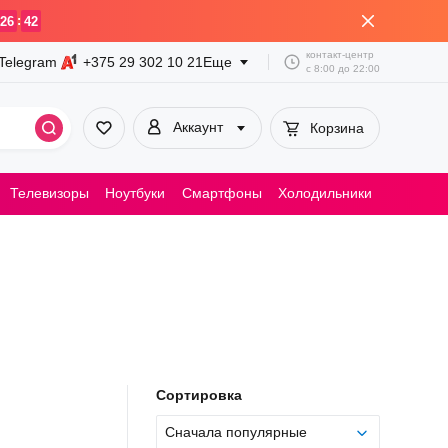
:
26
42
контакт-центр
Telegram
+375 29
302 10 21
Еще
с
8:00
до
22:00
Аккаунт
Корзина
Телевизоры
Ноутбуки
Смартфоны
Холодильники
Пылесосы
Сортировка
Сначала популярные