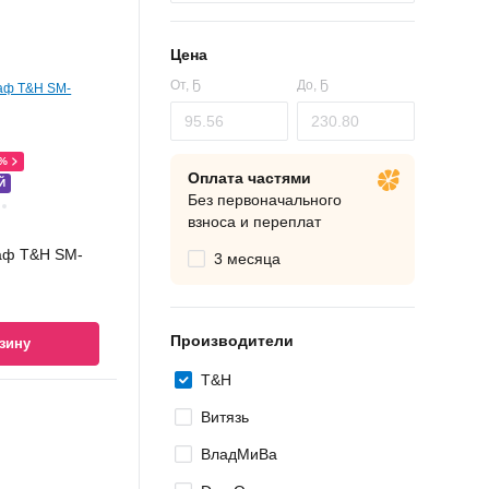
Цена
От,
Ҕ
До,
Ҕ
0%
Оплата частями
Й
Без первоначального
взноса и переплат
аф T&H SM-
3 месяца
Производители
зину
T&H
Витязь
ВладМиВа