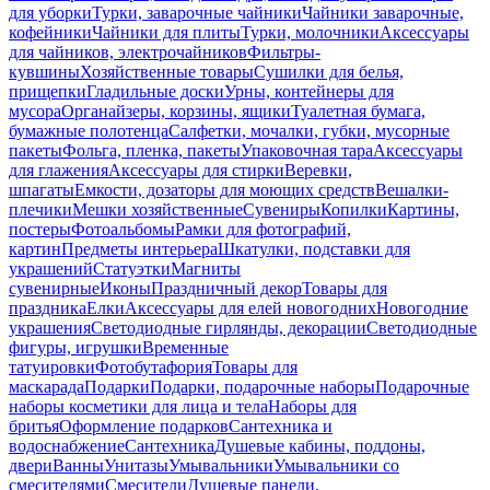
для уборки
Турки, заварочные чайники
Чайники заварочные,
кофейники
Чайники для плиты
Турки, молочники
Аксессуары
для чайников, электрочайников
Фильтры-
кувшины
Хозяйственные товары
Сушилки для белья,
прищепки
Гладильные доски
Урны, контейнеры для
мусора
Органайзеры, корзины, ящики
Туалетная бумага,
бумажные полотенца
Салфетки, мочалки, губки, мусорные
пакеты
Фольга, пленка, пакеты
Упаковочная тара
Аксессуары
для глажения
Аксессуары для стирки
Веревки,
шпагаты
Емкости, дозаторы для моющих средств
Вешалки-
плечики
Мешки хозяйственные
Сувениры
Копилки
Картины,
постеры
Фотоальбомы
Рамки для фотографий,
картин
Предметы интерьера
Шкатулки, подставки для
украшений
Статуэтки
Магниты
сувенирные
Иконы
Праздничный декор
Товары для
праздника
Елки
Аксессуары для елей новогодних
Новогодние
украшения
Светодиодные гирлянды, декорации
Светодиодные
фигуры, игрушки
Временные
татуировки
Фотобутафория
Товары для
маскарада
Подарки
Подарки, подарочные наборы
Подарочные
наборы косметики для лица и тела
Наборы для
бритья
Оформление подарков
Сантехника и
водоснабжение
Сантехника
Душевые кабины, поддоны,
двери
Ванны
Унитазы
Умывальники
Умывальники со
смесителями
Смесители
Душевые панели,