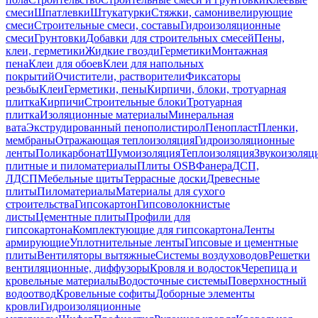
смеси
Шпатлевки
Штукатурки
Стяжки, самонивелирующие
смеси
Строительные смеси, составы
Гидроизоляционные
смеси
Грунтовки
Добавки для строительных смесей
Пены,
клеи, герметики
Жидкие гвозди
Герметики
Монтажная
пена
Клеи для обоев
Клеи для напольных
покрытий
Очистители, растворители
Фиксаторы
резьбы
Клеи
Герметики, пены
Кирпичи, блоки, тротуарная
плитка
Кирпичи
Строительные блоки
Тротуарная
плитка
Изоляционные материалы
Минеральная
вата
Экструдированный пенополистирол
Пенопласт
Пленки,
мембраны
Отражающая теплоизоляция
Гидроизоляционные
ленты
Поликарбонат
Шумоизоляция
Теплоизоляция
Звукоизоляц
плитные и пиломатериалы
Плиты OSB
Фанера
ДСП,
ЛДСП
Мебельные щиты
Террасные доски
Древесные
плиты
Пиломатериалы
Материалы для сухого
строительства
Гипсокартон
Гипсоволокнистые
листы
Цементные плиты
Профили для
гипсокартона
Комплектующие для гипсокартона
Ленты
армирующие
Уплотнительные ленты
Гипсовые и цементные
плиты
Вентиляторы вытяжные
Системы воздуховодов
Решетки
вентиляционные, диффузоры
Кровля и водосток
Черепица и
кровельные материалы
Водосточные системы
Поверхностный
водоотвод
Кровельные софиты
Доборные элементы
кровли
Гидроизоляционные