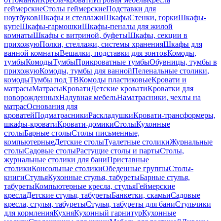
геймерские
Столы геймерские
Подставки для
ноутбуков
Шкафы и стеллажи
Шкафы
Стенки, горки
Шкафы-
купе
Шкафы-гармошки
Шкафы-пеналы для жилой
комнаты
Шкафы с витриной, буфеты
Шкафы, секции в
прихожую
Полки, стеллажи, системы хранения
Шкафы для
ванной комнаты
Вешалки, подставки для зонтов
Комоды,
тумбы
Комоды
Тумбы
Прикроватные тумбы
Обувницы, тумбы в
прихожую
Комоды, тумбы для ванной
Пеленальные столики,
комоды
Тумбы под ТВ
Комоды пластиковые
Кровати и
матрасы
Матрасы
Кровати
Детские кровати
Кроватки для
новорожденных
Надувная мебель
Наматрасники, чехлы на
матрас
Основания для
кроватей
Подматрасники
Раскладушки
Кровати-трансформеры,
шкафы-кровати
Кровати-домики
Столы
Кухонные
столы
Барные столы
Столы письменные,
компьютерные
Детские столы
Туалетные столики
Журнальные
столы
Садовые столы
Растущие столы и парты
Столы,
журнальные столики для бани
Приставные
столики
Консольные столики
Обеденные группы
Столы-
книги
Стулья
Кухонные стулья, табуреты
Барные стулья,
табуреты
Компьютерные кресла, стулья
Геймерские
кресла
Детские стулья, табуреты
Банкетки, скамьи
Садовые
кресла, стулья, табуреты
Стулья, табуреты для бани
Стульчики
для кормления
Кухня
Кухонный гарнитур
Кухонные