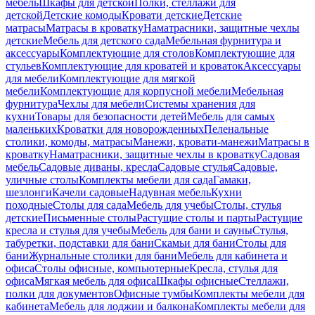
мебель
Шкафы для детской
Полки, стеллажи для
детской
Детские комоды
Кровати детские
Детские
матрасы
Матрасы в кроватку
Наматрасники, защитные чехлы
детские
Мебель для детского сада
Мебельная фурнитура и
аксессуары
Комплектующие для столов
Комплектующие для
стульев
Комплектующие для кроватей и кроваток
Аксессуары
для мебели
Комплектующие для мягкой
мебели
Комплектующие для корпусной мебели
Мебельная
фурнитура
Чехлы для мебели
Системы хранения для
кухни
Товары для безопасности детей
Мебель для самых
маленьких
Кроватки для новорожденных
Пеленальные
столики, комоды, матрасы
Манежи, кровати-манежи
Матрасы в
кроватку
Наматрасники, защитные чехлы в кроватку
Садовая
мебель
Садовые диваны, кресла
Садовые стулья
Садовые,
уличные столы
Комплекты мебели для сада
Гамаки,
шезлонги
Качели садовые
Надувная мебель
Кухни
походные
Столы для сада
Мебель для учебы
Столы, стулья
детские
Письменные столы
Растущие столы и парты
Растущие
кресла и стулья для учебы
Мебель для бани и сауны
Стулья,
табуретки, подставки для бани
Скамьи для бани
Столы для
бани
Журнальные столики для бани
Мебель для кабинета и
офиса
Столы офисные, компьютерные
Кресла, стулья для
офиса
Мягкая мебель для офиса
Шкафы офисные
Стеллажи,
полки для документов
Офисные тумбы
Комплекты мебели для
кабинета
Мебель для лоджии и балкона
Комплекты мебели для