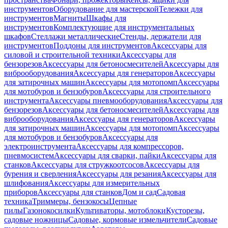
инструментов
Оборудование для мастерской
Тележки для
инструментов
Магниты
Шкафы для
инструментов
Комплектующие для инструментальных
шкафов
Стеллажи металлические
Стенды, держатели для
инструментов
Поддоны для инструментов
Аксессуары для
силовой и строительной техники
Аксессуары для
бензорезов
Аксессуары для бетоносмесителей
Аксессуары для
виброоборудования
Аксессуары для генераторов
Аксессуары
для затирочных машин
Аксессуары для мотопомп
Аксессуары
для мотобуров и бензобуров
Аксессуары для строительного
инструмента
Аксессуары пневмооборудования
Аксессуары для
бензорезов
Аксессуары для бетоносмесителей
Аксессуары для
виброоборудования
Аксессуары для генераторов
Аксессуары
для затирочных машин
Аксессуары для мотопомп
Аксессуары
для мотобуров и бензобуров
Аксессуары для
электроинструмента
Аксессуары для компрессоров,
пневмосистем
Аксессуары для сварки, пайки
Аксессуары для
станков
Аксессуары для стружкоотсосов
Аксессуары для
бурения и сверления
Аксессуары для резания
Аксессуары для
шлифования
Аксессуары для измерительных
приборов
Аксессуары для станков
Дом и сад
Садовая
техника
Триммеры, бензокосы
Цепные
пилы
Газонокосилки
Культиваторы, мотоблоки
Кусторезы,
садовые ножницы
Садовые, кормовые измельчители
Садовые