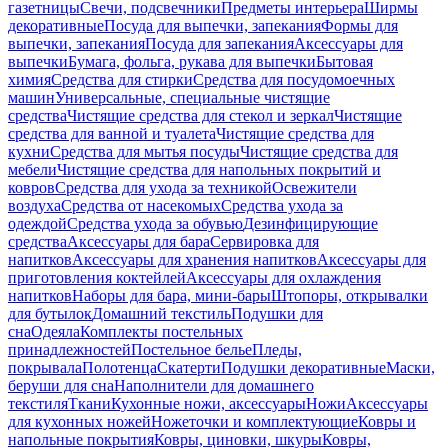
газетницы
Свечи, подсвечники
Предметы интерьера
Ширмы
декоративные
Посуда для выпечки, запекания
Формы для
выпечки, запекания
Посуда для запекания
Аксессуары для
выпечки
Бумага, фольга, рукава для выпечки
Бытовая
химия
Средства для стирки
Средства для посудомоечных
машин
Универсальные, специальные чистящие
средства
Чистящие средства для стекол и зеркал
Чистящие
средства для ванной и туалета
Чистящие средства для
кухни
Средства для мытья посуды
Чистящие средства для
мебели
Чистящие средства для напольных покрытий и
ковров
Средства для ухода за техникой
Освежители
воздуха
Средства от насекомых
Средства ухода за
одеждой
Средства ухода за обувью
Дезинфицирующие
средства
Аксессуары для бара
Сервировка для
напитков
Аксессуары для хранения напитков
Аксессуары для
приготовления коктейлей
Аксессуары для охлаждения
напитков
Наборы для бара, мини-бары
Штопоры, открывалки
для бутылок
Домашний текстиль
Подушки для
сна
Одеяла
Комплекты постельных
принадлежностей
Постельное белье
Пледы,
покрывала
Полотенца
Скатерти
Подушки декоративные
Маски,
беруши для сна
Наполнители для домашнего
текстиля
Ткани
Кухонные ножи, аксессуары
Ножи
Аксессуары
для кухонных ножей
Ножеточки и комплектующие
Ковры и
напольные покрытия
Ковры, циновки, шкуры
Ковры,