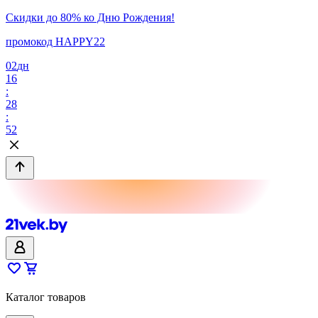
Скидки до 80% ко Дню Рождения!
промокод HAPPY22
02
дн
16
:
28
:
52
Каталог товаров