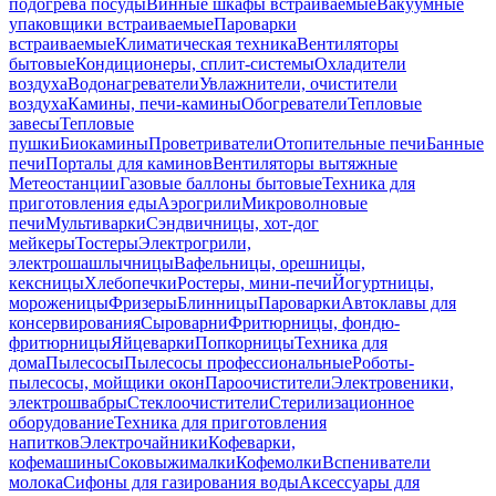
подогрева посуды
Винные шкафы встраиваемые
Вакуумные
упаковщики встраиваемые
Пароварки
встраиваемые
Климатическая техника
Вентиляторы
бытовые
Кондиционеры, сплит-системы
Охладители
воздуха
Водонагреватели
Увлажнители, очистители
воздуха
Камины, печи-камины
Обогреватели
Тепловые
завесы
Тепловые
пушки
Биокамины
Проветриватели
Отопительные печи
Банные
печи
Порталы для каминов
Вентиляторы вытяжные
Метеостанции
Газовые баллоны бытовые
Техника для
приготовления еды
Аэрогрили
Микроволновые
печи
Мультиварки
Сэндвичницы, хот-дог
мейкеры
Тостеры
Электрогрили,
электрошашлычницы
Вафельницы, орешницы,
кексницы
Хлебопечки
Ростеры, мини-печи
Йогуртницы,
мороженицы
Фризеры
Блинницы
Пароварки
Автоклавы для
консервирования
Сыроварни
Фритюрницы, фондю-
фритюрницы
Яйцеварки
Попкорницы
Техника для
дома
Пылесосы
Пылесосы профессиональные
Роботы-
пылесосы, мойщики окон
Пароочистители
Электровеники,
электрошвабры
Стеклоочистители
Стерилизационное
оборудование
Техника для приготовления
напитков
Электрочайники
Кофеварки,
кофемашины
Соковыжималки
Кофемолки
Вспениватели
молока
Сифоны для газирования воды
Аксессуары для