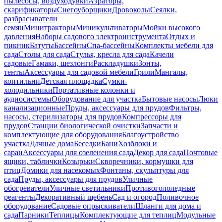
пылесосы, воздуходувки
Аэраторы,
скарификаторы
Снегоуборщики
Дровоколы
Сеялки,
разбрасыватели
семян
Минитракторы
Миникультиваторы
Мойки высокого
давления
Наборы садового электроинструмента
Отдых и
пикник
Батуты
Бассейны
Спа-бассейны
Комплекты мебели для
сада
Столы для сада
Стулья, кресла для сада
Качели
садовые
Гамаки, шезлонги
Раскладушки
Зонты,
тенты
Аксессуары для садовой мебели
Грили
Мангалы,
коптильни
Детская площадка
Сумки-
холодильники
Портативные колонки и
аудиосистемы
Оборудование для участка
Бытовые насосы
Люки
канализационные
Пруды, аксессуары для прудов
Фильтры,
насосы, стерилизаторы для прудов
Компрессоры для
прудов
Станции биологической очистки
Запчасти и
комплектующие для оборудования
Благоустройство
участка
Дачные дома
Беседки
Бани
Хозблоки и
сараи
Аксессуары для озеленения сада
Декор для сада
Почтовые
ящики, таблички
Козырьки
Скворечники, кормушки для
птиц
Домики для насекомых
Фонтаны, скульптуры для
сада
Пруды, аксессуары для прудов
Уличные
обогреватели
Уличные светильники
Противогололедные
реагенты
Декоративный щебень
Сад и огород
Поливочное
оборудование
Садовые опрыскиватели
Шланги для дома и
сада
Парники
Теплицы
Комплектующие для теплиц
Модульные