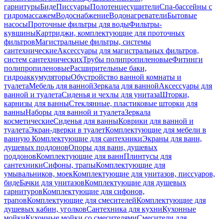
гарнитуры
Биде
Писсуары
Полотенцесушители
Спа-бассейны с
гидромассажем
Водоснабжение
Водонагреватели
Бытовые
насосы
Проточные фильтры для воды
Фильтры-
кувшины
Картриджи, комплектующие для проточных
фильтров
Магистральные фильтры, системы
сантехнические
Аксессуары для магистральных фильтров,
систем сантехнических
Трубы полипропиленовые
Фитинги
полипропиленовые
Расширительные баки,
гидроаккумуляторы
Обустройство ванной комнаты и
туалета
Мебель для ванной
Зеркала для ванной
Аксессуары для
ванной и туалета
Сиденья и чехлы для унитаза
Шторки,
карнизы для ванны
Стеклянные, пластиковые шторки для
ванны
Наборы для ванной и туалета
Зеркала
косметические
Сиденья для ванны
Коврики для ванной и
туалета
Экран-дверки в туалет
Комплектующие для мебели в
ванную
Комплектующие для сантехники
Экраны для ванн,
душевых поддонов
Опоры для ванн, душевых
поддонов
Комплектующие для ванн
Плинтусы для
сантехники
Сифоны, трапы
Комплектующие для
умывальников, моек
Комплектующие для унитазов, писсуаров,
биде
Бачки для унитазов
Комплектующие для душевых
гарнитуров
Комплектующие для сифонов,
трапов
Комплектующие для смесителей
Комплектующие для
душевых кабин, уголков
Сантехника для кухни
Кухонные
мойки
Кухонные мойки со смесителями
Смесители для