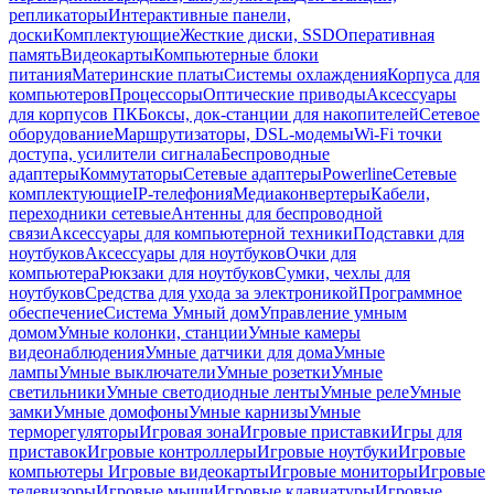
репликаторы
Интерактивные панели,
доски
Комплектующие
Жесткие диски, SSD
Оперативная
память
Видеокарты
Компьютерные блоки
питания
Материнские платы
Системы охлаждения
Корпуса для
компьютеров
Процессоры
Оптические приводы
Аксессуары
для корпусов ПК
Боксы, док-станции для накопителей
Сетевое
оборудование
Маршрутизаторы, DSL-модемы
Wi-Fi точки
доступа, усилители сигнала
Беспроводные
адаптеры
Коммутаторы
Сетевые адаптеры
Powerline
Сетевые
комплектующие
IP-телефония
Медиаконвертеры
Кабели,
переходники сетевые
Антенны для беспроводной
связи
Аксессуары для компьютерной техники
Подставки для
ноутбуков
Аксессуары для ноутбуков
Очки для
компьютера
Рюкзаки для ноутбуков
Сумки, чехлы для
ноутбуков
Средства для ухода за электроникой
Программное
обеспечение
Система Умный дом
Управление умным
домом
Умные колонки, станции
Умные камеры
видеонаблюдения
Умные датчики для дома
Умные
лампы
Умные выключатели
Умные розетки
Умные
светильники
Умные светодиодные ленты
Умные реле
Умные
замки
Умные домофоны
Умные карнизы
Умные
терморегуляторы
Игровая зона
Игровые приставки
Игры для
приставок
Игровые контроллеры
Игровые ноутбуки
Игровые
компьютеры
Игровые видеокарты
Игровые мониторы
Игровые
телевизоры
Игровые мыши
Игровые клавиатуры
Игровые