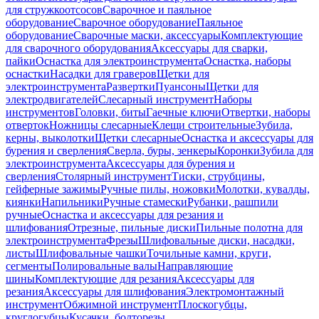
для стружкоотсосов
Сварочное и паяльное
оборудование
Сварочное оборудование
Паяльное
оборудование
Сварочные маски, аксессуары
Комплектующие
для сварочного оборудования
Аксессуары для сварки,
пайки
Оснастка для электроинструмента
Оснастка, наборы
оснастки
Насадки для граверов
Щетки для
электроинструмента
Развертки
Пуансоны
Щетки для
электродвигателей
Слесарный инструмент
Наборы
инструментов
Головки, биты
Гаечные ключи
Отвертки, наборы
отверток
Ножницы слесарные
Клещи строительные
Зубила,
керны, выколотки
Щетки слесарные
Оснастка и аксессуары для
бурения и сверления
Сверла, буры, зенкеры
Коронки
Зубила для
электроинструмента
Аксессуары для бурения и
сверления
Столярный инструмент
Тиски, струбцины,
гейферные зажимы
Ручные пилы, ножовки
Молотки, кувалды,
киянки
Напильники
Ручные стамески
Рубанки, рашпили
ручные
Оснастка и аксессуары для резания и
шлифования
Отрезные, пильные диски
Пильные полотна для
электроинструмента
Фрезы
Шлифовальные диски, насадки,
листы
Шлифовальные чашки
Точильные камни, круги,
сегменты
Полировальные валы
Направляющие
шины
Комплектующие для резания
Аксессуары для
резания
Аксессуары для шлифования
Электромонтажный
инструмент
Обжимной инструмент
Плоскогубцы,
круглогубцы
Кусачки, болторезы,