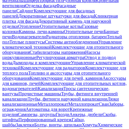
материалы
Шифер
Профнастил
Рулонная кровля
Кровельная
вентиляция
Отделка фасада
Фасадные
панели
Сайдинг
Комплектующие для фасадных
панелей
Декоративные штукатурки для фасада
Клинкерная
плитка для фасада
Декоративный камень для наружной
отделки
Отопление
Отопительные котлы
Газовые
колонки
Камины, печи-камины
Отопительные печи
Банные
печи
Водонагреватели
Радиаторы отопления, батареи
Теплый
пол
Теплые плинтусы
Системы антиобледенения
Управление
климатической техникой
Комплектующие для отопительного
оборудования
Стабилизаторы напряжения
Насосы
циркуляционные
Регулирующая арматура
Отвод и подвод
воды
Дымоходы и комплектующие
Управление климатической
техникой
Комплектующие для радиаторов
Комплектующие для
теплого пола
Топливо и аксессуары для отопительного
оборудования
Комплектующие для печей, каминов
Аксессуары
для каминов, печей
Комплектующие для отопительных котлов,
водонагревателей
Канализация
Тросы сантехнические,
вантузы
Прочистные машины
Трубы, фитинги внутренней
канализации
Трубы, фитинги наружной канализации
Люки
канализационные
Металлопрокат
Металлопрокат
Сваи
Заборы,
ограждения
Автоматика для ворот
Крепежные
изделия
Саморезы, шурупы
Гвозди
Анкеры, дюбели
Скобы,
штифты
Перфорированный крепеж
Гайки,
шайбы
Заклепки
Болты, винты, шпильки
Хомуты
Химические