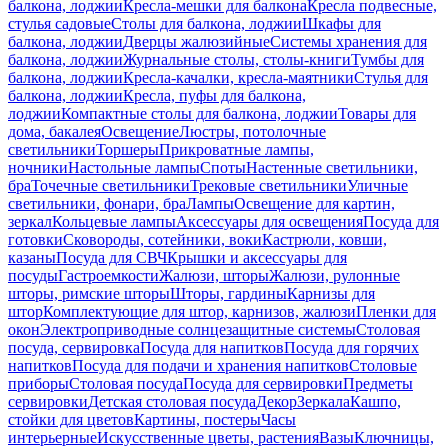
балкона, лоджии
Кресла-мешки для балкона
Кресла подвесные,
стулья садовые
Столы для балкона, лоджии
Шкафы для
балкона, лоджии
Дверцы жалюзийные
Системы хранения для
балкона, лоджии
Журнальные столы, столы-книги
Тумбы для
балкона, лоджии
Кресла-качалки, кресла-маятники
Стулья для
балкона, лоджии
Кресла, пуфы для балкона,
лоджии
Компактные столы для балкона, лоджии
Товары для
дома, бакалея
Освещение
Люстры, потолочные
светильники
Торшеры
Прикроватные лампы,
ночники
Настольные лампы
Споты
Настенные светильники,
бра
Точечные светильники
Трековые светильники
Уличные
светильники, фонари, бра
Лампы
Освещение для картин,
зеркал
Кольцевые лампы
Аксессуары для освещения
Посуда для
готовки
Сковороды, сотейники, воки
Кастрюли, ковши,
казаны
Посуда для СВЧ
Крышки и аксессуары для
посуды
Гастроемкости
Жалюзи, шторы
Жалюзи, рулонные
шторы, римские шторы
Шторы, гардины
Карнизы для
штор
Комплектующие для штор, карнизов, жалюзи
Пленки для
окон
Электроприводные солнцезащитные системы
Столовая
посуда, сервировка
Посуда для напитков
Посуда для горячих
напитков
Посуда для подачи и хранения напитков
Столовые
приборы
Столовая посуда
Посуда для сервировки
Предметы
сервировки
Детская столовая посуда
Декор
Зеркала
Кашпо,
стойки для цветов
Картины, постеры
Часы
интерьерные
Искусственные цветы, растения
Вазы
Ключницы,