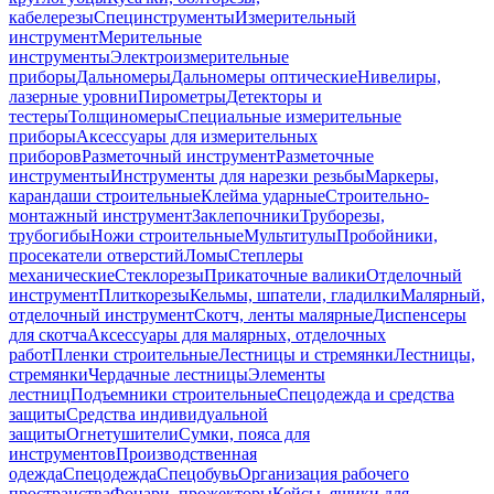
кабелерезы
Специнструменты
Измерительный
инструмент
Мерительные
инструменты
Электроизмерительные
приборы
Дальномеры
Дальномеры оптические
Нивелиры,
лазерные уровни
Пирометры
Детекторы и
тестеры
Толщиномеры
Специальные измерительные
приборы
Аксессуары для измерительных
приборов
Разметочный инструмент
Разметочные
инструменты
Инструменты для нарезки резьбы
Маркеры,
карандаши строительные
Клейма ударные
Строительно-
монтажный инструмент
Заклепочники
Труборезы,
трубогибы
Ножи строительные
Мультитулы
Пробойники,
просекатели отверстий
Ломы
Степлеры
механические
Стеклорезы
Прикаточные валики
Отделочный
инструмент
Плиткорезы
Кельмы, шпатели, гладилки
Малярный,
отделочный инструмент
Скотч, ленты малярные
Диспенсеры
для скотча
Аксессуары для малярных, отделочных
работ
Пленки строительные
Лестницы и стремянки
Лестницы,
стремянки
Чердачные лестницы
Элементы
лестниц
Подъемники строительные
Спецодежда и средства
защиты
Средства индивидуальной
защиты
Огнетушители
Сумки, пояса для
инструментов
Производственная
одежда
Спецодежда
Спецобувь
Организация рабочего
пространства
Фонари, прожекторы
Кейсы, ящики для