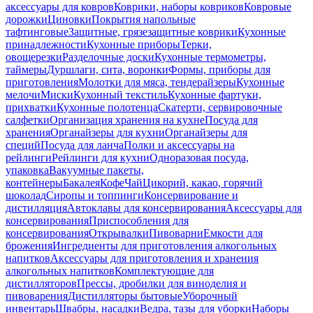
аксессуары для ковров
Коврики, наборы ковриков
Ковровые
дорожки
Циновки
Покрытия напольные
тафтинговые
Защитные, грязезащитные коврики
Кухонные
принадлежности
Кухонные приборы
Терки,
овощерезки
Разделочные доски
Кухонные термометры,
таймеры
Дуршлаги, сита, воронки
Формы, приборы для
приготовления
Молотки для мяса, тендерайзеры
Кухонные
мелочи
Миски
Кухонный текстиль
Кухонные фартуки,
прихватки
Кухонные полотенца
Скатерти, сервировочные
салфетки
Организация хранения на кухне
Посуда для
хранения
Органайзеры для кухни
Органайзеры для
специй
Посуда для ланча
Полки и аксессуары на
рейлинги
Рейлинги для кухни
Одноразовая посуда,
упаковка
Вакуумные пакеты,
контейнеры
Бакалея
Кофе
Чай
Цикорий, какао, горячий
шоколад
Сиропы и топпинги
Консервирование и
дистилляция
Автоклавы для консервирования
Аксессуары для
консервирования
Приспособления для
консервирования
Открывалки
Пивоварни
Емкости для
брожения
Ингредиенты для приготовления алкогольных
напитков
Аксессуары для приготовления и хранения
алкогольных напитков
Комплектующие для
дистилляторов
Прессы, дробилки для виноделия и
пивоварения
Дистилляторы бытовые
Уборочный
инвентарь
Швабры, насадки
Ведра, тазы для уборки
Наборы