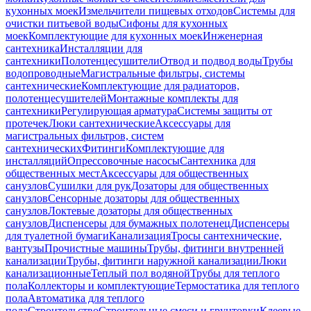
кухонных моек
Измельчители пищевых отходов
Системы для
очистки питьевой воды
Сифоны для кухонных
моек
Комплектующие для кухонных моек
Инженерная
сантехника
Инсталляции для
сантехники
Полотенцесушители
Отвод и подвод воды
Трубы
водопроводные
Магистральные фильтры, системы
сантехнические
Комплектующие для радиаторов,
полотенцесушителей
Монтажные комплекты для
сантехники
Регулирующая арматура
Системы защиты от
протечек
Люки сантехнические
Аксессуары для
магистральных фильтров, систем
сантехнических
Фитинги
Комплектующие для
инсталляций
Опрессовочные насосы
Сантехника для
общественных мест
Аксессуары для общественных
санузлов
Сушилки для рук
Дозаторы для общественных
санузлов
Сенсорные дозаторы для общественных
санузлов
Локтевые дозаторы для общественных
санузлов
Диспенсеры для бумажных полотенец
Диспенсеры
для туалетной бумаги
Канализация
Тросы сантехнические,
вантузы
Прочистные машины
Трубы, фитинги внутренней
канализации
Трубы, фитинги наружной канализации
Люки
канализационные
Теплый пол водяной
Трубы для теплого
пола
Коллекторы и комплектующие
Термостатика для теплого
пола
Автоматика для теплого
пола
Строительство
Строительные смеси и грунтовки
Клеевые