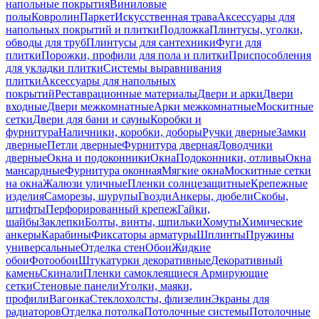
напольные покрытия
Виниловые
полы
Ковролин
Паркет
Искусственная трава
Аксессуары для
напольных покрытий и плитки
Подложка
Плинтусы, уголки,
обводы для труб
Плинтусы для сантехники
Фуги для
плитки
Порожки, профили для пола и плитки
Приспособления
для укладки плитки
Системы выравнивания
плитки
Аксессуары для напольных
покрытий
Реставрационные материалы
Двери и арки
Двери
входные
Двери межкомнатные
Арки межкомнатные
Москитные
сетки
Двери для бани и сауны
Коробки и
фурнитура
Наличники, коробки, доборы
Ручки дверные
Замки
дверные
Петли дверные
Фурнитура дверная
Доводчики
дверные
Окна и подоконники
Окна
Подоконники, отливы
Окна
мансардные
Фурнитура оконная
Мягкие окна
Москитные сетки
на окна
Жалюзи уличные
Пленки солнцезащитные
Крепежные
изделия
Саморезы, шурупы
Гвозди
Анкеры, дюбели
Скобы,
штифты
Перфорированный крепеж
Гайки,
шайбы
Заклепки
Болты, винты, шпильки
Хомуты
Химические
анкеры
Карабины
Фиксаторы арматуры
Шплинты
Пружины
универсальные
Отделка стен
Обои
Жидкие
обои
Фотообои
Штукатурки декоративные
Декоративный
камень
Скинали
Пленки самоклеящиеся
Армирующие
сетки
Стеновые панели
Уголки, маяки,
профили
Вагонка
Стеклохолсты, флизелин
Экраны для
радиаторов
Отделка потолка
Потолочные системы
Потолочные