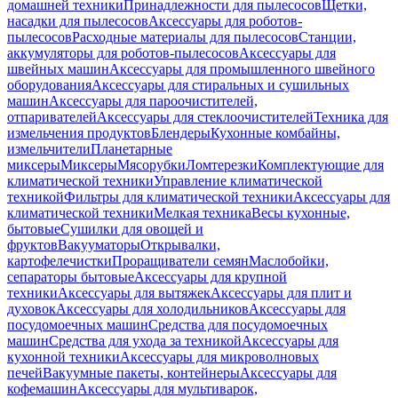
домашней техники
Принадлежности для пылесосов
Щетки,
насадки для пылесосов
Аксессуары для роботов-
пылесосов
Расходные материалы для пылесосов
Станции,
аккумуляторы для роботов-пылесосов
Аксессуары для
швейных машин
Аксессуары для промышленного швейного
оборудования
Аксессуары для стиральных и сушильных
машин
Аксессуары для пароочистителей,
отпаривателей
Аксессуары для стеклоочистителей
Техника для
измельчения продуктов
Блендеры
Кухонные комбайны,
измельчители
Планетарные
миксеры
Миксеры
Мясорубки
Ломтерезки
Комплектующие для
климатической техники
Управление климатической
техникой
Фильтры для климатической техники
Аксессуары для
климатической техники
Мелкая техника
Весы кухонные,
бытовые
Сушилки для овощей и
фруктов
Вакууматоры
Открывалки,
картофелечистки
Проращиватели семян
Маслобойки,
сепараторы бытовые
Аксессуары для крупной
техники
Аксессуары для вытяжек
Аксессуары для плит и
духовок
Аксессуары для холодильников
Аксессуары для
посудомоечных машин
Средства для посудомоечных
машин
Средства для ухода за техникой
Аксессуары для
кухонной техники
Аксессуары для микроволновых
печей
Вакуумные пакеты, контейнеры
Аксессуары для
кофемашин
Аксессуары для мультиварок,