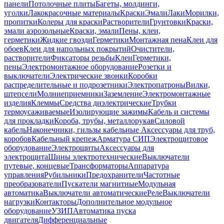
панели
Потолочные плиты
Багеты, молдинги,
уголки
Лакокрасочные материалы
Краски
Эмали
Лаки
Морилки,
пропитки
Колеры для краски
Растворители
Грунтовки
Краски,
эмали аэрозольные
Краски, эмали
Пены, клеи,
герметики
Жидкие гвозди
Герметики
Монтажная пена
Клеи для
обоев
Клеи для напольных покрытий
Очистители,
растворители
Фиксаторы резьбы
Клеи
Герметики,
пены
Электромонтажное оборудование
Розетки и
выключатели
Электрические звонки
Коробки
распределительные и подрозетники
Электропатроны
Вилки,
штепсели
Молниеприемники
Заземление
Электромонтажные
изделия
Клеммы
Средства диэлектрические
Трубки
термоусаживаемые
Изолирующие зажимы
Кабель и системы
для прокладки
Короба, трубы, металлорукав
Силовой
кабель
Наконечники, гильзы кабельные
Аксессуары для труб,
коробов
Кабельный крепеж
Арматура СИП
Электрощитовое
оборудование
Электрощиты
Аксессуары для
электрощита
Шины электротехнические
Выключатели
путевые, концевые
Трансформаторы
Аппаратура
управления
Рубильники
Предохранители
Частотные
преобразователи
Пускатели магнитные
Модульная
автоматика
Выключатели автоматические
Реле
Выключатели
нагрузки
Контакторы
Дополнительное модульное
оборудование
УЗИП
Автоматика пуска
двигателя
Дифференциальные