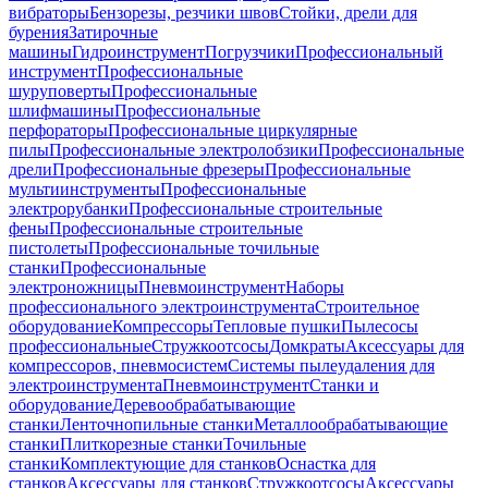
вибраторы
Бензорезы, резчики швов
Стойки, дрели для
бурения
Затирочные
машины
Гидроинструмент
Погрузчики
Профессиональный
инструмент
Профессиональные
шуруповерты
Профессиональные
шлифмашины
Профессиональные
перфораторы
Профессиональные циркулярные
пилы
Профессиональные электролобзики
Профессиональные
дрели
Профессиональные фрезеры
Профессиональные
мультиинструменты
Профессиональные
электрорубанки
Профессиональные строительные
фены
Профессиональные строительные
пистолеты
Профессиональные точильные
станки
Профессиональные
электроножницы
Пневмоинструмент
Наборы
профессионального электроинструмента
Строительное
оборудование
Компрессоры
Тепловые пушки
Пылесосы
профессиональные
Стружкоотсосы
Домкраты
Аксессуары для
компрессоров, пневмосистем
Системы пылеудаления для
электроинструмента
Пневмоинструмент
Станки и
оборудование
Деревообрабатывающие
станки
Ленточнопильные станки
Металлообрабатывающие
станки
Плиткорезные станки
Точильные
станки
Комплектующие для станков
Оснастка для
станков
Аксессуары для станков
Стружкоотсосы
Аксессуары