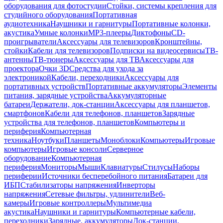
оборудования для фотостудии
Стойки, системы крепления для
студийного оборудования
Портативная
аудиотехника
Наушники и гарнитуры
Портативные колонки,
акустика
Умные колонки
MP3-плееры
Диктофоны
CD-
проигрыватели
Аксессуары для телевизоров
Кронштейны,
стойки
Кабели для телевизоров
Подписки на видеосервисы
ТВ-
антенны
ТВ-тюнеры
Аксессуары для ТВ
Аксессуары для
проектора
Очки 3D
Средства для ухода за
электроникой
Кабели, переходники
Аксессуары для
портативных устройств
Портативные аккумуляторы
Элементы
питания, зарядные устройства
Аккумуляторные
батареи
Держатели, док-станции
Аксессуары для планшетов,
смартфонов
Кабели для телефонов, планшетов
Зарядные
устройства для телефонов, планшетов
Компьютеры и
периферия
Компьютерная
техника
Ноутбуки
Планшеты
Моноблоки
Компьютеры
Игровые
компьютеры
Игровые консоли
Серверное
оборудование
Компьютерная
периферия
Мониторы
Мыши
Клавиатуры
Стилусы
Наборы
периферии
Источники бесперебойного питания
Батареи для
ИБП
Стабилизаторы напряжения
Инверторы
напряжения
Сетевые фильтры, удлинители
Веб-
камеры
Игровые контроллеры
Мультимедиа
акустика
Наушники и гарнитуры
Компьютерные кабели,
переходники
Зарядные, аккумуляторы
Док-станции,