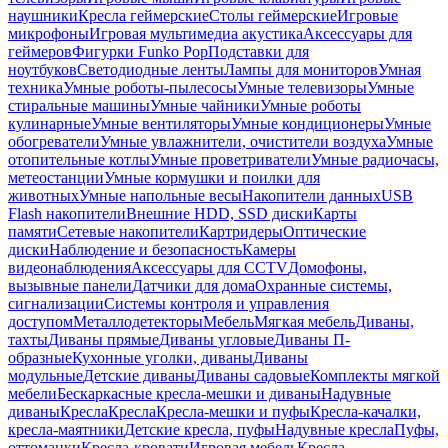
наушники
Кресла геймерские
Столы геймерские
Игровые
микрофоны
Игровая мультимедиа акустика
Аксессуары для
геймеров
Фигурки Funko Pop
Подставки для
ноутбуков
Светодиодные ленты
Лампы для мониторов
Умная
техника
Умные роботы-пылесосы
Умные телевизоры
Умные
стиральные машины
Умные чайники
Умные роботы
кулинарные
Умные вентиляторы
Умные кондиционеры
Умные
обогреватели
Умные увлажнители, очистители воздуха
Умные
отопительные котлы
Умные проветриватели
Умные радиочасы,
метеостанции
Умные кормушки и поилки для
животных
Умные напольные весы
Накопители данных
USB
Flash накопители
Внешние HDD, SSD диски
Карты
памяти
Сетевые накопители
Картридеры
Оптические
диски
Наблюдение и безопасность
Камеры
видеонаблюдения
Аксессуары для CCTV
Домофоны,
вызывные панели
Датчики для дома
Охранные системы,
сигнализации
Системы контроля и управления
доступом
Металлодетекторы
Мебель
Мягкая мебель
Диваны,
тахты
Диваны прямые
Диваны угловые
Диваны П-
образные
Кухонные уголки, диваны
Диваны
модульные
Детские диваны
Диваны садовые
Комплекты мягкой
мебели
Бескаркасные кресла-мешки и диваны
Надувные
диваны
Кресла
Кресла
Кресла-мешки и пуфы
Кресла-качалки,
кресла-маятники
Детские кресла, пуфы
Надувные кресла
Пуфы,
оттоманки
Кресла-кровати
Игровая мебель
Кресла