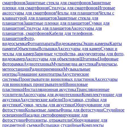
смартфонов
Защитные стекла для смартфонов
Защитные
пленки для смартфонов
Стилусы для смартфонов
Игровые
аксессуары для смартфонов
Чехлы для планшетов
Чехлы с
клавиатурой для планшетов
Защитные стекла для
планшетов
Защитные пленки для планшетов
Сумки для
планшетов
Стилусы для планшетов
Аксессуары для
планшетов, смартфонов
Кабели для телефонов,
планшетов
Фото,
видеосъемка
Фотоаппараты
Видеокамеры
Экшн-камеры
Карты
памяти
Объективы
Вспышки
Аксессуары для камер
Сумки и
чехлы для камер
Зарядные устройства, аккумуляторы для фото,
видеокамер
Аксессуары для объективов
Штативы
Цифровые
фоторамки
Аудиотехника
Мультимедиа акустика
Радиочасы,
метеостанции
Радиоприемники
Музыкальные
центры
Домашние кинотеатры
Акустические
системы
Проигрыватели виниловых пластинок
Аксессуары
для виниловых проигрывателей
Виниловые
пластинки
Инсталляционная акустика
Трансляционные
усилители
Аксессуары для аудиотехники
Комплектующие для
акустики
Акустические кабели
Подставки, стойки для
акустики
Сумки, чехлы для акустики
Оборудование для
фотостудии
Кольцевые лампы
Фоны для фотостудии
Студийное
освещение
Насадки светоформирующие для
фотостудии
Фотозонты, отражатели
Оборудование для
предметной съемки
Вспышки студийные
Комплекты