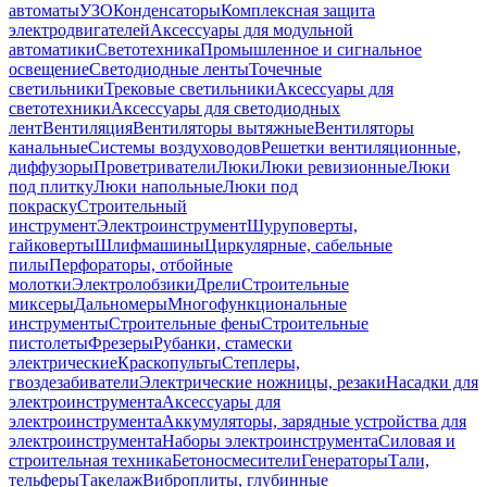
автоматы
УЗО
Конденсаторы
Комплексная защита
электродвигателей
Аксессуары для модульной
автоматики
Светотехника
Промышленное и сигнальное
освещение
Светодиодные ленты
Точечные
светильники
Трековые светильники
Аксессуары для
светотехники
Аксессуары для светодиодных
лент
Вентиляция
Вентиляторы вытяжные
Вентиляторы
канальные
Системы воздуховодов
Решетки вентиляционные,
диффузоры
Проветриватели
Люки
Люки ревизионные
Люки
под плитку
Люки напольные
Люки под
покраску
Строительный
инструмент
Электроинструмент
Шуруповерты,
гайковерты
Шлифмашины
Циркулярные, сабельные
пилы
Перфораторы, отбойные
молотки
Электролобзики
Дрели
Строительные
миксеры
Дальномеры
Многофункциональные
инструменты
Строительные фены
Строительные
пистолеты
Фрезеры
Рубанки, стамески
электрические
Краскопульты
Степлеры,
гвоздезабиватели
Электрические ножницы, резаки
Насадки для
электроинструмента
Аксессуары для
электроинструмента
Аккумуляторы, зарядные устройства для
электроинструмента
Наборы электроинструмента
Силовая и
строительная техника
Бетоносмесители
Генераторы
Тали,
тельферы
Такелаж
Виброплиты, глубинные