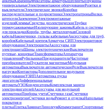
анкеры
Карабины
Фиксаторы арматуры
Шплинты
Пружины
универсальные
Электромонтажное оборудование
Розетки и
выключатели
Электрические звонки
Коробки
распределительные и подрозетники
Электропатроны
Вилки,
штепсели
Заземление
Электромонтажные
изделия
Клеммы
Средства диэлектрические
Трубки
термоусаживаемые
Изолирующие зажимы
Кабель и системы
для прокладки
Короба, трубы, металлорукав
Силовой
кабель
Наконечники, гильзы кабельные
Аксессуары для труб,
коробов
Кабельный крепеж
Арматура СИП
Электрощитовое
оборудование
Электрощиты
Аксессуары для
электрощита
Шины электротехнические
Выключатели
путевые, концевые
Трансформаторы
Аппаратура
управления
Рубильники
Предохранители
Частотные
преобразователи
Пускатели магнитные
Модульная
автоматика
Выключатели автоматические
Реле
Выключатели
нагрузки
Контакторы
Дополнительное модульное
оборудование
УЗИП
Автоматика пуска
двигателя
Дифференциальные
автоматы
УЗО
Конденсаторы
Комплексная защита
электродвигателей
Аксессуары для модульной
автоматики
Приборы учета
Счетчики газа
Счетчики
электроэнергии
Счетчики воды
Ремонт и отделка
Напольные
покрытия и
плитка
Плитка
Ламинат
Линолеум
Керамогранит
Спортивные