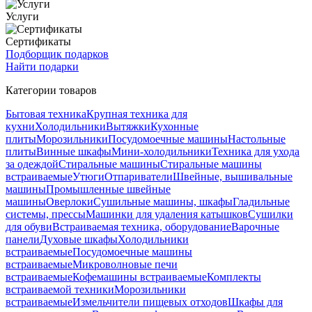
Услуги
Сертификаты
Подборщик подарков
Найти подарки
Категории товаров
Бытовая техника
Крупная техника для
кухни
Холодильники
Вытяжки
Кухонные
плиты
Морозильники
Посудомоечные машины
Настольные
плиты
Винные шкафы
Мини-холодильники
Техника для ухода
за одеждой
Стиральные машины
Стиральные машины
встраиваемые
Утюги
Отпариватели
Швейные, вышивальные
машины
Промышленные швейные
машины
Оверлоки
Сушильные машины, шкафы
Гладильные
системы, прессы
Машинки для удаления катышков
Сушилки
для обуви
Встраиваемая техника, оборудование
Варочные
панели
Духовые шкафы
Холодильники
встраиваемые
Посудомоечные машины
встраиваемые
Микроволновые печи
встраиваемые
Кофемашины встраиваемые
Комплекты
встраиваемой техники
Морозильники
встраиваемые
Измельчители пищевых отходов
Шкафы для