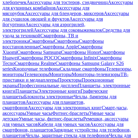
хлебопечек
Аксессуары для тостеров, сэндвичниц
Аксессуары
для кухонных комбайнов
Аксессуары для
мясорубок
Аксессуары для блендеров, миксеров
Аксессуары
для сушилок овощей и фруктов
Аксессуары для
йогуртниц
Аксессуары для аэрогрилей,
электрогрилей
Аксессуары для соковыжималок
Средства для
ухода за техникой
Смартфоны, ТВ и
электроника
Смартфоны
Смартфоны
Смартфоны
восстановленные
Смартфоны Apple
Смартфоны
Xiaomi
Смартфоны Samsung
Смартфоны Honor
Смартфоны
Huawei
Смартфоны POCO
Смартфоны Infinix
Смартфоны
Tecno
Смартфоны Realme
Смартфоны Samsung Galaxy S26
series
Кнопочные телефоны
Складные смартфоны
Телевизоры,
мониторы
Телевизоры
Мониторы
Мониторы-телевизоры
ТВ-
приставки и медиаплееры
Проекторы
Проекционные
экраны
Профессиональные дисплеи
Планшеты, электронные
книги
Планшеты
Электронные книги
Графические
планшеты
Блокноты электронные
Чехлы, бамперы для
планшетов
Аксессуары для планшетов,
смартфонов
Аксессуары для электронных книг
Смарт-часы,
аксессуары
Умные часы
Фитнес-браслеты
Умные часы
детские
Умные часы, фитнес-браслеты
Ремешки, аксессуары
для умных часов
Кабели для умных часов
Аксессуары для
смартфонов, планшетов
Зарядные устройства для телефонов,
планшетов
Чехлы, защитные стекла для телефонов
Чехлы для