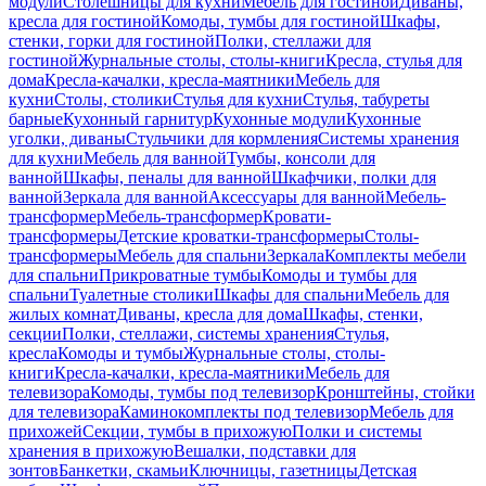
модули
Столешницы для кухни
Мебель для гостиной
Диваны,
кресла для гостиной
Комоды, тумбы для гостиной
Шкафы,
стенки, горки для гостиной
Полки, стеллажи для
гостиной
Журнальные столы, столы-книги
Кресла, стулья для
дома
Кресла-качалки, кресла-маятники
Мебель для
кухни
Столы, столики
Стулья для кухни
Стулья, табуреты
барные
Кухонный гарнитур
Кухонные модули
Кухонные
уголки, диваны
Стульчики для кормления
Системы хранения
для кухни
Мебель для ванной
Тумбы, консоли для
ванной
Шкафы, пеналы для ванной
Шкафчики, полки для
ванной
Зеркала для ванной
Аксессуары для ванной
Мебель-
трансформер
Мебель-трансформер
Кровати-
трансформеры
Детские кроватки-трансформеры
Столы-
трансформеры
Мебель для спальни
Зеркала
Комплекты мебели
для спальни
Прикроватные тумбы
Комоды и тумбы для
спальни
Туалетные столики
Шкафы для спальни
Мебель для
жилых комнат
Диваны, кресла для дома
Шкафы, стенки,
секции
Полки, стеллажи, системы хранения
Стулья,
кресла
Комоды и тумбы
Журнальные столы, столы-
книги
Кресла-качалки, кресла-маятники
Мебель для
телевизора
Комоды, тумбы под телевизор
Кронштейны, стойки
для телевизора
Каминокомплекты под телевизор
Мебель для
прихожей
Секции, тумбы в прихожую
Полки и системы
хранения в прихожую
Вешалки, подставки для
зонтов
Банкетки, скамьи
Ключницы, газетницы
Детская