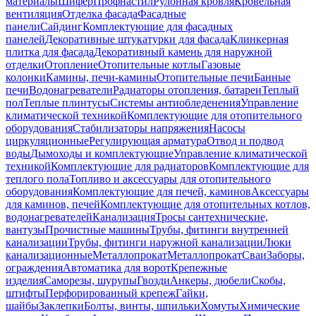
материалы
Шифер
Профнастил
Рулонная кровля
Кровельная
вентиляция
Отделка фасада
Фасадные
панели
Сайдинг
Комплектующие для фасадных
панелей
Декоративные штукатурки для фасада
Клинкерная
плитка для фасада
Декоративный камень для наружной
отделки
Отопление
Отопительные котлы
Газовые
колонки
Камины, печи-камины
Отопительные печи
Банные
печи
Водонагреватели
Радиаторы отопления, батареи
Теплый
пол
Теплые плинтусы
Системы антиобледенения
Управление
климатической техникой
Комплектующие для отопительного
оборудования
Стабилизаторы напряжения
Насосы
циркуляционные
Регулирующая арматура
Отвод и подвод
воды
Дымоходы и комплектующие
Управление климатической
техникой
Комплектующие для радиаторов
Комплектующие для
теплого пола
Топливо и аксессуары для отопительного
оборудования
Комплектующие для печей, каминов
Аксессуары
для каминов, печей
Комплектующие для отопительных котлов,
водонагревателей
Канализация
Тросы сантехнические,
вантузы
Прочистные машины
Трубы, фитинги внутренней
канализации
Трубы, фитинги наружной канализации
Люки
канализационные
Металлопрокат
Металлопрокат
Сваи
Заборы,
ограждения
Автоматика для ворот
Крепежные
изделия
Саморезы, шурупы
Гвозди
Анкеры, дюбели
Скобы,
штифты
Перфорированный крепеж
Гайки,
шайбы
Заклепки
Болты, винты, шпильки
Хомуты
Химические