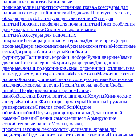
напольные покрытия
Виниловые
полы
Ковролин
Паркет
Искусственная трава
Аксессуары для
напольных покрытий и плитки
Подложка
Плинтусы, уголки,
обводы для труб
Плинтусы для сантехники
Фуги для
плитки
Порожки, профили для пола и плитки
Приспособления
для укладки плитки
Системы выравнивания
плитки
Аксессуары для напольных
покрытий
Реставрационные материалы
Двери и арки
Двери
входные
Двери межкомнатные
Арки межкомнатные
Москитные
сетки
Двери для бани и сауны
Коробки и
фурнитура
Наличники, коробки, доборы
Ручки дверные
Замки
дверные
Петли дверные
Фурнитура дверная
Доводчики
дверные
Окна и подоконники
Окна
Подоконники, отливы
Окна
мансардные
Фурнитура оконная
Мягкие окна
Москитные сетки
на окна
Жалюзи уличные
Пленки солнцезащитные
Крепежные
изделия
Саморезы, шурупы
Гвозди
Анкеры, дюбели
Скобы,
штифты
Перфорированный крепеж
Гайки,
шайбы
Заклепки
Болты, винты, шпильки
Хомуты
Химические
анкеры
Карабины
Фиксаторы арматуры
Шплинты
Пружины
универсальные
Отделка стен
Обои
Жидкие
обои
Фотообои
Штукатурки декоративные
Декоративный
камень
Скинали
Пленки самоклеящиеся
Армирующие
сетки
Стеновые панели
Уголки, маяки,
профили
Вагонка
Стеклохолсты, флизелин
Экраны для
радиаторов
Отделка потолка
Потолочные системы
Потолочные