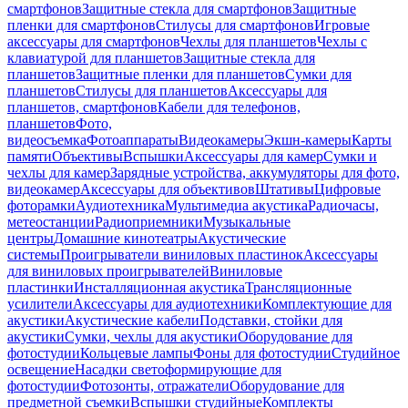
смартфонов
Защитные стекла для смартфонов
Защитные
пленки для смартфонов
Стилусы для смартфонов
Игровые
аксессуары для смартфонов
Чехлы для планшетов
Чехлы с
клавиатурой для планшетов
Защитные стекла для
планшетов
Защитные пленки для планшетов
Сумки для
планшетов
Стилусы для планшетов
Аксессуары для
планшетов, смартфонов
Кабели для телефонов,
планшетов
Фото,
видеосъемка
Фотоаппараты
Видеокамеры
Экшн-камеры
Карты
памяти
Объективы
Вспышки
Аксессуары для камер
Сумки и
чехлы для камер
Зарядные устройства, аккумуляторы для фото,
видеокамер
Аксессуары для объективов
Штативы
Цифровые
фоторамки
Аудиотехника
Мультимедиа акустика
Радиочасы,
метеостанции
Радиоприемники
Музыкальные
центры
Домашние кинотеатры
Акустические
системы
Проигрыватели виниловых пластинок
Аксессуары
для виниловых проигрывателей
Виниловые
пластинки
Инсталляционная акустика
Трансляционные
усилители
Аксессуары для аудиотехники
Комплектующие для
акустики
Акустические кабели
Подставки, стойки для
акустики
Сумки, чехлы для акустики
Оборудование для
фотостудии
Кольцевые лампы
Фоны для фотостудии
Студийное
освещение
Насадки светоформирующие для
фотостудии
Фотозонты, отражатели
Оборудование для
предметной съемки
Вспышки студийные
Комплекты