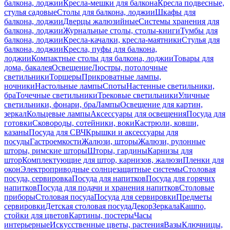
балкона, лоджии
Кресла-мешки для балкона
Кресла подвесные,
стулья садовые
Столы для балкона, лоджии
Шкафы для
балкона, лоджии
Дверцы жалюзийные
Системы хранения для
балкона, лоджии
Журнальные столы, столы-книги
Тумбы для
балкона, лоджии
Кресла-качалки, кресла-маятники
Стулья для
балкона, лоджии
Кресла, пуфы для балкона,
лоджии
Компактные столы для балкона, лоджии
Товары для
дома, бакалея
Освещение
Люстры, потолочные
светильники
Торшеры
Прикроватные лампы,
ночники
Настольные лампы
Споты
Настенные светильники,
бра
Точечные светильники
Трековые светильники
Уличные
светильники, фонари, бра
Лампы
Освещение для картин,
зеркал
Кольцевые лампы
Аксессуары для освещения
Посуда для
готовки
Сковороды, сотейники, воки
Кастрюли, ковши,
казаны
Посуда для СВЧ
Крышки и аксессуары для
посуды
Гастроемкости
Жалюзи, шторы
Жалюзи, рулонные
шторы, римские шторы
Шторы, гардины
Карнизы для
штор
Комплектующие для штор, карнизов, жалюзи
Пленки для
окон
Электроприводные солнцезащитные системы
Столовая
посуда, сервировка
Посуда для напитков
Посуда для горячих
напитков
Посуда для подачи и хранения напитков
Столовые
приборы
Столовая посуда
Посуда для сервировки
Предметы
сервировки
Детская столовая посуда
Декор
Зеркала
Кашпо,
стойки для цветов
Картины, постеры
Часы
интерьерные
Искусственные цветы, растения
Вазы
Ключницы,