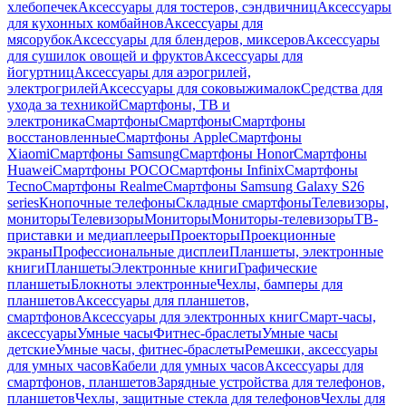
хлебопечек
Аксессуары для тостеров, сэндвичниц
Аксессуары
для кухонных комбайнов
Аксессуары для
мясорубок
Аксессуары для блендеров, миксеров
Аксессуары
для сушилок овощей и фруктов
Аксессуары для
йогуртниц
Аксессуары для аэрогрилей,
электрогрилей
Аксессуары для соковыжималок
Средства для
ухода за техникой
Смартфоны, ТВ и
электроника
Смартфоны
Смартфоны
Смартфоны
восстановленные
Смартфоны Apple
Смартфоны
Xiaomi
Смартфоны Samsung
Смартфоны Honor
Смартфоны
Huawei
Смартфоны POCO
Смартфоны Infinix
Смартфоны
Tecno
Смартфоны Realme
Смартфоны Samsung Galaxy S26
series
Кнопочные телефоны
Складные смартфоны
Телевизоры,
мониторы
Телевизоры
Мониторы
Мониторы-телевизоры
ТВ-
приставки и медиаплееры
Проекторы
Проекционные
экраны
Профессиональные дисплеи
Планшеты, электронные
книги
Планшеты
Электронные книги
Графические
планшеты
Блокноты электронные
Чехлы, бамперы для
планшетов
Аксессуары для планшетов,
смартфонов
Аксессуары для электронных книг
Смарт-часы,
аксессуары
Умные часы
Фитнес-браслеты
Умные часы
детские
Умные часы, фитнес-браслеты
Ремешки, аксессуары
для умных часов
Кабели для умных часов
Аксессуары для
смартфонов, планшетов
Зарядные устройства для телефонов,
планшетов
Чехлы, защитные стекла для телефонов
Чехлы для