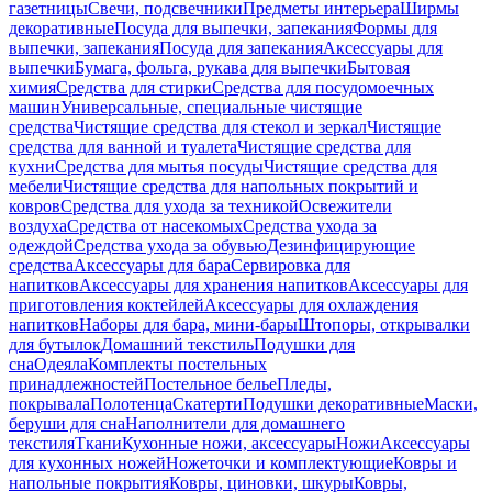
газетницы
Свечи, подсвечники
Предметы интерьера
Ширмы
декоративные
Посуда для выпечки, запекания
Формы для
выпечки, запекания
Посуда для запекания
Аксессуары для
выпечки
Бумага, фольга, рукава для выпечки
Бытовая
химия
Средства для стирки
Средства для посудомоечных
машин
Универсальные, специальные чистящие
средства
Чистящие средства для стекол и зеркал
Чистящие
средства для ванной и туалета
Чистящие средства для
кухни
Средства для мытья посуды
Чистящие средства для
мебели
Чистящие средства для напольных покрытий и
ковров
Средства для ухода за техникой
Освежители
воздуха
Средства от насекомых
Средства ухода за
одеждой
Средства ухода за обувью
Дезинфицирующие
средства
Аксессуары для бара
Сервировка для
напитков
Аксессуары для хранения напитков
Аксессуары для
приготовления коктейлей
Аксессуары для охлаждения
напитков
Наборы для бара, мини-бары
Штопоры, открывалки
для бутылок
Домашний текстиль
Подушки для
сна
Одеяла
Комплекты постельных
принадлежностей
Постельное белье
Пледы,
покрывала
Полотенца
Скатерти
Подушки декоративные
Маски,
беруши для сна
Наполнители для домашнего
текстиля
Ткани
Кухонные ножи, аксессуары
Ножи
Аксессуары
для кухонных ножей
Ножеточки и комплектующие
Ковры и
напольные покрытия
Ковры, циновки, шкуры
Ковры,