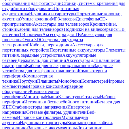
оборудования для фотостудии
Стойки, системы крепления для
студийного оборудования
Портативная
аудиотехника
Наушники и гарнитуры
Портативные колонки,
акустика
Умные колонки
MP3-плееры
Диктофоны
CD-
проигрыватели
Аксессуары для телевизоров
Кронштейны,
стойки
Кабели для телевизоров
Подписки на видеосервисы
ТВ-
антенны
ТВ-тюнеры
Аксессуары для ТВ
Аксессуары для
проектора
Очки 3D
Средства для ухода за
электроникой
Кабели, переходники
Аксессуары для
портативных устройств
Портативные аккумуляторы
Элементы
питания, зарядные устройства
Аккумуляторные
батареи
Держатели, док-станции
Аксессуары для планшетов,
смартфонов
Кабели для телефонов, планшетов
Зарядные
устройства для телефонов, планшетов
Компьютеры и
периферия
Компьютерная
техника
Ноутбуки
Планшеты
Моноблоки
Компьютеры
Игровые
компьютеры
Игровые консоли
Серверное
оборудование
Компьютерная
периферия
Мониторы
Мыши
Клавиатуры
Стилусы
Наборы
периферии
Источники бесперебойного питания
Батареи для
ИБП
Стабилизаторы напряжения
Инверторы
напряжения
Сетевые фильтры, удлинители
Веб-
камеры
Игровые контроллеры
Мультимедиа
акустика
Наушники и гарнитуры
Компьютерные кабели,
переходники
Зарядные, аккумуляторы
Док-станции,