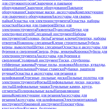
для стружкоотсосов
Сварочное и паяльное
оборудование
Сварочное оборудование
Паяльное
оборудование
Сварочные маски, аксессуары
Комплектующие
для сварочного оборудования
Аксессуары для сварки,
пайки
Оснастка для электроинструмента
Оснастка, наборы
оснастки
Насадки для граверов
Щетки для
электроинструмента
Развертки
Пуансоны
Щетки для
электродвигателей
Слесарный инструмент
Наборы
инструментов
Головки, биты
Гаечные ключи
Отвертки, наборы
отверток
Ножницы слесарные
Клещи строительные
Зубила,
керны, выколотки
Щетки слесарные
Оснастка и аксессуары для
бурения и сверления
Сверла, буры, зенкеры
Коронки
Зубила для
электроинструмента
Аксессуары для бурения и
сверления
Столярный инструмент
Тиски, струбцины,
гейферные зажимы
Ручные пилы, ножовки
Молотки, кувалды,
киянки
Напильники
Ручные стамески
Рубанки, рашпили
ручные
Оснастка и аксессуары для резания и
шлифования
Отрезные, пильные диски
Пильные полотна для
электроинструмента
Фрезы
Шлифовальные диски, насадки,
листы
Шлифовальные чашки
Точильные камни, круги,
сегменты
Полировальные валы
Направляющие
шины
Комплектующие для резания
Аксессуары для
резания
Аксессуары для шлифования
Электромонтажный
инструмент
Обжимной инструмент
Плоскогубцы,
круглогубцы
Кусачки, болторезы,