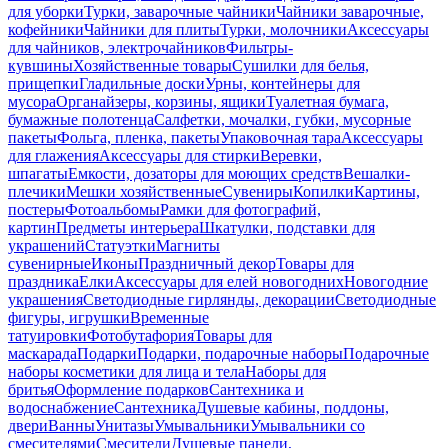
для уборки
Турки, заварочные чайники
Чайники заварочные,
кофейники
Чайники для плиты
Турки, молочники
Аксессуары
для чайников, электрочайников
Фильтры-
кувшины
Хозяйственные товары
Сушилки для белья,
прищепки
Гладильные доски
Урны, контейнеры для
мусора
Органайзеры, корзины, ящики
Туалетная бумага,
бумажные полотенца
Салфетки, мочалки, губки, мусорные
пакеты
Фольга, пленка, пакеты
Упаковочная тара
Аксессуары
для глажения
Аксессуары для стирки
Веревки,
шпагаты
Емкости, дозаторы для моющих средств
Вешалки-
плечики
Мешки хозяйственные
Сувениры
Копилки
Картины,
постеры
Фотоальбомы
Рамки для фотографий,
картин
Предметы интерьера
Шкатулки, подставки для
украшений
Статуэтки
Магниты
сувенирные
Иконы
Праздничный декор
Товары для
праздника
Елки
Аксессуары для елей новогодних
Новогодние
украшения
Светодиодные гирлянды, декорации
Светодиодные
фигуры, игрушки
Временные
татуировки
Фотобутафория
Товары для
маскарада
Подарки
Подарки, подарочные наборы
Подарочные
наборы косметики для лица и тела
Наборы для
бритья
Оформление подарков
Сантехника и
водоснабжение
Сантехника
Душевые кабины, поддоны,
двери
Ванны
Унитазы
Умывальники
Умывальники со
смесителями
Смесители
Душевые панели,