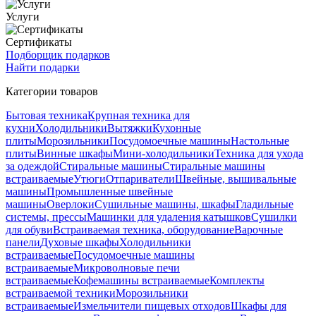
Услуги
Сертификаты
Подборщик подарков
Найти подарки
Категории товаров
Бытовая техника
Крупная техника для
кухни
Холодильники
Вытяжки
Кухонные
плиты
Морозильники
Посудомоечные машины
Настольные
плиты
Винные шкафы
Мини-холодильники
Техника для ухода
за одеждой
Стиральные машины
Стиральные машины
встраиваемые
Утюги
Отпариватели
Швейные, вышивальные
машины
Промышленные швейные
машины
Оверлоки
Сушильные машины, шкафы
Гладильные
системы, прессы
Машинки для удаления катышков
Сушилки
для обуви
Встраиваемая техника, оборудование
Варочные
панели
Духовые шкафы
Холодильники
встраиваемые
Посудомоечные машины
встраиваемые
Микроволновые печи
встраиваемые
Кофемашины встраиваемые
Комплекты
встраиваемой техники
Морозильники
встраиваемые
Измельчители пищевых отходов
Шкафы для