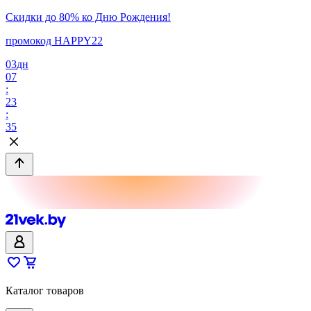
Скидки до 80% ко Дню Рождения!
промокод HAPPY22
03
дн
07
:
23
:
35
Каталог товаров