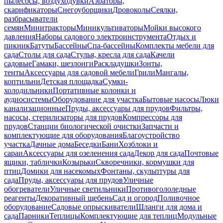
пылесосы, воздуходувки
Аэраторы,
скарификаторы
Снегоуборщики
Дровоколы
Сеялки,
разбрасыватели
семян
Минитракторы
Миникультиваторы
Мойки высокого
давления
Наборы садового электроинструмента
Отдых и
пикник
Батуты
Бассейны
Спа-бассейны
Комплекты мебели для
сада
Столы для сада
Стулья, кресла для сада
Качели
садовые
Гамаки, шезлонги
Раскладушки
Зонты,
тенты
Аксессуары для садовой мебели
Грили
Мангалы,
коптильни
Детская площадка
Сумки-
холодильники
Портативные колонки и
аудиосистемы
Оборудование для участка
Бытовые насосы
Люки
канализационные
Пруды, аксессуары для прудов
Фильтры,
насосы, стерилизаторы для прудов
Компрессоры для
прудов
Станции биологической очистки
Запчасти и
комплектующие для оборудования
Благоустройство
участка
Дачные дома
Беседки
Бани
Хозблоки и
сараи
Аксессуары для озеленения сада
Декор для сада
Почтовые
ящики, таблички
Козырьки
Скворечники, кормушки для
птиц
Домики для насекомых
Фонтаны, скульптуры для
сада
Пруды, аксессуары для прудов
Уличные
обогреватели
Уличные светильники
Противогололедные
реагенты
Декоративный щебень
Сад и огород
Поливочное
оборудование
Садовые опрыскиватели
Шланги для дома и
сада
Парники
Теплицы
Комплектующие для теплиц
Модульные