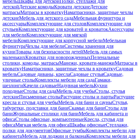
мебель
Шкафы для детской
Полки, стеллажи для
детской
Детские комоды
Кровати детские
Детские
матрасы
Матрасы в кроватку
Наматрасники, защитные чехлы
детские
Мебель для детского сада
Мебельная фурнитура и
аксессуары
Комплектующие для столов
Комплектующие для
стульев
Комплектующие для кроватей и кроваток
Аксессуары
для мебели
Комплектующие для мягкой
мебели
Комплектующие для корпусной мебели
Мебельная
фурнитура
Чехлы для мебели
Системы хранения для
кухни
Товары для безопасности детей
Мебель для самых
маленьких
Кроватки для новорожденных
Пеленальные
столики, комоды, матрасы
Манежи, кровати-манежи
Матрасы в
кроватку
Наматрасники, защитные чехлы в кроватку
Садовая
мебель
Садовые диваны, кресла
Садовые стулья
Садовые,
уличные столы
Комплекты мебели для сада
Гамаки,
шезлонги
Качели садовые
Надувная мебель
Кухни
походные
Столы для сада
Мебель для учебы
Столы, стулья
детские
Письменные столы
Растущие столы и парты
Растущие
кресла и стулья для учебы
Мебель для бани и сауны
Стулья,
табуретки, подставки для бани
Скамьи для бани
Столы для
бани
Журнальные столики для бани
Мебель для кабинета и
офиса
Столы офисные, компьютерные
Кресла, стулья для
офиса
Мягкая мебель для офиса
Шкафы офисные
Стеллажи,
полки для документов
Офисные тумбы
Комплекты мебели для
кабинета
Мебель для лоджии и балкона
Комплекты мебели для