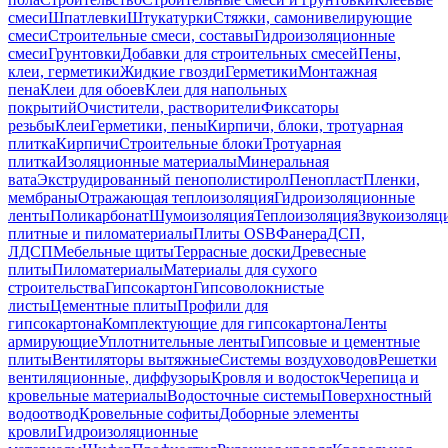
смеси
Шпатлевки
Штукатурки
Стяжки, самонивелирующие
смеси
Строительные смеси, составы
Гидроизоляционные
смеси
Грунтовки
Добавки для строительных смесей
Пены,
клеи, герметики
Жидкие гвозди
Герметики
Монтажная
пена
Клеи для обоев
Клеи для напольных
покрытий
Очистители, растворители
Фиксаторы
резьбы
Клеи
Герметики, пены
Кирпичи, блоки, тротуарная
плитка
Кирпичи
Строительные блоки
Тротуарная
плитка
Изоляционные материалы
Минеральная
вата
Экструдированный пенополистирол
Пенопласт
Пленки,
мембраны
Отражающая теплоизоляция
Гидроизоляционные
ленты
Поликарбонат
Шумоизоляция
Теплоизоляция
Звукоизоляц
плитные и пиломатериалы
Плиты OSB
Фанера
ДСП,
ЛДСП
Мебельные щиты
Террасные доски
Древесные
плиты
Пиломатериалы
Материалы для сухого
строительства
Гипсокартон
Гипсоволокнистые
листы
Цементные плиты
Профили для
гипсокартона
Комплектующие для гипсокартона
Ленты
армирующие
Уплотнительные ленты
Гипсовые и цементные
плиты
Вентиляторы вытяжные
Системы воздуховодов
Решетки
вентиляционные, диффузоры
Кровля и водосток
Черепица и
кровельные материалы
Водосточные системы
Поверхностный
водоотвод
Кровельные софиты
Доборные элементы
кровли
Гидроизоляционные