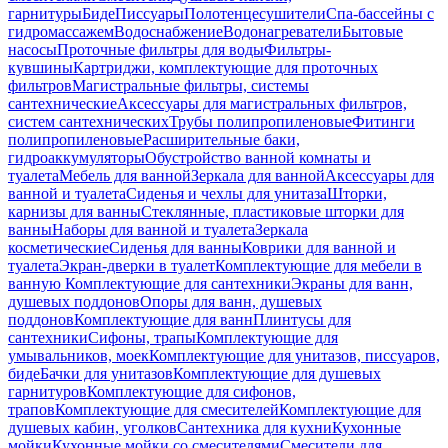
гарнитуры
Биде
Писсуары
Полотенцесушители
Спа-бассейны с
гидромассажем
Водоснабжение
Водонагреватели
Бытовые
насосы
Проточные фильтры для воды
Фильтры-
кувшины
Картриджи, комплектующие для проточных
фильтров
Магистральные фильтры, системы
сантехнические
Аксессуары для магистральных фильтров,
систем сантехнических
Трубы полипропиленовые
Фитинги
полипропиленовые
Расширительные баки,
гидроаккумуляторы
Обустройство ванной комнаты и
туалета
Мебель для ванной
Зеркала для ванной
Аксессуары для
ванной и туалета
Сиденья и чехлы для унитаза
Шторки,
карнизы для ванны
Стеклянные, пластиковые шторки для
ванны
Наборы для ванной и туалета
Зеркала
косметические
Сиденья для ванны
Коврики для ванной и
туалета
Экран-дверки в туалет
Комплектующие для мебели в
ванную
Комплектующие для сантехники
Экраны для ванн,
душевых поддонов
Опоры для ванн, душевых
поддонов
Комплектующие для ванн
Плинтусы для
сантехники
Сифоны, трапы
Комплектующие для
умывальников, моек
Комплектующие для унитазов, писсуаров,
биде
Бачки для унитазов
Комплектующие для душевых
гарнитуров
Комплектующие для сифонов,
трапов
Комплектующие для смесителей
Комплектующие для
душевых кабин, уголков
Сантехника для кухни
Кухонные
мойки
Кухонные мойки со смесителями
Смесители для