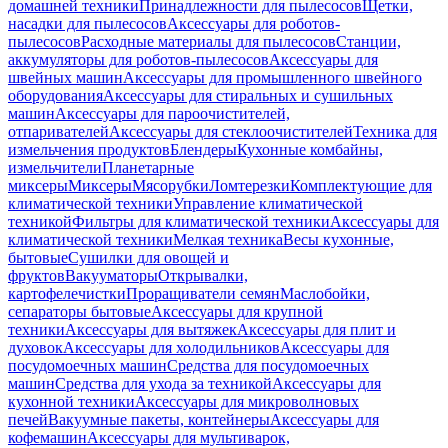
домашней техники
Принадлежности для пылесосов
Щетки,
насадки для пылесосов
Аксессуары для роботов-
пылесосов
Расходные материалы для пылесосов
Станции,
аккумуляторы для роботов-пылесосов
Аксессуары для
швейных машин
Аксессуары для промышленного швейного
оборудования
Аксессуары для стиральных и сушильных
машин
Аксессуары для пароочистителей,
отпаривателей
Аксессуары для стеклоочистителей
Техника для
измельчения продуктов
Блендеры
Кухонные комбайны,
измельчители
Планетарные
миксеры
Миксеры
Мясорубки
Ломтерезки
Комплектующие для
климатической техники
Управление климатической
техникой
Фильтры для климатической техники
Аксессуары для
климатической техники
Мелкая техника
Весы кухонные,
бытовые
Сушилки для овощей и
фруктов
Вакууматоры
Открывалки,
картофелечистки
Проращиватели семян
Маслобойки,
сепараторы бытовые
Аксессуары для крупной
техники
Аксессуары для вытяжек
Аксессуары для плит и
духовок
Аксессуары для холодильников
Аксессуары для
посудомоечных машин
Средства для посудомоечных
машин
Средства для ухода за техникой
Аксессуары для
кухонной техники
Аксессуары для микроволновых
печей
Вакуумные пакеты, контейнеры
Аксессуары для
кофемашин
Аксессуары для мультиварок,