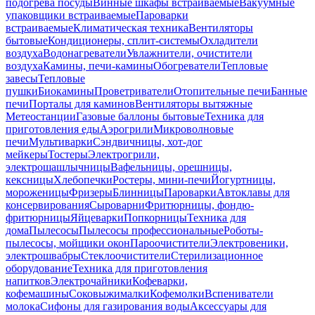
подогрева посуды
Винные шкафы встраиваемые
Вакуумные
упаковщики встраиваемые
Пароварки
встраиваемые
Климатическая техника
Вентиляторы
бытовые
Кондиционеры, сплит-системы
Охладители
воздуха
Водонагреватели
Увлажнители, очистители
воздуха
Камины, печи-камины
Обогреватели
Тепловые
завесы
Тепловые
пушки
Биокамины
Проветриватели
Отопительные печи
Банные
печи
Порталы для каминов
Вентиляторы вытяжные
Метеостанции
Газовые баллоны бытовые
Техника для
приготовления еды
Аэрогрили
Микроволновые
печи
Мультиварки
Сэндвичницы, хот-дог
мейкеры
Тостеры
Электрогрили,
электрошашлычницы
Вафельницы, орешницы,
кексницы
Хлебопечки
Ростеры, мини-печи
Йогуртницы,
мороженицы
Фризеры
Блинницы
Пароварки
Автоклавы для
консервирования
Сыроварни
Фритюрницы, фондю-
фритюрницы
Яйцеварки
Попкорницы
Техника для
дома
Пылесосы
Пылесосы профессиональные
Роботы-
пылесосы, мойщики окон
Пароочистители
Электровеники,
электрошвабры
Стеклоочистители
Стерилизационное
оборудование
Техника для приготовления
напитков
Электрочайники
Кофеварки,
кофемашины
Соковыжималки
Кофемолки
Вспениватели
молока
Сифоны для газирования воды
Аксессуары для