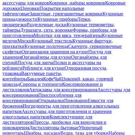
аксессуары для ковров
Коврики, наборы ковриков
Ковровые
дорожки
Циновки
Покрытия напольные
тафтинговые
Защитные, грязезащитные коврики
Кухонные
принадлежности
Кухонные приборы
Терки,
овощерезки
Разделочные доски
Кухонные термометры,
таймеры
Дуршлаги, сита, воронки
Формы, приборы для
приготовления
Молотки для мяса, тендерайзеры
Кухонные
мелочи
Миски
Кухонный текстиль
Кухонные фартуки,
прихватки
Кухонные полотенца
Скатерти, сервировочные
салфетки
Организация хранения на кухне
Посуда для
хранения
Органайзеры для кухни
Органайзеры для
специй
Посуда для ланча
Полки и аксессуары на
рейлинги
Рейлинги для кухни
Одноразовая посуда,
упаковка
Вакуумные пакеты,
контейнеры
Бакалея
Кофе
Чай
Цикорий, какао, горячий
шоколад
Сиропы и топпинги
Консервирование и
дистилляция
Автоклавы для консервирования
Аксессуары для
консервирования
Приспособления для
консервирования
Открывалки
Пивоварни
Емкости для
брожения
Ингредиенты для приготовления алкогольных
напитков
Аксессуары для приготовления и хранения
алкогольных напитков
Комплектующие для
дистилляторов
Прессы, дробилки для виноделия и
пивоварения
Дистилляторы бытовые
Уборочный
инвентарь
Швабры, насадки
Ведра, тазы для уборки
Наборы