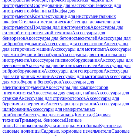
инструментов
Оборудование для мастерской
Тележки для
инструментов
Магниты
Шкафы для
инструментов
Комплектующие для инструментальных
шкафов
Стеллажи металлические
Стенды, держатели для
инструментов
Поддоны для инструментов
Аксессуары для
силовой и строительной техники
Аксессуары для
бензорезов
Аксессуары для бетоносмесителей
Аксессуары для
виброоборудования
Аксессуары для генераторов
Аксессуары
для затирочных машин
Аксессуары для мотопомп
Аксессуары
для мотобуров и бензобуров
Аксессуары для строительного
инструмента
Аксессуары пневмооборудования
Аксессуары для
бензорезов
Аксессуары для бетоносмесителей
Аксессуары для
виброоборудования
Аксессуары для генераторов
Аксессуары
для затирочных машин
Аксессуары для мотопомп
Аксессуары
для мотобуров и бензобуров
Аксессуары для
электроинструмента
Аксессуары для компрессоров,
пневмосистем
Аксессуары для сварки, пайки
Аксессуары для
станков
Аксессуары для стружкоотсосов
Аксессуары для
бурения и сверления
Аксессуары для резания
Аксессуары для
шлифования
Аксессуары для измерительных
приборов
Аксессуары для станков
Дом и сад
Садовая
техника
Триммеры, бензокосы
Цепные
пилы
Газонокосилки
Культиваторы, мотоблоки
Кусторезы,
садовые ножницы
Садовые, кормовые измельчители
Садовые