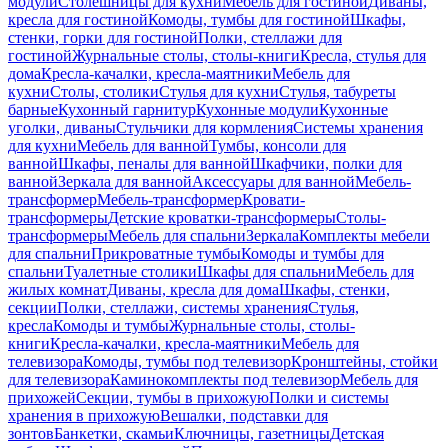
модули
Столешницы для кухни
Мебель для гостиной
Диваны,
кресла для гостиной
Комоды, тумбы для гостиной
Шкафы,
стенки, горки для гостиной
Полки, стеллажи для
гостиной
Журнальные столы, столы-книги
Кресла, стулья для
дома
Кресла-качалки, кресла-маятники
Мебель для
кухни
Столы, столики
Стулья для кухни
Стулья, табуреты
барные
Кухонный гарнитур
Кухонные модули
Кухонные
уголки, диваны
Стульчики для кормления
Системы хранения
для кухни
Мебель для ванной
Тумбы, консоли для
ванной
Шкафы, пеналы для ванной
Шкафчики, полки для
ванной
Зеркала для ванной
Аксессуары для ванной
Мебель-
трансформер
Мебель-трансформер
Кровати-
трансформеры
Детские кроватки-трансформеры
Столы-
трансформеры
Мебель для спальни
Зеркала
Комплекты мебели
для спальни
Прикроватные тумбы
Комоды и тумбы для
спальни
Туалетные столики
Шкафы для спальни
Мебель для
жилых комнат
Диваны, кресла для дома
Шкафы, стенки,
секции
Полки, стеллажи, системы хранения
Стулья,
кресла
Комоды и тумбы
Журнальные столы, столы-
книги
Кресла-качалки, кресла-маятники
Мебель для
телевизора
Комоды, тумбы под телевизор
Кронштейны, стойки
для телевизора
Каминокомплекты под телевизор
Мебель для
прихожей
Секции, тумбы в прихожую
Полки и системы
хранения в прихожую
Вешалки, подставки для
зонтов
Банкетки, скамьи
Ключницы, газетницы
Детская