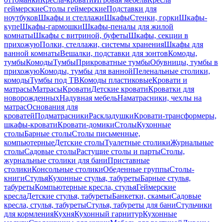
геймерские
Столы геймерские
Подставки для
ноутбуков
Шкафы и стеллажи
Шкафы
Стенки, горки
Шкафы-
купе
Шкафы-гармошки
Шкафы-пеналы для жилой
комнаты
Шкафы с витриной, буфеты
Шкафы, секции в
прихожую
Полки, стеллажи, системы хранения
Шкафы для
ванной комнаты
Вешалки, подставки для зонтов
Комоды,
тумбы
Комоды
Тумбы
Прикроватные тумбы
Обувницы, тумбы в
прихожую
Комоды, тумбы для ванной
Пеленальные столики,
комоды
Тумбы под ТВ
Комоды пластиковые
Кровати и
матрасы
Матрасы
Кровати
Детские кровати
Кроватки для
новорожденных
Надувная мебель
Наматрасники, чехлы на
матрас
Основания для
кроватей
Подматрасники
Раскладушки
Кровати-трансформеры,
шкафы-кровати
Кровати-домики
Столы
Кухонные
столы
Барные столы
Столы письменные,
компьютерные
Детские столы
Туалетные столики
Журнальные
столы
Садовые столы
Растущие столы и парты
Столы,
журнальные столики для бани
Приставные
столики
Консольные столики
Обеденные группы
Столы-
книги
Стулья
Кухонные стулья, табуреты
Барные стулья,
табуреты
Компьютерные кресла, стулья
Геймерские
кресла
Детские стулья, табуреты
Банкетки, скамьи
Садовые
кресла, стулья, табуреты
Стулья, табуреты для бани
Стульчики
для кормления
Кухня
Кухонный гарнитур
Кухонные