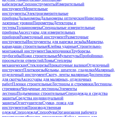
кабелерезы
Специнструменты
Измерительный
инструмент
Мерительные
инструменты
Электроизмерительные
приборы
Дальномеры
Дальномеры оптические
Нивелиры,
лазерные уровни
Пирометры
Детекторы и
тестеры
Толщиномеры
Специальные измерительные
приборы
Аксессуары для измерительных
приборов
Разметочный инструмент
Разметочные
инструменты
Инструменты для нарезки резьбы
Маркеры,
карандаши строительные
Клейма ударные
Строительно-
монтажный инструмент
Заклепочники
Труборезы,
трубогибы
Ножи строительные
Мультитулы
Пробойники,
просекатели отверстий
Ломы
Степлеры
механические
Стеклорезы
Прикаточные валики
Отделочный
инструмент
Плиткорезы
Кельмы, шпатели, гладилки
Малярный,
отделочный инструмент
Скотч, ленты малярные
Диспенсеры
для скотча
Аксессуары для малярных, отделочных
работ
Пленки строительные
Лестницы и стремянки
Лестницы,
стремянки
Чердачные лестницы
Элементы
лестниц
Подъемники строительные
Спецодежда и средства
защиты
Средства индивидуальной
защиты
Огнетушители
Сумки, пояса для
инструментов
Производственная
одежда
Спецодежда
Спецобувь
Организация рабочего
пространства
Фонари, прожекторы
Кейсы, ящики для