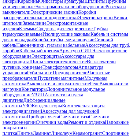
анкеры
Карабины
Фиксаторы арматуры
Шплинты
Пружины
универсальные
Электромонтажное оборудование
Розетки и
выключатели
Электрические звонки
Коробки
распределительные и подрозетники
Электропатроны
Вилки,
штепсели
Заземление
Электромонтажные
изделия
Клеммы
Средства диэлектрические
Трубки
термоусаживаемые
Изолирующие зажимы
Кабель и системы
для прокладки
Короба, трубы, металлорукав
Силовой
кабель
Наконечники, гильзы кабельные
Аксессуары для труб,
коробов
Кабельный крепеж
Арматура СИП
Электрощитовое
оборудование
Электрощиты
Аксессуары для
электрощита
Шины электротехнические
Выключатели
путевые, концевые
Трансформаторы
Аппаратура
управления
Рубильники
Предохранители
Частотные
преобразователи
Пускатели магнитные
Модульная
автоматика
Выключатели автоматические
Реле
Выключатели
нагрузки
Контакторы
Дополнительное модульное
оборудование
УЗИП
Автоматика пуска
двигателя
Дифференциальные
автоматы
УЗО
Конденсаторы
Комплексная защита
электродвигателей
Аксессуары для модульной
автоматики
Приборы учета
Счетчики газа
Счетчики
электроэнергии
Счетчики воды
Ремонт и отделка
Напольные
покрытия и
плитка
Плитка
Ламинат
Линолеум
Керамогранит
Спортивные