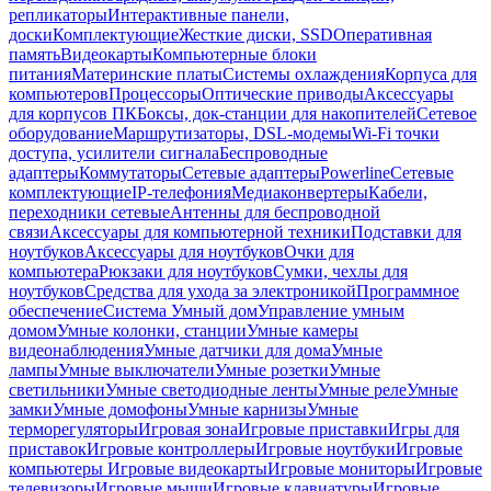
репликаторы
Интерактивные панели,
доски
Комплектующие
Жесткие диски, SSD
Оперативная
память
Видеокарты
Компьютерные блоки
питания
Материнские платы
Системы охлаждения
Корпуса для
компьютеров
Процессоры
Оптические приводы
Аксессуары
для корпусов ПК
Боксы, док-станции для накопителей
Сетевое
оборудование
Маршрутизаторы, DSL-модемы
Wi-Fi точки
доступа, усилители сигнала
Беспроводные
адаптеры
Коммутаторы
Сетевые адаптеры
Powerline
Сетевые
комплектующие
IP-телефония
Медиаконвертеры
Кабели,
переходники сетевые
Антенны для беспроводной
связи
Аксессуары для компьютерной техники
Подставки для
ноутбуков
Аксессуары для ноутбуков
Очки для
компьютера
Рюкзаки для ноутбуков
Сумки, чехлы для
ноутбуков
Средства для ухода за электроникой
Программное
обеспечение
Система Умный дом
Управление умным
домом
Умные колонки, станции
Умные камеры
видеонаблюдения
Умные датчики для дома
Умные
лампы
Умные выключатели
Умные розетки
Умные
светильники
Умные светодиодные ленты
Умные реле
Умные
замки
Умные домофоны
Умные карнизы
Умные
терморегуляторы
Игровая зона
Игровые приставки
Игры для
приставок
Игровые контроллеры
Игровые ноутбуки
Игровые
компьютеры
Игровые видеокарты
Игровые мониторы
Игровые
телевизоры
Игровые мыши
Игровые клавиатуры
Игровые