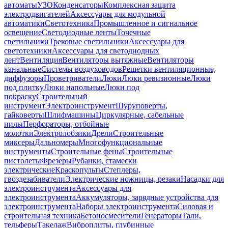
автоматы
УЗО
Конденсаторы
Комплексная защита
электродвигателей
Аксессуары для модульной
автоматики
Светотехника
Промышленное и сигнальное
освещение
Светодиодные ленты
Точечные
светильники
Трековые светильники
Аксессуары для
светотехники
Аксессуары для светодиодных
лент
Вентиляция
Вентиляторы вытяжные
Вентиляторы
канальные
Системы воздуховодов
Решетки вентиляционные,
диффузоры
Проветриватели
Люки
Люки ревизионные
Люки
под плитку
Люки напольные
Люки под
покраску
Строительный
инструмент
Электроинструмент
Шуруповерты,
гайковерты
Шлифмашины
Циркулярные, сабельные
пилы
Перфораторы, отбойные
молотки
Электролобзики
Дрели
Строительные
миксеры
Дальномеры
Многофункциональные
инструменты
Строительные фены
Строительные
пистолеты
Фрезеры
Рубанки, стамески
электрические
Краскопульты
Степлеры,
гвоздезабиватели
Электрические ножницы, резаки
Насадки для
электроинструмента
Аксессуары для
электроинструмента
Аккумуляторы, зарядные устройства для
электроинструмента
Наборы электроинструмента
Силовая и
строительная техника
Бетоносмесители
Генераторы
Тали,
тельферы
Такелаж
Виброплиты, глубинные