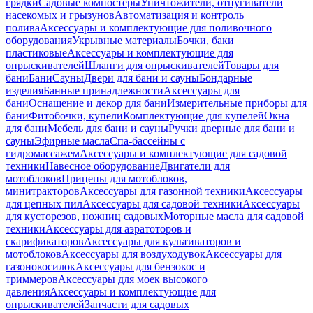
грядки
Садовые компостеры
Уничтожители, отпугиватели
насекомых и грызунов
Автоматизация и контроль
полива
Аксессуары и комплектующие для поливочного
оборудования
Укрывные материалы
Бочки, баки
пластиковые
Аксессуары и комплектующие для
опрыскивателей
Шланги для опрыскивателей
Товары для
бани
Бани
Сауны
Двери для бани и сауны
Бондарные
изделия
Банные принадлежности
Аксессуары для
бани
Оснащение и декор для бани
Измерительные приборы для
бани
Фитобочки, купели
Комплектующие для купелей
Окна
для бани
Мебель для бани и сауны
Ручки дверные для бани и
сауны
Эфирные масла
Спа-бассейны с
гидромассажем
Аксессуары и комплектующие для садовой
техники
Навесное оборудование
Двигатели для
мотоблоков
Прицепы для мотоблоков,
минитракторов
Аксессуары для газонной техники
Аксессуары
для цепных пил
Аксессуары для садовой техники
Аксессуары
для кусторезов, ножниц садовых
Моторные масла для садовой
техники
Аксессуары для аэратоторов и
скарификаторов
Аксессуары для культиваторов и
мотоблоков
Аксессуары для воздуходувок
Аксессуары для
газонокосилок
Аксессуары для бензокос и
триммеров
Аксессуары для моек высокого
давления
Аксессуары и комплектующие для
опрыскивателей
Запчасти для садовых