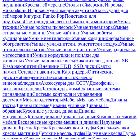
наушники
Кресла геймерские
Столы геймерские
Игровые
микрофоны
Игровая мультимедиа акустика
Аксессуары для
геймеров
Фигурки Funko Pop
Подставки для
ноутбуков
Светодиодные ленты
Лампы для мониторов
Умная
техника
Умные роботы-пылесосы
Умные телевизоры
Умные
стиральные машины
Умные чайники
Умные роботы
кулинарные
Умные вентиляторы
Умные кондиционеры
Умные
обогреватели
Умные увлажнители, очистители воздуха
Умные
отопительные котлы
Умные проветриватели
Умные радиочасы,
метеостанции
Умные кормушки и поилки для
животных
Умные напольные весы
Накопители данных
USB
Flash накопители
Внешние HDD, SSD диски
Карты
памяти
Сетевые накопители
Картридеры
Оптические
диски
Наблюдение и безопасность
Камеры
видеонаблюдения
Аксессуары для CCTV
Домофоны,
вызывные панели
Датчики для дома
Охранные системы,
сигнализации
Системы контроля и управления
доступом
Металлодетекторы
Мебель
Мягкая мебель
Диваны,
тахты
Диваны прямые
Диваны угловые
Диваны П-
образные
Кухонные уголки, диваны
Диваны
модульные
Детские диваны
Диваны садовые
Комплекты мягкой
мебели
Бескаркасные кресла-мешки и диваны
Надувные
диваны
Кресла
Кресла
Кресла-мешки и пуфы
Кресла-качалки,
кресла-маятники
Детские кресла, пуфы
Надувные кресла
Пуфы,
оттоманки
Кресла-кровати
Игровая мебель
Кресла