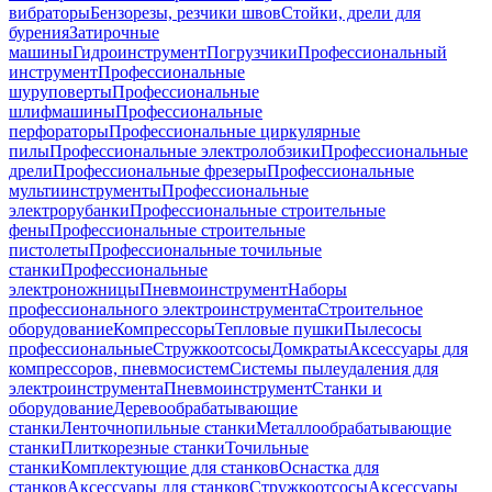
вибраторы
Бензорезы, резчики швов
Стойки, дрели для
бурения
Затирочные
машины
Гидроинструмент
Погрузчики
Профессиональный
инструмент
Профессиональные
шуруповерты
Профессиональные
шлифмашины
Профессиональные
перфораторы
Профессиональные циркулярные
пилы
Профессиональные электролобзики
Профессиональные
дрели
Профессиональные фрезеры
Профессиональные
мультиинструменты
Профессиональные
электрорубанки
Профессиональные строительные
фены
Профессиональные строительные
пистолеты
Профессиональные точильные
станки
Профессиональные
электроножницы
Пневмоинструмент
Наборы
профессионального электроинструмента
Строительное
оборудование
Компрессоры
Тепловые пушки
Пылесосы
профессиональные
Стружкоотсосы
Домкраты
Аксессуары для
компрессоров, пневмосистем
Системы пылеудаления для
электроинструмента
Пневмоинструмент
Станки и
оборудование
Деревообрабатывающие
станки
Ленточнопильные станки
Металлообрабатывающие
станки
Плиткорезные станки
Точильные
станки
Комплектующие для станков
Оснастка для
станков
Аксессуары для станков
Стружкоотсосы
Аксессуары