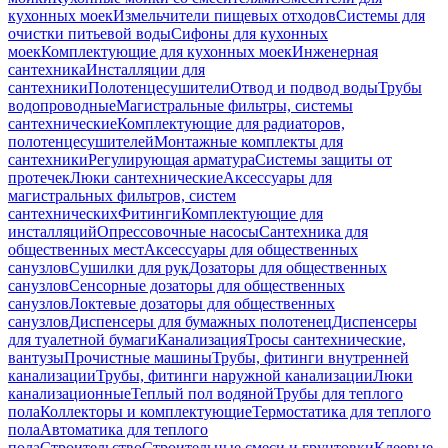
кухонных моек
Измельчители пищевых отходов
Системы для
очистки питьевой воды
Сифоны для кухонных
моек
Комплектующие для кухонных моек
Инженерная
сантехника
Инсталляции для
сантехники
Полотенцесушители
Отвод и подвод воды
Трубы
водопроводные
Магистральные фильтры, системы
сантехнические
Комплектующие для радиаторов,
полотенцесушителей
Монтажные комплекты для
сантехники
Регулирующая арматура
Системы защиты от
протечек
Люки сантехнические
Аксессуары для
магистральных фильтров, систем
сантехнических
Фитинги
Комплектующие для
инсталляций
Опрессовочные насосы
Сантехника для
общественных мест
Аксессуары для общественных
санузлов
Сушилки для рук
Дозаторы для общественных
санузлов
Сенсорные дозаторы для общественных
санузлов
Локтевые дозаторы для общественных
санузлов
Диспенсеры для бумажных полотенец
Диспенсеры
для туалетной бумаги
Канализация
Тросы сантехнические,
вантузы
Прочистные машины
Трубы, фитинги внутренней
канализации
Трубы, фитинги наружной канализации
Люки
канализационные
Теплый пол водяной
Трубы для теплого
пола
Коллекторы и комплектующие
Термостатика для теплого
пола
Автоматика для теплого
пола
Строительство
Строительные смеси и грунтовки
Клеевые