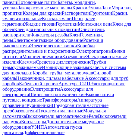
панели
Потолочные плиты
Багеты, молдинги,
уголки
Лакокрасочные материалы
Краски
Эмали
Лаки
Морилки,
пропитки
Колеры для краски
Растворители
Грунтовки
Краски,
эмали аэрозольные
Краски, эмали
Пены, клеи,
герметики
Жидкие гвозди
Герметики
Монтажная пена
Клеи для
обоев
Клеи для напольных покрытий
Очистители,
растворители
Фиксаторы резьбы
Клеи
Герметики,
пены
Электромонтажное оборудование
Розетки и
выключатели
Электрические звонки
Коробки
распределительные и подрозетники
Электропатроны
Вилки,
штепсели
Молниеприемники
Заземление
Электромонтажные
изделия
Клеммы
Средства диэлектрические
Трубки
термоусаживаемые
Изолирующие зажимы
Кабель и системы
для прокладки
Короба, трубы, металлорукав
Силовой
кабель
Наконечники, гильзы кабельные
Аксессуары для труб,
коробов
Кабельный крепеж
Арматура СИП
Электрощитовое
оборудование
Электрощиты
Аксессуары для
электрощита
Шины электротехнические
Выключатели
путевые, концевые
Трансформаторы
Аппаратура
управления
Рубильники
Предохранители
Частотные
преобразователи
Пускатели магнитные
Модульная
автоматика
Выключатели автоматические
Реле
Выключатели
нагрузки
Контакторы
Дополнительное модульное
оборудование
УЗИП
Автоматика пуска
двигателя
Дифференциальные