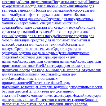
газетницы
Свечи, подсвечники
Предметы интерьера
Ширмы
декоративные
Посуда для выпечки, запекания
Формы для
выпечки, запекания
Посуда для запекания
Аксессуары для
выпечки
Бумага, фольга, рукава для выпечки
Бытовая
химия
Средства для стирки
Средства для посудомоечных
машин
Универсальные, специальные чистящие
средства
Чистящие средства для стекол и зеркал
Чистящие
средства для ванной и туалета
Чистящие средства для
кухни
Средства для мытья посуды
Чистящие средства для
мебели
Чистящие средства для напольных покрытий и
ковров
Средства для ухода за техникой
Освежители
воздуха
Средства от насекомых
Средства ухода за
одеждой
Средства ухода за обувью
Дезинфицирующие
средства
Аксессуары для бара
Сервировка для
напитков
Аксессуары для хранения напитков
Аксессуары для
приготовления коктейлей
Аксессуары для охлаждения
напитков
Наборы для бара, мини-бары
Штопоры, открывалки
для бутылок
Домашний текстиль
Подушки для
сна
Одеяла
Комплекты постельных
принадлежностей
Постельное белье
Пледы,
покрывала
Полотенца
Скатерти
Подушки декоративные
Маски,
беруши для сна
Наполнители для домашнего
текстиля
Ткани
Кухонные ножи, аксессуары
Ножи
Аксессуары
для кухонных ножей
Ножеточки и комплектующие
Ковры и
напольные покрытия
Ковры, циновки, шкуры
Ковры,