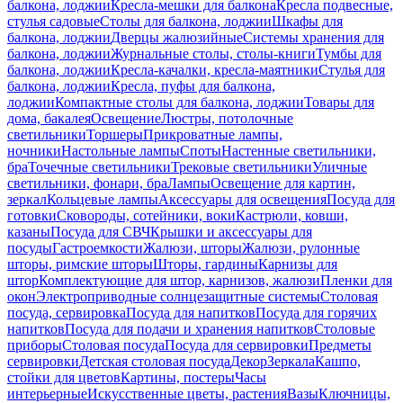
балкона, лоджии
Кресла-мешки для балкона
Кресла подвесные,
стулья садовые
Столы для балкона, лоджии
Шкафы для
балкона, лоджии
Дверцы жалюзийные
Системы хранения для
балкона, лоджии
Журнальные столы, столы-книги
Тумбы для
балкона, лоджии
Кресла-качалки, кресла-маятники
Стулья для
балкона, лоджии
Кресла, пуфы для балкона,
лоджии
Компактные столы для балкона, лоджии
Товары для
дома, бакалея
Освещение
Люстры, потолочные
светильники
Торшеры
Прикроватные лампы,
ночники
Настольные лампы
Споты
Настенные светильники,
бра
Точечные светильники
Трековые светильники
Уличные
светильники, фонари, бра
Лампы
Освещение для картин,
зеркал
Кольцевые лампы
Аксессуары для освещения
Посуда для
готовки
Сковороды, сотейники, воки
Кастрюли, ковши,
казаны
Посуда для СВЧ
Крышки и аксессуары для
посуды
Гастроемкости
Жалюзи, шторы
Жалюзи, рулонные
шторы, римские шторы
Шторы, гардины
Карнизы для
штор
Комплектующие для штор, карнизов, жалюзи
Пленки для
окон
Электроприводные солнцезащитные системы
Столовая
посуда, сервировка
Посуда для напитков
Посуда для горячих
напитков
Посуда для подачи и хранения напитков
Столовые
приборы
Столовая посуда
Посуда для сервировки
Предметы
сервировки
Детская столовая посуда
Декор
Зеркала
Кашпо,
стойки для цветов
Картины, постеры
Часы
интерьерные
Искусственные цветы, растения
Вазы
Ключницы,