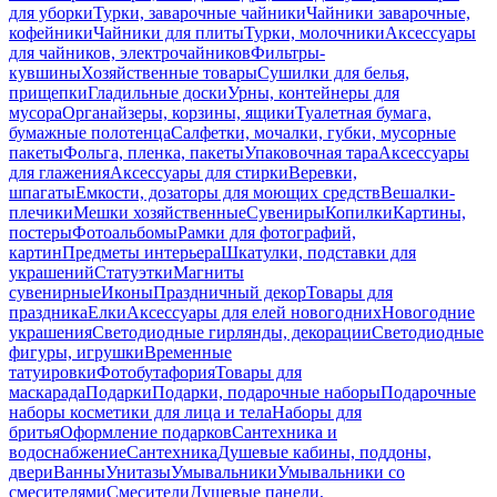
для уборки
Турки, заварочные чайники
Чайники заварочные,
кофейники
Чайники для плиты
Турки, молочники
Аксессуары
для чайников, электрочайников
Фильтры-
кувшины
Хозяйственные товары
Сушилки для белья,
прищепки
Гладильные доски
Урны, контейнеры для
мусора
Органайзеры, корзины, ящики
Туалетная бумага,
бумажные полотенца
Салфетки, мочалки, губки, мусорные
пакеты
Фольга, пленка, пакеты
Упаковочная тара
Аксессуары
для глажения
Аксессуары для стирки
Веревки,
шпагаты
Емкости, дозаторы для моющих средств
Вешалки-
плечики
Мешки хозяйственные
Сувениры
Копилки
Картины,
постеры
Фотоальбомы
Рамки для фотографий,
картин
Предметы интерьера
Шкатулки, подставки для
украшений
Статуэтки
Магниты
сувенирные
Иконы
Праздничный декор
Товары для
праздника
Елки
Аксессуары для елей новогодних
Новогодние
украшения
Светодиодные гирлянды, декорации
Светодиодные
фигуры, игрушки
Временные
татуировки
Фотобутафория
Товары для
маскарада
Подарки
Подарки, подарочные наборы
Подарочные
наборы косметики для лица и тела
Наборы для
бритья
Оформление подарков
Сантехника и
водоснабжение
Сантехника
Душевые кабины, поддоны,
двери
Ванны
Унитазы
Умывальники
Умывальники со
смесителями
Смесители
Душевые панели,