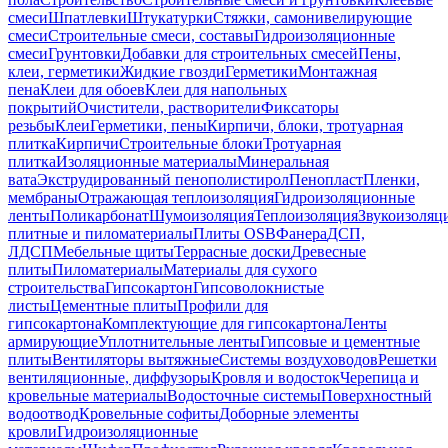
смеси
Шпатлевки
Штукатурки
Стяжки, самонивелирующие
смеси
Строительные смеси, составы
Гидроизоляционные
смеси
Грунтовки
Добавки для строительных смесей
Пены,
клеи, герметики
Жидкие гвозди
Герметики
Монтажная
пена
Клеи для обоев
Клеи для напольных
покрытий
Очистители, растворители
Фиксаторы
резьбы
Клеи
Герметики, пены
Кирпичи, блоки, тротуарная
плитка
Кирпичи
Строительные блоки
Тротуарная
плитка
Изоляционные материалы
Минеральная
вата
Экструдированный пенополистирол
Пенопласт
Пленки,
мембраны
Отражающая теплоизоляция
Гидроизоляционные
ленты
Поликарбонат
Шумоизоляция
Теплоизоляция
Звукоизоляц
плитные и пиломатериалы
Плиты OSB
Фанера
ДСП,
ЛДСП
Мебельные щиты
Террасные доски
Древесные
плиты
Пиломатериалы
Материалы для сухого
строительства
Гипсокартон
Гипсоволокнистые
листы
Цементные плиты
Профили для
гипсокартона
Комплектующие для гипсокартона
Ленты
армирующие
Уплотнительные ленты
Гипсовые и цементные
плиты
Вентиляторы вытяжные
Системы воздуховодов
Решетки
вентиляционные, диффузоры
Кровля и водосток
Черепица и
кровельные материалы
Водосточные системы
Поверхностный
водоотвод
Кровельные софиты
Доборные элементы
кровли
Гидроизоляционные