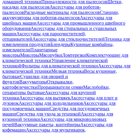
домашней техники
Принадлежности для пылесосов
Щетки,
насадки для пылесосов
Аксессуары для роботов-
пылесосов
Расходные материалы для пылесосов
Станции,
аккумуляторы для роботов-пылесосов
Аксессуары для
швейных машин
Аксессуары для промышленного швейного
оборудования
Аксессуары для стиральных и сушильных
машин
Аксессуары для пароочистителей,
отпаривателей
Аксессуары для стеклоочистителей
Техника для
измельчения продуктов
Блендеры
Кухонные комбайны,
измельчители
Планетарные
миксеры
Миксеры
Мясорубки
Ломтерезки
Комплектующие для
климатической техники
Управление климатической
техникой
Фильтры для климатической техники
Аксессуары для
климатической техники
Мелкая техника
Весы кухонные,
бытовые
Сушилки для овощей и
фруктов
Вакууматоры
Открывалки,
картофелечистки
Проращиватели семян
Маслобойки,
сепараторы бытовые
Аксессуары для крупной
техники
Аксессуары для вытяжек
Аксессуары для плит и
духовок
Аксессуары для холодильников
Аксессуары для
посудомоечных машин
Средства для посудомоечных
машин
Средства для ухода за техникой
Аксессуары для
кухонной техники
Аксессуары для микроволновых
печей
Вакуумные пакеты, контейнеры
Аксессуары для
кофемашин
Аксессуары для мультиварок,