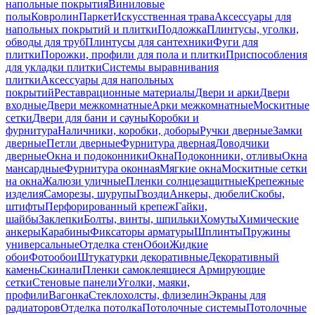
напольные покрытия
Виниловые
полы
Ковролин
Паркет
Искусственная трава
Аксессуары для
напольных покрытий и плитки
Подложка
Плинтусы, уголки,
обводы для труб
Плинтусы для сантехники
Фуги для
плитки
Порожки, профили для пола и плитки
Приспособления
для укладки плитки
Системы выравнивания
плитки
Аксессуары для напольных
покрытий
Реставрационные материалы
Двери и арки
Двери
входные
Двери межкомнатные
Арки межкомнатные
Москитные
сетки
Двери для бани и сауны
Коробки и
фурнитура
Наличники, коробки, доборы
Ручки дверные
Замки
дверные
Петли дверные
Фурнитура дверная
Доводчики
дверные
Окна и подоконники
Окна
Подоконники, отливы
Окна
мансардные
Фурнитура оконная
Мягкие окна
Москитные сетки
на окна
Жалюзи уличные
Пленки солнцезащитные
Крепежные
изделия
Саморезы, шурупы
Гвозди
Анкеры, дюбели
Скобы,
штифты
Перфорированный крепеж
Гайки,
шайбы
Заклепки
Болты, винты, шпильки
Хомуты
Химические
анкеры
Карабины
Фиксаторы арматуры
Шплинты
Пружины
универсальные
Отделка стен
Обои
Жидкие
обои
Фотообои
Штукатурки декоративные
Декоративный
камень
Скинали
Пленки самоклеящиеся
Армирующие
сетки
Стеновые панели
Уголки, маяки,
профили
Вагонка
Стеклохолсты, флизелин
Экраны для
радиаторов
Отделка потолка
Потолочные системы
Потолочные