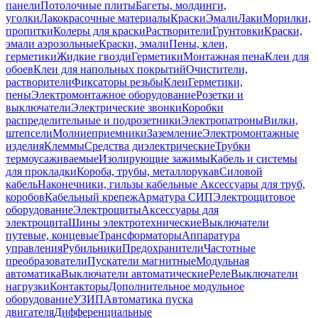
панели
Потолочные плиты
Багеты, молдинги,
уголки
Лакокрасочные материалы
Краски
Эмали
Лаки
Морилки,
пропитки
Колеры для краски
Растворители
Грунтовки
Краски,
эмали аэрозольные
Краски, эмали
Пены, клеи,
герметики
Жидкие гвозди
Герметики
Монтажная пена
Клеи для
обоев
Клеи для напольных покрытий
Очистители,
растворители
Фиксаторы резьбы
Клеи
Герметики,
пены
Электромонтажное оборудование
Розетки и
выключатели
Электрические звонки
Коробки
распределительные и подрозетники
Электропатроны
Вилки,
штепсели
Молниеприемники
Заземление
Электромонтажные
изделия
Клеммы
Средства диэлектрические
Трубки
термоусаживаемые
Изолирующие зажимы
Кабель и системы
для прокладки
Короба, трубы, металлорукав
Силовой
кабель
Наконечники, гильзы кабельные
Аксессуары для труб,
коробов
Кабельный крепеж
Арматура СИП
Электрощитовое
оборудование
Электрощиты
Аксессуары для
электрощита
Шины электротехнические
Выключатели
путевые, концевые
Трансформаторы
Аппаратура
управления
Рубильники
Предохранители
Частотные
преобразователи
Пускатели магнитные
Модульная
автоматика
Выключатели автоматические
Реле
Выключатели
нагрузки
Контакторы
Дополнительное модульное
оборудование
УЗИП
Автоматика пуска
двигателя
Дифференциальные