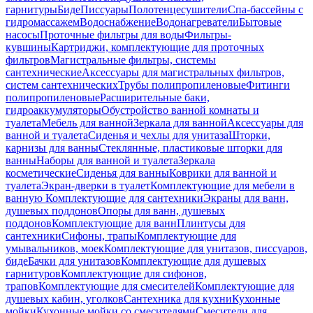
гарнитуры
Биде
Писсуары
Полотенцесушители
Спа-бассейны с
гидромассажем
Водоснабжение
Водонагреватели
Бытовые
насосы
Проточные фильтры для воды
Фильтры-
кувшины
Картриджи, комплектующие для проточных
фильтров
Магистральные фильтры, системы
сантехнические
Аксессуары для магистральных фильтров,
систем сантехнических
Трубы полипропиленовые
Фитинги
полипропиленовые
Расширительные баки,
гидроаккумуляторы
Обустройство ванной комнаты и
туалета
Мебель для ванной
Зеркала для ванной
Аксессуары для
ванной и туалета
Сиденья и чехлы для унитаза
Шторки,
карнизы для ванны
Стеклянные, пластиковые шторки для
ванны
Наборы для ванной и туалета
Зеркала
косметические
Сиденья для ванны
Коврики для ванной и
туалета
Экран-дверки в туалет
Комплектующие для мебели в
ванную
Комплектующие для сантехники
Экраны для ванн,
душевых поддонов
Опоры для ванн, душевых
поддонов
Комплектующие для ванн
Плинтусы для
сантехники
Сифоны, трапы
Комплектующие для
умывальников, моек
Комплектующие для унитазов, писсуаров,
биде
Бачки для унитазов
Комплектующие для душевых
гарнитуров
Комплектующие для сифонов,
трапов
Комплектующие для смесителей
Комплектующие для
душевых кабин, уголков
Сантехника для кухни
Кухонные
мойки
Кухонные мойки со смесителями
Смесители для