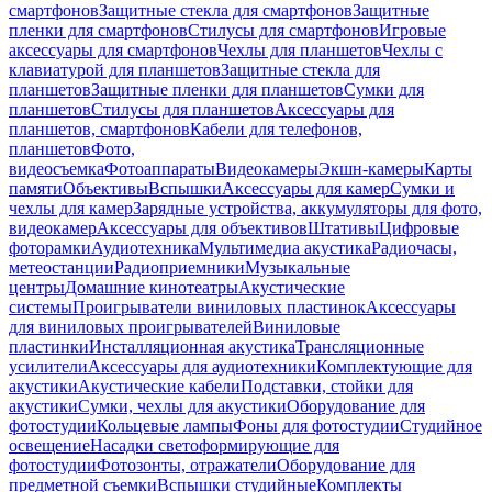
смартфонов
Защитные стекла для смартфонов
Защитные
пленки для смартфонов
Стилусы для смартфонов
Игровые
аксессуары для смартфонов
Чехлы для планшетов
Чехлы с
клавиатурой для планшетов
Защитные стекла для
планшетов
Защитные пленки для планшетов
Сумки для
планшетов
Стилусы для планшетов
Аксессуары для
планшетов, смартфонов
Кабели для телефонов,
планшетов
Фото,
видеосъемка
Фотоаппараты
Видеокамеры
Экшн-камеры
Карты
памяти
Объективы
Вспышки
Аксессуары для камер
Сумки и
чехлы для камер
Зарядные устройства, аккумуляторы для фото,
видеокамер
Аксессуары для объективов
Штативы
Цифровые
фоторамки
Аудиотехника
Мультимедиа акустика
Радиочасы,
метеостанции
Радиоприемники
Музыкальные
центры
Домашние кинотеатры
Акустические
системы
Проигрыватели виниловых пластинок
Аксессуары
для виниловых проигрывателей
Виниловые
пластинки
Инсталляционная акустика
Трансляционные
усилители
Аксессуары для аудиотехники
Комплектующие для
акустики
Акустические кабели
Подставки, стойки для
акустики
Сумки, чехлы для акустики
Оборудование для
фотостудии
Кольцевые лампы
Фоны для фотостудии
Студийное
освещение
Насадки светоформирующие для
фотостудии
Фотозонты, отражатели
Оборудование для
предметной съемки
Вспышки студийные
Комплекты