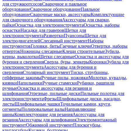
для стружкоотсосов
Сварочное и паяльное
оборудование
Сварочное оборудование
Паяльное
оборудование
Сварочные маски, аксессуары
Комплектующие
для сварочного оборудования
Аксессуары для сварки,
пайки
Оснастка для электроинструмента
Оснастка, наборы
оснастки
Насадки для граверов
Щетки для
электроинструмента
Развертки
Пуансоны
Щетки для
электродвигателей
Слесарный инструмент
Наборы
инструментов
Головки, биты
Гаечные ключи
Отвертки, наборы
отверток
Ножницы слесарные
Клещи строительные
Зубила,
керны, выколотки
Щетки слесарные
Оснастка и аксессуары для
бурения и сверления
Сверла, буры, зенкеры
Коронки
Зубила для
электроинструмента
Аксессуары для бурения и
сверления
Столярный инструмент
Тиски, струбцины,
гейферные зажимы
Ручные пилы, ножовки
Молотки, кувалды,
киянки
Напильники
Ручные стамески
Рубанки, рашпили
ручные
Оснастка и аксессуары для резания и
шлифования
Отрезные, пильные диски
Пильные полотна для
электроинструмента
Фрезы
Шлифовальные диски, насадки,
листы
Шлифовальные чашки
Точильные камни, круги,
сегменты
Полировальные валы
Направляющие
шины
Комплектующие для резания
Аксессуары для
резания
Аксессуары для шлифования
Электромонтажный
инструмент
Обжимной инструмент
Плоскогубцы,
круглогубцы
Кусачки, болторезы,