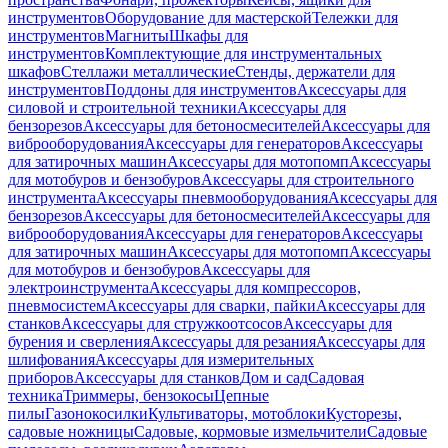
инструментов
Оборудование для мастерской
Тележки для
инструментов
Магниты
Шкафы для
инструментов
Комплектующие для инструментальных
шкафов
Стеллажи металлические
Стенды, держатели для
инструментов
Поддоны для инструментов
Аксессуары для
силовой и строительной техники
Аксессуары для
бензорезов
Аксессуары для бетоносмесителей
Аксессуары для
виброоборудования
Аксессуары для генераторов
Аксессуары
для затирочных машин
Аксессуары для мотопомп
Аксессуары
для мотобуров и бензобуров
Аксессуары для строительного
инструмента
Аксессуары пневмооборудования
Аксессуары для
бензорезов
Аксессуары для бетоносмесителей
Аксессуары для
виброоборудования
Аксессуары для генераторов
Аксессуары
для затирочных машин
Аксессуары для мотопомп
Аксессуары
для мотобуров и бензобуров
Аксессуары для
электроинструмента
Аксессуары для компрессоров,
пневмосистем
Аксессуары для сварки, пайки
Аксессуары для
станков
Аксессуары для стружкоотсосов
Аксессуары для
бурения и сверления
Аксессуары для резания
Аксессуары для
шлифования
Аксессуары для измерительных
приборов
Аксессуары для станков
Дом и сад
Садовая
техника
Триммеры, бензокосы
Цепные
пилы
Газонокосилки
Культиваторы, мотоблоки
Кусторезы,
садовые ножницы
Садовые, кормовые измельчители
Садовые