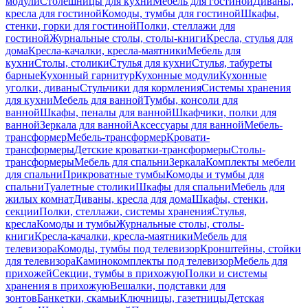
модули
Столешницы для кухни
Мебель для гостиной
Диваны,
кресла для гостиной
Комоды, тумбы для гостиной
Шкафы,
стенки, горки для гостиной
Полки, стеллажи для
гостиной
Журнальные столы, столы-книги
Кресла, стулья для
дома
Кресла-качалки, кресла-маятники
Мебель для
кухни
Столы, столики
Стулья для кухни
Стулья, табуреты
барные
Кухонный гарнитур
Кухонные модули
Кухонные
уголки, диваны
Стульчики для кормления
Системы хранения
для кухни
Мебель для ванной
Тумбы, консоли для
ванной
Шкафы, пеналы для ванной
Шкафчики, полки для
ванной
Зеркала для ванной
Аксессуары для ванной
Мебель-
трансформер
Мебель-трансформер
Кровати-
трансформеры
Детские кроватки-трансформеры
Столы-
трансформеры
Мебель для спальни
Зеркала
Комплекты мебели
для спальни
Прикроватные тумбы
Комоды и тумбы для
спальни
Туалетные столики
Шкафы для спальни
Мебель для
жилых комнат
Диваны, кресла для дома
Шкафы, стенки,
секции
Полки, стеллажи, системы хранения
Стулья,
кресла
Комоды и тумбы
Журнальные столы, столы-
книги
Кресла-качалки, кресла-маятники
Мебель для
телевизора
Комоды, тумбы под телевизор
Кронштейны, стойки
для телевизора
Каминокомплекты под телевизор
Мебель для
прихожей
Секции, тумбы в прихожую
Полки и системы
хранения в прихожую
Вешалки, подставки для
зонтов
Банкетки, скамьи
Ключницы, газетницы
Детская