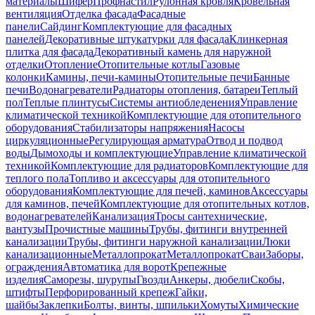
материалы
Шифер
Профнастил
Рулонная кровля
Кровельная
вентиляция
Отделка фасада
Фасадные
панели
Сайдинг
Комплектующие для фасадных
панелей
Декоративные штукатурки для фасада
Клинкерная
плитка для фасада
Декоративный камень для наружной
отделки
Отопление
Отопительные котлы
Газовые
колонки
Камины, печи-камины
Отопительные печи
Банные
печи
Водонагреватели
Радиаторы отопления, батареи
Теплый
пол
Теплые плинтусы
Системы антиобледенения
Управление
климатической техникой
Комплектующие для отопительного
оборудования
Стабилизаторы напряжения
Насосы
циркуляционные
Регулирующая арматура
Отвод и подвод
воды
Дымоходы и комплектующие
Управление климатической
техникой
Комплектующие для радиаторов
Комплектующие для
теплого пола
Топливо и аксессуары для отопительного
оборудования
Комплектующие для печей, каминов
Аксессуары
для каминов, печей
Комплектующие для отопительных котлов,
водонагревателей
Канализация
Тросы сантехнические,
вантузы
Прочистные машины
Трубы, фитинги внутренней
канализации
Трубы, фитинги наружной канализации
Люки
канализационные
Металлопрокат
Металлопрокат
Сваи
Заборы,
ограждения
Автоматика для ворот
Крепежные
изделия
Саморезы, шурупы
Гвозди
Анкеры, дюбели
Скобы,
штифты
Перфорированный крепеж
Гайки,
шайбы
Заклепки
Болты, винты, шпильки
Хомуты
Химические