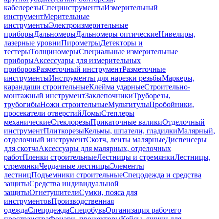
кабелерезы
Специнструменты
Измерительный
инструмент
Мерительные
инструменты
Электроизмерительные
приборы
Дальномеры
Дальномеры оптические
Нивелиры,
лазерные уровни
Пирометры
Детекторы и
тестеры
Толщиномеры
Специальные измерительные
приборы
Аксессуары для измерительных
приборов
Разметочный инструмент
Разметочные
инструменты
Инструменты для нарезки резьбы
Маркеры,
карандаши строительные
Клейма ударные
Строительно-
монтажный инструмент
Заклепочники
Труборезы,
трубогибы
Ножи строительные
Мультитулы
Пробойники,
просекатели отверстий
Ломы
Степлеры
механические
Стеклорезы
Прикаточные валики
Отделочный
инструмент
Плиткорезы
Кельмы, шпатели, гладилки
Малярный,
отделочный инструмент
Скотч, ленты малярные
Диспенсеры
для скотча
Аксессуары для малярных, отделочных
работ
Пленки строительные
Лестницы и стремянки
Лестницы,
стремянки
Чердачные лестницы
Элементы
лестниц
Подъемники строительные
Спецодежда и средства
защиты
Средства индивидуальной
защиты
Огнетушители
Сумки, пояса для
инструментов
Производственная
одежда
Спецодежда
Спецобувь
Организация рабочего
пространства
Фонари, прожекторы
Кейсы, ящики для