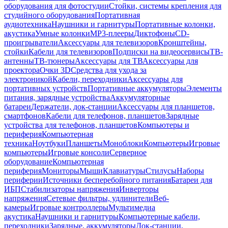
оборудования для фотостудии
Стойки, системы крепления для
студийного оборудования
Портативная
аудиотехника
Наушники и гарнитуры
Портативные колонки,
акустика
Умные колонки
MP3-плееры
Диктофоны
CD-
проигрыватели
Аксессуары для телевизоров
Кронштейны,
стойки
Кабели для телевизоров
Подписки на видеосервисы
ТВ-
антенны
ТВ-тюнеры
Аксессуары для ТВ
Аксессуары для
проектора
Очки 3D
Средства для ухода за
электроникой
Кабели, переходники
Аксессуары для
портативных устройств
Портативные аккумуляторы
Элементы
питания, зарядные устройства
Аккумуляторные
батареи
Держатели, док-станции
Аксессуары для планшетов,
смартфонов
Кабели для телефонов, планшетов
Зарядные
устройства для телефонов, планшетов
Компьютеры и
периферия
Компьютерная
техника
Ноутбуки
Планшеты
Моноблоки
Компьютеры
Игровые
компьютеры
Игровые консоли
Серверное
оборудование
Компьютерная
периферия
Мониторы
Мыши
Клавиатуры
Стилусы
Наборы
периферии
Источники бесперебойного питания
Батареи для
ИБП
Стабилизаторы напряжения
Инверторы
напряжения
Сетевые фильтры, удлинители
Веб-
камеры
Игровые контроллеры
Мультимедиа
акустика
Наушники и гарнитуры
Компьютерные кабели,
переходники
Зарядные, аккумуляторы
Док-станции,