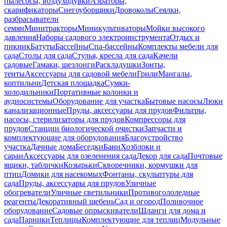
пылесосы, воздуходувки
Аэраторы,
скарификаторы
Снегоуборщики
Дровоколы
Сеялки,
разбрасыватели
семян
Минитракторы
Миникультиваторы
Мойки высокого
давления
Наборы садового электроинструмента
Отдых и
пикник
Батуты
Бассейны
Спа-бассейны
Комплекты мебели для
сада
Столы для сада
Стулья, кресла для сада
Качели
садовые
Гамаки, шезлонги
Раскладушки
Зонты,
тенты
Аксессуары для садовой мебели
Грили
Мангалы,
коптильни
Детская площадка
Сумки-
холодильники
Портативные колонки и
аудиосистемы
Оборудование для участка
Бытовые насосы
Люки
канализационные
Пруды, аксессуары для прудов
Фильтры,
насосы, стерилизаторы для прудов
Компрессоры для
прудов
Станции биологической очистки
Запчасти и
комплектующие для оборудования
Благоустройство
участка
Дачные дома
Беседки
Бани
Хозблоки и
сараи
Аксессуары для озеленения сада
Декор для сада
Почтовые
ящики, таблички
Козырьки
Скворечники, кормушки для
птиц
Домики для насекомых
Фонтаны, скульптуры для
сада
Пруды, аксессуары для прудов
Уличные
обогреватели
Уличные светильники
Противогололедные
реагенты
Декоративный щебень
Сад и огород
Поливочное
оборудование
Садовые опрыскиватели
Шланги для дома и
сада
Парники
Теплицы
Комплектующие для теплиц
Модульные