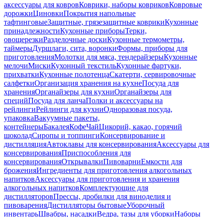
аксессуары для ковров
Коврики, наборы ковриков
Ковровые
дорожки
Циновки
Покрытия напольные
тафтинговые
Защитные, грязезащитные коврики
Кухонные
принадлежности
Кухонные приборы
Терки,
овощерезки
Разделочные доски
Кухонные термометры,
таймеры
Дуршлаги, сита, воронки
Формы, приборы для
приготовления
Молотки для мяса, тендерайзеры
Кухонные
мелочи
Миски
Кухонный текстиль
Кухонные фартуки,
прихватки
Кухонные полотенца
Скатерти, сервировочные
салфетки
Организация хранения на кухне
Посуда для
хранения
Органайзеры для кухни
Органайзеры для
специй
Посуда для ланча
Полки и аксессуары на
рейлинги
Рейлинги для кухни
Одноразовая посуда,
упаковка
Вакуумные пакеты,
контейнеры
Бакалея
Кофе
Чай
Цикорий, какао, горячий
шоколад
Сиропы и топпинги
Консервирование и
дистилляция
Автоклавы для консервирования
Аксессуары для
консервирования
Приспособления для
консервирования
Открывалки
Пивоварни
Емкости для
брожения
Ингредиенты для приготовления алкогольных
напитков
Аксессуары для приготовления и хранения
алкогольных напитков
Комплектующие для
дистилляторов
Прессы, дробилки для виноделия и
пивоварения
Дистилляторы бытовые
Уборочный
инвентарь
Швабры, насадки
Ведра, тазы для уборки
Наборы