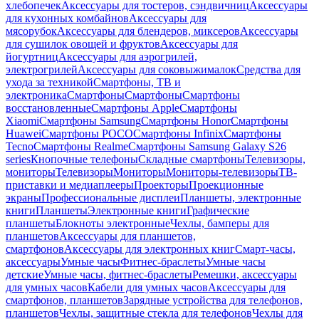
хлебопечек
Аксессуары для тостеров, сэндвичниц
Аксессуары
для кухонных комбайнов
Аксессуары для
мясорубок
Аксессуары для блендеров, миксеров
Аксессуары
для сушилок овощей и фруктов
Аксессуары для
йогуртниц
Аксессуары для аэрогрилей,
электрогрилей
Аксессуары для соковыжималок
Средства для
ухода за техникой
Смартфоны, ТВ и
электроника
Смартфоны
Смартфоны
Смартфоны
восстановленные
Смартфоны Apple
Смартфоны
Xiaomi
Смартфоны Samsung
Смартфоны Honor
Смартфоны
Huawei
Смартфоны POCO
Смартфоны Infinix
Смартфоны
Tecno
Смартфоны Realme
Смартфоны Samsung Galaxy S26
series
Кнопочные телефоны
Складные смартфоны
Телевизоры,
мониторы
Телевизоры
Мониторы
Мониторы-телевизоры
ТВ-
приставки и медиаплееры
Проекторы
Проекционные
экраны
Профессиональные дисплеи
Планшеты, электронные
книги
Планшеты
Электронные книги
Графические
планшеты
Блокноты электронные
Чехлы, бамперы для
планшетов
Аксессуары для планшетов,
смартфонов
Аксессуары для электронных книг
Смарт-часы,
аксессуары
Умные часы
Фитнес-браслеты
Умные часы
детские
Умные часы, фитнес-браслеты
Ремешки, аксессуары
для умных часов
Кабели для умных часов
Аксессуары для
смартфонов, планшетов
Зарядные устройства для телефонов,
планшетов
Чехлы, защитные стекла для телефонов
Чехлы для