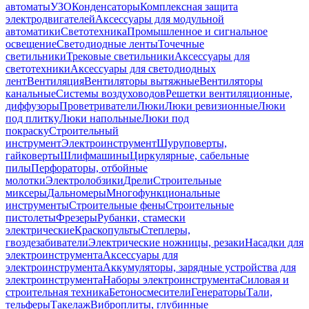
автоматы
УЗО
Конденсаторы
Комплексная защита
электродвигателей
Аксессуары для модульной
автоматики
Светотехника
Промышленное и сигнальное
освещение
Светодиодные ленты
Точечные
светильники
Трековые светильники
Аксессуары для
светотехники
Аксессуары для светодиодных
лент
Вентиляция
Вентиляторы вытяжные
Вентиляторы
канальные
Системы воздуховодов
Решетки вентиляционные,
диффузоры
Проветриватели
Люки
Люки ревизионные
Люки
под плитку
Люки напольные
Люки под
покраску
Строительный
инструмент
Электроинструмент
Шуруповерты,
гайковерты
Шлифмашины
Циркулярные, сабельные
пилы
Перфораторы, отбойные
молотки
Электролобзики
Дрели
Строительные
миксеры
Дальномеры
Многофункциональные
инструменты
Строительные фены
Строительные
пистолеты
Фрезеры
Рубанки, стамески
электрические
Краскопульты
Степлеры,
гвоздезабиватели
Электрические ножницы, резаки
Насадки для
электроинструмента
Аксессуары для
электроинструмента
Аккумуляторы, зарядные устройства для
электроинструмента
Наборы электроинструмента
Силовая и
строительная техника
Бетоносмесители
Генераторы
Тали,
тельферы
Такелаж
Виброплиты, глубинные