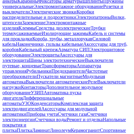
анкеры
Карабины
Фиксаторы арматуры
Шплинты
Пружины
универсальные
Электромонтажное оборудование
Розетки и
выключатели
Электрические звонки
Коробки
распределительные и подрозетники
Электропатроны
Вилки,
штепсели
Заземление
Электромонтажные
изделия
Клеммы
Средства диэлектрические
Трубки
термоусаживаемые
Изолирующие зажимы
Кабель и системы
для прокладки
Короба, трубы, металлорукав
Силовой
кабель
Наконечники, гильзы кабельные
Аксессуары для труб,
коробов
Кабельный крепеж
Арматура СИП
Электрощитовое
оборудование
Электрощиты
Аксессуары для
электрощита
Шины электротехнические
Выключатели
путевые, концевые
Трансформаторы
Аппаратура
управления
Рубильники
Предохранители
Частотные
преобразователи
Пускатели магнитные
Модульная
автоматика
Выключатели автоматические
Реле
Выключатели
нагрузки
Контакторы
Дополнительное модульное
оборудование
УЗИП
Автоматика пуска
двигателя
Дифференциальные
автоматы
УЗО
Конденсаторы
Комплексная защита
электродвигателей
Аксессуары для модульной
автоматики
Приборы учета
Счетчики газа
Счетчики
электроэнергии
Счетчики воды
Ремонт и отделка
Напольные
покрытия и
плитка
Плитка
Ламинат
Линолеум
Керамогранит
Спортивные