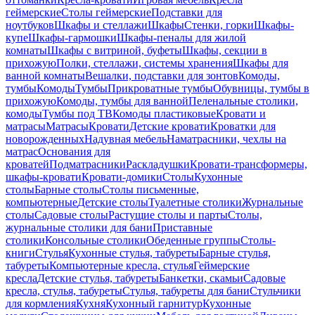
геймерские
Столы геймерские
Подставки для
ноутбуков
Шкафы и стеллажи
Шкафы
Стенки, горки
Шкафы-
купе
Шкафы-гармошки
Шкафы-пеналы для жилой
комнаты
Шкафы с витриной, буфеты
Шкафы, секции в
прихожую
Полки, стеллажи, системы хранения
Шкафы для
ванной комнаты
Вешалки, подставки для зонтов
Комоды,
тумбы
Комоды
Тумбы
Прикроватные тумбы
Обувницы, тумбы в
прихожую
Комоды, тумбы для ванной
Пеленальные столики,
комоды
Тумбы под ТВ
Комоды пластиковые
Кровати и
матрасы
Матрасы
Кровати
Детские кровати
Кроватки для
новорожденных
Надувная мебель
Наматрасники, чехлы на
матрас
Основания для
кроватей
Подматрасники
Раскладушки
Кровати-трансформеры,
шкафы-кровати
Кровати-домики
Столы
Кухонные
столы
Барные столы
Столы письменные,
компьютерные
Детские столы
Туалетные столики
Журнальные
столы
Садовые столы
Растущие столы и парты
Столы,
журнальные столики для бани
Приставные
столики
Консольные столики
Обеденные группы
Столы-
книги
Стулья
Кухонные стулья, табуреты
Барные стулья,
табуреты
Компьютерные кресла, стулья
Геймерские
кресла
Детские стулья, табуреты
Банкетки, скамьи
Садовые
кресла, стулья, табуреты
Стулья, табуреты для бани
Стульчики
для кормления
Кухня
Кухонный гарнитур
Кухонные