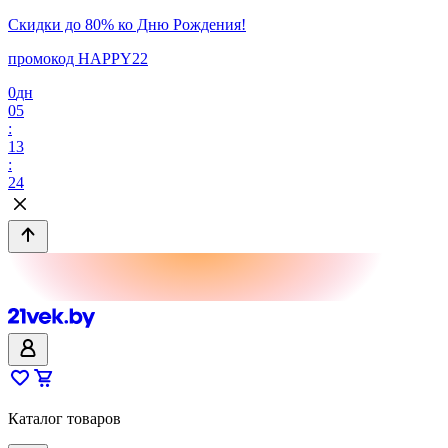
Скидки до 80% ко Дню Рождения!
промокод HAPPY22
0
дн
05
:
13
:
24
Каталог товаров