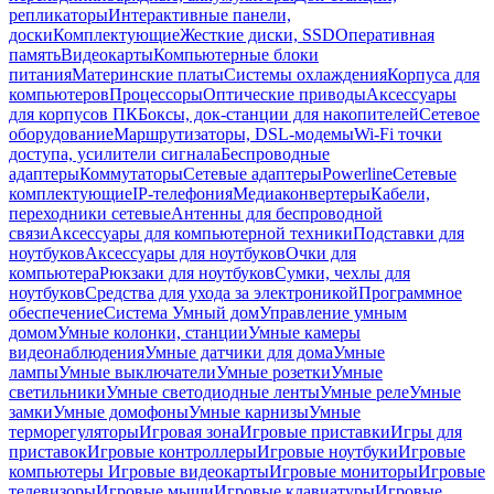
репликаторы
Интерактивные панели,
доски
Комплектующие
Жесткие диски, SSD
Оперативная
память
Видеокарты
Компьютерные блоки
питания
Материнские платы
Системы охлаждения
Корпуса для
компьютеров
Процессоры
Оптические приводы
Аксессуары
для корпусов ПК
Боксы, док-станции для накопителей
Сетевое
оборудование
Маршрутизаторы, DSL-модемы
Wi-Fi точки
доступа, усилители сигнала
Беспроводные
адаптеры
Коммутаторы
Сетевые адаптеры
Powerline
Сетевые
комплектующие
IP-телефония
Медиаконвертеры
Кабели,
переходники сетевые
Антенны для беспроводной
связи
Аксессуары для компьютерной техники
Подставки для
ноутбуков
Аксессуары для ноутбуков
Очки для
компьютера
Рюкзаки для ноутбуков
Сумки, чехлы для
ноутбуков
Средства для ухода за электроникой
Программное
обеспечение
Система Умный дом
Управление умным
домом
Умные колонки, станции
Умные камеры
видеонаблюдения
Умные датчики для дома
Умные
лампы
Умные выключатели
Умные розетки
Умные
светильники
Умные светодиодные ленты
Умные реле
Умные
замки
Умные домофоны
Умные карнизы
Умные
терморегуляторы
Игровая зона
Игровые приставки
Игры для
приставок
Игровые контроллеры
Игровые ноутбуки
Игровые
компьютеры
Игровые видеокарты
Игровые мониторы
Игровые
телевизоры
Игровые мыши
Игровые клавиатуры
Игровые