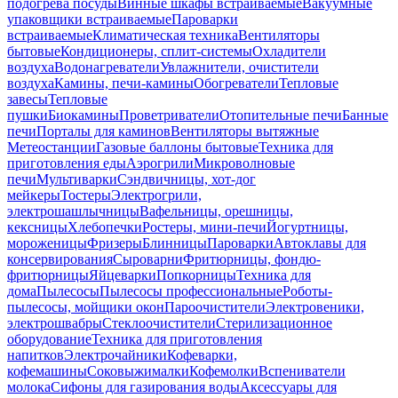
подогрева посуды
Винные шкафы встраиваемые
Вакуумные
упаковщики встраиваемые
Пароварки
встраиваемые
Климатическая техника
Вентиляторы
бытовые
Кондиционеры, сплит-системы
Охладители
воздуха
Водонагреватели
Увлажнители, очистители
воздуха
Камины, печи-камины
Обогреватели
Тепловые
завесы
Тепловые
пушки
Биокамины
Проветриватели
Отопительные печи
Банные
печи
Порталы для каминов
Вентиляторы вытяжные
Метеостанции
Газовые баллоны бытовые
Техника для
приготовления еды
Аэрогрили
Микроволновые
печи
Мультиварки
Сэндвичницы, хот-дог
мейкеры
Тостеры
Электрогрили,
электрошашлычницы
Вафельницы, орешницы,
кексницы
Хлебопечки
Ростеры, мини-печи
Йогуртницы,
мороженицы
Фризеры
Блинницы
Пароварки
Автоклавы для
консервирования
Сыроварни
Фритюрницы, фондю-
фритюрницы
Яйцеварки
Попкорницы
Техника для
дома
Пылесосы
Пылесосы профессиональные
Роботы-
пылесосы, мойщики окон
Пароочистители
Электровеники,
электрошвабры
Стеклоочистители
Стерилизационное
оборудование
Техника для приготовления
напитков
Электрочайники
Кофеварки,
кофемашины
Соковыжималки
Кофемолки
Вспениватели
молока
Сифоны для газирования воды
Аксессуары для