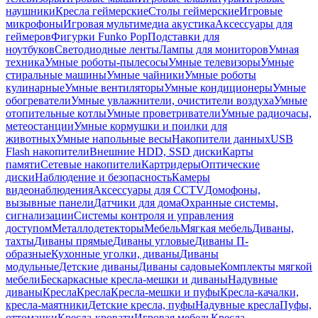
наушники
Кресла геймерские
Столы геймерские
Игровые
микрофоны
Игровая мультимедиа акустика
Аксессуары для
геймеров
Фигурки Funko Pop
Подставки для
ноутбуков
Светодиодные ленты
Лампы для мониторов
Умная
техника
Умные роботы-пылесосы
Умные телевизоры
Умные
стиральные машины
Умные чайники
Умные роботы
кулинарные
Умные вентиляторы
Умные кондиционеры
Умные
обогреватели
Умные увлажнители, очистители воздуха
Умные
отопительные котлы
Умные проветриватели
Умные радиочасы,
метеостанции
Умные кормушки и поилки для
животных
Умные напольные весы
Накопители данных
USB
Flash накопители
Внешние HDD, SSD диски
Карты
памяти
Сетевые накопители
Картридеры
Оптические
диски
Наблюдение и безопасность
Камеры
видеонаблюдения
Аксессуары для CCTV
Домофоны,
вызывные панели
Датчики для дома
Охранные системы,
сигнализации
Системы контроля и управления
доступом
Металлодетекторы
Мебель
Мягкая мебель
Диваны,
тахты
Диваны прямые
Диваны угловые
Диваны П-
образные
Кухонные уголки, диваны
Диваны
модульные
Детские диваны
Диваны садовые
Комплекты мягкой
мебели
Бескаркасные кресла-мешки и диваны
Надувные
диваны
Кресла
Кресла
Кресла-мешки и пуфы
Кресла-качалки,
кресла-маятники
Детские кресла, пуфы
Надувные кресла
Пуфы,
оттоманки
Кресла-кровати
Игровая мебель
Кресла