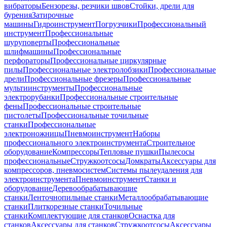
вибраторы
Бензорезы, резчики швов
Стойки, дрели для
бурения
Затирочные
машины
Гидроинструмент
Погрузчики
Профессиональный
инструмент
Профессиональные
шуруповерты
Профессиональные
шлифмашины
Профессиональные
перфораторы
Профессиональные циркулярные
пилы
Профессиональные электролобзики
Профессиональные
дрели
Профессиональные фрезеры
Профессиональные
мультиинструменты
Профессиональные
электрорубанки
Профессиональные строительные
фены
Профессиональные строительные
пистолеты
Профессиональные точильные
станки
Профессиональные
электроножницы
Пневмоинструмент
Наборы
профессионального электроинструмента
Строительное
оборудование
Компрессоры
Тепловые пушки
Пылесосы
профессиональные
Стружкоотсосы
Домкраты
Аксессуары для
компрессоров, пневмосистем
Системы пылеудаления для
электроинструмента
Пневмоинструмент
Станки и
оборудование
Деревообрабатывающие
станки
Ленточнопильные станки
Металлообрабатывающие
станки
Плиткорезные станки
Точильные
станки
Комплектующие для станков
Оснастка для
станков
Аксессуары для станков
Стружкоотсосы
Аксессуары