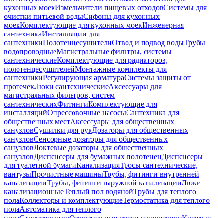
кухонных моек
Измельчители пищевых отходов
Системы для
очистки питьевой воды
Сифоны для кухонных
моек
Комплектующие для кухонных моек
Инженерная
сантехника
Инсталляции для
сантехники
Полотенцесушители
Отвод и подвод воды
Трубы
водопроводные
Магистральные фильтры, системы
сантехнические
Комплектующие для радиаторов,
полотенцесушителей
Монтажные комплекты для
сантехники
Регулирующая арматура
Системы защиты от
протечек
Люки сантехнические
Аксессуары для
магистральных фильтров, систем
сантехнических
Фитинги
Комплектующие для
инсталляций
Опрессовочные насосы
Сантехника для
общественных мест
Аксессуары для общественных
санузлов
Сушилки для рук
Дозаторы для общественных
санузлов
Сенсорные дозаторы для общественных
санузлов
Локтевые дозаторы для общественных
санузлов
Диспенсеры для бумажных полотенец
Диспенсеры
для туалетной бумаги
Канализация
Тросы сантехнические,
вантузы
Прочистные машины
Трубы, фитинги внутренней
канализации
Трубы, фитинги наружной канализации
Люки
канализационные
Теплый пол водяной
Трубы для теплого
пола
Коллекторы и комплектующие
Термостатика для теплого
пола
Автоматика для теплого
пола
Строительство
Строительные смеси и грунтовки
Клеевые