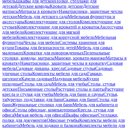
мебель
Шкафы для детской
Полки, стеллажи для
детской
Детские комоды
Кровати детские
Детские
матрасы
Матрасы в кроватку
Наматрасники, защитные чехлы
детские
Мебель для детского сада
Мебельная фурнитура и
аксессуары
Комплектующие для столов
Комплектующие для
стульев
Комплектующие для кроватей и кроваток
Аксессуары
для мебели
Комплектующие для мягкой
мебели
Комплектующие для корпусной мебели
Мебельная
фурнитура
Чехлы для мебели
Системы хранения для
кухни
Товары для безопасности детей
Мебель для самых
маленьких
Кроватки для новорожденных
Пеленальные
столики, комоды, матрасы
Манежи, кровати-манежи
Матрасы в
кроватку
Наматрасники, защитные чехлы в кроватку
Садовая
мебель
Садовые диваны, кресла
Садовые стулья
Садовые,
уличные столы
Комплекты мебели для сада
Гамаки,
шезлонги
Качели садовые
Надувная мебель
Кухни
походные
Столы для сада
Мебель для учебы
Столы, стулья
детские
Письменные столы
Растущие столы и парты
Растущие
кресла и стулья для учебы
Мебель для бани и сауны
Стулья,
табуретки, подставки для бани
Скамьи для бани
Столы для
бани
Журнальные столики для бани
Мебель для кабинета и
офиса
Столы офисные, компьютерные
Кресла, стулья для
офиса
Мягкая мебель для офиса
Шкафы офисные
Стеллажи,
полки для документов
Офисные тумбы
Комплекты мебели для
кабинета
Мебель для лоджии и балкона
Комплекты мебели для