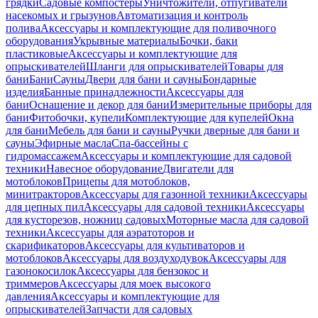
грядки
Садовые компостеры
Уничтожители, отпугиватели
насекомых и грызунов
Автоматизация и контроль
полива
Аксессуары и комплектующие для поливочного
оборудования
Укрывные материалы
Бочки, баки
пластиковые
Аксессуары и комплектующие для
опрыскивателей
Шланги для опрыскивателей
Товары для
бани
Бани
Сауны
Двери для бани и сауны
Бондарные
изделия
Банные принадлежности
Аксессуары для
бани
Оснащение и декор для бани
Измерительные приборы для
бани
Фитобочки, купели
Комплектующие для купелей
Окна
для бани
Мебель для бани и сауны
Ручки дверные для бани и
сауны
Эфирные масла
Спа-бассейны с
гидромассажем
Аксессуары и комплектующие для садовой
техники
Навесное оборудование
Двигатели для
мотоблоков
Прицепы для мотоблоков,
минитракторов
Аксессуары для газонной техники
Аксессуары
для цепных пил
Аксессуары для садовой техники
Аксессуары
для кусторезов, ножниц садовых
Моторные масла для садовой
техники
Аксессуары для аэратоторов и
скарификаторов
Аксессуары для культиваторов и
мотоблоков
Аксессуары для воздуходувок
Аксессуары для
газонокосилок
Аксессуары для бензокос и
триммеров
Аксессуары для моек высокого
давления
Аксессуары и комплектующие для
опрыскивателей
Запчасти для садовых