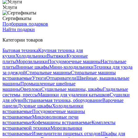
Услуги
Сертификаты
Подборщик подарков
Найти подарки
Категории товаров
Бытовая техника
Крупная техника для
кухни
Холодильники
Вытяжки
Кухонные
плиты
Морозильники
Посудомоечные машины
Настольные
плиты
Винные шкафы
Мини-холодильники
Техника для ухода
за одеждой
Стиральные машины
Стиральные машины
встраиваемые
Утюги
Отпариватели
Швейные, вышивальные
машины
Промышленные швейные
машины
Оверлоки
Сушильные машины, шкафы
Гладильные
системы, прессы
Машинки для удаления катышков
Сушилки
для обуви
Встраиваемая техника, оборудование
Варочные
панели
Духовые шкафы
Холодильники
встраиваемые
Посудомоечные машины
встраиваемые
Микроволновые печи
встраиваемые
Кофемашины встраиваемые
Комплекты
встраиваемой техники
Морозильники
встраиваемые
Измельчители пищевых отходов
Шкафы для