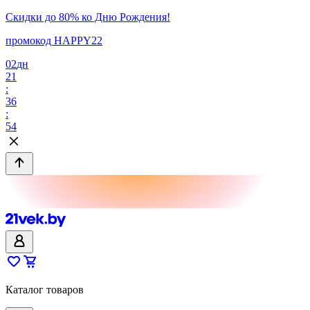
Скидки до 80% ко Дню Рождения!
промокод HAPPY22
02
дн
21
:
36
:
54
Каталог товаров