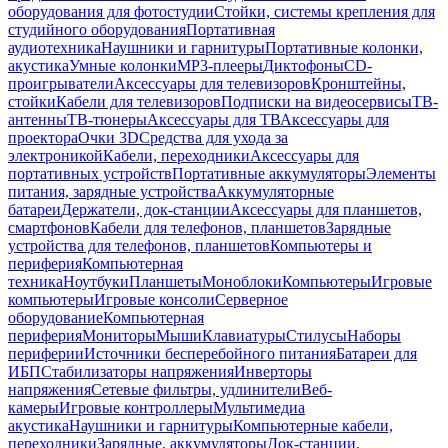
оборудования для фотостудии
Стойки, системы крепления для
студийного оборудования
Портативная
аудиотехника
Наушники и гарнитуры
Портативные колонки,
акустика
Умные колонки
MP3-плееры
Диктофоны
CD-
проигрыватели
Аксессуары для телевизоров
Кронштейны,
стойки
Кабели для телевизоров
Подписки на видеосервисы
ТВ-
антенны
ТВ-тюнеры
Аксессуары для ТВ
Аксессуары для
проектора
Очки 3D
Средства для ухода за
электроникой
Кабели, переходники
Аксессуары для
портативных устройств
Портативные аккумуляторы
Элементы
питания, зарядные устройства
Аккумуляторные
батареи
Держатели, док-станции
Аксессуары для планшетов,
смартфонов
Кабели для телефонов, планшетов
Зарядные
устройства для телефонов, планшетов
Компьютеры и
периферия
Компьютерная
техника
Ноутбуки
Планшеты
Моноблоки
Компьютеры
Игровые
компьютеры
Игровые консоли
Серверное
оборудование
Компьютерная
периферия
Мониторы
Мыши
Клавиатуры
Стилусы
Наборы
периферии
Источники бесперебойного питания
Батареи для
ИБП
Стабилизаторы напряжения
Инверторы
напряжения
Сетевые фильтры, удлинители
Веб-
камеры
Игровые контроллеры
Мультимедиа
акустика
Наушники и гарнитуры
Компьютерные кабели,
переходники
Зарядные, аккумуляторы
Док-станции,