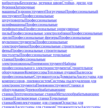
вибраторы
Бензорезы, резчики швов
Стойки, дрели для
бурения
Затирочные
машины
Гидроинструмент
Погрузчики
Профессиональный
инструмент
Профессиональные
шуруповерты
Профессиональные
шлифмашины
Профессиональные
перфораторы
Профессиональные циркулярные
пилы
Профессиональные электролобзики
Профессиональные
дрели
Профессиональные фрезеры
Профессиональные
мультиинструменты
Профессиональные
электрорубанки
Профессиональные строительные
фены
Профессиональные строительные
пистолеты
Профессиональные точильные
станки
Профессиональные
электроножницы
Пневмоинструмент
Наборы
профессионального электроинструмента
Строительное
оборудование
Компрессоры
Тепловые пушки
Пылесосы
профессиональные
Стружкоотсосы
Домкраты
Аксессуары для
компрессоров, пневмосистем
Системы пылеудаления для
электроинструмента
Пневмоинструмент
Станки и
оборудование
Деревообрабатывающие
станки
Ленточнопильные станки
Металлообрабатывающие
станки
Плиткорезные станки
Точильные
станки
Комплектующие для станков
Оснастка для
станков
Аксессуары для станков
Стружкоотсосы
Аксессуары