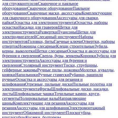
для стружкоотсосов
Сварочное и паяльное
оборудование
Сварочное оборудование
Паяльное
оборудование
Сварочные маски, аксессуары
Комплектующие
для сварочного оборудования
Аксессуары для сварки,
пайки
Оснастка для электроинструмента
Оснастка, наборы
оснастки
Насадки для граверов
Щетки для
электроинструмента
Развертки
Пуансоны
Щетки для
электродвигателей
Слесарный инструмент
Наборы
инструментов
Головки, биты
Гаечные ключи
Отвертки, наборы
отверток
Ножницы слесарные
Клещи строительные
Зубила,
керны, выколотки
Щетки слесарные
Оснастка и аксессуары для
бурения и сверления
Сверла, буры, зенкеры
Коронки
Зубила для
электроинструмента
Аксессуары для бурения и
сверления
Столярный инструмент
Тиски, струбцины,
гейферные зажимы
Ручные пилы, ножовки
Молотки, кувалды,
киянки
Напильники
Ручные стамески
Рубанки, рашпили
ручные
Оснастка и аксессуары для резания и
шлифования
Отрезные, пильные диски
Пильные полотна для
электроинструмента
Фрезы
Шлифовальные диски, насадки,
листы
Шлифовальные чашки
Точильные камни, круги,
сегменты
Полировальные валы
Направляющие
шины
Комплектующие для резания
Аксессуары для
резания
Аксессуары для шлифования
Электромонтажный
инструмент
Обжимной инструмент
Плоскогубцы,
круглогубцы
Кусачки, болторезы,