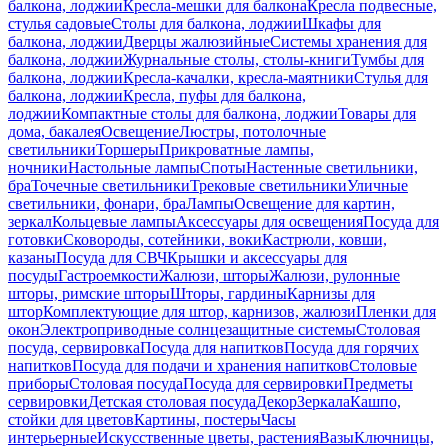
балкона, лоджии
Кресла-мешки для балкона
Кресла подвесные,
стулья садовые
Столы для балкона, лоджии
Шкафы для
балкона, лоджии
Дверцы жалюзийные
Системы хранения для
балкона, лоджии
Журнальные столы, столы-книги
Тумбы для
балкона, лоджии
Кресла-качалки, кресла-маятники
Стулья для
балкона, лоджии
Кресла, пуфы для балкона,
лоджии
Компактные столы для балкона, лоджии
Товары для
дома, бакалея
Освещение
Люстры, потолочные
светильники
Торшеры
Прикроватные лампы,
ночники
Настольные лампы
Споты
Настенные светильники,
бра
Точечные светильники
Трековые светильники
Уличные
светильники, фонари, бра
Лампы
Освещение для картин,
зеркал
Кольцевые лампы
Аксессуары для освещения
Посуда для
готовки
Сковороды, сотейники, воки
Кастрюли, ковши,
казаны
Посуда для СВЧ
Крышки и аксессуары для
посуды
Гастроемкости
Жалюзи, шторы
Жалюзи, рулонные
шторы, римские шторы
Шторы, гардины
Карнизы для
штор
Комплектующие для штор, карнизов, жалюзи
Пленки для
окон
Электроприводные солнцезащитные системы
Столовая
посуда, сервировка
Посуда для напитков
Посуда для горячих
напитков
Посуда для подачи и хранения напитков
Столовые
приборы
Столовая посуда
Посуда для сервировки
Предметы
сервировки
Детская столовая посуда
Декор
Зеркала
Кашпо,
стойки для цветов
Картины, постеры
Часы
интерьерные
Искусственные цветы, растения
Вазы
Ключницы,