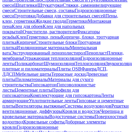
смеси
Шпатлевки
Штукатурки
Стяжки, самонивелирующие
смеси
Строительные смеси, составы
Гидроизоляционные
смеси
Грунтовки
Добавки для строительных смесей
Пены,
клеи, герметики
Жидкие гвозди
Герметики
Монтажная
пена
Клеи для обоев
Клеи для напольных
покрытий
Очистители, растворители
Фиксаторы
резьбы
Клеи
Герметики, пены
Кирпичи, блоки, тротуарная
плитка
Кирпичи
Строительные блоки
Тротуарная
плитка
Изоляционные материалы
Минеральная
вата
Экструдированный пенополистирол
Пенопласт
Пленки,
мембраны
Отражающая теплоизоляция
Гидроизоляционные
ленты
Поликарбонат
Шумоизоляция
Теплоизоляция
Звукоизоляц
плитные и пиломатериалы
Плиты OSB
Фанера
ДСП,
ЛДСП
Мебельные щиты
Террасные доски
Древесные
плиты
Пиломатериалы
Материалы для сухого
строительства
Гипсокартон
Гипсоволокнистые
листы
Цементные плиты
Профили для
гипсокартона
Комплектующие для гипсокартона
Ленты
армирующие
Уплотнительные ленты
Гипсовые и цементные
плиты
Вентиляторы вытяжные
Системы воздуховодов
Решетки
вентиляционные, диффузоры
Кровля и водосток
Черепица и
кровельные материалы
Водосточные системы
Поверхностный
водоотвод
Кровельные софиты
Доборные элементы
кровли
Гидроизоляционные