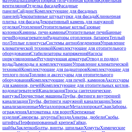
материалы
Шифер
Профнастил
Рулонная кровля
Кровельная
вентиляция
Отделка фасада
Фасадные
панели
Сайдинг
Комплектующие для фасадных
панелей
Декоративные штукатурки для фасада
Клинкерная
плитка для фасада
Декоративный камень для наружной
отделки
Отопление
Отопительные котлы
Газовые
колонки
Камины, печи-камины
Отопительные печи
Банные
печи
Водонагреватели
Радиаторы отопления, батареи
Теплый
пол
Теплые плинтусы
Системы антиобледенения
Управление
климатической техникой
Комплектующие для отопительного
оборудования
Стабилизаторы напряжения
Насосы
циркуляционные
Регулирующая арматура
Отвод и подвод
воды
Дымоходы и комплектующие
Управление климатической
техникой
Комплектующие для радиаторов
Комплектующие для
теплого пола
Топливо и аксессуары для отопительного
оборудования
Комплектующие для печей, каминов
Аксессуары
для каминов, печей
Комплектующие для отопительных котлов,
водонагревателей
Канализация
Тросы сантехнические,
вантузы
Прочистные машины
Трубы, фитинги внутренней
канализации
Трубы, фитинги наружной канализации
Люки
канализационные
Металлопрокат
Металлопрокат
Сваи
Заборы,
ограждения
Автоматика для ворот
Крепежные
изделия
Саморезы, шурупы
Гвозди
Анкеры, дюбели
Скобы,
штифты
Перфорированный крепеж
Гайки,
шайбы
Заклепки
Болты, винты, шпильки
Хомуты
Химические