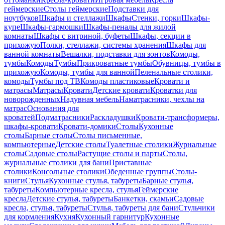
геймерские
Столы геймерские
Подставки для
ноутбуков
Шкафы и стеллажи
Шкафы
Стенки, горки
Шкафы-
купе
Шкафы-гармошки
Шкафы-пеналы для жилой
комнаты
Шкафы с витриной, буфеты
Шкафы, секции в
прихожую
Полки, стеллажи, системы хранения
Шкафы для
ванной комнаты
Вешалки, подставки для зонтов
Комоды,
тумбы
Комоды
Тумбы
Прикроватные тумбы
Обувницы, тумбы в
прихожую
Комоды, тумбы для ванной
Пеленальные столики,
комоды
Тумбы под ТВ
Комоды пластиковые
Кровати и
матрасы
Матрасы
Кровати
Детские кровати
Кроватки для
новорожденных
Надувная мебель
Наматрасники, чехлы на
матрас
Основания для
кроватей
Подматрасники
Раскладушки
Кровати-трансформеры,
шкафы-кровати
Кровати-домики
Столы
Кухонные
столы
Барные столы
Столы письменные,
компьютерные
Детские столы
Туалетные столики
Журнальные
столы
Садовые столы
Растущие столы и парты
Столы,
журнальные столики для бани
Приставные
столики
Консольные столики
Обеденные группы
Столы-
книги
Стулья
Кухонные стулья, табуреты
Барные стулья,
табуреты
Компьютерные кресла, стулья
Геймерские
кресла
Детские стулья, табуреты
Банкетки, скамьи
Садовые
кресла, стулья, табуреты
Стулья, табуреты для бани
Стульчики
для кормления
Кухня
Кухонный гарнитур
Кухонные