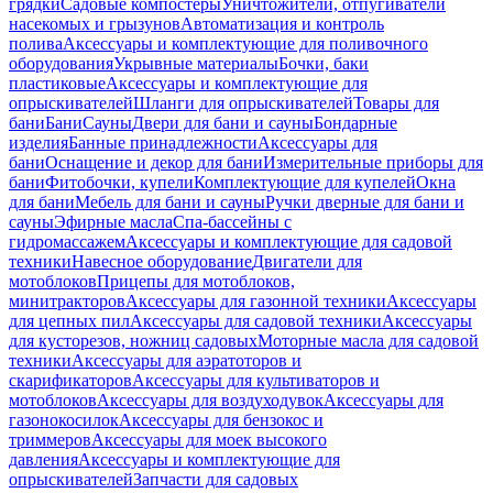
грядки
Садовые компостеры
Уничтожители, отпугиватели
насекомых и грызунов
Автоматизация и контроль
полива
Аксессуары и комплектующие для поливочного
оборудования
Укрывные материалы
Бочки, баки
пластиковые
Аксессуары и комплектующие для
опрыскивателей
Шланги для опрыскивателей
Товары для
бани
Бани
Сауны
Двери для бани и сауны
Бондарные
изделия
Банные принадлежности
Аксессуары для
бани
Оснащение и декор для бани
Измерительные приборы для
бани
Фитобочки, купели
Комплектующие для купелей
Окна
для бани
Мебель для бани и сауны
Ручки дверные для бани и
сауны
Эфирные масла
Спа-бассейны с
гидромассажем
Аксессуары и комплектующие для садовой
техники
Навесное оборудование
Двигатели для
мотоблоков
Прицепы для мотоблоков,
минитракторов
Аксессуары для газонной техники
Аксессуары
для цепных пил
Аксессуары для садовой техники
Аксессуары
для кусторезов, ножниц садовых
Моторные масла для садовой
техники
Аксессуары для аэратоторов и
скарификаторов
Аксессуары для культиваторов и
мотоблоков
Аксессуары для воздуходувок
Аксессуары для
газонокосилок
Аксессуары для бензокос и
триммеров
Аксессуары для моек высокого
давления
Аксессуары и комплектующие для
опрыскивателей
Запчасти для садовых