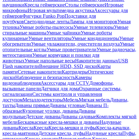
наушники
Кресла геймерские
Столы геймерские
Игровые
микрофоны
Игровая мультимедиа акустика
Аксессуары для
геймеров
Фигурки Funko Pop
Подставки для
ноутбуков
Светодиодные ленты
Лампы для мониторов
Умная
техника
Умные роботы-пылесосы
Умные телевизоры
Умные
стиральные машины
Умные чайники
Умные роботы
кулинарные
Умные вентиляторы
Умные кондиционеры
Умные
обогреватели
Умные увлажнители, очистители воздуха
Умные
отопительные котлы
Умные проветриватели
Умные радиочасы,
метеостанции
Умные кормушки и поилки для
животных
Умные напольные весы
Накопители данных
USB
Flash накопители
Внешние HDD, SSD диски
Карты
памяти
Сетевые накопители
Картридеры
Оптические
диски
Наблюдение и безопасность
Камеры
видеонаблюдения
Аксессуары для CCTV
Домофоны,
вызывные панели
Датчики для дома
Охранные системы,
сигнализации
Системы контроля и управления
доступом
Металлодетекторы
Мебель
Мягкая мебель
Диваны,
тахты
Диваны прямые
Диваны угловые
Диваны П-
образные
Кухонные уголки, диваны
Диваны
модульные
Детские диваны
Диваны садовые
Комплекты мягкой
мебели
Бескаркасные кресла-мешки и диваны
Надувные
диваны
Кресла
Кресла
Кресла-мешки и пуфы
Кресла-качалки,
кресла-маятники
Детские кресла, пуфы
Надувные кресла
Пуфы,
оттоманки
Кресла-кровати
Игровая мебель
Кресла