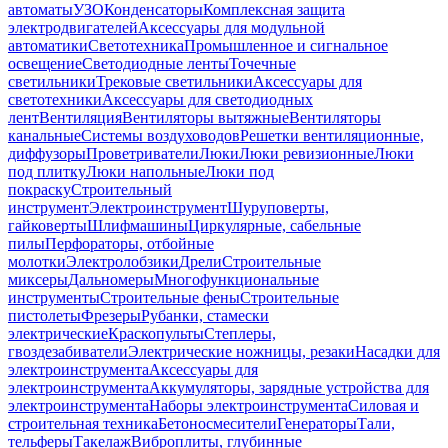
автоматы
УЗО
Конденсаторы
Комплексная защита
электродвигателей
Аксессуары для модульной
автоматики
Светотехника
Промышленное и сигнальное
освещение
Светодиодные ленты
Точечные
светильники
Трековые светильники
Аксессуары для
светотехники
Аксессуары для светодиодных
лент
Вентиляция
Вентиляторы вытяжные
Вентиляторы
канальные
Системы воздуховодов
Решетки вентиляционные,
диффузоры
Проветриватели
Люки
Люки ревизионные
Люки
под плитку
Люки напольные
Люки под
покраску
Строительный
инструмент
Электроинструмент
Шуруповерты,
гайковерты
Шлифмашины
Циркулярные, сабельные
пилы
Перфораторы, отбойные
молотки
Электролобзики
Дрели
Строительные
миксеры
Дальномеры
Многофункциональные
инструменты
Строительные фены
Строительные
пистолеты
Фрезеры
Рубанки, стамески
электрические
Краскопульты
Степлеры,
гвоздезабиватели
Электрические ножницы, резаки
Насадки для
электроинструмента
Аксессуары для
электроинструмента
Аккумуляторы, зарядные устройства для
электроинструмента
Наборы электроинструмента
Силовая и
строительная техника
Бетоносмесители
Генераторы
Тали,
тельферы
Такелаж
Виброплиты, глубинные