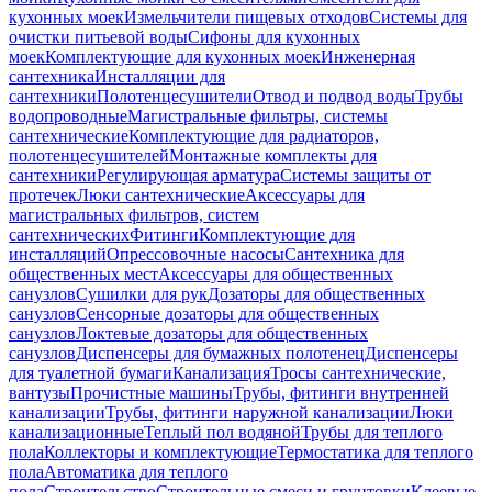
кухонных моек
Измельчители пищевых отходов
Системы для
очистки питьевой воды
Сифоны для кухонных
моек
Комплектующие для кухонных моек
Инженерная
сантехника
Инсталляции для
сантехники
Полотенцесушители
Отвод и подвод воды
Трубы
водопроводные
Магистральные фильтры, системы
сантехнические
Комплектующие для радиаторов,
полотенцесушителей
Монтажные комплекты для
сантехники
Регулирующая арматура
Системы защиты от
протечек
Люки сантехнические
Аксессуары для
магистральных фильтров, систем
сантехнических
Фитинги
Комплектующие для
инсталляций
Опрессовочные насосы
Сантехника для
общественных мест
Аксессуары для общественных
санузлов
Сушилки для рук
Дозаторы для общественных
санузлов
Сенсорные дозаторы для общественных
санузлов
Локтевые дозаторы для общественных
санузлов
Диспенсеры для бумажных полотенец
Диспенсеры
для туалетной бумаги
Канализация
Тросы сантехнические,
вантузы
Прочистные машины
Трубы, фитинги внутренней
канализации
Трубы, фитинги наружной канализации
Люки
канализационные
Теплый пол водяной
Трубы для теплого
пола
Коллекторы и комплектующие
Термостатика для теплого
пола
Автоматика для теплого
пола
Строительство
Строительные смеси и грунтовки
Клеевые