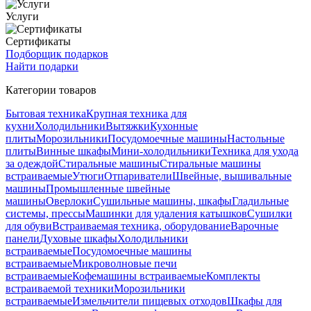
Услуги
Сертификаты
Подборщик подарков
Найти подарки
Категории товаров
Бытовая техника
Крупная техника для
кухни
Холодильники
Вытяжки
Кухонные
плиты
Морозильники
Посудомоечные машины
Настольные
плиты
Винные шкафы
Мини-холодильники
Техника для ухода
за одеждой
Стиральные машины
Стиральные машины
встраиваемые
Утюги
Отпариватели
Швейные, вышивальные
машины
Промышленные швейные
машины
Оверлоки
Сушильные машины, шкафы
Гладильные
системы, прессы
Машинки для удаления катышков
Сушилки
для обуви
Встраиваемая техника, оборудование
Варочные
панели
Духовые шкафы
Холодильники
встраиваемые
Посудомоечные машины
встраиваемые
Микроволновые печи
встраиваемые
Кофемашины встраиваемые
Комплекты
встраиваемой техники
Морозильники
встраиваемые
Измельчители пищевых отходов
Шкафы для