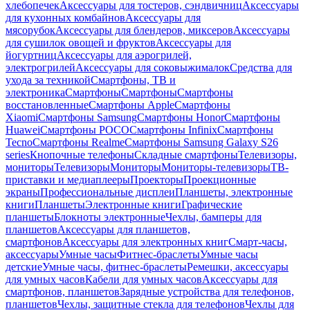
хлебопечек
Аксессуары для тостеров, сэндвичниц
Аксессуары
для кухонных комбайнов
Аксессуары для
мясорубок
Аксессуары для блендеров, миксеров
Аксессуары
для сушилок овощей и фруктов
Аксессуары для
йогуртниц
Аксессуары для аэрогрилей,
электрогрилей
Аксессуары для соковыжималок
Средства для
ухода за техникой
Смартфоны, ТВ и
электроника
Смартфоны
Смартфоны
Смартфоны
восстановленные
Смартфоны Apple
Смартфоны
Xiaomi
Смартфоны Samsung
Смартфоны Honor
Смартфоны
Huawei
Смартфоны POCO
Смартфоны Infinix
Смартфоны
Tecno
Смартфоны Realme
Смартфоны Samsung Galaxy S26
series
Кнопочные телефоны
Складные смартфоны
Телевизоры,
мониторы
Телевизоры
Мониторы
Мониторы-телевизоры
ТВ-
приставки и медиаплееры
Проекторы
Проекционные
экраны
Профессиональные дисплеи
Планшеты, электронные
книги
Планшеты
Электронные книги
Графические
планшеты
Блокноты электронные
Чехлы, бамперы для
планшетов
Аксессуары для планшетов,
смартфонов
Аксессуары для электронных книг
Смарт-часы,
аксессуары
Умные часы
Фитнес-браслеты
Умные часы
детские
Умные часы, фитнес-браслеты
Ремешки, аксессуары
для умных часов
Кабели для умных часов
Аксессуары для
смартфонов, планшетов
Зарядные устройства для телефонов,
планшетов
Чехлы, защитные стекла для телефонов
Чехлы для