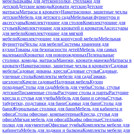
мебель
Шкафы для детской
Полки, стеллажи для
детской
Детские комоды
Кровати детские
Детские
матрасы
Матрасы в кроватку
Наматрасники, защитные чехлы
детские
Мебель для детского сада
Мебельная фурнитура и
аксессуары
Комплектующие для столов
Комплектующие для
стульев
Комплектующие для кроватей и кроваток
Аксессуары
для мебели
Комплектующие для мягкой
мебели
Комплектующие для корпусной мебели
Мебельная
фурнитура
Чехлы для мебели
Системы хранения для
кухни
Товары для безопасности детей
Мебель для самых
маленьких
Кроватки для новорожденных
Пеленальные
столики, комоды, матрасы
Манежи, кровати-манежи
Матрасы в
кроватку
Наматрасники, защитные чехлы в кроватку
Садовая
мебель
Садовые диваны, кресла
Садовые стулья
Садовые,
уличные столы
Комплекты мебели для сада
Гамаки,
шезлонги
Качели садовые
Надувная мебель
Кухни
походные
Столы для сада
Мебель для учебы
Столы, стулья
детские
Письменные столы
Растущие столы и парты
Растущие
кресла и стулья для учебы
Мебель для бани и сауны
Стулья,
табуретки, подставки для бани
Скамьи для бани
Столы для
бани
Журнальные столики для бани
Мебель для кабинета и
офиса
Столы офисные, компьютерные
Кресла, стулья для
офиса
Мягкая мебель для офиса
Шкафы офисные
Стеллажи,
полки для документов
Офисные тумбы
Комплекты мебели для
кабинета
Мебель для лоджии и балкона
Комплекты мебели для