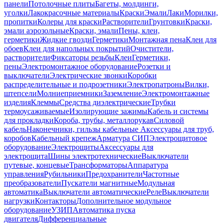
панели
Потолочные плиты
Багеты, молдинги,
уголки
Лакокрасочные материалы
Краски
Эмали
Лаки
Морилки,
пропитки
Колеры для краски
Растворители
Грунтовки
Краски,
эмали аэрозольные
Краски, эмали
Пены, клеи,
герметики
Жидкие гвозди
Герметики
Монтажная пена
Клеи для
обоев
Клеи для напольных покрытий
Очистители,
растворители
Фиксаторы резьбы
Клеи
Герметики,
пены
Электромонтажное оборудование
Розетки и
выключатели
Электрические звонки
Коробки
распределительные и подрозетники
Электропатроны
Вилки,
штепсели
Молниеприемники
Заземление
Электромонтажные
изделия
Клеммы
Средства диэлектрические
Трубки
термоусаживаемые
Изолирующие зажимы
Кабель и системы
для прокладки
Короба, трубы, металлорукав
Силовой
кабель
Наконечники, гильзы кабельные
Аксессуары для труб,
коробов
Кабельный крепеж
Арматура СИП
Электрощитовое
оборудование
Электрощиты
Аксессуары для
электрощита
Шины электротехнические
Выключатели
путевые, концевые
Трансформаторы
Аппаратура
управления
Рубильники
Предохранители
Частотные
преобразователи
Пускатели магнитные
Модульная
автоматика
Выключатели автоматические
Реле
Выключатели
нагрузки
Контакторы
Дополнительное модульное
оборудование
УЗИП
Автоматика пуска
двигателя
Дифференциальные