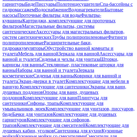
гарнитуры
Биде
Писсуары
Полотенцесушители
Спа-бассейны с
гидромассажем
Водоснабжение
Водонагреватели
Бытовые
насосы
Проточные фильтры для воды
Фильтры-
кувшины
Картриджи, комплектующие для проточных
фильтров
Магистральные фильтры, системы
сантехнические
Аксессуары для магистральных фильтров,
систем сантехнических
Трубы полипропиленовые
Фитинги
полипропиленовые
Расширительные баки,
гидроаккумуляторы
Обустройство ванной комнаты и
туалета
Мебель для ванной
Зеркала для ванной
Аксессуары для
ванной и туалета
Сиденья и чехлы для унитаза
Шторки,
карнизы для ванны
Стеклянные, пластиковые шторки для
ванны
Наборы для ванной и туалета
Зеркала
косметические
Сиденья для ванны
Коврики для ванной и
туалета
Экран-дверки в туалет
Комплектующие для мебели в
ванную
Комплектующие для сантехники
Экраны для ванн,
душевых поддонов
Опоры для ванн, душевых
поддонов
Комплектующие для ванн
Плинтусы для
сантехники
Сифоны, трапы
Комплектующие для
умывальников, моек
Комплектующие для унитазов, писсуаров,
биде
Бачки для унитазов
Комплектующие для душевых
гарнитуров
Комплектующие для сифонов,
трапов
Комплектующие для смесителей
Комплектующие для
душевых кабин, уголков
Сантехника для кухни
Кухонные
мойки
Кухонные мойки со смесителями
Смесители для