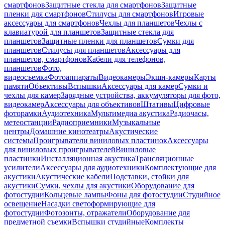
смартфонов
Защитные стекла для смартфонов
Защитные
пленки для смартфонов
Стилусы для смартфонов
Игровые
аксессуары для смартфонов
Чехлы для планшетов
Чехлы с
клавиатурой для планшетов
Защитные стекла для
планшетов
Защитные пленки для планшетов
Сумки для
планшетов
Стилусы для планшетов
Аксессуары для
планшетов, смартфонов
Кабели для телефонов,
планшетов
Фото,
видеосъемка
Фотоаппараты
Видеокамеры
Экшн-камеры
Карты
памяти
Объективы
Вспышки
Аксессуары для камер
Сумки и
чехлы для камер
Зарядные устройства, аккумуляторы для фото,
видеокамер
Аксессуары для объективов
Штативы
Цифровые
фоторамки
Аудиотехника
Мультимедиа акустика
Радиочасы,
метеостанции
Радиоприемники
Музыкальные
центры
Домашние кинотеатры
Акустические
системы
Проигрыватели виниловых пластинок
Аксессуары
для виниловых проигрывателей
Виниловые
пластинки
Инсталляционная акустика
Трансляционные
усилители
Аксессуары для аудиотехники
Комплектующие для
акустики
Акустические кабели
Подставки, стойки для
акустики
Сумки, чехлы для акустики
Оборудование для
фотостудии
Кольцевые лампы
Фоны для фотостудии
Студийное
освещение
Насадки светоформирующие для
фотостудии
Фотозонты, отражатели
Оборудование для
предметной съемки
Вспышки студийные
Комплекты