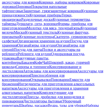
аксессуары для ковров
Коврики, наборы ковриков
Ковровые
дорожки
Циновки
Покрытия напольные
тафтинговые
Защитные, грязезащитные коврики
Кухонные
принадлежности
Кухонные приборы
Терки,
овощерезки
Разделочные доски
Кухонные термометры,
таймеры
Дуршлаги, сита, воронки
Формы, приборы для
приготовления
Молотки для мяса, тендерайзеры
Кухонные
мелочи
Миски
Кухонный текстиль
Кухонные фартуки,
прихватки
Кухонные полотенца
Скатерти, сервировочные
салфетки
Организация хранения на кухне
Посуда для
хранения
Органайзеры для кухни
Органайзеры для
специй
Посуда для ланча
Полки и аксессуары на
рейлинги
Рейлинги для кухни
Одноразовая посуда,
упаковка
Вакуумные пакеты,
контейнеры
Бакалея
Кофе
Чай
Цикорий, какао, горячий
шоколад
Сиропы и топпинги
Консервирование и
дистилляция
Автоклавы для консервирования
Аксессуары для
консервирования
Приспособления для
консервирования
Открывалки
Пивоварни
Емкости для
брожения
Ингредиенты для приготовления алкогольных
напитков
Аксессуары для приготовления и хранения
алкогольных напитков
Комплектующие для
дистилляторов
Прессы, дробилки для виноделия и
пивоварения
Дистилляторы бытовые
Уборочный
инвентарь
Швабры, насадки
Ведра, тазы для уборки
Наборы