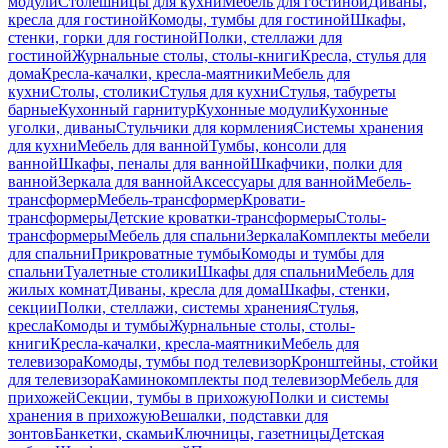
модули
Столешницы для кухни
Мебель для гостиной
Диваны,
кресла для гостиной
Комоды, тумбы для гостиной
Шкафы,
стенки, горки для гостиной
Полки, стеллажи для
гостиной
Журнальные столы, столы-книги
Кресла, стулья для
дома
Кресла-качалки, кресла-маятники
Мебель для
кухни
Столы, столики
Стулья для кухни
Стулья, табуреты
барные
Кухонный гарнитур
Кухонные модули
Кухонные
уголки, диваны
Стульчики для кормления
Системы хранения
для кухни
Мебель для ванной
Тумбы, консоли для
ванной
Шкафы, пеналы для ванной
Шкафчики, полки для
ванной
Зеркала для ванной
Аксессуары для ванной
Мебель-
трансформер
Мебель-трансформер
Кровати-
трансформеры
Детские кроватки-трансформеры
Столы-
трансформеры
Мебель для спальни
Зеркала
Комплекты мебели
для спальни
Прикроватные тумбы
Комоды и тумбы для
спальни
Туалетные столики
Шкафы для спальни
Мебель для
жилых комнат
Диваны, кресла для дома
Шкафы, стенки,
секции
Полки, стеллажи, системы хранения
Стулья,
кресла
Комоды и тумбы
Журнальные столы, столы-
книги
Кресла-качалки, кресла-маятники
Мебель для
телевизора
Комоды, тумбы под телевизор
Кронштейны, стойки
для телевизора
Каминокомплекты под телевизор
Мебель для
прихожей
Секции, тумбы в прихожую
Полки и системы
хранения в прихожую
Вешалки, подставки для
зонтов
Банкетки, скамьи
Ключницы, газетницы
Детская