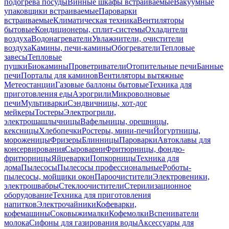
подогрева посуды
Винные шкафы встраиваемые
Вакуумные
упаковщики встраиваемые
Пароварки
встраиваемые
Климатическая техника
Вентиляторы
бытовые
Кондиционеры, сплит-системы
Охладители
воздуха
Водонагреватели
Увлажнители, очистители
воздуха
Камины, печи-камины
Обогреватели
Тепловые
завесы
Тепловые
пушки
Биокамины
Проветриватели
Отопительные печи
Банные
печи
Порталы для каминов
Вентиляторы вытяжные
Метеостанции
Газовые баллоны бытовые
Техника для
приготовления еды
Аэрогрили
Микроволновые
печи
Мультиварки
Сэндвичницы, хот-дог
мейкеры
Тостеры
Электрогрили,
электрошашлычницы
Вафельницы, орешницы,
кексницы
Хлебопечки
Ростеры, мини-печи
Йогуртницы,
мороженицы
Фризеры
Блинницы
Пароварки
Автоклавы для
консервирования
Сыроварни
Фритюрницы, фондю-
фритюрницы
Яйцеварки
Попкорницы
Техника для
дома
Пылесосы
Пылесосы профессиональные
Роботы-
пылесосы, мойщики окон
Пароочистители
Электровеники,
электрошвабры
Стеклоочистители
Стерилизационное
оборудование
Техника для приготовления
напитков
Электрочайники
Кофеварки,
кофемашины
Соковыжималки
Кофемолки
Вспениватели
молока
Сифоны для газирования воды
Аксессуары для