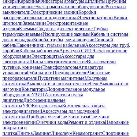
анкеры
Карабины
Фиксаторы арматуры
Шплинты
Пружины
универсальные
Электромонтажное оборудование
Розетки и
выключатели
Электрические звонки
Коробки
распределительные и подрозетники
Электропатроны
Вилки,
штепсели
Заземление
Электромонтажные
изделия
Клеммы
Средства диэлектрические
Трубки
термоусаживаемые
Изолирующие зажимы
Кабель и системы
для прокладки
Короба, трубы, металлорукав
Силовой
кабель
Наконечники, гильзы кабельные
Аксессуары для труб,
коробов
Кабельный крепеж
Арматура СИП
Электрощитовое
оборудование
Электрощиты
Аксессуары для
электрощита
Шины электротехнические
Выключатели
путевые, концевые
Трансформаторы
Аппаратура
управления
Рубильники
Предохранители
Частотные
преобразователи
Пускатели магнитные
Модульная
автоматика
Выключатели автоматические
Реле
Выключатели
нагрузки
Контакторы
Дополнительное модульное
оборудование
УЗИП
Автоматика пуска
двигателя
Дифференциальные
автоматы
УЗО
Конденсаторы
Комплексная защита
электродвигателей
Аксессуары для модульной
автоматики
Приборы учета
Счетчики газа
Счетчики
электроэнергии
Счетчики воды
Ремонт и отделка
Напольные
покрытия и
плитка
Плитка
Ламинат
Линолеум
Керамогранит
Спортивные