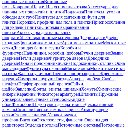
напольные покрытия
Виниловые
полы
Ковролин
Паркет
Искусственная трава
Аксессуары для
напольных покрытий и плитки
Подложка
Плинтусы, уголки,
обводы для труб
Плинтусы для сантехники
Фуги для
плитки
Порожки, профили для пола и плитки
Приспособления
для укладки плитки
Системы выравнивания
плитки
Аксессуары для напольных
покрытий
Реставрационные материалы
Двери и арки
Двери
входные
Двери межкомнатные
Арки межкомнатные
Москитные
сетки
Двери для бани и сауны
Коробки и
фурнитура
Наличники, коробки, доборы
Ручки дверные
Замки
дверные
Петли дверные
Фурнитура дверная
Доводчики
дверные
Окна и подоконники
Окна
Подоконники, отливы
Окна
мансардные
Фурнитура оконная
Мягкие окна
Москитные сетки
на окна
Жалюзи уличные
Пленки солнцезащитные
Крепежные
изделия
Саморезы, шурупы
Гвозди
Анкеры, дюбели
Скобы,
штифты
Перфорированный крепеж
Гайки,
шайбы
Заклепки
Болты, винты, шпильки
Хомуты
Химические
анкеры
Карабины
Фиксаторы арматуры
Шплинты
Пружины
универсальные
Отделка стен
Обои
Жидкие
обои
Фотообои
Штукатурки декоративные
Декоративный
камень
Скинали
Пленки самоклеящиеся
Армирующие
сетки
Стеновые панели
Уголки, маяки,
профили
Вагонка
Стеклохолсты, флизелин
Экраны для
радиаторов
Отделка потолка
Потолочные системы
Потолочные