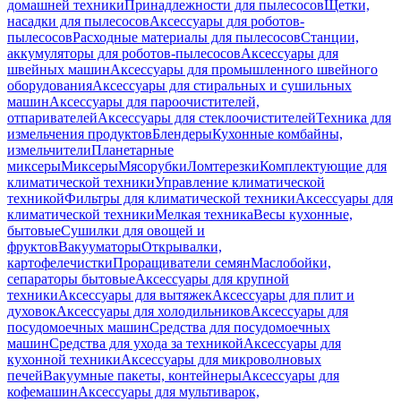
домашней техники
Принадлежности для пылесосов
Щетки,
насадки для пылесосов
Аксессуары для роботов-
пылесосов
Расходные материалы для пылесосов
Станции,
аккумуляторы для роботов-пылесосов
Аксессуары для
швейных машин
Аксессуары для промышленного швейного
оборудования
Аксессуары для стиральных и сушильных
машин
Аксессуары для пароочистителей,
отпаривателей
Аксессуары для стеклоочистителей
Техника для
измельчения продуктов
Блендеры
Кухонные комбайны,
измельчители
Планетарные
миксеры
Миксеры
Мясорубки
Ломтерезки
Комплектующие для
климатической техники
Управление климатической
техникой
Фильтры для климатической техники
Аксессуары для
климатической техники
Мелкая техника
Весы кухонные,
бытовые
Сушилки для овощей и
фруктов
Вакууматоры
Открывалки,
картофелечистки
Проращиватели семян
Маслобойки,
сепараторы бытовые
Аксессуары для крупной
техники
Аксессуары для вытяжек
Аксессуары для плит и
духовок
Аксессуары для холодильников
Аксессуары для
посудомоечных машин
Средства для посудомоечных
машин
Средства для ухода за техникой
Аксессуары для
кухонной техники
Аксессуары для микроволновых
печей
Вакуумные пакеты, контейнеры
Аксессуары для
кофемашин
Аксессуары для мультиварок,