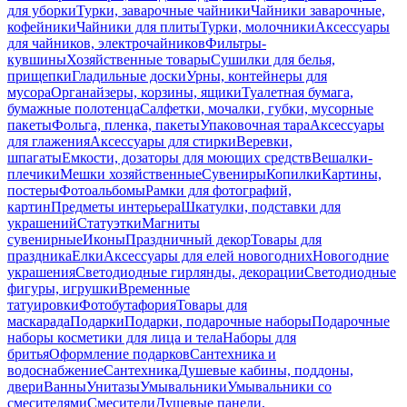
для уборки
Турки, заварочные чайники
Чайники заварочные,
кофейники
Чайники для плиты
Турки, молочники
Аксессуары
для чайников, электрочайников
Фильтры-
кувшины
Хозяйственные товары
Сушилки для белья,
прищепки
Гладильные доски
Урны, контейнеры для
мусора
Органайзеры, корзины, ящики
Туалетная бумага,
бумажные полотенца
Салфетки, мочалки, губки, мусорные
пакеты
Фольга, пленка, пакеты
Упаковочная тара
Аксессуары
для глажения
Аксессуары для стирки
Веревки,
шпагаты
Емкости, дозаторы для моющих средств
Вешалки-
плечики
Мешки хозяйственные
Сувениры
Копилки
Картины,
постеры
Фотоальбомы
Рамки для фотографий,
картин
Предметы интерьера
Шкатулки, подставки для
украшений
Статуэтки
Магниты
сувенирные
Иконы
Праздничный декор
Товары для
праздника
Елки
Аксессуары для елей новогодних
Новогодние
украшения
Светодиодные гирлянды, декорации
Светодиодные
фигуры, игрушки
Временные
татуировки
Фотобутафория
Товары для
маскарада
Подарки
Подарки, подарочные наборы
Подарочные
наборы косметики для лица и тела
Наборы для
бритья
Оформление подарков
Сантехника и
водоснабжение
Сантехника
Душевые кабины, поддоны,
двери
Ванны
Унитазы
Умывальники
Умывальники со
смесителями
Смесители
Душевые панели,