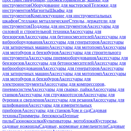
инструментов
Оборудование для мастерской
Тележки для
инструментов
Магниты
Шкафы для
инструментов
Комплектующие для инструментальных
шкафов
Стеллажи металлические
Стенды, держатели для
инструментов
Поддоны для инструментов
Аксессуары для
силовой и строительной техники
Аксессуары для
бензорезов
Аксессуары для бетоносмесителей
Аксессуары для
виброоборудования
Аксессуары для генераторов
Аксессуары
для затирочных машин
Аксессуары для мотопомп
Аксессуары
для мотобуров и бензобуров
Аксессуары для строительного
инструмента
Аксессуары пневмооборудования
Аксессуары для
бензорезов
Аксессуары для бетоносмесителей
Аксессуары для
виброоборудования
Аксессуары для генераторов
Аксессуары
для затирочных машин
Аксессуары для мотопомп
Аксессуары
для мотобуров и бензобуров
Аксессуары для
электроинструмента
Аксессуары для компрессоров,
пневмосистем
Аксессуары для сварки, пайки
Аксессуары для
станков
Аксессуары для стружкоотсосов
Аксессуары для
бурения и сверления
Аксессуары для резания
Аксессуары для
шлифования
Аксессуары для измерительных
приборов
Аксессуары для станков
Дом и сад
Садовая
техника
Триммеры, бензокосы
Цепные
пилы
Газонокосилки
Культиваторы, мотоблоки
Кусторезы,
садовые ножницы
Садовые, кормовые измельчители
Садовые