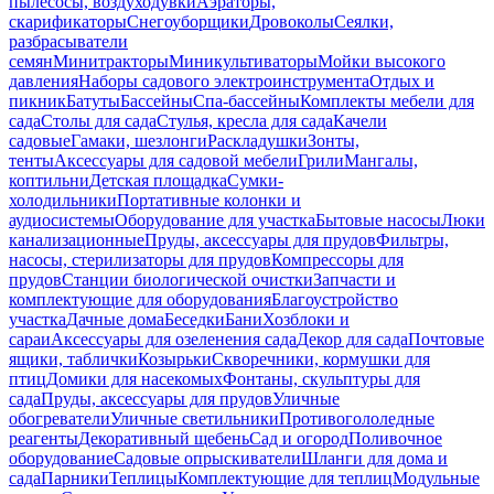
пылесосы, воздуходувки
Аэраторы,
скарификаторы
Снегоуборщики
Дровоколы
Сеялки,
разбрасыватели
семян
Минитракторы
Миникультиваторы
Мойки высокого
давления
Наборы садового электроинструмента
Отдых и
пикник
Батуты
Бассейны
Спа-бассейны
Комплекты мебели для
сада
Столы для сада
Стулья, кресла для сада
Качели
садовые
Гамаки, шезлонги
Раскладушки
Зонты,
тенты
Аксессуары для садовой мебели
Грили
Мангалы,
коптильни
Детская площадка
Сумки-
холодильники
Портативные колонки и
аудиосистемы
Оборудование для участка
Бытовые насосы
Люки
канализационные
Пруды, аксессуары для прудов
Фильтры,
насосы, стерилизаторы для прудов
Компрессоры для
прудов
Станции биологической очистки
Запчасти и
комплектующие для оборудования
Благоустройство
участка
Дачные дома
Беседки
Бани
Хозблоки и
сараи
Аксессуары для озеленения сада
Декор для сада
Почтовые
ящики, таблички
Козырьки
Скворечники, кормушки для
птиц
Домики для насекомых
Фонтаны, скульптуры для
сада
Пруды, аксессуары для прудов
Уличные
обогреватели
Уличные светильники
Противогололедные
реагенты
Декоративный щебень
Сад и огород
Поливочное
оборудование
Садовые опрыскиватели
Шланги для дома и
сада
Парники
Теплицы
Комплектующие для теплиц
Модульные