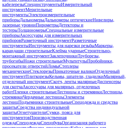
кабелерезы
Специнструменты
Измерительный
инструмент
Мерительные
инструменты
Электроизмерительные
приборы
Дальномеры
Дальномеры оптические
Нивелиры,
лазерные уровни
Пирометры
Детекторы и
тестеры
Толщиномеры
Специальные измерительные
приборы
Аксессуары для измерительных
приборов
Разметочный инструмент
Разметочные
инструменты
Инструменты для нарезки резьбы
Маркеры,
карандаши строительные
Клейма ударные
Строительно-
монтажный инструмент
Заклепочники
Труборезы,
трубогибы
Ножи строительные
Мультитулы
Пробойники,
просекатели отверстий
Ломы
Степлеры
механические
Стеклорезы
Прикаточные валики
Отделочный
инструмент
Плиткорезы
Кельмы, шпатели, гладилки
Малярный,
отделочный инструмент
Скотч, ленты малярные
Диспенсеры
для скотча
Аксессуары для малярных, отделочных
работ
Пленки строительные
Лестницы и стремянки
Лестницы,
стремянки
Чердачные лестницы
Элементы
лестниц
Подъемники строительные
Спецодежда и средства
защиты
Средства индивидуальной
защиты
Огнетушители
Сумки, пояса для
инструментов
Производственная
одежда
Спецодежда
Спецобувь
Организация рабочего
пространства
Фонари, прожекторы
Кейсы, ящики для