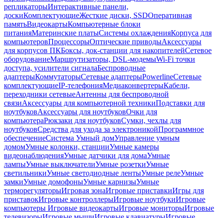
репликаторы
Интерактивные панели,
доски
Комплектующие
Жесткие диски, SSD
Оперативная
память
Видеокарты
Компьютерные блоки
питания
Материнские платы
Системы охлаждения
Корпуса для
компьютеров
Процессоры
Оптические приводы
Аксессуары
для корпусов ПК
Боксы, док-станции для накопителей
Сетевое
оборудование
Маршрутизаторы, DSL-модемы
Wi-Fi точки
доступа, усилители сигнала
Беспроводные
адаптеры
Коммутаторы
Сетевые адаптеры
Powerline
Сетевые
комплектующие
IP-телефония
Медиаконвертеры
Кабели,
переходники сетевые
Антенны для беспроводной
связи
Аксессуары для компьютерной техники
Подставки для
ноутбуков
Аксессуары для ноутбуков
Очки для
компьютера
Рюкзаки для ноутбуков
Сумки, чехлы для
ноутбуков
Средства для ухода за электроникой
Программное
обеспечение
Система Умный дом
Управление умным
домом
Умные колонки, станции
Умные камеры
видеонаблюдения
Умные датчики для дома
Умные
лампы
Умные выключатели
Умные розетки
Умные
светильники
Умные светодиодные ленты
Умные реле
Умные
замки
Умные домофоны
Умные карнизы
Умные
терморегуляторы
Игровая зона
Игровые приставки
Игры для
приставок
Игровые контроллеры
Игровые ноутбуки
Игровые
компьютеры
Игровые видеокарты
Игровые мониторы
Игровые
телевизоры
Игровые мыши
Игровые клавиатуры
Игровые