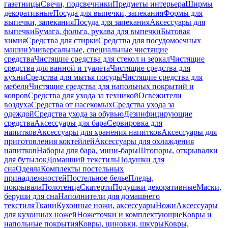
газетницы
Свечи, подсвечники
Предметы интерьера
Ширмы
декоративные
Посуда для выпечки, запекания
Формы для
выпечки, запекания
Посуда для запекания
Аксессуары для
выпечки
Бумага, фольга, рукава для выпечки
Бытовая
химия
Средства для стирки
Средства для посудомоечных
машин
Универсальные, специальные чистящие
средства
Чистящие средства для стекол и зеркал
Чистящие
средства для ванной и туалета
Чистящие средства для
кухни
Средства для мытья посуды
Чистящие средства для
мебели
Чистящие средства для напольных покрытий и
ковров
Средства для ухода за техникой
Освежители
воздуха
Средства от насекомых
Средства ухода за
одеждой
Средства ухода за обувью
Дезинфицирующие
средства
Аксессуары для бара
Сервировка для
напитков
Аксессуары для хранения напитков
Аксессуары для
приготовления коктейлей
Аксессуары для охлаждения
напитков
Наборы для бара, мини-бары
Штопоры, открывалки
для бутылок
Домашний текстиль
Подушки для
сна
Одеяла
Комплекты постельных
принадлежностей
Постельное белье
Пледы,
покрывала
Полотенца
Скатерти
Подушки декоративные
Маски,
беруши для сна
Наполнители для домашнего
текстиля
Ткани
Кухонные ножи, аксессуары
Ножи
Аксессуары
для кухонных ножей
Ножеточки и комплектующие
Ковры и
напольные покрытия
Ковры, циновки, шкуры
Ковры,