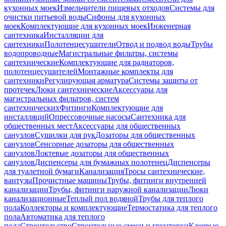
кухонных моек
Измельчители пищевых отходов
Системы для
очистки питьевой воды
Сифоны для кухонных
моек
Комплектующие для кухонных моек
Инженерная
сантехника
Инсталляции для
сантехники
Полотенцесушители
Отвод и подвод воды
Трубы
водопроводные
Магистральные фильтры, системы
сантехнические
Комплектующие для радиаторов,
полотенцесушителей
Монтажные комплекты для
сантехники
Регулирующая арматура
Системы защиты от
протечек
Люки сантехнические
Аксессуары для
магистральных фильтров, систем
сантехнических
Фитинги
Комплектующие для
инсталляций
Опрессовочные насосы
Сантехника для
общественных мест
Аксессуары для общественных
санузлов
Сушилки для рук
Дозаторы для общественных
санузлов
Сенсорные дозаторы для общественных
санузлов
Локтевые дозаторы для общественных
санузлов
Диспенсеры для бумажных полотенец
Диспенсеры
для туалетной бумаги
Канализация
Тросы сантехнические,
вантузы
Прочистные машины
Трубы, фитинги внутренней
канализации
Трубы, фитинги наружной канализации
Люки
канализационные
Теплый пол водяной
Трубы для теплого
пола
Коллекторы и комплектующие
Термостатика для теплого
пола
Автоматика для теплого
пола
Строительство
Строительные смеси и грунтовки
Клеевые