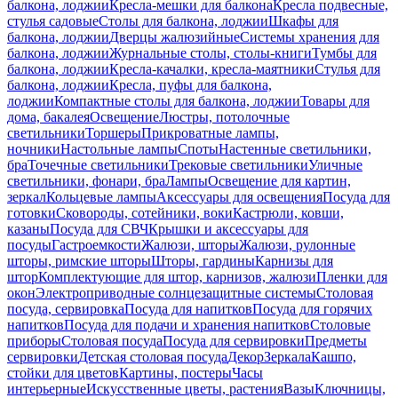
балкона, лоджии
Кресла-мешки для балкона
Кресла подвесные,
стулья садовые
Столы для балкона, лоджии
Шкафы для
балкона, лоджии
Дверцы жалюзийные
Системы хранения для
балкона, лоджии
Журнальные столы, столы-книги
Тумбы для
балкона, лоджии
Кресла-качалки, кресла-маятники
Стулья для
балкона, лоджии
Кресла, пуфы для балкона,
лоджии
Компактные столы для балкона, лоджии
Товары для
дома, бакалея
Освещение
Люстры, потолочные
светильники
Торшеры
Прикроватные лампы,
ночники
Настольные лампы
Споты
Настенные светильники,
бра
Точечные светильники
Трековые светильники
Уличные
светильники, фонари, бра
Лампы
Освещение для картин,
зеркал
Кольцевые лампы
Аксессуары для освещения
Посуда для
готовки
Сковороды, сотейники, воки
Кастрюли, ковши,
казаны
Посуда для СВЧ
Крышки и аксессуары для
посуды
Гастроемкости
Жалюзи, шторы
Жалюзи, рулонные
шторы, римские шторы
Шторы, гардины
Карнизы для
штор
Комплектующие для штор, карнизов, жалюзи
Пленки для
окон
Электроприводные солнцезащитные системы
Столовая
посуда, сервировка
Посуда для напитков
Посуда для горячих
напитков
Посуда для подачи и хранения напитков
Столовые
приборы
Столовая посуда
Посуда для сервировки
Предметы
сервировки
Детская столовая посуда
Декор
Зеркала
Кашпо,
стойки для цветов
Картины, постеры
Часы
интерьерные
Искусственные цветы, растения
Вазы
Ключницы,