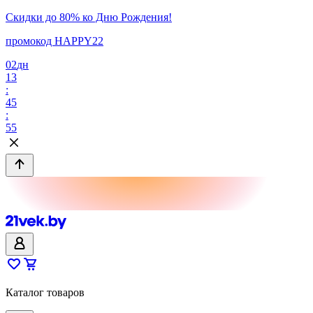
Скидки до 80% ко Дню Рождения!
промокод HAPPY22
02
дн
13
:
45
:
55
Каталог товаров