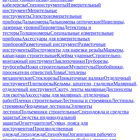
кабелерезы
Специнструменты
Измерительный
инструмент
Мерительные
инструменты
Электроизмерительные
приборы
Дальномеры
Дальномеры оптические
Нивелиры,
лазерные уровни
Пирометры
Детекторы и
тестеры
Толщиномеры
Специальные измерительные
приборы
Аксессуары для измерительных
приборов
Разметочный инструмент
Разметочные
инструменты
Инструменты для нарезки резьбы
Маркеры,
карандаши строительные
Клейма ударные
Строительно-
монтажный инструмент
Заклепочники
Труборезы,
трубогибы
Ножи строительные
Мультитулы
Пробойники,
просекатели отверстий
Ломы
Степлеры
механические
Стеклорезы
Прикаточные валики
Отделочный
инструмент
Плиткорезы
Кельмы, шпатели, гладилки
Малярный,
отделочный инструмент
Скотч, ленты малярные
Диспенсеры
для скотча
Аксессуары для малярных, отделочных
работ
Пленки строительные
Лестницы и стремянки
Лестницы,
стремянки
Чердачные лестницы
Элементы
лестниц
Подъемники строительные
Спецодежда и средства
защиты
Средства индивидуальной
защиты
Огнетушители
Сумки, пояса для
инструментов
Производственная
одежда
Спецодежда
Спецобувь
Организация рабочего
пространства
Фонари, прожекторы
Кейсы, ящики для