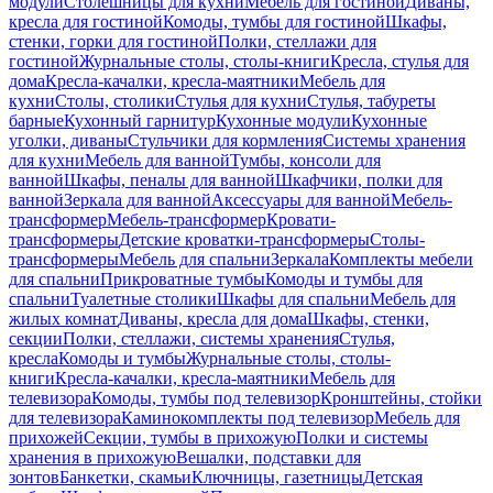
модули
Столешницы для кухни
Мебель для гостиной
Диваны,
кресла для гостиной
Комоды, тумбы для гостиной
Шкафы,
стенки, горки для гостиной
Полки, стеллажи для
гостиной
Журнальные столы, столы-книги
Кресла, стулья для
дома
Кресла-качалки, кресла-маятники
Мебель для
кухни
Столы, столики
Стулья для кухни
Стулья, табуреты
барные
Кухонный гарнитур
Кухонные модули
Кухонные
уголки, диваны
Стульчики для кормления
Системы хранения
для кухни
Мебель для ванной
Тумбы, консоли для
ванной
Шкафы, пеналы для ванной
Шкафчики, полки для
ванной
Зеркала для ванной
Аксессуары для ванной
Мебель-
трансформер
Мебель-трансформер
Кровати-
трансформеры
Детские кроватки-трансформеры
Столы-
трансформеры
Мебель для спальни
Зеркала
Комплекты мебели
для спальни
Прикроватные тумбы
Комоды и тумбы для
спальни
Туалетные столики
Шкафы для спальни
Мебель для
жилых комнат
Диваны, кресла для дома
Шкафы, стенки,
секции
Полки, стеллажи, системы хранения
Стулья,
кресла
Комоды и тумбы
Журнальные столы, столы-
книги
Кресла-качалки, кресла-маятники
Мебель для
телевизора
Комоды, тумбы под телевизор
Кронштейны, стойки
для телевизора
Каминокомплекты под телевизор
Мебель для
прихожей
Секции, тумбы в прихожую
Полки и системы
хранения в прихожую
Вешалки, подставки для
зонтов
Банкетки, скамьи
Ключницы, газетницы
Детская