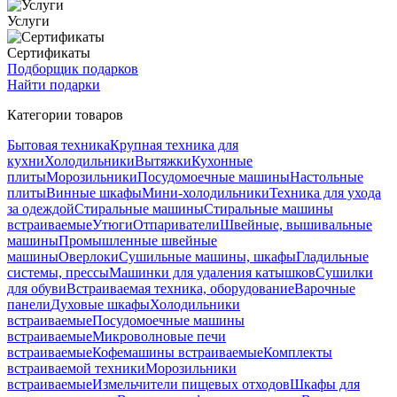
Услуги
Сертификаты
Подборщик подарков
Найти подарки
Категории товаров
Бытовая техника
Крупная техника для
кухни
Холодильники
Вытяжки
Кухонные
плиты
Морозильники
Посудомоечные машины
Настольные
плиты
Винные шкафы
Мини-холодильники
Техника для ухода
за одеждой
Стиральные машины
Стиральные машины
встраиваемые
Утюги
Отпариватели
Швейные, вышивальные
машины
Промышленные швейные
машины
Оверлоки
Сушильные машины, шкафы
Гладильные
системы, прессы
Машинки для удаления катышков
Сушилки
для обуви
Встраиваемая техника, оборудование
Варочные
панели
Духовые шкафы
Холодильники
встраиваемые
Посудомоечные машины
встраиваемые
Микроволновые печи
встраиваемые
Кофемашины встраиваемые
Комплекты
встраиваемой техники
Морозильники
встраиваемые
Измельчители пищевых отходов
Шкафы для