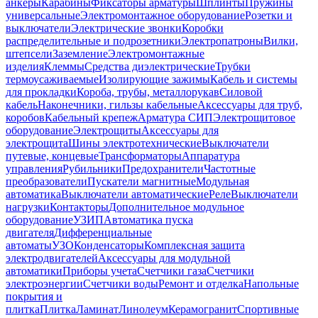
анкеры
Карабины
Фиксаторы арматуры
Шплинты
Пружины
универсальные
Электромонтажное оборудование
Розетки и
выключатели
Электрические звонки
Коробки
распределительные и подрозетники
Электропатроны
Вилки,
штепсели
Заземление
Электромонтажные
изделия
Клеммы
Средства диэлектрические
Трубки
термоусаживаемые
Изолирующие зажимы
Кабель и системы
для прокладки
Короба, трубы, металлорукав
Силовой
кабель
Наконечники, гильзы кабельные
Аксессуары для труб,
коробов
Кабельный крепеж
Арматура СИП
Электрощитовое
оборудование
Электрощиты
Аксессуары для
электрощита
Шины электротехнические
Выключатели
путевые, концевые
Трансформаторы
Аппаратура
управления
Рубильники
Предохранители
Частотные
преобразователи
Пускатели магнитные
Модульная
автоматика
Выключатели автоматические
Реле
Выключатели
нагрузки
Контакторы
Дополнительное модульное
оборудование
УЗИП
Автоматика пуска
двигателя
Дифференциальные
автоматы
УЗО
Конденсаторы
Комплексная защита
электродвигателей
Аксессуары для модульной
автоматики
Приборы учета
Счетчики газа
Счетчики
электроэнергии
Счетчики воды
Ремонт и отделка
Напольные
покрытия и
плитка
Плитка
Ламинат
Линолеум
Керамогранит
Спортивные