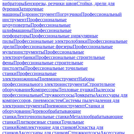
вибраторы
Бензорезы, резчики швов
Стойки, дрели для
бурения
Затирочные
машины
Гидроинструмент
Погрузчики
Профессиональный
инструмент
Профессиональные
шуруповерты
Профессиональные
шлифмашины
Профессиональные
перфораторы
Профессиональные циркулярные
пилы
Профессиональные электролобзики
Профессиональные
дрели
Профессиональные фрезеры
Профессиональные
мультиинструменты
Профессиональные
электрорубанки
Профессиональные строительные
фены
Профессиональные строительные
пистолеты
Профессиональные точильные
станки
Профессиональные
электроножницы
Пневмоинструмент
Наборы
профессионального электроинструмента
Строительное
оборудование
Компрессоры
Тепловые пушки
Пылесосы
профессиональные
Стружкоотсосы
Домкраты
Аксессуары для
компрессоров, пневмосистем
Системы пылеудаления для
электроинструмента
Пневмоинструмент
Станки и
оборудование
Деревообрабатывающие
станки
Ленточнопильные станки
Металлообрабатывающие
станки
Плиткорезные станки
Точильные
станки
Комплектующие для станков
Оснастка для
станков
Аксессуары для станков
Стружкоотсосы
Аксессуары