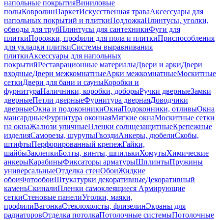
напольные покрытия
Виниловые
полы
Ковролин
Паркет
Искусственная трава
Аксессуары для
напольных покрытий и плитки
Подложка
Плинтусы, уголки,
обводы для труб
Плинтусы для сантехники
Фуги для
плитки
Порожки, профили для пола и плитки
Приспособления
для укладки плитки
Системы выравнивания
плитки
Аксессуары для напольных
покрытий
Реставрационные материалы
Двери и арки
Двери
входные
Двери межкомнатные
Арки межкомнатные
Москитные
сетки
Двери для бани и сауны
Коробки и
фурнитура
Наличники, коробки, доборы
Ручки дверные
Замки
дверные
Петли дверные
Фурнитура дверная
Доводчики
дверные
Окна и подоконники
Окна
Подоконники, отливы
Окна
мансардные
Фурнитура оконная
Мягкие окна
Москитные сетки
на окна
Жалюзи уличные
Пленки солнцезащитные
Крепежные
изделия
Саморезы, шурупы
Гвозди
Анкеры, дюбели
Скобы,
штифты
Перфорированный крепеж
Гайки,
шайбы
Заклепки
Болты, винты, шпильки
Хомуты
Химические
анкеры
Карабины
Фиксаторы арматуры
Шплинты
Пружины
универсальные
Отделка стен
Обои
Жидкие
обои
Фотообои
Штукатурки декоративные
Декоративный
камень
Скинали
Пленки самоклеящиеся
Армирующие
сетки
Стеновые панели
Уголки, маяки,
профили
Вагонка
Стеклохолсты, флизелин
Экраны для
радиаторов
Отделка потолка
Потолочные системы
Потолочные