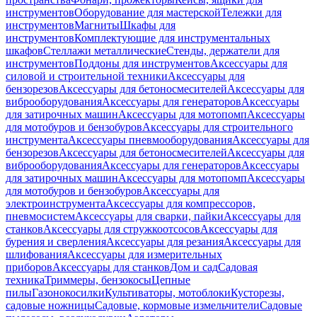
инструментов
Оборудование для мастерской
Тележки для
инструментов
Магниты
Шкафы для
инструментов
Комплектующие для инструментальных
шкафов
Стеллажи металлические
Стенды, держатели для
инструментов
Поддоны для инструментов
Аксессуары для
силовой и строительной техники
Аксессуары для
бензорезов
Аксессуары для бетоносмесителей
Аксессуары для
виброоборудования
Аксессуары для генераторов
Аксессуары
для затирочных машин
Аксессуары для мотопомп
Аксессуары
для мотобуров и бензобуров
Аксессуары для строительного
инструмента
Аксессуары пневмооборудования
Аксессуары для
бензорезов
Аксессуары для бетоносмесителей
Аксессуары для
виброоборудования
Аксессуары для генераторов
Аксессуары
для затирочных машин
Аксессуары для мотопомп
Аксессуары
для мотобуров и бензобуров
Аксессуары для
электроинструмента
Аксессуары для компрессоров,
пневмосистем
Аксессуары для сварки, пайки
Аксессуары для
станков
Аксессуары для стружкоотсосов
Аксессуары для
бурения и сверления
Аксессуары для резания
Аксессуары для
шлифования
Аксессуары для измерительных
приборов
Аксессуары для станков
Дом и сад
Садовая
техника
Триммеры, бензокосы
Цепные
пилы
Газонокосилки
Культиваторы, мотоблоки
Кусторезы,
садовые ножницы
Садовые, кормовые измельчители
Садовые