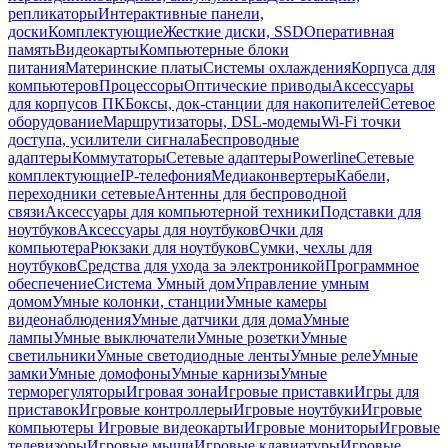
репликаторы
Интерактивные панели,
доски
Комплектующие
Жесткие диски, SSD
Оперативная
память
Видеокарты
Компьютерные блоки
питания
Материнские платы
Системы охлаждения
Корпуса для
компьютеров
Процессоры
Оптические приводы
Аксессуары
для корпусов ПК
Боксы, док-станции для накопителей
Сетевое
оборудование
Маршрутизаторы, DSL-модемы
Wi-Fi точки
доступа, усилители сигнала
Беспроводные
адаптеры
Коммутаторы
Сетевые адаптеры
Powerline
Сетевые
комплектующие
IP-телефония
Медиаконвертеры
Кабели,
переходники сетевые
Антенны для беспроводной
связи
Аксессуары для компьютерной техники
Подставки для
ноутбуков
Аксессуары для ноутбуков
Очки для
компьютера
Рюкзаки для ноутбуков
Сумки, чехлы для
ноутбуков
Средства для ухода за электроникой
Программное
обеспечение
Система Умный дом
Управление умным
домом
Умные колонки, станции
Умные камеры
видеонаблюдения
Умные датчики для дома
Умные
лампы
Умные выключатели
Умные розетки
Умные
светильники
Умные светодиодные ленты
Умные реле
Умные
замки
Умные домофоны
Умные карнизы
Умные
терморегуляторы
Игровая зона
Игровые приставки
Игры для
приставок
Игровые контроллеры
Игровые ноутбуки
Игровые
компьютеры
Игровые видеокарты
Игровые мониторы
Игровые
телевизоры
Игровые мыши
Игровые клавиатуры
Игровые