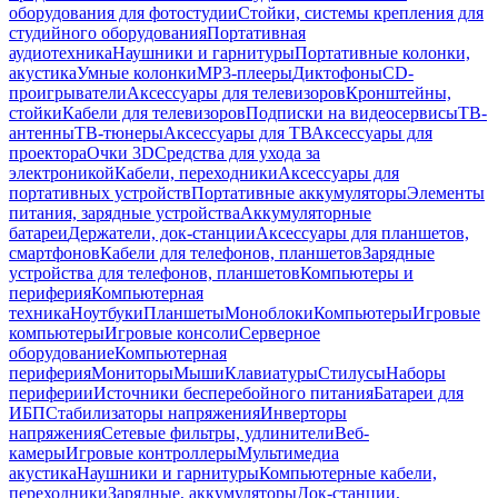
оборудования для фотостудии
Стойки, системы крепления для
студийного оборудования
Портативная
аудиотехника
Наушники и гарнитуры
Портативные колонки,
акустика
Умные колонки
MP3-плееры
Диктофоны
CD-
проигрыватели
Аксессуары для телевизоров
Кронштейны,
стойки
Кабели для телевизоров
Подписки на видеосервисы
ТВ-
антенны
ТВ-тюнеры
Аксессуары для ТВ
Аксессуары для
проектора
Очки 3D
Средства для ухода за
электроникой
Кабели, переходники
Аксессуары для
портативных устройств
Портативные аккумуляторы
Элементы
питания, зарядные устройства
Аккумуляторные
батареи
Держатели, док-станции
Аксессуары для планшетов,
смартфонов
Кабели для телефонов, планшетов
Зарядные
устройства для телефонов, планшетов
Компьютеры и
периферия
Компьютерная
техника
Ноутбуки
Планшеты
Моноблоки
Компьютеры
Игровые
компьютеры
Игровые консоли
Серверное
оборудование
Компьютерная
периферия
Мониторы
Мыши
Клавиатуры
Стилусы
Наборы
периферии
Источники бесперебойного питания
Батареи для
ИБП
Стабилизаторы напряжения
Инверторы
напряжения
Сетевые фильтры, удлинители
Веб-
камеры
Игровые контроллеры
Мультимедиа
акустика
Наушники и гарнитуры
Компьютерные кабели,
переходники
Зарядные, аккумуляторы
Док-станции,