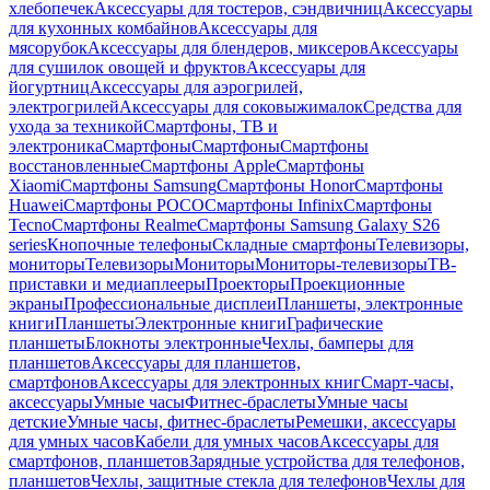
хлебопечек
Аксессуары для тостеров, сэндвичниц
Аксессуары
для кухонных комбайнов
Аксессуары для
мясорубок
Аксессуары для блендеров, миксеров
Аксессуары
для сушилок овощей и фруктов
Аксессуары для
йогуртниц
Аксессуары для аэрогрилей,
электрогрилей
Аксессуары для соковыжималок
Средства для
ухода за техникой
Смартфоны, ТВ и
электроника
Смартфоны
Смартфоны
Смартфоны
восстановленные
Смартфоны Apple
Смартфоны
Xiaomi
Смартфоны Samsung
Смартфоны Honor
Смартфоны
Huawei
Смартфоны POCO
Смартфоны Infinix
Смартфоны
Tecno
Смартфоны Realme
Смартфоны Samsung Galaxy S26
series
Кнопочные телефоны
Складные смартфоны
Телевизоры,
мониторы
Телевизоры
Мониторы
Мониторы-телевизоры
ТВ-
приставки и медиаплееры
Проекторы
Проекционные
экраны
Профессиональные дисплеи
Планшеты, электронные
книги
Планшеты
Электронные книги
Графические
планшеты
Блокноты электронные
Чехлы, бамперы для
планшетов
Аксессуары для планшетов,
смартфонов
Аксессуары для электронных книг
Смарт-часы,
аксессуары
Умные часы
Фитнес-браслеты
Умные часы
детские
Умные часы, фитнес-браслеты
Ремешки, аксессуары
для умных часов
Кабели для умных часов
Аксессуары для
смартфонов, планшетов
Зарядные устройства для телефонов,
планшетов
Чехлы, защитные стекла для телефонов
Чехлы для