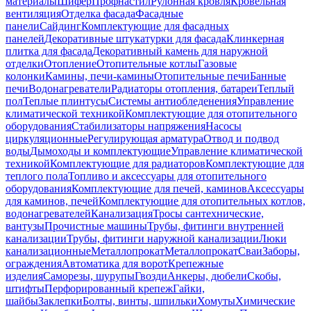
материалы
Шифер
Профнастил
Рулонная кровля
Кровельная
вентиляция
Отделка фасада
Фасадные
панели
Сайдинг
Комплектующие для фасадных
панелей
Декоративные штукатурки для фасада
Клинкерная
плитка для фасада
Декоративный камень для наружной
отделки
Отопление
Отопительные котлы
Газовые
колонки
Камины, печи-камины
Отопительные печи
Банные
печи
Водонагреватели
Радиаторы отопления, батареи
Теплый
пол
Теплые плинтусы
Системы антиобледенения
Управление
климатической техникой
Комплектующие для отопительного
оборудования
Стабилизаторы напряжения
Насосы
циркуляционные
Регулирующая арматура
Отвод и подвод
воды
Дымоходы и комплектующие
Управление климатической
техникой
Комплектующие для радиаторов
Комплектующие для
теплого пола
Топливо и аксессуары для отопительного
оборудования
Комплектующие для печей, каминов
Аксессуары
для каминов, печей
Комплектующие для отопительных котлов,
водонагревателей
Канализация
Тросы сантехнические,
вантузы
Прочистные машины
Трубы, фитинги внутренней
канализации
Трубы, фитинги наружной канализации
Люки
канализационные
Металлопрокат
Металлопрокат
Сваи
Заборы,
ограждения
Автоматика для ворот
Крепежные
изделия
Саморезы, шурупы
Гвозди
Анкеры, дюбели
Скобы,
штифты
Перфорированный крепеж
Гайки,
шайбы
Заклепки
Болты, винты, шпильки
Хомуты
Химические