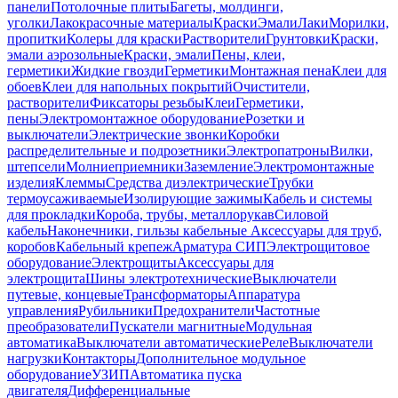
панели
Потолочные плиты
Багеты, молдинги,
уголки
Лакокрасочные материалы
Краски
Эмали
Лаки
Морилки,
пропитки
Колеры для краски
Растворители
Грунтовки
Краски,
эмали аэрозольные
Краски, эмали
Пены, клеи,
герметики
Жидкие гвозди
Герметики
Монтажная пена
Клеи для
обоев
Клеи для напольных покрытий
Очистители,
растворители
Фиксаторы резьбы
Клеи
Герметики,
пены
Электромонтажное оборудование
Розетки и
выключатели
Электрические звонки
Коробки
распределительные и подрозетники
Электропатроны
Вилки,
штепсели
Молниеприемники
Заземление
Электромонтажные
изделия
Клеммы
Средства диэлектрические
Трубки
термоусаживаемые
Изолирующие зажимы
Кабель и системы
для прокладки
Короба, трубы, металлорукав
Силовой
кабель
Наконечники, гильзы кабельные
Аксессуары для труб,
коробов
Кабельный крепеж
Арматура СИП
Электрощитовое
оборудование
Электрощиты
Аксессуары для
электрощита
Шины электротехнические
Выключатели
путевые, концевые
Трансформаторы
Аппаратура
управления
Рубильники
Предохранители
Частотные
преобразователи
Пускатели магнитные
Модульная
автоматика
Выключатели автоматические
Реле
Выключатели
нагрузки
Контакторы
Дополнительное модульное
оборудование
УЗИП
Автоматика пуска
двигателя
Дифференциальные