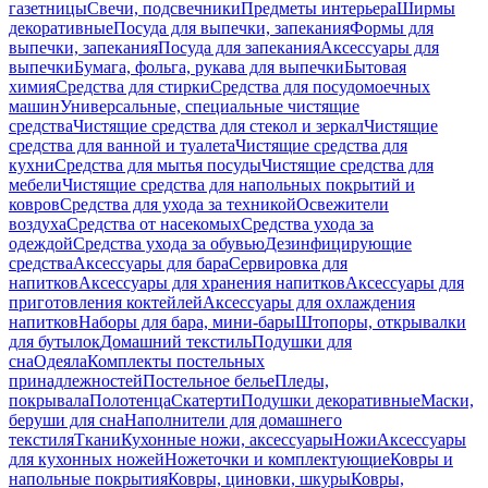
газетницы
Свечи, подсвечники
Предметы интерьера
Ширмы
декоративные
Посуда для выпечки, запекания
Формы для
выпечки, запекания
Посуда для запекания
Аксессуары для
выпечки
Бумага, фольга, рукава для выпечки
Бытовая
химия
Средства для стирки
Средства для посудомоечных
машин
Универсальные, специальные чистящие
средства
Чистящие средства для стекол и зеркал
Чистящие
средства для ванной и туалета
Чистящие средства для
кухни
Средства для мытья посуды
Чистящие средства для
мебели
Чистящие средства для напольных покрытий и
ковров
Средства для ухода за техникой
Освежители
воздуха
Средства от насекомых
Средства ухода за
одеждой
Средства ухода за обувью
Дезинфицирующие
средства
Аксессуары для бара
Сервировка для
напитков
Аксессуары для хранения напитков
Аксессуары для
приготовления коктейлей
Аксессуары для охлаждения
напитков
Наборы для бара, мини-бары
Штопоры, открывалки
для бутылок
Домашний текстиль
Подушки для
сна
Одеяла
Комплекты постельных
принадлежностей
Постельное белье
Пледы,
покрывала
Полотенца
Скатерти
Подушки декоративные
Маски,
беруши для сна
Наполнители для домашнего
текстиля
Ткани
Кухонные ножи, аксессуары
Ножи
Аксессуары
для кухонных ножей
Ножеточки и комплектующие
Ковры и
напольные покрытия
Ковры, циновки, шкуры
Ковры,