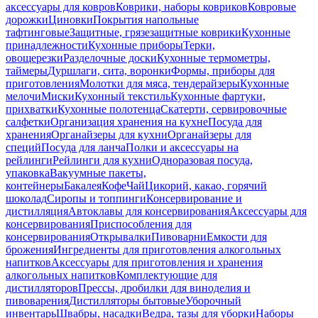
аксессуары для ковров
Коврики, наборы ковриков
Ковровые
дорожки
Циновки
Покрытия напольные
тафтинговые
Защитные, грязезащитные коврики
Кухонные
принадлежности
Кухонные приборы
Терки,
овощерезки
Разделочные доски
Кухонные термометры,
таймеры
Дуршлаги, сита, воронки
Формы, приборы для
приготовления
Молотки для мяса, тендерайзеры
Кухонные
мелочи
Миски
Кухонный текстиль
Кухонные фартуки,
прихватки
Кухонные полотенца
Скатерти, сервировочные
салфетки
Организация хранения на кухне
Посуда для
хранения
Органайзеры для кухни
Органайзеры для
специй
Посуда для ланча
Полки и аксессуары на
рейлинги
Рейлинги для кухни
Одноразовая посуда,
упаковка
Вакуумные пакеты,
контейнеры
Бакалея
Кофе
Чай
Цикорий, какао, горячий
шоколад
Сиропы и топпинги
Консервирование и
дистилляция
Автоклавы для консервирования
Аксессуары для
консервирования
Приспособления для
консервирования
Открывалки
Пивоварни
Емкости для
брожения
Ингредиенты для приготовления алкогольных
напитков
Аксессуары для приготовления и хранения
алкогольных напитков
Комплектующие для
дистилляторов
Прессы, дробилки для виноделия и
пивоварения
Дистилляторы бытовые
Уборочный
инвентарь
Швабры, насадки
Ведра, тазы для уборки
Наборы