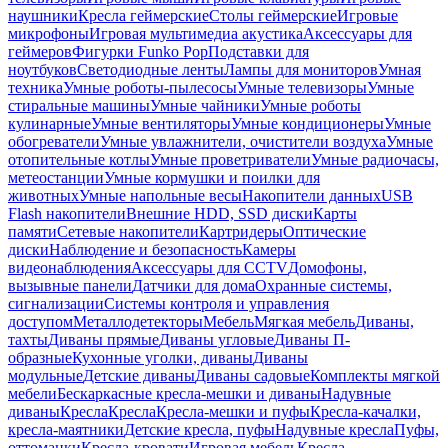
наушники
Кресла геймерские
Столы геймерские
Игровые
микрофоны
Игровая мультимедиа акустика
Аксессуары для
геймеров
Фигурки Funko Pop
Подставки для
ноутбуков
Светодиодные ленты
Лампы для мониторов
Умная
техника
Умные роботы-пылесосы
Умные телевизоры
Умные
стиральные машины
Умные чайники
Умные роботы
кулинарные
Умные вентиляторы
Умные кондиционеры
Умные
обогреватели
Умные увлажнители, очистители воздуха
Умные
отопительные котлы
Умные проветриватели
Умные радиочасы,
метеостанции
Умные кормушки и поилки для
животных
Умные напольные весы
Накопители данных
USB
Flash накопители
Внешние HDD, SSD диски
Карты
памяти
Сетевые накопители
Картридеры
Оптические
диски
Наблюдение и безопасность
Камеры
видеонаблюдения
Аксессуары для CCTV
Домофоны,
вызывные панели
Датчики для дома
Охранные системы,
сигнализации
Системы контроля и управления
доступом
Металлодетекторы
Мебель
Мягкая мебель
Диваны,
тахты
Диваны прямые
Диваны угловые
Диваны П-
образные
Кухонные уголки, диваны
Диваны
модульные
Детские диваны
Диваны садовые
Комплекты мягкой
мебели
Бескаркасные кресла-мешки и диваны
Надувные
диваны
Кресла
Кресла
Кресла-мешки и пуфы
Кресла-качалки,
кресла-маятники
Детские кресла, пуфы
Надувные кресла
Пуфы,
оттоманки
Кресла-кровати
Игровая мебель
Кресла