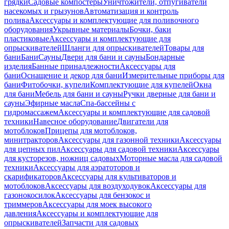
грядки
Садовые компостеры
Уничтожители, отпугиватели
насекомых и грызунов
Автоматизация и контроль
полива
Аксессуары и комплектующие для поливочного
оборудования
Укрывные материалы
Бочки, баки
пластиковые
Аксессуары и комплектующие для
опрыскивателей
Шланги для опрыскивателей
Товары для
бани
Бани
Сауны
Двери для бани и сауны
Бондарные
изделия
Банные принадлежности
Аксессуары для
бани
Оснащение и декор для бани
Измерительные приборы для
бани
Фитобочки, купели
Комплектующие для купелей
Окна
для бани
Мебель для бани и сауны
Ручки дверные для бани и
сауны
Эфирные масла
Спа-бассейны с
гидромассажем
Аксессуары и комплектующие для садовой
техники
Навесное оборудование
Двигатели для
мотоблоков
Прицепы для мотоблоков,
минитракторов
Аксессуары для газонной техники
Аксессуары
для цепных пил
Аксессуары для садовой техники
Аксессуары
для кусторезов, ножниц садовых
Моторные масла для садовой
техники
Аксессуары для аэратоторов и
скарификаторов
Аксессуары для культиваторов и
мотоблоков
Аксессуары для воздуходувок
Аксессуары для
газонокосилок
Аксессуары для бензокос и
триммеров
Аксессуары для моек высокого
давления
Аксессуары и комплектующие для
опрыскивателей
Запчасти для садовых