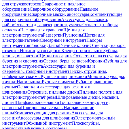
для стружкоотсосов
Сварочное и паяльное
оборудование
Сварочное оборудование
Паяльное
оборудование
Сварочные маски, аксессуары
Комплектующие
для сварочного оборудования
Аксессуары для сварки,
пайки
Оснастка для электроинструмента
Оснастка, наборы
оснастки
Насадки для граверов
Щетки для
электроинструмента
Развертки
Пуансоны
Щетки для
электродвигателей
Слесарный инструмент
Наборы
инструментов
Головки, биты
Гаечные ключи
Отвертки, наборы
отверток
Ножницы слесарные
Клещи строительные
Зубила,
керны, выколотки
Щетки слесарные
Оснастка и аксессуары для
бурения и сверления
Сверла, буры, зенкеры
Коронки
Зубила для
электроинструмента
Аксессуары для бурения и
сверления
Столярный инструмент
Тиски, струбцины,
гейферные зажимы
Ручные пилы, ножовки
Молотки, кувалды,
киянки
Напильники
Ручные стамески
Рубанки, рашпили
ручные
Оснастка и аксессуары для резания и
шлифования
Отрезные, пильные диски
Пильные полотна для
электроинструмента
Фрезы
Шлифовальные диски, насадки,
листы
Шлифовальные чашки
Точильные камни, круги,
сегменты
Полировальные валы
Направляющие
шины
Комплектующие для резания
Аксессуары для
резания
Аксессуары для шлифования
Электромонтажный
инструмент
Обжимной инструмент
Плоскогубцы,
круглогубцы
Кусачки, болторезы,