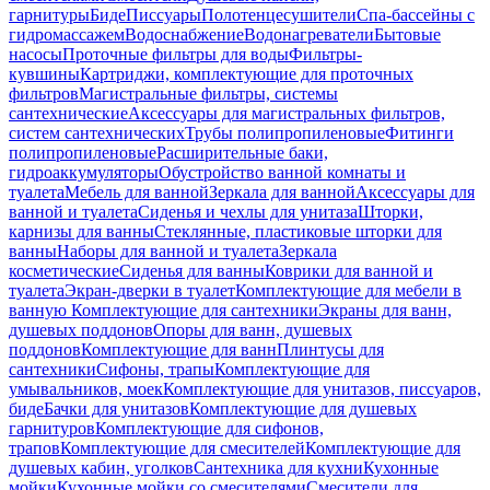
гарнитуры
Биде
Писсуары
Полотенцесушители
Спа-бассейны с
гидромассажем
Водоснабжение
Водонагреватели
Бытовые
насосы
Проточные фильтры для воды
Фильтры-
кувшины
Картриджи, комплектующие для проточных
фильтров
Магистральные фильтры, системы
сантехнические
Аксессуары для магистральных фильтров,
систем сантехнических
Трубы полипропиленовые
Фитинги
полипропиленовые
Расширительные баки,
гидроаккумуляторы
Обустройство ванной комнаты и
туалета
Мебель для ванной
Зеркала для ванной
Аксессуары для
ванной и туалета
Сиденья и чехлы для унитаза
Шторки,
карнизы для ванны
Стеклянные, пластиковые шторки для
ванны
Наборы для ванной и туалета
Зеркала
косметические
Сиденья для ванны
Коврики для ванной и
туалета
Экран-дверки в туалет
Комплектующие для мебели в
ванную
Комплектующие для сантехники
Экраны для ванн,
душевых поддонов
Опоры для ванн, душевых
поддонов
Комплектующие для ванн
Плинтусы для
сантехники
Сифоны, трапы
Комплектующие для
умывальников, моек
Комплектующие для унитазов, писсуаров,
биде
Бачки для унитазов
Комплектующие для душевых
гарнитуров
Комплектующие для сифонов,
трапов
Комплектующие для смесителей
Комплектующие для
душевых кабин, уголков
Сантехника для кухни
Кухонные
мойки
Кухонные мойки со смесителями
Смесители для