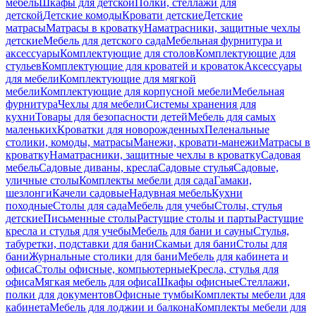
мебель
Шкафы для детской
Полки, стеллажи для
детской
Детские комоды
Кровати детские
Детские
матрасы
Матрасы в кроватку
Наматрасники, защитные чехлы
детские
Мебель для детского сада
Мебельная фурнитура и
аксессуары
Комплектующие для столов
Комплектующие для
стульев
Комплектующие для кроватей и кроваток
Аксессуары
для мебели
Комплектующие для мягкой
мебели
Комплектующие для корпусной мебели
Мебельная
фурнитура
Чехлы для мебели
Системы хранения для
кухни
Товары для безопасности детей
Мебель для самых
маленьких
Кроватки для новорожденных
Пеленальные
столики, комоды, матрасы
Манежи, кровати-манежи
Матрасы в
кроватку
Наматрасники, защитные чехлы в кроватку
Садовая
мебель
Садовые диваны, кресла
Садовые стулья
Садовые,
уличные столы
Комплекты мебели для сада
Гамаки,
шезлонги
Качели садовые
Надувная мебель
Кухни
походные
Столы для сада
Мебель для учебы
Столы, стулья
детские
Письменные столы
Растущие столы и парты
Растущие
кресла и стулья для учебы
Мебель для бани и сауны
Стулья,
табуретки, подставки для бани
Скамьи для бани
Столы для
бани
Журнальные столики для бани
Мебель для кабинета и
офиса
Столы офисные, компьютерные
Кресла, стулья для
офиса
Мягкая мебель для офиса
Шкафы офисные
Стеллажи,
полки для документов
Офисные тумбы
Комплекты мебели для
кабинета
Мебель для лоджии и балкона
Комплекты мебели для