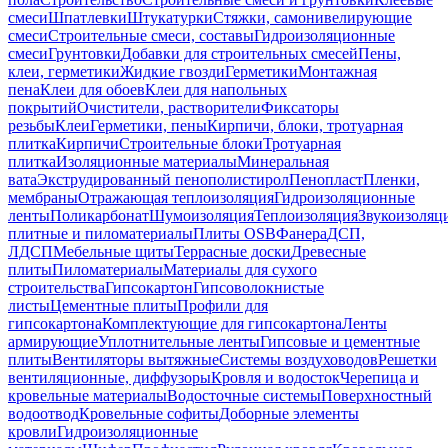
смеси
Шпатлевки
Штукатурки
Стяжки, самонивелирующие
смеси
Строительные смеси, составы
Гидроизоляционные
смеси
Грунтовки
Добавки для строительных смесей
Пены,
клеи, герметики
Жидкие гвозди
Герметики
Монтажная
пена
Клеи для обоев
Клеи для напольных
покрытий
Очистители, растворители
Фиксаторы
резьбы
Клеи
Герметики, пены
Кирпичи, блоки, тротуарная
плитка
Кирпичи
Строительные блоки
Тротуарная
плитка
Изоляционные материалы
Минеральная
вата
Экструдированный пенополистирол
Пенопласт
Пленки,
мембраны
Отражающая теплоизоляция
Гидроизоляционные
ленты
Поликарбонат
Шумоизоляция
Теплоизоляция
Звукоизоляц
плитные и пиломатериалы
Плиты OSB
Фанера
ДСП,
ЛДСП
Мебельные щиты
Террасные доски
Древесные
плиты
Пиломатериалы
Материалы для сухого
строительства
Гипсокартон
Гипсоволокнистые
листы
Цементные плиты
Профили для
гипсокартона
Комплектующие для гипсокартона
Ленты
армирующие
Уплотнительные ленты
Гипсовые и цементные
плиты
Вентиляторы вытяжные
Системы воздуховодов
Решетки
вентиляционные, диффузоры
Кровля и водосток
Черепица и
кровельные материалы
Водосточные системы
Поверхностный
водоотвод
Кровельные софиты
Доборные элементы
кровли
Гидроизоляционные