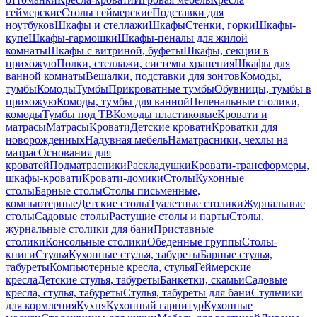
геймерские
Столы геймерские
Подставки для
ноутбуков
Шкафы и стеллажи
Шкафы
Стенки, горки
Шкафы-
купе
Шкафы-гармошки
Шкафы-пеналы для жилой
комнаты
Шкафы с витриной, буфеты
Шкафы, секции в
прихожую
Полки, стеллажи, системы хранения
Шкафы для
ванной комнаты
Вешалки, подставки для зонтов
Комоды,
тумбы
Комоды
Тумбы
Прикроватные тумбы
Обувницы, тумбы в
прихожую
Комоды, тумбы для ванной
Пеленальные столики,
комоды
Тумбы под ТВ
Комоды пластиковые
Кровати и
матрасы
Матрасы
Кровати
Детские кровати
Кроватки для
новорожденных
Надувная мебель
Наматрасники, чехлы на
матрас
Основания для
кроватей
Подматрасники
Раскладушки
Кровати-трансформеры,
шкафы-кровати
Кровати-домики
Столы
Кухонные
столы
Барные столы
Столы письменные,
компьютерные
Детские столы
Туалетные столики
Журнальные
столы
Садовые столы
Растущие столы и парты
Столы,
журнальные столики для бани
Приставные
столики
Консольные столики
Обеденные группы
Столы-
книги
Стулья
Кухонные стулья, табуреты
Барные стулья,
табуреты
Компьютерные кресла, стулья
Геймерские
кресла
Детские стулья, табуреты
Банкетки, скамьи
Садовые
кресла, стулья, табуреты
Стулья, табуреты для бани
Стульчики
для кормления
Кухня
Кухонный гарнитур
Кухонные