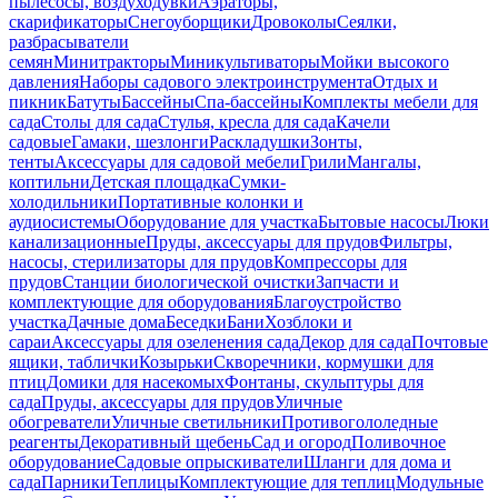
пылесосы, воздуходувки
Аэраторы,
скарификаторы
Снегоуборщики
Дровоколы
Сеялки,
разбрасыватели
семян
Минитракторы
Миникультиваторы
Мойки высокого
давления
Наборы садового электроинструмента
Отдых и
пикник
Батуты
Бассейны
Спа-бассейны
Комплекты мебели для
сада
Столы для сада
Стулья, кресла для сада
Качели
садовые
Гамаки, шезлонги
Раскладушки
Зонты,
тенты
Аксессуары для садовой мебели
Грили
Мангалы,
коптильни
Детская площадка
Сумки-
холодильники
Портативные колонки и
аудиосистемы
Оборудование для участка
Бытовые насосы
Люки
канализационные
Пруды, аксессуары для прудов
Фильтры,
насосы, стерилизаторы для прудов
Компрессоры для
прудов
Станции биологической очистки
Запчасти и
комплектующие для оборудования
Благоустройство
участка
Дачные дома
Беседки
Бани
Хозблоки и
сараи
Аксессуары для озеленения сада
Декор для сада
Почтовые
ящики, таблички
Козырьки
Скворечники, кормушки для
птиц
Домики для насекомых
Фонтаны, скульптуры для
сада
Пруды, аксессуары для прудов
Уличные
обогреватели
Уличные светильники
Противогололедные
реагенты
Декоративный щебень
Сад и огород
Поливочное
оборудование
Садовые опрыскиватели
Шланги для дома и
сада
Парники
Теплицы
Комплектующие для теплиц
Модульные