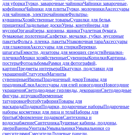
для уборки
Турки, заварочные чайники
Чайники заварочные,
кофейники
Чайники для плиты
Турки, молочники
Аксессуары
для чайников, электрочайников
Фильтры-
кувшины
Хозяйственные товары
Сушилки для белья,
прищепки
Гладильные доски
Урны, контейнеры для
мусора
Органайзеры, корзины, ящики
Туалетная бумага,
бумажные полотенца
Салфетки, мочалки, губки, мусорные
пакеты
Фольга, пленка, пакеты
Упаковочная тара
Аксессуары
для глажения
Аксессуары для стирки
Веревки,
шпагаты
Емкости, дозаторы для моющих средств
Вешалки-
плечики
Мешки хозяйственные
Сувениры
Копилки
Картины,
постеры
Фотоальбомы
Рамки для фотографий,
картин
Предметы интерьера
Шкатулки, подставки для
украшений
Статуэтки
Магниты
сувенирные
Иконы
Праздничный декор
Товары для
праздника
Елки
Аксессуары для елей новогодних
Новогодние
украшения
Светодиодные гирлянды, декорации
Светодиодные
фигуры, игрушки
Временные
татуировки
Фотобутафория
Товары для
маскарада
Подарки
Подарки, подарочные наборы
Подарочные
наборы косметики для лица и тела
Наборы для
бритья
Оформление подарков
Сантехника и
водоснабжение
Сантехника
Душевые кабины, поддоны,
двери
Ванны
Унитазы
Умывальники
Умывальники со
смесителями
Смесители
Душевые панели,