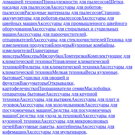
домашней техники
Принадлежности для пылесосов
Щетки,
насадки для пылесосов
Аксессуары для роботов-
пылесосов
Расходные материалы для пылесосов
Станции,
аккумуляторы для роботов-пылесосов
Аксессуары для
швейных машин
Аксессуары для промышленного швейного
оборудования
Аксессуары для стиральных и сушильных
машин
Аксессуары для пароочистителей,
отпаривателей
Аксессуары для стеклоочистителей
Техника для
измельчения продуктов
Блендеры
Кухонные комбайны,
измельчители
Планетарные
миксеры
Миксеры
Мясорубки
Ломтерезки
Комплектующие для
климатической техники
Управление климатической
техникой
Фильтры для климатической техники
Аксессуары для
климатической техники
Мелкая техника
Весы кухонные,
бытовые
Сушилки для овощей и
фруктов
Вакууматоры
Открывалки,
картофелечистки
Проращиватели семян
Маслобойки,
сепараторы бытовые
Аксессуары для крупной
техники
Аксессуары для вытяжек
Аксессуары для плит и
духовок
Аксессуары для холодильников
Аксессуары для
посудомоечных машин
Средства для посудомоечных
машин
Средства для ухода за техникой
Аксессуары для
кухонной техники
Аксессуары для микроволновых
печей
Вакуумные пакеты, контейнеры
Аксессуары для
кофемашин
Аксессуары для мультиварок,