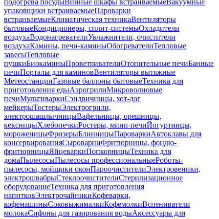
подогрева посуды
Винные шкафы встраиваемые
Вакуумные
упаковщики встраиваемые
Пароварки
встраиваемые
Климатическая техника
Вентиляторы
бытовые
Кондиционеры, сплит-системы
Охладители
воздуха
Водонагреватели
Увлажнители, очистители
воздуха
Камины, печи-камины
Обогреватели
Тепловые
завесы
Тепловые
пушки
Биокамины
Проветриватели
Отопительные печи
Банные
печи
Порталы для каминов
Вентиляторы вытяжные
Метеостанции
Газовые баллоны бытовые
Техника для
приготовления еды
Аэрогрили
Микроволновые
печи
Мультиварки
Сэндвичницы, хот-дог
мейкеры
Тостеры
Электрогрили,
электрошашлычницы
Вафельницы, орешницы,
кексницы
Хлебопечки
Ростеры, мини-печи
Йогуртницы,
мороженицы
Фризеры
Блинницы
Пароварки
Автоклавы для
консервирования
Сыроварни
Фритюрницы, фондю-
фритюрницы
Яйцеварки
Попкорницы
Техника для
дома
Пылесосы
Пылесосы профессиональные
Роботы-
пылесосы, мойщики окон
Пароочистители
Электровеники,
электрошвабры
Стеклоочистители
Стерилизационное
оборудование
Техника для приготовления
напитков
Электрочайники
Кофеварки,
кофемашины
Соковыжималки
Кофемолки
Вспениватели
молока
Сифоны для газирования воды
Аксессуары для