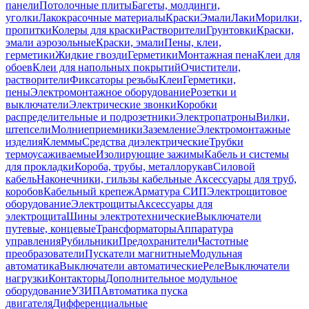
панели
Потолочные плиты
Багеты, молдинги,
уголки
Лакокрасочные материалы
Краски
Эмали
Лаки
Морилки,
пропитки
Колеры для краски
Растворители
Грунтовки
Краски,
эмали аэрозольные
Краски, эмали
Пены, клеи,
герметики
Жидкие гвозди
Герметики
Монтажная пена
Клеи для
обоев
Клеи для напольных покрытий
Очистители,
растворители
Фиксаторы резьбы
Клеи
Герметики,
пены
Электромонтажное оборудование
Розетки и
выключатели
Электрические звонки
Коробки
распределительные и подрозетники
Электропатроны
Вилки,
штепсели
Молниеприемники
Заземление
Электромонтажные
изделия
Клеммы
Средства диэлектрические
Трубки
термоусаживаемые
Изолирующие зажимы
Кабель и системы
для прокладки
Короба, трубы, металлорукав
Силовой
кабель
Наконечники, гильзы кабельные
Аксессуары для труб,
коробов
Кабельный крепеж
Арматура СИП
Электрощитовое
оборудование
Электрощиты
Аксессуары для
электрощита
Шины электротехнические
Выключатели
путевые, концевые
Трансформаторы
Аппаратура
управления
Рубильники
Предохранители
Частотные
преобразователи
Пускатели магнитные
Модульная
автоматика
Выключатели автоматические
Реле
Выключатели
нагрузки
Контакторы
Дополнительное модульное
оборудование
УЗИП
Автоматика пуска
двигателя
Дифференциальные