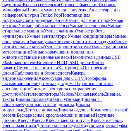
наушники
Кресла геймерские
Столы геймерские
Игровые
микрофоны
Игровая мультимедиа акустика
Аксессуары для
геймеров
Фигурки Funko Pop
Подставки для
ноутбуков
Светодиодные ленты
Лампы для мониторов
Умная
техника
Умные роботы-пылесосы
Умные телевизоры
Умные
стиральные машины
Умные чайники
Умные роботы
кулинарные
Умные вентиляторы
Умные кондиционеры
Умные
обогреватели
Умные увлажнители, очистители воздуха
Умные
отопительные котлы
Умные проветриватели
Умные радиочасы,
метеостанции
Умные кормушки и поилки для
животных
Умные напольные весы
Накопители данных
USB
Flash накопители
Внешние HDD, SSD диски
Карты
памяти
Сетевые накопители
Картридеры
Оптические
диски
Наблюдение и безопасность
Камеры
видеонаблюдения
Аксессуары для CCTV
Домофоны,
вызывные панели
Датчики для дома
Охранные системы,
сигнализации
Системы контроля и управления
доступом
Металлодетекторы
Мебель
Мягкая мебель
Диваны,
тахты
Диваны прямые
Диваны угловые
Диваны П-
образные
Кухонные уголки, диваны
Диваны
модульные
Детские диваны
Диваны садовые
Комплекты мягкой
мебели
Бескаркасные кресла-мешки и диваны
Надувные
диваны
Кресла
Кресла
Кресла-мешки и пуфы
Кресла-качалки,
кресла-маятники
Детские кресла, пуфы
Надувные кресла
Пуфы,
оттоманки
Кресла-кровати
Игровая мебель
Кресла