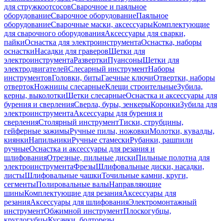
для стружкоотсосов
Сварочное и паяльное
оборудование
Сварочное оборудование
Паяльное
оборудование
Сварочные маски, аксессуары
Комплектующие
для сварочного оборудования
Аксессуары для сварки,
пайки
Оснастка для электроинструмента
Оснастка, наборы
оснастки
Насадки для граверов
Щетки для
электроинструмента
Развертки
Пуансоны
Щетки для
электродвигателей
Слесарный инструмент
Наборы
инструментов
Головки, биты
Гаечные ключи
Отвертки, наборы
отверток
Ножницы слесарные
Клещи строительные
Зубила,
керны, выколотки
Щетки слесарные
Оснастка и аксессуары для
бурения и сверления
Сверла, буры, зенкеры
Коронки
Зубила для
электроинструмента
Аксессуары для бурения и
сверления
Столярный инструмент
Тиски, струбцины,
гейферные зажимы
Ручные пилы, ножовки
Молотки, кувалды,
киянки
Напильники
Ручные стамески
Рубанки, рашпили
ручные
Оснастка и аксессуары для резания и
шлифования
Отрезные, пильные диски
Пильные полотна для
электроинструмента
Фрезы
Шлифовальные диски, насадки,
листы
Шлифовальные чашки
Точильные камни, круги,
сегменты
Полировальные валы
Направляющие
шины
Комплектующие для резания
Аксессуары для
резания
Аксессуары для шлифования
Электромонтажный
инструмент
Обжимной инструмент
Плоскогубцы,
круглогубцы
Кусачки, болторезы,