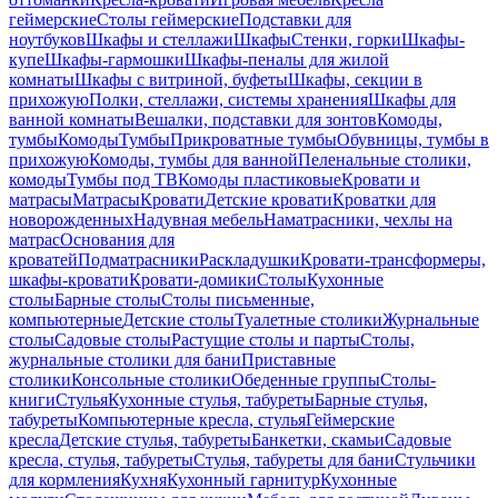
геймерские
Столы геймерские
Подставки для
ноутбуков
Шкафы и стеллажи
Шкафы
Стенки, горки
Шкафы-
купе
Шкафы-гармошки
Шкафы-пеналы для жилой
комнаты
Шкафы с витриной, буфеты
Шкафы, секции в
прихожую
Полки, стеллажи, системы хранения
Шкафы для
ванной комнаты
Вешалки, подставки для зонтов
Комоды,
тумбы
Комоды
Тумбы
Прикроватные тумбы
Обувницы, тумбы в
прихожую
Комоды, тумбы для ванной
Пеленальные столики,
комоды
Тумбы под ТВ
Комоды пластиковые
Кровати и
матрасы
Матрасы
Кровати
Детские кровати
Кроватки для
новорожденных
Надувная мебель
Наматрасники, чехлы на
матрас
Основания для
кроватей
Подматрасники
Раскладушки
Кровати-трансформеры,
шкафы-кровати
Кровати-домики
Столы
Кухонные
столы
Барные столы
Столы письменные,
компьютерные
Детские столы
Туалетные столики
Журнальные
столы
Садовые столы
Растущие столы и парты
Столы,
журнальные столики для бани
Приставные
столики
Консольные столики
Обеденные группы
Столы-
книги
Стулья
Кухонные стулья, табуреты
Барные стулья,
табуреты
Компьютерные кресла, стулья
Геймерские
кресла
Детские стулья, табуреты
Банкетки, скамьи
Садовые
кресла, стулья, табуреты
Стулья, табуреты для бани
Стульчики
для кормления
Кухня
Кухонный гарнитур
Кухонные