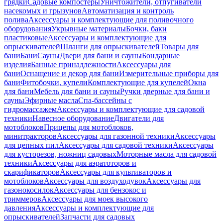
грядки
Садовые компостеры
Уничтожители, отпугиватели
насекомых и грызунов
Автоматизация и контроль
полива
Аксессуары и комплектующие для поливочного
оборудования
Укрывные материалы
Бочки, баки
пластиковые
Аксессуары и комплектующие для
опрыскивателей
Шланги для опрыскивателей
Товары для
бани
Бани
Сауны
Двери для бани и сауны
Бондарные
изделия
Банные принадлежности
Аксессуары для
бани
Оснащение и декор для бани
Измерительные приборы для
бани
Фитобочки, купели
Комплектующие для купелей
Окна
для бани
Мебель для бани и сауны
Ручки дверные для бани и
сауны
Эфирные масла
Спа-бассейны с
гидромассажем
Аксессуары и комплектующие для садовой
техники
Навесное оборудование
Двигатели для
мотоблоков
Прицепы для мотоблоков,
минитракторов
Аксессуары для газонной техники
Аксессуары
для цепных пил
Аксессуары для садовой техники
Аксессуары
для кусторезов, ножниц садовых
Моторные масла для садовой
техники
Аксессуары для аэратоторов и
скарификаторов
Аксессуары для культиваторов и
мотоблоков
Аксессуары для воздуходувок
Аксессуары для
газонокосилок
Аксессуары для бензокос и
триммеров
Аксессуары для моек высокого
давления
Аксессуары и комплектующие для
опрыскивателей
Запчасти для садовых