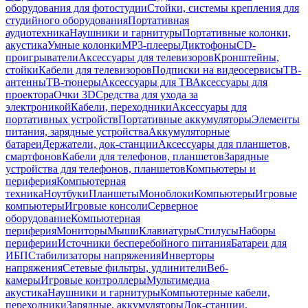
оборудования для фотостудии
Стойки, системы крепления для
студийного оборудования
Портативная
аудиотехника
Наушники и гарнитуры
Портативные колонки,
акустика
Умные колонки
MP3-плееры
Диктофоны
CD-
проигрыватели
Аксессуары для телевизоров
Кронштейны,
стойки
Кабели для телевизоров
Подписки на видеосервисы
ТВ-
антенны
ТВ-тюнеры
Аксессуары для ТВ
Аксессуары для
проектора
Очки 3D
Средства для ухода за
электроникой
Кабели, переходники
Аксессуары для
портативных устройств
Портативные аккумуляторы
Элементы
питания, зарядные устройства
Аккумуляторные
батареи
Держатели, док-станции
Аксессуары для планшетов,
смартфонов
Кабели для телефонов, планшетов
Зарядные
устройства для телефонов, планшетов
Компьютеры и
периферия
Компьютерная
техника
Ноутбуки
Планшеты
Моноблоки
Компьютеры
Игровые
компьютеры
Игровые консоли
Серверное
оборудование
Компьютерная
периферия
Мониторы
Мыши
Клавиатуры
Стилусы
Наборы
периферии
Источники бесперебойного питания
Батареи для
ИБП
Стабилизаторы напряжения
Инверторы
напряжения
Сетевые фильтры, удлинители
Веб-
камеры
Игровые контроллеры
Мультимедиа
акустика
Наушники и гарнитуры
Компьютерные кабели,
переходники
Зарядные, аккумуляторы
Док-станции,