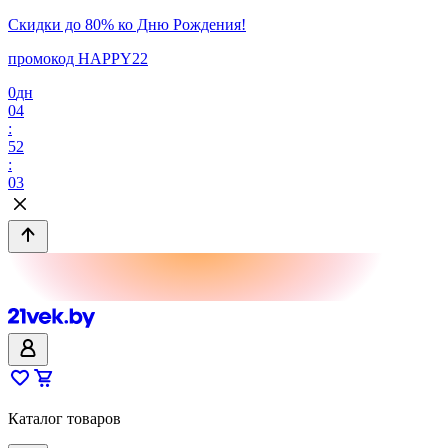
Скидки до 80% ко Дню Рождения!
промокод HAPPY22
0
дн
04
:
52
:
03
Каталог товаров