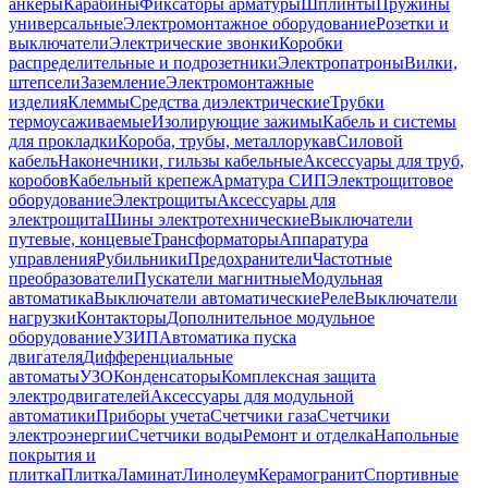
анкеры
Карабины
Фиксаторы арматуры
Шплинты
Пружины
универсальные
Электромонтажное оборудование
Розетки и
выключатели
Электрические звонки
Коробки
распределительные и подрозетники
Электропатроны
Вилки,
штепсели
Заземление
Электромонтажные
изделия
Клеммы
Средства диэлектрические
Трубки
термоусаживаемые
Изолирующие зажимы
Кабель и системы
для прокладки
Короба, трубы, металлорукав
Силовой
кабель
Наконечники, гильзы кабельные
Аксессуары для труб,
коробов
Кабельный крепеж
Арматура СИП
Электрощитовое
оборудование
Электрощиты
Аксессуары для
электрощита
Шины электротехнические
Выключатели
путевые, концевые
Трансформаторы
Аппаратура
управления
Рубильники
Предохранители
Частотные
преобразователи
Пускатели магнитные
Модульная
автоматика
Выключатели автоматические
Реле
Выключатели
нагрузки
Контакторы
Дополнительное модульное
оборудование
УЗИП
Автоматика пуска
двигателя
Дифференциальные
автоматы
УЗО
Конденсаторы
Комплексная защита
электродвигателей
Аксессуары для модульной
автоматики
Приборы учета
Счетчики газа
Счетчики
электроэнергии
Счетчики воды
Ремонт и отделка
Напольные
покрытия и
плитка
Плитка
Ламинат
Линолеум
Керамогранит
Спортивные