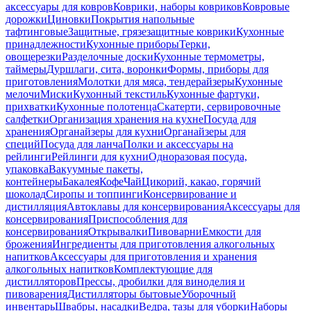
аксессуары для ковров
Коврики, наборы ковриков
Ковровые
дорожки
Циновки
Покрытия напольные
тафтинговые
Защитные, грязезащитные коврики
Кухонные
принадлежности
Кухонные приборы
Терки,
овощерезки
Разделочные доски
Кухонные термометры,
таймеры
Дуршлаги, сита, воронки
Формы, приборы для
приготовления
Молотки для мяса, тендерайзеры
Кухонные
мелочи
Миски
Кухонный текстиль
Кухонные фартуки,
прихватки
Кухонные полотенца
Скатерти, сервировочные
салфетки
Организация хранения на кухне
Посуда для
хранения
Органайзеры для кухни
Органайзеры для
специй
Посуда для ланча
Полки и аксессуары на
рейлинги
Рейлинги для кухни
Одноразовая посуда,
упаковка
Вакуумные пакеты,
контейнеры
Бакалея
Кофе
Чай
Цикорий, какао, горячий
шоколад
Сиропы и топпинги
Консервирование и
дистилляция
Автоклавы для консервирования
Аксессуары для
консервирования
Приспособления для
консервирования
Открывалки
Пивоварни
Емкости для
брожения
Ингредиенты для приготовления алкогольных
напитков
Аксессуары для приготовления и хранения
алкогольных напитков
Комплектующие для
дистилляторов
Прессы, дробилки для виноделия и
пивоварения
Дистилляторы бытовые
Уборочный
инвентарь
Швабры, насадки
Ведра, тазы для уборки
Наборы