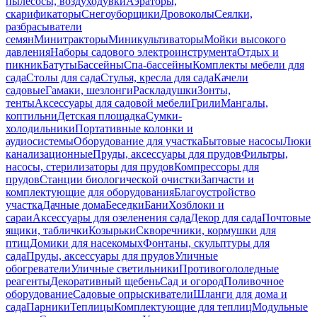
пылесосы, воздуходувки
Аэраторы,
скарификаторы
Снегоуборщики
Дровоколы
Сеялки,
разбрасыватели
семян
Минитракторы
Миникультиваторы
Мойки высокого
давления
Наборы садового электроинструмента
Отдых и
пикник
Батуты
Бассейны
Спа-бассейны
Комплекты мебели для
сада
Столы для сада
Стулья, кресла для сада
Качели
садовые
Гамаки, шезлонги
Раскладушки
Зонты,
тенты
Аксессуары для садовой мебели
Грили
Мангалы,
коптильни
Детская площадка
Сумки-
холодильники
Портативные колонки и
аудиосистемы
Оборудование для участка
Бытовые насосы
Люки
канализационные
Пруды, аксессуары для прудов
Фильтры,
насосы, стерилизаторы для прудов
Компрессоры для
прудов
Станции биологической очистки
Запчасти и
комплектующие для оборудования
Благоустройство
участка
Дачные дома
Беседки
Бани
Хозблоки и
сараи
Аксессуары для озеленения сада
Декор для сада
Почтовые
ящики, таблички
Козырьки
Скворечники, кормушки для
птиц
Домики для насекомых
Фонтаны, скульптуры для
сада
Пруды, аксессуары для прудов
Уличные
обогреватели
Уличные светильники
Противогололедные
реагенты
Декоративный щебень
Сад и огород
Поливочное
оборудование
Садовые опрыскиватели
Шланги для дома и
сада
Парники
Теплицы
Комплектующие для теплиц
Модульные