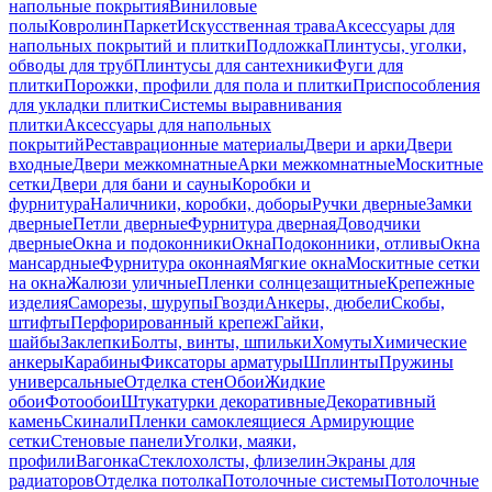
напольные покрытия
Виниловые
полы
Ковролин
Паркет
Искусственная трава
Аксессуары для
напольных покрытий и плитки
Подложка
Плинтусы, уголки,
обводы для труб
Плинтусы для сантехники
Фуги для
плитки
Порожки, профили для пола и плитки
Приспособления
для укладки плитки
Системы выравнивания
плитки
Аксессуары для напольных
покрытий
Реставрационные материалы
Двери и арки
Двери
входные
Двери межкомнатные
Арки межкомнатные
Москитные
сетки
Двери для бани и сауны
Коробки и
фурнитура
Наличники, коробки, доборы
Ручки дверные
Замки
дверные
Петли дверные
Фурнитура дверная
Доводчики
дверные
Окна и подоконники
Окна
Подоконники, отливы
Окна
мансардные
Фурнитура оконная
Мягкие окна
Москитные сетки
на окна
Жалюзи уличные
Пленки солнцезащитные
Крепежные
изделия
Саморезы, шурупы
Гвозди
Анкеры, дюбели
Скобы,
штифты
Перфорированный крепеж
Гайки,
шайбы
Заклепки
Болты, винты, шпильки
Хомуты
Химические
анкеры
Карабины
Фиксаторы арматуры
Шплинты
Пружины
универсальные
Отделка стен
Обои
Жидкие
обои
Фотообои
Штукатурки декоративные
Декоративный
камень
Скинали
Пленки самоклеящиеся
Армирующие
сетки
Стеновые панели
Уголки, маяки,
профили
Вагонка
Стеклохолсты, флизелин
Экраны для
радиаторов
Отделка потолка
Потолочные системы
Потолочные