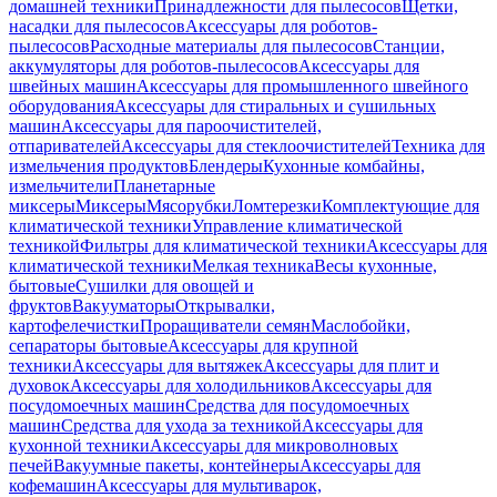
домашней техники
Принадлежности для пылесосов
Щетки,
насадки для пылесосов
Аксессуары для роботов-
пылесосов
Расходные материалы для пылесосов
Станции,
аккумуляторы для роботов-пылесосов
Аксессуары для
швейных машин
Аксессуары для промышленного швейного
оборудования
Аксессуары для стиральных и сушильных
машин
Аксессуары для пароочистителей,
отпаривателей
Аксессуары для стеклоочистителей
Техника для
измельчения продуктов
Блендеры
Кухонные комбайны,
измельчители
Планетарные
миксеры
Миксеры
Мясорубки
Ломтерезки
Комплектующие для
климатической техники
Управление климатической
техникой
Фильтры для климатической техники
Аксессуары для
климатической техники
Мелкая техника
Весы кухонные,
бытовые
Сушилки для овощей и
фруктов
Вакууматоры
Открывалки,
картофелечистки
Проращиватели семян
Маслобойки,
сепараторы бытовые
Аксессуары для крупной
техники
Аксессуары для вытяжек
Аксессуары для плит и
духовок
Аксессуары для холодильников
Аксессуары для
посудомоечных машин
Средства для посудомоечных
машин
Средства для ухода за техникой
Аксессуары для
кухонной техники
Аксессуары для микроволновых
печей
Вакуумные пакеты, контейнеры
Аксессуары для
кофемашин
Аксессуары для мультиварок,