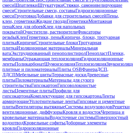
смеси
Шпатлевки
Штукатурки
Стяжки, самонивелирующие
смеси
Строительные смеси, составы
Гидроизоляционные
смеси
Грунтовки
Добавки для строительных смесей
Пены,
клеи, герметики
Жидкие гвозди
Герметики
Монтажная
пена
Клеи для обоев
Клеи для напольных
покрытий
Очистители, растворители
Фиксаторы
резьбы
Клеи
Герметики, пены
Кирпичи, блоки, тротуарная
плитка
Кирпичи
Строительные блоки
Тротуарная
плитка
Изоляционные материалы
Минеральная
вата
Экструдированный пенополистирол
Пенопласт
Пленки,
мембраны
Отражающая теплоизоляция
Гидроизоляционные
ленты
Поликарбонат
Шумоизоляция
Теплоизоляция
Звукоизоляц
плитные и пиломатериалы
Плиты OSB
Фанера
ДСП,
ЛДСП
Мебельные щиты
Террасные доски
Древесные
плиты
Пиломатериалы
Материалы для сухого
строительства
Гипсокартон
Гипсоволокнистые
листы
Цементные плиты
Профили для
гипсокартона
Комплектующие для гипсокартона
Ленты
армирующие
Уплотнительные ленты
Гипсовые и цементные
плиты
Вентиляторы вытяжные
Системы воздуховодов
Решетки
вентиляционные, диффузоры
Кровля и водосток
Черепица и
кровельные материалы
Водосточные системы
Поверхностный
водоотвод
Кровельные софиты
Доборные элементы
кровли
Гидроизоляционные