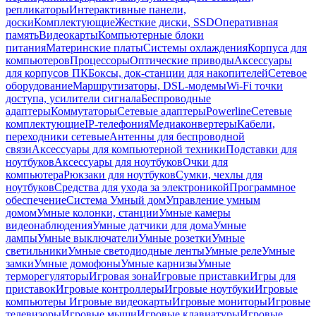
репликаторы
Интерактивные панели,
доски
Комплектующие
Жесткие диски, SSD
Оперативная
память
Видеокарты
Компьютерные блоки
питания
Материнские платы
Системы охлаждения
Корпуса для
компьютеров
Процессоры
Оптические приводы
Аксессуары
для корпусов ПК
Боксы, док-станции для накопителей
Сетевое
оборудование
Маршрутизаторы, DSL-модемы
Wi-Fi точки
доступа, усилители сигнала
Беспроводные
адаптеры
Коммутаторы
Сетевые адаптеры
Powerline
Сетевые
комплектующие
IP-телефония
Медиаконвертеры
Кабели,
переходники сетевые
Антенны для беспроводной
связи
Аксессуары для компьютерной техники
Подставки для
ноутбуков
Аксессуары для ноутбуков
Очки для
компьютера
Рюкзаки для ноутбуков
Сумки, чехлы для
ноутбуков
Средства для ухода за электроникой
Программное
обеспечение
Система Умный дом
Управление умным
домом
Умные колонки, станции
Умные камеры
видеонаблюдения
Умные датчики для дома
Умные
лампы
Умные выключатели
Умные розетки
Умные
светильники
Умные светодиодные ленты
Умные реле
Умные
замки
Умные домофоны
Умные карнизы
Умные
терморегуляторы
Игровая зона
Игровые приставки
Игры для
приставок
Игровые контроллеры
Игровые ноутбуки
Игровые
компьютеры
Игровые видеокарты
Игровые мониторы
Игровые
телевизоры
Игровые мыши
Игровые клавиатуры
Игровые