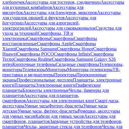
хлебопечек
Аксессуары для тостеров, сэндвичниц
Аксессуары
для кухонных комбайнов
Аксессуары для
мясорубок
Аксессуары для блендеров, миксеров
Аксессуары
для сушилок овощей и фруктов
Аксессуары для
йогуртниц
Аксессуары для аэрогрилей,
электрогрилей
Аксессуары для соковыжималок
Средства для
ухода за техникой
Смартфоны, ТВ и
электроника
Смартфоны
Смартфоны
Смартфоны
восстановленные
Смартфоны Apple
Смартфоны
Xiaomi
Смартфоны Samsung
Смартфоны Honor
Смартфоны
Huawei
Смартфоны POCO
Смартфоны Infinix
Смартфоны
Tecno
Смартфоны Realme
Смартфоны Samsung Galaxy S26
series
Кнопочные телефоны
Складные смартфоны
Телевизоры,
мониторы
Телевизоры
Мониторы
Мониторы-телевизоры
ТВ-
приставки и медиаплееры
Проекторы
Проекционные
экраны
Профессиональные дисплеи
Планшеты, электронные
книги
Планшеты
Электронные книги
Графические
планшеты
Блокноты электронные
Чехлы, бамперы для
планшетов
Аксессуары для планшетов,
смартфонов
Аксессуары для электронных книг
Смарт-часы,
аксессуары
Умные часы
Фитнес-браслеты
Умные часы
детские
Умные часы, фитнес-браслеты
Ремешки, аксессуары
для умных часов
Кабели для умных часов
Аксессуары для
смартфонов, планшетов
Зарядные устройства для телефонов,
планшетов
Чехлы, защитные стекла для телефонов
Чехлы для