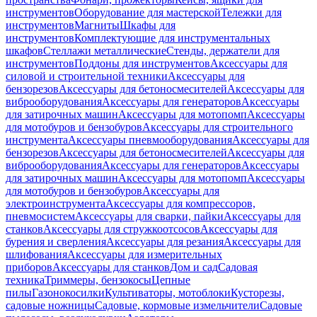
инструментов
Оборудование для мастерской
Тележки для
инструментов
Магниты
Шкафы для
инструментов
Комплектующие для инструментальных
шкафов
Стеллажи металлические
Стенды, держатели для
инструментов
Поддоны для инструментов
Аксессуары для
силовой и строительной техники
Аксессуары для
бензорезов
Аксессуары для бетоносмесителей
Аксессуары для
виброоборудования
Аксессуары для генераторов
Аксессуары
для затирочных машин
Аксессуары для мотопомп
Аксессуары
для мотобуров и бензобуров
Аксессуары для строительного
инструмента
Аксессуары пневмооборудования
Аксессуары для
бензорезов
Аксессуары для бетоносмесителей
Аксессуары для
виброоборудования
Аксессуары для генераторов
Аксессуары
для затирочных машин
Аксессуары для мотопомп
Аксессуары
для мотобуров и бензобуров
Аксессуары для
электроинструмента
Аксессуары для компрессоров,
пневмосистем
Аксессуары для сварки, пайки
Аксессуары для
станков
Аксессуары для стружкоотсосов
Аксессуары для
бурения и сверления
Аксессуары для резания
Аксессуары для
шлифования
Аксессуары для измерительных
приборов
Аксессуары для станков
Дом и сад
Садовая
техника
Триммеры, бензокосы
Цепные
пилы
Газонокосилки
Культиваторы, мотоблоки
Кусторезы,
садовые ножницы
Садовые, кормовые измельчители
Садовые