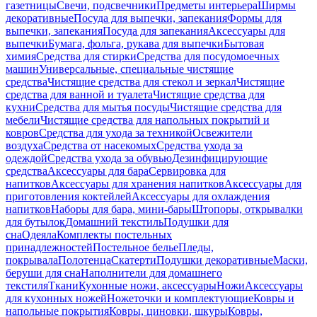
газетницы
Свечи, подсвечники
Предметы интерьера
Ширмы
декоративные
Посуда для выпечки, запекания
Формы для
выпечки, запекания
Посуда для запекания
Аксессуары для
выпечки
Бумага, фольга, рукава для выпечки
Бытовая
химия
Средства для стирки
Средства для посудомоечных
машин
Универсальные, специальные чистящие
средства
Чистящие средства для стекол и зеркал
Чистящие
средства для ванной и туалета
Чистящие средства для
кухни
Средства для мытья посуды
Чистящие средства для
мебели
Чистящие средства для напольных покрытий и
ковров
Средства для ухода за техникой
Освежители
воздуха
Средства от насекомых
Средства ухода за
одеждой
Средства ухода за обувью
Дезинфицирующие
средства
Аксессуары для бара
Сервировка для
напитков
Аксессуары для хранения напитков
Аксессуары для
приготовления коктейлей
Аксессуары для охлаждения
напитков
Наборы для бара, мини-бары
Штопоры, открывалки
для бутылок
Домашний текстиль
Подушки для
сна
Одеяла
Комплекты постельных
принадлежностей
Постельное белье
Пледы,
покрывала
Полотенца
Скатерти
Подушки декоративные
Маски,
беруши для сна
Наполнители для домашнего
текстиля
Ткани
Кухонные ножи, аксессуары
Ножи
Аксессуары
для кухонных ножей
Ножеточки и комплектующие
Ковры и
напольные покрытия
Ковры, циновки, шкуры
Ковры,