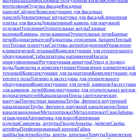
материалы
Шифер
Профнастил
Рулонная кровля
Кровельная
вентиляция
Отделка фасада
Фасадные
панели
Сайдинг
Комплектующие для фасадных
панелей
Декоративные штукатурки для фасада
Клинкерная
плитка для фасада
Декоративный камень для наружной
отделки
Отопление
Отопительные котлы
Газовые
колонки
Камины, печи-камины
Отопительные печи
Банные
печи
Водонагреватели
Радиаторы отопления, батареи
Теплый
пол
Теплые плинтусы
Системы антиобледенения
Управление
климатической техникой
Комплектующие для отопительного
оборудования
Стабилизаторы напряжения
Насосы
циркуляционные
Регулирующая арматура
Отвод и подвод
воды
Дымоходы и комплектующие
Управление климатической
техникой
Комплектующие для радиаторов
Комплектующие для
теплого пола
Топливо и аксессуары для отопительного
оборудования
Комплектующие для печей, каминов
Аксессуары
для каминов, печей
Комплектующие для отопительных котлов,
водонагревателей
Канализация
Тросы сантехнические,
вантузы
Прочистные машины
Трубы, фитинги внутренней
канализации
Трубы, фитинги наружной канализации
Люки
канализационные
Металлопрокат
Металлопрокат
Сваи
Заборы,
ограждения
Автоматика для ворот
Крепежные
изделия
Саморезы, шурупы
Гвозди
Анкеры, дюбели
Скобы,
штифты
Перфорированный крепеж
Гайки,
шайбы
Заклепки
Болты, винты, шпильки
Хомуты
Химические