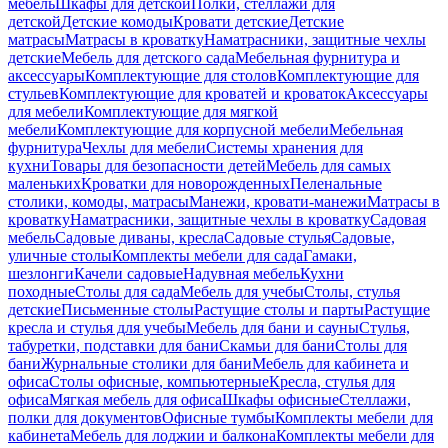
мебель
Шкафы для детской
Полки, стеллажи для
детской
Детские комоды
Кровати детские
Детские
матрасы
Матрасы в кроватку
Наматрасники, защитные чехлы
детские
Мебель для детского сада
Мебельная фурнитура и
аксессуары
Комплектующие для столов
Комплектующие для
стульев
Комплектующие для кроватей и кроваток
Аксессуары
для мебели
Комплектующие для мягкой
мебели
Комплектующие для корпусной мебели
Мебельная
фурнитура
Чехлы для мебели
Системы хранения для
кухни
Товары для безопасности детей
Мебель для самых
маленьких
Кроватки для новорожденных
Пеленальные
столики, комоды, матрасы
Манежи, кровати-манежи
Матрасы в
кроватку
Наматрасники, защитные чехлы в кроватку
Садовая
мебель
Садовые диваны, кресла
Садовые стулья
Садовые,
уличные столы
Комплекты мебели для сада
Гамаки,
шезлонги
Качели садовые
Надувная мебель
Кухни
походные
Столы для сада
Мебель для учебы
Столы, стулья
детские
Письменные столы
Растущие столы и парты
Растущие
кресла и стулья для учебы
Мебель для бани и сауны
Стулья,
табуретки, подставки для бани
Скамьи для бани
Столы для
бани
Журнальные столики для бани
Мебель для кабинета и
офиса
Столы офисные, компьютерные
Кресла, стулья для
офиса
Мягкая мебель для офиса
Шкафы офисные
Стеллажи,
полки для документов
Офисные тумбы
Комплекты мебели для
кабинета
Мебель для лоджии и балкона
Комплекты мебели для