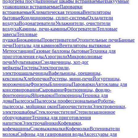
подогрева посуды
Винные шкафы встраиваемые
Вакуумные
упаковщики встраиваемые
Пароварки
встраиваемые
Климатическая техника
Вентиляторы
бытовые
Кондиционеры, сплит-системы
Охладители
воздуха
Водонагреватели
Увлажнители, очистители
воздуха
Камины, печи-камины
Обогреватели
Тепловые
завесы
Тепловые
пушки
Биокамины
Проветриватели
Отопительные печи
Банные
печи
Порталы для каминов
Вентиляторы вытяжные
Метеостанции
Газовые баллоны бытовые
Техника для
приготовления еды
Аэрогрили
Микроволновые
печи
Мультиварки
Сэндвичницы, хот-дог
мейкеры
Тостеры
Электрогрили,
электрошашлычницы
Вафельницы, орешницы,
кексницы
Хлебопечки
Ростеры, мини-печи
Йогуртницы,
мороженицы
Фризеры
Блинницы
Пароварки
Автоклавы для
консервирования
Сыроварни
Фритюрницы, фондю-
фритюрницы
Яйцеварки
Попкорницы
Техника для
дома
Пылесосы
Пылесосы профессиональные
Роботы-
пылесосы, мойщики окон
Пароочистители
Электровеники,
электрошвабры
Стеклоочистители
Стерилизационное
оборудование
Техника для приготовления
напитков
Электрочайники
Кофеварки,
кофемашины
Соковыжималки
Кофемолки
Вспениватели
молока
Сифоны для газирования воды
Аксессуары для