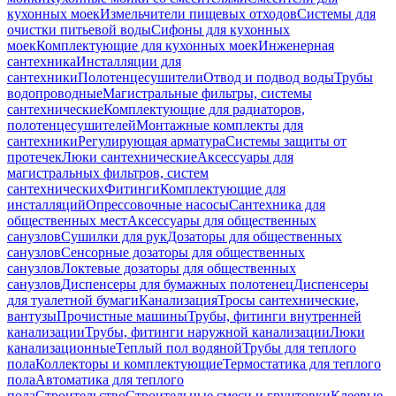
кухонных моек
Измельчители пищевых отходов
Системы для
очистки питьевой воды
Сифоны для кухонных
моек
Комплектующие для кухонных моек
Инженерная
сантехника
Инсталляции для
сантехники
Полотенцесушители
Отвод и подвод воды
Трубы
водопроводные
Магистральные фильтры, системы
сантехнические
Комплектующие для радиаторов,
полотенцесушителей
Монтажные комплекты для
сантехники
Регулирующая арматура
Системы защиты от
протечек
Люки сантехнические
Аксессуары для
магистральных фильтров, систем
сантехнических
Фитинги
Комплектующие для
инсталляций
Опрессовочные насосы
Сантехника для
общественных мест
Аксессуары для общественных
санузлов
Сушилки для рук
Дозаторы для общественных
санузлов
Сенсорные дозаторы для общественных
санузлов
Локтевые дозаторы для общественных
санузлов
Диспенсеры для бумажных полотенец
Диспенсеры
для туалетной бумаги
Канализация
Тросы сантехнические,
вантузы
Прочистные машины
Трубы, фитинги внутренней
канализации
Трубы, фитинги наружной канализации
Люки
канализационные
Теплый пол водяной
Трубы для теплого
пола
Коллекторы и комплектующие
Термостатика для теплого
пола
Автоматика для теплого
пола
Строительство
Строительные смеси и грунтовки
Клеевые