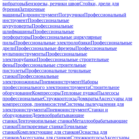
вибраторы
Бензорезы, резчики швов
Стойки, дрели для
бурения
Затирочные
машины
Гидроинструмент
Погрузчики
Профессиональный
инструмент
Профессиональные
шуруповерты
Профессиональные
шлифмашины
Профессиональные
перфораторы
Профессиональные циркулярные
пилы
Профессиональные электролобзики
Профессиональные
дрели
Профессиональные фрезеры
Профессиональные
мультиинструменты
Профессиональные
электрорубанки
Профессиональные строительные
фены
Профессиональные строительные
пистолеты
Профессиональные точильные
станки
Профессиональные
электроножницы
Пневмоинструмент
Наборы
профессионального электроинструмента
Строительное
оборудование
Компрессоры
Тепловые пушки
Пылесосы
профессиональные
Стружкоотсосы
Домкраты
Аксессуары для
компрессоров, пневмосистем
Системы пылеудаления для
электроинструмента
Пневмоинструмент
Станки и
оборудование
Деревообрабатывающие
станки
Ленточнопильные станки
Металлообрабатывающие
станки
Плиткорезные станки
Точильные
станки
Комплектующие для станков
Оснастка для
станков
Аксессуары для станков
Стружкоотсосы
Аксессуары