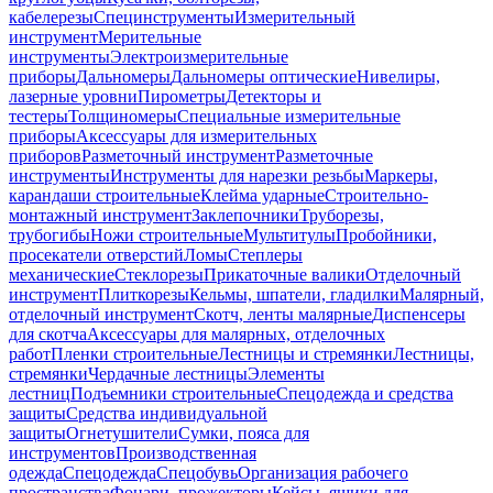
кабелерезы
Специнструменты
Измерительный
инструмент
Мерительные
инструменты
Электроизмерительные
приборы
Дальномеры
Дальномеры оптические
Нивелиры,
лазерные уровни
Пирометры
Детекторы и
тестеры
Толщиномеры
Специальные измерительные
приборы
Аксессуары для измерительных
приборов
Разметочный инструмент
Разметочные
инструменты
Инструменты для нарезки резьбы
Маркеры,
карандаши строительные
Клейма ударные
Строительно-
монтажный инструмент
Заклепочники
Труборезы,
трубогибы
Ножи строительные
Мультитулы
Пробойники,
просекатели отверстий
Ломы
Степлеры
механические
Стеклорезы
Прикаточные валики
Отделочный
инструмент
Плиткорезы
Кельмы, шпатели, гладилки
Малярный,
отделочный инструмент
Скотч, ленты малярные
Диспенсеры
для скотча
Аксессуары для малярных, отделочных
работ
Пленки строительные
Лестницы и стремянки
Лестницы,
стремянки
Чердачные лестницы
Элементы
лестниц
Подъемники строительные
Спецодежда и средства
защиты
Средства индивидуальной
защиты
Огнетушители
Сумки, пояса для
инструментов
Производственная
одежда
Спецодежда
Спецобувь
Организация рабочего
пространства
Фонари, прожекторы
Кейсы, ящики для