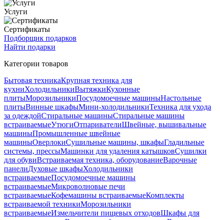
Услуги
Сертификаты
Подборщик подарков
Найти подарки
Категории товаров
Бытовая техника
Крупная техника для
кухни
Холодильники
Вытяжки
Кухонные
плиты
Морозильники
Посудомоечные машины
Настольные
плиты
Винные шкафы
Мини-холодильники
Техника для ухода
за одеждой
Стиральные машины
Стиральные машины
встраиваемые
Утюги
Отпариватели
Швейные, вышивальные
машины
Промышленные швейные
машины
Оверлоки
Сушильные машины, шкафы
Гладильные
системы, прессы
Машинки для удаления катышков
Сушилки
для обуви
Встраиваемая техника, оборудование
Варочные
панели
Духовые шкафы
Холодильники
встраиваемые
Посудомоечные машины
встраиваемые
Микроволновые печи
встраиваемые
Кофемашины встраиваемые
Комплекты
встраиваемой техники
Морозильники
встраиваемые
Измельчители пищевых отходов
Шкафы для