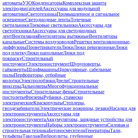
автоматы
УЗО
Конденсаторы
Комплексная защита
электродвигателей
Аксессуары для модульной
автоматики
Светотехника
Промышленное и сигнальное
освещение
Светодиодные ленты
Точечные
светильники
Трековые светильники
Аксессуары для
светотехники
Аксессуары для светодиодных
лент
Вентиляция
Вентиляторы вытяжные
Вентиляторы
канальные
Системы воздуховодов
Решетки вентиляционные,
диффузоры
Проветриватели
Люки
Люки ревизионные
Люки
под плитку
Люки напольные
Люки под
покраску
Строительный
инструмент
Электроинструмент
Шуруповерты,
гайковерты
Шлифмашины
Циркулярные, сабельные
пилы
Перфораторы, отбойные
молотки
Электролобзики
Дрели
Строительные
миксеры
Дальномеры
Многофункциональные
инструменты
Строительные фены
Строительные
пистолеты
Фрезеры
Рубанки, стамески
электрические
Краскопульты
Степлеры,
гвоздезабиватели
Электрические ножницы, резаки
Насадки для
электроинструмента
Аксессуары для
электроинструмента
Аккумуляторы, зарядные устройства для
электроинструмента
Наборы электроинструмента
Силовая и
строительная техника
Бетоносмесители
Генераторы
Тали,
тельферы
Такелаж
Виброплиты, глубинные