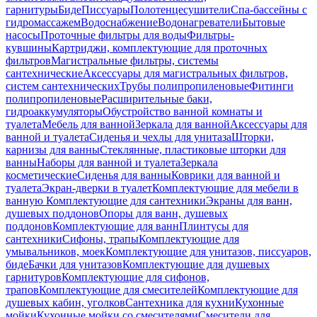
гарнитуры
Биде
Писсуары
Полотенцесушители
Спа-бассейны с
гидромассажем
Водоснабжение
Водонагреватели
Бытовые
насосы
Проточные фильтры для воды
Фильтры-
кувшины
Картриджи, комплектующие для проточных
фильтров
Магистральные фильтры, системы
сантехнические
Аксессуары для магистральных фильтров,
систем сантехнических
Трубы полипропиленовые
Фитинги
полипропиленовые
Расширительные баки,
гидроаккумуляторы
Обустройство ванной комнаты и
туалета
Мебель для ванной
Зеркала для ванной
Аксессуары для
ванной и туалета
Сиденья и чехлы для унитаза
Шторки,
карнизы для ванны
Стеклянные, пластиковые шторки для
ванны
Наборы для ванной и туалета
Зеркала
косметические
Сиденья для ванны
Коврики для ванной и
туалета
Экран-дверки в туалет
Комплектующие для мебели в
ванную
Комплектующие для сантехники
Экраны для ванн,
душевых поддонов
Опоры для ванн, душевых
поддонов
Комплектующие для ванн
Плинтусы для
сантехники
Сифоны, трапы
Комплектующие для
умывальников, моек
Комплектующие для унитазов, писсуаров,
биде
Бачки для унитазов
Комплектующие для душевых
гарнитуров
Комплектующие для сифонов,
трапов
Комплектующие для смесителей
Комплектующие для
душевых кабин, уголков
Сантехника для кухни
Кухонные
мойки
Кухонные мойки со смесителями
Смесители для