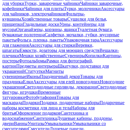
для уборки
Турки, заварочные чайники
Чайники заварочные,
кофейники
Чайники для плиты
Турки, молочники
Аксессуары
для чайников, электрочайников
Фильтры-
кувшины
Хозяйственные товары
Сушилки для белья,
прищепки
Гладильные доски
Урны, контейнеры для
мусора
Органайзеры, корзины, ящики
Туалетная бумага,
бумажные полотенца
Салфетки, мочалки, губки, мусорные
пакеты
Фольга, пленка, пакеты
Упаковочная тара
Аксессуары
для глажения
Аксессуары для стирки
Веревки,
шпагаты
Емкости, дозаторы для моющих средств
Вешалки-
плечики
Мешки хозяйственные
Сувениры
Копилки
Картины,
постеры
Фотоальбомы
Рамки для фотографий,
картин
Предметы интерьера
Шкатулки, подставки для
украшений
Статуэтки
Магниты
сувенирные
Иконы
Праздничный декор
Товары для
праздника
Елки
Аксессуары для елей новогодних
Новогодние
украшения
Светодиодные гирлянды, декорации
Светодиодные
фигуры, игрушки
Временные
татуировки
Фотобутафория
Товары для
маскарада
Подарки
Подарки, подарочные наборы
Подарочные
наборы косметики для лица и тела
Наборы для
бритья
Оформление подарков
Сантехника и
водоснабжение
Сантехника
Душевые кабины, поддоны,
двери
Ванны
Унитазы
Умывальники
Умывальники со
смесителями
Смесители
Душевые панели,