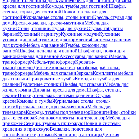
модули
Столешницы для кухни
Мебель для гостиной
Диваны,
кресла для гостиной
Комоды, тумбы для гостиной
Шкафы,
стенки, горки для гостиной
Полки, стеллажи для
гостиной
Журнальные столы, столы-книги
Кресла, стулья для
дома
Кресла-качалки, кресла-маятники
Мебель для
кухни
Столы, столики
Стулья для кухни
Стулья, табуреты
барные
Кухонный гарнитур
Кухонные модули
Кухонные
уголки, диваны
Стульчики для кормления
Системы хранения
для кухни
Мебель для ванной
Тумбы, консоли для
ванной
Шкафы, пеналы для ванной
Шкафчики, полки для
ванной
Зеркала для ванной
Аксессуары для ванной
Мебель-
трансформер
Мебель-трансформер
Кровати-
трансформеры
Детские кроватки-трансформеры
Столы-
трансформеры
Мебель для спальни
Зеркала
Комплекты мебели
для спальни
Прикроватные тумбы
Комоды и тумбы для
спальни
Туалетные столики
Шкафы для спальни
Мебель для
жилых комнат
Диваны, кресла для дома
Шкафы, стенки,
секции
Полки, стеллажи, системы хранения
Стулья,
кресла
Комоды и тумбы
Журнальные столы, столы-
книги
Кресла-качалки, кресла-маятники
Мебель для
телевизора
Комоды, тумбы под телевизор
Кронштейны, стойки
для телевизора
Каминокомплекты под телевизор
Мебель для
прихожей
Секции, тумбы в прихожую
Полки и системы
хранения в прихожую
Вешалки, подставки для
зонтов
Банкетки, скамьи
Ключницы, газетницы
Детская