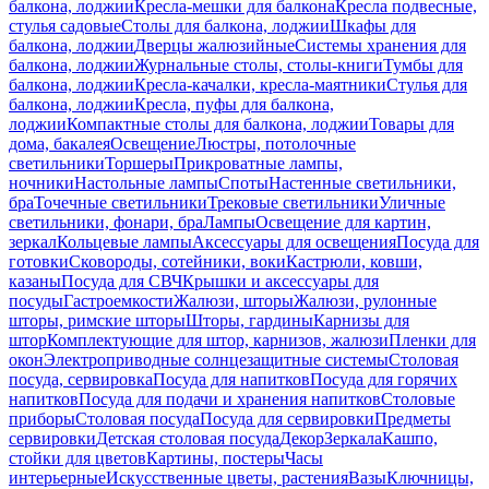
балкона, лоджии
Кресла-мешки для балкона
Кресла подвесные,
стулья садовые
Столы для балкона, лоджии
Шкафы для
балкона, лоджии
Дверцы жалюзийные
Системы хранения для
балкона, лоджии
Журнальные столы, столы-книги
Тумбы для
балкона, лоджии
Кресла-качалки, кресла-маятники
Стулья для
балкона, лоджии
Кресла, пуфы для балкона,
лоджии
Компактные столы для балкона, лоджии
Товары для
дома, бакалея
Освещение
Люстры, потолочные
светильники
Торшеры
Прикроватные лампы,
ночники
Настольные лампы
Споты
Настенные светильники,
бра
Точечные светильники
Трековые светильники
Уличные
светильники, фонари, бра
Лампы
Освещение для картин,
зеркал
Кольцевые лампы
Аксессуары для освещения
Посуда для
готовки
Сковороды, сотейники, воки
Кастрюли, ковши,
казаны
Посуда для СВЧ
Крышки и аксессуары для
посуды
Гастроемкости
Жалюзи, шторы
Жалюзи, рулонные
шторы, римские шторы
Шторы, гардины
Карнизы для
штор
Комплектующие для штор, карнизов, жалюзи
Пленки для
окон
Электроприводные солнцезащитные системы
Столовая
посуда, сервировка
Посуда для напитков
Посуда для горячих
напитков
Посуда для подачи и хранения напитков
Столовые
приборы
Столовая посуда
Посуда для сервировки
Предметы
сервировки
Детская столовая посуда
Декор
Зеркала
Кашпо,
стойки для цветов
Картины, постеры
Часы
интерьерные
Искусственные цветы, растения
Вазы
Ключницы,