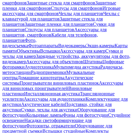
смартфонов
Защитные стекла для смартфонов
Защитные
пленки для смартфонов
Стилусы для смартфонов
Игровые
аксессуары для смартфонов
Чехлы для планшетов
Чехлы с
клавиатурой для планшетов
Защитные стекла для
планшетов
Защитные пленки для планшетов
Сумки для
планшетов
Стилусы для планшетов
Аксессуары для
планшетов, смартфонов
Кабели для телефонов,
планшетов
Фото,
видеосъемка
Фотоаппараты
Видеокамеры
Экшн-камеры
Карты
памяти
Объективы
Вспышки
Аксессуары для камер
Сумки и
чехлы для камер
Зарядные устройства, аккумуляторы для фото,
видеокамер
Аксессуары для объективов
Штативы
Цифровые
фоторамки
Аудиотехника
Мультимедиа акустика
Радиочасы,
метеостанции
Радиоприемники
Музыкальные
центры
Домашние кинотеатры
Акустические
системы
Проигрыватели виниловых пластинок
Аксессуары
для виниловых проигрывателей
Виниловые
пластинки
Инсталляционная акустика
Трансляционные
усилители
Аксессуары для аудиотехники
Комплектующие для
акустики
Акустические кабели
Подставки, стойки для
акустики
Сумки, чехлы для акустики
Оборудование для
фотостудии
Кольцевые лампы
Фоны для фотостудии
Студийное
освещение
Насадки светоформирующие для
фотостудии
Фотозонты, отражатели
Оборудование для
предметной съемки
Вспышки студийные
Комплекты