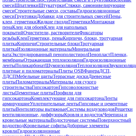
смеси
Шпатлевки
Штукатурки
Стяжки, самонивелирующие
смеси
Строительные смеси, составы
Гидроизоляционные
смеси
Грунтовки
Добавки для строительных смесей
Пены,
клеи, герметики
Жидкие гвозди
Герметики
Монтажная
пена
Клеи для обоев
Клеи для напольных
покрытий
Очистители, растворители
Фиксаторы
резьбы
Клеи
Герметики, пены
Кирпичи, блоки, тротуарная
плитка
Кирпичи
Строительные блоки
Тротуарная
плитка
Изоляционные материалы
Минеральная
вата
Экструдированный пенополистирол
Пенопласт
Пленки,
мембраны
Отражающая теплоизоляция
Гидроизоляционные
ленты
Поликарбонат
Шумоизоляция
Теплоизоляция
Звукоизоляц
плитные и пиломатериалы
Плиты OSB
Фанера
ДСП,
ЛДСП
Мебельные щиты
Террасные доски
Древесные
плиты
Пиломатериалы
Материалы для сухого
строительства
Гипсокартон
Гипсоволокнистые
листы
Цементные плиты
Профили для
гипсокартона
Комплектующие для гипсокартона
Ленты
армирующие
Уплотнительные ленты
Гипсовые и цементные
плиты
Вентиляторы вытяжные
Системы воздуховодов
Решетки
вентиляционные, диффузоры
Кровля и водосток
Черепица и
кровельные материалы
Водосточные системы
Поверхностный
водоотвод
Кровельные софиты
Доборные элементы
кровли
Гидроизоляционные