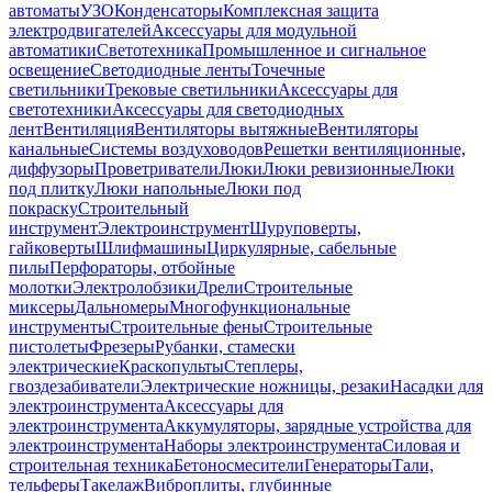
автоматы
УЗО
Конденсаторы
Комплексная защита
электродвигателей
Аксессуары для модульной
автоматики
Светотехника
Промышленное и сигнальное
освещение
Светодиодные ленты
Точечные
светильники
Трековые светильники
Аксессуары для
светотехники
Аксессуары для светодиодных
лент
Вентиляция
Вентиляторы вытяжные
Вентиляторы
канальные
Системы воздуховодов
Решетки вентиляционные,
диффузоры
Проветриватели
Люки
Люки ревизионные
Люки
под плитку
Люки напольные
Люки под
покраску
Строительный
инструмент
Электроинструмент
Шуруповерты,
гайковерты
Шлифмашины
Циркулярные, сабельные
пилы
Перфораторы, отбойные
молотки
Электролобзики
Дрели
Строительные
миксеры
Дальномеры
Многофункциональные
инструменты
Строительные фены
Строительные
пистолеты
Фрезеры
Рубанки, стамески
электрические
Краскопульты
Степлеры,
гвоздезабиватели
Электрические ножницы, резаки
Насадки для
электроинструмента
Аксессуары для
электроинструмента
Аккумуляторы, зарядные устройства для
электроинструмента
Наборы электроинструмента
Силовая и
строительная техника
Бетоносмесители
Генераторы
Тали,
тельферы
Такелаж
Виброплиты, глубинные