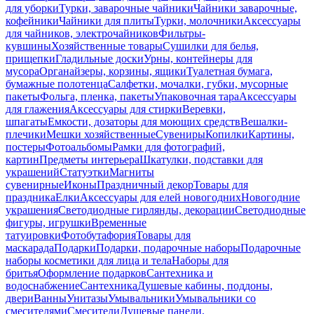
для уборки
Турки, заварочные чайники
Чайники заварочные,
кофейники
Чайники для плиты
Турки, молочники
Аксессуары
для чайников, электрочайников
Фильтры-
кувшины
Хозяйственные товары
Сушилки для белья,
прищепки
Гладильные доски
Урны, контейнеры для
мусора
Органайзеры, корзины, ящики
Туалетная бумага,
бумажные полотенца
Салфетки, мочалки, губки, мусорные
пакеты
Фольга, пленка, пакеты
Упаковочная тара
Аксессуары
для глажения
Аксессуары для стирки
Веревки,
шпагаты
Емкости, дозаторы для моющих средств
Вешалки-
плечики
Мешки хозяйственные
Сувениры
Копилки
Картины,
постеры
Фотоальбомы
Рамки для фотографий,
картин
Предметы интерьера
Шкатулки, подставки для
украшений
Статуэтки
Магниты
сувенирные
Иконы
Праздничный декор
Товары для
праздника
Елки
Аксессуары для елей новогодних
Новогодние
украшения
Светодиодные гирлянды, декорации
Светодиодные
фигуры, игрушки
Временные
татуировки
Фотобутафория
Товары для
маскарада
Подарки
Подарки, подарочные наборы
Подарочные
наборы косметики для лица и тела
Наборы для
бритья
Оформление подарков
Сантехника и
водоснабжение
Сантехника
Душевые кабины, поддоны,
двери
Ванны
Унитазы
Умывальники
Умывальники со
смесителями
Смесители
Душевые панели,