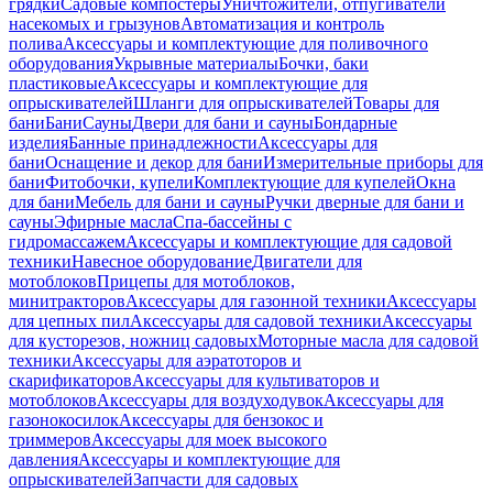
грядки
Садовые компостеры
Уничтожители, отпугиватели
насекомых и грызунов
Автоматизация и контроль
полива
Аксессуары и комплектующие для поливочного
оборудования
Укрывные материалы
Бочки, баки
пластиковые
Аксессуары и комплектующие для
опрыскивателей
Шланги для опрыскивателей
Товары для
бани
Бани
Сауны
Двери для бани и сауны
Бондарные
изделия
Банные принадлежности
Аксессуары для
бани
Оснащение и декор для бани
Измерительные приборы для
бани
Фитобочки, купели
Комплектующие для купелей
Окна
для бани
Мебель для бани и сауны
Ручки дверные для бани и
сауны
Эфирные масла
Спа-бассейны с
гидромассажем
Аксессуары и комплектующие для садовой
техники
Навесное оборудование
Двигатели для
мотоблоков
Прицепы для мотоблоков,
минитракторов
Аксессуары для газонной техники
Аксессуары
для цепных пил
Аксессуары для садовой техники
Аксессуары
для кусторезов, ножниц садовых
Моторные масла для садовой
техники
Аксессуары для аэратоторов и
скарификаторов
Аксессуары для культиваторов и
мотоблоков
Аксессуары для воздуходувок
Аксессуары для
газонокосилок
Аксессуары для бензокос и
триммеров
Аксессуары для моек высокого
давления
Аксессуары и комплектующие для
опрыскивателей
Запчасти для садовых