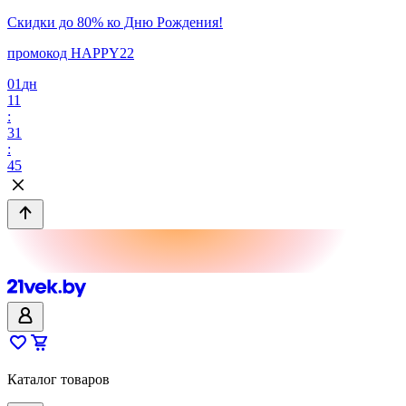
Скидки до 80% ко Дню Рождения!
промокод HAPPY22
01
дн
11
:
31
:
45
Каталог товаров