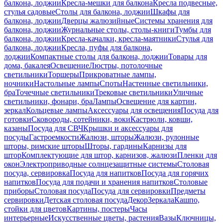
балкона, лоджии
Кресла-мешки для балкона
Кресла подвесные,
стулья садовые
Столы для балкона, лоджии
Шкафы для
балкона, лоджии
Дверцы жалюзийные
Системы хранения для
балкона, лоджии
Журнальные столы, столы-книги
Тумбы для
балкона, лоджии
Кресла-качалки, кресла-маятники
Стулья для
балкона, лоджии
Кресла, пуфы для балкона,
лоджии
Компактные столы для балкона, лоджии
Товары для
дома, бакалея
Освещение
Люстры, потолочные
светильники
Торшеры
Прикроватные лампы,
ночники
Настольные лампы
Споты
Настенные светильники,
бра
Точечные светильники
Трековые светильники
Уличные
светильники, фонари, бра
Лампы
Освещение для картин,
зеркал
Кольцевые лампы
Аксессуары для освещения
Посуда для
готовки
Сковороды, сотейники, воки
Кастрюли, ковши,
казаны
Посуда для СВЧ
Крышки и аксессуары для
посуды
Гастроемкости
Жалюзи, шторы
Жалюзи, рулонные
шторы, римские шторы
Шторы, гардины
Карнизы для
штор
Комплектующие для штор, карнизов, жалюзи
Пленки для
окон
Электроприводные солнцезащитные системы
Столовая
посуда, сервировка
Посуда для напитков
Посуда для горячих
напитков
Посуда для подачи и хранения напитков
Столовые
приборы
Столовая посуда
Посуда для сервировки
Предметы
сервировки
Детская столовая посуда
Декор
Зеркала
Кашпо,
стойки для цветов
Картины, постеры
Часы
интерьерные
Искусственные цветы, растения
Вазы
Ключницы,