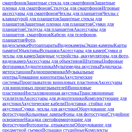
смартфонов
Защитные стекла для смартфонов
Защитные
пленки для смартфонов
Стилусы для смартфонов
Игровые
аксессуары для смартфонов
Чехлы для планшетов
Чехлы с
клавиатурой для планшетов
Защитные стекла для
планшетов
Защитные пленки для планшетов
Сумки для
планшетов
Стилусы для планшетов
Аксессуары для
планшетов, смартфонов
Кабели для телефонов,
планшетов
Фото,
видеосъемка
Фотоаппараты
Видеокамеры
Экшн-камеры
Карты
памяти
Объективы
Вспышки
Аксессуары для камер
Сумки и
чехлы для камер
Зарядные устройства, аккумуляторы для фото,
видеокамер
Аксессуары для объективов
Штативы
Цифровые
фоторамки
Аудиотехника
Мультимедиа акустика
Радиочасы,
метеостанции
Радиоприемники
Музыкальные
центры
Домашние кинотеатры
Акустические
системы
Проигрыватели виниловых пластинок
Аксессуары
для виниловых проигрывателей
Виниловые
пластинки
Инсталляционная акустика
Трансляционные
усилители
Аксессуары для аудиотехники
Комплектующие для
акустики
Акустические кабели
Подставки, стойки для
акустики
Сумки, чехлы для акустики
Оборудование для
фотостудии
Кольцевые лампы
Фоны для фотостудии
Студийное
освещение
Насадки светоформирующие для
фотостудии
Фотозонты, отражатели
Оборудование для
предметной съемки
Вспышки студийные
Комплекты