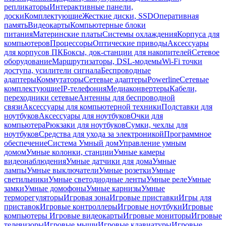
репликаторы
Интерактивные панели,
доски
Комплектующие
Жесткие диски, SSD
Оперативная
память
Видеокарты
Компьютерные блоки
питания
Материнские платы
Системы охлаждения
Корпуса для
компьютеров
Процессоры
Оптические приводы
Аксессуары
для корпусов ПК
Боксы, док-станции для накопителей
Сетевое
оборудование
Маршрутизаторы, DSL-модемы
Wi-Fi точки
доступа, усилители сигнала
Беспроводные
адаптеры
Коммутаторы
Сетевые адаптеры
Powerline
Сетевые
комплектующие
IP-телефония
Медиаконвертеры
Кабели,
переходники сетевые
Антенны для беспроводной
связи
Аксессуары для компьютерной техники
Подставки для
ноутбуков
Аксессуары для ноутбуков
Очки для
компьютера
Рюкзаки для ноутбуков
Сумки, чехлы для
ноутбуков
Средства для ухода за электроникой
Программное
обеспечение
Система Умный дом
Управление умным
домом
Умные колонки, станции
Умные камеры
видеонаблюдения
Умные датчики для дома
Умные
лампы
Умные выключатели
Умные розетки
Умные
светильники
Умные светодиодные ленты
Умные реле
Умные
замки
Умные домофоны
Умные карнизы
Умные
терморегуляторы
Игровая зона
Игровые приставки
Игры для
приставок
Игровые контроллеры
Игровые ноутбуки
Игровые
компьютеры
Игровые видеокарты
Игровые мониторы
Игровые
телевизоры
Игровые мыши
Игровые клавиатуры
Игровые