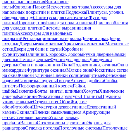
напольные покрытия
Виниловые
полы
Ковролин
Паркет
Искусственная трава
Аксессуары для
напольных покрытий и плитки
Подложка
Плинтусы, уголки,
обводы для труб
Плинтусы для сантехники
Фуги для
плитки
Порожки, профили для пола и плитки
Приспособления
для укладки плитки
Системы выравнивания
плитки
Аксессуары для напольных
покрытий
Реставрационные материалы
Двери и арки
Двери
входные
Двери межкомнатные
Арки межкомнатные
Москитные
сетки
Двери для бани и сауны
Коробки и
фурнитура
Наличники, коробки, доборы
Ручки дверные
Замки
дверные
Петли дверные
Фурнитура дверная
Доводчики
дверные
Окна и подоконники
Окна
Подоконники, отливы
Окна
мансардные
Фурнитура оконная
Мягкие окна
Москитные сетки
на окна
Жалюзи уличные
Пленки солнцезащитные
Крепежные
изделия
Саморезы, шурупы
Гвозди
Анкеры, дюбели
Скобы,
штифты
Перфорированный крепеж
Гайки,
шайбы
Заклепки
Болты, винты, шпильки
Хомуты
Химические
анкеры
Карабины
Фиксаторы арматуры
Шплинты
Пружины
универсальные
Отделка стен
Обои
Жидкие
обои
Фотообои
Штукатурки декоративные
Декоративный
камень
Скинали
Пленки самоклеящиеся
Армирующие
сетки
Стеновые панели
Уголки, маяки,
профили
Вагонка
Стеклохолсты, флизелин
Экраны для
радиаторов
Отделка потолка
Потолочные системы
Потолочные