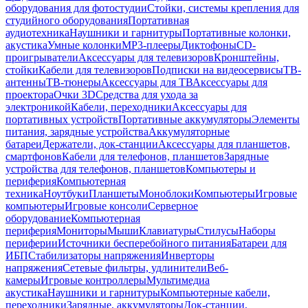
оборудования для фотостудии
Стойки, системы крепления для
студийного оборудования
Портативная
аудиотехника
Наушники и гарнитуры
Портативные колонки,
акустика
Умные колонки
MP3-плееры
Диктофоны
CD-
проигрыватели
Аксессуары для телевизоров
Кронштейны,
стойки
Кабели для телевизоров
Подписки на видеосервисы
ТВ-
антенны
ТВ-тюнеры
Аксессуары для ТВ
Аксессуары для
проектора
Очки 3D
Средства для ухода за
электроникой
Кабели, переходники
Аксессуары для
портативных устройств
Портативные аккумуляторы
Элементы
питания, зарядные устройства
Аккумуляторные
батареи
Держатели, док-станции
Аксессуары для планшетов,
смартфонов
Кабели для телефонов, планшетов
Зарядные
устройства для телефонов, планшетов
Компьютеры и
периферия
Компьютерная
техника
Ноутбуки
Планшеты
Моноблоки
Компьютеры
Игровые
компьютеры
Игровые консоли
Серверное
оборудование
Компьютерная
периферия
Мониторы
Мыши
Клавиатуры
Стилусы
Наборы
периферии
Источники бесперебойного питания
Батареи для
ИБП
Стабилизаторы напряжения
Инверторы
напряжения
Сетевые фильтры, удлинители
Веб-
камеры
Игровые контроллеры
Мультимедиа
акустика
Наушники и гарнитуры
Компьютерные кабели,
переходники
Зарядные, аккумуляторы
Док-станции,