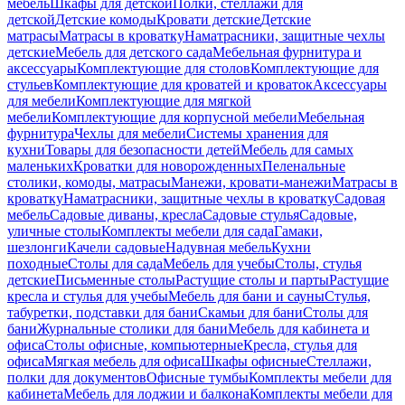
мебель
Шкафы для детской
Полки, стеллажи для
детской
Детские комоды
Кровати детские
Детские
матрасы
Матрасы в кроватку
Наматрасники, защитные чехлы
детские
Мебель для детского сада
Мебельная фурнитура и
аксессуары
Комплектующие для столов
Комплектующие для
стульев
Комплектующие для кроватей и кроваток
Аксессуары
для мебели
Комплектующие для мягкой
мебели
Комплектующие для корпусной мебели
Мебельная
фурнитура
Чехлы для мебели
Системы хранения для
кухни
Товары для безопасности детей
Мебель для самых
маленьких
Кроватки для новорожденных
Пеленальные
столики, комоды, матрасы
Манежи, кровати-манежи
Матрасы в
кроватку
Наматрасники, защитные чехлы в кроватку
Садовая
мебель
Садовые диваны, кресла
Садовые стулья
Садовые,
уличные столы
Комплекты мебели для сада
Гамаки,
шезлонги
Качели садовые
Надувная мебель
Кухни
походные
Столы для сада
Мебель для учебы
Столы, стулья
детские
Письменные столы
Растущие столы и парты
Растущие
кресла и стулья для учебы
Мебель для бани и сауны
Стулья,
табуретки, подставки для бани
Скамьи для бани
Столы для
бани
Журнальные столики для бани
Мебель для кабинета и
офиса
Столы офисные, компьютерные
Кресла, стулья для
офиса
Мягкая мебель для офиса
Шкафы офисные
Стеллажи,
полки для документов
Офисные тумбы
Комплекты мебели для
кабинета
Мебель для лоджии и балкона
Комплекты мебели для