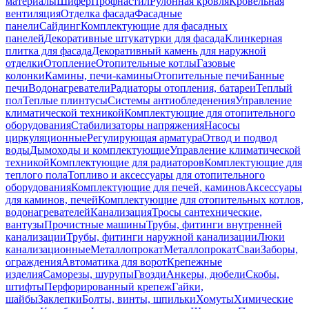
материалы
Шифер
Профнастил
Рулонная кровля
Кровельная
вентиляция
Отделка фасада
Фасадные
панели
Сайдинг
Комплектующие для фасадных
панелей
Декоративные штукатурки для фасада
Клинкерная
плитка для фасада
Декоративный камень для наружной
отделки
Отопление
Отопительные котлы
Газовые
колонки
Камины, печи-камины
Отопительные печи
Банные
печи
Водонагреватели
Радиаторы отопления, батареи
Теплый
пол
Теплые плинтусы
Системы антиобледенения
Управление
климатической техникой
Комплектующие для отопительного
оборудования
Стабилизаторы напряжения
Насосы
циркуляционные
Регулирующая арматура
Отвод и подвод
воды
Дымоходы и комплектующие
Управление климатической
техникой
Комплектующие для радиаторов
Комплектующие для
теплого пола
Топливо и аксессуары для отопительного
оборудования
Комплектующие для печей, каминов
Аксессуары
для каминов, печей
Комплектующие для отопительных котлов,
водонагревателей
Канализация
Тросы сантехнические,
вантузы
Прочистные машины
Трубы, фитинги внутренней
канализации
Трубы, фитинги наружной канализации
Люки
канализационные
Металлопрокат
Металлопрокат
Сваи
Заборы,
ограждения
Автоматика для ворот
Крепежные
изделия
Саморезы, шурупы
Гвозди
Анкеры, дюбели
Скобы,
штифты
Перфорированный крепеж
Гайки,
шайбы
Заклепки
Болты, винты, шпильки
Хомуты
Химические