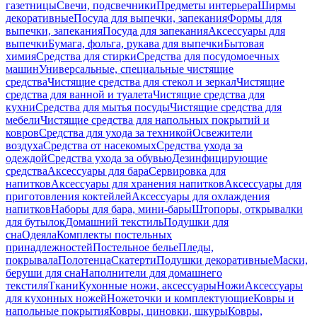
газетницы
Свечи, подсвечники
Предметы интерьера
Ширмы
декоративные
Посуда для выпечки, запекания
Формы для
выпечки, запекания
Посуда для запекания
Аксессуары для
выпечки
Бумага, фольга, рукава для выпечки
Бытовая
химия
Средства для стирки
Средства для посудомоечных
машин
Универсальные, специальные чистящие
средства
Чистящие средства для стекол и зеркал
Чистящие
средства для ванной и туалета
Чистящие средства для
кухни
Средства для мытья посуды
Чистящие средства для
мебели
Чистящие средства для напольных покрытий и
ковров
Средства для ухода за техникой
Освежители
воздуха
Средства от насекомых
Средства ухода за
одеждой
Средства ухода за обувью
Дезинфицирующие
средства
Аксессуары для бара
Сервировка для
напитков
Аксессуары для хранения напитков
Аксессуары для
приготовления коктейлей
Аксессуары для охлаждения
напитков
Наборы для бара, мини-бары
Штопоры, открывалки
для бутылок
Домашний текстиль
Подушки для
сна
Одеяла
Комплекты постельных
принадлежностей
Постельное белье
Пледы,
покрывала
Полотенца
Скатерти
Подушки декоративные
Маски,
беруши для сна
Наполнители для домашнего
текстиля
Ткани
Кухонные ножи, аксессуары
Ножи
Аксессуары
для кухонных ножей
Ножеточки и комплектующие
Ковры и
напольные покрытия
Ковры, циновки, шкуры
Ковры,