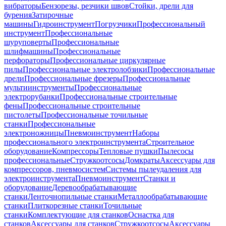
вибраторы
Бензорезы, резчики швов
Стойки, дрели для
бурения
Затирочные
машины
Гидроинструмент
Погрузчики
Профессиональный
инструмент
Профессиональные
шуруповерты
Профессиональные
шлифмашины
Профессиональные
перфораторы
Профессиональные циркулярные
пилы
Профессиональные электролобзики
Профессиональные
дрели
Профессиональные фрезеры
Профессиональные
мультиинструменты
Профессиональные
электрорубанки
Профессиональные строительные
фены
Профессиональные строительные
пистолеты
Профессиональные точильные
станки
Профессиональные
электроножницы
Пневмоинструмент
Наборы
профессионального электроинструмента
Строительное
оборудование
Компрессоры
Тепловые пушки
Пылесосы
профессиональные
Стружкоотсосы
Домкраты
Аксессуары для
компрессоров, пневмосистем
Системы пылеудаления для
электроинструмента
Пневмоинструмент
Станки и
оборудование
Деревообрабатывающие
станки
Ленточнопильные станки
Металлообрабатывающие
станки
Плиткорезные станки
Точильные
станки
Комплектующие для станков
Оснастка для
станков
Аксессуары для станков
Стружкоотсосы
Аксессуары