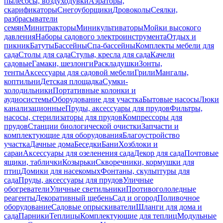
пылесосы, воздуходувки
Аэраторы,
скарификаторы
Снегоуборщики
Дровоколы
Сеялки,
разбрасыватели
семян
Минитракторы
Миникультиваторы
Мойки высокого
давления
Наборы садового электроинструмента
Отдых и
пикник
Батуты
Бассейны
Спа-бассейны
Комплекты мебели для
сада
Столы для сада
Стулья, кресла для сада
Качели
садовые
Гамаки, шезлонги
Раскладушки
Зонты,
тенты
Аксессуары для садовой мебели
Грили
Мангалы,
коптильни
Детская площадка
Сумки-
холодильники
Портативные колонки и
аудиосистемы
Оборудование для участка
Бытовые насосы
Люки
канализационные
Пруды, аксессуары для прудов
Фильтры,
насосы, стерилизаторы для прудов
Компрессоры для
прудов
Станции биологической очистки
Запчасти и
комплектующие для оборудования
Благоустройство
участка
Дачные дома
Беседки
Бани
Хозблоки и
сараи
Аксессуары для озеленения сада
Декор для сада
Почтовые
ящики, таблички
Козырьки
Скворечники, кормушки для
птиц
Домики для насекомых
Фонтаны, скульптуры для
сада
Пруды, аксессуары для прудов
Уличные
обогреватели
Уличные светильники
Противогололедные
реагенты
Декоративный щебень
Сад и огород
Поливочное
оборудование
Садовые опрыскиватели
Шланги для дома и
сада
Парники
Теплицы
Комплектующие для теплиц
Модульные