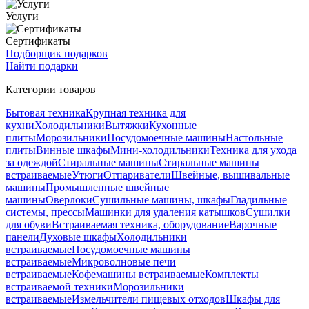
Услуги
Сертификаты
Подборщик подарков
Найти подарки
Категории товаров
Бытовая техника
Крупная техника для
кухни
Холодильники
Вытяжки
Кухонные
плиты
Морозильники
Посудомоечные машины
Настольные
плиты
Винные шкафы
Мини-холодильники
Техника для ухода
за одеждой
Стиральные машины
Стиральные машины
встраиваемые
Утюги
Отпариватели
Швейные, вышивальные
машины
Промышленные швейные
машины
Оверлоки
Сушильные машины, шкафы
Гладильные
системы, прессы
Машинки для удаления катышков
Сушилки
для обуви
Встраиваемая техника, оборудование
Варочные
панели
Духовые шкафы
Холодильники
встраиваемые
Посудомоечные машины
встраиваемые
Микроволновые печи
встраиваемые
Кофемашины встраиваемые
Комплекты
встраиваемой техники
Морозильники
встраиваемые
Измельчители пищевых отходов
Шкафы для