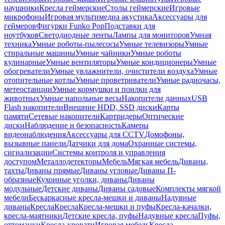
наушники
Кресла геймерские
Столы геймерские
Игровые
микрофоны
Игровая мультимедиа акустика
Аксессуары для
геймеров
Фигурки Funko Pop
Подставки для
ноутбуков
Светодиодные ленты
Лампы для мониторов
Умная
техника
Умные роботы-пылесосы
Умные телевизоры
Умные
стиральные машины
Умные чайники
Умные роботы
кулинарные
Умные вентиляторы
Умные кондиционеры
Умные
обогреватели
Умные увлажнители, очистители воздуха
Умные
отопительные котлы
Умные проветриватели
Умные радиочасы,
метеостанции
Умные кормушки и поилки для
животных
Умные напольные весы
Накопители данных
USB
Flash накопители
Внешние HDD, SSD диски
Карты
памяти
Сетевые накопители
Картридеры
Оптические
диски
Наблюдение и безопасность
Камеры
видеонаблюдения
Аксессуары для CCTV
Домофоны,
вызывные панели
Датчики для дома
Охранные системы,
сигнализации
Системы контроля и управления
доступом
Металлодетекторы
Мебель
Мягкая мебель
Диваны,
тахты
Диваны прямые
Диваны угловые
Диваны П-
образные
Кухонные уголки, диваны
Диваны
модульные
Детские диваны
Диваны садовые
Комплекты мягкой
мебели
Бескаркасные кресла-мешки и диваны
Надувные
диваны
Кресла
Кресла
Кресла-мешки и пуфы
Кресла-качалки,
кресла-маятники
Детские кресла, пуфы
Надувные кресла
Пуфы,
оттоманки
Кресла-кровати
Игровая мебель
Кресла