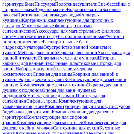
гарнитуры
Биде
Писсуары
Полотенцесушители
Спа-бассейны с
гидромассажем
Водоснабжение
Водонагреватели
Бытовые
насосы
Проточные фильтры для воды
Фильтры-
кувшины
Картриджи, комплектующие для проточных
фильтров
Магистральные фильтры, системы
сантехнические
Аксессуары для магистральных фильтров,
систем сантехнических
Трубы полипропиленовые
Фитинги
полипропиленовые
Расширительные баки,
гидроаккумуляторы
Обустройство ванной комнаты и
туалета
Мебель для ванной
Зеркала для ванной
Аксессуары для
ванной и туалета
Сиденья и чехлы для унитаза
Шторки,
карнизы для ванны
Стеклянные, пластиковые шторки для
ванны
Наборы для ванной и туалета
Зеркала
косметические
Сиденья для ванны
Коврики для ванной и
туалета
Экран-дверки в туалет
Комплектующие для мебели в
ванную
Комплектующие для сантехники
Экраны для ванн,
душевых поддонов
Опоры для ванн, душевых
поддонов
Комплектующие для ванн
Плинтусы для
сантехники
Сифоны, трапы
Комплектующие для
умывальников, моек
Комплектующие для унитазов, писсуаров,
биде
Бачки для унитазов
Комплектующие для душевых
гарнитуров
Комплектующие для сифонов,
трапов
Комплектующие для смесителей
Комплектующие для
душевых кабин, уголков
Сантехника для кухни
Кухонные
мойки
Кухонные мойки со смесителями
Смесители для