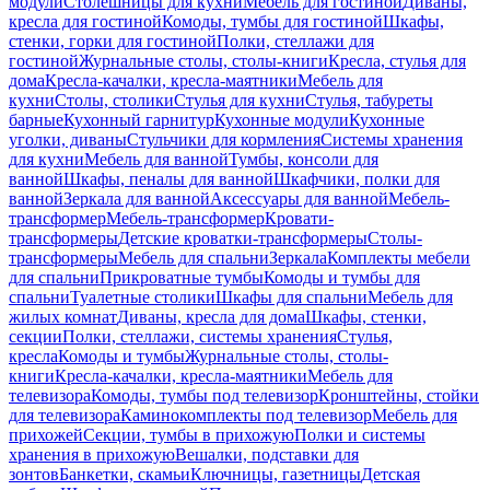
модули
Столешницы для кухни
Мебель для гостиной
Диваны,
кресла для гостиной
Комоды, тумбы для гостиной
Шкафы,
стенки, горки для гостиной
Полки, стеллажи для
гостиной
Журнальные столы, столы-книги
Кресла, стулья для
дома
Кресла-качалки, кресла-маятники
Мебель для
кухни
Столы, столики
Стулья для кухни
Стулья, табуреты
барные
Кухонный гарнитур
Кухонные модули
Кухонные
уголки, диваны
Стульчики для кормления
Системы хранения
для кухни
Мебель для ванной
Тумбы, консоли для
ванной
Шкафы, пеналы для ванной
Шкафчики, полки для
ванной
Зеркала для ванной
Аксессуары для ванной
Мебель-
трансформер
Мебель-трансформер
Кровати-
трансформеры
Детские кроватки-трансформеры
Столы-
трансформеры
Мебель для спальни
Зеркала
Комплекты мебели
для спальни
Прикроватные тумбы
Комоды и тумбы для
спальни
Туалетные столики
Шкафы для спальни
Мебель для
жилых комнат
Диваны, кресла для дома
Шкафы, стенки,
секции
Полки, стеллажи, системы хранения
Стулья,
кресла
Комоды и тумбы
Журнальные столы, столы-
книги
Кресла-качалки, кресла-маятники
Мебель для
телевизора
Комоды, тумбы под телевизор
Кронштейны, стойки
для телевизора
Каминокомплекты под телевизор
Мебель для
прихожей
Секции, тумбы в прихожую
Полки и системы
хранения в прихожую
Вешалки, подставки для
зонтов
Банкетки, скамьи
Ключницы, газетницы
Детская