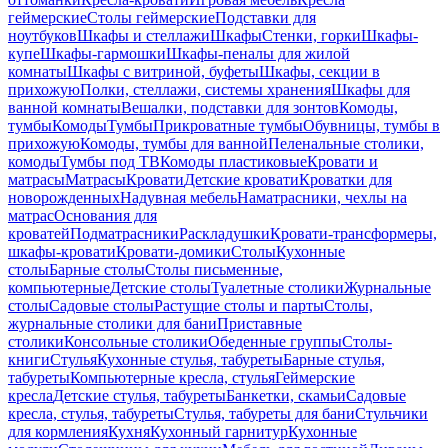
геймерские
Столы геймерские
Подставки для
ноутбуков
Шкафы и стеллажи
Шкафы
Стенки, горки
Шкафы-
купе
Шкафы-гармошки
Шкафы-пеналы для жилой
комнаты
Шкафы с витриной, буфеты
Шкафы, секции в
прихожую
Полки, стеллажи, системы хранения
Шкафы для
ванной комнаты
Вешалки, подставки для зонтов
Комоды,
тумбы
Комоды
Тумбы
Прикроватные тумбы
Обувницы, тумбы в
прихожую
Комоды, тумбы для ванной
Пеленальные столики,
комоды
Тумбы под ТВ
Комоды пластиковые
Кровати и
матрасы
Матрасы
Кровати
Детские кровати
Кроватки для
новорожденных
Надувная мебель
Наматрасники, чехлы на
матрас
Основания для
кроватей
Подматрасники
Раскладушки
Кровати-трансформеры,
шкафы-кровати
Кровати-домики
Столы
Кухонные
столы
Барные столы
Столы письменные,
компьютерные
Детские столы
Туалетные столики
Журнальные
столы
Садовые столы
Растущие столы и парты
Столы,
журнальные столики для бани
Приставные
столики
Консольные столики
Обеденные группы
Столы-
книги
Стулья
Кухонные стулья, табуреты
Барные стулья,
табуреты
Компьютерные кресла, стулья
Геймерские
кресла
Детские стулья, табуреты
Банкетки, скамьи
Садовые
кресла, стулья, табуреты
Стулья, табуреты для бани
Стульчики
для кормления
Кухня
Кухонный гарнитур
Кухонные