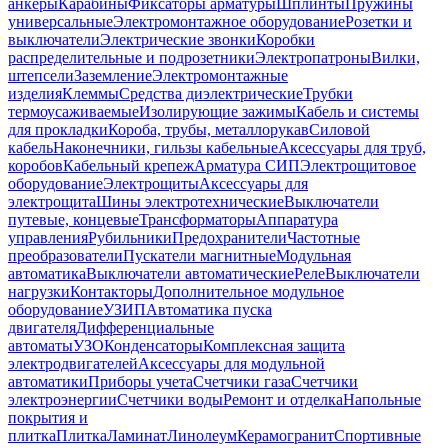
анкеры
Карабины
Фиксаторы арматуры
Шплинты
Пружины
универсальные
Электромонтажное оборудование
Розетки и
выключатели
Электрические звонки
Коробки
распределительные и подрозетники
Электропатроны
Вилки,
штепсели
Заземление
Электромонтажные
изделия
Клеммы
Средства диэлектрические
Трубки
термоусаживаемые
Изолирующие зажимы
Кабель и системы
для прокладки
Короба, трубы, металлорукав
Силовой
кабель
Наконечники, гильзы кабельные
Аксессуары для труб,
коробов
Кабельный крепеж
Арматура СИП
Электрощитовое
оборудование
Электрощиты
Аксессуары для
электрощита
Шины электротехнические
Выключатели
путевые, концевые
Трансформаторы
Аппаратура
управления
Рубильники
Предохранители
Частотные
преобразователи
Пускатели магнитные
Модульная
автоматика
Выключатели автоматические
Реле
Выключатели
нагрузки
Контакторы
Дополнительное модульное
оборудование
УЗИП
Автоматика пуска
двигателя
Дифференциальные
автоматы
УЗО
Конденсаторы
Комплексная защита
электродвигателей
Аксессуары для модульной
автоматики
Приборы учета
Счетчики газа
Счетчики
электроэнергии
Счетчики воды
Ремонт и отделка
Напольные
покрытия и
плитка
Плитка
Ламинат
Линолеум
Керамогранит
Спортивные