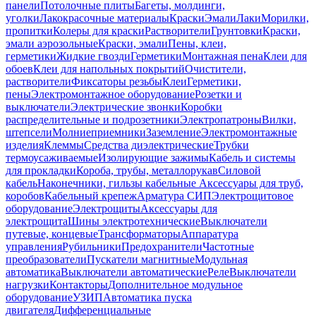
панели
Потолочные плиты
Багеты, молдинги,
уголки
Лакокрасочные материалы
Краски
Эмали
Лаки
Морилки,
пропитки
Колеры для краски
Растворители
Грунтовки
Краски,
эмали аэрозольные
Краски, эмали
Пены, клеи,
герметики
Жидкие гвозди
Герметики
Монтажная пена
Клеи для
обоев
Клеи для напольных покрытий
Очистители,
растворители
Фиксаторы резьбы
Клеи
Герметики,
пены
Электромонтажное оборудование
Розетки и
выключатели
Электрические звонки
Коробки
распределительные и подрозетники
Электропатроны
Вилки,
штепсели
Молниеприемники
Заземление
Электромонтажные
изделия
Клеммы
Средства диэлектрические
Трубки
термоусаживаемые
Изолирующие зажимы
Кабель и системы
для прокладки
Короба, трубы, металлорукав
Силовой
кабель
Наконечники, гильзы кабельные
Аксессуары для труб,
коробов
Кабельный крепеж
Арматура СИП
Электрощитовое
оборудование
Электрощиты
Аксессуары для
электрощита
Шины электротехнические
Выключатели
путевые, концевые
Трансформаторы
Аппаратура
управления
Рубильники
Предохранители
Частотные
преобразователи
Пускатели магнитные
Модульная
автоматика
Выключатели автоматические
Реле
Выключатели
нагрузки
Контакторы
Дополнительное модульное
оборудование
УЗИП
Автоматика пуска
двигателя
Дифференциальные