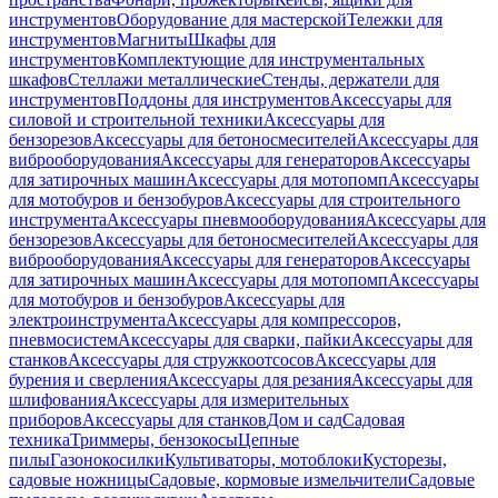
инструментов
Оборудование для мастерской
Тележки для
инструментов
Магниты
Шкафы для
инструментов
Комплектующие для инструментальных
шкафов
Стеллажи металлические
Стенды, держатели для
инструментов
Поддоны для инструментов
Аксессуары для
силовой и строительной техники
Аксессуары для
бензорезов
Аксессуары для бетоносмесителей
Аксессуары для
виброоборудования
Аксессуары для генераторов
Аксессуары
для затирочных машин
Аксессуары для мотопомп
Аксессуары
для мотобуров и бензобуров
Аксессуары для строительного
инструмента
Аксессуары пневмооборудования
Аксессуары для
бензорезов
Аксессуары для бетоносмесителей
Аксессуары для
виброоборудования
Аксессуары для генераторов
Аксессуары
для затирочных машин
Аксессуары для мотопомп
Аксессуары
для мотобуров и бензобуров
Аксессуары для
электроинструмента
Аксессуары для компрессоров,
пневмосистем
Аксессуары для сварки, пайки
Аксессуары для
станков
Аксессуары для стружкоотсосов
Аксессуары для
бурения и сверления
Аксессуары для резания
Аксессуары для
шлифования
Аксессуары для измерительных
приборов
Аксессуары для станков
Дом и сад
Садовая
техника
Триммеры, бензокосы
Цепные
пилы
Газонокосилки
Культиваторы, мотоблоки
Кусторезы,
садовые ножницы
Садовые, кормовые измельчители
Садовые