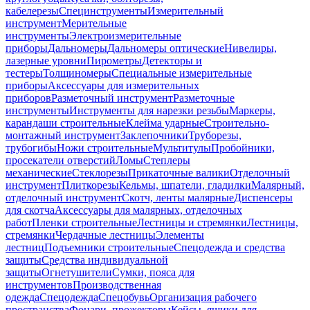
кабелерезы
Специнструменты
Измерительный
инструмент
Мерительные
инструменты
Электроизмерительные
приборы
Дальномеры
Дальномеры оптические
Нивелиры,
лазерные уровни
Пирометры
Детекторы и
тестеры
Толщиномеры
Специальные измерительные
приборы
Аксессуары для измерительных
приборов
Разметочный инструмент
Разметочные
инструменты
Инструменты для нарезки резьбы
Маркеры,
карандаши строительные
Клейма ударные
Строительно-
монтажный инструмент
Заклепочники
Труборезы,
трубогибы
Ножи строительные
Мультитулы
Пробойники,
просекатели отверстий
Ломы
Степлеры
механические
Стеклорезы
Прикаточные валики
Отделочный
инструмент
Плиткорезы
Кельмы, шпатели, гладилки
Малярный,
отделочный инструмент
Скотч, ленты малярные
Диспенсеры
для скотча
Аксессуары для малярных, отделочных
работ
Пленки строительные
Лестницы и стремянки
Лестницы,
стремянки
Чердачные лестницы
Элементы
лестниц
Подъемники строительные
Спецодежда и средства
защиты
Средства индивидуальной
защиты
Огнетушители
Сумки, пояса для
инструментов
Производственная
одежда
Спецодежда
Спецобувь
Организация рабочего
пространства
Фонари, прожекторы
Кейсы, ящики для