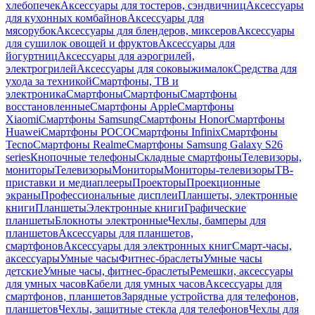
хлебопечек
Аксессуары для тостеров, сэндвичниц
Аксессуары
для кухонных комбайнов
Аксессуары для
мясорубок
Аксессуары для блендеров, миксеров
Аксессуары
для сушилок овощей и фруктов
Аксессуары для
йогуртниц
Аксессуары для аэрогрилей,
электрогрилей
Аксессуары для соковыжималок
Средства для
ухода за техникой
Смартфоны, ТВ и
электроника
Смартфоны
Смартфоны
Смартфоны
восстановленные
Смартфоны Apple
Смартфоны
Xiaomi
Смартфоны Samsung
Смартфоны Honor
Смартфоны
Huawei
Смартфоны POCO
Смартфоны Infinix
Смартфоны
Tecno
Смартфоны Realme
Смартфоны Samsung Galaxy S26
series
Кнопочные телефоны
Складные смартфоны
Телевизоры,
мониторы
Телевизоры
Мониторы
Мониторы-телевизоры
ТВ-
приставки и медиаплееры
Проекторы
Проекционные
экраны
Профессиональные дисплеи
Планшеты, электронные
книги
Планшеты
Электронные книги
Графические
планшеты
Блокноты электронные
Чехлы, бамперы для
планшетов
Аксессуары для планшетов,
смартфонов
Аксессуары для электронных книг
Смарт-часы,
аксессуары
Умные часы
Фитнес-браслеты
Умные часы
детские
Умные часы, фитнес-браслеты
Ремешки, аксессуары
для умных часов
Кабели для умных часов
Аксессуары для
смартфонов, планшетов
Зарядные устройства для телефонов,
планшетов
Чехлы, защитные стекла для телефонов
Чехлы для