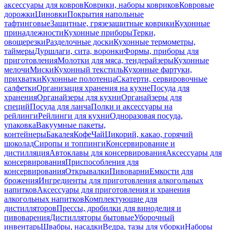
аксессуары для ковров
Коврики, наборы ковриков
Ковровые
дорожки
Циновки
Покрытия напольные
тафтинговые
Защитные, грязезащитные коврики
Кухонные
принадлежности
Кухонные приборы
Терки,
овощерезки
Разделочные доски
Кухонные термометры,
таймеры
Дуршлаги, сита, воронки
Формы, приборы для
приготовления
Молотки для мяса, тендерайзеры
Кухонные
мелочи
Миски
Кухонный текстиль
Кухонные фартуки,
прихватки
Кухонные полотенца
Скатерти, сервировочные
салфетки
Организация хранения на кухне
Посуда для
хранения
Органайзеры для кухни
Органайзеры для
специй
Посуда для ланча
Полки и аксессуары на
рейлинги
Рейлинги для кухни
Одноразовая посуда,
упаковка
Вакуумные пакеты,
контейнеры
Бакалея
Кофе
Чай
Цикорий, какао, горячий
шоколад
Сиропы и топпинги
Консервирование и
дистилляция
Автоклавы для консервирования
Аксессуары для
консервирования
Приспособления для
консервирования
Открывалки
Пивоварни
Емкости для
брожения
Ингредиенты для приготовления алкогольных
напитков
Аксессуары для приготовления и хранения
алкогольных напитков
Комплектующие для
дистилляторов
Прессы, дробилки для виноделия и
пивоварения
Дистилляторы бытовые
Уборочный
инвентарь
Швабры, насадки
Ведра, тазы для уборки
Наборы