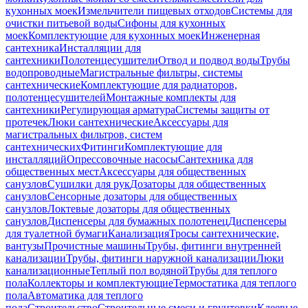
кухонных моек
Измельчители пищевых отходов
Системы для
очистки питьевой воды
Сифоны для кухонных
моек
Комплектующие для кухонных моек
Инженерная
сантехника
Инсталляции для
сантехники
Полотенцесушители
Отвод и подвод воды
Трубы
водопроводные
Магистральные фильтры, системы
сантехнические
Комплектующие для радиаторов,
полотенцесушителей
Монтажные комплекты для
сантехники
Регулирующая арматура
Системы защиты от
протечек
Люки сантехнические
Аксессуары для
магистральных фильтров, систем
сантехнических
Фитинги
Комплектующие для
инсталляций
Опрессовочные насосы
Сантехника для
общественных мест
Аксессуары для общественных
санузлов
Сушилки для рук
Дозаторы для общественных
санузлов
Сенсорные дозаторы для общественных
санузлов
Локтевые дозаторы для общественных
санузлов
Диспенсеры для бумажных полотенец
Диспенсеры
для туалетной бумаги
Канализация
Тросы сантехнические,
вантузы
Прочистные машины
Трубы, фитинги внутренней
канализации
Трубы, фитинги наружной канализации
Люки
канализационные
Теплый пол водяной
Трубы для теплого
пола
Коллекторы и комплектующие
Термостатика для теплого
пола
Автоматика для теплого
пола
Строительство
Строительные смеси и грунтовки
Клеевые