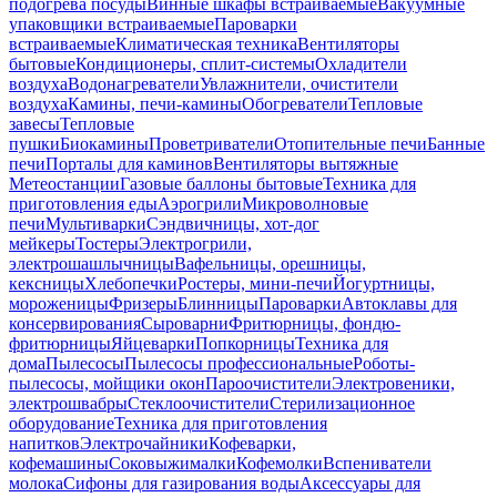
подогрева посуды
Винные шкафы встраиваемые
Вакуумные
упаковщики встраиваемые
Пароварки
встраиваемые
Климатическая техника
Вентиляторы
бытовые
Кондиционеры, сплит-системы
Охладители
воздуха
Водонагреватели
Увлажнители, очистители
воздуха
Камины, печи-камины
Обогреватели
Тепловые
завесы
Тепловые
пушки
Биокамины
Проветриватели
Отопительные печи
Банные
печи
Порталы для каминов
Вентиляторы вытяжные
Метеостанции
Газовые баллоны бытовые
Техника для
приготовления еды
Аэрогрили
Микроволновые
печи
Мультиварки
Сэндвичницы, хот-дог
мейкеры
Тостеры
Электрогрили,
электрошашлычницы
Вафельницы, орешницы,
кексницы
Хлебопечки
Ростеры, мини-печи
Йогуртницы,
мороженицы
Фризеры
Блинницы
Пароварки
Автоклавы для
консервирования
Сыроварни
Фритюрницы, фондю-
фритюрницы
Яйцеварки
Попкорницы
Техника для
дома
Пылесосы
Пылесосы профессиональные
Роботы-
пылесосы, мойщики окон
Пароочистители
Электровеники,
электрошвабры
Стеклоочистители
Стерилизационное
оборудование
Техника для приготовления
напитков
Электрочайники
Кофеварки,
кофемашины
Соковыжималки
Кофемолки
Вспениватели
молока
Сифоны для газирования воды
Аксессуары для