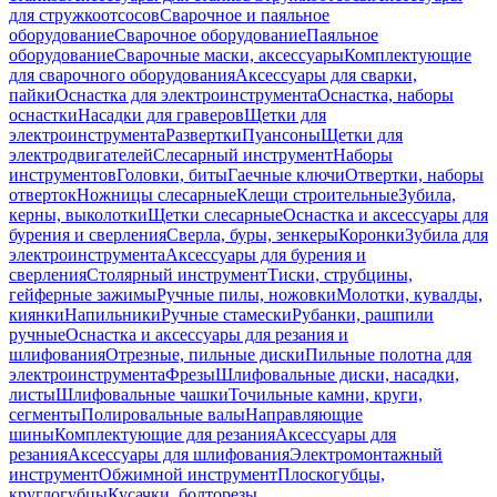
для стружкоотсосов
Сварочное и паяльное
оборудование
Сварочное оборудование
Паяльное
оборудование
Сварочные маски, аксессуары
Комплектующие
для сварочного оборудования
Аксессуары для сварки,
пайки
Оснастка для электроинструмента
Оснастка, наборы
оснастки
Насадки для граверов
Щетки для
электроинструмента
Развертки
Пуансоны
Щетки для
электродвигателей
Слесарный инструмент
Наборы
инструментов
Головки, биты
Гаечные ключи
Отвертки, наборы
отверток
Ножницы слесарные
Клещи строительные
Зубила,
керны, выколотки
Щетки слесарные
Оснастка и аксессуары для
бурения и сверления
Сверла, буры, зенкеры
Коронки
Зубила для
электроинструмента
Аксессуары для бурения и
сверления
Столярный инструмент
Тиски, струбцины,
гейферные зажимы
Ручные пилы, ножовки
Молотки, кувалды,
киянки
Напильники
Ручные стамески
Рубанки, рашпили
ручные
Оснастка и аксессуары для резания и
шлифования
Отрезные, пильные диски
Пильные полотна для
электроинструмента
Фрезы
Шлифовальные диски, насадки,
листы
Шлифовальные чашки
Точильные камни, круги,
сегменты
Полировальные валы
Направляющие
шины
Комплектующие для резания
Аксессуары для
резания
Аксессуары для шлифования
Электромонтажный
инструмент
Обжимной инструмент
Плоскогубцы,
круглогубцы
Кусачки, болторезы,