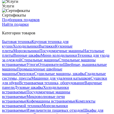
Услуги
Сертификаты
Подборщик подарков
Найти подарки
Категории товаров
Бытовая техника
Крупная техника для
кухни
Холодильники
Вытяжки
Кухонные
плиты
Морозильники
Посудомоечные машины
Настольные
плиты
Винные шкафы
Мини-холодильники
Техника для ухода
за одеждой
Стиральные машины
Стиральные машины
встраиваемые
Утюги
Отпариватели
Швейные, вышивальные
машины
Промышленные швейные
машины
Оверлоки
Сушильные машины, шкафы
Гладильные
системы, прессы
Машинки для удаления катышков
Сушилки
для обуви
Встраиваемая техника, оборудование
Варочные
панели
Духовые шкафы
Холодильники
встраиваемые
Посудомоечные машины
встраиваемые
Микроволновые печи
встраиваемые
Кофемашины встраиваемые
Комплекты
встраиваемой техники
Морозильники
встраиваемые
Измельчители пищевых отходов
Шкафы для