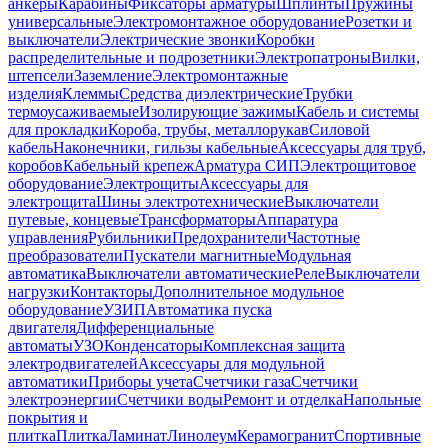
анкеры
Карабины
Фиксаторы арматуры
Шплинты
Пружины
универсальные
Электромонтажное оборудование
Розетки и
выключатели
Электрические звонки
Коробки
распределительные и подрозетники
Электропатроны
Вилки,
штепсели
Заземление
Электромонтажные
изделия
Клеммы
Средства диэлектрические
Трубки
термоусаживаемые
Изолирующие зажимы
Кабель и системы
для прокладки
Короба, трубы, металлорукав
Силовой
кабель
Наконечники, гильзы кабельные
Аксессуары для труб,
коробов
Кабельный крепеж
Арматура СИП
Электрощитовое
оборудование
Электрощиты
Аксессуары для
электрощита
Шины электротехнические
Выключатели
путевые, концевые
Трансформаторы
Аппаратура
управления
Рубильники
Предохранители
Частотные
преобразователи
Пускатели магнитные
Модульная
автоматика
Выключатели автоматические
Реле
Выключатели
нагрузки
Контакторы
Дополнительное модульное
оборудование
УЗИП
Автоматика пуска
двигателя
Дифференциальные
автоматы
УЗО
Конденсаторы
Комплексная защита
электродвигателей
Аксессуары для модульной
автоматики
Приборы учета
Счетчики газа
Счетчики
электроэнергии
Счетчики воды
Ремонт и отделка
Напольные
покрытия и
плитка
Плитка
Ламинат
Линолеум
Керамогранит
Спортивные