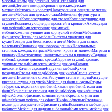
мебель
Шкафы для детской
Полки, стеллажи для
детской
Детские комоды
Кровати детские
Детские
матрасы
Матрасы в кроватку
Наматрасники, защитные чехлы
детские
Мебель для детского сада
Мебельная фурнитура и
аксессуары
Комплектующие для столов
Комплектующие для
стульев
Комплектующие для кроватей и кроваток
Аксессуары
для мебели
Комплектующие для мягкой
мебели
Комплектующие для корпусной мебели
Мебельная
фурнитура
Чехлы для мебели
Системы хранения для
кухни
Товары для безопасности детей
Мебель для самых
маленьких
Кроватки для новорожденных
Пеленальные
столики, комоды, матрасы
Манежи, кровати-манежи
Матрасы в
кроватку
Наматрасники, защитные чехлы в кроватку
Садовая
мебель
Садовые диваны, кресла
Садовые стулья
Садовые,
уличные столы
Комплекты мебели для сада
Гамаки,
шезлонги
Качели садовые
Надувная мебель
Кухни
походные
Столы для сада
Мебель для учебы
Столы, стулья
детские
Письменные столы
Растущие столы и парты
Растущие
кресла и стулья для учебы
Мебель для бани и сауны
Стулья,
табуретки, подставки для бани
Скамьи для бани
Столы для
бани
Журнальные столики для бани
Мебель для кабинета и
офиса
Столы офисные, компьютерные
Кресла, стулья для
офиса
Мягкая мебель для офиса
Шкафы офисные
Стеллажи,
полки для документов
Офисные тумбы
Комплекты мебели для
кабинета
Мебель для лоджии и балкона
Комплекты мебели для