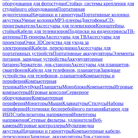
оборудования для фотостудии
Стойки, системы крепления для
студийного оборудования
Портативная
аудиотехника
Наушники и гарнитуры
Портативные колонки,
акустика
Умные колонки
MP3-плееры
Диктофоны
CD-
проигрыватели
Аксессуары для телевизоров
Кронштейны,
стойки
Кабели для телевизоров
Подписки на видеосервисы
ТВ-
антенны
ТВ-тюнеры
Аксессуары для ТВ
Аксессуары для
проектора
Очки 3D
Средства для ухода за
электроникой
Кабели, переходники
Аксессуары для
портативных устройств
Портативные аккумуляторы
Элементы
питания, зарядные устройства
Аккумуляторные
батареи
Держатели, док-станции
Аксессуары для планшетов,
смартфонов
Кабели для телефонов, планшетов
Зарядные
устройства для телефонов, планшетов
Компьютеры и
периферия
Компьютерная
техника
Ноутбуки
Планшеты
Моноблоки
Компьютеры
Игровые
компьютеры
Игровые консоли
Серверное
оборудование
Компьютерная
периферия
Мониторы
Мыши
Клавиатуры
Стилусы
Наборы
периферии
Источники бесперебойного питания
Батареи для
ИБП
Стабилизаторы напряжения
Инверторы
напряжения
Сетевые фильтры, удлинители
Веб-
камеры
Игровые контроллеры
Мультимедиа
акустика
Наушники и гарнитуры
Компьютерные кабели,
переходники
Зарядные, аккумуляторы
Док-станции,