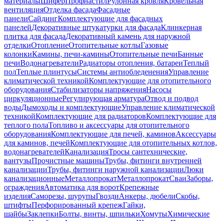
материалы
Шифер
Профнастил
Рулонная кровля
Кровельная
вентиляция
Отделка фасада
Фасадные
панели
Сайдинг
Комплектующие для фасадных
панелей
Декоративные штукатурки для фасада
Клинкерная
плитка для фасада
Декоративный камень для наружной
отделки
Отопление
Отопительные котлы
Газовые
колонки
Камины, печи-камины
Отопительные печи
Банные
печи
Водонагреватели
Радиаторы отопления, батареи
Теплый
пол
Теплые плинтусы
Системы антиобледенения
Управление
климатической техникой
Комплектующие для отопительного
оборудования
Стабилизаторы напряжения
Насосы
циркуляционные
Регулирующая арматура
Отвод и подвод
воды
Дымоходы и комплектующие
Управление климатической
техникой
Комплектующие для радиаторов
Комплектующие для
теплого пола
Топливо и аксессуары для отопительного
оборудования
Комплектующие для печей, каминов
Аксессуары
для каминов, печей
Комплектующие для отопительных котлов,
водонагревателей
Канализация
Тросы сантехнические,
вантузы
Прочистные машины
Трубы, фитинги внутренней
канализации
Трубы, фитинги наружной канализации
Люки
канализационные
Металлопрокат
Металлопрокат
Сваи
Заборы,
ограждения
Автоматика для ворот
Крепежные
изделия
Саморезы, шурупы
Гвозди
Анкеры, дюбели
Скобы,
штифты
Перфорированный крепеж
Гайки,
шайбы
Заклепки
Болты, винты, шпильки
Хомуты
Химические