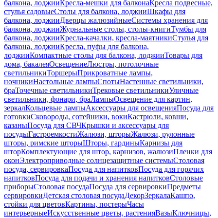
балкона, лоджии
Кресла-мешки для балкона
Кресла подвесные,
стулья садовые
Столы для балкона, лоджии
Шкафы для
балкона, лоджии
Дверцы жалюзийные
Системы хранения для
балкона, лоджии
Журнальные столы, столы-книги
Тумбы для
балкона, лоджии
Кресла-качалки, кресла-маятники
Стулья для
балкона, лоджии
Кресла, пуфы для балкона,
лоджии
Компактные столы для балкона, лоджии
Товары для
дома, бакалея
Освещение
Люстры, потолочные
светильники
Торшеры
Прикроватные лампы,
ночники
Настольные лампы
Споты
Настенные светильники,
бра
Точечные светильники
Трековые светильники
Уличные
светильники, фонари, бра
Лампы
Освещение для картин,
зеркал
Кольцевые лампы
Аксессуары для освещения
Посуда для
готовки
Сковороды, сотейники, воки
Кастрюли, ковши,
казаны
Посуда для СВЧ
Крышки и аксессуары для
посуды
Гастроемкости
Жалюзи, шторы
Жалюзи, рулонные
шторы, римские шторы
Шторы, гардины
Карнизы для
штор
Комплектующие для штор, карнизов, жалюзи
Пленки для
окон
Электроприводные солнцезащитные системы
Столовая
посуда, сервировка
Посуда для напитков
Посуда для горячих
напитков
Посуда для подачи и хранения напитков
Столовые
приборы
Столовая посуда
Посуда для сервировки
Предметы
сервировки
Детская столовая посуда
Декор
Зеркала
Кашпо,
стойки для цветов
Картины, постеры
Часы
интерьерные
Искусственные цветы, растения
Вазы
Ключницы,