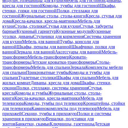
модули
Столешницы для кухни
Мебель для гостиной
Диваны,
кресла для гостиной
Комоды, тумбы для гостиной
Шкафы,
стенки, горки для гостиной
Полки, стеллажи для
гостиной
Журнальные столы, столы-книги
Кресла, стулья для
дома
Кресла-качалки, кресла-маятники
Мебель для
кухни
Столы, столики
Стулья для кухни
Стулья, табуреты
барные
Кухонный гарнитур
Кухонные модули
Кухонные
уголки, диваны
Стульчики для кормления
Системы хранения
для кухни
Мебель для ванной
Тумбы, консоли для
ванной
Шкафы, пеналы для ванной
Шкафчики, полки для
ванной
Зеркала для ванной
Аксессуары для ванной
Мебель-
трансформер
Мебель-трансформер
Кровати-
трансформеры
Детские кроватки-трансформеры
Столы-
трансформеры
Мебель для спальни
Зеркала
Комплекты мебели
для спальни
Прикроватные тумбы
Комоды и тумбы для
спальни
Туалетные столики
Шкафы для спальни
Мебель для
жилых комнат
Диваны, кресла для дома
Шкафы, стенки,
секции
Полки, стеллажи, системы хранения
Стулья,
кресла
Комоды и тумбы
Журнальные столы, столы-
книги
Кресла-качалки, кресла-маятники
Мебель для
телевизора
Комоды, тумбы под телевизор
Кронштейны, стойки
для телевизора
Каминокомплекты под телевизор
Мебель для
прихожей
Секции, тумбы в прихожую
Полки и системы
хранения в прихожую
Вешалки, подставки для
зонтов
Банкетки, скамьи
Ключницы, газетницы
Детская