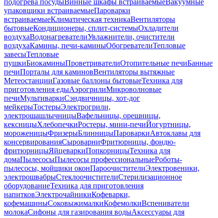
подогрева посуды
Винные шкафы встраиваемые
Вакуумные
упаковщики встраиваемые
Пароварки
встраиваемые
Климатическая техника
Вентиляторы
бытовые
Кондиционеры, сплит-системы
Охладители
воздуха
Водонагреватели
Увлажнители, очистители
воздуха
Камины, печи-камины
Обогреватели
Тепловые
завесы
Тепловые
пушки
Биокамины
Проветриватели
Отопительные печи
Банные
печи
Порталы для каминов
Вентиляторы вытяжные
Метеостанции
Газовые баллоны бытовые
Техника для
приготовления еды
Аэрогрили
Микроволновые
печи
Мультиварки
Сэндвичницы, хот-дог
мейкеры
Тостеры
Электрогрили,
электрошашлычницы
Вафельницы, орешницы,
кексницы
Хлебопечки
Ростеры, мини-печи
Йогуртницы,
мороженицы
Фризеры
Блинницы
Пароварки
Автоклавы для
консервирования
Сыроварни
Фритюрницы, фондю-
фритюрницы
Яйцеварки
Попкорницы
Техника для
дома
Пылесосы
Пылесосы профессиональные
Роботы-
пылесосы, мойщики окон
Пароочистители
Электровеники,
электрошвабры
Стеклоочистители
Стерилизационное
оборудование
Техника для приготовления
напитков
Электрочайники
Кофеварки,
кофемашины
Соковыжималки
Кофемолки
Вспениватели
молока
Сифоны для газирования воды
Аксессуары для