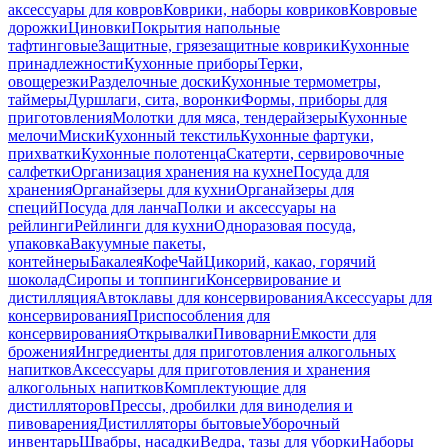
аксессуары для ковров
Коврики, наборы ковриков
Ковровые
дорожки
Циновки
Покрытия напольные
тафтинговые
Защитные, грязезащитные коврики
Кухонные
принадлежности
Кухонные приборы
Терки,
овощерезки
Разделочные доски
Кухонные термометры,
таймеры
Дуршлаги, сита, воронки
Формы, приборы для
приготовления
Молотки для мяса, тендерайзеры
Кухонные
мелочи
Миски
Кухонный текстиль
Кухонные фартуки,
прихватки
Кухонные полотенца
Скатерти, сервировочные
салфетки
Организация хранения на кухне
Посуда для
хранения
Органайзеры для кухни
Органайзеры для
специй
Посуда для ланча
Полки и аксессуары на
рейлинги
Рейлинги для кухни
Одноразовая посуда,
упаковка
Вакуумные пакеты,
контейнеры
Бакалея
Кофе
Чай
Цикорий, какао, горячий
шоколад
Сиропы и топпинги
Консервирование и
дистилляция
Автоклавы для консервирования
Аксессуары для
консервирования
Приспособления для
консервирования
Открывалки
Пивоварни
Емкости для
брожения
Ингредиенты для приготовления алкогольных
напитков
Аксессуары для приготовления и хранения
алкогольных напитков
Комплектующие для
дистилляторов
Прессы, дробилки для виноделия и
пивоварения
Дистилляторы бытовые
Уборочный
инвентарь
Швабры, насадки
Ведра, тазы для уборки
Наборы