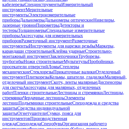
кабелерезы
Специнструменты
Измерительный
инструмент
Мерительные
инструменты
Электроизмерительные
приборы
Дальномеры
Дальномеры оптические
Нивелиры,
лазерные уровни
Пирометры
Детекторы и
тестеры
Толщиномеры
Специальные измерительные
приборы
Аксессуары для измерительных
приборов
Разметочный инструмент
Разметочные
инструменты
Инструменты для нарезки резьбы
Маркеры,
карандаши строительные
Клейма ударные
Строительно-
монтажный инструмент
Заклепочники
Труборезы,
трубогибы
Ножи строительные
Мультитулы
Пробойники,
просекатели отверстий
Ломы
Степлеры
механические
Стеклорезы
Прикаточные валики
Отделочный
инструмент
Плиткорезы
Кельмы, шпатели, гладилки
Малярный,
отделочный инструмент
Скотч, ленты малярные
Диспенсеры
для скотча
Аксессуары для малярных, отделочных
работ
Пленки строительные
Лестницы и стремянки
Лестницы,
стремянки
Чердачные лестницы
Элементы
лестниц
Подъемники строительные
Спецодежда и средства
защиты
Средства индивидуальной
защиты
Огнетушители
Сумки, пояса для
инструментов
Производственная
одежда
Спецодежда
Спецобувь
Организация рабочего
пространства
Фонари, прожекторы
Кейсы, ящики для