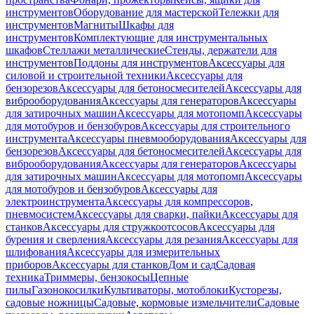
инструментов
Оборудование для мастерской
Тележки для
инструментов
Магниты
Шкафы для
инструментов
Комплектующие для инструментальных
шкафов
Стеллажи металлические
Стенды, держатели для
инструментов
Поддоны для инструментов
Аксессуары для
силовой и строительной техники
Аксессуары для
бензорезов
Аксессуары для бетоносмесителей
Аксессуары для
виброоборудования
Аксессуары для генераторов
Аксессуары
для затирочных машин
Аксессуары для мотопомп
Аксессуары
для мотобуров и бензобуров
Аксессуары для строительного
инструмента
Аксессуары пневмооборудования
Аксессуары для
бензорезов
Аксессуары для бетоносмесителей
Аксессуары для
виброоборудования
Аксессуары для генераторов
Аксессуары
для затирочных машин
Аксессуары для мотопомп
Аксессуары
для мотобуров и бензобуров
Аксессуары для
электроинструмента
Аксессуары для компрессоров,
пневмосистем
Аксессуары для сварки, пайки
Аксессуары для
станков
Аксессуары для стружкоотсосов
Аксессуары для
бурения и сверления
Аксессуары для резания
Аксессуары для
шлифования
Аксессуары для измерительных
приборов
Аксессуары для станков
Дом и сад
Садовая
техника
Триммеры, бензокосы
Цепные
пилы
Газонокосилки
Культиваторы, мотоблоки
Кусторезы,
садовые ножницы
Садовые, кормовые измельчители
Садовые