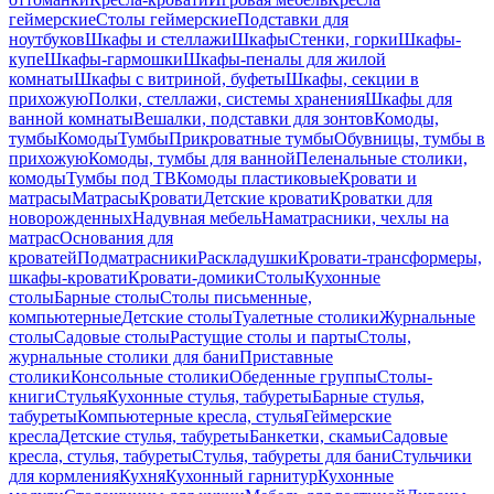
геймерские
Столы геймерские
Подставки для
ноутбуков
Шкафы и стеллажи
Шкафы
Стенки, горки
Шкафы-
купе
Шкафы-гармошки
Шкафы-пеналы для жилой
комнаты
Шкафы с витриной, буфеты
Шкафы, секции в
прихожую
Полки, стеллажи, системы хранения
Шкафы для
ванной комнаты
Вешалки, подставки для зонтов
Комоды,
тумбы
Комоды
Тумбы
Прикроватные тумбы
Обувницы, тумбы в
прихожую
Комоды, тумбы для ванной
Пеленальные столики,
комоды
Тумбы под ТВ
Комоды пластиковые
Кровати и
матрасы
Матрасы
Кровати
Детские кровати
Кроватки для
новорожденных
Надувная мебель
Наматрасники, чехлы на
матрас
Основания для
кроватей
Подматрасники
Раскладушки
Кровати-трансформеры,
шкафы-кровати
Кровати-домики
Столы
Кухонные
столы
Барные столы
Столы письменные,
компьютерные
Детские столы
Туалетные столики
Журнальные
столы
Садовые столы
Растущие столы и парты
Столы,
журнальные столики для бани
Приставные
столики
Консольные столики
Обеденные группы
Столы-
книги
Стулья
Кухонные стулья, табуреты
Барные стулья,
табуреты
Компьютерные кресла, стулья
Геймерские
кресла
Детские стулья, табуреты
Банкетки, скамьи
Садовые
кресла, стулья, табуреты
Стулья, табуреты для бани
Стульчики
для кормления
Кухня
Кухонный гарнитур
Кухонные