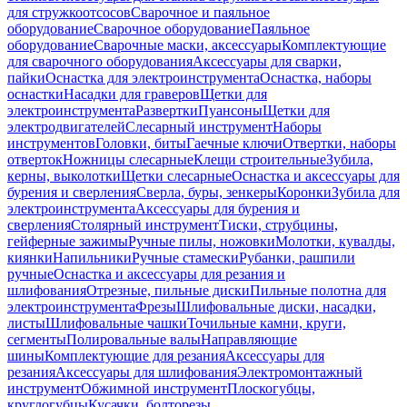
для стружкоотсосов
Сварочное и паяльное
оборудование
Сварочное оборудование
Паяльное
оборудование
Сварочные маски, аксессуары
Комплектующие
для сварочного оборудования
Аксессуары для сварки,
пайки
Оснастка для электроинструмента
Оснастка, наборы
оснастки
Насадки для граверов
Щетки для
электроинструмента
Развертки
Пуансоны
Щетки для
электродвигателей
Слесарный инструмент
Наборы
инструментов
Головки, биты
Гаечные ключи
Отвертки, наборы
отверток
Ножницы слесарные
Клещи строительные
Зубила,
керны, выколотки
Щетки слесарные
Оснастка и аксессуары для
бурения и сверления
Сверла, буры, зенкеры
Коронки
Зубила для
электроинструмента
Аксессуары для бурения и
сверления
Столярный инструмент
Тиски, струбцины,
гейферные зажимы
Ручные пилы, ножовки
Молотки, кувалды,
киянки
Напильники
Ручные стамески
Рубанки, рашпили
ручные
Оснастка и аксессуары для резания и
шлифования
Отрезные, пильные диски
Пильные полотна для
электроинструмента
Фрезы
Шлифовальные диски, насадки,
листы
Шлифовальные чашки
Точильные камни, круги,
сегменты
Полировальные валы
Направляющие
шины
Комплектующие для резания
Аксессуары для
резания
Аксессуары для шлифования
Электромонтажный
инструмент
Обжимной инструмент
Плоскогубцы,
круглогубцы
Кусачки, болторезы,