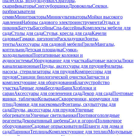
пылесосы, воздуходувки
Аэраторы,
скарификаторы
Снегоуборщики
Дровоколы
Сеялки,
разбрасыватели
семян
Минитракторы
Миникультиваторы
Мойки высокого
давления
Наборы садового электроинструмента
Отдых и
пикник
Батуты
Бассейны
Спа-бассейны
Комплекты мебели для
сада
Столы для сада
Стулья, кресла для сада
Качели
садовые
Гамаки, шезлонги
Раскладушки
Зонты,
тенты
Аксессуары для садовой мебели
Грили
Мангалы,
коптильни
Детская площадка
Сумки-
холодильники
Портативные колонки и
аудиосистемы
Оборудование для участка
Бытовые насосы
Люки
канализационные
Пруды, аксессуары для прудов
Фильтры,
насосы, стерилизаторы для прудов
Компрессоры для
прудов
Станции биологической очистки
Запчасти и
комплектующие для оборудования
Благоустройство
участка
Дачные дома
Беседки
Бани
Хозблоки и
сараи
Аксессуары для озеленения сада
Декор для сада
Почтовые
ящики, таблички
Козырьки
Скворечники, кормушки для
птиц
Домики для насекомых
Фонтаны, скульптуры для
сада
Пруды, аксессуары для прудов
Уличные
обогреватели
Уличные светильники
Противогололедные
реагенты
Декоративный щебень
Сад и огород
Поливочное
оборудование
Садовые опрыскиватели
Шланги для дома и
сада
Парники
Теплицы
Комплектующие для теплиц
Модульные