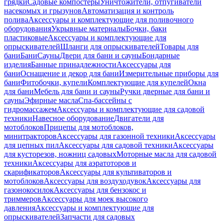
грядки
Садовые компостеры
Уничтожители, отпугиватели
насекомых и грызунов
Автоматизация и контроль
полива
Аксессуары и комплектующие для поливочного
оборудования
Укрывные материалы
Бочки, баки
пластиковые
Аксессуары и комплектующие для
опрыскивателей
Шланги для опрыскивателей
Товары для
бани
Бани
Сауны
Двери для бани и сауны
Бондарные
изделия
Банные принадлежности
Аксессуары для
бани
Оснащение и декор для бани
Измерительные приборы для
бани
Фитобочки, купели
Комплектующие для купелей
Окна
для бани
Мебель для бани и сауны
Ручки дверные для бани и
сауны
Эфирные масла
Спа-бассейны с
гидромассажем
Аксессуары и комплектующие для садовой
техники
Навесное оборудование
Двигатели для
мотоблоков
Прицепы для мотоблоков,
минитракторов
Аксессуары для газонной техники
Аксессуары
для цепных пил
Аксессуары для садовой техники
Аксессуары
для кусторезов, ножниц садовых
Моторные масла для садовой
техники
Аксессуары для аэратоторов и
скарификаторов
Аксессуары для культиваторов и
мотоблоков
Аксессуары для воздуходувок
Аксессуары для
газонокосилок
Аксессуары для бензокос и
триммеров
Аксессуары для моек высокого
давления
Аксессуары и комплектующие для
опрыскивателей
Запчасти для садовых