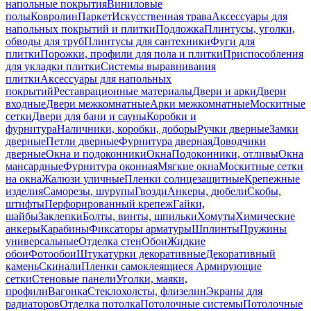
напольные покрытия
Виниловые
полы
Ковролин
Паркет
Искусственная трава
Аксессуары для
напольных покрытий и плитки
Подложка
Плинтусы, уголки,
обводы для труб
Плинтусы для сантехники
Фуги для
плитки
Порожки, профили для пола и плитки
Приспособления
для укладки плитки
Системы выравнивания
плитки
Аксессуары для напольных
покрытий
Реставрационные материалы
Двери и арки
Двери
входные
Двери межкомнатные
Арки межкомнатные
Москитные
сетки
Двери для бани и сауны
Коробки и
фурнитура
Наличники, коробки, доборы
Ручки дверные
Замки
дверные
Петли дверные
Фурнитура дверная
Доводчики
дверные
Окна и подоконники
Окна
Подоконники, отливы
Окна
мансардные
Фурнитура оконная
Мягкие окна
Москитные сетки
на окна
Жалюзи уличные
Пленки солнцезащитные
Крепежные
изделия
Саморезы, шурупы
Гвозди
Анкеры, дюбели
Скобы,
штифты
Перфорированный крепеж
Гайки,
шайбы
Заклепки
Болты, винты, шпильки
Хомуты
Химические
анкеры
Карабины
Фиксаторы арматуры
Шплинты
Пружины
универсальные
Отделка стен
Обои
Жидкие
обои
Фотообои
Штукатурки декоративные
Декоративный
камень
Скинали
Пленки самоклеящиеся
Армирующие
сетки
Стеновые панели
Уголки, маяки,
профили
Вагонка
Стеклохолсты, флизелин
Экраны для
радиаторов
Отделка потолка
Потолочные системы
Потолочные