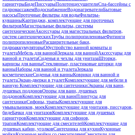
гарнитуры
Биде
Писсуары
Полотенцесушители
Спа-бассейны с
гидромассажем
Водоснабжение
Водонагреватели
Бытовые
насосы
Проточные фильтры для воды
Фильтры-
кувшины
Картриджи, комплектующие для проточных
фильтров
Магистральные фильтры, системы
сантехнические
Аксессуары для магистральных фильтров,
систем сантехнических
Трубы полипропиленовые
Фитинги
полипропиленовые
Расширительные баки,
гидроаккумуляторы
Обустройство ванной комнаты и
туалета
Мебель для ванной
Зеркала для ванной
Аксессуары для
ванной и туалета
Сиденья и чехлы для унитаза
Шторки,
карнизы для ванны
Стеклянные, пластиковые шторки для
ванны
Наборы для ванной и туалета
Зеркала
косметические
Сиденья для ванны
Коврики для ванной и
туалета
Экран-дверки в туалет
Комплектующие для мебели в
ванную
Комплектующие для сантехники
Экраны для ванн,
душевых поддонов
Опоры для ванн, душевых
поддонов
Комплектующие для ванн
Плинтусы для
сантехники
Сифоны, трапы
Комплектующие для
умывальников, моек
Комплектующие для унитазов, писсуаров,
биде
Бачки для унитазов
Комплектующие для душевых
гарнитуров
Комплектующие для сифонов,
трапов
Комплектующие для смесителей
Комплектующие для
душевых кабин, уголков
Сантехника для кухни
Кухонные
мойки
Кухонные мойки со смесителями
Смесители для