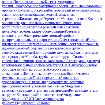
панели
Потолочные плиты
Багеты, молдинги,
уголки
Лакокрасочные материалы
Краски
Эмали
Лаки
Морилки,
пропитки
Колеры для краски
Растворители
Грунтовки
Краски,
эмали аэрозольные
Краски, эмали
Пены, клеи,
герметики
Жидкие гвозди
Герметики
Монтажная пена
Клеи для
обоев
Клеи для напольных покрытий
Очистители,
растворители
Фиксаторы резьбы
Клеи
Герметики,
пены
Электромонтажное оборудование
Розетки и
выключатели
Электрические звонки
Коробки
распределительные и подрозетники
Электропатроны
Вилки,
штепсели
Молниеприемники
Заземление
Электромонтажные
изделия
Клеммы
Средства диэлектрические
Трубки
термоусаживаемые
Изолирующие зажимы
Кабель и системы
для прокладки
Короба, трубы, металлорукав
Силовой
кабель
Наконечники, гильзы кабельные
Аксессуары для труб,
коробов
Кабельный крепеж
Арматура СИП
Электрощитовое
оборудование
Электрощиты
Аксессуары для
электрощита
Шины электротехнические
Выключатели
путевые, концевые
Трансформаторы
Аппаратура
управления
Рубильники
Предохранители
Частотные
преобразователи
Пускатели магнитные
Модульная
автоматика
Выключатели автоматические
Реле
Выключатели
нагрузки
Контакторы
Дополнительное модульное
оборудование
УЗИП
Автоматика пуска
двигателя
Дифференциальные