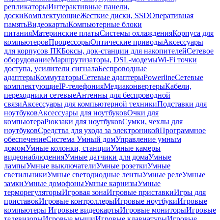
репликаторы
Интерактивные панели,
доски
Комплектующие
Жесткие диски, SSD
Оперативная
память
Видеокарты
Компьютерные блоки
питания
Материнские платы
Системы охлаждения
Корпуса для
компьютеров
Процессоры
Оптические приводы
Аксессуары
для корпусов ПК
Боксы, док-станции для накопителей
Сетевое
оборудование
Маршрутизаторы, DSL-модемы
Wi-Fi точки
доступа, усилители сигнала
Беспроводные
адаптеры
Коммутаторы
Сетевые адаптеры
Powerline
Сетевые
комплектующие
IP-телефония
Медиаконвертеры
Кабели,
переходники сетевые
Антенны для беспроводной
связи
Аксессуары для компьютерной техники
Подставки для
ноутбуков
Аксессуары для ноутбуков
Очки для
компьютера
Рюкзаки для ноутбуков
Сумки, чехлы для
ноутбуков
Средства для ухода за электроникой
Программное
обеспечение
Система Умный дом
Управление умным
домом
Умные колонки, станции
Умные камеры
видеонаблюдения
Умные датчики для дома
Умные
лампы
Умные выключатели
Умные розетки
Умные
светильники
Умные светодиодные ленты
Умные реле
Умные
замки
Умные домофоны
Умные карнизы
Умные
терморегуляторы
Игровая зона
Игровые приставки
Игры для
приставок
Игровые контроллеры
Игровые ноутбуки
Игровые
компьютеры
Игровые видеокарты
Игровые мониторы
Игровые
телевизоры
Игровые мыши
Игровые клавиатуры
Игровые