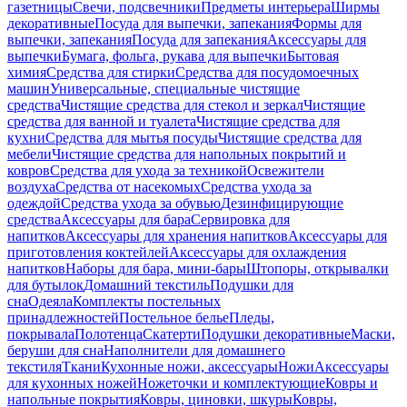
газетницы
Свечи, подсвечники
Предметы интерьера
Ширмы
декоративные
Посуда для выпечки, запекания
Формы для
выпечки, запекания
Посуда для запекания
Аксессуары для
выпечки
Бумага, фольга, рукава для выпечки
Бытовая
химия
Средства для стирки
Средства для посудомоечных
машин
Универсальные, специальные чистящие
средства
Чистящие средства для стекол и зеркал
Чистящие
средства для ванной и туалета
Чистящие средства для
кухни
Средства для мытья посуды
Чистящие средства для
мебели
Чистящие средства для напольных покрытий и
ковров
Средства для ухода за техникой
Освежители
воздуха
Средства от насекомых
Средства ухода за
одеждой
Средства ухода за обувью
Дезинфицирующие
средства
Аксессуары для бара
Сервировка для
напитков
Аксессуары для хранения напитков
Аксессуары для
приготовления коктейлей
Аксессуары для охлаждения
напитков
Наборы для бара, мини-бары
Штопоры, открывалки
для бутылок
Домашний текстиль
Подушки для
сна
Одеяла
Комплекты постельных
принадлежностей
Постельное белье
Пледы,
покрывала
Полотенца
Скатерти
Подушки декоративные
Маски,
беруши для сна
Наполнители для домашнего
текстиля
Ткани
Кухонные ножи, аксессуары
Ножи
Аксессуары
для кухонных ножей
Ножеточки и комплектующие
Ковры и
напольные покрытия
Ковры, циновки, шкуры
Ковры,