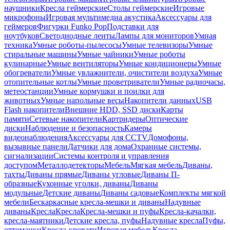
наушники
Кресла геймерские
Столы геймерские
Игровые
микрофоны
Игровая мультимедиа акустика
Аксессуары для
геймеров
Фигурки Funko Pop
Подставки для
ноутбуков
Светодиодные ленты
Лампы для мониторов
Умная
техника
Умные роботы-пылесосы
Умные телевизоры
Умные
стиральные машины
Умные чайники
Умные роботы
кулинарные
Умные вентиляторы
Умные кондиционеры
Умные
обогреватели
Умные увлажнители, очистители воздуха
Умные
отопительные котлы
Умные проветриватели
Умные радиочасы,
метеостанции
Умные кормушки и поилки для
животных
Умные напольные весы
Накопители данных
USB
Flash накопители
Внешние HDD, SSD диски
Карты
памяти
Сетевые накопители
Картридеры
Оптические
диски
Наблюдение и безопасность
Камеры
видеонаблюдения
Аксессуары для CCTV
Домофоны,
вызывные панели
Датчики для дома
Охранные системы,
сигнализации
Системы контроля и управления
доступом
Металлодетекторы
Мебель
Мягкая мебель
Диваны,
тахты
Диваны прямые
Диваны угловые
Диваны П-
образные
Кухонные уголки, диваны
Диваны
модульные
Детские диваны
Диваны садовые
Комплекты мягкой
мебели
Бескаркасные кресла-мешки и диваны
Надувные
диваны
Кресла
Кресла
Кресла-мешки и пуфы
Кресла-качалки,
кресла-маятники
Детские кресла, пуфы
Надувные кресла
Пуфы,
оттоманки
Кресла-кровати
Игровая мебель
Кресла