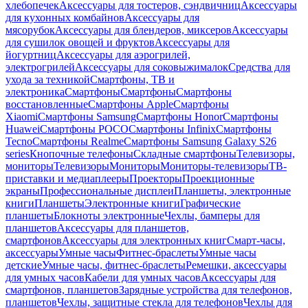
хлебопечек
Аксессуары для тостеров, сэндвичниц
Аксессуары
для кухонных комбайнов
Аксессуары для
мясорубок
Аксессуары для блендеров, миксеров
Аксессуары
для сушилок овощей и фруктов
Аксессуары для
йогуртниц
Аксессуары для аэрогрилей,
электрогрилей
Аксессуары для соковыжималок
Средства для
ухода за техникой
Смартфоны, ТВ и
электроника
Смартфоны
Смартфоны
Смартфоны
восстановленные
Смартфоны Apple
Смартфоны
Xiaomi
Смартфоны Samsung
Смартфоны Honor
Смартфоны
Huawei
Смартфоны POCO
Смартфоны Infinix
Смартфоны
Tecno
Смартфоны Realme
Смартфоны Samsung Galaxy S26
series
Кнопочные телефоны
Складные смартфоны
Телевизоры,
мониторы
Телевизоры
Мониторы
Мониторы-телевизоры
ТВ-
приставки и медиаплееры
Проекторы
Проекционные
экраны
Профессиональные дисплеи
Планшеты, электронные
книги
Планшеты
Электронные книги
Графические
планшеты
Блокноты электронные
Чехлы, бамперы для
планшетов
Аксессуары для планшетов,
смартфонов
Аксессуары для электронных книг
Смарт-часы,
аксессуары
Умные часы
Фитнес-браслеты
Умные часы
детские
Умные часы, фитнес-браслеты
Ремешки, аксессуары
для умных часов
Кабели для умных часов
Аксессуары для
смартфонов, планшетов
Зарядные устройства для телефонов,
планшетов
Чехлы, защитные стекла для телефонов
Чехлы для