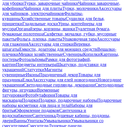
для уборки
Турки, заварочные чайники
Чайники заварочные,
кофейники
Чайники для плиты
Турки, молочники
Аксессуары
для чайников, электрочайников
Фильтры-
кувшины
Хозяйственные товары
Сушилки для белья,
прищепки
Гладильные доски
Урны, контейнеры для
мусора
Органайзеры, корзины, ящики
Туалетная бумага,
бумажные полотенца
Салфетки, мочалки, губки, мусорные
пакеты
Фольга, пленка, пакеты
Упаковочная тара
Аксессуары
для глажения
Аксессуары для стирки
Веревки,
шпагаты
Емкости, дозаторы для моющих средств
Вешалки-
плечики
Мешки хозяйственные
Сувениры
Копилки
Картины,
постеры
Фотоальбомы
Рамки для фотографий,
картин
Предметы интерьера
Шкатулки, подставки для
украшений
Статуэтки
Магниты
сувенирные
Иконы
Праздничный декор
Товары для
праздника
Елки
Аксессуары для елей новогодних
Новогодние
украшения
Светодиодные гирлянды, декорации
Светодиодные
фигуры, игрушки
Временные
татуировки
Фотобутафория
Товары для
маскарада
Подарки
Подарки, подарочные наборы
Подарочные
наборы косметики для лица и тела
Наборы для
бритья
Оформление подарков
Сантехника и
водоснабжение
Сантехника
Душевые кабины, поддоны,
двери
Ванны
Унитазы
Умывальники
Умывальники со
смесителями
Смесители
Душевые панели,