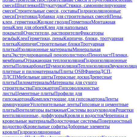
смеси
Шпатлевки
Штукатурки
Стяжки, самонивелирующие
смеси
Строительные смеси, составы
Гидроизоляционные
смеси
Грунтовки
Добавки для строительных смесей
Пены,
клеи, герметики
Жидкие гвозди
Герметики
Монтажная
пена
Клеи для обоев
Клеи для напольных
покрытий
Очистители, растворители
Фиксаторы
резьбы
Клеи
Герметики, пены
Кирпичи, блоки, тротуарная
плитка
Кирпичи
Строительные блоки
Тротуарная
плитка
Изоляционные материалы
Минеральная
вата
Экструдированный пенополистирол
Пенопласт
Пленки,
мембраны
Отражающая теплоизоляция
Гидроизоляционные
ленты
Поликарбонат
Шумоизоляция
Теплоизоляция
Звукоизоляц
плитные и пиломатериалы
Плиты OSB
Фанера
ДСП,
ЛДСП
Мебельные щиты
Террасные доски
Древесные
плиты
Пиломатериалы
Материалы для сухого
строительства
Гипсокартон
Гипсоволокнистые
листы
Цементные плиты
Профили для
гипсокартона
Комплектующие для гипсокартона
Ленты
армирующие
Уплотнительные ленты
Гипсовые и цементные
плиты
Вентиляторы вытяжные
Системы воздуховодов
Решетки
вентиляционные, диффузоры
Кровля и водосток
Черепица и
кровельные материалы
Водосточные системы
Поверхностный
водоотвод
Кровельные софиты
Доборные элементы
кровли
Гидроизоляционные