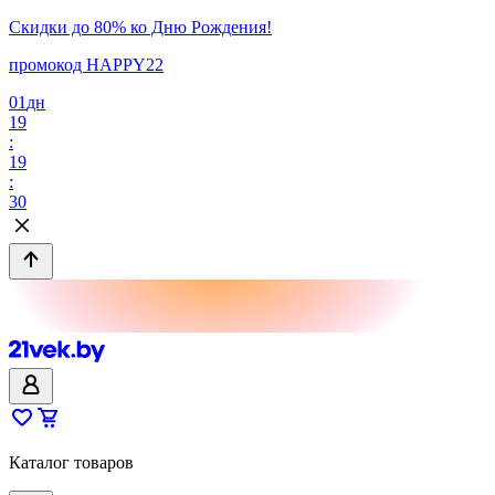
Скидки до 80% ко Дню Рождения!
промокод HAPPY22
01
дн
19
:
19
:
30
Каталог товаров