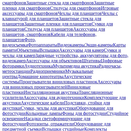
смартфонов
Защитные стекла для смартфонов
Защитные
пленки для смартфонов
Стилусы для смартфонов
Игровые
аксессуары для смартфонов
Чехлы для планшетов
Чехлы с
клавиатурой для планшетов
Защитные стекла для
планшетов
Защитные пленки для планшетов
Сумки для
планшетов
Стилусы для планшетов
Аксессуары для
планшетов, смартфонов
Кабели для телефонов,
планшетов
Фото,
видеосъемка
Фотоаппараты
Видеокамеры
Экшн-камеры
Карты
памяти
Объективы
Вспышки
Аксессуары для камер
Сумки и
чехлы для камер
Зарядные устройства, аккумуляторы для фото,
видеокамер
Аксессуары для объективов
Штативы
Цифровые
фоторамки
Аудиотехника
Мультимедиа акустика
Радиочасы,
метеостанции
Радиоприемники
Музыкальные
центры
Домашние кинотеатры
Акустические
системы
Проигрыватели виниловых пластинок
Аксессуары
для виниловых проигрывателей
Виниловые
пластинки
Инсталляционная акустика
Трансляционные
усилители
Аксессуары для аудиотехники
Комплектующие для
акустики
Акустические кабели
Подставки, стойки для
акустики
Сумки, чехлы для акустики
Оборудование для
фотостудии
Кольцевые лампы
Фоны для фотостудии
Студийное
освещение
Насадки светоформирующие для
фотостудии
Фотозонты, отражатели
Оборудование для
предметной съемки
Вспышки студийные
Комплекты