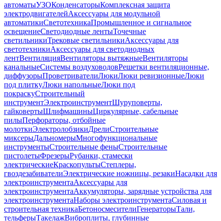
автоматы
УЗО
Конденсаторы
Комплексная защита
электродвигателей
Аксессуары для модульной
автоматики
Светотехника
Промышленное и сигнальное
освещение
Светодиодные ленты
Точечные
светильники
Трековые светильники
Аксессуары для
светотехники
Аксессуары для светодиодных
лент
Вентиляция
Вентиляторы вытяжные
Вентиляторы
канальные
Системы воздуховодов
Решетки вентиляционные,
диффузоры
Проветриватели
Люки
Люки ревизионные
Люки
под плитку
Люки напольные
Люки под
покраску
Строительный
инструмент
Электроинструмент
Шуруповерты,
гайковерты
Шлифмашины
Циркулярные, сабельные
пилы
Перфораторы, отбойные
молотки
Электролобзики
Дрели
Строительные
миксеры
Дальномеры
Многофункциональные
инструменты
Строительные фены
Строительные
пистолеты
Фрезеры
Рубанки, стамески
электрические
Краскопульты
Степлеры,
гвоздезабиватели
Электрические ножницы, резаки
Насадки для
электроинструмента
Аксессуары для
электроинструмента
Аккумуляторы, зарядные устройства для
электроинструмента
Наборы электроинструмента
Силовая и
строительная техника
Бетоносмесители
Генераторы
Тали,
тельферы
Такелаж
Виброплиты, глубинные