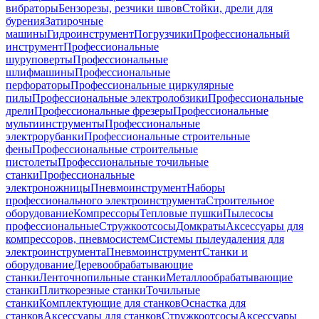
вибраторы
Бензорезы, резчики швов
Стойки, дрели для
бурения
Затирочные
машины
Гидроинструмент
Погрузчики
Профессиональный
инструмент
Профессиональные
шуруповерты
Профессиональные
шлифмашины
Профессиональные
перфораторы
Профессиональные циркулярные
пилы
Профессиональные электролобзики
Профессиональные
дрели
Профессиональные фрезеры
Профессиональные
мультиинструменты
Профессиональные
электрорубанки
Профессиональные строительные
фены
Профессиональные строительные
пистолеты
Профессиональные точильные
станки
Профессиональные
электроножницы
Пневмоинструмент
Наборы
профессионального электроинструмента
Строительное
оборудование
Компрессоры
Тепловые пушки
Пылесосы
профессиональные
Стружкоотсосы
Домкраты
Аксессуары для
компрессоров, пневмосистем
Системы пылеудаления для
электроинструмента
Пневмоинструмент
Станки и
оборудование
Деревообрабатывающие
станки
Ленточнопильные станки
Металлообрабатывающие
станки
Плиткорезные станки
Точильные
станки
Комплектующие для станков
Оснастка для
станков
Аксессуары для станков
Стружкоотсосы
Аксессуары