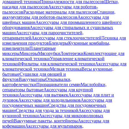
домашней техники
Принадлежности для пылесосов
Щетки,
насадки для пылесосов
Аксессуары для роботов-
пылесосов
Расходные материалы для пылесосов
Станции,
аккумуляторы для роботов-пылесосов
Аксессуары для
швейных машин
Аксессуары для промышленного швейного
оборудования
Аксессуары для стиральных и сушильных
машин
Аксессуары для пароочистителей,
отпаривателей
Аксессуары для стеклоочистителей
Техника для
измельчения продуктов
Блендеры
Кухонные комбайны,
измельчители
Планетарные
миксеры
Миксеры
Мясорубки
Ломтерезки
Комплектующие для
климатической техники
Управление климатической
техникой
Фильтры для климатической техники
Аксессуары для
климатической техники
Мелкая техника
Весы кухонные,
бытовые
Сушилки для овощей и
фруктов
Вакууматоры
Открывалки,
картофелечистки
Проращиватели семян
Маслобойки,
сепараторы бытовые
Аксессуары для крупной
техники
Аксессуары для вытяжек
Аксессуары для плит и
духовок
Аксессуары для холодильников
Аксессуары для
посудомоечных машин
Средства для посудомоечных
машин
Средства для ухода за техникой
Аксессуары для
кухонной техники
Аксессуары для микроволновых
печей
Вакуумные пакеты, контейнеры
Аксессуары для
кофемашин
Аксессуары для мультиварок,