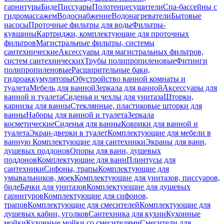
гарнитуры
Биде
Писсуары
Полотенцесушители
Спа-бассейны с
гидромассажем
Водоснабжение
Водонагреватели
Бытовые
насосы
Проточные фильтры для воды
Фильтры-
кувшины
Картриджи, комплектующие для проточных
фильтров
Магистральные фильтры, системы
сантехнические
Аксессуары для магистральных фильтров,
систем сантехнических
Трубы полипропиленовые
Фитинги
полипропиленовые
Расширительные баки,
гидроаккумуляторы
Обустройство ванной комнаты и
туалета
Мебель для ванной
Зеркала для ванной
Аксессуары для
ванной и туалета
Сиденья и чехлы для унитаза
Шторки,
карнизы для ванны
Стеклянные, пластиковые шторки для
ванны
Наборы для ванной и туалета
Зеркала
косметические
Сиденья для ванны
Коврики для ванной и
туалета
Экран-дверки в туалет
Комплектующие для мебели в
ванную
Комплектующие для сантехники
Экраны для ванн,
душевых поддонов
Опоры для ванн, душевых
поддонов
Комплектующие для ванн
Плинтусы для
сантехники
Сифоны, трапы
Комплектующие для
умывальников, моек
Комплектующие для унитазов, писсуаров,
биде
Бачки для унитазов
Комплектующие для душевых
гарнитуров
Комплектующие для сифонов,
трапов
Комплектующие для смесителей
Комплектующие для
душевых кабин, уголков
Сантехника для кухни
Кухонные
мойки
Кухонные мойки со смесителями
Смесители для