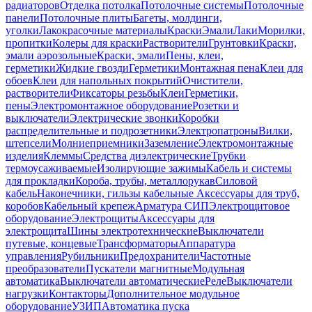
радиаторов
Отделка потолка
Потолочные системы
Потолочные
панели
Потолочные плиты
Багеты, молдинги,
уголки
Лакокрасочные материалы
Краски
Эмали
Лаки
Морилки,
пропитки
Колеры для краски
Растворители
Грунтовки
Краски,
эмали аэрозольные
Краски, эмали
Пены, клеи,
герметики
Жидкие гвозди
Герметики
Монтажная пена
Клеи для
обоев
Клеи для напольных покрытий
Очистители,
растворители
Фиксаторы резьбы
Клеи
Герметики,
пены
Электромонтажное оборудование
Розетки и
выключатели
Электрические звонки
Коробки
распределительные и подрозетники
Электропатроны
Вилки,
штепсели
Молниеприемники
Заземление
Электромонтажные
изделия
Клеммы
Средства диэлектрические
Трубки
термоусаживаемые
Изолирующие зажимы
Кабель и системы
для прокладки
Короба, трубы, металлорукав
Силовой
кабель
Наконечники, гильзы кабельные
Аксессуары для труб,
коробов
Кабельный крепеж
Арматура СИП
Электрощитовое
оборудование
Электрощиты
Аксессуары для
электрощита
Шины электротехнические
Выключатели
путевые, концевые
Трансформаторы
Аппаратура
управления
Рубильники
Предохранители
Частотные
преобразователи
Пускатели магнитные
Модульная
автоматика
Выключатели автоматические
Реле
Выключатели
нагрузки
Контакторы
Дополнительное модульное
оборудование
УЗИП
Автоматика пуска