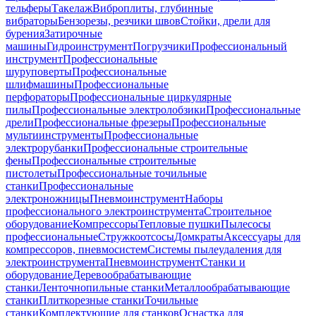
тельферы
Такелаж
Виброплиты, глубинные
вибраторы
Бензорезы, резчики швов
Стойки, дрели для
бурения
Затирочные
машины
Гидроинструмент
Погрузчики
Профессиональный
инструмент
Профессиональные
шуруповерты
Профессиональные
шлифмашины
Профессиональные
перфораторы
Профессиональные циркулярные
пилы
Профессиональные электролобзики
Профессиональные
дрели
Профессиональные фрезеры
Профессиональные
мультиинструменты
Профессиональные
электрорубанки
Профессиональные строительные
фены
Профессиональные строительные
пистолеты
Профессиональные точильные
станки
Профессиональные
электроножницы
Пневмоинструмент
Наборы
профессионального электроинструмента
Строительное
оборудование
Компрессоры
Тепловые пушки
Пылесосы
профессиональные
Стружкоотсосы
Домкраты
Аксессуары для
компрессоров, пневмосистем
Системы пылеудаления для
электроинструмента
Пневмоинструмент
Станки и
оборудование
Деревообрабатывающие
станки
Ленточнопильные станки
Металлообрабатывающие
станки
Плиткорезные станки
Точильные
станки
Комплектующие для станков
Оснастка для