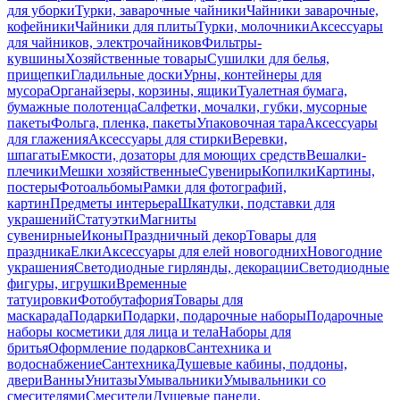
для уборки
Турки, заварочные чайники
Чайники заварочные,
кофейники
Чайники для плиты
Турки, молочники
Аксессуары
для чайников, электрочайников
Фильтры-
кувшины
Хозяйственные товары
Сушилки для белья,
прищепки
Гладильные доски
Урны, контейнеры для
мусора
Органайзеры, корзины, ящики
Туалетная бумага,
бумажные полотенца
Салфетки, мочалки, губки, мусорные
пакеты
Фольга, пленка, пакеты
Упаковочная тара
Аксессуары
для глажения
Аксессуары для стирки
Веревки,
шпагаты
Емкости, дозаторы для моющих средств
Вешалки-
плечики
Мешки хозяйственные
Сувениры
Копилки
Картины,
постеры
Фотоальбомы
Рамки для фотографий,
картин
Предметы интерьера
Шкатулки, подставки для
украшений
Статуэтки
Магниты
сувенирные
Иконы
Праздничный декор
Товары для
праздника
Елки
Аксессуары для елей новогодних
Новогодние
украшения
Светодиодные гирлянды, декорации
Светодиодные
фигуры, игрушки
Временные
татуировки
Фотобутафория
Товары для
маскарада
Подарки
Подарки, подарочные наборы
Подарочные
наборы косметики для лица и тела
Наборы для
бритья
Оформление подарков
Сантехника и
водоснабжение
Сантехника
Душевые кабины, поддоны,
двери
Ванны
Унитазы
Умывальники
Умывальники со
смесителями
Смесители
Душевые панели,