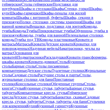
геймерские
Столы геймерские
Подставки для
ноутбуков
Шкафы и стеллажи
Шкафы
Стенки, горки
Шкафы-
купе
Шкафы-гармошки
Шкафы-пеналы для жилой
комнаты
Шкафы с витриной, буфеты
Шкафы, секции в
прихожую
Полки, стеллажи, системы хранения
Шкафы для
ванной комнаты
Вешалки, подставки для зонтов
Комоды,
тумбы
Комоды
Тумбы
Прикроватные тумбы
Обувницы, тумбы в
прихожую
Комоды, тумбы для ванной
Пеленальные столики,
комоды
Тумбы под ТВ
Комоды пластиковые
Кровати и
матрасы
Матрасы
Кровати
Детские кровати
Кроватки для
новорожденных
Надувная мебель
Наматрасники, чехлы на
матрас
Основания для
кроватей
Подматрасники
Раскладушки
Кровати-трансформеры,
шкафы-кровати
Кровати-домики
Столы
Кухонные
столы
Барные столы
Столы письменные,
компьютерные
Детские столы
Туалетные столики
Журнальные
столы
Садовые столы
Растущие столы и парты
Столы,
журнальные столики для бани
Приставные
столики
Консольные столики
Обеденные группы
Столы-
книги
Стулья
Кухонные стулья, табуреты
Барные стулья,
табуреты
Компьютерные кресла, стулья
Геймерские
кресла
Детские стулья, табуреты
Банкетки, скамьи
Садовые
кресла, стулья, табуреты
Стулья, табуреты для бани
Стульчики
для кормления
Кухня
Кухонный гарнитур
Кухонные