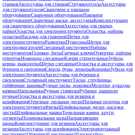
станков
Аксессуары для станков
Стружкоотсосы
Аксессуары
для стружкоотсосов
Сварочное и паяльное
оборудование
Сварочное оборудование
Паяльное
оборудование
Сварочные маски, аксессуары
Комплектующие
для сварочного оборудования
Аксессуары для сварки,
пайки
Оснастка для электроинструмента
Оснастка, наборы
оснастки
Насадки для граверов
Щетки для
электроинструмента
Развертки
Пуансоны
Щетки для
электродвигателей
Слесарный инструмент
Наборы
инструментов
Головки, биты
Гаечные ключи
Отвертки, наборы
отверток
Ножницы слесарные
Клещи строительные
Зубила,
керны, выколотки
Щетки слесарные
Оснастка и аксессуары для
бурения и сверления
Сверла, буры, зенкеры
Коронки
Зубила для
электроинструмента
Аксессуары для бурения и
сверления
Столярный инструмент
Тиски, струбцины,
гейферные зажимы
Ручные пилы, ножовки
Молотки, кувалды,
киянки
Напильники
Ручные стамески
Рубанки, рашпили
ручные
Оснастка и аксессуары для резания и
шлифования
Отрезные, пильные диски
Пильные полотна для
электроинструмента
Фрезы
Шлифовальные диски, насадки,
листы
Шлифовальные чашки
Точильные камни, круги,
сегменты
Полировальные валы
Направляющие
шины
Комплектующие для резания
Аксессуары для
резания
Аксессуары для шлифования
Электромонтажный
инструмент
Обжимной инструмент
Плоскогубцы,