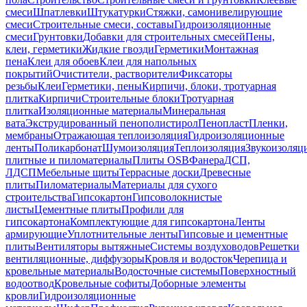
смеси
Шпатлевки
Штукатурки
Стяжки, самонивелирующие
смеси
Строительные смеси, составы
Гидроизоляционные
смеси
Грунтовки
Добавки для строительных смесей
Пены,
клеи, герметики
Жидкие гвозди
Герметики
Монтажная
пена
Клеи для обоев
Клеи для напольных
покрытий
Очистители, растворители
Фиксаторы
резьбы
Клеи
Герметики, пены
Кирпичи, блоки, тротуарная
плитка
Кирпичи
Строительные блоки
Тротуарная
плитка
Изоляционные материалы
Минеральная
вата
Экструдированный пенополистирол
Пенопласт
Пленки,
мембраны
Отражающая теплоизоляция
Гидроизоляционные
ленты
Поликарбонат
Шумоизоляция
Теплоизоляция
Звукоизоляц
плитные и пиломатериалы
Плиты OSB
Фанера
ДСП,
ЛДСП
Мебельные щиты
Террасные доски
Древесные
плиты
Пиломатериалы
Материалы для сухого
строительства
Гипсокартон
Гипсоволокнистые
листы
Цементные плиты
Профили для
гипсокартона
Комплектующие для гипсокартона
Ленты
армирующие
Уплотнительные ленты
Гипсовые и цементные
плиты
Вентиляторы вытяжные
Системы воздуховодов
Решетки
вентиляционные, диффузоры
Кровля и водосток
Черепица и
кровельные материалы
Водосточные системы
Поверхностный
водоотвод
Кровельные софиты
Доборные элементы
кровли
Гидроизоляционные