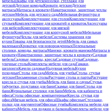
мебель
Шкафы для детской
Полки, стеллажи для
детской
Детские комоды
Кровати детские
Детские
матрасы
Матрасы в кроватку
Наматрасники, защитные чехлы
детские
Мебель для детского сада
Мебельная фурнитура и
аксессуары
Комплектующие для столов
Комплектующие для
стульев
Комплектующие для кроватей и кроваток
Аксессуары
для мебели
Комплектующие для мягкой
мебели
Комплектующие для корпусной мебели
Мебельная
фурнитура
Чехлы для мебели
Системы хранения для
кухни
Товары для безопасности детей
Мебель для самых
маленьких
Кроватки для новорожденных
Пеленальные
столики, комоды, матрасы
Манежи, кровати-манежи
Матрасы в
кроватку
Наматрасники, защитные чехлы в кроватку
Садовая
мебель
Садовые диваны, кресла
Садовые стулья
Садовые,
уличные столы
Комплекты мебели для сада
Гамаки,
шезлонги
Качели садовые
Надувная мебель
Кухни
походные
Столы для сада
Мебель для учебы
Столы, стулья
детские
Письменные столы
Растущие столы и парты
Растущие
кресла и стулья для учебы
Мебель для бани и сауны
Стулья,
табуретки, подставки для бани
Скамьи для бани
Столы для
бани
Журнальные столики для бани
Мебель для кабинета и
офиса
Столы офисные, компьютерные
Кресла, стулья для
офиса
Мягкая мебель для офиса
Шкафы офисные
Стеллажи,
полки для документов
Офисные тумбы
Комплекты мебели для
кабинета
Мебель для лоджии и балкона
Комплекты мебели для