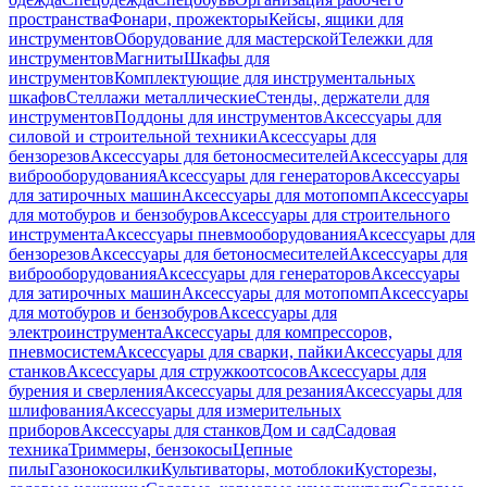
пространства
Фонари, прожекторы
Кейсы, ящики для
инструментов
Оборудование для мастерской
Тележки для
инструментов
Магниты
Шкафы для
инструментов
Комплектующие для инструментальных
шкафов
Стеллажи металлические
Стенды, держатели для
инструментов
Поддоны для инструментов
Аксессуары для
силовой и строительной техники
Аксессуары для
бензорезов
Аксессуары для бетоносмесителей
Аксессуары для
виброоборудования
Аксессуары для генераторов
Аксессуары
для затирочных машин
Аксессуары для мотопомп
Аксессуары
для мотобуров и бензобуров
Аксессуары для строительного
инструмента
Аксессуары пневмооборудования
Аксессуары для
бензорезов
Аксессуары для бетоносмесителей
Аксессуары для
виброоборудования
Аксессуары для генераторов
Аксессуары
для затирочных машин
Аксессуары для мотопомп
Аксессуары
для мотобуров и бензобуров
Аксессуары для
электроинструмента
Аксессуары для компрессоров,
пневмосистем
Аксессуары для сварки, пайки
Аксессуары для
станков
Аксессуары для стружкоотсосов
Аксессуары для
бурения и сверления
Аксессуары для резания
Аксессуары для
шлифования
Аксессуары для измерительных
приборов
Аксессуары для станков
Дом и сад
Садовая
техника
Триммеры, бензокосы
Цепные
пилы
Газонокосилки
Культиваторы, мотоблоки
Кусторезы,