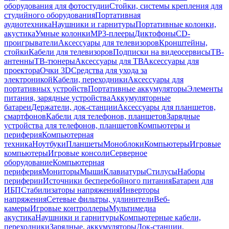
оборудования для фотостудии
Стойки, системы крепления для
студийного оборудования
Портативная
аудиотехника
Наушники и гарнитуры
Портативные колонки,
акустика
Умные колонки
MP3-плееры
Диктофоны
CD-
проигрыватели
Аксессуары для телевизоров
Кронштейны,
стойки
Кабели для телевизоров
Подписки на видеосервисы
ТВ-
антенны
ТВ-тюнеры
Аксессуары для ТВ
Аксессуары для
проектора
Очки 3D
Средства для ухода за
электроникой
Кабели, переходники
Аксессуары для
портативных устройств
Портативные аккумуляторы
Элементы
питания, зарядные устройства
Аккумуляторные
батареи
Держатели, док-станции
Аксессуары для планшетов,
смартфонов
Кабели для телефонов, планшетов
Зарядные
устройства для телефонов, планшетов
Компьютеры и
периферия
Компьютерная
техника
Ноутбуки
Планшеты
Моноблоки
Компьютеры
Игровые
компьютеры
Игровые консоли
Серверное
оборудование
Компьютерная
периферия
Мониторы
Мыши
Клавиатуры
Стилусы
Наборы
периферии
Источники бесперебойного питания
Батареи для
ИБП
Стабилизаторы напряжения
Инверторы
напряжения
Сетевые фильтры, удлинители
Веб-
камеры
Игровые контроллеры
Мультимедиа
акустика
Наушники и гарнитуры
Компьютерные кабели,
переходники
Зарядные, аккумуляторы
Док-станции,