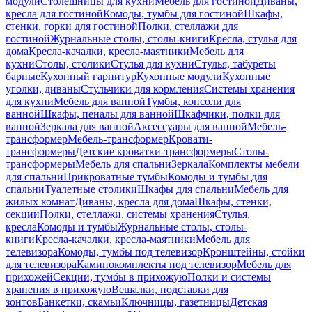
модули
Столешницы для кухни
Мебель для гостиной
Диваны,
кресла для гостиной
Комоды, тумбы для гостиной
Шкафы,
стенки, горки для гостиной
Полки, стеллажи для
гостиной
Журнальные столы, столы-книги
Кресла, стулья для
дома
Кресла-качалки, кресла-маятники
Мебель для
кухни
Столы, столики
Стулья для кухни
Стулья, табуреты
барные
Кухонный гарнитур
Кухонные модули
Кухонные
уголки, диваны
Стульчики для кормления
Системы хранения
для кухни
Мебель для ванной
Тумбы, консоли для
ванной
Шкафы, пеналы для ванной
Шкафчики, полки для
ванной
Зеркала для ванной
Аксессуары для ванной
Мебель-
трансформер
Мебель-трансформер
Кровати-
трансформеры
Детские кроватки-трансформеры
Столы-
трансформеры
Мебель для спальни
Зеркала
Комплекты мебели
для спальни
Прикроватные тумбы
Комоды и тумбы для
спальни
Туалетные столики
Шкафы для спальни
Мебель для
жилых комнат
Диваны, кресла для дома
Шкафы, стенки,
секции
Полки, стеллажи, системы хранения
Стулья,
кресла
Комоды и тумбы
Журнальные столы, столы-
книги
Кресла-качалки, кресла-маятники
Мебель для
телевизора
Комоды, тумбы под телевизор
Кронштейны, стойки
для телевизора
Каминокомплекты под телевизор
Мебель для
прихожей
Секции, тумбы в прихожую
Полки и системы
хранения в прихожую
Вешалки, подставки для
зонтов
Банкетки, скамьи
Ключницы, газетницы
Детская