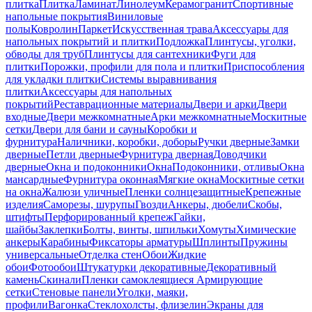
плитка
Плитка
Ламинат
Линолеум
Керамогранит
Спортивные
напольные покрытия
Виниловые
полы
Ковролин
Паркет
Искусственная трава
Аксессуары для
напольных покрытий и плитки
Подложка
Плинтусы, уголки,
обводы для труб
Плинтусы для сантехники
Фуги для
плитки
Порожки, профили для пола и плитки
Приспособления
для укладки плитки
Системы выравнивания
плитки
Аксессуары для напольных
покрытий
Реставрационные материалы
Двери и арки
Двери
входные
Двери межкомнатные
Арки межкомнатные
Москитные
сетки
Двери для бани и сауны
Коробки и
фурнитура
Наличники, коробки, доборы
Ручки дверные
Замки
дверные
Петли дверные
Фурнитура дверная
Доводчики
дверные
Окна и подоконники
Окна
Подоконники, отливы
Окна
мансардные
Фурнитура оконная
Мягкие окна
Москитные сетки
на окна
Жалюзи уличные
Пленки солнцезащитные
Крепежные
изделия
Саморезы, шурупы
Гвозди
Анкеры, дюбели
Скобы,
штифты
Перфорированный крепеж
Гайки,
шайбы
Заклепки
Болты, винты, шпильки
Хомуты
Химические
анкеры
Карабины
Фиксаторы арматуры
Шплинты
Пружины
универсальные
Отделка стен
Обои
Жидкие
обои
Фотообои
Штукатурки декоративные
Декоративный
камень
Скинали
Пленки самоклеящиеся
Армирующие
сетки
Стеновые панели
Уголки, маяки,
профили
Вагонка
Стеклохолсты, флизелин
Экраны для