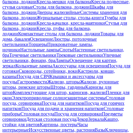
балкона, лоджии
Кресла-мешки для балкона
Кресла подвесные,
стулья садовые
Столы для балкона, лоджии
Шкафы для
балкона, лоджии
Дверцы жалюзийные
Системы хранения для
балкона, лоджии
Журнальные столы, столы-книги
Тумбы для
балкона, лоджии
Кресла-качалки, кресла-маятники
Стулья для
балкона, лоджии
Кресла, пуфы для балкона,
лоджии
Компактные столы для балкона, лоджии
Товары для
дома, бакалея
Освещение
Люстры, потолочные
светильники
Торшеры
Прикроватные лампы,
ночники
Настольные лампы
Споты
Настенные светильники,
бра
Точечные светильники
Трековые светильники
Уличные
светильники, фонари, бра
Лампы
Освещение для картин,
зеркал
Кольцевые лампы
Аксессуары для освещения
Посуда для
готовки
Сковороды, сотейники, воки
Кастрюли, ковши,
казаны
Посуда для СВЧ
Крышки и аксессуары для
посуды
Гастроемкости
Жалюзи, шторы
Жалюзи, рулонные
шторы, римские шторы
Шторы, гардины
Карнизы для
штор
Комплектующие для штор, карнизов, жалюзи
Пленки для
окон
Электроприводные солнцезащитные системы
Столовая
посуда, сервировка
Посуда для напитков
Посуда для горячих
напитков
Посуда для подачи и хранения напитков
Столовые
приборы
Столовая посуда
Посуда для сервировки
Предметы
сервировки
Детская столовая посуда
Декор
Зеркала
Кашпо,
стойки для цветов
Картины, постеры
Часы
интерьерные
Искусственные цветы, растения
Вазы
Ключницы,