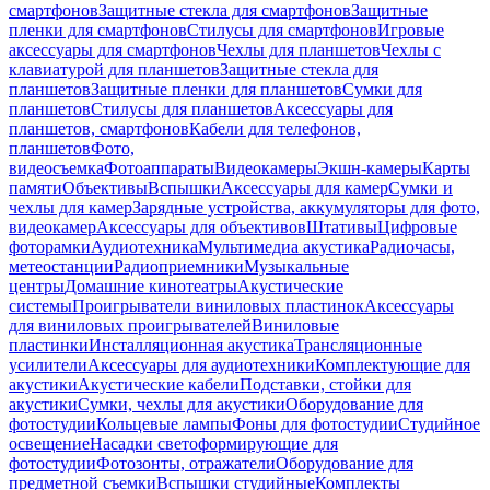
смартфонов
Защитные стекла для смартфонов
Защитные
пленки для смартфонов
Стилусы для смартфонов
Игровые
аксессуары для смартфонов
Чехлы для планшетов
Чехлы с
клавиатурой для планшетов
Защитные стекла для
планшетов
Защитные пленки для планшетов
Сумки для
планшетов
Стилусы для планшетов
Аксессуары для
планшетов, смартфонов
Кабели для телефонов,
планшетов
Фото,
видеосъемка
Фотоаппараты
Видеокамеры
Экшн-камеры
Карты
памяти
Объективы
Вспышки
Аксессуары для камер
Сумки и
чехлы для камер
Зарядные устройства, аккумуляторы для фото,
видеокамер
Аксессуары для объективов
Штативы
Цифровые
фоторамки
Аудиотехника
Мультимедиа акустика
Радиочасы,
метеостанции
Радиоприемники
Музыкальные
центры
Домашние кинотеатры
Акустические
системы
Проигрыватели виниловых пластинок
Аксессуары
для виниловых проигрывателей
Виниловые
пластинки
Инсталляционная акустика
Трансляционные
усилители
Аксессуары для аудиотехники
Комплектующие для
акустики
Акустические кабели
Подставки, стойки для
акустики
Сумки, чехлы для акустики
Оборудование для
фотостудии
Кольцевые лампы
Фоны для фотостудии
Студийное
освещение
Насадки светоформирующие для
фотостудии
Фотозонты, отражатели
Оборудование для
предметной съемки
Вспышки студийные
Комплекты