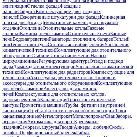
материалы
Шифер
Профнастил
Рулонная кровля
Кровельная
вентиляция
Отделка фасада
Фасадные
панели
Сайдинг
Комплектующие для фасадных
панелей
Декоративные штукатурки для фасада
Клинкерная
плитка для фасада
Декоративный камень для наружной
отделки
Отопление
Отопительные котлы
Газовые
колонки
Камины, печи-камины
Отопительные печи
Банные
печи
Водонагреватели
Радиаторы отопления, батареи
Теплый
пол
Теплые плинтусы
Системы антиобледенения
Управление
климатической техникой
Комплектующие для отопительного
оборудования
Стабилизаторы напряжения
Насосы
циркуляционные
Регулирующая арматура
Отвод и подвод
воды
Дымоходы и комплектующие
Управление климатической
техникой
Комплектующие для радиаторов
Комплектующие для
теплого пола
Аксессуары для теплых полов
Топливо и
аксессуары для отопительного оборудования
Комплектующие
для печей, каминов
Аксессуары для каминов,
печей
Комплектующие для отопительных котлов,
водонагревателей
Канализация
Тросы сантехнические,
вантузы
Прочистные машины
Трубы, фитинги внутренней
канализации
Трубы, фитинги наружной канализации
Люки
канализационные
Металлопрокат
Металлопрокат
Сваи
Заборы,
ограждения
Автоматика для ворот
Крепежные
изделия
Саморезы, шурупы
Гвозди
Анкеры, дюбели
Скобы,
штифты
Перфорированный крепеж
Гайки,