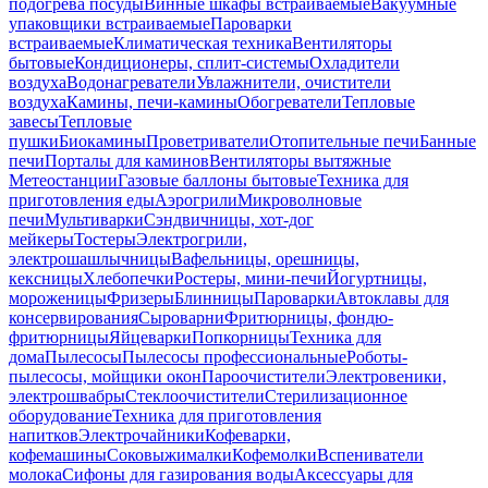
подогрева посуды
Винные шкафы встраиваемые
Вакуумные
упаковщики встраиваемые
Пароварки
встраиваемые
Климатическая техника
Вентиляторы
бытовые
Кондиционеры, сплит-системы
Охладители
воздуха
Водонагреватели
Увлажнители, очистители
воздуха
Камины, печи-камины
Обогреватели
Тепловые
завесы
Тепловые
пушки
Биокамины
Проветриватели
Отопительные печи
Банные
печи
Порталы для каминов
Вентиляторы вытяжные
Метеостанции
Газовые баллоны бытовые
Техника для
приготовления еды
Аэрогрили
Микроволновые
печи
Мультиварки
Сэндвичницы, хот-дог
мейкеры
Тостеры
Электрогрили,
электрошашлычницы
Вафельницы, орешницы,
кексницы
Хлебопечки
Ростеры, мини-печи
Йогуртницы,
мороженицы
Фризеры
Блинницы
Пароварки
Автоклавы для
консервирования
Сыроварни
Фритюрницы, фондю-
фритюрницы
Яйцеварки
Попкорницы
Техника для
дома
Пылесосы
Пылесосы профессиональные
Роботы-
пылесосы, мойщики окон
Пароочистители
Электровеники,
электрошвабры
Стеклоочистители
Стерилизационное
оборудование
Техника для приготовления
напитков
Электрочайники
Кофеварки,
кофемашины
Соковыжималки
Кофемолки
Вспениватели
молока
Сифоны для газирования воды
Аксессуары для