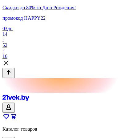
Скидки до 80% ко Дню Рождения!
промокод HAPPY22
03
дн
14
:
52
:
16
Каталог товаров