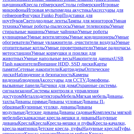
наушники
Кресла геймерские
Столы геймерские
Игровые
микрофоны
Игровая мультимедиа акустика
Аксессуары для
геймеров
Фигурки Funko Pop
Подставки для
ноутбуков
Светодиодные ленты
Лампы для мониторов
Умная
техника
Умные роботы-пылесосы
Умные телевизоры
Умные
стиральные машины
Умные чайники
Умные роботы
кулинарные
Умные вентиляторы
Умные кондиционеры
Умные
обогреватели
Умные увлажнители, очистители воздуха
Умные
отопительные котлы
Умные проветриватели
Умные радиочасы,
метеостанции
Умные кормушки и поилки для
животных
Умные напольные весы
Накопители данных
USB
Flash накопители
Внешние HDD, SSD диски
Карты
памяти
Сетевые накопители
Картридеры
Оптические
диски
Наблюдение и безопасность
Камеры
видеонаблюдения
Аксессуары для CCTV
Домофоны,
вызывные панели
Датчики для дома
Охранные системы,
сигнализации
Системы контроля и управления
доступом
Металлодетекторы
Мебель
Мягкая мебель
Диваны,
тахты
Диваны прямые
Диваны угловые
Диваны П-
образные
Кухонные уголки, диваны
Диваны
модульные
Детские диваны
Диваны садовые
Комплекты мягкой
мебели
Бескаркасные кресла-мешки и диваны
Надувные
диваны
Кресла
Кресла
Кресла-мешки и пуфы
Кресла-качалки,
кресла-маятники
Детские кресла, пуфы
Надувные кресла
Пуфы,
оттоманки
Кресла-кровати
Игровая мебель
Кресла