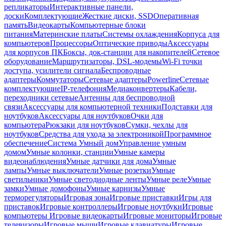
репликаторы
Интерактивные панели,
доски
Комплектующие
Жесткие диски, SSD
Оперативная
память
Видеокарты
Компьютерные блоки
питания
Материнские платы
Системы охлаждения
Корпуса для
компьютеров
Процессоры
Оптические приводы
Аксессуары
для корпусов ПК
Боксы, док-станции для накопителей
Сетевое
оборудование
Маршрутизаторы, DSL-модемы
Wi-Fi точки
доступа, усилители сигнала
Беспроводные
адаптеры
Коммутаторы
Сетевые адаптеры
Powerline
Сетевые
комплектующие
IP-телефония
Медиаконвертеры
Кабели,
переходники сетевые
Антенны для беспроводной
связи
Аксессуары для компьютерной техники
Подставки для
ноутбуков
Аксессуары для ноутбуков
Очки для
компьютера
Рюкзаки для ноутбуков
Сумки, чехлы для
ноутбуков
Средства для ухода за электроникой
Программное
обеспечение
Система Умный дом
Управление умным
домом
Умные колонки, станции
Умные камеры
видеонаблюдения
Умные датчики для дома
Умные
лампы
Умные выключатели
Умные розетки
Умные
светильники
Умные светодиодные ленты
Умные реле
Умные
замки
Умные домофоны
Умные карнизы
Умные
терморегуляторы
Игровая зона
Игровые приставки
Игры для
приставок
Игровые контроллеры
Игровые ноутбуки
Игровые
компьютеры
Игровые видеокарты
Игровые мониторы
Игровые
телевизоры
Игровые мыши
Игровые клавиатуры
Игровые