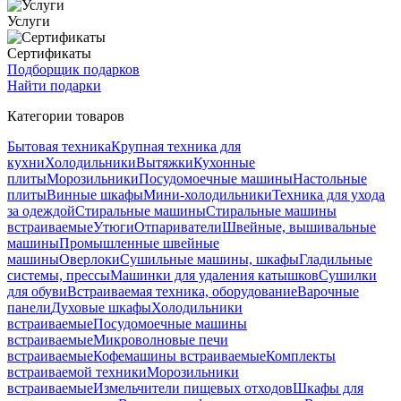
Услуги
Сертификаты
Подборщик подарков
Найти подарки
Категории товаров
Бытовая техника
Крупная техника для
кухни
Холодильники
Вытяжки
Кухонные
плиты
Морозильники
Посудомоечные машины
Настольные
плиты
Винные шкафы
Мини-холодильники
Техника для ухода
за одеждой
Стиральные машины
Стиральные машины
встраиваемые
Утюги
Отпариватели
Швейные, вышивальные
машины
Промышленные швейные
машины
Оверлоки
Сушильные машины, шкафы
Гладильные
системы, прессы
Машинки для удаления катышков
Сушилки
для обуви
Встраиваемая техника, оборудование
Варочные
панели
Духовые шкафы
Холодильники
встраиваемые
Посудомоечные машины
встраиваемые
Микроволновые печи
встраиваемые
Кофемашины встраиваемые
Комплекты
встраиваемой техники
Морозильники
встраиваемые
Измельчители пищевых отходов
Шкафы для