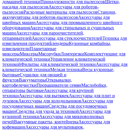
домашней техники
Принадлежности для пылесосов
Щетки,
насадки для пылесосов
Аксессуары для роботов-
пылесосов
Расходные материалы для пылесосов
Станции,
аккумуляторы для роботов-пылесосов
Аксессуары для
швейных машин
Аксессуары для промышленного швейного
оборудования
Аксессуары для стиральных и сушильных
машин
Аксессуары для пароочистителей,
отпаривателей
Аксессуары для стеклоочистителей
Техника для
измельчения продуктов
Блендеры
Кухонные комбайны,
измельчители
Планетарные
миксеры
Миксеры
Мясорубки
Ломтерезки
Комплектующие для
климатической техники
Управление климатической
техникой
Фильтры для климатической техники
Аксессуары для
климатической техники
Мелкая техника
Весы кухонные,
бытовые
Сушилки для овощей и
фруктов
Вакууматоры
Открывалки,
картофелечистки
Проращиватели семян
Маслобойки,
сепараторы бытовые
Аксессуары для крупной
техники
Аксессуары для вытяжек
Аксессуары для плит и
духовок
Аксессуары для холодильников
Аксессуары для
посудомоечных машин
Средства для посудомоечных
машин
Средства для ухода за техникой
Аксессуары для
кухонной техники
Аксессуары для микроволновых
печей
Вакуумные пакеты, контейнеры
Аксессуары для
кофемашин
Аксессуары для мультиварок,