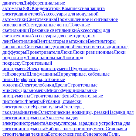
двигателя
Дифференциальные
автоматы
УЗО
Конденсаторы
Комплексная защита
электродвигателей
Аксессуары для модульной
автоматики
Светотехника
Промышленное и сигнальное
освещение
Светодиодные ленты
Точечные
светильники
Трековые светильники
Аксессуары для
светотехники
Аксессуары для светодиодных
лент
Вентиляция
Вентиляторы вытяжные
Вентиляторы
канальные
Системы воздуховодов
Решетки вентиляционные,
диффузоры
Проветриватели
Люки
Люки ревизионные
Люки
под плитку
Люки напольные
Люки под
покраску
Строительный
инструмент
Электроинструмент
Шуруповерты,
гайковерты
Шлифмашины
Циркулярные, сабельные
пилы
Перфораторы, отбойные
молотки
Электролобзики
Дрели
Строительные
миксеры
Дальномеры
Многофункциональные
инструменты
Строительные фены
Строительные
пистолеты
Фрезеры
Рубанки, стамески
электрические
Краскопульты
Степлеры,
гвоздезабиватели
Электрические ножницы, резаки
Насадки для
электроинструмента
Аксессуары для
электроинструмента
Аккумуляторы, зарядные устройства для
электроинструмента
Наборы электроинструмента
Силовая и
строительная техника
Бетоносмесители
Генераторы
Тали,