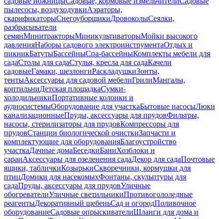
садовые ножницы
Садовые, кормовые измельчители
Садовые
пылесосы, воздуходувки
Аэраторы,
скарификаторы
Снегоуборщики
Дровоколы
Сеялки,
разбрасыватели
семян
Минитракторы
Миникультиваторы
Мойки высокого
давления
Наборы садового электроинструмента
Отдых и
пикник
Батуты
Бассейны
Спа-бассейны
Комплекты мебели для
сада
Столы для сада
Стулья, кресла для сада
Качели
садовые
Гамаки, шезлонги
Раскладушки
Зонты,
тенты
Аксессуары для садовой мебели
Грили
Мангалы,
коптильни
Детская площадка
Сумки-
холодильники
Портативные колонки и
аудиосистемы
Оборудование для участка
Бытовые насосы
Люки
канализационные
Пруды, аксессуары для прудов
Фильтры,
насосы, стерилизаторы для прудов
Компрессоры для
прудов
Станции биологической очистки
Запчасти и
комплектующие для оборудования
Благоустройство
участка
Дачные дома
Беседки
Бани
Хозблоки и
сараи
Аксессуары для озеленения сада
Декор для сада
Почтовые
ящики, таблички
Козырьки
Скворечники, кормушки для
птиц
Домики для насекомых
Фонтаны, скульптуры для
сада
Пруды, аксессуары для прудов
Уличные
обогреватели
Уличные светильники
Противогололедные
реагенты
Декоративный щебень
Сад и огород
Поливочное
оборудование
Садовые опрыскиватели
Шланги для дома и