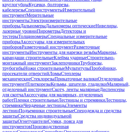
круглогубцы
Кусачки, болторезы,
кабелерезы
Специнструменты
Измерительный
инструмент
Мерительные
инструменты
Электроизмерительные
приборы
Дальномеры
Дальномеры оптические
Нивелиры,
лазерные уровни
Пирометры
Детекторы и
тестеры
Толщиномеры
Специальные измерительные
приборы
Аксессуары для измерительных
приборов
Разметочный инструмент
Разметочные
инструменты
Инструменты для нарезки резьбы
Маркеры,
карандаши строительные
Клейма ударные
Строительно-
монтажный инструмент
Заклепочники
Труборезы,
трубогибы
Ножи строительные
Мультитулы
Пробойники,
просекатели отверстий
Ломы
Степлеры
механические
Стеклорезы
Прикаточные валики
Отделочный
инструмент
Плиткорезы
Кельмы, шпатели, гладилки
Малярный,
отделочный инструмент
Скотч, ленты малярные
Диспенсеры
для скотча
Аксессуары для малярных, отделочных
работ
Пленки строительные
Лестницы и стремянки
Лестницы,
стремянки
Чердачные лестницы
Элементы
лестниц
Подъемники строительные
Спецодежда и средства
защиты
Средства индивидуальной
защиты
Огнетушители
Сумки, пояса для
инструментов
Производственная
одежда
Спецодежда
Спецобувь
Организация рабочего