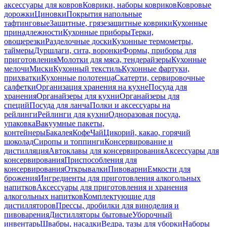
аксессуары для ковров
Коврики, наборы ковриков
Ковровые
дорожки
Циновки
Покрытия напольные
тафтинговые
Защитные, грязезащитные коврики
Кухонные
принадлежности
Кухонные приборы
Терки,
овощерезки
Разделочные доски
Кухонные термометры,
таймеры
Дуршлаги, сита, воронки
Формы, приборы для
приготовления
Молотки для мяса, тендерайзеры
Кухонные
мелочи
Миски
Кухонный текстиль
Кухонные фартуки,
прихватки
Кухонные полотенца
Скатерти, сервировочные
салфетки
Организация хранения на кухне
Посуда для
хранения
Органайзеры для кухни
Органайзеры для
специй
Посуда для ланча
Полки и аксессуары на
рейлинги
Рейлинги для кухни
Одноразовая посуда,
упаковка
Вакуумные пакеты,
контейнеры
Бакалея
Кофе
Чай
Цикорий, какао, горячий
шоколад
Сиропы и топпинги
Консервирование и
дистилляция
Автоклавы для консервирования
Аксессуары для
консервирования
Приспособления для
консервирования
Открывалки
Пивоварни
Емкости для
брожения
Ингредиенты для приготовления алкогольных
напитков
Аксессуары для приготовления и хранения
алкогольных напитков
Комплектующие для
дистилляторов
Прессы, дробилки для виноделия и
пивоварения
Дистилляторы бытовые
Уборочный
инвентарь
Швабры, насадки
Ведра, тазы для уборки
Наборы