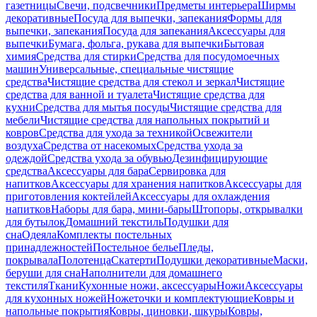
газетницы
Свечи, подсвечники
Предметы интерьера
Ширмы
декоративные
Посуда для выпечки, запекания
Формы для
выпечки, запекания
Посуда для запекания
Аксессуары для
выпечки
Бумага, фольга, рукава для выпечки
Бытовая
химия
Средства для стирки
Средства для посудомоечных
машин
Универсальные, специальные чистящие
средства
Чистящие средства для стекол и зеркал
Чистящие
средства для ванной и туалета
Чистящие средства для
кухни
Средства для мытья посуды
Чистящие средства для
мебели
Чистящие средства для напольных покрытий и
ковров
Средства для ухода за техникой
Освежители
воздуха
Средства от насекомых
Средства ухода за
одеждой
Средства ухода за обувью
Дезинфицирующие
средства
Аксессуары для бара
Сервировка для
напитков
Аксессуары для хранения напитков
Аксессуары для
приготовления коктейлей
Аксессуары для охлаждения
напитков
Наборы для бара, мини-бары
Штопоры, открывалки
для бутылок
Домашний текстиль
Подушки для
сна
Одеяла
Комплекты постельных
принадлежностей
Постельное белье
Пледы,
покрывала
Полотенца
Скатерти
Подушки декоративные
Маски,
беруши для сна
Наполнители для домашнего
текстиля
Ткани
Кухонные ножи, аксессуары
Ножи
Аксессуары
для кухонных ножей
Ножеточки и комплектующие
Ковры и
напольные покрытия
Ковры, циновки, шкуры
Ковры,