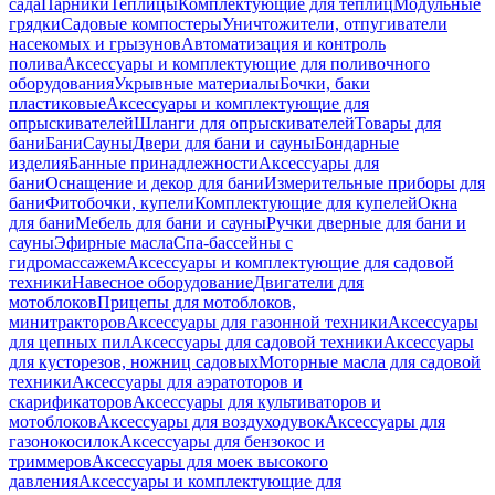
сада
Парники
Теплицы
Комплектующие для теплиц
Модульные
грядки
Садовые компостеры
Уничтожители, отпугиватели
насекомых и грызунов
Автоматизация и контроль
полива
Аксессуары и комплектующие для поливочного
оборудования
Укрывные материалы
Бочки, баки
пластиковые
Аксессуары и комплектующие для
опрыскивателей
Шланги для опрыскивателей
Товары для
бани
Бани
Сауны
Двери для бани и сауны
Бондарные
изделия
Банные принадлежности
Аксессуары для
бани
Оснащение и декор для бани
Измерительные приборы для
бани
Фитобочки, купели
Комплектующие для купелей
Окна
для бани
Мебель для бани и сауны
Ручки дверные для бани и
сауны
Эфирные масла
Спа-бассейны с
гидромассажем
Аксессуары и комплектующие для садовой
техники
Навесное оборудование
Двигатели для
мотоблоков
Прицепы для мотоблоков,
минитракторов
Аксессуары для газонной техники
Аксессуары
для цепных пил
Аксессуары для садовой техники
Аксессуары
для кусторезов, ножниц садовых
Моторные масла для садовой
техники
Аксессуары для аэратоторов и
скарификаторов
Аксессуары для культиваторов и
мотоблоков
Аксессуары для воздуходувок
Аксессуары для
газонокосилок
Аксессуары для бензокос и
триммеров
Аксессуары для моек высокого
давления
Аксессуары и комплектующие для