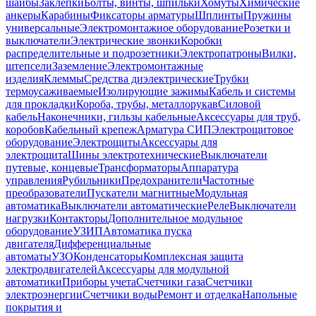
шайбы
Заклепки
Болты, винты, шпильки
Хомуты
Химические
анкеры
Карабины
Фиксаторы арматуры
Шплинты
Пружины
универсальные
Электромонтажное оборудование
Розетки и
выключатели
Электрические звонки
Коробки
распределительные и подрозетники
Электропатроны
Вилки,
штепсели
Заземление
Электромонтажные
изделия
Клеммы
Средства диэлектрические
Трубки
термоусаживаемые
Изолирующие зажимы
Кабель и системы
для прокладки
Короба, трубы, металлорукав
Силовой
кабель
Наконечники, гильзы кабельные
Аксессуары для труб,
коробов
Кабельный крепеж
Арматура СИП
Электрощитовое
оборудование
Электрощиты
Аксессуары для
электрощита
Шины электротехнические
Выключатели
путевые, концевые
Трансформаторы
Аппаратура
управления
Рубильники
Предохранители
Частотные
преобразователи
Пускатели магнитные
Модульная
автоматика
Выключатели автоматические
Реле
Выключатели
нагрузки
Контакторы
Дополнительное модульное
оборудование
УЗИП
Автоматика пуска
двигателя
Дифференциальные
автоматы
УЗО
Конденсаторы
Комплексная защита
электродвигателей
Аксессуары для модульной
автоматики
Приборы учета
Счетчики газа
Счетчики
электроэнергии
Счетчики воды
Ремонт и отделка
Напольные
покрытия и