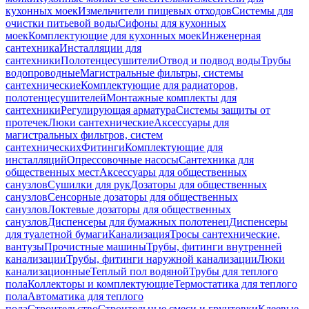
кухонных моек
Измельчители пищевых отходов
Системы для
очистки питьевой воды
Сифоны для кухонных
моек
Комплектующие для кухонных моек
Инженерная
сантехника
Инсталляции для
сантехники
Полотенцесушители
Отвод и подвод воды
Трубы
водопроводные
Магистральные фильтры, системы
сантехнические
Комплектующие для радиаторов,
полотенцесушителей
Монтажные комплекты для
сантехники
Регулирующая арматура
Системы защиты от
протечек
Люки сантехнические
Аксессуары для
магистральных фильтров, систем
сантехнических
Фитинги
Комплектующие для
инсталляций
Опрессовочные насосы
Сантехника для
общественных мест
Аксессуары для общественных
санузлов
Сушилки для рук
Дозаторы для общественных
санузлов
Сенсорные дозаторы для общественных
санузлов
Локтевые дозаторы для общественных
санузлов
Диспенсеры для бумажных полотенец
Диспенсеры
для туалетной бумаги
Канализация
Тросы сантехнические,
вантузы
Прочистные машины
Трубы, фитинги внутренней
канализации
Трубы, фитинги наружной канализации
Люки
канализационные
Теплый пол водяной
Трубы для теплого
пола
Коллекторы и комплектующие
Термостатика для теплого
пола
Автоматика для теплого
пола
Строительство
Строительные смеси и грунтовки
Клеевые