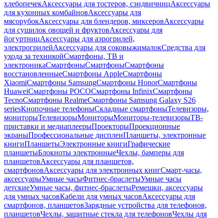
хлебопечек
Аксессуары для тостеров, сэндвичниц
Аксессуары
для кухонных комбайнов
Аксессуары для
мясорубок
Аксессуары для блендеров, миксеров
Аксессуары
для сушилок овощей и фруктов
Аксессуары для
йогуртниц
Аксессуары для аэрогрилей,
электрогрилей
Аксессуары для соковыжималок
Средства для
ухода за техникой
Смартфоны, ТВ и
электроника
Смартфоны
Смартфоны
Смартфоны
восстановленные
Смартфоны Apple
Смартфоны
Xiaomi
Смартфоны Samsung
Смартфоны Honor
Смартфоны
Huawei
Смартфоны POCO
Смартфоны Infinix
Смартфоны
Tecno
Смартфоны Realme
Смартфоны Samsung Galaxy S26
series
Кнопочные телефоны
Складные смартфоны
Телевизоры,
мониторы
Телевизоры
Мониторы
Мониторы-телевизоры
ТВ-
приставки и медиаплееры
Проекторы
Проекционные
экраны
Профессиональные дисплеи
Планшеты, электронные
книги
Планшеты
Электронные книги
Графические
планшеты
Блокноты электронные
Чехлы, бамперы для
планшетов
Аксессуары для планшетов,
смартфонов
Аксессуары для электронных книг
Смарт-часы,
аксессуары
Умные часы
Фитнес-браслеты
Умные часы
детские
Умные часы, фитнес-браслеты
Ремешки, аксессуары
для умных часов
Кабели для умных часов
Аксессуары для
смартфонов, планшетов
Зарядные устройства для телефонов,
планшетов
Чехлы, защитные стекла для телефонов
Чехлы для