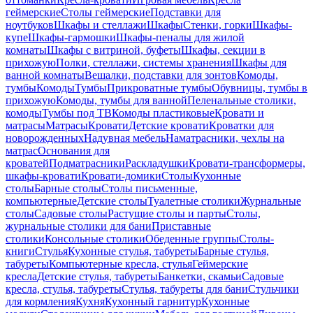
геймерские
Столы геймерские
Подставки для
ноутбуков
Шкафы и стеллажи
Шкафы
Стенки, горки
Шкафы-
купе
Шкафы-гармошки
Шкафы-пеналы для жилой
комнаты
Шкафы с витриной, буфеты
Шкафы, секции в
прихожую
Полки, стеллажи, системы хранения
Шкафы для
ванной комнаты
Вешалки, подставки для зонтов
Комоды,
тумбы
Комоды
Тумбы
Прикроватные тумбы
Обувницы, тумбы в
прихожую
Комоды, тумбы для ванной
Пеленальные столики,
комоды
Тумбы под ТВ
Комоды пластиковые
Кровати и
матрасы
Матрасы
Кровати
Детские кровати
Кроватки для
новорожденных
Надувная мебель
Наматрасники, чехлы на
матрас
Основания для
кроватей
Подматрасники
Раскладушки
Кровати-трансформеры,
шкафы-кровати
Кровати-домики
Столы
Кухонные
столы
Барные столы
Столы письменные,
компьютерные
Детские столы
Туалетные столики
Журнальные
столы
Садовые столы
Растущие столы и парты
Столы,
журнальные столики для бани
Приставные
столики
Консольные столики
Обеденные группы
Столы-
книги
Стулья
Кухонные стулья, табуреты
Барные стулья,
табуреты
Компьютерные кресла, стулья
Геймерские
кресла
Детские стулья, табуреты
Банкетки, скамьи
Садовые
кресла, стулья, табуреты
Стулья, табуреты для бани
Стульчики
для кормления
Кухня
Кухонный гарнитур
Кухонные