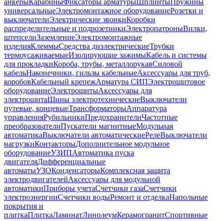
анкеры
Карабины
Фиксаторы арматуры
Шплинты
Пружины
универсальные
Электромонтажное оборудование
Розетки и
выключатели
Электрические звонки
Коробки
распределительные и подрозетники
Электропатроны
Вилки,
штепсели
Заземление
Электромонтажные
изделия
Клеммы
Средства диэлектрические
Трубки
термоусаживаемые
Изолирующие зажимы
Кабель и системы
для прокладки
Короба, трубы, металлорукав
Силовой
кабель
Наконечники, гильзы кабельные
Аксессуары для труб,
коробов
Кабельный крепеж
Арматура СИП
Электрощитовое
оборудование
Электрощиты
Аксессуары для
электрощита
Шины электротехнические
Выключатели
путевые, концевые
Трансформаторы
Аппаратура
управления
Рубильники
Предохранители
Частотные
преобразователи
Пускатели магнитные
Модульная
автоматика
Выключатели автоматические
Реле
Выключатели
нагрузки
Контакторы
Дополнительное модульное
оборудование
УЗИП
Автоматика пуска
двигателя
Дифференциальные
автоматы
УЗО
Конденсаторы
Комплексная защита
электродвигателей
Аксессуары для модульной
автоматики
Приборы учета
Счетчики газа
Счетчики
электроэнергии
Счетчики воды
Ремонт и отделка
Напольные
покрытия и
плитка
Плитка
Ламинат
Линолеум
Керамогранит
Спортивные