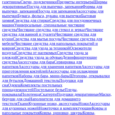
газетницы
Свечи, подсвечники
Предметы интерьера
Ширмы
декоративные
Посуда для выпечки, запекания
Формы для
выпечки, запекания
Посуда для запекания
Аксессуары для
выпечки
Бумага, фольга, рукава для выпечки
Бытовая
химия
Средства для стирки
Средства для посудомоечных
машин
Универсальные, специальные чистящие
средства
Чистящие средства для стекол и зеркал
Чистящие
средства для ванной и туалета
Чистящие средства для
кухни
Средства для мытья посуды
Чистящие средства для
мебели
Чистящие средства для напольных покрытий и
ковров
Средства для ухода за техникой
Освежители
воздуха
Средства от насекомых
Средства ухода за
одеждой
Средства ухода за обувью
Дезинфицирующие
средства
Аксессуары для бара
Сервировка для
напитков
Аксессуары для хранения напитков
Аксессуары для
приготовления коктейлей
Аксессуары для охлаждения
напитков
Наборы для бара, мини-бары
Штопоры, открывалки
для бутылок
Домашний текстиль
Подушки для
сна
Одеяла
Комплекты постельных
принадлежностей
Постельное белье
Пледы,
покрывала
Полотенца
Скатерти
Подушки декоративные
Маски,
беруши для сна
Наполнители для домашнего
текстиля
Ткани
Кухонные ножи, аксессуары
Ножи
Аксессуары
для кухонных ножей
Ножеточки и комплектующие
Ковры и
напольные покрытия
Ковры, циновки, шкуры
Ковры,