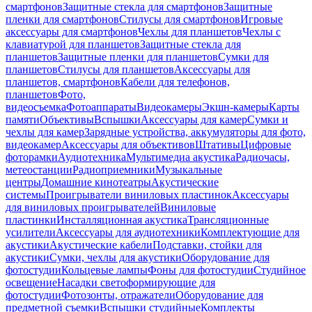
смартфонов
Защитные стекла для смартфонов
Защитные
пленки для смартфонов
Стилусы для смартфонов
Игровые
аксессуары для смартфонов
Чехлы для планшетов
Чехлы с
клавиатурой для планшетов
Защитные стекла для
планшетов
Защитные пленки для планшетов
Сумки для
планшетов
Стилусы для планшетов
Аксессуары для
планшетов, смартфонов
Кабели для телефонов,
планшетов
Фото,
видеосъемка
Фотоаппараты
Видеокамеры
Экшн-камеры
Карты
памяти
Объективы
Вспышки
Аксессуары для камер
Сумки и
чехлы для камер
Зарядные устройства, аккумуляторы для фото,
видеокамер
Аксессуары для объективов
Штативы
Цифровые
фоторамки
Аудиотехника
Мультимедиа акустика
Радиочасы,
метеостанции
Радиоприемники
Музыкальные
центры
Домашние кинотеатры
Акустические
системы
Проигрыватели виниловых пластинок
Аксессуары
для виниловых проигрывателей
Виниловые
пластинки
Инсталляционная акустика
Трансляционные
усилители
Аксессуары для аудиотехники
Комплектующие для
акустики
Акустические кабели
Подставки, стойки для
акустики
Сумки, чехлы для акустики
Оборудование для
фотостудии
Кольцевые лампы
Фоны для фотостудии
Студийное
освещение
Насадки светоформирующие для
фотостудии
Фотозонты, отражатели
Оборудование для
предметной съемки
Вспышки студийные
Комплекты