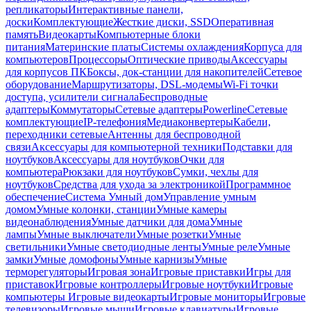
репликаторы
Интерактивные панели,
доски
Комплектующие
Жесткие диски, SSD
Оперативная
память
Видеокарты
Компьютерные блоки
питания
Материнские платы
Системы охлаждения
Корпуса для
компьютеров
Процессоры
Оптические приводы
Аксессуары
для корпусов ПК
Боксы, док-станции для накопителей
Сетевое
оборудование
Маршрутизаторы, DSL-модемы
Wi-Fi точки
доступа, усилители сигнала
Беспроводные
адаптеры
Коммутаторы
Сетевые адаптеры
Powerline
Сетевые
комплектующие
IP-телефония
Медиаконвертеры
Кабели,
переходники сетевые
Антенны для беспроводной
связи
Аксессуары для компьютерной техники
Подставки для
ноутбуков
Аксессуары для ноутбуков
Очки для
компьютера
Рюкзаки для ноутбуков
Сумки, чехлы для
ноутбуков
Средства для ухода за электроникой
Программное
обеспечение
Система Умный дом
Управление умным
домом
Умные колонки, станции
Умные камеры
видеонаблюдения
Умные датчики для дома
Умные
лампы
Умные выключатели
Умные розетки
Умные
светильники
Умные светодиодные ленты
Умные реле
Умные
замки
Умные домофоны
Умные карнизы
Умные
терморегуляторы
Игровая зона
Игровые приставки
Игры для
приставок
Игровые контроллеры
Игровые ноутбуки
Игровые
компьютеры
Игровые видеокарты
Игровые мониторы
Игровые
телевизоры
Игровые мыши
Игровые клавиатуры
Игровые