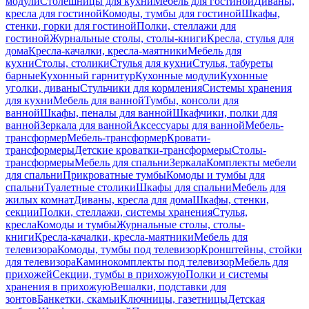
модули
Столешницы для кухни
Мебель для гостиной
Диваны,
кресла для гостиной
Комоды, тумбы для гостиной
Шкафы,
стенки, горки для гостиной
Полки, стеллажи для
гостиной
Журнальные столы, столы-книги
Кресла, стулья для
дома
Кресла-качалки, кресла-маятники
Мебель для
кухни
Столы, столики
Стулья для кухни
Стулья, табуреты
барные
Кухонный гарнитур
Кухонные модули
Кухонные
уголки, диваны
Стульчики для кормления
Системы хранения
для кухни
Мебель для ванной
Тумбы, консоли для
ванной
Шкафы, пеналы для ванной
Шкафчики, полки для
ванной
Зеркала для ванной
Аксессуары для ванной
Мебель-
трансформер
Мебель-трансформер
Кровати-
трансформеры
Детские кроватки-трансформеры
Столы-
трансформеры
Мебель для спальни
Зеркала
Комплекты мебели
для спальни
Прикроватные тумбы
Комоды и тумбы для
спальни
Туалетные столики
Шкафы для спальни
Мебель для
жилых комнат
Диваны, кресла для дома
Шкафы, стенки,
секции
Полки, стеллажи, системы хранения
Стулья,
кресла
Комоды и тумбы
Журнальные столы, столы-
книги
Кресла-качалки, кресла-маятники
Мебель для
телевизора
Комоды, тумбы под телевизор
Кронштейны, стойки
для телевизора
Каминокомплекты под телевизор
Мебель для
прихожей
Секции, тумбы в прихожую
Полки и системы
хранения в прихожую
Вешалки, подставки для
зонтов
Банкетки, скамьи
Ключницы, газетницы
Детская