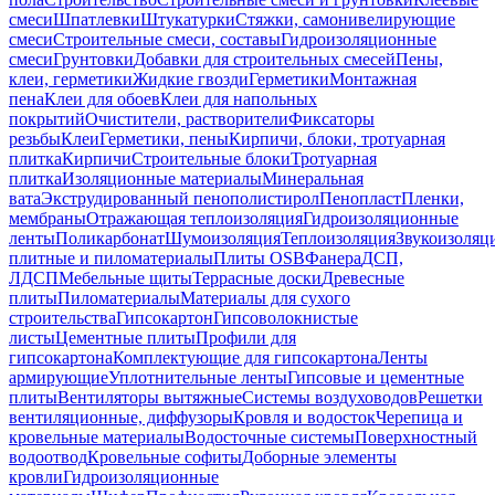
смеси
Шпатлевки
Штукатурки
Стяжки, самонивелирующие
смеси
Строительные смеси, составы
Гидроизоляционные
смеси
Грунтовки
Добавки для строительных смесей
Пены,
клеи, герметики
Жидкие гвозди
Герметики
Монтажная
пена
Клеи для обоев
Клеи для напольных
покрытий
Очистители, растворители
Фиксаторы
резьбы
Клеи
Герметики, пены
Кирпичи, блоки, тротуарная
плитка
Кирпичи
Строительные блоки
Тротуарная
плитка
Изоляционные материалы
Минеральная
вата
Экструдированный пенополистирол
Пенопласт
Пленки,
мембраны
Отражающая теплоизоляция
Гидроизоляционные
ленты
Поликарбонат
Шумоизоляция
Теплоизоляция
Звукоизоляц
плитные и пиломатериалы
Плиты OSB
Фанера
ДСП,
ЛДСП
Мебельные щиты
Террасные доски
Древесные
плиты
Пиломатериалы
Материалы для сухого
строительства
Гипсокартон
Гипсоволокнистые
листы
Цементные плиты
Профили для
гипсокартона
Комплектующие для гипсокартона
Ленты
армирующие
Уплотнительные ленты
Гипсовые и цементные
плиты
Вентиляторы вытяжные
Системы воздуховодов
Решетки
вентиляционные, диффузоры
Кровля и водосток
Черепица и
кровельные материалы
Водосточные системы
Поверхностный
водоотвод
Кровельные софиты
Доборные элементы
кровли
Гидроизоляционные