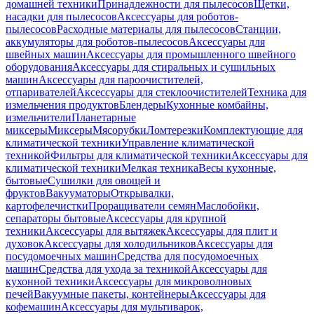
домашней техники
Принадлежности для пылесосов
Щетки,
насадки для пылесосов
Аксессуары для роботов-
пылесосов
Расходные материалы для пылесосов
Станции,
аккумуляторы для роботов-пылесосов
Аксессуары для
швейных машин
Аксессуары для промышленного швейного
оборудования
Аксессуары для стиральных и сушильных
машин
Аксессуары для пароочистителей,
отпаривателей
Аксессуары для стеклоочистителей
Техника для
измельчения продуктов
Блендеры
Кухонные комбайны,
измельчители
Планетарные
миксеры
Миксеры
Мясорубки
Ломтерезки
Комплектующие для
климатической техники
Управление климатической
техникой
Фильтры для климатической техники
Аксессуары для
климатической техники
Мелкая техника
Весы кухонные,
бытовые
Сушилки для овощей и
фруктов
Вакууматоры
Открывалки,
картофелечистки
Проращиватели семян
Маслобойки,
сепараторы бытовые
Аксессуары для крупной
техники
Аксессуары для вытяжек
Аксессуары для плит и
духовок
Аксессуары для холодильников
Аксессуары для
посудомоечных машин
Средства для посудомоечных
машин
Средства для ухода за техникой
Аксессуары для
кухонной техники
Аксессуары для микроволновых
печей
Вакуумные пакеты, контейнеры
Аксессуары для
кофемашин
Аксессуары для мультиварок,