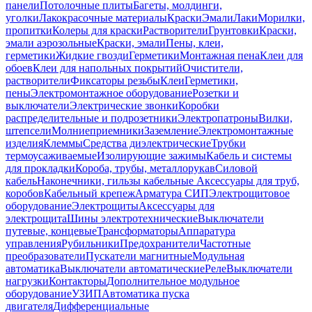
панели
Потолочные плиты
Багеты, молдинги,
уголки
Лакокрасочные материалы
Краски
Эмали
Лаки
Морилки,
пропитки
Колеры для краски
Растворители
Грунтовки
Краски,
эмали аэрозольные
Краски, эмали
Пены, клеи,
герметики
Жидкие гвозди
Герметики
Монтажная пена
Клеи для
обоев
Клеи для напольных покрытий
Очистители,
растворители
Фиксаторы резьбы
Клеи
Герметики,
пены
Электромонтажное оборудование
Розетки и
выключатели
Электрические звонки
Коробки
распределительные и подрозетники
Электропатроны
Вилки,
штепсели
Молниеприемники
Заземление
Электромонтажные
изделия
Клеммы
Средства диэлектрические
Трубки
термоусаживаемые
Изолирующие зажимы
Кабель и системы
для прокладки
Короба, трубы, металлорукав
Силовой
кабель
Наконечники, гильзы кабельные
Аксессуары для труб,
коробов
Кабельный крепеж
Арматура СИП
Электрощитовое
оборудование
Электрощиты
Аксессуары для
электрощита
Шины электротехнические
Выключатели
путевые, концевые
Трансформаторы
Аппаратура
управления
Рубильники
Предохранители
Частотные
преобразователи
Пускатели магнитные
Модульная
автоматика
Выключатели автоматические
Реле
Выключатели
нагрузки
Контакторы
Дополнительное модульное
оборудование
УЗИП
Автоматика пуска
двигателя
Дифференциальные