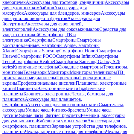
хлебопечек
Аксессуары для тостеров, сэндвичниц
Аксессуары
для кухонных комбайнов
Аксессуары для
мясорубок
Аксессуары для блендеров, миксеров
Аксессуары
для сушилок овощей и фруктов
Аксессуары для
йогуртниц
Аксессуары для аэрогрилей,
электрогрилей
Аксессуары для соковыжималок
Средства для
ухода за техникой
Смартфоны, ТВ и
электроника
Смартфоны
Смартфоны
Смартфоны
восстановленные
Смартфоны Apple
Смартфоны
Xiaomi
Смартфоны Samsung
Смартфоны Honor
Смартфоны
Huawei
Смартфоны POCO
Смартфоны Infinix
Смартфоны
Tecno
Смартфоны Realme
Смартфоны Samsung Galaxy S26
series
Кнопочные телефоны
Складные смартфоны
Телевизоры,
мониторы
Телевизоры
Мониторы
Мониторы-телевизоры
ТВ-
приставки и медиаплееры
Проекторы
Проекционные
экраны
Профессиональные дисплеи
Планшеты, электронные
книги
Планшеты
Электронные книги
Графические
планшеты
Блокноты электронные
Чехлы, бамперы для
планшетов
Аксессуары для планшетов,
смартфонов
Аксессуары для электронных книг
Смарт-часы,
аксессуары
Умные часы
Фитнес-браслеты
Умные часы
детские
Умные часы, фитнес-браслеты
Ремешки, аксессуары
для умных часов
Кабели для умных часов
Аксессуары для
смартфонов, планшетов
Зарядные устройства для телефонов,
планшетов
Чехлы, защитные стекла для телефонов
Чехлы для