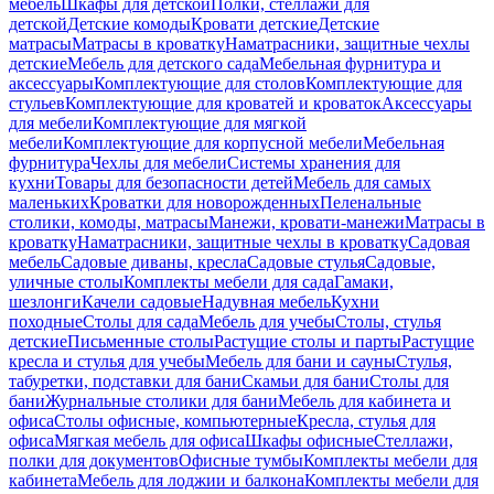
мебель
Шкафы для детской
Полки, стеллажи для
детской
Детские комоды
Кровати детские
Детские
матрасы
Матрасы в кроватку
Наматрасники, защитные чехлы
детские
Мебель для детского сада
Мебельная фурнитура и
аксессуары
Комплектующие для столов
Комплектующие для
стульев
Комплектующие для кроватей и кроваток
Аксессуары
для мебели
Комплектующие для мягкой
мебели
Комплектующие для корпусной мебели
Мебельная
фурнитура
Чехлы для мебели
Системы хранения для
кухни
Товары для безопасности детей
Мебель для самых
маленьких
Кроватки для новорожденных
Пеленальные
столики, комоды, матрасы
Манежи, кровати-манежи
Матрасы в
кроватку
Наматрасники, защитные чехлы в кроватку
Садовая
мебель
Садовые диваны, кресла
Садовые стулья
Садовые,
уличные столы
Комплекты мебели для сада
Гамаки,
шезлонги
Качели садовые
Надувная мебель
Кухни
походные
Столы для сада
Мебель для учебы
Столы, стулья
детские
Письменные столы
Растущие столы и парты
Растущие
кресла и стулья для учебы
Мебель для бани и сауны
Стулья,
табуретки, подставки для бани
Скамьи для бани
Столы для
бани
Журнальные столики для бани
Мебель для кабинета и
офиса
Столы офисные, компьютерные
Кресла, стулья для
офиса
Мягкая мебель для офиса
Шкафы офисные
Стеллажи,
полки для документов
Офисные тумбы
Комплекты мебели для
кабинета
Мебель для лоджии и балкона
Комплекты мебели для