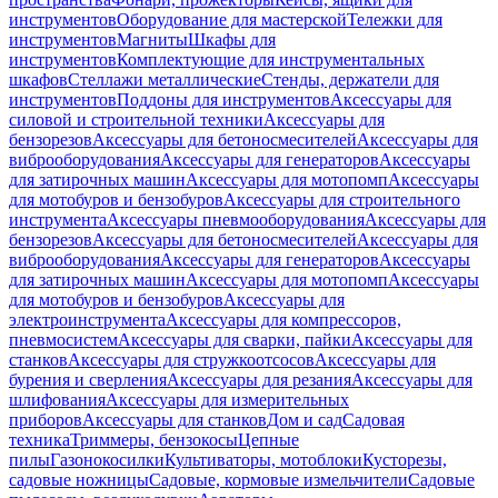
инструментов
Оборудование для мастерской
Тележки для
инструментов
Магниты
Шкафы для
инструментов
Комплектующие для инструментальных
шкафов
Стеллажи металлические
Стенды, держатели для
инструментов
Поддоны для инструментов
Аксессуары для
силовой и строительной техники
Аксессуары для
бензорезов
Аксессуары для бетоносмесителей
Аксессуары для
виброоборудования
Аксессуары для генераторов
Аксессуары
для затирочных машин
Аксессуары для мотопомп
Аксессуары
для мотобуров и бензобуров
Аксессуары для строительного
инструмента
Аксессуары пневмооборудования
Аксессуары для
бензорезов
Аксессуары для бетоносмесителей
Аксессуары для
виброоборудования
Аксессуары для генераторов
Аксессуары
для затирочных машин
Аксессуары для мотопомп
Аксессуары
для мотобуров и бензобуров
Аксессуары для
электроинструмента
Аксессуары для компрессоров,
пневмосистем
Аксессуары для сварки, пайки
Аксессуары для
станков
Аксессуары для стружкоотсосов
Аксессуары для
бурения и сверления
Аксессуары для резания
Аксессуары для
шлифования
Аксессуары для измерительных
приборов
Аксессуары для станков
Дом и сад
Садовая
техника
Триммеры, бензокосы
Цепные
пилы
Газонокосилки
Культиваторы, мотоблоки
Кусторезы,
садовые ножницы
Садовые, кормовые измельчители
Садовые