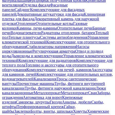
материалы
Шифер
Профнастил
Рулонная кровля
Кровельная
вентиляция
Отделка фасада
Фасадные
панели
Сайдинг
Комплектующие для фасадных
панелей
Декоративные штукатурки для фасада
Клинкерная
плитка для фасада
Декоративный камень для наружной
отделки
Отопление
Отопительные котлы
Газовые
колонки
Камины, печи-камины
Отопительные печи
Банные
печи
Водонагреватели
Радиаторы отопления, батареи
Теплый
пол
Теплые плинтусы
Системы антиобледенения
Управление
климатической техникой
Комплектующие для отопительного
оборудования
Стабилизаторы напряжения
Насосы
циркуляционные
Регулирующая арматура
Отвод и подвод
воды
Дымоходы и комплектующие
Управление климатической
техникой
Комплектующие для радиаторов
Комплектующие для
теплого пола
Топливо и аксессуары для отопительного
оборудования
Комплектующие для печей, каминов
Аксессуары
для каминов, печей
Комплектующие для отопительных котлов,
водонагревателей
Канализация
Тросы сантехнические,
вантузы
Прочистные машины
Трубы, фитинги внутренней
канализации
Трубы, фитинги наружной канализации
Люки
канализационные
Металлопрокат
Металлопрокат
Сваи
Заборы,
ограждения
Автоматика для ворот
Крепежные
изделия
Саморезы, шурупы
Гвозди
Анкеры, дюбели
Скобы,
штифты
Перфорированный крепеж
Гайки,
шайбы
Заклепки
Болты, винты, шпильки
Хомуты
Химические