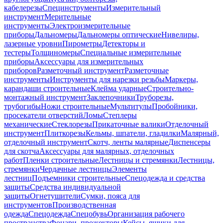
кабелерезы
Специнструменты
Измерительный
инструмент
Мерительные
инструменты
Электроизмерительные
приборы
Дальномеры
Дальномеры оптические
Нивелиры,
лазерные уровни
Пирометры
Детекторы и
тестеры
Толщиномеры
Специальные измерительные
приборы
Аксессуары для измерительных
приборов
Разметочный инструмент
Разметочные
инструменты
Инструменты для нарезки резьбы
Маркеры,
карандаши строительные
Клейма ударные
Строительно-
монтажный инструмент
Заклепочники
Труборезы,
трубогибы
Ножи строительные
Мультитулы
Пробойники,
просекатели отверстий
Ломы
Степлеры
механические
Стеклорезы
Прикаточные валики
Отделочный
инструмент
Плиткорезы
Кельмы, шпатели, гладилки
Малярный,
отделочный инструмент
Скотч, ленты малярные
Диспенсеры
для скотча
Аксессуары для малярных, отделочных
работ
Пленки строительные
Лестницы и стремянки
Лестницы,
стремянки
Чердачные лестницы
Элементы
лестниц
Подъемники строительные
Спецодежда и средства
защиты
Средства индивидуальной
защиты
Огнетушители
Сумки, пояса для
инструментов
Производственная
одежда
Спецодежда
Спецобувь
Организация рабочего
пространства
Фонари, прожекторы
Кейсы, ящики для