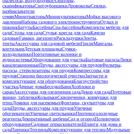
пылесосы, воздуходувки
Аэраторы,
скарификаторы
Снегоуборщики
Дровоколы
Сеялки,
разбрасыватели
семян
Минитракторы
Миникультиваторы
Мойки высокого
давления
Наборы садового электроинструмента
Отдых и
пикник
Батуты
Бассейны
Спа-бассейны
Комплекты мебели для
сада
Столы для сада
Стулья, кресла для сада
Качели
садовые
Гамаки, шезлонги
Раскладушки
Зонты,
тенты
Аксессуары для садовой мебели
Грили
Мангалы,
коптильни
Детская площадка
Сумки-
холодильники
Портативные колонки и
аудиосистемы
Оборудование для участка
Бытовые насосы
Люки
канализационные
Пруды, аксессуары для прудов
Фильтры,
насосы, стерилизаторы для прудов
Компрессоры для
прудов
Станции биологической очистки
Запчасти и
комплектующие для оборудования
Благоустройство
участка
Дачные дома
Беседки
Бани
Хозблоки и
сараи
Аксессуары для озеленения сада
Декор для сада
Почтовые
ящики, таблички
Козырьки
Скворечники, кормушки для
птиц
Домики для насекомых
Фонтаны, скульптуры для
сада
Пруды, аксессуары для прудов
Уличные
обогреватели
Уличные светильники
Противогололедные
реагенты
Декоративный щебень
Сад и огород
Поливочное
оборудование
Садовые опрыскиватели
Шланги для дома и
сада
Парники
Теплицы
Комплектующие для теплиц
Модульные