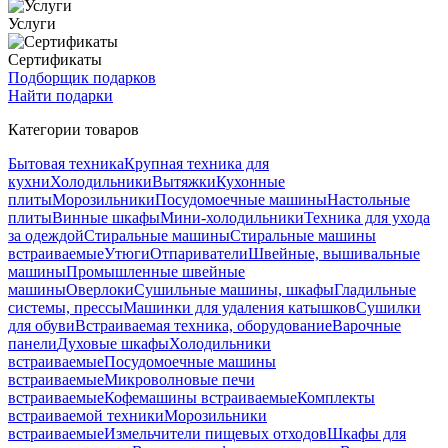
Услуги
Сертификаты
Подборщик подарков
Найти подарки
Категории товаров
Бытовая техника
Крупная техника для
кухни
Холодильники
Вытяжки
Кухонные
плиты
Морозильники
Посудомоечные машины
Настольные
плиты
Винные шкафы
Мини-холодильники
Техника для ухода
за одеждой
Стиральные машины
Стиральные машины
встраиваемые
Утюги
Отпариватели
Швейные, вышивальные
машины
Промышленные швейные
машины
Оверлоки
Сушильные машины, шкафы
Гладильные
системы, прессы
Машинки для удаления катышков
Сушилки
для обуви
Встраиваемая техника, оборудование
Варочные
панели
Духовые шкафы
Холодильники
встраиваемые
Посудомоечные машины
встраиваемые
Микроволновые печи
встраиваемые
Кофемашины встраиваемые
Комплекты
встраиваемой техники
Морозильники
встраиваемые
Измельчители пищевых отходов
Шкафы для