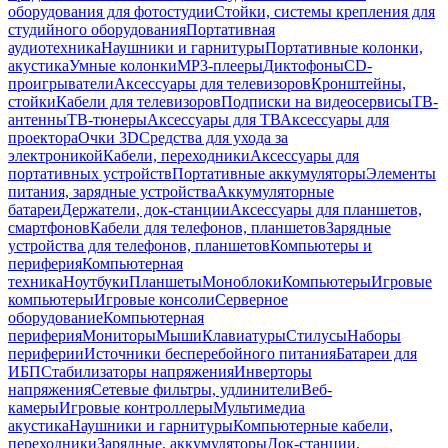
оборудования для фотостудии
Стойки, системы крепления для
студийного оборудования
Портативная
аудиотехника
Наушники и гарнитуры
Портативные колонки,
акустика
Умные колонки
MP3-плееры
Диктофоны
CD-
проигрыватели
Аксессуары для телевизоров
Кронштейны,
стойки
Кабели для телевизоров
Подписки на видеосервисы
ТВ-
антенны
ТВ-тюнеры
Аксессуары для ТВ
Аксессуары для
проектора
Очки 3D
Средства для ухода за
электроникой
Кабели, переходники
Аксессуары для
портативных устройств
Портативные аккумуляторы
Элементы
питания, зарядные устройства
Аккумуляторные
батареи
Держатели, док-станции
Аксессуары для планшетов,
смартфонов
Кабели для телефонов, планшетов
Зарядные
устройства для телефонов, планшетов
Компьютеры и
периферия
Компьютерная
техника
Ноутбуки
Планшеты
Моноблоки
Компьютеры
Игровые
компьютеры
Игровые консоли
Серверное
оборудование
Компьютерная
периферия
Мониторы
Мыши
Клавиатуры
Стилусы
Наборы
периферии
Источники бесперебойного питания
Батареи для
ИБП
Стабилизаторы напряжения
Инверторы
напряжения
Сетевые фильтры, удлинители
Веб-
камеры
Игровые контроллеры
Мультимедиа
акустика
Наушники и гарнитуры
Компьютерные кабели,
переходники
Зарядные, аккумуляторы
Док-станции,