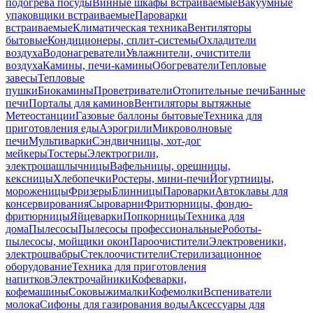
подогрева посуды
Винные шкафы встраиваемые
Вакуумные
упаковщики встраиваемые
Пароварки
встраиваемые
Климатическая техника
Вентиляторы
бытовые
Кондиционеры, сплит-системы
Охладители
воздуха
Водонагреватели
Увлажнители, очистители
воздуха
Камины, печи-камины
Обогреватели
Тепловые
завесы
Тепловые
пушки
Биокамины
Проветриватели
Отопительные печи
Банные
печи
Порталы для каминов
Вентиляторы вытяжные
Метеостанции
Газовые баллоны бытовые
Техника для
приготовления еды
Аэрогрили
Микроволновые
печи
Мультиварки
Сэндвичницы, хот-дог
мейкеры
Тостеры
Электрогрили,
электрошашлычницы
Вафельницы, орешницы,
кексницы
Хлебопечки
Ростеры, мини-печи
Йогуртницы,
мороженицы
Фризеры
Блинницы
Пароварки
Автоклавы для
консервирования
Сыроварни
Фритюрницы, фондю-
фритюрницы
Яйцеварки
Попкорницы
Техника для
дома
Пылесосы
Пылесосы профессиональные
Роботы-
пылесосы, мойщики окон
Пароочистители
Электровеники,
электрошвабры
Стеклоочистители
Стерилизационное
оборудование
Техника для приготовления
напитков
Электрочайники
Кофеварки,
кофемашины
Соковыжималки
Кофемолки
Вспениватели
молока
Сифоны для газирования воды
Аксессуары для