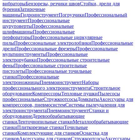
вибраторы
Бензорезы, резчики швов
Стойки, дрели для
бурения
Затирочные
машины
Гидроинструмент
Погрузчики
Профессиональный
инструмент
Профессиональные
шуруповерты
Профессиональные
шлифмашины
Профессиональные
перфораторы
Профессиональные циркулярные
пилы
Профессиональные электролобзики
Профессиональные
дрели
Профессиональные фрезеры
Профессиональные
мультиинструменты
Профессиональные
электрорубанки
Профессиональные строительные
фены
Профессиональные строительные
пистолеты
Профессиональные точильные
станки
Профессиональные
электроножницы
Пневмоинструмент
Наборы
профессионального электроинструмента
Строительное
оборудование
Компрессоры
Тепловые пушки
Пылесосы
профессиональные
Стружкоотсосы
Домкраты
Аксессуары для
компрессоров, пневмосистем
Системы пылеудаления для
электроинструмента
Пневмоинструмент
Станки и
оборудование
Деревообрабатывающие
станки
Ленточнопильные станки
Металлообрабатывающие
станки
Плиткорезные станки
Точильные
станки
Комплектующие для станков
Оснастка для
станков
Аксессуары для станков
Стружкоотсосы
Аксессуары