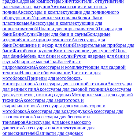
грядки
Садовые компостеры
Уничтожители, отпугиватели
насекомых и грызунов
Автоматизация и контроль
полива
Аксессуары и комплектующие для поливочного
оборудования
Укрывные материалы
Бочки, баки
пластиковые
Аксессуары и комплектующие для
опрыскивателей
Шланги для опрыскивателей
Товары для
бани
Бани
Сауны
Двери для бани и сауны
Бондарные
изделия
Банные принадлежности
Аксессуары для
бани
Оснащение и декор для бани
Измерительные приборы для
бани
Фитобочки, купели
Комплектующие для купелей
Окна
для бани
Мебель для бани и сауны
Ручки дверные для бани и
сауны
Эфирные масла
Спа-бассейны с
гидромассажем
Аксессуары и комплектующие для садовой
техники
Навесное оборудование
Двигатели для
мотоблоков
Прицепы для мотоблоков,
минитракторов
Аксессуары для газонной техники
Аксессуары
для цепных пил
Аксессуары для садовой техники
Аксессуары
для кусторезов, ножниц садовых
Моторные масла для садовой
техники
Аксессуары для аэратоторов и
скарификаторов
Аксессуары для культиваторов и
мотоблоков
Аксессуары для воздуходувок
Аксессуары для
газонокосилок
Аксессуары для бензокос и
триммеров
Аксессуары для моек высокого
давления
Аксессуары и комплектующие для
опрыскивателей
Запчасти для садовых