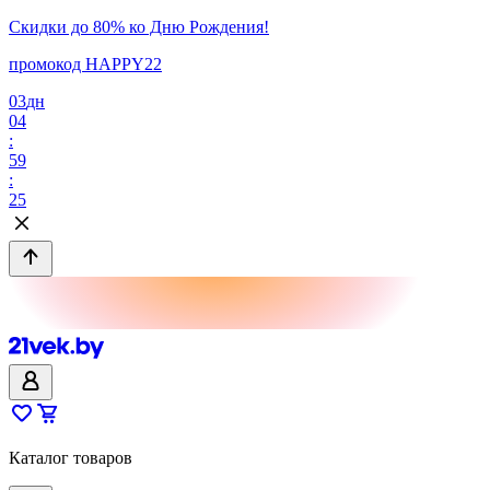
Скидки до 80% ко Дню Рождения!
промокод HAPPY22
03
дн
04
:
59
:
25
Каталог товаров