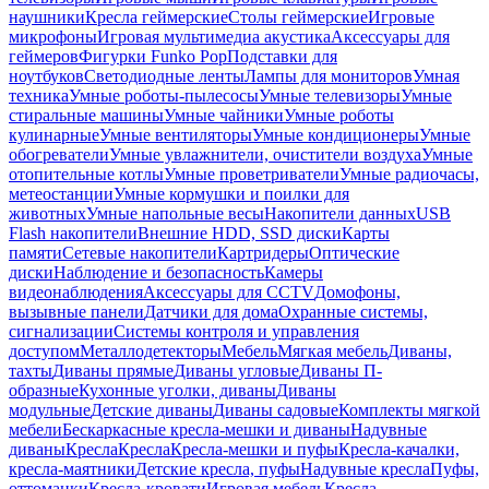
наушники
Кресла геймерские
Столы геймерские
Игровые
микрофоны
Игровая мультимедиа акустика
Аксессуары для
геймеров
Фигурки Funko Pop
Подставки для
ноутбуков
Светодиодные ленты
Лампы для мониторов
Умная
техника
Умные роботы-пылесосы
Умные телевизоры
Умные
стиральные машины
Умные чайники
Умные роботы
кулинарные
Умные вентиляторы
Умные кондиционеры
Умные
обогреватели
Умные увлажнители, очистители воздуха
Умные
отопительные котлы
Умные проветриватели
Умные радиочасы,
метеостанции
Умные кормушки и поилки для
животных
Умные напольные весы
Накопители данных
USB
Flash накопители
Внешние HDD, SSD диски
Карты
памяти
Сетевые накопители
Картридеры
Оптические
диски
Наблюдение и безопасность
Камеры
видеонаблюдения
Аксессуары для CCTV
Домофоны,
вызывные панели
Датчики для дома
Охранные системы,
сигнализации
Системы контроля и управления
доступом
Металлодетекторы
Мебель
Мягкая мебель
Диваны,
тахты
Диваны прямые
Диваны угловые
Диваны П-
образные
Кухонные уголки, диваны
Диваны
модульные
Детские диваны
Диваны садовые
Комплекты мягкой
мебели
Бескаркасные кресла-мешки и диваны
Надувные
диваны
Кресла
Кресла
Кресла-мешки и пуфы
Кресла-качалки,
кресла-маятники
Детские кресла, пуфы
Надувные кресла
Пуфы,
оттоманки
Кресла-кровати
Игровая мебель
Кресла