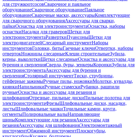
для стружкоотсосов
Сварочное и паяльное
оборудование
Сварочное оборудование
Паяльное
оборудование
Сварочные маски, аксессуары
Комплектующие
для сварочного оборудования
Аксессуары для сварки,
пайки
Оснастка для электроинструмента
Оснастка, наборы
оснастки
Насадки для граверов
Щетки для
электроинструмента
Развертки
Пуансоны
Щетки для
электродвигателей
Слесарный инструмент
Наборы
инструментов
Головки, биты
Гаечные ключи
Отвертки, наборы
отверток
Ножницы слесарные
Клещи строительные
Зубила,
керны, выколотки
Щетки слесарные
Оснастка и аксессуары для
бурения и сверления
Сверла, буры, зенкеры
Коронки
Зубила для
электроинструмента
Аксессуары для бурения и
сверления
Столярный инструмент
Тиски, струбцины,
гейферные зажимы
Ручные пилы, ножовки
Молотки, кувалды,
киянки
Напильники
Ручные стамески
Рубанки, рашпили
ручные
Оснастка и аксессуары для резания и
шлифования
Отрезные, пильные диски
Пильные полотна для
электроинструмента
Фрезы
Шлифовальные диски, насадки,
листы
Шлифовальные чашки
Точильные камни, круги,
сегменты
Полировальные валы
Направляющие
шины
Комплектующие для резания
Аксессуары для
резания
Аксессуары для шлифования
Электромонтажный
инструмент
Обжимной инструмент
Плоскогубцы,
круглогубцы
Кусачки, болторезы,