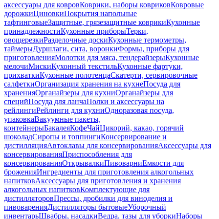
аксессуары для ковров
Коврики, наборы ковриков
Ковровые
дорожки
Циновки
Покрытия напольные
тафтинговые
Защитные, грязезащитные коврики
Кухонные
принадлежности
Кухонные приборы
Терки,
овощерезки
Разделочные доски
Кухонные термометры,
таймеры
Дуршлаги, сита, воронки
Формы, приборы для
приготовления
Молотки для мяса, тендерайзеры
Кухонные
мелочи
Миски
Кухонный текстиль
Кухонные фартуки,
прихватки
Кухонные полотенца
Скатерти, сервировочные
салфетки
Организация хранения на кухне
Посуда для
хранения
Органайзеры для кухни
Органайзеры для
специй
Посуда для ланча
Полки и аксессуары на
рейлинги
Рейлинги для кухни
Одноразовая посуда,
упаковка
Вакуумные пакеты,
контейнеры
Бакалея
Кофе
Чай
Цикорий, какао, горячий
шоколад
Сиропы и топпинги
Консервирование и
дистилляция
Автоклавы для консервирования
Аксессуары для
консервирования
Приспособления для
консервирования
Открывалки
Пивоварни
Емкости для
брожения
Ингредиенты для приготовления алкогольных
напитков
Аксессуары для приготовления и хранения
алкогольных напитков
Комплектующие для
дистилляторов
Прессы, дробилки для виноделия и
пивоварения
Дистилляторы бытовые
Уборочный
инвентарь
Швабры, насадки
Ведра, тазы для уборки
Наборы