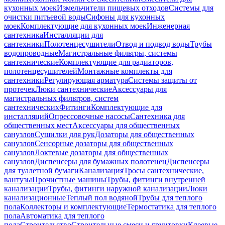
кухонных моек
Измельчители пищевых отходов
Системы для
очистки питьевой воды
Сифоны для кухонных
моек
Комплектующие для кухонных моек
Инженерная
сантехника
Инсталляции для
сантехники
Полотенцесушители
Отвод и подвод воды
Трубы
водопроводные
Магистральные фильтры, системы
сантехнические
Комплектующие для радиаторов,
полотенцесушителей
Монтажные комплекты для
сантехники
Регулирующая арматура
Системы защиты от
протечек
Люки сантехнические
Аксессуары для
магистральных фильтров, систем
сантехнических
Фитинги
Комплектующие для
инсталляций
Опрессовочные насосы
Сантехника для
общественных мест
Аксессуары для общественных
санузлов
Сушилки для рук
Дозаторы для общественных
санузлов
Сенсорные дозаторы для общественных
санузлов
Локтевые дозаторы для общественных
санузлов
Диспенсеры для бумажных полотенец
Диспенсеры
для туалетной бумаги
Канализация
Тросы сантехнические,
вантузы
Прочистные машины
Трубы, фитинги внутренней
канализации
Трубы, фитинги наружной канализации
Люки
канализационные
Теплый пол водяной
Трубы для теплого
пола
Коллекторы и комплектующие
Термостатика для теплого
пола
Автоматика для теплого
пола
Строительство
Строительные смеси и грунтовки
Клеевые