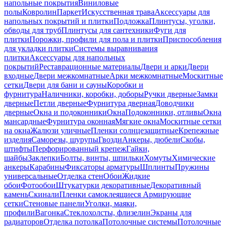
напольные покрытия
Виниловые
полы
Ковролин
Паркет
Искусственная трава
Аксессуары для
напольных покрытий и плитки
Подложка
Плинтусы, уголки,
обводы для труб
Плинтусы для сантехники
Фуги для
плитки
Порожки, профили для пола и плитки
Приспособления
для укладки плитки
Системы выравнивания
плитки
Аксессуары для напольных
покрытий
Реставрационные материалы
Двери и арки
Двери
входные
Двери межкомнатные
Арки межкомнатные
Москитные
сетки
Двери для бани и сауны
Коробки и
фурнитура
Наличники, коробки, доборы
Ручки дверные
Замки
дверные
Петли дверные
Фурнитура дверная
Доводчики
дверные
Окна и подоконники
Окна
Подоконники, отливы
Окна
мансардные
Фурнитура оконная
Мягкие окна
Москитные сетки
на окна
Жалюзи уличные
Пленки солнцезащитные
Крепежные
изделия
Саморезы, шурупы
Гвозди
Анкеры, дюбели
Скобы,
штифты
Перфорированный крепеж
Гайки,
шайбы
Заклепки
Болты, винты, шпильки
Хомуты
Химические
анкеры
Карабины
Фиксаторы арматуры
Шплинты
Пружины
универсальные
Отделка стен
Обои
Жидкие
обои
Фотообои
Штукатурки декоративные
Декоративный
камень
Скинали
Пленки самоклеящиеся
Армирующие
сетки
Стеновые панели
Уголки, маяки,
профили
Вагонка
Стеклохолсты, флизелин
Экраны для
радиаторов
Отделка потолка
Потолочные системы
Потолочные