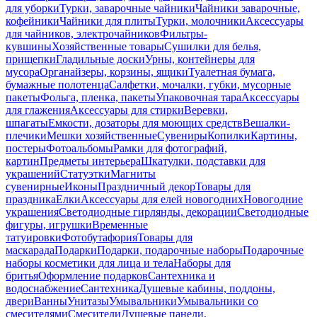
для уборки
Турки, заварочные чайники
Чайники заварочные,
кофейники
Чайники для плиты
Турки, молочники
Аксессуары
для чайников, электрочайников
Фильтры-
кувшины
Хозяйственные товары
Сушилки для белья,
прищепки
Гладильные доски
Урны, контейнеры для
мусора
Органайзеры, корзины, ящики
Туалетная бумага,
бумажные полотенца
Салфетки, мочалки, губки, мусорные
пакеты
Фольга, пленка, пакеты
Упаковочная тара
Аксессуары
для глажения
Аксессуары для стирки
Веревки,
шпагаты
Емкости, дозаторы для моющих средств
Вешалки-
плечики
Мешки хозяйственные
Сувениры
Копилки
Картины,
постеры
Фотоальбомы
Рамки для фотографий,
картин
Предметы интерьера
Шкатулки, подставки для
украшений
Статуэтки
Магниты
сувенирные
Иконы
Праздничный декор
Товары для
праздника
Елки
Аксессуары для елей новогодних
Новогодние
украшения
Светодиодные гирлянды, декорации
Светодиодные
фигуры, игрушки
Временные
татуировки
Фотобутафория
Товары для
маскарада
Подарки
Подарки, подарочные наборы
Подарочные
наборы косметики для лица и тела
Наборы для
бритья
Оформление подарков
Сантехника и
водоснабжение
Сантехника
Душевые кабины, поддоны,
двери
Ванны
Унитазы
Умывальники
Умывальники со
смесителями
Смесители
Душевые панели,