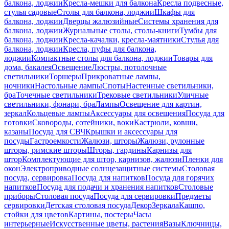
балкона, лоджии
Кресла-мешки для балкона
Кресла подвесные,
стулья садовые
Столы для балкона, лоджии
Шкафы для
балкона, лоджии
Дверцы жалюзийные
Системы хранения для
балкона, лоджии
Журнальные столы, столы-книги
Тумбы для
балкона, лоджии
Кресла-качалки, кресла-маятники
Стулья для
балкона, лоджии
Кресла, пуфы для балкона,
лоджии
Компактные столы для балкона, лоджии
Товары для
дома, бакалея
Освещение
Люстры, потолочные
светильники
Торшеры
Прикроватные лампы,
ночники
Настольные лампы
Споты
Настенные светильники,
бра
Точечные светильники
Трековые светильники
Уличные
светильники, фонари, бра
Лампы
Освещение для картин,
зеркал
Кольцевые лампы
Аксессуары для освещения
Посуда для
готовки
Сковороды, сотейники, воки
Кастрюли, ковши,
казаны
Посуда для СВЧ
Крышки и аксессуары для
посуды
Гастроемкости
Жалюзи, шторы
Жалюзи, рулонные
шторы, римские шторы
Шторы, гардины
Карнизы для
штор
Комплектующие для штор, карнизов, жалюзи
Пленки для
окон
Электроприводные солнцезащитные системы
Столовая
посуда, сервировка
Посуда для напитков
Посуда для горячих
напитков
Посуда для подачи и хранения напитков
Столовые
приборы
Столовая посуда
Посуда для сервировки
Предметы
сервировки
Детская столовая посуда
Декор
Зеркала
Кашпо,
стойки для цветов
Картины, постеры
Часы
интерьерные
Искусственные цветы, растения
Вазы
Ключницы,