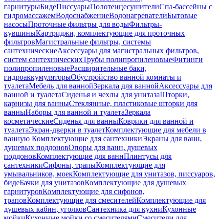
гарнитуры
Биде
Писсуары
Полотенцесушители
Спа-бассейны с
гидромассажем
Водоснабжение
Водонагреватели
Бытовые
насосы
Проточные фильтры для воды
Фильтры-
кувшины
Картриджи, комплектующие для проточных
фильтров
Магистральные фильтры, системы
сантехнические
Аксессуары для магистральных фильтров,
систем сантехнических
Трубы полипропиленовые
Фитинги
полипропиленовые
Расширительные баки,
гидроаккумуляторы
Обустройство ванной комнаты и
туалета
Мебель для ванной
Зеркала для ванной
Аксессуары для
ванной и туалета
Сиденья и чехлы для унитаза
Шторки,
карнизы для ванны
Стеклянные, пластиковые шторки для
ванны
Наборы для ванной и туалета
Зеркала
косметические
Сиденья для ванны
Коврики для ванной и
туалета
Экран-дверки в туалет
Комплектующие для мебели в
ванную
Комплектующие для сантехники
Экраны для ванн,
душевых поддонов
Опоры для ванн, душевых
поддонов
Комплектующие для ванн
Плинтусы для
сантехники
Сифоны, трапы
Комплектующие для
умывальников, моек
Комплектующие для унитазов, писсуаров,
биде
Бачки для унитазов
Комплектующие для душевых
гарнитуров
Комплектующие для сифонов,
трапов
Комплектующие для смесителей
Комплектующие для
душевых кабин, уголков
Сантехника для кухни
Кухонные
мойки
Кухонные мойки со смесителями
Смесители для