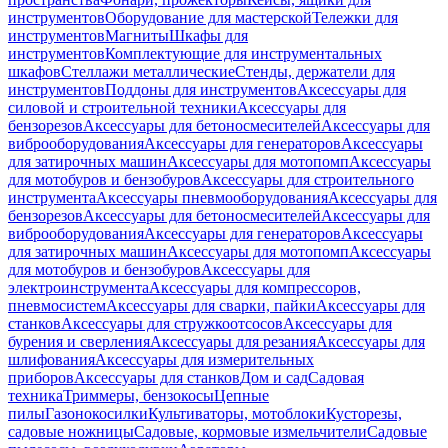
инструментов
Оборудование для мастерской
Тележки для
инструментов
Магниты
Шкафы для
инструментов
Комплектующие для инструментальных
шкафов
Стеллажи металлические
Стенды, держатели для
инструментов
Поддоны для инструментов
Аксессуары для
силовой и строительной техники
Аксессуары для
бензорезов
Аксессуары для бетоносмесителей
Аксессуары для
виброоборудования
Аксессуары для генераторов
Аксессуары
для затирочных машин
Аксессуары для мотопомп
Аксессуары
для мотобуров и бензобуров
Аксессуары для строительного
инструмента
Аксессуары пневмооборудования
Аксессуары для
бензорезов
Аксессуары для бетоносмесителей
Аксессуары для
виброоборудования
Аксессуары для генераторов
Аксессуары
для затирочных машин
Аксессуары для мотопомп
Аксессуары
для мотобуров и бензобуров
Аксессуары для
электроинструмента
Аксессуары для компрессоров,
пневмосистем
Аксессуары для сварки, пайки
Аксессуары для
станков
Аксессуары для стружкоотсосов
Аксессуары для
бурения и сверления
Аксессуары для резания
Аксессуары для
шлифования
Аксессуары для измерительных
приборов
Аксессуары для станков
Дом и сад
Садовая
техника
Триммеры, бензокосы
Цепные
пилы
Газонокосилки
Культиваторы, мотоблоки
Кусторезы,
садовые ножницы
Садовые, кормовые измельчители
Садовые