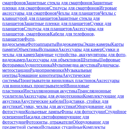
смартфонов
Защитные стекла для смартфонов
Защитные
пленки для смартфонов
Стилусы для смартфонов
Игровые
аксессуары для смартфонов
Чехлы для планшетов
Чехлы с
клавиатурой для планшетов
Защитные стекла для
планшетов
Защитные пленки для планшетов
Сумки для
планшетов
Стилусы для планшетов
Аксессуары для
планшетов, смартфонов
Кабели для телефонов,
планшетов
Фото,
видеосъемка
Фотоаппараты
Видеокамеры
Экшн-камеры
Карты
памяти
Объективы
Вспышки
Аксессуары для камер
Сумки и
чехлы для камер
Зарядные устройства, аккумуляторы для фото,
видеокамер
Аксессуары для объективов
Штативы
Цифровые
фоторамки
Аудиотехника
Мультимедиа акустика
Радиочасы,
метеостанции
Радиоприемники
Музыкальные
центры
Домашние кинотеатры
Акустические
системы
Проигрыватели виниловых пластинок
Аксессуары
для виниловых проигрывателей
Виниловые
пластинки
Инсталляционная акустика
Трансляционные
усилители
Аксессуары для аудиотехники
Комплектующие для
акустики
Акустические кабели
Подставки, стойки для
акустики
Сумки, чехлы для акустики
Оборудование для
фотостудии
Кольцевые лампы
Фоны для фотостудии
Студийное
освещение
Насадки светоформирующие для
фотостудии
Фотозонты, отражатели
Оборудование для
предметной съемки
Вспышки студийные
Комплекты