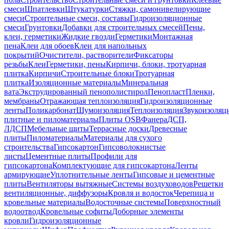
смеси
Шпатлевки
Штукатурки
Стяжки, самонивелирующие
смеси
Строительные смеси, составы
Гидроизоляционные
смеси
Грунтовки
Добавки для строительных смесей
Пены,
клеи, герметики
Жидкие гвозди
Герметики
Монтажная
пена
Клеи для обоев
Клеи для напольных
покрытий
Очистители, растворители
Фиксаторы
резьбы
Клеи
Герметики, пены
Кирпичи, блоки, тротуарная
плитка
Кирпичи
Строительные блоки
Тротуарная
плитка
Изоляционные материалы
Минеральная
вата
Экструдированный пенополистирол
Пенопласт
Пленки,
мембраны
Отражающая теплоизоляция
Гидроизоляционные
ленты
Поликарбонат
Шумоизоляция
Теплоизоляция
Звукоизоляц
плитные и пиломатериалы
Плиты OSB
Фанера
ДСП,
ЛДСП
Мебельные щиты
Террасные доски
Древесные
плиты
Пиломатериалы
Материалы для сухого
строительства
Гипсокартон
Гипсоволокнистые
листы
Цементные плиты
Профили для
гипсокартона
Комплектующие для гипсокартона
Ленты
армирующие
Уплотнительные ленты
Гипсовые и цементные
плиты
Вентиляторы вытяжные
Системы воздуховодов
Решетки
вентиляционные, диффузоры
Кровля и водосток
Черепица и
кровельные материалы
Водосточные системы
Поверхностный
водоотвод
Кровельные софиты
Доборные элементы
кровли
Гидроизоляционные