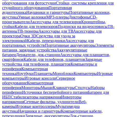
оборудования для фотостудии
Стойки, системы крепления для
студийного оборудования
Портативная
аудиотехника
Наушники и гарнитуры
Портативные колонки,
акустика
Умные колонки
MP3-плееры
Диктофоны
CD-
проигрыватели
Аксессуары для телевизоров
Кронштейны,
стойки
Кабели для телевизоров
Подписки на видеосервисы
ТВ-
антенны
ТВ-тюнеры
Аксессуары для ТВ
Аксессуары для
проектора
Очки 3D
Средства для ухода за
электроникой
Кабели, переходники
Аксессуары для
портативных устройств
Портативные аккумуляторы
Элементы
питания, зарядные устройства
Аккумуляторные
батареи
Держатели, док-станции
Аксессуары для планшетов,
смартфонов
Кабели для телефонов, планшетов
Зарядные
устройства для телефонов, планшетов
Компьютеры и
периферия
Компьютерная
техника
Ноутбуки
Планшеты
Моноблоки
Компьютеры
Игровые
компьютеры
Игровые консоли
Серверное
оборудование
Компьютерная
периферия
Мониторы
Мыши
Клавиатуры
Стилусы
Наборы
периферии
Источники бесперебойного питания
Батареи для
ИБП
Стабилизаторы напряжения
Инверторы
напряжения
Сетевые фильтры, удлинители
Веб-
камеры
Игровые контроллеры
Мультимедиа
акустика
Наушники и гарнитуры
Компьютерные кабели,
переходники
Зарядные, аккумуляторы
Док-станции,