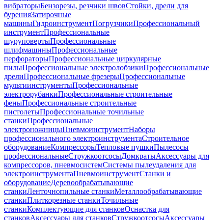
вибраторы
Бензорезы, резчики швов
Стойки, дрели для
бурения
Затирочные
машины
Гидроинструмент
Погрузчики
Профессиональный
инструмент
Профессиональные
шуруповерты
Профессиональные
шлифмашины
Профессиональные
перфораторы
Профессиональные циркулярные
пилы
Профессиональные электролобзики
Профессиональные
дрели
Профессиональные фрезеры
Профессиональные
мультиинструменты
Профессиональные
электрорубанки
Профессиональные строительные
фены
Профессиональные строительные
пистолеты
Профессиональные точильные
станки
Профессиональные
электроножницы
Пневмоинструмент
Наборы
профессионального электроинструмента
Строительное
оборудование
Компрессоры
Тепловые пушки
Пылесосы
профессиональные
Стружкоотсосы
Домкраты
Аксессуары для
компрессоров, пневмосистем
Системы пылеудаления для
электроинструмента
Пневмоинструмент
Станки и
оборудование
Деревообрабатывающие
станки
Ленточнопильные станки
Металлообрабатывающие
станки
Плиткорезные станки
Точильные
станки
Комплектующие для станков
Оснастка для
станков
Аксессуары для станков
Стружкоотсосы
Аксессуары