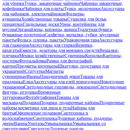
для уборки
Турки, заварочные чайники
Чайники заварочные,
кофейники
Чайники для плиты
Турки, молочники
Аксессуары
для чайников, электрочайников
Фильтры-
кувшины
Хозяйственные товары
Сушилки для белья,
прищепки
Гладильные доски
Урны, контейнеры для
мусора
Органайзеры, корзины, ящики
Туалетная бумага,
бумажные полотенца
Салфетки, мочалки, губки, мусорные
пакеты
Фольга, пленка, пакеты
Упаковочная тара
Аксессуары
для глажения
Аксессуары для стирки
Веревки,
шпагаты
Емкости, дозаторы для моющих средств
Вешалки-
плечики
Мешки хозяйственные
Сувениры
Копилки
Картины,
постеры
Фотоальбомы
Рамки для фотографий,
картин
Предметы интерьера
Шкатулки, подставки для
украшений
Статуэтки
Магниты
сувенирные
Иконы
Праздничный декор
Товары для
праздника
Елки
Аксессуары для елей новогодних
Новогодние
украшения
Светодиодные гирлянды, декорации
Светодиодные
фигуры, игрушки
Временные
татуировки
Фотобутафория
Товары для
маскарада
Подарки
Подарки, подарочные наборы
Подарочные
наборы косметики для лица и тела
Наборы для
бритья
Оформление подарков
Сантехника и
водоснабжение
Сантехника
Душевые кабины, поддоны,
двери
Ванны
Унитазы
Умывальники
Умывальники со
смесителями
Смесители
Душевые панели,