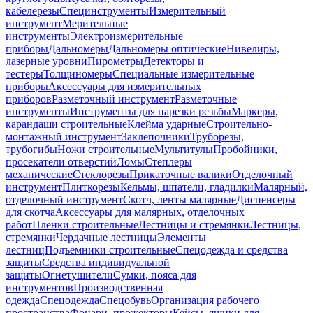
кабелерезы
Специнструменты
Измерительный
инструмент
Мерительные
инструменты
Электроизмерительные
приборы
Дальномеры
Дальномеры оптические
Нивелиры,
лазерные уровни
Пирометры
Детекторы и
тестеры
Толщиномеры
Специальные измерительные
приборы
Аксессуары для измерительных
приборов
Разметочный инструмент
Разметочные
инструменты
Инструменты для нарезки резьбы
Маркеры,
карандаши строительные
Клейма ударные
Строительно-
монтажный инструмент
Заклепочники
Труборезы,
трубогибы
Ножи строительные
Мультитулы
Пробойники,
просекатели отверстий
Ломы
Степлеры
механические
Стеклорезы
Прикаточные валики
Отделочный
инструмент
Плиткорезы
Кельмы, шпатели, гладилки
Малярный,
отделочный инструмент
Скотч, ленты малярные
Диспенсеры
для скотча
Аксессуары для малярных, отделочных
работ
Пленки строительные
Лестницы и стремянки
Лестницы,
стремянки
Чердачные лестницы
Элементы
лестниц
Подъемники строительные
Спецодежда и средства
защиты
Средства индивидуальной
защиты
Огнетушители
Сумки, пояса для
инструментов
Производственная
одежда
Спецодежда
Спецобувь
Организация рабочего
пространства
Фонари, прожекторы
Кейсы, ящики для