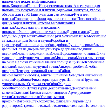
напольные покрытия
Виниловые
полы
Ковролин
Паркет
Искусственная трава
Аксессуары для
напольных покрытий и плитки
Подложка
Плинтусы, уголки,
обводы для труб
Плинтусы для сантехники
Фуги для
плитки
Порожки, профили для пола и плитки
Приспособления
для укладки плитки
Системы выравнивания
плитки
Аксессуары для напольных
покрытий
Реставрационные материалы
Двери и арки
Двери
входные
Двери межкомнатные
Арки межкомнатные
Москитные
сетки
Двери для бани и сауны
Коробки и
фурнитура
Наличники, коробки, доборы
Ручки дверные
Замки
дверные
Петли дверные
Фурнитура дверная
Доводчики
дверные
Окна и подоконники
Окна
Подоконники, отливы
Окна
мансардные
Фурнитура оконная
Мягкие окна
Москитные сетки
на окна
Жалюзи уличные
Пленки солнцезащитные
Крепежные
изделия
Саморезы, шурупы
Гвозди
Анкеры, дюбели
Скобы,
штифты
Перфорированный крепеж
Гайки,
шайбы
Заклепки
Болты, винты, шпильки
Хомуты
Химические
анкеры
Карабины
Фиксаторы арматуры
Шплинты
Пружины
универсальные
Отделка стен
Обои
Жидкие
обои
Фотообои
Штукатурки декоративные
Декоративный
камень
Скинали
Пленки самоклеящиеся
Армирующие
сетки
Стеновые панели
Уголки, маяки,
профили
Вагонка
Стеклохолсты, флизелин
Экраны для
радиаторов
Отделка потолка
Потолочные системы
Потолочные