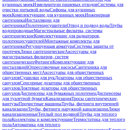
кухонных моек
Измельчители пищевых отходов
Системы для
очистки питьевой воды
Сифоны для кухонных
моек
Комплектующие для кухонных моек
Инженерная
сантехника
Инсталляции для
сантехники
Полотенцесушители
Отвод и подвод воды
Трубы
водопроводные
Магистральные фильтры, системы
сантехнические
Комплектующие для радиаторов,
полотенцесушителей
Монтажные комплекты для
сантехники
Регулирующая арматура
Системы защиты от
протечек
Люки сантехнические
Аксессуары для
магистральных фильтров, систем
сантехнических
Фитинги
Комплектующие для
инсталляций
Опрессовочные насосы
Сантехника для
общественных мест
Аксессуары для общественных
санузлов
Сушилки для рук
Дозаторы для общественных
санузлов
Сенсорные дозаторы для общественных
санузлов
Локтевые дозаторы для общественных
санузлов
Диспенсеры для бумажных полотенец
Диспенсеры
для туалетной бумаги
Канализация
Тросы сантехнические,
вантузы
Прочистные машины
Трубы, фитинги внутренней
канализации
Трубы, фитинги наружной канализации
Люки
канализационные
Теплый пол водяной
Трубы для теплого
пола
Коллекторы и комплектующие
Термостатика для теплого
пола
Автоматика для теплого
пола
Строительство
Строительные смеси и грунтовки
Клеевые