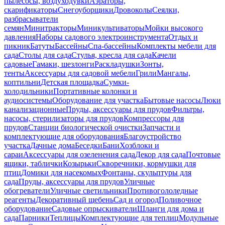
пылесосы, воздуходувки
Аэраторы,
скарификаторы
Снегоуборщики
Дровоколы
Сеялки,
разбрасыватели
семян
Минитракторы
Миникультиваторы
Мойки высокого
давления
Наборы садового электроинструмента
Отдых и
пикник
Батуты
Бассейны
Спа-бассейны
Комплекты мебели для
сада
Столы для сада
Стулья, кресла для сада
Качели
садовые
Гамаки, шезлонги
Раскладушки
Зонты,
тенты
Аксессуары для садовой мебели
Грили
Мангалы,
коптильни
Детская площадка
Сумки-
холодильники
Портативные колонки и
аудиосистемы
Оборудование для участка
Бытовые насосы
Люки
канализационные
Пруды, аксессуары для прудов
Фильтры,
насосы, стерилизаторы для прудов
Компрессоры для
прудов
Станции биологической очистки
Запчасти и
комплектующие для оборудования
Благоустройство
участка
Дачные дома
Беседки
Бани
Хозблоки и
сараи
Аксессуары для озеленения сада
Декор для сада
Почтовые
ящики, таблички
Козырьки
Скворечники, кормушки для
птиц
Домики для насекомых
Фонтаны, скульптуры для
сада
Пруды, аксессуары для прудов
Уличные
обогреватели
Уличные светильники
Противогололедные
реагенты
Декоративный щебень
Сад и огород
Поливочное
оборудование
Садовые опрыскиватели
Шланги для дома и
сада
Парники
Теплицы
Комплектующие для теплиц
Модульные