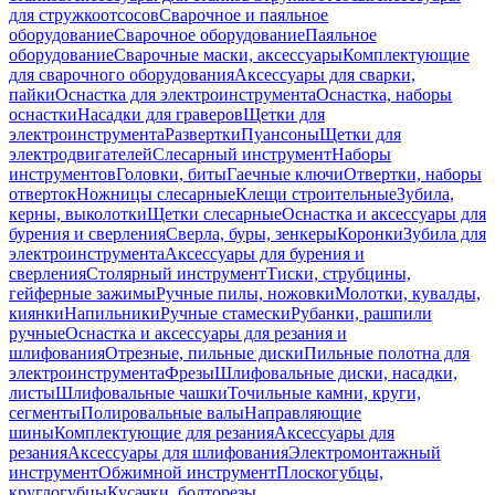
для стружкоотсосов
Сварочное и паяльное
оборудование
Сварочное оборудование
Паяльное
оборудование
Сварочные маски, аксессуары
Комплектующие
для сварочного оборудования
Аксессуары для сварки,
пайки
Оснастка для электроинструмента
Оснастка, наборы
оснастки
Насадки для граверов
Щетки для
электроинструмента
Развертки
Пуансоны
Щетки для
электродвигателей
Слесарный инструмент
Наборы
инструментов
Головки, биты
Гаечные ключи
Отвертки, наборы
отверток
Ножницы слесарные
Клещи строительные
Зубила,
керны, выколотки
Щетки слесарные
Оснастка и аксессуары для
бурения и сверления
Сверла, буры, зенкеры
Коронки
Зубила для
электроинструмента
Аксессуары для бурения и
сверления
Столярный инструмент
Тиски, струбцины,
гейферные зажимы
Ручные пилы, ножовки
Молотки, кувалды,
киянки
Напильники
Ручные стамески
Рубанки, рашпили
ручные
Оснастка и аксессуары для резания и
шлифования
Отрезные, пильные диски
Пильные полотна для
электроинструмента
Фрезы
Шлифовальные диски, насадки,
листы
Шлифовальные чашки
Точильные камни, круги,
сегменты
Полировальные валы
Направляющие
шины
Комплектующие для резания
Аксессуары для
резания
Аксессуары для шлифования
Электромонтажный
инструмент
Обжимной инструмент
Плоскогубцы,
круглогубцы
Кусачки, болторезы,