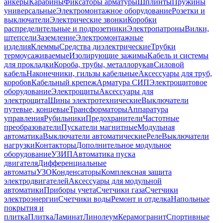
анкеры
Карабины
Фиксаторы арматуры
Шплинты
Пружины
универсальные
Электромонтажное оборудование
Розетки и
выключатели
Электрические звонки
Коробки
распределительные и подрозетники
Электропатроны
Вилки,
штепсели
Заземление
Электромонтажные
изделия
Клеммы
Средства диэлектрические
Трубки
термоусаживаемые
Изолирующие зажимы
Кабель и системы
для прокладки
Короба, трубы, металлорукав
Силовой
кабель
Наконечники, гильзы кабельные
Аксессуары для труб,
коробов
Кабельный крепеж
Арматура СИП
Электрощитовое
оборудование
Электрощиты
Аксессуары для
электрощита
Шины электротехнические
Выключатели
путевые, концевые
Трансформаторы
Аппаратура
управления
Рубильники
Предохранители
Частотные
преобразователи
Пускатели магнитные
Модульная
автоматика
Выключатели автоматические
Реле
Выключатели
нагрузки
Контакторы
Дополнительное модульное
оборудование
УЗИП
Автоматика пуска
двигателя
Дифференциальные
автоматы
УЗО
Конденсаторы
Комплексная защита
электродвигателей
Аксессуары для модульной
автоматики
Приборы учета
Счетчики газа
Счетчики
электроэнергии
Счетчики воды
Ремонт и отделка
Напольные
покрытия и
плитка
Плитка
Ламинат
Линолеум
Керамогранит
Спортивные