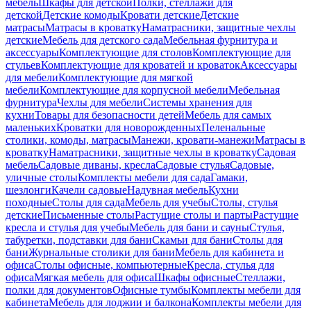
мебель
Шкафы для детской
Полки, стеллажи для
детской
Детские комоды
Кровати детские
Детские
матрасы
Матрасы в кроватку
Наматрасники, защитные чехлы
детские
Мебель для детского сада
Мебельная фурнитура и
аксессуары
Комплектующие для столов
Комплектующие для
стульев
Комплектующие для кроватей и кроваток
Аксессуары
для мебели
Комплектующие для мягкой
мебели
Комплектующие для корпусной мебели
Мебельная
фурнитура
Чехлы для мебели
Системы хранения для
кухни
Товары для безопасности детей
Мебель для самых
маленьких
Кроватки для новорожденных
Пеленальные
столики, комоды, матрасы
Манежи, кровати-манежи
Матрасы в
кроватку
Наматрасники, защитные чехлы в кроватку
Садовая
мебель
Садовые диваны, кресла
Садовые стулья
Садовые,
уличные столы
Комплекты мебели для сада
Гамаки,
шезлонги
Качели садовые
Надувная мебель
Кухни
походные
Столы для сада
Мебель для учебы
Столы, стулья
детские
Письменные столы
Растущие столы и парты
Растущие
кресла и стулья для учебы
Мебель для бани и сауны
Стулья,
табуретки, подставки для бани
Скамьи для бани
Столы для
бани
Журнальные столики для бани
Мебель для кабинета и
офиса
Столы офисные, компьютерные
Кресла, стулья для
офиса
Мягкая мебель для офиса
Шкафы офисные
Стеллажи,
полки для документов
Офисные тумбы
Комплекты мебели для
кабинета
Мебель для лоджии и балкона
Комплекты мебели для