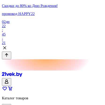
Скидки до 80% ко Дню Рождения!
промокод HAPPY22
02
дн
22
:
45
:
21
Каталог товаров