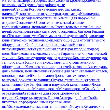
материалы
Шифер
Профнастил
Рулонная кровля
Кровельная
вентиляция
Отделка фасада
Фасадные
панели
Сайдинг
Комплектующие для фасадных
панелей
Декоративные штукатурки для фасада
Клинкерная
плитка для фасада
Декоративный камень для наружной
отделки
Отопление
Отопительные котлы
Газовые
колонки
Камины, печи-камины
Отопительные печи
Банные
печи
Водонагреватели
Радиаторы отопления, батареи
Теплый
пол
Теплые плинтусы
Системы антиобледенения
Управление
климатической техникой
Комплектующие для отопительного
оборудования
Стабилизаторы напряжения
Насосы
циркуляционные
Регулирующая арматура
Отвод и подвод
воды
Дымоходы и комплектующие
Управление климатической
техникой
Комплектующие для радиаторов
Комплектующие для
теплого пола
Топливо и аксессуары для отопительного
оборудования
Комплектующие для печей, каминов
Аксессуары
для каминов, печей
Комплектующие для отопительных котлов,
водонагревателей
Канализация
Тросы сантехнические,
вантузы
Прочистные машины
Трубы, фитинги внутренней
канализации
Трубы, фитинги наружной канализации
Люки
канализационные
Металлопрокат
Металлопрокат
Сваи
Заборы,
ограждения
Автоматика для ворот
Крепежные
изделия
Саморезы, шурупы
Гвозди
Анкеры, дюбели
Скобы,
штифты
Перфорированный крепеж
Гайки,
шайбы
Заклепки
Болты, винты, шпильки
Хомуты
Химические