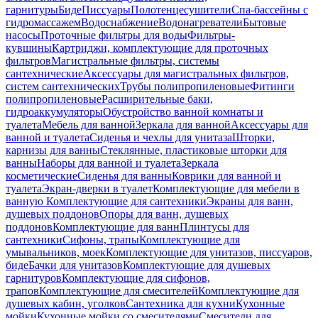
гарнитуры
Биде
Писсуары
Полотенцесушители
Спа-бассейны с
гидромассажем
Водоснабжение
Водонагреватели
Бытовые
насосы
Проточные фильтры для воды
Фильтры-
кувшины
Картриджи, комплектующие для проточных
фильтров
Магистральные фильтры, системы
сантехнические
Аксессуары для магистральных фильтров,
систем сантехнических
Трубы полипропиленовые
Фитинги
полипропиленовые
Расширительные баки,
гидроаккумуляторы
Обустройство ванной комнаты и
туалета
Мебель для ванной
Зеркала для ванной
Аксессуары для
ванной и туалета
Сиденья и чехлы для унитаза
Шторки,
карнизы для ванны
Стеклянные, пластиковые шторки для
ванны
Наборы для ванной и туалета
Зеркала
косметические
Сиденья для ванны
Коврики для ванной и
туалета
Экран-дверки в туалет
Комплектующие для мебели в
ванную
Комплектующие для сантехники
Экраны для ванн,
душевых поддонов
Опоры для ванн, душевых
поддонов
Комплектующие для ванн
Плинтусы для
сантехники
Сифоны, трапы
Комплектующие для
умывальников, моек
Комплектующие для унитазов, писсуаров,
биде
Бачки для унитазов
Комплектующие для душевых
гарнитуров
Комплектующие для сифонов,
трапов
Комплектующие для смесителей
Комплектующие для
душевых кабин, уголков
Сантехника для кухни
Кухонные
мойки
Кухонные мойки со смесителями
Смесители для