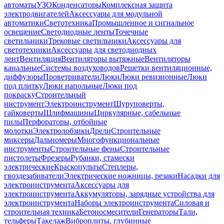
автоматы
УЗО
Конденсаторы
Комплексная защита
электродвигателей
Аксессуары для модульной
автоматики
Светотехника
Промышленное и сигнальное
освещение
Светодиодные ленты
Точечные
светильники
Трековые светильники
Аксессуары для
светотехники
Аксессуары для светодиодных
лент
Вентиляция
Вентиляторы вытяжные
Вентиляторы
канальные
Системы воздуховодов
Решетки вентиляционные,
диффузоры
Проветриватели
Люки
Люки ревизионные
Люки
под плитку
Люки напольные
Люки под
покраску
Строительный
инструмент
Электроинструмент
Шуруповерты,
гайковерты
Шлифмашины
Циркулярные, сабельные
пилы
Перфораторы, отбойные
молотки
Электролобзики
Дрели
Строительные
миксеры
Дальномеры
Многофункциональные
инструменты
Строительные фены
Строительные
пистолеты
Фрезеры
Рубанки, стамески
электрические
Краскопульты
Степлеры,
гвоздезабиватели
Электрические ножницы, резаки
Насадки для
электроинструмента
Аксессуары для
электроинструмента
Аккумуляторы, зарядные устройства для
электроинструмента
Наборы электроинструмента
Силовая и
строительная техника
Бетоносмесители
Генераторы
Тали,
тельферы
Такелаж
Виброплиты, глубинные