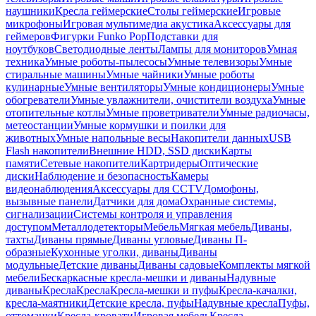
наушники
Кресла геймерские
Столы геймерские
Игровые
микрофоны
Игровая мультимедиа акустика
Аксессуары для
геймеров
Фигурки Funko Pop
Подставки для
ноутбуков
Светодиодные ленты
Лампы для мониторов
Умная
техника
Умные роботы-пылесосы
Умные телевизоры
Умные
стиральные машины
Умные чайники
Умные роботы
кулинарные
Умные вентиляторы
Умные кондиционеры
Умные
обогреватели
Умные увлажнители, очистители воздуха
Умные
отопительные котлы
Умные проветриватели
Умные радиочасы,
метеостанции
Умные кормушки и поилки для
животных
Умные напольные весы
Накопители данных
USB
Flash накопители
Внешние HDD, SSD диски
Карты
памяти
Сетевые накопители
Картридеры
Оптические
диски
Наблюдение и безопасность
Камеры
видеонаблюдения
Аксессуары для CCTV
Домофоны,
вызывные панели
Датчики для дома
Охранные системы,
сигнализации
Системы контроля и управления
доступом
Металлодетекторы
Мебель
Мягкая мебель
Диваны,
тахты
Диваны прямые
Диваны угловые
Диваны П-
образные
Кухонные уголки, диваны
Диваны
модульные
Детские диваны
Диваны садовые
Комплекты мягкой
мебели
Бескаркасные кресла-мешки и диваны
Надувные
диваны
Кресла
Кресла
Кресла-мешки и пуфы
Кресла-качалки,
кресла-маятники
Детские кресла, пуфы
Надувные кресла
Пуфы,
оттоманки
Кресла-кровати
Игровая мебель
Кресла