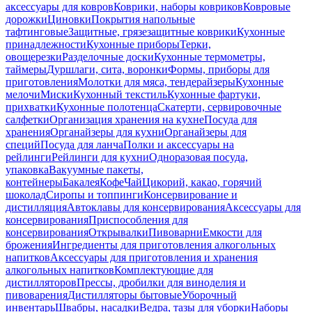
аксессуары для ковров
Коврики, наборы ковриков
Ковровые
дорожки
Циновки
Покрытия напольные
тафтинговые
Защитные, грязезащитные коврики
Кухонные
принадлежности
Кухонные приборы
Терки,
овощерезки
Разделочные доски
Кухонные термометры,
таймеры
Дуршлаги, сита, воронки
Формы, приборы для
приготовления
Молотки для мяса, тендерайзеры
Кухонные
мелочи
Миски
Кухонный текстиль
Кухонные фартуки,
прихватки
Кухонные полотенца
Скатерти, сервировочные
салфетки
Организация хранения на кухне
Посуда для
хранения
Органайзеры для кухни
Органайзеры для
специй
Посуда для ланча
Полки и аксессуары на
рейлинги
Рейлинги для кухни
Одноразовая посуда,
упаковка
Вакуумные пакеты,
контейнеры
Бакалея
Кофе
Чай
Цикорий, какао, горячий
шоколад
Сиропы и топпинги
Консервирование и
дистилляция
Автоклавы для консервирования
Аксессуары для
консервирования
Приспособления для
консервирования
Открывалки
Пивоварни
Емкости для
брожения
Ингредиенты для приготовления алкогольных
напитков
Аксессуары для приготовления и хранения
алкогольных напитков
Комплектующие для
дистилляторов
Прессы, дробилки для виноделия и
пивоварения
Дистилляторы бытовые
Уборочный
инвентарь
Швабры, насадки
Ведра, тазы для уборки
Наборы