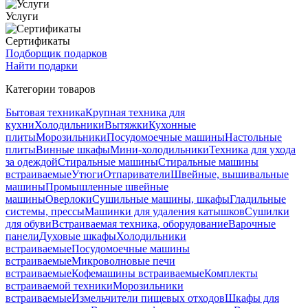
Услуги
Сертификаты
Подборщик подарков
Найти подарки
Категории товаров
Бытовая техника
Крупная техника для
кухни
Холодильники
Вытяжки
Кухонные
плиты
Морозильники
Посудомоечные машины
Настольные
плиты
Винные шкафы
Мини-холодильники
Техника для ухода
за одеждой
Стиральные машины
Стиральные машины
встраиваемые
Утюги
Отпариватели
Швейные, вышивальные
машины
Промышленные швейные
машины
Оверлоки
Сушильные машины, шкафы
Гладильные
системы, прессы
Машинки для удаления катышков
Сушилки
для обуви
Встраиваемая техника, оборудование
Варочные
панели
Духовые шкафы
Холодильники
встраиваемые
Посудомоечные машины
встраиваемые
Микроволновые печи
встраиваемые
Кофемашины встраиваемые
Комплекты
встраиваемой техники
Морозильники
встраиваемые
Измельчители пищевых отходов
Шкафы для