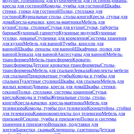
модули
Столешницы для кухни
Мебель для гостиной
Диваны,
кресла для гостиной
Комоды, тумбы для гостиной
Шкафы,
стенки, горки для гостиной
Полки, стеллажи для
гостиной
Журнальные столы, столы-книги
Кресла, стулья для
дома
Кресла-качалки, кресла-маятники
Мебель для
кухни
Столы, столики
Стулья для кухни
Стулья, табуреты
барные
Кухонный гарнитур
Кухонные модули
Кухонные
уголки, диваны
Стульчики для кормления
Системы хранения
для кухни
Мебель для ванной
Тумбы, консоли для
ванной
Шкафы, пеналы для ванной
Шкафчики, полки для
ванной
Зеркала для ванной
Аксессуары для ванной
Мебель-
трансформер
Мебель-трансформер
Кровати-
трансформеры
Детские кроватки-трансформеры
Столы-
трансформеры
Мебель для спальни
Зеркала
Комплекты мебели
для спальни
Прикроватные тумбы
Комоды и тумбы для
спальни
Туалетные столики
Шкафы для спальни
Мебель для
жилых комнат
Диваны, кресла для дома
Шкафы, стенки,
секции
Полки, стеллажи, системы хранения
Стулья,
кресла
Комоды и тумбы
Журнальные столы, столы-
книги
Кресла-качалки, кресла-маятники
Мебель для
телевизора
Комоды, тумбы под телевизор
Кронштейны, стойки
для телевизора
Каминокомплекты под телевизор
Мебель для
прихожей
Секции, тумбы в прихожую
Полки и системы
хранения в прихожую
Вешалки, подставки для
зонтов
Банкетки, скамьи
Ключницы, газетницы
Детская