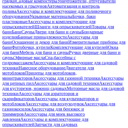
грядки
Садовые компостеры
Уничтожители, отпугиватели
насекомых и грызунов
Автоматизация и контроль
полива
Аксессуары и комплектующие для поливочного
оборудования
Укрывные материалы
Бочки, баки
пластиковые
Аксессуары и комплектующие для
опрыскивателей
Шланги для опрыскивателей
Товары для
бани
Бани
Сауны
Двери для бани и сауны
Бондарные
изделия
Банные принадлежности
Аксессуары для
бани
Оснащение и декор для бани
Измерительные приборы для
бани
Фитобочки, купели
Комплектующие для купелей
Окна
для бани
Мебель для бани и сауны
Ручки дверные для бани и
сауны
Эфирные масла
Спа-бассейны с
гидромассажем
Аксессуары и комплектующие для садовой
техники
Навесное оборудование
Двигатели для
мотоблоков
Прицепы для мотоблоков,
минитракторов
Аксессуары для газонной техники
Аксессуары
для цепных пил
Аксессуары для садовой техники
Аксессуары
для кусторезов, ножниц садовых
Моторные масла для садовой
техники
Аксессуары для аэратоторов и
скарификаторов
Аксессуары для культиваторов и
мотоблоков
Аксессуары для воздуходувок
Аксессуары для
газонокосилок
Аксессуары для бензокос и
триммеров
Аксессуары для моек высокого
давления
Аксессуары и комплектующие для
опрыскивателей
Запчасти для садовых