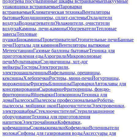
подогрева посуды
Винные шкафы встраиваемые
Вакуумные
упаковщики встраиваемые
Пароварки
встраиваемые
Климатическая техника
Вентиляторы
бытовые
Кондиционеры, сплит-системы
Охладители
воздуха
Водонагреватели
Увлажнители, очистители
воздуха
Камины, печи-камины
Обогреватели
Тепловые
завесы
Тепловые
пушки
Биокамины
Проветриватели
Отопительные печи
Банные
печи
Порталы для каминов
Вентиляторы вытяжные
Метеостанции
Газовые баллоны бытовые
Техника для
приготовления еды
Аэрогрили
Микроволновые
печи
Мультиварки
Сэндвичницы, хот-дог
мейкеры
Тостеры
Электрогрили,
электрошашлычницы
Вафельницы, орешницы,
кексницы
Хлебопечки
Ростеры, мини-печи
Йогуртницы,
мороженицы
Фризеры
Блинницы
Пароварки
Автоклавы для
консервирования
Сыроварни
Фритюрницы, фондю-
фритюрницы
Яйцеварки
Попкорницы
Техника для
дома
Пылесосы
Пылесосы профессиональные
Роботы-
пылесосы, мойщики окон
Пароочистители
Электровеники,
электрошвабры
Стеклоочистители
Стерилизационное
оборудование
Техника для приготовления
напитков
Электрочайники
Кофеварки,
кофемашины
Соковыжималки
Кофемолки
Вспениватели
молока
Сифоны для газирования воды
Аксессуары для