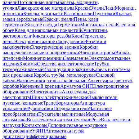
панели
Потолочные плиты
Багеты, молдинги,
уголки
Лакокрасочные материалы
Краски
Эмали
Лаки
Морилки,
пропитки
Колеры для краски
Растворители
Грунтовки
Краски,
эмали аэрозольные
Краски, эмали
Пены, клеи,
герметики
Жидкие гвозди
Герметики
Монтажная пена
Клеи для
обоев
Клеи для напольных покрытий
Очистители,
растворители
Фиксаторы резьбы
Клеи
Герметики,
пены
Электромонтажное оборудование
Розетки и
выключатели
Электрические звонки
Коробки
распределительные и подрозетники
Электропатроны
Вилки,
штепсели
Молниеприемники
Заземление
Электромонтажные
изделия
Клеммы
Средства диэлектрические
Трубки
термоусаживаемые
Изолирующие зажимы
Кабель и системы
для прокладки
Короба, трубы, металлорукав
Силовой
кабель
Наконечники, гильзы кабельные
Аксессуары для труб,
коробов
Кабельный крепеж
Арматура СИП
Электрощитовое
оборудование
Электрощиты
Аксессуары для
электрощита
Шины электротехнические
Выключатели
путевые, концевые
Трансформаторы
Аппаратура
управления
Рубильники
Предохранители
Частотные
преобразователи
Пускатели магнитные
Модульная
автоматика
Выключатели автоматические
Реле
Выключатели
нагрузки
Контакторы
Дополнительное модульное
оборудование
УЗИП
Автоматика пуска
двигателя
Дифференциальные