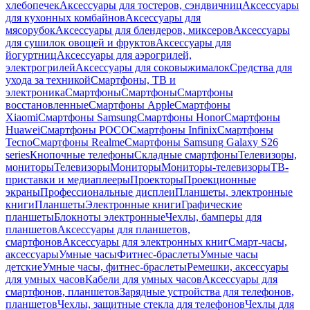
хлебопечек
Аксессуары для тостеров, сэндвичниц
Аксессуары
для кухонных комбайнов
Аксессуары для
мясорубок
Аксессуары для блендеров, миксеров
Аксессуары
для сушилок овощей и фруктов
Аксессуары для
йогуртниц
Аксессуары для аэрогрилей,
электрогрилей
Аксессуары для соковыжималок
Средства для
ухода за техникой
Смартфоны, ТВ и
электроника
Смартфоны
Смартфоны
Смартфоны
восстановленные
Смартфоны Apple
Смартфоны
Xiaomi
Смартфоны Samsung
Смартфоны Honor
Смартфоны
Huawei
Смартфоны POCO
Смартфоны Infinix
Смартфоны
Tecno
Смартфоны Realme
Смартфоны Samsung Galaxy S26
series
Кнопочные телефоны
Складные смартфоны
Телевизоры,
мониторы
Телевизоры
Мониторы
Мониторы-телевизоры
ТВ-
приставки и медиаплееры
Проекторы
Проекционные
экраны
Профессиональные дисплеи
Планшеты, электронные
книги
Планшеты
Электронные книги
Графические
планшеты
Блокноты электронные
Чехлы, бамперы для
планшетов
Аксессуары для планшетов,
смартфонов
Аксессуары для электронных книг
Смарт-часы,
аксессуары
Умные часы
Фитнес-браслеты
Умные часы
детские
Умные часы, фитнес-браслеты
Ремешки, аксессуары
для умных часов
Кабели для умных часов
Аксессуары для
смартфонов, планшетов
Зарядные устройства для телефонов,
планшетов
Чехлы, защитные стекла для телефонов
Чехлы для