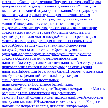
газетницы
Свечи, подсвечники
Предметы интерьера
Ширмы
декоративные
Посуда для выпечки, запекания
Формы для
выпечки, запекания
Посуда для запекания
Аксессуары для
выпечки
Бумага, фольга, рукава для выпечки
Бытовая
химия
Средства для стирки
Средства для посудомоечных
машин
Универсальные, специальные чистящие
средства
Чистящие средства для стекол и зеркал
Чистящие
средства для ванной и туалета
Чистящие средства для
кухни
Средства для мытья посуды
Чистящие средства для
мебели
Чистящие средства для напольных покрытий и
ковров
Средства для ухода за техникой
Освежители
воздуха
Средства от насекомых
Средства ухода за
одеждой
Средства ухода за обувью
Дезинфицирующие
средства
Аксессуары для бара
Сервировка для
напитков
Аксессуары для хранения напитков
Аксессуары для
приготовления коктейлей
Аксессуары для охлаждения
напитков
Наборы для бара, мини-бары
Штопоры, открывалки
для бутылок
Домашний текстиль
Подушки для
сна
Одеяла
Комплекты постельных
принадлежностей
Постельное белье
Пледы,
покрывала
Полотенца
Скатерти
Подушки декоративные
Маски,
беруши для сна
Наполнители для домашнего
текстиля
Ткани
Кухонные ножи, аксессуары
Ножи
Аксессуары
для кухонных ножей
Ножеточки и комплектующие
Ковры и
напольные покрытия
Ковры, циновки, шкуры
Ковры,