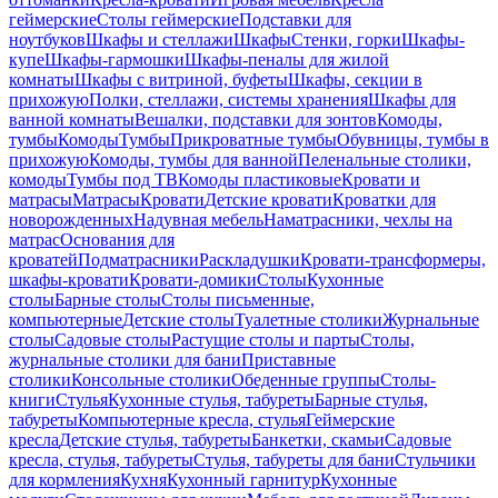
геймерские
Столы геймерские
Подставки для
ноутбуков
Шкафы и стеллажи
Шкафы
Стенки, горки
Шкафы-
купе
Шкафы-гармошки
Шкафы-пеналы для жилой
комнаты
Шкафы с витриной, буфеты
Шкафы, секции в
прихожую
Полки, стеллажи, системы хранения
Шкафы для
ванной комнаты
Вешалки, подставки для зонтов
Комоды,
тумбы
Комоды
Тумбы
Прикроватные тумбы
Обувницы, тумбы в
прихожую
Комоды, тумбы для ванной
Пеленальные столики,
комоды
Тумбы под ТВ
Комоды пластиковые
Кровати и
матрасы
Матрасы
Кровати
Детские кровати
Кроватки для
новорожденных
Надувная мебель
Наматрасники, чехлы на
матрас
Основания для
кроватей
Подматрасники
Раскладушки
Кровати-трансформеры,
шкафы-кровати
Кровати-домики
Столы
Кухонные
столы
Барные столы
Столы письменные,
компьютерные
Детские столы
Туалетные столики
Журнальные
столы
Садовые столы
Растущие столы и парты
Столы,
журнальные столики для бани
Приставные
столики
Консольные столики
Обеденные группы
Столы-
книги
Стулья
Кухонные стулья, табуреты
Барные стулья,
табуреты
Компьютерные кресла, стулья
Геймерские
кресла
Детские стулья, табуреты
Банкетки, скамьи
Садовые
кресла, стулья, табуреты
Стулья, табуреты для бани
Стульчики
для кормления
Кухня
Кухонный гарнитур
Кухонные