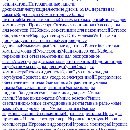
репликаторы
Интерактивные панели,
доски
Комплектующие
Жесткие диски, SSD
Оперативная
память
Видеокарты
Компьютерные блоки
питания
Материнские платы
Системы охлаждения
Корпуса для
компьютеров
Процессоры
Оптические приводы
Аксессуары
для корпусов ПК
Боксы, док-станции для накопителей
Сетевое
оборудование
Маршрутизаторы, DSL-модемы
Wi-Fi точки
доступа, усилители сигнала
Беспроводные
адаптеры
Коммутаторы
Сетевые адаптеры
Powerline
Сетевые
комплектующие
IP-телефония
Медиаконвертеры
Кабели,
переходники сетевые
Антенны для беспроводной
связи
Аксессуары для компьютерной техники
Подставки для
ноутбуков
Аксессуары для ноутбуков
Очки для
компьютера
Рюкзаки для ноутбуков
Сумки, чехлы для
ноутбуков
Средства для ухода за электроникой
Программное
обеспечение
Система Умный дом
Управление умным
домом
Умные колонки, станции
Умные камеры
видеонаблюдения
Умные датчики для дома
Умные
лампы
Умные выключатели
Умные розетки
Умные
светильники
Умные светодиодные ленты
Умные реле
Умные
замки
Умные домофоны
Умные карнизы
Умные
терморегуляторы
Игровая зона
Игровые приставки
Игры для
приставок
Игровые контроллеры
Игровые ноутбуки
Игровые
компьютеры
Игровые видеокарты
Игровые мониторы
Игровые
телевизоры
Игровые мыши
Игровые клавиатуры
Игровые