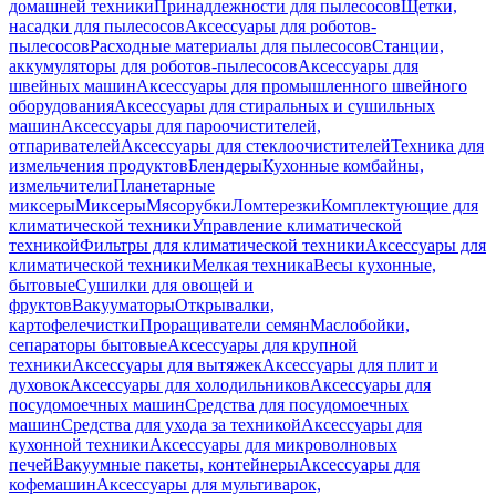
домашней техники
Принадлежности для пылесосов
Щетки,
насадки для пылесосов
Аксессуары для роботов-
пылесосов
Расходные материалы для пылесосов
Станции,
аккумуляторы для роботов-пылесосов
Аксессуары для
швейных машин
Аксессуары для промышленного швейного
оборудования
Аксессуары для стиральных и сушильных
машин
Аксессуары для пароочистителей,
отпаривателей
Аксессуары для стеклоочистителей
Техника для
измельчения продуктов
Блендеры
Кухонные комбайны,
измельчители
Планетарные
миксеры
Миксеры
Мясорубки
Ломтерезки
Комплектующие для
климатической техники
Управление климатической
техникой
Фильтры для климатической техники
Аксессуары для
климатической техники
Мелкая техника
Весы кухонные,
бытовые
Сушилки для овощей и
фруктов
Вакууматоры
Открывалки,
картофелечистки
Проращиватели семян
Маслобойки,
сепараторы бытовые
Аксессуары для крупной
техники
Аксессуары для вытяжек
Аксессуары для плит и
духовок
Аксессуары для холодильников
Аксессуары для
посудомоечных машин
Средства для посудомоечных
машин
Средства для ухода за техникой
Аксессуары для
кухонной техники
Аксессуары для микроволновых
печей
Вакуумные пакеты, контейнеры
Аксессуары для
кофемашин
Аксессуары для мультиварок,