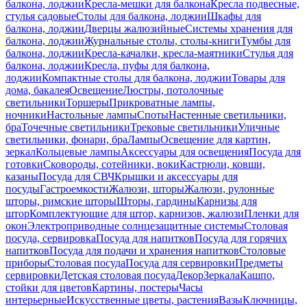
балкона, лоджии
Кресла-мешки для балкона
Кресла подвесные,
стулья садовые
Столы для балкона, лоджии
Шкафы для
балкона, лоджии
Дверцы жалюзийные
Системы хранения для
балкона, лоджии
Журнальные столы, столы-книги
Тумбы для
балкона, лоджии
Кресла-качалки, кресла-маятники
Стулья для
балкона, лоджии
Кресла, пуфы для балкона,
лоджии
Компактные столы для балкона, лоджии
Товары для
дома, бакалея
Освещение
Люстры, потолочные
светильники
Торшеры
Прикроватные лампы,
ночники
Настольные лампы
Споты
Настенные светильники,
бра
Точечные светильники
Трековые светильники
Уличные
светильники, фонари, бра
Лампы
Освещение для картин,
зеркал
Кольцевые лампы
Аксессуары для освещения
Посуда для
готовки
Сковороды, сотейники, воки
Кастрюли, ковши,
казаны
Посуда для СВЧ
Крышки и аксессуары для
посуды
Гастроемкости
Жалюзи, шторы
Жалюзи, рулонные
шторы, римские шторы
Шторы, гардины
Карнизы для
штор
Комплектующие для штор, карнизов, жалюзи
Пленки для
окон
Электроприводные солнцезащитные системы
Столовая
посуда, сервировка
Посуда для напитков
Посуда для горячих
напитков
Посуда для подачи и хранения напитков
Столовые
приборы
Столовая посуда
Посуда для сервировки
Предметы
сервировки
Детская столовая посуда
Декор
Зеркала
Кашпо,
стойки для цветов
Картины, постеры
Часы
интерьерные
Искусственные цветы, растения
Вазы
Ключницы,